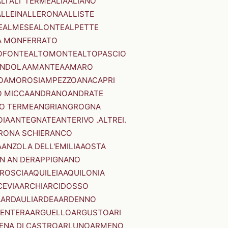
LI'
ALI' TERME
ALIA
ALIANO
ALLEIN
ALLERONA
ALLISTE
E
ALMESE
ALONTE
ALPETTE
A MONFERRATO
OFONTE
ALTOMONTE
ALTOPASCIO
NDOLA
AMANTEA
AMARO
O
AMOROSI
AMPEZZO
ANACAPRI
 MICCA
ANDRANO
ANDRATE
O TERME
ANGRI
ANGROGNA
OIA
ANTEGNATE
ANTERIVO .ALTREI.
RONA SCHIERANCO
A
ANZOLA DELL'EMILIA
AOSTA
N AN DER
APPIGNANO
RROSCIA
AQUILEIA
AQUILONIA
CEVIA
ARCHI
ARCIDOSSO
A
ARDAULI
ARDEA
ARDENNO
ENTERA
ARGUELLO
ARGUSTO
ARI
ENA DI CASTRO
ARLUNO
ARMENO