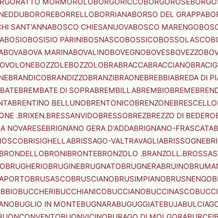
RGORATTO MORMOROLO
BORGORICCO
BORGOROSE
BORGO
NEDDU
BORORE
BORRELLO
BORRIANA
BORSO DEL GRAPPA
BO
HI SANT'ANNA
BOSCO CHIESANUOVA
BOSCO MARENGO
BOS
A
BOSIO
BOSISIO PARINI
BOSNASCO
BOSSICO
BOSSOLASCO
B
A
BOVA
BOVA MARINA
BOVALINO
BOVEGNO
BOVES
BOVEZZO
BOV
OVOLONE
BOZZOLE
BOZZOLO
BRA
BRACCA
BRACCIANO
BRACIG
NE
BRANDICO
BRANDIZZO
BRANZI
BRAONE
BREBBIA
BREDA DI P
BATE
BREMBATE DI SOPRA
BREMBILLA
BREMBIO
BREME
BREN
NTA
BRENTINO BELLUNO
BRENTONICO
BRENZONE
BRESCELLO
NE .BRIXEN.
BRESSANVIDO
BRESSO
BREZ
BREZZO DI BEDERO
GA NOVARESE
BRIGNANO GERA D'ADDA
BRIGNANO-FRASCATA
B
IOSCO
BRISIGHELLA
BRISSAGO-VALTRAVAGLIA
BRISSOGNE
BR
BRONDELLO
BRONI
BRONTE
BRONZOLO .BRANZOLL.
BROSSA
LO
BRUGHERIO
BRUGINE
BRUGNATO
BRUGNERA
BRUINO
BRUMA
APORTO
BRUSASCO
BRUSCIANO
BRUSIMPIANO
BRUSNENGO
B
BBIO
BUCCHERI
BUCCHIANICO
BUCCIANO
BUCCINASCO
BUCC
ANO
BUGLIO IN MONTE
BUGNARA
BUGUGGIATE
BUJA
BULCIAG
BUONCONVENTO
BUONVICINO
BURAGO DI MOLGORA
BURCEI