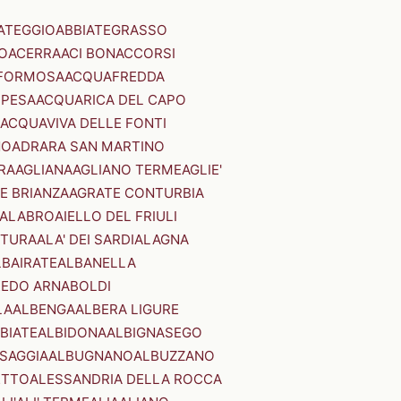
ATEGGIO
ABBIATEGRASSO
O
ACERRA
ACI BONACCORSI
FORMOSA
ACQUAFREDDA
PESA
ACQUARICA DEL CAPO
ACQUAVIVA DELLE FONTI
NO
ADRARA SAN MARTINO
RA
AGLIANA
AGLIANO TERME
AGLIE'
E BRIANZA
AGRATE CONTURBIA
CALABRO
AIELLO DEL FRIULI
STURA
ALA' DEI SARDI
ALAGNA
LBAIRATE
ALBANELLA
EDO ARNABOLDI
LA
ALBENGA
ALBERA LIGURE
BIATE
ALBIDONA
ALBIGNASEGO
SAGGIA
ALBUGNANO
ALBUZZANO
ETTO
ALESSANDRIA DELLA ROCCA