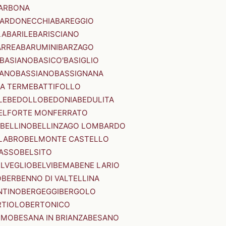
ARBONA
ARDONECCHIA
BAREGGIO
LA
BARILE
BARISCIANO
ARREA
BARUMINI
BARZAGO
BASIANO
BASICO'
BASIGLIO
ANO
BASSIANO
BASSIGNANA
IA TERME
BATTIFOLLO
LE
BEDOLLO
BEDONIA
BEDULITA
ELFORTE MONFERRATO
BELLINO
BELLINZAGO LOMBARDO
LABRO
BELMONTE CASTELLO
ASSO
BELSITO
ELVEGLIO
BELVI
BEMA
BENE LARIO
O
BERBENNO DI VALTELLINA
NTINO
BERGEGGI
BERGOLO
RTIOLO
BERTONICO
RMO
BESANA IN BRIANZA
BESANO