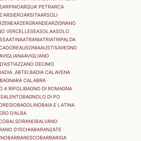
E
ARPINO
ARQUA' PETRARCA
E'
ARSIERO
ARSITA
ARSOLI
RZENE
ARZERGRANDE
ARZIGNANO
NO VERCELLESE
ASOLA
ASOLO
SSA
ATINA
ATRANI
ATRI
ATRIPALDA
 CADORE
AUSONIA
AUSTIS
AVEGNO
AVIGLIANA
AVIGLIANO
D'ASTI
AZZANO DECIMO
BADIA .ABTEI.
BADIA CALAVENA
BAGNARA CALABRA
 A RIPOLI
BAGNO DI ROMAGNA
 SALENTO
BAGNOLO DI PO
OREGIO
BAGOLINO
BAIA E LATINA
ERO D'ALBA
CO
BALSORANO
BALVANO
RANO D'ISCHIA
BARANZATE
INO
BARBARESCO
BARBARIGA