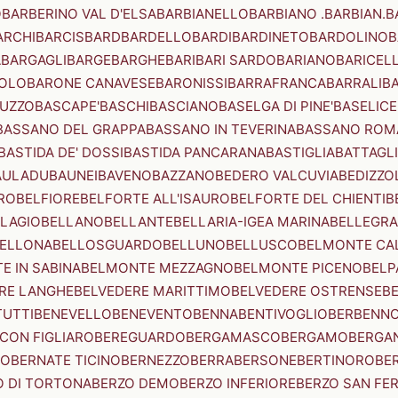
O
BARBERINO VAL D'ELSA
BARBIANELLO
BARBIANO .BARBIAN.
B
ARCHI
BARCIS
BARD
BARDELLO
BARDI
BARDINETO
BARDOLINO
B
A
BARGAGLI
BARGE
BARGHE
BARI
BARI SARDO
BARIANO
BARICEL
OLO
BARONE CANAVESE
BARONISSI
BARRAFRANCA
BARRALI
B
UZZO
BASCAPE'
BASCHI
BASCIANO
BASELGA DI PINE'
BASELICE
BASSANO DEL GRAPPA
BASSANO IN TEVERINA
BASSANO ROM
BASTIDA DE' DOSSI
BASTIDA PANCARANA
BASTIGLIA
BATTAGL
AULADU
BAUNEI
BAVENO
BAZZANO
BEDERO VALCUVIA
BEDIZZO
RO
BELFIORE
BELFORTE ALL'ISAURO
BELFORTE DEL CHIENTI
B
LAGIO
BELLANO
BELLANTE
BELLARIA-IGEA MARINA
BELLEGRA
ELLONA
BELLOSGUARDO
BELLUNO
BELLUSCO
BELMONTE CA
E IN SABINA
BELMONTE MEZZAGNO
BELMONTE PICENO
BELP
RE LANGHE
BELVEDERE MARITTIMO
BELVEDERE OSTRENSE
B
TUTTI
BENEVELLO
BENEVENTO
BENNA
BENTIVOGLIO
BERBENN
CON FIGLIARO
BEREGUARDO
BERGAMASCO
BERGAMO
BERGA
IO
BERNATE TICINO
BERNEZZO
BERRA
BERSONE
BERTINORO
BE
 DI TORTONA
BERZO DEMO
BERZO INFERIORE
BERZO SAN FE