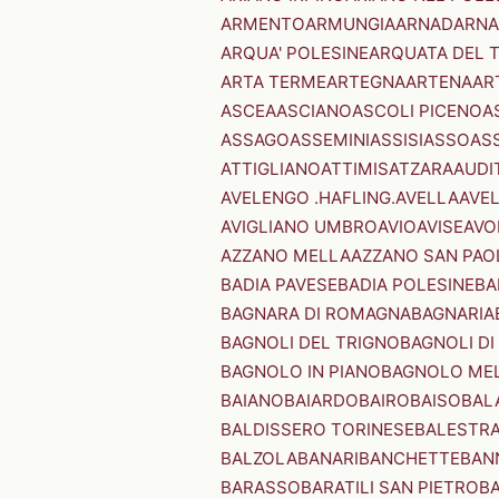
ARMENTO
ARMUNGIA
ARNAD
ARNA
ARQUA' POLESINE
ARQUATA DEL 
ARTA TERME
ARTEGNA
ARTENA
AR
ASCEA
ASCIANO
ASCOLI PICENO
A
ASSAGO
ASSEMINI
ASSISI
ASSO
AS
ATTIGLIANO
ATTIMIS
ATZARA
AUDI
AVELENGO .HAFLING.
AVELLA
AVE
AVIGLIANO UMBRO
AVIO
AVISE
AVO
AZZANO MELLA
AZZANO SAN PAO
BADIA PAVESE
BADIA POLESINE
BA
BAGNARA DI ROMAGNA
BAGNARIA
BAGNOLI DEL TRIGNO
BAGNOLI DI
BAGNOLO IN PIANO
BAGNOLO ME
BAIANO
BAIARDO
BAIRO
BAISO
BAL
BALDISSERO TORINESE
BALESTR
BALZOLA
BANARI
BANCHETTE
BAN
BARASSO
BARATILI SAN PIETRO
B