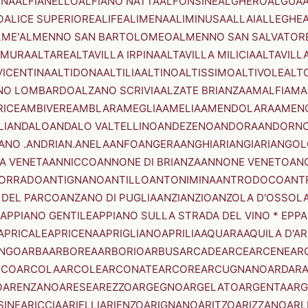
ENA
ALFIANELLO
ALFIANO NATTA
ALFONSINE
ALGHERO
ALGUA
A
O
ALICE SUPERIORE
ALIFE
ALIMENA
ALIMINUSA
ALLAI
ALLEGHE
LME'
ALMENNO SAN BARTOLOMEO
ALMENNO SAN SALVATOR
AMURA
ALTARE
ALTAVILLA IRPINA
ALTAVILLA MILICIA
ALTAVILL
VICENTINA
ALTIDONA
ALTILIA
ALTINO
ALTISSIMO
ALTIVOLE
ALT
NO LOMBARDO
ALZANO SCRIVIA
ALZATE BRIANZA
AMALFI
AMA
RICE
AMBIVERE
AMBLAR
AMEGLIA
AMELIA
AMENDOLARA
AMEN
LI
ANDALO
ANDALO VALTELLINO
ANDEZENO
ANDORA
ANDORNO
ANO .ANDRIAN.
ANELA
ANFO
ANGERA
ANGHIARI
ANGIARI
ANGOL
A VENETA
ANNICCO
ANNONE DI BRIANZA
ANNONE VENETO
AN
CORRADO
ANTIGNANO
ANTILLO
ANTONIMINA
ANTRODOCO
ANT
 DEL PARCO
ANZANO DI PUGLIA
ANZI
ANZIO
ANZOLA D'OSSOL
APPIANO GENTILE
APPIANO SULLA STRADA DEL VINO * EPPA
APRICALE
APRICENA
APRIGLIANO
APRILIA
AQUARA
AQUILA D'A
NGO
ARBA
ARBOREA
ARBORIO
ARBUS
ARCADE
ARCE
ARCENE
AR
RCO
ARCOLA
ARCOLE
ARCONATE
ARCORE
ARCUGNANO
ARDAR
O
ARENZANO
ARESE
AREZZO
ARGEGNO
ARGELATO
ARGENTA
ARG
SINE
ARICCIA
ARIELLI
ARIENZO
ARIGNANO
ARITZO
ARIZZANO
ARL