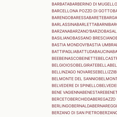
BARBATA
BARBERINO DI MUGELL
BARCELLONA POZZO DI GOTTO
B
BARENGO
BARESSA
BARETE
BARG
BARLASSINA
BARLETTA
BARNI
BAR
BARZANA
BARZANO'
BARZIO
BASAL
BASILIANO
BASSANO BRESCIANO
BASTIA MONDOVI'
BASTIA UMBRA
BATTIPAGLIA
BATTUDA
BAUCINA
B
BEE
BEINASCO
BEINETTE
BELCAST
BELGIOIOSO
BELGIRATE
BELLA
BEL
BELLINZAGO NOVARESE
BELLIZZI
B
BELMONTE DEL SANNIO
BELMONT
BELVEDERE DI SPINELLO
BELVEDE
BENE VAGIENNA
BENESTARE
BENE
BERCETO
BERCHIDDA
BEREGAZZO 
BERLINGO
BERNALDA
BERNAREGG
BERZANO DI SAN PIETRO
BERZANO