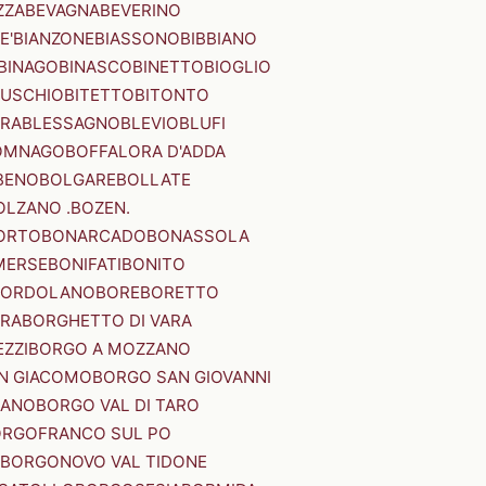
ZZA
BEVAGNA
BEVERINO
E'
BIANZONE
BIASSONO
BIBBIANO
BINAGO
BINASCO
BINETTO
BIOGLIO
SUSCHIO
BITETTO
BITONTO
ERA
BLESSAGNO
BLEVIO
BLUFI
OMNAGO
BOFFALORA D'ADDA
BENO
BOLGARE
BOLLATE
OLZANO .BOZEN.
ORTO
BONARCADO
BONASSOLA
MERSE
BONIFATI
BONITO
BORDOLANO
BORE
BORETTO
ERA
BORGHETTO DI VARA
ZZI
BORGO A MOZZANO
N GIACOMO
BORGO SAN GIOVANNI
NANO
BORGO VAL DI TARO
RGOFRANCO SUL PO
BORGONOVO VAL TIDONE