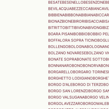
BESATE
BESENELLO
BESENZONE
B
BEVILACQUA
BEZZECCA
BIANCAVI
BIBBIENA
BIBBONA
BIBIANA
BICCAR
BIONAZ
BIONE
BIRORI
BISACCIA
BIS
BITRITTO
BITTI
BIVONA
BIVONGI
BI
BOARA PISANI
BOBBIO
BOBBIO PEL
BOFFALORA SOPRA TICINO
BOGL
BOLLENGO
BOLOGNA
BOLOGNAN
BOLZANO NOVARESE
BOLZANO VI
BONATE SOPRA
BONATE SOTTO
B
BONNANARO
BONO
BONORVA
BON
BORGARELLO
BORGARO TORINES
BORGHETTO LODIGIANO
BORGHET
BORGO D'ALE
BORGO DI TERZO
BO
BORGO SAN LORENZO
BORGO SA
BORGO VALSUGANA
BORGO VELI
BORGOLAVEZZARO
BORGOMALE