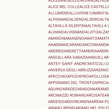
ALESSANO
ALEZIO
ALFANO
ALFED
ALICE BEL COLLE
ALICE CASTELL
ALLUMIERE
ALLUVIONI CAMBIO'
A
ALPIGNANO
ALSENO
ALSERIO
ALT
ALTAVILLA SILENTINA
ALTAVILLA 
ALVIANO
ALVIGNANO
ALVITO
ALZA
AMARONI
AMASENO
AMATO
AMAT
ANAGNI
ANCARANO
ANCONA
ANDA
ANDREIS
ANDRETTA
ANDRIA
ANDRI
ANGUILLARA SABAZIA
ANGUILLAR
ANTEY-SAINT-ANDRE'
ANTICOLI 
ANVERSA DEGLI ABRUZZI
ANZANO
APECCHIO
APICE
APIRO
APOLLOSA
APPIGNANO DEL TRONTO
APRICA
AQUINO
ARADEO
ARAGONA
ARAME
ARCINAZZO ROMANO
ARCISATE
A
ARDESIO
ARDORE
ARENA
ARENA P
ARIANO IRPINO
ARIANO NEL POLE