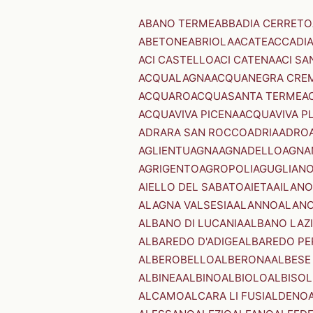
ABANO TERME
ABBADIA CERRETO
ABETONE
ABRIOLA
ACATE
ACCADI
ACI CASTELLO
ACI CATENA
ACI SA
ACQUALAGNA
ACQUANEGRA CRE
ACQUARO
ACQUASANTA TERME
A
ACQUAVIVA PICENA
ACQUAVIVA P
ADRARA SAN ROCCO
ADRIA
ADRO
AGLIENTU
AGNA
AGNADELLO
AGNA
AGRIGENTO
AGROPOLI
AGUGLIAN
AIELLO DEL SABATO
AIETA
AILANO
ALAGNA VALSESIA
ALANNO
ALANO
ALBANO DI LUCANIA
ALBANO LAZ
ALBAREDO D'ADIGE
ALBAREDO PE
ALBEROBELLO
ALBERONA
ALBESE
ALBINEA
ALBINO
ALBIOLO
ALBISOL
ALCAMO
ALCARA LI FUSI
ALDENO