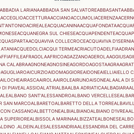
ABBADIA LARIANA
ABBADIA SAN SALVATORE
ABBASANTA
ABB
A
ACCEGLIO
ACCETTURA
ACCIANO
ACCUMOLI
ACERENZA
ACERN
NT'ANTONIO
ACIREALE
ACQUACANINA
ACQUAFONDATA
ACQUA
MONESE
ACQUANEGRA SUL CHIESE
ACQUAPENDENTE
ACQUAP
CQUASPARTA
ACQUAVIVA COLLECROCE
ACQUAVIVA D'ISERNIA
LATANI
ACQUEDOLCI
ACQUI TERME
ACRI
ACUTO
ADELFIA
ADRA
AFFI
AFFILE
AFRAGOLA
AFRICO
AGAZZANO
AGEROLA
AGGIUS
AGI
NA CALABRA
AGNONE
AGNOSINE
AGORDO
AGOSTA
AGRA
AGRAT
O
AGUGLIARO
AICURZIO
AIDOMAGGIORE
AIDONE
AIELLI
AIELLO 
AILOCHE
AIRASCA
AIROLA
AIROLE
AIRUNO
AISONE
ALA
ALA DI 
 DI PIAVE
ALASSIO
ALATRI
ALBA
ALBA ADRIATICA
ALBAGIARA
A
IALE
ALBANO SANT'ALESSANDRO
ALBANO VERCELLESE
ALBAR
R SAN MARCO
ALBARETO
ALBARETTO DELLA TORRE
ALBAVIL
 CON CASSANO
ALBETTONE
ALBI
ALBIANO
ALBIANO D'IVREA
AL
A SUPERIORE
ALBISSOLA MARINA
ALBIZZATE
ALBONESE
ALBO
ALDINO .ALDEIN.
ALES
ALESSANDRIA
ALESSANDRIA DEL CARR