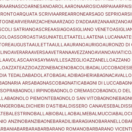
RA
ARNASCO
ARNESANO
AROLA
ARONA
AROSIO
ARPAIA
ARPAIS
TRONTO
ARQUATA SCRIVIA
ARRE
ARRONE
ARSAGO SEPRIO
ARSI
TOGNE
ARVIER
ARZACHENA
ARZAGO D'ADDA
ARZANA
ARZANO
A
SCOLI SATRIANO
ASCREA
ASIAGO
ASIGLIANO VENETO
ASIGLIA
SOLO
ASSORO
ASTI
ASUNI
ATELETA
ATELLA
ATENA LUCANA
ATE
TORE
AUGUSTA
AULETTA
AULLA
AURANO
AURIGO
AURONZO DI
LLINO
AVERARA
AVERSA
AVETRANA
AVEZZANO
AVIANO
AVIATICO
LA
AVOLASCA
AYAS
AYMAVILLES
AZEGLIO
AZZANELLO
AZZANO 
LO
AZZATE
AZZIO
AZZONE
BACENO
BACOLI
BADALUCCO
BADESI
DIA TEDALDA
BADOLATO
BAGALADI
BAGHERIA
BAGNACAVALLO
BAGNARIA ARSA
BAGNASCO
BAGNATICA
BAGNI DI LUCCA
BAGNO
 SOPRA
BAGNOLI IRPINO
BAGNOLO CREMASCO
BAGNOLO DEL
LLA
BAGNOLO PIEMONTE
BAGNOLO SAN VITO
BAGNONE
BAGN
ANGERO
BALDICHIERI D'ASTI
BALDISSERO CANAVESE
BALDISS
ATE
BALESTRINO
BALLABIO
BALLAO
BALME
BALMUCCIA
BALOC
NIO ANZINO
BANZI
BAONE
BARADILI
BARAGIANO
BARANELLO
BA
ARBANIA
BARBARA
BARBARANO ROMANO
BARBARANO VICENT