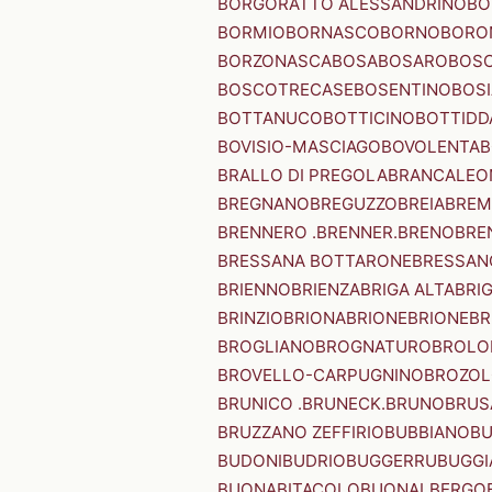
BORGORATTO ALESSANDRINO
BO
BORMIO
BORNASCO
BORNO
BORO
BORZONASCA
BOSA
BOSARO
BOSC
BOSCOTRECASE
BOSENTINO
BOSI
BOTTANUCO
BOTTICINO
BOTTIDD
BOVISIO-MASCIAGO
BOVOLENTA
B
BRALLO DI PREGOLA
BRANCALEO
BREGNANO
BREGUZZO
BREIA
BREM
BRENNERO .BRENNER.
BRENO
BRE
BRESSANA BOTTARONE
BRESSANO
BRIENNO
BRIENZA
BRIGA ALTA
BRI
BRINZIO
BRIONA
BRIONE
BRIONE
BR
BROGLIANO
BROGNATURO
BROLO
BROVELLO-CARPUGNINO
BROZO
BRUNICO .BRUNECK.
BRUNO
BRUS
BRUZZANO ZEFFIRIO
BUBBIANO
BU
BUDONI
BUDRIO
BUGGERRU
BUGGI
BUONABITACOLO
BUONALBERGO