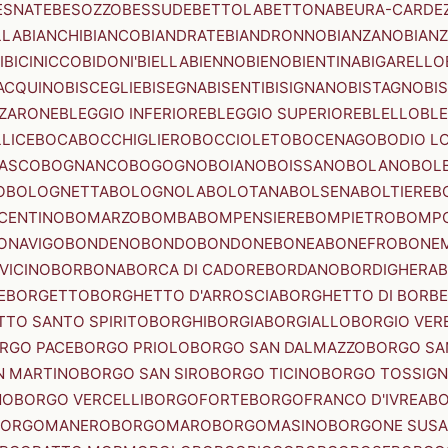
ESNATE
BESOZZO
BESSUDE
BETTOLA
BETTONA
BEURA-CARDE
LLA
BIANCHI
BIANCO
BIANDRATE
BIANDRONNO
BIANZANO
BIANZ
I
BICINICCO
BIDONI'
BIELLA
BIENNO
BIENO
BIENTINA
BIGARELLO
ACQUINO
BISCEGLIE
BISEGNA
BISENTI
BISIGNANO
BISTAGNO
BI
ZZARONE
BLEGGIO INFERIORE
BLEGGIO SUPERIORE
BLELLO
BL
LICE
BOCA
BOCCHIGLIERO
BOCCIOLETO
BOCENAGO
BODIO L
IASCO
BOGNANCO
BOGOGNO
BOIANO
BOISSANO
BOLANO
BOL
O
BOLOGNETTA
BOLOGNOLA
BOLOTANA
BOLSENA
BOLTIERE
B
CENTINO
BOMARZO
BOMBA
BOMPENSIERE
BOMPIETRO
BOMP
ONAVIGO
BONDENO
BONDO
BONDONE
BONEA
BONEFRO
BONE
VICINO
BORBONA
BORCA DI CADORE
BORDANO
BORDIGHERA
E
BORGETTO
BORGHETTO D'ARROSCIA
BORGHETTO DI BORB
TO SANTO SPIRITO
BORGHI
BORGIA
BORGIALLO
BORGIO VERE
RGO PACE
BORGO PRIOLO
BORGO SAN DALMAZZO
BORGO SA
N MARTINO
BORGO SAN SIRO
BORGO TICINO
BORGO TOSSIG
NO
BORGO VERCELLI
BORGOFORTE
BORGOFRANCO D'IVREA
BO
BORGOMANERO
BORGOMARO
BORGOMASINO
BORGONE SUSA