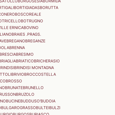
SATOLLO
BORGOSESIA
BORMIDA
RTIGALI
BORTIGIADAS
BORUTTA
CONERO
BOSCOREALE
OTRICELLO
BOTRUGNO
ILLE ERNICA
BOVINO
LIANO
BRAIES .PRAGS.
IAVE
BREGANO
BREGANZE
DOLA
BRENNA
BRESCIA
BRESIMO
BRIAGLIA
BRIATICO
BRICHERASIO
RINDISI
BRINDISI MONTAGNA
ITTOLI
BRIVIO
BROCCOSTELLA
SCO
BROSSO
NO
BRUNATE
BRUNELLO
RUSSON
BRUZOLO
INO
BUCINE
BUDDUSO'
BUDOIA
O
BULGAROGRASSO
BULTEI
BULZI
BURGIO
BURGOS
BURIASCO