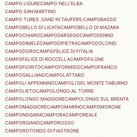
CAMPO LIGURE
CAMPO NELL'ELBA
CAMPO SAN MARTINO
CAMPO TURES .SAND IN TAUFERS.
CAMPOBASSO
CAMPOBELLO DI LICATA
CAMPOBELLO DI MAZARA
CAMPOCHIARO
CAMPODARSEGO
CAMPODENNO
CAMPODIMELE
CAMPODIPIETRA
CAMPODOLCINO
CAMPODORO
CAMPOFELICE DI FITALIA
CAMPOFELICE DI ROCCELLA
CAMPOFILONE
CAMPOFIORITO
CAMPOFORMIDO
CAMPOFRANCO
CAMPOGALLIANO
CAMPOLATTARO
CAMPOLI APPENNINO
CAMPOLI DEL MONTE TABURNO
CAMPOLIETO
CAMPOLONGO AL TORRE
CAMPOLONGO MAGGIORE
CAMPOLONGO SUL BRENTA
CAMPOMAGGIORE
CAMPOMARINO
CAMPOMORONE
CAMPONOGARA
CAMPORA
CAMPOREALE
CAMPORGIANO
CAMPOROSSO
CAMPOROTONDO DI FIASTRONE