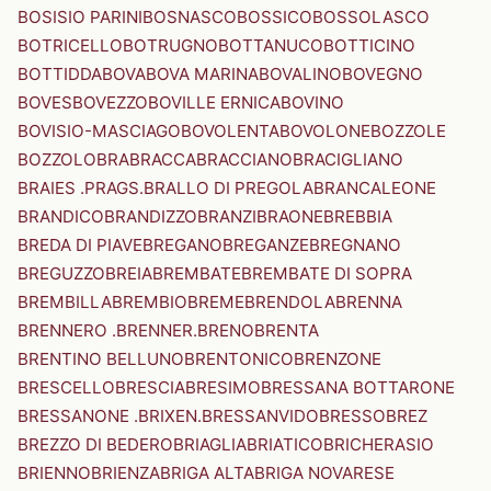
BOSISIO PARINI
BOSNASCO
BOSSICO
BOSSOLASCO
BOTRICELLO
BOTRUGNO
BOTTANUCO
BOTTICINO
BOTTIDDA
BOVA
BOVA MARINA
BOVALINO
BOVEGNO
BOVES
BOVEZZO
BOVILLE ERNICA
BOVINO
BOVISIO-MASCIAGO
BOVOLENTA
BOVOLONE
BOZZOLE
BOZZOLO
BRA
BRACCA
BRACCIANO
BRACIGLIANO
BRAIES .PRAGS.
BRALLO DI PREGOLA
BRANCALEONE
BRANDICO
BRANDIZZO
BRANZI
BRAONE
BREBBIA
BREDA DI PIAVE
BREGANO
BREGANZE
BREGNANO
BREGUZZO
BREIA
BREMBATE
BREMBATE DI SOPRA
BREMBILLA
BREMBIO
BREME
BRENDOLA
BRENNA
BRENNERO .BRENNER.
BRENO
BRENTA
BRENTINO BELLUNO
BRENTONICO
BRENZONE
BRESCELLO
BRESCIA
BRESIMO
BRESSANA BOTTARONE
BRESSANONE .BRIXEN.
BRESSANVIDO
BRESSO
BREZ
BREZZO DI BEDERO
BRIAGLIA
BRIATICO
BRICHERASIO
BRIENNO
BRIENZA
BRIGA ALTA
BRIGA NOVARESE