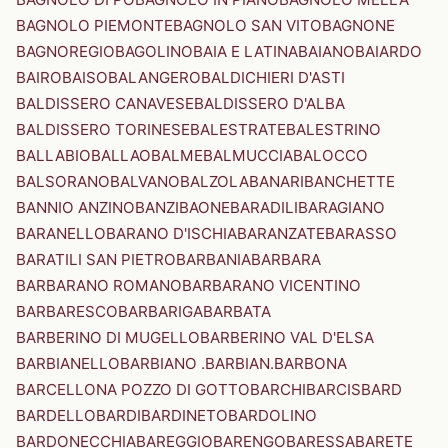
BAGNOLO PIEMONTE
BAGNOLO SAN VITO
BAGNONE
BAGNOREGIO
BAGOLINO
BAIA E LATINA
BAIANO
BAIARDO
BAIRO
BAISO
BALANGERO
BALDICHIERI D'ASTI
BALDISSERO CANAVESE
BALDISSERO D'ALBA
BALDISSERO TORINESE
BALESTRATE
BALESTRINO
BALLABIO
BALLAO
BALME
BALMUCCIA
BALOCCO
BALSORANO
BALVANO
BALZOLA
BANARI
BANCHETTE
BANNIO ANZINO
BANZI
BAONE
BARADILI
BARAGIANO
BARANELLO
BARANO D'ISCHIA
BARANZATE
BARASSO
BARATILI SAN PIETRO
BARBANIA
BARBARA
BARBARANO ROMANO
BARBARANO VICENTINO
BARBARESCO
BARBARIGA
BARBATA
BARBERINO DI MUGELLO
BARBERINO VAL D'ELSA
BARBIANELLO
BARBIANO .BARBIAN.
BARBONA
BARCELLONA POZZO DI GOTTO
BARCHI
BARCIS
BARD
BARDELLO
BARDI
BARDINETO
BARDOLINO
BARDONECCHIA
BAREGGIO
BARENGO
BARESSA
BARETE