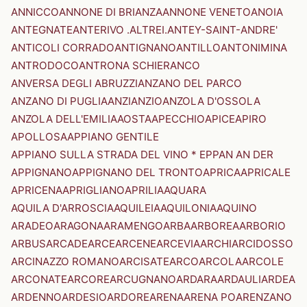
ANNICCO
ANNONE DI BRIANZA
ANNONE VENETO
ANOIA
ANTEGNATE
ANTERIVO .ALTREI.
ANTEY-SAINT-ANDRE'
ANTICOLI CORRADO
ANTIGNANO
ANTILLO
ANTONIMINA
ANTRODOCO
ANTRONA SCHIERANCO
ANVERSA DEGLI ABRUZZI
ANZANO DEL PARCO
ANZANO DI PUGLIA
ANZI
ANZIO
ANZOLA D'OSSOLA
ANZOLA DELL'EMILIA
AOSTA
APECCHIO
APICE
APIRO
APOLLOSA
APPIANO GENTILE
APPIANO SULLA STRADA DEL VINO * EPPAN AN DER
APPIGNANO
APPIGNANO DEL TRONTO
APRICA
APRICALE
APRICENA
APRIGLIANO
APRILIA
AQUARA
AQUILA D'ARROSCIA
AQUILEIA
AQUILONIA
AQUINO
ARADEO
ARAGONA
ARAMENGO
ARBA
ARBOREA
ARBORIO
ARBUS
ARCADE
ARCE
ARCENE
ARCEVIA
ARCHI
ARCIDOSSO
ARCINAZZO ROMANO
ARCISATE
ARCO
ARCOLA
ARCOLE
ARCONATE
ARCORE
ARCUGNANO
ARDARA
ARDAULI
ARDEA
ARDENNO
ARDESIO
ARDORE
ARENA
ARENA PO
ARENZANO