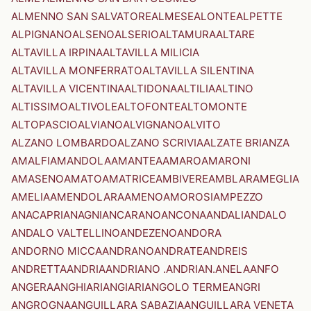
ALMENNO SAN SALVATORE
ALMESE
ALONTE
ALPETTE
ALPIGNANO
ALSENO
ALSERIO
ALTAMURA
ALTARE
ALTAVILLA IRPINA
ALTAVILLA MILICIA
ALTAVILLA MONFERRATO
ALTAVILLA SILENTINA
ALTAVILLA VICENTINA
ALTIDONA
ALTILIA
ALTINO
ALTISSIMO
ALTIVOLE
ALTOFONTE
ALTOMONTE
ALTOPASCIO
ALVIANO
ALVIGNANO
ALVITO
ALZANO LOMBARDO
ALZANO SCRIVIA
ALZATE BRIANZA
AMALFI
AMANDOLA
AMANTEA
AMARO
AMARONI
AMASENO
AMATO
AMATRICE
AMBIVERE
AMBLAR
AMEGLIA
AMELIA
AMENDOLARA
AMENO
AMOROSI
AMPEZZO
ANACAPRI
ANAGNI
ANCARANO
ANCONA
ANDALI
ANDALO
ANDALO VALTELLINO
ANDEZENO
ANDORA
ANDORNO MICCA
ANDRANO
ANDRATE
ANDREIS
ANDRETTA
ANDRIA
ANDRIANO .ANDRIAN.
ANELA
ANFO
ANGERA
ANGHIARI
ANGIARI
ANGOLO TERME
ANGRI
ANGROGNA
ANGUILLARA SABAZIA
ANGUILLARA VENETA