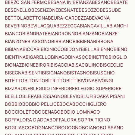
BERZO SAN FERMO
BESANA IN BRIANZA
BESANO
BESATE
BESENELLO
BESENZONE
BESNATE
BESOZZO
BESSUDE
BETTOLA
BETTONA
BEURA-CARDEZZA
BEVAGNA
BEVERINO
BEVILACQUA
BEZZECCA
BIANCAVILLA
BIANCHI
BIANCO
BIANDRATE
BIANDRONNO
BIANZANO
BIANZE'
BIANZONE
BIASSONO
BIBBIANO
BIBBIENA
BIBBONA
BIBIANA
BICCARI
BICINICCO
BIDONI'
BIELLA
BIENNO
BIENO
BIENTINA
BIGARELLO
BINAGO
BINASCO
BINETTO
BIOGLIO
BIONAZ
BIONE
BIRORI
BISACCIA
BISACQUINO
BISCEGLIE
BISEGNA
BISENTI
BISIGNANO
BISTAGNO
BISUSCHIO
BITETTO
BITONTO
BITRITTO
BITTI
BIVONA
BIVONGI
BIZZARONE
BLEGGIO INFERIORE
BLEGGIO SUPERIORE
BLELLO
BLERA
BLESSAGNO
BLEVIO
BLUFI
BOARA PISANI
BOBBIO
BOBBIO PELLICE
BOCA
BOCCHIGLIERO
BOCCIOLETO
BOCENAGO
BODIO LOMNAGO
BOFFALORA D'ADDA
BOFFALORA SOPRA TICINO
BOGLIASCO
BOGNANCO
BOGOGNO
BOIANO
BOISSANO