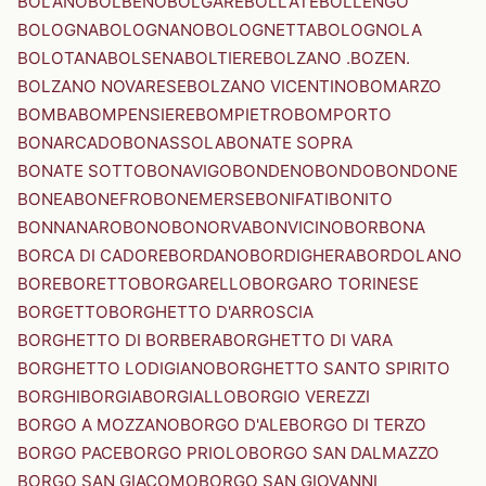
BOLANO
BOLBENO
BOLGARE
BOLLATE
BOLLENGO
BOLOGNA
BOLOGNANO
BOLOGNETTA
BOLOGNOLA
BOLOTANA
BOLSENA
BOLTIERE
BOLZANO .BOZEN.
BOLZANO NOVARESE
BOLZANO VICENTINO
BOMARZO
BOMBA
BOMPENSIERE
BOMPIETRO
BOMPORTO
BONARCADO
BONASSOLA
BONATE SOPRA
BONATE SOTTO
BONAVIGO
BONDENO
BONDO
BONDONE
BONEA
BONEFRO
BONEMERSE
BONIFATI
BONITO
BONNANARO
BONO
BONORVA
BONVICINO
BORBONA
BORCA DI CADORE
BORDANO
BORDIGHERA
BORDOLANO
BORE
BORETTO
BORGARELLO
BORGARO TORINESE
BORGETTO
BORGHETTO D'ARROSCIA
BORGHETTO DI BORBERA
BORGHETTO DI VARA
BORGHETTO LODIGIANO
BORGHETTO SANTO SPIRITO
BORGHI
BORGIA
BORGIALLO
BORGIO VEREZZI
BORGO A MOZZANO
BORGO D'ALE
BORGO DI TERZO
BORGO PACE
BORGO PRIOLO
BORGO SAN DALMAZZO
BORGO SAN GIACOMO
BORGO SAN GIOVANNI