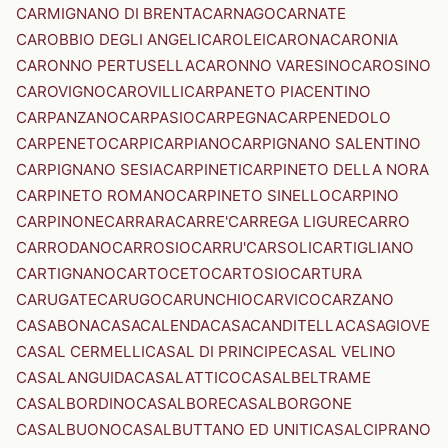
CARMIGNANO DI BRENTA
CARNAGO
CARNATE
CAROBBIO DEGLI ANGELI
CAROLEI
CARONA
CARONIA
CARONNO PERTUSELLA
CARONNO VARESINO
CAROSINO
CAROVIGNO
CAROVILLI
CARPANETO PIACENTINO
CARPANZANO
CARPASIO
CARPEGNA
CARPENEDOLO
CARPENETO
CARPI
CARPIANO
CARPIGNANO SALENTINO
CARPIGNANO SESIA
CARPINETI
CARPINETO DELLA NORA
CARPINETO ROMANO
CARPINETO SINELLO
CARPINO
CARPINONE
CARRARA
CARRE'
CARREGA LIGURE
CARRO
CARRODANO
CARROSIO
CARRU'
CARSOLI
CARTIGLIANO
CARTIGNANO
CARTOCETO
CARTOSIO
CARTURA
CARUGATE
CARUGO
CARUNCHIO
CARVICO
CARZANO
CASABONA
CASACALENDA
CASACANDITELLA
CASAGIOVE
CASAL CERMELLI
CASAL DI PRINCIPE
CASAL VELINO
CASALANGUIDA
CASALATTICO
CASALBELTRAME
CASALBORDINO
CASALBORE
CASALBORGONE
CASALBUONO
CASALBUTTANO ED UNITI
CASALCIPRANO