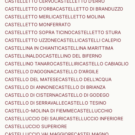
CASTELLETTO CERVO
CASTELLETTO D'ERRO
CASTELLETTO D'ORBA
CASTELLETTO DI BRANDUZZO
CASTELLETTO MERLI
CASTELLETTO MOLINA
CASTELLETTO MONFERRATO
CASTELLETTO SOPRA TICINO
CASTELLETTO STURA
CASTELLETTO UZZONE
CASTELLI
CASTELLI CALEPIO
CASTELLINA IN CHIANTI
CASTELLINA MARITTIMA
CASTELLINALDO
CASTELLINO DEL BIFERNO
CASTELLINO TANARO
CASTELLIRI
CASTELLO CABIAGLIO
CASTELLO D'AGOGNA
CASTELLO D'ARGILE
CASTELLO DEL MATESE
CASTELLO DELL'ACQUA
CASTELLO DI ANNONE
CASTELLO DI BRIANZA
CASTELLO DI CISTERNA
CASTELLO DI GODEGO
CASTELLO DI SERRAVALLE
CASTELLO TESINO
CASTELLO-MOLINA DI FIEMME
CASTELLUCCHIO
CASTELLUCCIO DEI SAURI
CASTELLUCCIO INFERIORE
CASTELLUCCIO SUPERIORE
CASTELLUCCIO VALMAGGIORE
CASTELMAGNO