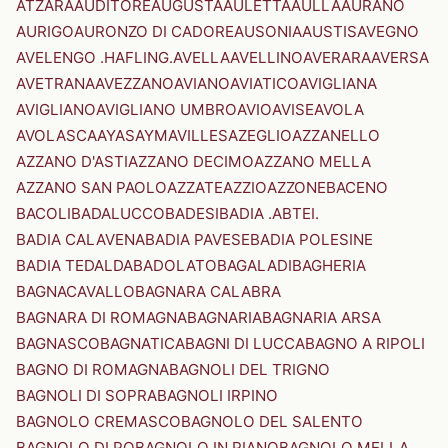
ATZARA
AUDITORE
AUGUSTA
AULETTA
AULLA
AURANO
AURIGO
AURONZO DI CADORE
AUSONIA
AUSTIS
AVEGNO
AVELENGO .HAFLING.
AVELLA
AVELLINO
AVERARA
AVERSA
AVETRANA
AVEZZANO
AVIANO
AVIATICO
AVIGLIANA
AVIGLIANO
AVIGLIANO UMBRO
AVIO
AVISE
AVOLA
AVOLASCA
AYAS
AYMAVILLES
AZEGLIO
AZZANELLO
AZZANO D'ASTI
AZZANO DECIMO
AZZANO MELLA
AZZANO SAN PAOLO
AZZATE
AZZIO
AZZONE
BACENO
BACOLI
BADALUCCO
BADESI
BADIA .ABTEI.
BADIA CALAVENA
BADIA PAVESE
BADIA POLESINE
BADIA TEDALDA
BADOLATO
BAGALADI
BAGHERIA
BAGNACAVALLO
BAGNARA CALABRA
BAGNARA DI ROMAGNA
BAGNARIA
BAGNARIA ARSA
BAGNASCO
BAGNATICA
BAGNI DI LUCCA
BAGNO A RIPOLI
BAGNO DI ROMAGNA
BAGNOLI DEL TRIGNO
BAGNOLI DI SOPRA
BAGNOLI IRPINO
BAGNOLO CREMASCO
BAGNOLO DEL SALENTO
BAGNOLO DI PO
BAGNOLO IN PIANO
BAGNOLO MELLA