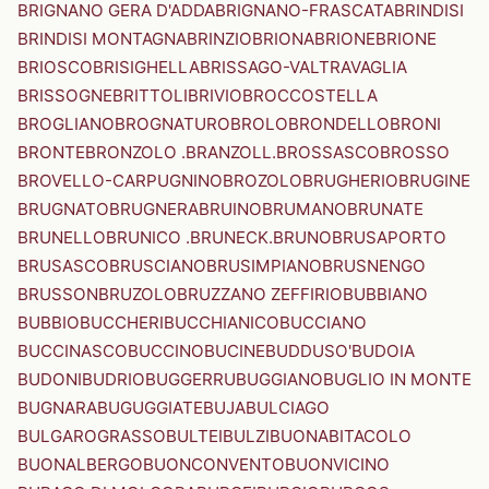
BRIGNANO GERA D'ADDA
BRIGNANO-FRASCATA
BRINDISI
BRINDISI MONTAGNA
BRINZIO
BRIONA
BRIONE
BRIONE
BRIOSCO
BRISIGHELLA
BRISSAGO-VALTRAVAGLIA
BRISSOGNE
BRITTOLI
BRIVIO
BROCCOSTELLA
BROGLIANO
BROGNATURO
BROLO
BRONDELLO
BRONI
BRONTE
BRONZOLO .BRANZOLL.
BROSSASCO
BROSSO
BROVELLO-CARPUGNINO
BROZOLO
BRUGHERIO
BRUGINE
BRUGNATO
BRUGNERA
BRUINO
BRUMANO
BRUNATE
BRUNELLO
BRUNICO .BRUNECK.
BRUNO
BRUSAPORTO
BRUSASCO
BRUSCIANO
BRUSIMPIANO
BRUSNENGO
BRUSSON
BRUZOLO
BRUZZANO ZEFFIRIO
BUBBIANO
BUBBIO
BUCCHERI
BUCCHIANICO
BUCCIANO
BUCCINASCO
BUCCINO
BUCINE
BUDDUSO'
BUDOIA
BUDONI
BUDRIO
BUGGERRU
BUGGIANO
BUGLIO IN MONTE
BUGNARA
BUGUGGIATE
BUJA
BULCIAGO
BULGAROGRASSO
BULTEI
BULZI
BUONABITACOLO
BUONALBERGO
BUONCONVENTO
BUONVICINO