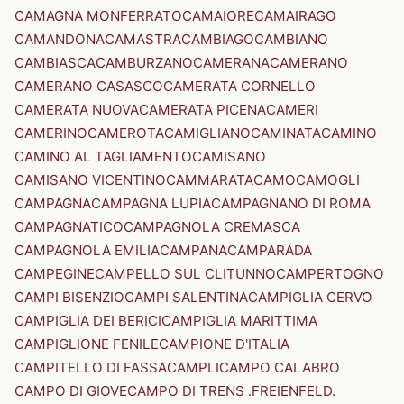
CAMAGNA MONFERRATO
CAMAIORE
CAMAIRAGO
CAMANDONA
CAMASTRA
CAMBIAGO
CAMBIANO
CAMBIASCA
CAMBURZANO
CAMERANA
CAMERANO
CAMERANO CASASCO
CAMERATA CORNELLO
CAMERATA NUOVA
CAMERATA PICENA
CAMERI
CAMERINO
CAMEROTA
CAMIGLIANO
CAMINATA
CAMINO
CAMINO AL TAGLIAMENTO
CAMISANO
CAMISANO VICENTINO
CAMMARATA
CAMO
CAMOGLI
CAMPAGNA
CAMPAGNA LUPIA
CAMPAGNANO DI ROMA
CAMPAGNATICO
CAMPAGNOLA CREMASCA
CAMPAGNOLA EMILIA
CAMPANA
CAMPARADA
CAMPEGINE
CAMPELLO SUL CLITUNNO
CAMPERTOGNO
CAMPI BISENZIO
CAMPI SALENTINA
CAMPIGLIA CERVO
CAMPIGLIA DEI BERICI
CAMPIGLIA MARITTIMA
CAMPIGLIONE FENILE
CAMPIONE D'ITALIA
CAMPITELLO DI FASSA
CAMPLI
CAMPO CALABRO
CAMPO DI GIOVE
CAMPO DI TRENS .FREIENFELD.