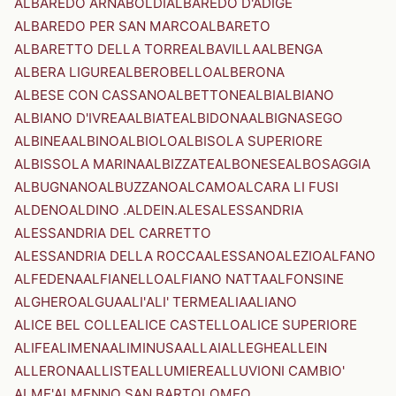
ALBAREDO ARNABOLDI
ALBAREDO D'ADIGE
ALBAREDO PER SAN MARCO
ALBARETO
ALBARETTO DELLA TORRE
ALBAVILLA
ALBENGA
ALBERA LIGURE
ALBEROBELLO
ALBERONA
ALBESE CON CASSANO
ALBETTONE
ALBI
ALBIANO
ALBIANO D'IVREA
ALBIATE
ALBIDONA
ALBIGNASEGO
ALBINEA
ALBINO
ALBIOLO
ALBISOLA SUPERIORE
ALBISSOLA MARINA
ALBIZZATE
ALBONESE
ALBOSAGGIA
ALBUGNANO
ALBUZZANO
ALCAMO
ALCARA LI FUSI
ALDENO
ALDINO .ALDEIN.
ALES
ALESSANDRIA
ALESSANDRIA DEL CARRETTO
ALESSANDRIA DELLA ROCCA
ALESSANO
ALEZIO
ALFANO
ALFEDENA
ALFIANELLO
ALFIANO NATTA
ALFONSINE
ALGHERO
ALGUA
ALI'
ALI' TERME
ALIA
ALIANO
ALICE BEL COLLE
ALICE CASTELLO
ALICE SUPERIORE
ALIFE
ALIMENA
ALIMINUSA
ALLAI
ALLEGHE
ALLEIN
ALLERONA
ALLISTE
ALLUMIERE
ALLUVIONI CAMBIO'
ALME'
ALMENNO SAN BARTOLOMEO