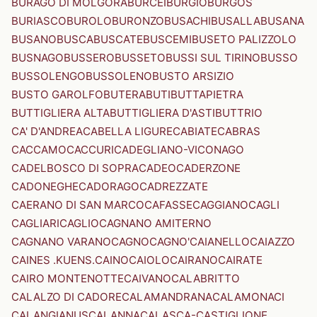
BURAGO DI MOLGORA
BURCEI
BURGIO
BURGOS
BURIASCO
BUROLO
BURONZO
BUSACHI
BUSALLA
BUSANA
BUSANO
BUSCA
BUSCATE
BUSCEMI
BUSETO PALIZZOLO
BUSNAGO
BUSSERO
BUSSETO
BUSSI SUL TIRINO
BUSSO
BUSSOLENGO
BUSSOLENO
BUSTO ARSIZIO
BUSTO GAROLFO
BUTERA
BUTI
BUTTAPIETRA
BUTTIGLIERA ALTA
BUTTIGLIERA D'ASTI
BUTTRIO
CA' D'ANDREA
CABELLA LIGURE
CABIATE
CABRAS
CACCAMO
CACCURI
CADEGLIANO-VICONAGO
CADELBOSCO DI SOPRA
CADEO
CADERZONE
CADONEGHE
CADORAGO
CADREZZATE
CAERANO DI SAN MARCO
CAFASSE
CAGGIANO
CAGLI
CAGLIARI
CAGLIO
CAGNANO AMITERNO
CAGNANO VARANO
CAGNO
CAGNO'
CAIANELLO
CAIAZZO
CAINES .KUENS.
CAINO
CAIOLO
CAIRANO
CAIRATE
CAIRO MONTENOTTE
CAIVANO
CALABRITTO
CALALZO DI CADORE
CALAMANDRANA
CALAMONACI
CALANGIANUS
CALANNA
CALASCA-CASTIGLIONE