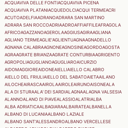
ACQUAVIVA DELLE FONTI
ACQUAVIVA PICENA
ACQUAVIVA PLATANI
ACQUEDOLCI
ACQUI TERME
ACRI
ACUTO
ADELFIA
ADRANO
ADRARA SAN MARTINO
ADRARA SAN ROCCO
ADRIA
ADRO
AFFI
AFFILE
AFRAGOLA
AFRICO
AGAZZANO
AGEROLA
AGGIUS
AGIRA
AGLIANA
AGLIANO TERME
AGLIE'
AGLIENTU
AGNA
AGNADELLO
AGNANA CALABRA
AGNONE
AGNOSINE
AGORDO
AGOSTA
AGRA
AGRATE BRIANZA
AGRATE CONTURBIA
AGRIGENTO
AGROPOLI
AGUGLIANO
AGUGLIARO
AICURZIO
AIDOMAGGIORE
AIDONE
AIELLI
AIELLO CALABRO
AIELLO DEL FRIULI
AIELLO DEL SABATO
AIETA
AILANO
AILOCHE
AIRASCA
AIROLA
AIROLE
AIRUNO
AISONE
ALA
ALA DI STURA
ALA' DEI SARDI
ALAGNA
ALAGNA VALSESIA
ALANNO
ALANO DI PIAVE
ALASSIO
ALATRI
ALBA
ALBA ADRIATICA
ALBAGIARA
ALBAIRATE
ALBANELLA
ALBANO DI LUCANIA
ALBANO LAZIALE
ALBANO SANT'ALESSANDRO
ALBANO VERCELLESE