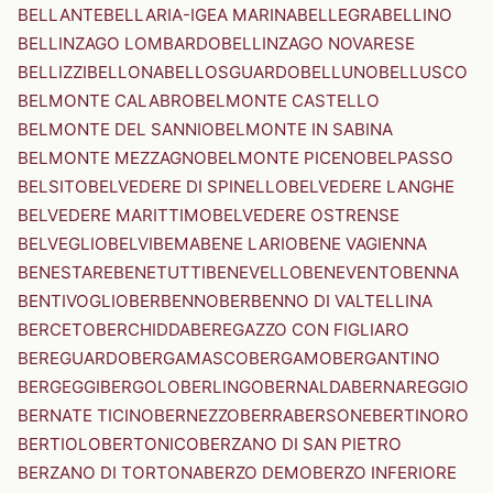
BELLANTE
BELLARIA-IGEA MARINA
BELLEGRA
BELLINO
BELLINZAGO LOMBARDO
BELLINZAGO NOVARESE
BELLIZZI
BELLONA
BELLOSGUARDO
BELLUNO
BELLUSCO
BELMONTE CALABRO
BELMONTE CASTELLO
BELMONTE DEL SANNIO
BELMONTE IN SABINA
BELMONTE MEZZAGNO
BELMONTE PICENO
BELPASSO
BELSITO
BELVEDERE DI SPINELLO
BELVEDERE LANGHE
BELVEDERE MARITTIMO
BELVEDERE OSTRENSE
BELVEGLIO
BELVI
BEMA
BENE LARIO
BENE VAGIENNA
BENESTARE
BENETUTTI
BENEVELLO
BENEVENTO
BENNA
BENTIVOGLIO
BERBENNO
BERBENNO DI VALTELLINA
BERCETO
BERCHIDDA
BEREGAZZO CON FIGLIARO
BEREGUARDO
BERGAMASCO
BERGAMO
BERGANTINO
BERGEGGI
BERGOLO
BERLINGO
BERNALDA
BERNAREGGIO
BERNATE TICINO
BERNEZZO
BERRA
BERSONE
BERTINORO
BERTIOLO
BERTONICO
BERZANO DI SAN PIETRO
BERZANO DI TORTONA
BERZO DEMO
BERZO INFERIORE