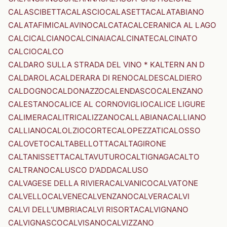
CALASCIBETTA
CALASCIO
CALASETTA
CALATABIANO
CALATAFIMI
CALAVINO
CALCATA
CALCERANICA AL LAGO
CALCI
CALCIANO
CALCINAIA
CALCINATE
CALCINATO
CALCIO
CALCO
CALDARO SULLA STRADA DEL VINO * KALTERN AN D
CALDAROLA
CALDERARA DI RENO
CALDES
CALDIERO
CALDOGNO
CALDONAZZO
CALENDASCO
CALENZANO
CALESTANO
CALICE AL CORNOVIGLIO
CALICE LIGURE
CALIMERA
CALITRI
CALIZZANO
CALLABIANA
CALLIANO
CALLIANO
CALOLZIOCORTE
CALOPEZZATI
CALOSSO
CALOVETO
CALTABELLOTTA
CALTAGIRONE
CALTANISSETTA
CALTAVUTURO
CALTIGNAGA
CALTO
CALTRANO
CALUSCO D'ADDA
CALUSO
CALVAGESE DELLA RIVIERA
CALVANICO
CALVATONE
CALVELLO
CALVENE
CALVENZANO
CALVERA
CALVI
CALVI DELL'UMBRIA
CALVI RISORTA
CALVIGNANO
CALVIGNASCO
CALVISANO
CALVIZZANO