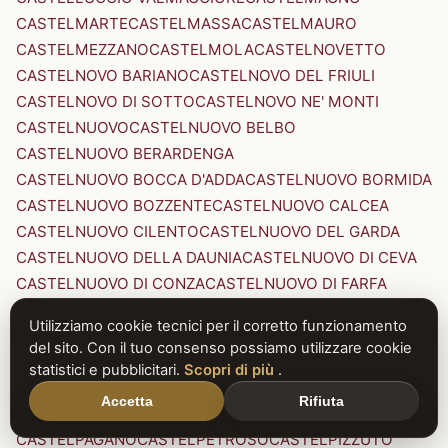
CASTELMARTE
CASTELMASSA
CASTELMAURO
CASTELMEZZANO
CASTELMOLA
CASTELNOVETTO
CASTELNOVO BARIANO
CASTELNOVO DEL FRIULI
CASTELNOVO DI SOTTO
CASTELNOVO NE' MONTI
CASTELNUOVO
CASTELNUOVO BELBO
CASTELNUOVO BERARDENGA
CASTELNUOVO BOCCA D'ADDA
CASTELNUOVO BORMIDA
CASTELNUOVO BOZZENTE
CASTELNUOVO CALCEA
CASTELNUOVO CILENTO
CASTELNUOVO DEL GARDA
CASTELNUOVO DELLA DAUNIA
CASTELNUOVO DI CEVA
CASTELNUOVO DI CONZA
CASTELNUOVO DI FARFA
CASTELNUOVO DI GARFAGNANA
Utilizziamo cookie tecnici per il corretto funzionamento
CASTELNUOVO DI PORTO
CASTELNUOVO DON BOSCO
del sito. Con il tuo consenso possiamo utilizzare cookie
CASTELNUOVO MAGRA
CASTELNUOVO NIGRA
statistici e pubblicitari.
Scopri di più
.
CASTELNUOVO PARANO
CASTELNUOVO RANGONE
Accetta
Rifiuta
CASTELNUOVO SCRIVIA
CASTELNUOVO VAL DI CECINA
CASTELPAGANO
CASTELPETROSO
CASTELPIZZUTO