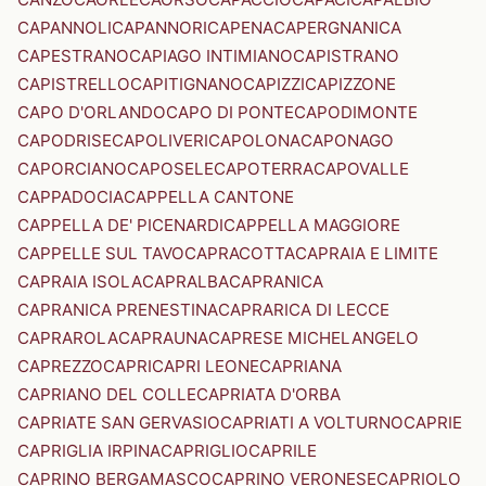
CAPANNOLI
CAPANNORI
CAPENA
CAPERGNANICA
CAPESTRANO
CAPIAGO INTIMIANO
CAPISTRANO
CAPISTRELLO
CAPITIGNANO
CAPIZZI
CAPIZZONE
CAPO D'ORLANDO
CAPO DI PONTE
CAPODIMONTE
CAPODRISE
CAPOLIVERI
CAPOLONA
CAPONAGO
CAPORCIANO
CAPOSELE
CAPOTERRA
CAPOVALLE
CAPPADOCIA
CAPPELLA CANTONE
CAPPELLA DE' PICENARDI
CAPPELLA MAGGIORE
CAPPELLE SUL TAVO
CAPRACOTTA
CAPRAIA E LIMITE
CAPRAIA ISOLA
CAPRALBA
CAPRANICA
CAPRANICA PRENESTINA
CAPRARICA DI LECCE
CAPRAROLA
CAPRAUNA
CAPRESE MICHELANGELO
CAPREZZO
CAPRI
CAPRI LEONE
CAPRIANA
CAPRIANO DEL COLLE
CAPRIATA D'ORBA
CAPRIATE SAN GERVASIO
CAPRIATI A VOLTURNO
CAPRIE
CAPRIGLIA IRPINA
CAPRIGLIO
CAPRILE
CAPRINO BERGAMASCO
CAPRINO VERONESE
CAPRIOLO