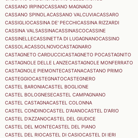
CASSANO IRPINO
CASSANO MAGNAGO
CASSANO SPINOLA
CASSANO VALCUVIA
CASSARO
CASSIGLIO
CASSINA DE' PECCHI
CASSINA RIZZARDI
CASSINA VALSASSINA
CASSINASCO
CASSINE
CASSINELLE
CASSINETTA DI LUGAGNANO
CASSINO
CASSOLA
CASSOLNOVO
CASTAGNARO
CASTAGNETO CARDUCCI
CASTAGNETO PO
CASTAGNITO
CASTAGNOLE DELLE LANZE
CASTAGNOLE MONFERRATO
CASTAGNOLE PIEMONTE
CASTANA
CASTANO PRIMO
CASTEGGIO
CASTEGNATO
CASTEGNERO
CASTEL BARONIA
CASTEL BOGLIONE
CASTEL BOLOGNESE
CASTEL CAMPAGNANO
CASTEL CASTAGNA
CASTEL COLONNA
CASTEL CONDINO
CASTEL D'AIANO
CASTEL D'ARIO
CASTEL D'AZZANO
CASTEL DEL GIUDICE
CASTEL DEL MONTE
CASTEL DEL PIANO
CASTEL DEL RIO
CASTEL DI CASIO
CASTEL DI IERI