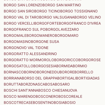
BORGO SAN LORENZO
BORGO SAN MARTINO
BORGO SAN SIRO
BORGO TICINO
BORGO TOSSIGNANO
BORGO VAL DI TARO
BORGO VALSUGANA
BORGO VELINO
BORGO VERCELLI
BORGOFORTE
BORGOFRANCO D'IVREA
BORGOFRANCO SUL PO
BORGOLAVEZZARO
BORGOMALE
BORGOMANERO
BORGOMARO
BORGOMASINO
BORGONE SUSA
BORGONOVO VAL TIDONE
BORGORATTO ALESSANDRINO
BORGORATTO MORMOROLO
BORGORICCO
BORGOROSE
BORGOSATOLLO
BORGOSESIA
BORMIDA
BORMIO
BORNASCO
BORNO
BORONEDDU
BORORE
BORRELLO
BORRIANA
BORSO DEL GRAPPA
BORTIGALI
BORTIGIADAS
BORUTTA
BORZONASCA
BOSA
BOSARO
BOSCHI SANT'ANNA
BOSCO CHIESANUOVA
BOSCO MARENGO
BOSCONERO
BOSCOREALE
BOSCOTRECASE
BOSENTINO
BOSIA
BOSIO