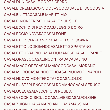
CASALDUNI
CASALE CORTE CERRO
CASALE CREMASCO-VIDOLASCO
CASALE DI SCODOSIA
CASALE LITTA
CASALE MARITTIMO
CASALE MONFERRATO
CASALE SUL SILE
CASALECCHIO DI RENO
CASALEGGIO BOIRO
CASALEGGIO NOVARA
CASALEONE
CASALETTO CEREDANO
CASALETTO DI SOPRA
CASALETTO LODIGIANO
CASALETTO SPARTANO
CASALETTO VAPRIO
CASALFIUMANESE
CASALGRANDE
CASALGRASSO
CASALINCONTRADA
CASALINO
CASALMAGGIORE
CASALMAIOCCO
CASALMORANO
CASALMORO
CASALNOCETO
CASALNUOVO DI NAPOLI
CASALNUOVO MONTEROTARO
CASALOLDO
CASALPUSTERLENGO
CASALROMANO
CASALSERUGO
CASALUCE
CASALVECCHIO DI PUGLIA
CASALVECCHIO SICULO
CASALVIERI
CASALVOLONE
CASALZUIGNO
CASAMARCIANO
CASAMASSIMA