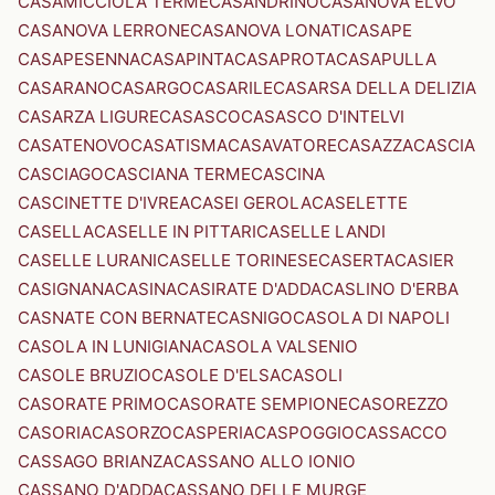
CASAMICCIOLA TERME
CASANDRINO
CASANOVA ELVO
CASANOVA LERRONE
CASANOVA LONATI
CASAPE
CASAPESENNA
CASAPINTA
CASAPROTA
CASAPULLA
CASARANO
CASARGO
CASARILE
CASARSA DELLA DELIZIA
CASARZA LIGURE
CASASCO
CASASCO D'INTELVI
CASATENOVO
CASATISMA
CASAVATORE
CASAZZA
CASCIA
CASCIAGO
CASCIANA TERME
CASCINA
CASCINETTE D'IVREA
CASEI GEROLA
CASELETTE
CASELLA
CASELLE IN PITTARI
CASELLE LANDI
CASELLE LURANI
CASELLE TORINESE
CASERTA
CASIER
CASIGNANA
CASINA
CASIRATE D'ADDA
CASLINO D'ERBA
CASNATE CON BERNATE
CASNIGO
CASOLA DI NAPOLI
CASOLA IN LUNIGIANA
CASOLA VALSENIO
CASOLE BRUZIO
CASOLE D'ELSA
CASOLI
CASORATE PRIMO
CASORATE SEMPIONE
CASOREZZO
CASORIA
CASORZO
CASPERIA
CASPOGGIO
CASSACCO
CASSAGO BRIANZA
CASSANO ALLO IONIO
CASSANO D'ADDA
CASSANO DELLE MURGE