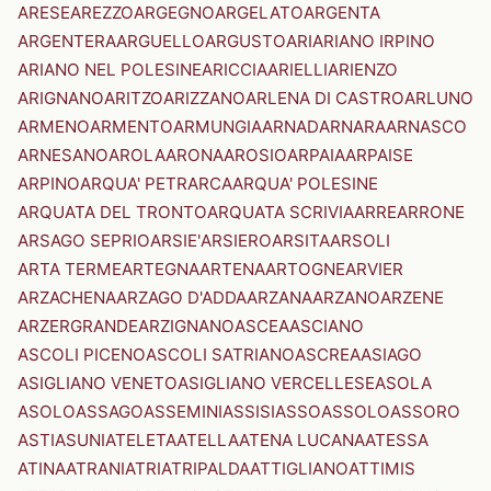
ARESE
AREZZO
ARGEGNO
ARGELATO
ARGENTA
ARGENTERA
ARGUELLO
ARGUSTO
ARI
ARIANO IRPINO
ARIANO NEL POLESINE
ARICCIA
ARIELLI
ARIENZO
ARIGNANO
ARITZO
ARIZZANO
ARLENA DI CASTRO
ARLUNO
ARMENO
ARMENTO
ARMUNGIA
ARNAD
ARNARA
ARNASCO
ARNESANO
AROLA
ARONA
AROSIO
ARPAIA
ARPAISE
ARPINO
ARQUA' PETRARCA
ARQUA' POLESINE
ARQUATA DEL TRONTO
ARQUATA SCRIVIA
ARRE
ARRONE
ARSAGO SEPRIO
ARSIE'
ARSIERO
ARSITA
ARSOLI
ARTA TERME
ARTEGNA
ARTENA
ARTOGNE
ARVIER
ARZACHENA
ARZAGO D'ADDA
ARZANA
ARZANO
ARZENE
ARZERGRANDE
ARZIGNANO
ASCEA
ASCIANO
ASCOLI PICENO
ASCOLI SATRIANO
ASCREA
ASIAGO
ASIGLIANO VENETO
ASIGLIANO VERCELLESE
ASOLA
ASOLO
ASSAGO
ASSEMINI
ASSISI
ASSO
ASSOLO
ASSORO
ASTI
ASUNI
ATELETA
ATELLA
ATENA LUCANA
ATESSA
ATINA
ATRANI
ATRI
ATRIPALDA
ATTIGLIANO
ATTIMIS