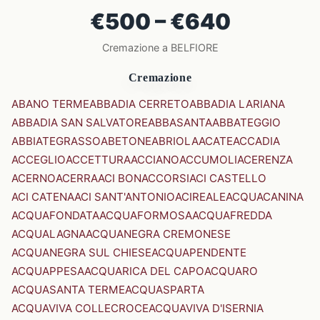
€500 – €640
Cremazione a BELFIORE
Cremazione
ABANO TERME
ABBADIA CERRETO
ABBADIA LARIANA
ABBADIA SAN SALVATORE
ABBASANTA
ABBATEGGIO
ABBIATEGRASSO
ABETONE
ABRIOLA
ACATE
ACCADIA
ACCEGLIO
ACCETTURA
ACCIANO
ACCUMOLI
ACERENZA
ACERNO
ACERRA
ACI BONACCORSI
ACI CASTELLO
ACI CATENA
ACI SANT'ANTONIO
ACIREALE
ACQUACANINA
ACQUAFONDATA
ACQUAFORMOSA
ACQUAFREDDA
ACQUALAGNA
ACQUANEGRA CREMONESE
ACQUANEGRA SUL CHIESE
ACQUAPENDENTE
ACQUAPPESA
ACQUARICA DEL CAPO
ACQUARO
ACQUASANTA TERME
ACQUASPARTA
ACQUAVIVA COLLECROCE
ACQUAVIVA D'ISERNIA