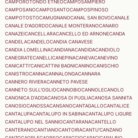
CAMPOROTONDO ETNEO
CAMPOSAMPIERO
CAMPOSANO
CAMPOSANTO
CAMPOSPINOSO
CAMPOTOSTO
CAMUGNANO
CANAL SAN BOVO
CANALE
CANALE D'AGORDO
CANALE MONTERANO
CANARO
CANAZEI
CANCELLARA
CANCELLO ED ARNONE
CANDA
CANDELA
CANDELO
CANDIA CANAVESE
CANDIA LOMELLINA
CANDIANA
CANDIDA
CANDIOLO
CANEGRATE
CANELLI
CANEPINA
CANEVA
CANEVINO
CANICATTI'
CANICATTINI BAGNI
CANINO
CANISCHIO
CANISTRO
CANNA
CANNALONGA
CANNARA
CANNERO RIVIERA
CANNETO PAVESE
CANNETO SULL'OGLIO
CANNOBIO
CANNOLE
CANOLO
CANONICA D'ADDA
CANOSA DI PUGLIA
CANOSA SANNITA
CANOSIO
CANOSSA
CANSANO
CANTAGALLO
CANTALICE
CANTALUPA
CANTALUPO IN SABINA
CANTALUPO LIGURE
CANTALUPO NEL SANNIO
CANTARANA
CANTELLO
CANTERANO
CANTIANO
CANTOIRA
CANTU'
CANZANO
CANZO
CAORLE
CAORSO
CAPACCIO
CAPACI
CAPALBIO