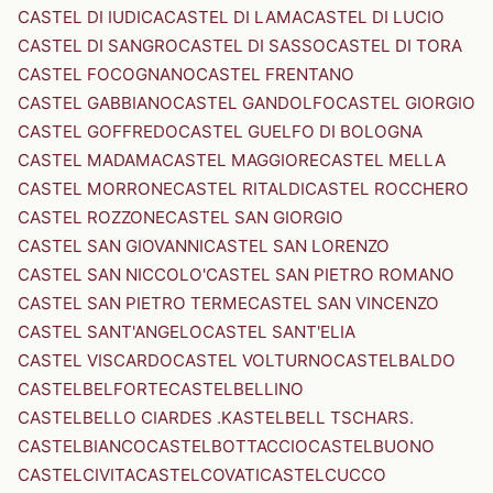
CASTEL DI IUDICA
CASTEL DI LAMA
CASTEL DI LUCIO
CASTEL DI SANGRO
CASTEL DI SASSO
CASTEL DI TORA
CASTEL FOCOGNANO
CASTEL FRENTANO
CASTEL GABBIANO
CASTEL GANDOLFO
CASTEL GIORGIO
CASTEL GOFFREDO
CASTEL GUELFO DI BOLOGNA
CASTEL MADAMA
CASTEL MAGGIORE
CASTEL MELLA
CASTEL MORRONE
CASTEL RITALDI
CASTEL ROCCHERO
CASTEL ROZZONE
CASTEL SAN GIORGIO
CASTEL SAN GIOVANNI
CASTEL SAN LORENZO
CASTEL SAN NICCOLO'
CASTEL SAN PIETRO ROMANO
CASTEL SAN PIETRO TERME
CASTEL SAN VINCENZO
CASTEL SANT'ANGELO
CASTEL SANT'ELIA
CASTEL VISCARDO
CASTEL VOLTURNO
CASTELBALDO
CASTELBELFORTE
CASTELBELLINO
CASTELBELLO CIARDES .KASTELBELL TSCHARS.
CASTELBIANCO
CASTELBOTTACCIO
CASTELBUONO
CASTELCIVITA
CASTELCOVATI
CASTELCUCCO