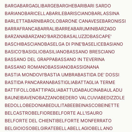
BARGA
BARGAGLI
BARGE
BARGHE
BARI
BARI SARDO
BARIANO
BARICELLA
BARILE
BARISCIANO
BARLASSINA
BARLETTA
BARNI
BAROLO
BARONE CANAVESE
BARONISSI
BARRAFRANCA
BARRALI
BARREA
BARUMINI
BARZAGO
BARZANA
BARZANO'
BARZIO
BASALUZZO
BASCAPE'
BASCHI
BASCIANO
BASELGA DI PINE'
BASELICE
BASIANO
BASICO'
BASIGLIO
BASILIANO
BASSANO BRESCIANO
BASSANO DEL GRAPPA
BASSANO IN TEVERINA
BASSANO ROMANO
BASSIANO
BASSIGNANA
BASTIA MONDOVI'
BASTIA UMBRA
BASTIDA DE' DOSSI
BASTIDA PANCARANA
BASTIGLIA
BATTAGLIA TERME
BATTIFOLLO
BATTIPAGLIA
BATTUDA
BAUCINA
BAULADU
BAUNEI
BAVENO
BAZZANO
BEDERO VALCUVIA
BEDIZZOLE
BEDOLLO
BEDONIA
BEDULITA
BEE
BEINASCO
BEINETTE
BELCASTRO
BELFIORE
BELFORTE ALL'ISAURO
BELFORTE DEL CHIENTI
BELFORTE MONFERRATO
BELGIOIOSO
BELGIRATE
BELLA
BELLAGIO
BELLANO