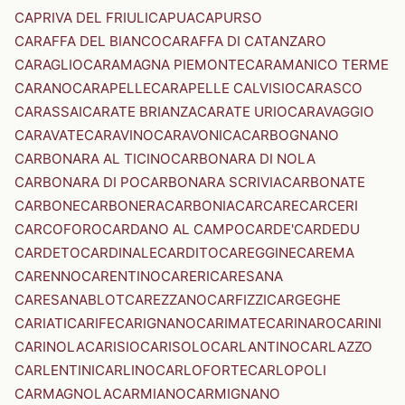
CAPRIVA DEL FRIULI
CAPUA
CAPURSO
CARAFFA DEL BIANCO
CARAFFA DI CATANZARO
CARAGLIO
CARAMAGNA PIEMONTE
CARAMANICO TERME
CARANO
CARAPELLE
CARAPELLE CALVISIO
CARASCO
CARASSAI
CARATE BRIANZA
CARATE URIO
CARAVAGGIO
CARAVATE
CARAVINO
CARAVONICA
CARBOGNANO
CARBONARA AL TICINO
CARBONARA DI NOLA
CARBONARA DI PO
CARBONARA SCRIVIA
CARBONATE
CARBONE
CARBONERA
CARBONIA
CARCARE
CARCERI
CARCOFORO
CARDANO AL CAMPO
CARDE'
CARDEDU
CARDETO
CARDINALE
CARDITO
CAREGGINE
CAREMA
CARENNO
CARENTINO
CARERI
CARESANA
CARESANABLOT
CAREZZANO
CARFIZZI
CARGEGHE
CARIATI
CARIFE
CARIGNANO
CARIMATE
CARINARO
CARINI
CARINOLA
CARISIO
CARISOLO
CARLANTINO
CARLAZZO
CARLENTINI
CARLINO
CARLOFORTE
CARLOPOLI
CARMAGNOLA
CARMIANO
CARMIGNANO