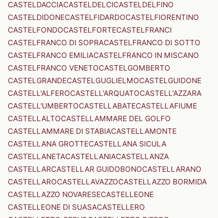
CASTELDACCIA
CASTELDELCI
CASTELDELFINO
CASTELDIDONE
CASTELFIDARDO
CASTELFIORENTINO
CASTELFONDO
CASTELFORTE
CASTELFRANCI
CASTELFRANCO DI SOPRA
CASTELFRANCO DI SOTTO
CASTELFRANCO EMILIA
CASTELFRANCO IN MISCANO
CASTELFRANCO VENETO
CASTELGOMBERTO
CASTELGRANDE
CASTELGUGLIELMO
CASTELGUIDONE
CASTELL'ALFERO
CASTELL'ARQUATO
CASTELL'AZZARA
CASTELL'UMBERTO
CASTELLABATE
CASTELLAFIUME
CASTELLALTO
CASTELLAMMARE DEL GOLFO
CASTELLAMMARE DI STABIA
CASTELLAMONTE
CASTELLANA GROTTE
CASTELLANA SICULA
CASTELLANETA
CASTELLANIA
CASTELLANZA
CASTELLAR
CASTELLAR GUIDOBONO
CASTELLARANO
CASTELLARO
CASTELLAVAZZO
CASTELLAZZO BORMIDA
CASTELLAZZO NOVARESE
CASTELLEONE
CASTELLEONE DI SUASA
CASTELLERO