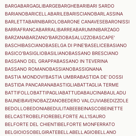
BARGA
BARGAGLI
BARGE
BARGHE
BARI
BARI SARDO
BARIANO
BARICELLA
BARILE
BARISCIANO
BARLASSINA
BARLETTA
BARNI
BAROLO
BARONE CANAVESE
BARONISSI
BARRAFRANCA
BARRALI
BARREA
BARUMINI
BARZAGO
BARZANA
BARZANO'
BARZIO
BASALUZZO
BASCAPE'
BASCHI
BASCIANO
BASELGA DI PINE'
BASELICE
BASIANO
BASICO'
BASIGLIO
BASILIANO
BASSANO BRESCIANO
BASSANO DEL GRAPPA
BASSANO IN TEVERINA
BASSANO ROMANO
BASSIANO
BASSIGNANA
BASTIA MONDOVI'
BASTIA UMBRA
BASTIDA DE' DOSSI
BASTIDA PANCARANA
BASTIGLIA
BATTAGLIA TERME
BATTIFOLLO
BATTIPAGLIA
BATTUDA
BAUCINA
BAULADU
BAUNEI
BAVENO
BAZZANO
BEDERO VALCUVIA
BEDIZZOLE
BEDOLLO
BEDONIA
BEDULITA
BEE
BEINASCO
BEINETTE
BELCASTRO
BELFIORE
BELFORTE ALL'ISAURO
BELFORTE DEL CHIENTI
BELFORTE MONFERRATO
BELGIOIOSO
BELGIRATE
BELLA
BELLAGIO
BELLANO