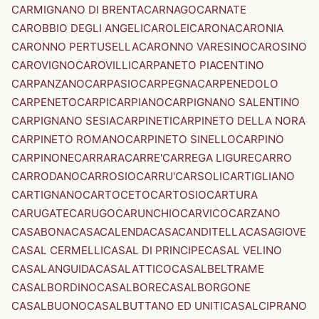
CARMIGNANO DI BRENTA
CARNAGO
CARNATE
CAROBBIO DEGLI ANGELI
CAROLEI
CARONA
CARONIA
CARONNO PERTUSELLA
CARONNO VARESINO
CAROSINO
CAROVIGNO
CAROVILLI
CARPANETO PIACENTINO
CARPANZANO
CARPASIO
CARPEGNA
CARPENEDOLO
CARPENETO
CARPI
CARPIANO
CARPIGNANO SALENTINO
CARPIGNANO SESIA
CARPINETI
CARPINETO DELLA NORA
CARPINETO ROMANO
CARPINETO SINELLO
CARPINO
CARPINONE
CARRARA
CARRE'
CARREGA LIGURE
CARRO
CARRODANO
CARROSIO
CARRU'
CARSOLI
CARTIGLIANO
CARTIGNANO
CARTOCETO
CARTOSIO
CARTURA
CARUGATE
CARUGO
CARUNCHIO
CARVICO
CARZANO
CASABONA
CASACALENDA
CASACANDITELLA
CASAGIOVE
CASAL CERMELLI
CASAL DI PRINCIPE
CASAL VELINO
CASALANGUIDA
CASALATTICO
CASALBELTRAME
CASALBORDINO
CASALBORE
CASALBORGONE
CASALBUONO
CASALBUTTANO ED UNITI
CASALCIPRANO