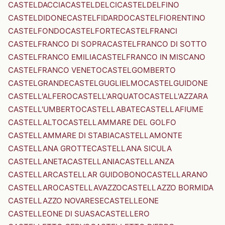
CASTELDACCIA
CASTELDELCI
CASTELDELFINO
CASTELDIDONE
CASTELFIDARDO
CASTELFIORENTINO
CASTELFONDO
CASTELFORTE
CASTELFRANCI
CASTELFRANCO DI SOPRA
CASTELFRANCO DI SOTTO
CASTELFRANCO EMILIA
CASTELFRANCO IN MISCANO
CASTELFRANCO VENETO
CASTELGOMBERTO
CASTELGRANDE
CASTELGUGLIELMO
CASTELGUIDONE
CASTELL'ALFERO
CASTELL'ARQUATO
CASTELL'AZZARA
CASTELL'UMBERTO
CASTELLABATE
CASTELLAFIUME
CASTELLALTO
CASTELLAMMARE DEL GOLFO
CASTELLAMMARE DI STABIA
CASTELLAMONTE
CASTELLANA GROTTE
CASTELLANA SICULA
CASTELLANETA
CASTELLANIA
CASTELLANZA
CASTELLAR
CASTELLAR GUIDOBONO
CASTELLARANO
CASTELLARO
CASTELLAVAZZO
CASTELLAZZO BORMIDA
CASTELLAZZO NOVARESE
CASTELLEONE
CASTELLEONE DI SUASA
CASTELLERO