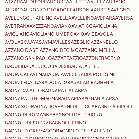
ATZARA
AUDITORE
AUGUSTA
AULETTA
AULLA
AURANO
AURIGO
AURONZO DI CADORE
AUSONIA
AUSTIS
AVEGNO
AVELENGO .HAFLING.
AVELLA
AVELLINO
AVERARA
AVERSA
AVETRANA
AVEZZANO
AVIANO
AVIATICO
AVIGLIANA
AVIGLIANO
AVIGLIANO UMBRO
AVIO
AVISE
AVOLA
AVOLASCA
AYAS
AYMAVILLES
AZEGLIO
AZZANELLO
AZZANO D'ASTI
AZZANO DECIMO
AZZANO MELLA
AZZANO SAN PAOLO
AZZATE
AZZIO
AZZONE
BACENO
BACOLI
BADALUCCO
BADESI
BADIA .ABTEI.
BADIA CALAVENA
BADIA PAVESE
BADIA POLESINE
BADIA TEDALDA
BADOLATO
BAGALADI
BAGHERIA
BAGNACAVALLO
BAGNARA CALABRA
BAGNARA DI ROMAGNA
BAGNARIA
BAGNARIA ARSA
BAGNASCO
BAGNATICA
BAGNI DI LUCCA
BAGNO A RIPOLI
BAGNO DI ROMAGNA
BAGNOLI DEL TRIGNO
BAGNOLI DI SOPRA
BAGNOLI IRPINO
BAGNOLO CREMASCO
BAGNOLO DEL SALENTO
BAGNOLO DI PO
BAGNOLO IN PIANO
BAGNOLO MELLA