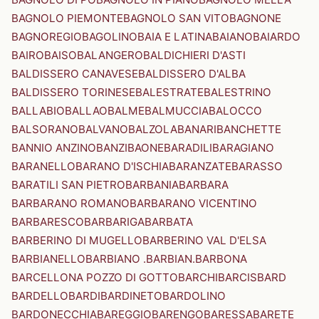
BAGNOLO PIEMONTE
BAGNOLO SAN VITO
BAGNONE
BAGNOREGIO
BAGOLINO
BAIA E LATINA
BAIANO
BAIARDO
BAIRO
BAISO
BALANGERO
BALDICHIERI D'ASTI
BALDISSERO CANAVESE
BALDISSERO D'ALBA
BALDISSERO TORINESE
BALESTRATE
BALESTRINO
BALLABIO
BALLAO
BALME
BALMUCCIA
BALOCCO
BALSORANO
BALVANO
BALZOLA
BANARI
BANCHETTE
BANNIO ANZINO
BANZI
BAONE
BARADILI
BARAGIANO
BARANELLO
BARANO D'ISCHIA
BARANZATE
BARASSO
BARATILI SAN PIETRO
BARBANIA
BARBARA
BARBARANO ROMANO
BARBARANO VICENTINO
BARBARESCO
BARBARIGA
BARBATA
BARBERINO DI MUGELLO
BARBERINO VAL D'ELSA
BARBIANELLO
BARBIANO .BARBIAN.
BARBONA
BARCELLONA POZZO DI GOTTO
BARCHI
BARCIS
BARD
BARDELLO
BARDI
BARDINETO
BARDOLINO
BARDONECCHIA
BAREGGIO
BARENGO
BARESSA
BARETE