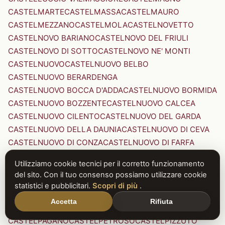
CASTELMARTE
CASTELMASSA
CASTELMAURO
CASTELMEZZANO
CASTELMOLA
CASTELNOVETTO
CASTELNOVO BARIANO
CASTELNOVO DEL FRIULI
CASTELNOVO DI SOTTO
CASTELNOVO NE' MONTI
CASTELNUOVO
CASTELNUOVO BELBO
CASTELNUOVO BERARDENGA
CASTELNUOVO BOCCA D'ADDA
CASTELNUOVO BORMIDA
CASTELNUOVO BOZZENTE
CASTELNUOVO CALCEA
CASTELNUOVO CILENTO
CASTELNUOVO DEL GARDA
CASTELNUOVO DELLA DAUNIA
CASTELNUOVO DI CEVA
CASTELNUOVO DI CONZA
CASTELNUOVO DI FARFA
CASTELNUOVO DI GARFAGNANA
Utilizziamo cookie tecnici per il corretto funzionamento
CASTELNUOVO DI PORTO
CASTELNUOVO DON BOSCO
del sito. Con il tuo consenso possiamo utilizzare cookie
CASTELNUOVO MAGRA
CASTELNUOVO NIGRA
statistici e pubblicitari.
Scopri di più
.
CASTELNUOVO PARANO
CASTELNUOVO RANGONE
Accetta
Rifiuta
CASTELNUOVO SCRIVIA
CASTELNUOVO VAL DI CECINA
CASTELPAGANO
CASTELPETROSO
CASTELPIZZUTO