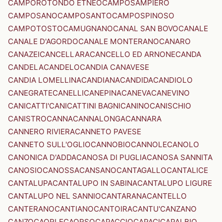
CAMPOROTONDO ETNEO
CAMPOSAMPIERO
CAMPOSANO
CAMPOSANTO
CAMPOSPINOSO
CAMPOTOSTO
CAMUGNANO
CANAL SAN BOVO
CANALE
CANALE D'AGORDO
CANALE MONTERANO
CANARO
CANAZEI
CANCELLARA
CANCELLO ED ARNONE
CANDA
CANDELA
CANDELO
CANDIA CANAVESE
CANDIA LOMELLINA
CANDIANA
CANDIDA
CANDIOLO
CANEGRATE
CANELLI
CANEPINA
CANEVA
CANEVINO
CANICATTI'
CANICATTINI BAGNI
CANINO
CANISCHIO
CANISTRO
CANNA
CANNALONGA
CANNARA
CANNERO RIVIERA
CANNETO PAVESE
CANNETO SULL'OGLIO
CANNOBIO
CANNOLE
CANOLO
CANONICA D'ADDA
CANOSA DI PUGLIA
CANOSA SANNITA
CANOSIO
CANOSSA
CANSANO
CANTAGALLO
CANTALICE
CANTALUPA
CANTALUPO IN SABINA
CANTALUPO LIGURE
CANTALUPO NEL SANNIO
CANTARANA
CANTELLO
CANTERANO
CANTIANO
CANTOIRA
CANTU'
CANZANO
CANZO
CAORLE
CAORSO
CAPACCIO
CAPACI
CAPALBIO