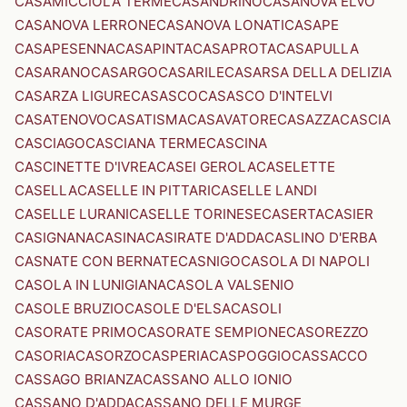
CASAMICCIOLA TERME
CASANDRINO
CASANOVA ELVO
CASANOVA LERRONE
CASANOVA LONATI
CASAPE
CASAPESENNA
CASAPINTA
CASAPROTA
CASAPULLA
CASARANO
CASARGO
CASARILE
CASARSA DELLA DELIZIA
CASARZA LIGURE
CASASCO
CASASCO D'INTELVI
CASATENOVO
CASATISMA
CASAVATORE
CASAZZA
CASCIA
CASCIAGO
CASCIANA TERME
CASCINA
CASCINETTE D'IVREA
CASEI GEROLA
CASELETTE
CASELLA
CASELLE IN PITTARI
CASELLE LANDI
CASELLE LURANI
CASELLE TORINESE
CASERTA
CASIER
CASIGNANA
CASINA
CASIRATE D'ADDA
CASLINO D'ERBA
CASNATE CON BERNATE
CASNIGO
CASOLA DI NAPOLI
CASOLA IN LUNIGIANA
CASOLA VALSENIO
CASOLE BRUZIO
CASOLE D'ELSA
CASOLI
CASORATE PRIMO
CASORATE SEMPIONE
CASOREZZO
CASORIA
CASORZO
CASPERIA
CASPOGGIO
CASSACCO
CASSAGO BRIANZA
CASSANO ALLO IONIO
CASSANO D'ADDA
CASSANO DELLE MURGE