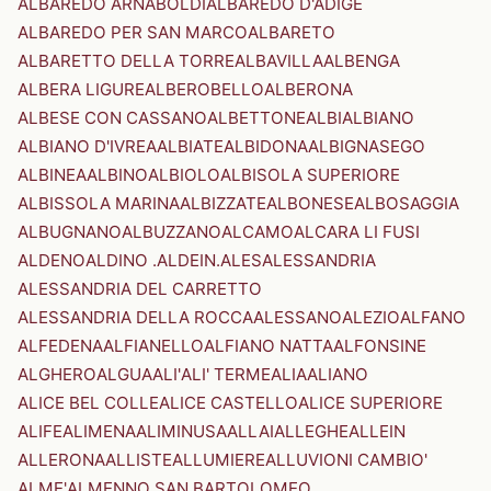
ALBAREDO ARNABOLDI
ALBAREDO D'ADIGE
ALBAREDO PER SAN MARCO
ALBARETO
ALBARETTO DELLA TORRE
ALBAVILLA
ALBENGA
ALBERA LIGURE
ALBEROBELLO
ALBERONA
ALBESE CON CASSANO
ALBETTONE
ALBI
ALBIANO
ALBIANO D'IVREA
ALBIATE
ALBIDONA
ALBIGNASEGO
ALBINEA
ALBINO
ALBIOLO
ALBISOLA SUPERIORE
ALBISSOLA MARINA
ALBIZZATE
ALBONESE
ALBOSAGGIA
ALBUGNANO
ALBUZZANO
ALCAMO
ALCARA LI FUSI
ALDENO
ALDINO .ALDEIN.
ALES
ALESSANDRIA
ALESSANDRIA DEL CARRETTO
ALESSANDRIA DELLA ROCCA
ALESSANO
ALEZIO
ALFANO
ALFEDENA
ALFIANELLO
ALFIANO NATTA
ALFONSINE
ALGHERO
ALGUA
ALI'
ALI' TERME
ALIA
ALIANO
ALICE BEL COLLE
ALICE CASTELLO
ALICE SUPERIORE
ALIFE
ALIMENA
ALIMINUSA
ALLAI
ALLEGHE
ALLEIN
ALLERONA
ALLISTE
ALLUMIERE
ALLUVIONI CAMBIO'
ALME'
ALMENNO SAN BARTOLOMEO