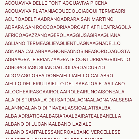
ACQUAVIVA DELLE FONTI
ACQUAVIVA PICENA
ACQUAVIVA PLATANI
ACQUEDOLCI
ACQUI TERME
ACRI
ACUTO
ADELFIA
ADRANO
ADRARA SAN MARTINO
ADRARA SAN ROCCO
ADRIA
ADRO
AFFI
AFFILE
AFRAGOLA
AFRICO
AGAZZANO
AGEROLA
AGGIUS
AGIRA
AGLIANA
AGLIANO TERME
AGLIE'
AGLIENTU
AGNA
AGNADELLO
AGNANA CALABRA
AGNONE
AGNOSINE
AGORDO
AGOSTA
AGRA
AGRATE BRIANZA
AGRATE CONTURBIA
AGRIGENTO
AGROPOLI
AGUGLIANO
AGUGLIARO
AICURZIO
AIDOMAGGIORE
AIDONE
AIELLI
AIELLO CALABRO
AIELLO DEL FRIULI
AIELLO DEL SABATO
AIETA
AILANO
AILOCHE
AIRASCA
AIROLA
AIROLE
AIRUNO
AISONE
ALA
ALA DI STURA
ALA' DEI SARDI
ALAGNA
ALAGNA VALSESIA
ALANNO
ALANO DI PIAVE
ALASSIO
ALATRI
ALBA
ALBA ADRIATICA
ALBAGIARA
ALBAIRATE
ALBANELLA
ALBANO DI LUCANIA
ALBANO LAZIALE
ALBANO SANT'ALESSANDRO
ALBANO VERCELLESE