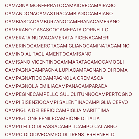
CAMAGNA MONFERRATO
CAMAIORE
CAMAIRAGO
CAMANDONA
CAMASTRA
CAMBIAGO
CAMBIANO
CAMBIASCA
CAMBURZANO
CAMERANA
CAMERANO
CAMERANO CASASCO
CAMERATA CORNELLO
CAMERATA NUOVA
CAMERATA PICENA
CAMERI
CAMERINO
CAMEROTA
CAMIGLIANO
CAMINATA
CAMINO
CAMINO AL TAGLIAMENTO
CAMISANO
CAMISANO VICENTINO
CAMMARATA
CAMO
CAMOGLI
CAMPAGNA
CAMPAGNA LUPIA
CAMPAGNANO DI ROMA
CAMPAGNATICO
CAMPAGNOLA CREMASCA
CAMPAGNOLA EMILIA
CAMPANA
CAMPARADA
CAMPEGINE
CAMPELLO SUL CLITUNNO
CAMPERTOGNO
CAMPI BISENZIO
CAMPI SALENTINA
CAMPIGLIA CERVO
CAMPIGLIA DEI BERICI
CAMPIGLIA MARITTIMA
CAMPIGLIONE FENILE
CAMPIONE D'ITALIA
CAMPITELLO DI FASSA
CAMPLI
CAMPO CALABRO
CAMPO DI GIOVE
CAMPO DI TRENS .FREIENFELD.