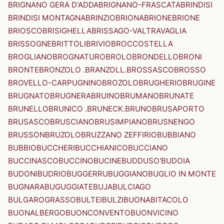
BRIGNANO GERA D'ADDA
BRIGNANO-FRASCATA
BRINDISI
BRINDISI MONTAGNA
BRINZIO
BRIONA
BRIONE
BRIONE
BRIOSCO
BRISIGHELLA
BRISSAGO-VALTRAVAGLIA
BRISSOGNE
BRITTOLI
BRIVIO
BROCCOSTELLA
BROGLIANO
BROGNATURO
BROLO
BRONDELLO
BRONI
BRONTE
BRONZOLO .BRANZOLL.
BROSSASCO
BROSSO
BROVELLO-CARPUGNINO
BROZOLO
BRUGHERIO
BRUGINE
BRUGNATO
BRUGNERA
BRUINO
BRUMANO
BRUNATE
BRUNELLO
BRUNICO .BRUNECK.
BRUNO
BRUSAPORTO
BRUSASCO
BRUSCIANO
BRUSIMPIANO
BRUSNENGO
BRUSSON
BRUZOLO
BRUZZANO ZEFFIRIO
BUBBIANO
BUBBIO
BUCCHERI
BUCCHIANICO
BUCCIANO
BUCCINASCO
BUCCINO
BUCINE
BUDDUSO'
BUDOIA
BUDONI
BUDRIO
BUGGERRU
BUGGIANO
BUGLIO IN MONTE
BUGNARA
BUGUGGIATE
BUJA
BULCIAGO
BULGAROGRASSO
BULTEI
BULZI
BUONABITACOLO
BUONALBERGO
BUONCONVENTO
BUONVICINO