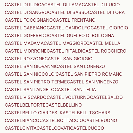
CASTEL DI IUDICA
CASTEL DI LAMA
CASTEL DI LUCIO
CASTEL DI SANGRO
CASTEL DI SASSO
CASTEL DI TORA
CASTEL FOCOGNANO
CASTEL FRENTANO
CASTEL GABBIANO
CASTEL GANDOLFO
CASTEL GIORGIO
CASTEL GOFFREDO
CASTEL GUELFO DI BOLOGNA
CASTEL MADAMA
CASTEL MAGGIORE
CASTEL MELLA
CASTEL MORRONE
CASTEL RITALDI
CASTEL ROCCHERO
CASTEL ROZZONE
CASTEL SAN GIORGIO
CASTEL SAN GIOVANNI
CASTEL SAN LORENZO
CASTEL SAN NICCOLO'
CASTEL SAN PIETRO ROMANO
CASTEL SAN PIETRO TERME
CASTEL SAN VINCENZO
CASTEL SANT'ANGELO
CASTEL SANT'ELIA
CASTEL VISCARDO
CASTEL VOLTURNO
CASTELBALDO
CASTELBELFORTE
CASTELBELLINO
CASTELBELLO CIARDES .KASTELBELL TSCHARS.
CASTELBIANCO
CASTELBOTTACCIO
CASTELBUONO
CASTELCIVITA
CASTELCOVATI
CASTELCUCCO