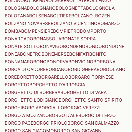
BOLANO
BOLBENO
BOLGARE
BOLLATE
BOLLENGO
BOLOGNA
BOLOGNANO
BOLOGNETTA
BOLOGNOLA
BOLOTANA
BOLSENA
BOLTIERE
BOLZANO .BOZEN.
BOLZANO NOVARESE
BOLZANO VICENTINO
BOMARZO
BOMBA
BOMPENSIERE
BOMPIETRO
BOMPORTO
BONARCADO
BONASSOLA
BONATE SOPRA
BONATE SOTTO
BONAVIGO
BONDENO
BONDO
BONDONE
BONEA
BONEFRO
BONEMERSE
BONIFATI
BONITO
BONNANARO
BONO
BONORVA
BONVICINO
BORBONA
BORCA DI CADORE
BORDANO
BORDIGHERA
BORDOLANO
BORE
BORETTO
BORGARELLO
BORGARO TORINESE
BORGETTO
BORGHETTO D'ARROSCIA
BORGHETTO DI BORBERA
BORGHETTO DI VARA
BORGHETTO LODIGIANO
BORGHETTO SANTO SPIRITO
BORGHI
BORGIA
BORGIALLO
BORGIO VEREZZI
BORGO A MOZZANO
BORGO D'ALE
BORGO DI TERZO
BORGO PACE
BORGO PRIOLO
BORGO SAN DALMAZZO
BORGO SAN GIACOMO
BORGO SAN GIOVANNI