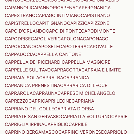
CAPANNOLI
CAPANNORI
CAPENA
CAPERGNANICA
CAPESTRANO
CAPIAGO INTIMIANO
CAPISTRANO
CAPISTRELLO
CAPITIGNANO
CAPIZZI
CAPIZZONE
CAPO D'ORLANDO
CAPO DI PONTE
CAPODIMONTE
CAPODRISE
CAPOLIVERI
CAPOLONA
CAPONAGO
CAPORCIANO
CAPOSELE
CAPOTERRA
CAPOVALLE
CAPPADOCIA
CAPPELLA CANTONE
CAPPELLA DE' PICENARDI
CAPPELLA MAGGIORE
CAPPELLE SUL TAVO
CAPRACOTTA
CAPRAIA E LIMITE
CAPRAIA ISOLA
CAPRALBA
CAPRANICA
CAPRANICA PRENESTINA
CAPRARICA DI LECCE
CAPRAROLA
CAPRAUNA
CAPRESE MICHELANGELO
CAPREZZO
CAPRI
CAPRI LEONE
CAPRIANA
CAPRIANO DEL COLLE
CAPRIATA D'ORBA
CAPRIATE SAN GERVASIO
CAPRIATI A VOLTURNO
CAPRIE
CAPRIGLIA IRPINA
CAPRIGLIO
CAPRILE
CAPRINO BERGAMASCO
CAPRINO VERONESE
CAPRIOLO