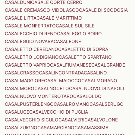
CASALDUNI
CASALE CORTE CERRO
CASALE CREMASCO-VIDOLASCO
CASALE DI SCODOSIA
CASALE LITTA
CASALE MARITTIMO
CASALE MONFERRATO
CASALE SUL SILE
CASALECCHIO DI RENO
CASALEGGIO BOIRO
CASALEGGIO NOVARA
CASALEONE
CASALETTO CEREDANO
CASALETTO DI SOPRA
CASALETTO LODIGIANO
CASALETTO SPARTANO
CASALETTO VAPRIO
CASALFIUMANESE
CASALGRANDE
CASALGRASSO
CASALINCONTRADA
CASALINO
CASALMAGGIORE
CASALMAIOCCO
CASALMORANO
CASALMORO
CASALNOCETO
CASALNUOVO DI NAPOLI
CASALNUOVO MONTEROTARO
CASALOLDO
CASALPUSTERLENGO
CASALROMANO
CASALSERUGO
CASALUCE
CASALVECCHIO DI PUGLIA
CASALVECCHIO SICULO
CASALVIERI
CASALVOLONE
CASALZUIGNO
CASAMARCIANO
CASAMASSIMA