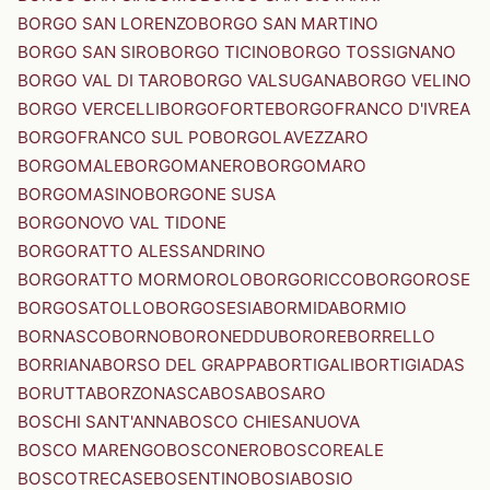
BORGO SAN LORENZO
BORGO SAN MARTINO
BORGO SAN SIRO
BORGO TICINO
BORGO TOSSIGNANO
BORGO VAL DI TARO
BORGO VALSUGANA
BORGO VELINO
BORGO VERCELLI
BORGOFORTE
BORGOFRANCO D'IVREA
BORGOFRANCO SUL PO
BORGOLAVEZZARO
BORGOMALE
BORGOMANERO
BORGOMARO
BORGOMASINO
BORGONE SUSA
BORGONOVO VAL TIDONE
BORGORATTO ALESSANDRINO
BORGORATTO MORMOROLO
BORGORICCO
BORGOROSE
BORGOSATOLLO
BORGOSESIA
BORMIDA
BORMIO
BORNASCO
BORNO
BORONEDDU
BORORE
BORRELLO
BORRIANA
BORSO DEL GRAPPA
BORTIGALI
BORTIGIADAS
BORUTTA
BORZONASCA
BOSA
BOSARO
BOSCHI SANT'ANNA
BOSCO CHIESANUOVA
BOSCO MARENGO
BOSCONERO
BOSCOREALE
BOSCOTRECASE
BOSENTINO
BOSIA
BOSIO