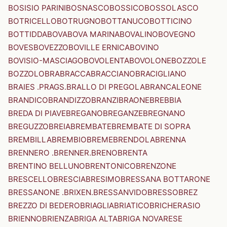
BOSISIO PARINI
BOSNASCO
BOSSICO
BOSSOLASCO
BOTRICELLO
BOTRUGNO
BOTTANUCO
BOTTICINO
BOTTIDDA
BOVA
BOVA MARINA
BOVALINO
BOVEGNO
BOVES
BOVEZZO
BOVILLE ERNICA
BOVINO
BOVISIO-MASCIAGO
BOVOLENTA
BOVOLONE
BOZZOLE
BOZZOLO
BRA
BRACCA
BRACCIANO
BRACIGLIANO
BRAIES .PRAGS.
BRALLO DI PREGOLA
BRANCALEONE
BRANDICO
BRANDIZZO
BRANZI
BRAONE
BREBBIA
BREDA DI PIAVE
BREGANO
BREGANZE
BREGNANO
BREGUZZO
BREIA
BREMBATE
BREMBATE DI SOPRA
BREMBILLA
BREMBIO
BREME
BRENDOLA
BRENNA
BRENNERO .BRENNER.
BRENO
BRENTA
BRENTINO BELLUNO
BRENTONICO
BRENZONE
BRESCELLO
BRESCIA
BRESIMO
BRESSANA BOTTARONE
BRESSANONE .BRIXEN.
BRESSANVIDO
BRESSO
BREZ
BREZZO DI BEDERO
BRIAGLIA
BRIATICO
BRICHERASIO
BRIENNO
BRIENZA
BRIGA ALTA
BRIGA NOVARESE