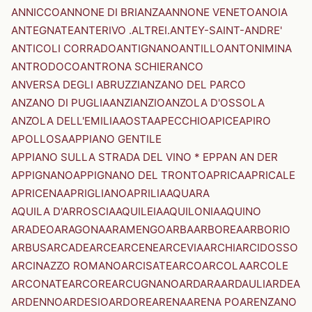
ANNICCO
ANNONE DI BRIANZA
ANNONE VENETO
ANOIA
ANTEGNATE
ANTERIVO .ALTREI.
ANTEY-SAINT-ANDRE'
ANTICOLI CORRADO
ANTIGNANO
ANTILLO
ANTONIMINA
ANTRODOCO
ANTRONA SCHIERANCO
ANVERSA DEGLI ABRUZZI
ANZANO DEL PARCO
ANZANO DI PUGLIA
ANZI
ANZIO
ANZOLA D'OSSOLA
ANZOLA DELL'EMILIA
AOSTA
APECCHIO
APICE
APIRO
APOLLOSA
APPIANO GENTILE
APPIANO SULLA STRADA DEL VINO * EPPAN AN DER
APPIGNANO
APPIGNANO DEL TRONTO
APRICA
APRICALE
APRICENA
APRIGLIANO
APRILIA
AQUARA
AQUILA D'ARROSCIA
AQUILEIA
AQUILONIA
AQUINO
ARADEO
ARAGONA
ARAMENGO
ARBA
ARBOREA
ARBORIO
ARBUS
ARCADE
ARCE
ARCENE
ARCEVIA
ARCHI
ARCIDOSSO
ARCINAZZO ROMANO
ARCISATE
ARCO
ARCOLA
ARCOLE
ARCONATE
ARCORE
ARCUGNANO
ARDARA
ARDAULI
ARDEA
ARDENNO
ARDESIO
ARDORE
ARENA
ARENA PO
ARENZANO