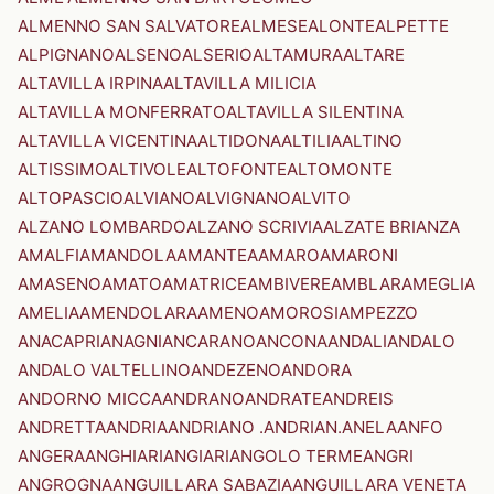
ALMENNO SAN SALVATORE
ALMESE
ALONTE
ALPETTE
ALPIGNANO
ALSENO
ALSERIO
ALTAMURA
ALTARE
ALTAVILLA IRPINA
ALTAVILLA MILICIA
ALTAVILLA MONFERRATO
ALTAVILLA SILENTINA
ALTAVILLA VICENTINA
ALTIDONA
ALTILIA
ALTINO
ALTISSIMO
ALTIVOLE
ALTOFONTE
ALTOMONTE
ALTOPASCIO
ALVIANO
ALVIGNANO
ALVITO
ALZANO LOMBARDO
ALZANO SCRIVIA
ALZATE BRIANZA
AMALFI
AMANDOLA
AMANTEA
AMARO
AMARONI
AMASENO
AMATO
AMATRICE
AMBIVERE
AMBLAR
AMEGLIA
AMELIA
AMENDOLARA
AMENO
AMOROSI
AMPEZZO
ANACAPRI
ANAGNI
ANCARANO
ANCONA
ANDALI
ANDALO
ANDALO VALTELLINO
ANDEZENO
ANDORA
ANDORNO MICCA
ANDRANO
ANDRATE
ANDREIS
ANDRETTA
ANDRIA
ANDRIANO .ANDRIAN.
ANELA
ANFO
ANGERA
ANGHIARI
ANGIARI
ANGOLO TERME
ANGRI
ANGROGNA
ANGUILLARA SABAZIA
ANGUILLARA VENETA