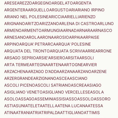
ARESE
AREZZO
ARGEGNO
ARGELATO
ARGENTA
ARGENTERA
ARGUELLO
ARGUSTO
ARI
ARIANO IRPINO
ARIANO NEL POLESINE
ARICCIA
ARIELLI
ARIENZO
ARIGNANO
ARITZO
ARIZZANO
ARLENA DI CASTRO
ARLUNO
ARMENO
ARMENTO
ARMUNGIA
ARNAD
ARNARA
ARNASCO
ARNESANO
AROLA
ARONA
AROSIO
ARPAIA
ARPAISE
ARPINO
ARQUA' PETRARCA
ARQUA' POLESINE
ARQUATA DEL TRONTO
ARQUATA SCRIVIA
ARRE
ARRONE
ARSAGO SEPRIO
ARSIE'
ARSIERO
ARSITA
ARSOLI
ARTA TERME
ARTEGNA
ARTENA
ARTOGNE
ARVIER
ARZACHENA
ARZAGO D'ADDA
ARZANA
ARZANO
ARZENE
ARZERGRANDE
ARZIGNANO
ASCEA
ASCIANO
ASCOLI PICENO
ASCOLI SATRIANO
ASCREA
ASIAGO
ASIGLIANO VENETO
ASIGLIANO VERCELLESE
ASOLA
ASOLO
ASSAGO
ASSEMINI
ASSISI
ASSO
ASSOLO
ASSORO
ASTI
ASUNI
ATELETA
ATELLA
ATENA LUCANA
ATESSA
ATINA
ATRANI
ATRI
ATRIPALDA
ATTIGLIANO
ATTIMIS