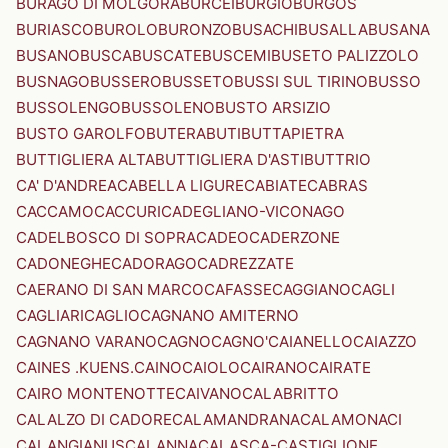
BURAGO DI MOLGORA
BURCEI
BURGIO
BURGOS
BURIASCO
BUROLO
BURONZO
BUSACHI
BUSALLA
BUSANA
BUSANO
BUSCA
BUSCATE
BUSCEMI
BUSETO PALIZZOLO
BUSNAGO
BUSSERO
BUSSETO
BUSSI SUL TIRINO
BUSSO
BUSSOLENGO
BUSSOLENO
BUSTO ARSIZIO
BUSTO GAROLFO
BUTERA
BUTI
BUTTAPIETRA
BUTTIGLIERA ALTA
BUTTIGLIERA D'ASTI
BUTTRIO
CA' D'ANDREA
CABELLA LIGURE
CABIATE
CABRAS
CACCAMO
CACCURI
CADEGLIANO-VICONAGO
CADELBOSCO DI SOPRA
CADEO
CADERZONE
CADONEGHE
CADORAGO
CADREZZATE
CAERANO DI SAN MARCO
CAFASSE
CAGGIANO
CAGLI
CAGLIARI
CAGLIO
CAGNANO AMITERNO
CAGNANO VARANO
CAGNO
CAGNO'
CAIANELLO
CAIAZZO
CAINES .KUENS.
CAINO
CAIOLO
CAIRANO
CAIRATE
CAIRO MONTENOTTE
CAIVANO
CALABRITTO
CALALZO DI CADORE
CALAMANDRANA
CALAMONACI
CALANGIANUS
CALANNA
CALASCA-CASTIGLIONE