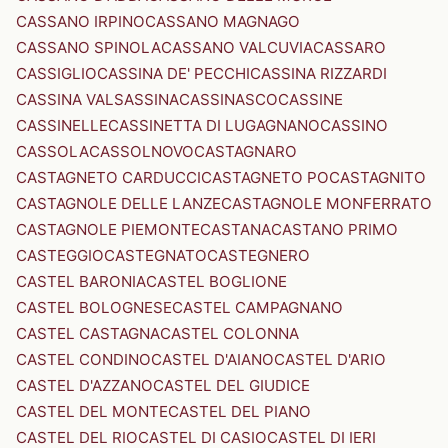
CASSANO IRPINO
CASSANO MAGNAGO
CASSANO SPINOLA
CASSANO VALCUVIA
CASSARO
CASSIGLIO
CASSINA DE' PECCHI
CASSINA RIZZARDI
CASSINA VALSASSINA
CASSINASCO
CASSINE
CASSINELLE
CASSINETTA DI LUGAGNANO
CASSINO
CASSOLA
CASSOLNOVO
CASTAGNARO
CASTAGNETO CARDUCCI
CASTAGNETO PO
CASTAGNITO
CASTAGNOLE DELLE LANZE
CASTAGNOLE MONFERRATO
CASTAGNOLE PIEMONTE
CASTANA
CASTANO PRIMO
CASTEGGIO
CASTEGNATO
CASTEGNERO
CASTEL BARONIA
CASTEL BOGLIONE
CASTEL BOLOGNESE
CASTEL CAMPAGNANO
CASTEL CASTAGNA
CASTEL COLONNA
CASTEL CONDINO
CASTEL D'AIANO
CASTEL D'ARIO
CASTEL D'AZZANO
CASTEL DEL GIUDICE
CASTEL DEL MONTE
CASTEL DEL PIANO
CASTEL DEL RIO
CASTEL DI CASIO
CASTEL DI IERI