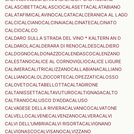
CALASCIBETTA
CALASCIO
CALASETTA
CALATABIANO
CALATAFIMI
CALAVINO
CALCATA
CALCERANICA AL LAGO
CALCI
CALCIANO
CALCINAIA
CALCINATE
CALCINATO
CALCIO
CALCO
CALDARO SULLA STRADA DEL VINO * KALTERN AN D
CALDAROLA
CALDERARA DI RENO
CALDES
CALDIERO
CALDOGNO
CALDONAZZO
CALENDASCO
CALENZANO
CALESTANO
CALICE AL CORNOVIGLIO
CALICE LIGURE
CALIMERA
CALITRI
CALIZZANO
CALLABIANA
CALLIANO
CALLIANO
CALOLZIOCORTE
CALOPEZZATI
CALOSSO
CALOVETO
CALTABELLOTTA
CALTAGIRONE
CALTANISSETTA
CALTAVUTURO
CALTIGNAGA
CALTO
CALTRANO
CALUSCO D'ADDA
CALUSO
CALVAGESE DELLA RIVIERA
CALVANICO
CALVATONE
CALVELLO
CALVENE
CALVENZANO
CALVERA
CALVI
CALVI DELL'UMBRIA
CALVI RISORTA
CALVIGNANO
CALVIGNASCO
CALVISANO
CALVIZZANO