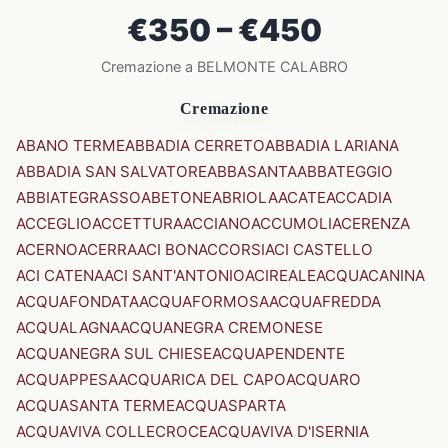
€350 – €450
Cremazione a BELMONTE CALABRO
Cremazione
ABANO TERME
ABBADIA CERRETO
ABBADIA LARIANA
ABBADIA SAN SALVATORE
ABBASANTA
ABBATEGGIO
ABBIATEGRASSO
ABETONE
ABRIOLA
ACATE
ACCADIA
ACCEGLIO
ACCETTURA
ACCIANO
ACCUMOLI
ACERENZA
ACERNO
ACERRA
ACI BONACCORSI
ACI CASTELLO
ACI CATENA
ACI SANT'ANTONIO
ACIREALE
ACQUACANINA
ACQUAFONDATA
ACQUAFORMOSA
ACQUAFREDDA
ACQUALAGNA
ACQUANEGRA CREMONESE
ACQUANEGRA SUL CHIESE
ACQUAPENDENTE
ACQUAPPESA
ACQUARICA DEL CAPO
ACQUARO
ACQUASANTA TERME
ACQUASPARTA
ACQUAVIVA COLLECROCE
ACQUAVIVA D'ISERNIA