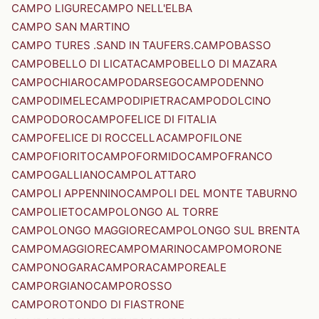
CAMPO LIGURE
CAMPO NELL'ELBA
CAMPO SAN MARTINO
CAMPO TURES .SAND IN TAUFERS.
CAMPOBASSO
CAMPOBELLO DI LICATA
CAMPOBELLO DI MAZARA
CAMPOCHIARO
CAMPODARSEGO
CAMPODENNO
CAMPODIMELE
CAMPODIPIETRA
CAMPODOLCINO
CAMPODORO
CAMPOFELICE DI FITALIA
CAMPOFELICE DI ROCCELLA
CAMPOFILONE
CAMPOFIORITO
CAMPOFORMIDO
CAMPOFRANCO
CAMPOGALLIANO
CAMPOLATTARO
CAMPOLI APPENNINO
CAMPOLI DEL MONTE TABURNO
CAMPOLIETO
CAMPOLONGO AL TORRE
CAMPOLONGO MAGGIORE
CAMPOLONGO SUL BRENTA
CAMPOMAGGIORE
CAMPOMARINO
CAMPOMORONE
CAMPONOGARA
CAMPORA
CAMPOREALE
CAMPORGIANO
CAMPOROSSO
CAMPOROTONDO DI FIASTRONE