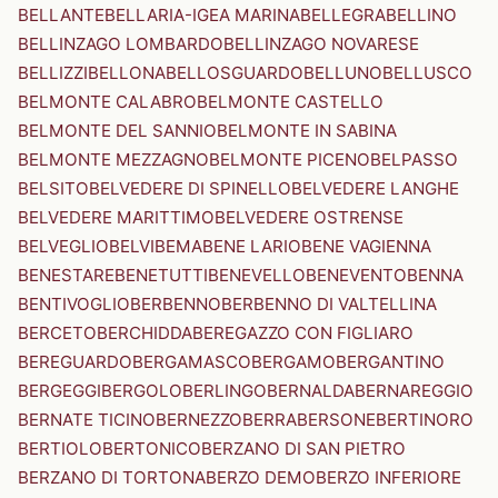
BELLANTE
BELLARIA-IGEA MARINA
BELLEGRA
BELLINO
BELLINZAGO LOMBARDO
BELLINZAGO NOVARESE
BELLIZZI
BELLONA
BELLOSGUARDO
BELLUNO
BELLUSCO
BELMONTE CALABRO
BELMONTE CASTELLO
BELMONTE DEL SANNIO
BELMONTE IN SABINA
BELMONTE MEZZAGNO
BELMONTE PICENO
BELPASSO
BELSITO
BELVEDERE DI SPINELLO
BELVEDERE LANGHE
BELVEDERE MARITTIMO
BELVEDERE OSTRENSE
BELVEGLIO
BELVI
BEMA
BENE LARIO
BENE VAGIENNA
BENESTARE
BENETUTTI
BENEVELLO
BENEVENTO
BENNA
BENTIVOGLIO
BERBENNO
BERBENNO DI VALTELLINA
BERCETO
BERCHIDDA
BEREGAZZO CON FIGLIARO
BEREGUARDO
BERGAMASCO
BERGAMO
BERGANTINO
BERGEGGI
BERGOLO
BERLINGO
BERNALDA
BERNAREGGIO
BERNATE TICINO
BERNEZZO
BERRA
BERSONE
BERTINORO
BERTIOLO
BERTONICO
BERZANO DI SAN PIETRO
BERZANO DI TORTONA
BERZO DEMO
BERZO INFERIORE