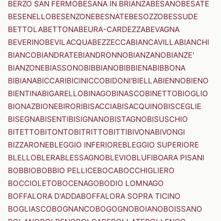
BERZO SAN FERMO
BESANA IN BRIANZA
BESANO
BESATE
BESENELLO
BESENZONE
BESNATE
BESOZZO
BESSUDE
BETTOLA
BETTONA
BEURA-CARDEZZA
BEVAGNA
BEVERINO
BEVILACQUA
BEZZECCA
BIANCAVILLA
BIANCHI
BIANCO
BIANDRATE
BIANDRONNO
BIANZANO
BIANZE'
BIANZONE
BIASSONO
BIBBIANO
BIBBIENA
BIBBONA
BIBIANA
BICCARI
BICINICCO
BIDONI'
BIELLA
BIENNO
BIENO
BIENTINA
BIGARELLO
BINAGO
BINASCO
BINETTO
BIOGLIO
BIONAZ
BIONE
BIRORI
BISACCIA
BISACQUINO
BISCEGLIE
BISEGNA
BISENTI
BISIGNANO
BISTAGNO
BISUSCHIO
BITETTO
BITONTO
BITRITTO
BITTI
BIVONA
BIVONGI
BIZZARONE
BLEGGIO INFERIORE
BLEGGIO SUPERIORE
BLELLO
BLERA
BLESSAGNO
BLEVIO
BLUFI
BOARA PISANI
BOBBIO
BOBBIO PELLICE
BOCA
BOCCHIGLIERO
BOCCIOLETO
BOCENAGO
BODIO LOMNAGO
BOFFALORA D'ADDA
BOFFALORA SOPRA TICINO
BOGLIASCO
BOGNANCO
BOGOGNO
BOIANO
BOISSANO