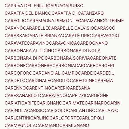
CAPRIVA DEL FRIULI
CAPUA
CAPURSO
CARAFFA DEL BIANCO
CARAFFA DI CATANZARO
CARAGLIO
CARAMAGNA PIEMONTE
CARAMANICO TERME
CARANO
CARAPELLE
CARAPELLE CALVISIO
CARASCO
CARASSAI
CARATE BRIANZA
CARATE URIO
CARAVAGGIO
CARAVATE
CARAVINO
CARAVONICA
CARBOGNANO
CARBONARA AL TICINO
CARBONARA DI NOLA
CARBONARA DI PO
CARBONARA SCRIVIA
CARBONATE
CARBONE
CARBONERA
CARBONIA
CARCARE
CARCERI
CARCOFORO
CARDANO AL CAMPO
CARDE'
CARDEDU
CARDETO
CARDINALE
CARDITO
CAREGGINE
CAREMA
CARENNO
CARENTINO
CARERI
CARESANA
CARESANABLOT
CAREZZANO
CARFIZZI
CARGEGHE
CARIATI
CARIFE
CARIGNANO
CARIMATE
CARINARO
CARINI
CARINOLA
CARISIO
CARISOLO
CARLANTINO
CARLAZZO
CARLENTINI
CARLINO
CARLOFORTE
CARLOPOLI
CARMAGNOLA
CARMIANO
CARMIGNANO