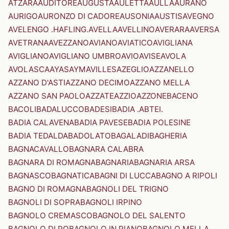
ATZARA
AUDITORE
AUGUSTA
AULETTA
AULLA
AURANO
AURIGO
AURONZO DI CADORE
AUSONIA
AUSTIS
AVEGNO
AVELENGO .HAFLING.
AVELLA
AVELLINO
AVERARA
AVERSA
AVETRANA
AVEZZANO
AVIANO
AVIATICO
AVIGLIANA
AVIGLIANO
AVIGLIANO UMBRO
AVIO
AVISE
AVOLA
AVOLASCA
AYAS
AYMAVILLES
AZEGLIO
AZZANELLO
AZZANO D'ASTI
AZZANO DECIMO
AZZANO MELLA
AZZANO SAN PAOLO
AZZATE
AZZIO
AZZONE
BACENO
BACOLI
BADALUCCO
BADESI
BADIA .ABTEI.
BADIA CALAVENA
BADIA PAVESE
BADIA POLESINE
BADIA TEDALDA
BADOLATO
BAGALADI
BAGHERIA
BAGNACAVALLO
BAGNARA CALABRA
BAGNARA DI ROMAGNA
BAGNARIA
BAGNARIA ARSA
BAGNASCO
BAGNATICA
BAGNI DI LUCCA
BAGNO A RIPOLI
BAGNO DI ROMAGNA
BAGNOLI DEL TRIGNO
BAGNOLI DI SOPRA
BAGNOLI IRPINO
BAGNOLO CREMASCO
BAGNOLO DEL SALENTO
BAGNOLO DI PO
BAGNOLO IN PIANO
BAGNOLO MELLA