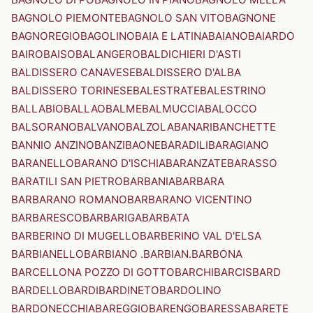
BAGNOLO PIEMONTE
BAGNOLO SAN VITO
BAGNONE
BAGNOREGIO
BAGOLINO
BAIA E LATINA
BAIANO
BAIARDO
BAIRO
BAISO
BALANGERO
BALDICHIERI D'ASTI
BALDISSERO CANAVESE
BALDISSERO D'ALBA
BALDISSERO TORINESE
BALESTRATE
BALESTRINO
BALLABIO
BALLAO
BALME
BALMUCCIA
BALOCCO
BALSORANO
BALVANO
BALZOLA
BANARI
BANCHETTE
BANNIO ANZINO
BANZI
BAONE
BARADILI
BARAGIANO
BARANELLO
BARANO D'ISCHIA
BARANZATE
BARASSO
BARATILI SAN PIETRO
BARBANIA
BARBARA
BARBARANO ROMANO
BARBARANO VICENTINO
BARBARESCO
BARBARIGA
BARBATA
BARBERINO DI MUGELLO
BARBERINO VAL D'ELSA
BARBIANELLO
BARBIANO .BARBIAN.
BARBONA
BARCELLONA POZZO DI GOTTO
BARCHI
BARCIS
BARD
BARDELLO
BARDI
BARDINETO
BARDOLINO
BARDONECCHIA
BAREGGIO
BARENGO
BARESSA
BARETE