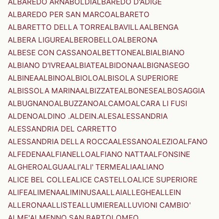
ALBAREDO ARNABOLDI
ALBAREDO D'ADIGE
ALBAREDO PER SAN MARCO
ALBARETO
ALBARETTO DELLA TORRE
ALBAVILLA
ALBENGA
ALBERA LIGURE
ALBEROBELLO
ALBERONA
ALBESE CON CASSANO
ALBETTONE
ALBI
ALBIANO
ALBIANO D'IVREA
ALBIATE
ALBIDONA
ALBIGNASEGO
ALBINEA
ALBINO
ALBIOLO
ALBISOLA SUPERIORE
ALBISSOLA MARINA
ALBIZZATE
ALBONESE
ALBOSAGGIA
ALBUGNANO
ALBUZZANO
ALCAMO
ALCARA LI FUSI
ALDENO
ALDINO .ALDEIN.
ALES
ALESSANDRIA
ALESSANDRIA DEL CARRETTO
ALESSANDRIA DELLA ROCCA
ALESSANO
ALEZIO
ALFANO
ALFEDENA
ALFIANELLO
ALFIANO NATTA
ALFONSINE
ALGHERO
ALGUA
ALI'
ALI' TERME
ALIA
ALIANO
ALICE BEL COLLE
ALICE CASTELLO
ALICE SUPERIORE
ALIFE
ALIMENA
ALIMINUSA
ALLAI
ALLEGHE
ALLEIN
ALLERONA
ALLISTE
ALLUMIERE
ALLUVIONI CAMBIO'
ALME'
ALMENNO SAN BARTOLOMEO