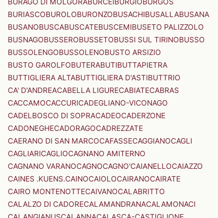
BURAGO DI MOLGORA
BURCEI
BURGIO
BURGOS
BURIASCO
BUROLO
BURONZO
BUSACHI
BUSALLA
BUSANA
BUSANO
BUSCA
BUSCATE
BUSCEMI
BUSETO PALIZZOLO
BUSNAGO
BUSSERO
BUSSETO
BUSSI SUL TIRINO
BUSSO
BUSSOLENGO
BUSSOLENO
BUSTO ARSIZIO
BUSTO GAROLFO
BUTERA
BUTI
BUTTAPIETRA
BUTTIGLIERA ALTA
BUTTIGLIERA D'ASTI
BUTTRIO
CA' D'ANDREA
CABELLA LIGURE
CABIATE
CABRAS
CACCAMO
CACCURI
CADEGLIANO-VICONAGO
CADELBOSCO DI SOPRA
CADEO
CADERZONE
CADONEGHE
CADORAGO
CADREZZATE
CAERANO DI SAN MARCO
CAFASSE
CAGGIANO
CAGLI
CAGLIARI
CAGLIO
CAGNANO AMITERNO
CAGNANO VARANO
CAGNO
CAGNO'
CAIANELLO
CAIAZZO
CAINES .KUENS.
CAINO
CAIOLO
CAIRANO
CAIRATE
CAIRO MONTENOTTE
CAIVANO
CALABRITTO
CALALZO DI CADORE
CALAMANDRANA
CALAMONACI
CALANGIANUS
CALANNA
CALASCA-CASTIGLIONE