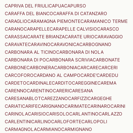
CAPRIVA DEL FRIULI
CAPUA
CAPURSO
CARAFFA DEL BIANCO
CARAFFA DI CATANZARO
CARAGLIO
CARAMAGNA PIEMONTE
CARAMANICO TERME
CARANO
CARAPELLE
CARAPELLE CALVISIO
CARASCO
CARASSAI
CARATE BRIANZA
CARATE URIO
CARAVAGGIO
CARAVATE
CARAVINO
CARAVONICA
CARBOGNANO
CARBONARA AL TICINO
CARBONARA DI NOLA
CARBONARA DI PO
CARBONARA SCRIVIA
CARBONATE
CARBONE
CARBONERA
CARBONIA
CARCARE
CARCERI
CARCOFORO
CARDANO AL CAMPO
CARDE'
CARDEDU
CARDETO
CARDINALE
CARDITO
CAREGGINE
CAREMA
CARENNO
CARENTINO
CARERI
CARESANA
CARESANABLOT
CAREZZANO
CARFIZZI
CARGEGHE
CARIATI
CARIFE
CARIGNANO
CARIMATE
CARINARO
CARINI
CARINOLA
CARISIO
CARISOLO
CARLANTINO
CARLAZZO
CARLENTINI
CARLINO
CARLOFORTE
CARLOPOLI
CARMAGNOLA
CARMIANO
CARMIGNANO