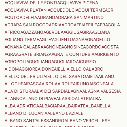
ACQUAVIVA DELLE FONTI
ACQUAVIVA PICENA
ACQUAVIVA PLATANI
ACQUEDOLCI
ACQUI TERME
ACRI
ACUTO
ADELFIA
ADRANO
ADRARA SAN MARTINO
ADRARA SAN ROCCO
ADRIA
ADRO
AFFI
AFFILE
AFRAGOLA
AFRICO
AGAZZANO
AGEROLA
AGGIUS
AGIRA
AGLIANA
AGLIANO TERME
AGLIE'
AGLIENTU
AGNA
AGNADELLO
AGNANA CALABRA
AGNONE
AGNOSINE
AGORDO
AGOSTA
AGRA
AGRATE BRIANZA
AGRATE CONTURBIA
AGRIGENTO
AGROPOLI
AGUGLIANO
AGUGLIARO
AICURZIO
AIDOMAGGIORE
AIDONE
AIELLI
AIELLO CALABRO
AIELLO DEL FRIULI
AIELLO DEL SABATO
AIETA
AILANO
AILOCHE
AIRASCA
AIROLA
AIROLE
AIRUNO
AISONE
ALA
ALA DI STURA
ALA' DEI SARDI
ALAGNA
ALAGNA VALSESIA
ALANNO
ALANO DI PIAVE
ALASSIO
ALATRI
ALBA
ALBA ADRIATICA
ALBAGIARA
ALBAIRATE
ALBANELLA
ALBANO DI LUCANIA
ALBANO LAZIALE
ALBANO SANT'ALESSANDRO
ALBANO VERCELLESE