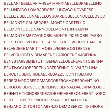
BELLANTE
BELLARIA-IGEA MARINA
BELLEGRA
BELLINO
BELLINZAGO LOMBARDO
BELLINZAGO NOVARESE
BELLIZZI
BELLONA
BELLOSGUARDO
BELLUNO
BELLUSCO
BELMONTE CALABRO
BELMONTE CASTELLO
BELMONTE DEL SANNIO
BELMONTE IN SABINA
BELMONTE MEZZAGNO
BELMONTE PICENO
BELPASSO
BELSITO
BELVEDERE DI SPINELLO
BELVEDERE LANGHE
BELVEDERE MARITTIMO
BELVEDERE OSTRENSE
BELVEGLIO
BELVI
BEMA
BENE LARIO
BENE VAGIENNA
BENESTARE
BENETUTTI
BENEVELLO
BENEVENTO
BENNA
BENTIVOGLIO
BERBENNO
BERBENNO DI VALTELLINA
BERCETO
BERCHIDDA
BEREGAZZO CON FIGLIARO
BEREGUARDO
BERGAMASCO
BERGAMO
BERGANTINO
BERGEGGI
BERGOLO
BERLINGO
BERNALDA
BERNAREGGIO
BERNATE TICINO
BERNEZZO
BERRA
BERSONE
BERTINORO
BERTIOLO
BERTONICO
BERZANO DI SAN PIETRO
BERZANO DI TORTONA
BERZO DEMO
BERZO INFERIORE