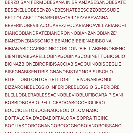
BERZO SAN FERMO
BESANA IN BRIANZA
BESANO
BESATE
BESENELLO
BESENZONE
BESNATE
BESOZZO
BESSUDE
BETTOLA
BETTONA
BEURA-CARDEZZA
BEVAGNA
BEVERINO
BEVILACQUA
BEZZECCA
BIANCAVILLA
BIANCHI
BIANCO
BIANDRATE
BIANDRONNO
BIANZANO
BIANZE'
BIANZONE
BIASSONO
BIBBIANO
BIBBIENA
BIBBONA
BIBIANA
BICCARI
BICINICCO
BIDONI'
BIELLA
BIENNO
BIENO
BIENTINA
BIGARELLO
BINAGO
BINASCO
BINETTO
BIOGLIO
BIONAZ
BIONE
BIRORI
BISACCIA
BISACQUINO
BISCEGLIE
BISEGNA
BISENTI
BISIGNANO
BISTAGNO
BISUSCHIO
BITETTO
BITONTO
BITRITTO
BITTI
BIVONA
BIVONGI
BIZZARONE
BLEGGIO INFERIORE
BLEGGIO SUPERIORE
BLELLO
BLERA
BLESSAGNO
BLEVIO
BLUFI
BOARA PISANI
BOBBIO
BOBBIO PELLICE
BOCA
BOCCHIGLIERO
BOCCIOLETO
BOCENAGO
BODIO LOMNAGO
BOFFALORA D'ADDA
BOFFALORA SOPRA TICINO
BOGLIASCO
BOGNANCO
BOGOGNO
BOIANO
BOISSANO