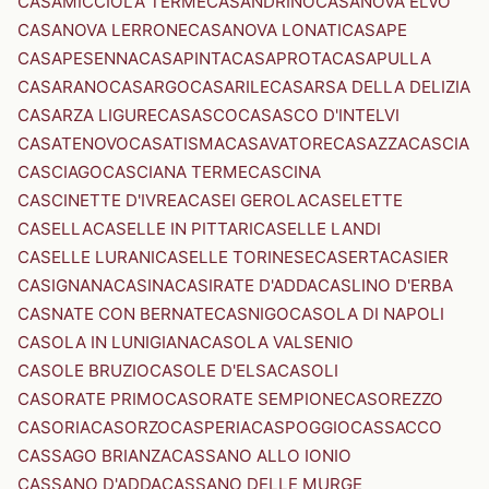
CASAMICCIOLA TERME
CASANDRINO
CASANOVA ELVO
CASANOVA LERRONE
CASANOVA LONATI
CASAPE
CASAPESENNA
CASAPINTA
CASAPROTA
CASAPULLA
CASARANO
CASARGO
CASARILE
CASARSA DELLA DELIZIA
CASARZA LIGURE
CASASCO
CASASCO D'INTELVI
CASATENOVO
CASATISMA
CASAVATORE
CASAZZA
CASCIA
CASCIAGO
CASCIANA TERME
CASCINA
CASCINETTE D'IVREA
CASEI GEROLA
CASELETTE
CASELLA
CASELLE IN PITTARI
CASELLE LANDI
CASELLE LURANI
CASELLE TORINESE
CASERTA
CASIER
CASIGNANA
CASINA
CASIRATE D'ADDA
CASLINO D'ERBA
CASNATE CON BERNATE
CASNIGO
CASOLA DI NAPOLI
CASOLA IN LUNIGIANA
CASOLA VALSENIO
CASOLE BRUZIO
CASOLE D'ELSA
CASOLI
CASORATE PRIMO
CASORATE SEMPIONE
CASOREZZO
CASORIA
CASORZO
CASPERIA
CASPOGGIO
CASSACCO
CASSAGO BRIANZA
CASSANO ALLO IONIO
CASSANO D'ADDA
CASSANO DELLE MURGE