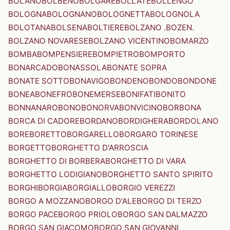
BOLANO
BOLBENO
BOLGARE
BOLLATE
BOLLENGO
BOLOGNA
BOLOGNANO
BOLOGNETTA
BOLOGNOLA
BOLOTANA
BOLSENA
BOLTIERE
BOLZANO .BOZEN.
BOLZANO NOVARESE
BOLZANO VICENTINO
BOMARZO
BOMBA
BOMPENSIERE
BOMPIETRO
BOMPORTO
BONARCADO
BONASSOLA
BONATE SOPRA
BONATE SOTTO
BONAVIGO
BONDENO
BONDO
BONDONE
BONEA
BONEFRO
BONEMERSE
BONIFATI
BONITO
BONNANARO
BONO
BONORVA
BONVICINO
BORBONA
BORCA DI CADORE
BORDANO
BORDIGHERA
BORDOLANO
BORE
BORETTO
BORGARELLO
BORGARO TORINESE
BORGETTO
BORGHETTO D'ARROSCIA
BORGHETTO DI BORBERA
BORGHETTO DI VARA
BORGHETTO LODIGIANO
BORGHETTO SANTO SPIRITO
BORGHI
BORGIA
BORGIALLO
BORGIO VEREZZI
BORGO A MOZZANO
BORGO D'ALE
BORGO DI TERZO
BORGO PACE
BORGO PRIOLO
BORGO SAN DALMAZZO
BORGO SAN GIACOMO
BORGO SAN GIOVANNI