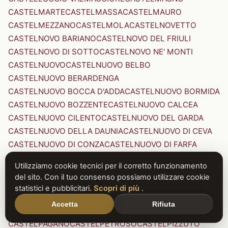
CASTELMARTE
CASTELMASSA
CASTELMAURO
CASTELMEZZANO
CASTELMOLA
CASTELNOVETTO
CASTELNOVO BARIANO
CASTELNOVO DEL FRIULI
CASTELNOVO DI SOTTO
CASTELNOVO NE' MONTI
CASTELNUOVO
CASTELNUOVO BELBO
CASTELNUOVO BERARDENGA
CASTELNUOVO BOCCA D'ADDA
CASTELNUOVO BORMIDA
CASTELNUOVO BOZZENTE
CASTELNUOVO CALCEA
CASTELNUOVO CILENTO
CASTELNUOVO DEL GARDA
CASTELNUOVO DELLA DAUNIA
CASTELNUOVO DI CEVA
CASTELNUOVO DI CONZA
CASTELNUOVO DI FARFA
CASTELNUOVO DI GARFAGNANA
Utilizziamo cookie tecnici per il corretto funzionamento
CASTELNUOVO DI PORTO
CASTELNUOVO DON BOSCO
del sito. Con il tuo consenso possiamo utilizzare cookie
CASTELNUOVO MAGRA
CASTELNUOVO NIGRA
statistici e pubblicitari.
Scopri di più
.
CASTELNUOVO PARANO
CASTELNUOVO RANGONE
Accetta
Rifiuta
CASTELNUOVO SCRIVIA
CASTELNUOVO VAL DI CECINA
CASTELPAGANO
CASTELPETROSO
CASTELPIZZUTO