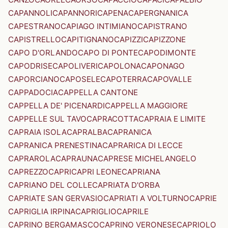
CAPANNOLI
CAPANNORI
CAPENA
CAPERGNANICA
CAPESTRANO
CAPIAGO INTIMIANO
CAPISTRANO
CAPISTRELLO
CAPITIGNANO
CAPIZZI
CAPIZZONE
CAPO D'ORLANDO
CAPO DI PONTE
CAPODIMONTE
CAPODRISE
CAPOLIVERI
CAPOLONA
CAPONAGO
CAPORCIANO
CAPOSELE
CAPOTERRA
CAPOVALLE
CAPPADOCIA
CAPPELLA CANTONE
CAPPELLA DE' PICENARDI
CAPPELLA MAGGIORE
CAPPELLE SUL TAVO
CAPRACOTTA
CAPRAIA E LIMITE
CAPRAIA ISOLA
CAPRALBA
CAPRANICA
CAPRANICA PRENESTINA
CAPRARICA DI LECCE
CAPRAROLA
CAPRAUNA
CAPRESE MICHELANGELO
CAPREZZO
CAPRI
CAPRI LEONE
CAPRIANA
CAPRIANO DEL COLLE
CAPRIATA D'ORBA
CAPRIATE SAN GERVASIO
CAPRIATI A VOLTURNO
CAPRIE
CAPRIGLIA IRPINA
CAPRIGLIO
CAPRILE
CAPRINO BERGAMASCO
CAPRINO VERONESE
CAPRIOLO