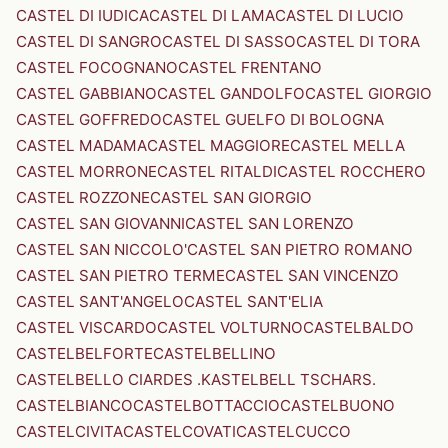
CASTEL DI IUDICA
CASTEL DI LAMA
CASTEL DI LUCIO
CASTEL DI SANGRO
CASTEL DI SASSO
CASTEL DI TORA
CASTEL FOCOGNANO
CASTEL FRENTANO
CASTEL GABBIANO
CASTEL GANDOLFO
CASTEL GIORGIO
CASTEL GOFFREDO
CASTEL GUELFO DI BOLOGNA
CASTEL MADAMA
CASTEL MAGGIORE
CASTEL MELLA
CASTEL MORRONE
CASTEL RITALDI
CASTEL ROCCHERO
CASTEL ROZZONE
CASTEL SAN GIORGIO
CASTEL SAN GIOVANNI
CASTEL SAN LORENZO
CASTEL SAN NICCOLO'
CASTEL SAN PIETRO ROMANO
CASTEL SAN PIETRO TERME
CASTEL SAN VINCENZO
CASTEL SANT'ANGELO
CASTEL SANT'ELIA
CASTEL VISCARDO
CASTEL VOLTURNO
CASTELBALDO
CASTELBELFORTE
CASTELBELLINO
CASTELBELLO CIARDES .KASTELBELL TSCHARS.
CASTELBIANCO
CASTELBOTTACCIO
CASTELBUONO
CASTELCIVITA
CASTELCOVATI
CASTELCUCCO