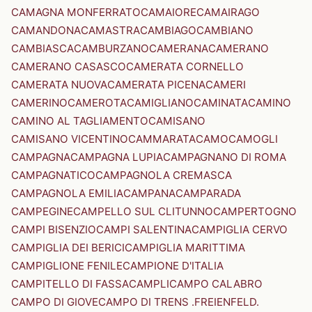
CAMAGNA MONFERRATO
CAMAIORE
CAMAIRAGO
CAMANDONA
CAMASTRA
CAMBIAGO
CAMBIANO
CAMBIASCA
CAMBURZANO
CAMERANA
CAMERANO
CAMERANO CASASCO
CAMERATA CORNELLO
CAMERATA NUOVA
CAMERATA PICENA
CAMERI
CAMERINO
CAMEROTA
CAMIGLIANO
CAMINATA
CAMINO
CAMINO AL TAGLIAMENTO
CAMISANO
CAMISANO VICENTINO
CAMMARATA
CAMO
CAMOGLI
CAMPAGNA
CAMPAGNA LUPIA
CAMPAGNANO DI ROMA
CAMPAGNATICO
CAMPAGNOLA CREMASCA
CAMPAGNOLA EMILIA
CAMPANA
CAMPARADA
CAMPEGINE
CAMPELLO SUL CLITUNNO
CAMPERTOGNO
CAMPI BISENZIO
CAMPI SALENTINA
CAMPIGLIA CERVO
CAMPIGLIA DEI BERICI
CAMPIGLIA MARITTIMA
CAMPIGLIONE FENILE
CAMPIONE D'ITALIA
CAMPITELLO DI FASSA
CAMPLI
CAMPO CALABRO
CAMPO DI GIOVE
CAMPO DI TRENS .FREIENFELD.