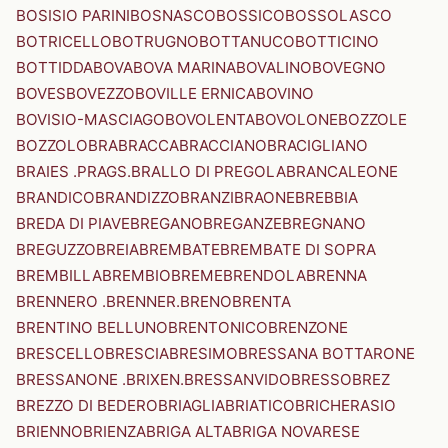
BOSISIO PARINI
BOSNASCO
BOSSICO
BOSSOLASCO
BOTRICELLO
BOTRUGNO
BOTTANUCO
BOTTICINO
BOTTIDDA
BOVA
BOVA MARINA
BOVALINO
BOVEGNO
BOVES
BOVEZZO
BOVILLE ERNICA
BOVINO
BOVISIO-MASCIAGO
BOVOLENTA
BOVOLONE
BOZZOLE
BOZZOLO
BRA
BRACCA
BRACCIANO
BRACIGLIANO
BRAIES .PRAGS.
BRALLO DI PREGOLA
BRANCALEONE
BRANDICO
BRANDIZZO
BRANZI
BRAONE
BREBBIA
BREDA DI PIAVE
BREGANO
BREGANZE
BREGNANO
BREGUZZO
BREIA
BREMBATE
BREMBATE DI SOPRA
BREMBILLA
BREMBIO
BREME
BRENDOLA
BRENNA
BRENNERO .BRENNER.
BRENO
BRENTA
BRENTINO BELLUNO
BRENTONICO
BRENZONE
BRESCELLO
BRESCIA
BRESIMO
BRESSANA BOTTARONE
BRESSANONE .BRIXEN.
BRESSANVIDO
BRESSO
BREZ
BREZZO DI BEDERO
BRIAGLIA
BRIATICO
BRICHERASIO
BRIENNO
BRIENZA
BRIGA ALTA
BRIGA NOVARESE