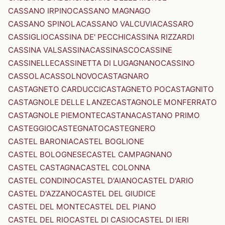
CASSANO IRPINO
CASSANO MAGNAGO
CASSANO SPINOLA
CASSANO VALCUVIA
CASSARO
CASSIGLIO
CASSINA DE' PECCHI
CASSINA RIZZARDI
CASSINA VALSASSINA
CASSINASCO
CASSINE
CASSINELLE
CASSINETTA DI LUGAGNANO
CASSINO
CASSOLA
CASSOLNOVO
CASTAGNARO
CASTAGNETO CARDUCCI
CASTAGNETO PO
CASTAGNITO
CASTAGNOLE DELLE LANZE
CASTAGNOLE MONFERRATO
CASTAGNOLE PIEMONTE
CASTANA
CASTANO PRIMO
CASTEGGIO
CASTEGNATO
CASTEGNERO
CASTEL BARONIA
CASTEL BOGLIONE
CASTEL BOLOGNESE
CASTEL CAMPAGNANO
CASTEL CASTAGNA
CASTEL COLONNA
CASTEL CONDINO
CASTEL D'AIANO
CASTEL D'ARIO
CASTEL D'AZZANO
CASTEL DEL GIUDICE
CASTEL DEL MONTE
CASTEL DEL PIANO
CASTEL DEL RIO
CASTEL DI CASIO
CASTEL DI IERI