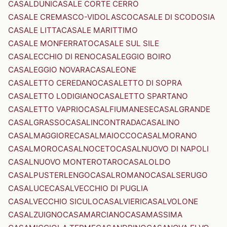
CASALDUNI
CASALE CORTE CERRO
CASALE CREMASCO-VIDOLASCO
CASALE DI SCODOSIA
CASALE LITTA
CASALE MARITTIMO
CASALE MONFERRATO
CASALE SUL SILE
CASALECCHIO DI RENO
CASALEGGIO BOIRO
CASALEGGIO NOVARA
CASALEONE
CASALETTO CEREDANO
CASALETTO DI SOPRA
CASALETTO LODIGIANO
CASALETTO SPARTANO
CASALETTO VAPRIO
CASALFIUMANESE
CASALGRANDE
CASALGRASSO
CASALINCONTRADA
CASALINO
CASALMAGGIORE
CASALMAIOCCO
CASALMORANO
CASALMORO
CASALNOCETO
CASALNUOVO DI NAPOLI
CASALNUOVO MONTEROTARO
CASALOLDO
CASALPUSTERLENGO
CASALROMANO
CASALSERUGO
CASALUCE
CASALVECCHIO DI PUGLIA
CASALVECCHIO SICULO
CASALVIERI
CASALVOLONE
CASALZUIGNO
CASAMARCIANO
CASAMASSIMA