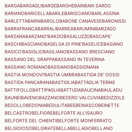
BARGA
BARGAGLI
BARGE
BARGHE
BARI
BARI SARDO
BARIANO
BARICELLA
BARILE
BARISCIANO
BARLASSINA
BARLETTA
BARNI
BAROLO
BARONE CANAVESE
BARONISSI
BARRAFRANCA
BARRALI
BARREA
BARUMINI
BARZAGO
BARZANA
BARZANO'
BARZIO
BASALUZZO
BASCAPE'
BASCHI
BASCIANO
BASELGA DI PINE'
BASELICE
BASIANO
BASICO'
BASIGLIO
BASILIANO
BASSANO BRESCIANO
BASSANO DEL GRAPPA
BASSANO IN TEVERINA
BASSANO ROMANO
BASSIANO
BASSIGNANA
BASTIA MONDOVI'
BASTIA UMBRA
BASTIDA DE' DOSSI
BASTIDA PANCARANA
BASTIGLIA
BATTAGLIA TERME
BATTIFOLLO
BATTIPAGLIA
BATTUDA
BAUCINA
BAULADU
BAUNEI
BAVENO
BAZZANO
BEDERO VALCUVIA
BEDIZZOLE
BEDOLLO
BEDONIA
BEDULITA
BEE
BEINASCO
BEINETTE
BELCASTRO
BELFIORE
BELFORTE ALL'ISAURO
BELFORTE DEL CHIENTI
BELFORTE MONFERRATO
BELGIOIOSO
BELGIRATE
BELLA
BELLAGIO
BELLANO