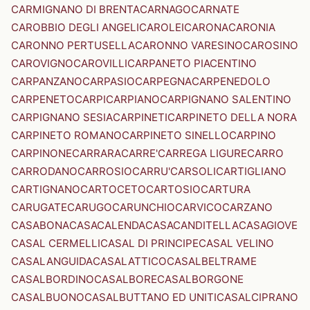
CARMIGNANO DI BRENTA
CARNAGO
CARNATE
CAROBBIO DEGLI ANGELI
CAROLEI
CARONA
CARONIA
CARONNO PERTUSELLA
CARONNO VARESINO
CAROSINO
CAROVIGNO
CAROVILLI
CARPANETO PIACENTINO
CARPANZANO
CARPASIO
CARPEGNA
CARPENEDOLO
CARPENETO
CARPI
CARPIANO
CARPIGNANO SALENTINO
CARPIGNANO SESIA
CARPINETI
CARPINETO DELLA NORA
CARPINETO ROMANO
CARPINETO SINELLO
CARPINO
CARPINONE
CARRARA
CARRE'
CARREGA LIGURE
CARRO
CARRODANO
CARROSIO
CARRU'
CARSOLI
CARTIGLIANO
CARTIGNANO
CARTOCETO
CARTOSIO
CARTURA
CARUGATE
CARUGO
CARUNCHIO
CARVICO
CARZANO
CASABONA
CASACALENDA
CASACANDITELLA
CASAGIOVE
CASAL CERMELLI
CASAL DI PRINCIPE
CASAL VELINO
CASALANGUIDA
CASALATTICO
CASALBELTRAME
CASALBORDINO
CASALBORE
CASALBORGONE
CASALBUONO
CASALBUTTANO ED UNITI
CASALCIPRANO