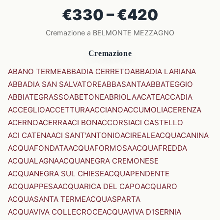
€330 – €420
Cremazione a BELMONTE MEZZAGNO
Cremazione
ABANO TERME
ABBADIA CERRETO
ABBADIA LARIANA
ABBADIA SAN SALVATORE
ABBASANTA
ABBATEGGIO
ABBIATEGRASSO
ABETONE
ABRIOLA
ACATE
ACCADIA
ACCEGLIO
ACCETTURA
ACCIANO
ACCUMOLI
ACERENZA
ACERNO
ACERRA
ACI BONACCORSI
ACI CASTELLO
ACI CATENA
ACI SANT'ANTONIO
ACIREALE
ACQUACANINA
ACQUAFONDATA
ACQUAFORMOSA
ACQUAFREDDA
ACQUALAGNA
ACQUANEGRA CREMONESE
ACQUANEGRA SUL CHIESE
ACQUAPENDENTE
ACQUAPPESA
ACQUARICA DEL CAPO
ACQUARO
ACQUASANTA TERME
ACQUASPARTA
ACQUAVIVA COLLECROCE
ACQUAVIVA D'ISERNIA