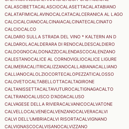
CALASCIBETTA
CALASCIO
CALASETTA
CALATABIANO
CALATAFIMI
CALAVINO
CALCATA
CALCERANICA AL LAGO
CALCI
CALCIANO
CALCINAIA
CALCINATE
CALCINATO
CALCIO
CALCO
CALDARO SULLA STRADA DEL VINO * KALTERN AN D
CALDAROLA
CALDERARA DI RENO
CALDES
CALDIERO
CALDOGNO
CALDONAZZO
CALENDASCO
CALENZANO
CALESTANO
CALICE AL CORNOVIGLIO
CALICE LIGURE
CALIMERA
CALITRI
CALIZZANO
CALLABIANA
CALLIANO
CALLIANO
CALOLZIOCORTE
CALOPEZZATI
CALOSSO
CALOVETO
CALTABELLOTTA
CALTAGIRONE
CALTANISSETTA
CALTAVUTURO
CALTIGNAGA
CALTO
CALTRANO
CALUSCO D'ADDA
CALUSO
CALVAGESE DELLA RIVIERA
CALVANICO
CALVATONE
CALVELLO
CALVENE
CALVENZANO
CALVERA
CALVI
CALVI DELL'UMBRIA
CALVI RISORTA
CALVIGNANO
CALVIGNASCO
CALVISANO
CALVIZZANO