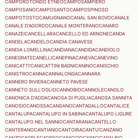
CAMPOROTONDO ETNEO
CAMPOSAMPIERO
CAMPOSANO
CAMPOSANTO
CAMPOSPINOSO
CAMPOTOSTO
CAMUGNANO
CANAL SAN BOVO
CANALE
CANALE D'AGORDO
CANALE MONTERANO
CANARO
CANAZEI
CANCELLARA
CANCELLO ED ARNONE
CANDA
CANDELA
CANDELO
CANDIA CANAVESE
CANDIA LOMELLINA
CANDIANA
CANDIDA
CANDIOLO
CANEGRATE
CANELLI
CANEPINA
CANEVA
CANEVINO
CANICATTI'
CANICATTINI BAGNI
CANINO
CANISCHIO
CANISTRO
CANNA
CANNALONGA
CANNARA
CANNERO RIVIERA
CANNETO PAVESE
CANNETO SULL'OGLIO
CANNOBIO
CANNOLE
CANOLO
CANONICA D'ADDA
CANOSA DI PUGLIA
CANOSA SANNITA
CANOSIO
CANOSSA
CANSANO
CANTAGALLO
CANTALICE
CANTALUPA
CANTALUPO IN SABINA
CANTALUPO LIGURE
CANTALUPO NEL SANNIO
CANTARANA
CANTELLO
CANTERANO
CANTIANO
CANTOIRA
CANTU'
CANZANO
CANZO
CAORLE
CAORSO
CAPACCIO
CAPACI
CAPALBIO