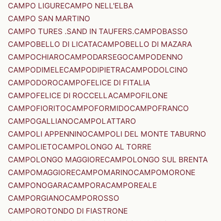
CAMPO LIGURE
CAMPO NELL'ELBA
CAMPO SAN MARTINO
CAMPO TURES .SAND IN TAUFERS.
CAMPOBASSO
CAMPOBELLO DI LICATA
CAMPOBELLO DI MAZARA
CAMPOCHIARO
CAMPODARSEGO
CAMPODENNO
CAMPODIMELE
CAMPODIPIETRA
CAMPODOLCINO
CAMPODORO
CAMPOFELICE DI FITALIA
CAMPOFELICE DI ROCCELLA
CAMPOFILONE
CAMPOFIORITO
CAMPOFORMIDO
CAMPOFRANCO
CAMPOGALLIANO
CAMPOLATTARO
CAMPOLI APPENNINO
CAMPOLI DEL MONTE TABURNO
CAMPOLIETO
CAMPOLONGO AL TORRE
CAMPOLONGO MAGGIORE
CAMPOLONGO SUL BRENTA
CAMPOMAGGIORE
CAMPOMARINO
CAMPOMORONE
CAMPONOGARA
CAMPORA
CAMPOREALE
CAMPORGIANO
CAMPOROSSO
CAMPOROTONDO DI FIASTRONE