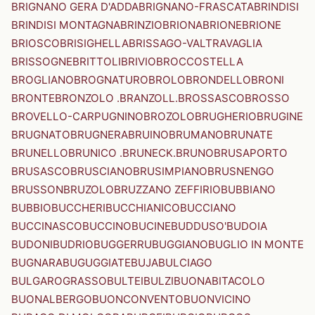
BRIGNANO GERA D'ADDA
BRIGNANO-FRASCATA
BRINDISI
BRINDISI MONTAGNA
BRINZIO
BRIONA
BRIONE
BRIONE
BRIOSCO
BRISIGHELLA
BRISSAGO-VALTRAVAGLIA
BRISSOGNE
BRITTOLI
BRIVIO
BROCCOSTELLA
BROGLIANO
BROGNATURO
BROLO
BRONDELLO
BRONI
BRONTE
BRONZOLO .BRANZOLL.
BROSSASCO
BROSSO
BROVELLO-CARPUGNINO
BROZOLO
BRUGHERIO
BRUGINE
BRUGNATO
BRUGNERA
BRUINO
BRUMANO
BRUNATE
BRUNELLO
BRUNICO .BRUNECK.
BRUNO
BRUSAPORTO
BRUSASCO
BRUSCIANO
BRUSIMPIANO
BRUSNENGO
BRUSSON
BRUZOLO
BRUZZANO ZEFFIRIO
BUBBIANO
BUBBIO
BUCCHERI
BUCCHIANICO
BUCCIANO
BUCCINASCO
BUCCINO
BUCINE
BUDDUSO'
BUDOIA
BUDONI
BUDRIO
BUGGERRU
BUGGIANO
BUGLIO IN MONTE
BUGNARA
BUGUGGIATE
BUJA
BULCIAGO
BULGAROGRASSO
BULTEI
BULZI
BUONABITACOLO
BUONALBERGO
BUONCONVENTO
BUONVICINO