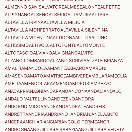
ALMENNO SAN SALVATORE
ALMESE
ALONTE
ALPETTE
ALPIGNANO
ALSENO
ALSERIO
ALTAMURA
ALTARE
ALTAVILLA IRPINA
ALTAVILLA MILICIA
ALTAVILLA MONFERRATO
ALTAVILLA SILENTINA
ALTAVILLA VICENTINA
ALTIDONA
ALTILIA
ALTINO
ALTISSIMO
ALTIVOLE
ALTOFONTE
ALTOMONTE
ALTOPASCIO
ALVIANO
ALVIGNANO
ALVITO
ALZANO LOMBARDO
ALZANO SCRIVIA
ALZATE BRIANZA
AMALFI
AMANDOLA
AMANTEA
AMARO
AMARONI
AMASENO
AMATO
AMATRICE
AMBIVERE
AMBLAR
AMEGLIA
AMELIA
AMENDOLARA
AMENO
AMOROSI
AMPEZZO
ANACAPRI
ANAGNI
ANCARANO
ANCONA
ANDALI
ANDALO
ANDALO VALTELLINO
ANDEZENO
ANDORA
ANDORNO MICCA
ANDRANO
ANDRATE
ANDREIS
ANDRETTA
ANDRIA
ANDRIANO .ANDRIAN.
ANELA
ANFO
ANGERA
ANGHIARI
ANGIARI
ANGOLO TERME
ANGRI
ANGROGNA
ANGUILLARA SABAZIA
ANGUILLARA VENETA