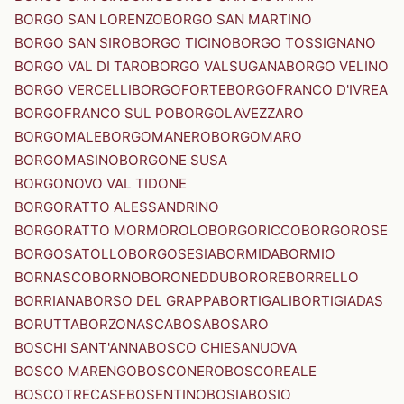
BORGO SAN LORENZO
BORGO SAN MARTINO
BORGO SAN SIRO
BORGO TICINO
BORGO TOSSIGNANO
BORGO VAL DI TARO
BORGO VALSUGANA
BORGO VELINO
BORGO VERCELLI
BORGOFORTE
BORGOFRANCO D'IVREA
BORGOFRANCO SUL PO
BORGOLAVEZZARO
BORGOMALE
BORGOMANERO
BORGOMARO
BORGOMASINO
BORGONE SUSA
BORGONOVO VAL TIDONE
BORGORATTO ALESSANDRINO
BORGORATTO MORMOROLO
BORGORICCO
BORGOROSE
BORGOSATOLLO
BORGOSESIA
BORMIDA
BORMIO
BORNASCO
BORNO
BORONEDDU
BORORE
BORRELLO
BORRIANA
BORSO DEL GRAPPA
BORTIGALI
BORTIGIADAS
BORUTTA
BORZONASCA
BOSA
BOSARO
BOSCHI SANT'ANNA
BOSCO CHIESANUOVA
BOSCO MARENGO
BOSCONERO
BOSCOREALE
BOSCOTRECASE
BOSENTINO
BOSIA
BOSIO