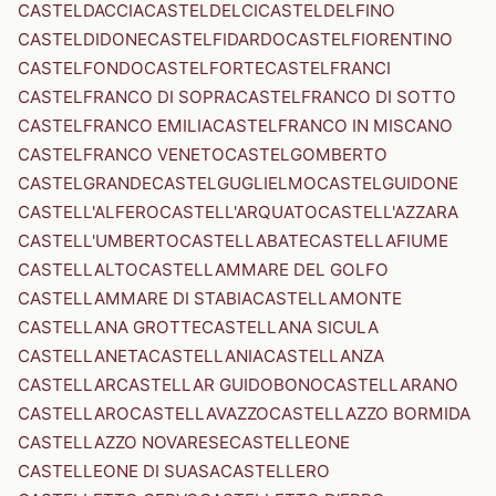
CASTELDACCIA
CASTELDELCI
CASTELDELFINO
CASTELDIDONE
CASTELFIDARDO
CASTELFIORENTINO
CASTELFONDO
CASTELFORTE
CASTELFRANCI
CASTELFRANCO DI SOPRA
CASTELFRANCO DI SOTTO
CASTELFRANCO EMILIA
CASTELFRANCO IN MISCANO
CASTELFRANCO VENETO
CASTELGOMBERTO
CASTELGRANDE
CASTELGUGLIELMO
CASTELGUIDONE
CASTELL'ALFERO
CASTELL'ARQUATO
CASTELL'AZZARA
CASTELL'UMBERTO
CASTELLABATE
CASTELLAFIUME
CASTELLALTO
CASTELLAMMARE DEL GOLFO
CASTELLAMMARE DI STABIA
CASTELLAMONTE
CASTELLANA GROTTE
CASTELLANA SICULA
CASTELLANETA
CASTELLANIA
CASTELLANZA
CASTELLAR
CASTELLAR GUIDOBONO
CASTELLARANO
CASTELLARO
CASTELLAVAZZO
CASTELLAZZO BORMIDA
CASTELLAZZO NOVARESE
CASTELLEONE
CASTELLEONE DI SUASA
CASTELLERO