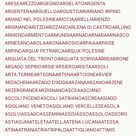
ARESE
AREZZO
ARGEGNO
ARGELATO
ARGENTA
ARGENTERA
ARGUELLO
ARGUSTO
ARI
ARIANO IRPINO
ARIANO NEL POLESINE
ARICCIA
ARIELLI
ARIENZO
ARIGNANO
ARITZO
ARIZZANO
ARLENA DI CASTRO
ARLUNO
ARMENO
ARMENTO
ARMUNGIA
ARNAD
ARNARA
ARNASCO
ARNESANO
AROLA
ARONA
AROSIO
ARPAIA
ARPAISE
ARPINO
ARQUA' PETRARCA
ARQUA' POLESINE
ARQUATA DEL TRONTO
ARQUATA SCRIVIA
ARRE
ARRONE
ARSAGO SEPRIO
ARSIE'
ARSIERO
ARSITA
ARSOLI
ARTA TERME
ARTEGNA
ARTENA
ARTOGNE
ARVIER
ARZACHENA
ARZAGO D'ADDA
ARZANA
ARZANO
ARZENE
ARZERGRANDE
ARZIGNANO
ASCEA
ASCIANO
ASCOLI PICENO
ASCOLI SATRIANO
ASCREA
ASIAGO
ASIGLIANO VENETO
ASIGLIANO VERCELLESE
ASOLA
ASOLO
ASSAGO
ASSEMINI
ASSISI
ASSO
ASSOLO
ASSORO
ASTI
ASUNI
ATELETA
ATELLA
ATENA LUCANA
ATESSA
ATINA
ATRANI
ATRI
ATRIPALDA
ATTIGLIANO
ATTIMIS