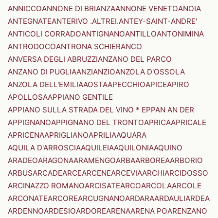
ANNICCO
ANNONE DI BRIANZA
ANNONE VENETO
ANOIA
ANTEGNATE
ANTERIVO .ALTREI.
ANTEY-SAINT-ANDRE'
ANTICOLI CORRADO
ANTIGNANO
ANTILLO
ANTONIMINA
ANTRODOCO
ANTRONA SCHIERANCO
ANVERSA DEGLI ABRUZZI
ANZANO DEL PARCO
ANZANO DI PUGLIA
ANZI
ANZIO
ANZOLA D'OSSOLA
ANZOLA DELL'EMILIA
AOSTA
APECCHIO
APICE
APIRO
APOLLOSA
APPIANO GENTILE
APPIANO SULLA STRADA DEL VINO * EPPAN AN DER
APPIGNANO
APPIGNANO DEL TRONTO
APRICA
APRICALE
APRICENA
APRIGLIANO
APRILIA
AQUARA
AQUILA D'ARROSCIA
AQUILEIA
AQUILONIA
AQUINO
ARADEO
ARAGONA
ARAMENGO
ARBA
ARBOREA
ARBORIO
ARBUS
ARCADE
ARCE
ARCENE
ARCEVIA
ARCHI
ARCIDOSSO
ARCINAZZO ROMANO
ARCISATE
ARCO
ARCOLA
ARCOLE
ARCONATE
ARCORE
ARCUGNANO
ARDARA
ARDAULI
ARDEA
ARDENNO
ARDESIO
ARDORE
ARENA
ARENA PO
ARENZANO