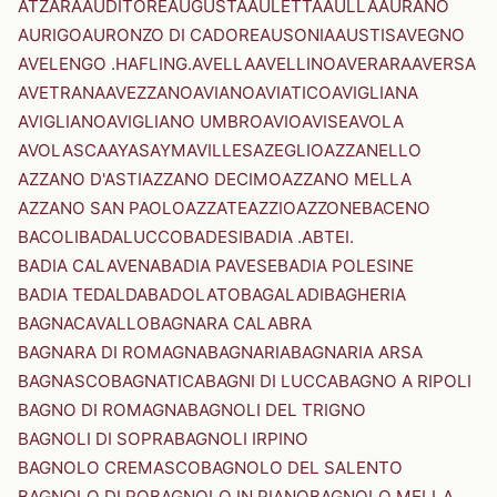
ATZARA
AUDITORE
AUGUSTA
AULETTA
AULLA
AURANO
AURIGO
AURONZO DI CADORE
AUSONIA
AUSTIS
AVEGNO
AVELENGO .HAFLING.
AVELLA
AVELLINO
AVERARA
AVERSA
AVETRANA
AVEZZANO
AVIANO
AVIATICO
AVIGLIANA
AVIGLIANO
AVIGLIANO UMBRO
AVIO
AVISE
AVOLA
AVOLASCA
AYAS
AYMAVILLES
AZEGLIO
AZZANELLO
AZZANO D'ASTI
AZZANO DECIMO
AZZANO MELLA
AZZANO SAN PAOLO
AZZATE
AZZIO
AZZONE
BACENO
BACOLI
BADALUCCO
BADESI
BADIA .ABTEI.
BADIA CALAVENA
BADIA PAVESE
BADIA POLESINE
BADIA TEDALDA
BADOLATO
BAGALADI
BAGHERIA
BAGNACAVALLO
BAGNARA CALABRA
BAGNARA DI ROMAGNA
BAGNARIA
BAGNARIA ARSA
BAGNASCO
BAGNATICA
BAGNI DI LUCCA
BAGNO A RIPOLI
BAGNO DI ROMAGNA
BAGNOLI DEL TRIGNO
BAGNOLI DI SOPRA
BAGNOLI IRPINO
BAGNOLO CREMASCO
BAGNOLO DEL SALENTO
BAGNOLO DI PO
BAGNOLO IN PIANO
BAGNOLO MELLA