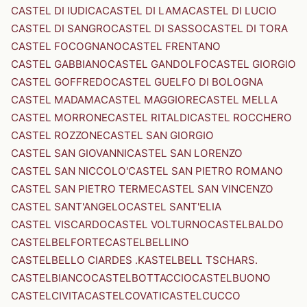
CASTEL DI IUDICA
CASTEL DI LAMA
CASTEL DI LUCIO
CASTEL DI SANGRO
CASTEL DI SASSO
CASTEL DI TORA
CASTEL FOCOGNANO
CASTEL FRENTANO
CASTEL GABBIANO
CASTEL GANDOLFO
CASTEL GIORGIO
CASTEL GOFFREDO
CASTEL GUELFO DI BOLOGNA
CASTEL MADAMA
CASTEL MAGGIORE
CASTEL MELLA
CASTEL MORRONE
CASTEL RITALDI
CASTEL ROCCHERO
CASTEL ROZZONE
CASTEL SAN GIORGIO
CASTEL SAN GIOVANNI
CASTEL SAN LORENZO
CASTEL SAN NICCOLO'
CASTEL SAN PIETRO ROMANO
CASTEL SAN PIETRO TERME
CASTEL SAN VINCENZO
CASTEL SANT'ANGELO
CASTEL SANT'ELIA
CASTEL VISCARDO
CASTEL VOLTURNO
CASTELBALDO
CASTELBELFORTE
CASTELBELLINO
CASTELBELLO CIARDES .KASTELBELL TSCHARS.
CASTELBIANCO
CASTELBOTTACCIO
CASTELBUONO
CASTELCIVITA
CASTELCOVATI
CASTELCUCCO