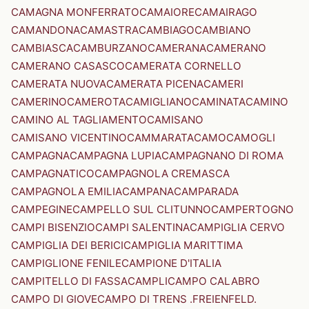
CAMAGNA MONFERRATO
CAMAIORE
CAMAIRAGO
CAMANDONA
CAMASTRA
CAMBIAGO
CAMBIANO
CAMBIASCA
CAMBURZANO
CAMERANA
CAMERANO
CAMERANO CASASCO
CAMERATA CORNELLO
CAMERATA NUOVA
CAMERATA PICENA
CAMERI
CAMERINO
CAMEROTA
CAMIGLIANO
CAMINATA
CAMINO
CAMINO AL TAGLIAMENTO
CAMISANO
CAMISANO VICENTINO
CAMMARATA
CAMO
CAMOGLI
CAMPAGNA
CAMPAGNA LUPIA
CAMPAGNANO DI ROMA
CAMPAGNATICO
CAMPAGNOLA CREMASCA
CAMPAGNOLA EMILIA
CAMPANA
CAMPARADA
CAMPEGINE
CAMPELLO SUL CLITUNNO
CAMPERTOGNO
CAMPI BISENZIO
CAMPI SALENTINA
CAMPIGLIA CERVO
CAMPIGLIA DEI BERICI
CAMPIGLIA MARITTIMA
CAMPIGLIONE FENILE
CAMPIONE D'ITALIA
CAMPITELLO DI FASSA
CAMPLI
CAMPO CALABRO
CAMPO DI GIOVE
CAMPO DI TRENS .FREIENFELD.