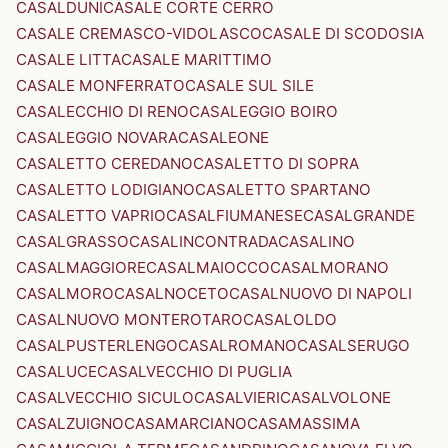
CASALDUNI
CASALE CORTE CERRO
CASALE CREMASCO-VIDOLASCO
CASALE DI SCODOSIA
CASALE LITTA
CASALE MARITTIMO
CASALE MONFERRATO
CASALE SUL SILE
CASALECCHIO DI RENO
CASALEGGIO BOIRO
CASALEGGIO NOVARA
CASALEONE
CASALETTO CEREDANO
CASALETTO DI SOPRA
CASALETTO LODIGIANO
CASALETTO SPARTANO
CASALETTO VAPRIO
CASALFIUMANESE
CASALGRANDE
CASALGRASSO
CASALINCONTRADA
CASALINO
CASALMAGGIORE
CASALMAIOCCO
CASALMORANO
CASALMORO
CASALNOCETO
CASALNUOVO DI NAPOLI
CASALNUOVO MONTEROTARO
CASALOLDO
CASALPUSTERLENGO
CASALROMANO
CASALSERUGO
CASALUCE
CASALVECCHIO DI PUGLIA
CASALVECCHIO SICULO
CASALVIERI
CASALVOLONE
CASALZUIGNO
CASAMARCIANO
CASAMASSIMA