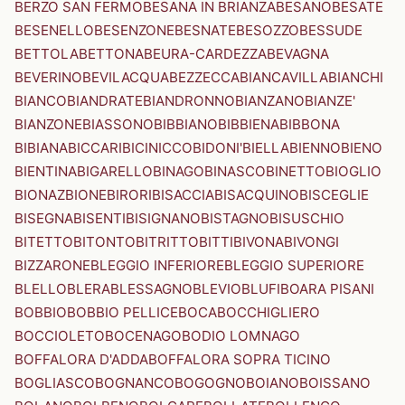
BERZO SAN FERMO
BESANA IN BRIANZA
BESANO
BESATE
BESENELLO
BESENZONE
BESNATE
BESOZZO
BESSUDE
BETTOLA
BETTONA
BEURA-CARDEZZA
BEVAGNA
BEVERINO
BEVILACQUA
BEZZECCA
BIANCAVILLA
BIANCHI
BIANCO
BIANDRATE
BIANDRONNO
BIANZANO
BIANZE'
BIANZONE
BIASSONO
BIBBIANO
BIBBIENA
BIBBONA
BIBIANA
BICCARI
BICINICCO
BIDONI'
BIELLA
BIENNO
BIENO
BIENTINA
BIGARELLO
BINAGO
BINASCO
BINETTO
BIOGLIO
BIONAZ
BIONE
BIRORI
BISACCIA
BISACQUINO
BISCEGLIE
BISEGNA
BISENTI
BISIGNANO
BISTAGNO
BISUSCHIO
BITETTO
BITONTO
BITRITTO
BITTI
BIVONA
BIVONGI
BIZZARONE
BLEGGIO INFERIORE
BLEGGIO SUPERIORE
BLELLO
BLERA
BLESSAGNO
BLEVIO
BLUFI
BOARA PISANI
BOBBIO
BOBBIO PELLICE
BOCA
BOCCHIGLIERO
BOCCIOLETO
BOCENAGO
BODIO LOMNAGO
BOFFALORA D'ADDA
BOFFALORA SOPRA TICINO
BOGLIASCO
BOGNANCO
BOGOGNO
BOIANO
BOISSANO