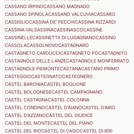
CASSANO IRPINO
CASSANO MAGNAGO
CASSANO SPINOLA
CASSANO VALCUVIA
CASSARO
CASSIGLIO
CASSINA DE' PECCHI
CASSINA RIZZARDI
CASSINA VALSASSINA
CASSINASCO
CASSINE
CASSINELLE
CASSINETTA DI LUGAGNANO
CASSINO
CASSOLA
CASSOLNOVO
CASTAGNARO
CASTAGNETO CARDUCCI
CASTAGNETO PO
CASTAGNITO
CASTAGNOLE DELLE LANZE
CASTAGNOLE MONFERRATO
CASTAGNOLE PIEMONTE
CASTANA
CASTANO PRIMO
CASTEGGIO
CASTEGNATO
CASTEGNERO
CASTEL BARONIA
CASTEL BOGLIONE
CASTEL BOLOGNESE
CASTEL CAMPAGNANO
CASTEL CASTAGNA
CASTEL COLONNA
CASTEL CONDINO
CASTEL D'AIANO
CASTEL D'ARIO
CASTEL D'AZZANO
CASTEL DEL GIUDICE
CASTEL DEL MONTE
CASTEL DEL PIANO
CASTEL DEL RIO
CASTEL DI CASIO
CASTEL DI IERI