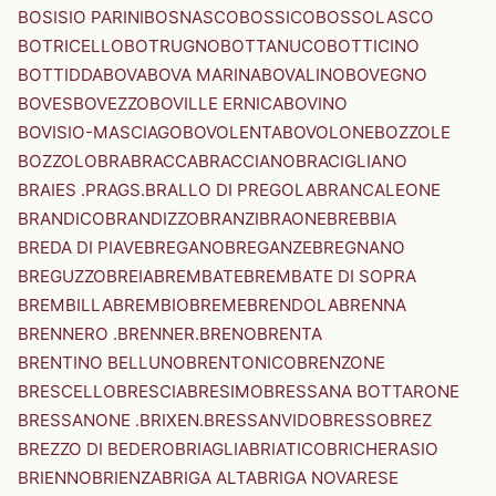
BOSISIO PARINI
BOSNASCO
BOSSICO
BOSSOLASCO
BOTRICELLO
BOTRUGNO
BOTTANUCO
BOTTICINO
BOTTIDDA
BOVA
BOVA MARINA
BOVALINO
BOVEGNO
BOVES
BOVEZZO
BOVILLE ERNICA
BOVINO
BOVISIO-MASCIAGO
BOVOLENTA
BOVOLONE
BOZZOLE
BOZZOLO
BRA
BRACCA
BRACCIANO
BRACIGLIANO
BRAIES .PRAGS.
BRALLO DI PREGOLA
BRANCALEONE
BRANDICO
BRANDIZZO
BRANZI
BRAONE
BREBBIA
BREDA DI PIAVE
BREGANO
BREGANZE
BREGNANO
BREGUZZO
BREIA
BREMBATE
BREMBATE DI SOPRA
BREMBILLA
BREMBIO
BREME
BRENDOLA
BRENNA
BRENNERO .BRENNER.
BRENO
BRENTA
BRENTINO BELLUNO
BRENTONICO
BRENZONE
BRESCELLO
BRESCIA
BRESIMO
BRESSANA BOTTARONE
BRESSANONE .BRIXEN.
BRESSANVIDO
BRESSO
BREZ
BREZZO DI BEDERO
BRIAGLIA
BRIATICO
BRICHERASIO
BRIENNO
BRIENZA
BRIGA ALTA
BRIGA NOVARESE