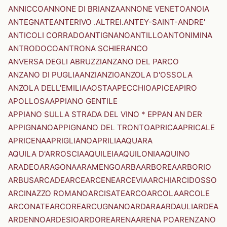
ANNICCO
ANNONE DI BRIANZA
ANNONE VENETO
ANOIA
ANTEGNATE
ANTERIVO .ALTREI.
ANTEY-SAINT-ANDRE'
ANTICOLI CORRADO
ANTIGNANO
ANTILLO
ANTONIMINA
ANTRODOCO
ANTRONA SCHIERANCO
ANVERSA DEGLI ABRUZZI
ANZANO DEL PARCO
ANZANO DI PUGLIA
ANZI
ANZIO
ANZOLA D'OSSOLA
ANZOLA DELL'EMILIA
AOSTA
APECCHIO
APICE
APIRO
APOLLOSA
APPIANO GENTILE
APPIANO SULLA STRADA DEL VINO * EPPAN AN DER
APPIGNANO
APPIGNANO DEL TRONTO
APRICA
APRICALE
APRICENA
APRIGLIANO
APRILIA
AQUARA
AQUILA D'ARROSCIA
AQUILEIA
AQUILONIA
AQUINO
ARADEO
ARAGONA
ARAMENGO
ARBA
ARBOREA
ARBORIO
ARBUS
ARCADE
ARCE
ARCENE
ARCEVIA
ARCHI
ARCIDOSSO
ARCINAZZO ROMANO
ARCISATE
ARCO
ARCOLA
ARCOLE
ARCONATE
ARCORE
ARCUGNANO
ARDARA
ARDAULI
ARDEA
ARDENNO
ARDESIO
ARDORE
ARENA
ARENA PO
ARENZANO