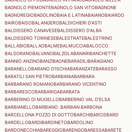
BAGNOLO PIEMONTE
BAGNOLO SAN VITO
BAGNONE
BAGNOREGIO
BAGOLINO
BAIA E LATINA
BAIANO
BAIARDO
BAIRO
BAISO
BALANGERO
BALDICHIERI D'ASTI
BALDISSERO CANAVESE
BALDISSERO D'ALBA
BALDISSERO TORINESE
BALESTRATE
BALESTRINO
BALLABIO
BALLAO
BALME
BALMUCCIA
BALOCCO
BALSORANO
BALVANO
BALZOLA
BANARI
BANCHETTE
BANNIO ANZINO
BANZI
BAONE
BARADILI
BARAGIANO
BARANELLO
BARANO D'ISCHIA
BARANZATE
BARASSO
BARATILI SAN PIETRO
BARBANIA
BARBARA
BARBARANO ROMANO
BARBARANO VICENTINO
BARBARESCO
BARBARIGA
BARBATA
BARBERINO DI MUGELLO
BARBERINO VAL D'ELSA
BARBIANELLO
BARBIANO .BARBIAN.
BARBONA
BARCELLONA POZZO DI GOTTO
BARCHI
BARCIS
BARD
BARDELLO
BARDI
BARDINETO
BARDOLINO
BARDONECCHIA
BAREGGIO
BARENGO
BARESSA
BARETE