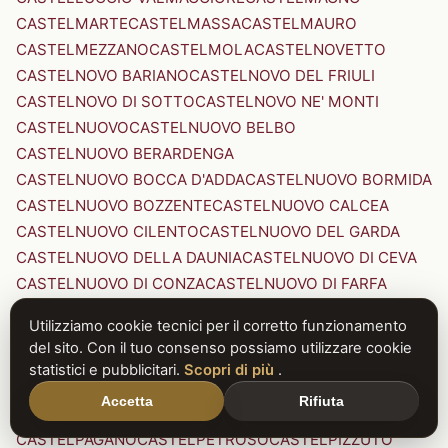
CASTELMARTE
CASTELMASSA
CASTELMAURO
CASTELMEZZANO
CASTELMOLA
CASTELNOVETTO
CASTELNOVO BARIANO
CASTELNOVO DEL FRIULI
CASTELNOVO DI SOTTO
CASTELNOVO NE' MONTI
CASTELNUOVO
CASTELNUOVO BELBO
CASTELNUOVO BERARDENGA
CASTELNUOVO BOCCA D'ADDA
CASTELNUOVO BORMIDA
CASTELNUOVO BOZZENTE
CASTELNUOVO CALCEA
CASTELNUOVO CILENTO
CASTELNUOVO DEL GARDA
CASTELNUOVO DELLA DAUNIA
CASTELNUOVO DI CEVA
CASTELNUOVO DI CONZA
CASTELNUOVO DI FARFA
CASTELNUOVO DI GARFAGNANA
Utilizziamo cookie tecnici per il corretto funzionamento
CASTELNUOVO DI PORTO
CASTELNUOVO DON BOSCO
del sito. Con il tuo consenso possiamo utilizzare cookie
CASTELNUOVO MAGRA
CASTELNUOVO NIGRA
statistici e pubblicitari.
Scopri di più
.
CASTELNUOVO PARANO
CASTELNUOVO RANGONE
Accetta
Rifiuta
CASTELNUOVO SCRIVIA
CASTELNUOVO VAL DI CECINA
CASTELPAGANO
CASTELPETROSO
CASTELPIZZUTO