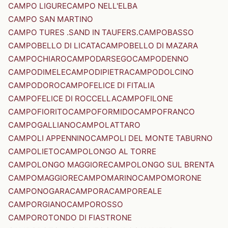
CAMPO LIGURE
CAMPO NELL'ELBA
CAMPO SAN MARTINO
CAMPO TURES .SAND IN TAUFERS.
CAMPOBASSO
CAMPOBELLO DI LICATA
CAMPOBELLO DI MAZARA
CAMPOCHIARO
CAMPODARSEGO
CAMPODENNO
CAMPODIMELE
CAMPODIPIETRA
CAMPODOLCINO
CAMPODORO
CAMPOFELICE DI FITALIA
CAMPOFELICE DI ROCCELLA
CAMPOFILONE
CAMPOFIORITO
CAMPOFORMIDO
CAMPOFRANCO
CAMPOGALLIANO
CAMPOLATTARO
CAMPOLI APPENNINO
CAMPOLI DEL MONTE TABURNO
CAMPOLIETO
CAMPOLONGO AL TORRE
CAMPOLONGO MAGGIORE
CAMPOLONGO SUL BRENTA
CAMPOMAGGIORE
CAMPOMARINO
CAMPOMORONE
CAMPONOGARA
CAMPORA
CAMPOREALE
CAMPORGIANO
CAMPOROSSO
CAMPOROTONDO DI FIASTRONE