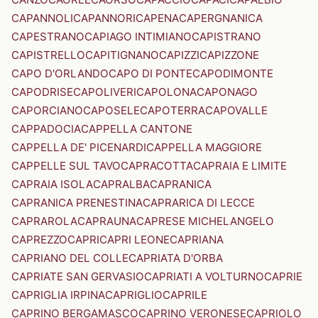
CAPANNOLI
CAPANNORI
CAPENA
CAPERGNANICA
CAPESTRANO
CAPIAGO INTIMIANO
CAPISTRANO
CAPISTRELLO
CAPITIGNANO
CAPIZZI
CAPIZZONE
CAPO D'ORLANDO
CAPO DI PONTE
CAPODIMONTE
CAPODRISE
CAPOLIVERI
CAPOLONA
CAPONAGO
CAPORCIANO
CAPOSELE
CAPOTERRA
CAPOVALLE
CAPPADOCIA
CAPPELLA CANTONE
CAPPELLA DE' PICENARDI
CAPPELLA MAGGIORE
CAPPELLE SUL TAVO
CAPRACOTTA
CAPRAIA E LIMITE
CAPRAIA ISOLA
CAPRALBA
CAPRANICA
CAPRANICA PRENESTINA
CAPRARICA DI LECCE
CAPRAROLA
CAPRAUNA
CAPRESE MICHELANGELO
CAPREZZO
CAPRI
CAPRI LEONE
CAPRIANA
CAPRIANO DEL COLLE
CAPRIATA D'ORBA
CAPRIATE SAN GERVASIO
CAPRIATI A VOLTURNO
CAPRIE
CAPRIGLIA IRPINA
CAPRIGLIO
CAPRILE
CAPRINO BERGAMASCO
CAPRINO VERONESE
CAPRIOLO