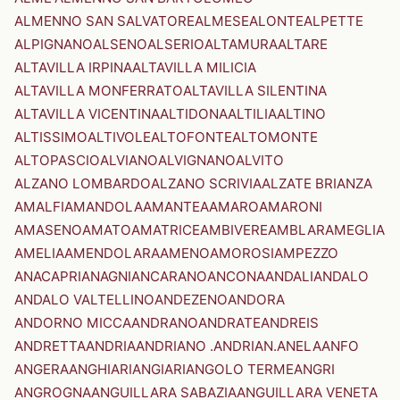
ALMENNO SAN SALVATORE
ALMESE
ALONTE
ALPETTE
ALPIGNANO
ALSENO
ALSERIO
ALTAMURA
ALTARE
ALTAVILLA IRPINA
ALTAVILLA MILICIA
ALTAVILLA MONFERRATO
ALTAVILLA SILENTINA
ALTAVILLA VICENTINA
ALTIDONA
ALTILIA
ALTINO
ALTISSIMO
ALTIVOLE
ALTOFONTE
ALTOMONTE
ALTOPASCIO
ALVIANO
ALVIGNANO
ALVITO
ALZANO LOMBARDO
ALZANO SCRIVIA
ALZATE BRIANZA
AMALFI
AMANDOLA
AMANTEA
AMARO
AMARONI
AMASENO
AMATO
AMATRICE
AMBIVERE
AMBLAR
AMEGLIA
AMELIA
AMENDOLARA
AMENO
AMOROSI
AMPEZZO
ANACAPRI
ANAGNI
ANCARANO
ANCONA
ANDALI
ANDALO
ANDALO VALTELLINO
ANDEZENO
ANDORA
ANDORNO MICCA
ANDRANO
ANDRATE
ANDREIS
ANDRETTA
ANDRIA
ANDRIANO .ANDRIAN.
ANELA
ANFO
ANGERA
ANGHIARI
ANGIARI
ANGOLO TERME
ANGRI
ANGROGNA
ANGUILLARA SABAZIA
ANGUILLARA VENETA