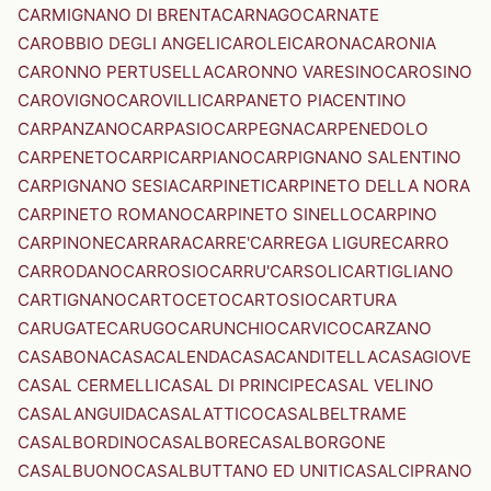
CARMIGNANO DI BRENTA
CARNAGO
CARNATE
CAROBBIO DEGLI ANGELI
CAROLEI
CARONA
CARONIA
CARONNO PERTUSELLA
CARONNO VARESINO
CAROSINO
CAROVIGNO
CAROVILLI
CARPANETO PIACENTINO
CARPANZANO
CARPASIO
CARPEGNA
CARPENEDOLO
CARPENETO
CARPI
CARPIANO
CARPIGNANO SALENTINO
CARPIGNANO SESIA
CARPINETI
CARPINETO DELLA NORA
CARPINETO ROMANO
CARPINETO SINELLO
CARPINO
CARPINONE
CARRARA
CARRE'
CARREGA LIGURE
CARRO
CARRODANO
CARROSIO
CARRU'
CARSOLI
CARTIGLIANO
CARTIGNANO
CARTOCETO
CARTOSIO
CARTURA
CARUGATE
CARUGO
CARUNCHIO
CARVICO
CARZANO
CASABONA
CASACALENDA
CASACANDITELLA
CASAGIOVE
CASAL CERMELLI
CASAL DI PRINCIPE
CASAL VELINO
CASALANGUIDA
CASALATTICO
CASALBELTRAME
CASALBORDINO
CASALBORE
CASALBORGONE
CASALBUONO
CASALBUTTANO ED UNITI
CASALCIPRANO