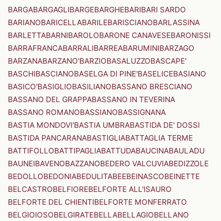
BARGA
BARGAGLI
BARGE
BARGHE
BARI
BARI SARDO
BARIANO
BARICELLA
BARILE
BARISCIANO
BARLASSINA
BARLETTA
BARNI
BAROLO
BARONE CANAVESE
BARONISSI
BARRAFRANCA
BARRALI
BARREA
BARUMINI
BARZAGO
BARZANA
BARZANO'
BARZIO
BASALUZZO
BASCAPE'
BASCHI
BASCIANO
BASELGA DI PINE'
BASELICE
BASIANO
BASICO'
BASIGLIO
BASILIANO
BASSANO BRESCIANO
BASSANO DEL GRAPPA
BASSANO IN TEVERINA
BASSANO ROMANO
BASSIANO
BASSIGNANA
BASTIA MONDOVI'
BASTIA UMBRA
BASTIDA DE' DOSSI
BASTIDA PANCARANA
BASTIGLIA
BATTAGLIA TERME
BATTIFOLLO
BATTIPAGLIA
BATTUDA
BAUCINA
BAULADU
BAUNEI
BAVENO
BAZZANO
BEDERO VALCUVIA
BEDIZZOLE
BEDOLLO
BEDONIA
BEDULITA
BEE
BEINASCO
BEINETTE
BELCASTRO
BELFIORE
BELFORTE ALL'ISAURO
BELFORTE DEL CHIENTI
BELFORTE MONFERRATO
BELGIOIOSO
BELGIRATE
BELLA
BELLAGIO
BELLANO