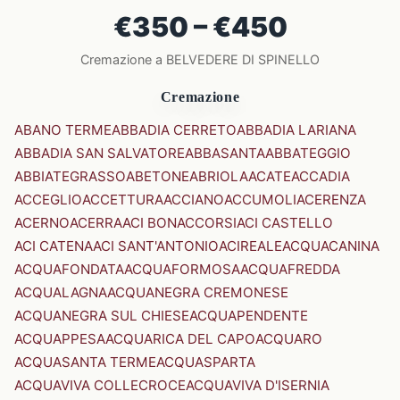
€350 – €450
Cremazione a BELVEDERE DI SPINELLO
Cremazione
ABANO TERME
ABBADIA CERRETO
ABBADIA LARIANA
ABBADIA SAN SALVATORE
ABBASANTA
ABBATEGGIO
ABBIATEGRASSO
ABETONE
ABRIOLA
ACATE
ACCADIA
ACCEGLIO
ACCETTURA
ACCIANO
ACCUMOLI
ACERENZA
ACERNO
ACERRA
ACI BONACCORSI
ACI CASTELLO
ACI CATENA
ACI SANT'ANTONIO
ACIREALE
ACQUACANINA
ACQUAFONDATA
ACQUAFORMOSA
ACQUAFREDDA
ACQUALAGNA
ACQUANEGRA CREMONESE
ACQUANEGRA SUL CHIESE
ACQUAPENDENTE
ACQUAPPESA
ACQUARICA DEL CAPO
ACQUARO
ACQUASANTA TERME
ACQUASPARTA
ACQUAVIVA COLLECROCE
ACQUAVIVA D'ISERNIA