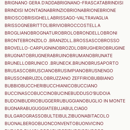
BRIGNANO GERA D'ADDA
BRIGNANO-FRASCATA
BRINDISI
BRINDISI MONTAGNA
BRINZIO
BRIONA
BRIONE
BRIONE
BRIOSCO
BRISIGHELLA
BRISSAGO-VALTRAVAGLIA
BRISSOGNE
BRITTOLI
BRIVIO
BROCCOSTELLA
BROGLIANO
BROGNATURO
BROLO
BRONDELLO
BRONI
BRONTE
BRONZOLO .BRANZOLL.
BROSSASCO
BROSSO
BROVELLO-CARPUGNINO
BROZOLO
BRUGHERIO
BRUGINE
BRUGNATO
BRUGNERA
BRUINO
BRUMANO
BRUNATE
BRUNELLO
BRUNICO .BRUNECK.
BRUNO
BRUSAPORTO
BRUSASCO
BRUSCIANO
BRUSIMPIANO
BRUSNENGO
BRUSSON
BRUZOLO
BRUZZANO ZEFFIRIO
BUBBIANO
BUBBIO
BUCCHERI
BUCCHIANICO
BUCCIANO
BUCCINASCO
BUCCINO
BUCINE
BUDDUSO'
BUDOIA
BUDONI
BUDRIO
BUGGERRU
BUGGIANO
BUGLIO IN MONTE
BUGNARA
BUGUGGIATE
BUJA
BULCIAGO
BULGAROGRASSO
BULTEI
BULZI
BUONABITACOLO
BUONALBERGO
BUONCONVENTO
BUONVICINO