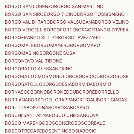
BORGO SAN LORENZO
BORGO SAN MARTINO
BORGO SAN SIRO
BORGO TICINO
BORGO TOSSIGNANO
BORGO VAL DI TARO
BORGO VALSUGANA
BORGO VELINO
BORGO VERCELLI
BORGOFORTE
BORGOFRANCO D'IVREA
BORGOFRANCO SUL PO
BORGOLAVEZZARO
BORGOMALE
BORGOMANERO
BORGOMARO
BORGOMASINO
BORGONE SUSA
BORGONOVO VAL TIDONE
BORGORATTO ALESSANDRINO
BORGORATTO MORMOROLO
BORGORICCO
BORGOROSE
BORGOSATOLLO
BORGOSESIA
BORMIDA
BORMIO
BORNASCO
BORNO
BORONEDDU
BORORE
BORRELLO
BORRIANA
BORSO DEL GRAPPA
BORTIGALI
BORTIGIADAS
BORUTTA
BORZONASCA
BOSA
BOSARO
BOSCHI SANT'ANNA
BOSCO CHIESANUOVA
BOSCO MARENGO
BOSCONERO
BOSCOREALE
BOSCOTRECASE
BOSENTINO
BOSIA
BOSIO