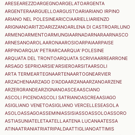
ARESE
AREZZO
ARGEGNO
ARGELATO
ARGENTA
ARGENTERA
ARGUELLO
ARGUSTO
ARI
ARIANO IRPINO
ARIANO NEL POLESINE
ARICCIA
ARIELLI
ARIENZO
ARIGNANO
ARITZO
ARIZZANO
ARLENA DI CASTRO
ARLUNO
ARMENO
ARMENTO
ARMUNGIA
ARNAD
ARNARA
ARNASCO
ARNESANO
AROLA
ARONA
AROSIO
ARPAIA
ARPAISE
ARPINO
ARQUA' PETRARCA
ARQUA' POLESINE
ARQUATA DEL TRONTO
ARQUATA SCRIVIA
ARRE
ARRONE
ARSAGO SEPRIO
ARSIE'
ARSIERO
ARSITA
ARSOLI
ARTA TERME
ARTEGNA
ARTENA
ARTOGNE
ARVIER
ARZACHENA
ARZAGO D'ADDA
ARZANA
ARZANO
ARZENE
ARZERGRANDE
ARZIGNANO
ASCEA
ASCIANO
ASCOLI PICENO
ASCOLI SATRIANO
ASCREA
ASIAGO
ASIGLIANO VENETO
ASIGLIANO VERCELLESE
ASOLA
ASOLO
ASSAGO
ASSEMINI
ASSISI
ASSO
ASSOLO
ASSORO
ASTI
ASUNI
ATELETA
ATELLA
ATENA LUCANA
ATESSA
ATINA
ATRANI
ATRI
ATRIPALDA
ATTIGLIANO
ATTIMIS