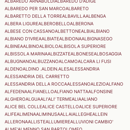
ALBAREDO ARNABOLDI
ALBAREDO D'ADIGE
ALBAREDO PER SAN MARCO
ALBARETO
ALBARETTO DELLA TORRE
ALBAVILLA
ALBENGA
ALBERA LIGURE
ALBEROBELLO
ALBERONA
ALBESE CON CASSANO
ALBETTONE
ALBI
ALBIANO
ALBIANO D'IVREA
ALBIATE
ALBIDONA
ALBIGNASEGO
ALBINEA
ALBINO
ALBIOLO
ALBISOLA SUPERIORE
ALBISSOLA MARINA
ALBIZZATE
ALBONESE
ALBOSAGGIA
ALBUGNANO
ALBUZZANO
ALCAMO
ALCARA LI FUSI
ALDENO
ALDINO .ALDEIN.
ALES
ALESSANDRIA
ALESSANDRIA DEL CARRETTO
ALESSANDRIA DELLA ROCCA
ALESSANO
ALEZIO
ALFANO
ALFEDENA
ALFIANELLO
ALFIANO NATTA
ALFONSINE
ALGHERO
ALGUA
ALI'
ALI' TERME
ALIA
ALIANO
ALICE BEL COLLE
ALICE CASTELLO
ALICE SUPERIORE
ALIFE
ALIMENA
ALIMINUSA
ALLAI
ALLEGHE
ALLEIN
ALLERONA
ALLISTE
ALLUMIERE
ALLUVIONI CAMBIO'
ALME'
ALMENNO SAN BARTOLOMEO