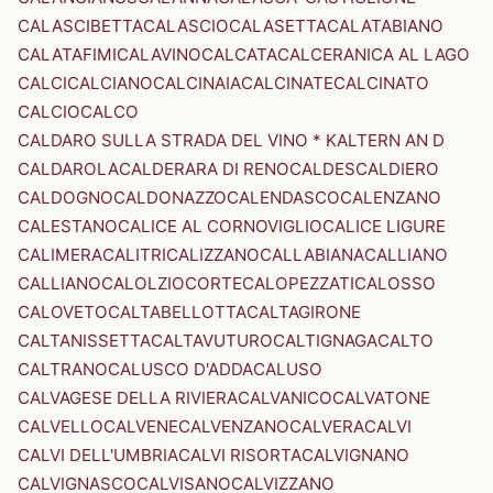
CALASCIBETTA
CALASCIO
CALASETTA
CALATABIANO
CALATAFIMI
CALAVINO
CALCATA
CALCERANICA AL LAGO
CALCI
CALCIANO
CALCINAIA
CALCINATE
CALCINATO
CALCIO
CALCO
CALDARO SULLA STRADA DEL VINO * KALTERN AN D
CALDAROLA
CALDERARA DI RENO
CALDES
CALDIERO
CALDOGNO
CALDONAZZO
CALENDASCO
CALENZANO
CALESTANO
CALICE AL CORNOVIGLIO
CALICE LIGURE
CALIMERA
CALITRI
CALIZZANO
CALLABIANA
CALLIANO
CALLIANO
CALOLZIOCORTE
CALOPEZZATI
CALOSSO
CALOVETO
CALTABELLOTTA
CALTAGIRONE
CALTANISSETTA
CALTAVUTURO
CALTIGNAGA
CALTO
CALTRANO
CALUSCO D'ADDA
CALUSO
CALVAGESE DELLA RIVIERA
CALVANICO
CALVATONE
CALVELLO
CALVENE
CALVENZANO
CALVERA
CALVI
CALVI DELL'UMBRIA
CALVI RISORTA
CALVIGNANO
CALVIGNASCO
CALVISANO
CALVIZZANO