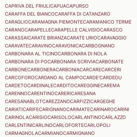
CAPRIVA DEL FRIULI
CAPUA
CAPURSO
CARAFFA DEL BIANCO
CARAFFA DI CATANZARO
CARAGLIO
CARAMAGNA PIEMONTE
CARAMANICO TERME
CARANO
CARAPELLE
CARAPELLE CALVISIO
CARASCO
CARASSAI
CARATE BRIANZA
CARATE URIO
CARAVAGGIO
CARAVATE
CARAVINO
CARAVONICA
CARBOGNANO
CARBONARA AL TICINO
CARBONARA DI NOLA
CARBONARA DI PO
CARBONARA SCRIVIA
CARBONATE
CARBONE
CARBONERA
CARBONIA
CARCARE
CARCERI
CARCOFORO
CARDANO AL CAMPO
CARDE'
CARDEDU
CARDETO
CARDINALE
CARDITO
CAREGGINE
CAREMA
CARENNO
CARENTINO
CARERI
CARESANA
CARESANABLOT
CAREZZANO
CARFIZZI
CARGEGHE
CARIATI
CARIFE
CARIGNANO
CARIMATE
CARINARO
CARINI
CARINOLA
CARISIO
CARISOLO
CARLANTINO
CARLAZZO
CARLENTINI
CARLINO
CARLOFORTE
CARLOPOLI
CARMAGNOLA
CARMIANO
CARMIGNANO