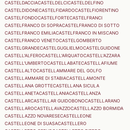
CASTELDACCIA
CASTELDELCI
CASTELDELFINO
CASTELDIDONE
CASTELFIDARDO
CASTELFIORENTINO
CASTELFONDO
CASTELFORTE
CASTELFRANCI
CASTELFRANCO DI SOPRA
CASTELFRANCO DI SOTTO
CASTELFRANCO EMILIA
CASTELFRANCO IN MISCANO
CASTELFRANCO VENETO
CASTELGOMBERTO
CASTELGRANDE
CASTELGUGLIELMO
CASTELGUIDONE
CASTELL'ALFERO
CASTELL'ARQUATO
CASTELL'AZZARA
CASTELL'UMBERTO
CASTELLABATE
CASTELLAFIUME
CASTELLALTO
CASTELLAMMARE DEL GOLFO
CASTELLAMMARE DI STABIA
CASTELLAMONTE
CASTELLANA GROTTE
CASTELLANA SICULA
CASTELLANETA
CASTELLANIA
CASTELLANZA
CASTELLAR
CASTELLAR GUIDOBONO
CASTELLARANO
CASTELLARO
CASTELLAVAZZO
CASTELLAZZO BORMIDA
CASTELLAZZO NOVARESE
CASTELLEONE
CASTELLEONE DI SUASA
CASTELLERO