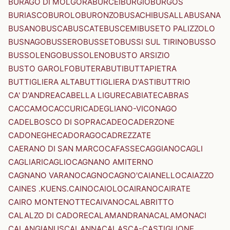
BURAGO DI MOLGORA
BURCEI
BURGIO
BURGOS
BURIASCO
BUROLO
BURONZO
BUSACHI
BUSALLA
BUSANA
BUSANO
BUSCA
BUSCATE
BUSCEMI
BUSETO PALIZZOLO
BUSNAGO
BUSSERO
BUSSETO
BUSSI SUL TIRINO
BUSSO
BUSSOLENGO
BUSSOLENO
BUSTO ARSIZIO
BUSTO GAROLFO
BUTERA
BUTI
BUTTAPIETRA
BUTTIGLIERA ALTA
BUTTIGLIERA D'ASTI
BUTTRIO
CA' D'ANDREA
CABELLA LIGURE
CABIATE
CABRAS
CACCAMO
CACCURI
CADEGLIANO-VICONAGO
CADELBOSCO DI SOPRA
CADEO
CADERZONE
CADONEGHE
CADORAGO
CADREZZATE
CAERANO DI SAN MARCO
CAFASSE
CAGGIANO
CAGLI
CAGLIARI
CAGLIO
CAGNANO AMITERNO
CAGNANO VARANO
CAGNO
CAGNO'
CAIANELLO
CAIAZZO
CAINES .KUENS.
CAINO
CAIOLO
CAIRANO
CAIRATE
CAIRO MONTENOTTE
CAIVANO
CALABRITTO
CALALZO DI CADORE
CALAMANDRANA
CALAMONACI
CALANGIANUS
CALANNA
CALASCA-CASTIGLIONE