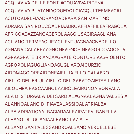
ACQUAVIVA DELLE FONTI
ACQUAVIVA PICENA
ACQUAVIVA PLATANI
ACQUEDOLCI
ACQUI TERME
ACRI
ACUTO
ADELFIA
ADRANO
ADRARA SAN MARTINO
ADRARA SAN ROCCO
ADRIA
ADRO
AFFI
AFFILE
AFRAGOLA
AFRICO
AGAZZANO
AGEROLA
AGGIUS
AGIRA
AGLIANA
AGLIANO TERME
AGLIE'
AGLIENTU
AGNA
AGNADELLO
AGNANA CALABRA
AGNONE
AGNOSINE
AGORDO
AGOSTA
AGRA
AGRATE BRIANZA
AGRATE CONTURBIA
AGRIGENTO
AGROPOLI
AGUGLIANO
AGUGLIARO
AICURZIO
AIDOMAGGIORE
AIDONE
AIELLI
AIELLO CALABRO
AIELLO DEL FRIULI
AIELLO DEL SABATO
AIETA
AILANO
AILOCHE
AIRASCA
AIROLA
AIROLE
AIRUNO
AISONE
ALA
ALA DI STURA
ALA' DEI SARDI
ALAGNA
ALAGNA VALSESIA
ALANNO
ALANO DI PIAVE
ALASSIO
ALATRI
ALBA
ALBA ADRIATICA
ALBAGIARA
ALBAIRATE
ALBANELLA
ALBANO DI LUCANIA
ALBANO LAZIALE
ALBANO SANT'ALESSANDRO
ALBANO VERCELLESE