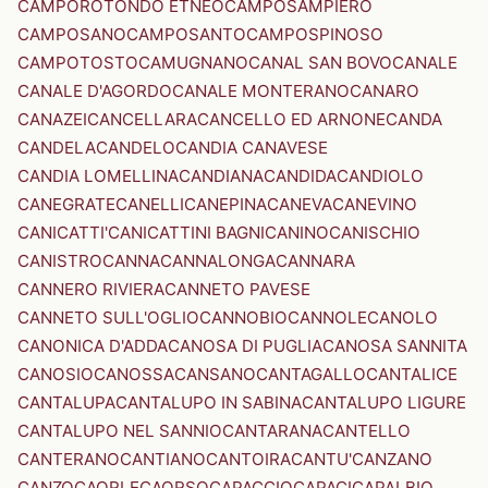
CAMPOROTONDO ETNEO
CAMPOSAMPIERO
CAMPOSANO
CAMPOSANTO
CAMPOSPINOSO
CAMPOTOSTO
CAMUGNANO
CANAL SAN BOVO
CANALE
CANALE D'AGORDO
CANALE MONTERANO
CANARO
CANAZEI
CANCELLARA
CANCELLO ED ARNONE
CANDA
CANDELA
CANDELO
CANDIA CANAVESE
CANDIA LOMELLINA
CANDIANA
CANDIDA
CANDIOLO
CANEGRATE
CANELLI
CANEPINA
CANEVA
CANEVINO
CANICATTI'
CANICATTINI BAGNI
CANINO
CANISCHIO
CANISTRO
CANNA
CANNALONGA
CANNARA
CANNERO RIVIERA
CANNETO PAVESE
CANNETO SULL'OGLIO
CANNOBIO
CANNOLE
CANOLO
CANONICA D'ADDA
CANOSA DI PUGLIA
CANOSA SANNITA
CANOSIO
CANOSSA
CANSANO
CANTAGALLO
CANTALICE
CANTALUPA
CANTALUPO IN SABINA
CANTALUPO LIGURE
CANTALUPO NEL SANNIO
CANTARANA
CANTELLO
CANTERANO
CANTIANO
CANTOIRA
CANTU'
CANZANO
CANZO
CAORLE
CAORSO
CAPACCIO
CAPACI
CAPALBIO