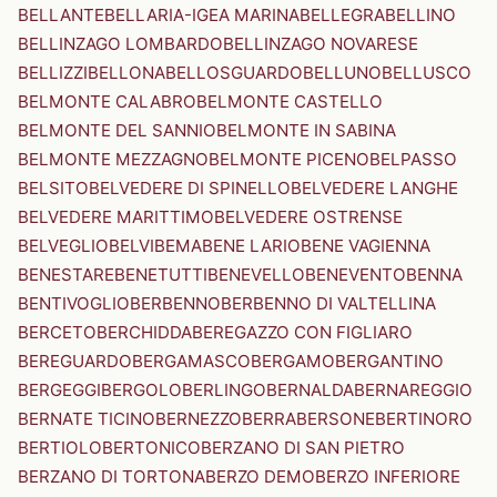
BELLANTE
BELLARIA-IGEA MARINA
BELLEGRA
BELLINO
BELLINZAGO LOMBARDO
BELLINZAGO NOVARESE
BELLIZZI
BELLONA
BELLOSGUARDO
BELLUNO
BELLUSCO
BELMONTE CALABRO
BELMONTE CASTELLO
BELMONTE DEL SANNIO
BELMONTE IN SABINA
BELMONTE MEZZAGNO
BELMONTE PICENO
BELPASSO
BELSITO
BELVEDERE DI SPINELLO
BELVEDERE LANGHE
BELVEDERE MARITTIMO
BELVEDERE OSTRENSE
BELVEGLIO
BELVI
BEMA
BENE LARIO
BENE VAGIENNA
BENESTARE
BENETUTTI
BENEVELLO
BENEVENTO
BENNA
BENTIVOGLIO
BERBENNO
BERBENNO DI VALTELLINA
BERCETO
BERCHIDDA
BEREGAZZO CON FIGLIARO
BEREGUARDO
BERGAMASCO
BERGAMO
BERGANTINO
BERGEGGI
BERGOLO
BERLINGO
BERNALDA
BERNAREGGIO
BERNATE TICINO
BERNEZZO
BERRA
BERSONE
BERTINORO
BERTIOLO
BERTONICO
BERZANO DI SAN PIETRO
BERZANO DI TORTONA
BERZO DEMO
BERZO INFERIORE