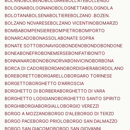
BOLANO
BOLBENO
BOLGARE
BOLLATE
BOLLENGO
BOLOGNA
BOLOGNANO
BOLOGNETTA
BOLOGNOLA
BOLOTANA
BOLSENA
BOLTIERE
BOLZANO .BOZEN.
BOLZANO NOVARESE
BOLZANO VICENTINO
BOMARZO
BOMBA
BOMPENSIERE
BOMPIETRO
BOMPORTO
BONARCADO
BONASSOLA
BONATE SOPRA
BONATE SOTTO
BONAVIGO
BONDENO
BONDO
BONDONE
BONEA
BONEFRO
BONEMERSE
BONIFATI
BONITO
BONNANARO
BONO
BONORVA
BONVICINO
BORBONA
BORCA DI CADORE
BORDANO
BORDIGHERA
BORDOLANO
BORE
BORETTO
BORGARELLO
BORGARO TORINESE
BORGETTO
BORGHETTO D'ARROSCIA
BORGHETTO DI BORBERA
BORGHETTO DI VARA
BORGHETTO LODIGIANO
BORGHETTO SANTO SPIRITO
BORGHI
BORGIA
BORGIALLO
BORGIO VEREZZI
BORGO A MOZZANO
BORGO D'ALE
BORGO DI TERZO
BORGO PACE
BORGO PRIOLO
BORGO SAN DALMAZZO
BORGO SAN GIACOMO
BORGO SAN GIOVANNI