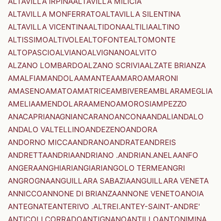
ALTAVILLA IRPINA
ALTAVILLA MILICIA
ALTAVILLA MONFERRATO
ALTAVILLA SILENTINA
ALTAVILLA VICENTINA
ALTIDONA
ALTILIA
ALTINO
ALTISSIMO
ALTIVOLE
ALTOFONTE
ALTOMONTE
ALTOPASCIO
ALVIANO
ALVIGNANO
ALVITO
ALZANO LOMBARDO
ALZANO SCRIVIA
ALZATE BRIANZA
AMALFI
AMANDOLA
AMANTEA
AMARO
AMARONI
AMASENO
AMATO
AMATRICE
AMBIVERE
AMBLAR
AMEGLIA
AMELIA
AMENDOLARA
AMENO
AMOROSI
AMPEZZO
ANACAPRI
ANAGNI
ANCARANO
ANCONA
ANDALI
ANDALO
ANDALO VALTELLINO
ANDEZENO
ANDORA
ANDORNO MICCA
ANDRANO
ANDRATE
ANDREIS
ANDRETTA
ANDRIA
ANDRIANO .ANDRIAN.
ANELA
ANFO
ANGERA
ANGHIARI
ANGIARI
ANGOLO TERME
ANGRI
ANGROGNA
ANGUILLARA SABAZIA
ANGUILLARA VENETA
ANNICCO
ANNONE DI BRIANZA
ANNONE VENETO
ANOIA
ANTEGNATE
ANTERIVO .ALTREI.
ANTEY-SAINT-ANDRE'
ANTICOLI CORRADO
ANTIGNANO
ANTILLO
ANTONIMINA