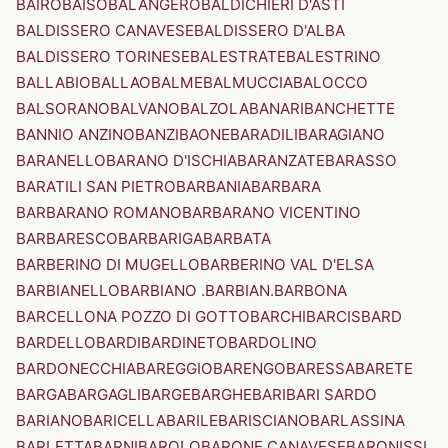
BAIRO
BAISO
BALANGERO
BALDICHIERI D'ASTI
BALDISSERO CANAVESE
BALDISSERO D'ALBA
BALDISSERO TORINESE
BALESTRATE
BALESTRINO
BALLABIO
BALLAO
BALME
BALMUCCIA
BALOCCO
BALSORANO
BALVANO
BALZOLA
BANARI
BANCHETTE
BANNIO ANZINO
BANZI
BAONE
BARADILI
BARAGIANO
BARANELLO
BARANO D'ISCHIA
BARANZATE
BARASSO
BARATILI SAN PIETRO
BARBANIA
BARBARA
BARBARANO ROMANO
BARBARANO VICENTINO
BARBARESCO
BARBARIGA
BARBATA
BARBERINO DI MUGELLO
BARBERINO VAL D'ELSA
BARBIANELLO
BARBIANO .BARBIAN.
BARBONA
BARCELLONA POZZO DI GOTTO
BARCHI
BARCIS
BARD
BARDELLO
BARDI
BARDINETO
BARDOLINO
BARDONECCHIA
BAREGGIO
BARENGO
BARESSA
BARETE
BARGA
BARGAGLI
BARGE
BARGHE
BARI
BARI SARDO
BARIANO
BARICELLA
BARILE
BARISCIANO
BARLASSINA
BARLETTA
BARNI
BAROLO
BARONE CANAVESE
BARONISSI