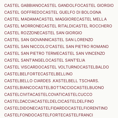
CASTEL GABBIANO
CASTEL GANDOLFO
CASTEL GIORGIO
CASTEL GOFFREDO
CASTEL GUELFO DI BOLOGNA
CASTEL MADAMA
CASTEL MAGGIORE
CASTEL MELLA
CASTEL MORRONE
CASTEL RITALDI
CASTEL ROCCHERO
CASTEL ROZZONE
CASTEL SAN GIORGIO
CASTEL SAN GIOVANNI
CASTEL SAN LORENZO
CASTEL SAN NICCOLO'
CASTEL SAN PIETRO ROMANO
CASTEL SAN PIETRO TERME
CASTEL SAN VINCENZO
CASTEL SANT'ANGELO
CASTEL SANT'ELIA
CASTEL VISCARDO
CASTEL VOLTURNO
CASTELBALDO
CASTELBELFORTE
CASTELBELLINO
CASTELBELLO CIARDES .KASTELBELL TSCHARS.
CASTELBIANCO
CASTELBOTTACCIO
CASTELBUONO
CASTELCIVITA
CASTELCOVATI
CASTELCUCCO
CASTELDACCIA
CASTELDELCI
CASTELDELFINO
CASTELDIDONE
CASTELFIDARDO
CASTELFIORENTINO
CASTELFONDO
CASTELFORTE
CASTELFRANCI