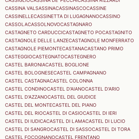
CASSIGLIO
CASSINA DE' PECCHI
CASSINA RIZZARDI
CASSINA VALSASSINA
CASSINASCO
CASSINE
CASSINELLE
CASSINETTA DI LUGAGNANO
CASSINO
CASSOLA
CASSOLNOVO
CASTAGNARO
CASTAGNETO CARDUCCI
CASTAGNETO PO
CASTAGNITO
CASTAGNOLE DELLE LANZE
CASTAGNOLE MONFERRATO
CASTAGNOLE PIEMONTE
CASTANA
CASTANO PRIMO
CASTEGGIO
CASTEGNATO
CASTEGNERO
CASTEL BARONIA
CASTEL BOGLIONE
CASTEL BOLOGNESE
CASTEL CAMPAGNANO
CASTEL CASTAGNA
CASTEL COLONNA
CASTEL CONDINO
CASTEL D'AIANO
CASTEL D'ARIO
CASTEL D'AZZANO
CASTEL DEL GIUDICE
CASTEL DEL MONTE
CASTEL DEL PIANO
CASTEL DEL RIO
CASTEL DI CASIO
CASTEL DI IERI
CASTEL DI IUDICA
CASTEL DI LAMA
CASTEL DI LUCIO
CASTEL DI SANGRO
CASTEL DI SASSO
CASTEL DI TORA
CASTEL FOCOGNANO
CASTEL FRENTANO