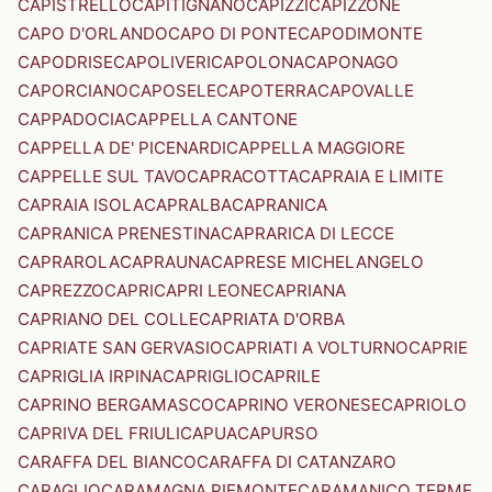
CAPISTRELLO
CAPITIGNANO
CAPIZZI
CAPIZZONE
CAPO D'ORLANDO
CAPO DI PONTE
CAPODIMONTE
CAPODRISE
CAPOLIVERI
CAPOLONA
CAPONAGO
CAPORCIANO
CAPOSELE
CAPOTERRA
CAPOVALLE
CAPPADOCIA
CAPPELLA CANTONE
CAPPELLA DE' PICENARDI
CAPPELLA MAGGIORE
CAPPELLE SUL TAVO
CAPRACOTTA
CAPRAIA E LIMITE
CAPRAIA ISOLA
CAPRALBA
CAPRANICA
CAPRANICA PRENESTINA
CAPRARICA DI LECCE
CAPRAROLA
CAPRAUNA
CAPRESE MICHELANGELO
CAPREZZO
CAPRI
CAPRI LEONE
CAPRIANA
CAPRIANO DEL COLLE
CAPRIATA D'ORBA
CAPRIATE SAN GERVASIO
CAPRIATI A VOLTURNO
CAPRIE
CAPRIGLIA IRPINA
CAPRIGLIO
CAPRILE
CAPRINO BERGAMASCO
CAPRINO VERONESE
CAPRIOLO
CAPRIVA DEL FRIULI
CAPUA
CAPURSO
CARAFFA DEL BIANCO
CARAFFA DI CATANZARO
CARAGLIO
CARAMAGNA PIEMONTE
CARAMANICO TERME