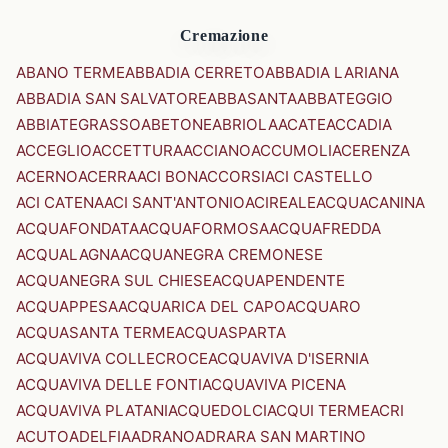
Cremazione
ABANO TERME
ABBADIA CERRETO
ABBADIA LARIANA
ABBADIA SAN SALVATORE
ABBASANTA
ABBATEGGIO
ABBIATEGRASSO
ABETONE
ABRIOLA
ACATE
ACCADIA
ACCEGLIO
ACCETTURA
ACCIANO
ACCUMOLI
ACERENZA
ACERNO
ACERRA
ACI BONACCORSI
ACI CASTELLO
ACI CATENA
ACI SANT'ANTONIO
ACIREALE
ACQUACANINA
ACQUAFONDATA
ACQUAFORMOSA
ACQUAFREDDA
ACQUALAGNA
ACQUANEGRA CREMONESE
ACQUANEGRA SUL CHIESE
ACQUAPENDENTE
ACQUAPPESA
ACQUARICA DEL CAPO
ACQUARO
ACQUASANTA TERME
ACQUASPARTA
ACQUAVIVA COLLECROCE
ACQUAVIVA D'ISERNIA
ACQUAVIVA DELLE FONTI
ACQUAVIVA PICENA
ACQUAVIVA PLATANI
ACQUEDOLCI
ACQUI TERME
ACRI
ACUTO
ADELFIA
ADRANO
ADRARA SAN MARTINO