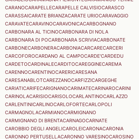
CARANO
CARAPELLE
CARAPELLE CALVISIO
CARASCO
CARASSAI
CARATE BRIANZA
CARATE URIO
CARAVAGGIO
CARAVATE
CARAVINO
CARAVONICA
CARBOGNANO
CARBONARA AL TICINO
CARBONARA DI NOLA
CARBONARA DI PO
CARBONARA SCRIVIA
CARBONATE
CARBONE
CARBONERA
CARBONIA
CARCARE
CARCERI
CARCOFORO
CARDANO AL CAMPO
CARDE'
CARDEDU
CARDETO
CARDINALE
CARDITO
CAREGGINE
CAREMA
CARENNO
CARENTINO
CARERI
CARESANA
CARESANABLOT
CAREZZANO
CARFIZZI
CARGEGHE
CARIATI
CARIFE
CARIGNANO
CARIMATE
CARINARO
CARINI
CARINOLA
CARISIO
CARISOLO
CARLANTINO
CARLAZZO
CARLENTINI
CARLINO
CARLOFORTE
CARLOPOLI
CARMAGNOLA
CARMIANO
CARMIGNANO
CARMIGNANO DI BRENTA
CARNAGO
CARNATE
CAROBBIO DEGLI ANGELI
CAROLEI
CARONA
CARONIA
CARONNO PERTUSELLA
CARONNO VARESINO
CAROSINO