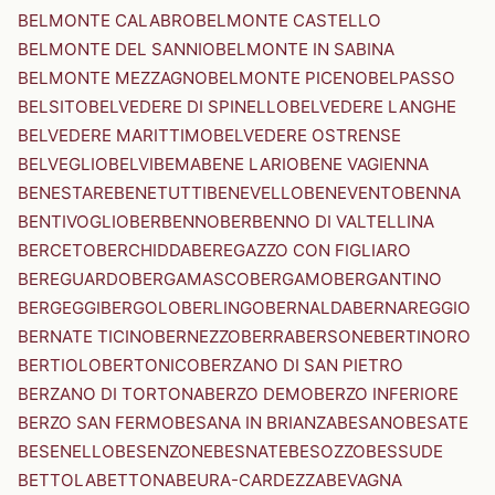
BELMONTE CALABRO
BELMONTE CASTELLO
BELMONTE DEL SANNIO
BELMONTE IN SABINA
BELMONTE MEZZAGNO
BELMONTE PICENO
BELPASSO
BELSITO
BELVEDERE DI SPINELLO
BELVEDERE LANGHE
BELVEDERE MARITTIMO
BELVEDERE OSTRENSE
BELVEGLIO
BELVI
BEMA
BENE LARIO
BENE VAGIENNA
BENESTARE
BENETUTTI
BENEVELLO
BENEVENTO
BENNA
BENTIVOGLIO
BERBENNO
BERBENNO DI VALTELLINA
BERCETO
BERCHIDDA
BEREGAZZO CON FIGLIARO
BEREGUARDO
BERGAMASCO
BERGAMO
BERGANTINO
BERGEGGI
BERGOLO
BERLINGO
BERNALDA
BERNAREGGIO
BERNATE TICINO
BERNEZZO
BERRA
BERSONE
BERTINORO
BERTIOLO
BERTONICO
BERZANO DI SAN PIETRO
BERZANO DI TORTONA
BERZO DEMO
BERZO INFERIORE
BERZO SAN FERMO
BESANA IN BRIANZA
BESANO
BESATE
BESENELLO
BESENZONE
BESNATE
BESOZZO
BESSUDE
BETTOLA
BETTONA
BEURA-CARDEZZA
BEVAGNA