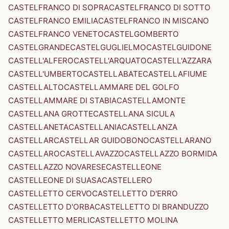
CASTELFRANCO DI SOPRA
CASTELFRANCO DI SOTTO
CASTELFRANCO EMILIA
CASTELFRANCO IN MISCANO
CASTELFRANCO VENETO
CASTELGOMBERTO
CASTELGRANDE
CASTELGUGLIELMO
CASTELGUIDONE
CASTELL'ALFERO
CASTELL'ARQUATO
CASTELL'AZZARA
CASTELL'UMBERTO
CASTELLABATE
CASTELLAFIUME
CASTELLALTO
CASTELLAMMARE DEL GOLFO
CASTELLAMMARE DI STABIA
CASTELLAMONTE
CASTELLANA GROTTE
CASTELLANA SICULA
CASTELLANETA
CASTELLANIA
CASTELLANZA
CASTELLAR
CASTELLAR GUIDOBONO
CASTELLARANO
CASTELLARO
CASTELLAVAZZO
CASTELLAZZO BORMIDA
CASTELLAZZO NOVARESE
CASTELLEONE
CASTELLEONE DI SUASA
CASTELLERO
CASTELLETTO CERVO
CASTELLETTO D'ERRO
CASTELLETTO D'ORBA
CASTELLETTO DI BRANDUZZO
CASTELLETTO MERLI
CASTELLETTO MOLINA