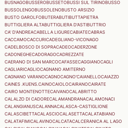
BUSNAGO
BUSSERO
BUSSETO
BUSSI SUL TIRINO
BUSSO
BUSSOLENGO
BUSSOLENO
BUSTO ARSIZIO
BUSTO GAROLFO
BUTERA
BUTI
BUTTAPIETRA
BUTTIGLIERA ALTA
BUTTIGLIERA D'ASTI
BUTTRIO
CA' D'ANDREA
CABELLA LIGURE
CABIATE
CABRAS
CACCAMO
CACCURI
CADEGLIANO-VICONAGO
CADELBOSCO DI SOPRA
CADEO
CADERZONE
CADONEGHE
CADORAGO
CADREZZATE
CAERANO DI SAN MARCO
CAFASSE
CAGGIANO
CAGLI
CAGLIARI
CAGLIO
CAGNANO AMITERNO
CAGNANO VARANO
CAGNO
CAGNO'
CAIANELLO
CAIAZZO
CAINES .KUENS.
CAINO
CAIOLO
CAIRANO
CAIRATE
CAIRO MONTENOTTE
CAIVANO
CALABRITTO
CALALZO DI CADORE
CALAMANDRANA
CALAMONACI
CALANGIANUS
CALANNA
CALASCA-CASTIGLIONE
CALASCIBETTA
CALASCIO
CALASETTA
CALATABIANO
CALATAFIMI
CALAVINO
CALCATA
CALCERANICA AL LAGO