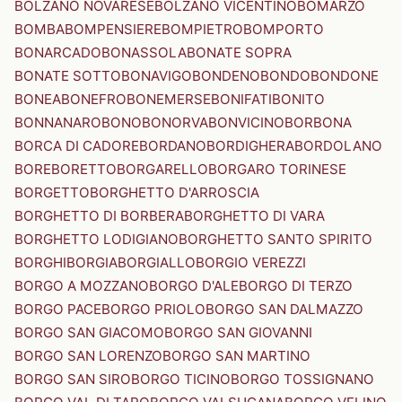
BOLZANO NOVARESE
BOLZANO VICENTINO
BOMARZO
BOMBA
BOMPENSIERE
BOMPIETRO
BOMPORTO
BONARCADO
BONASSOLA
BONATE SOPRA
BONATE SOTTO
BONAVIGO
BONDENO
BONDO
BONDONE
BONEA
BONEFRO
BONEMERSE
BONIFATI
BONITO
BONNANARO
BONO
BONORVA
BONVICINO
BORBONA
BORCA DI CADORE
BORDANO
BORDIGHERA
BORDOLANO
BORE
BORETTO
BORGARELLO
BORGARO TORINESE
BORGETTO
BORGHETTO D'ARROSCIA
BORGHETTO DI BORBERA
BORGHETTO DI VARA
BORGHETTO LODIGIANO
BORGHETTO SANTO SPIRITO
BORGHI
BORGIA
BORGIALLO
BORGIO VEREZZI
BORGO A MOZZANO
BORGO D'ALE
BORGO DI TERZO
BORGO PACE
BORGO PRIOLO
BORGO SAN DALMAZZO
BORGO SAN GIACOMO
BORGO SAN GIOVANNI
BORGO SAN LORENZO
BORGO SAN MARTINO
BORGO SAN SIRO
BORGO TICINO
BORGO TOSSIGNANO