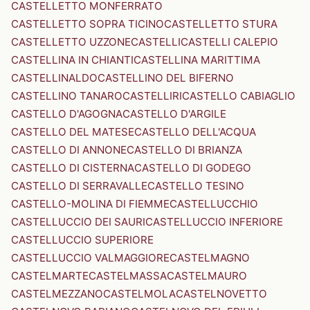
CASTELLETTO MONFERRATO
CASTELLETTO SOPRA TICINO
CASTELLETTO STURA
CASTELLETTO UZZONE
CASTELLI
CASTELLI CALEPIO
CASTELLINA IN CHIANTI
CASTELLINA MARITTIMA
CASTELLINALDO
CASTELLINO DEL BIFERNO
CASTELLINO TANARO
CASTELLIRI
CASTELLO CABIAGLIO
CASTELLO D'AGOGNA
CASTELLO D'ARGILE
CASTELLO DEL MATESE
CASTELLO DELL'ACQUA
CASTELLO DI ANNONE
CASTELLO DI BRIANZA
CASTELLO DI CISTERNA
CASTELLO DI GODEGO
CASTELLO DI SERRAVALLE
CASTELLO TESINO
CASTELLO-MOLINA DI FIEMME
CASTELLUCCHIO
CASTELLUCCIO DEI SAURI
CASTELLUCCIO INFERIORE
CASTELLUCCIO SUPERIORE
CASTELLUCCIO VALMAGGIORE
CASTELMAGNO
CASTELMARTE
CASTELMASSA
CASTELMAURO
CASTELMEZZANO
CASTELMOLA
CASTELNOVETTO