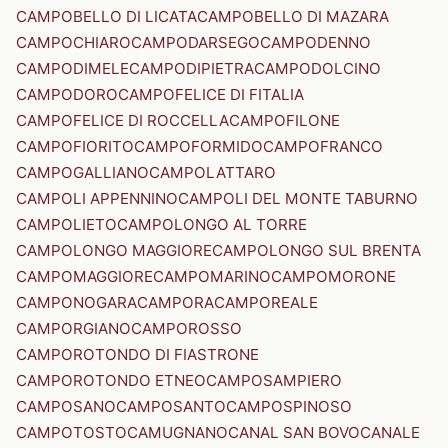
CAMPOBELLO DI LICATA
CAMPOBELLO DI MAZARA
CAMPOCHIARO
CAMPODARSEGO
CAMPODENNO
CAMPODIMELE
CAMPODIPIETRA
CAMPODOLCINO
CAMPODORO
CAMPOFELICE DI FITALIA
CAMPOFELICE DI ROCCELLA
CAMPOFILONE
CAMPOFIORITO
CAMPOFORMIDO
CAMPOFRANCO
CAMPOGALLIANO
CAMPOLATTARO
CAMPOLI APPENNINO
CAMPOLI DEL MONTE TABURNO
CAMPOLIETO
CAMPOLONGO AL TORRE
CAMPOLONGO MAGGIORE
CAMPOLONGO SUL BRENTA
CAMPOMAGGIORE
CAMPOMARINO
CAMPOMORONE
CAMPONOGARA
CAMPORA
CAMPOREALE
CAMPORGIANO
CAMPOROSSO
CAMPOROTONDO DI FIASTRONE
CAMPOROTONDO ETNEO
CAMPOSAMPIERO
CAMPOSANO
CAMPOSANTO
CAMPOSPINOSO
CAMPOTOSTO
CAMUGNANO
CANAL SAN BOVO
CANALE