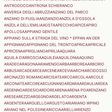
ANTRODOCO
ANTRONA SCHIERANCO
ANVERSA DEGLI ABRUZZI
ANZANO DEL PARCO
ANZANO DI PUGLIA
ANZI
ANZIO
ANZOLA D'OSSOLA
ANZOLA DELL'EMILIA
AOSTA
APECCHIO
APICE
APIRO
APOLLOSA
APPIANO GENTILE
APPIANO SULLA STRADA DEL VINO * EPPAN AN DER
APPIGNANO
APPIGNANO DEL TRONTO
APRICA
APRICALE
APRICENA
APRIGLIANO
APRILIA
AQUARA
AQUILA D'ARROSCIA
AQUILEIA
AQUILONIA
AQUINO
ARADEO
ARAGONA
ARAMENGO
ARBA
ARBOREA
ARBORIO
ARBUS
ARCADE
ARCE
ARCENE
ARCEVIA
ARCHI
ARCIDOSSO
ARCINAZZO ROMANO
ARCISATE
ARCO
ARCOLA
ARCOLE
ARCONATE
ARCORE
ARCUGNANO
ARDARA
ARDAULI
ARDEA
ARDENNO
ARDESIO
ARDORE
ARENA
ARENA PO
ARENZANO
ARESE
AREZZO
ARGEGNO
ARGELATO
ARGENTA
ARGENTERA
ARGUELLO
ARGUSTO
ARI
ARIANO IRPINO
ARIANO NEL POLESINE
ARICCIA
ARIELLI
ARIENZO