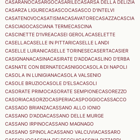
CASARANO
CASARGO
CASARILE
CASARSA DELLA DELIZIA
CASARZA LIGURE
CASASCO
CASASCO D'INTELVI
CASATENOVO
CASATISMA
CASAVATORE
CASAZZA
CASCIA
CASCIAGO
CASCIANA TERME
CASCINA
CASCINETTE D'IVREA
CASEI GEROLA
CASELETTE
CASELLA
CASELLE IN PITTARI
CASELLE LANDI
CASELLE LURANI
CASELLE TORINESE
CASERTA
CASIER
CASIGNANA
CASINA
CASIRATE D'ADDA
CASLINO D'ERBA
CASNATE CON BERNATE
CASNIGO
CASOLA DI NAPOLI
CASOLA IN LUNIGIANA
CASOLA VALSENIO
CASOLE BRUZIO
CASOLE D'ELSA
CASOLI
CASORATE PRIMO
CASORATE SEMPIONE
CASOREZZO
CASORIA
CASORZO
CASPERIA
CASPOGGIO
CASSACCO
CASSAGO BRIANZA
CASSANO ALLO IONIO
CASSANO D'ADDA
CASSANO DELLE MURGE
CASSANO IRPINO
CASSANO MAGNAGO
CASSANO SPINOLA
CASSANO VALCUVIA
CASSARO