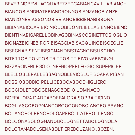
BEVERINO
BEVILACQUA
BEZZECCA
BIANCAVILLA
BIANCHI
BIANCO
BIANDRATE
BIANDRONNO
BIANZANO
BIANZE'
BIANZONE
BIASSONO
BIBBIANO
BIBBIENA
BIBBONA
BIBIANA
BICCARI
BICINICCO
BIDONI'
BIELLA
BIENNO
BIENO
BIENTINA
BIGARELLO
BINAGO
BINASCO
BINETTO
BIOGLIO
BIONAZ
BIONE
BIRORI
BISACCIA
BISACQUINO
BISCEGLIE
BISEGNA
BISENTI
BISIGNANO
BISTAGNO
BISUSCHIO
BITETTO
BITONTO
BITRITTO
BITTI
BIVONA
BIVONGI
BIZZARONE
BLEGGIO INFERIORE
BLEGGIO SUPERIORE
BLELLO
BLERA
BLESSAGNO
BLEVIO
BLUFI
BOARA PISANI
BOBBIO
BOBBIO PELLICE
BOCA
BOCCHIGLIERO
BOCCIOLETO
BOCENAGO
BODIO LOMNAGO
BOFFALORA D'ADDA
BOFFALORA SOPRA TICINO
BOGLIASCO
BOGNANCO
BOGOGNO
BOIANO
BOISSANO
BOLANO
BOLBENO
BOLGARE
BOLLATE
BOLLENGO
BOLOGNA
BOLOGNANO
BOLOGNETTA
BOLOGNOLA
BOLOTANA
BOLSENA
BOLTIERE
BOLZANO .BOZEN.