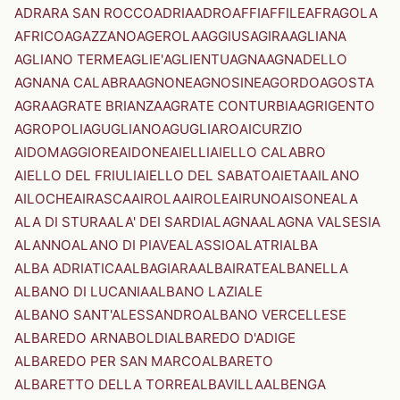
ADRARA SAN ROCCO
ADRIA
ADRO
AFFI
AFFILE
AFRAGOLA
AFRICO
AGAZZANO
AGEROLA
AGGIUS
AGIRA
AGLIANA
AGLIANO TERME
AGLIE'
AGLIENTU
AGNA
AGNADELLO
AGNANA CALABRA
AGNONE
AGNOSINE
AGORDO
AGOSTA
AGRA
AGRATE BRIANZA
AGRATE CONTURBIA
AGRIGENTO
AGROPOLI
AGUGLIANO
AGUGLIARO
AICURZIO
AIDOMAGGIORE
AIDONE
AIELLI
AIELLO CALABRO
AIELLO DEL FRIULI
AIELLO DEL SABATO
AIETA
AILANO
AILOCHE
AIRASCA
AIROLA
AIROLE
AIRUNO
AISONE
ALA
ALA DI STURA
ALA' DEI SARDI
ALAGNA
ALAGNA VALSESIA
ALANNO
ALANO DI PIAVE
ALASSIO
ALATRI
ALBA
ALBA ADRIATICA
ALBAGIARA
ALBAIRATE
ALBANELLA
ALBANO DI LUCANIA
ALBANO LAZIALE
ALBANO SANT'ALESSANDRO
ALBANO VERCELLESE
ALBAREDO ARNABOLDI
ALBAREDO D'ADIGE
ALBAREDO PER SAN MARCO
ALBARETO
ALBARETTO DELLA TORRE
ALBAVILLA
ALBENGA