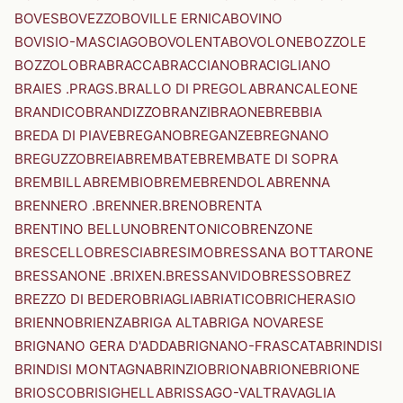
BOVES
BOVEZZO
BOVILLE ERNICA
BOVINO
BOVISIO-MASCIAGO
BOVOLENTA
BOVOLONE
BOZZOLE
BOZZOLO
BRA
BRACCA
BRACCIANO
BRACIGLIANO
BRAIES .PRAGS.
BRALLO DI PREGOLA
BRANCALEONE
BRANDICO
BRANDIZZO
BRANZI
BRAONE
BREBBIA
BREDA DI PIAVE
BREGANO
BREGANZE
BREGNANO
BREGUZZO
BREIA
BREMBATE
BREMBATE DI SOPRA
BREMBILLA
BREMBIO
BREME
BRENDOLA
BRENNA
BRENNERO .BRENNER.
BRENO
BRENTA
BRENTINO BELLUNO
BRENTONICO
BRENZONE
BRESCELLO
BRESCIA
BRESIMO
BRESSANA BOTTARONE
BRESSANONE .BRIXEN.
BRESSANVIDO
BRESSO
BREZ
BREZZO DI BEDERO
BRIAGLIA
BRIATICO
BRICHERASIO
BRIENNO
BRIENZA
BRIGA ALTA
BRIGA NOVARESE
BRIGNANO GERA D'ADDA
BRIGNANO-FRASCATA
BRINDISI
BRINDISI MONTAGNA
BRINZIO
BRIONA
BRIONE
BRIONE
BRIOSCO
BRISIGHELLA
BRISSAGO-VALTRAVAGLIA