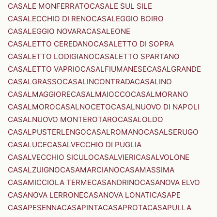
CASALE MONFERRATO
CASALE SUL SILE
CASALECCHIO DI RENO
CASALEGGIO BOIRO
CASALEGGIO NOVARA
CASALEONE
CASALETTO CEREDANO
CASALETTO DI SOPRA
CASALETTO LODIGIANO
CASALETTO SPARTANO
CASALETTO VAPRIO
CASALFIUMANESE
CASALGRANDE
CASALGRASSO
CASALINCONTRADA
CASALINO
CASALMAGGIORE
CASALMAIOCCO
CASALMORANO
CASALMORO
CASALNOCETO
CASALNUOVO DI NAPOLI
CASALNUOVO MONTEROTARO
CASALOLDO
CASALPUSTERLENGO
CASALROMANO
CASALSERUGO
CASALUCE
CASALVECCHIO DI PUGLIA
CASALVECCHIO SICULO
CASALVIERI
CASALVOLONE
CASALZUIGNO
CASAMARCIANO
CASAMASSIMA
CASAMICCIOLA TERME
CASANDRINO
CASANOVA ELVO
CASANOVA LERRONE
CASANOVA LONATI
CASAPE
CASAPESENNA
CASAPINTA
CASAPROTA
CASAPULLA