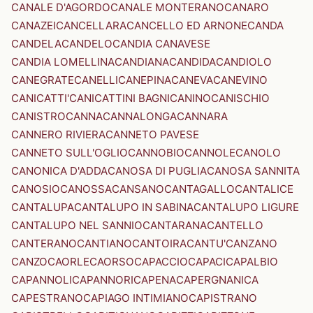
CANALE D'AGORDO
CANALE MONTERANO
CANARO
CANAZEI
CANCELLARA
CANCELLO ED ARNONE
CANDA
CANDELA
CANDELO
CANDIA CANAVESE
CANDIA LOMELLINA
CANDIANA
CANDIDA
CANDIOLO
CANEGRATE
CANELLI
CANEPINA
CANEVA
CANEVINO
CANICATTI'
CANICATTINI BAGNI
CANINO
CANISCHIO
CANISTRO
CANNA
CANNALONGA
CANNARA
CANNERO RIVIERA
CANNETO PAVESE
CANNETO SULL'OGLIO
CANNOBIO
CANNOLE
CANOLO
CANONICA D'ADDA
CANOSA DI PUGLIA
CANOSA SANNITA
CANOSIO
CANOSSA
CANSANO
CANTAGALLO
CANTALICE
CANTALUPA
CANTALUPO IN SABINA
CANTALUPO LIGURE
CANTALUPO NEL SANNIO
CANTARANA
CANTELLO
CANTERANO
CANTIANO
CANTOIRA
CANTU'
CANZANO
CANZO
CAORLE
CAORSO
CAPACCIO
CAPACI
CAPALBIO
CAPANNOLI
CAPANNORI
CAPENA
CAPERGNANICA
CAPESTRANO
CAPIAGO INTIMIANO
CAPISTRANO