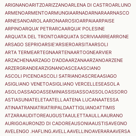
ARIGNANO
ARITZO
ARIZZANO
ARLENA DI CASTRO
ARLUNO
ARMENO
ARMENTO
ARMUNGIA
ARNAD
ARNARA
ARNASCO
ARNESANO
AROLA
ARONA
AROSIO
ARPAIA
ARPAISE
ARPINO
ARQUA' PETRARCA
ARQUA' POLESINE
ARQUATA DEL TRONTO
ARQUATA SCRIVIA
ARRE
ARRONE
ARSAGO SEPRIO
ARSIE'
ARSIERO
ARSITA
ARSOLI
ARTA TERME
ARTEGNA
ARTENA
ARTOGNE
ARVIER
ARZACHENA
ARZAGO D'ADDA
ARZANA
ARZANO
ARZENE
ARZERGRANDE
ARZIGNANO
ASCEA
ASCIANO
ASCOLI PICENO
ASCOLI SATRIANO
ASCREA
ASIAGO
ASIGLIANO VENETO
ASIGLIANO VERCELLESE
ASOLA
ASOLO
ASSAGO
ASSEMINI
ASSISI
ASSO
ASSOLO
ASSORO
ASTI
ASUNI
ATELETA
ATELLA
ATENA LUCANA
ATESSA
ATINA
ATRANI
ATRI
ATRIPALDA
ATTIGLIANO
ATTIMIS
ATZARA
AUDITORE
AUGUSTA
AULETTA
AULLA
AURANO
AURIGO
AURONZO DI CADORE
AUSONIA
AUSTIS
AVEGNO
AVELENGO .HAFLING.
AVELLA
AVELLINO
AVERARA
AVERSA