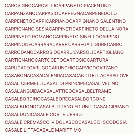
CAROVIGNO
CAROVILLI
CARPANETO PIACENTINO
CARPANZANO
CARPASIO
CARPEGNA
CARPENEDOLO
CARPENETO
CARPI
CARPIANO
CARPIGNANO SALENTINO
CARPIGNANO SESIA
CARPINETI
CARPINETO DELLA NORA
CARPINETO ROMANO
CARPINETO SINELLO
CARPINO
CARPINONE
CARRARA
CARRE'
CARREGA LIGURE
CARRO
CARRODANO
CARROSIO
CARRU'
CARSOLI
CARTIGLIANO
CARTIGNANO
CARTOCETO
CARTOSIO
CARTURA
CARUGATE
CARUGO
CARUNCHIO
CARVICO
CARZANO
CASABONA
CASACALENDA
CASACANDITELLA
CASAGIOVE
CASAL CERMELLI
CASAL DI PRINCIPE
CASAL VELINO
CASALANGUIDA
CASALATTICO
CASALBELTRAME
CASALBORDINO
CASALBORE
CASALBORGONE
CASALBUONO
CASALBUTTANO ED UNITI
CASALCIPRANO
CASALDUNI
CASALE CORTE CERRO
CASALE CREMASCO-VIDOLASCO
CASALE DI SCODOSIA
CASALE LITTA
CASALE MARITTIMO