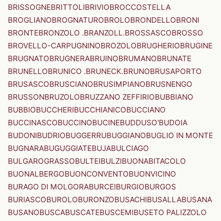
BRISSOGNE
BRITTOLI
BRIVIO
BROCCOSTELLA
BROGLIANO
BROGNATURO
BROLO
BRONDELLO
BRONI
BRONTE
BRONZOLO .BRANZOLL.
BROSSASCO
BROSSO
BROVELLO-CARPUGNINO
BROZOLO
BRUGHERIO
BRUGINE
BRUGNATO
BRUGNERA
BRUINO
BRUMANO
BRUNATE
BRUNELLO
BRUNICO .BRUNECK.
BRUNO
BRUSAPORTO
BRUSASCO
BRUSCIANO
BRUSIMPIANO
BRUSNENGO
BRUSSON
BRUZOLO
BRUZZANO ZEFFIRIO
BUBBIANO
BUBBIO
BUCCHERI
BUCCHIANICO
BUCCIANO
BUCCINASCO
BUCCINO
BUCINE
BUDDUSO'
BUDOIA
BUDONI
BUDRIO
BUGGERRU
BUGGIANO
BUGLIO IN MONTE
BUGNARA
BUGUGGIATE
BUJA
BULCIAGO
BULGAROGRASSO
BULTEI
BULZI
BUONABITACOLO
BUONALBERGO
BUONCONVENTO
BUONVICINO
BURAGO DI MOLGORA
BURCEI
BURGIO
BURGOS
BURIASCO
BUROLO
BURONZO
BUSACHI
BUSALLA
BUSANA
BUSANO
BUSCA
BUSCATE
BUSCEMI
BUSETO PALIZZOLO