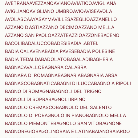
AVETRANA
AVEZZANO
AVIANO
AVIATICO
AVIGLIANA
AVIGLIANO
AVIGLIANO UMBRO
AVIO
AVISE
AVOLA
AVOLASCA
AYAS
AYMAVILLES
AZEGLIO
AZZANELLO
AZZANO D'ASTI
AZZANO DECIMO
AZZANO MELLA
AZZANO SAN PAOLO
AZZATE
AZZIO
AZZONE
BACENO
BACOLI
BADALUCCO
BADESI
BADIA .ABTEI.
BADIA CALAVENA
BADIA PAVESE
BADIA POLESINE
BADIA TEDALDA
BADOLATO
BAGALADI
BAGHERIA
BAGNACAVALLO
BAGNARA CALABRA
BAGNARA DI ROMAGNA
BAGNARIA
BAGNARIA ARSA
BAGNASCO
BAGNATICA
BAGNI DI LUCCA
BAGNO A RIPOLI
BAGNO DI ROMAGNA
BAGNOLI DEL TRIGNO
BAGNOLI DI SOPRA
BAGNOLI IRPINO
BAGNOLO CREMASCO
BAGNOLO DEL SALENTO
BAGNOLO DI PO
BAGNOLO IN PIANO
BAGNOLO MELLA
BAGNOLO PIEMONTE
BAGNOLO SAN VITO
BAGNONE
BAGNOREGIO
BAGOLINO
BAIA E LATINA
BAIANO
BAIARDO