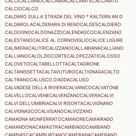
CALCI
CALCIANO
CALCINAIA
CALCINATE
CALCINATO
CALCIO
CALCO
CALDARO SULLA STRADA DEL VINO * KALTERN AN D
CALDAROLA
CALDERARA DI RENO
CALDES
CALDIERO
CALDOGNO
CALDONAZZO
CALENDASCO
CALENZANO
CALESTANO
CALICE AL CORNOVIGLIO
CALICE LIGURE
CALIMERA
CALITRI
CALIZZANO
CALLABIANA
CALLIANO
CALLIANO
CALOLZIOCORTE
CALOPEZZATI
CALOSSO
CALOVETO
CALTABELLOTTA
CALTAGIRONE
CALTANISSETTA
CALTAVUTURO
CALTIGNAGA
CALTO
CALTRANO
CALUSCO D'ADDA
CALUSO
CALVAGESE DELLA RIVIERA
CALVANICO
CALVATONE
CALVELLO
CALVENE
CALVENZANO
CALVERA
CALVI
CALVI DELL'UMBRIA
CALVI RISORTA
CALVIGNANO
CALVIGNASCO
CALVISANO
CALVIZZANO
CAMAGNA MONFERRATO
CAMAIORE
CAMAIRAGO
CAMANDONA
CAMASTRA
CAMBIAGO
CAMBIANO
CAMBIASCA
CAMBURZANO
CAMERANA
CAMERANO