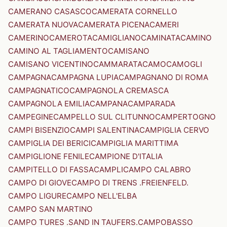
CAMERANO CASASCO
CAMERATA CORNELLO
CAMERATA NUOVA
CAMERATA PICENA
CAMERI
CAMERINO
CAMEROTA
CAMIGLIANO
CAMINATA
CAMINO
CAMINO AL TAGLIAMENTO
CAMISANO
CAMISANO VICENTINO
CAMMARATA
CAMO
CAMOGLI
CAMPAGNA
CAMPAGNA LUPIA
CAMPAGNANO DI ROMA
CAMPAGNATICO
CAMPAGNOLA CREMASCA
CAMPAGNOLA EMILIA
CAMPANA
CAMPARADA
CAMPEGINE
CAMPELLO SUL CLITUNNO
CAMPERTOGNO
CAMPI BISENZIO
CAMPI SALENTINA
CAMPIGLIA CERVO
CAMPIGLIA DEI BERICI
CAMPIGLIA MARITTIMA
CAMPIGLIONE FENILE
CAMPIONE D'ITALIA
CAMPITELLO DI FASSA
CAMPLI
CAMPO CALABRO
CAMPO DI GIOVE
CAMPO DI TRENS .FREIENFELD.
CAMPO LIGURE
CAMPO NELL'ELBA
CAMPO SAN MARTINO
CAMPO TURES .SAND IN TAUFERS.
CAMPOBASSO