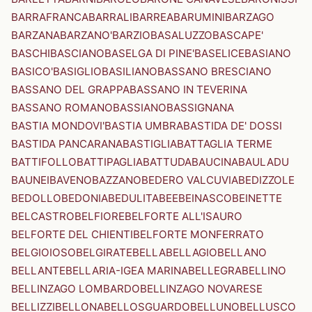
BARRAFRANCA
BARRALI
BARREA
BARUMINI
BARZAGO
BARZANA
BARZANO'
BARZIO
BASALUZZO
BASCAPE'
BASCHI
BASCIANO
BASELGA DI PINE'
BASELICE
BASIANO
BASICO'
BASIGLIO
BASILIANO
BASSANO BRESCIANO
BASSANO DEL GRAPPA
BASSANO IN TEVERINA
BASSANO ROMANO
BASSIANO
BASSIGNANA
BASTIA MONDOVI'
BASTIA UMBRA
BASTIDA DE' DOSSI
BASTIDA PANCARANA
BASTIGLIA
BATTAGLIA TERME
BATTIFOLLO
BATTIPAGLIA
BATTUDA
BAUCINA
BAULADU
BAUNEI
BAVENO
BAZZANO
BEDERO VALCUVIA
BEDIZZOLE
BEDOLLO
BEDONIA
BEDULITA
BEE
BEINASCO
BEINETTE
BELCASTRO
BELFIORE
BELFORTE ALL'ISAURO
BELFORTE DEL CHIENTI
BELFORTE MONFERRATO
BELGIOIOSO
BELGIRATE
BELLA
BELLAGIO
BELLANO
BELLANTE
BELLARIA-IGEA MARINA
BELLEGRA
BELLINO
BELLINZAGO LOMBARDO
BELLINZAGO NOVARESE
BELLIZZI
BELLONA
BELLOSGUARDO
BELLUNO
BELLUSCO