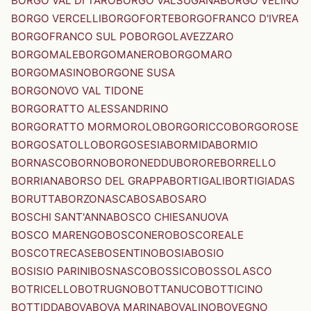
BORGO VAL DI TARO
BORGO VALSUGANA
BORGO VELINO
BORGO VERCELLI
BORGOFORTE
BORGOFRANCO D'IVREA
BORGOFRANCO SUL PO
BORGOLAVEZZARO
BORGOMALE
BORGOMANERO
BORGOMARO
BORGOMASINO
BORGONE SUSA
BORGONOVO VAL TIDONE
BORGORATTO ALESSANDRINO
BORGORATTO MORMOROLO
BORGORICCO
BORGOROSE
BORGOSATOLLO
BORGOSESIA
BORMIDA
BORMIO
BORNASCO
BORNO
BORONEDDU
BORORE
BORRELLO
BORRIANA
BORSO DEL GRAPPA
BORTIGALI
BORTIGIADAS
BORUTTA
BORZONASCA
BOSA
BOSARO
BOSCHI SANT'ANNA
BOSCO CHIESANUOVA
BOSCO MARENGO
BOSCONERO
BOSCOREALE
BOSCOTRECASE
BOSENTINO
BOSIA
BOSIO
BOSISIO PARINI
BOSNASCO
BOSSICO
BOSSOLASCO
BOTRICELLO
BOTRUGNO
BOTTANUCO
BOTTICINO
BOTTIDDA
BOVA
BOVA MARINA
BOVALINO
BOVEGNO