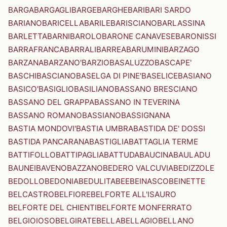
BARGA
BARGAGLI
BARGE
BARGHE
BARI
BARI SARDO
BARIANO
BARICELLA
BARILE
BARISCIANO
BARLASSINA
BARLETTA
BARNI
BAROLO
BARONE CANAVESE
BARONISSI
BARRAFRANCA
BARRALI
BARREA
BARUMINI
BARZAGO
BARZANA
BARZANO'
BARZIO
BASALUZZO
BASCAPE'
BASCHI
BASCIANO
BASELGA DI PINE'
BASELICE
BASIANO
BASICO'
BASIGLIO
BASILIANO
BASSANO BRESCIANO
BASSANO DEL GRAPPA
BASSANO IN TEVERINA
BASSANO ROMANO
BASSIANO
BASSIGNANA
BASTIA MONDOVI'
BASTIA UMBRA
BASTIDA DE' DOSSI
BASTIDA PANCARANA
BASTIGLIA
BATTAGLIA TERME
BATTIFOLLO
BATTIPAGLIA
BATTUDA
BAUCINA
BAULADU
BAUNEI
BAVENO
BAZZANO
BEDERO VALCUVIA
BEDIZZOLE
BEDOLLO
BEDONIA
BEDULITA
BEE
BEINASCO
BEINETTE
BELCASTRO
BELFIORE
BELFORTE ALL'ISAURO
BELFORTE DEL CHIENTI
BELFORTE MONFERRATO
BELGIOIOSO
BELGIRATE
BELLA
BELLAGIO
BELLANO