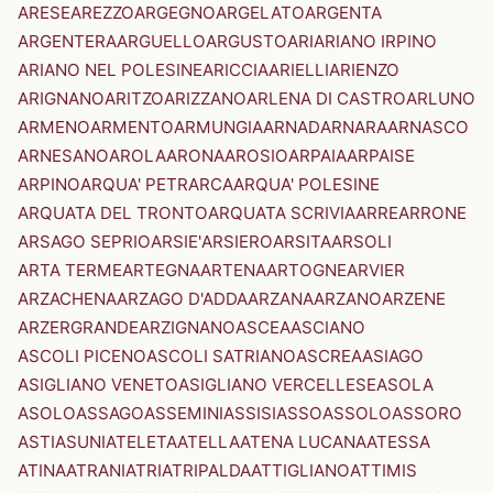
ARESE
AREZZO
ARGEGNO
ARGELATO
ARGENTA
ARGENTERA
ARGUELLO
ARGUSTO
ARI
ARIANO IRPINO
ARIANO NEL POLESINE
ARICCIA
ARIELLI
ARIENZO
ARIGNANO
ARITZO
ARIZZANO
ARLENA DI CASTRO
ARLUNO
ARMENO
ARMENTO
ARMUNGIA
ARNAD
ARNARA
ARNASCO
ARNESANO
AROLA
ARONA
AROSIO
ARPAIA
ARPAISE
ARPINO
ARQUA' PETRARCA
ARQUA' POLESINE
ARQUATA DEL TRONTO
ARQUATA SCRIVIA
ARRE
ARRONE
ARSAGO SEPRIO
ARSIE'
ARSIERO
ARSITA
ARSOLI
ARTA TERME
ARTEGNA
ARTENA
ARTOGNE
ARVIER
ARZACHENA
ARZAGO D'ADDA
ARZANA
ARZANO
ARZENE
ARZERGRANDE
ARZIGNANO
ASCEA
ASCIANO
ASCOLI PICENO
ASCOLI SATRIANO
ASCREA
ASIAGO
ASIGLIANO VENETO
ASIGLIANO VERCELLESE
ASOLA
ASOLO
ASSAGO
ASSEMINI
ASSISI
ASSO
ASSOLO
ASSORO
ASTI
ASUNI
ATELETA
ATELLA
ATENA LUCANA
ATESSA
ATINA
ATRANI
ATRI
ATRIPALDA
ATTIGLIANO
ATTIMIS