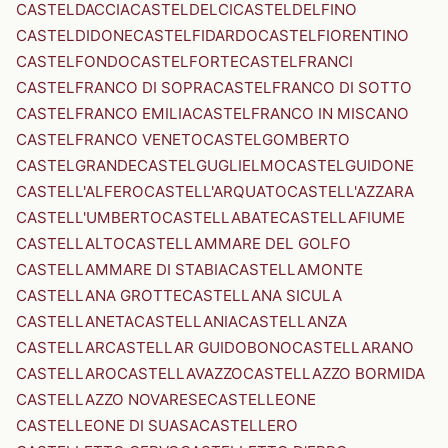
CASTELDACCIA
CASTELDELCI
CASTELDELFINO
CASTELDIDONE
CASTELFIDARDO
CASTELFIORENTINO
CASTELFONDO
CASTELFORTE
CASTELFRANCI
CASTELFRANCO DI SOPRA
CASTELFRANCO DI SOTTO
CASTELFRANCO EMILIA
CASTELFRANCO IN MISCANO
CASTELFRANCO VENETO
CASTELGOMBERTO
CASTELGRANDE
CASTELGUGLIELMO
CASTELGUIDONE
CASTELL'ALFERO
CASTELL'ARQUATO
CASTELL'AZZARA
CASTELL'UMBERTO
CASTELLABATE
CASTELLAFIUME
CASTELLALTO
CASTELLAMMARE DEL GOLFO
CASTELLAMMARE DI STABIA
CASTELLAMONTE
CASTELLANA GROTTE
CASTELLANA SICULA
CASTELLANETA
CASTELLANIA
CASTELLANZA
CASTELLAR
CASTELLAR GUIDOBONO
CASTELLARANO
CASTELLARO
CASTELLAVAZZO
CASTELLAZZO BORMIDA
CASTELLAZZO NOVARESE
CASTELLEONE
CASTELLEONE DI SUASA
CASTELLERO