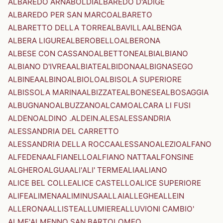
ALBAREDO ARNABOLDI
ALBAREDO D'ADIGE
ALBAREDO PER SAN MARCO
ALBARETO
ALBARETTO DELLA TORRE
ALBAVILLA
ALBENGA
ALBERA LIGURE
ALBEROBELLO
ALBERONA
ALBESE CON CASSANO
ALBETTONE
ALBI
ALBIANO
ALBIANO D'IVREA
ALBIATE
ALBIDONA
ALBIGNASEGO
ALBINEA
ALBINO
ALBIOLO
ALBISOLA SUPERIORE
ALBISSOLA MARINA
ALBIZZATE
ALBONESE
ALBOSAGGIA
ALBUGNANO
ALBUZZANO
ALCAMO
ALCARA LI FUSI
ALDENO
ALDINO .ALDEIN.
ALES
ALESSANDRIA
ALESSANDRIA DEL CARRETTO
ALESSANDRIA DELLA ROCCA
ALESSANO
ALEZIO
ALFANO
ALFEDENA
ALFIANELLO
ALFIANO NATTA
ALFONSINE
ALGHERO
ALGUA
ALI'
ALI' TERME
ALIA
ALIANO
ALICE BEL COLLE
ALICE CASTELLO
ALICE SUPERIORE
ALIFE
ALIMENA
ALIMINUSA
ALLAI
ALLEGHE
ALLEIN
ALLERONA
ALLISTE
ALLUMIERE
ALLUVIONI CAMBIO'
ALME'
ALMENNO SAN BARTOLOMEO