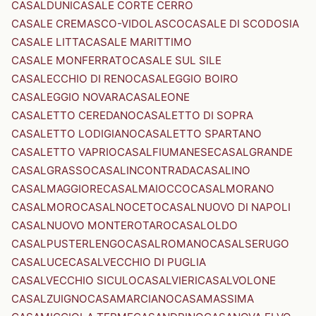
CASALDUNI
CASALE CORTE CERRO
CASALE CREMASCO-VIDOLASCO
CASALE DI SCODOSIA
CASALE LITTA
CASALE MARITTIMO
CASALE MONFERRATO
CASALE SUL SILE
CASALECCHIO DI RENO
CASALEGGIO BOIRO
CASALEGGIO NOVARA
CASALEONE
CASALETTO CEREDANO
CASALETTO DI SOPRA
CASALETTO LODIGIANO
CASALETTO SPARTANO
CASALETTO VAPRIO
CASALFIUMANESE
CASALGRANDE
CASALGRASSO
CASALINCONTRADA
CASALINO
CASALMAGGIORE
CASALMAIOCCO
CASALMORANO
CASALMORO
CASALNOCETO
CASALNUOVO DI NAPOLI
CASALNUOVO MONTEROTARO
CASALOLDO
CASALPUSTERLENGO
CASALROMANO
CASALSERUGO
CASALUCE
CASALVECCHIO DI PUGLIA
CASALVECCHIO SICULO
CASALVIERI
CASALVOLONE
CASALZUIGNO
CASAMARCIANO
CASAMASSIMA