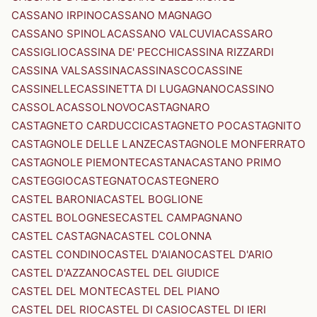
CASSANO IRPINO
CASSANO MAGNAGO
CASSANO SPINOLA
CASSANO VALCUVIA
CASSARO
CASSIGLIO
CASSINA DE' PECCHI
CASSINA RIZZARDI
CASSINA VALSASSINA
CASSINASCO
CASSINE
CASSINELLE
CASSINETTA DI LUGAGNANO
CASSINO
CASSOLA
CASSOLNOVO
CASTAGNARO
CASTAGNETO CARDUCCI
CASTAGNETO PO
CASTAGNITO
CASTAGNOLE DELLE LANZE
CASTAGNOLE MONFERRATO
CASTAGNOLE PIEMONTE
CASTANA
CASTANO PRIMO
CASTEGGIO
CASTEGNATO
CASTEGNERO
CASTEL BARONIA
CASTEL BOGLIONE
CASTEL BOLOGNESE
CASTEL CAMPAGNANO
CASTEL CASTAGNA
CASTEL COLONNA
CASTEL CONDINO
CASTEL D'AIANO
CASTEL D'ARIO
CASTEL D'AZZANO
CASTEL DEL GIUDICE
CASTEL DEL MONTE
CASTEL DEL PIANO
CASTEL DEL RIO
CASTEL DI CASIO
CASTEL DI IERI