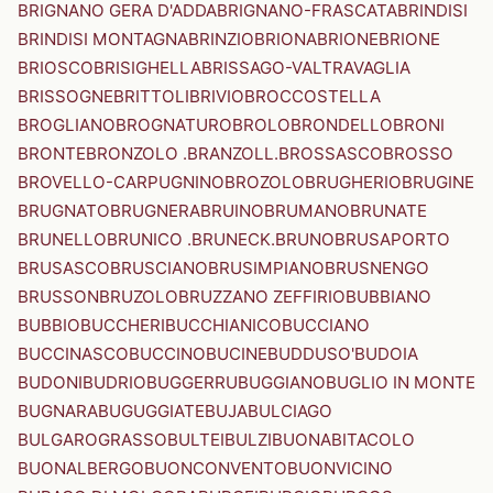
BRIGNANO GERA D'ADDA
BRIGNANO-FRASCATA
BRINDISI
BRINDISI MONTAGNA
BRINZIO
BRIONA
BRIONE
BRIONE
BRIOSCO
BRISIGHELLA
BRISSAGO-VALTRAVAGLIA
BRISSOGNE
BRITTOLI
BRIVIO
BROCCOSTELLA
BROGLIANO
BROGNATURO
BROLO
BRONDELLO
BRONI
BRONTE
BRONZOLO .BRANZOLL.
BROSSASCO
BROSSO
BROVELLO-CARPUGNINO
BROZOLO
BRUGHERIO
BRUGINE
BRUGNATO
BRUGNERA
BRUINO
BRUMANO
BRUNATE
BRUNELLO
BRUNICO .BRUNECK.
BRUNO
BRUSAPORTO
BRUSASCO
BRUSCIANO
BRUSIMPIANO
BRUSNENGO
BRUSSON
BRUZOLO
BRUZZANO ZEFFIRIO
BUBBIANO
BUBBIO
BUCCHERI
BUCCHIANICO
BUCCIANO
BUCCINASCO
BUCCINO
BUCINE
BUDDUSO'
BUDOIA
BUDONI
BUDRIO
BUGGERRU
BUGGIANO
BUGLIO IN MONTE
BUGNARA
BUGUGGIATE
BUJA
BULCIAGO
BULGAROGRASSO
BULTEI
BULZI
BUONABITACOLO
BUONALBERGO
BUONCONVENTO
BUONVICINO