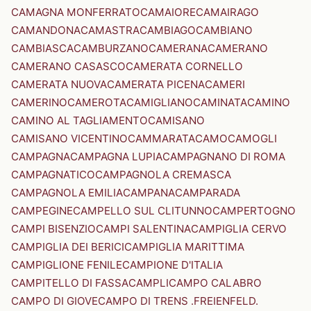
CAMAGNA MONFERRATO
CAMAIORE
CAMAIRAGO
CAMANDONA
CAMASTRA
CAMBIAGO
CAMBIANO
CAMBIASCA
CAMBURZANO
CAMERANA
CAMERANO
CAMERANO CASASCO
CAMERATA CORNELLO
CAMERATA NUOVA
CAMERATA PICENA
CAMERI
CAMERINO
CAMEROTA
CAMIGLIANO
CAMINATA
CAMINO
CAMINO AL TAGLIAMENTO
CAMISANO
CAMISANO VICENTINO
CAMMARATA
CAMO
CAMOGLI
CAMPAGNA
CAMPAGNA LUPIA
CAMPAGNANO DI ROMA
CAMPAGNATICO
CAMPAGNOLA CREMASCA
CAMPAGNOLA EMILIA
CAMPANA
CAMPARADA
CAMPEGINE
CAMPELLO SUL CLITUNNO
CAMPERTOGNO
CAMPI BISENZIO
CAMPI SALENTINA
CAMPIGLIA CERVO
CAMPIGLIA DEI BERICI
CAMPIGLIA MARITTIMA
CAMPIGLIONE FENILE
CAMPIONE D'ITALIA
CAMPITELLO DI FASSA
CAMPLI
CAMPO CALABRO
CAMPO DI GIOVE
CAMPO DI TRENS .FREIENFELD.