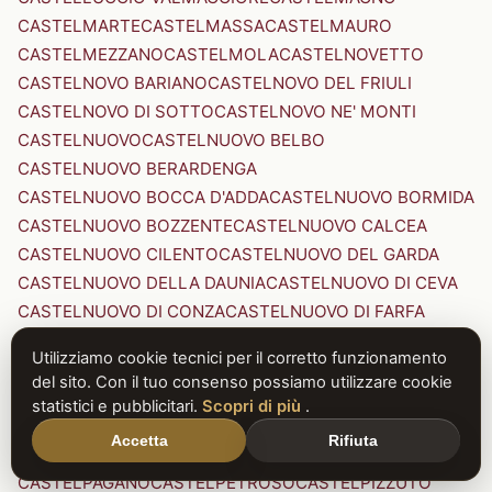
CASTELMARTE
CASTELMASSA
CASTELMAURO
CASTELMEZZANO
CASTELMOLA
CASTELNOVETTO
CASTELNOVO BARIANO
CASTELNOVO DEL FRIULI
CASTELNOVO DI SOTTO
CASTELNOVO NE' MONTI
CASTELNUOVO
CASTELNUOVO BELBO
CASTELNUOVO BERARDENGA
CASTELNUOVO BOCCA D'ADDA
CASTELNUOVO BORMIDA
CASTELNUOVO BOZZENTE
CASTELNUOVO CALCEA
CASTELNUOVO CILENTO
CASTELNUOVO DEL GARDA
CASTELNUOVO DELLA DAUNIA
CASTELNUOVO DI CEVA
CASTELNUOVO DI CONZA
CASTELNUOVO DI FARFA
CASTELNUOVO DI GARFAGNANA
Utilizziamo cookie tecnici per il corretto funzionamento
CASTELNUOVO DI PORTO
CASTELNUOVO DON BOSCO
del sito. Con il tuo consenso possiamo utilizzare cookie
CASTELNUOVO MAGRA
CASTELNUOVO NIGRA
statistici e pubblicitari.
Scopri di più
.
CASTELNUOVO PARANO
CASTELNUOVO RANGONE
Accetta
Rifiuta
CASTELNUOVO SCRIVIA
CASTELNUOVO VAL DI CECINA
CASTELPAGANO
CASTELPETROSO
CASTELPIZZUTO