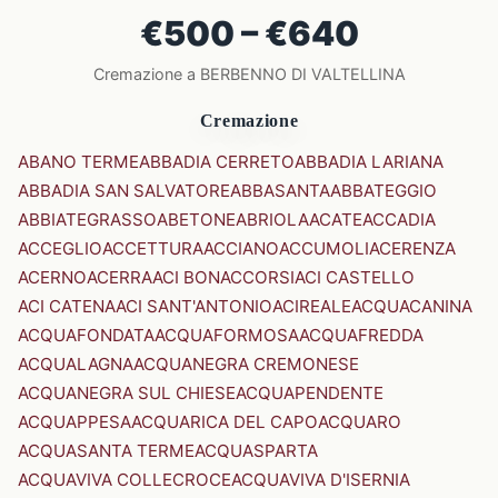
€500 – €640
Cremazione a BERBENNO DI VALTELLINA
Cremazione
ABANO TERME
ABBADIA CERRETO
ABBADIA LARIANA
ABBADIA SAN SALVATORE
ABBASANTA
ABBATEGGIO
ABBIATEGRASSO
ABETONE
ABRIOLA
ACATE
ACCADIA
ACCEGLIO
ACCETTURA
ACCIANO
ACCUMOLI
ACERENZA
ACERNO
ACERRA
ACI BONACCORSI
ACI CASTELLO
ACI CATENA
ACI SANT'ANTONIO
ACIREALE
ACQUACANINA
ACQUAFONDATA
ACQUAFORMOSA
ACQUAFREDDA
ACQUALAGNA
ACQUANEGRA CREMONESE
ACQUANEGRA SUL CHIESE
ACQUAPENDENTE
ACQUAPPESA
ACQUARICA DEL CAPO
ACQUARO
ACQUASANTA TERME
ACQUASPARTA
ACQUAVIVA COLLECROCE
ACQUAVIVA D'ISERNIA