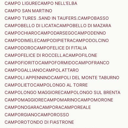
CAMPO LIGURE
CAMPO NELL'ELBA
CAMPO SAN MARTINO
CAMPO TURES .SAND IN TAUFERS.
CAMPOBASSO
CAMPOBELLO DI LICATA
CAMPOBELLO DI MAZARA
CAMPOCHIARO
CAMPODARSEGO
CAMPODENNO
CAMPODIMELE
CAMPODIPIETRA
CAMPODOLCINO
CAMPODORO
CAMPOFELICE DI FITALIA
CAMPOFELICE DI ROCCELLA
CAMPOFILONE
CAMPOFIORITO
CAMPOFORMIDO
CAMPOFRANCO
CAMPOGALLIANO
CAMPOLATTARO
CAMPOLI APPENNINO
CAMPOLI DEL MONTE TABURNO
CAMPOLIETO
CAMPOLONGO AL TORRE
CAMPOLONGO MAGGIORE
CAMPOLONGO SUL BRENTA
CAMPOMAGGIORE
CAMPOMARINO
CAMPOMORONE
CAMPONOGARA
CAMPORA
CAMPOREALE
CAMPORGIANO
CAMPOROSSO
CAMPOROTONDO DI FIASTRONE