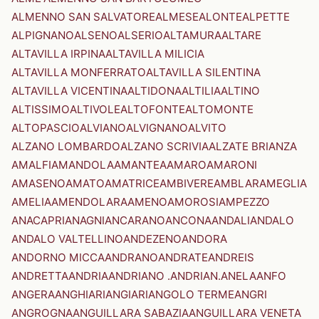
ALMENNO SAN SALVATORE
ALMESE
ALONTE
ALPETTE
ALPIGNANO
ALSENO
ALSERIO
ALTAMURA
ALTARE
ALTAVILLA IRPINA
ALTAVILLA MILICIA
ALTAVILLA MONFERRATO
ALTAVILLA SILENTINA
ALTAVILLA VICENTINA
ALTIDONA
ALTILIA
ALTINO
ALTISSIMO
ALTIVOLE
ALTOFONTE
ALTOMONTE
ALTOPASCIO
ALVIANO
ALVIGNANO
ALVITO
ALZANO LOMBARDO
ALZANO SCRIVIA
ALZATE BRIANZA
AMALFI
AMANDOLA
AMANTEA
AMARO
AMARONI
AMASENO
AMATO
AMATRICE
AMBIVERE
AMBLAR
AMEGLIA
AMELIA
AMENDOLARA
AMENO
AMOROSI
AMPEZZO
ANACAPRI
ANAGNI
ANCARANO
ANCONA
ANDALI
ANDALO
ANDALO VALTELLINO
ANDEZENO
ANDORA
ANDORNO MICCA
ANDRANO
ANDRATE
ANDREIS
ANDRETTA
ANDRIA
ANDRIANO .ANDRIAN.
ANELA
ANFO
ANGERA
ANGHIARI
ANGIARI
ANGOLO TERME
ANGRI
ANGROGNA
ANGUILLARA SABAZIA
ANGUILLARA VENETA