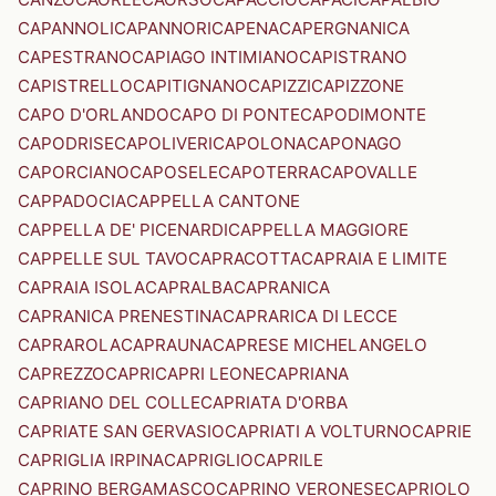
CAPANNOLI
CAPANNORI
CAPENA
CAPERGNANICA
CAPESTRANO
CAPIAGO INTIMIANO
CAPISTRANO
CAPISTRELLO
CAPITIGNANO
CAPIZZI
CAPIZZONE
CAPO D'ORLANDO
CAPO DI PONTE
CAPODIMONTE
CAPODRISE
CAPOLIVERI
CAPOLONA
CAPONAGO
CAPORCIANO
CAPOSELE
CAPOTERRA
CAPOVALLE
CAPPADOCIA
CAPPELLA CANTONE
CAPPELLA DE' PICENARDI
CAPPELLA MAGGIORE
CAPPELLE SUL TAVO
CAPRACOTTA
CAPRAIA E LIMITE
CAPRAIA ISOLA
CAPRALBA
CAPRANICA
CAPRANICA PRENESTINA
CAPRARICA DI LECCE
CAPRAROLA
CAPRAUNA
CAPRESE MICHELANGELO
CAPREZZO
CAPRI
CAPRI LEONE
CAPRIANA
CAPRIANO DEL COLLE
CAPRIATA D'ORBA
CAPRIATE SAN GERVASIO
CAPRIATI A VOLTURNO
CAPRIE
CAPRIGLIA IRPINA
CAPRIGLIO
CAPRILE
CAPRINO BERGAMASCO
CAPRINO VERONESE
CAPRIOLO