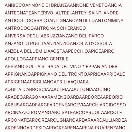
ANNICCO
ANNONE DI BRIANZA
ANNONE VENETO
ANOIA
ANTEGNATE
ANTERIVO .ALTREI.
ANTEY-SAINT-ANDRE'
ANTICOLI CORRADO
ANTIGNANO
ANTILLO
ANTONIMINA
ANTRODOCO
ANTRONA SCHIERANCO
ANVERSA DEGLI ABRUZZI
ANZANO DEL PARCO
ANZANO DI PUGLIA
ANZI
ANZIO
ANZOLA D'OSSOLA
ANZOLA DELL'EMILIA
AOSTA
APECCHIO
APICE
APIRO
APOLLOSA
APPIANO GENTILE
APPIANO SULLA STRADA DEL VINO * EPPAN AN DER
APPIGNANO
APPIGNANO DEL TRONTO
APRICA
APRICALE
APRICENA
APRIGLIANO
APRILIA
AQUARA
AQUILA D'ARROSCIA
AQUILEIA
AQUILONIA
AQUINO
ARADEO
ARAGONA
ARAMENGO
ARBA
ARBOREA
ARBORIO
ARBUS
ARCADE
ARCE
ARCENE
ARCEVIA
ARCHI
ARCIDOSSO
ARCINAZZO ROMANO
ARCISATE
ARCO
ARCOLA
ARCOLE
ARCONATE
ARCORE
ARCUGNANO
ARDARA
ARDAULI
ARDEA
ARDENNO
ARDESIO
ARDORE
ARENA
ARENA PO
ARENZANO