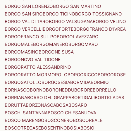
BORGO SAN LORENZO
BORGO SAN MARTINO
BORGO SAN SIRO
BORGO TICINO
BORGO TOSSIGNANO
BORGO VAL DI TARO
BORGO VALSUGANA
BORGO VELINO
BORGO VERCELLI
BORGOFORTE
BORGOFRANCO D'IVREA
BORGOFRANCO SUL PO
BORGOLAVEZZARO
BORGOMALE
BORGOMANERO
BORGOMARO
BORGOMASINO
BORGONE SUSA
BORGONOVO VAL TIDONE
BORGORATTO ALESSANDRINO
BORGORATTO MORMOROLO
BORGORICCO
BORGOROSE
BORGOSATOLLO
BORGOSESIA
BORMIDA
BORMIO
BORNASCO
BORNO
BORONEDDU
BORORE
BORRELLO
BORRIANA
BORSO DEL GRAPPA
BORTIGALI
BORTIGIADAS
BORUTTA
BORZONASCA
BOSA
BOSARO
BOSCHI SANT'ANNA
BOSCO CHIESANUOVA
BOSCO MARENGO
BOSCONERO
BOSCOREALE
BOSCOTRECASE
BOSENTINO
BOSIA
BOSIO