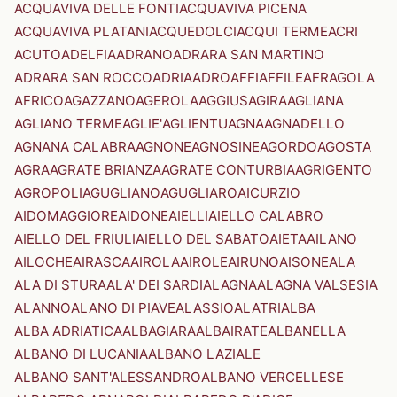
ACQUAVIVA DELLE FONTI
ACQUAVIVA PICENA
ACQUAVIVA PLATANI
ACQUEDOLCI
ACQUI TERME
ACRI
ACUTO
ADELFIA
ADRANO
ADRARA SAN MARTINO
ADRARA SAN ROCCO
ADRIA
ADRO
AFFI
AFFILE
AFRAGOLA
AFRICO
AGAZZANO
AGEROLA
AGGIUS
AGIRA
AGLIANA
AGLIANO TERME
AGLIE'
AGLIENTU
AGNA
AGNADELLO
AGNANA CALABRA
AGNONE
AGNOSINE
AGORDO
AGOSTA
AGRA
AGRATE BRIANZA
AGRATE CONTURBIA
AGRIGENTO
AGROPOLI
AGUGLIANO
AGUGLIARO
AICURZIO
AIDOMAGGIORE
AIDONE
AIELLI
AIELLO CALABRO
AIELLO DEL FRIULI
AIELLO DEL SABATO
AIETA
AILANO
AILOCHE
AIRASCA
AIROLA
AIROLE
AIRUNO
AISONE
ALA
ALA DI STURA
ALA' DEI SARDI
ALAGNA
ALAGNA VALSESIA
ALANNO
ALANO DI PIAVE
ALASSIO
ALATRI
ALBA
ALBA ADRIATICA
ALBAGIARA
ALBAIRATE
ALBANELLA
ALBANO DI LUCANIA
ALBANO LAZIALE
ALBANO SANT'ALESSANDRO
ALBANO VERCELLESE