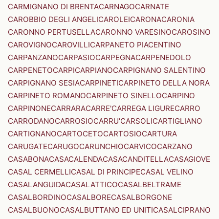
CARMIGNANO DI BRENTA
CARNAGO
CARNATE
CAROBBIO DEGLI ANGELI
CAROLEI
CARONA
CARONIA
CARONNO PERTUSELLA
CARONNO VARESINO
CAROSINO
CAROVIGNO
CAROVILLI
CARPANETO PIACENTINO
CARPANZANO
CARPASIO
CARPEGNA
CARPENEDOLO
CARPENETO
CARPI
CARPIANO
CARPIGNANO SALENTINO
CARPIGNANO SESIA
CARPINETI
CARPINETO DELLA NORA
CARPINETO ROMANO
CARPINETO SINELLO
CARPINO
CARPINONE
CARRARA
CARRE'
CARREGA LIGURE
CARRO
CARRODANO
CARROSIO
CARRU'
CARSOLI
CARTIGLIANO
CARTIGNANO
CARTOCETO
CARTOSIO
CARTURA
CARUGATE
CARUGO
CARUNCHIO
CARVICO
CARZANO
CASABONA
CASACALENDA
CASACANDITELLA
CASAGIOVE
CASAL CERMELLI
CASAL DI PRINCIPE
CASAL VELINO
CASALANGUIDA
CASALATTICO
CASALBELTRAME
CASALBORDINO
CASALBORE
CASALBORGONE
CASALBUONO
CASALBUTTANO ED UNITI
CASALCIPRANO