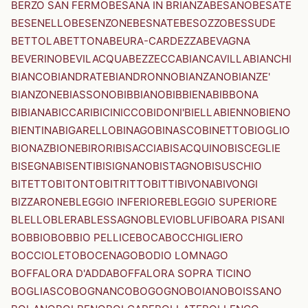
BERZO SAN FERMO
BESANA IN BRIANZA
BESANO
BESATE
BESENELLO
BESENZONE
BESNATE
BESOZZO
BESSUDE
BETTOLA
BETTONA
BEURA-CARDEZZA
BEVAGNA
BEVERINO
BEVILACQUA
BEZZECCA
BIANCAVILLA
BIANCHI
BIANCO
BIANDRATE
BIANDRONNO
BIANZANO
BIANZE'
BIANZONE
BIASSONO
BIBBIANO
BIBBIENA
BIBBONA
BIBIANA
BICCARI
BICINICCO
BIDONI'
BIELLA
BIENNO
BIENO
BIENTINA
BIGARELLO
BINAGO
BINASCO
BINETTO
BIOGLIO
BIONAZ
BIONE
BIRORI
BISACCIA
BISACQUINO
BISCEGLIE
BISEGNA
BISENTI
BISIGNANO
BISTAGNO
BISUSCHIO
BITETTO
BITONTO
BITRITTO
BITTI
BIVONA
BIVONGI
BIZZARONE
BLEGGIO INFERIORE
BLEGGIO SUPERIORE
BLELLO
BLERA
BLESSAGNO
BLEVIO
BLUFI
BOARA PISANI
BOBBIO
BOBBIO PELLICE
BOCA
BOCCHIGLIERO
BOCCIOLETO
BOCENAGO
BODIO LOMNAGO
BOFFALORA D'ADDA
BOFFALORA SOPRA TICINO
BOGLIASCO
BOGNANCO
BOGOGNO
BOIANO
BOISSANO