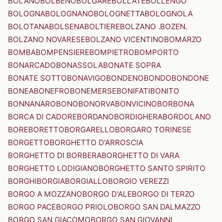
BOLANO
BOLBENO
BOLGARE
BOLLATE
BOLLENGO
BOLOGNA
BOLOGNANO
BOLOGNETTA
BOLOGNOLA
BOLOTANA
BOLSENA
BOLTIERE
BOLZANO .BOZEN.
BOLZANO NOVARESE
BOLZANO VICENTINO
BOMARZO
BOMBA
BOMPENSIERE
BOMPIETRO
BOMPORTO
BONARCADO
BONASSOLA
BONATE SOPRA
BONATE SOTTO
BONAVIGO
BONDENO
BONDO
BONDONE
BONEA
BONEFRO
BONEMERSE
BONIFATI
BONITO
BONNANARO
BONO
BONORVA
BONVICINO
BORBONA
BORCA DI CADORE
BORDANO
BORDIGHERA
BORDOLANO
BORE
BORETTO
BORGARELLO
BORGARO TORINESE
BORGETTO
BORGHETTO D'ARROSCIA
BORGHETTO DI BORBERA
BORGHETTO DI VARA
BORGHETTO LODIGIANO
BORGHETTO SANTO SPIRITO
BORGHI
BORGIA
BORGIALLO
BORGIO VEREZZI
BORGO A MOZZANO
BORGO D'ALE
BORGO DI TERZO
BORGO PACE
BORGO PRIOLO
BORGO SAN DALMAZZO
BORGO SAN GIACOMO
BORGO SAN GIOVANNI