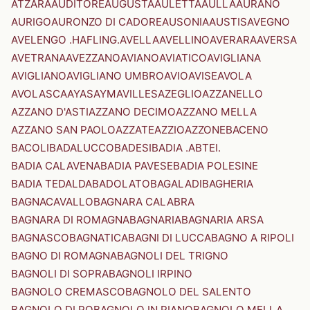
ATZARA
AUDITORE
AUGUSTA
AULETTA
AULLA
AURANO
AURIGO
AURONZO DI CADORE
AUSONIA
AUSTIS
AVEGNO
AVELENGO .HAFLING.
AVELLA
AVELLINO
AVERARA
AVERSA
AVETRANA
AVEZZANO
AVIANO
AVIATICO
AVIGLIANA
AVIGLIANO
AVIGLIANO UMBRO
AVIO
AVISE
AVOLA
AVOLASCA
AYAS
AYMAVILLES
AZEGLIO
AZZANELLO
AZZANO D'ASTI
AZZANO DECIMO
AZZANO MELLA
AZZANO SAN PAOLO
AZZATE
AZZIO
AZZONE
BACENO
BACOLI
BADALUCCO
BADESI
BADIA .ABTEI.
BADIA CALAVENA
BADIA PAVESE
BADIA POLESINE
BADIA TEDALDA
BADOLATO
BAGALADI
BAGHERIA
BAGNACAVALLO
BAGNARA CALABRA
BAGNARA DI ROMAGNA
BAGNARIA
BAGNARIA ARSA
BAGNASCO
BAGNATICA
BAGNI DI LUCCA
BAGNO A RIPOLI
BAGNO DI ROMAGNA
BAGNOLI DEL TRIGNO
BAGNOLI DI SOPRA
BAGNOLI IRPINO
BAGNOLO CREMASCO
BAGNOLO DEL SALENTO
BAGNOLO DI PO
BAGNOLO IN PIANO
BAGNOLO MELLA