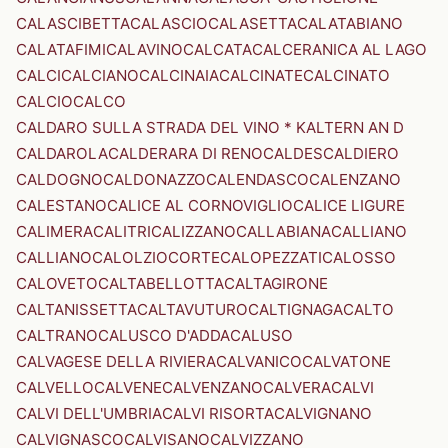
CALASCIBETTA
CALASCIO
CALASETTA
CALATABIANO
CALATAFIMI
CALAVINO
CALCATA
CALCERANICA AL LAGO
CALCI
CALCIANO
CALCINAIA
CALCINATE
CALCINATO
CALCIO
CALCO
CALDARO SULLA STRADA DEL VINO * KALTERN AN D
CALDAROLA
CALDERARA DI RENO
CALDES
CALDIERO
CALDOGNO
CALDONAZZO
CALENDASCO
CALENZANO
CALESTANO
CALICE AL CORNOVIGLIO
CALICE LIGURE
CALIMERA
CALITRI
CALIZZANO
CALLABIANA
CALLIANO
CALLIANO
CALOLZIOCORTE
CALOPEZZATI
CALOSSO
CALOVETO
CALTABELLOTTA
CALTAGIRONE
CALTANISSETTA
CALTAVUTURO
CALTIGNAGA
CALTO
CALTRANO
CALUSCO D'ADDA
CALUSO
CALVAGESE DELLA RIVIERA
CALVANICO
CALVATONE
CALVELLO
CALVENE
CALVENZANO
CALVERA
CALVI
CALVI DELL'UMBRIA
CALVI RISORTA
CALVIGNANO
CALVIGNASCO
CALVISANO
CALVIZZANO