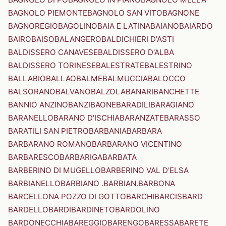
BAGNOLO PIEMONTE
BAGNOLO SAN VITO
BAGNONE
BAGNOREGIO
BAGOLINO
BAIA E LATINA
BAIANO
BAIARDO
BAIRO
BAISO
BALANGERO
BALDICHIERI D'ASTI
BALDISSERO CANAVESE
BALDISSERO D'ALBA
BALDISSERO TORINESE
BALESTRATE
BALESTRINO
BALLABIO
BALLAO
BALME
BALMUCCIA
BALOCCO
BALSORANO
BALVANO
BALZOLA
BANARI
BANCHETTE
BANNIO ANZINO
BANZI
BAONE
BARADILI
BARAGIANO
BARANELLO
BARANO D'ISCHIA
BARANZATE
BARASSO
BARATILI SAN PIETRO
BARBANIA
BARBARA
BARBARANO ROMANO
BARBARANO VICENTINO
BARBARESCO
BARBARIGA
BARBATA
BARBERINO DI MUGELLO
BARBERINO VAL D'ELSA
BARBIANELLO
BARBIANO .BARBIAN.
BARBONA
BARCELLONA POZZO DI GOTTO
BARCHI
BARCIS
BARD
BARDELLO
BARDI
BARDINETO
BARDOLINO
BARDONECCHIA
BAREGGIO
BARENGO
BARESSA
BARETE