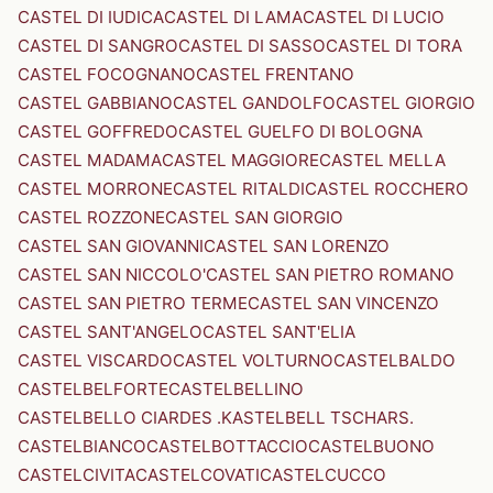
CASTEL DI IUDICA
CASTEL DI LAMA
CASTEL DI LUCIO
CASTEL DI SANGRO
CASTEL DI SASSO
CASTEL DI TORA
CASTEL FOCOGNANO
CASTEL FRENTANO
CASTEL GABBIANO
CASTEL GANDOLFO
CASTEL GIORGIO
CASTEL GOFFREDO
CASTEL GUELFO DI BOLOGNA
CASTEL MADAMA
CASTEL MAGGIORE
CASTEL MELLA
CASTEL MORRONE
CASTEL RITALDI
CASTEL ROCCHERO
CASTEL ROZZONE
CASTEL SAN GIORGIO
CASTEL SAN GIOVANNI
CASTEL SAN LORENZO
CASTEL SAN NICCOLO'
CASTEL SAN PIETRO ROMANO
CASTEL SAN PIETRO TERME
CASTEL SAN VINCENZO
CASTEL SANT'ANGELO
CASTEL SANT'ELIA
CASTEL VISCARDO
CASTEL VOLTURNO
CASTELBALDO
CASTELBELFORTE
CASTELBELLINO
CASTELBELLO CIARDES .KASTELBELL TSCHARS.
CASTELBIANCO
CASTELBOTTACCIO
CASTELBUONO
CASTELCIVITA
CASTELCOVATI
CASTELCUCCO