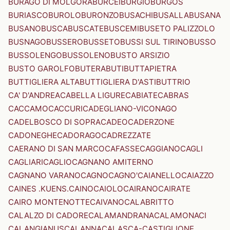
BURAGO DI MOLGORA
BURCEI
BURGIO
BURGOS
BURIASCO
BUROLO
BURONZO
BUSACHI
BUSALLA
BUSANA
BUSANO
BUSCA
BUSCATE
BUSCEMI
BUSETO PALIZZOLO
BUSNAGO
BUSSERO
BUSSETO
BUSSI SUL TIRINO
BUSSO
BUSSOLENGO
BUSSOLENO
BUSTO ARSIZIO
BUSTO GAROLFO
BUTERA
BUTI
BUTTAPIETRA
BUTTIGLIERA ALTA
BUTTIGLIERA D'ASTI
BUTTRIO
CA' D'ANDREA
CABELLA LIGURE
CABIATE
CABRAS
CACCAMO
CACCURI
CADEGLIANO-VICONAGO
CADELBOSCO DI SOPRA
CADEO
CADERZONE
CADONEGHE
CADORAGO
CADREZZATE
CAERANO DI SAN MARCO
CAFASSE
CAGGIANO
CAGLI
CAGLIARI
CAGLIO
CAGNANO AMITERNO
CAGNANO VARANO
CAGNO
CAGNO'
CAIANELLO
CAIAZZO
CAINES .KUENS.
CAINO
CAIOLO
CAIRANO
CAIRATE
CAIRO MONTENOTTE
CAIVANO
CALABRITTO
CALALZO DI CADORE
CALAMANDRANA
CALAMONACI
CALANGIANUS
CALANNA
CALASCA-CASTIGLIONE