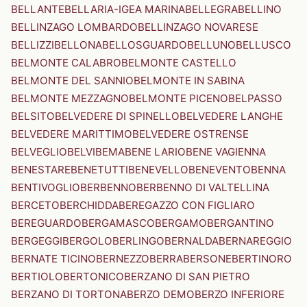
BELLANTE
BELLARIA-IGEA MARINA
BELLEGRA
BELLINO
BELLINZAGO LOMBARDO
BELLINZAGO NOVARESE
BELLIZZI
BELLONA
BELLOSGUARDO
BELLUNO
BELLUSCO
BELMONTE CALABRO
BELMONTE CASTELLO
BELMONTE DEL SANNIO
BELMONTE IN SABINA
BELMONTE MEZZAGNO
BELMONTE PICENO
BELPASSO
BELSITO
BELVEDERE DI SPINELLO
BELVEDERE LANGHE
BELVEDERE MARITTIMO
BELVEDERE OSTRENSE
BELVEGLIO
BELVI
BEMA
BENE LARIO
BENE VAGIENNA
BENESTARE
BENETUTTI
BENEVELLO
BENEVENTO
BENNA
BENTIVOGLIO
BERBENNO
BERBENNO DI VALTELLINA
BERCETO
BERCHIDDA
BEREGAZZO CON FIGLIARO
BEREGUARDO
BERGAMASCO
BERGAMO
BERGANTINO
BERGEGGI
BERGOLO
BERLINGO
BERNALDA
BERNAREGGIO
BERNATE TICINO
BERNEZZO
BERRA
BERSONE
BERTINORO
BERTIOLO
BERTONICO
BERZANO DI SAN PIETRO
BERZANO DI TORTONA
BERZO DEMO
BERZO INFERIORE