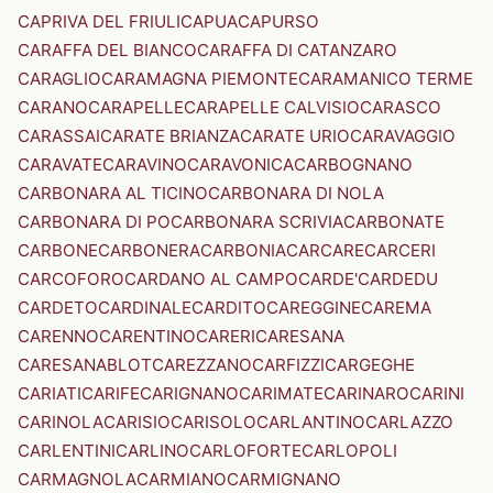
CAPRIVA DEL FRIULI
CAPUA
CAPURSO
CARAFFA DEL BIANCO
CARAFFA DI CATANZARO
CARAGLIO
CARAMAGNA PIEMONTE
CARAMANICO TERME
CARANO
CARAPELLE
CARAPELLE CALVISIO
CARASCO
CARASSAI
CARATE BRIANZA
CARATE URIO
CARAVAGGIO
CARAVATE
CARAVINO
CARAVONICA
CARBOGNANO
CARBONARA AL TICINO
CARBONARA DI NOLA
CARBONARA DI PO
CARBONARA SCRIVIA
CARBONATE
CARBONE
CARBONERA
CARBONIA
CARCARE
CARCERI
CARCOFORO
CARDANO AL CAMPO
CARDE'
CARDEDU
CARDETO
CARDINALE
CARDITO
CAREGGINE
CAREMA
CARENNO
CARENTINO
CARERI
CARESANA
CARESANABLOT
CAREZZANO
CARFIZZI
CARGEGHE
CARIATI
CARIFE
CARIGNANO
CARIMATE
CARINARO
CARINI
CARINOLA
CARISIO
CARISOLO
CARLANTINO
CARLAZZO
CARLENTINI
CARLINO
CARLOFORTE
CARLOPOLI
CARMAGNOLA
CARMIANO
CARMIGNANO