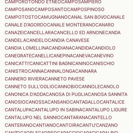
CAMPOROTONDO ETNEO
CAMPOSAMPIERO
CAMPOSANO
CAMPOSANTO
CAMPOSPINOSO
CAMPOTOSTO
CAMUGNANO
CANAL SAN BOVO
CANALE
CANALE D'AGORDO
CANALE MONTERANO
CANARO
CANAZEI
CANCELLARA
CANCELLO ED ARNONE
CANDA
CANDELA
CANDELO
CANDIA CANAVESE
CANDIA LOMELLINA
CANDIANA
CANDIDA
CANDIOLO
CANEGRATE
CANELLI
CANEPINA
CANEVA
CANEVINO
CANICATTI'
CANICATTINI BAGNI
CANINO
CANISCHIO
CANISTRO
CANNA
CANNALONGA
CANNARA
CANNERO RIVIERA
CANNETO PAVESE
CANNETO SULL'OGLIO
CANNOBIO
CANNOLE
CANOLO
CANONICA D'ADDA
CANOSA DI PUGLIA
CANOSA SANNITA
CANOSIO
CANOSSA
CANSANO
CANTAGALLO
CANTALICE
CANTALUPA
CANTALUPO IN SABINA
CANTALUPO LIGURE
CANTALUPO NEL SANNIO
CANTARANA
CANTELLO
CANTERANO
CANTIANO
CANTOIRA
CANTU'
CANZANO
CANZO
CAORLE
CAORSO
CAPACCIO
CAPACI
CAPALBIO