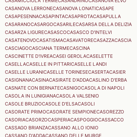
CASAMICCIOLA TERME
CASANDRINO
CASANOVA ELVO
CASANOVA LERRONE
CASANOVA LONATI
CASAPE
CASAPESENNA
CASAPINTA
CASAPROTA
CASAPULLA
CASARANO
CASARGO
CASARILE
CASARSA DELLA DELIZIA
CASARZA LIGURE
CASASCO
CASASCO D'INTELVI
CASATENOVO
CASATISMA
CASAVATORE
CASAZZA
CASCIA
CASCIAGO
CASCIANA TERME
CASCINA
CASCINETTE D'IVREA
CASEI GEROLA
CASELETTE
CASELLA
CASELLE IN PITTARI
CASELLE LANDI
CASELLE LURANI
CASELLE TORINESE
CASERTA
CASIER
CASIGNANA
CASINA
CASIRATE D'ADDA
CASLINO D'ERBA
CASNATE CON BERNATE
CASNIGO
CASOLA DI NAPOLI
CASOLA IN LUNIGIANA
CASOLA VALSENIO
CASOLE BRUZIO
CASOLE D'ELSA
CASOLI
CASORATE PRIMO
CASORATE SEMPIONE
CASOREZZO
CASORIA
CASORZO
CASPERIA
CASPOGGIO
CASSACCO
CASSAGO BRIANZA
CASSANO ALLO IONIO
CASSANO D'ADDA
CASSANO DELLE MURGE