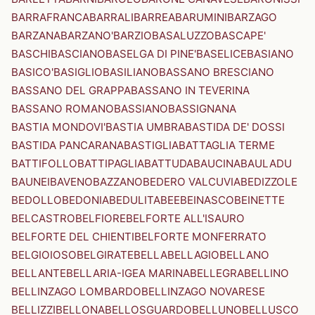
BARRAFRANCA
BARRALI
BARREA
BARUMINI
BARZAGO
BARZANA
BARZANO'
BARZIO
BASALUZZO
BASCAPE'
BASCHI
BASCIANO
BASELGA DI PINE'
BASELICE
BASIANO
BASICO'
BASIGLIO
BASILIANO
BASSANO BRESCIANO
BASSANO DEL GRAPPA
BASSANO IN TEVERINA
BASSANO ROMANO
BASSIANO
BASSIGNANA
BASTIA MONDOVI'
BASTIA UMBRA
BASTIDA DE' DOSSI
BASTIDA PANCARANA
BASTIGLIA
BATTAGLIA TERME
BATTIFOLLO
BATTIPAGLIA
BATTUDA
BAUCINA
BAULADU
BAUNEI
BAVENO
BAZZANO
BEDERO VALCUVIA
BEDIZZOLE
BEDOLLO
BEDONIA
BEDULITA
BEE
BEINASCO
BEINETTE
BELCASTRO
BELFIORE
BELFORTE ALL'ISAURO
BELFORTE DEL CHIENTI
BELFORTE MONFERRATO
BELGIOIOSO
BELGIRATE
BELLA
BELLAGIO
BELLANO
BELLANTE
BELLARIA-IGEA MARINA
BELLEGRA
BELLINO
BELLINZAGO LOMBARDO
BELLINZAGO NOVARESE
BELLIZZI
BELLONA
BELLOSGUARDO
BELLUNO
BELLUSCO