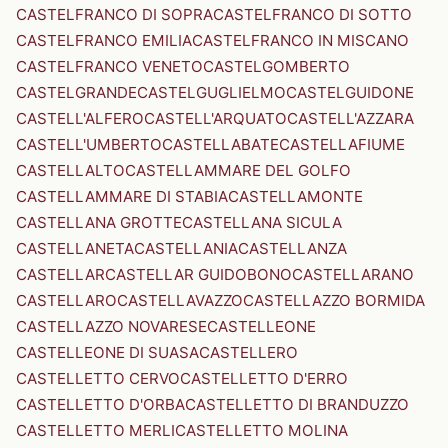
CASTELFRANCO DI SOPRA
CASTELFRANCO DI SOTTO
CASTELFRANCO EMILIA
CASTELFRANCO IN MISCANO
CASTELFRANCO VENETO
CASTELGOMBERTO
CASTELGRANDE
CASTELGUGLIELMO
CASTELGUIDONE
CASTELL'ALFERO
CASTELL'ARQUATO
CASTELL'AZZARA
CASTELL'UMBERTO
CASTELLABATE
CASTELLAFIUME
CASTELLALTO
CASTELLAMMARE DEL GOLFO
CASTELLAMMARE DI STABIA
CASTELLAMONTE
CASTELLANA GROTTE
CASTELLANA SICULA
CASTELLANETA
CASTELLANIA
CASTELLANZA
CASTELLAR
CASTELLAR GUIDOBONO
CASTELLARANO
CASTELLARO
CASTELLAVAZZO
CASTELLAZZO BORMIDA
CASTELLAZZO NOVARESE
CASTELLEONE
CASTELLEONE DI SUASA
CASTELLERO
CASTELLETTO CERVO
CASTELLETTO D'ERRO
CASTELLETTO D'ORBA
CASTELLETTO DI BRANDUZZO
CASTELLETTO MERLI
CASTELLETTO MOLINA