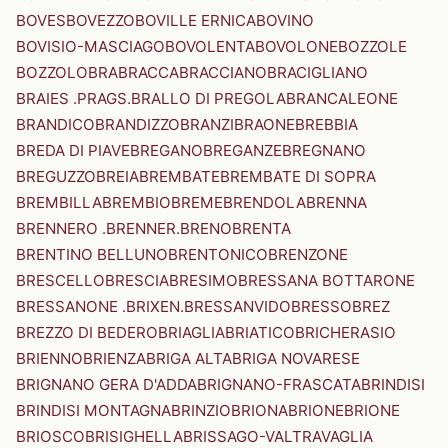
BOVES
BOVEZZO
BOVILLE ERNICA
BOVINO
BOVISIO-MASCIAGO
BOVOLENTA
BOVOLONE
BOZZOLE
BOZZOLO
BRA
BRACCA
BRACCIANO
BRACIGLIANO
BRAIES .PRAGS.
BRALLO DI PREGOLA
BRANCALEONE
BRANDICO
BRANDIZZO
BRANZI
BRAONE
BREBBIA
BREDA DI PIAVE
BREGANO
BREGANZE
BREGNANO
BREGUZZO
BREIA
BREMBATE
BREMBATE DI SOPRA
BREMBILLA
BREMBIO
BREME
BRENDOLA
BRENNA
BRENNERO .BRENNER.
BRENO
BRENTA
BRENTINO BELLUNO
BRENTONICO
BRENZONE
BRESCELLO
BRESCIA
BRESIMO
BRESSANA BOTTARONE
BRESSANONE .BRIXEN.
BRESSANVIDO
BRESSO
BREZ
BREZZO DI BEDERO
BRIAGLIA
BRIATICO
BRICHERASIO
BRIENNO
BRIENZA
BRIGA ALTA
BRIGA NOVARESE
BRIGNANO GERA D'ADDA
BRIGNANO-FRASCATA
BRINDISI
BRINDISI MONTAGNA
BRINZIO
BRIONA
BRIONE
BRIONE
BRIOSCO
BRISIGHELLA
BRISSAGO-VALTRAVAGLIA