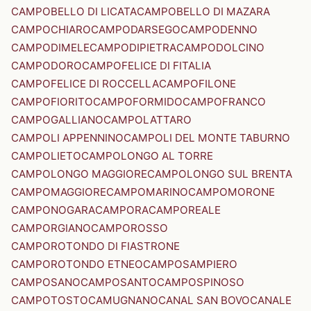
CAMPOBELLO DI LICATA
CAMPOBELLO DI MAZARA
CAMPOCHIARO
CAMPODARSEGO
CAMPODENNO
CAMPODIMELE
CAMPODIPIETRA
CAMPODOLCINO
CAMPODORO
CAMPOFELICE DI FITALIA
CAMPOFELICE DI ROCCELLA
CAMPOFILONE
CAMPOFIORITO
CAMPOFORMIDO
CAMPOFRANCO
CAMPOGALLIANO
CAMPOLATTARO
CAMPOLI APPENNINO
CAMPOLI DEL MONTE TABURNO
CAMPOLIETO
CAMPOLONGO AL TORRE
CAMPOLONGO MAGGIORE
CAMPOLONGO SUL BRENTA
CAMPOMAGGIORE
CAMPOMARINO
CAMPOMORONE
CAMPONOGARA
CAMPORA
CAMPOREALE
CAMPORGIANO
CAMPOROSSO
CAMPOROTONDO DI FIASTRONE
CAMPOROTONDO ETNEO
CAMPOSAMPIERO
CAMPOSANO
CAMPOSANTO
CAMPOSPINOSO
CAMPOTOSTO
CAMUGNANO
CANAL SAN BOVO
CANALE