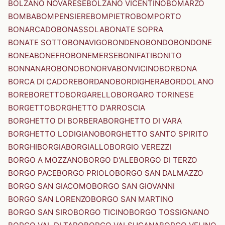
BOLZANO NOVARESE
BOLZANO VICENTINO
BOMARZO
BOMBA
BOMPENSIERE
BOMPIETRO
BOMPORTO
BONARCADO
BONASSOLA
BONATE SOPRA
BONATE SOTTO
BONAVIGO
BONDENO
BONDO
BONDONE
BONEA
BONEFRO
BONEMERSE
BONIFATI
BONITO
BONNANARO
BONO
BONORVA
BONVICINO
BORBONA
BORCA DI CADORE
BORDANO
BORDIGHERA
BORDOLANO
BORE
BORETTO
BORGARELLO
BORGARO TORINESE
BORGETTO
BORGHETTO D'ARROSCIA
BORGHETTO DI BORBERA
BORGHETTO DI VARA
BORGHETTO LODIGIANO
BORGHETTO SANTO SPIRITO
BORGHI
BORGIA
BORGIALLO
BORGIO VEREZZI
BORGO A MOZZANO
BORGO D'ALE
BORGO DI TERZO
BORGO PACE
BORGO PRIOLO
BORGO SAN DALMAZZO
BORGO SAN GIACOMO
BORGO SAN GIOVANNI
BORGO SAN LORENZO
BORGO SAN MARTINO
BORGO SAN SIRO
BORGO TICINO
BORGO TOSSIGNANO