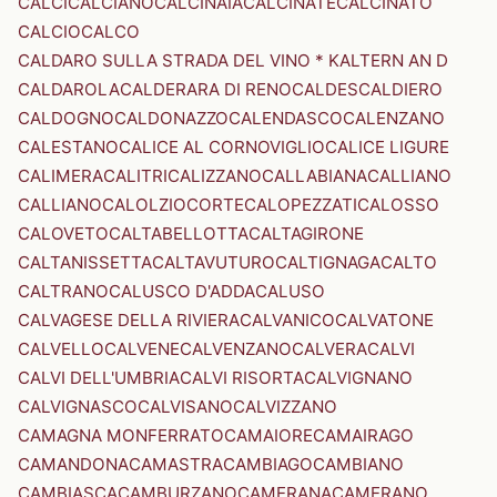
CALCI
CALCIANO
CALCINAIA
CALCINATE
CALCINATO
CALCIO
CALCO
CALDARO SULLA STRADA DEL VINO * KALTERN AN D
CALDAROLA
CALDERARA DI RENO
CALDES
CALDIERO
CALDOGNO
CALDONAZZO
CALENDASCO
CALENZANO
CALESTANO
CALICE AL CORNOVIGLIO
CALICE LIGURE
CALIMERA
CALITRI
CALIZZANO
CALLABIANA
CALLIANO
CALLIANO
CALOLZIOCORTE
CALOPEZZATI
CALOSSO
CALOVETO
CALTABELLOTTA
CALTAGIRONE
CALTANISSETTA
CALTAVUTURO
CALTIGNAGA
CALTO
CALTRANO
CALUSCO D'ADDA
CALUSO
CALVAGESE DELLA RIVIERA
CALVANICO
CALVATONE
CALVELLO
CALVENE
CALVENZANO
CALVERA
CALVI
CALVI DELL'UMBRIA
CALVI RISORTA
CALVIGNANO
CALVIGNASCO
CALVISANO
CALVIZZANO
CAMAGNA MONFERRATO
CAMAIORE
CAMAIRAGO
CAMANDONA
CAMASTRA
CAMBIAGO
CAMBIANO
CAMBIASCA
CAMBURZANO
CAMERANA
CAMERANO