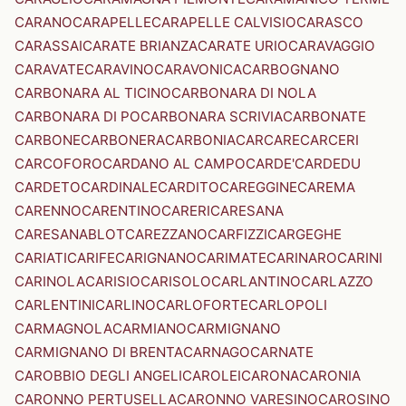
CARANO
CARAPELLE
CARAPELLE CALVISIO
CARASCO
CARASSAI
CARATE BRIANZA
CARATE URIO
CARAVAGGIO
CARAVATE
CARAVINO
CARAVONICA
CARBOGNANO
CARBONARA AL TICINO
CARBONARA DI NOLA
CARBONARA DI PO
CARBONARA SCRIVIA
CARBONATE
CARBONE
CARBONERA
CARBONIA
CARCARE
CARCERI
CARCOFORO
CARDANO AL CAMPO
CARDE'
CARDEDU
CARDETO
CARDINALE
CARDITO
CAREGGINE
CAREMA
CARENNO
CARENTINO
CARERI
CARESANA
CARESANABLOT
CAREZZANO
CARFIZZI
CARGEGHE
CARIATI
CARIFE
CARIGNANO
CARIMATE
CARINARO
CARINI
CARINOLA
CARISIO
CARISOLO
CARLANTINO
CARLAZZO
CARLENTINI
CARLINO
CARLOFORTE
CARLOPOLI
CARMAGNOLA
CARMIANO
CARMIGNANO
CARMIGNANO DI BRENTA
CARNAGO
CARNATE
CAROBBIO DEGLI ANGELI
CAROLEI
CARONA
CARONIA
CARONNO PERTUSELLA
CARONNO VARESINO
CAROSINO