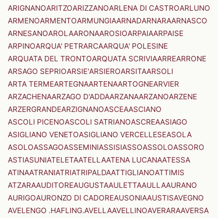
ARIGNANO
ARITZO
ARIZZANO
ARLENA DI CASTRO
ARLUNO
ARMENO
ARMENTO
ARMUNGIA
ARNAD
ARNARA
ARNASCO
ARNESANO
AROLA
ARONA
AROSIO
ARPAIA
ARPAISE
ARPINO
ARQUA' PETRARCA
ARQUA' POLESINE
ARQUATA DEL TRONTO
ARQUATA SCRIVIA
ARRE
ARRONE
ARSAGO SEPRIO
ARSIE'
ARSIERO
ARSITA
ARSOLI
ARTA TERME
ARTEGNA
ARTENA
ARTOGNE
ARVIER
ARZACHENA
ARZAGO D'ADDA
ARZANA
ARZANO
ARZENE
ARZERGRANDE
ARZIGNANO
ASCEA
ASCIANO
ASCOLI PICENO
ASCOLI SATRIANO
ASCREA
ASIAGO
ASIGLIANO VENETO
ASIGLIANO VERCELLESE
ASOLA
ASOLO
ASSAGO
ASSEMINI
ASSISI
ASSO
ASSOLO
ASSORO
ASTI
ASUNI
ATELETA
ATELLA
ATENA LUCANA
ATESSA
ATINA
ATRANI
ATRI
ATRIPALDA
ATTIGLIANO
ATTIMIS
ATZARA
AUDITORE
AUGUSTA
AULETTA
AULLA
AURANO
AURIGO
AURONZO DI CADORE
AUSONIA
AUSTIS
AVEGNO
AVELENGO .HAFLING.
AVELLA
AVELLINO
AVERARA
AVERSA