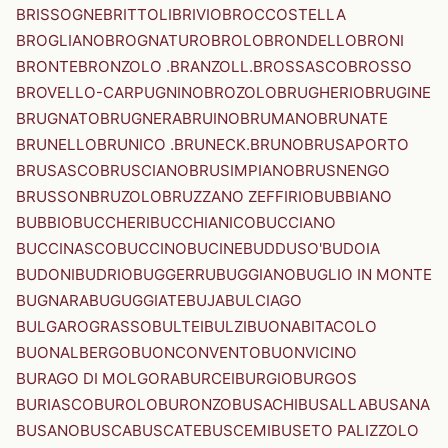
BRISSOGNE
BRITTOLI
BRIVIO
BROCCOSTELLA
BROGLIANO
BROGNATURO
BROLO
BRONDELLO
BRONI
BRONTE
BRONZOLO .BRANZOLL.
BROSSASCO
BROSSO
BROVELLO-CARPUGNINO
BROZOLO
BRUGHERIO
BRUGINE
BRUGNATO
BRUGNERA
BRUINO
BRUMANO
BRUNATE
BRUNELLO
BRUNICO .BRUNECK.
BRUNO
BRUSAPORTO
BRUSASCO
BRUSCIANO
BRUSIMPIANO
BRUSNENGO
BRUSSON
BRUZOLO
BRUZZANO ZEFFIRIO
BUBBIANO
BUBBIO
BUCCHERI
BUCCHIANICO
BUCCIANO
BUCCINASCO
BUCCINO
BUCINE
BUDDUSO'
BUDOIA
BUDONI
BUDRIO
BUGGERRU
BUGGIANO
BUGLIO IN MONTE
BUGNARA
BUGUGGIATE
BUJA
BULCIAGO
BULGAROGRASSO
BULTEI
BULZI
BUONABITACOLO
BUONALBERGO
BUONCONVENTO
BUONVICINO
BURAGO DI MOLGORA
BURCEI
BURGIO
BURGOS
BURIASCO
BUROLO
BURONZO
BUSACHI
BUSALLA
BUSANA
BUSANO
BUSCA
BUSCATE
BUSCEMI
BUSETO PALIZZOLO