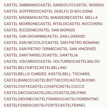
CASTEL GABBIANO
CASTEL GANDOLFO
CASTEL GIORGIO
CASTEL GOFFREDO
CASTEL GUELFO DI BOLOGNA
CASTEL MADAMA
CASTEL MAGGIORE
CASTEL MELLA
CASTEL MORRONE
CASTEL RITALDI
CASTEL ROCCHERO
CASTEL ROZZONE
CASTEL SAN GIORGIO
CASTEL SAN GIOVANNI
CASTEL SAN LORENZO
CASTEL SAN NICCOLO'
CASTEL SAN PIETRO ROMANO
CASTEL SAN PIETRO TERME
CASTEL SAN VINCENZO
CASTEL SANT'ANGELO
CASTEL SANT'ELIA
CASTEL VISCARDO
CASTEL VOLTURNO
CASTELBALDO
CASTELBELFORTE
CASTELBELLINO
CASTELBELLO CIARDES .KASTELBELL TSCHARS.
CASTELBIANCO
CASTELBOTTACCIO
CASTELBUONO
CASTELCIVITA
CASTELCOVATI
CASTELCUCCO
CASTELDACCIA
CASTELDELCI
CASTELDELFINO
CASTELDIDONE
CASTELFIDARDO
CASTELFIORENTINO
CASTELFONDO
CASTELFORTE
CASTELFRANCI