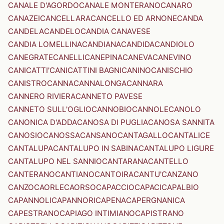
CANALE D'AGORDO
CANALE MONTERANO
CANARO
CANAZEI
CANCELLARA
CANCELLO ED ARNONE
CANDA
CANDELA
CANDELO
CANDIA CANAVESE
CANDIA LOMELLINA
CANDIANA
CANDIDA
CANDIOLO
CANEGRATE
CANELLI
CANEPINA
CANEVA
CANEVINO
CANICATTI'
CANICATTINI BAGNI
CANINO
CANISCHIO
CANISTRO
CANNA
CANNALONGA
CANNARA
CANNERO RIVIERA
CANNETO PAVESE
CANNETO SULL'OGLIO
CANNOBIO
CANNOLE
CANOLO
CANONICA D'ADDA
CANOSA DI PUGLIA
CANOSA SANNITA
CANOSIO
CANOSSA
CANSANO
CANTAGALLO
CANTALICE
CANTALUPA
CANTALUPO IN SABINA
CANTALUPO LIGURE
CANTALUPO NEL SANNIO
CANTARANA
CANTELLO
CANTERANO
CANTIANO
CANTOIRA
CANTU'
CANZANO
CANZO
CAORLE
CAORSO
CAPACCIO
CAPACI
CAPALBIO
CAPANNOLI
CAPANNORI
CAPENA
CAPERGNANICA
CAPESTRANO
CAPIAGO INTIMIANO
CAPISTRANO