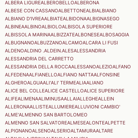
ALBERA LIGURE
ALBEROBELLO
ALBERONA
ALBESE CON CASSANO
ALBETTONE
ALBI
ALBIANO
ALBIANO D'IVREA
ALBIATE
ALBIDONA
ALBIGNASEGO
ALBINEA
ALBINO
ALBIOLO
ALBISOLA SUPERIORE
ALBISSOLA MARINA
ALBIZZATE
ALBONESE
ALBOSAGGIA
ALBUGNANO
ALBUZZANO
ALCAMO
ALCARA LI FUSI
ALDENO
ALDINO .ALDEIN.
ALES
ALESSANDRIA
ALESSANDRIA DEL CARRETTO
ALESSANDRIA DELLA ROCCA
ALESSANO
ALEZIO
ALFANO
ALFEDENA
ALFIANELLO
ALFIANO NATTA
ALFONSINE
ALGHERO
ALGUA
ALI'
ALI' TERME
ALIA
ALIANO
ALICE BEL COLLE
ALICE CASTELLO
ALICE SUPERIORE
ALIFE
ALIMENA
ALIMINUSA
ALLAI
ALLEGHE
ALLEIN
ALLERONA
ALLISTE
ALLUMIERE
ALLUVIONI CAMBIO'
ALME'
ALMENNO SAN BARTOLOMEO
ALMENNO SAN SALVATORE
ALMESE
ALONTE
ALPETTE
ALPIGNANO
ALSENO
ALSERIO
ALTAMURA
ALTARE