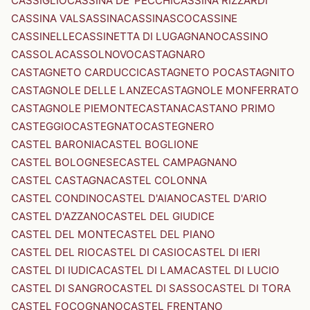
CASSIGLIO
CASSINA DE' PECCHI
CASSINA RIZZARDI
CASSINA VALSASSINA
CASSINASCO
CASSINE
CASSINELLE
CASSINETTA DI LUGAGNANO
CASSINO
CASSOLA
CASSOLNOVO
CASTAGNARO
CASTAGNETO CARDUCCI
CASTAGNETO PO
CASTAGNITO
CASTAGNOLE DELLE LANZE
CASTAGNOLE MONFERRATO
CASTAGNOLE PIEMONTE
CASTANA
CASTANO PRIMO
CASTEGGIO
CASTEGNATO
CASTEGNERO
CASTEL BARONIA
CASTEL BOGLIONE
CASTEL BOLOGNESE
CASTEL CAMPAGNANO
CASTEL CASTAGNA
CASTEL COLONNA
CASTEL CONDINO
CASTEL D'AIANO
CASTEL D'ARIO
CASTEL D'AZZANO
CASTEL DEL GIUDICE
CASTEL DEL MONTE
CASTEL DEL PIANO
CASTEL DEL RIO
CASTEL DI CASIO
CASTEL DI IERI
CASTEL DI IUDICA
CASTEL DI LAMA
CASTEL DI LUCIO
CASTEL DI SANGRO
CASTEL DI SASSO
CASTEL DI TORA
CASTEL FOCOGNANO
CASTEL FRENTANO