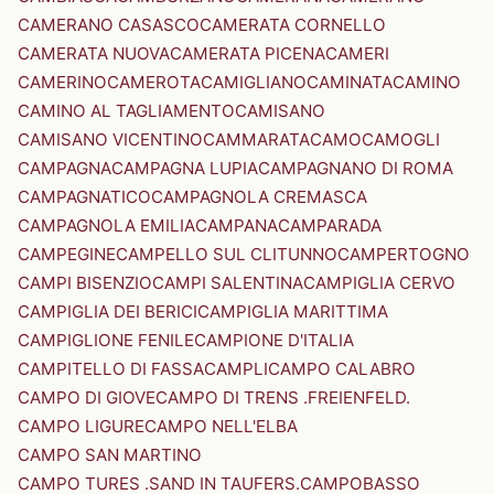
CAMERANO CASASCO
CAMERATA CORNELLO
CAMERATA NUOVA
CAMERATA PICENA
CAMERI
CAMERINO
CAMEROTA
CAMIGLIANO
CAMINATA
CAMINO
CAMINO AL TAGLIAMENTO
CAMISANO
CAMISANO VICENTINO
CAMMARATA
CAMO
CAMOGLI
CAMPAGNA
CAMPAGNA LUPIA
CAMPAGNANO DI ROMA
CAMPAGNATICO
CAMPAGNOLA CREMASCA
CAMPAGNOLA EMILIA
CAMPANA
CAMPARADA
CAMPEGINE
CAMPELLO SUL CLITUNNO
CAMPERTOGNO
CAMPI BISENZIO
CAMPI SALENTINA
CAMPIGLIA CERVO
CAMPIGLIA DEI BERICI
CAMPIGLIA MARITTIMA
CAMPIGLIONE FENILE
CAMPIONE D'ITALIA
CAMPITELLO DI FASSA
CAMPLI
CAMPO CALABRO
CAMPO DI GIOVE
CAMPO DI TRENS .FREIENFELD.
CAMPO LIGURE
CAMPO NELL'ELBA
CAMPO SAN MARTINO
CAMPO TURES .SAND IN TAUFERS.
CAMPOBASSO