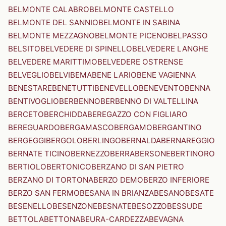
BELMONTE CALABRO
BELMONTE CASTELLO
BELMONTE DEL SANNIO
BELMONTE IN SABINA
BELMONTE MEZZAGNO
BELMONTE PICENO
BELPASSO
BELSITO
BELVEDERE DI SPINELLO
BELVEDERE LANGHE
BELVEDERE MARITTIMO
BELVEDERE OSTRENSE
BELVEGLIO
BELVI
BEMA
BENE LARIO
BENE VAGIENNA
BENESTARE
BENETUTTI
BENEVELLO
BENEVENTO
BENNA
BENTIVOGLIO
BERBENNO
BERBENNO DI VALTELLINA
BERCETO
BERCHIDDA
BEREGAZZO CON FIGLIARO
BEREGUARDO
BERGAMASCO
BERGAMO
BERGANTINO
BERGEGGI
BERGOLO
BERLINGO
BERNALDA
BERNAREGGIO
BERNATE TICINO
BERNEZZO
BERRA
BERSONE
BERTINORO
BERTIOLO
BERTONICO
BERZANO DI SAN PIETRO
BERZANO DI TORTONA
BERZO DEMO
BERZO INFERIORE
BERZO SAN FERMO
BESANA IN BRIANZA
BESANO
BESATE
BESENELLO
BESENZONE
BESNATE
BESOZZO
BESSUDE
BETTOLA
BETTONA
BEURA-CARDEZZA
BEVAGNA