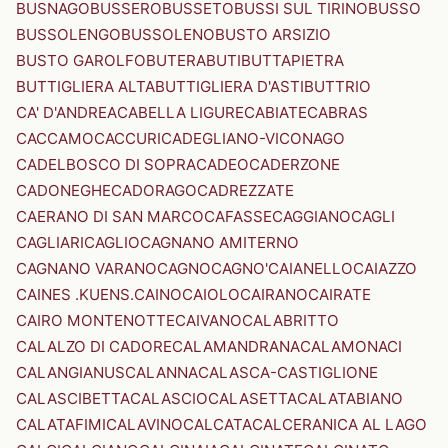
BUSNAGO
BUSSERO
BUSSETO
BUSSI SUL TIRINO
BUSSO
BUSSOLENGO
BUSSOLENO
BUSTO ARSIZIO
BUSTO GAROLFO
BUTERA
BUTI
BUTTAPIETRA
BUTTIGLIERA ALTA
BUTTIGLIERA D'ASTI
BUTTRIO
CA' D'ANDREA
CABELLA LIGURE
CABIATE
CABRAS
CACCAMO
CACCURI
CADEGLIANO-VICONAGO
CADELBOSCO DI SOPRA
CADEO
CADERZONE
CADONEGHE
CADORAGO
CADREZZATE
CAERANO DI SAN MARCO
CAFASSE
CAGGIANO
CAGLI
CAGLIARI
CAGLIO
CAGNANO AMITERNO
CAGNANO VARANO
CAGNO
CAGNO'
CAIANELLO
CAIAZZO
CAINES .KUENS.
CAINO
CAIOLO
CAIRANO
CAIRATE
CAIRO MONTENOTTE
CAIVANO
CALABRITTO
CALALZO DI CADORE
CALAMANDRANA
CALAMONACI
CALANGIANUS
CALANNA
CALASCA-CASTIGLIONE
CALASCIBETTA
CALASCIO
CALASETTA
CALATABIANO
CALATAFIMI
CALAVINO
CALCATA
CALCERANICA AL LAGO