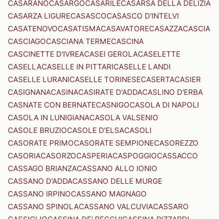
CASARANO
CASARGO
CASARILE
CASARSA DELLA DELIZIA
CASARZA LIGURE
CASASCO
CASASCO D'INTELVI
CASATENOVO
CASATISMA
CASAVATORE
CASAZZA
CASCIA
CASCIAGO
CASCIANA TERME
CASCINA
CASCINETTE D'IVREA
CASEI GEROLA
CASELETTE
CASELLA
CASELLE IN PITTARI
CASELLE LANDI
CASELLE LURANI
CASELLE TORINESE
CASERTA
CASIER
CASIGNANA
CASINA
CASIRATE D'ADDA
CASLINO D'ERBA
CASNATE CON BERNATE
CASNIGO
CASOLA DI NAPOLI
CASOLA IN LUNIGIANA
CASOLA VALSENIO
CASOLE BRUZIO
CASOLE D'ELSA
CASOLI
CASORATE PRIMO
CASORATE SEMPIONE
CASOREZZO
CASORIA
CASORZO
CASPERIA
CASPOGGIO
CASSACCO
CASSAGO BRIANZA
CASSANO ALLO IONIO
CASSANO D'ADDA
CASSANO DELLE MURGE
CASSANO IRPINO
CASSANO MAGNAGO
CASSANO SPINOLA
CASSANO VALCUVIA
CASSARO