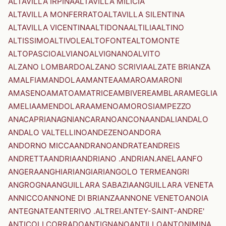
ALTAVILLA IRPINA
ALTAVILLA MILICIA
ALTAVILLA MONFERRATO
ALTAVILLA SILENTINA
ALTAVILLA VICENTINA
ALTIDONA
ALTILIA
ALTINO
ALTISSIMO
ALTIVOLE
ALTOFONTE
ALTOMONTE
ALTOPASCIO
ALVIANO
ALVIGNANO
ALVITO
ALZANO LOMBARDO
ALZANO SCRIVIA
ALZATE BRIANZA
AMALFI
AMANDOLA
AMANTEA
AMARO
AMARONI
AMASENO
AMATO
AMATRICE
AMBIVERE
AMBLAR
AMEGLIA
AMELIA
AMENDOLARA
AMENO
AMOROSI
AMPEZZO
ANACAPRI
ANAGNI
ANCARANO
ANCONA
ANDALI
ANDALO
ANDALO VALTELLINO
ANDEZENO
ANDORA
ANDORNO MICCA
ANDRANO
ANDRATE
ANDREIS
ANDRETTA
ANDRIA
ANDRIANO .ANDRIAN.
ANELA
ANFO
ANGERA
ANGHIARI
ANGIARI
ANGOLO TERME
ANGRI
ANGROGNA
ANGUILLARA SABAZIA
ANGUILLARA VENETA
ANNICCO
ANNONE DI BRIANZA
ANNONE VENETO
ANOIA
ANTEGNATE
ANTERIVO .ALTREI.
ANTEY-SAINT-ANDRE'
ANTICOLI CORRADO
ANTIGNANO
ANTILLO
ANTONIMINA