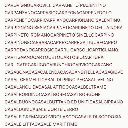
CAROVIGNO
CAROVILLI
CARPANETO PIACENTINO
CARPANZANO
CARPASIO
CARPEGNA
CARPENEDOLO
CARPENETO
CARPI
CARPIANO
CARPIGNANO SALENTINO
CARPIGNANO SESIA
CARPINETI
CARPINETO DELLA NORA
CARPINETO ROMANO
CARPINETO SINELLO
CARPINO
CARPINONE
CARRARA
CARRE'
CARREGA LIGURE
CARRO
CARRODANO
CARROSIO
CARRU'
CARSOLI
CARTIGLIANO
CARTIGNANO
CARTOCETO
CARTOSIO
CARTURA
CARUGATE
CARUGO
CARUNCHIO
CARVICO
CARZANO
CASABONA
CASACALENDA
CASACANDITELLA
CASAGIOVE
CASAL CERMELLI
CASAL DI PRINCIPE
CASAL VELINO
CASALANGUIDA
CASALATTICO
CASALBELTRAME
CASALBORDINO
CASALBORE
CASALBORGONE
CASALBUONO
CASALBUTTANO ED UNITI
CASALCIPRANO
CASALDUNI
CASALE CORTE CERRO
CASALE CREMASCO-VIDOLASCO
CASALE DI SCODOSIA
CASALE LITTA
CASALE MARITTIMO