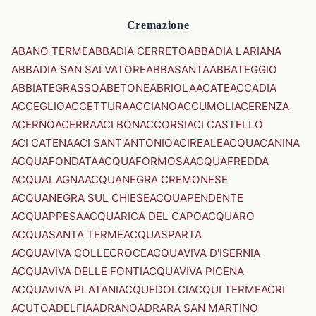
Cremazione
ABANO TERME
ABBADIA CERRETO
ABBADIA LARIANA
ABBADIA SAN SALVATORE
ABBASANTA
ABBATEGGIO
ABBIATEGRASSO
ABETONE
ABRIOLA
ACATE
ACCADIA
ACCEGLIO
ACCETTURA
ACCIANO
ACCUMOLI
ACERENZA
ACERNO
ACERRA
ACI BONACCORSI
ACI CASTELLO
ACI CATENA
ACI SANT'ANTONIO
ACIREALE
ACQUACANINA
ACQUAFONDATA
ACQUAFORMOSA
ACQUAFREDDA
ACQUALAGNA
ACQUANEGRA CREMONESE
ACQUANEGRA SUL CHIESE
ACQUAPENDENTE
ACQUAPPESA
ACQUARICA DEL CAPO
ACQUARO
ACQUASANTA TERME
ACQUASPARTA
ACQUAVIVA COLLECROCE
ACQUAVIVA D'ISERNIA
ACQUAVIVA DELLE FONTI
ACQUAVIVA PICENA
ACQUAVIVA PLATANI
ACQUEDOLCI
ACQUI TERME
ACRI
ACUTO
ADELFIA
ADRANO
ADRARA SAN MARTINO