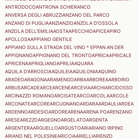
ANTRODOCO
ANTRONA SCHIERANCO
ANVERSA DEGLI ABRUZZI
ANZANO DEL PARCO
ANZANO DI PUGLIA
ANZI
ANZIO
ANZOLA D'OSSOLA
ANZOLA DELL'EMILIA
AOSTA
APECCHIO
APICE
APIRO
APOLLOSA
APPIANO GENTILE
APPIANO SULLA STRADA DEL VINO * EPPAN AN DER
APPIGNANO
APPIGNANO DEL TRONTO
APRICA
APRICALE
APRICENA
APRIGLIANO
APRILIA
AQUARA
AQUILA D'ARROSCIA
AQUILEIA
AQUILONIA
AQUINO
ARADEO
ARAGONA
ARAMENGO
ARBA
ARBOREA
ARBORIO
ARBUS
ARCADE
ARCE
ARCENE
ARCEVIA
ARCHI
ARCIDOSSO
ARCINAZZO ROMANO
ARCISATE
ARCO
ARCOLA
ARCOLE
ARCONATE
ARCORE
ARCUGNANO
ARDARA
ARDAULI
ARDEA
ARDENNO
ARDESIO
ARDORE
ARENA
ARENA PO
ARENZANO
ARESE
AREZZO
ARGEGNO
ARGELATO
ARGENTA
ARGENTERA
ARGUELLO
ARGUSTO
ARI
ARIANO IRPINO
ARIANO NEL POLESINE
ARICCIA
ARIELLI
ARIENZO