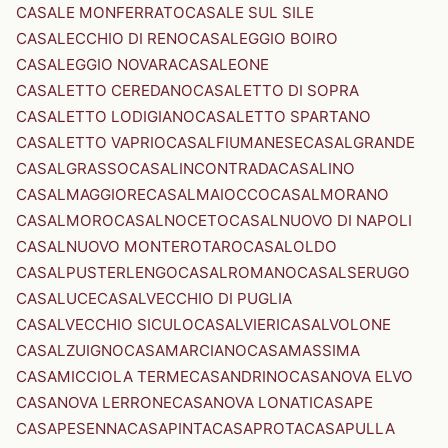
CASALE MONFERRATO
CASALE SUL SILE
CASALECCHIO DI RENO
CASALEGGIO BOIRO
CASALEGGIO NOVARA
CASALEONE
CASALETTO CEREDANO
CASALETTO DI SOPRA
CASALETTO LODIGIANO
CASALETTO SPARTANO
CASALETTO VAPRIO
CASALFIUMANESE
CASALGRANDE
CASALGRASSO
CASALINCONTRADA
CASALINO
CASALMAGGIORE
CASALMAIOCCO
CASALMORANO
CASALMORO
CASALNOCETO
CASALNUOVO DI NAPOLI
CASALNUOVO MONTEROTARO
CASALOLDO
CASALPUSTERLENGO
CASALROMANO
CASALSERUGO
CASALUCE
CASALVECCHIO DI PUGLIA
CASALVECCHIO SICULO
CASALVIERI
CASALVOLONE
CASALZUIGNO
CASAMARCIANO
CASAMASSIMA
CASAMICCIOLA TERME
CASANDRINO
CASANOVA ELVO
CASANOVA LERRONE
CASANOVA LONATI
CASAPE
CASAPESENNA
CASAPINTA
CASAPROTA
CASAPULLA