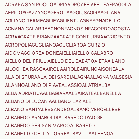
ADRARA SAN ROCCO
ADRIA
ADRO
AFFI
AFFILE
AFRAGOLA
AFRICO
AGAZZANO
AGEROLA
AGGIUS
AGIRA
AGLIANA
AGLIANO TERME
AGLIE'
AGLIENTU
AGNA
AGNADELLO
AGNANA CALABRA
AGNONE
AGNOSINE
AGORDO
AGOSTA
AGRA
AGRATE BRIANZA
AGRATE CONTURBIA
AGRIGENTO
AGROPOLI
AGUGLIANO
AGUGLIARO
AICURZIO
AIDOMAGGIORE
AIDONE
AIELLI
AIELLO CALABRO
AIELLO DEL FRIULI
AIELLO DEL SABATO
AIETA
AILANO
AILOCHE
AIRASCA
AIROLA
AIROLE
AIRUNO
AISONE
ALA
ALA DI STURA
ALA' DEI SARDI
ALAGNA
ALAGNA VALSESIA
ALANNO
ALANO DI PIAVE
ALASSIO
ALATRI
ALBA
ALBA ADRIATICA
ALBAGIARA
ALBAIRATE
ALBANELLA
ALBANO DI LUCANIA
ALBANO LAZIALE
ALBANO SANT'ALESSANDRO
ALBANO VERCELLESE
ALBAREDO ARNABOLDI
ALBAREDO D'ADIGE
ALBAREDO PER SAN MARCO
ALBARETO
ALBARETTO DELLA TORRE
ALBAVILLA
ALBENGA