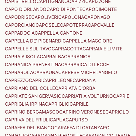
CAPISTRELLO
CAPITIGNANO
CAPIZZI
CAPIZZONE
CAPO D'ORLANDO
CAPO DI PONTE
CAPODIMONTE
CAPODRISE
CAPOLIVERI
CAPOLONA
CAPONAGO
CAPORCIANO
CAPOSELE
CAPOTERRA
CAPOVALLE
CAPPADOCIA
CAPPELLA CANTONE
CAPPELLA DE' PICENARDI
CAPPELLA MAGGIORE
CAPPELLE SUL TAVO
CAPRACOTTA
CAPRAIA E LIMITE
CAPRAIA ISOLA
CAPRALBA
CAPRANICA
CAPRANICA PRENESTINA
CAPRARICA DI LECCE
CAPRAROLA
CAPRAUNA
CAPRESE MICHELANGELO
CAPREZZO
CAPRI
CAPRI LEONE
CAPRIANA
CAPRIANO DEL COLLE
CAPRIATA D'ORBA
CAPRIATE SAN GERVASIO
CAPRIATI A VOLTURNO
CAPRIE
CAPRIGLIA IRPINA
CAPRIGLIO
CAPRILE
CAPRINO BERGAMASCO
CAPRINO VERONESE
CAPRIOLO
CAPRIVA DEL FRIULI
CAPUA
CAPURSO
CARAFFA DEL BIANCO
CARAFFA DI CATANZARO
CARAGLIO
CARAMAGNA PIEMONTE
CARAMANICO TERME