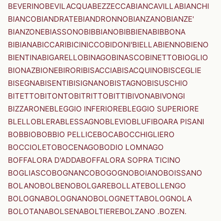
BEVERINO
BEVILACQUA
BEZZECCA
BIANCAVILLA
BIANCHI
BIANCO
BIANDRATE
BIANDRONNO
BIANZANO
BIANZE'
BIANZONE
BIASSONO
BIBBIANO
BIBBIENA
BIBBONA
BIBIANA
BICCARI
BICINICCO
BIDONI'
BIELLA
BIENNO
BIENO
BIENTINA
BIGARELLO
BINAGO
BINASCO
BINETTO
BIOGLIO
BIONAZ
BIONE
BIRORI
BISACCIA
BISACQUINO
BISCEGLIE
BISEGNA
BISENTI
BISIGNANO
BISTAGNO
BISUSCHIO
BITETTO
BITONTO
BITRITTO
BITTI
BIVONA
BIVONGI
BIZZARONE
BLEGGIO INFERIORE
BLEGGIO SUPERIORE
BLELLO
BLERA
BLESSAGNO
BLEVIO
BLUFI
BOARA PISANI
BOBBIO
BOBBIO PELLICE
BOCA
BOCCHIGLIERO
BOCCIOLETO
BOCENAGO
BODIO LOMNAGO
BOFFALORA D'ADDA
BOFFALORA SOPRA TICINO
BOGLIASCO
BOGNANCO
BOGOGNO
BOIANO
BOISSANO
BOLANO
BOLBENO
BOLGARE
BOLLATE
BOLLENGO
BOLOGNA
BOLOGNANO
BOLOGNETTA
BOLOGNOLA
BOLOTANA
BOLSENA
BOLTIERE
BOLZANO .BOZEN.