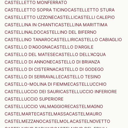
CASTELLETTO MONFERRATO
CASTELLETTO SOPRA TICINO
CASTELLETTO STURA
CASTELLETTO UZZONE
CASTELLI
CASTELLI CALEPIO
CASTELLINA IN CHIANTI
CASTELLINA MARITTIMA
CASTELLINALDO
CASTELLINO DEL BIFERNO
CASTELLINO TANARO
CASTELLIRI
CASTELLO CABIAGLIO
CASTELLO D'AGOGNA
CASTELLO D'ARGILE
CASTELLO DEL MATESE
CASTELLO DELL'ACQUA
CASTELLO DI ANNONE
CASTELLO DI BRIANZA
CASTELLO DI CISTERNA
CASTELLO DI GODEGO
CASTELLO DI SERRAVALLE
CASTELLO TESINO
CASTELLO-MOLINA DI FIEMME
CASTELLUCCHIO
CASTELLUCCIO DEI SAURI
CASTELLUCCIO INFERIORE
CASTELLUCCIO SUPERIORE
CASTELLUCCIO VALMAGGIORE
CASTELMAGNO
CASTELMARTE
CASTELMASSA
CASTELMAURO
CASTELMEZZANO
CASTELMOLA
CASTELNOVETTO