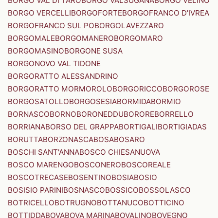
BORGO VAL DI TARO
BORGO VALSUGANA
BORGO VELINO
BORGO VERCELLI
BORGOFORTE
BORGOFRANCO D'IVREA
BORGOFRANCO SUL PO
BORGOLAVEZZARO
BORGOMALE
BORGOMANERO
BORGOMARO
BORGOMASINO
BORGONE SUSA
BORGONOVO VAL TIDONE
BORGORATTO ALESSANDRINO
BORGORATTO MORMOROLO
BORGORICCO
BORGOROSE
BORGOSATOLLO
BORGOSESIA
BORMIDA
BORMIO
BORNASCO
BORNO
BORONEDDU
BORORE
BORRELLO
BORRIANA
BORSO DEL GRAPPA
BORTIGALI
BORTIGIADAS
BORUTTA
BORZONASCA
BOSA
BOSARO
BOSCHI SANT'ANNA
BOSCO CHIESANUOVA
BOSCO MARENGO
BOSCONERO
BOSCOREALE
BOSCOTRECASE
BOSENTINO
BOSIA
BOSIO
BOSISIO PARINI
BOSNASCO
BOSSICO
BOSSOLASCO
BOTRICELLO
BOTRUGNO
BOTTANUCO
BOTTICINO
BOTTIDDA
BOVA
BOVA MARINA
BOVALINO
BOVEGNO