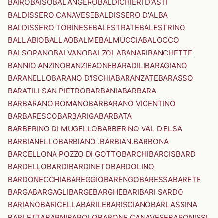
BAIRO
BAISO
BALANGERO
BALDICHIERI D'ASTI
BALDISSERO CANAVESE
BALDISSERO D'ALBA
BALDISSERO TORINESE
BALESTRATE
BALESTRINO
BALLABIO
BALLAO
BALME
BALMUCCIA
BALOCCO
BALSORANO
BALVANO
BALZOLA
BANARI
BANCHETTE
BANNIO ANZINO
BANZI
BAONE
BARADILI
BARAGIANO
BARANELLO
BARANO D'ISCHIA
BARANZATE
BARASSO
BARATILI SAN PIETRO
BARBANIA
BARBARA
BARBARANO ROMANO
BARBARANO VICENTINO
BARBARESCO
BARBARIGA
BARBATA
BARBERINO DI MUGELLO
BARBERINO VAL D'ELSA
BARBIANELLO
BARBIANO .BARBIAN.
BARBONA
BARCELLONA POZZO DI GOTTO
BARCHI
BARCIS
BARD
BARDELLO
BARDI
BARDINETO
BARDOLINO
BARDONECCHIA
BAREGGIO
BARENGO
BARESSA
BARETE
BARGA
BARGAGLI
BARGE
BARGHE
BARI
BARI SARDO
BARIANO
BARICELLA
BARILE
BARISCIANO
BARLASSINA
BARLETTA
BARNI
BAROLO
BARONE CANAVESE
BARONISSI