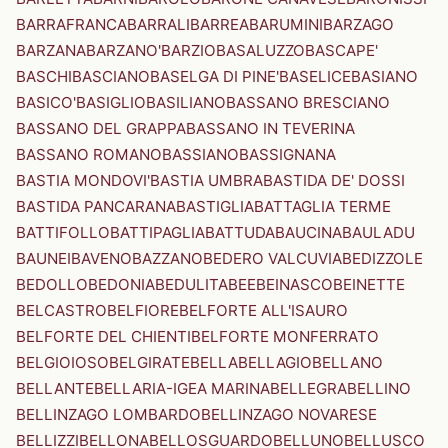
BARRAFRANCA
BARRALI
BARREA
BARUMINI
BARZAGO
BARZANA
BARZANO'
BARZIO
BASALUZZO
BASCAPE'
BASCHI
BASCIANO
BASELGA DI PINE'
BASELICE
BASIANO
BASICO'
BASIGLIO
BASILIANO
BASSANO BRESCIANO
BASSANO DEL GRAPPA
BASSANO IN TEVERINA
BASSANO ROMANO
BASSIANO
BASSIGNANA
BASTIA MONDOVI'
BASTIA UMBRA
BASTIDA DE' DOSSI
BASTIDA PANCARANA
BASTIGLIA
BATTAGLIA TERME
BATTIFOLLO
BATTIPAGLIA
BATTUDA
BAUCINA
BAULADU
BAUNEI
BAVENO
BAZZANO
BEDERO VALCUVIA
BEDIZZOLE
BEDOLLO
BEDONIA
BEDULITA
BEE
BEINASCO
BEINETTE
BELCASTRO
BELFIORE
BELFORTE ALL'ISAURO
BELFORTE DEL CHIENTI
BELFORTE MONFERRATO
BELGIOIOSO
BELGIRATE
BELLA
BELLAGIO
BELLANO
BELLANTE
BELLARIA-IGEA MARINA
BELLEGRA
BELLINO
BELLINZAGO LOMBARDO
BELLINZAGO NOVARESE
BELLIZZI
BELLONA
BELLOSGUARDO
BELLUNO
BELLUSCO