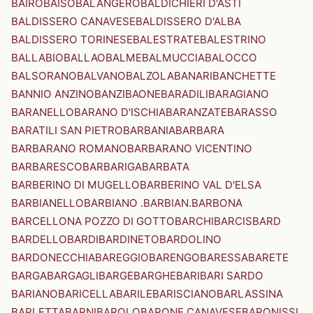
BAIRO
BAISO
BALANGERO
BALDICHIERI D'ASTI
BALDISSERO CANAVESE
BALDISSERO D'ALBA
BALDISSERO TORINESE
BALESTRATE
BALESTRINO
BALLABIO
BALLAO
BALME
BALMUCCIA
BALOCCO
BALSORANO
BALVANO
BALZOLA
BANARI
BANCHETTE
BANNIO ANZINO
BANZI
BAONE
BARADILI
BARAGIANO
BARANELLO
BARANO D'ISCHIA
BARANZATE
BARASSO
BARATILI SAN PIETRO
BARBANIA
BARBARA
BARBARANO ROMANO
BARBARANO VICENTINO
BARBARESCO
BARBARIGA
BARBATA
BARBERINO DI MUGELLO
BARBERINO VAL D'ELSA
BARBIANELLO
BARBIANO .BARBIAN.
BARBONA
BARCELLONA POZZO DI GOTTO
BARCHI
BARCIS
BARD
BARDELLO
BARDI
BARDINETO
BARDOLINO
BARDONECCHIA
BAREGGIO
BARENGO
BARESSA
BARETE
BARGA
BARGAGLI
BARGE
BARGHE
BARI
BARI SARDO
BARIANO
BARICELLA
BARILE
BARISCIANO
BARLASSINA
BARLETTA
BARNI
BAROLO
BARONE CANAVESE
BARONISSI