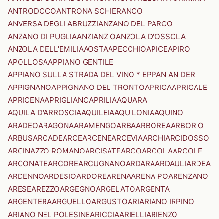
ANTRODOCO
ANTRONA SCHIERANCO
ANVERSA DEGLI ABRUZZI
ANZANO DEL PARCO
ANZANO DI PUGLIA
ANZI
ANZIO
ANZOLA D'OSSOLA
ANZOLA DELL'EMILIA
AOSTA
APECCHIO
APICE
APIRO
APOLLOSA
APPIANO GENTILE
APPIANO SULLA STRADA DEL VINO * EPPAN AN DER
APPIGNANO
APPIGNANO DEL TRONTO
APRICA
APRICALE
APRICENA
APRIGLIANO
APRILIA
AQUARA
AQUILA D'ARROSCIA
AQUILEIA
AQUILONIA
AQUINO
ARADEO
ARAGONA
ARAMENGO
ARBA
ARBOREA
ARBORIO
ARBUS
ARCADE
ARCE
ARCENE
ARCEVIA
ARCHI
ARCIDOSSO
ARCINAZZO ROMANO
ARCISATE
ARCO
ARCOLA
ARCOLE
ARCONATE
ARCORE
ARCUGNANO
ARDARA
ARDAULI
ARDEA
ARDENNO
ARDESIO
ARDORE
ARENA
ARENA PO
ARENZANO
ARESE
AREZZO
ARGEGNO
ARGELATO
ARGENTA
ARGENTERA
ARGUELLO
ARGUSTO
ARI
ARIANO IRPINO
ARIANO NEL POLESINE
ARICCIA
ARIELLI
ARIENZO