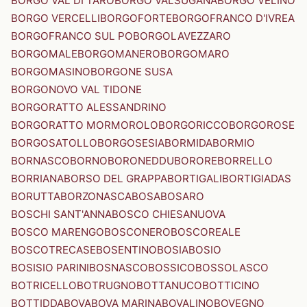
BORGO VAL DI TARO
BORGO VALSUGANA
BORGO VELINO
BORGO VERCELLI
BORGOFORTE
BORGOFRANCO D'IVREA
BORGOFRANCO SUL PO
BORGOLAVEZZARO
BORGOMALE
BORGOMANERO
BORGOMARO
BORGOMASINO
BORGONE SUSA
BORGONOVO VAL TIDONE
BORGORATTO ALESSANDRINO
BORGORATTO MORMOROLO
BORGORICCO
BORGOROSE
BORGOSATOLLO
BORGOSESIA
BORMIDA
BORMIO
BORNASCO
BORNO
BORONEDDU
BORORE
BORRELLO
BORRIANA
BORSO DEL GRAPPA
BORTIGALI
BORTIGIADAS
BORUTTA
BORZONASCA
BOSA
BOSARO
BOSCHI SANT'ANNA
BOSCO CHIESANUOVA
BOSCO MARENGO
BOSCONERO
BOSCOREALE
BOSCOTRECASE
BOSENTINO
BOSIA
BOSIO
BOSISIO PARINI
BOSNASCO
BOSSICO
BOSSOLASCO
BOTRICELLO
BOTRUGNO
BOTTANUCO
BOTTICINO
BOTTIDDA
BOVA
BOVA MARINA
BOVALINO
BOVEGNO