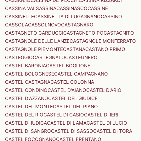
CASSIGLIO
CASSINA DE' PECCHI
CASSINA RIZZARDI
CASSINA VALSASSINA
CASSINASCO
CASSINE
CASSINELLE
CASSINETTA DI LUGAGNANO
CASSINO
CASSOLA
CASSOLNOVO
CASTAGNARO
CASTAGNETO CARDUCCI
CASTAGNETO PO
CASTAGNITO
CASTAGNOLE DELLE LANZE
CASTAGNOLE MONFERRATO
CASTAGNOLE PIEMONTE
CASTANA
CASTANO PRIMO
CASTEGGIO
CASTEGNATO
CASTEGNERO
CASTEL BARONIA
CASTEL BOGLIONE
CASTEL BOLOGNESE
CASTEL CAMPAGNANO
CASTEL CASTAGNA
CASTEL COLONNA
CASTEL CONDINO
CASTEL D'AIANO
CASTEL D'ARIO
CASTEL D'AZZANO
CASTEL DEL GIUDICE
CASTEL DEL MONTE
CASTEL DEL PIANO
CASTEL DEL RIO
CASTEL DI CASIO
CASTEL DI IERI
CASTEL DI IUDICA
CASTEL DI LAMA
CASTEL DI LUCIO
CASTEL DI SANGRO
CASTEL DI SASSO
CASTEL DI TORA
CASTEL FOCOGNANO
CASTEL FRENTANO