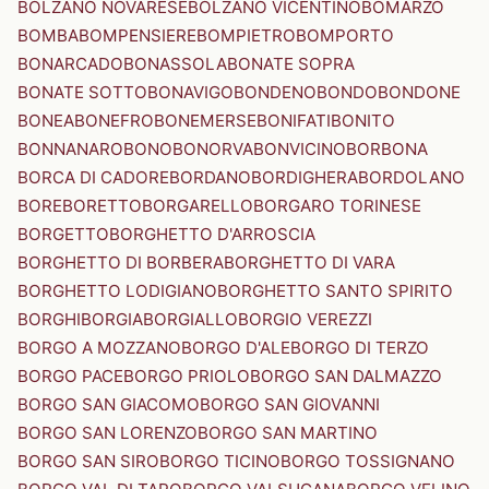
BOLZANO NOVARESE
BOLZANO VICENTINO
BOMARZO
BOMBA
BOMPENSIERE
BOMPIETRO
BOMPORTO
BONARCADO
BONASSOLA
BONATE SOPRA
BONATE SOTTO
BONAVIGO
BONDENO
BONDO
BONDONE
BONEA
BONEFRO
BONEMERSE
BONIFATI
BONITO
BONNANARO
BONO
BONORVA
BONVICINO
BORBONA
BORCA DI CADORE
BORDANO
BORDIGHERA
BORDOLANO
BORE
BORETTO
BORGARELLO
BORGARO TORINESE
BORGETTO
BORGHETTO D'ARROSCIA
BORGHETTO DI BORBERA
BORGHETTO DI VARA
BORGHETTO LODIGIANO
BORGHETTO SANTO SPIRITO
BORGHI
BORGIA
BORGIALLO
BORGIO VEREZZI
BORGO A MOZZANO
BORGO D'ALE
BORGO DI TERZO
BORGO PACE
BORGO PRIOLO
BORGO SAN DALMAZZO
BORGO SAN GIACOMO
BORGO SAN GIOVANNI
BORGO SAN LORENZO
BORGO SAN MARTINO
BORGO SAN SIRO
BORGO TICINO
BORGO TOSSIGNANO