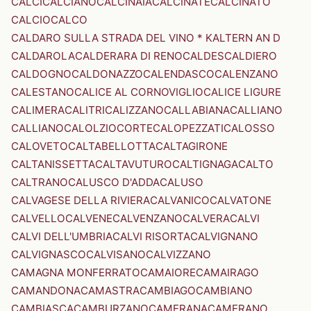
CALCI
CALCIANO
CALCINAIA
CALCINATE
CALCINATO
CALCIO
CALCO
CALDARO SULLA STRADA DEL VINO * KALTERN AN D
CALDAROLA
CALDERARA DI RENO
CALDES
CALDIERO
CALDOGNO
CALDONAZZO
CALENDASCO
CALENZANO
CALESTANO
CALICE AL CORNOVIGLIO
CALICE LIGURE
CALIMERA
CALITRI
CALIZZANO
CALLABIANA
CALLIANO
CALLIANO
CALOLZIOCORTE
CALOPEZZATI
CALOSSO
CALOVETO
CALTABELLOTTA
CALTAGIRONE
CALTANISSETTA
CALTAVUTURO
CALTIGNAGA
CALTO
CALTRANO
CALUSCO D'ADDA
CALUSO
CALVAGESE DELLA RIVIERA
CALVANICO
CALVATONE
CALVELLO
CALVENE
CALVENZANO
CALVERA
CALVI
CALVI DELL'UMBRIA
CALVI RISORTA
CALVIGNANO
CALVIGNASCO
CALVISANO
CALVIZZANO
CAMAGNA MONFERRATO
CAMAIORE
CAMAIRAGO
CAMANDONA
CAMASTRA
CAMBIAGO
CAMBIANO
CAMBIASCA
CAMBURZANO
CAMERANA
CAMERANO