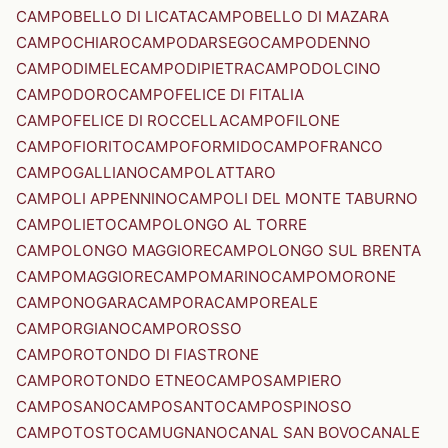
CAMPOBELLO DI LICATA
CAMPOBELLO DI MAZARA
CAMPOCHIARO
CAMPODARSEGO
CAMPODENNO
CAMPODIMELE
CAMPODIPIETRA
CAMPODOLCINO
CAMPODORO
CAMPOFELICE DI FITALIA
CAMPOFELICE DI ROCCELLA
CAMPOFILONE
CAMPOFIORITO
CAMPOFORMIDO
CAMPOFRANCO
CAMPOGALLIANO
CAMPOLATTARO
CAMPOLI APPENNINO
CAMPOLI DEL MONTE TABURNO
CAMPOLIETO
CAMPOLONGO AL TORRE
CAMPOLONGO MAGGIORE
CAMPOLONGO SUL BRENTA
CAMPOMAGGIORE
CAMPOMARINO
CAMPOMORONE
CAMPONOGARA
CAMPORA
CAMPOREALE
CAMPORGIANO
CAMPOROSSO
CAMPOROTONDO DI FIASTRONE
CAMPOROTONDO ETNEO
CAMPOSAMPIERO
CAMPOSANO
CAMPOSANTO
CAMPOSPINOSO
CAMPOTOSTO
CAMUGNANO
CANAL SAN BOVO
CANALE