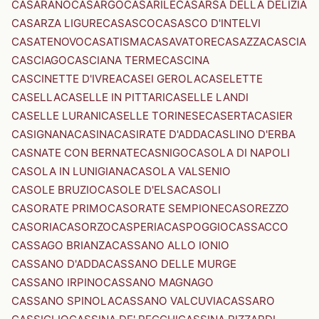
CASARANO
CASARGO
CASARILE
CASARSA DELLA DELIZIA
CASARZA LIGURE
CASASCO
CASASCO D'INTELVI
CASATENOVO
CASATISMA
CASAVATORE
CASAZZA
CASCIA
CASCIAGO
CASCIANA TERME
CASCINA
CASCINETTE D'IVREA
CASEI GEROLA
CASELETTE
CASELLA
CASELLE IN PITTARI
CASELLE LANDI
CASELLE LURANI
CASELLE TORINESE
CASERTA
CASIER
CASIGNANA
CASINA
CASIRATE D'ADDA
CASLINO D'ERBA
CASNATE CON BERNATE
CASNIGO
CASOLA DI NAPOLI
CASOLA IN LUNIGIANA
CASOLA VALSENIO
CASOLE BRUZIO
CASOLE D'ELSA
CASOLI
CASORATE PRIMO
CASORATE SEMPIONE
CASOREZZO
CASORIA
CASORZO
CASPERIA
CASPOGGIO
CASSACCO
CASSAGO BRIANZA
CASSANO ALLO IONIO
CASSANO D'ADDA
CASSANO DELLE MURGE
CASSANO IRPINO
CASSANO MAGNAGO
CASSANO SPINOLA
CASSANO VALCUVIA
CASSARO