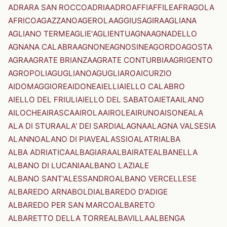
ADRARA SAN ROCCO
ADRIA
ADRO
AFFI
AFFILE
AFRAGOLA
AFRICO
AGAZZANO
AGEROLA
AGGIUS
AGIRA
AGLIANA
AGLIANO TERME
AGLIE'
AGLIENTU
AGNA
AGNADELLO
AGNANA CALABRA
AGNONE
AGNOSINE
AGORDO
AGOSTA
AGRA
AGRATE BRIANZA
AGRATE CONTURBIA
AGRIGENTO
AGROPOLI
AGUGLIANO
AGUGLIARO
AICURZIO
AIDOMAGGIORE
AIDONE
AIELLI
AIELLO CALABRO
AIELLO DEL FRIULI
AIELLO DEL SABATO
AIETA
AILANO
AILOCHE
AIRASCA
AIROLA
AIROLE
AIRUNO
AISONE
ALA
ALA DI STURA
ALA' DEI SARDI
ALAGNA
ALAGNA VALSESIA
ALANNO
ALANO DI PIAVE
ALASSIO
ALATRI
ALBA
ALBA ADRIATICA
ALBAGIARA
ALBAIRATE
ALBANELLA
ALBANO DI LUCANIA
ALBANO LAZIALE
ALBANO SANT'ALESSANDRO
ALBANO VERCELLESE
ALBAREDO ARNABOLDI
ALBAREDO D'ADIGE
ALBAREDO PER SAN MARCO
ALBARETO
ALBARETTO DELLA TORRE
ALBAVILLA
ALBENGA