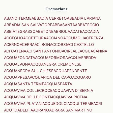
Cremazione
ABANO TERME
ABBADIA CERRETO
ABBADIA LARIANA
ABBADIA SAN SALVATORE
ABBASANTA
ABBATEGGIO
ABBIATEGRASSO
ABETONE
ABRIOLA
ACATE
ACCADIA
ACCEGLIO
ACCETTURA
ACCIANO
ACCUMOLI
ACERENZA
ACERNO
ACERRA
ACI BONACCORSI
ACI CASTELLO
ACI CATENA
ACI SANT'ANTONIO
ACIREALE
ACQUACANINA
ACQUAFONDATA
ACQUAFORMOSA
ACQUAFREDDA
ACQUALAGNA
ACQUANEGRA CREMONESE
ACQUANEGRA SUL CHIESE
ACQUAPENDENTE
ACQUAPPESA
ACQUARICA DEL CAPO
ACQUARO
ACQUASANTA TERME
ACQUASPARTA
ACQUAVIVA COLLECROCE
ACQUAVIVA D'ISERNIA
ACQUAVIVA DELLE FONTI
ACQUAVIVA PICENA
ACQUAVIVA PLATANI
ACQUEDOLCI
ACQUI TERME
ACRI
ACUTO
ADELFIA
ADRANO
ADRARA SAN MARTINO