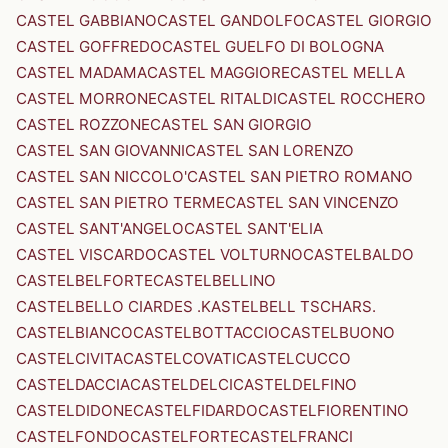
CASTEL GABBIANO
CASTEL GANDOLFO
CASTEL GIORGIO
CASTEL GOFFREDO
CASTEL GUELFO DI BOLOGNA
CASTEL MADAMA
CASTEL MAGGIORE
CASTEL MELLA
CASTEL MORRONE
CASTEL RITALDI
CASTEL ROCCHERO
CASTEL ROZZONE
CASTEL SAN GIORGIO
CASTEL SAN GIOVANNI
CASTEL SAN LORENZO
CASTEL SAN NICCOLO'
CASTEL SAN PIETRO ROMANO
CASTEL SAN PIETRO TERME
CASTEL SAN VINCENZO
CASTEL SANT'ANGELO
CASTEL SANT'ELIA
CASTEL VISCARDO
CASTEL VOLTURNO
CASTELBALDO
CASTELBELFORTE
CASTELBELLINO
CASTELBELLO CIARDES .KASTELBELL TSCHARS.
CASTELBIANCO
CASTELBOTTACCIO
CASTELBUONO
CASTELCIVITA
CASTELCOVATI
CASTELCUCCO
CASTELDACCIA
CASTELDELCI
CASTELDELFINO
CASTELDIDONE
CASTELFIDARDO
CASTELFIORENTINO
CASTELFONDO
CASTELFORTE
CASTELFRANCI