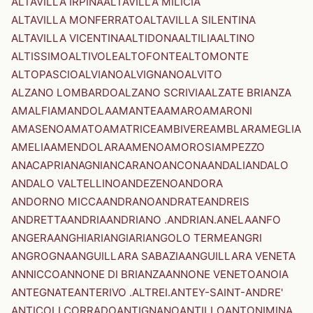
ALTAVILLA IRPINA
ALTAVILLA MILICIA
ALTAVILLA MONFERRATO
ALTAVILLA SILENTINA
ALTAVILLA VICENTINA
ALTIDONA
ALTILIA
ALTINO
ALTISSIMO
ALTIVOLE
ALTOFONTE
ALTOMONTE
ALTOPASCIO
ALVIANO
ALVIGNANO
ALVITO
ALZANO LOMBARDO
ALZANO SCRIVIA
ALZATE BRIANZA
AMALFI
AMANDOLA
AMANTEA
AMARO
AMARONI
AMASENO
AMATO
AMATRICE
AMBIVERE
AMBLAR
AMEGLIA
AMELIA
AMENDOLARA
AMENO
AMOROSI
AMPEZZO
ANACAPRI
ANAGNI
ANCARANO
ANCONA
ANDALI
ANDALO
ANDALO VALTELLINO
ANDEZENO
ANDORA
ANDORNO MICCA
ANDRANO
ANDRATE
ANDREIS
ANDRETTA
ANDRIA
ANDRIANO .ANDRIAN.
ANELA
ANFO
ANGERA
ANGHIARI
ANGIARI
ANGOLO TERME
ANGRI
ANGROGNA
ANGUILLARA SABAZIA
ANGUILLARA VENETA
ANNICCO
ANNONE DI BRIANZA
ANNONE VENETO
ANOIA
ANTEGNATE
ANTERIVO .ALTREI.
ANTEY-SAINT-ANDRE'
ANTICOLI CORRADO
ANTIGNANO
ANTILLO
ANTONIMINA