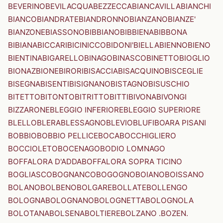
BEVERINO
BEVILACQUA
BEZZECCA
BIANCAVILLA
BIANCHI
BIANCO
BIANDRATE
BIANDRONNO
BIANZANO
BIANZE'
BIANZONE
BIASSONO
BIBBIANO
BIBBIENA
BIBBONA
BIBIANA
BICCARI
BICINICCO
BIDONI'
BIELLA
BIENNO
BIENO
BIENTINA
BIGARELLO
BINAGO
BINASCO
BINETTO
BIOGLIO
BIONAZ
BIONE
BIRORI
BISACCIA
BISACQUINO
BISCEGLIE
BISEGNA
BISENTI
BISIGNANO
BISTAGNO
BISUSCHIO
BITETTO
BITONTO
BITRITTO
BITTI
BIVONA
BIVONGI
BIZZARONE
BLEGGIO INFERIORE
BLEGGIO SUPERIORE
BLELLO
BLERA
BLESSAGNO
BLEVIO
BLUFI
BOARA PISANI
BOBBIO
BOBBIO PELLICE
BOCA
BOCCHIGLIERO
BOCCIOLETO
BOCENAGO
BODIO LOMNAGO
BOFFALORA D'ADDA
BOFFALORA SOPRA TICINO
BOGLIASCO
BOGNANCO
BOGOGNO
BOIANO
BOISSANO
BOLANO
BOLBENO
BOLGARE
BOLLATE
BOLLENGO
BOLOGNA
BOLOGNANO
BOLOGNETTA
BOLOGNOLA
BOLOTANA
BOLSENA
BOLTIERE
BOLZANO .BOZEN.