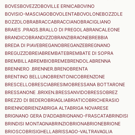
BOVES
BOVEZZO
BOVILLE ERNICA
BOVINO
BOVISIO-MASCIAGO
BOVOLENTA
BOVOLONE
BOZZOLE
BOZZOLO
BRA
BRACCA
BRACCIANO
BRACIGLIANO
BRAIES .PRAGS.
BRALLO DI PREGOLA
BRANCALEONE
BRANDICO
BRANDIZZO
BRANZI
BRAONE
BREBBIA
BREDA DI PIAVE
BREGANO
BREGANZE
BREGNANO
BREGUZZO
BREIA
BREMBATE
BREMBATE DI SOPRA
BREMBILLA
BREMBIO
BREME
BRENDOLA
BRENNA
BRENNERO .BRENNER.
BRENO
BRENTA
BRENTINO BELLUNO
BRENTONICO
BRENZONE
BRESCELLO
BRESCIA
BRESIMO
BRESSANA BOTTARONE
BRESSANONE .BRIXEN.
BRESSANVIDO
BRESSO
BREZ
BREZZO DI BEDERO
BRIAGLIA
BRIATICO
BRICHERASIO
BRIENNO
BRIENZA
BRIGA ALTA
BRIGA NOVARESE
BRIGNANO GERA D'ADDA
BRIGNANO-FRASCATA
BRINDISI
BRINDISI MONTAGNA
BRINZIO
BRIONA
BRIONE
BRIONE
BRIOSCO
BRISIGHELLA
BRISSAGO-VALTRAVAGLIA