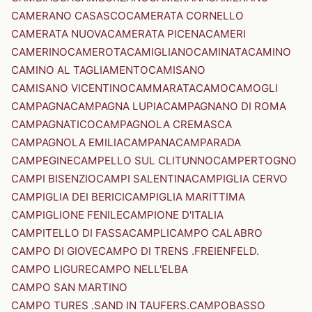
CAMERANO CASASCO
CAMERATA CORNELLO
CAMERATA NUOVA
CAMERATA PICENA
CAMERI
CAMERINO
CAMEROTA
CAMIGLIANO
CAMINATA
CAMINO
CAMINO AL TAGLIAMENTO
CAMISANO
CAMISANO VICENTINO
CAMMARATA
CAMO
CAMOGLI
CAMPAGNA
CAMPAGNA LUPIA
CAMPAGNANO DI ROMA
CAMPAGNATICO
CAMPAGNOLA CREMASCA
CAMPAGNOLA EMILIA
CAMPANA
CAMPARADA
CAMPEGINE
CAMPELLO SUL CLITUNNO
CAMPERTOGNO
CAMPI BISENZIO
CAMPI SALENTINA
CAMPIGLIA CERVO
CAMPIGLIA DEI BERICI
CAMPIGLIA MARITTIMA
CAMPIGLIONE FENILE
CAMPIONE D'ITALIA
CAMPITELLO DI FASSA
CAMPLI
CAMPO CALABRO
CAMPO DI GIOVE
CAMPO DI TRENS .FREIENFELD.
CAMPO LIGURE
CAMPO NELL'ELBA
CAMPO SAN MARTINO
CAMPO TURES .SAND IN TAUFERS.
CAMPOBASSO