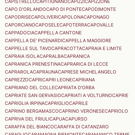
CAPISTRELLO
CAPITIGNANO
CAPIZZI
CAPIZZONE
CAPO D'ORLANDO
CAPO DI PONTE
CAPODIMONTE
CAPODRISE
CAPOLIVERI
CAPOLONA
CAPONAGO
CAPORCIANO
CAPOSELE
CAPOTERRA
CAPOVALLE
CAPPADOCIA
CAPPELLA CANTONE
CAPPELLA DE' PICENARDI
CAPPELLA MAGGIORE
CAPPELLE SUL TAVO
CAPRACOTTA
CAPRAIA E LIMITE
CAPRAIA ISOLA
CAPRALBA
CAPRANICA
CAPRANICA PRENESTINA
CAPRARICA DI LECCE
CAPRAROLA
CAPRAUNA
CAPRESE MICHELANGELO
CAPREZZO
CAPRI
CAPRI LEONE
CAPRIANA
CAPRIANO DEL COLLE
CAPRIATA D'ORBA
CAPRIATE SAN GERVASIO
CAPRIATI A VOLTURNO
CAPRIE
CAPRIGLIA IRPINA
CAPRIGLIO
CAPRILE
CAPRINO BERGAMASCO
CAPRINO VERONESE
CAPRIOLO
CAPRIVA DEL FRIULI
CAPUA
CAPURSO
CARAFFA DEL BIANCO
CARAFFA DI CATANZARO
CARAGLIO
CARAMAGNA PIEMONTE
CARAMANICO TERME