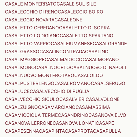
CASALE MONFERRATO
CASALE SUL SILE
CASALECCHIO DI RENO
CASALEGGIO BOIRO
CASALEGGIO NOVARA
CASALEONE
CASALETTO CEREDANO
CASALETTO DI SOPRA
CASALETTO LODIGIANO
CASALETTO SPARTANO
CASALETTO VAPRIO
CASALFIUMANESE
CASALGRANDE
CASALGRASSO
CASALINCONTRADA
CASALINO
CASALMAGGIORE
CASALMAIOCCO
CASALMORANO
CASALMORO
CASALNOCETO
CASALNUOVO DI NAPOLI
CASALNUOVO MONTEROTARO
CASALOLDO
CASALPUSTERLENGO
CASALROMANO
CASALSERUGO
CASALUCE
CASALVECCHIO DI PUGLIA
CASALVECCHIO SICULO
CASALVIERI
CASALVOLONE
CASALZUIGNO
CASAMARCIANO
CASAMASSIMA
CASAMICCIOLA TERME
CASANDRINO
CASANOVA ELVO
CASANOVA LERRONE
CASANOVA LONATI
CASAPE
CASAPESENNA
CASAPINTA
CASAPROTA
CASAPULLA