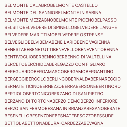
BELMONTE CALABRO
BELMONTE CASTELLO
BELMONTE DEL SANNIO
BELMONTE IN SABINA
BELMONTE MEZZAGNO
BELMONTE PICENO
BELPASSO
BELSITO
BELVEDERE DI SPINELLO
BELVEDERE LANGHE
BELVEDERE MARITTIMO
BELVEDERE OSTRENSE
BELVEGLIO
BELVI
BEMA
BENE LARIO
BENE VAGIENNA
BENESTARE
BENETUTTI
BENEVELLO
BENEVENTO
BENNA
BENTIVOGLIO
BERBENNO
BERBENNO DI VALTELLINA
BERCETO
BERCHIDDA
BEREGAZZO CON FIGLIARO
BEREGUARDO
BERGAMASCO
BERGAMO
BERGANTINO
BERGEGGI
BERGOLO
BERLINGO
BERNALDA
BERNAREGGIO
BERNATE TICINO
BERNEZZO
BERRA
BERSONE
BERTINORO
BERTIOLO
BERTONICO
BERZANO DI SAN PIETRO
BERZANO DI TORTONA
BERZO DEMO
BERZO INFERIORE
BERZO SAN FERMO
BESANA IN BRIANZA
BESANO
BESATE
BESENELLO
BESENZONE
BESNATE
BESOZZO
BESSUDE
BETTOLA
BETTONA
BEURA-CARDEZZA
BEVAGNA