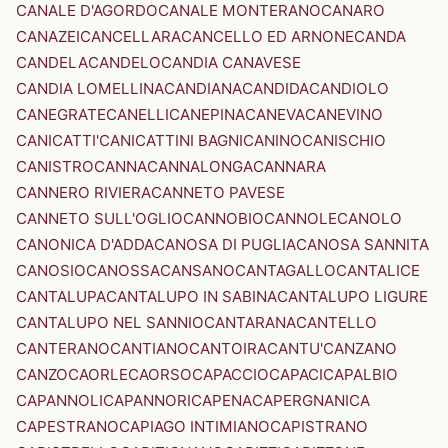
CANALE D'AGORDO
CANALE MONTERANO
CANARO
CANAZEI
CANCELLARA
CANCELLO ED ARNONE
CANDA
CANDELA
CANDELO
CANDIA CANAVESE
CANDIA LOMELLINA
CANDIANA
CANDIDA
CANDIOLO
CANEGRATE
CANELLI
CANEPINA
CANEVA
CANEVINO
CANICATTI'
CANICATTINI BAGNI
CANINO
CANISCHIO
CANISTRO
CANNA
CANNALONGA
CANNARA
CANNERO RIVIERA
CANNETO PAVESE
CANNETO SULL'OGLIO
CANNOBIO
CANNOLE
CANOLO
CANONICA D'ADDA
CANOSA DI PUGLIA
CANOSA SANNITA
CANOSIO
CANOSSA
CANSANO
CANTAGALLO
CANTALICE
CANTALUPA
CANTALUPO IN SABINA
CANTALUPO LIGURE
CANTALUPO NEL SANNIO
CANTARANA
CANTELLO
CANTERANO
CANTIANO
CANTOIRA
CANTU'
CANZANO
CANZO
CAORLE
CAORSO
CAPACCIO
CAPACI
CAPALBIO
CAPANNOLI
CAPANNORI
CAPENA
CAPERGNANICA
CAPESTRANO
CAPIAGO INTIMIANO
CAPISTRANO