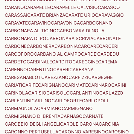
CARANO
CARAPELLE
CARAPELLE CALVISIO
CARASCO
CARASSAI
CARATE BRIANZA
CARATE URIO
CARAVAGGIO
CARAVATE
CARAVINO
CARAVONICA
CARBOGNANO
CARBONARA AL TICINO
CARBONARA DI NOLA
CARBONARA DI PO
CARBONARA SCRIVIA
CARBONATE
CARBONE
CARBONERA
CARBONIA
CARCARE
CARCERI
CARCOFORO
CARDANO AL CAMPO
CARDE'
CARDEDU
CARDETO
CARDINALE
CARDITO
CAREGGINE
CAREMA
CARENNO
CARENTINO
CARERI
CARESANA
CARESANABLOT
CAREZZANO
CARFIZZI
CARGEGHE
CARIATI
CARIFE
CARIGNANO
CARIMATE
CARINARO
CARINI
CARINOLA
CARISIO
CARISOLO
CARLANTINO
CARLAZZO
CARLENTINI
CARLINO
CARLOFORTE
CARLOPOLI
CARMAGNOLA
CARMIANO
CARMIGNANO
CARMIGNANO DI BRENTA
CARNAGO
CARNATE
CAROBBIO DEGLI ANGELI
CAROLEI
CARONA
CARONIA
CARONNO PERTUSELLA
CARONNO VARESINO
CAROSINO