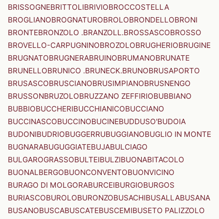
BRISSOGNE
BRITTOLI
BRIVIO
BROCCOSTELLA
BROGLIANO
BROGNATURO
BROLO
BRONDELLO
BRONI
BRONTE
BRONZOLO .BRANZOLL.
BROSSASCO
BROSSO
BROVELLO-CARPUGNINO
BROZOLO
BRUGHERIO
BRUGINE
BRUGNATO
BRUGNERA
BRUINO
BRUMANO
BRUNATE
BRUNELLO
BRUNICO .BRUNECK.
BRUNO
BRUSAPORTO
BRUSASCO
BRUSCIANO
BRUSIMPIANO
BRUSNENGO
BRUSSON
BRUZOLO
BRUZZANO ZEFFIRIO
BUBBIANO
BUBBIO
BUCCHERI
BUCCHIANICO
BUCCIANO
BUCCINASCO
BUCCINO
BUCINE
BUDDUSO'
BUDOIA
BUDONI
BUDRIO
BUGGERRU
BUGGIANO
BUGLIO IN MONTE
BUGNARA
BUGUGGIATE
BUJA
BULCIAGO
BULGAROGRASSO
BULTEI
BULZI
BUONABITACOLO
BUONALBERGO
BUONCONVENTO
BUONVICINO
BURAGO DI MOLGORA
BURCEI
BURGIO
BURGOS
BURIASCO
BUROLO
BURONZO
BUSACHI
BUSALLA
BUSANA
BUSANO
BUSCA
BUSCATE
BUSCEMI
BUSETO PALIZZOLO