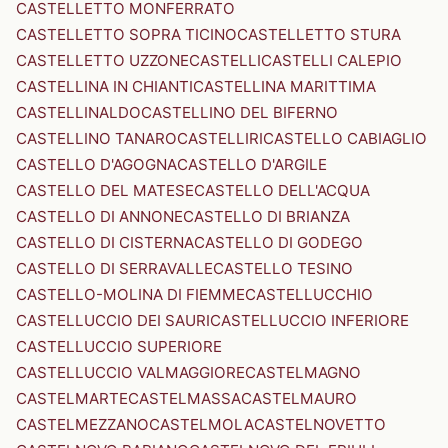
CASTELLETTO MONFERRATO
CASTELLETTO SOPRA TICINO
CASTELLETTO STURA
CASTELLETTO UZZONE
CASTELLI
CASTELLI CALEPIO
CASTELLINA IN CHIANTI
CASTELLINA MARITTIMA
CASTELLINALDO
CASTELLINO DEL BIFERNO
CASTELLINO TANARO
CASTELLIRI
CASTELLO CABIAGLIO
CASTELLO D'AGOGNA
CASTELLO D'ARGILE
CASTELLO DEL MATESE
CASTELLO DELL'ACQUA
CASTELLO DI ANNONE
CASTELLO DI BRIANZA
CASTELLO DI CISTERNA
CASTELLO DI GODEGO
CASTELLO DI SERRAVALLE
CASTELLO TESINO
CASTELLO-MOLINA DI FIEMME
CASTELLUCCHIO
CASTELLUCCIO DEI SAURI
CASTELLUCCIO INFERIORE
CASTELLUCCIO SUPERIORE
CASTELLUCCIO VALMAGGIORE
CASTELMAGNO
CASTELMARTE
CASTELMASSA
CASTELMAURO
CASTELMEZZANO
CASTELMOLA
CASTELNOVETTO