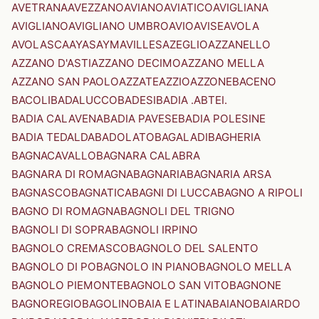
AVETRANA
AVEZZANO
AVIANO
AVIATICO
AVIGLIANA
AVIGLIANO
AVIGLIANO UMBRO
AVIO
AVISE
AVOLA
AVOLASCA
AYAS
AYMAVILLES
AZEGLIO
AZZANELLO
AZZANO D'ASTI
AZZANO DECIMO
AZZANO MELLA
AZZANO SAN PAOLO
AZZATE
AZZIO
AZZONE
BACENO
BACOLI
BADALUCCO
BADESI
BADIA .ABTEI.
BADIA CALAVENA
BADIA PAVESE
BADIA POLESINE
BADIA TEDALDA
BADOLATO
BAGALADI
BAGHERIA
BAGNACAVALLO
BAGNARA CALABRA
BAGNARA DI ROMAGNA
BAGNARIA
BAGNARIA ARSA
BAGNASCO
BAGNATICA
BAGNI DI LUCCA
BAGNO A RIPOLI
BAGNO DI ROMAGNA
BAGNOLI DEL TRIGNO
BAGNOLI DI SOPRA
BAGNOLI IRPINO
BAGNOLO CREMASCO
BAGNOLO DEL SALENTO
BAGNOLO DI PO
BAGNOLO IN PIANO
BAGNOLO MELLA
BAGNOLO PIEMONTE
BAGNOLO SAN VITO
BAGNONE
BAGNOREGIO
BAGOLINO
BAIA E LATINA
BAIANO
BAIARDO