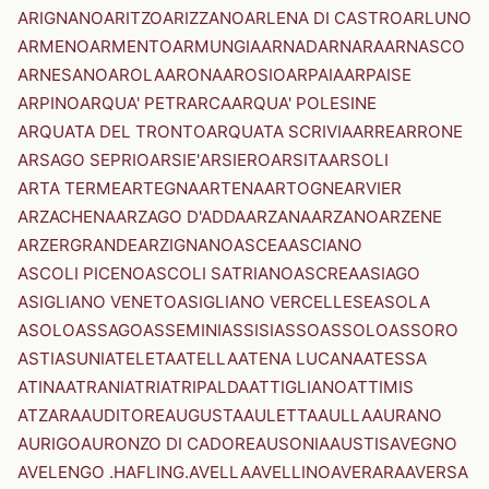
ARIGNANO
ARITZO
ARIZZANO
ARLENA DI CASTRO
ARLUNO
ARMENO
ARMENTO
ARMUNGIA
ARNAD
ARNARA
ARNASCO
ARNESANO
AROLA
ARONA
AROSIO
ARPAIA
ARPAISE
ARPINO
ARQUA' PETRARCA
ARQUA' POLESINE
ARQUATA DEL TRONTO
ARQUATA SCRIVIA
ARRE
ARRONE
ARSAGO SEPRIO
ARSIE'
ARSIERO
ARSITA
ARSOLI
ARTA TERME
ARTEGNA
ARTENA
ARTOGNE
ARVIER
ARZACHENA
ARZAGO D'ADDA
ARZANA
ARZANO
ARZENE
ARZERGRANDE
ARZIGNANO
ASCEA
ASCIANO
ASCOLI PICENO
ASCOLI SATRIANO
ASCREA
ASIAGO
ASIGLIANO VENETO
ASIGLIANO VERCELLESE
ASOLA
ASOLO
ASSAGO
ASSEMINI
ASSISI
ASSO
ASSOLO
ASSORO
ASTI
ASUNI
ATELETA
ATELLA
ATENA LUCANA
ATESSA
ATINA
ATRANI
ATRI
ATRIPALDA
ATTIGLIANO
ATTIMIS
ATZARA
AUDITORE
AUGUSTA
AULETTA
AULLA
AURANO
AURIGO
AURONZO DI CADORE
AUSONIA
AUSTIS
AVEGNO
AVELENGO .HAFLING.
AVELLA
AVELLINO
AVERARA
AVERSA