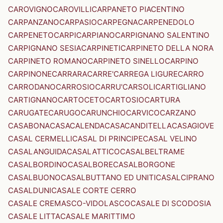
CAROVIGNO
CAROVILLI
CARPANETO PIACENTINO
CARPANZANO
CARPASIO
CARPEGNA
CARPENEDOLO
CARPENETO
CARPI
CARPIANO
CARPIGNANO SALENTINO
CARPIGNANO SESIA
CARPINETI
CARPINETO DELLA NORA
CARPINETO ROMANO
CARPINETO SINELLO
CARPINO
CARPINONE
CARRARA
CARRE'
CARREGA LIGURE
CARRO
CARRODANO
CARROSIO
CARRU'
CARSOLI
CARTIGLIANO
CARTIGNANO
CARTOCETO
CARTOSIO
CARTURA
CARUGATE
CARUGO
CARUNCHIO
CARVICO
CARZANO
CASABONA
CASACALENDA
CASACANDITELLA
CASAGIOVE
CASAL CERMELLI
CASAL DI PRINCIPE
CASAL VELINO
CASALANGUIDA
CASALATTICO
CASALBELTRAME
CASALBORDINO
CASALBORE
CASALBORGONE
CASALBUONO
CASALBUTTANO ED UNITI
CASALCIPRANO
CASALDUNI
CASALE CORTE CERRO
CASALE CREMASCO-VIDOLASCO
CASALE DI SCODOSIA
CASALE LITTA
CASALE MARITTIMO