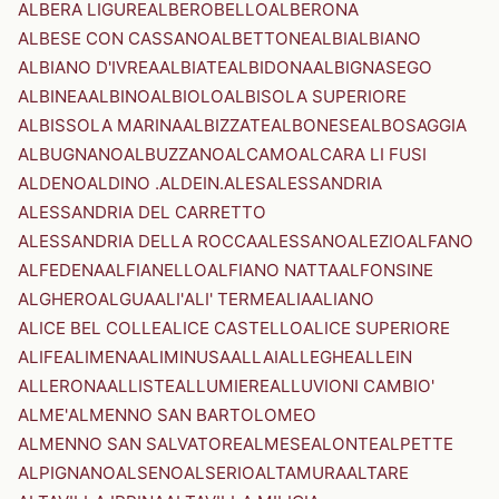
ALBERA LIGURE
ALBEROBELLO
ALBERONA
ALBESE CON CASSANO
ALBETTONE
ALBI
ALBIANO
ALBIANO D'IVREA
ALBIATE
ALBIDONA
ALBIGNASEGO
ALBINEA
ALBINO
ALBIOLO
ALBISOLA SUPERIORE
ALBISSOLA MARINA
ALBIZZATE
ALBONESE
ALBOSAGGIA
ALBUGNANO
ALBUZZANO
ALCAMO
ALCARA LI FUSI
ALDENO
ALDINO .ALDEIN.
ALES
ALESSANDRIA
ALESSANDRIA DEL CARRETTO
ALESSANDRIA DELLA ROCCA
ALESSANO
ALEZIO
ALFANO
ALFEDENA
ALFIANELLO
ALFIANO NATTA
ALFONSINE
ALGHERO
ALGUA
ALI'
ALI' TERME
ALIA
ALIANO
ALICE BEL COLLE
ALICE CASTELLO
ALICE SUPERIORE
ALIFE
ALIMENA
ALIMINUSA
ALLAI
ALLEGHE
ALLEIN
ALLERONA
ALLISTE
ALLUMIERE
ALLUVIONI CAMBIO'
ALME'
ALMENNO SAN BARTOLOMEO
ALMENNO SAN SALVATORE
ALMESE
ALONTE
ALPETTE
ALPIGNANO
ALSENO
ALSERIO
ALTAMURA
ALTARE