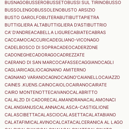
BUSNAGO
BUSSERO
BUSSETO
BUSSI SUL TIRINO
BUSSO
BUSSOLENGO
BUSSOLENO
BUSTO ARSIZIO
BUSTO GAROLFO
BUTERA
BUTI
BUTTAPIETRA
BUTTIGLIERA ALTA
BUTTIGLIERA D'ASTI
BUTTRIO
CA' D'ANDREA
CABELLA LIGURE
CABIATE
CABRAS
CACCAMO
CACCURI
CADEGLIANO-VICONAGO
CADELBOSCO DI SOPRA
CADEO
CADERZONE
CADONEGHE
CADORAGO
CADREZZATE
CAERANO DI SAN MARCO
CAFASSE
CAGGIANO
CAGLI
CAGLIARI
CAGLIO
CAGNANO AMITERNO
CAGNANO VARANO
CAGNO
CAGNO'
CAIANELLO
CAIAZZO
CAINES .KUENS.
CAINO
CAIOLO
CAIRANO
CAIRATE
CAIRO MONTENOTTE
CAIVANO
CALABRITTO
CALALZO DI CADORE
CALAMANDRANA
CALAMONACI
CALANGIANUS
CALANNA
CALASCA-CASTIGLIONE
CALASCIBETTA
CALASCIO
CALASETTA
CALATABIANO
CALATAFIMI
CALAVINO
CALCATA
CALCERANICA AL LAGO