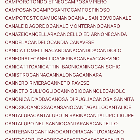
CAMPOROTONDO ETNEO
CAMPOSAMPIERO
CAMPOSANO
CAMPOSANTO
CAMPOSPINOSO
CAMPOTOSTO
CAMUGNANO
CANAL SAN BOVO
CANALE
CANALE D'AGORDO
CANALE MONTERANO
CANARO
CANAZEI
CANCELLARA
CANCELLO ED ARNONE
CANDA
CANDELA
CANDELO
CANDIA CANAVESE
CANDIA LOMELLINA
CANDIANA
CANDIDA
CANDIOLO
CANEGRATE
CANELLI
CANEPINA
CANEVA
CANEVINO
CANICATTI'
CANICATTINI BAGNI
CANINO
CANISCHIO
CANISTRO
CANNA
CANNALONGA
CANNARA
CANNERO RIVIERA
CANNETO PAVESE
CANNETO SULL'OGLIO
CANNOBIO
CANNOLE
CANOLO
CANONICA D'ADDA
CANOSA DI PUGLIA
CANOSA SANNITA
CANOSIO
CANOSSA
CANSANO
CANTAGALLO
CANTALICE
CANTALUPA
CANTALUPO IN SABINA
CANTALUPO LIGURE
CANTALUPO NEL SANNIO
CANTARANA
CANTELLO
CANTERANO
CANTIANO
CANTOIRA
CANTU'
CANZANO
CANZO
CAORLE
CAORSO
CAPACCIO
CAPACI
CAPALBIO