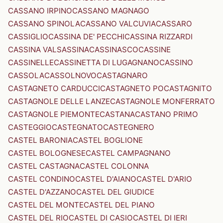
CASSANO IRPINO
CASSANO MAGNAGO
CASSANO SPINOLA
CASSANO VALCUVIA
CASSARO
CASSIGLIO
CASSINA DE' PECCHI
CASSINA RIZZARDI
CASSINA VALSASSINA
CASSINASCO
CASSINE
CASSINELLE
CASSINETTA DI LUGAGNANO
CASSINO
CASSOLA
CASSOLNOVO
CASTAGNARO
CASTAGNETO CARDUCCI
CASTAGNETO PO
CASTAGNITO
CASTAGNOLE DELLE LANZE
CASTAGNOLE MONFERRATO
CASTAGNOLE PIEMONTE
CASTANA
CASTANO PRIMO
CASTEGGIO
CASTEGNATO
CASTEGNERO
CASTEL BARONIA
CASTEL BOGLIONE
CASTEL BOLOGNESE
CASTEL CAMPAGNANO
CASTEL CASTAGNA
CASTEL COLONNA
CASTEL CONDINO
CASTEL D'AIANO
CASTEL D'ARIO
CASTEL D'AZZANO
CASTEL DEL GIUDICE
CASTEL DEL MONTE
CASTEL DEL PIANO
CASTEL DEL RIO
CASTEL DI CASIO
CASTEL DI IERI