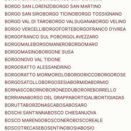
BORGO SAN LORENZO
BORGO SAN MARTINO
BORGO SAN SIRO
BORGO TICINO
BORGO TOSSIGNANO
BORGO VAL DI TARO
BORGO VALSUGANA
BORGO VELINO
BORGO VERCELLI
BORGOFORTE
BORGOFRANCO D'IVREA
BORGOFRANCO SUL PO
BORGOLAVEZZARO
BORGOMALE
BORGOMANERO
BORGOMARO
BORGOMASINO
BORGONE SUSA
BORGONOVO VAL TIDONE
BORGORATTO ALESSANDRINO
BORGORATTO MORMOROLO
BORGORICCO
BORGOROSE
BORGOSATOLLO
BORGOSESIA
BORMIDA
BORMIO
BORNASCO
BORNO
BORONEDDU
BORORE
BORRELLO
BORRIANA
BORSO DEL GRAPPA
BORTIGALI
BORTIGIADAS
BORUTTA
BORZONASCA
BOSA
BOSARO
BOSCHI SANT'ANNA
BOSCO CHIESANUOVA
BOSCO MARENGO
BOSCONERO
BOSCOREALE
BOSCOTRECASE
BOSENTINO
BOSIA
BOSIO