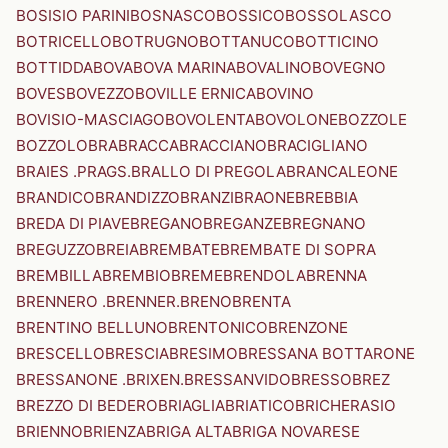
BOSISIO PARINI
BOSNASCO
BOSSICO
BOSSOLASCO
BOTRICELLO
BOTRUGNO
BOTTANUCO
BOTTICINO
BOTTIDDA
BOVA
BOVA MARINA
BOVALINO
BOVEGNO
BOVES
BOVEZZO
BOVILLE ERNICA
BOVINO
BOVISIO-MASCIAGO
BOVOLENTA
BOVOLONE
BOZZOLE
BOZZOLO
BRA
BRACCA
BRACCIANO
BRACIGLIANO
BRAIES .PRAGS.
BRALLO DI PREGOLA
BRANCALEONE
BRANDICO
BRANDIZZO
BRANZI
BRAONE
BREBBIA
BREDA DI PIAVE
BREGANO
BREGANZE
BREGNANO
BREGUZZO
BREIA
BREMBATE
BREMBATE DI SOPRA
BREMBILLA
BREMBIO
BREME
BRENDOLA
BRENNA
BRENNERO .BRENNER.
BRENO
BRENTA
BRENTINO BELLUNO
BRENTONICO
BRENZONE
BRESCELLO
BRESCIA
BRESIMO
BRESSANA BOTTARONE
BRESSANONE .BRIXEN.
BRESSANVIDO
BRESSO
BREZ
BREZZO DI BEDERO
BRIAGLIA
BRIATICO
BRICHERASIO
BRIENNO
BRIENZA
BRIGA ALTA
BRIGA NOVARESE