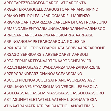
ARESE
AREZZO
ARGEGNO
ARGELATO
ARGENTA
ARGENTERA
ARGUELLO
ARGUSTO
ARI
ARIANO IRPINO
ARIANO NEL POLESINE
ARICCIA
ARIELLI
ARIENZO
ARIGNANO
ARITZO
ARIZZANO
ARLENA DI CASTRO
ARLUNO
ARMENO
ARMENTO
ARMUNGIA
ARNAD
ARNARA
ARNASCO
ARNESANO
AROLA
ARONA
AROSIO
ARPAIA
ARPAISE
ARPINO
ARQUA' PETRARCA
ARQUA' POLESINE
ARQUATA DEL TRONTO
ARQUATA SCRIVIA
ARRE
ARRONE
ARSAGO SEPRIO
ARSIE'
ARSIERO
ARSITA
ARSOLI
ARTA TERME
ARTEGNA
ARTENA
ARTOGNE
ARVIER
ARZACHENA
ARZAGO D'ADDA
ARZANA
ARZANO
ARZENE
ARZERGRANDE
ARZIGNANO
ASCEA
ASCIANO
ASCOLI PICENO
ASCOLI SATRIANO
ASCREA
ASIAGO
ASIGLIANO VENETO
ASIGLIANO VERCELLESE
ASOLA
ASOLO
ASSAGO
ASSEMINI
ASSISI
ASSO
ASSOLO
ASSORO
ASTI
ASUNI
ATELETA
ATELLA
ATENA LUCANA
ATESSA
ATINA
ATRANI
ATRI
ATRIPALDA
ATTIGLIANO
ATTIMIS