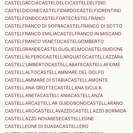
CASTELDACCIA
CASTELDELCI
CASTELDELFINO
CASTELDIDONE
CASTELFIDARDO
CASTELFIORENTINO
CASTELFONDO
CASTELFORTE
CASTELFRANCI
CASTELFRANCO DI SOPRA
CASTELFRANCO DI SOTTO
CASTELFRANCO EMILIA
CASTELFRANCO IN MISCANO
CASTELFRANCO VENETO
CASTELGOMBERTO
CASTELGRANDE
CASTELGUGLIELMO
CASTELGUIDONE
CASTELL'ALFERO
CASTELL'ARQUATO
CASTELL'AZZARA
CASTELL'UMBERTO
CASTELLABATE
CASTELLAFIUME
CASTELLALTO
CASTELLAMMARE DEL GOLFO
CASTELLAMMARE DI STABIA
CASTELLAMONTE
CASTELLANA GROTTE
CASTELLANA SICULA
CASTELLANETA
CASTELLANIA
CASTELLANZA
CASTELLAR
CASTELLAR GUIDOBONO
CASTELLARANO
CASTELLARO
CASTELLAVAZZO
CASTELLAZZO BORMIDA
CASTELLAZZO NOVARESE
CASTELLEONE
CASTELLEONE DI SUASA
CASTELLERO