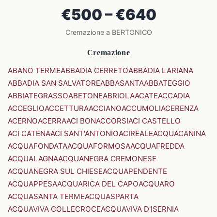
€500 – €640
Cremazione a BERTONICO
Cremazione
ABANO TERME
ABBADIA CERRETO
ABBADIA LARIANA
ABBADIA SAN SALVATORE
ABBASANTA
ABBATEGGIO
ABBIATEGRASSO
ABETONE
ABRIOLA
ACATE
ACCADIA
ACCEGLIO
ACCETTURA
ACCIANO
ACCUMOLI
ACERENZA
ACERNO
ACERRA
ACI BONACCORSI
ACI CASTELLO
ACI CATENA
ACI SANT'ANTONIO
ACIREALE
ACQUACANINA
ACQUAFONDATA
ACQUAFORMOSA
ACQUAFREDDA
ACQUALAGNA
ACQUANEGRA CREMONESE
ACQUANEGRA SUL CHIESE
ACQUAPENDENTE
ACQUAPPESA
ACQUARICA DEL CAPO
ACQUARO
ACQUASANTA TERME
ACQUASPARTA
ACQUAVIVA COLLECROCE
ACQUAVIVA D'ISERNIA