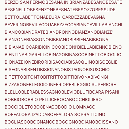
BERZO SAN FERMO
BESANA IN BRIANZA
BESANO
BESATE
BESENELLO
BESENZONE
BESNATE
BESOZZO
BESSUDE
BETTOLA
BETTONA
BEURA-CARDEZZA
BEVAGNA
BEVERINO
BEVILACQUA
BEZZECCA
BIANCAVILLA
BIANCHI
BIANCO
BIANDRATE
BIANDRONNO
BIANZANO
BIANZE'
BIANZONE
BIASSONO
BIBBIANO
BIBBIENA
BIBBONA
BIBIANA
BICCARI
BICINICCO
BIDONI'
BIELLA
BIENNO
BIENO
BIENTINA
BIGARELLO
BINAGO
BINASCO
BINETTO
BIOGLIO
BIONAZ
BIONE
BIRORI
BISACCIA
BISACQUINO
BISCEGLIE
BISEGNA
BISENTI
BISIGNANO
BISTAGNO
BISUSCHIO
BITETTO
BITONTO
BITRITTO
BITTI
BIVONA
BIVONGI
BIZZARONE
BLEGGIO INFERIORE
BLEGGIO SUPERIORE
BLELLO
BLERA
BLESSAGNO
BLEVIO
BLUFI
BOARA PISANI
BOBBIO
BOBBIO PELLICE
BOCA
BOCCHIGLIERO
BOCCIOLETO
BOCENAGO
BODIO LOMNAGO
BOFFALORA D'ADDA
BOFFALORA SOPRA TICINO
BOGLIASCO
BOGNANCO
BOGOGNO
BOIANO
BOISSANO