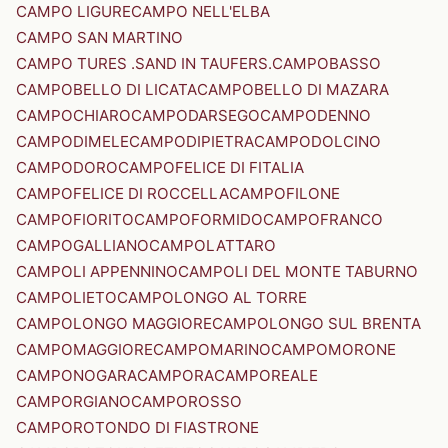
CAMPO LIGURE
CAMPO NELL'ELBA
CAMPO SAN MARTINO
CAMPO TURES .SAND IN TAUFERS.
CAMPOBASSO
CAMPOBELLO DI LICATA
CAMPOBELLO DI MAZARA
CAMPOCHIARO
CAMPODARSEGO
CAMPODENNO
CAMPODIMELE
CAMPODIPIETRA
CAMPODOLCINO
CAMPODORO
CAMPOFELICE DI FITALIA
CAMPOFELICE DI ROCCELLA
CAMPOFILONE
CAMPOFIORITO
CAMPOFORMIDO
CAMPOFRANCO
CAMPOGALLIANO
CAMPOLATTARO
CAMPOLI APPENNINO
CAMPOLI DEL MONTE TABURNO
CAMPOLIETO
CAMPOLONGO AL TORRE
CAMPOLONGO MAGGIORE
CAMPOLONGO SUL BRENTA
CAMPOMAGGIORE
CAMPOMARINO
CAMPOMORONE
CAMPONOGARA
CAMPORA
CAMPOREALE
CAMPORGIANO
CAMPOROSSO
CAMPOROTONDO DI FIASTRONE