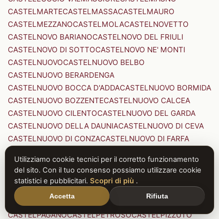
CASTELMARTE
CASTELMASSA
CASTELMAURO
CASTELMEZZANO
CASTELMOLA
CASTELNOVETTO
CASTELNOVO BARIANO
CASTELNOVO DEL FRIULI
CASTELNOVO DI SOTTO
CASTELNOVO NE' MONTI
CASTELNUOVO
CASTELNUOVO BELBO
CASTELNUOVO BERARDENGA
CASTELNUOVO BOCCA D'ADDA
CASTELNUOVO BORMIDA
CASTELNUOVO BOZZENTE
CASTELNUOVO CALCEA
CASTELNUOVO CILENTO
CASTELNUOVO DEL GARDA
CASTELNUOVO DELLA DAUNIA
CASTELNUOVO DI CEVA
CASTELNUOVO DI CONZA
CASTELNUOVO DI FARFA
CASTELNUOVO DI GARFAGNANA
Utilizziamo cookie tecnici per il corretto funzionamento
CASTELNUOVO DI PORTO
CASTELNUOVO DON BOSCO
del sito. Con il tuo consenso possiamo utilizzare cookie
CASTELNUOVO MAGRA
CASTELNUOVO NIGRA
statistici e pubblicitari.
Scopri di più
.
CASTELNUOVO PARANO
CASTELNUOVO RANGONE
Accetta
Rifiuta
CASTELNUOVO SCRIVIA
CASTELNUOVO VAL DI CECINA
CASTELPAGANO
CASTELPETROSO
CASTELPIZZUTO