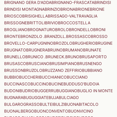
BRIGNANO GERA D'ADDA
BRIGNANO-FRASCATA
BRINDISI
BRINDISI MONTAGNA
BRINZIO
BRIONA
BRIONE
BRIONE
BRIOSCO
BRISIGHELLA
BRISSAGO-VALTRAVAGLIA
BRISSOGNE
BRITTOLI
BRIVIO
BROCCOSTELLA
BROGLIANO
BROGNATURO
BROLO
BRONDELLO
BRONI
BRONTE
BRONZOLO .BRANZOLL.
BROSSASCO
BROSSO
BROVELLO-CARPUGNINO
BROZOLO
BRUGHERIO
BRUGINE
BRUGNATO
BRUGNERA
BRUINO
BRUMANO
BRUNATE
BRUNELLO
BRUNICO .BRUNECK.
BRUNO
BRUSAPORTO
BRUSASCO
BRUSCIANO
BRUSIMPIANO
BRUSNENGO
BRUSSON
BRUZOLO
BRUZZANO ZEFFIRIO
BUBBIANO
BUBBIO
BUCCHERI
BUCCHIANICO
BUCCIANO
BUCCINASCO
BUCCINO
BUCINE
BUDDUSO'
BUDOIA
BUDONI
BUDRIO
BUGGERRU
BUGGIANO
BUGLIO IN MONTE
BUGNARA
BUGUGGIATE
BUJA
BULCIAGO
BULGAROGRASSO
BULTEI
BULZI
BUONABITACOLO
BUONALBERGO
BUONCONVENTO
BUONVICINO