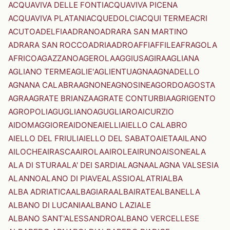
ACQUAVIVA DELLE FONTI
ACQUAVIVA PICENA
ACQUAVIVA PLATANI
ACQUEDOLCI
ACQUI TERME
ACRI
ACUTO
ADELFIA
ADRANO
ADRARA SAN MARTINO
ADRARA SAN ROCCO
ADRIA
ADRO
AFFI
AFFILE
AFRAGOLA
AFRICO
AGAZZANO
AGEROLA
AGGIUS
AGIRA
AGLIANA
AGLIANO TERME
AGLIE'
AGLIENTU
AGNA
AGNADELLO
AGNANA CALABRA
AGNONE
AGNOSINE
AGORDO
AGOSTA
AGRA
AGRATE BRIANZA
AGRATE CONTURBIA
AGRIGENTO
AGROPOLI
AGUGLIANO
AGUGLIARO
AICURZIO
AIDOMAGGIORE
AIDONE
AIELLI
AIELLO CALABRO
AIELLO DEL FRIULI
AIELLO DEL SABATO
AIETA
AILANO
AILOCHE
AIRASCA
AIROLA
AIROLE
AIRUNO
AISONE
ALA
ALA DI STURA
ALA' DEI SARDI
ALAGNA
ALAGNA VALSESIA
ALANNO
ALANO DI PIAVE
ALASSIO
ALATRI
ALBA
ALBA ADRIATICA
ALBAGIARA
ALBAIRATE
ALBANELLA
ALBANO DI LUCANIA
ALBANO LAZIALE
ALBANO SANT'ALESSANDRO
ALBANO VERCELLESE