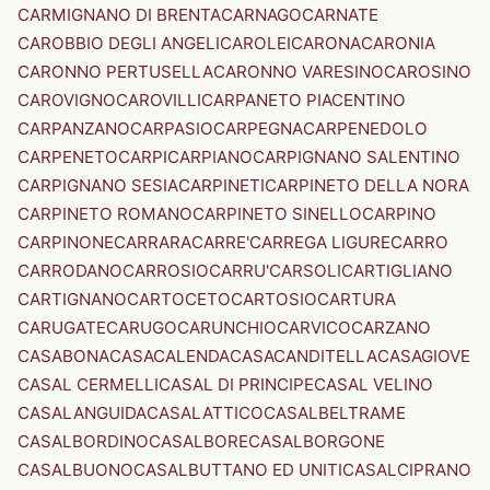
CARMIGNANO DI BRENTA
CARNAGO
CARNATE
CAROBBIO DEGLI ANGELI
CAROLEI
CARONA
CARONIA
CARONNO PERTUSELLA
CARONNO VARESINO
CAROSINO
CAROVIGNO
CAROVILLI
CARPANETO PIACENTINO
CARPANZANO
CARPASIO
CARPEGNA
CARPENEDOLO
CARPENETO
CARPI
CARPIANO
CARPIGNANO SALENTINO
CARPIGNANO SESIA
CARPINETI
CARPINETO DELLA NORA
CARPINETO ROMANO
CARPINETO SINELLO
CARPINO
CARPINONE
CARRARA
CARRE'
CARREGA LIGURE
CARRO
CARRODANO
CARROSIO
CARRU'
CARSOLI
CARTIGLIANO
CARTIGNANO
CARTOCETO
CARTOSIO
CARTURA
CARUGATE
CARUGO
CARUNCHIO
CARVICO
CARZANO
CASABONA
CASACALENDA
CASACANDITELLA
CASAGIOVE
CASAL CERMELLI
CASAL DI PRINCIPE
CASAL VELINO
CASALANGUIDA
CASALATTICO
CASALBELTRAME
CASALBORDINO
CASALBORE
CASALBORGONE
CASALBUONO
CASALBUTTANO ED UNITI
CASALCIPRANO