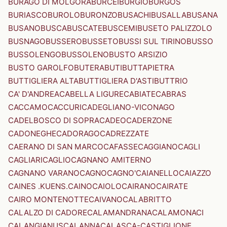
BURAGO DI MOLGORA
BURCEI
BURGIO
BURGOS
BURIASCO
BUROLO
BURONZO
BUSACHI
BUSALLA
BUSANA
BUSANO
BUSCA
BUSCATE
BUSCEMI
BUSETO PALIZZOLO
BUSNAGO
BUSSERO
BUSSETO
BUSSI SUL TIRINO
BUSSO
BUSSOLENGO
BUSSOLENO
BUSTO ARSIZIO
BUSTO GAROLFO
BUTERA
BUTI
BUTTAPIETRA
BUTTIGLIERA ALTA
BUTTIGLIERA D'ASTI
BUTTRIO
CA' D'ANDREA
CABELLA LIGURE
CABIATE
CABRAS
CACCAMO
CACCURI
CADEGLIANO-VICONAGO
CADELBOSCO DI SOPRA
CADEO
CADERZONE
CADONEGHE
CADORAGO
CADREZZATE
CAERANO DI SAN MARCO
CAFASSE
CAGGIANO
CAGLI
CAGLIARI
CAGLIO
CAGNANO AMITERNO
CAGNANO VARANO
CAGNO
CAGNO'
CAIANELLO
CAIAZZO
CAINES .KUENS.
CAINO
CAIOLO
CAIRANO
CAIRATE
CAIRO MONTENOTTE
CAIVANO
CALABRITTO
CALALZO DI CADORE
CALAMANDRANA
CALAMONACI
CALANGIANUS
CALANNA
CALASCA-CASTIGLIONE