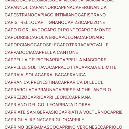
CAPANNOLI
CAPANNORI
CAPENA
CAPERGNANICA
CAPESTRANO
CAPIAGO INTIMIANO
CAPISTRANO
CAPISTRELLO
CAPITIGNANO
CAPIZZI
CAPIZZONE
CAPO D'ORLANDO
CAPO DI PONTE
CAPODIMONTE
CAPODRISE
CAPOLIVERI
CAPOLONA
CAPONAGO
CAPORCIANO
CAPOSELE
CAPOTERRA
CAPOVALLE
CAPPADOCIA
CAPPELLA CANTONE
CAPPELLA DE' PICENARDI
CAPPELLA MAGGIORE
CAPPELLE SUL TAVO
CAPRACOTTA
CAPRAIA E LIMITE
CAPRAIA ISOLA
CAPRALBA
CAPRANICA
CAPRANICA PRENESTINA
CAPRARICA DI LECCE
CAPRAROLA
CAPRAUNA
CAPRESE MICHELANGELO
CAPREZZO
CAPRI
CAPRI LEONE
CAPRIANA
CAPRIANO DEL COLLE
CAPRIATA D'ORBA
CAPRIATE SAN GERVASIO
CAPRIATI A VOLTURNO
CAPRIE
CAPRIGLIA IRPINA
CAPRIGLIO
CAPRILE
CAPRINO BERGAMASCO
CAPRINO VERONESE
CAPRIOLO