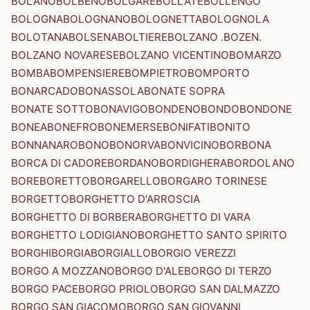
BOLANO
BOLBENO
BOLGARE
BOLLATE
BOLLENGO
BOLOGNA
BOLOGNANO
BOLOGNETTA
BOLOGNOLA
BOLOTANA
BOLSENA
BOLTIERE
BOLZANO .BOZEN.
BOLZANO NOVARESE
BOLZANO VICENTINO
BOMARZO
BOMBA
BOMPENSIERE
BOMPIETRO
BOMPORTO
BONARCADO
BONASSOLA
BONATE SOPRA
BONATE SOTTO
BONAVIGO
BONDENO
BONDO
BONDONE
BONEA
BONEFRO
BONEMERSE
BONIFATI
BONITO
BONNANARO
BONO
BONORVA
BONVICINO
BORBONA
BORCA DI CADORE
BORDANO
BORDIGHERA
BORDOLANO
BORE
BORETTO
BORGARELLO
BORGARO TORINESE
BORGETTO
BORGHETTO D'ARROSCIA
BORGHETTO DI BORBERA
BORGHETTO DI VARA
BORGHETTO LODIGIANO
BORGHETTO SANTO SPIRITO
BORGHI
BORGIA
BORGIALLO
BORGIO VEREZZI
BORGO A MOZZANO
BORGO D'ALE
BORGO DI TERZO
BORGO PACE
BORGO PRIOLO
BORGO SAN DALMAZZO
BORGO SAN GIACOMO
BORGO SAN GIOVANNI