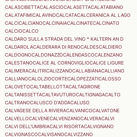
CALASCIBETTA
CALASCIO
CALASETTA
CALATABIANO
CALATAFIMI
CALAVINO
CALCATA
CALCERANICA AL LAGO
CALCI
CALCIANO
CALCINAIA
CALCINATE
CALCINATO
CALCIO
CALCO
CALDARO SULLA STRADA DEL VINO * KALTERN AN D
CALDAROLA
CALDERARA DI RENO
CALDES
CALDIERO
CALDOGNO
CALDONAZZO
CALENDASCO
CALENZANO
CALESTANO
CALICE AL CORNOVIGLIO
CALICE LIGURE
CALIMERA
CALITRI
CALIZZANO
CALLABIANA
CALLIANO
CALLIANO
CALOLZIOCORTE
CALOPEZZATI
CALOSSO
CALOVETO
CALTABELLOTTA
CALTAGIRONE
CALTANISSETTA
CALTAVUTURO
CALTIGNAGA
CALTO
CALTRANO
CALUSCO D'ADDA
CALUSO
CALVAGESE DELLA RIVIERA
CALVANICO
CALVATONE
CALVELLO
CALVENE
CALVENZANO
CALVERA
CALVI
CALVI DELL'UMBRIA
CALVI RISORTA
CALVIGNANO
CALVIGNASCO
CALVISANO
CALVIZZANO