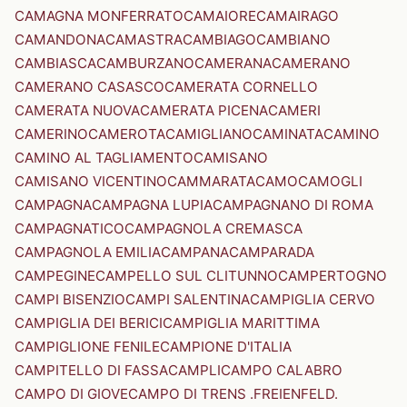
CAMAGNA MONFERRATO
CAMAIORE
CAMAIRAGO
CAMANDONA
CAMASTRA
CAMBIAGO
CAMBIANO
CAMBIASCA
CAMBURZANO
CAMERANA
CAMERANO
CAMERANO CASASCO
CAMERATA CORNELLO
CAMERATA NUOVA
CAMERATA PICENA
CAMERI
CAMERINO
CAMEROTA
CAMIGLIANO
CAMINATA
CAMINO
CAMINO AL TAGLIAMENTO
CAMISANO
CAMISANO VICENTINO
CAMMARATA
CAMO
CAMOGLI
CAMPAGNA
CAMPAGNA LUPIA
CAMPAGNANO DI ROMA
CAMPAGNATICO
CAMPAGNOLA CREMASCA
CAMPAGNOLA EMILIA
CAMPANA
CAMPARADA
CAMPEGINE
CAMPELLO SUL CLITUNNO
CAMPERTOGNO
CAMPI BISENZIO
CAMPI SALENTINA
CAMPIGLIA CERVO
CAMPIGLIA DEI BERICI
CAMPIGLIA MARITTIMA
CAMPIGLIONE FENILE
CAMPIONE D'ITALIA
CAMPITELLO DI FASSA
CAMPLI
CAMPO CALABRO
CAMPO DI GIOVE
CAMPO DI TRENS .FREIENFELD.