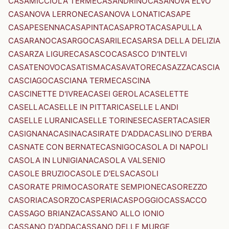
CASAMICCIOLA TERME
CASANDRINO
CASANOVA ELVO
CASANOVA LERRONE
CASANOVA LONATI
CASAPE
CASAPESENNA
CASAPINTA
CASAPROTA
CASAPULLA
CASARANO
CASARGO
CASARILE
CASARSA DELLA DELIZIA
CASARZA LIGURE
CASASCO
CASASCO D'INTELVI
CASATENOVO
CASATISMA
CASAVATORE
CASAZZA
CASCIA
CASCIAGO
CASCIANA TERME
CASCINA
CASCINETTE D'IVREA
CASEI GEROLA
CASELETTE
CASELLA
CASELLE IN PITTARI
CASELLE LANDI
CASELLE LURANI
CASELLE TORINESE
CASERTA
CASIER
CASIGNANA
CASINA
CASIRATE D'ADDA
CASLINO D'ERBA
CASNATE CON BERNATE
CASNIGO
CASOLA DI NAPOLI
CASOLA IN LUNIGIANA
CASOLA VALSENIO
CASOLE BRUZIO
CASOLE D'ELSA
CASOLI
CASORATE PRIMO
CASORATE SEMPIONE
CASOREZZO
CASORIA
CASORZO
CASPERIA
CASPOGGIO
CASSACCO
CASSAGO BRIANZA
CASSANO ALLO IONIO
CASSANO D'ADDA
CASSANO DELLE MURGE