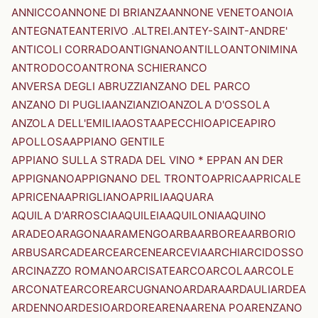
ANNICCO
ANNONE DI BRIANZA
ANNONE VENETO
ANOIA
ANTEGNATE
ANTERIVO .ALTREI.
ANTEY-SAINT-ANDRE'
ANTICOLI CORRADO
ANTIGNANO
ANTILLO
ANTONIMINA
ANTRODOCO
ANTRONA SCHIERANCO
ANVERSA DEGLI ABRUZZI
ANZANO DEL PARCO
ANZANO DI PUGLIA
ANZI
ANZIO
ANZOLA D'OSSOLA
ANZOLA DELL'EMILIA
AOSTA
APECCHIO
APICE
APIRO
APOLLOSA
APPIANO GENTILE
APPIANO SULLA STRADA DEL VINO * EPPAN AN DER
APPIGNANO
APPIGNANO DEL TRONTO
APRICA
APRICALE
APRICENA
APRIGLIANO
APRILIA
AQUARA
AQUILA D'ARROSCIA
AQUILEIA
AQUILONIA
AQUINO
ARADEO
ARAGONA
ARAMENGO
ARBA
ARBOREA
ARBORIO
ARBUS
ARCADE
ARCE
ARCENE
ARCEVIA
ARCHI
ARCIDOSSO
ARCINAZZO ROMANO
ARCISATE
ARCO
ARCOLA
ARCOLE
ARCONATE
ARCORE
ARCUGNANO
ARDARA
ARDAULI
ARDEA
ARDENNO
ARDESIO
ARDORE
ARENA
ARENA PO
ARENZANO