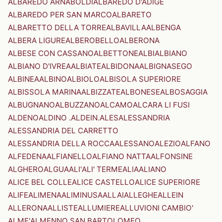
ALBAREDO ARNABOLDI
ALBAREDO D'ADIGE
ALBAREDO PER SAN MARCO
ALBARETO
ALBARETTO DELLA TORRE
ALBAVILLA
ALBENGA
ALBERA LIGURE
ALBEROBELLO
ALBERONA
ALBESE CON CASSANO
ALBETTONE
ALBI
ALBIANO
ALBIANO D'IVREA
ALBIATE
ALBIDONA
ALBIGNASEGO
ALBINEA
ALBINO
ALBIOLO
ALBISOLA SUPERIORE
ALBISSOLA MARINA
ALBIZZATE
ALBONESE
ALBOSAGGIA
ALBUGNANO
ALBUZZANO
ALCAMO
ALCARA LI FUSI
ALDENO
ALDINO .ALDEIN.
ALES
ALESSANDRIA
ALESSANDRIA DEL CARRETTO
ALESSANDRIA DELLA ROCCA
ALESSANO
ALEZIO
ALFANO
ALFEDENA
ALFIANELLO
ALFIANO NATTA
ALFONSINE
ALGHERO
ALGUA
ALI'
ALI' TERME
ALIA
ALIANO
ALICE BEL COLLE
ALICE CASTELLO
ALICE SUPERIORE
ALIFE
ALIMENA
ALIMINUSA
ALLAI
ALLEGHE
ALLEIN
ALLERONA
ALLISTE
ALLUMIERE
ALLUVIONI CAMBIO'
ALME'
ALMENNO SAN BARTOLOMEO