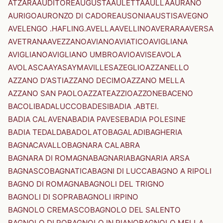
ATZARA
AUDITORE
AUGUSTA
AULETTA
AULLA
AURANO
AURIGO
AURONZO DI CADORE
AUSONIA
AUSTIS
AVEGNO
AVELENGO .HAFLING.
AVELLA
AVELLINO
AVERARA
AVERSA
AVETRANA
AVEZZANO
AVIANO
AVIATICO
AVIGLIANA
AVIGLIANO
AVIGLIANO UMBRO
AVIO
AVISE
AVOLA
AVOLASCA
AYAS
AYMAVILLES
AZEGLIO
AZZANELLO
AZZANO D'ASTI
AZZANO DECIMO
AZZANO MELLA
AZZANO SAN PAOLO
AZZATE
AZZIO
AZZONE
BACENO
BACOLI
BADALUCCO
BADESI
BADIA .ABTEI.
BADIA CALAVENA
BADIA PAVESE
BADIA POLESINE
BADIA TEDALDA
BADOLATO
BAGALADI
BAGHERIA
BAGNACAVALLO
BAGNARA CALABRA
BAGNARA DI ROMAGNA
BAGNARIA
BAGNARIA ARSA
BAGNASCO
BAGNATICA
BAGNI DI LUCCA
BAGNO A RIPOLI
BAGNO DI ROMAGNA
BAGNOLI DEL TRIGNO
BAGNOLI DI SOPRA
BAGNOLI IRPINO
BAGNOLO CREMASCO
BAGNOLO DEL SALENTO
BAGNOLO DI PO
BAGNOLO IN PIANO
BAGNOLO MELLA