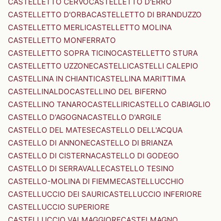
CASTELLETTO CERVO
CASTELLETTO D'ERRO
CASTELLETTO D'ORBA
CASTELLETTO DI BRANDUZZO
CASTELLETTO MERLI
CASTELLETTO MOLINA
CASTELLETTO MONFERRATO
CASTELLETTO SOPRA TICINO
CASTELLETTO STURA
CASTELLETTO UZZONE
CASTELLI
CASTELLI CALEPIO
CASTELLINA IN CHIANTI
CASTELLINA MARITTIMA
CASTELLINALDO
CASTELLINO DEL BIFERNO
CASTELLINO TANARO
CASTELLIRI
CASTELLO CABIAGLIO
CASTELLO D'AGOGNA
CASTELLO D'ARGILE
CASTELLO DEL MATESE
CASTELLO DELL'ACQUA
CASTELLO DI ANNONE
CASTELLO DI BRIANZA
CASTELLO DI CISTERNA
CASTELLO DI GODEGO
CASTELLO DI SERRAVALLE
CASTELLO TESINO
CASTELLO-MOLINA DI FIEMME
CASTELLUCCHIO
CASTELLUCCIO DEI SAURI
CASTELLUCCIO INFERIORE
CASTELLUCCIO SUPERIORE
CASTELLUCCIO VALMAGGIORE
CASTELMAGNO