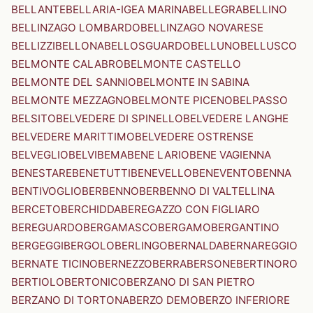
BELLANTE
BELLARIA-IGEA MARINA
BELLEGRA
BELLINO
BELLINZAGO LOMBARDO
BELLINZAGO NOVARESE
BELLIZZI
BELLONA
BELLOSGUARDO
BELLUNO
BELLUSCO
BELMONTE CALABRO
BELMONTE CASTELLO
BELMONTE DEL SANNIO
BELMONTE IN SABINA
BELMONTE MEZZAGNO
BELMONTE PICENO
BELPASSO
BELSITO
BELVEDERE DI SPINELLO
BELVEDERE LANGHE
BELVEDERE MARITTIMO
BELVEDERE OSTRENSE
BELVEGLIO
BELVI
BEMA
BENE LARIO
BENE VAGIENNA
BENESTARE
BENETUTTI
BENEVELLO
BENEVENTO
BENNA
BENTIVOGLIO
BERBENNO
BERBENNO DI VALTELLINA
BERCETO
BERCHIDDA
BEREGAZZO CON FIGLIARO
BEREGUARDO
BERGAMASCO
BERGAMO
BERGANTINO
BERGEGGI
BERGOLO
BERLINGO
BERNALDA
BERNAREGGIO
BERNATE TICINO
BERNEZZO
BERRA
BERSONE
BERTINORO
BERTIOLO
BERTONICO
BERZANO DI SAN PIETRO
BERZANO DI TORTONA
BERZO DEMO
BERZO INFERIORE