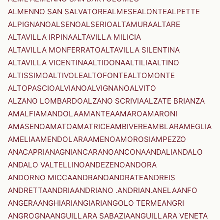
ALMENNO SAN SALVATORE
ALMESE
ALONTE
ALPETTE
ALPIGNANO
ALSENO
ALSERIO
ALTAMURA
ALTARE
ALTAVILLA IRPINA
ALTAVILLA MILICIA
ALTAVILLA MONFERRATO
ALTAVILLA SILENTINA
ALTAVILLA VICENTINA
ALTIDONA
ALTILIA
ALTINO
ALTISSIMO
ALTIVOLE
ALTOFONTE
ALTOMONTE
ALTOPASCIO
ALVIANO
ALVIGNANO
ALVITO
ALZANO LOMBARDO
ALZANO SCRIVIA
ALZATE BRIANZA
AMALFI
AMANDOLA
AMANTEA
AMARO
AMARONI
AMASENO
AMATO
AMATRICE
AMBIVERE
AMBLAR
AMEGLIA
AMELIA
AMENDOLARA
AMENO
AMOROSI
AMPEZZO
ANACAPRI
ANAGNI
ANCARANO
ANCONA
ANDALI
ANDALO
ANDALO VALTELLINO
ANDEZENO
ANDORA
ANDORNO MICCA
ANDRANO
ANDRATE
ANDREIS
ANDRETTA
ANDRIA
ANDRIANO .ANDRIAN.
ANELA
ANFO
ANGERA
ANGHIARI
ANGIARI
ANGOLO TERME
ANGRI
ANGROGNA
ANGUILLARA SABAZIA
ANGUILLARA VENETA