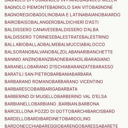
BAGNOLO PIEMONTE
BAGNOLO SAN VITO
BAGNONE
BAGNOREGIO
BAGOLINO
BAIA E LATINA
BAIANO
BAIARDO
BAIRO
BAISO
BALANGERO
BALDICHIERI D'ASTI
BALDISSERO CANAVESE
BALDISSERO D'ALBA
BALDISSERO TORINESE
BALESTRATE
BALESTRINO
BALLABIO
BALLAO
BALME
BALMUCCIA
BALOCCO
BALSORANO
BALVANO
BALZOLA
BANARI
BANCHETTE
BANNIO ANZINO
BANZI
BAONE
BARADILI
BARAGIANO
BARANELLO
BARANO D'ISCHIA
BARANZATE
BARASSO
BARATILI SAN PIETRO
BARBANIA
BARBARA
BARBARANO ROMANO
BARBARANO VICENTINO
BARBARESCO
BARBARIGA
BARBATA
BARBERINO DI MUGELLO
BARBERINO VAL D'ELSA
BARBIANELLO
BARBIANO .BARBIAN.
BARBONA
BARCELLONA POZZO DI GOTTO
BARCHI
BARCIS
BARD
BARDELLO
BARDI
BARDINETO
BARDOLINO
BARDONECCHIA
BAREGGIO
BARENGO
BARESSA
BARETE