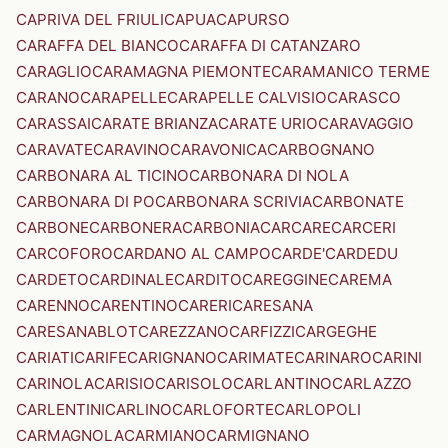
CAPRIVA DEL FRIULI
CAPUA
CAPURSO
CARAFFA DEL BIANCO
CARAFFA DI CATANZARO
CARAGLIO
CARAMAGNA PIEMONTE
CARAMANICO TERME
CARANO
CARAPELLE
CARAPELLE CALVISIO
CARASCO
CARASSAI
CARATE BRIANZA
CARATE URIO
CARAVAGGIO
CARAVATE
CARAVINO
CARAVONICA
CARBOGNANO
CARBONARA AL TICINO
CARBONARA DI NOLA
CARBONARA DI PO
CARBONARA SCRIVIA
CARBONATE
CARBONE
CARBONERA
CARBONIA
CARCARE
CARCERI
CARCOFORO
CARDANO AL CAMPO
CARDE'
CARDEDU
CARDETO
CARDINALE
CARDITO
CAREGGINE
CAREMA
CARENNO
CARENTINO
CARERI
CARESANA
CARESANABLOT
CAREZZANO
CARFIZZI
CARGEGHE
CARIATI
CARIFE
CARIGNANO
CARIMATE
CARINARO
CARINI
CARINOLA
CARISIO
CARISOLO
CARLANTINO
CARLAZZO
CARLENTINI
CARLINO
CARLOFORTE
CARLOPOLI
CARMAGNOLA
CARMIANO
CARMIGNANO