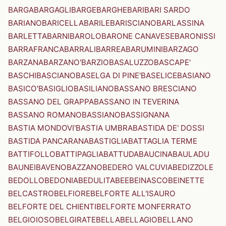
BARGA
BARGAGLI
BARGE
BARGHE
BARI
BARI SARDO
BARIANO
BARICELLA
BARILE
BARISCIANO
BARLASSINA
BARLETTA
BARNI
BAROLO
BARONE CANAVESE
BARONISSI
BARRAFRANCA
BARRALI
BARREA
BARUMINI
BARZAGO
BARZANA
BARZANO'
BARZIO
BASALUZZO
BASCAPE'
BASCHI
BASCIANO
BASELGA DI PINE'
BASELICE
BASIANO
BASICO'
BASIGLIO
BASILIANO
BASSANO BRESCIANO
BASSANO DEL GRAPPA
BASSANO IN TEVERINA
BASSANO ROMANO
BASSIANO
BASSIGNANA
BASTIA MONDOVI'
BASTIA UMBRA
BASTIDA DE' DOSSI
BASTIDA PANCARANA
BASTIGLIA
BATTAGLIA TERME
BATTIFOLLO
BATTIPAGLIA
BATTUDA
BAUCINA
BAULADU
BAUNEI
BAVENO
BAZZANO
BEDERO VALCUVIA
BEDIZZOLE
BEDOLLO
BEDONIA
BEDULITA
BEE
BEINASCO
BEINETTE
BELCASTRO
BELFIORE
BELFORTE ALL'ISAURO
BELFORTE DEL CHIENTI
BELFORTE MONFERRATO
BELGIOIOSO
BELGIRATE
BELLA
BELLAGIO
BELLANO