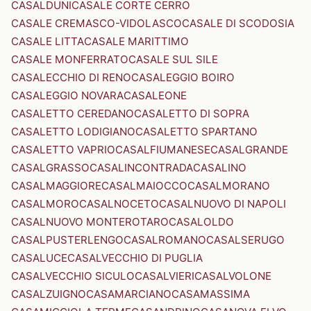
CASALDUNI
CASALE CORTE CERRO
CASALE CREMASCO-VIDOLASCO
CASALE DI SCODOSIA
CASALE LITTA
CASALE MARITTIMO
CASALE MONFERRATO
CASALE SUL SILE
CASALECCHIO DI RENO
CASALEGGIO BOIRO
CASALEGGIO NOVARA
CASALEONE
CASALETTO CEREDANO
CASALETTO DI SOPRA
CASALETTO LODIGIANO
CASALETTO SPARTANO
CASALETTO VAPRIO
CASALFIUMANESE
CASALGRANDE
CASALGRASSO
CASALINCONTRADA
CASALINO
CASALMAGGIORE
CASALMAIOCCO
CASALMORANO
CASALMORO
CASALNOCETO
CASALNUOVO DI NAPOLI
CASALNUOVO MONTEROTARO
CASALOLDO
CASALPUSTERLENGO
CASALROMANO
CASALSERUGO
CASALUCE
CASALVECCHIO DI PUGLIA
CASALVECCHIO SICULO
CASALVIERI
CASALVOLONE
CASALZUIGNO
CASAMARCIANO
CASAMASSIMA