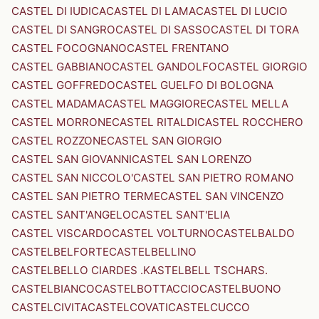
CASTEL DI IUDICA
CASTEL DI LAMA
CASTEL DI LUCIO
CASTEL DI SANGRO
CASTEL DI SASSO
CASTEL DI TORA
CASTEL FOCOGNANO
CASTEL FRENTANO
CASTEL GABBIANO
CASTEL GANDOLFO
CASTEL GIORGIO
CASTEL GOFFREDO
CASTEL GUELFO DI BOLOGNA
CASTEL MADAMA
CASTEL MAGGIORE
CASTEL MELLA
CASTEL MORRONE
CASTEL RITALDI
CASTEL ROCCHERO
CASTEL ROZZONE
CASTEL SAN GIORGIO
CASTEL SAN GIOVANNI
CASTEL SAN LORENZO
CASTEL SAN NICCOLO'
CASTEL SAN PIETRO ROMANO
CASTEL SAN PIETRO TERME
CASTEL SAN VINCENZO
CASTEL SANT'ANGELO
CASTEL SANT'ELIA
CASTEL VISCARDO
CASTEL VOLTURNO
CASTELBALDO
CASTELBELFORTE
CASTELBELLINO
CASTELBELLO CIARDES .KASTELBELL TSCHARS.
CASTELBIANCO
CASTELBOTTACCIO
CASTELBUONO
CASTELCIVITA
CASTELCOVATI
CASTELCUCCO