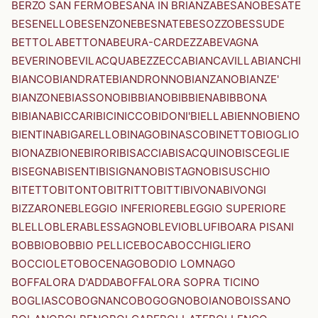
BERZO SAN FERMO
BESANA IN BRIANZA
BESANO
BESATE
BESENELLO
BESENZONE
BESNATE
BESOZZO
BESSUDE
BETTOLA
BETTONA
BEURA-CARDEZZA
BEVAGNA
BEVERINO
BEVILACQUA
BEZZECCA
BIANCAVILLA
BIANCHI
BIANCO
BIANDRATE
BIANDRONNO
BIANZANO
BIANZE'
BIANZONE
BIASSONO
BIBBIANO
BIBBIENA
BIBBONA
BIBIANA
BICCARI
BICINICCO
BIDONI'
BIELLA
BIENNO
BIENO
BIENTINA
BIGARELLO
BINAGO
BINASCO
BINETTO
BIOGLIO
BIONAZ
BIONE
BIRORI
BISACCIA
BISACQUINO
BISCEGLIE
BISEGNA
BISENTI
BISIGNANO
BISTAGNO
BISUSCHIO
BITETTO
BITONTO
BITRITTO
BITTI
BIVONA
BIVONGI
BIZZARONE
BLEGGIO INFERIORE
BLEGGIO SUPERIORE
BLELLO
BLERA
BLESSAGNO
BLEVIO
BLUFI
BOARA PISANI
BOBBIO
BOBBIO PELLICE
BOCA
BOCCHIGLIERO
BOCCIOLETO
BOCENAGO
BODIO LOMNAGO
BOFFALORA D'ADDA
BOFFALORA SOPRA TICINO
BOGLIASCO
BOGNANCO
BOGOGNO
BOIANO
BOISSANO