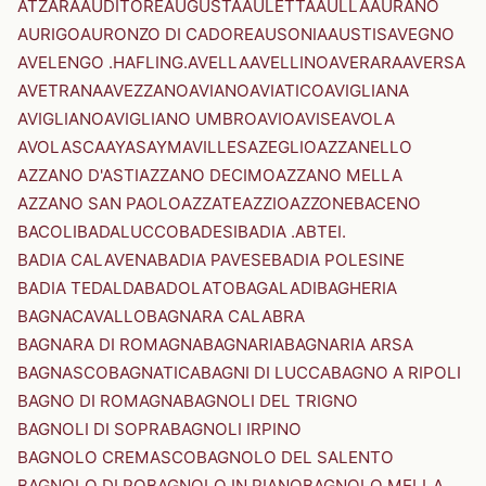
ATZARA
AUDITORE
AUGUSTA
AULETTA
AULLA
AURANO
AURIGO
AURONZO DI CADORE
AUSONIA
AUSTIS
AVEGNO
AVELENGO .HAFLING.
AVELLA
AVELLINO
AVERARA
AVERSA
AVETRANA
AVEZZANO
AVIANO
AVIATICO
AVIGLIANA
AVIGLIANO
AVIGLIANO UMBRO
AVIO
AVISE
AVOLA
AVOLASCA
AYAS
AYMAVILLES
AZEGLIO
AZZANELLO
AZZANO D'ASTI
AZZANO DECIMO
AZZANO MELLA
AZZANO SAN PAOLO
AZZATE
AZZIO
AZZONE
BACENO
BACOLI
BADALUCCO
BADESI
BADIA .ABTEI.
BADIA CALAVENA
BADIA PAVESE
BADIA POLESINE
BADIA TEDALDA
BADOLATO
BAGALADI
BAGHERIA
BAGNACAVALLO
BAGNARA CALABRA
BAGNARA DI ROMAGNA
BAGNARIA
BAGNARIA ARSA
BAGNASCO
BAGNATICA
BAGNI DI LUCCA
BAGNO A RIPOLI
BAGNO DI ROMAGNA
BAGNOLI DEL TRIGNO
BAGNOLI DI SOPRA
BAGNOLI IRPINO
BAGNOLO CREMASCO
BAGNOLO DEL SALENTO
BAGNOLO DI PO
BAGNOLO IN PIANO
BAGNOLO MELLA