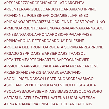
ARESE
AREZZO
ARGEGNO
ARGELATO
ARGENTA
ARGENTERA
ARGUELLO
ARGUSTO
ARI
ARIANO IRPINO
ARIANO NEL POLESINE
ARICCIA
ARIELLI
ARIENZO
ARIGNANO
ARITZO
ARIZZANO
ARLENA DI CASTRO
ARLUNO
ARMENO
ARMENTO
ARMUNGIA
ARNAD
ARNARA
ARNASCO
ARNESANO
AROLA
ARONA
AROSIO
ARPAIA
ARPAISE
ARPINO
ARQUA' PETRARCA
ARQUA' POLESINE
ARQUATA DEL TRONTO
ARQUATA SCRIVIA
ARRE
ARRONE
ARSAGO SEPRIO
ARSIE'
ARSIERO
ARSITA
ARSOLI
ARTA TERME
ARTEGNA
ARTENA
ARTOGNE
ARVIER
ARZACHENA
ARZAGO D'ADDA
ARZANA
ARZANO
ARZENE
ARZERGRANDE
ARZIGNANO
ASCEA
ASCIANO
ASCOLI PICENO
ASCOLI SATRIANO
ASCREA
ASIAGO
ASIGLIANO VENETO
ASIGLIANO VERCELLESE
ASOLA
ASOLO
ASSAGO
ASSEMINI
ASSISI
ASSO
ASSOLO
ASSORO
ASTI
ASUNI
ATELETA
ATELLA
ATENA LUCANA
ATESSA
ATINA
ATRANI
ATRI
ATRIPALDA
ATTIGLIANO
ATTIMIS