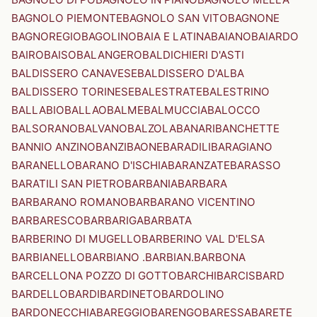
BAGNOLO PIEMONTE
BAGNOLO SAN VITO
BAGNONE
BAGNOREGIO
BAGOLINO
BAIA E LATINA
BAIANO
BAIARDO
BAIRO
BAISO
BALANGERO
BALDICHIERI D'ASTI
BALDISSERO CANAVESE
BALDISSERO D'ALBA
BALDISSERO TORINESE
BALESTRATE
BALESTRINO
BALLABIO
BALLAO
BALME
BALMUCCIA
BALOCCO
BALSORANO
BALVANO
BALZOLA
BANARI
BANCHETTE
BANNIO ANZINO
BANZI
BAONE
BARADILI
BARAGIANO
BARANELLO
BARANO D'ISCHIA
BARANZATE
BARASSO
BARATILI SAN PIETRO
BARBANIA
BARBARA
BARBARANO ROMANO
BARBARANO VICENTINO
BARBARESCO
BARBARIGA
BARBATA
BARBERINO DI MUGELLO
BARBERINO VAL D'ELSA
BARBIANELLO
BARBIANO .BARBIAN.
BARBONA
BARCELLONA POZZO DI GOTTO
BARCHI
BARCIS
BARD
BARDELLO
BARDI
BARDINETO
BARDOLINO
BARDONECCHIA
BAREGGIO
BARENGO
BARESSA
BARETE