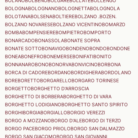
BOLANO
BOLBENO
BOLGARE
BOLLATE
BOLLENGO
BOLOGNA
BOLOGNANO
BOLOGNETTA
BOLOGNOLA
BOLOTANA
BOLSENA
BOLTIERE
BOLZANO .BOZEN.
BOLZANO NOVARESE
BOLZANO VICENTINO
BOMARZO
BOMBA
BOMPENSIERE
BOMPIETRO
BOMPORTO
BONARCADO
BONASSOLA
BONATE SOPRA
BONATE SOTTO
BONAVIGO
BONDENO
BONDO
BONDONE
BONEA
BONEFRO
BONEMERSE
BONIFATI
BONITO
BONNANARO
BONO
BONORVA
BONVICINO
BORBONA
BORCA DI CADORE
BORDANO
BORDIGHERA
BORDOLANO
BORE
BORETTO
BORGARELLO
BORGARO TORINESE
BORGETTO
BORGHETTO D'ARROSCIA
BORGHETTO DI BORBERA
BORGHETTO DI VARA
BORGHETTO LODIGIANO
BORGHETTO SANTO SPIRITO
BORGHI
BORGIA
BORGIALLO
BORGIO VEREZZI
BORGO A MOZZANO
BORGO D'ALE
BORGO DI TERZO
BORGO PACE
BORGO PRIOLO
BORGO SAN DALMAZZO
BORGO SAN GIACOMO
BORGO SAN GIOVANNI