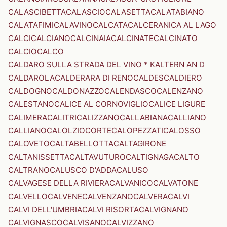
CALASCIBETTA
CALASCIO
CALASETTA
CALATABIANO
CALATAFIMI
CALAVINO
CALCATA
CALCERANICA AL LAGO
CALCI
CALCIANO
CALCINAIA
CALCINATE
CALCINATO
CALCIO
CALCO
CALDARO SULLA STRADA DEL VINO * KALTERN AN D
CALDAROLA
CALDERARA DI RENO
CALDES
CALDIERO
CALDOGNO
CALDONAZZO
CALENDASCO
CALENZANO
CALESTANO
CALICE AL CORNOVIGLIO
CALICE LIGURE
CALIMERA
CALITRI
CALIZZANO
CALLABIANA
CALLIANO
CALLIANO
CALOLZIOCORTE
CALOPEZZATI
CALOSSO
CALOVETO
CALTABELLOTTA
CALTAGIRONE
CALTANISSETTA
CALTAVUTURO
CALTIGNAGA
CALTO
CALTRANO
CALUSCO D'ADDA
CALUSO
CALVAGESE DELLA RIVIERA
CALVANICO
CALVATONE
CALVELLO
CALVENE
CALVENZANO
CALVERA
CALVI
CALVI DELL'UMBRIA
CALVI RISORTA
CALVIGNANO
CALVIGNASCO
CALVISANO
CALVIZZANO