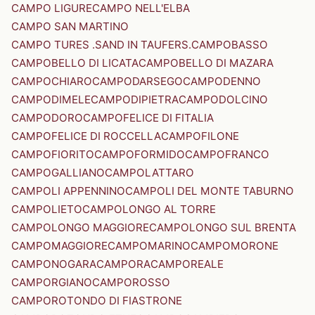
CAMPO LIGURE
CAMPO NELL'ELBA
CAMPO SAN MARTINO
CAMPO TURES .SAND IN TAUFERS.
CAMPOBASSO
CAMPOBELLO DI LICATA
CAMPOBELLO DI MAZARA
CAMPOCHIARO
CAMPODARSEGO
CAMPODENNO
CAMPODIMELE
CAMPODIPIETRA
CAMPODOLCINO
CAMPODORO
CAMPOFELICE DI FITALIA
CAMPOFELICE DI ROCCELLA
CAMPOFILONE
CAMPOFIORITO
CAMPOFORMIDO
CAMPOFRANCO
CAMPOGALLIANO
CAMPOLATTARO
CAMPOLI APPENNINO
CAMPOLI DEL MONTE TABURNO
CAMPOLIETO
CAMPOLONGO AL TORRE
CAMPOLONGO MAGGIORE
CAMPOLONGO SUL BRENTA
CAMPOMAGGIORE
CAMPOMARINO
CAMPOMORONE
CAMPONOGARA
CAMPORA
CAMPOREALE
CAMPORGIANO
CAMPOROSSO
CAMPOROTONDO DI FIASTRONE