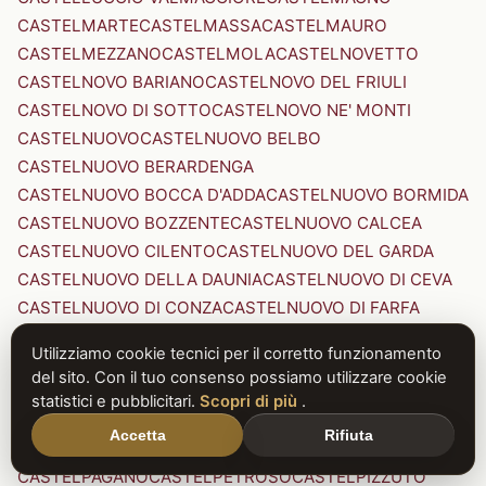
CASTELMARTE
CASTELMASSA
CASTELMAURO
CASTELMEZZANO
CASTELMOLA
CASTELNOVETTO
CASTELNOVO BARIANO
CASTELNOVO DEL FRIULI
CASTELNOVO DI SOTTO
CASTELNOVO NE' MONTI
CASTELNUOVO
CASTELNUOVO BELBO
CASTELNUOVO BERARDENGA
CASTELNUOVO BOCCA D'ADDA
CASTELNUOVO BORMIDA
CASTELNUOVO BOZZENTE
CASTELNUOVO CALCEA
CASTELNUOVO CILENTO
CASTELNUOVO DEL GARDA
CASTELNUOVO DELLA DAUNIA
CASTELNUOVO DI CEVA
CASTELNUOVO DI CONZA
CASTELNUOVO DI FARFA
CASTELNUOVO DI GARFAGNANA
Utilizziamo cookie tecnici per il corretto funzionamento
CASTELNUOVO DI PORTO
CASTELNUOVO DON BOSCO
del sito. Con il tuo consenso possiamo utilizzare cookie
CASTELNUOVO MAGRA
CASTELNUOVO NIGRA
statistici e pubblicitari.
Scopri di più
.
CASTELNUOVO PARANO
CASTELNUOVO RANGONE
Accetta
Rifiuta
CASTELNUOVO SCRIVIA
CASTELNUOVO VAL DI CECINA
CASTELPAGANO
CASTELPETROSO
CASTELPIZZUTO