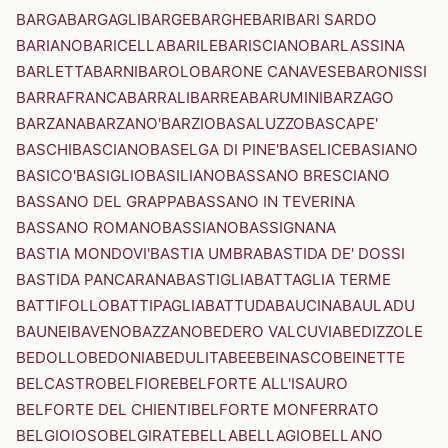
BARGA
BARGAGLI
BARGE
BARGHE
BARI
BARI SARDO
BARIANO
BARICELLA
BARILE
BARISCIANO
BARLASSINA
BARLETTA
BARNI
BAROLO
BARONE CANAVESE
BARONISSI
BARRAFRANCA
BARRALI
BARREA
BARUMINI
BARZAGO
BARZANA
BARZANO'
BARZIO
BASALUZZO
BASCAPE'
BASCHI
BASCIANO
BASELGA DI PINE'
BASELICE
BASIANO
BASICO'
BASIGLIO
BASILIANO
BASSANO BRESCIANO
BASSANO DEL GRAPPA
BASSANO IN TEVERINA
BASSANO ROMANO
BASSIANO
BASSIGNANA
BASTIA MONDOVI'
BASTIA UMBRA
BASTIDA DE' DOSSI
BASTIDA PANCARANA
BASTIGLIA
BATTAGLIA TERME
BATTIFOLLO
BATTIPAGLIA
BATTUDA
BAUCINA
BAULADU
BAUNEI
BAVENO
BAZZANO
BEDERO VALCUVIA
BEDIZZOLE
BEDOLLO
BEDONIA
BEDULITA
BEE
BEINASCO
BEINETTE
BELCASTRO
BELFIORE
BELFORTE ALL'ISAURO
BELFORTE DEL CHIENTI
BELFORTE MONFERRATO
BELGIOIOSO
BELGIRATE
BELLA
BELLAGIO
BELLANO