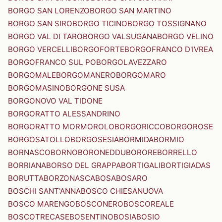
BORGO SAN LORENZO
BORGO SAN MARTINO
BORGO SAN SIRO
BORGO TICINO
BORGO TOSSIGNANO
BORGO VAL DI TARO
BORGO VALSUGANA
BORGO VELINO
BORGO VERCELLI
BORGOFORTE
BORGOFRANCO D'IVREA
BORGOFRANCO SUL PO
BORGOLAVEZZARO
BORGOMALE
BORGOMANERO
BORGOMARO
BORGOMASINO
BORGONE SUSA
BORGONOVO VAL TIDONE
BORGORATTO ALESSANDRINO
BORGORATTO MORMOROLO
BORGORICCO
BORGOROSE
BORGOSATOLLO
BORGOSESIA
BORMIDA
BORMIO
BORNASCO
BORNO
BORONEDDU
BORORE
BORRELLO
BORRIANA
BORSO DEL GRAPPA
BORTIGALI
BORTIGIADAS
BORUTTA
BORZONASCA
BOSA
BOSARO
BOSCHI SANT'ANNA
BOSCO CHIESANUOVA
BOSCO MARENGO
BOSCONERO
BOSCOREALE
BOSCOTRECASE
BOSENTINO
BOSIA
BOSIO