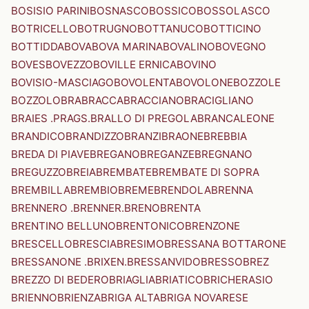
BOSISIO PARINI
BOSNASCO
BOSSICO
BOSSOLASCO
BOTRICELLO
BOTRUGNO
BOTTANUCO
BOTTICINO
BOTTIDDA
BOVA
BOVA MARINA
BOVALINO
BOVEGNO
BOVES
BOVEZZO
BOVILLE ERNICA
BOVINO
BOVISIO-MASCIAGO
BOVOLENTA
BOVOLONE
BOZZOLE
BOZZOLO
BRA
BRACCA
BRACCIANO
BRACIGLIANO
BRAIES .PRAGS.
BRALLO DI PREGOLA
BRANCALEONE
BRANDICO
BRANDIZZO
BRANZI
BRAONE
BREBBIA
BREDA DI PIAVE
BREGANO
BREGANZE
BREGNANO
BREGUZZO
BREIA
BREMBATE
BREMBATE DI SOPRA
BREMBILLA
BREMBIO
BREME
BRENDOLA
BRENNA
BRENNERO .BRENNER.
BRENO
BRENTA
BRENTINO BELLUNO
BRENTONICO
BRENZONE
BRESCELLO
BRESCIA
BRESIMO
BRESSANA BOTTARONE
BRESSANONE .BRIXEN.
BRESSANVIDO
BRESSO
BREZ
BREZZO DI BEDERO
BRIAGLIA
BRIATICO
BRICHERASIO
BRIENNO
BRIENZA
BRIGA ALTA
BRIGA NOVARESE