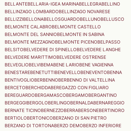
BELLANTE
BELLARIA-IGEA MARINA
BELLEGRA
BELLINO
BELLINZAGO LOMBARDO
BELLINZAGO NOVARESE
BELLIZZI
BELLONA
BELLOSGUARDO
BELLUNO
BELLUSCO
BELMONTE CALABRO
BELMONTE CASTELLO
BELMONTE DEL SANNIO
BELMONTE IN SABINA
BELMONTE MEZZAGNO
BELMONTE PICENO
BELPASSO
BELSITO
BELVEDERE DI SPINELLO
BELVEDERE LANGHE
BELVEDERE MARITTIMO
BELVEDERE OSTRENSE
BELVEGLIO
BELVI
BEMA
BENE LARIO
BENE VAGIENNA
BENESTARE
BENETUTTI
BENEVELLO
BENEVENTO
BENNA
BENTIVOGLIO
BERBENNO
BERBENNO DI VALTELLINA
BERCETO
BERCHIDDA
BEREGAZZO CON FIGLIARO
BEREGUARDO
BERGAMASCO
BERGAMO
BERGANTINO
BERGEGGI
BERGOLO
BERLINGO
BERNALDA
BERNAREGGIO
BERNATE TICINO
BERNEZZO
BERRA
BERSONE
BERTINORO
BERTIOLO
BERTONICO
BERZANO DI SAN PIETRO
BERZANO DI TORTONA
BERZO DEMO
BERZO INFERIORE