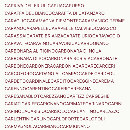
CAPRIVA DEL FRIULI
CAPUA
CAPURSO
CARAFFA DEL BIANCO
CARAFFA DI CATANZARO
CARAGLIO
CARAMAGNA PIEMONTE
CARAMANICO TERME
CARANO
CARAPELLE
CARAPELLE CALVISIO
CARASCO
CARASSAI
CARATE BRIANZA
CARATE URIO
CARAVAGGIO
CARAVATE
CARAVINO
CARAVONICA
CARBOGNANO
CARBONARA AL TICINO
CARBONARA DI NOLA
CARBONARA DI PO
CARBONARA SCRIVIA
CARBONATE
CARBONE
CARBONERA
CARBONIA
CARCARE
CARCERI
CARCOFORO
CARDANO AL CAMPO
CARDE'
CARDEDU
CARDETO
CARDINALE
CARDITO
CAREGGINE
CAREMA
CARENNO
CARENTINO
CARERI
CARESANA
CARESANABLOT
CAREZZANO
CARFIZZI
CARGEGHE
CARIATI
CARIFE
CARIGNANO
CARIMATE
CARINARO
CARINI
CARINOLA
CARISIO
CARISOLO
CARLANTINO
CARLAZZO
CARLENTINI
CARLINO
CARLOFORTE
CARLOPOLI
CARMAGNOLA
CARMIANO
CARMIGNANO