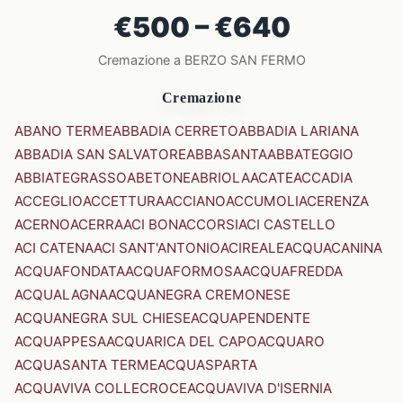
€500 – €640
Cremazione a BERZO SAN FERMO
Cremazione
ABANO TERME
ABBADIA CERRETO
ABBADIA LARIANA
ABBADIA SAN SALVATORE
ABBASANTA
ABBATEGGIO
ABBIATEGRASSO
ABETONE
ABRIOLA
ACATE
ACCADIA
ACCEGLIO
ACCETTURA
ACCIANO
ACCUMOLI
ACERENZA
ACERNO
ACERRA
ACI BONACCORSI
ACI CASTELLO
ACI CATENA
ACI SANT'ANTONIO
ACIREALE
ACQUACANINA
ACQUAFONDATA
ACQUAFORMOSA
ACQUAFREDDA
ACQUALAGNA
ACQUANEGRA CREMONESE
ACQUANEGRA SUL CHIESE
ACQUAPENDENTE
ACQUAPPESA
ACQUARICA DEL CAPO
ACQUARO
ACQUASANTA TERME
ACQUASPARTA
ACQUAVIVA COLLECROCE
ACQUAVIVA D'ISERNIA