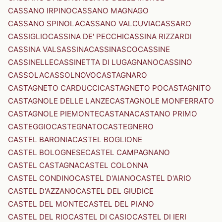
CASSANO IRPINO
CASSANO MAGNAGO
CASSANO SPINOLA
CASSANO VALCUVIA
CASSARO
CASSIGLIO
CASSINA DE' PECCHI
CASSINA RIZZARDI
CASSINA VALSASSINA
CASSINASCO
CASSINE
CASSINELLE
CASSINETTA DI LUGAGNANO
CASSINO
CASSOLA
CASSOLNOVO
CASTAGNARO
CASTAGNETO CARDUCCI
CASTAGNETO PO
CASTAGNITO
CASTAGNOLE DELLE LANZE
CASTAGNOLE MONFERRATO
CASTAGNOLE PIEMONTE
CASTANA
CASTANO PRIMO
CASTEGGIO
CASTEGNATO
CASTEGNERO
CASTEL BARONIA
CASTEL BOGLIONE
CASTEL BOLOGNESE
CASTEL CAMPAGNANO
CASTEL CASTAGNA
CASTEL COLONNA
CASTEL CONDINO
CASTEL D'AIANO
CASTEL D'ARIO
CASTEL D'AZZANO
CASTEL DEL GIUDICE
CASTEL DEL MONTE
CASTEL DEL PIANO
CASTEL DEL RIO
CASTEL DI CASIO
CASTEL DI IERI