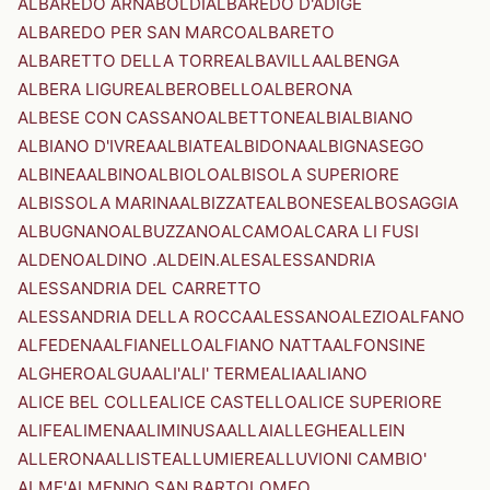
ALBAREDO ARNABOLDI
ALBAREDO D'ADIGE
ALBAREDO PER SAN MARCO
ALBARETO
ALBARETTO DELLA TORRE
ALBAVILLA
ALBENGA
ALBERA LIGURE
ALBEROBELLO
ALBERONA
ALBESE CON CASSANO
ALBETTONE
ALBI
ALBIANO
ALBIANO D'IVREA
ALBIATE
ALBIDONA
ALBIGNASEGO
ALBINEA
ALBINO
ALBIOLO
ALBISOLA SUPERIORE
ALBISSOLA MARINA
ALBIZZATE
ALBONESE
ALBOSAGGIA
ALBUGNANO
ALBUZZANO
ALCAMO
ALCARA LI FUSI
ALDENO
ALDINO .ALDEIN.
ALES
ALESSANDRIA
ALESSANDRIA DEL CARRETTO
ALESSANDRIA DELLA ROCCA
ALESSANO
ALEZIO
ALFANO
ALFEDENA
ALFIANELLO
ALFIANO NATTA
ALFONSINE
ALGHERO
ALGUA
ALI'
ALI' TERME
ALIA
ALIANO
ALICE BEL COLLE
ALICE CASTELLO
ALICE SUPERIORE
ALIFE
ALIMENA
ALIMINUSA
ALLAI
ALLEGHE
ALLEIN
ALLERONA
ALLISTE
ALLUMIERE
ALLUVIONI CAMBIO'
ALME'
ALMENNO SAN BARTOLOMEO