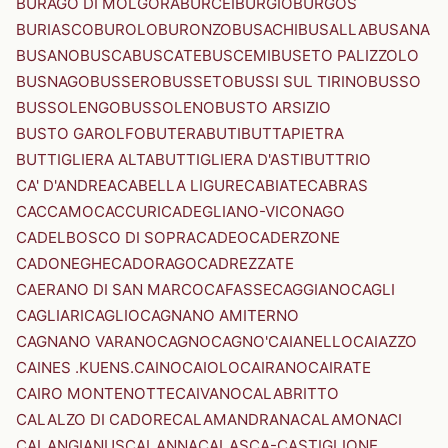
BURAGO DI MOLGORA
BURCEI
BURGIO
BURGOS
BURIASCO
BUROLO
BURONZO
BUSACHI
BUSALLA
BUSANA
BUSANO
BUSCA
BUSCATE
BUSCEMI
BUSETO PALIZZOLO
BUSNAGO
BUSSERO
BUSSETO
BUSSI SUL TIRINO
BUSSO
BUSSOLENGO
BUSSOLENO
BUSTO ARSIZIO
BUSTO GAROLFO
BUTERA
BUTI
BUTTAPIETRA
BUTTIGLIERA ALTA
BUTTIGLIERA D'ASTI
BUTTRIO
CA' D'ANDREA
CABELLA LIGURE
CABIATE
CABRAS
CACCAMO
CACCURI
CADEGLIANO-VICONAGO
CADELBOSCO DI SOPRA
CADEO
CADERZONE
CADONEGHE
CADORAGO
CADREZZATE
CAERANO DI SAN MARCO
CAFASSE
CAGGIANO
CAGLI
CAGLIARI
CAGLIO
CAGNANO AMITERNO
CAGNANO VARANO
CAGNO
CAGNO'
CAIANELLO
CAIAZZO
CAINES .KUENS.
CAINO
CAIOLO
CAIRANO
CAIRATE
CAIRO MONTENOTTE
CAIVANO
CALABRITTO
CALALZO DI CADORE
CALAMANDRANA
CALAMONACI
CALANGIANUS
CALANNA
CALASCA-CASTIGLIONE