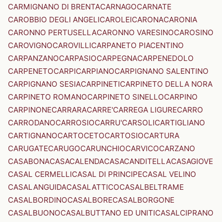
CARMIGNANO DI BRENTA
CARNAGO
CARNATE
CAROBBIO DEGLI ANGELI
CAROLEI
CARONA
CARONIA
CARONNO PERTUSELLA
CARONNO VARESINO
CAROSINO
CAROVIGNO
CAROVILLI
CARPANETO PIACENTINO
CARPANZANO
CARPASIO
CARPEGNA
CARPENEDOLO
CARPENETO
CARPI
CARPIANO
CARPIGNANO SALENTINO
CARPIGNANO SESIA
CARPINETI
CARPINETO DELLA NORA
CARPINETO ROMANO
CARPINETO SINELLO
CARPINO
CARPINONE
CARRARA
CARRE'
CARREGA LIGURE
CARRO
CARRODANO
CARROSIO
CARRU'
CARSOLI
CARTIGLIANO
CARTIGNANO
CARTOCETO
CARTOSIO
CARTURA
CARUGATE
CARUGO
CARUNCHIO
CARVICO
CARZANO
CASABONA
CASACALENDA
CASACANDITELLA
CASAGIOVE
CASAL CERMELLI
CASAL DI PRINCIPE
CASAL VELINO
CASALANGUIDA
CASALATTICO
CASALBELTRAME
CASALBORDINO
CASALBORE
CASALBORGONE
CASALBUONO
CASALBUTTANO ED UNITI
CASALCIPRANO