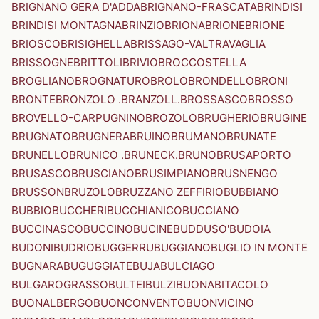
BRIGNANO GERA D'ADDA
BRIGNANO-FRASCATA
BRINDISI
BRINDISI MONTAGNA
BRINZIO
BRIONA
BRIONE
BRIONE
BRIOSCO
BRISIGHELLA
BRISSAGO-VALTRAVAGLIA
BRISSOGNE
BRITTOLI
BRIVIO
BROCCOSTELLA
BROGLIANO
BROGNATURO
BROLO
BRONDELLO
BRONI
BRONTE
BRONZOLO .BRANZOLL.
BROSSASCO
BROSSO
BROVELLO-CARPUGNINO
BROZOLO
BRUGHERIO
BRUGINE
BRUGNATO
BRUGNERA
BRUINO
BRUMANO
BRUNATE
BRUNELLO
BRUNICO .BRUNECK.
BRUNO
BRUSAPORTO
BRUSASCO
BRUSCIANO
BRUSIMPIANO
BRUSNENGO
BRUSSON
BRUZOLO
BRUZZANO ZEFFIRIO
BUBBIANO
BUBBIO
BUCCHERI
BUCCHIANICO
BUCCIANO
BUCCINASCO
BUCCINO
BUCINE
BUDDUSO'
BUDOIA
BUDONI
BUDRIO
BUGGERRU
BUGGIANO
BUGLIO IN MONTE
BUGNARA
BUGUGGIATE
BUJA
BULCIAGO
BULGAROGRASSO
BULTEI
BULZI
BUONABITACOLO
BUONALBERGO
BUONCONVENTO
BUONVICINO