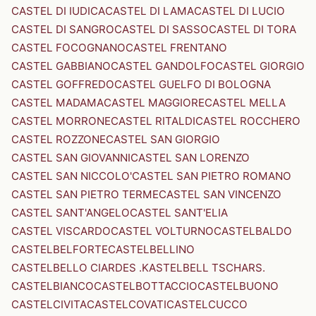
CASTEL DI IUDICA
CASTEL DI LAMA
CASTEL DI LUCIO
CASTEL DI SANGRO
CASTEL DI SASSO
CASTEL DI TORA
CASTEL FOCOGNANO
CASTEL FRENTANO
CASTEL GABBIANO
CASTEL GANDOLFO
CASTEL GIORGIO
CASTEL GOFFREDO
CASTEL GUELFO DI BOLOGNA
CASTEL MADAMA
CASTEL MAGGIORE
CASTEL MELLA
CASTEL MORRONE
CASTEL RITALDI
CASTEL ROCCHERO
CASTEL ROZZONE
CASTEL SAN GIORGIO
CASTEL SAN GIOVANNI
CASTEL SAN LORENZO
CASTEL SAN NICCOLO'
CASTEL SAN PIETRO ROMANO
CASTEL SAN PIETRO TERME
CASTEL SAN VINCENZO
CASTEL SANT'ANGELO
CASTEL SANT'ELIA
CASTEL VISCARDO
CASTEL VOLTURNO
CASTELBALDO
CASTELBELFORTE
CASTELBELLINO
CASTELBELLO CIARDES .KASTELBELL TSCHARS.
CASTELBIANCO
CASTELBOTTACCIO
CASTELBUONO
CASTELCIVITA
CASTELCOVATI
CASTELCUCCO