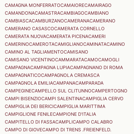
CAMAGNA MONFERRATO
CAMAIORE
CAMAIRAGO
CAMANDONA
CAMASTRA
CAMBIAGO
CAMBIANO
CAMBIASCA
CAMBURZANO
CAMERANA
CAMERANO
CAMERANO CASASCO
CAMERATA CORNELLO
CAMERATA NUOVA
CAMERATA PICENA
CAMERI
CAMERINO
CAMEROTA
CAMIGLIANO
CAMINATA
CAMINO
CAMINO AL TAGLIAMENTO
CAMISANO
CAMISANO VICENTINO
CAMMARATA
CAMO
CAMOGLI
CAMPAGNA
CAMPAGNA LUPIA
CAMPAGNANO DI ROMA
CAMPAGNATICO
CAMPAGNOLA CREMASCA
CAMPAGNOLA EMILIA
CAMPANA
CAMPARADA
CAMPEGINE
CAMPELLO SUL CLITUNNO
CAMPERTOGNO
CAMPI BISENZIO
CAMPI SALENTINA
CAMPIGLIA CERVO
CAMPIGLIA DEI BERICI
CAMPIGLIA MARITTIMA
CAMPIGLIONE FENILE
CAMPIONE D'ITALIA
CAMPITELLO DI FASSA
CAMPLI
CAMPO CALABRO
CAMPO DI GIOVE
CAMPO DI TRENS .FREIENFELD.