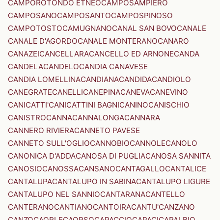
CAMPOROTONDO ETNEO
CAMPOSAMPIERO
CAMPOSANO
CAMPOSANTO
CAMPOSPINOSO
CAMPOTOSTO
CAMUGNANO
CANAL SAN BOVO
CANALE
CANALE D'AGORDO
CANALE MONTERANO
CANARO
CANAZEI
CANCELLARA
CANCELLO ED ARNONE
CANDA
CANDELA
CANDELO
CANDIA CANAVESE
CANDIA LOMELLINA
CANDIANA
CANDIDA
CANDIOLO
CANEGRATE
CANELLI
CANEPINA
CANEVA
CANEVINO
CANICATTI'
CANICATTINI BAGNI
CANINO
CANISCHIO
CANISTRO
CANNA
CANNALONGA
CANNARA
CANNERO RIVIERA
CANNETO PAVESE
CANNETO SULL'OGLIO
CANNOBIO
CANNOLE
CANOLO
CANONICA D'ADDA
CANOSA DI PUGLIA
CANOSA SANNITA
CANOSIO
CANOSSA
CANSANO
CANTAGALLO
CANTALICE
CANTALUPA
CANTALUPO IN SABINA
CANTALUPO LIGURE
CANTALUPO NEL SANNIO
CANTARANA
CANTELLO
CANTERANO
CANTIANO
CANTOIRA
CANTU'
CANZANO
CANZO
CAORLE
CAORSO
CAPACCIO
CAPACI
CAPALBIO