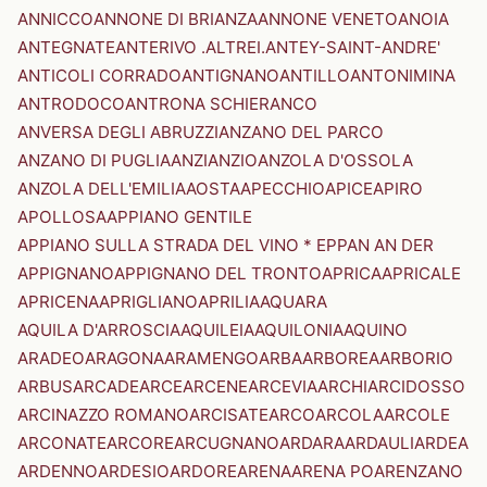
ANNICCO
ANNONE DI BRIANZA
ANNONE VENETO
ANOIA
ANTEGNATE
ANTERIVO .ALTREI.
ANTEY-SAINT-ANDRE'
ANTICOLI CORRADO
ANTIGNANO
ANTILLO
ANTONIMINA
ANTRODOCO
ANTRONA SCHIERANCO
ANVERSA DEGLI ABRUZZI
ANZANO DEL PARCO
ANZANO DI PUGLIA
ANZI
ANZIO
ANZOLA D'OSSOLA
ANZOLA DELL'EMILIA
AOSTA
APECCHIO
APICE
APIRO
APOLLOSA
APPIANO GENTILE
APPIANO SULLA STRADA DEL VINO * EPPAN AN DER
APPIGNANO
APPIGNANO DEL TRONTO
APRICA
APRICALE
APRICENA
APRIGLIANO
APRILIA
AQUARA
AQUILA D'ARROSCIA
AQUILEIA
AQUILONIA
AQUINO
ARADEO
ARAGONA
ARAMENGO
ARBA
ARBOREA
ARBORIO
ARBUS
ARCADE
ARCE
ARCENE
ARCEVIA
ARCHI
ARCIDOSSO
ARCINAZZO ROMANO
ARCISATE
ARCO
ARCOLA
ARCOLE
ARCONATE
ARCORE
ARCUGNANO
ARDARA
ARDAULI
ARDEA
ARDENNO
ARDESIO
ARDORE
ARENA
ARENA PO
ARENZANO