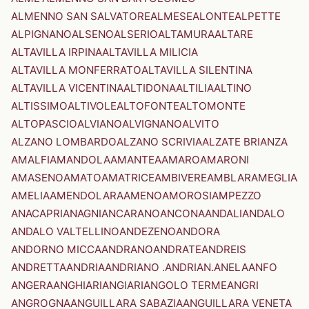
ALMENNO SAN SALVATORE
ALMESE
ALONTE
ALPETTE
ALPIGNANO
ALSENO
ALSERIO
ALTAMURA
ALTARE
ALTAVILLA IRPINA
ALTAVILLA MILICIA
ALTAVILLA MONFERRATO
ALTAVILLA SILENTINA
ALTAVILLA VICENTINA
ALTIDONA
ALTILIA
ALTINO
ALTISSIMO
ALTIVOLE
ALTOFONTE
ALTOMONTE
ALTOPASCIO
ALVIANO
ALVIGNANO
ALVITO
ALZANO LOMBARDO
ALZANO SCRIVIA
ALZATE BRIANZA
AMALFI
AMANDOLA
AMANTEA
AMARO
AMARONI
AMASENO
AMATO
AMATRICE
AMBIVERE
AMBLAR
AMEGLIA
AMELIA
AMENDOLARA
AMENO
AMOROSI
AMPEZZO
ANACAPRI
ANAGNI
ANCARANO
ANCONA
ANDALI
ANDALO
ANDALO VALTELLINO
ANDEZENO
ANDORA
ANDORNO MICCA
ANDRANO
ANDRATE
ANDREIS
ANDRETTA
ANDRIA
ANDRIANO .ANDRIAN.
ANELA
ANFO
ANGERA
ANGHIARI
ANGIARI
ANGOLO TERME
ANGRI
ANGROGNA
ANGUILLARA SABAZIA
ANGUILLARA VENETA