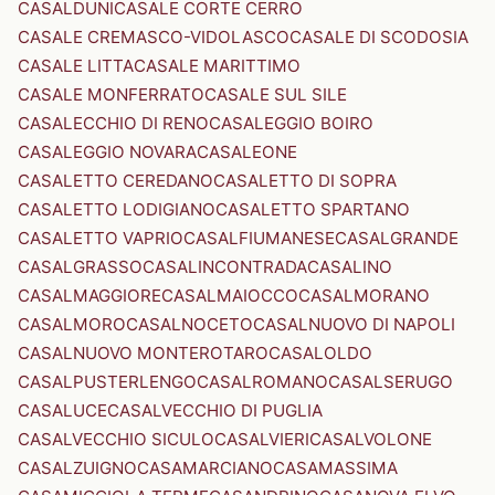
CASALDUNI
CASALE CORTE CERRO
CASALE CREMASCO-VIDOLASCO
CASALE DI SCODOSIA
CASALE LITTA
CASALE MARITTIMO
CASALE MONFERRATO
CASALE SUL SILE
CASALECCHIO DI RENO
CASALEGGIO BOIRO
CASALEGGIO NOVARA
CASALEONE
CASALETTO CEREDANO
CASALETTO DI SOPRA
CASALETTO LODIGIANO
CASALETTO SPARTANO
CASALETTO VAPRIO
CASALFIUMANESE
CASALGRANDE
CASALGRASSO
CASALINCONTRADA
CASALINO
CASALMAGGIORE
CASALMAIOCCO
CASALMORANO
CASALMORO
CASALNOCETO
CASALNUOVO DI NAPOLI
CASALNUOVO MONTEROTARO
CASALOLDO
CASALPUSTERLENGO
CASALROMANO
CASALSERUGO
CASALUCE
CASALVECCHIO DI PUGLIA
CASALVECCHIO SICULO
CASALVIERI
CASALVOLONE
CASALZUIGNO
CASAMARCIANO
CASAMASSIMA