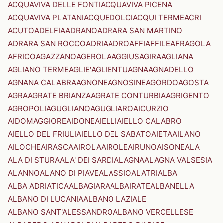
ACQUAVIVA DELLE FONTI
ACQUAVIVA PICENA
ACQUAVIVA PLATANI
ACQUEDOLCI
ACQUI TERME
ACRI
ACUTO
ADELFIA
ADRANO
ADRARA SAN MARTINO
ADRARA SAN ROCCO
ADRIA
ADRO
AFFI
AFFILE
AFRAGOLA
AFRICO
AGAZZANO
AGEROLA
AGGIUS
AGIRA
AGLIANA
AGLIANO TERME
AGLIE'
AGLIENTU
AGNA
AGNADELLO
AGNANA CALABRA
AGNONE
AGNOSINE
AGORDO
AGOSTA
AGRA
AGRATE BRIANZA
AGRATE CONTURBIA
AGRIGENTO
AGROPOLI
AGUGLIANO
AGUGLIARO
AICURZIO
AIDOMAGGIORE
AIDONE
AIELLI
AIELLO CALABRO
AIELLO DEL FRIULI
AIELLO DEL SABATO
AIETA
AILANO
AILOCHE
AIRASCA
AIROLA
AIROLE
AIRUNO
AISONE
ALA
ALA DI STURA
ALA' DEI SARDI
ALAGNA
ALAGNA VALSESIA
ALANNO
ALANO DI PIAVE
ALASSIO
ALATRI
ALBA
ALBA ADRIATICA
ALBAGIARA
ALBAIRATE
ALBANELLA
ALBANO DI LUCANIA
ALBANO LAZIALE
ALBANO SANT'ALESSANDRO
ALBANO VERCELLESE