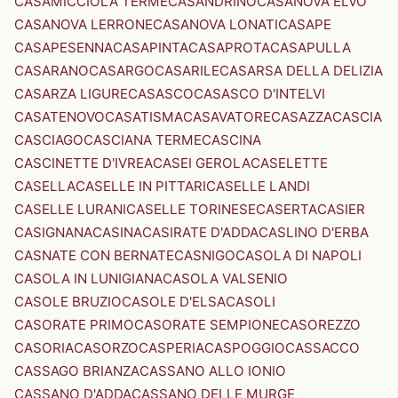
CASAMICCIOLA TERME
CASANDRINO
CASANOVA ELVO
CASANOVA LERRONE
CASANOVA LONATI
CASAPE
CASAPESENNA
CASAPINTA
CASAPROTA
CASAPULLA
CASARANO
CASARGO
CASARILE
CASARSA DELLA DELIZIA
CASARZA LIGURE
CASASCO
CASASCO D'INTELVI
CASATENOVO
CASATISMA
CASAVATORE
CASAZZA
CASCIA
CASCIAGO
CASCIANA TERME
CASCINA
CASCINETTE D'IVREA
CASEI GEROLA
CASELETTE
CASELLA
CASELLE IN PITTARI
CASELLE LANDI
CASELLE LURANI
CASELLE TORINESE
CASERTA
CASIER
CASIGNANA
CASINA
CASIRATE D'ADDA
CASLINO D'ERBA
CASNATE CON BERNATE
CASNIGO
CASOLA DI NAPOLI
CASOLA IN LUNIGIANA
CASOLA VALSENIO
CASOLE BRUZIO
CASOLE D'ELSA
CASOLI
CASORATE PRIMO
CASORATE SEMPIONE
CASOREZZO
CASORIA
CASORZO
CASPERIA
CASPOGGIO
CASSACCO
CASSAGO BRIANZA
CASSANO ALLO IONIO
CASSANO D'ADDA
CASSANO DELLE MURGE