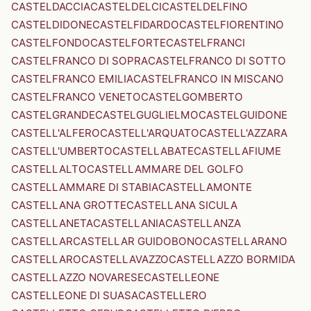
CASTELDACCIA
CASTELDELCI
CASTELDELFINO
CASTELDIDONE
CASTELFIDARDO
CASTELFIORENTINO
CASTELFONDO
CASTELFORTE
CASTELFRANCI
CASTELFRANCO DI SOPRA
CASTELFRANCO DI SOTTO
CASTELFRANCO EMILIA
CASTELFRANCO IN MISCANO
CASTELFRANCO VENETO
CASTELGOMBERTO
CASTELGRANDE
CASTELGUGLIELMO
CASTELGUIDONE
CASTELL'ALFERO
CASTELL'ARQUATO
CASTELL'AZZARA
CASTELL'UMBERTO
CASTELLABATE
CASTELLAFIUME
CASTELLALTO
CASTELLAMMARE DEL GOLFO
CASTELLAMMARE DI STABIA
CASTELLAMONTE
CASTELLANA GROTTE
CASTELLANA SICULA
CASTELLANETA
CASTELLANIA
CASTELLANZA
CASTELLAR
CASTELLAR GUIDOBONO
CASTELLARANO
CASTELLARO
CASTELLAVAZZO
CASTELLAZZO BORMIDA
CASTELLAZZO NOVARESE
CASTELLEONE
CASTELLEONE DI SUASA
CASTELLERO