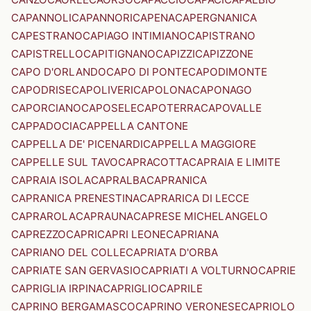
CAPANNOLI
CAPANNORI
CAPENA
CAPERGNANICA
CAPESTRANO
CAPIAGO INTIMIANO
CAPISTRANO
CAPISTRELLO
CAPITIGNANO
CAPIZZI
CAPIZZONE
CAPO D'ORLANDO
CAPO DI PONTE
CAPODIMONTE
CAPODRISE
CAPOLIVERI
CAPOLONA
CAPONAGO
CAPORCIANO
CAPOSELE
CAPOTERRA
CAPOVALLE
CAPPADOCIA
CAPPELLA CANTONE
CAPPELLA DE' PICENARDI
CAPPELLA MAGGIORE
CAPPELLE SUL TAVO
CAPRACOTTA
CAPRAIA E LIMITE
CAPRAIA ISOLA
CAPRALBA
CAPRANICA
CAPRANICA PRENESTINA
CAPRARICA DI LECCE
CAPRAROLA
CAPRAUNA
CAPRESE MICHELANGELO
CAPREZZO
CAPRI
CAPRI LEONE
CAPRIANA
CAPRIANO DEL COLLE
CAPRIATA D'ORBA
CAPRIATE SAN GERVASIO
CAPRIATI A VOLTURNO
CAPRIE
CAPRIGLIA IRPINA
CAPRIGLIO
CAPRILE
CAPRINO BERGAMASCO
CAPRINO VERONESE
CAPRIOLO