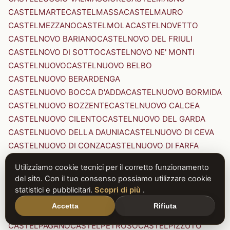
CASTELMARTE
CASTELMASSA
CASTELMAURO
CASTELMEZZANO
CASTELMOLA
CASTELNOVETTO
CASTELNOVO BARIANO
CASTELNOVO DEL FRIULI
CASTELNOVO DI SOTTO
CASTELNOVO NE' MONTI
CASTELNUOVO
CASTELNUOVO BELBO
CASTELNUOVO BERARDENGA
CASTELNUOVO BOCCA D'ADDA
CASTELNUOVO BORMIDA
CASTELNUOVO BOZZENTE
CASTELNUOVO CALCEA
CASTELNUOVO CILENTO
CASTELNUOVO DEL GARDA
CASTELNUOVO DELLA DAUNIA
CASTELNUOVO DI CEVA
CASTELNUOVO DI CONZA
CASTELNUOVO DI FARFA
CASTELNUOVO DI GARFAGNANA
Utilizziamo cookie tecnici per il corretto funzionamento
CASTELNUOVO DI PORTO
CASTELNUOVO DON BOSCO
del sito. Con il tuo consenso possiamo utilizzare cookie
CASTELNUOVO MAGRA
CASTELNUOVO NIGRA
statistici e pubblicitari.
Scopri di più
.
CASTELNUOVO PARANO
CASTELNUOVO RANGONE
Accetta
Rifiuta
CASTELNUOVO SCRIVIA
CASTELNUOVO VAL DI CECINA
CASTELPAGANO
CASTELPETROSO
CASTELPIZZUTO