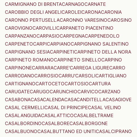
CARMIGNANO DI BRENTA
CARNAGO
CARNATE
CAROBBIO DEGLI ANGELI
CAROLEI
CARONA
CARONIA
CARONNO PERTUSELLA
CARONNO VARESINO
CAROSINO
CAROVIGNO
CAROVILLI
CARPANETO PIACENTINO
CARPANZANO
CARPASIO
CARPEGNA
CARPENEDOLO
CARPENETO
CARPI
CARPIANO
CARPIGNANO SALENTINO
CARPIGNANO SESIA
CARPINETI
CARPINETO DELLA NORA
CARPINETO ROMANO
CARPINETO SINELLO
CARPINO
CARPINONE
CARRARA
CARRE'
CARREGA LIGURE
CARRO
CARRODANO
CARROSIO
CARRU'
CARSOLI
CARTIGLIANO
CARTIGNANO
CARTOCETO
CARTOSIO
CARTURA
CARUGATE
CARUGO
CARUNCHIO
CARVICO
CARZANO
CASABONA
CASACALENDA
CASACANDITELLA
CASAGIOVE
CASAL CERMELLI
CASAL DI PRINCIPE
CASAL VELINO
CASALANGUIDA
CASALATTICO
CASALBELTRAME
CASALBORDINO
CASALBORE
CASALBORGONE
CASALBUONO
CASALBUTTANO ED UNITI
CASALCIPRANO