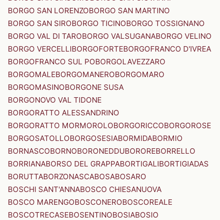
BORGO SAN LORENZO
BORGO SAN MARTINO
BORGO SAN SIRO
BORGO TICINO
BORGO TOSSIGNANO
BORGO VAL DI TARO
BORGO VALSUGANA
BORGO VELINO
BORGO VERCELLI
BORGOFORTE
BORGOFRANCO D'IVREA
BORGOFRANCO SUL PO
BORGOLAVEZZARO
BORGOMALE
BORGOMANERO
BORGOMARO
BORGOMASINO
BORGONE SUSA
BORGONOVO VAL TIDONE
BORGORATTO ALESSANDRINO
BORGORATTO MORMOROLO
BORGORICCO
BORGOROSE
BORGOSATOLLO
BORGOSESIA
BORMIDA
BORMIO
BORNASCO
BORNO
BORONEDDU
BORORE
BORRELLO
BORRIANA
BORSO DEL GRAPPA
BORTIGALI
BORTIGIADAS
BORUTTA
BORZONASCA
BOSA
BOSARO
BOSCHI SANT'ANNA
BOSCO CHIESANUOVA
BOSCO MARENGO
BOSCONERO
BOSCOREALE
BOSCOTRECASE
BOSENTINO
BOSIA
BOSIO