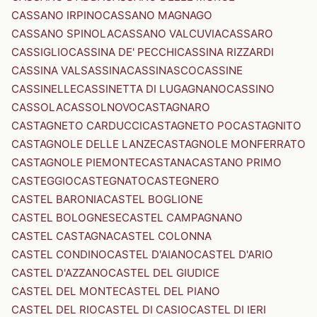
CASSANO IRPINO
CASSANO MAGNAGO
CASSANO SPINOLA
CASSANO VALCUVIA
CASSARO
CASSIGLIO
CASSINA DE' PECCHI
CASSINA RIZZARDI
CASSINA VALSASSINA
CASSINASCO
CASSINE
CASSINELLE
CASSINETTA DI LUGAGNANO
CASSINO
CASSOLA
CASSOLNOVO
CASTAGNARO
CASTAGNETO CARDUCCI
CASTAGNETO PO
CASTAGNITO
CASTAGNOLE DELLE LANZE
CASTAGNOLE MONFERRATO
CASTAGNOLE PIEMONTE
CASTANA
CASTANO PRIMO
CASTEGGIO
CASTEGNATO
CASTEGNERO
CASTEL BARONIA
CASTEL BOGLIONE
CASTEL BOLOGNESE
CASTEL CAMPAGNANO
CASTEL CASTAGNA
CASTEL COLONNA
CASTEL CONDINO
CASTEL D'AIANO
CASTEL D'ARIO
CASTEL D'AZZANO
CASTEL DEL GIUDICE
CASTEL DEL MONTE
CASTEL DEL PIANO
CASTEL DEL RIO
CASTEL DI CASIO
CASTEL DI IERI