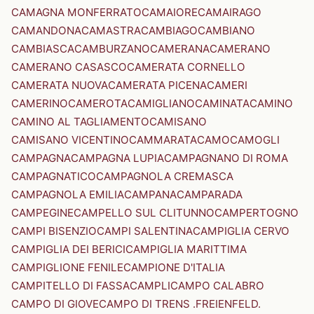
CAMAGNA MONFERRATO
CAMAIORE
CAMAIRAGO
CAMANDONA
CAMASTRA
CAMBIAGO
CAMBIANO
CAMBIASCA
CAMBURZANO
CAMERANA
CAMERANO
CAMERANO CASASCO
CAMERATA CORNELLO
CAMERATA NUOVA
CAMERATA PICENA
CAMERI
CAMERINO
CAMEROTA
CAMIGLIANO
CAMINATA
CAMINO
CAMINO AL TAGLIAMENTO
CAMISANO
CAMISANO VICENTINO
CAMMARATA
CAMO
CAMOGLI
CAMPAGNA
CAMPAGNA LUPIA
CAMPAGNANO DI ROMA
CAMPAGNATICO
CAMPAGNOLA CREMASCA
CAMPAGNOLA EMILIA
CAMPANA
CAMPARADA
CAMPEGINE
CAMPELLO SUL CLITUNNO
CAMPERTOGNO
CAMPI BISENZIO
CAMPI SALENTINA
CAMPIGLIA CERVO
CAMPIGLIA DEI BERICI
CAMPIGLIA MARITTIMA
CAMPIGLIONE FENILE
CAMPIONE D'ITALIA
CAMPITELLO DI FASSA
CAMPLI
CAMPO CALABRO
CAMPO DI GIOVE
CAMPO DI TRENS .FREIENFELD.