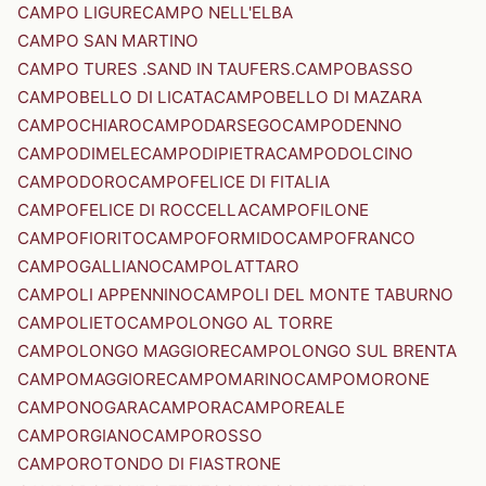
CAMPO LIGURE
CAMPO NELL'ELBA
CAMPO SAN MARTINO
CAMPO TURES .SAND IN TAUFERS.
CAMPOBASSO
CAMPOBELLO DI LICATA
CAMPOBELLO DI MAZARA
CAMPOCHIARO
CAMPODARSEGO
CAMPODENNO
CAMPODIMELE
CAMPODIPIETRA
CAMPODOLCINO
CAMPODORO
CAMPOFELICE DI FITALIA
CAMPOFELICE DI ROCCELLA
CAMPOFILONE
CAMPOFIORITO
CAMPOFORMIDO
CAMPOFRANCO
CAMPOGALLIANO
CAMPOLATTARO
CAMPOLI APPENNINO
CAMPOLI DEL MONTE TABURNO
CAMPOLIETO
CAMPOLONGO AL TORRE
CAMPOLONGO MAGGIORE
CAMPOLONGO SUL BRENTA
CAMPOMAGGIORE
CAMPOMARINO
CAMPOMORONE
CAMPONOGARA
CAMPORA
CAMPOREALE
CAMPORGIANO
CAMPOROSSO
CAMPOROTONDO DI FIASTRONE