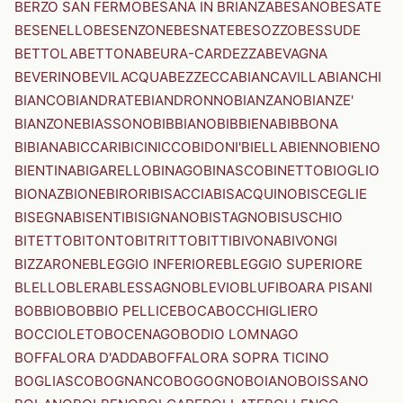
BERZO SAN FERMO
BESANA IN BRIANZA
BESANO
BESATE
BESENELLO
BESENZONE
BESNATE
BESOZZO
BESSUDE
BETTOLA
BETTONA
BEURA-CARDEZZA
BEVAGNA
BEVERINO
BEVILACQUA
BEZZECCA
BIANCAVILLA
BIANCHI
BIANCO
BIANDRATE
BIANDRONNO
BIANZANO
BIANZE'
BIANZONE
BIASSONO
BIBBIANO
BIBBIENA
BIBBONA
BIBIANA
BICCARI
BICINICCO
BIDONI'
BIELLA
BIENNO
BIENO
BIENTINA
BIGARELLO
BINAGO
BINASCO
BINETTO
BIOGLIO
BIONAZ
BIONE
BIRORI
BISACCIA
BISACQUINO
BISCEGLIE
BISEGNA
BISENTI
BISIGNANO
BISTAGNO
BISUSCHIO
BITETTO
BITONTO
BITRITTO
BITTI
BIVONA
BIVONGI
BIZZARONE
BLEGGIO INFERIORE
BLEGGIO SUPERIORE
BLELLO
BLERA
BLESSAGNO
BLEVIO
BLUFI
BOARA PISANI
BOBBIO
BOBBIO PELLICE
BOCA
BOCCHIGLIERO
BOCCIOLETO
BOCENAGO
BODIO LOMNAGO
BOFFALORA D'ADDA
BOFFALORA SOPRA TICINO
BOGLIASCO
BOGNANCO
BOGOGNO
BOIANO
BOISSANO