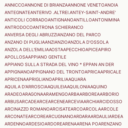
ANNICCO
ANNONE DI BRIANZA
ANNONE VENETO
ANOIA
ANTEGNATE
ANTERIVO .ALTREI.
ANTEY-SAINT-ANDRE'
ANTICOLI CORRADO
ANTIGNANO
ANTILLO
ANTONIMINA
ANTRODOCO
ANTRONA SCHIERANCO
ANVERSA DEGLI ABRUZZI
ANZANO DEL PARCO
ANZANO DI PUGLIA
ANZI
ANZIO
ANZOLA D'OSSOLA
ANZOLA DELL'EMILIA
AOSTA
APECCHIO
APICE
APIRO
APOLLOSA
APPIANO GENTILE
APPIANO SULLA STRADA DEL VINO * EPPAN AN DER
APPIGNANO
APPIGNANO DEL TRONTO
APRICA
APRICALE
APRICENA
APRIGLIANO
APRILIA
AQUARA
AQUILA D'ARROSCIA
AQUILEIA
AQUILONIA
AQUINO
ARADEO
ARAGONA
ARAMENGO
ARBA
ARBOREA
ARBORIO
ARBUS
ARCADE
ARCE
ARCENE
ARCEVIA
ARCHI
ARCIDOSSO
ARCINAZZO ROMANO
ARCISATE
ARCO
ARCOLA
ARCOLE
ARCONATE
ARCORE
ARCUGNANO
ARDARA
ARDAULI
ARDEA
ARDENNO
ARDESIO
ARDORE
ARENA
ARENA PO
ARENZANO