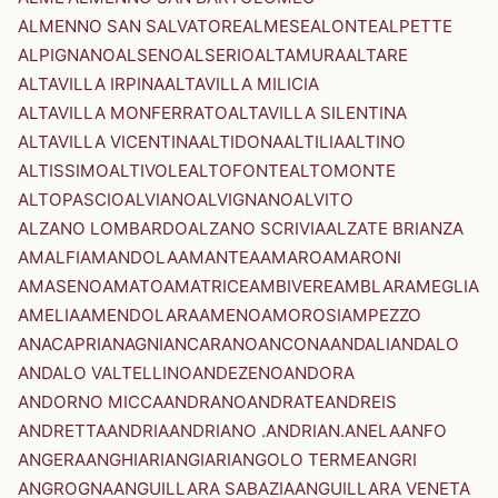
ALMENNO SAN SALVATORE
ALMESE
ALONTE
ALPETTE
ALPIGNANO
ALSENO
ALSERIO
ALTAMURA
ALTARE
ALTAVILLA IRPINA
ALTAVILLA MILICIA
ALTAVILLA MONFERRATO
ALTAVILLA SILENTINA
ALTAVILLA VICENTINA
ALTIDONA
ALTILIA
ALTINO
ALTISSIMO
ALTIVOLE
ALTOFONTE
ALTOMONTE
ALTOPASCIO
ALVIANO
ALVIGNANO
ALVITO
ALZANO LOMBARDO
ALZANO SCRIVIA
ALZATE BRIANZA
AMALFI
AMANDOLA
AMANTEA
AMARO
AMARONI
AMASENO
AMATO
AMATRICE
AMBIVERE
AMBLAR
AMEGLIA
AMELIA
AMENDOLARA
AMENO
AMOROSI
AMPEZZO
ANACAPRI
ANAGNI
ANCARANO
ANCONA
ANDALI
ANDALO
ANDALO VALTELLINO
ANDEZENO
ANDORA
ANDORNO MICCA
ANDRANO
ANDRATE
ANDREIS
ANDRETTA
ANDRIA
ANDRIANO .ANDRIAN.
ANELA
ANFO
ANGERA
ANGHIARI
ANGIARI
ANGOLO TERME
ANGRI
ANGROGNA
ANGUILLARA SABAZIA
ANGUILLARA VENETA