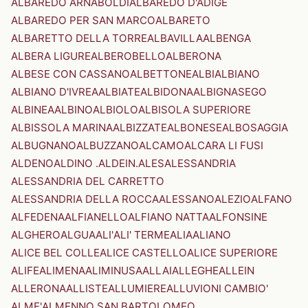
ALBAREDO ARNABOLDI
ALBAREDO D'ADIGE
ALBAREDO PER SAN MARCO
ALBARETO
ALBARETTO DELLA TORRE
ALBAVILLA
ALBENGA
ALBERA LIGURE
ALBEROBELLO
ALBERONA
ALBESE CON CASSANO
ALBETTONE
ALBI
ALBIANO
ALBIANO D'IVREA
ALBIATE
ALBIDONA
ALBIGNASEGO
ALBINEA
ALBINO
ALBIOLO
ALBISOLA SUPERIORE
ALBISSOLA MARINA
ALBIZZATE
ALBONESE
ALBOSAGGIA
ALBUGNANO
ALBUZZANO
ALCAMO
ALCARA LI FUSI
ALDENO
ALDINO .ALDEIN.
ALES
ALESSANDRIA
ALESSANDRIA DEL CARRETTO
ALESSANDRIA DELLA ROCCA
ALESSANO
ALEZIO
ALFANO
ALFEDENA
ALFIANELLO
ALFIANO NATTA
ALFONSINE
ALGHERO
ALGUA
ALI'
ALI' TERME
ALIA
ALIANO
ALICE BEL COLLE
ALICE CASTELLO
ALICE SUPERIORE
ALIFE
ALIMENA
ALIMINUSA
ALLAI
ALLEGHE
ALLEIN
ALLERONA
ALLISTE
ALLUMIERE
ALLUVIONI CAMBIO'
ALME'
ALMENNO SAN BARTOLOMEO