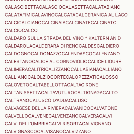
CALASCIBETTA
CALASCIO
CALASETTA
CALATABIANO
CALATAFIMI
CALAVINO
CALCATA
CALCERANICA AL LAGO
CALCI
CALCIANO
CALCINAIA
CALCINATE
CALCINATO
CALCIO
CALCO
CALDARO SULLA STRADA DEL VINO * KALTERN AN D
CALDAROLA
CALDERARA DI RENO
CALDES
CALDIERO
CALDOGNO
CALDONAZZO
CALENDASCO
CALENZANO
CALESTANO
CALICE AL CORNOVIGLIO
CALICE LIGURE
CALIMERA
CALITRI
CALIZZANO
CALLABIANA
CALLIANO
CALLIANO
CALOLZIOCORTE
CALOPEZZATI
CALOSSO
CALOVETO
CALTABELLOTTA
CALTAGIRONE
CALTANISSETTA
CALTAVUTURO
CALTIGNAGA
CALTO
CALTRANO
CALUSCO D'ADDA
CALUSO
CALVAGESE DELLA RIVIERA
CALVANICO
CALVATONE
CALVELLO
CALVENE
CALVENZANO
CALVERA
CALVI
CALVI DELL'UMBRIA
CALVI RISORTA
CALVIGNANO
CALVIGNASCO
CALVISANO
CALVIZZANO