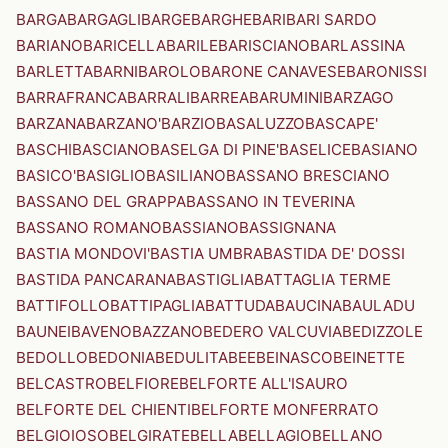
BARGA
BARGAGLI
BARGE
BARGHE
BARI
BARI SARDO
BARIANO
BARICELLA
BARILE
BARISCIANO
BARLASSINA
BARLETTA
BARNI
BAROLO
BARONE CANAVESE
BARONISSI
BARRAFRANCA
BARRALI
BARREA
BARUMINI
BARZAGO
BARZANA
BARZANO'
BARZIO
BASALUZZO
BASCAPE'
BASCHI
BASCIANO
BASELGA DI PINE'
BASELICE
BASIANO
BASICO'
BASIGLIO
BASILIANO
BASSANO BRESCIANO
BASSANO DEL GRAPPA
BASSANO IN TEVERINA
BASSANO ROMANO
BASSIANO
BASSIGNANA
BASTIA MONDOVI'
BASTIA UMBRA
BASTIDA DE' DOSSI
BASTIDA PANCARANA
BASTIGLIA
BATTAGLIA TERME
BATTIFOLLO
BATTIPAGLIA
BATTUDA
BAUCINA
BAULADU
BAUNEI
BAVENO
BAZZANO
BEDERO VALCUVIA
BEDIZZOLE
BEDOLLO
BEDONIA
BEDULITA
BEE
BEINASCO
BEINETTE
BELCASTRO
BELFIORE
BELFORTE ALL'ISAURO
BELFORTE DEL CHIENTI
BELFORTE MONFERRATO
BELGIOIOSO
BELGIRATE
BELLA
BELLAGIO
BELLANO