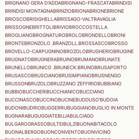
BRIGNANO GERA D'ADDA
BRIGNANO-FRASCATA
BRINDISI
BRINDISI MONTAGNA
BRINZIO
BRIONA
BRIONE
BRIONE
BRIOSCO
BRISIGHELLA
BRISSAGO-VALTRAVAGLIA
BRISSOGNE
BRITTOLI
BRIVIO
BROCCOSTELLA
BROGLIANO
BROGNATURO
BROLO
BRONDELLO
BRONI
BRONTE
BRONZOLO .BRANZOLL.
BROSSASCO
BROSSO
BROVELLO-CARPUGNINO
BROZOLO
BRUGHERIO
BRUGINE
BRUGNATO
BRUGNERA
BRUINO
BRUMANO
BRUNATE
BRUNELLO
BRUNICO .BRUNECK.
BRUNO
BRUSAPORTO
BRUSASCO
BRUSCIANO
BRUSIMPIANO
BRUSNENGO
BRUSSON
BRUZOLO
BRUZZANO ZEFFIRIO
BUBBIANO
BUBBIO
BUCCHERI
BUCCHIANICO
BUCCIANO
BUCCINASCO
BUCCINO
BUCINE
BUDDUSO'
BUDOIA
BUDONI
BUDRIO
BUGGERRU
BUGGIANO
BUGLIO IN MONTE
BUGNARA
BUGUGGIATE
BUJA
BULCIAGO
BULGAROGRASSO
BULTEI
BULZI
BUONABITACOLO
BUONALBERGO
BUONCONVENTO
BUONVICINO