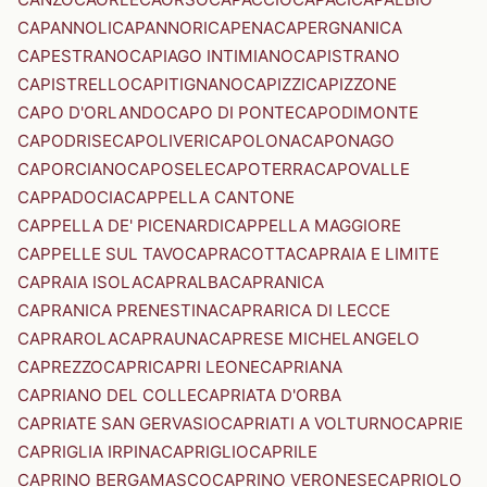
CAPANNOLI
CAPANNORI
CAPENA
CAPERGNANICA
CAPESTRANO
CAPIAGO INTIMIANO
CAPISTRANO
CAPISTRELLO
CAPITIGNANO
CAPIZZI
CAPIZZONE
CAPO D'ORLANDO
CAPO DI PONTE
CAPODIMONTE
CAPODRISE
CAPOLIVERI
CAPOLONA
CAPONAGO
CAPORCIANO
CAPOSELE
CAPOTERRA
CAPOVALLE
CAPPADOCIA
CAPPELLA CANTONE
CAPPELLA DE' PICENARDI
CAPPELLA MAGGIORE
CAPPELLE SUL TAVO
CAPRACOTTA
CAPRAIA E LIMITE
CAPRAIA ISOLA
CAPRALBA
CAPRANICA
CAPRANICA PRENESTINA
CAPRARICA DI LECCE
CAPRAROLA
CAPRAUNA
CAPRESE MICHELANGELO
CAPREZZO
CAPRI
CAPRI LEONE
CAPRIANA
CAPRIANO DEL COLLE
CAPRIATA D'ORBA
CAPRIATE SAN GERVASIO
CAPRIATI A VOLTURNO
CAPRIE
CAPRIGLIA IRPINA
CAPRIGLIO
CAPRILE
CAPRINO BERGAMASCO
CAPRINO VERONESE
CAPRIOLO