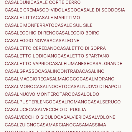
CASALDUNI
CASALE CORTE CERRO
CASALE CREMASCO-VIDOLASCO
CASALE DI SCODOSIA
CASALE LITTA
CASALE MARITTIMO
CASALE MONFERRATO
CASALE SUL SILE
CASALECCHIO DI RENO
CASALEGGIO BOIRO
CASALEGGIO NOVARA
CASALEONE
CASALETTO CEREDANO
CASALETTO DI SOPRA
CASALETTO LODIGIANO
CASALETTO SPARTANO
CASALETTO VAPRIO
CASALFIUMANESE
CASALGRANDE
CASALGRASSO
CASALINCONTRADA
CASALINO
CASALMAGGIORE
CASALMAIOCCO
CASALMORANO
CASALMORO
CASALNOCETO
CASALNUOVO DI NAPOLI
CASALNUOVO MONTEROTARO
CASALOLDO
CASALPUSTERLENGO
CASALROMANO
CASALSERUGO
CASALUCE
CASALVECCHIO DI PUGLIA
CASALVECCHIO SICULO
CASALVIERI
CASALVOLONE
CASALZUIGNO
CASAMARCIANO
CASAMASSIMA