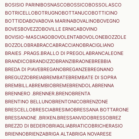
BOSISIO PARINI
BOSNASCO
BOSSICO
BOSSOLASCO
BOTRICELLO
BOTRUGNO
BOTTANUCO
BOTTICINO
BOTTIDDA
BOVA
BOVA MARINA
BOVALINO
BOVEGNO
BOVES
BOVEZZO
BOVILLE ERNICA
BOVINO
BOVISIO-MASCIAGO
BOVOLENTA
BOVOLONE
BOZZOLE
BOZZOLO
BRA
BRACCA
BRACCIANO
BRACIGLIANO
BRAIES .PRAGS.
BRALLO DI PREGOLA
BRANCALEONE
BRANDICO
BRANDIZZO
BRANZI
BRAONE
BREBBIA
BREDA DI PIAVE
BREGANO
BREGANZE
BREGNANO
BREGUZZO
BREIA
BREMBATE
BREMBATE DI SOPRA
BREMBILLA
BREMBIO
BREME
BRENDOLA
BRENNA
BRENNERO .BRENNER.
BRENO
BRENTA
BRENTINO BELLUNO
BRENTONICO
BRENZONE
BRESCELLO
BRESCIA
BRESIMO
BRESSANA BOTTARONE
BRESSANONE .BRIXEN.
BRESSANVIDO
BRESSO
BREZ
BREZZO DI BEDERO
BRIAGLIA
BRIATICO
BRICHERASIO
BRIENNO
BRIENZA
BRIGA ALTA
BRIGA NOVARESE