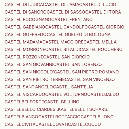
CASTEL DI IUDICA
CASTEL DI LAMA
CASTEL DI LUCIO
CASTEL DI SANGRO
CASTEL DI SASSO
CASTEL DI TORA
CASTEL FOCOGNANO
CASTEL FRENTANO
CASTEL GABBIANO
CASTEL GANDOLFO
CASTEL GIORGIO
CASTEL GOFFREDO
CASTEL GUELFO DI BOLOGNA
CASTEL MADAMA
CASTEL MAGGIORE
CASTEL MELLA
CASTEL MORRONE
CASTEL RITALDI
CASTEL ROCCHERO
CASTEL ROZZONE
CASTEL SAN GIORGIO
CASTEL SAN GIOVANNI
CASTEL SAN LORENZO
CASTEL SAN NICCOLO'
CASTEL SAN PIETRO ROMANO
CASTEL SAN PIETRO TERME
CASTEL SAN VINCENZO
CASTEL SANT'ANGELO
CASTEL SANT'ELIA
CASTEL VISCARDO
CASTEL VOLTURNO
CASTELBALDO
CASTELBELFORTE
CASTELBELLINO
CASTELBELLO CIARDES .KASTELBELL TSCHARS.
CASTELBIANCO
CASTELBOTTACCIO
CASTELBUONO
CASTELCIVITA
CASTELCOVATI
CASTELCUCCO