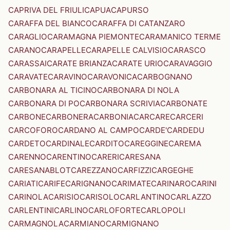
CAPRIVA DEL FRIULI
CAPUA
CAPURSO
CARAFFA DEL BIANCO
CARAFFA DI CATANZARO
CARAGLIO
CARAMAGNA PIEMONTE
CARAMANICO TERME
CARANO
CARAPELLE
CARAPELLE CALVISIO
CARASCO
CARASSAI
CARATE BRIANZA
CARATE URIO
CARAVAGGIO
CARAVATE
CARAVINO
CARAVONICA
CARBOGNANO
CARBONARA AL TICINO
CARBONARA DI NOLA
CARBONARA DI PO
CARBONARA SCRIVIA
CARBONATE
CARBONE
CARBONERA
CARBONIA
CARCARE
CARCERI
CARCOFORO
CARDANO AL CAMPO
CARDE'
CARDEDU
CARDETO
CARDINALE
CARDITO
CAREGGINE
CAREMA
CARENNO
CARENTINO
CARERI
CARESANA
CARESANABLOT
CAREZZANO
CARFIZZI
CARGEGHE
CARIATI
CARIFE
CARIGNANO
CARIMATE
CARINARO
CARINI
CARINOLA
CARISIO
CARISOLO
CARLANTINO
CARLAZZO
CARLENTINI
CARLINO
CARLOFORTE
CARLOPOLI
CARMAGNOLA
CARMIANO
CARMIGNANO