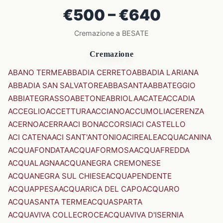
€500 – €640
Cremazione a BESATE
Cremazione
ABANO TERME
ABBADIA CERRETO
ABBADIA LARIANA
ABBADIA SAN SALVATORE
ABBASANTA
ABBATEGGIO
ABBIATEGRASSO
ABETONE
ABRIOLA
ACATE
ACCADIA
ACCEGLIO
ACCETTURA
ACCIANO
ACCUMOLI
ACERENZA
ACERNO
ACERRA
ACI BONACCORSI
ACI CASTELLO
ACI CATENA
ACI SANT'ANTONIO
ACIREALE
ACQUACANINA
ACQUAFONDATA
ACQUAFORMOSA
ACQUAFREDDA
ACQUALAGNA
ACQUANEGRA CREMONESE
ACQUANEGRA SUL CHIESE
ACQUAPENDENTE
ACQUAPPESA
ACQUARICA DEL CAPO
ACQUARO
ACQUASANTA TERME
ACQUASPARTA
ACQUAVIVA COLLECROCE
ACQUAVIVA D'ISERNIA