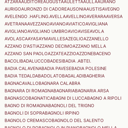
ATZARA
AUDITORE
AUGUSTA
AULETTA
AULLA
AURANO
AURIGO
AURONZO DI CADORE
AUSONIA
AUSTIS
AVEGNO
AVELENGO .HAFLING.
AVELLA
AVELLINO
AVERARA
AVERSA
AVETRANA
AVEZZANO
AVIANO
AVIATICO
AVIGLIANA
AVIGLIANO
AVIGLIANO UMBRO
AVIO
AVISE
AVOLA
AVOLASCA
AYAS
AYMAVILLES
AZEGLIO
AZZANELLO
AZZANO D'ASTI
AZZANO DECIMO
AZZANO MELLA
AZZANO SAN PAOLO
AZZATE
AZZIO
AZZONE
BACENO
BACOLI
BADALUCCO
BADESI
BADIA .ABTEI.
BADIA CALAVENA
BADIA PAVESE
BADIA POLESINE
BADIA TEDALDA
BADOLATO
BAGALADI
BAGHERIA
BAGNACAVALLO
BAGNARA CALABRA
BAGNARA DI ROMAGNA
BAGNARIA
BAGNARIA ARSA
BAGNASCO
BAGNATICA
BAGNI DI LUCCA
BAGNO A RIPOLI
BAGNO DI ROMAGNA
BAGNOLI DEL TRIGNO
BAGNOLI DI SOPRA
BAGNOLI IRPINO
BAGNOLO CREMASCO
BAGNOLO DEL SALENTO
BAGNOLO DI PO
BAGNOLO IN PIANO
BAGNOLO MELLA