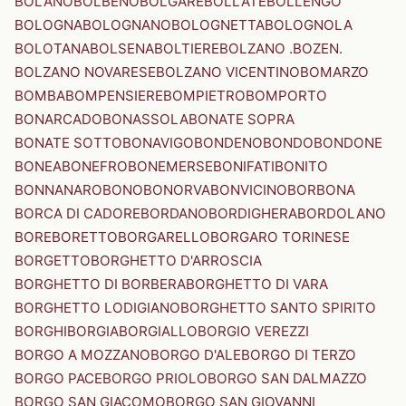
BOLANO
BOLBENO
BOLGARE
BOLLATE
BOLLENGO
BOLOGNA
BOLOGNANO
BOLOGNETTA
BOLOGNOLA
BOLOTANA
BOLSENA
BOLTIERE
BOLZANO .BOZEN.
BOLZANO NOVARESE
BOLZANO VICENTINO
BOMARZO
BOMBA
BOMPENSIERE
BOMPIETRO
BOMPORTO
BONARCADO
BONASSOLA
BONATE SOPRA
BONATE SOTTO
BONAVIGO
BONDENO
BONDO
BONDONE
BONEA
BONEFRO
BONEMERSE
BONIFATI
BONITO
BONNANARO
BONO
BONORVA
BONVICINO
BORBONA
BORCA DI CADORE
BORDANO
BORDIGHERA
BORDOLANO
BORE
BORETTO
BORGARELLO
BORGARO TORINESE
BORGETTO
BORGHETTO D'ARROSCIA
BORGHETTO DI BORBERA
BORGHETTO DI VARA
BORGHETTO LODIGIANO
BORGHETTO SANTO SPIRITO
BORGHI
BORGIA
BORGIALLO
BORGIO VEREZZI
BORGO A MOZZANO
BORGO D'ALE
BORGO DI TERZO
BORGO PACE
BORGO PRIOLO
BORGO SAN DALMAZZO
BORGO SAN GIACOMO
BORGO SAN GIOVANNI