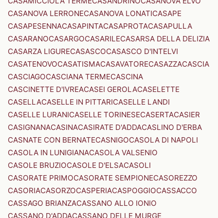
CASAMICCIOLA TERME
CASANDRINO
CASANOVA ELVO
CASANOVA LERRONE
CASANOVA LONATI
CASAPE
CASAPESENNA
CASAPINTA
CASAPROTA
CASAPULLA
CASARANO
CASARGO
CASARILE
CASARSA DELLA DELIZIA
CASARZA LIGURE
CASASCO
CASASCO D'INTELVI
CASATENOVO
CASATISMA
CASAVATORE
CASAZZA
CASCIA
CASCIAGO
CASCIANA TERME
CASCINA
CASCINETTE D'IVREA
CASEI GEROLA
CASELETTE
CASELLA
CASELLE IN PITTARI
CASELLE LANDI
CASELLE LURANI
CASELLE TORINESE
CASERTA
CASIER
CASIGNANA
CASINA
CASIRATE D'ADDA
CASLINO D'ERBA
CASNATE CON BERNATE
CASNIGO
CASOLA DI NAPOLI
CASOLA IN LUNIGIANA
CASOLA VALSENIO
CASOLE BRUZIO
CASOLE D'ELSA
CASOLI
CASORATE PRIMO
CASORATE SEMPIONE
CASOREZZO
CASORIA
CASORZO
CASPERIA
CASPOGGIO
CASSACCO
CASSAGO BRIANZA
CASSANO ALLO IONIO
CASSANO D'ADDA
CASSANO DELLE MURGE