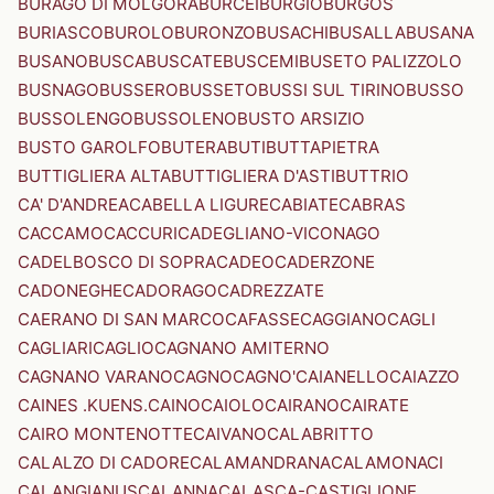
BURAGO DI MOLGORA
BURCEI
BURGIO
BURGOS
BURIASCO
BUROLO
BURONZO
BUSACHI
BUSALLA
BUSANA
BUSANO
BUSCA
BUSCATE
BUSCEMI
BUSETO PALIZZOLO
BUSNAGO
BUSSERO
BUSSETO
BUSSI SUL TIRINO
BUSSO
BUSSOLENGO
BUSSOLENO
BUSTO ARSIZIO
BUSTO GAROLFO
BUTERA
BUTI
BUTTAPIETRA
BUTTIGLIERA ALTA
BUTTIGLIERA D'ASTI
BUTTRIO
CA' D'ANDREA
CABELLA LIGURE
CABIATE
CABRAS
CACCAMO
CACCURI
CADEGLIANO-VICONAGO
CADELBOSCO DI SOPRA
CADEO
CADERZONE
CADONEGHE
CADORAGO
CADREZZATE
CAERANO DI SAN MARCO
CAFASSE
CAGGIANO
CAGLI
CAGLIARI
CAGLIO
CAGNANO AMITERNO
CAGNANO VARANO
CAGNO
CAGNO'
CAIANELLO
CAIAZZO
CAINES .KUENS.
CAINO
CAIOLO
CAIRANO
CAIRATE
CAIRO MONTENOTTE
CAIVANO
CALABRITTO
CALALZO DI CADORE
CALAMANDRANA
CALAMONACI
CALANGIANUS
CALANNA
CALASCA-CASTIGLIONE