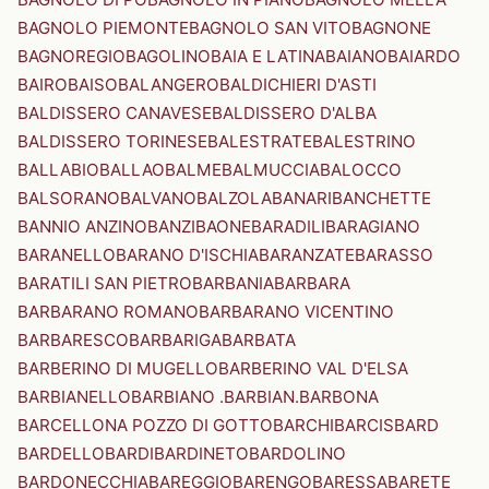
BAGNOLO PIEMONTE
BAGNOLO SAN VITO
BAGNONE
BAGNOREGIO
BAGOLINO
BAIA E LATINA
BAIANO
BAIARDO
BAIRO
BAISO
BALANGERO
BALDICHIERI D'ASTI
BALDISSERO CANAVESE
BALDISSERO D'ALBA
BALDISSERO TORINESE
BALESTRATE
BALESTRINO
BALLABIO
BALLAO
BALME
BALMUCCIA
BALOCCO
BALSORANO
BALVANO
BALZOLA
BANARI
BANCHETTE
BANNIO ANZINO
BANZI
BAONE
BARADILI
BARAGIANO
BARANELLO
BARANO D'ISCHIA
BARANZATE
BARASSO
BARATILI SAN PIETRO
BARBANIA
BARBARA
BARBARANO ROMANO
BARBARANO VICENTINO
BARBARESCO
BARBARIGA
BARBATA
BARBERINO DI MUGELLO
BARBERINO VAL D'ELSA
BARBIANELLO
BARBIANO .BARBIAN.
BARBONA
BARCELLONA POZZO DI GOTTO
BARCHI
BARCIS
BARD
BARDELLO
BARDI
BARDINETO
BARDOLINO
BARDONECCHIA
BAREGGIO
BARENGO
BARESSA
BARETE