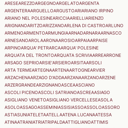
ARESE
AREZZO
ARGEGNO
ARGELATO
ARGENTA
ARGENTERA
ARGUELLO
ARGUSTO
ARI
ARIANO IRPINO
ARIANO NEL POLESINE
ARICCIA
ARIELLI
ARIENZO
ARIGNANO
ARITZO
ARIZZANO
ARLENA DI CASTRO
ARLUNO
ARMENO
ARMENTO
ARMUNGIA
ARNAD
ARNARA
ARNASCO
ARNESANO
AROLA
ARONA
AROSIO
ARPAIA
ARPAISE
ARPINO
ARQUA' PETRARCA
ARQUA' POLESINE
ARQUATA DEL TRONTO
ARQUATA SCRIVIA
ARRE
ARRONE
ARSAGO SEPRIO
ARSIE'
ARSIERO
ARSITA
ARSOLI
ARTA TERME
ARTEGNA
ARTENA
ARTOGNE
ARVIER
ARZACHENA
ARZAGO D'ADDA
ARZANA
ARZANO
ARZENE
ARZERGRANDE
ARZIGNANO
ASCEA
ASCIANO
ASCOLI PICENO
ASCOLI SATRIANO
ASCREA
ASIAGO
ASIGLIANO VENETO
ASIGLIANO VERCELLESE
ASOLA
ASOLO
ASSAGO
ASSEMINI
ASSISI
ASSO
ASSOLO
ASSORO
ASTI
ASUNI
ATELETA
ATELLA
ATENA LUCANA
ATESSA
ATINA
ATRANI
ATRI
ATRIPALDA
ATTIGLIANO
ATTIMIS