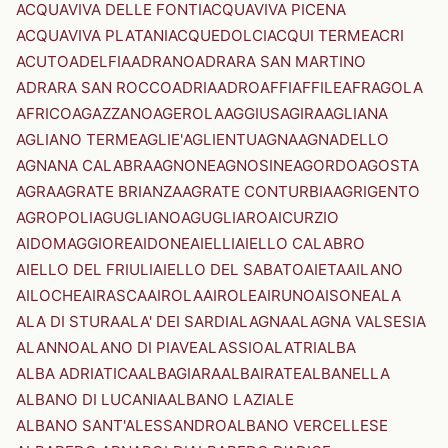
ACQUAVIVA DELLE FONTI
ACQUAVIVA PICENA
ACQUAVIVA PLATANI
ACQUEDOLCI
ACQUI TERME
ACRI
ACUTO
ADELFIA
ADRANO
ADRARA SAN MARTINO
ADRARA SAN ROCCO
ADRIA
ADRO
AFFI
AFFILE
AFRAGOLA
AFRICO
AGAZZANO
AGEROLA
AGGIUS
AGIRA
AGLIANA
AGLIANO TERME
AGLIE'
AGLIENTU
AGNA
AGNADELLO
AGNANA CALABRA
AGNONE
AGNOSINE
AGORDO
AGOSTA
AGRA
AGRATE BRIANZA
AGRATE CONTURBIA
AGRIGENTO
AGROPOLI
AGUGLIANO
AGUGLIARO
AICURZIO
AIDOMAGGIORE
AIDONE
AIELLI
AIELLO CALABRO
AIELLO DEL FRIULI
AIELLO DEL SABATO
AIETA
AILANO
AILOCHE
AIRASCA
AIROLA
AIROLE
AIRUNO
AISONE
ALA
ALA DI STURA
ALA' DEI SARDI
ALAGNA
ALAGNA VALSESIA
ALANNO
ALANO DI PIAVE
ALASSIO
ALATRI
ALBA
ALBA ADRIATICA
ALBAGIARA
ALBAIRATE
ALBANELLA
ALBANO DI LUCANIA
ALBANO LAZIALE
ALBANO SANT'ALESSANDRO
ALBANO VERCELLESE