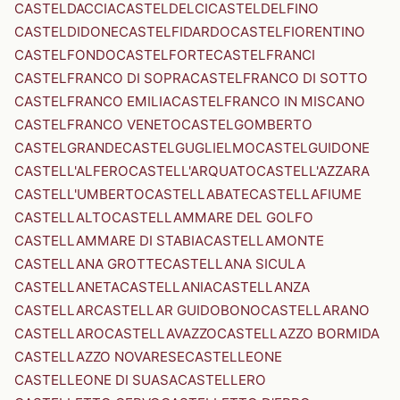
CASTELDACCIA
CASTELDELCI
CASTELDELFINO
CASTELDIDONE
CASTELFIDARDO
CASTELFIORENTINO
CASTELFONDO
CASTELFORTE
CASTELFRANCI
CASTELFRANCO DI SOPRA
CASTELFRANCO DI SOTTO
CASTELFRANCO EMILIA
CASTELFRANCO IN MISCANO
CASTELFRANCO VENETO
CASTELGOMBERTO
CASTELGRANDE
CASTELGUGLIELMO
CASTELGUIDONE
CASTELL'ALFERO
CASTELL'ARQUATO
CASTELL'AZZARA
CASTELL'UMBERTO
CASTELLABATE
CASTELLAFIUME
CASTELLALTO
CASTELLAMMARE DEL GOLFO
CASTELLAMMARE DI STABIA
CASTELLAMONTE
CASTELLANA GROTTE
CASTELLANA SICULA
CASTELLANETA
CASTELLANIA
CASTELLANZA
CASTELLAR
CASTELLAR GUIDOBONO
CASTELLARANO
CASTELLARO
CASTELLAVAZZO
CASTELLAZZO BORMIDA
CASTELLAZZO NOVARESE
CASTELLEONE
CASTELLEONE DI SUASA
CASTELLERO