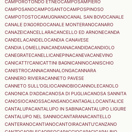
CAMPOROTONDO ETNEO
CAMPOSAMPIERO
CAMPOSANO
CAMPOSANTO
CAMPOSPINOSO
CAMPOTOSTO
CAMUGNANO
CANAL SAN BOVO
CANALE
CANALE D'AGORDO
CANALE MONTERANO
CANARO
CANAZEI
CANCELLARA
CANCELLO ED ARNONE
CANDA
CANDELA
CANDELO
CANDIA CANAVESE
CANDIA LOMELLINA
CANDIANA
CANDIDA
CANDIOLO
CANEGRATE
CANELLI
CANEPINA
CANEVA
CANEVINO
CANICATTI'
CANICATTINI BAGNI
CANINO
CANISCHIO
CANISTRO
CANNA
CANNALONGA
CANNARA
CANNERO RIVIERA
CANNETO PAVESE
CANNETO SULL'OGLIO
CANNOBIO
CANNOLE
CANOLO
CANONICA D'ADDA
CANOSA DI PUGLIA
CANOSA SANNITA
CANOSIO
CANOSSA
CANSANO
CANTAGALLO
CANTALICE
CANTALUPA
CANTALUPO IN SABINA
CANTALUPO LIGURE
CANTALUPO NEL SANNIO
CANTARANA
CANTELLO
CANTERANO
CANTIANO
CANTOIRA
CANTU'
CANZANO
CANZO
CAORLE
CAORSO
CAPACCIO
CAPACI
CAPALBIO