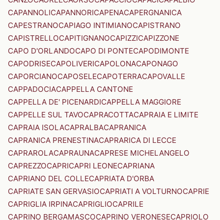
CAPANNOLI
CAPANNORI
CAPENA
CAPERGNANICA
CAPESTRANO
CAPIAGO INTIMIANO
CAPISTRANO
CAPISTRELLO
CAPITIGNANO
CAPIZZI
CAPIZZONE
CAPO D'ORLANDO
CAPO DI PONTE
CAPODIMONTE
CAPODRISE
CAPOLIVERI
CAPOLONA
CAPONAGO
CAPORCIANO
CAPOSELE
CAPOTERRA
CAPOVALLE
CAPPADOCIA
CAPPELLA CANTONE
CAPPELLA DE' PICENARDI
CAPPELLA MAGGIORE
CAPPELLE SUL TAVO
CAPRACOTTA
CAPRAIA E LIMITE
CAPRAIA ISOLA
CAPRALBA
CAPRANICA
CAPRANICA PRENESTINA
CAPRARICA DI LECCE
CAPRAROLA
CAPRAUNA
CAPRESE MICHELANGELO
CAPREZZO
CAPRI
CAPRI LEONE
CAPRIANA
CAPRIANO DEL COLLE
CAPRIATA D'ORBA
CAPRIATE SAN GERVASIO
CAPRIATI A VOLTURNO
CAPRIE
CAPRIGLIA IRPINA
CAPRIGLIO
CAPRILE
CAPRINO BERGAMASCO
CAPRINO VERONESE
CAPRIOLO