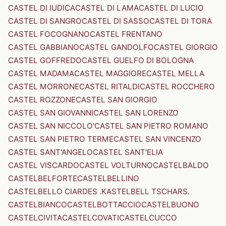
CASTEL DI IUDICA
CASTEL DI LAMA
CASTEL DI LUCIO
CASTEL DI SANGRO
CASTEL DI SASSO
CASTEL DI TORA
CASTEL FOCOGNANO
CASTEL FRENTANO
CASTEL GABBIANO
CASTEL GANDOLFO
CASTEL GIORGIO
CASTEL GOFFREDO
CASTEL GUELFO DI BOLOGNA
CASTEL MADAMA
CASTEL MAGGIORE
CASTEL MELLA
CASTEL MORRONE
CASTEL RITALDI
CASTEL ROCCHERO
CASTEL ROZZONE
CASTEL SAN GIORGIO
CASTEL SAN GIOVANNI
CASTEL SAN LORENZO
CASTEL SAN NICCOLO'
CASTEL SAN PIETRO ROMANO
CASTEL SAN PIETRO TERME
CASTEL SAN VINCENZO
CASTEL SANT'ANGELO
CASTEL SANT'ELIA
CASTEL VISCARDO
CASTEL VOLTURNO
CASTELBALDO
CASTELBELFORTE
CASTELBELLINO
CASTELBELLO CIARDES .KASTELBELL TSCHARS.
CASTELBIANCO
CASTELBOTTACCIO
CASTELBUONO
CASTELCIVITA
CASTELCOVATI
CASTELCUCCO