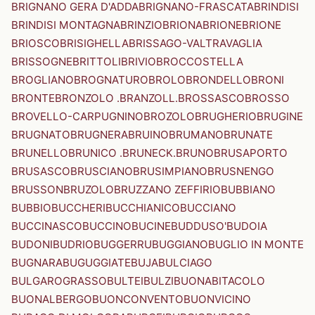
BRIGNANO GERA D'ADDA
BRIGNANO-FRASCATA
BRINDISI
BRINDISI MONTAGNA
BRINZIO
BRIONA
BRIONE
BRIONE
BRIOSCO
BRISIGHELLA
BRISSAGO-VALTRAVAGLIA
BRISSOGNE
BRITTOLI
BRIVIO
BROCCOSTELLA
BROGLIANO
BROGNATURO
BROLO
BRONDELLO
BRONI
BRONTE
BRONZOLO .BRANZOLL.
BROSSASCO
BROSSO
BROVELLO-CARPUGNINO
BROZOLO
BRUGHERIO
BRUGINE
BRUGNATO
BRUGNERA
BRUINO
BRUMANO
BRUNATE
BRUNELLO
BRUNICO .BRUNECK.
BRUNO
BRUSAPORTO
BRUSASCO
BRUSCIANO
BRUSIMPIANO
BRUSNENGO
BRUSSON
BRUZOLO
BRUZZANO ZEFFIRIO
BUBBIANO
BUBBIO
BUCCHERI
BUCCHIANICO
BUCCIANO
BUCCINASCO
BUCCINO
BUCINE
BUDDUSO'
BUDOIA
BUDONI
BUDRIO
BUGGERRU
BUGGIANO
BUGLIO IN MONTE
BUGNARA
BUGUGGIATE
BUJA
BULCIAGO
BULGAROGRASSO
BULTEI
BULZI
BUONABITACOLO
BUONALBERGO
BUONCONVENTO
BUONVICINO