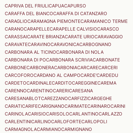
CAPRIVA DEL FRIULI
CAPUA
CAPURSO
CARAFFA DEL BIANCO
CARAFFA DI CATANZARO
CARAGLIO
CARAMAGNA PIEMONTE
CARAMANICO TERME
CARANO
CARAPELLE
CARAPELLE CALVISIO
CARASCO
CARASSAI
CARATE BRIANZA
CARATE URIO
CARAVAGGIO
CARAVATE
CARAVINO
CARAVONICA
CARBOGNANO
CARBONARA AL TICINO
CARBONARA DI NOLA
CARBONARA DI PO
CARBONARA SCRIVIA
CARBONATE
CARBONE
CARBONERA
CARBONIA
CARCARE
CARCERI
CARCOFORO
CARDANO AL CAMPO
CARDE'
CARDEDU
CARDETO
CARDINALE
CARDITO
CAREGGINE
CAREMA
CARENNO
CARENTINO
CARERI
CARESANA
CARESANABLOT
CAREZZANO
CARFIZZI
CARGEGHE
CARIATI
CARIFE
CARIGNANO
CARIMATE
CARINARO
CARINI
CARINOLA
CARISIO
CARISOLO
CARLANTINO
CARLAZZO
CARLENTINI
CARLINO
CARLOFORTE
CARLOPOLI
CARMAGNOLA
CARMIANO
CARMIGNANO