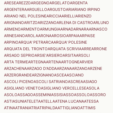
ARESE
AREZZO
ARGEGNO
ARGELATO
ARGENTA
ARGENTERA
ARGUELLO
ARGUSTO
ARI
ARIANO IRPINO
ARIANO NEL POLESINE
ARICCIA
ARIELLI
ARIENZO
ARIGNANO
ARITZO
ARIZZANO
ARLENA DI CASTRO
ARLUNO
ARMENO
ARMENTO
ARMUNGIA
ARNAD
ARNARA
ARNASCO
ARNESANO
AROLA
ARONA
AROSIO
ARPAIA
ARPAISE
ARPINO
ARQUA' PETRARCA
ARQUA' POLESINE
ARQUATA DEL TRONTO
ARQUATA SCRIVIA
ARRE
ARRONE
ARSAGO SEPRIO
ARSIE'
ARSIERO
ARSITA
ARSOLI
ARTA TERME
ARTEGNA
ARTENA
ARTOGNE
ARVIER
ARZACHENA
ARZAGO D'ADDA
ARZANA
ARZANO
ARZENE
ARZERGRANDE
ARZIGNANO
ASCEA
ASCIANO
ASCOLI PICENO
ASCOLI SATRIANO
ASCREA
ASIAGO
ASIGLIANO VENETO
ASIGLIANO VERCELLESE
ASOLA
ASOLO
ASSAGO
ASSEMINI
ASSISI
ASSO
ASSOLO
ASSORO
ASTI
ASUNI
ATELETA
ATELLA
ATENA LUCANA
ATESSA
ATINA
ATRANI
ATRI
ATRIPALDA
ATTIGLIANO
ATTIMIS