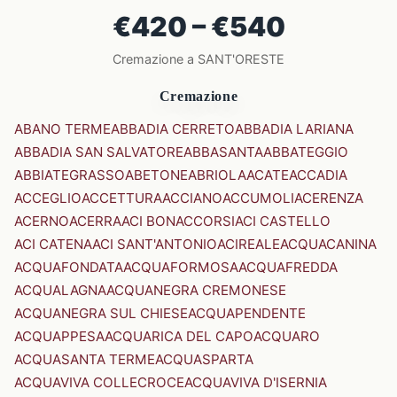
€420 – €540
Cremazione a SANT'ORESTE
Cremazione
ABANO TERME
ABBADIA CERRETO
ABBADIA LARIANA
ABBADIA SAN SALVATORE
ABBASANTA
ABBATEGGIO
ABBIATEGRASSO
ABETONE
ABRIOLA
ACATE
ACCADIA
ACCEGLIO
ACCETTURA
ACCIANO
ACCUMOLI
ACERENZA
ACERNO
ACERRA
ACI BONACCORSI
ACI CASTELLO
ACI CATENA
ACI SANT'ANTONIO
ACIREALE
ACQUACANINA
ACQUAFONDATA
ACQUAFORMOSA
ACQUAFREDDA
ACQUALAGNA
ACQUANEGRA CREMONESE
ACQUANEGRA SUL CHIESE
ACQUAPENDENTE
ACQUAPPESA
ACQUARICA DEL CAPO
ACQUARO
ACQUASANTA TERME
ACQUASPARTA
ACQUAVIVA COLLECROCE
ACQUAVIVA D'ISERNIA