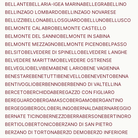
BELLANTE
BELLARIA-IGEA MARINA
BELLEGRA
BELLINO
BELLINZAGO LOMBARDO
BELLINZAGO NOVARESE
BELLIZZI
BELLONA
BELLOSGUARDO
BELLUNO
BELLUSCO
BELMONTE CALABRO
BELMONTE CASTELLO
BELMONTE DEL SANNIO
BELMONTE IN SABINA
BELMONTE MEZZAGNO
BELMONTE PICENO
BELPASSO
BELSITO
BELVEDERE DI SPINELLO
BELVEDERE LANGHE
BELVEDERE MARITTIMO
BELVEDERE OSTRENSE
BELVEGLIO
BELVI
BEMA
BENE LARIO
BENE VAGIENNA
BENESTARE
BENETUTTI
BENEVELLO
BENEVENTO
BENNA
BENTIVOGLIO
BERBENNO
BERBENNO DI VALTELLINA
BERCETO
BERCHIDDA
BEREGAZZO CON FIGLIARO
BEREGUARDO
BERGAMASCO
BERGAMO
BERGANTINO
BERGEGGI
BERGOLO
BERLINGO
BERNALDA
BERNAREGGIO
BERNATE TICINO
BERNEZZO
BERRA
BERSONE
BERTINORO
BERTIOLO
BERTONICO
BERZANO DI SAN PIETRO
BERZANO DI TORTONA
BERZO DEMO
BERZO INFERIORE