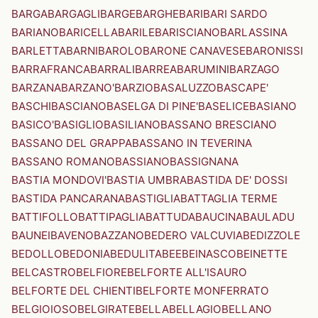
BARGA
BARGAGLI
BARGE
BARGHE
BARI
BARI SARDO
BARIANO
BARICELLA
BARILE
BARISCIANO
BARLASSINA
BARLETTA
BARNI
BAROLO
BARONE CANAVESE
BARONISSI
BARRAFRANCA
BARRALI
BARREA
BARUMINI
BARZAGO
BARZANA
BARZANO'
BARZIO
BASALUZZO
BASCAPE'
BASCHI
BASCIANO
BASELGA DI PINE'
BASELICE
BASIANO
BASICO'
BASIGLIO
BASILIANO
BASSANO BRESCIANO
BASSANO DEL GRAPPA
BASSANO IN TEVERINA
BASSANO ROMANO
BASSIANO
BASSIGNANA
BASTIA MONDOVI'
BASTIA UMBRA
BASTIDA DE' DOSSI
BASTIDA PANCARANA
BASTIGLIA
BATTAGLIA TERME
BATTIFOLLO
BATTIPAGLIA
BATTUDA
BAUCINA
BAULADU
BAUNEI
BAVENO
BAZZANO
BEDERO VALCUVIA
BEDIZZOLE
BEDOLLO
BEDONIA
BEDULITA
BEE
BEINASCO
BEINETTE
BELCASTRO
BELFIORE
BELFORTE ALL'ISAURO
BELFORTE DEL CHIENTI
BELFORTE MONFERRATO
BELGIOIOSO
BELGIRATE
BELLA
BELLAGIO
BELLANO