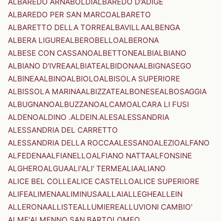
ALBAREDO ARNABOLDI
ALBAREDO D'ADIGE
ALBAREDO PER SAN MARCO
ALBARETO
ALBARETTO DELLA TORRE
ALBAVILLA
ALBENGA
ALBERA LIGURE
ALBEROBELLO
ALBERONA
ALBESE CON CASSANO
ALBETTONE
ALBI
ALBIANO
ALBIANO D'IVREA
ALBIATE
ALBIDONA
ALBIGNASEGO
ALBINEA
ALBINO
ALBIOLO
ALBISOLA SUPERIORE
ALBISSOLA MARINA
ALBIZZATE
ALBONESE
ALBOSAGGIA
ALBUGNANO
ALBUZZANO
ALCAMO
ALCARA LI FUSI
ALDENO
ALDINO .ALDEIN.
ALES
ALESSANDRIA
ALESSANDRIA DEL CARRETTO
ALESSANDRIA DELLA ROCCA
ALESSANO
ALEZIO
ALFANO
ALFEDENA
ALFIANELLO
ALFIANO NATTA
ALFONSINE
ALGHERO
ALGUA
ALI'
ALI' TERME
ALIA
ALIANO
ALICE BEL COLLE
ALICE CASTELLO
ALICE SUPERIORE
ALIFE
ALIMENA
ALIMINUSA
ALLAI
ALLEGHE
ALLEIN
ALLERONA
ALLISTE
ALLUMIERE
ALLUVIONI CAMBIO'
ALME'
ALMENNO SAN BARTOLOMEO