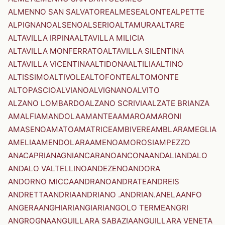
ALMENNO SAN SALVATORE
ALMESE
ALONTE
ALPETTE
ALPIGNANO
ALSENO
ALSERIO
ALTAMURA
ALTARE
ALTAVILLA IRPINA
ALTAVILLA MILICIA
ALTAVILLA MONFERRATO
ALTAVILLA SILENTINA
ALTAVILLA VICENTINA
ALTIDONA
ALTILIA
ALTINO
ALTISSIMO
ALTIVOLE
ALTOFONTE
ALTOMONTE
ALTOPASCIO
ALVIANO
ALVIGNANO
ALVITO
ALZANO LOMBARDO
ALZANO SCRIVIA
ALZATE BRIANZA
AMALFI
AMANDOLA
AMANTEA
AMARO
AMARONI
AMASENO
AMATO
AMATRICE
AMBIVERE
AMBLAR
AMEGLIA
AMELIA
AMENDOLARA
AMENO
AMOROSI
AMPEZZO
ANACAPRI
ANAGNI
ANCARANO
ANCONA
ANDALI
ANDALO
ANDALO VALTELLINO
ANDEZENO
ANDORA
ANDORNO MICCA
ANDRANO
ANDRATE
ANDREIS
ANDRETTA
ANDRIA
ANDRIANO .ANDRIAN.
ANELA
ANFO
ANGERA
ANGHIARI
ANGIARI
ANGOLO TERME
ANGRI
ANGROGNA
ANGUILLARA SABAZIA
ANGUILLARA VENETA