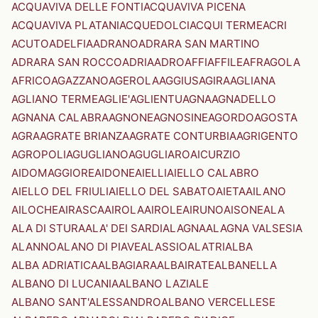
ACQUAVIVA DELLE FONTI
ACQUAVIVA PICENA
ACQUAVIVA PLATANI
ACQUEDOLCI
ACQUI TERME
ACRI
ACUTO
ADELFIA
ADRANO
ADRARA SAN MARTINO
ADRARA SAN ROCCO
ADRIA
ADRO
AFFI
AFFILE
AFRAGOLA
AFRICO
AGAZZANO
AGEROLA
AGGIUS
AGIRA
AGLIANA
AGLIANO TERME
AGLIE'
AGLIENTU
AGNA
AGNADELLO
AGNANA CALABRA
AGNONE
AGNOSINE
AGORDO
AGOSTA
AGRA
AGRATE BRIANZA
AGRATE CONTURBIA
AGRIGENTO
AGROPOLI
AGUGLIANO
AGUGLIARO
AICURZIO
AIDOMAGGIORE
AIDONE
AIELLI
AIELLO CALABRO
AIELLO DEL FRIULI
AIELLO DEL SABATO
AIETA
AILANO
AILOCHE
AIRASCA
AIROLA
AIROLE
AIRUNO
AISONE
ALA
ALA DI STURA
ALA' DEI SARDI
ALAGNA
ALAGNA VALSESIA
ALANNO
ALANO DI PIAVE
ALASSIO
ALATRI
ALBA
ALBA ADRIATICA
ALBAGIARA
ALBAIRATE
ALBANELLA
ALBANO DI LUCANIA
ALBANO LAZIALE
ALBANO SANT'ALESSANDRO
ALBANO VERCELLESE