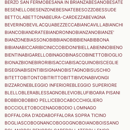
BERZO SAN FERMO
BESANA IN BRIANZA
BESANO
BESATE
BESENELLO
BESENZONE
BESNATE
BESOZZO
BESSUDE
BETTOLA
BETTONA
BEURA-CARDEZZA
BEVAGNA
BEVERINO
BEVILACQUA
BEZZECCA
BIANCAVILLA
BIANCHI
BIANCO
BIANDRATE
BIANDRONNO
BIANZANO
BIANZE'
BIANZONE
BIASSONO
BIBBIANO
BIBBIENA
BIBBONA
BIBIANA
BICCARI
BICINICCO
BIDONI'
BIELLA
BIENNO
BIENO
BIENTINA
BIGARELLO
BINAGO
BINASCO
BINETTO
BIOGLIO
BIONAZ
BIONE
BIRORI
BISACCIA
BISACQUINO
BISCEGLIE
BISEGNA
BISENTI
BISIGNANO
BISTAGNO
BISUSCHIO
BITETTO
BITONTO
BITRITTO
BITTI
BIVONA
BIVONGI
BIZZARONE
BLEGGIO INFERIORE
BLEGGIO SUPERIORE
BLELLO
BLERA
BLESSAGNO
BLEVIO
BLUFI
BOARA PISANI
BOBBIO
BOBBIO PELLICE
BOCA
BOCCHIGLIERO
BOCCIOLETO
BOCENAGO
BODIO LOMNAGO
BOFFALORA D'ADDA
BOFFALORA SOPRA TICINO
BOGLIASCO
BOGNANCO
BOGOGNO
BOIANO
BOISSANO