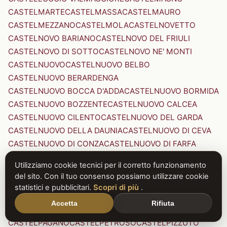
CASTELMARTE
CASTELMASSA
CASTELMAURO
CASTELMEZZANO
CASTELMOLA
CASTELNOVETTO
CASTELNOVO BARIANO
CASTELNOVO DEL FRIULI
CASTELNOVO DI SOTTO
CASTELNOVO NE' MONTI
CASTELNUOVO
CASTELNUOVO BELBO
CASTELNUOVO BERARDENGA
CASTELNUOVO BOCCA D'ADDA
CASTELNUOVO BORMIDA
CASTELNUOVO BOZZENTE
CASTELNUOVO CALCEA
CASTELNUOVO CILENTO
CASTELNUOVO DEL GARDA
CASTELNUOVO DELLA DAUNIA
CASTELNUOVO DI CEVA
CASTELNUOVO DI CONZA
CASTELNUOVO DI FARFA
CASTELNUOVO DI GARFAGNANA
Utilizziamo cookie tecnici per il corretto funzionamento
CASTELNUOVO DI PORTO
CASTELNUOVO DON BOSCO
del sito. Con il tuo consenso possiamo utilizzare cookie
CASTELNUOVO MAGRA
CASTELNUOVO NIGRA
statistici e pubblicitari.
Scopri di più
.
CASTELNUOVO PARANO
CASTELNUOVO RANGONE
Accetta
Rifiuta
CASTELNUOVO SCRIVIA
CASTELNUOVO VAL DI CECINA
CASTELPAGANO
CASTELPETROSO
CASTELPIZZUTO