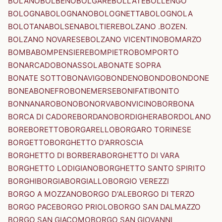
BOLANO
BOLBENO
BOLGARE
BOLLATE
BOLLENGO
BOLOGNA
BOLOGNANO
BOLOGNETTA
BOLOGNOLA
BOLOTANA
BOLSENA
BOLTIERE
BOLZANO .BOZEN.
BOLZANO NOVARESE
BOLZANO VICENTINO
BOMARZO
BOMBA
BOMPENSIERE
BOMPIETRO
BOMPORTO
BONARCADO
BONASSOLA
BONATE SOPRA
BONATE SOTTO
BONAVIGO
BONDENO
BONDO
BONDONE
BONEA
BONEFRO
BONEMERSE
BONIFATI
BONITO
BONNANARO
BONO
BONORVA
BONVICINO
BORBONA
BORCA DI CADORE
BORDANO
BORDIGHERA
BORDOLANO
BORE
BORETTO
BORGARELLO
BORGARO TORINESE
BORGETTO
BORGHETTO D'ARROSCIA
BORGHETTO DI BORBERA
BORGHETTO DI VARA
BORGHETTO LODIGIANO
BORGHETTO SANTO SPIRITO
BORGHI
BORGIA
BORGIALLO
BORGIO VEREZZI
BORGO A MOZZANO
BORGO D'ALE
BORGO DI TERZO
BORGO PACE
BORGO PRIOLO
BORGO SAN DALMAZZO
BORGO SAN GIACOMO
BORGO SAN GIOVANNI