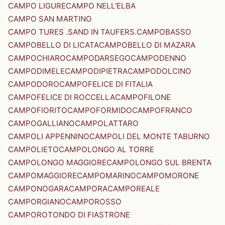
CAMPO LIGURE
CAMPO NELL'ELBA
CAMPO SAN MARTINO
CAMPO TURES .SAND IN TAUFERS.
CAMPOBASSO
CAMPOBELLO DI LICATA
CAMPOBELLO DI MAZARA
CAMPOCHIARO
CAMPODARSEGO
CAMPODENNO
CAMPODIMELE
CAMPODIPIETRA
CAMPODOLCINO
CAMPODORO
CAMPOFELICE DI FITALIA
CAMPOFELICE DI ROCCELLA
CAMPOFILONE
CAMPOFIORITO
CAMPOFORMIDO
CAMPOFRANCO
CAMPOGALLIANO
CAMPOLATTARO
CAMPOLI APPENNINO
CAMPOLI DEL MONTE TABURNO
CAMPOLIETO
CAMPOLONGO AL TORRE
CAMPOLONGO MAGGIORE
CAMPOLONGO SUL BRENTA
CAMPOMAGGIORE
CAMPOMARINO
CAMPOMORONE
CAMPONOGARA
CAMPORA
CAMPOREALE
CAMPORGIANO
CAMPOROSSO
CAMPOROTONDO DI FIASTRONE