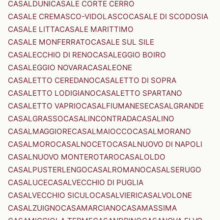
CASALDUNI
CASALE CORTE CERRO
CASALE CREMASCO-VIDOLASCO
CASALE DI SCODOSIA
CASALE LITTA
CASALE MARITTIMO
CASALE MONFERRATO
CASALE SUL SILE
CASALECCHIO DI RENO
CASALEGGIO BOIRO
CASALEGGIO NOVARA
CASALEONE
CASALETTO CEREDANO
CASALETTO DI SOPRA
CASALETTO LODIGIANO
CASALETTO SPARTANO
CASALETTO VAPRIO
CASALFIUMANESE
CASALGRANDE
CASALGRASSO
CASALINCONTRADA
CASALINO
CASALMAGGIORE
CASALMAIOCCO
CASALMORANO
CASALMORO
CASALNOCETO
CASALNUOVO DI NAPOLI
CASALNUOVO MONTEROTARO
CASALOLDO
CASALPUSTERLENGO
CASALROMANO
CASALSERUGO
CASALUCE
CASALVECCHIO DI PUGLIA
CASALVECCHIO SICULO
CASALVIERI
CASALVOLONE
CASALZUIGNO
CASAMARCIANO
CASAMASSIMA