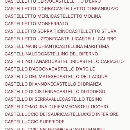
CASTELLETTO CERVO
CASTELLETTO D'ERRO
CASTELLETTO D'ORBA
CASTELLETTO DI BRANDUZZO
CASTELLETTO MERLI
CASTELLETTO MOLINA
CASTELLETTO MONFERRATO
CASTELLETTO SOPRA TICINO
CASTELLETTO STURA
CASTELLETTO UZZONE
CASTELLI
CASTELLI CALEPIO
CASTELLINA IN CHIANTI
CASTELLINA MARITTIMA
CASTELLINALDO
CASTELLINO DEL BIFERNO
CASTELLINO TANARO
CASTELLIRI
CASTELLO CABIAGLIO
CASTELLO D'AGOGNA
CASTELLO D'ARGILE
CASTELLO DEL MATESE
CASTELLO DELL'ACQUA
CASTELLO DI ANNONE
CASTELLO DI BRIANZA
CASTELLO DI CISTERNA
CASTELLO DI GODEGO
CASTELLO DI SERRAVALLE
CASTELLO TESINO
CASTELLO-MOLINA DI FIEMME
CASTELLUCCHIO
CASTELLUCCIO DEI SAURI
CASTELLUCCIO INFERIORE
CASTELLUCCIO SUPERIORE
CASTELLUCCIO VALMAGGIORE
CASTELMAGNO