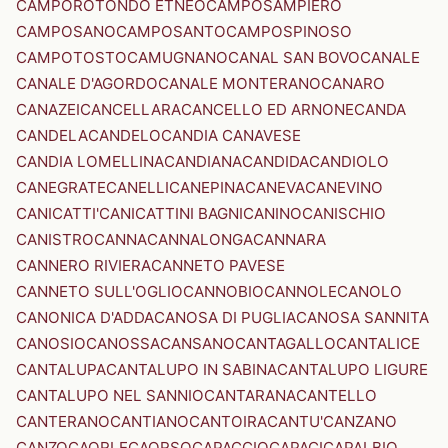
CAMPOROTONDO ETNEO
CAMPOSAMPIERO
CAMPOSANO
CAMPOSANTO
CAMPOSPINOSO
CAMPOTOSTO
CAMUGNANO
CANAL SAN BOVO
CANALE
CANALE D'AGORDO
CANALE MONTERANO
CANARO
CANAZEI
CANCELLARA
CANCELLO ED ARNONE
CANDA
CANDELA
CANDELO
CANDIA CANAVESE
CANDIA LOMELLINA
CANDIANA
CANDIDA
CANDIOLO
CANEGRATE
CANELLI
CANEPINA
CANEVA
CANEVINO
CANICATTI'
CANICATTINI BAGNI
CANINO
CANISCHIO
CANISTRO
CANNA
CANNALONGA
CANNARA
CANNERO RIVIERA
CANNETO PAVESE
CANNETO SULL'OGLIO
CANNOBIO
CANNOLE
CANOLO
CANONICA D'ADDA
CANOSA DI PUGLIA
CANOSA SANNITA
CANOSIO
CANOSSA
CANSANO
CANTAGALLO
CANTALICE
CANTALUPA
CANTALUPO IN SABINA
CANTALUPO LIGURE
CANTALUPO NEL SANNIO
CANTARANA
CANTELLO
CANTERANO
CANTIANO
CANTOIRA
CANTU'
CANZANO
CANZO
CAORLE
CAORSO
CAPACCIO
CAPACI
CAPALBIO