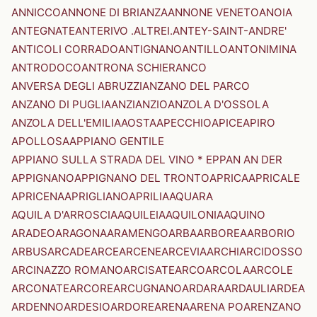
ANNICCO
ANNONE DI BRIANZA
ANNONE VENETO
ANOIA
ANTEGNATE
ANTERIVO .ALTREI.
ANTEY-SAINT-ANDRE'
ANTICOLI CORRADO
ANTIGNANO
ANTILLO
ANTONIMINA
ANTRODOCO
ANTRONA SCHIERANCO
ANVERSA DEGLI ABRUZZI
ANZANO DEL PARCO
ANZANO DI PUGLIA
ANZI
ANZIO
ANZOLA D'OSSOLA
ANZOLA DELL'EMILIA
AOSTA
APECCHIO
APICE
APIRO
APOLLOSA
APPIANO GENTILE
APPIANO SULLA STRADA DEL VINO * EPPAN AN DER
APPIGNANO
APPIGNANO DEL TRONTO
APRICA
APRICALE
APRICENA
APRIGLIANO
APRILIA
AQUARA
AQUILA D'ARROSCIA
AQUILEIA
AQUILONIA
AQUINO
ARADEO
ARAGONA
ARAMENGO
ARBA
ARBOREA
ARBORIO
ARBUS
ARCADE
ARCE
ARCENE
ARCEVIA
ARCHI
ARCIDOSSO
ARCINAZZO ROMANO
ARCISATE
ARCO
ARCOLA
ARCOLE
ARCONATE
ARCORE
ARCUGNANO
ARDARA
ARDAULI
ARDEA
ARDENNO
ARDESIO
ARDORE
ARENA
ARENA PO
ARENZANO