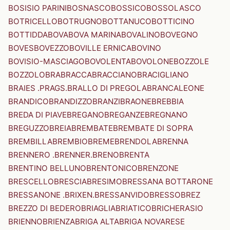
BOSISIO PARINI
BOSNASCO
BOSSICO
BOSSOLASCO
BOTRICELLO
BOTRUGNO
BOTTANUCO
BOTTICINO
BOTTIDDA
BOVA
BOVA MARINA
BOVALINO
BOVEGNO
BOVES
BOVEZZO
BOVILLE ERNICA
BOVINO
BOVISIO-MASCIAGO
BOVOLENTA
BOVOLONE
BOZZOLE
BOZZOLO
BRA
BRACCA
BRACCIANO
BRACIGLIANO
BRAIES .PRAGS.
BRALLO DI PREGOLA
BRANCALEONE
BRANDICO
BRANDIZZO
BRANZI
BRAONE
BREBBIA
BREDA DI PIAVE
BREGANO
BREGANZE
BREGNANO
BREGUZZO
BREIA
BREMBATE
BREMBATE DI SOPRA
BREMBILLA
BREMBIO
BREME
BRENDOLA
BRENNA
BRENNERO .BRENNER.
BRENO
BRENTA
BRENTINO BELLUNO
BRENTONICO
BRENZONE
BRESCELLO
BRESCIA
BRESIMO
BRESSANA BOTTARONE
BRESSANONE .BRIXEN.
BRESSANVIDO
BRESSO
BREZ
BREZZO DI BEDERO
BRIAGLIA
BRIATICO
BRICHERASIO
BRIENNO
BRIENZA
BRIGA ALTA
BRIGA NOVARESE