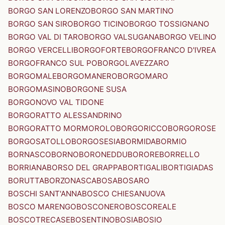
BORGO SAN LORENZO
BORGO SAN MARTINO
BORGO SAN SIRO
BORGO TICINO
BORGO TOSSIGNANO
BORGO VAL DI TARO
BORGO VALSUGANA
BORGO VELINO
BORGO VERCELLI
BORGOFORTE
BORGOFRANCO D'IVREA
BORGOFRANCO SUL PO
BORGOLAVEZZARO
BORGOMALE
BORGOMANERO
BORGOMARO
BORGOMASINO
BORGONE SUSA
BORGONOVO VAL TIDONE
BORGORATTO ALESSANDRINO
BORGORATTO MORMOROLO
BORGORICCO
BORGOROSE
BORGOSATOLLO
BORGOSESIA
BORMIDA
BORMIO
BORNASCO
BORNO
BORONEDDU
BORORE
BORRELLO
BORRIANA
BORSO DEL GRAPPA
BORTIGALI
BORTIGIADAS
BORUTTA
BORZONASCA
BOSA
BOSARO
BOSCHI SANT'ANNA
BOSCO CHIESANUOVA
BOSCO MARENGO
BOSCONERO
BOSCOREALE
BOSCOTRECASE
BOSENTINO
BOSIA
BOSIO