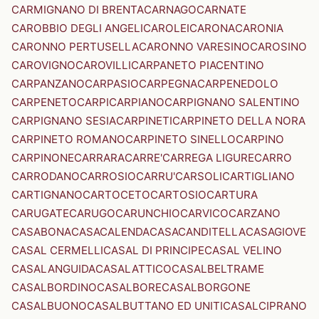
CARMIGNANO DI BRENTA
CARNAGO
CARNATE
CAROBBIO DEGLI ANGELI
CAROLEI
CARONA
CARONIA
CARONNO PERTUSELLA
CARONNO VARESINO
CAROSINO
CAROVIGNO
CAROVILLI
CARPANETO PIACENTINO
CARPANZANO
CARPASIO
CARPEGNA
CARPENEDOLO
CARPENETO
CARPI
CARPIANO
CARPIGNANO SALENTINO
CARPIGNANO SESIA
CARPINETI
CARPINETO DELLA NORA
CARPINETO ROMANO
CARPINETO SINELLO
CARPINO
CARPINONE
CARRARA
CARRE'
CARREGA LIGURE
CARRO
CARRODANO
CARROSIO
CARRU'
CARSOLI
CARTIGLIANO
CARTIGNANO
CARTOCETO
CARTOSIO
CARTURA
CARUGATE
CARUGO
CARUNCHIO
CARVICO
CARZANO
CASABONA
CASACALENDA
CASACANDITELLA
CASAGIOVE
CASAL CERMELLI
CASAL DI PRINCIPE
CASAL VELINO
CASALANGUIDA
CASALATTICO
CASALBELTRAME
CASALBORDINO
CASALBORE
CASALBORGONE
CASALBUONO
CASALBUTTANO ED UNITI
CASALCIPRANO