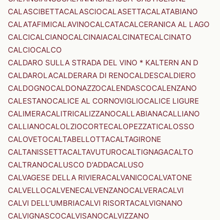
CALASCIBETTA
CALASCIO
CALASETTA
CALATABIANO
CALATAFIMI
CALAVINO
CALCATA
CALCERANICA AL LAGO
CALCI
CALCIANO
CALCINAIA
CALCINATE
CALCINATO
CALCIO
CALCO
CALDARO SULLA STRADA DEL VINO * KALTERN AN D
CALDAROLA
CALDERARA DI RENO
CALDES
CALDIERO
CALDOGNO
CALDONAZZO
CALENDASCO
CALENZANO
CALESTANO
CALICE AL CORNOVIGLIO
CALICE LIGURE
CALIMERA
CALITRI
CALIZZANO
CALLABIANA
CALLIANO
CALLIANO
CALOLZIOCORTE
CALOPEZZATI
CALOSSO
CALOVETO
CALTABELLOTTA
CALTAGIRONE
CALTANISSETTA
CALTAVUTURO
CALTIGNAGA
CALTO
CALTRANO
CALUSCO D'ADDA
CALUSO
CALVAGESE DELLA RIVIERA
CALVANICO
CALVATONE
CALVELLO
CALVENE
CALVENZANO
CALVERA
CALVI
CALVI DELL'UMBRIA
CALVI RISORTA
CALVIGNANO
CALVIGNASCO
CALVISANO
CALVIZZANO