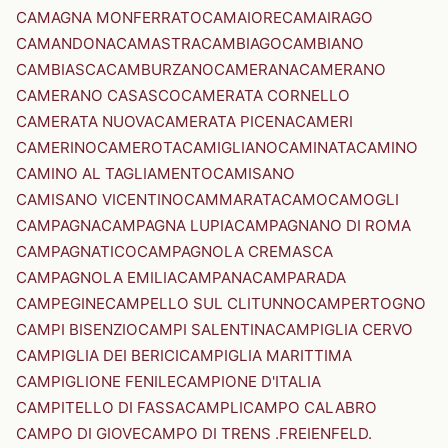
CAMAGNA MONFERRATO
CAMAIORE
CAMAIRAGO
CAMANDONA
CAMASTRA
CAMBIAGO
CAMBIANO
CAMBIASCA
CAMBURZANO
CAMERANA
CAMERANO
CAMERANO CASASCO
CAMERATA CORNELLO
CAMERATA NUOVA
CAMERATA PICENA
CAMERI
CAMERINO
CAMEROTA
CAMIGLIANO
CAMINATA
CAMINO
CAMINO AL TAGLIAMENTO
CAMISANO
CAMISANO VICENTINO
CAMMARATA
CAMO
CAMOGLI
CAMPAGNA
CAMPAGNA LUPIA
CAMPAGNANO DI ROMA
CAMPAGNATICO
CAMPAGNOLA CREMASCA
CAMPAGNOLA EMILIA
CAMPANA
CAMPARADA
CAMPEGINE
CAMPELLO SUL CLITUNNO
CAMPERTOGNO
CAMPI BISENZIO
CAMPI SALENTINA
CAMPIGLIA CERVO
CAMPIGLIA DEI BERICI
CAMPIGLIA MARITTIMA
CAMPIGLIONE FENILE
CAMPIONE D'ITALIA
CAMPITELLO DI FASSA
CAMPLI
CAMPO CALABRO
CAMPO DI GIOVE
CAMPO DI TRENS .FREIENFELD.