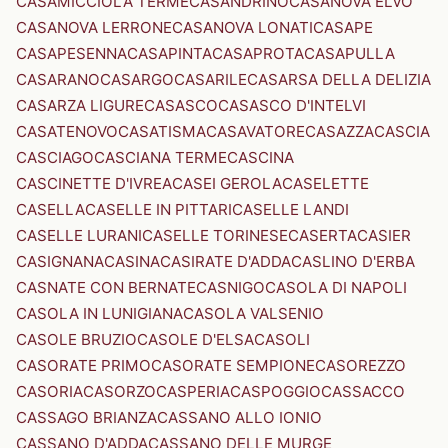
CASAMICCIOLA TERME
CASANDRINO
CASANOVA ELVO
CASANOVA LERRONE
CASANOVA LONATI
CASAPE
CASAPESENNA
CASAPINTA
CASAPROTA
CASAPULLA
CASARANO
CASARGO
CASARILE
CASARSA DELLA DELIZIA
CASARZA LIGURE
CASASCO
CASASCO D'INTELVI
CASATENOVO
CASATISMA
CASAVATORE
CASAZZA
CASCIA
CASCIAGO
CASCIANA TERME
CASCINA
CASCINETTE D'IVREA
CASEI GEROLA
CASELETTE
CASELLA
CASELLE IN PITTARI
CASELLE LANDI
CASELLE LURANI
CASELLE TORINESE
CASERTA
CASIER
CASIGNANA
CASINA
CASIRATE D'ADDA
CASLINO D'ERBA
CASNATE CON BERNATE
CASNIGO
CASOLA DI NAPOLI
CASOLA IN LUNIGIANA
CASOLA VALSENIO
CASOLE BRUZIO
CASOLE D'ELSA
CASOLI
CASORATE PRIMO
CASORATE SEMPIONE
CASOREZZO
CASORIA
CASORZO
CASPERIA
CASPOGGIO
CASSACCO
CASSAGO BRIANZA
CASSANO ALLO IONIO
CASSANO D'ADDA
CASSANO DELLE MURGE