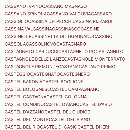
CASSANO IRPINO
CASSANO MAGNAGO
CASSANO SPINOLA
CASSANO VALCUVIA
CASSARO
CASSIGLIO
CASSINA DE' PECCHI
CASSINA RIZZARDI
CASSINA VALSASSINA
CASSINASCO
CASSINE
CASSINELLE
CASSINETTA DI LUGAGNANO
CASSINO
CASSOLA
CASSOLNOVO
CASTAGNARO
CASTAGNETO CARDUCCI
CASTAGNETO PO
CASTAGNITO
CASTAGNOLE DELLE LANZE
CASTAGNOLE MONFERRATO
CASTAGNOLE PIEMONTE
CASTANA
CASTANO PRIMO
CASTEGGIO
CASTEGNATO
CASTEGNERO
CASTEL BARONIA
CASTEL BOGLIONE
CASTEL BOLOGNESE
CASTEL CAMPAGNANO
CASTEL CASTAGNA
CASTEL COLONNA
CASTEL CONDINO
CASTEL D'AIANO
CASTEL D'ARIO
CASTEL D'AZZANO
CASTEL DEL GIUDICE
CASTEL DEL MONTE
CASTEL DEL PIANO
CASTEL DEL RIO
CASTEL DI CASIO
CASTEL DI IERI