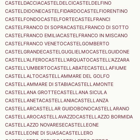
CASTELDACCIA
CASTELDELCI
CASTELDELFINO
CASTELDIDONE
CASTELFIDARDO
CASTELFIORENTINO
CASTELFONDO
CASTELFORTE
CASTELFRANCI
CASTELFRANCO DI SOPRA
CASTELFRANCO DI SOTTO
CASTELFRANCO EMILIA
CASTELFRANCO IN MISCANO
CASTELFRANCO VENETO
CASTELGOMBERTO
CASTELGRANDE
CASTELGUGLIELMO
CASTELGUIDONE
CASTELL'ALFERO
CASTELL'ARQUATO
CASTELL'AZZARA
CASTELL'UMBERTO
CASTELLABATE
CASTELLAFIUME
CASTELLALTO
CASTELLAMMARE DEL GOLFO
CASTELLAMMARE DI STABIA
CASTELLAMONTE
CASTELLANA GROTTE
CASTELLANA SICULA
CASTELLANETA
CASTELLANIA
CASTELLANZA
CASTELLAR
CASTELLAR GUIDOBONO
CASTELLARANO
CASTELLARO
CASTELLAVAZZO
CASTELLAZZO BORMIDA
CASTELLAZZO NOVARESE
CASTELLEONE
CASTELLEONE DI SUASA
CASTELLERO