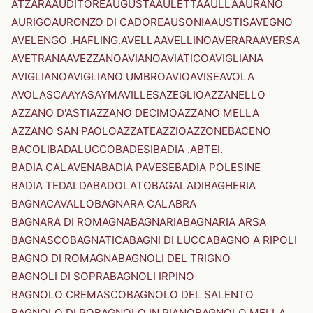
ATZARA
AUDITORE
AUGUSTA
AULETTA
AULLA
AURANO
AURIGO
AURONZO DI CADORE
AUSONIA
AUSTIS
AVEGNO
AVELENGO .HAFLING.
AVELLA
AVELLINO
AVERARA
AVERSA
AVETRANA
AVEZZANO
AVIANO
AVIATICO
AVIGLIANA
AVIGLIANO
AVIGLIANO UMBRO
AVIO
AVISE
AVOLA
AVOLASCA
AYAS
AYMAVILLES
AZEGLIO
AZZANELLO
AZZANO D'ASTI
AZZANO DECIMO
AZZANO MELLA
AZZANO SAN PAOLO
AZZATE
AZZIO
AZZONE
BACENO
BACOLI
BADALUCCO
BADESI
BADIA .ABTEI.
BADIA CALAVENA
BADIA PAVESE
BADIA POLESINE
BADIA TEDALDA
BADOLATO
BAGALADI
BAGHERIA
BAGNACAVALLO
BAGNARA CALABRA
BAGNARA DI ROMAGNA
BAGNARIA
BAGNARIA ARSA
BAGNASCO
BAGNATICA
BAGNI DI LUCCA
BAGNO A RIPOLI
BAGNO DI ROMAGNA
BAGNOLI DEL TRIGNO
BAGNOLI DI SOPRA
BAGNOLI IRPINO
BAGNOLO CREMASCO
BAGNOLO DEL SALENTO
BAGNOLO DI PO
BAGNOLO IN PIANO
BAGNOLO MELLA