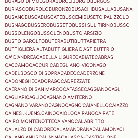
BURAGO DI MOLGORA
BURCEI
BURGIO
BURGOS
BURIASCO
BUROLO
BURONZO
BUSACHI
BUSALLA
BUSANA
BUSANO
BUSCA
BUSCATE
BUSCEMI
BUSETO PALIZZOLO
BUSNAGO
BUSSERO
BUSSETO
BUSSI SUL TIRINO
BUSSO
BUSSOLENGO
BUSSOLENO
BUSTO ARSIZIO
BUSTO GAROLFO
BUTERA
BUTI
BUTTAPIETRA
BUTTIGLIERA ALTA
BUTTIGLIERA D'ASTI
BUTTRIO
CA' D'ANDREA
CABELLA LIGURE
CABIATE
CABRAS
CACCAMO
CACCURI
CADEGLIANO-VICONAGO
CADELBOSCO DI SOPRA
CADEO
CADERZONE
CADONEGHE
CADORAGO
CADREZZATE
CAERANO DI SAN MARCO
CAFASSE
CAGGIANO
CAGLI
CAGLIARI
CAGLIO
CAGNANO AMITERNO
CAGNANO VARANO
CAGNO
CAGNO'
CAIANELLO
CAIAZZO
CAINES .KUENS.
CAINO
CAIOLO
CAIRANO
CAIRATE
CAIRO MONTENOTTE
CAIVANO
CALABRITTO
CALALZO DI CADORE
CALAMANDRANA
CALAMONACI
CALANGIANUS
CALANNA
CALASCA-CASTIGLIONE