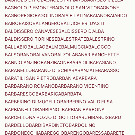
BAGNOLO PIEMONTE
BAGNOLO SAN VITO
BAGNONE
BAGNOREGIO
BAGOLINO
BAIA E LATINA
BAIANO
BAIARDO
BAIRO
BAISO
BALANGERO
BALDICHIERI D'ASTI
BALDISSERO CANAVESE
BALDISSERO D'ALBA
BALDISSERO TORINESE
BALESTRATE
BALESTRINO
BALLABIO
BALLAO
BALME
BALMUCCIA
BALOCCO
BALSORANO
BALVANO
BALZOLA
BANARI
BANCHETTE
BANNIO ANZINO
BANZI
BAONE
BARADILI
BARAGIANO
BARANELLO
BARANO D'ISCHIA
BARANZATE
BARASSO
BARATILI SAN PIETRO
BARBANIA
BARBARA
BARBARANO ROMANO
BARBARANO VICENTINO
BARBARESCO
BARBARIGA
BARBATA
BARBERINO DI MUGELLO
BARBERINO VAL D'ELSA
BARBIANELLO
BARBIANO .BARBIAN.
BARBONA
BARCELLONA POZZO DI GOTTO
BARCHI
BARCIS
BARD
BARDELLO
BARDI
BARDINETO
BARDOLINO
BARDONECCHIA
BAREGGIO
BARENGO
BARESSA
BARETE