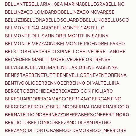
BELLANTE
BELLARIA-IGEA MARINA
BELLEGRA
BELLINO
BELLINZAGO LOMBARDO
BELLINZAGO NOVARESE
BELLIZZI
BELLONA
BELLOSGUARDO
BELLUNO
BELLUSCO
BELMONTE CALABRO
BELMONTE CASTELLO
BELMONTE DEL SANNIO
BELMONTE IN SABINA
BELMONTE MEZZAGNO
BELMONTE PICENO
BELPASSO
BELSITO
BELVEDERE DI SPINELLO
BELVEDERE LANGHE
BELVEDERE MARITTIMO
BELVEDERE OSTRENSE
BELVEGLIO
BELVI
BEMA
BENE LARIO
BENE VAGIENNA
BENESTARE
BENETUTTI
BENEVELLO
BENEVENTO
BENNA
BENTIVOGLIO
BERBENNO
BERBENNO DI VALTELLINA
BERCETO
BERCHIDDA
BEREGAZZO CON FIGLIARO
BEREGUARDO
BERGAMASCO
BERGAMO
BERGANTINO
BERGEGGI
BERGOLO
BERLINGO
BERNALDA
BERNAREGGIO
BERNATE TICINO
BERNEZZO
BERRA
BERSONE
BERTINORO
BERTIOLO
BERTONICO
BERZANO DI SAN PIETRO
BERZANO DI TORTONA
BERZO DEMO
BERZO INFERIORE