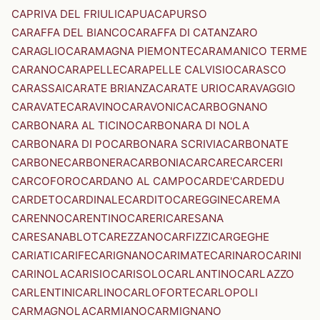
CAPRIVA DEL FRIULI
CAPUA
CAPURSO
CARAFFA DEL BIANCO
CARAFFA DI CATANZARO
CARAGLIO
CARAMAGNA PIEMONTE
CARAMANICO TERME
CARANO
CARAPELLE
CARAPELLE CALVISIO
CARASCO
CARASSAI
CARATE BRIANZA
CARATE URIO
CARAVAGGIO
CARAVATE
CARAVINO
CARAVONICA
CARBOGNANO
CARBONARA AL TICINO
CARBONARA DI NOLA
CARBONARA DI PO
CARBONARA SCRIVIA
CARBONATE
CARBONE
CARBONERA
CARBONIA
CARCARE
CARCERI
CARCOFORO
CARDANO AL CAMPO
CARDE'
CARDEDU
CARDETO
CARDINALE
CARDITO
CAREGGINE
CAREMA
CARENNO
CARENTINO
CARERI
CARESANA
CARESANABLOT
CAREZZANO
CARFIZZI
CARGEGHE
CARIATI
CARIFE
CARIGNANO
CARIMATE
CARINARO
CARINI
CARINOLA
CARISIO
CARISOLO
CARLANTINO
CARLAZZO
CARLENTINI
CARLINO
CARLOFORTE
CARLOPOLI
CARMAGNOLA
CARMIANO
CARMIGNANO