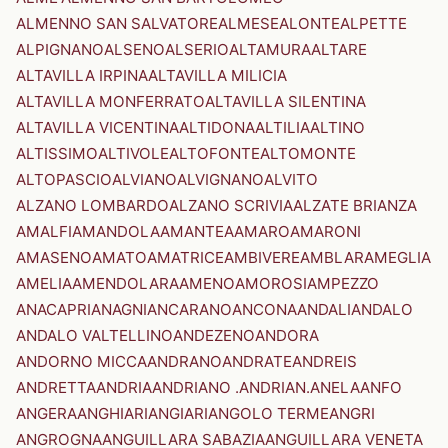
ALMENNO SAN SALVATORE
ALMESE
ALONTE
ALPETTE
ALPIGNANO
ALSENO
ALSERIO
ALTAMURA
ALTARE
ALTAVILLA IRPINA
ALTAVILLA MILICIA
ALTAVILLA MONFERRATO
ALTAVILLA SILENTINA
ALTAVILLA VICENTINA
ALTIDONA
ALTILIA
ALTINO
ALTISSIMO
ALTIVOLE
ALTOFONTE
ALTOMONTE
ALTOPASCIO
ALVIANO
ALVIGNANO
ALVITO
ALZANO LOMBARDO
ALZANO SCRIVIA
ALZATE BRIANZA
AMALFI
AMANDOLA
AMANTEA
AMARO
AMARONI
AMASENO
AMATO
AMATRICE
AMBIVERE
AMBLAR
AMEGLIA
AMELIA
AMENDOLARA
AMENO
AMOROSI
AMPEZZO
ANACAPRI
ANAGNI
ANCARANO
ANCONA
ANDALI
ANDALO
ANDALO VALTELLINO
ANDEZENO
ANDORA
ANDORNO MICCA
ANDRANO
ANDRATE
ANDREIS
ANDRETTA
ANDRIA
ANDRIANO .ANDRIAN.
ANELA
ANFO
ANGERA
ANGHIARI
ANGIARI
ANGOLO TERME
ANGRI
ANGROGNA
ANGUILLARA SABAZIA
ANGUILLARA VENETA