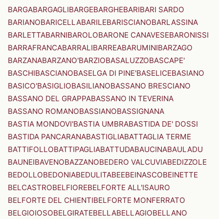
BARGA
BARGAGLI
BARGE
BARGHE
BARI
BARI SARDO
BARIANO
BARICELLA
BARILE
BARISCIANO
BARLASSINA
BARLETTA
BARNI
BAROLO
BARONE CANAVESE
BARONISSI
BARRAFRANCA
BARRALI
BARREA
BARUMINI
BARZAGO
BARZANA
BARZANO'
BARZIO
BASALUZZO
BASCAPE'
BASCHI
BASCIANO
BASELGA DI PINE'
BASELICE
BASIANO
BASICO'
BASIGLIO
BASILIANO
BASSANO BRESCIANO
BASSANO DEL GRAPPA
BASSANO IN TEVERINA
BASSANO ROMANO
BASSIANO
BASSIGNANA
BASTIA MONDOVI'
BASTIA UMBRA
BASTIDA DE' DOSSI
BASTIDA PANCARANA
BASTIGLIA
BATTAGLIA TERME
BATTIFOLLO
BATTIPAGLIA
BATTUDA
BAUCINA
BAULADU
BAUNEI
BAVENO
BAZZANO
BEDERO VALCUVIA
BEDIZZOLE
BEDOLLO
BEDONIA
BEDULITA
BEE
BEINASCO
BEINETTE
BELCASTRO
BELFIORE
BELFORTE ALL'ISAURO
BELFORTE DEL CHIENTI
BELFORTE MONFERRATO
BELGIOIOSO
BELGIRATE
BELLA
BELLAGIO
BELLANO