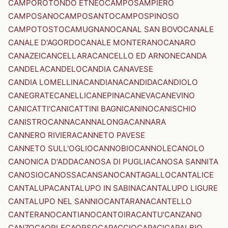
CAMPOROTONDO ETNEO
CAMPOSAMPIERO
CAMPOSANO
CAMPOSANTO
CAMPOSPINOSO
CAMPOTOSTO
CAMUGNANO
CANAL SAN BOVO
CANALE
CANALE D'AGORDO
CANALE MONTERANO
CANARO
CANAZEI
CANCELLARA
CANCELLO ED ARNONE
CANDA
CANDELA
CANDELO
CANDIA CANAVESE
CANDIA LOMELLINA
CANDIANA
CANDIDA
CANDIOLO
CANEGRATE
CANELLI
CANEPINA
CANEVA
CANEVINO
CANICATTI'
CANICATTINI BAGNI
CANINO
CANISCHIO
CANISTRO
CANNA
CANNALONGA
CANNARA
CANNERO RIVIERA
CANNETO PAVESE
CANNETO SULL'OGLIO
CANNOBIO
CANNOLE
CANOLO
CANONICA D'ADDA
CANOSA DI PUGLIA
CANOSA SANNITA
CANOSIO
CANOSSA
CANSANO
CANTAGALLO
CANTALICE
CANTALUPA
CANTALUPO IN SABINA
CANTALUPO LIGURE
CANTALUPO NEL SANNIO
CANTARANA
CANTELLO
CANTERANO
CANTIANO
CANTOIRA
CANTU'
CANZANO
CANZO
CAORLE
CAORSO
CAPACCIO
CAPACI
CAPALBIO