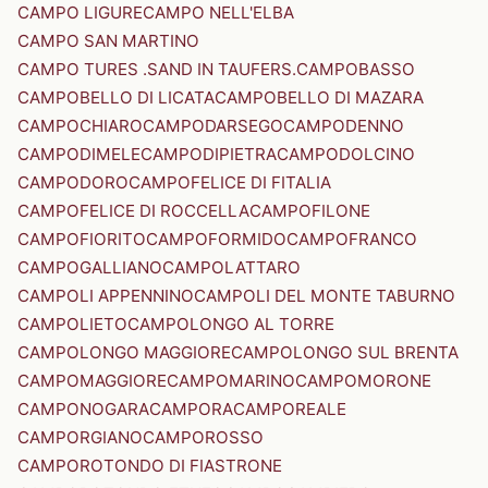
CAMPO LIGURE
CAMPO NELL'ELBA
CAMPO SAN MARTINO
CAMPO TURES .SAND IN TAUFERS.
CAMPOBASSO
CAMPOBELLO DI LICATA
CAMPOBELLO DI MAZARA
CAMPOCHIARO
CAMPODARSEGO
CAMPODENNO
CAMPODIMELE
CAMPODIPIETRA
CAMPODOLCINO
CAMPODORO
CAMPOFELICE DI FITALIA
CAMPOFELICE DI ROCCELLA
CAMPOFILONE
CAMPOFIORITO
CAMPOFORMIDO
CAMPOFRANCO
CAMPOGALLIANO
CAMPOLATTARO
CAMPOLI APPENNINO
CAMPOLI DEL MONTE TABURNO
CAMPOLIETO
CAMPOLONGO AL TORRE
CAMPOLONGO MAGGIORE
CAMPOLONGO SUL BRENTA
CAMPOMAGGIORE
CAMPOMARINO
CAMPOMORONE
CAMPONOGARA
CAMPORA
CAMPOREALE
CAMPORGIANO
CAMPOROSSO
CAMPOROTONDO DI FIASTRONE