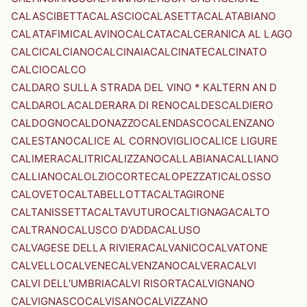
CALASCIBETTA
CALASCIO
CALASETTA
CALATABIANO
CALATAFIMI
CALAVINO
CALCATA
CALCERANICA AL LAGO
CALCI
CALCIANO
CALCINAIA
CALCINATE
CALCINATO
CALCIO
CALCO
CALDARO SULLA STRADA DEL VINO * KALTERN AN D
CALDAROLA
CALDERARA DI RENO
CALDES
CALDIERO
CALDOGNO
CALDONAZZO
CALENDASCO
CALENZANO
CALESTANO
CALICE AL CORNOVIGLIO
CALICE LIGURE
CALIMERA
CALITRI
CALIZZANO
CALLABIANA
CALLIANO
CALLIANO
CALOLZIOCORTE
CALOPEZZATI
CALOSSO
CALOVETO
CALTABELLOTTA
CALTAGIRONE
CALTANISSETTA
CALTAVUTURO
CALTIGNAGA
CALTO
CALTRANO
CALUSCO D'ADDA
CALUSO
CALVAGESE DELLA RIVIERA
CALVANICO
CALVATONE
CALVELLO
CALVENE
CALVENZANO
CALVERA
CALVI
CALVI DELL'UMBRIA
CALVI RISORTA
CALVIGNANO
CALVIGNASCO
CALVISANO
CALVIZZANO