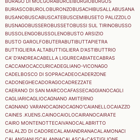
BURAGO DI MOLGORA
BURCEI
BURGIO
BURGOS
BURIASCO
BUROLO
BURONZO
BUSACHI
BUSALLA
BUSANA
BUSANO
BUSCA
BUSCATE
BUSCEMI
BUSETO PALIZZOLO
BUSNAGO
BUSSERO
BUSSETO
BUSSI SUL TIRINO
BUSSO
BUSSOLENGO
BUSSOLENO
BUSTO ARSIZIO
BUSTO GAROLFO
BUTERA
BUTI
BUTTAPIETRA
BUTTIGLIERA ALTA
BUTTIGLIERA D'ASTI
BUTTRIO
CA' D'ANDREA
CABELLA LIGURE
CABIATE
CABRAS
CACCAMO
CACCURI
CADEGLIANO-VICONAGO
CADELBOSCO DI SOPRA
CADEO
CADERZONE
CADONEGHE
CADORAGO
CADREZZATE
CAERANO DI SAN MARCO
CAFASSE
CAGGIANO
CAGLI
CAGLIARI
CAGLIO
CAGNANO AMITERNO
CAGNANO VARANO
CAGNO
CAGNO'
CAIANELLO
CAIAZZO
CAINES .KUENS.
CAINO
CAIOLO
CAIRANO
CAIRATE
CAIRO MONTENOTTE
CAIVANO
CALABRITTO
CALALZO DI CADORE
CALAMANDRANA
CALAMONACI
CALANGIANUS
CALANNA
CALASCA-CASTIGLIONE