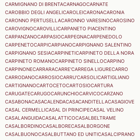
CARMIGNANO DI BRENTA
CARNAGO
CARNATE
CAROBBIO DEGLI ANGELI
CAROLEI
CARONA
CARONIA
CARONNO PERTUSELLA
CARONNO VARESINO
CAROSINO
CAROVIGNO
CAROVILLI
CARPANETO PIACENTINO
CARPANZANO
CARPASIO
CARPEGNA
CARPENEDOLO
CARPENETO
CARPI
CARPIANO
CARPIGNANO SALENTINO
CARPIGNANO SESIA
CARPINETI
CARPINETO DELLA NORA
CARPINETO ROMANO
CARPINETO SINELLO
CARPINO
CARPINONE
CARRARA
CARRE'
CARREGA LIGURE
CARRO
CARRODANO
CARROSIO
CARRU'
CARSOLI
CARTIGLIANO
CARTIGNANO
CARTOCETO
CARTOSIO
CARTURA
CARUGATE
CARUGO
CARUNCHIO
CARVICO
CARZANO
CASABONA
CASACALENDA
CASACANDITELLA
CASAGIOVE
CASAL CERMELLI
CASAL DI PRINCIPE
CASAL VELINO
CASALANGUIDA
CASALATTICO
CASALBELTRAME
CASALBORDINO
CASALBORE
CASALBORGONE
CASALBUONO
CASALBUTTANO ED UNITI
CASALCIPRANO