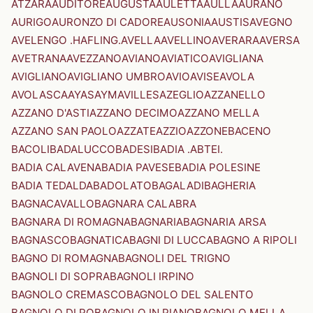
ATZARA
AUDITORE
AUGUSTA
AULETTA
AULLA
AURANO
AURIGO
AURONZO DI CADORE
AUSONIA
AUSTIS
AVEGNO
AVELENGO .HAFLING.
AVELLA
AVELLINO
AVERARA
AVERSA
AVETRANA
AVEZZANO
AVIANO
AVIATICO
AVIGLIANA
AVIGLIANO
AVIGLIANO UMBRO
AVIO
AVISE
AVOLA
AVOLASCA
AYAS
AYMAVILLES
AZEGLIO
AZZANELLO
AZZANO D'ASTI
AZZANO DECIMO
AZZANO MELLA
AZZANO SAN PAOLO
AZZATE
AZZIO
AZZONE
BACENO
BACOLI
BADALUCCO
BADESI
BADIA .ABTEI.
BADIA CALAVENA
BADIA PAVESE
BADIA POLESINE
BADIA TEDALDA
BADOLATO
BAGALADI
BAGHERIA
BAGNACAVALLO
BAGNARA CALABRA
BAGNARA DI ROMAGNA
BAGNARIA
BAGNARIA ARSA
BAGNASCO
BAGNATICA
BAGNI DI LUCCA
BAGNO A RIPOLI
BAGNO DI ROMAGNA
BAGNOLI DEL TRIGNO
BAGNOLI DI SOPRA
BAGNOLI IRPINO
BAGNOLO CREMASCO
BAGNOLO DEL SALENTO
BAGNOLO DI PO
BAGNOLO IN PIANO
BAGNOLO MELLA