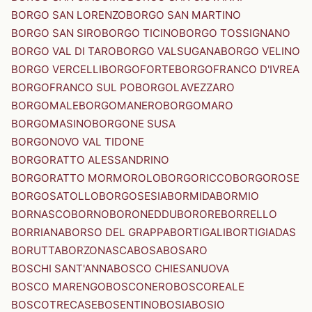
BORGO SAN LORENZO
BORGO SAN MARTINO
BORGO SAN SIRO
BORGO TICINO
BORGO TOSSIGNANO
BORGO VAL DI TARO
BORGO VALSUGANA
BORGO VELINO
BORGO VERCELLI
BORGOFORTE
BORGOFRANCO D'IVREA
BORGOFRANCO SUL PO
BORGOLAVEZZARO
BORGOMALE
BORGOMANERO
BORGOMARO
BORGOMASINO
BORGONE SUSA
BORGONOVO VAL TIDONE
BORGORATTO ALESSANDRINO
BORGORATTO MORMOROLO
BORGORICCO
BORGOROSE
BORGOSATOLLO
BORGOSESIA
BORMIDA
BORMIO
BORNASCO
BORNO
BORONEDDU
BORORE
BORRELLO
BORRIANA
BORSO DEL GRAPPA
BORTIGALI
BORTIGIADAS
BORUTTA
BORZONASCA
BOSA
BOSARO
BOSCHI SANT'ANNA
BOSCO CHIESANUOVA
BOSCO MARENGO
BOSCONERO
BOSCOREALE
BOSCOTRECASE
BOSENTINO
BOSIA
BOSIO