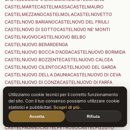
CASTELMARTE
CASTELMASSA
CASTELMAURO
CASTELMEZZANO
CASTELMOLA
CASTELNOVETTO
CASTELNOVO BARIANO
CASTELNOVO DEL FRIULI
CASTELNOVO DI SOTTO
CASTELNOVO NE' MONTI
CASTELNUOVO
CASTELNUOVO BELBO
CASTELNUOVO BERARDENGA
CASTELNUOVO BOCCA D'ADDA
CASTELNUOVO BORMIDA
CASTELNUOVO BOZZENTE
CASTELNUOVO CALCEA
CASTELNUOVO CILENTO
CASTELNUOVO DEL GARDA
CASTELNUOVO DELLA DAUNIA
CASTELNUOVO DI CEVA
CASTELNUOVO DI CONZA
CASTELNUOVO DI FARFA
CASTELNUOVO DI GARFAGNANA
Utilizziamo cookie tecnici per il corretto funzionamento
CASTELNUOVO DI PORTO
CASTELNUOVO DON BOSCO
del sito. Con il tuo consenso possiamo utilizzare cookie
CASTELNUOVO MAGRA
CASTELNUOVO NIGRA
statistici e pubblicitari.
Scopri di più
.
CASTELNUOVO PARANO
CASTELNUOVO RANGONE
Accetta
Rifiuta
CASTELNUOVO SCRIVIA
CASTELNUOVO VAL DI CECINA
CASTELPAGANO
CASTELPETROSO
CASTELPIZZUTO