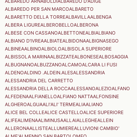
ALBAREDO ARNABOLDI
ALBAREDO D'ADIGE
ALBAREDO PER SAN MARCO
ALBARETO
ALBARETTO DELLA TORRE
ALBAVILLA
ALBENGA
ALBERA LIGURE
ALBEROBELLO
ALBERONA
ALBESE CON CASSANO
ALBETTONE
ALBI
ALBIANO
ALBIANO D'IVREA
ALBIATE
ALBIDONA
ALBIGNASEGO
ALBINEA
ALBINO
ALBIOLO
ALBISOLA SUPERIORE
ALBISSOLA MARINA
ALBIZZATE
ALBONESE
ALBOSAGGIA
ALBUGNANO
ALBUZZANO
ALCAMO
ALCARA LI FUSI
ALDENO
ALDINO .ALDEIN.
ALES
ALESSANDRIA
ALESSANDRIA DEL CARRETTO
ALESSANDRIA DELLA ROCCA
ALESSANO
ALEZIO
ALFANO
ALFEDENA
ALFIANELLO
ALFIANO NATTA
ALFONSINE
ALGHERO
ALGUA
ALI'
ALI' TERME
ALIA
ALIANO
ALICE BEL COLLE
ALICE CASTELLO
ALICE SUPERIORE
ALIFE
ALIMENA
ALIMINUSA
ALLAI
ALLEGHE
ALLEIN
ALLERONA
ALLISTE
ALLUMIERE
ALLUVIONI CAMBIO'
ALME'
ALMENNO SAN BARTOLOMEO