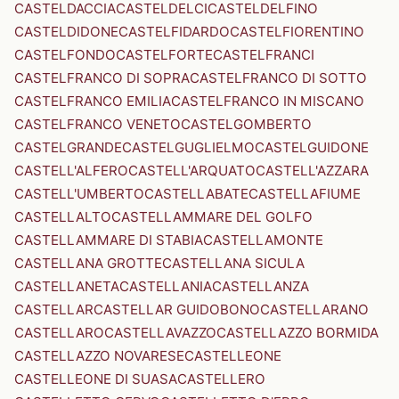
CASTELDACCIA
CASTELDELCI
CASTELDELFINO
CASTELDIDONE
CASTELFIDARDO
CASTELFIORENTINO
CASTELFONDO
CASTELFORTE
CASTELFRANCI
CASTELFRANCO DI SOPRA
CASTELFRANCO DI SOTTO
CASTELFRANCO EMILIA
CASTELFRANCO IN MISCANO
CASTELFRANCO VENETO
CASTELGOMBERTO
CASTELGRANDE
CASTELGUGLIELMO
CASTELGUIDONE
CASTELL'ALFERO
CASTELL'ARQUATO
CASTELL'AZZARA
CASTELL'UMBERTO
CASTELLABATE
CASTELLAFIUME
CASTELLALTO
CASTELLAMMARE DEL GOLFO
CASTELLAMMARE DI STABIA
CASTELLAMONTE
CASTELLANA GROTTE
CASTELLANA SICULA
CASTELLANETA
CASTELLANIA
CASTELLANZA
CASTELLAR
CASTELLAR GUIDOBONO
CASTELLARANO
CASTELLARO
CASTELLAVAZZO
CASTELLAZZO BORMIDA
CASTELLAZZO NOVARESE
CASTELLEONE
CASTELLEONE DI SUASA
CASTELLERO