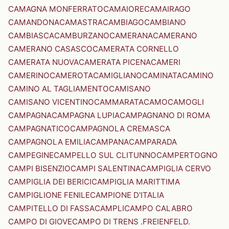
CAMAGNA MONFERRATO
CAMAIORE
CAMAIRAGO
CAMANDONA
CAMASTRA
CAMBIAGO
CAMBIANO
CAMBIASCA
CAMBURZANO
CAMERANA
CAMERANO
CAMERANO CASASCO
CAMERATA CORNELLO
CAMERATA NUOVA
CAMERATA PICENA
CAMERI
CAMERINO
CAMEROTA
CAMIGLIANO
CAMINATA
CAMINO
CAMINO AL TAGLIAMENTO
CAMISANO
CAMISANO VICENTINO
CAMMARATA
CAMO
CAMOGLI
CAMPAGNA
CAMPAGNA LUPIA
CAMPAGNANO DI ROMA
CAMPAGNATICO
CAMPAGNOLA CREMASCA
CAMPAGNOLA EMILIA
CAMPANA
CAMPARADA
CAMPEGINE
CAMPELLO SUL CLITUNNO
CAMPERTOGNO
CAMPI BISENZIO
CAMPI SALENTINA
CAMPIGLIA CERVO
CAMPIGLIA DEI BERICI
CAMPIGLIA MARITTIMA
CAMPIGLIONE FENILE
CAMPIONE D'ITALIA
CAMPITELLO DI FASSA
CAMPLI
CAMPO CALABRO
CAMPO DI GIOVE
CAMPO DI TRENS .FREIENFELD.