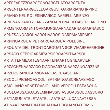
ARESE
AREZZO
ARGEGNO
ARGELATO
ARGENTA
ARGENTERA
ARGUELLO
ARGUSTO
ARI
ARIANO IRPINO
ARIANO NEL POLESINE
ARICCIA
ARIELLI
ARIENZO
ARIGNANO
ARITZO
ARIZZANO
ARLENA DI CASTRO
ARLUNO
ARMENO
ARMENTO
ARMUNGIA
ARNAD
ARNARA
ARNASCO
ARNESANO
AROLA
ARONA
AROSIO
ARPAIA
ARPAISE
ARPINO
ARQUA' PETRARCA
ARQUA' POLESINE
ARQUATA DEL TRONTO
ARQUATA SCRIVIA
ARRE
ARRONE
ARSAGO SEPRIO
ARSIE'
ARSIERO
ARSITA
ARSOLI
ARTA TERME
ARTEGNA
ARTENA
ARTOGNE
ARVIER
ARZACHENA
ARZAGO D'ADDA
ARZANA
ARZANO
ARZENE
ARZERGRANDE
ARZIGNANO
ASCEA
ASCIANO
ASCOLI PICENO
ASCOLI SATRIANO
ASCREA
ASIAGO
ASIGLIANO VENETO
ASIGLIANO VERCELLESE
ASOLA
ASOLO
ASSAGO
ASSEMINI
ASSISI
ASSO
ASSOLO
ASSORO
ASTI
ASUNI
ATELETA
ATELLA
ATENA LUCANA
ATESSA
ATINA
ATRANI
ATRI
ATRIPALDA
ATTIGLIANO
ATTIMIS