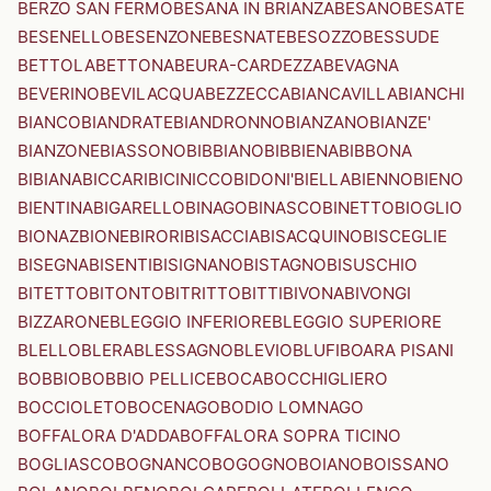
BERZO SAN FERMO
BESANA IN BRIANZA
BESANO
BESATE
BESENELLO
BESENZONE
BESNATE
BESOZZO
BESSUDE
BETTOLA
BETTONA
BEURA-CARDEZZA
BEVAGNA
BEVERINO
BEVILACQUA
BEZZECCA
BIANCAVILLA
BIANCHI
BIANCO
BIANDRATE
BIANDRONNO
BIANZANO
BIANZE'
BIANZONE
BIASSONO
BIBBIANO
BIBBIENA
BIBBONA
BIBIANA
BICCARI
BICINICCO
BIDONI'
BIELLA
BIENNO
BIENO
BIENTINA
BIGARELLO
BINAGO
BINASCO
BINETTO
BIOGLIO
BIONAZ
BIONE
BIRORI
BISACCIA
BISACQUINO
BISCEGLIE
BISEGNA
BISENTI
BISIGNANO
BISTAGNO
BISUSCHIO
BITETTO
BITONTO
BITRITTO
BITTI
BIVONA
BIVONGI
BIZZARONE
BLEGGIO INFERIORE
BLEGGIO SUPERIORE
BLELLO
BLERA
BLESSAGNO
BLEVIO
BLUFI
BOARA PISANI
BOBBIO
BOBBIO PELLICE
BOCA
BOCCHIGLIERO
BOCCIOLETO
BOCENAGO
BODIO LOMNAGO
BOFFALORA D'ADDA
BOFFALORA SOPRA TICINO
BOGLIASCO
BOGNANCO
BOGOGNO
BOIANO
BOISSANO