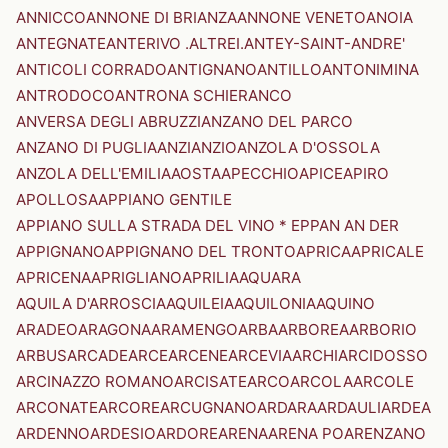
ANNICCO
ANNONE DI BRIANZA
ANNONE VENETO
ANOIA
ANTEGNATE
ANTERIVO .ALTREI.
ANTEY-SAINT-ANDRE'
ANTICOLI CORRADO
ANTIGNANO
ANTILLO
ANTONIMINA
ANTRODOCO
ANTRONA SCHIERANCO
ANVERSA DEGLI ABRUZZI
ANZANO DEL PARCO
ANZANO DI PUGLIA
ANZI
ANZIO
ANZOLA D'OSSOLA
ANZOLA DELL'EMILIA
AOSTA
APECCHIO
APICE
APIRO
APOLLOSA
APPIANO GENTILE
APPIANO SULLA STRADA DEL VINO * EPPAN AN DER
APPIGNANO
APPIGNANO DEL TRONTO
APRICA
APRICALE
APRICENA
APRIGLIANO
APRILIA
AQUARA
AQUILA D'ARROSCIA
AQUILEIA
AQUILONIA
AQUINO
ARADEO
ARAGONA
ARAMENGO
ARBA
ARBOREA
ARBORIO
ARBUS
ARCADE
ARCE
ARCENE
ARCEVIA
ARCHI
ARCIDOSSO
ARCINAZZO ROMANO
ARCISATE
ARCO
ARCOLA
ARCOLE
ARCONATE
ARCORE
ARCUGNANO
ARDARA
ARDAULI
ARDEA
ARDENNO
ARDESIO
ARDORE
ARENA
ARENA PO
ARENZANO