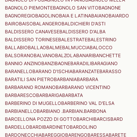
BAGNOLO PIEMONTE
BAGNOLO SAN VITO
BAGNONE
BAGNOREGIO
BAGOLINO
BAIA E LATINA
BAIANO
BAIARDO
BAIRO
BAISO
BALANGERO
BALDICHIERI D'ASTI
BALDISSERO CANAVESE
BALDISSERO D'ALBA
BALDISSERO TORINESE
BALESTRATE
BALESTRINO
BALLABIO
BALLAO
BALME
BALMUCCIA
BALOCCO
BALSORANO
BALVANO
BALZOLA
BANARI
BANCHETTE
BANNIO ANZINO
BANZI
BAONE
BARADILI
BARAGIANO
BARANELLO
BARANO D'ISCHIA
BARANZATE
BARASSO
BARATILI SAN PIETRO
BARBANIA
BARBARA
BARBARANO ROMANO
BARBARANO VICENTINO
BARBARESCO
BARBARIGA
BARBATA
BARBERINO DI MUGELLO
BARBERINO VAL D'ELSA
BARBIANELLO
BARBIANO .BARBIAN.
BARBONA
BARCELLONA POZZO DI GOTTO
BARCHI
BARCIS
BARD
BARDELLO
BARDI
BARDINETO
BARDOLINO
BARDONECCHIA
BAREGGIO
BARENGO
BARESSA
BARETE