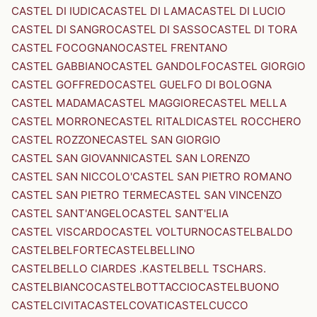
CASTEL DI IUDICA
CASTEL DI LAMA
CASTEL DI LUCIO
CASTEL DI SANGRO
CASTEL DI SASSO
CASTEL DI TORA
CASTEL FOCOGNANO
CASTEL FRENTANO
CASTEL GABBIANO
CASTEL GANDOLFO
CASTEL GIORGIO
CASTEL GOFFREDO
CASTEL GUELFO DI BOLOGNA
CASTEL MADAMA
CASTEL MAGGIORE
CASTEL MELLA
CASTEL MORRONE
CASTEL RITALDI
CASTEL ROCCHERO
CASTEL ROZZONE
CASTEL SAN GIORGIO
CASTEL SAN GIOVANNI
CASTEL SAN LORENZO
CASTEL SAN NICCOLO'
CASTEL SAN PIETRO ROMANO
CASTEL SAN PIETRO TERME
CASTEL SAN VINCENZO
CASTEL SANT'ANGELO
CASTEL SANT'ELIA
CASTEL VISCARDO
CASTEL VOLTURNO
CASTELBALDO
CASTELBELFORTE
CASTELBELLINO
CASTELBELLO CIARDES .KASTELBELL TSCHARS.
CASTELBIANCO
CASTELBOTTACCIO
CASTELBUONO
CASTELCIVITA
CASTELCOVATI
CASTELCUCCO