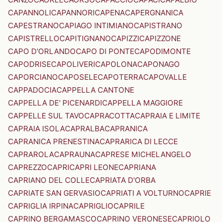
CAPANNOLI
CAPANNORI
CAPENA
CAPERGNANICA
CAPESTRANO
CAPIAGO INTIMIANO
CAPISTRANO
CAPISTRELLO
CAPITIGNANO
CAPIZZI
CAPIZZONE
CAPO D'ORLANDO
CAPO DI PONTE
CAPODIMONTE
CAPODRISE
CAPOLIVERI
CAPOLONA
CAPONAGO
CAPORCIANO
CAPOSELE
CAPOTERRA
CAPOVALLE
CAPPADOCIA
CAPPELLA CANTONE
CAPPELLA DE' PICENARDI
CAPPELLA MAGGIORE
CAPPELLE SUL TAVO
CAPRACOTTA
CAPRAIA E LIMITE
CAPRAIA ISOLA
CAPRALBA
CAPRANICA
CAPRANICA PRENESTINA
CAPRARICA DI LECCE
CAPRAROLA
CAPRAUNA
CAPRESE MICHELANGELO
CAPREZZO
CAPRI
CAPRI LEONE
CAPRIANA
CAPRIANO DEL COLLE
CAPRIATA D'ORBA
CAPRIATE SAN GERVASIO
CAPRIATI A VOLTURNO
CAPRIE
CAPRIGLIA IRPINA
CAPRIGLIO
CAPRILE
CAPRINO BERGAMASCO
CAPRINO VERONESE
CAPRIOLO