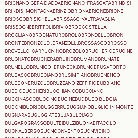
BRIGNANO GERA D'ADDA
BRIGNANO-FRASCATA
BRINDISI
BRINDISI MONTAGNA
BRINZIO
BRIONA
BRIONE
BRIONE
BRIOSCO
BRISIGHELLA
BRISSAGO-VALTRAVAGLIA
BRISSOGNE
BRITTOLI
BRIVIO
BROCCOSTELLA
BROGLIANO
BROGNATURO
BROLO
BRONDELLO
BRONI
BRONTE
BRONZOLO .BRANZOLL.
BROSSASCO
BROSSO
BROVELLO-CARPUGNINO
BROZOLO
BRUGHERIO
BRUGINE
BRUGNATO
BRUGNERA
BRUINO
BRUMANO
BRUNATE
BRUNELLO
BRUNICO .BRUNECK.
BRUNO
BRUSAPORTO
BRUSASCO
BRUSCIANO
BRUSIMPIANO
BRUSNENGO
BRUSSON
BRUZOLO
BRUZZANO ZEFFIRIO
BUBBIANO
BUBBIO
BUCCHERI
BUCCHIANICO
BUCCIANO
BUCCINASCO
BUCCINO
BUCINE
BUDDUSO'
BUDOIA
BUDONI
BUDRIO
BUGGERRU
BUGGIANO
BUGLIO IN MONTE
BUGNARA
BUGUGGIATE
BUJA
BULCIAGO
BULGAROGRASSO
BULTEI
BULZI
BUONABITACOLO
BUONALBERGO
BUONCONVENTO
BUONVICINO