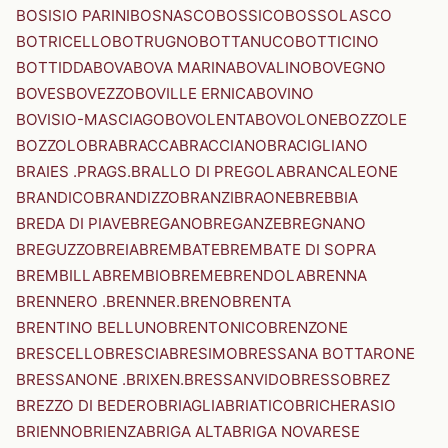
BOSISIO PARINI
BOSNASCO
BOSSICO
BOSSOLASCO
BOTRICELLO
BOTRUGNO
BOTTANUCO
BOTTICINO
BOTTIDDA
BOVA
BOVA MARINA
BOVALINO
BOVEGNO
BOVES
BOVEZZO
BOVILLE ERNICA
BOVINO
BOVISIO-MASCIAGO
BOVOLENTA
BOVOLONE
BOZZOLE
BOZZOLO
BRA
BRACCA
BRACCIANO
BRACIGLIANO
BRAIES .PRAGS.
BRALLO DI PREGOLA
BRANCALEONE
BRANDICO
BRANDIZZO
BRANZI
BRAONE
BREBBIA
BREDA DI PIAVE
BREGANO
BREGANZE
BREGNANO
BREGUZZO
BREIA
BREMBATE
BREMBATE DI SOPRA
BREMBILLA
BREMBIO
BREME
BRENDOLA
BRENNA
BRENNERO .BRENNER.
BRENO
BRENTA
BRENTINO BELLUNO
BRENTONICO
BRENZONE
BRESCELLO
BRESCIA
BRESIMO
BRESSANA BOTTARONE
BRESSANONE .BRIXEN.
BRESSANVIDO
BRESSO
BREZ
BREZZO DI BEDERO
BRIAGLIA
BRIATICO
BRICHERASIO
BRIENNO
BRIENZA
BRIGA ALTA
BRIGA NOVARESE