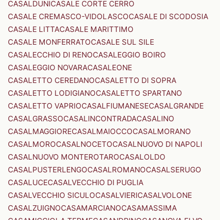
CASALDUNI
CASALE CORTE CERRO
CASALE CREMASCO-VIDOLASCO
CASALE DI SCODOSIA
CASALE LITTA
CASALE MARITTIMO
CASALE MONFERRATO
CASALE SUL SILE
CASALECCHIO DI RENO
CASALEGGIO BOIRO
CASALEGGIO NOVARA
CASALEONE
CASALETTO CEREDANO
CASALETTO DI SOPRA
CASALETTO LODIGIANO
CASALETTO SPARTANO
CASALETTO VAPRIO
CASALFIUMANESE
CASALGRANDE
CASALGRASSO
CASALINCONTRADA
CASALINO
CASALMAGGIORE
CASALMAIOCCO
CASALMORANO
CASALMORO
CASALNOCETO
CASALNUOVO DI NAPOLI
CASALNUOVO MONTEROTARO
CASALOLDO
CASALPUSTERLENGO
CASALROMANO
CASALSERUGO
CASALUCE
CASALVECCHIO DI PUGLIA
CASALVECCHIO SICULO
CASALVIERI
CASALVOLONE
CASALZUIGNO
CASAMARCIANO
CASAMASSIMA