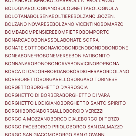
BOLANO
BOLBENO
BOLGARE
BOLLATE
BOLLENGO
BOLOGNA
BOLOGNANO
BOLOGNETTA
BOLOGNOLA
BOLOTANA
BOLSENA
BOLTIERE
BOLZANO .BOZEN.
BOLZANO NOVARESE
BOLZANO VICENTINO
BOMARZO
BOMBA
BOMPENSIERE
BOMPIETRO
BOMPORTO
BONARCADO
BONASSOLA
BONATE SOPRA
BONATE SOTTO
BONAVIGO
BONDENO
BONDO
BONDONE
BONEA
BONEFRO
BONEMERSE
BONIFATI
BONITO
BONNANARO
BONO
BONORVA
BONVICINO
BORBONA
BORCA DI CADORE
BORDANO
BORDIGHERA
BORDOLANO
BORE
BORETTO
BORGARELLO
BORGARO TORINESE
BORGETTO
BORGHETTO D'ARROSCIA
BORGHETTO DI BORBERA
BORGHETTO DI VARA
BORGHETTO LODIGIANO
BORGHETTO SANTO SPIRITO
BORGHI
BORGIA
BORGIALLO
BORGIO VEREZZI
BORGO A MOZZANO
BORGO D'ALE
BORGO DI TERZO
BORGO PACE
BORGO PRIOLO
BORGO SAN DALMAZZO
BORGO SAN GIACOMO
BORGO SAN GIOVANNI