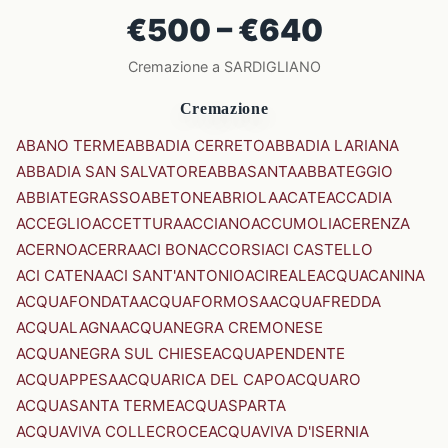
€500 – €640
Cremazione a SARDIGLIANO
Cremazione
ABANO TERME
ABBADIA CERRETO
ABBADIA LARIANA
ABBADIA SAN SALVATORE
ABBASANTA
ABBATEGGIO
ABBIATEGRASSO
ABETONE
ABRIOLA
ACATE
ACCADIA
ACCEGLIO
ACCETTURA
ACCIANO
ACCUMOLI
ACERENZA
ACERNO
ACERRA
ACI BONACCORSI
ACI CASTELLO
ACI CATENA
ACI SANT'ANTONIO
ACIREALE
ACQUACANINA
ACQUAFONDATA
ACQUAFORMOSA
ACQUAFREDDA
ACQUALAGNA
ACQUANEGRA CREMONESE
ACQUANEGRA SUL CHIESE
ACQUAPENDENTE
ACQUAPPESA
ACQUARICA DEL CAPO
ACQUARO
ACQUASANTA TERME
ACQUASPARTA
ACQUAVIVA COLLECROCE
ACQUAVIVA D'ISERNIA