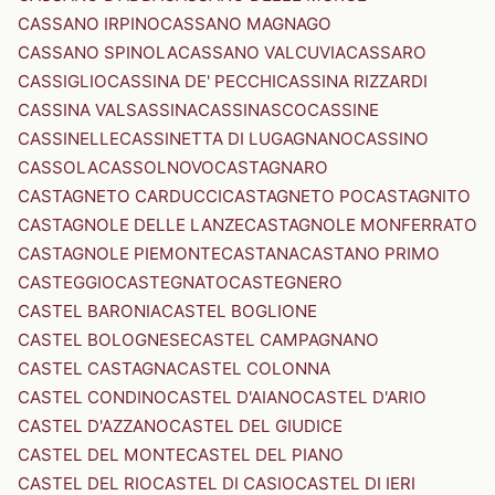
CASSANO IRPINO
CASSANO MAGNAGO
CASSANO SPINOLA
CASSANO VALCUVIA
CASSARO
CASSIGLIO
CASSINA DE' PECCHI
CASSINA RIZZARDI
CASSINA VALSASSINA
CASSINASCO
CASSINE
CASSINELLE
CASSINETTA DI LUGAGNANO
CASSINO
CASSOLA
CASSOLNOVO
CASTAGNARO
CASTAGNETO CARDUCCI
CASTAGNETO PO
CASTAGNITO
CASTAGNOLE DELLE LANZE
CASTAGNOLE MONFERRATO
CASTAGNOLE PIEMONTE
CASTANA
CASTANO PRIMO
CASTEGGIO
CASTEGNATO
CASTEGNERO
CASTEL BARONIA
CASTEL BOGLIONE
CASTEL BOLOGNESE
CASTEL CAMPAGNANO
CASTEL CASTAGNA
CASTEL COLONNA
CASTEL CONDINO
CASTEL D'AIANO
CASTEL D'ARIO
CASTEL D'AZZANO
CASTEL DEL GIUDICE
CASTEL DEL MONTE
CASTEL DEL PIANO
CASTEL DEL RIO
CASTEL DI CASIO
CASTEL DI IERI