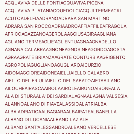
ACQUAVIVA DELLE FONTI
ACQUAVIVA PICENA
ACQUAVIVA PLATANI
ACQUEDOLCI
ACQUI TERME
ACRI
ACUTO
ADELFIA
ADRANO
ADRARA SAN MARTINO
ADRARA SAN ROCCO
ADRIA
ADRO
AFFI
AFFILE
AFRAGOLA
AFRICO
AGAZZANO
AGEROLA
AGGIUS
AGIRA
AGLIANA
AGLIANO TERME
AGLIE'
AGLIENTU
AGNA
AGNADELLO
AGNANA CALABRA
AGNONE
AGNOSINE
AGORDO
AGOSTA
AGRA
AGRATE BRIANZA
AGRATE CONTURBIA
AGRIGENTO
AGROPOLI
AGUGLIANO
AGUGLIARO
AICURZIO
AIDOMAGGIORE
AIDONE
AIELLI
AIELLO CALABRO
AIELLO DEL FRIULI
AIELLO DEL SABATO
AIETA
AILANO
AILOCHE
AIRASCA
AIROLA
AIROLE
AIRUNO
AISONE
ALA
ALA DI STURA
ALA' DEI SARDI
ALAGNA
ALAGNA VALSESIA
ALANNO
ALANO DI PIAVE
ALASSIO
ALATRI
ALBA
ALBA ADRIATICA
ALBAGIARA
ALBAIRATE
ALBANELLA
ALBANO DI LUCANIA
ALBANO LAZIALE
ALBANO SANT'ALESSANDRO
ALBANO VERCELLESE