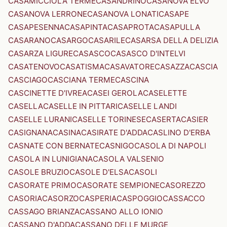
CASAMICCIOLA TERME
CASANDRINO
CASANOVA ELVO
CASANOVA LERRONE
CASANOVA LONATI
CASAPE
CASAPESENNA
CASAPINTA
CASAPROTA
CASAPULLA
CASARANO
CASARGO
CASARILE
CASARSA DELLA DELIZIA
CASARZA LIGURE
CASASCO
CASASCO D'INTELVI
CASATENOVO
CASATISMA
CASAVATORE
CASAZZA
CASCIA
CASCIAGO
CASCIANA TERME
CASCINA
CASCINETTE D'IVREA
CASEI GEROLA
CASELETTE
CASELLA
CASELLE IN PITTARI
CASELLE LANDI
CASELLE LURANI
CASELLE TORINESE
CASERTA
CASIER
CASIGNANA
CASINA
CASIRATE D'ADDA
CASLINO D'ERBA
CASNATE CON BERNATE
CASNIGO
CASOLA DI NAPOLI
CASOLA IN LUNIGIANA
CASOLA VALSENIO
CASOLE BRUZIO
CASOLE D'ELSA
CASOLI
CASORATE PRIMO
CASORATE SEMPIONE
CASOREZZO
CASORIA
CASORZO
CASPERIA
CASPOGGIO
CASSACCO
CASSAGO BRIANZA
CASSANO ALLO IONIO
CASSANO D'ADDA
CASSANO DELLE MURGE