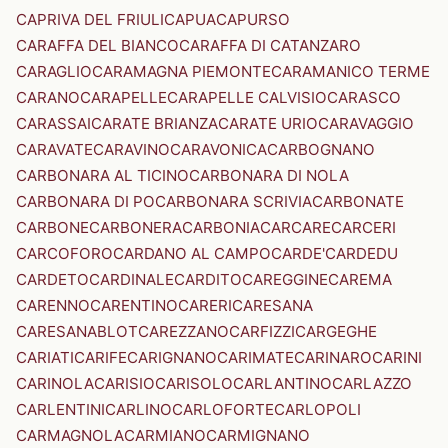
CAPRIVA DEL FRIULI
CAPUA
CAPURSO
CARAFFA DEL BIANCO
CARAFFA DI CATANZARO
CARAGLIO
CARAMAGNA PIEMONTE
CARAMANICO TERME
CARANO
CARAPELLE
CARAPELLE CALVISIO
CARASCO
CARASSAI
CARATE BRIANZA
CARATE URIO
CARAVAGGIO
CARAVATE
CARAVINO
CARAVONICA
CARBOGNANO
CARBONARA AL TICINO
CARBONARA DI NOLA
CARBONARA DI PO
CARBONARA SCRIVIA
CARBONATE
CARBONE
CARBONERA
CARBONIA
CARCARE
CARCERI
CARCOFORO
CARDANO AL CAMPO
CARDE'
CARDEDU
CARDETO
CARDINALE
CARDITO
CAREGGINE
CAREMA
CARENNO
CARENTINO
CARERI
CARESANA
CARESANABLOT
CAREZZANO
CARFIZZI
CARGEGHE
CARIATI
CARIFE
CARIGNANO
CARIMATE
CARINARO
CARINI
CARINOLA
CARISIO
CARISOLO
CARLANTINO
CARLAZZO
CARLENTINI
CARLINO
CARLOFORTE
CARLOPOLI
CARMAGNOLA
CARMIANO
CARMIGNANO