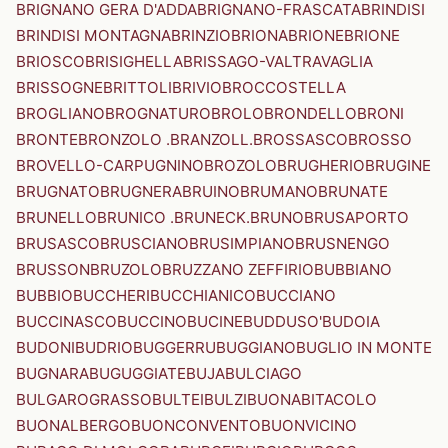
BRIGNANO GERA D'ADDA
BRIGNANO-FRASCATA
BRINDISI
BRINDISI MONTAGNA
BRINZIO
BRIONA
BRIONE
BRIONE
BRIOSCO
BRISIGHELLA
BRISSAGO-VALTRAVAGLIA
BRISSOGNE
BRITTOLI
BRIVIO
BROCCOSTELLA
BROGLIANO
BROGNATURO
BROLO
BRONDELLO
BRONI
BRONTE
BRONZOLO .BRANZOLL.
BROSSASCO
BROSSO
BROVELLO-CARPUGNINO
BROZOLO
BRUGHERIO
BRUGINE
BRUGNATO
BRUGNERA
BRUINO
BRUMANO
BRUNATE
BRUNELLO
BRUNICO .BRUNECK.
BRUNO
BRUSAPORTO
BRUSASCO
BRUSCIANO
BRUSIMPIANO
BRUSNENGO
BRUSSON
BRUZOLO
BRUZZANO ZEFFIRIO
BUBBIANO
BUBBIO
BUCCHERI
BUCCHIANICO
BUCCIANO
BUCCINASCO
BUCCINO
BUCINE
BUDDUSO'
BUDOIA
BUDONI
BUDRIO
BUGGERRU
BUGGIANO
BUGLIO IN MONTE
BUGNARA
BUGUGGIATE
BUJA
BULCIAGO
BULGAROGRASSO
BULTEI
BULZI
BUONABITACOLO
BUONALBERGO
BUONCONVENTO
BUONVICINO