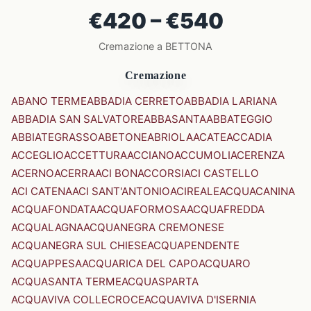
€420 – €540
Cremazione a BETTONA
Cremazione
ABANO TERME
ABBADIA CERRETO
ABBADIA LARIANA
ABBADIA SAN SALVATORE
ABBASANTA
ABBATEGGIO
ABBIATEGRASSO
ABETONE
ABRIOLA
ACATE
ACCADIA
ACCEGLIO
ACCETTURA
ACCIANO
ACCUMOLI
ACERENZA
ACERNO
ACERRA
ACI BONACCORSI
ACI CASTELLO
ACI CATENA
ACI SANT'ANTONIO
ACIREALE
ACQUACANINA
ACQUAFONDATA
ACQUAFORMOSA
ACQUAFREDDA
ACQUALAGNA
ACQUANEGRA CREMONESE
ACQUANEGRA SUL CHIESE
ACQUAPENDENTE
ACQUAPPESA
ACQUARICA DEL CAPO
ACQUARO
ACQUASANTA TERME
ACQUASPARTA
ACQUAVIVA COLLECROCE
ACQUAVIVA D'ISERNIA