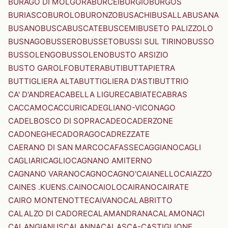
BURAGO DI MOLGORA
BURCEI
BURGIO
BURGOS
BURIASCO
BUROLO
BURONZO
BUSACHI
BUSALLA
BUSANA
BUSANO
BUSCA
BUSCATE
BUSCEMI
BUSETO PALIZZOLO
BUSNAGO
BUSSERO
BUSSETO
BUSSI SUL TIRINO
BUSSO
BUSSOLENGO
BUSSOLENO
BUSTO ARSIZIO
BUSTO GAROLFO
BUTERA
BUTI
BUTTAPIETRA
BUTTIGLIERA ALTA
BUTTIGLIERA D'ASTI
BUTTRIO
CA' D'ANDREA
CABELLA LIGURE
CABIATE
CABRAS
CACCAMO
CACCURI
CADEGLIANO-VICONAGO
CADELBOSCO DI SOPRA
CADEO
CADERZONE
CADONEGHE
CADORAGO
CADREZZATE
CAERANO DI SAN MARCO
CAFASSE
CAGGIANO
CAGLI
CAGLIARI
CAGLIO
CAGNANO AMITERNO
CAGNANO VARANO
CAGNO
CAGNO'
CAIANELLO
CAIAZZO
CAINES .KUENS.
CAINO
CAIOLO
CAIRANO
CAIRATE
CAIRO MONTENOTTE
CAIVANO
CALABRITTO
CALALZO DI CADORE
CALAMANDRANA
CALAMONACI
CALANGIANUS
CALANNA
CALASCA-CASTIGLIONE