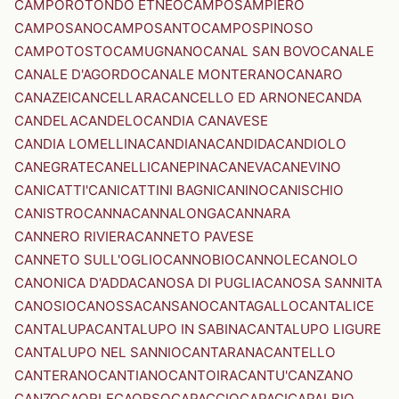
CAMPOROTONDO ETNEO
CAMPOSAMPIERO
CAMPOSANO
CAMPOSANTO
CAMPOSPINOSO
CAMPOTOSTO
CAMUGNANO
CANAL SAN BOVO
CANALE
CANALE D'AGORDO
CANALE MONTERANO
CANARO
CANAZEI
CANCELLARA
CANCELLO ED ARNONE
CANDA
CANDELA
CANDELO
CANDIA CANAVESE
CANDIA LOMELLINA
CANDIANA
CANDIDA
CANDIOLO
CANEGRATE
CANELLI
CANEPINA
CANEVA
CANEVINO
CANICATTI'
CANICATTINI BAGNI
CANINO
CANISCHIO
CANISTRO
CANNA
CANNALONGA
CANNARA
CANNERO RIVIERA
CANNETO PAVESE
CANNETO SULL'OGLIO
CANNOBIO
CANNOLE
CANOLO
CANONICA D'ADDA
CANOSA DI PUGLIA
CANOSA SANNITA
CANOSIO
CANOSSA
CANSANO
CANTAGALLO
CANTALICE
CANTALUPA
CANTALUPO IN SABINA
CANTALUPO LIGURE
CANTALUPO NEL SANNIO
CANTARANA
CANTELLO
CANTERANO
CANTIANO
CANTOIRA
CANTU'
CANZANO
CANZO
CAORLE
CAORSO
CAPACCIO
CAPACI
CAPALBIO