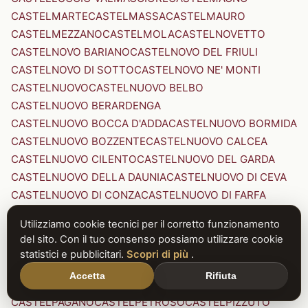
CASTELMARTE
CASTELMASSA
CASTELMAURO
CASTELMEZZANO
CASTELMOLA
CASTELNOVETTO
CASTELNOVO BARIANO
CASTELNOVO DEL FRIULI
CASTELNOVO DI SOTTO
CASTELNOVO NE' MONTI
CASTELNUOVO
CASTELNUOVO BELBO
CASTELNUOVO BERARDENGA
CASTELNUOVO BOCCA D'ADDA
CASTELNUOVO BORMIDA
CASTELNUOVO BOZZENTE
CASTELNUOVO CALCEA
CASTELNUOVO CILENTO
CASTELNUOVO DEL GARDA
CASTELNUOVO DELLA DAUNIA
CASTELNUOVO DI CEVA
CASTELNUOVO DI CONZA
CASTELNUOVO DI FARFA
CASTELNUOVO DI GARFAGNANA
Utilizziamo cookie tecnici per il corretto funzionamento
CASTELNUOVO DI PORTO
CASTELNUOVO DON BOSCO
del sito. Con il tuo consenso possiamo utilizzare cookie
CASTELNUOVO MAGRA
CASTELNUOVO NIGRA
statistici e pubblicitari.
Scopri di più
.
CASTELNUOVO PARANO
CASTELNUOVO RANGONE
Accetta
Rifiuta
CASTELNUOVO SCRIVIA
CASTELNUOVO VAL DI CECINA
CASTELPAGANO
CASTELPETROSO
CASTELPIZZUTO