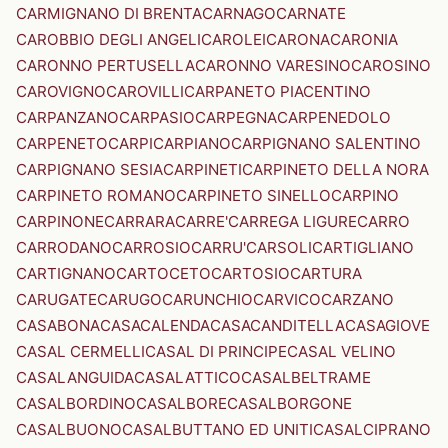
CARMIGNANO DI BRENTA
CARNAGO
CARNATE
CAROBBIO DEGLI ANGELI
CAROLEI
CARONA
CARONIA
CARONNO PERTUSELLA
CARONNO VARESINO
CAROSINO
CAROVIGNO
CAROVILLI
CARPANETO PIACENTINO
CARPANZANO
CARPASIO
CARPEGNA
CARPENEDOLO
CARPENETO
CARPI
CARPIANO
CARPIGNANO SALENTINO
CARPIGNANO SESIA
CARPINETI
CARPINETO DELLA NORA
CARPINETO ROMANO
CARPINETO SINELLO
CARPINO
CARPINONE
CARRARA
CARRE'
CARREGA LIGURE
CARRO
CARRODANO
CARROSIO
CARRU'
CARSOLI
CARTIGLIANO
CARTIGNANO
CARTOCETO
CARTOSIO
CARTURA
CARUGATE
CARUGO
CARUNCHIO
CARVICO
CARZANO
CASABONA
CASACALENDA
CASACANDITELLA
CASAGIOVE
CASAL CERMELLI
CASAL DI PRINCIPE
CASAL VELINO
CASALANGUIDA
CASALATTICO
CASALBELTRAME
CASALBORDINO
CASALBORE
CASALBORGONE
CASALBUONO
CASALBUTTANO ED UNITI
CASALCIPRANO