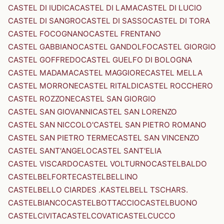
CASTEL DI IUDICA
CASTEL DI LAMA
CASTEL DI LUCIO
CASTEL DI SANGRO
CASTEL DI SASSO
CASTEL DI TORA
CASTEL FOCOGNANO
CASTEL FRENTANO
CASTEL GABBIANO
CASTEL GANDOLFO
CASTEL GIORGIO
CASTEL GOFFREDO
CASTEL GUELFO DI BOLOGNA
CASTEL MADAMA
CASTEL MAGGIORE
CASTEL MELLA
CASTEL MORRONE
CASTEL RITALDI
CASTEL ROCCHERO
CASTEL ROZZONE
CASTEL SAN GIORGIO
CASTEL SAN GIOVANNI
CASTEL SAN LORENZO
CASTEL SAN NICCOLO'
CASTEL SAN PIETRO ROMANO
CASTEL SAN PIETRO TERME
CASTEL SAN VINCENZO
CASTEL SANT'ANGELO
CASTEL SANT'ELIA
CASTEL VISCARDO
CASTEL VOLTURNO
CASTELBALDO
CASTELBELFORTE
CASTELBELLINO
CASTELBELLO CIARDES .KASTELBELL TSCHARS.
CASTELBIANCO
CASTELBOTTACCIO
CASTELBUONO
CASTELCIVITA
CASTELCOVATI
CASTELCUCCO