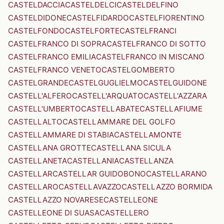
CASTELDACCIA
CASTELDELCI
CASTELDELFINO
CASTELDIDONE
CASTELFIDARDO
CASTELFIORENTINO
CASTELFONDO
CASTELFORTE
CASTELFRANCI
CASTELFRANCO DI SOPRA
CASTELFRANCO DI SOTTO
CASTELFRANCO EMILIA
CASTELFRANCO IN MISCANO
CASTELFRANCO VENETO
CASTELGOMBERTO
CASTELGRANDE
CASTELGUGLIELMO
CASTELGUIDONE
CASTELL'ALFERO
CASTELL'ARQUATO
CASTELL'AZZARA
CASTELL'UMBERTO
CASTELLABATE
CASTELLAFIUME
CASTELLALTO
CASTELLAMMARE DEL GOLFO
CASTELLAMMARE DI STABIA
CASTELLAMONTE
CASTELLANA GROTTE
CASTELLANA SICULA
CASTELLANETA
CASTELLANIA
CASTELLANZA
CASTELLAR
CASTELLAR GUIDOBONO
CASTELLARANO
CASTELLARO
CASTELLAVAZZO
CASTELLAZZO BORMIDA
CASTELLAZZO NOVARESE
CASTELLEONE
CASTELLEONE DI SUASA
CASTELLERO