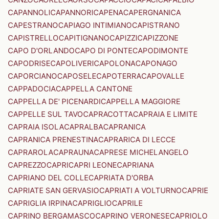
CAPANNOLI
CAPANNORI
CAPENA
CAPERGNANICA
CAPESTRANO
CAPIAGO INTIMIANO
CAPISTRANO
CAPISTRELLO
CAPITIGNANO
CAPIZZI
CAPIZZONE
CAPO D'ORLANDO
CAPO DI PONTE
CAPODIMONTE
CAPODRISE
CAPOLIVERI
CAPOLONA
CAPONAGO
CAPORCIANO
CAPOSELE
CAPOTERRA
CAPOVALLE
CAPPADOCIA
CAPPELLA CANTONE
CAPPELLA DE' PICENARDI
CAPPELLA MAGGIORE
CAPPELLE SUL TAVO
CAPRACOTTA
CAPRAIA E LIMITE
CAPRAIA ISOLA
CAPRALBA
CAPRANICA
CAPRANICA PRENESTINA
CAPRARICA DI LECCE
CAPRAROLA
CAPRAUNA
CAPRESE MICHELANGELO
CAPREZZO
CAPRI
CAPRI LEONE
CAPRIANA
CAPRIANO DEL COLLE
CAPRIATA D'ORBA
CAPRIATE SAN GERVASIO
CAPRIATI A VOLTURNO
CAPRIE
CAPRIGLIA IRPINA
CAPRIGLIO
CAPRILE
CAPRINO BERGAMASCO
CAPRINO VERONESE
CAPRIOLO