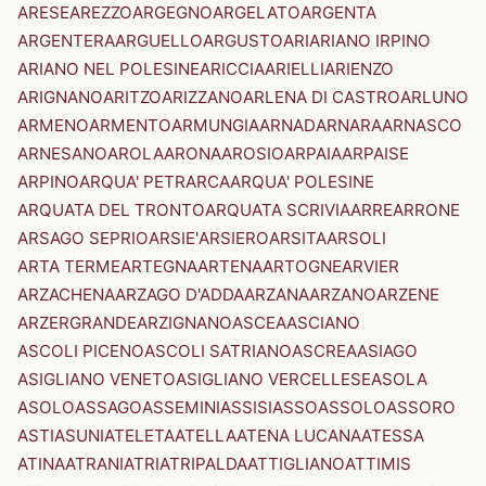
ARESE
AREZZO
ARGEGNO
ARGELATO
ARGENTA
ARGENTERA
ARGUELLO
ARGUSTO
ARI
ARIANO IRPINO
ARIANO NEL POLESINE
ARICCIA
ARIELLI
ARIENZO
ARIGNANO
ARITZO
ARIZZANO
ARLENA DI CASTRO
ARLUNO
ARMENO
ARMENTO
ARMUNGIA
ARNAD
ARNARA
ARNASCO
ARNESANO
AROLA
ARONA
AROSIO
ARPAIA
ARPAISE
ARPINO
ARQUA' PETRARCA
ARQUA' POLESINE
ARQUATA DEL TRONTO
ARQUATA SCRIVIA
ARRE
ARRONE
ARSAGO SEPRIO
ARSIE'
ARSIERO
ARSITA
ARSOLI
ARTA TERME
ARTEGNA
ARTENA
ARTOGNE
ARVIER
ARZACHENA
ARZAGO D'ADDA
ARZANA
ARZANO
ARZENE
ARZERGRANDE
ARZIGNANO
ASCEA
ASCIANO
ASCOLI PICENO
ASCOLI SATRIANO
ASCREA
ASIAGO
ASIGLIANO VENETO
ASIGLIANO VERCELLESE
ASOLA
ASOLO
ASSAGO
ASSEMINI
ASSISI
ASSO
ASSOLO
ASSORO
ASTI
ASUNI
ATELETA
ATELLA
ATENA LUCANA
ATESSA
ATINA
ATRANI
ATRI
ATRIPALDA
ATTIGLIANO
ATTIMIS