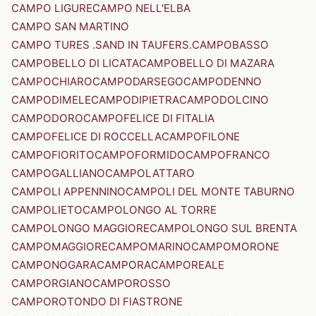
CAMPO LIGURE
CAMPO NELL'ELBA
CAMPO SAN MARTINO
CAMPO TURES .SAND IN TAUFERS.
CAMPOBASSO
CAMPOBELLO DI LICATA
CAMPOBELLO DI MAZARA
CAMPOCHIARO
CAMPODARSEGO
CAMPODENNO
CAMPODIMELE
CAMPODIPIETRA
CAMPODOLCINO
CAMPODORO
CAMPOFELICE DI FITALIA
CAMPOFELICE DI ROCCELLA
CAMPOFILONE
CAMPOFIORITO
CAMPOFORMIDO
CAMPOFRANCO
CAMPOGALLIANO
CAMPOLATTARO
CAMPOLI APPENNINO
CAMPOLI DEL MONTE TABURNO
CAMPOLIETO
CAMPOLONGO AL TORRE
CAMPOLONGO MAGGIORE
CAMPOLONGO SUL BRENTA
CAMPOMAGGIORE
CAMPOMARINO
CAMPOMORONE
CAMPONOGARA
CAMPORA
CAMPOREALE
CAMPORGIANO
CAMPOROSSO
CAMPOROTONDO DI FIASTRONE