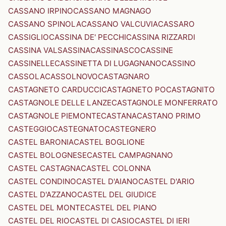
CASSANO IRPINO
CASSANO MAGNAGO
CASSANO SPINOLA
CASSANO VALCUVIA
CASSARO
CASSIGLIO
CASSINA DE' PECCHI
CASSINA RIZZARDI
CASSINA VALSASSINA
CASSINASCO
CASSINE
CASSINELLE
CASSINETTA DI LUGAGNANO
CASSINO
CASSOLA
CASSOLNOVO
CASTAGNARO
CASTAGNETO CARDUCCI
CASTAGNETO PO
CASTAGNITO
CASTAGNOLE DELLE LANZE
CASTAGNOLE MONFERRATO
CASTAGNOLE PIEMONTE
CASTANA
CASTANO PRIMO
CASTEGGIO
CASTEGNATO
CASTEGNERO
CASTEL BARONIA
CASTEL BOGLIONE
CASTEL BOLOGNESE
CASTEL CAMPAGNANO
CASTEL CASTAGNA
CASTEL COLONNA
CASTEL CONDINO
CASTEL D'AIANO
CASTEL D'ARIO
CASTEL D'AZZANO
CASTEL DEL GIUDICE
CASTEL DEL MONTE
CASTEL DEL PIANO
CASTEL DEL RIO
CASTEL DI CASIO
CASTEL DI IERI