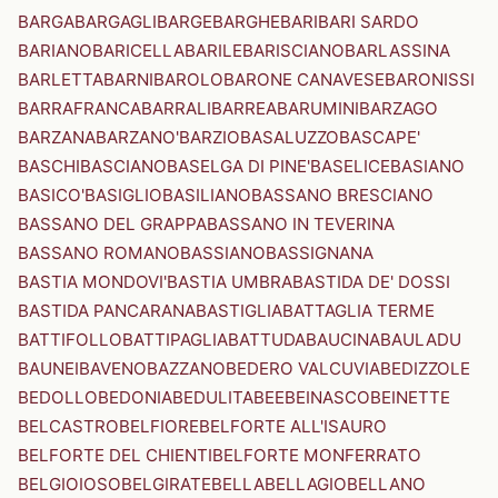
BARGA
BARGAGLI
BARGE
BARGHE
BARI
BARI SARDO
BARIANO
BARICELLA
BARILE
BARISCIANO
BARLASSINA
BARLETTA
BARNI
BAROLO
BARONE CANAVESE
BARONISSI
BARRAFRANCA
BARRALI
BARREA
BARUMINI
BARZAGO
BARZANA
BARZANO'
BARZIO
BASALUZZO
BASCAPE'
BASCHI
BASCIANO
BASELGA DI PINE'
BASELICE
BASIANO
BASICO'
BASIGLIO
BASILIANO
BASSANO BRESCIANO
BASSANO DEL GRAPPA
BASSANO IN TEVERINA
BASSANO ROMANO
BASSIANO
BASSIGNANA
BASTIA MONDOVI'
BASTIA UMBRA
BASTIDA DE' DOSSI
BASTIDA PANCARANA
BASTIGLIA
BATTAGLIA TERME
BATTIFOLLO
BATTIPAGLIA
BATTUDA
BAUCINA
BAULADU
BAUNEI
BAVENO
BAZZANO
BEDERO VALCUVIA
BEDIZZOLE
BEDOLLO
BEDONIA
BEDULITA
BEE
BEINASCO
BEINETTE
BELCASTRO
BELFIORE
BELFORTE ALL'ISAURO
BELFORTE DEL CHIENTI
BELFORTE MONFERRATO
BELGIOIOSO
BELGIRATE
BELLA
BELLAGIO
BELLANO