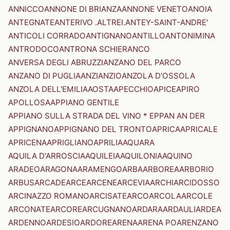
ANNICCO
ANNONE DI BRIANZA
ANNONE VENETO
ANOIA
ANTEGNATE
ANTERIVO .ALTREI.
ANTEY-SAINT-ANDRE'
ANTICOLI CORRADO
ANTIGNANO
ANTILLO
ANTONIMINA
ANTRODOCO
ANTRONA SCHIERANCO
ANVERSA DEGLI ABRUZZI
ANZANO DEL PARCO
ANZANO DI PUGLIA
ANZI
ANZIO
ANZOLA D'OSSOLA
ANZOLA DELL'EMILIA
AOSTA
APECCHIO
APICE
APIRO
APOLLOSA
APPIANO GENTILE
APPIANO SULLA STRADA DEL VINO * EPPAN AN DER
APPIGNANO
APPIGNANO DEL TRONTO
APRICA
APRICALE
APRICENA
APRIGLIANO
APRILIA
AQUARA
AQUILA D'ARROSCIA
AQUILEIA
AQUILONIA
AQUINO
ARADEO
ARAGONA
ARAMENGO
ARBA
ARBOREA
ARBORIO
ARBUS
ARCADE
ARCE
ARCENE
ARCEVIA
ARCHI
ARCIDOSSO
ARCINAZZO ROMANO
ARCISATE
ARCO
ARCOLA
ARCOLE
ARCONATE
ARCORE
ARCUGNANO
ARDARA
ARDAULI
ARDEA
ARDENNO
ARDESIO
ARDORE
ARENA
ARENA PO
ARENZANO