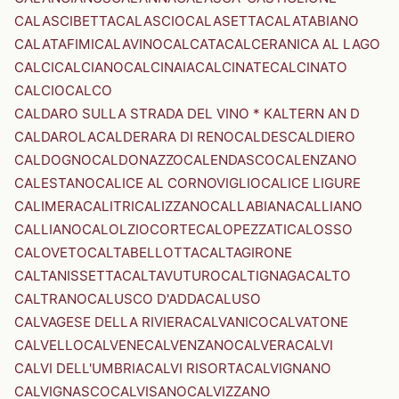
CALASCIBETTA
CALASCIO
CALASETTA
CALATABIANO
CALATAFIMI
CALAVINO
CALCATA
CALCERANICA AL LAGO
CALCI
CALCIANO
CALCINAIA
CALCINATE
CALCINATO
CALCIO
CALCO
CALDARO SULLA STRADA DEL VINO * KALTERN AN D
CALDAROLA
CALDERARA DI RENO
CALDES
CALDIERO
CALDOGNO
CALDONAZZO
CALENDASCO
CALENZANO
CALESTANO
CALICE AL CORNOVIGLIO
CALICE LIGURE
CALIMERA
CALITRI
CALIZZANO
CALLABIANA
CALLIANO
CALLIANO
CALOLZIOCORTE
CALOPEZZATI
CALOSSO
CALOVETO
CALTABELLOTTA
CALTAGIRONE
CALTANISSETTA
CALTAVUTURO
CALTIGNAGA
CALTO
CALTRANO
CALUSCO D'ADDA
CALUSO
CALVAGESE DELLA RIVIERA
CALVANICO
CALVATONE
CALVELLO
CALVENE
CALVENZANO
CALVERA
CALVI
CALVI DELL'UMBRIA
CALVI RISORTA
CALVIGNANO
CALVIGNASCO
CALVISANO
CALVIZZANO