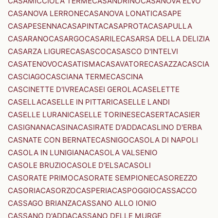
CASAMICCIOLA TERME
CASANDRINO
CASANOVA ELVO
CASANOVA LERRONE
CASANOVA LONATI
CASAPE
CASAPESENNA
CASAPINTA
CASAPROTA
CASAPULLA
CASARANO
CASARGO
CASARILE
CASARSA DELLA DELIZIA
CASARZA LIGURE
CASASCO
CASASCO D'INTELVI
CASATENOVO
CASATISMA
CASAVATORE
CASAZZA
CASCIA
CASCIAGO
CASCIANA TERME
CASCINA
CASCINETTE D'IVREA
CASEI GEROLA
CASELETTE
CASELLA
CASELLE IN PITTARI
CASELLE LANDI
CASELLE LURANI
CASELLE TORINESE
CASERTA
CASIER
CASIGNANA
CASINA
CASIRATE D'ADDA
CASLINO D'ERBA
CASNATE CON BERNATE
CASNIGO
CASOLA DI NAPOLI
CASOLA IN LUNIGIANA
CASOLA VALSENIO
CASOLE BRUZIO
CASOLE D'ELSA
CASOLI
CASORATE PRIMO
CASORATE SEMPIONE
CASOREZZO
CASORIA
CASORZO
CASPERIA
CASPOGGIO
CASSACCO
CASSAGO BRIANZA
CASSANO ALLO IONIO
CASSANO D'ADDA
CASSANO DELLE MURGE