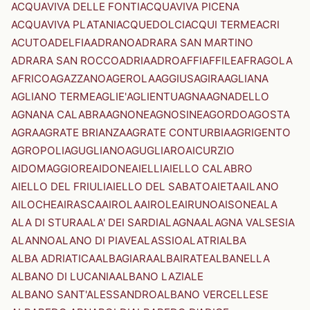
ACQUAVIVA DELLE FONTI
ACQUAVIVA PICENA
ACQUAVIVA PLATANI
ACQUEDOLCI
ACQUI TERME
ACRI
ACUTO
ADELFIA
ADRANO
ADRARA SAN MARTINO
ADRARA SAN ROCCO
ADRIA
ADRO
AFFI
AFFILE
AFRAGOLA
AFRICO
AGAZZANO
AGEROLA
AGGIUS
AGIRA
AGLIANA
AGLIANO TERME
AGLIE'
AGLIENTU
AGNA
AGNADELLO
AGNANA CALABRA
AGNONE
AGNOSINE
AGORDO
AGOSTA
AGRA
AGRATE BRIANZA
AGRATE CONTURBIA
AGRIGENTO
AGROPOLI
AGUGLIANO
AGUGLIARO
AICURZIO
AIDOMAGGIORE
AIDONE
AIELLI
AIELLO CALABRO
AIELLO DEL FRIULI
AIELLO DEL SABATO
AIETA
AILANO
AILOCHE
AIRASCA
AIROLA
AIROLE
AIRUNO
AISONE
ALA
ALA DI STURA
ALA' DEI SARDI
ALAGNA
ALAGNA VALSESIA
ALANNO
ALANO DI PIAVE
ALASSIO
ALATRI
ALBA
ALBA ADRIATICA
ALBAGIARA
ALBAIRATE
ALBANELLA
ALBANO DI LUCANIA
ALBANO LAZIALE
ALBANO SANT'ALESSANDRO
ALBANO VERCELLESE