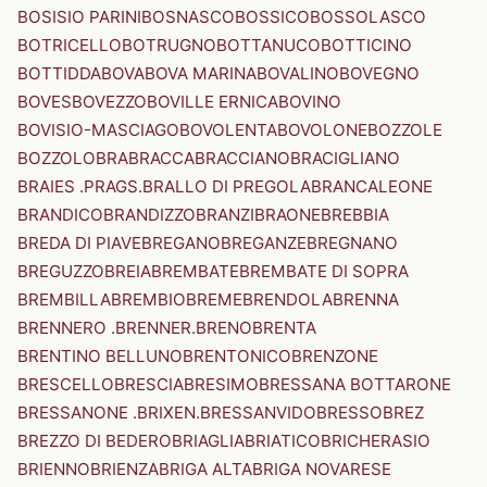
BOSISIO PARINI
BOSNASCO
BOSSICO
BOSSOLASCO
BOTRICELLO
BOTRUGNO
BOTTANUCO
BOTTICINO
BOTTIDDA
BOVA
BOVA MARINA
BOVALINO
BOVEGNO
BOVES
BOVEZZO
BOVILLE ERNICA
BOVINO
BOVISIO-MASCIAGO
BOVOLENTA
BOVOLONE
BOZZOLE
BOZZOLO
BRA
BRACCA
BRACCIANO
BRACIGLIANO
BRAIES .PRAGS.
BRALLO DI PREGOLA
BRANCALEONE
BRANDICO
BRANDIZZO
BRANZI
BRAONE
BREBBIA
BREDA DI PIAVE
BREGANO
BREGANZE
BREGNANO
BREGUZZO
BREIA
BREMBATE
BREMBATE DI SOPRA
BREMBILLA
BREMBIO
BREME
BRENDOLA
BRENNA
BRENNERO .BRENNER.
BRENO
BRENTA
BRENTINO BELLUNO
BRENTONICO
BRENZONE
BRESCELLO
BRESCIA
BRESIMO
BRESSANA BOTTARONE
BRESSANONE .BRIXEN.
BRESSANVIDO
BRESSO
BREZ
BREZZO DI BEDERO
BRIAGLIA
BRIATICO
BRICHERASIO
BRIENNO
BRIENZA
BRIGA ALTA
BRIGA NOVARESE