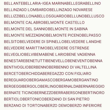
BELLANTE
BELLARIA-IGEA MARINA
BELLEGRA
BELLINO
BELLINZAGO LOMBARDO
BELLINZAGO NOVARESE
BELLIZZI
BELLONA
BELLOSGUARDO
BELLUNO
BELLUSCO
BELMONTE CALABRO
BELMONTE CASTELLO
BELMONTE DEL SANNIO
BELMONTE IN SABINA
BELMONTE MEZZAGNO
BELMONTE PICENO
BELPASSO
BELSITO
BELVEDERE DI SPINELLO
BELVEDERE LANGHE
BELVEDERE MARITTIMO
BELVEDERE OSTRENSE
BELVEGLIO
BELVI
BEMA
BENE LARIO
BENE VAGIENNA
BENESTARE
BENETUTTI
BENEVELLO
BENEVENTO
BENNA
BENTIVOGLIO
BERBENNO
BERBENNO DI VALTELLINA
BERCETO
BERCHIDDA
BEREGAZZO CON FIGLIARO
BEREGUARDO
BERGAMASCO
BERGAMO
BERGANTINO
BERGEGGI
BERGOLO
BERLINGO
BERNALDA
BERNAREGGIO
BERNATE TICINO
BERNEZZO
BERRA
BERSONE
BERTINORO
BERTIOLO
BERTONICO
BERZANO DI SAN PIETRO
BERZANO DI TORTONA
BERZO DEMO
BERZO INFERIORE