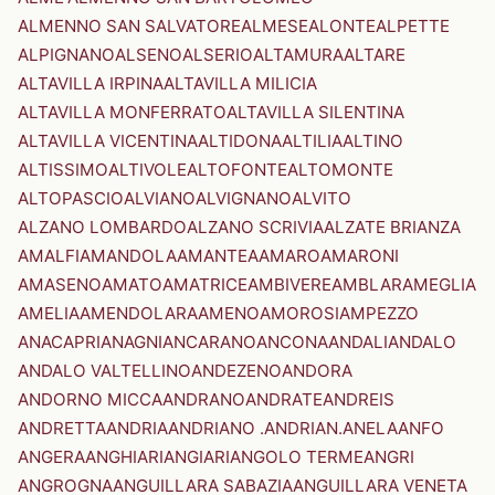
ALMENNO SAN SALVATORE
ALMESE
ALONTE
ALPETTE
ALPIGNANO
ALSENO
ALSERIO
ALTAMURA
ALTARE
ALTAVILLA IRPINA
ALTAVILLA MILICIA
ALTAVILLA MONFERRATO
ALTAVILLA SILENTINA
ALTAVILLA VICENTINA
ALTIDONA
ALTILIA
ALTINO
ALTISSIMO
ALTIVOLE
ALTOFONTE
ALTOMONTE
ALTOPASCIO
ALVIANO
ALVIGNANO
ALVITO
ALZANO LOMBARDO
ALZANO SCRIVIA
ALZATE BRIANZA
AMALFI
AMANDOLA
AMANTEA
AMARO
AMARONI
AMASENO
AMATO
AMATRICE
AMBIVERE
AMBLAR
AMEGLIA
AMELIA
AMENDOLARA
AMENO
AMOROSI
AMPEZZO
ANACAPRI
ANAGNI
ANCARANO
ANCONA
ANDALI
ANDALO
ANDALO VALTELLINO
ANDEZENO
ANDORA
ANDORNO MICCA
ANDRANO
ANDRATE
ANDREIS
ANDRETTA
ANDRIA
ANDRIANO .ANDRIAN.
ANELA
ANFO
ANGERA
ANGHIARI
ANGIARI
ANGOLO TERME
ANGRI
ANGROGNA
ANGUILLARA SABAZIA
ANGUILLARA VENETA