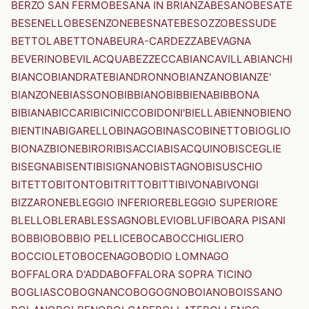
BERZO SAN FERMO
BESANA IN BRIANZA
BESANO
BESATE
BESENELLO
BESENZONE
BESNATE
BESOZZO
BESSUDE
BETTOLA
BETTONA
BEURA-CARDEZZA
BEVAGNA
BEVERINO
BEVILACQUA
BEZZECCA
BIANCAVILLA
BIANCHI
BIANCO
BIANDRATE
BIANDRONNO
BIANZANO
BIANZE'
BIANZONE
BIASSONO
BIBBIANO
BIBBIENA
BIBBONA
BIBIANA
BICCARI
BICINICCO
BIDONI'
BIELLA
BIENNO
BIENO
BIENTINA
BIGARELLO
BINAGO
BINASCO
BINETTO
BIOGLIO
BIONAZ
BIONE
BIRORI
BISACCIA
BISACQUINO
BISCEGLIE
BISEGNA
BISENTI
BISIGNANO
BISTAGNO
BISUSCHIO
BITETTO
BITONTO
BITRITTO
BITTI
BIVONA
BIVONGI
BIZZARONE
BLEGGIO INFERIORE
BLEGGIO SUPERIORE
BLELLO
BLERA
BLESSAGNO
BLEVIO
BLUFI
BOARA PISANI
BOBBIO
BOBBIO PELLICE
BOCA
BOCCHIGLIERO
BOCCIOLETO
BOCENAGO
BODIO LOMNAGO
BOFFALORA D'ADDA
BOFFALORA SOPRA TICINO
BOGLIASCO
BOGNANCO
BOGOGNO
BOIANO
BOISSANO