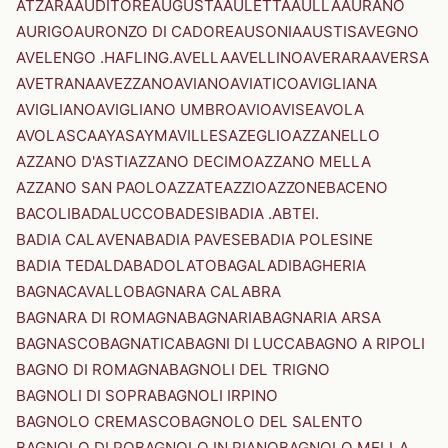
ATZARA
AUDITORE
AUGUSTA
AULETTA
AULLA
AURANO
AURIGO
AURONZO DI CADORE
AUSONIA
AUSTIS
AVEGNO
AVELENGO .HAFLING.
AVELLA
AVELLINO
AVERARA
AVERSA
AVETRANA
AVEZZANO
AVIANO
AVIATICO
AVIGLIANA
AVIGLIANO
AVIGLIANO UMBRO
AVIO
AVISE
AVOLA
AVOLASCA
AYAS
AYMAVILLES
AZEGLIO
AZZANELLO
AZZANO D'ASTI
AZZANO DECIMO
AZZANO MELLA
AZZANO SAN PAOLO
AZZATE
AZZIO
AZZONE
BACENO
BACOLI
BADALUCCO
BADESI
BADIA .ABTEI.
BADIA CALAVENA
BADIA PAVESE
BADIA POLESINE
BADIA TEDALDA
BADOLATO
BAGALADI
BAGHERIA
BAGNACAVALLO
BAGNARA CALABRA
BAGNARA DI ROMAGNA
BAGNARIA
BAGNARIA ARSA
BAGNASCO
BAGNATICA
BAGNI DI LUCCA
BAGNO A RIPOLI
BAGNO DI ROMAGNA
BAGNOLI DEL TRIGNO
BAGNOLI DI SOPRA
BAGNOLI IRPINO
BAGNOLO CREMASCO
BAGNOLO DEL SALENTO
BAGNOLO DI PO
BAGNOLO IN PIANO
BAGNOLO MELLA