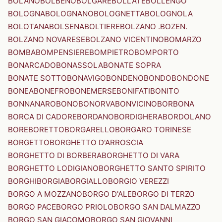
BOLANO
BOLBENO
BOLGARE
BOLLATE
BOLLENGO
BOLOGNA
BOLOGNANO
BOLOGNETTA
BOLOGNOLA
BOLOTANA
BOLSENA
BOLTIERE
BOLZANO .BOZEN.
BOLZANO NOVARESE
BOLZANO VICENTINO
BOMARZO
BOMBA
BOMPENSIERE
BOMPIETRO
BOMPORTO
BONARCADO
BONASSOLA
BONATE SOPRA
BONATE SOTTO
BONAVIGO
BONDENO
BONDO
BONDONE
BONEA
BONEFRO
BONEMERSE
BONIFATI
BONITO
BONNANARO
BONO
BONORVA
BONVICINO
BORBONA
BORCA DI CADORE
BORDANO
BORDIGHERA
BORDOLANO
BORE
BORETTO
BORGARELLO
BORGARO TORINESE
BORGETTO
BORGHETTO D'ARROSCIA
BORGHETTO DI BORBERA
BORGHETTO DI VARA
BORGHETTO LODIGIANO
BORGHETTO SANTO SPIRITO
BORGHI
BORGIA
BORGIALLO
BORGIO VEREZZI
BORGO A MOZZANO
BORGO D'ALE
BORGO DI TERZO
BORGO PACE
BORGO PRIOLO
BORGO SAN DALMAZZO
BORGO SAN GIACOMO
BORGO SAN GIOVANNI