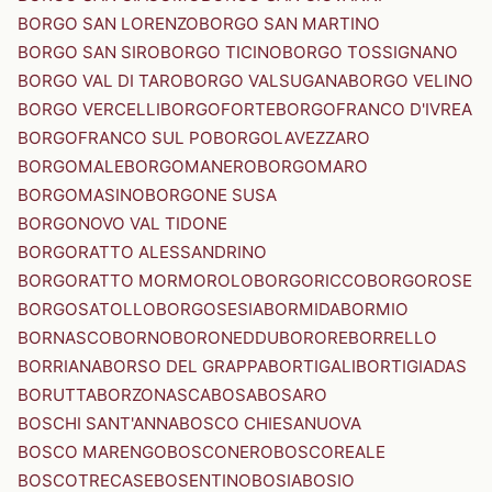
BORGO SAN LORENZO
BORGO SAN MARTINO
BORGO SAN SIRO
BORGO TICINO
BORGO TOSSIGNANO
BORGO VAL DI TARO
BORGO VALSUGANA
BORGO VELINO
BORGO VERCELLI
BORGOFORTE
BORGOFRANCO D'IVREA
BORGOFRANCO SUL PO
BORGOLAVEZZARO
BORGOMALE
BORGOMANERO
BORGOMARO
BORGOMASINO
BORGONE SUSA
BORGONOVO VAL TIDONE
BORGORATTO ALESSANDRINO
BORGORATTO MORMOROLO
BORGORICCO
BORGOROSE
BORGOSATOLLO
BORGOSESIA
BORMIDA
BORMIO
BORNASCO
BORNO
BORONEDDU
BORORE
BORRELLO
BORRIANA
BORSO DEL GRAPPA
BORTIGALI
BORTIGIADAS
BORUTTA
BORZONASCA
BOSA
BOSARO
BOSCHI SANT'ANNA
BOSCO CHIESANUOVA
BOSCO MARENGO
BOSCONERO
BOSCOREALE
BOSCOTRECASE
BOSENTINO
BOSIA
BOSIO