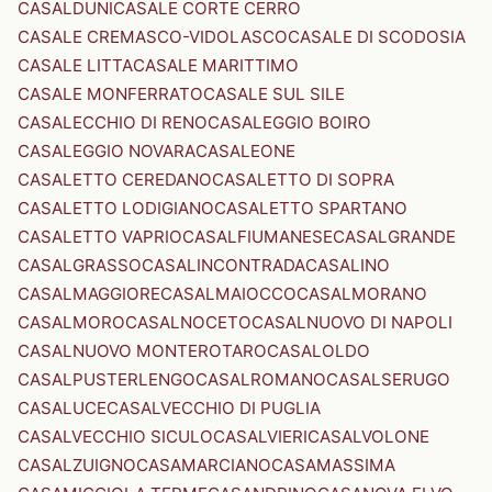
CASALDUNI
CASALE CORTE CERRO
CASALE CREMASCO-VIDOLASCO
CASALE DI SCODOSIA
CASALE LITTA
CASALE MARITTIMO
CASALE MONFERRATO
CASALE SUL SILE
CASALECCHIO DI RENO
CASALEGGIO BOIRO
CASALEGGIO NOVARA
CASALEONE
CASALETTO CEREDANO
CASALETTO DI SOPRA
CASALETTO LODIGIANO
CASALETTO SPARTANO
CASALETTO VAPRIO
CASALFIUMANESE
CASALGRANDE
CASALGRASSO
CASALINCONTRADA
CASALINO
CASALMAGGIORE
CASALMAIOCCO
CASALMORANO
CASALMORO
CASALNOCETO
CASALNUOVO DI NAPOLI
CASALNUOVO MONTEROTARO
CASALOLDO
CASALPUSTERLENGO
CASALROMANO
CASALSERUGO
CASALUCE
CASALVECCHIO DI PUGLIA
CASALVECCHIO SICULO
CASALVIERI
CASALVOLONE
CASALZUIGNO
CASAMARCIANO
CASAMASSIMA