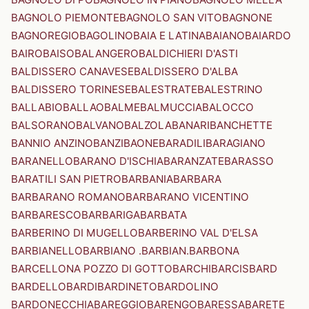
BAGNOLO PIEMONTE
BAGNOLO SAN VITO
BAGNONE
BAGNOREGIO
BAGOLINO
BAIA E LATINA
BAIANO
BAIARDO
BAIRO
BAISO
BALANGERO
BALDICHIERI D'ASTI
BALDISSERO CANAVESE
BALDISSERO D'ALBA
BALDISSERO TORINESE
BALESTRATE
BALESTRINO
BALLABIO
BALLAO
BALME
BALMUCCIA
BALOCCO
BALSORANO
BALVANO
BALZOLA
BANARI
BANCHETTE
BANNIO ANZINO
BANZI
BAONE
BARADILI
BARAGIANO
BARANELLO
BARANO D'ISCHIA
BARANZATE
BARASSO
BARATILI SAN PIETRO
BARBANIA
BARBARA
BARBARANO ROMANO
BARBARANO VICENTINO
BARBARESCO
BARBARIGA
BARBATA
BARBERINO DI MUGELLO
BARBERINO VAL D'ELSA
BARBIANELLO
BARBIANO .BARBIAN.
BARBONA
BARCELLONA POZZO DI GOTTO
BARCHI
BARCIS
BARD
BARDELLO
BARDI
BARDINETO
BARDOLINO
BARDONECCHIA
BAREGGIO
BARENGO
BARESSA
BARETE