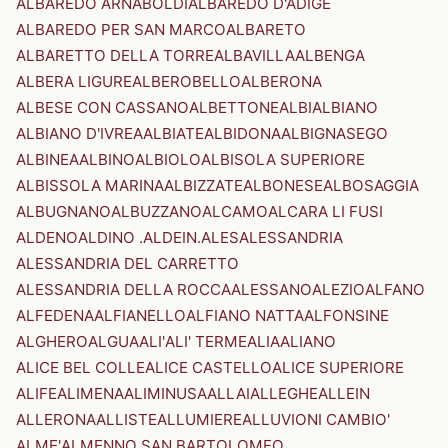
ALBAREDO ARNABOLDI
ALBAREDO D'ADIGE
ALBAREDO PER SAN MARCO
ALBARETO
ALBARETTO DELLA TORRE
ALBAVILLA
ALBENGA
ALBERA LIGURE
ALBEROBELLO
ALBERONA
ALBESE CON CASSANO
ALBETTONE
ALBI
ALBIANO
ALBIANO D'IVREA
ALBIATE
ALBIDONA
ALBIGNASEGO
ALBINEA
ALBINO
ALBIOLO
ALBISOLA SUPERIORE
ALBISSOLA MARINA
ALBIZZATE
ALBONESE
ALBOSAGGIA
ALBUGNANO
ALBUZZANO
ALCAMO
ALCARA LI FUSI
ALDENO
ALDINO .ALDEIN.
ALES
ALESSANDRIA
ALESSANDRIA DEL CARRETTO
ALESSANDRIA DELLA ROCCA
ALESSANO
ALEZIO
ALFANO
ALFEDENA
ALFIANELLO
ALFIANO NATTA
ALFONSINE
ALGHERO
ALGUA
ALI'
ALI' TERME
ALIA
ALIANO
ALICE BEL COLLE
ALICE CASTELLO
ALICE SUPERIORE
ALIFE
ALIMENA
ALIMINUSA
ALLAI
ALLEGHE
ALLEIN
ALLERONA
ALLISTE
ALLUMIERE
ALLUVIONI CAMBIO'
ALME'
ALMENNO SAN BARTOLOMEO