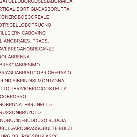
SATOLLO
BORGOSESIA
BORMIDA
RTIGALI
BORTIGIADAS
BORUTTA
CONERO
BOSCOREALE
OTRICELLO
BOTRUGNO
ILLE ERNICA
BOVINO
LIANO
BRAIES .PRAGS.
IAVE
BREGANO
BREGANZE
DOLA
BRENNA
BRESCIA
BRESIMO
BRIAGLIA
BRIATICO
BRICHERASIO
RINDISI
BRINDISI MONTAGNA
ITTOLI
BRIVIO
BROCCOSTELLA
SCO
BROSSO
NO
BRUNATE
BRUNELLO
RUSSON
BRUZOLO
INO
BUCINE
BUDDUSO'
BUDOIA
O
BULGAROGRASSO
BULTEI
BULZI
BURGIO
BURGOS
BURIASCO