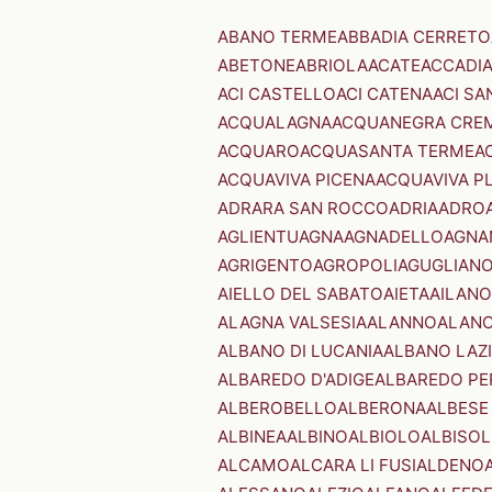
ABANO TERME
ABBADIA CERRETO
ABETONE
ABRIOLA
ACATE
ACCADI
ACI CASTELLO
ACI CATENA
ACI SA
ACQUALAGNA
ACQUANEGRA CRE
ACQUARO
ACQUASANTA TERME
A
ACQUAVIVA PICENA
ACQUAVIVA P
ADRARA SAN ROCCO
ADRIA
ADRO
AGLIENTU
AGNA
AGNADELLO
AGNA
AGRIGENTO
AGROPOLI
AGUGLIAN
AIELLO DEL SABATO
AIETA
AILANO
ALAGNA VALSESIA
ALANNO
ALANO
ALBANO DI LUCANIA
ALBANO LAZ
ALBAREDO D'ADIGE
ALBAREDO PE
ALBEROBELLO
ALBERONA
ALBESE
ALBINEA
ALBINO
ALBIOLO
ALBISOL
ALCAMO
ALCARA LI FUSI
ALDENO