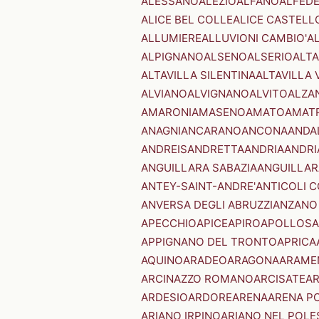
ALESSANO
ALEZIO
ALFANO
ALFED
ALICE BEL COLLE
ALICE CASTELL
ALLUMIERE
ALLUVIONI CAMBIO'
A
ALPIGNANO
ALSENO
ALSERIO
ALT
ALTAVILLA SILENTINA
ALTAVILLA 
ALVIANO
ALVIGNANO
ALVITO
ALZA
AMARONI
AMASENO
AMATO
AMAT
ANAGNI
ANCARANO
ANCONA
ANDA
ANDREIS
ANDRETTA
ANDRIA
ANDRI
ANGUILLARA SABAZIA
ANGUILLAR
ANTEY-SAINT-ANDRE'
ANTICOLI 
ANVERSA DEGLI ABRUZZI
ANZANO
APECCHIO
APICE
APIRO
APOLLOSA
APPIGNANO DEL TRONTO
APRICA
AQUINO
ARADEO
ARAGONA
ARAME
ARCINAZZO ROMANO
ARCISATE
A
ARDESIO
ARDORE
ARENA
ARENA P
ARIANO IRPINO
ARIANO NEL POLE