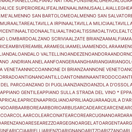
ENA
ALFIANELLO
ALFIANO NATTA
ALFONSINE
ALGHERO
ALGUA
A
O
ALICE SUPERIORE
ALIFE
ALIMENA
ALIMINUSA
ALLAI
ALLEGHE
LME'
ALMENNO SAN BARTOLOMEO
ALMENNO SAN SALVATOR
AMURA
ALTARE
ALTAVILLA IRPINA
ALTAVILLA MILICIA
ALTAVILL
VICENTINA
ALTIDONA
ALTILIA
ALTINO
ALTISSIMO
ALTIVOLE
ALT
NO LOMBARDO
ALZANO SCRIVIA
ALZATE BRIANZA
AMALFI
AMA
RICE
AMBIVERE
AMBLAR
AMEGLIA
AMELIA
AMENDOLARA
AMEN
LI
ANDALO
ANDALO VALTELLINO
ANDEZENO
ANDORA
ANDORNO
ANO .ANDRIAN.
ANELA
ANFO
ANGERA
ANGHIARI
ANGIARI
ANGOL
A VENETA
ANNICCO
ANNONE DI BRIANZA
ANNONE VENETO
AN
CORRADO
ANTIGNANO
ANTILLO
ANTONIMINA
ANTRODOCO
ANT
 DEL PARCO
ANZANO DI PUGLIA
ANZI
ANZIO
ANZOLA D'OSSOL
APPIANO GENTILE
APPIANO SULLA STRADA DEL VINO * EPPA
APRICALE
APRICENA
APRIGLIANO
APRILIA
AQUARA
AQUILA D'A
NGO
ARBA
ARBOREA
ARBORIO
ARBUS
ARCADE
ARCE
ARCENE
AR
RCO
ARCOLA
ARCOLE
ARCONATE
ARCORE
ARCUGNANO
ARDAR
O
ARENZANO
ARESE
AREZZO
ARGEGNO
ARGELATO
ARGENTA
ARG
SINE
ARICCIA
ARIELLI
ARIENZO
ARIGNANO
ARITZO
ARIZZANO
ARL