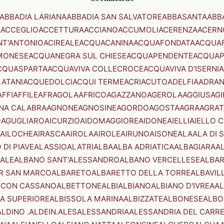
ABBADIA LARIANA
ABBADIA SAN SALVATORE
ABBASANTA
ABB
A
ACCEGLIO
ACCETTURA
ACCIANO
ACCUMOLI
ACERENZA
ACERN
NT'ANTONIO
ACIREALE
ACQUACANINA
ACQUAFONDATA
ACQUA
MONESE
ACQUANEGRA SUL CHIESE
ACQUAPENDENTE
ACQUAP
CQUASPARTA
ACQUAVIVA COLLECROCE
ACQUAVIVA D'ISERNIA
LATANI
ACQUEDOLCI
ACQUI TERME
ACRI
ACUTO
ADELFIA
ADRA
AFFI
AFFILE
AFRAGOLA
AFRICO
AGAZZANO
AGEROLA
AGGIUS
AGI
NA CALABRA
AGNONE
AGNOSINE
AGORDO
AGOSTA
AGRA
AGRAT
O
AGUGLIARO
AICURZIO
AIDOMAGGIORE
AIDONE
AIELLI
AIELLO 
AILOCHE
AIRASCA
AIROLA
AIROLE
AIRUNO
AISONE
ALA
ALA DI 
 DI PIAVE
ALASSIO
ALATRI
ALBA
ALBA ADRIATICA
ALBAGIARA
A
IALE
ALBANO SANT'ALESSANDRO
ALBANO VERCELLESE
ALBAR
R SAN MARCO
ALBARETO
ALBARETTO DELLA TORRE
ALBAVIL
 CON CASSANO
ALBETTONE
ALBI
ALBIANO
ALBIANO D'IVREA
AL
A SUPERIORE
ALBISSOLA MARINA
ALBIZZATE
ALBONESE
ALBO
ALDINO .ALDEIN.
ALES
ALESSANDRIA
ALESSANDRIA DEL CARR