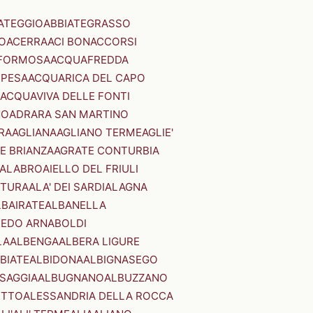
ATEGGIO
ABBIATEGRASSO
O
ACERRA
ACI BONACCORSI
FORMOSA
ACQUAFREDDA
PESA
ACQUARICA DEL CAPO
ACQUAVIVA DELLE FONTI
NO
ADRARA SAN MARTINO
RA
AGLIANA
AGLIANO TERME
AGLIE'
E BRIANZA
AGRATE CONTURBIA
CALABRO
AIELLO DEL FRIULI
STURA
ALA' DEI SARDI
ALAGNA
LBAIRATE
ALBANELLA
EDO ARNABOLDI
LA
ALBENGA
ALBERA LIGURE
BIATE
ALBIDONA
ALBIGNASEGO
SAGGIA
ALBUGNANO
ALBUZZANO
ETTO
ALESSANDRIA DELLA ROCCA