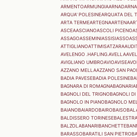
ARMENTO
ARMUNGIA
ARNAD
ARNA
ARQUA' POLESINE
ARQUATA DEL 
ARTA TERME
ARTEGNA
ARTENA
AR
ASCEA
ASCIANO
ASCOLI PICENO
A
ASSAGO
ASSEMINI
ASSISI
ASSO
AS
ATTIGLIANO
ATTIMIS
ATZARA
AUDI
AVELENGO .HAFLING.
AVELLA
AVE
AVIGLIANO UMBRO
AVIO
AVISE
AVO
AZZANO MELLA
AZZANO SAN PAO
BADIA PAVESE
BADIA POLESINE
BA
BAGNARA DI ROMAGNA
BAGNARIA
BAGNOLI DEL TRIGNO
BAGNOLI DI
BAGNOLO IN PIANO
BAGNOLO ME
BAIANO
BAIARDO
BAIRO
BAISO
BAL
BALDISSERO TORINESE
BALESTR
BALZOLA
BANARI
BANCHETTE
BAN
BARASSO
BARATILI SAN PIETRO
B