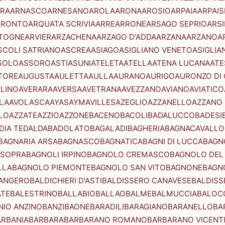
RA
ARNASCO
ARNESANO
AROLA
ARONA
AROSIO
ARPAIA
ARPAIS
TRONTO
ARQUATA SCRIVIA
ARRE
ARRONE
ARSAGO SEPRIO
ARSI
TOGNE
ARVIER
ARZACHENA
ARZAGO D'ADDA
ARZANA
ARZANO
A
SCOLI SATRIANO
ASCREA
ASIAGO
ASIGLIANO VENETO
ASIGLIA
SOLO
ASSORO
ASTI
ASUNI
ATELETA
ATELLA
ATENA LUCANA
ATE
TORE
AUGUSTA
AULETTA
AULLA
AURANO
AURIGO
AURONZO DI
LLINO
AVERARA
AVERSA
AVETRANA
AVEZZANO
AVIANO
AVIATICO
LA
AVOLASCA
AYAS
AYMAVILLES
AZEGLIO
AZZANELLO
AZZANO 
LO
AZZATE
AZZIO
AZZONE
BACENO
BACOLI
BADALUCCO
BADESI
DIA TEDALDA
BADOLATO
BAGALADI
BAGHERIA
BAGNACAVALLO
BAGNARIA ARSA
BAGNASCO
BAGNATICA
BAGNI DI LUCCA
BAGNO
 SOPRA
BAGNOLI IRPINO
BAGNOLO CREMASCO
BAGNOLO DEL
LLA
BAGNOLO PIEMONTE
BAGNOLO SAN VITO
BAGNONE
BAGN
ANGERO
BALDICHIERI D'ASTI
BALDISSERO CANAVESE
BALDISS
ATE
BALESTRINO
BALLABIO
BALLAO
BALME
BALMUCCIA
BALOC
NIO ANZINO
BANZI
BAONE
BARADILI
BARAGIANO
BARANELLO
BA
ARBANIA
BARBARA
BARBARANO ROMANO
BARBARANO VICENT