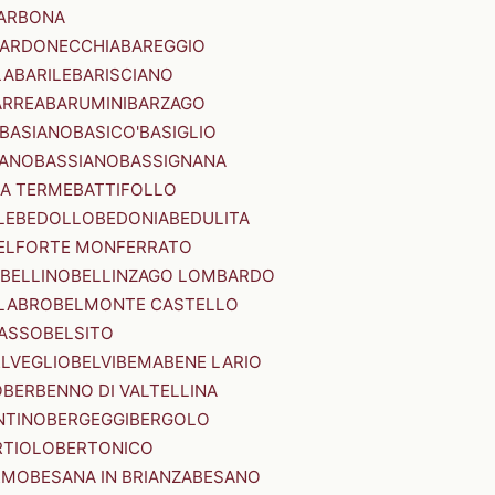
ARBONA
ARDONECCHIA
BAREGGIO
LA
BARILE
BARISCIANO
ARREA
BARUMINI
BARZAGO
BASIANO
BASICO'
BASIGLIO
ANO
BASSIANO
BASSIGNANA
IA TERME
BATTIFOLLO
LE
BEDOLLO
BEDONIA
BEDULITA
ELFORTE MONFERRATO
BELLINO
BELLINZAGO LOMBARDO
LABRO
BELMONTE CASTELLO
ASSO
BELSITO
ELVEGLIO
BELVI
BEMA
BENE LARIO
O
BERBENNO DI VALTELLINA
NTINO
BERGEGGI
BERGOLO
RTIOLO
BERTONICO
RMO
BESANA IN BRIANZA
BESANO