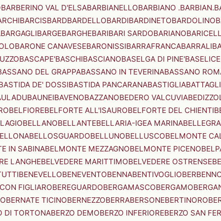
O
BARBERINO VAL D'ELSA
BARBIANELLO
BARBIANO .BARBIAN.
B
ARCHI
BARCIS
BARD
BARDELLO
BARDI
BARDINETO
BARDOLINO
B
A
BARGAGLI
BARGE
BARGHE
BARI
BARI SARDO
BARIANO
BARICEL
OLO
BARONE CANAVESE
BARONISSI
BARRAFRANCA
BARRALI
B
UZZO
BASCAPE'
BASCHI
BASCIANO
BASELGA DI PINE'
BASELICE
BASSANO DEL GRAPPA
BASSANO IN TEVERINA
BASSANO ROM
BASTIDA DE' DOSSI
BASTIDA PANCARANA
BASTIGLIA
BATTAGL
AULADU
BAUNEI
BAVENO
BAZZANO
BEDERO VALCUVIA
BEDIZZO
RO
BELFIORE
BELFORTE ALL'ISAURO
BELFORTE DEL CHIENTI
B
LAGIO
BELLANO
BELLANTE
BELLARIA-IGEA MARINA
BELLEGRA
ELLONA
BELLOSGUARDO
BELLUNO
BELLUSCO
BELMONTE CA
E IN SABINA
BELMONTE MEZZAGNO
BELMONTE PICENO
BELP
RE LANGHE
BELVEDERE MARITTIMO
BELVEDERE OSTRENSE
B
TUTTI
BENEVELLO
BENEVENTO
BENNA
BENTIVOGLIO
BERBENN
CON FIGLIARO
BEREGUARDO
BERGAMASCO
BERGAMO
BERGA
IO
BERNATE TICINO
BERNEZZO
BERRA
BERSONE
BERTINORO
BE
 DI TORTONA
BERZO DEMO
BERZO INFERIORE
BERZO SAN FE