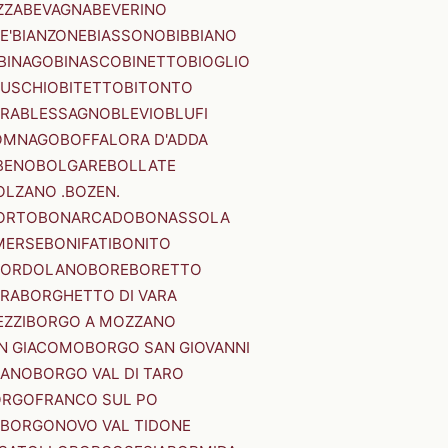
ZZA
BEVAGNA
BEVERINO
E'
BIANZONE
BIASSONO
BIBBIANO
BINAGO
BINASCO
BINETTO
BIOGLIO
SUSCHIO
BITETTO
BITONTO
ERA
BLESSAGNO
BLEVIO
BLUFI
OMNAGO
BOFFALORA D'ADDA
BENO
BOLGARE
BOLLATE
OLZANO .BOZEN.
ORTO
BONARCADO
BONASSOLA
MERSE
BONIFATI
BONITO
BORDOLANO
BORE
BORETTO
ERA
BORGHETTO DI VARA
ZZI
BORGO A MOZZANO
N GIACOMO
BORGO SAN GIOVANNI
NANO
BORGO VAL DI TARO
RGOFRANCO SUL PO
BORGONOVO VAL TIDONE