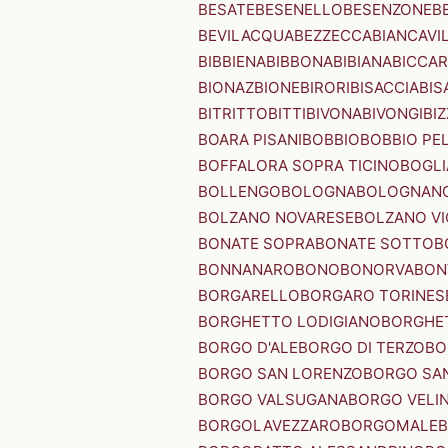
BESATE
BESENELLO
BESENZONE
B
BEVILACQUA
BEZZECCA
BIANCAVI
BIBBIENA
BIBBONA
BIBIANA
BICCAR
BIONAZ
BIONE
BIRORI
BISACCIA
BIS
BITRITTO
BITTI
BIVONA
BIVONGI
BI
BOARA PISANI
BOBBIO
BOBBIO PEL
BOFFALORA SOPRA TICINO
BOGL
BOLLENGO
BOLOGNA
BOLOGNAN
BOLZANO NOVARESE
BOLZANO VI
BONATE SOPRA
BONATE SOTTO
B
BONNANARO
BONO
BONORVA
BON
BORGARELLO
BORGARO TORINES
BORGHETTO LODIGIANO
BORGHET
BORGO D'ALE
BORGO DI TERZO
BO
BORGO SAN LORENZO
BORGO SA
BORGO VALSUGANA
BORGO VELI
BORGOLAVEZZARO
BORGOMALE