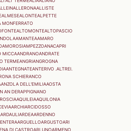
LI'
ALI' TERME
ALIA
ALIANO
ALLEIN
ALLERONA
ALLISTE
E
ALMESE
ALONTE
ALPETTE
A MONFERRATO
OFONTE
ALTOMONTE
ALTOPASCIO
NDOLA
AMANTEA
AMARO
O
AMOROSI
AMPEZZO
ANACAPRI
 MICCA
ANDRANO
ANDRATE
O TERME
ANGRI
ANGROGNA
OIA
ANTEGNATE
ANTERIVO .ALTREI.
RONA SCHIERANCO
A
ANZOLA DELL'EMILIA
AOSTA
N AN DER
APPIGNANO
RROSCIA
AQUILEIA
AQUILONIA
CEVIA
ARCHI
ARCIDOSSO
A
ARDAULI
ARDEA
ARDENNO
ENTERA
ARGUELLO
ARGUSTO
ARI
ENA DI CASTRO
ARLUNO
ARMENO