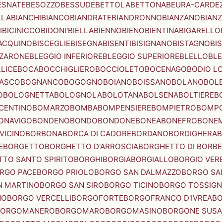
ESNATE
BESOZZO
BESSUDE
BETTOLA
BETTONA
BEURA-CARDE
LLA
BIANCHI
BIANCO
BIANDRATE
BIANDRONNO
BIANZANO
BIANZ
I
BICINICCO
BIDONI'
BIELLA
BIENNO
BIENO
BIENTINA
BIGARELLO
ACQUINO
BISCEGLIE
BISEGNA
BISENTI
BISIGNANO
BISTAGNO
BI
ZZARONE
BLEGGIO INFERIORE
BLEGGIO SUPERIORE
BLELLO
BL
LICE
BOCA
BOCCHIGLIERO
BOCCIOLETO
BOCENAGO
BODIO L
IASCO
BOGNANCO
BOGOGNO
BOIANO
BOISSANO
BOLANO
BOL
O
BOLOGNETTA
BOLOGNOLA
BOLOTANA
BOLSENA
BOLTIERE
B
CENTINO
BOMARZO
BOMBA
BOMPENSIERE
BOMPIETRO
BOMP
ONAVIGO
BONDENO
BONDO
BONDONE
BONEA
BONEFRO
BONE
VICINO
BORBONA
BORCA DI CADORE
BORDANO
BORDIGHERA
E
BORGETTO
BORGHETTO D'ARROSCIA
BORGHETTO DI BORB
TO SANTO SPIRITO
BORGHI
BORGIA
BORGIALLO
BORGIO VERE
RGO PACE
BORGO PRIOLO
BORGO SAN DALMAZZO
BORGO SA
N MARTINO
BORGO SAN SIRO
BORGO TICINO
BORGO TOSSIG
NO
BORGO VERCELLI
BORGOFORTE
BORGOFRANCO D'IVREA
BO
BORGOMANERO
BORGOMARO
BORGOMASINO
BORGONE SUSA