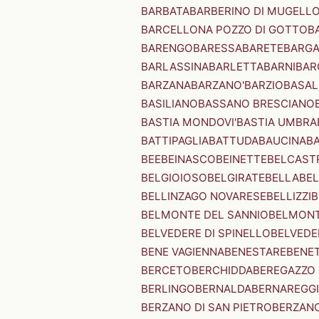
BARBATA
BARBERINO DI MUGELL
BARCELLONA POZZO DI GOTTO
B
BARENGO
BARESSA
BARETE
BARG
BARLASSINA
BARLETTA
BARNI
BAR
BARZANA
BARZANO'
BARZIO
BASAL
BASILIANO
BASSANO BRESCIANO
BASTIA MONDOVI'
BASTIA UMBRA
BATTIPAGLIA
BATTUDA
BAUCINA
B
BEE
BEINASCO
BEINETTE
BELCAST
BELGIOIOSO
BELGIRATE
BELLA
BEL
BELLINZAGO NOVARESE
BELLIZZI
B
BELMONTE DEL SANNIO
BELMONT
BELVEDERE DI SPINELLO
BELVEDE
BENE VAGIENNA
BENESTARE
BENE
BERCETO
BERCHIDDA
BEREGAZZO 
BERLINGO
BERNALDA
BERNAREGG
BERZANO DI SAN PIETRO
BERZANO