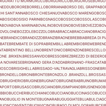
RGORATTO MORMOROLO
BORGORICCO
BORGOROSE
BORGO
NEDDU
BORORE
BORRELLO
BORRIANA
BORSO DEL GRAPPA
BO
HI SANT'ANNA
BOSCO CHIESANUOVA
BOSCO MARENGO
BOS
A
BOSIO
BOSISIO PARINI
BOSNASCO
BOSSICO
BOSSOLASCO
B
A
BOVA
BOVA MARINA
BOVALINO
BOVEGNO
BOVES
BOVEZZO
BOV
OVOLONE
BOZZOLE
BOZZOLO
BRA
BRACCA
BRACCIANO
BRACIG
NE
BRANDICO
BRANDIZZO
BRANZI
BRAONE
BREBBIA
BREDA DI P
BATE
BREMBATE DI SOPRA
BREMBILLA
BREMBIO
BREME
BREN
NTA
BRENTINO BELLUNO
BRENTONICO
BRENZONE
BRESCELLO
NE .BRIXEN.
BRESSANVIDO
BRESSO
BREZ
BREZZO DI BEDERO
GA NOVARESE
BRIGNANO GERA D'ADDA
BRIGNANO-FRASCATA
B
IOSCO
BRISIGHELLA
BRISSAGO-VALTRAVAGLIA
BRISSOGNE
BR
BRONDELLO
BRONI
BRONTE
BRONZOLO .BRANZOLL.
BROSSA
LO
BRUGHERIO
BRUGINE
BRUGNATO
BRUGNERA
BRUINO
BRUMA
APORTO
BRUSASCO
BRUSCIANO
BRUSIMPIANO
BRUSNENGO
B
BBIO
BUCCHERI
BUCCHIANICO
BUCCIANO
BUCCINASCO
BUCC
ANO
BUGLIO IN MONTE
BUGNARA
BUGUGGIATE
BUJA
BULCIAG
BUONCONVENTO
BUONVICINO
BURAGO DI MOLGORA
BURCEI