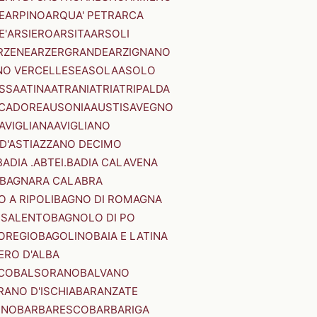
E
ARPINO
ARQUA' PETRARCA
E'
ARSIERO
ARSITA
ARSOLI
RZENE
ARZERGRANDE
ARZIGNANO
NO VERCELLESE
ASOLA
ASOLO
SSA
ATINA
ATRANI
ATRI
ATRIPALDA
 CADORE
AUSONIA
AUSTIS
AVEGNO
AVIGLIANA
AVIGLIANO
D'ASTI
AZZANO DECIMO
BADIA .ABTEI.
BADIA CALAVENA
BAGNARA CALABRA
 A RIPOLI
BAGNO DI ROMAGNA
 SALENTO
BAGNOLO DI PO
OREGIO
BAGOLINO
BAIA E LATINA
ERO D'ALBA
CO
BALSORANO
BALVANO
RANO D'ISCHIA
BARANZATE
INO
BARBARESCO
BARBARIGA