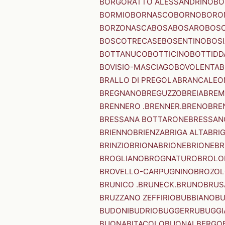
BORGORATTO ALESSANDRINO
BO
BORMIO
BORNASCO
BORNO
BORO
BORZONASCA
BOSA
BOSARO
BOSC
BOSCOTRECASE
BOSENTINO
BOSI
BOTTANUCO
BOTTICINO
BOTTIDD
BOVISIO-MASCIAGO
BOVOLENTA
B
BRALLO DI PREGOLA
BRANCALEO
BREGNANO
BREGUZZO
BREIA
BREM
BRENNERO .BRENNER.
BRENO
BRE
BRESSANA BOTTARONE
BRESSANO
BRIENNO
BRIENZA
BRIGA ALTA
BRI
BRINZIO
BRIONA
BRIONE
BRIONE
BR
BROGLIANO
BROGNATURO
BROLO
BROVELLO-CARPUGNINO
BROZO
BRUNICO .BRUNECK.
BRUNO
BRUS
BRUZZANO ZEFFIRIO
BUBBIANO
BU
BUDONI
BUDRIO
BUGGERRU
BUGGI
BUONABITACOLO
BUONALBERGO