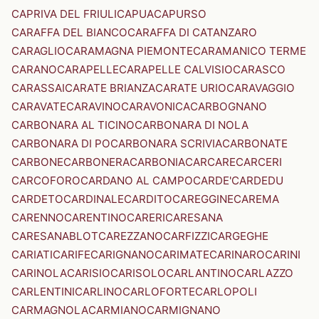
CAPRIVA DEL FRIULI
CAPUA
CAPURSO
CARAFFA DEL BIANCO
CARAFFA DI CATANZARO
CARAGLIO
CARAMAGNA PIEMONTE
CARAMANICO TERME
CARANO
CARAPELLE
CARAPELLE CALVISIO
CARASCO
CARASSAI
CARATE BRIANZA
CARATE URIO
CARAVAGGIO
CARAVATE
CARAVINO
CARAVONICA
CARBOGNANO
CARBONARA AL TICINO
CARBONARA DI NOLA
CARBONARA DI PO
CARBONARA SCRIVIA
CARBONATE
CARBONE
CARBONERA
CARBONIA
CARCARE
CARCERI
CARCOFORO
CARDANO AL CAMPO
CARDE'
CARDEDU
CARDETO
CARDINALE
CARDITO
CAREGGINE
CAREMA
CARENNO
CARENTINO
CARERI
CARESANA
CARESANABLOT
CAREZZANO
CARFIZZI
CARGEGHE
CARIATI
CARIFE
CARIGNANO
CARIMATE
CARINARO
CARINI
CARINOLA
CARISIO
CARISOLO
CARLANTINO
CARLAZZO
CARLENTINI
CARLINO
CARLOFORTE
CARLOPOLI
CARMAGNOLA
CARMIANO
CARMIGNANO