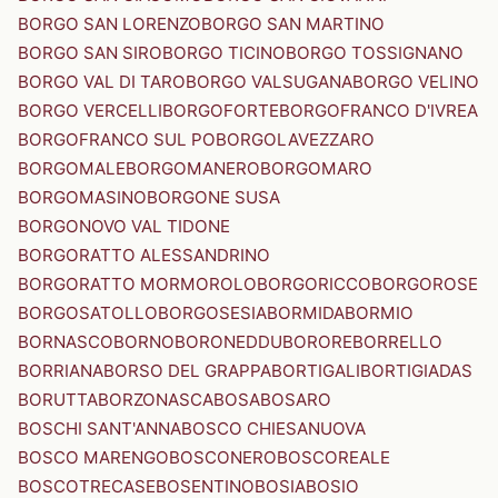
BORGO SAN LORENZO
BORGO SAN MARTINO
BORGO SAN SIRO
BORGO TICINO
BORGO TOSSIGNANO
BORGO VAL DI TARO
BORGO VALSUGANA
BORGO VELINO
BORGO VERCELLI
BORGOFORTE
BORGOFRANCO D'IVREA
BORGOFRANCO SUL PO
BORGOLAVEZZARO
BORGOMALE
BORGOMANERO
BORGOMARO
BORGOMASINO
BORGONE SUSA
BORGONOVO VAL TIDONE
BORGORATTO ALESSANDRINO
BORGORATTO MORMOROLO
BORGORICCO
BORGOROSE
BORGOSATOLLO
BORGOSESIA
BORMIDA
BORMIO
BORNASCO
BORNO
BORONEDDU
BORORE
BORRELLO
BORRIANA
BORSO DEL GRAPPA
BORTIGALI
BORTIGIADAS
BORUTTA
BORZONASCA
BOSA
BOSARO
BOSCHI SANT'ANNA
BOSCO CHIESANUOVA
BOSCO MARENGO
BOSCONERO
BOSCOREALE
BOSCOTRECASE
BOSENTINO
BOSIA
BOSIO