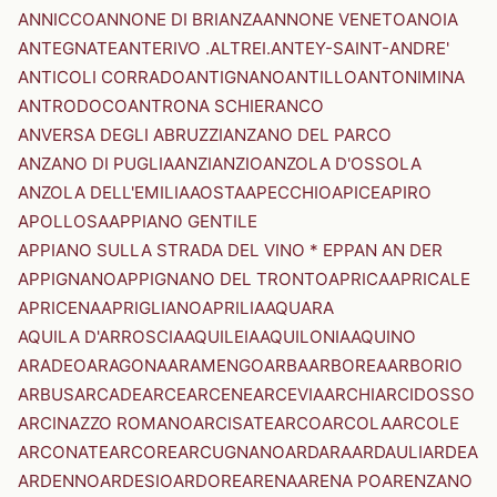
ANNICCO
ANNONE DI BRIANZA
ANNONE VENETO
ANOIA
ANTEGNATE
ANTERIVO .ALTREI.
ANTEY-SAINT-ANDRE'
ANTICOLI CORRADO
ANTIGNANO
ANTILLO
ANTONIMINA
ANTRODOCO
ANTRONA SCHIERANCO
ANVERSA DEGLI ABRUZZI
ANZANO DEL PARCO
ANZANO DI PUGLIA
ANZI
ANZIO
ANZOLA D'OSSOLA
ANZOLA DELL'EMILIA
AOSTA
APECCHIO
APICE
APIRO
APOLLOSA
APPIANO GENTILE
APPIANO SULLA STRADA DEL VINO * EPPAN AN DER
APPIGNANO
APPIGNANO DEL TRONTO
APRICA
APRICALE
APRICENA
APRIGLIANO
APRILIA
AQUARA
AQUILA D'ARROSCIA
AQUILEIA
AQUILONIA
AQUINO
ARADEO
ARAGONA
ARAMENGO
ARBA
ARBOREA
ARBORIO
ARBUS
ARCADE
ARCE
ARCENE
ARCEVIA
ARCHI
ARCIDOSSO
ARCINAZZO ROMANO
ARCISATE
ARCO
ARCOLA
ARCOLE
ARCONATE
ARCORE
ARCUGNANO
ARDARA
ARDAULI
ARDEA
ARDENNO
ARDESIO
ARDORE
ARENA
ARENA PO
ARENZANO