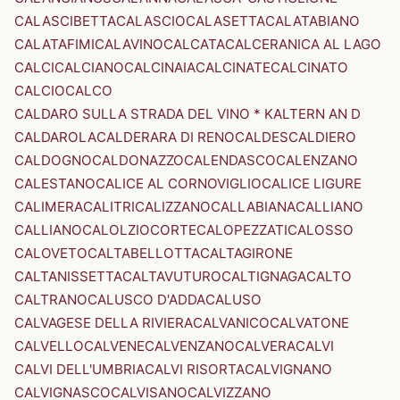
CALASCIBETTA
CALASCIO
CALASETTA
CALATABIANO
CALATAFIMI
CALAVINO
CALCATA
CALCERANICA AL LAGO
CALCI
CALCIANO
CALCINAIA
CALCINATE
CALCINATO
CALCIO
CALCO
CALDARO SULLA STRADA DEL VINO * KALTERN AN D
CALDAROLA
CALDERARA DI RENO
CALDES
CALDIERO
CALDOGNO
CALDONAZZO
CALENDASCO
CALENZANO
CALESTANO
CALICE AL CORNOVIGLIO
CALICE LIGURE
CALIMERA
CALITRI
CALIZZANO
CALLABIANA
CALLIANO
CALLIANO
CALOLZIOCORTE
CALOPEZZATI
CALOSSO
CALOVETO
CALTABELLOTTA
CALTAGIRONE
CALTANISSETTA
CALTAVUTURO
CALTIGNAGA
CALTO
CALTRANO
CALUSCO D'ADDA
CALUSO
CALVAGESE DELLA RIVIERA
CALVANICO
CALVATONE
CALVELLO
CALVENE
CALVENZANO
CALVERA
CALVI
CALVI DELL'UMBRIA
CALVI RISORTA
CALVIGNANO
CALVIGNASCO
CALVISANO
CALVIZZANO