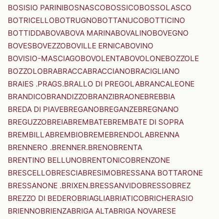
BOSISIO PARINI
BOSNASCO
BOSSICO
BOSSOLASCO
BOTRICELLO
BOTRUGNO
BOTTANUCO
BOTTICINO
BOTTIDDA
BOVA
BOVA MARINA
BOVALINO
BOVEGNO
BOVES
BOVEZZO
BOVILLE ERNICA
BOVINO
BOVISIO-MASCIAGO
BOVOLENTA
BOVOLONE
BOZZOLE
BOZZOLO
BRA
BRACCA
BRACCIANO
BRACIGLIANO
BRAIES .PRAGS.
BRALLO DI PREGOLA
BRANCALEONE
BRANDICO
BRANDIZZO
BRANZI
BRAONE
BREBBIA
BREDA DI PIAVE
BREGANO
BREGANZE
BREGNANO
BREGUZZO
BREIA
BREMBATE
BREMBATE DI SOPRA
BREMBILLA
BREMBIO
BREME
BRENDOLA
BRENNA
BRENNERO .BRENNER.
BRENO
BRENTA
BRENTINO BELLUNO
BRENTONICO
BRENZONE
BRESCELLO
BRESCIA
BRESIMO
BRESSANA BOTTARONE
BRESSANONE .BRIXEN.
BRESSANVIDO
BRESSO
BREZ
BREZZO DI BEDERO
BRIAGLIA
BRIATICO
BRICHERASIO
BRIENNO
BRIENZA
BRIGA ALTA
BRIGA NOVARESE