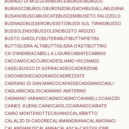
BURAGO DI MOLGORA
BURCEI
BURGIO
BURGOS
BURIASCO
BUROLO
BURONZO
BUSACHI
BUSALLA
BUSANA
BUSANO
BUSCA
BUSCATE
BUSCEMI
BUSETO PALIZZOLO
BUSNAGO
BUSSERO
BUSSETO
BUSSI SUL TIRINO
BUSSO
BUSSOLENGO
BUSSOLENO
BUSTO ARSIZIO
BUSTO GAROLFO
BUTERA
BUTI
BUTTAPIETRA
BUTTIGLIERA ALTA
BUTTIGLIERA D'ASTI
BUTTRIO
CA' D'ANDREA
CABELLA LIGURE
CABIATE
CABRAS
CACCAMO
CACCURI
CADEGLIANO-VICONAGO
CADELBOSCO DI SOPRA
CADEO
CADERZONE
CADONEGHE
CADORAGO
CADREZZATE
CAERANO DI SAN MARCO
CAFASSE
CAGGIANO
CAGLI
CAGLIARI
CAGLIO
CAGNANO AMITERNO
CAGNANO VARANO
CAGNO
CAGNO'
CAIANELLO
CAIAZZO
CAINES .KUENS.
CAINO
CAIOLO
CAIRANO
CAIRATE
CAIRO MONTENOTTE
CAIVANO
CALABRITTO
CALALZO DI CADORE
CALAMANDRANA
CALAMONACI
CALANGIANUS
CALANNA
CALASCA-CASTIGLIONE