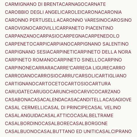
CARMIGNANO DI BRENTA
CARNAGO
CARNATE
CAROBBIO DEGLI ANGELI
CAROLEI
CARONA
CARONIA
CARONNO PERTUSELLA
CARONNO VARESINO
CAROSINO
CAROVIGNO
CAROVILLI
CARPANETO PIACENTINO
CARPANZANO
CARPASIO
CARPEGNA
CARPENEDOLO
CARPENETO
CARPI
CARPIANO
CARPIGNANO SALENTINO
CARPIGNANO SESIA
CARPINETI
CARPINETO DELLA NORA
CARPINETO ROMANO
CARPINETO SINELLO
CARPINO
CARPINONE
CARRARA
CARRE'
CARREGA LIGURE
CARRO
CARRODANO
CARROSIO
CARRU'
CARSOLI
CARTIGLIANO
CARTIGNANO
CARTOCETO
CARTOSIO
CARTURA
CARUGATE
CARUGO
CARUNCHIO
CARVICO
CARZANO
CASABONA
CASACALENDA
CASACANDITELLA
CASAGIOVE
CASAL CERMELLI
CASAL DI PRINCIPE
CASAL VELINO
CASALANGUIDA
CASALATTICO
CASALBELTRAME
CASALBORDINO
CASALBORE
CASALBORGONE
CASALBUONO
CASALBUTTANO ED UNITI
CASALCIPRANO