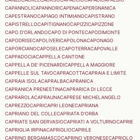
CAPANNOLI
CAPANNORI
CAPENA
CAPERGNANICA
CAPESTRANO
CAPIAGO INTIMIANO
CAPISTRANO
CAPISTRELLO
CAPITIGNANO
CAPIZZI
CAPIZZONE
CAPO D'ORLANDO
CAPO DI PONTE
CAPODIMONTE
CAPODRISE
CAPOLIVERI
CAPOLONA
CAPONAGO
CAPORCIANO
CAPOSELE
CAPOTERRA
CAPOVALLE
CAPPADOCIA
CAPPELLA CANTONE
CAPPELLA DE' PICENARDI
CAPPELLA MAGGIORE
CAPPELLE SUL TAVO
CAPRACOTTA
CAPRAIA E LIMITE
CAPRAIA ISOLA
CAPRALBA
CAPRANICA
CAPRANICA PRENESTINA
CAPRARICA DI LECCE
CAPRAROLA
CAPRAUNA
CAPRESE MICHELANGELO
CAPREZZO
CAPRI
CAPRI LEONE
CAPRIANA
CAPRIANO DEL COLLE
CAPRIATA D'ORBA
CAPRIATE SAN GERVASIO
CAPRIATI A VOLTURNO
CAPRIE
CAPRIGLIA IRPINA
CAPRIGLIO
CAPRILE
CAPRINO BERGAMASCO
CAPRINO VERONESE
CAPRIOLO