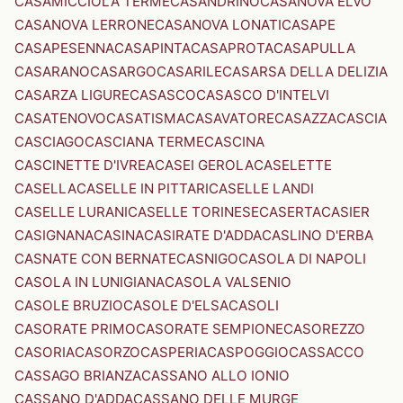
CASAMICCIOLA TERME
CASANDRINO
CASANOVA ELVO
CASANOVA LERRONE
CASANOVA LONATI
CASAPE
CASAPESENNA
CASAPINTA
CASAPROTA
CASAPULLA
CASARANO
CASARGO
CASARILE
CASARSA DELLA DELIZIA
CASARZA LIGURE
CASASCO
CASASCO D'INTELVI
CASATENOVO
CASATISMA
CASAVATORE
CASAZZA
CASCIA
CASCIAGO
CASCIANA TERME
CASCINA
CASCINETTE D'IVREA
CASEI GEROLA
CASELETTE
CASELLA
CASELLE IN PITTARI
CASELLE LANDI
CASELLE LURANI
CASELLE TORINESE
CASERTA
CASIER
CASIGNANA
CASINA
CASIRATE D'ADDA
CASLINO D'ERBA
CASNATE CON BERNATE
CASNIGO
CASOLA DI NAPOLI
CASOLA IN LUNIGIANA
CASOLA VALSENIO
CASOLE BRUZIO
CASOLE D'ELSA
CASOLI
CASORATE PRIMO
CASORATE SEMPIONE
CASOREZZO
CASORIA
CASORZO
CASPERIA
CASPOGGIO
CASSACCO
CASSAGO BRIANZA
CASSANO ALLO IONIO
CASSANO D'ADDA
CASSANO DELLE MURGE