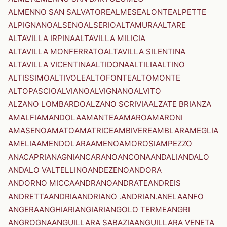
ALMENNO SAN SALVATORE
ALMESE
ALONTE
ALPETTE
ALPIGNANO
ALSENO
ALSERIO
ALTAMURA
ALTARE
ALTAVILLA IRPINA
ALTAVILLA MILICIA
ALTAVILLA MONFERRATO
ALTAVILLA SILENTINA
ALTAVILLA VICENTINA
ALTIDONA
ALTILIA
ALTINO
ALTISSIMO
ALTIVOLE
ALTOFONTE
ALTOMONTE
ALTOPASCIO
ALVIANO
ALVIGNANO
ALVITO
ALZANO LOMBARDO
ALZANO SCRIVIA
ALZATE BRIANZA
AMALFI
AMANDOLA
AMANTEA
AMARO
AMARONI
AMASENO
AMATO
AMATRICE
AMBIVERE
AMBLAR
AMEGLIA
AMELIA
AMENDOLARA
AMENO
AMOROSI
AMPEZZO
ANACAPRI
ANAGNI
ANCARANO
ANCONA
ANDALI
ANDALO
ANDALO VALTELLINO
ANDEZENO
ANDORA
ANDORNO MICCA
ANDRANO
ANDRATE
ANDREIS
ANDRETTA
ANDRIA
ANDRIANO .ANDRIAN.
ANELA
ANFO
ANGERA
ANGHIARI
ANGIARI
ANGOLO TERME
ANGRI
ANGROGNA
ANGUILLARA SABAZIA
ANGUILLARA VENETA