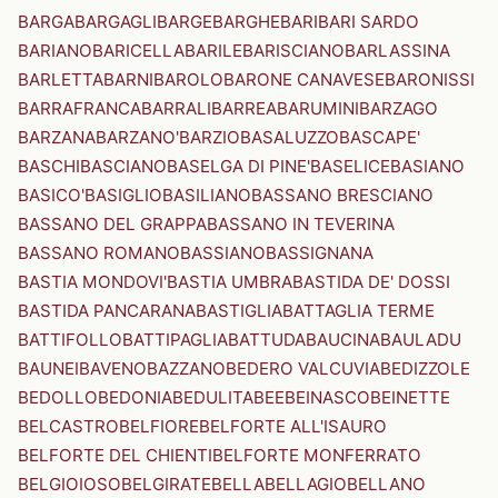
BARGA
BARGAGLI
BARGE
BARGHE
BARI
BARI SARDO
BARIANO
BARICELLA
BARILE
BARISCIANO
BARLASSINA
BARLETTA
BARNI
BAROLO
BARONE CANAVESE
BARONISSI
BARRAFRANCA
BARRALI
BARREA
BARUMINI
BARZAGO
BARZANA
BARZANO'
BARZIO
BASALUZZO
BASCAPE'
BASCHI
BASCIANO
BASELGA DI PINE'
BASELICE
BASIANO
BASICO'
BASIGLIO
BASILIANO
BASSANO BRESCIANO
BASSANO DEL GRAPPA
BASSANO IN TEVERINA
BASSANO ROMANO
BASSIANO
BASSIGNANA
BASTIA MONDOVI'
BASTIA UMBRA
BASTIDA DE' DOSSI
BASTIDA PANCARANA
BASTIGLIA
BATTAGLIA TERME
BATTIFOLLO
BATTIPAGLIA
BATTUDA
BAUCINA
BAULADU
BAUNEI
BAVENO
BAZZANO
BEDERO VALCUVIA
BEDIZZOLE
BEDOLLO
BEDONIA
BEDULITA
BEE
BEINASCO
BEINETTE
BELCASTRO
BELFIORE
BELFORTE ALL'ISAURO
BELFORTE DEL CHIENTI
BELFORTE MONFERRATO
BELGIOIOSO
BELGIRATE
BELLA
BELLAGIO
BELLANO