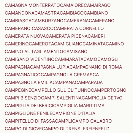
CAMAGNA MONFERRATO
CAMAIORE
CAMAIRAGO
CAMANDONA
CAMASTRA
CAMBIAGO
CAMBIANO
CAMBIASCA
CAMBURZANO
CAMERANA
CAMERANO
CAMERANO CASASCO
CAMERATA CORNELLO
CAMERATA NUOVA
CAMERATA PICENA
CAMERI
CAMERINO
CAMEROTA
CAMIGLIANO
CAMINATA
CAMINO
CAMINO AL TAGLIAMENTO
CAMISANO
CAMISANO VICENTINO
CAMMARATA
CAMO
CAMOGLI
CAMPAGNA
CAMPAGNA LUPIA
CAMPAGNANO DI ROMA
CAMPAGNATICO
CAMPAGNOLA CREMASCA
CAMPAGNOLA EMILIA
CAMPANA
CAMPARADA
CAMPEGINE
CAMPELLO SUL CLITUNNO
CAMPERTOGNO
CAMPI BISENZIO
CAMPI SALENTINA
CAMPIGLIA CERVO
CAMPIGLIA DEI BERICI
CAMPIGLIA MARITTIMA
CAMPIGLIONE FENILE
CAMPIONE D'ITALIA
CAMPITELLO DI FASSA
CAMPLI
CAMPO CALABRO
CAMPO DI GIOVE
CAMPO DI TRENS .FREIENFELD.