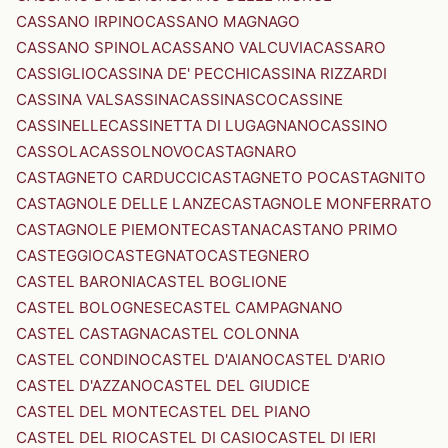
CASSANO IRPINO
CASSANO MAGNAGO
CASSANO SPINOLA
CASSANO VALCUVIA
CASSARO
CASSIGLIO
CASSINA DE' PECCHI
CASSINA RIZZARDI
CASSINA VALSASSINA
CASSINASCO
CASSINE
CASSINELLE
CASSINETTA DI LUGAGNANO
CASSINO
CASSOLA
CASSOLNOVO
CASTAGNARO
CASTAGNETO CARDUCCI
CASTAGNETO PO
CASTAGNITO
CASTAGNOLE DELLE LANZE
CASTAGNOLE MONFERRATO
CASTAGNOLE PIEMONTE
CASTANA
CASTANO PRIMO
CASTEGGIO
CASTEGNATO
CASTEGNERO
CASTEL BARONIA
CASTEL BOGLIONE
CASTEL BOLOGNESE
CASTEL CAMPAGNANO
CASTEL CASTAGNA
CASTEL COLONNA
CASTEL CONDINO
CASTEL D'AIANO
CASTEL D'ARIO
CASTEL D'AZZANO
CASTEL DEL GIUDICE
CASTEL DEL MONTE
CASTEL DEL PIANO
CASTEL DEL RIO
CASTEL DI CASIO
CASTEL DI IERI