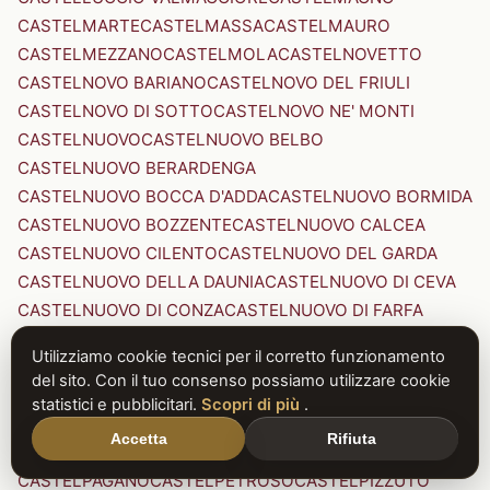
CASTELMARTE
CASTELMASSA
CASTELMAURO
CASTELMEZZANO
CASTELMOLA
CASTELNOVETTO
CASTELNOVO BARIANO
CASTELNOVO DEL FRIULI
CASTELNOVO DI SOTTO
CASTELNOVO NE' MONTI
CASTELNUOVO
CASTELNUOVO BELBO
CASTELNUOVO BERARDENGA
CASTELNUOVO BOCCA D'ADDA
CASTELNUOVO BORMIDA
CASTELNUOVO BOZZENTE
CASTELNUOVO CALCEA
CASTELNUOVO CILENTO
CASTELNUOVO DEL GARDA
CASTELNUOVO DELLA DAUNIA
CASTELNUOVO DI CEVA
CASTELNUOVO DI CONZA
CASTELNUOVO DI FARFA
CASTELNUOVO DI GARFAGNANA
Utilizziamo cookie tecnici per il corretto funzionamento
CASTELNUOVO DI PORTO
CASTELNUOVO DON BOSCO
del sito. Con il tuo consenso possiamo utilizzare cookie
CASTELNUOVO MAGRA
CASTELNUOVO NIGRA
statistici e pubblicitari.
Scopri di più
.
CASTELNUOVO PARANO
CASTELNUOVO RANGONE
Accetta
Rifiuta
CASTELNUOVO SCRIVIA
CASTELNUOVO VAL DI CECINA
CASTELPAGANO
CASTELPETROSO
CASTELPIZZUTO