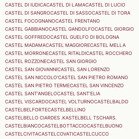
CASTEL DI IUDICA
CASTEL DI LAMA
CASTEL DI LUCIO
CASTEL DI SANGRO
CASTEL DI SASSO
CASTEL DI TORA
CASTEL FOCOGNANO
CASTEL FRENTANO
CASTEL GABBIANO
CASTEL GANDOLFO
CASTEL GIORGIO
CASTEL GOFFREDO
CASTEL GUELFO DI BOLOGNA
CASTEL MADAMA
CASTEL MAGGIORE
CASTEL MELLA
CASTEL MORRONE
CASTEL RITALDI
CASTEL ROCCHERO
CASTEL ROZZONE
CASTEL SAN GIORGIO
CASTEL SAN GIOVANNI
CASTEL SAN LORENZO
CASTEL SAN NICCOLO'
CASTEL SAN PIETRO ROMANO
CASTEL SAN PIETRO TERME
CASTEL SAN VINCENZO
CASTEL SANT'ANGELO
CASTEL SANT'ELIA
CASTEL VISCARDO
CASTEL VOLTURNO
CASTELBALDO
CASTELBELFORTE
CASTELBELLINO
CASTELBELLO CIARDES .KASTELBELL TSCHARS.
CASTELBIANCO
CASTELBOTTACCIO
CASTELBUONO
CASTELCIVITA
CASTELCOVATI
CASTELCUCCO