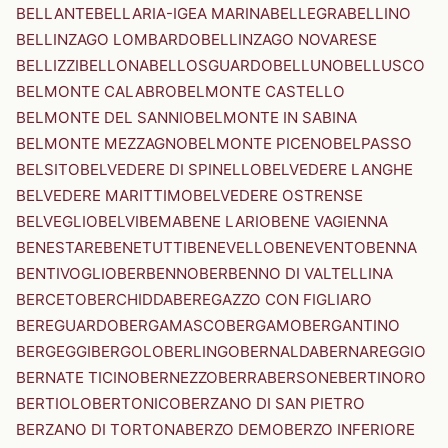
BELLANTE
BELLARIA-IGEA MARINA
BELLEGRA
BELLINO
BELLINZAGO LOMBARDO
BELLINZAGO NOVARESE
BELLIZZI
BELLONA
BELLOSGUARDO
BELLUNO
BELLUSCO
BELMONTE CALABRO
BELMONTE CASTELLO
BELMONTE DEL SANNIO
BELMONTE IN SABINA
BELMONTE MEZZAGNO
BELMONTE PICENO
BELPASSO
BELSITO
BELVEDERE DI SPINELLO
BELVEDERE LANGHE
BELVEDERE MARITTIMO
BELVEDERE OSTRENSE
BELVEGLIO
BELVI
BEMA
BENE LARIO
BENE VAGIENNA
BENESTARE
BENETUTTI
BENEVELLO
BENEVENTO
BENNA
BENTIVOGLIO
BERBENNO
BERBENNO DI VALTELLINA
BERCETO
BERCHIDDA
BEREGAZZO CON FIGLIARO
BEREGUARDO
BERGAMASCO
BERGAMO
BERGANTINO
BERGEGGI
BERGOLO
BERLINGO
BERNALDA
BERNAREGGIO
BERNATE TICINO
BERNEZZO
BERRA
BERSONE
BERTINORO
BERTIOLO
BERTONICO
BERZANO DI SAN PIETRO
BERZANO DI TORTONA
BERZO DEMO
BERZO INFERIORE