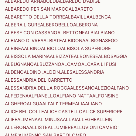
ALBAREDO ARNABOLDI
ALBAREDO D'ADIGE
ALBAREDO PER SAN MARCO
ALBARETO
ALBARETTO DELLA TORRE
ALBAVILLA
ALBENGA
ALBERA LIGURE
ALBEROBELLO
ALBERONA
ALBESE CON CASSANO
ALBETTONE
ALBI
ALBIANO
ALBIANO D'IVREA
ALBIATE
ALBIDONA
ALBIGNASEGO
ALBINEA
ALBINO
ALBIOLO
ALBISOLA SUPERIORE
ALBISSOLA MARINA
ALBIZZATE
ALBONESE
ALBOSAGGIA
ALBUGNANO
ALBUZZANO
ALCAMO
ALCARA LI FUSI
ALDENO
ALDINO .ALDEIN.
ALES
ALESSANDRIA
ALESSANDRIA DEL CARRETTO
ALESSANDRIA DELLA ROCCA
ALESSANO
ALEZIO
ALFANO
ALFEDENA
ALFIANELLO
ALFIANO NATTA
ALFONSINE
ALGHERO
ALGUA
ALI'
ALI' TERME
ALIA
ALIANO
ALICE BEL COLLE
ALICE CASTELLO
ALICE SUPERIORE
ALIFE
ALIMENA
ALIMINUSA
ALLAI
ALLEGHE
ALLEIN
ALLERONA
ALLISTE
ALLUMIERE
ALLUVIONI CAMBIO'
ALME'
ALMENNO SAN BARTOLOMEO