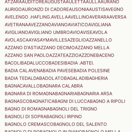
ATZARA
AUDITORE
AUGUSTA
AULETTA
AULLA
AURANO
AURIGO
AURONZO DI CADORE
AUSONIA
AUSTIS
AVEGNO
AVELENGO .HAFLING.
AVELLA
AVELLINO
AVERARA
AVERSA
AVETRANA
AVEZZANO
AVIANO
AVIATICO
AVIGLIANA
AVIGLIANO
AVIGLIANO UMBRO
AVIO
AVISE
AVOLA
AVOLASCA
AYAS
AYMAVILLES
AZEGLIO
AZZANELLO
AZZANO D'ASTI
AZZANO DECIMO
AZZANO MELLA
AZZANO SAN PAOLO
AZZATE
AZZIO
AZZONE
BACENO
BACOLI
BADALUCCO
BADESI
BADIA .ABTEI.
BADIA CALAVENA
BADIA PAVESE
BADIA POLESINE
BADIA TEDALDA
BADOLATO
BAGALADI
BAGHERIA
BAGNACAVALLO
BAGNARA CALABRA
BAGNARA DI ROMAGNA
BAGNARIA
BAGNARIA ARSA
BAGNASCO
BAGNATICA
BAGNI DI LUCCA
BAGNO A RIPOLI
BAGNO DI ROMAGNA
BAGNOLI DEL TRIGNO
BAGNOLI DI SOPRA
BAGNOLI IRPINO
BAGNOLO CREMASCO
BAGNOLO DEL SALENTO
BAGNOLO DI PO
BAGNOLO IN PIANO
BAGNOLO MELLA