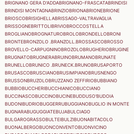
BRIGNANO GERA D'ADDA
BRIGNANO-FRASCATA
BRINDISI
BRINDISI MONTAGNA
BRINZIO
BRIONA
BRIONE
BRIONE
BRIOSCO
BRISIGHELLA
BRISSAGO-VALTRAVAGLIA
BRISSOGNE
BRITTOLI
BRIVIO
BROCCOSTELLA
BROGLIANO
BROGNATURO
BROLO
BRONDELLO
BRONI
BRONTE
BRONZOLO .BRANZOLL.
BROSSASCO
BROSSO
BROVELLO-CARPUGNINO
BROZOLO
BRUGHERIO
BRUGINE
BRUGNATO
BRUGNERA
BRUINO
BRUMANO
BRUNATE
BRUNELLO
BRUNICO .BRUNECK.
BRUNO
BRUSAPORTO
BRUSASCO
BRUSCIANO
BRUSIMPIANO
BRUSNENGO
BRUSSON
BRUZOLO
BRUZZANO ZEFFIRIO
BUBBIANO
BUBBIO
BUCCHERI
BUCCHIANICO
BUCCIANO
BUCCINASCO
BUCCINO
BUCINE
BUDDUSO'
BUDOIA
BUDONI
BUDRIO
BUGGERRU
BUGGIANO
BUGLIO IN MONTE
BUGNARA
BUGUGGIATE
BUJA
BULCIAGO
BULGAROGRASSO
BULTEI
BULZI
BUONABITACOLO
BUONALBERGO
BUONCONVENTO
BUONVICINO