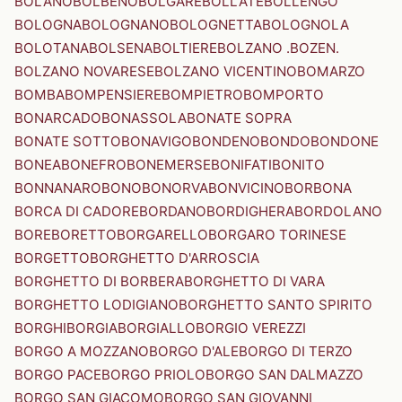
BOLANO
BOLBENO
BOLGARE
BOLLATE
BOLLENGO
BOLOGNA
BOLOGNANO
BOLOGNETTA
BOLOGNOLA
BOLOTANA
BOLSENA
BOLTIERE
BOLZANO .BOZEN.
BOLZANO NOVARESE
BOLZANO VICENTINO
BOMARZO
BOMBA
BOMPENSIERE
BOMPIETRO
BOMPORTO
BONARCADO
BONASSOLA
BONATE SOPRA
BONATE SOTTO
BONAVIGO
BONDENO
BONDO
BONDONE
BONEA
BONEFRO
BONEMERSE
BONIFATI
BONITO
BONNANARO
BONO
BONORVA
BONVICINO
BORBONA
BORCA DI CADORE
BORDANO
BORDIGHERA
BORDOLANO
BORE
BORETTO
BORGARELLO
BORGARO TORINESE
BORGETTO
BORGHETTO D'ARROSCIA
BORGHETTO DI BORBERA
BORGHETTO DI VARA
BORGHETTO LODIGIANO
BORGHETTO SANTO SPIRITO
BORGHI
BORGIA
BORGIALLO
BORGIO VEREZZI
BORGO A MOZZANO
BORGO D'ALE
BORGO DI TERZO
BORGO PACE
BORGO PRIOLO
BORGO SAN DALMAZZO
BORGO SAN GIACOMO
BORGO SAN GIOVANNI