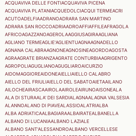
ACQUAVIVA DELLE FONTI
ACQUAVIVA PICENA
ACQUAVIVA PLATANI
ACQUEDOLCI
ACQUI TERME
ACRI
ACUTO
ADELFIA
ADRANO
ADRARA SAN MARTINO
ADRARA SAN ROCCO
ADRIA
ADRO
AFFI
AFFILE
AFRAGOLA
AFRICO
AGAZZANO
AGEROLA
AGGIUS
AGIRA
AGLIANA
AGLIANO TERME
AGLIE'
AGLIENTU
AGNA
AGNADELLO
AGNANA CALABRA
AGNONE
AGNOSINE
AGORDO
AGOSTA
AGRA
AGRATE BRIANZA
AGRATE CONTURBIA
AGRIGENTO
AGROPOLI
AGUGLIANO
AGUGLIARO
AICURZIO
AIDOMAGGIORE
AIDONE
AIELLI
AIELLO CALABRO
AIELLO DEL FRIULI
AIELLO DEL SABATO
AIETA
AILANO
AILOCHE
AIRASCA
AIROLA
AIROLE
AIRUNO
AISONE
ALA
ALA DI STURA
ALA' DEI SARDI
ALAGNA
ALAGNA VALSESIA
ALANNO
ALANO DI PIAVE
ALASSIO
ALATRI
ALBA
ALBA ADRIATICA
ALBAGIARA
ALBAIRATE
ALBANELLA
ALBANO DI LUCANIA
ALBANO LAZIALE
ALBANO SANT'ALESSANDRO
ALBANO VERCELLESE