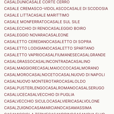
CASALDUNI
CASALE CORTE CERRO
CASALE CREMASCO-VIDOLASCO
CASALE DI SCODOSIA
CASALE LITTA
CASALE MARITTIMO
CASALE MONFERRATO
CASALE SUL SILE
CASALECCHIO DI RENO
CASALEGGIO BOIRO
CASALEGGIO NOVARA
CASALEONE
CASALETTO CEREDANO
CASALETTO DI SOPRA
CASALETTO LODIGIANO
CASALETTO SPARTANO
CASALETTO VAPRIO
CASALFIUMANESE
CASALGRANDE
CASALGRASSO
CASALINCONTRADA
CASALINO
CASALMAGGIORE
CASALMAIOCCO
CASALMORANO
CASALMORO
CASALNOCETO
CASALNUOVO DI NAPOLI
CASALNUOVO MONTEROTARO
CASALOLDO
CASALPUSTERLENGO
CASALROMANO
CASALSERUGO
CASALUCE
CASALVECCHIO DI PUGLIA
CASALVECCHIO SICULO
CASALVIERI
CASALVOLONE
CASALZUIGNO
CASAMARCIANO
CASAMASSIMA