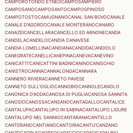
CAMPOROTONDO ETNEO
CAMPOSAMPIERO
CAMPOSANO
CAMPOSANTO
CAMPOSPINOSO
CAMPOTOSTO
CAMUGNANO
CANAL SAN BOVO
CANALE
CANALE D'AGORDO
CANALE MONTERANO
CANARO
CANAZEI
CANCELLARA
CANCELLO ED ARNONE
CANDA
CANDELA
CANDELO
CANDIA CANAVESE
CANDIA LOMELLINA
CANDIANA
CANDIDA
CANDIOLO
CANEGRATE
CANELLI
CANEPINA
CANEVA
CANEVINO
CANICATTI'
CANICATTINI BAGNI
CANINO
CANISCHIO
CANISTRO
CANNA
CANNALONGA
CANNARA
CANNERO RIVIERA
CANNETO PAVESE
CANNETO SULL'OGLIO
CANNOBIO
CANNOLE
CANOLO
CANONICA D'ADDA
CANOSA DI PUGLIA
CANOSA SANNITA
CANOSIO
CANOSSA
CANSANO
CANTAGALLO
CANTALICE
CANTALUPA
CANTALUPO IN SABINA
CANTALUPO LIGURE
CANTALUPO NEL SANNIO
CANTARANA
CANTELLO
CANTERANO
CANTIANO
CANTOIRA
CANTU'
CANZANO
CANZO
CAORLE
CAORSO
CAPACCIO
CAPACI
CAPALBIO