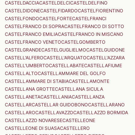
CASTELDACCIA
CASTELDELCI
CASTELDELFINO
CASTELDIDONE
CASTELFIDARDO
CASTELFIORENTINO
CASTELFONDO
CASTELFORTE
CASTELFRANCI
CASTELFRANCO DI SOPRA
CASTELFRANCO DI SOTTO
CASTELFRANCO EMILIA
CASTELFRANCO IN MISCANO
CASTELFRANCO VENETO
CASTELGOMBERTO
CASTELGRANDE
CASTELGUGLIELMO
CASTELGUIDONE
CASTELL'ALFERO
CASTELL'ARQUATO
CASTELL'AZZARA
CASTELL'UMBERTO
CASTELLABATE
CASTELLAFIUME
CASTELLALTO
CASTELLAMMARE DEL GOLFO
CASTELLAMMARE DI STABIA
CASTELLAMONTE
CASTELLANA GROTTE
CASTELLANA SICULA
CASTELLANETA
CASTELLANIA
CASTELLANZA
CASTELLAR
CASTELLAR GUIDOBONO
CASTELLARANO
CASTELLARO
CASTELLAVAZZO
CASTELLAZZO BORMIDA
CASTELLAZZO NOVARESE
CASTELLEONE
CASTELLEONE DI SUASA
CASTELLERO