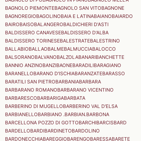
BAGNOLO PIEMONTE
BAGNOLO SAN VITO
BAGNONE
BAGNOREGIO
BAGOLINO
BAIA E LATINA
BAIANO
BAIARDO
BAIRO
BAISO
BALANGERO
BALDICHIERI D'ASTI
BALDISSERO CANAVESE
BALDISSERO D'ALBA
BALDISSERO TORINESE
BALESTRATE
BALESTRINO
BALLABIO
BALLAO
BALME
BALMUCCIA
BALOCCO
BALSORANO
BALVANO
BALZOLA
BANARI
BANCHETTE
BANNIO ANZINO
BANZI
BAONE
BARADILI
BARAGIANO
BARANELLO
BARANO D'ISCHIA
BARANZATE
BARASSO
BARATILI SAN PIETRO
BARBANIA
BARBARA
BARBARANO ROMANO
BARBARANO VICENTINO
BARBARESCO
BARBARIGA
BARBATA
BARBERINO DI MUGELLO
BARBERINO VAL D'ELSA
BARBIANELLO
BARBIANO .BARBIAN.
BARBONA
BARCELLONA POZZO DI GOTTO
BARCHI
BARCIS
BARD
BARDELLO
BARDI
BARDINETO
BARDOLINO
BARDONECCHIA
BAREGGIO
BARENGO
BARESSA
BARETE