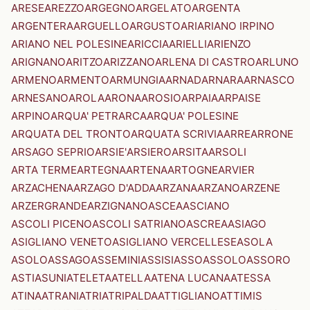
ARESE
AREZZO
ARGEGNO
ARGELATO
ARGENTA
ARGENTERA
ARGUELLO
ARGUSTO
ARI
ARIANO IRPINO
ARIANO NEL POLESINE
ARICCIA
ARIELLI
ARIENZO
ARIGNANO
ARITZO
ARIZZANO
ARLENA DI CASTRO
ARLUNO
ARMENO
ARMENTO
ARMUNGIA
ARNAD
ARNARA
ARNASCO
ARNESANO
AROLA
ARONA
AROSIO
ARPAIA
ARPAISE
ARPINO
ARQUA' PETRARCA
ARQUA' POLESINE
ARQUATA DEL TRONTO
ARQUATA SCRIVIA
ARRE
ARRONE
ARSAGO SEPRIO
ARSIE'
ARSIERO
ARSITA
ARSOLI
ARTA TERME
ARTEGNA
ARTENA
ARTOGNE
ARVIER
ARZACHENA
ARZAGO D'ADDA
ARZANA
ARZANO
ARZENE
ARZERGRANDE
ARZIGNANO
ASCEA
ASCIANO
ASCOLI PICENO
ASCOLI SATRIANO
ASCREA
ASIAGO
ASIGLIANO VENETO
ASIGLIANO VERCELLESE
ASOLA
ASOLO
ASSAGO
ASSEMINI
ASSISI
ASSO
ASSOLO
ASSORO
ASTI
ASUNI
ATELETA
ATELLA
ATENA LUCANA
ATESSA
ATINA
ATRANI
ATRI
ATRIPALDA
ATTIGLIANO
ATTIMIS