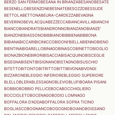
BERZO SAN FERMO
BESANA IN BRIANZA
BESANO
BESATE
BESENELLO
BESENZONE
BESNATE
BESOZZO
BESSUDE
BETTOLA
BETTONA
BEURA-CARDEZZA
BEVAGNA
BEVERINO
BEVILACQUA
BEZZECCA
BIANCAVILLA
BIANCHI
BIANCO
BIANDRATE
BIANDRONNO
BIANZANO
BIANZE'
BIANZONE
BIASSONO
BIBBIANO
BIBBIENA
BIBBONA
BIBIANA
BICCARI
BICINICCO
BIDONI'
BIELLA
BIENNO
BIENO
BIENTINA
BIGARELLO
BINAGO
BINASCO
BINETTO
BIOGLIO
BIONAZ
BIONE
BIRORI
BISACCIA
BISACQUINO
BISCEGLIE
BISEGNA
BISENTI
BISIGNANO
BISTAGNO
BISUSCHIO
BITETTO
BITONTO
BITRITTO
BITTI
BIVONA
BIVONGI
BIZZARONE
BLEGGIO INFERIORE
BLEGGIO SUPERIORE
BLELLO
BLERA
BLESSAGNO
BLEVIO
BLUFI
BOARA PISANI
BOBBIO
BOBBIO PELLICE
BOCA
BOCCHIGLIERO
BOCCIOLETO
BOCENAGO
BODIO LOMNAGO
BOFFALORA D'ADDA
BOFFALORA SOPRA TICINO
BOGLIASCO
BOGNANCO
BOGOGNO
BOIANO
BOISSANO