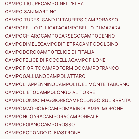
CAMPO LIGURE
CAMPO NELL'ELBA
CAMPO SAN MARTINO
CAMPO TURES .SAND IN TAUFERS.
CAMPOBASSO
CAMPOBELLO DI LICATA
CAMPOBELLO DI MAZARA
CAMPOCHIARO
CAMPODARSEGO
CAMPODENNO
CAMPODIMELE
CAMPODIPIETRA
CAMPODOLCINO
CAMPODORO
CAMPOFELICE DI FITALIA
CAMPOFELICE DI ROCCELLA
CAMPOFILONE
CAMPOFIORITO
CAMPOFORMIDO
CAMPOFRANCO
CAMPOGALLIANO
CAMPOLATTARO
CAMPOLI APPENNINO
CAMPOLI DEL MONTE TABURNO
CAMPOLIETO
CAMPOLONGO AL TORRE
CAMPOLONGO MAGGIORE
CAMPOLONGO SUL BRENTA
CAMPOMAGGIORE
CAMPOMARINO
CAMPOMORONE
CAMPONOGARA
CAMPORA
CAMPOREALE
CAMPORGIANO
CAMPOROSSO
CAMPOROTONDO DI FIASTRONE