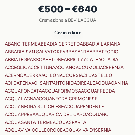
€500 – €640
Cremazione a BEVILACQUA
Cremazione
ABANO TERME
ABBADIA CERRETO
ABBADIA LARIANA
ABBADIA SAN SALVATORE
ABBASANTA
ABBATEGGIO
ABBIATEGRASSO
ABETONE
ABRIOLA
ACATE
ACCADIA
ACCEGLIO
ACCETTURA
ACCIANO
ACCUMOLI
ACERENZA
ACERNO
ACERRA
ACI BONACCORSI
ACI CASTELLO
ACI CATENA
ACI SANT'ANTONIO
ACIREALE
ACQUACANINA
ACQUAFONDATA
ACQUAFORMOSA
ACQUAFREDDA
ACQUALAGNA
ACQUANEGRA CREMONESE
ACQUANEGRA SUL CHIESE
ACQUAPENDENTE
ACQUAPPESA
ACQUARICA DEL CAPO
ACQUARO
ACQUASANTA TERME
ACQUASPARTA
ACQUAVIVA COLLECROCE
ACQUAVIVA D'ISERNIA