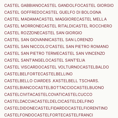
CASTEL GABBIANO
CASTEL GANDOLFO
CASTEL GIORGIO
CASTEL GOFFREDO
CASTEL GUELFO DI BOLOGNA
CASTEL MADAMA
CASTEL MAGGIORE
CASTEL MELLA
CASTEL MORRONE
CASTEL RITALDI
CASTEL ROCCHERO
CASTEL ROZZONE
CASTEL SAN GIORGIO
CASTEL SAN GIOVANNI
CASTEL SAN LORENZO
CASTEL SAN NICCOLO'
CASTEL SAN PIETRO ROMANO
CASTEL SAN PIETRO TERME
CASTEL SAN VINCENZO
CASTEL SANT'ANGELO
CASTEL SANT'ELIA
CASTEL VISCARDO
CASTEL VOLTURNO
CASTELBALDO
CASTELBELFORTE
CASTELBELLINO
CASTELBELLO CIARDES .KASTELBELL TSCHARS.
CASTELBIANCO
CASTELBOTTACCIO
CASTELBUONO
CASTELCIVITA
CASTELCOVATI
CASTELCUCCO
CASTELDACCIA
CASTELDELCI
CASTELDELFINO
CASTELDIDONE
CASTELFIDARDO
CASTELFIORENTINO
CASTELFONDO
CASTELFORTE
CASTELFRANCI