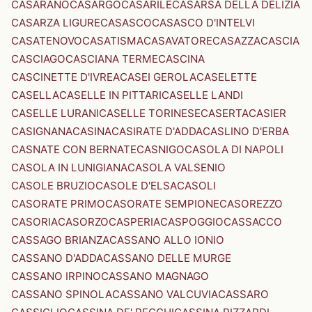
CASARANO
CASARGO
CASARILE
CASARSA DELLA DELIZIA
CASARZA LIGURE
CASASCO
CASASCO D'INTELVI
CASATENOVO
CASATISMA
CASAVATORE
CASAZZA
CASCIA
CASCIAGO
CASCIANA TERME
CASCINA
CASCINETTE D'IVREA
CASEI GEROLA
CASELETTE
CASELLA
CASELLE IN PITTARI
CASELLE LANDI
CASELLE LURANI
CASELLE TORINESE
CASERTA
CASIER
CASIGNANA
CASINA
CASIRATE D'ADDA
CASLINO D'ERBA
CASNATE CON BERNATE
CASNIGO
CASOLA DI NAPOLI
CASOLA IN LUNIGIANA
CASOLA VALSENIO
CASOLE BRUZIO
CASOLE D'ELSA
CASOLI
CASORATE PRIMO
CASORATE SEMPIONE
CASOREZZO
CASORIA
CASORZO
CASPERIA
CASPOGGIO
CASSACCO
CASSAGO BRIANZA
CASSANO ALLO IONIO
CASSANO D'ADDA
CASSANO DELLE MURGE
CASSANO IRPINO
CASSANO MAGNAGO
CASSANO SPINOLA
CASSANO VALCUVIA
CASSARO