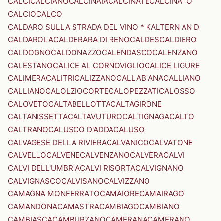
CALCI
CALCIANO
CALCINAIA
CALCINATE
CALCINATO
CALCIO
CALCO
CALDARO SULLA STRADA DEL VINO * KALTERN AN D
CALDAROLA
CALDERARA DI RENO
CALDES
CALDIERO
CALDOGNO
CALDONAZZO
CALENDASCO
CALENZANO
CALESTANO
CALICE AL CORNOVIGLIO
CALICE LIGURE
CALIMERA
CALITRI
CALIZZANO
CALLABIANA
CALLIANO
CALLIANO
CALOLZIOCORTE
CALOPEZZATI
CALOSSO
CALOVETO
CALTABELLOTTA
CALTAGIRONE
CALTANISSETTA
CALTAVUTURO
CALTIGNAGA
CALTO
CALTRANO
CALUSCO D'ADDA
CALUSO
CALVAGESE DELLA RIVIERA
CALVANICO
CALVATONE
CALVELLO
CALVENE
CALVENZANO
CALVERA
CALVI
CALVI DELL'UMBRIA
CALVI RISORTA
CALVIGNANO
CALVIGNASCO
CALVISANO
CALVIZZANO
CAMAGNA MONFERRATO
CAMAIORE
CAMAIRAGO
CAMANDONA
CAMASTRA
CAMBIAGO
CAMBIANO
CAMBIASCA
CAMBURZANO
CAMERANA
CAMERANO