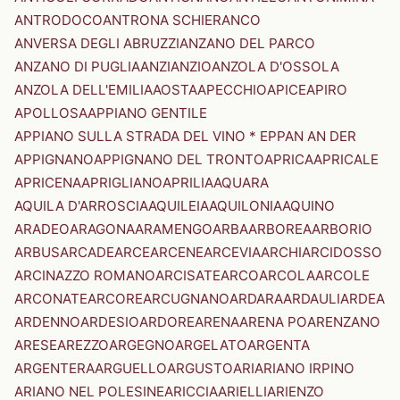
ANTRODOCO
ANTRONA SCHIERANCO
ANVERSA DEGLI ABRUZZI
ANZANO DEL PARCO
ANZANO DI PUGLIA
ANZI
ANZIO
ANZOLA D'OSSOLA
ANZOLA DELL'EMILIA
AOSTA
APECCHIO
APICE
APIRO
APOLLOSA
APPIANO GENTILE
APPIANO SULLA STRADA DEL VINO * EPPAN AN DER
APPIGNANO
APPIGNANO DEL TRONTO
APRICA
APRICALE
APRICENA
APRIGLIANO
APRILIA
AQUARA
AQUILA D'ARROSCIA
AQUILEIA
AQUILONIA
AQUINO
ARADEO
ARAGONA
ARAMENGO
ARBA
ARBOREA
ARBORIO
ARBUS
ARCADE
ARCE
ARCENE
ARCEVIA
ARCHI
ARCIDOSSO
ARCINAZZO ROMANO
ARCISATE
ARCO
ARCOLA
ARCOLE
ARCONATE
ARCORE
ARCUGNANO
ARDARA
ARDAULI
ARDEA
ARDENNO
ARDESIO
ARDORE
ARENA
ARENA PO
ARENZANO
ARESE
AREZZO
ARGEGNO
ARGELATO
ARGENTA
ARGENTERA
ARGUELLO
ARGUSTO
ARI
ARIANO IRPINO
ARIANO NEL POLESINE
ARICCIA
ARIELLI
ARIENZO