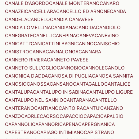
CANALE D'AGORDO
CANALE MONTERANO
CANARO
CANAZEI
CANCELLARA
CANCELLO ED ARNONE
CANDA
CANDELA
CANDELO
CANDIA CANAVESE
CANDIA LOMELLINA
CANDIANA
CANDIDA
CANDIOLO
CANEGRATE
CANELLI
CANEPINA
CANEVA
CANEVINO
CANICATTI'
CANICATTINI BAGNI
CANINO
CANISCHIO
CANISTRO
CANNA
CANNALONGA
CANNARA
CANNERO RIVIERA
CANNETO PAVESE
CANNETO SULL'OGLIO
CANNOBIO
CANNOLE
CANOLO
CANONICA D'ADDA
CANOSA DI PUGLIA
CANOSA SANNITA
CANOSIO
CANOSSA
CANSANO
CANTAGALLO
CANTALICE
CANTALUPA
CANTALUPO IN SABINA
CANTALUPO LIGURE
CANTALUPO NEL SANNIO
CANTARANA
CANTELLO
CANTERANO
CANTIANO
CANTOIRA
CANTU'
CANZANO
CANZO
CAORLE
CAORSO
CAPACCIO
CAPACI
CAPALBIO
CAPANNOLI
CAPANNORI
CAPENA
CAPERGNANICA
CAPESTRANO
CAPIAGO INTIMIANO
CAPISTRANO