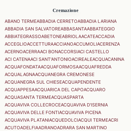
Cremazione
ABANO TERME
ABBADIA CERRETO
ABBADIA LARIANA
ABBADIA SAN SALVATORE
ABBASANTA
ABBATEGGIO
ABBIATEGRASSO
ABETONE
ABRIOLA
ACATE
ACCADIA
ACCEGLIO
ACCETTURA
ACCIANO
ACCUMOLI
ACERENZA
ACERNO
ACERRA
ACI BONACCORSI
ACI CASTELLO
ACI CATENA
ACI SANT'ANTONIO
ACIREALE
ACQUACANINA
ACQUAFONDATA
ACQUAFORMOSA
ACQUAFREDDA
ACQUALAGNA
ACQUANEGRA CREMONESE
ACQUANEGRA SUL CHIESE
ACQUAPENDENTE
ACQUAPPESA
ACQUARICA DEL CAPO
ACQUARO
ACQUASANTA TERME
ACQUASPARTA
ACQUAVIVA COLLECROCE
ACQUAVIVA D'ISERNIA
ACQUAVIVA DELLE FONTI
ACQUAVIVA PICENA
ACQUAVIVA PLATANI
ACQUEDOLCI
ACQUI TERME
ACRI
ACUTO
ADELFIA
ADRANO
ADRARA SAN MARTINO