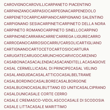
CAROVIGNO
CAROVILLI
CARPANETO PIACENTINO
CARPANZANO
CARPASIO
CARPEGNA
CARPENEDOLO
CARPENETO
CARPI
CARPIANO
CARPIGNANO SALENTINO
CARPIGNANO SESIA
CARPINETI
CARPINETO DELLA NORA
CARPINETO ROMANO
CARPINETO SINELLO
CARPINO
CARPINONE
CARRARA
CARRE'
CARREGA LIGURE
CARRO
CARRODANO
CARROSIO
CARRU'
CARSOLI
CARTIGLIANO
CARTIGNANO
CARTOCETO
CARTOSIO
CARTURA
CARUGATE
CARUGO
CARUNCHIO
CARVICO
CARZANO
CASABONA
CASACALENDA
CASACANDITELLA
CASAGIOVE
CASAL CERMELLI
CASAL DI PRINCIPE
CASAL VELINO
CASALANGUIDA
CASALATTICO
CASALBELTRAME
CASALBORDINO
CASALBORE
CASALBORGONE
CASALBUONO
CASALBUTTANO ED UNITI
CASALCIPRANO
CASALDUNI
CASALE CORTE CERRO
CASALE CREMASCO-VIDOLASCO
CASALE DI SCODOSIA
CASALE LITTA
CASALE MARITTIMO