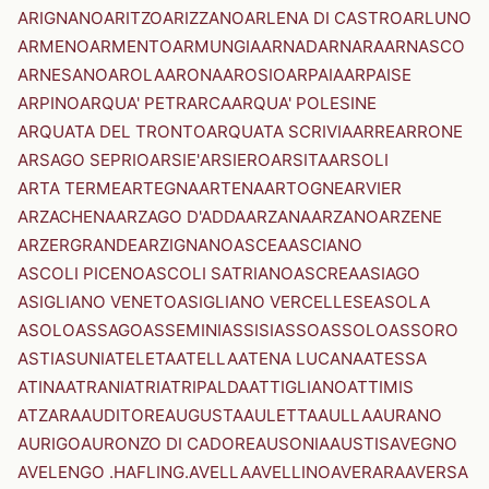
ARIGNANO
ARITZO
ARIZZANO
ARLENA DI CASTRO
ARLUNO
ARMENO
ARMENTO
ARMUNGIA
ARNAD
ARNARA
ARNASCO
ARNESANO
AROLA
ARONA
AROSIO
ARPAIA
ARPAISE
ARPINO
ARQUA' PETRARCA
ARQUA' POLESINE
ARQUATA DEL TRONTO
ARQUATA SCRIVIA
ARRE
ARRONE
ARSAGO SEPRIO
ARSIE'
ARSIERO
ARSITA
ARSOLI
ARTA TERME
ARTEGNA
ARTENA
ARTOGNE
ARVIER
ARZACHENA
ARZAGO D'ADDA
ARZANA
ARZANO
ARZENE
ARZERGRANDE
ARZIGNANO
ASCEA
ASCIANO
ASCOLI PICENO
ASCOLI SATRIANO
ASCREA
ASIAGO
ASIGLIANO VENETO
ASIGLIANO VERCELLESE
ASOLA
ASOLO
ASSAGO
ASSEMINI
ASSISI
ASSO
ASSOLO
ASSORO
ASTI
ASUNI
ATELETA
ATELLA
ATENA LUCANA
ATESSA
ATINA
ATRANI
ATRI
ATRIPALDA
ATTIGLIANO
ATTIMIS
ATZARA
AUDITORE
AUGUSTA
AULETTA
AULLA
AURANO
AURIGO
AURONZO DI CADORE
AUSONIA
AUSTIS
AVEGNO
AVELENGO .HAFLING.
AVELLA
AVELLINO
AVERARA
AVERSA