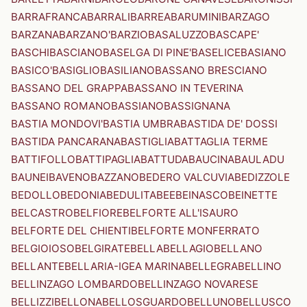
BARRAFRANCA
BARRALI
BARREA
BARUMINI
BARZAGO
BARZANA
BARZANO'
BARZIO
BASALUZZO
BASCAPE'
BASCHI
BASCIANO
BASELGA DI PINE'
BASELICE
BASIANO
BASICO'
BASIGLIO
BASILIANO
BASSANO BRESCIANO
BASSANO DEL GRAPPA
BASSANO IN TEVERINA
BASSANO ROMANO
BASSIANO
BASSIGNANA
BASTIA MONDOVI'
BASTIA UMBRA
BASTIDA DE' DOSSI
BASTIDA PANCARANA
BASTIGLIA
BATTAGLIA TERME
BATTIFOLLO
BATTIPAGLIA
BATTUDA
BAUCINA
BAULADU
BAUNEI
BAVENO
BAZZANO
BEDERO VALCUVIA
BEDIZZOLE
BEDOLLO
BEDONIA
BEDULITA
BEE
BEINASCO
BEINETTE
BELCASTRO
BELFIORE
BELFORTE ALL'ISAURO
BELFORTE DEL CHIENTI
BELFORTE MONFERRATO
BELGIOIOSO
BELGIRATE
BELLA
BELLAGIO
BELLANO
BELLANTE
BELLARIA-IGEA MARINA
BELLEGRA
BELLINO
BELLINZAGO LOMBARDO
BELLINZAGO NOVARESE
BELLIZZI
BELLONA
BELLOSGUARDO
BELLUNO
BELLUSCO