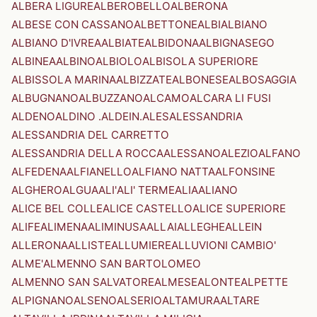
ALBERA LIGURE
ALBEROBELLO
ALBERONA
ALBESE CON CASSANO
ALBETTONE
ALBI
ALBIANO
ALBIANO D'IVREA
ALBIATE
ALBIDONA
ALBIGNASEGO
ALBINEA
ALBINO
ALBIOLO
ALBISOLA SUPERIORE
ALBISSOLA MARINA
ALBIZZATE
ALBONESE
ALBOSAGGIA
ALBUGNANO
ALBUZZANO
ALCAMO
ALCARA LI FUSI
ALDENO
ALDINO .ALDEIN.
ALES
ALESSANDRIA
ALESSANDRIA DEL CARRETTO
ALESSANDRIA DELLA ROCCA
ALESSANO
ALEZIO
ALFANO
ALFEDENA
ALFIANELLO
ALFIANO NATTA
ALFONSINE
ALGHERO
ALGUA
ALI'
ALI' TERME
ALIA
ALIANO
ALICE BEL COLLE
ALICE CASTELLO
ALICE SUPERIORE
ALIFE
ALIMENA
ALIMINUSA
ALLAI
ALLEGHE
ALLEIN
ALLERONA
ALLISTE
ALLUMIERE
ALLUVIONI CAMBIO'
ALME'
ALMENNO SAN BARTOLOMEO
ALMENNO SAN SALVATORE
ALMESE
ALONTE
ALPETTE
ALPIGNANO
ALSENO
ALSERIO
ALTAMURA
ALTARE