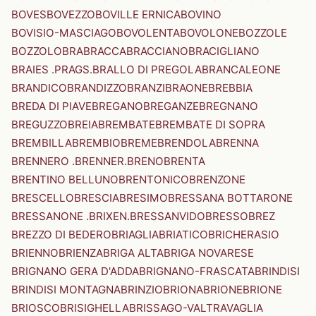
BOVES
BOVEZZO
BOVILLE ERNICA
BOVINO
BOVISIO-MASCIAGO
BOVOLENTA
BOVOLONE
BOZZOLE
BOZZOLO
BRA
BRACCA
BRACCIANO
BRACIGLIANO
BRAIES .PRAGS.
BRALLO DI PREGOLA
BRANCALEONE
BRANDICO
BRANDIZZO
BRANZI
BRAONE
BREBBIA
BREDA DI PIAVE
BREGANO
BREGANZE
BREGNANO
BREGUZZO
BREIA
BREMBATE
BREMBATE DI SOPRA
BREMBILLA
BREMBIO
BREME
BRENDOLA
BRENNA
BRENNERO .BRENNER.
BRENO
BRENTA
BRENTINO BELLUNO
BRENTONICO
BRENZONE
BRESCELLO
BRESCIA
BRESIMO
BRESSANA BOTTARONE
BRESSANONE .BRIXEN.
BRESSANVIDO
BRESSO
BREZ
BREZZO DI BEDERO
BRIAGLIA
BRIATICO
BRICHERASIO
BRIENNO
BRIENZA
BRIGA ALTA
BRIGA NOVARESE
BRIGNANO GERA D'ADDA
BRIGNANO-FRASCATA
BRINDISI
BRINDISI MONTAGNA
BRINZIO
BRIONA
BRIONE
BRIONE
BRIOSCO
BRISIGHELLA
BRISSAGO-VALTRAVAGLIA