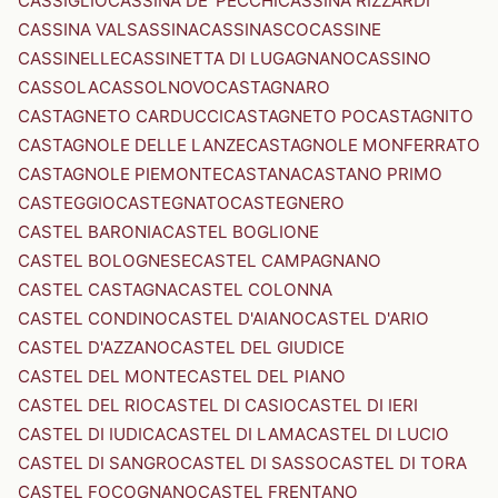
CASSIGLIO
CASSINA DE' PECCHI
CASSINA RIZZARDI
CASSINA VALSASSINA
CASSINASCO
CASSINE
CASSINELLE
CASSINETTA DI LUGAGNANO
CASSINO
CASSOLA
CASSOLNOVO
CASTAGNARO
CASTAGNETO CARDUCCI
CASTAGNETO PO
CASTAGNITO
CASTAGNOLE DELLE LANZE
CASTAGNOLE MONFERRATO
CASTAGNOLE PIEMONTE
CASTANA
CASTANO PRIMO
CASTEGGIO
CASTEGNATO
CASTEGNERO
CASTEL BARONIA
CASTEL BOGLIONE
CASTEL BOLOGNESE
CASTEL CAMPAGNANO
CASTEL CASTAGNA
CASTEL COLONNA
CASTEL CONDINO
CASTEL D'AIANO
CASTEL D'ARIO
CASTEL D'AZZANO
CASTEL DEL GIUDICE
CASTEL DEL MONTE
CASTEL DEL PIANO
CASTEL DEL RIO
CASTEL DI CASIO
CASTEL DI IERI
CASTEL DI IUDICA
CASTEL DI LAMA
CASTEL DI LUCIO
CASTEL DI SANGRO
CASTEL DI SASSO
CASTEL DI TORA
CASTEL FOCOGNANO
CASTEL FRENTANO