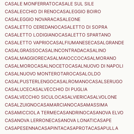
CASALE MONFERRATO
CASALE SUL SILE
CASALECCHIO DI RENO
CASALEGGIO BOIRO
CASALEGGIO NOVARA
CASALEONE
CASALETTO CEREDANO
CASALETTO DI SOPRA
CASALETTO LODIGIANO
CASALETTO SPARTANO
CASALETTO VAPRIO
CASALFIUMANESE
CASALGRANDE
CASALGRASSO
CASALINCONTRADA
CASALINO
CASALMAGGIORE
CASALMAIOCCO
CASALMORANO
CASALMORO
CASALNOCETO
CASALNUOVO DI NAPOLI
CASALNUOVO MONTEROTARO
CASALOLDO
CASALPUSTERLENGO
CASALROMANO
CASALSERUGO
CASALUCE
CASALVECCHIO DI PUGLIA
CASALVECCHIO SICULO
CASALVIERI
CASALVOLONE
CASALZUIGNO
CASAMARCIANO
CASAMASSIMA
CASAMICCIOLA TERME
CASANDRINO
CASANOVA ELVO
CASANOVA LERRONE
CASANOVA LONATI
CASAPE
CASAPESENNA
CASAPINTA
CASAPROTA
CASAPULLA