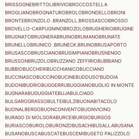
BRISSOGNE
BRITTOLI
BRIVIO
BROCCOSTELLA
BROGLIANO
BROGNATURO
BROLO
BRONDELLO
BRONI
BRONTE
BRONZOLO .BRANZOLL.
BROSSASCO
BROSSO
BROVELLO-CARPUGNINO
BROZOLO
BRUGHERIO
BRUGINE
BRUGNATO
BRUGNERA
BRUINO
BRUMANO
BRUNATE
BRUNELLO
BRUNICO .BRUNECK.
BRUNO
BRUSAPORTO
BRUSASCO
BRUSCIANO
BRUSIMPIANO
BRUSNENGO
BRUSSON
BRUZOLO
BRUZZANO ZEFFIRIO
BUBBIANO
BUBBIO
BUCCHERI
BUCCHIANICO
BUCCIANO
BUCCINASCO
BUCCINO
BUCINE
BUDDUSO'
BUDOIA
BUDONI
BUDRIO
BUGGERRU
BUGGIANO
BUGLIO IN MONTE
BUGNARA
BUGUGGIATE
BUJA
BULCIAGO
BULGAROGRASSO
BULTEI
BULZI
BUONABITACOLO
BUONALBERGO
BUONCONVENTO
BUONVICINO
BURAGO DI MOLGORA
BURCEI
BURGIO
BURGOS
BURIASCO
BUROLO
BURONZO
BUSACHI
BUSALLA
BUSANA
BUSANO
BUSCA
BUSCATE
BUSCEMI
BUSETO PALIZZOLO