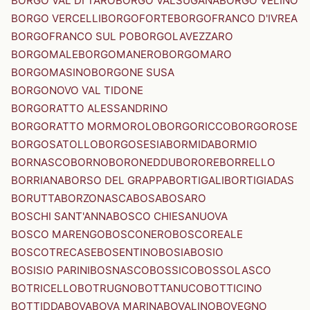
BORGO VAL DI TARO
BORGO VALSUGANA
BORGO VELINO
BORGO VERCELLI
BORGOFORTE
BORGOFRANCO D'IVREA
BORGOFRANCO SUL PO
BORGOLAVEZZARO
BORGOMALE
BORGOMANERO
BORGOMARO
BORGOMASINO
BORGONE SUSA
BORGONOVO VAL TIDONE
BORGORATTO ALESSANDRINO
BORGORATTO MORMOROLO
BORGORICCO
BORGOROSE
BORGOSATOLLO
BORGOSESIA
BORMIDA
BORMIO
BORNASCO
BORNO
BORONEDDU
BORORE
BORRELLO
BORRIANA
BORSO DEL GRAPPA
BORTIGALI
BORTIGIADAS
BORUTTA
BORZONASCA
BOSA
BOSARO
BOSCHI SANT'ANNA
BOSCO CHIESANUOVA
BOSCO MARENGO
BOSCONERO
BOSCOREALE
BOSCOTRECASE
BOSENTINO
BOSIA
BOSIO
BOSISIO PARINI
BOSNASCO
BOSSICO
BOSSOLASCO
BOTRICELLO
BOTRUGNO
BOTTANUCO
BOTTICINO
BOTTIDDA
BOVA
BOVA MARINA
BOVALINO
BOVEGNO