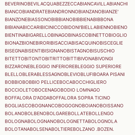
BEVERINO
BEVILACQUA
BEZZECCA
BIANCAVILLA
BIANCHI
BIANCO
BIANDRATE
BIANDRONNO
BIANZANO
BIANZE'
BIANZONE
BIASSONO
BIBBIANO
BIBBIENA
BIBBONA
BIBIANA
BICCARI
BICINICCO
BIDONI'
BIELLA
BIENNO
BIENO
BIENTINA
BIGARELLO
BINAGO
BINASCO
BINETTO
BIOGLIO
BIONAZ
BIONE
BIRORI
BISACCIA
BISACQUINO
BISCEGLIE
BISEGNA
BISENTI
BISIGNANO
BISTAGNO
BISUSCHIO
BITETTO
BITONTO
BITRITTO
BITTI
BIVONA
BIVONGI
BIZZARONE
BLEGGIO INFERIORE
BLEGGIO SUPERIORE
BLELLO
BLERA
BLESSAGNO
BLEVIO
BLUFI
BOARA PISANI
BOBBIO
BOBBIO PELLICE
BOCA
BOCCHIGLIERO
BOCCIOLETO
BOCENAGO
BODIO LOMNAGO
BOFFALORA D'ADDA
BOFFALORA SOPRA TICINO
BOGLIASCO
BOGNANCO
BOGOGNO
BOIANO
BOISSANO
BOLANO
BOLBENO
BOLGARE
BOLLATE
BOLLENGO
BOLOGNA
BOLOGNANO
BOLOGNETTA
BOLOGNOLA
BOLOTANA
BOLSENA
BOLTIERE
BOLZANO .BOZEN.