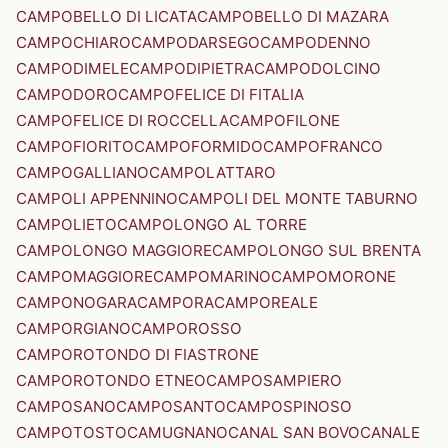
CAMPOBELLO DI LICATA
CAMPOBELLO DI MAZARA
CAMPOCHIARO
CAMPODARSEGO
CAMPODENNO
CAMPODIMELE
CAMPODIPIETRA
CAMPODOLCINO
CAMPODORO
CAMPOFELICE DI FITALIA
CAMPOFELICE DI ROCCELLA
CAMPOFILONE
CAMPOFIORITO
CAMPOFORMIDO
CAMPOFRANCO
CAMPOGALLIANO
CAMPOLATTARO
CAMPOLI APPENNINO
CAMPOLI DEL MONTE TABURNO
CAMPOLIETO
CAMPOLONGO AL TORRE
CAMPOLONGO MAGGIORE
CAMPOLONGO SUL BRENTA
CAMPOMAGGIORE
CAMPOMARINO
CAMPOMORONE
CAMPONOGARA
CAMPORA
CAMPOREALE
CAMPORGIANO
CAMPOROSSO
CAMPOROTONDO DI FIASTRONE
CAMPOROTONDO ETNEO
CAMPOSAMPIERO
CAMPOSANO
CAMPOSANTO
CAMPOSPINOSO
CAMPOTOSTO
CAMUGNANO
CANAL SAN BOVO
CANALE