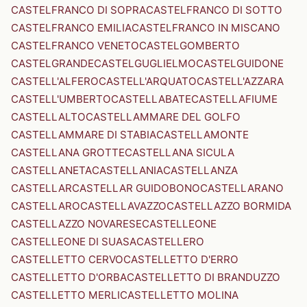
CASTELFRANCO DI SOPRA
CASTELFRANCO DI SOTTO
CASTELFRANCO EMILIA
CASTELFRANCO IN MISCANO
CASTELFRANCO VENETO
CASTELGOMBERTO
CASTELGRANDE
CASTELGUGLIELMO
CASTELGUIDONE
CASTELL'ALFERO
CASTELL'ARQUATO
CASTELL'AZZARA
CASTELL'UMBERTO
CASTELLABATE
CASTELLAFIUME
CASTELLALTO
CASTELLAMMARE DEL GOLFO
CASTELLAMMARE DI STABIA
CASTELLAMONTE
CASTELLANA GROTTE
CASTELLANA SICULA
CASTELLANETA
CASTELLANIA
CASTELLANZA
CASTELLAR
CASTELLAR GUIDOBONO
CASTELLARANO
CASTELLARO
CASTELLAVAZZO
CASTELLAZZO BORMIDA
CASTELLAZZO NOVARESE
CASTELLEONE
CASTELLEONE DI SUASA
CASTELLERO
CASTELLETTO CERVO
CASTELLETTO D'ERRO
CASTELLETTO D'ORBA
CASTELLETTO DI BRANDUZZO
CASTELLETTO MERLI
CASTELLETTO MOLINA