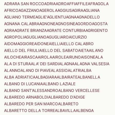
ADRARA SAN ROCCO
ADRIA
ADRO
AFFI
AFFILE
AFRAGOLA
AFRICO
AGAZZANO
AGEROLA
AGGIUS
AGIRA
AGLIANA
AGLIANO TERME
AGLIE'
AGLIENTU
AGNA
AGNADELLO
AGNANA CALABRA
AGNONE
AGNOSINE
AGORDO
AGOSTA
AGRA
AGRATE BRIANZA
AGRATE CONTURBIA
AGRIGENTO
AGROPOLI
AGUGLIANO
AGUGLIARO
AICURZIO
AIDOMAGGIORE
AIDONE
AIELLI
AIELLO CALABRO
AIELLO DEL FRIULI
AIELLO DEL SABATO
AIETA
AILANO
AILOCHE
AIRASCA
AIROLA
AIROLE
AIRUNO
AISONE
ALA
ALA DI STURA
ALA' DEI SARDI
ALAGNA
ALAGNA VALSESIA
ALANNO
ALANO DI PIAVE
ALASSIO
ALATRI
ALBA
ALBA ADRIATICA
ALBAGIARA
ALBAIRATE
ALBANELLA
ALBANO DI LUCANIA
ALBANO LAZIALE
ALBANO SANT'ALESSANDRO
ALBANO VERCELLESE
ALBAREDO ARNABOLDI
ALBAREDO D'ADIGE
ALBAREDO PER SAN MARCO
ALBARETO
ALBARETTO DELLA TORRE
ALBAVILLA
ALBENGA