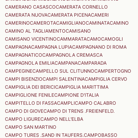
CAMERANO CASASCO
CAMERATA CORNELLO
CAMERATA NUOVA
CAMERATA PICENA
CAMERI
CAMERINO
CAMEROTA
CAMIGLIANO
CAMINATA
CAMINO
CAMINO AL TAGLIAMENTO
CAMISANO
CAMISANO VICENTINO
CAMMARATA
CAMO
CAMOGLI
CAMPAGNA
CAMPAGNA LUPIA
CAMPAGNANO DI ROMA
CAMPAGNATICO
CAMPAGNOLA CREMASCA
CAMPAGNOLA EMILIA
CAMPANA
CAMPARADA
CAMPEGINE
CAMPELLO SUL CLITUNNO
CAMPERTOGNO
CAMPI BISENZIO
CAMPI SALENTINA
CAMPIGLIA CERVO
CAMPIGLIA DEI BERICI
CAMPIGLIA MARITTIMA
CAMPIGLIONE FENILE
CAMPIONE D'ITALIA
CAMPITELLO DI FASSA
CAMPLI
CAMPO CALABRO
CAMPO DI GIOVE
CAMPO DI TRENS .FREIENFELD.
CAMPO LIGURE
CAMPO NELL'ELBA
CAMPO SAN MARTINO
CAMPO TURES .SAND IN TAUFERS.
CAMPOBASSO