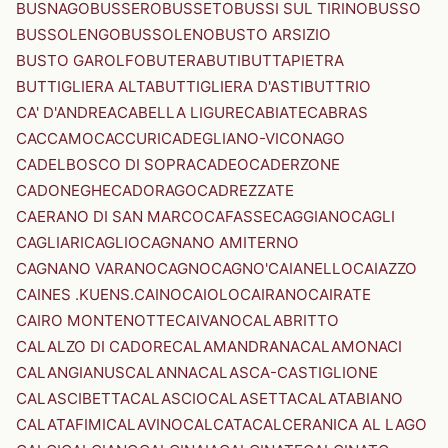
BUSNAGO
BUSSERO
BUSSETO
BUSSI SUL TIRINO
BUSSO
BUSSOLENGO
BUSSOLENO
BUSTO ARSIZIO
BUSTO GAROLFO
BUTERA
BUTI
BUTTAPIETRA
BUTTIGLIERA ALTA
BUTTIGLIERA D'ASTI
BUTTRIO
CA' D'ANDREA
CABELLA LIGURE
CABIATE
CABRAS
CACCAMO
CACCURI
CADEGLIANO-VICONAGO
CADELBOSCO DI SOPRA
CADEO
CADERZONE
CADONEGHE
CADORAGO
CADREZZATE
CAERANO DI SAN MARCO
CAFASSE
CAGGIANO
CAGLI
CAGLIARI
CAGLIO
CAGNANO AMITERNO
CAGNANO VARANO
CAGNO
CAGNO'
CAIANELLO
CAIAZZO
CAINES .KUENS.
CAINO
CAIOLO
CAIRANO
CAIRATE
CAIRO MONTENOTTE
CAIVANO
CALABRITTO
CALALZO DI CADORE
CALAMANDRANA
CALAMONACI
CALANGIANUS
CALANNA
CALASCA-CASTIGLIONE
CALASCIBETTA
CALASCIO
CALASETTA
CALATABIANO
CALATAFIMI
CALAVINO
CALCATA
CALCERANICA AL LAGO