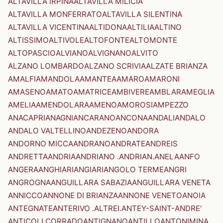
ALTAVILLA IRPINA
ALTAVILLA MILICIA
ALTAVILLA MONFERRATO
ALTAVILLA SILENTINA
ALTAVILLA VICENTINA
ALTIDONA
ALTILIA
ALTINO
ALTISSIMO
ALTIVOLE
ALTOFONTE
ALTOMONTE
ALTOPASCIO
ALVIANO
ALVIGNANO
ALVITO
ALZANO LOMBARDO
ALZANO SCRIVIA
ALZATE BRIANZA
AMALFI
AMANDOLA
AMANTEA
AMARO
AMARONI
AMASENO
AMATO
AMATRICE
AMBIVERE
AMBLAR
AMEGLIA
AMELIA
AMENDOLARA
AMENO
AMOROSI
AMPEZZO
ANACAPRI
ANAGNI
ANCARANO
ANCONA
ANDALI
ANDALO
ANDALO VALTELLINO
ANDEZENO
ANDORA
ANDORNO MICCA
ANDRANO
ANDRATE
ANDREIS
ANDRETTA
ANDRIA
ANDRIANO .ANDRIAN.
ANELA
ANFO
ANGERA
ANGHIARI
ANGIARI
ANGOLO TERME
ANGRI
ANGROGNA
ANGUILLARA SABAZIA
ANGUILLARA VENETA
ANNICCO
ANNONE DI BRIANZA
ANNONE VENETO
ANOIA
ANTEGNATE
ANTERIVO .ALTREI.
ANTEY-SAINT-ANDRE'
ANTICOLI CORRADO
ANTIGNANO
ANTILLO
ANTONIMINA