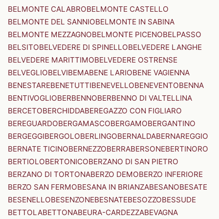
BELMONTE CALABRO
BELMONTE CASTELLO
BELMONTE DEL SANNIO
BELMONTE IN SABINA
BELMONTE MEZZAGNO
BELMONTE PICENO
BELPASSO
BELSITO
BELVEDERE DI SPINELLO
BELVEDERE LANGHE
BELVEDERE MARITTIMO
BELVEDERE OSTRENSE
BELVEGLIO
BELVI
BEMA
BENE LARIO
BENE VAGIENNA
BENESTARE
BENETUTTI
BENEVELLO
BENEVENTO
BENNA
BENTIVOGLIO
BERBENNO
BERBENNO DI VALTELLINA
BERCETO
BERCHIDDA
BEREGAZZO CON FIGLIARO
BEREGUARDO
BERGAMASCO
BERGAMO
BERGANTINO
BERGEGGI
BERGOLO
BERLINGO
BERNALDA
BERNAREGGIO
BERNATE TICINO
BERNEZZO
BERRA
BERSONE
BERTINORO
BERTIOLO
BERTONICO
BERZANO DI SAN PIETRO
BERZANO DI TORTONA
BERZO DEMO
BERZO INFERIORE
BERZO SAN FERMO
BESANA IN BRIANZA
BESANO
BESATE
BESENELLO
BESENZONE
BESNATE
BESOZZO
BESSUDE
BETTOLA
BETTONA
BEURA-CARDEZZA
BEVAGNA