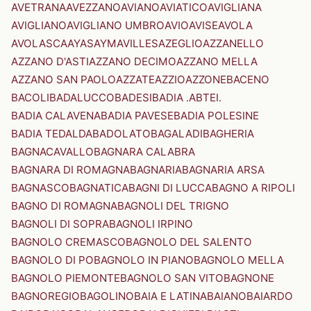
AVETRANA
AVEZZANO
AVIANO
AVIATICO
AVIGLIANA
AVIGLIANO
AVIGLIANO UMBRO
AVIO
AVISE
AVOLA
AVOLASCA
AYAS
AYMAVILLES
AZEGLIO
AZZANELLO
AZZANO D'ASTI
AZZANO DECIMO
AZZANO MELLA
AZZANO SAN PAOLO
AZZATE
AZZIO
AZZONE
BACENO
BACOLI
BADALUCCO
BADESI
BADIA .ABTEI.
BADIA CALAVENA
BADIA PAVESE
BADIA POLESINE
BADIA TEDALDA
BADOLATO
BAGALADI
BAGHERIA
BAGNACAVALLO
BAGNARA CALABRA
BAGNARA DI ROMAGNA
BAGNARIA
BAGNARIA ARSA
BAGNASCO
BAGNATICA
BAGNI DI LUCCA
BAGNO A RIPOLI
BAGNO DI ROMAGNA
BAGNOLI DEL TRIGNO
BAGNOLI DI SOPRA
BAGNOLI IRPINO
BAGNOLO CREMASCO
BAGNOLO DEL SALENTO
BAGNOLO DI PO
BAGNOLO IN PIANO
BAGNOLO MELLA
BAGNOLO PIEMONTE
BAGNOLO SAN VITO
BAGNONE
BAGNOREGIO
BAGOLINO
BAIA E LATINA
BAIANO
BAIARDO