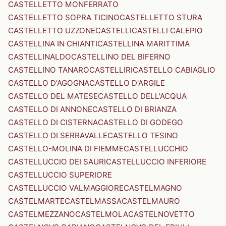
CASTELLETTO MONFERRATO
CASTELLETTO SOPRA TICINO
CASTELLETTO STURA
CASTELLETTO UZZONE
CASTELLI
CASTELLI CALEPIO
CASTELLINA IN CHIANTI
CASTELLINA MARITTIMA
CASTELLINALDO
CASTELLINO DEL BIFERNO
CASTELLINO TANARO
CASTELLIRI
CASTELLO CABIAGLIO
CASTELLO D'AGOGNA
CASTELLO D'ARGILE
CASTELLO DEL MATESE
CASTELLO DELL'ACQUA
CASTELLO DI ANNONE
CASTELLO DI BRIANZA
CASTELLO DI CISTERNA
CASTELLO DI GODEGO
CASTELLO DI SERRAVALLE
CASTELLO TESINO
CASTELLO-MOLINA DI FIEMME
CASTELLUCCHIO
CASTELLUCCIO DEI SAURI
CASTELLUCCIO INFERIORE
CASTELLUCCIO SUPERIORE
CASTELLUCCIO VALMAGGIORE
CASTELMAGNO
CASTELMARTE
CASTELMASSA
CASTELMAURO
CASTELMEZZANO
CASTELMOLA
CASTELNOVETTO