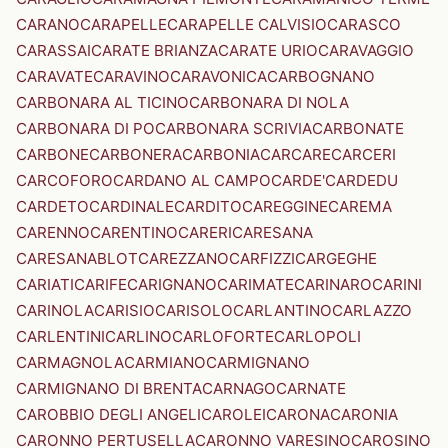
CARANO
CARAPELLE
CARAPELLE CALVISIO
CARASCO
CARASSAI
CARATE BRIANZA
CARATE URIO
CARAVAGGIO
CARAVATE
CARAVINO
CARAVONICA
CARBOGNANO
CARBONARA AL TICINO
CARBONARA DI NOLA
CARBONARA DI PO
CARBONARA SCRIVIA
CARBONATE
CARBONE
CARBONERA
CARBONIA
CARCARE
CARCERI
CARCOFORO
CARDANO AL CAMPO
CARDE'
CARDEDU
CARDETO
CARDINALE
CARDITO
CAREGGINE
CAREMA
CARENNO
CARENTINO
CARERI
CARESANA
CARESANABLOT
CAREZZANO
CARFIZZI
CARGEGHE
CARIATI
CARIFE
CARIGNANO
CARIMATE
CARINARO
CARINI
CARINOLA
CARISIO
CARISOLO
CARLANTINO
CARLAZZO
CARLENTINI
CARLINO
CARLOFORTE
CARLOPOLI
CARMAGNOLA
CARMIANO
CARMIGNANO
CARMIGNANO DI BRENTA
CARNAGO
CARNATE
CAROBBIO DEGLI ANGELI
CAROLEI
CARONA
CARONIA
CARONNO PERTUSELLA
CARONNO VARESINO
CAROSINO