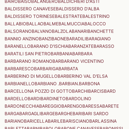
BAIRO
BAISO
BALANGERO
BALDICHIERI D'ASTI
BALDISSERO CANAVESE
BALDISSERO D'ALBA
BALDISSERO TORINESE
BALESTRATE
BALESTRINO
BALLABIO
BALLAO
BALME
BALMUCCIA
BALOCCO
BALSORANO
BALVANO
BALZOLA
BANARI
BANCHETTE
BANNIO ANZINO
BANZI
BAONE
BARADILI
BARAGIANO
BARANELLO
BARANO D'ISCHIA
BARANZATE
BARASSO
BARATILI SAN PIETRO
BARBANIA
BARBARA
BARBARANO ROMANO
BARBARANO VICENTINO
BARBARESCO
BARBARIGA
BARBATA
BARBERINO DI MUGELLO
BARBERINO VAL D'ELSA
BARBIANELLO
BARBIANO .BARBIAN.
BARBONA
BARCELLONA POZZO DI GOTTO
BARCHI
BARCIS
BARD
BARDELLO
BARDI
BARDINETO
BARDOLINO
BARDONECCHIA
BAREGGIO
BARENGO
BARESSA
BARETE
BARGA
BARGAGLI
BARGE
BARGHE
BARI
BARI SARDO
BARIANO
BARICELLA
BARILE
BARISCIANO
BARLASSINA
BARLETTA
BARNI
BAROLO
BARONE CANAVESE
BARONISSI