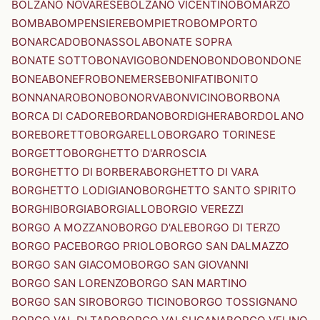
BOLZANO NOVARESE
BOLZANO VICENTINO
BOMARZO
BOMBA
BOMPENSIERE
BOMPIETRO
BOMPORTO
BONARCADO
BONASSOLA
BONATE SOPRA
BONATE SOTTO
BONAVIGO
BONDENO
BONDO
BONDONE
BONEA
BONEFRO
BONEMERSE
BONIFATI
BONITO
BONNANARO
BONO
BONORVA
BONVICINO
BORBONA
BORCA DI CADORE
BORDANO
BORDIGHERA
BORDOLANO
BORE
BORETTO
BORGARELLO
BORGARO TORINESE
BORGETTO
BORGHETTO D'ARROSCIA
BORGHETTO DI BORBERA
BORGHETTO DI VARA
BORGHETTO LODIGIANO
BORGHETTO SANTO SPIRITO
BORGHI
BORGIA
BORGIALLO
BORGIO VEREZZI
BORGO A MOZZANO
BORGO D'ALE
BORGO DI TERZO
BORGO PACE
BORGO PRIOLO
BORGO SAN DALMAZZO
BORGO SAN GIACOMO
BORGO SAN GIOVANNI
BORGO SAN LORENZO
BORGO SAN MARTINO
BORGO SAN SIRO
BORGO TICINO
BORGO TOSSIGNANO