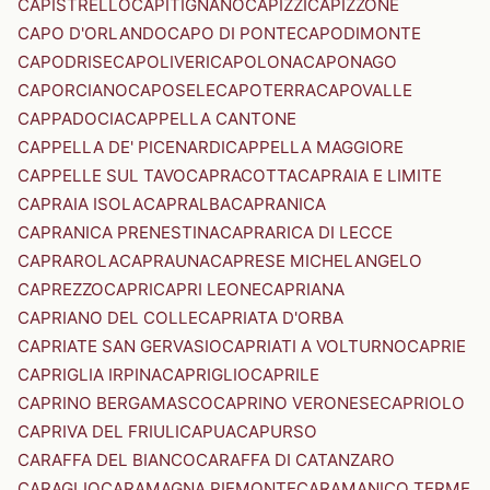
CAPISTRELLO
CAPITIGNANO
CAPIZZI
CAPIZZONE
CAPO D'ORLANDO
CAPO DI PONTE
CAPODIMONTE
CAPODRISE
CAPOLIVERI
CAPOLONA
CAPONAGO
CAPORCIANO
CAPOSELE
CAPOTERRA
CAPOVALLE
CAPPADOCIA
CAPPELLA CANTONE
CAPPELLA DE' PICENARDI
CAPPELLA MAGGIORE
CAPPELLE SUL TAVO
CAPRACOTTA
CAPRAIA E LIMITE
CAPRAIA ISOLA
CAPRALBA
CAPRANICA
CAPRANICA PRENESTINA
CAPRARICA DI LECCE
CAPRAROLA
CAPRAUNA
CAPRESE MICHELANGELO
CAPREZZO
CAPRI
CAPRI LEONE
CAPRIANA
CAPRIANO DEL COLLE
CAPRIATA D'ORBA
CAPRIATE SAN GERVASIO
CAPRIATI A VOLTURNO
CAPRIE
CAPRIGLIA IRPINA
CAPRIGLIO
CAPRILE
CAPRINO BERGAMASCO
CAPRINO VERONESE
CAPRIOLO
CAPRIVA DEL FRIULI
CAPUA
CAPURSO
CARAFFA DEL BIANCO
CARAFFA DI CATANZARO
CARAGLIO
CARAMAGNA PIEMONTE
CARAMANICO TERME