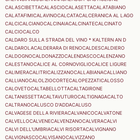
CALASCIBETTA
CALASCIO
CALASETTA
CALATABIANO
CALATAFIMI
CALAVINO
CALCATA
CALCERANICA AL LAGO
CALCI
CALCIANO
CALCINAIA
CALCINATE
CALCINATO
CALCIO
CALCO
CALDARO SULLA STRADA DEL VINO * KALTERN AN D
CALDAROLA
CALDERARA DI RENO
CALDES
CALDIERO
CALDOGNO
CALDONAZZO
CALENDASCO
CALENZANO
CALESTANO
CALICE AL CORNOVIGLIO
CALICE LIGURE
CALIMERA
CALITRI
CALIZZANO
CALLABIANA
CALLIANO
CALLIANO
CALOLZIOCORTE
CALOPEZZATI
CALOSSO
CALOVETO
CALTABELLOTTA
CALTAGIRONE
CALTANISSETTA
CALTAVUTURO
CALTIGNAGA
CALTO
CALTRANO
CALUSCO D'ADDA
CALUSO
CALVAGESE DELLA RIVIERA
CALVANICO
CALVATONE
CALVELLO
CALVENE
CALVENZANO
CALVERA
CALVI
CALVI DELL'UMBRIA
CALVI RISORTA
CALVIGNANO
CALVIGNASCO
CALVISANO
CALVIZZANO