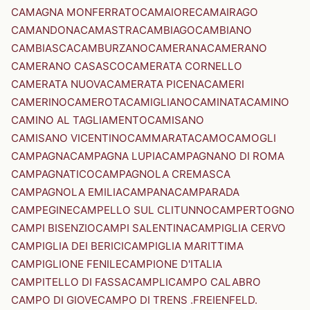
CAMAGNA MONFERRATO
CAMAIORE
CAMAIRAGO
CAMANDONA
CAMASTRA
CAMBIAGO
CAMBIANO
CAMBIASCA
CAMBURZANO
CAMERANA
CAMERANO
CAMERANO CASASCO
CAMERATA CORNELLO
CAMERATA NUOVA
CAMERATA PICENA
CAMERI
CAMERINO
CAMEROTA
CAMIGLIANO
CAMINATA
CAMINO
CAMINO AL TAGLIAMENTO
CAMISANO
CAMISANO VICENTINO
CAMMARATA
CAMO
CAMOGLI
CAMPAGNA
CAMPAGNA LUPIA
CAMPAGNANO DI ROMA
CAMPAGNATICO
CAMPAGNOLA CREMASCA
CAMPAGNOLA EMILIA
CAMPANA
CAMPARADA
CAMPEGINE
CAMPELLO SUL CLITUNNO
CAMPERTOGNO
CAMPI BISENZIO
CAMPI SALENTINA
CAMPIGLIA CERVO
CAMPIGLIA DEI BERICI
CAMPIGLIA MARITTIMA
CAMPIGLIONE FENILE
CAMPIONE D'ITALIA
CAMPITELLO DI FASSA
CAMPLI
CAMPO CALABRO
CAMPO DI GIOVE
CAMPO DI TRENS .FREIENFELD.