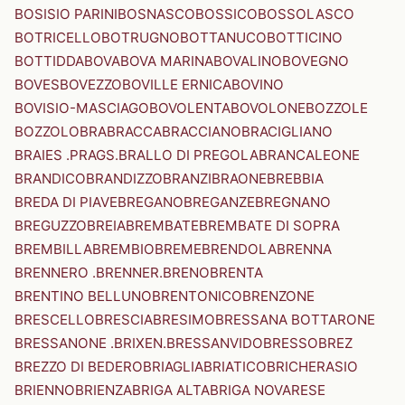
BOSISIO PARINI
BOSNASCO
BOSSICO
BOSSOLASCO
BOTRICELLO
BOTRUGNO
BOTTANUCO
BOTTICINO
BOTTIDDA
BOVA
BOVA MARINA
BOVALINO
BOVEGNO
BOVES
BOVEZZO
BOVILLE ERNICA
BOVINO
BOVISIO-MASCIAGO
BOVOLENTA
BOVOLONE
BOZZOLE
BOZZOLO
BRA
BRACCA
BRACCIANO
BRACIGLIANO
BRAIES .PRAGS.
BRALLO DI PREGOLA
BRANCALEONE
BRANDICO
BRANDIZZO
BRANZI
BRAONE
BREBBIA
BREDA DI PIAVE
BREGANO
BREGANZE
BREGNANO
BREGUZZO
BREIA
BREMBATE
BREMBATE DI SOPRA
BREMBILLA
BREMBIO
BREME
BRENDOLA
BRENNA
BRENNERO .BRENNER.
BRENO
BRENTA
BRENTINO BELLUNO
BRENTONICO
BRENZONE
BRESCELLO
BRESCIA
BRESIMO
BRESSANA BOTTARONE
BRESSANONE .BRIXEN.
BRESSANVIDO
BRESSO
BREZ
BREZZO DI BEDERO
BRIAGLIA
BRIATICO
BRICHERASIO
BRIENNO
BRIENZA
BRIGA ALTA
BRIGA NOVARESE