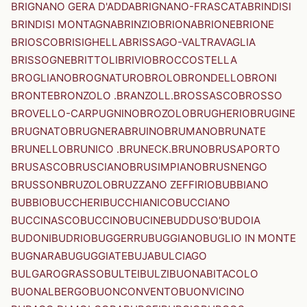
BRIGNANO GERA D'ADDA
BRIGNANO-FRASCATA
BRINDISI
BRINDISI MONTAGNA
BRINZIO
BRIONA
BRIONE
BRIONE
BRIOSCO
BRISIGHELLA
BRISSAGO-VALTRAVAGLIA
BRISSOGNE
BRITTOLI
BRIVIO
BROCCOSTELLA
BROGLIANO
BROGNATURO
BROLO
BRONDELLO
BRONI
BRONTE
BRONZOLO .BRANZOLL.
BROSSASCO
BROSSO
BROVELLO-CARPUGNINO
BROZOLO
BRUGHERIO
BRUGINE
BRUGNATO
BRUGNERA
BRUINO
BRUMANO
BRUNATE
BRUNELLO
BRUNICO .BRUNECK.
BRUNO
BRUSAPORTO
BRUSASCO
BRUSCIANO
BRUSIMPIANO
BRUSNENGO
BRUSSON
BRUZOLO
BRUZZANO ZEFFIRIO
BUBBIANO
BUBBIO
BUCCHERI
BUCCHIANICO
BUCCIANO
BUCCINASCO
BUCCINO
BUCINE
BUDDUSO'
BUDOIA
BUDONI
BUDRIO
BUGGERRU
BUGGIANO
BUGLIO IN MONTE
BUGNARA
BUGUGGIATE
BUJA
BULCIAGO
BULGAROGRASSO
BULTEI
BULZI
BUONABITACOLO
BUONALBERGO
BUONCONVENTO
BUONVICINO