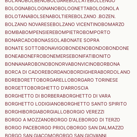
BOLANO
BOLBENO
BOLGARE
BOLLATE
BOLLENGO
BOLOGNA
BOLOGNANO
BOLOGNETTA
BOLOGNOLA
BOLOTANA
BOLSENA
BOLTIERE
BOLZANO .BOZEN.
BOLZANO NOVARESE
BOLZANO VICENTINO
BOMARZO
BOMBA
BOMPENSIERE
BOMPIETRO
BOMPORTO
BONARCADO
BONASSOLA
BONATE SOPRA
BONATE SOTTO
BONAVIGO
BONDENO
BONDO
BONDONE
BONEA
BONEFRO
BONEMERSE
BONIFATI
BONITO
BONNANARO
BONO
BONORVA
BONVICINO
BORBONA
BORCA DI CADORE
BORDANO
BORDIGHERA
BORDOLANO
BORE
BORETTO
BORGARELLO
BORGARO TORINESE
BORGETTO
BORGHETTO D'ARROSCIA
BORGHETTO DI BORBERA
BORGHETTO DI VARA
BORGHETTO LODIGIANO
BORGHETTO SANTO SPIRITO
BORGHI
BORGIA
BORGIALLO
BORGIO VEREZZI
BORGO A MOZZANO
BORGO D'ALE
BORGO DI TERZO
BORGO PACE
BORGO PRIOLO
BORGO SAN DALMAZZO
BORGO SAN GIACOMO
BORGO SAN GIOVANNI