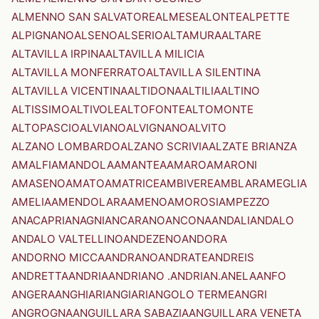
ALMENNO SAN SALVATORE
ALMESE
ALONTE
ALPETTE
ALPIGNANO
ALSENO
ALSERIO
ALTAMURA
ALTARE
ALTAVILLA IRPINA
ALTAVILLA MILICIA
ALTAVILLA MONFERRATO
ALTAVILLA SILENTINA
ALTAVILLA VICENTINA
ALTIDONA
ALTILIA
ALTINO
ALTISSIMO
ALTIVOLE
ALTOFONTE
ALTOMONTE
ALTOPASCIO
ALVIANO
ALVIGNANO
ALVITO
ALZANO LOMBARDO
ALZANO SCRIVIA
ALZATE BRIANZA
AMALFI
AMANDOLA
AMANTEA
AMARO
AMARONI
AMASENO
AMATO
AMATRICE
AMBIVERE
AMBLAR
AMEGLIA
AMELIA
AMENDOLARA
AMENO
AMOROSI
AMPEZZO
ANACAPRI
ANAGNI
ANCARANO
ANCONA
ANDALI
ANDALO
ANDALO VALTELLINO
ANDEZENO
ANDORA
ANDORNO MICCA
ANDRANO
ANDRATE
ANDREIS
ANDRETTA
ANDRIA
ANDRIANO .ANDRIAN.
ANELA
ANFO
ANGERA
ANGHIARI
ANGIARI
ANGOLO TERME
ANGRI
ANGROGNA
ANGUILLARA SABAZIA
ANGUILLARA VENETA