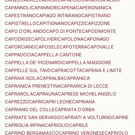
CAPANNOLI
CAPANNORI
CAPENA
CAPERGNANICA
CAPESTRANO
CAPIAGO INTIMIANO
CAPISTRANO
CAPISTRELLO
CAPITIGNANO
CAPIZZI
CAPIZZONE
CAPO D'ORLANDO
CAPO DI PONTE
CAPODIMONTE
CAPODRISE
CAPOLIVERI
CAPOLONA
CAPONAGO
CAPORCIANO
CAPOSELE
CAPOTERRA
CAPOVALLE
CAPPADOCIA
CAPPELLA CANTONE
CAPPELLA DE' PICENARDI
CAPPELLA MAGGIORE
CAPPELLE SUL TAVO
CAPRACOTTA
CAPRAIA E LIMITE
CAPRAIA ISOLA
CAPRALBA
CAPRANICA
CAPRANICA PRENESTINA
CAPRARICA DI LECCE
CAPRAROLA
CAPRAUNA
CAPRESE MICHELANGELO
CAPREZZO
CAPRI
CAPRI LEONE
CAPRIANA
CAPRIANO DEL COLLE
CAPRIATA D'ORBA
CAPRIATE SAN GERVASIO
CAPRIATI A VOLTURNO
CAPRIE
CAPRIGLIA IRPINA
CAPRIGLIO
CAPRILE
CAPRINO BERGAMASCO
CAPRINO VERONESE
CAPRIOLO