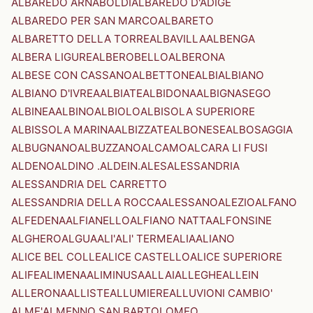
ALBAREDO ARNABOLDI
ALBAREDO D'ADIGE
ALBAREDO PER SAN MARCO
ALBARETO
ALBARETTO DELLA TORRE
ALBAVILLA
ALBENGA
ALBERA LIGURE
ALBEROBELLO
ALBERONA
ALBESE CON CASSANO
ALBETTONE
ALBI
ALBIANO
ALBIANO D'IVREA
ALBIATE
ALBIDONA
ALBIGNASEGO
ALBINEA
ALBINO
ALBIOLO
ALBISOLA SUPERIORE
ALBISSOLA MARINA
ALBIZZATE
ALBONESE
ALBOSAGGIA
ALBUGNANO
ALBUZZANO
ALCAMO
ALCARA LI FUSI
ALDENO
ALDINO .ALDEIN.
ALES
ALESSANDRIA
ALESSANDRIA DEL CARRETTO
ALESSANDRIA DELLA ROCCA
ALESSANO
ALEZIO
ALFANO
ALFEDENA
ALFIANELLO
ALFIANO NATTA
ALFONSINE
ALGHERO
ALGUA
ALI'
ALI' TERME
ALIA
ALIANO
ALICE BEL COLLE
ALICE CASTELLO
ALICE SUPERIORE
ALIFE
ALIMENA
ALIMINUSA
ALLAI
ALLEGHE
ALLEIN
ALLERONA
ALLISTE
ALLUMIERE
ALLUVIONI CAMBIO'
ALME'
ALMENNO SAN BARTOLOMEO