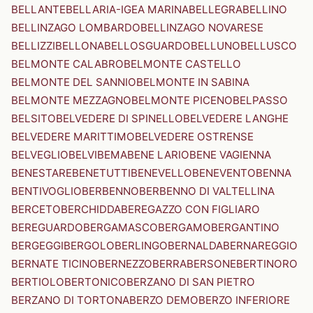
BELLANTE
BELLARIA-IGEA MARINA
BELLEGRA
BELLINO
BELLINZAGO LOMBARDO
BELLINZAGO NOVARESE
BELLIZZI
BELLONA
BELLOSGUARDO
BELLUNO
BELLUSCO
BELMONTE CALABRO
BELMONTE CASTELLO
BELMONTE DEL SANNIO
BELMONTE IN SABINA
BELMONTE MEZZAGNO
BELMONTE PICENO
BELPASSO
BELSITO
BELVEDERE DI SPINELLO
BELVEDERE LANGHE
BELVEDERE MARITTIMO
BELVEDERE OSTRENSE
BELVEGLIO
BELVI
BEMA
BENE LARIO
BENE VAGIENNA
BENESTARE
BENETUTTI
BENEVELLO
BENEVENTO
BENNA
BENTIVOGLIO
BERBENNO
BERBENNO DI VALTELLINA
BERCETO
BERCHIDDA
BEREGAZZO CON FIGLIARO
BEREGUARDO
BERGAMASCO
BERGAMO
BERGANTINO
BERGEGGI
BERGOLO
BERLINGO
BERNALDA
BERNAREGGIO
BERNATE TICINO
BERNEZZO
BERRA
BERSONE
BERTINORO
BERTIOLO
BERTONICO
BERZANO DI SAN PIETRO
BERZANO DI TORTONA
BERZO DEMO
BERZO INFERIORE