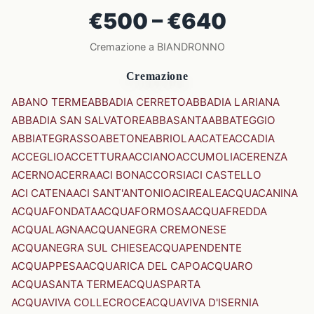
€500 – €640
Cremazione a BIANDRONNO
Cremazione
ABANO TERME
ABBADIA CERRETO
ABBADIA LARIANA
ABBADIA SAN SALVATORE
ABBASANTA
ABBATEGGIO
ABBIATEGRASSO
ABETONE
ABRIOLA
ACATE
ACCADIA
ACCEGLIO
ACCETTURA
ACCIANO
ACCUMOLI
ACERENZA
ACERNO
ACERRA
ACI BONACCORSI
ACI CASTELLO
ACI CATENA
ACI SANT'ANTONIO
ACIREALE
ACQUACANINA
ACQUAFONDATA
ACQUAFORMOSA
ACQUAFREDDA
ACQUALAGNA
ACQUANEGRA CREMONESE
ACQUANEGRA SUL CHIESE
ACQUAPENDENTE
ACQUAPPESA
ACQUARICA DEL CAPO
ACQUARO
ACQUASANTA TERME
ACQUASPARTA
ACQUAVIVA COLLECROCE
ACQUAVIVA D'ISERNIA