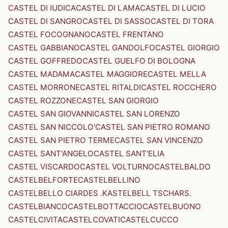
CASTEL DI IUDICA
CASTEL DI LAMA
CASTEL DI LUCIO
CASTEL DI SANGRO
CASTEL DI SASSO
CASTEL DI TORA
CASTEL FOCOGNANO
CASTEL FRENTANO
CASTEL GABBIANO
CASTEL GANDOLFO
CASTEL GIORGIO
CASTEL GOFFREDO
CASTEL GUELFO DI BOLOGNA
CASTEL MADAMA
CASTEL MAGGIORE
CASTEL MELLA
CASTEL MORRONE
CASTEL RITALDI
CASTEL ROCCHERO
CASTEL ROZZONE
CASTEL SAN GIORGIO
CASTEL SAN GIOVANNI
CASTEL SAN LORENZO
CASTEL SAN NICCOLO'
CASTEL SAN PIETRO ROMANO
CASTEL SAN PIETRO TERME
CASTEL SAN VINCENZO
CASTEL SANT'ANGELO
CASTEL SANT'ELIA
CASTEL VISCARDO
CASTEL VOLTURNO
CASTELBALDO
CASTELBELFORTE
CASTELBELLINO
CASTELBELLO CIARDES .KASTELBELL TSCHARS.
CASTELBIANCO
CASTELBOTTACCIO
CASTELBUONO
CASTELCIVITA
CASTELCOVATI
CASTELCUCCO