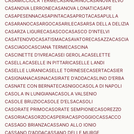
CASAMICCIOLA TERME
CASANDRINO
CASANOVA ELVO
CASANOVA LERRONE
CASANOVA LONATI
CASAPE
CASAPESENNA
CASAPINTA
CASAPROTA
CASAPULLA
CASARANO
CASARGO
CASARILE
CASARSA DELLA DELIZIA
CASARZA LIGURE
CASASCO
CASASCO D'INTELVI
CASATENOVO
CASATISMA
CASAVATORE
CASAZZA
CASCIA
CASCIAGO
CASCIANA TERME
CASCINA
CASCINETTE D'IVREA
CASEI GEROLA
CASELETTE
CASELLA
CASELLE IN PITTARI
CASELLE LANDI
CASELLE LURANI
CASELLE TORINESE
CASERTA
CASIER
CASIGNANA
CASINA
CASIRATE D'ADDA
CASLINO D'ERBA
CASNATE CON BERNATE
CASNIGO
CASOLA DI NAPOLI
CASOLA IN LUNIGIANA
CASOLA VALSENIO
CASOLE BRUZIO
CASOLE D'ELSA
CASOLI
CASORATE PRIMO
CASORATE SEMPIONE
CASOREZZO
CASORIA
CASORZO
CASPERIA
CASPOGGIO
CASSACCO
CASSAGO BRIANZA
CASSANO ALLO IONIO
CASSANO D'ADDA
CASSANO DELLE MURGE