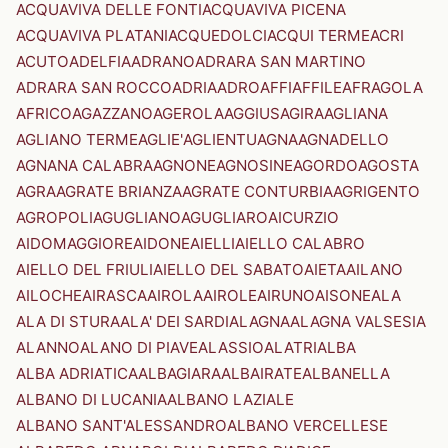
ACQUAVIVA DELLE FONTI
ACQUAVIVA PICENA
ACQUAVIVA PLATANI
ACQUEDOLCI
ACQUI TERME
ACRI
ACUTO
ADELFIA
ADRANO
ADRARA SAN MARTINO
ADRARA SAN ROCCO
ADRIA
ADRO
AFFI
AFFILE
AFRAGOLA
AFRICO
AGAZZANO
AGEROLA
AGGIUS
AGIRA
AGLIANA
AGLIANO TERME
AGLIE'
AGLIENTU
AGNA
AGNADELLO
AGNANA CALABRA
AGNONE
AGNOSINE
AGORDO
AGOSTA
AGRA
AGRATE BRIANZA
AGRATE CONTURBIA
AGRIGENTO
AGROPOLI
AGUGLIANO
AGUGLIARO
AICURZIO
AIDOMAGGIORE
AIDONE
AIELLI
AIELLO CALABRO
AIELLO DEL FRIULI
AIELLO DEL SABATO
AIETA
AILANO
AILOCHE
AIRASCA
AIROLA
AIROLE
AIRUNO
AISONE
ALA
ALA DI STURA
ALA' DEI SARDI
ALAGNA
ALAGNA VALSESIA
ALANNO
ALANO DI PIAVE
ALASSIO
ALATRI
ALBA
ALBA ADRIATICA
ALBAGIARA
ALBAIRATE
ALBANELLA
ALBANO DI LUCANIA
ALBANO LAZIALE
ALBANO SANT'ALESSANDRO
ALBANO VERCELLESE