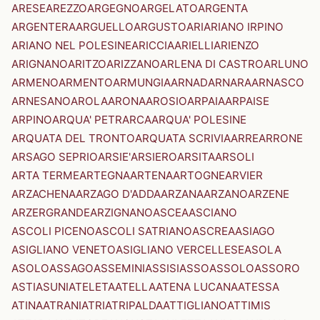
ARESE
AREZZO
ARGEGNO
ARGELATO
ARGENTA
ARGENTERA
ARGUELLO
ARGUSTO
ARI
ARIANO IRPINO
ARIANO NEL POLESINE
ARICCIA
ARIELLI
ARIENZO
ARIGNANO
ARITZO
ARIZZANO
ARLENA DI CASTRO
ARLUNO
ARMENO
ARMENTO
ARMUNGIA
ARNAD
ARNARA
ARNASCO
ARNESANO
AROLA
ARONA
AROSIO
ARPAIA
ARPAISE
ARPINO
ARQUA' PETRARCA
ARQUA' POLESINE
ARQUATA DEL TRONTO
ARQUATA SCRIVIA
ARRE
ARRONE
ARSAGO SEPRIO
ARSIE'
ARSIERO
ARSITA
ARSOLI
ARTA TERME
ARTEGNA
ARTENA
ARTOGNE
ARVIER
ARZACHENA
ARZAGO D'ADDA
ARZANA
ARZANO
ARZENE
ARZERGRANDE
ARZIGNANO
ASCEA
ASCIANO
ASCOLI PICENO
ASCOLI SATRIANO
ASCREA
ASIAGO
ASIGLIANO VENETO
ASIGLIANO VERCELLESE
ASOLA
ASOLO
ASSAGO
ASSEMINI
ASSISI
ASSO
ASSOLO
ASSORO
ASTI
ASUNI
ATELETA
ATELLA
ATENA LUCANA
ATESSA
ATINA
ATRANI
ATRI
ATRIPALDA
ATTIGLIANO
ATTIMIS