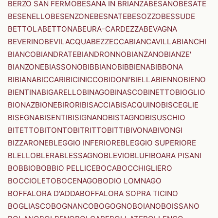
BERZO SAN FERMO
BESANA IN BRIANZA
BESANO
BESATE
BESENELLO
BESENZONE
BESNATE
BESOZZO
BESSUDE
BETTOLA
BETTONA
BEURA-CARDEZZA
BEVAGNA
BEVERINO
BEVILACQUA
BEZZECCA
BIANCAVILLA
BIANCHI
BIANCO
BIANDRATE
BIANDRONNO
BIANZANO
BIANZE'
BIANZONE
BIASSONO
BIBBIANO
BIBBIENA
BIBBONA
BIBIANA
BICCARI
BICINICCO
BIDONI'
BIELLA
BIENNO
BIENO
BIENTINA
BIGARELLO
BINAGO
BINASCO
BINETTO
BIOGLIO
BIONAZ
BIONE
BIRORI
BISACCIA
BISACQUINO
BISCEGLIE
BISEGNA
BISENTI
BISIGNANO
BISTAGNO
BISUSCHIO
BITETTO
BITONTO
BITRITTO
BITTI
BIVONA
BIVONGI
BIZZARONE
BLEGGIO INFERIORE
BLEGGIO SUPERIORE
BLELLO
BLERA
BLESSAGNO
BLEVIO
BLUFI
BOARA PISANI
BOBBIO
BOBBIO PELLICE
BOCA
BOCCHIGLIERO
BOCCIOLETO
BOCENAGO
BODIO LOMNAGO
BOFFALORA D'ADDA
BOFFALORA SOPRA TICINO
BOGLIASCO
BOGNANCO
BOGOGNO
BOIANO
BOISSANO