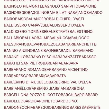
BAGNOLO PIEMONTE
BAGNOLO SAN VITO
BAGNONE
BAGNOREGIO
BAGOLINO
BAIA E LATINA
BAIANO
BAIARDO
BAIRO
BAISO
BALANGERO
BALDICHIERI D'ASTI
BALDISSERO CANAVESE
BALDISSERO D'ALBA
BALDISSERO TORINESE
BALESTRATE
BALESTRINO
BALLABIO
BALLAO
BALME
BALMUCCIA
BALOCCO
BALSORANO
BALVANO
BALZOLA
BANARI
BANCHETTE
BANNIO ANZINO
BANZI
BAONE
BARADILI
BARAGIANO
BARANELLO
BARANO D'ISCHIA
BARANZATE
BARASSO
BARATILI SAN PIETRO
BARBANIA
BARBARA
BARBARANO ROMANO
BARBARANO VICENTINO
BARBARESCO
BARBARIGA
BARBATA
BARBERINO DI MUGELLO
BARBERINO VAL D'ELSA
BARBIANELLO
BARBIANO .BARBIAN.
BARBONA
BARCELLONA POZZO DI GOTTO
BARCHI
BARCIS
BARD
BARDELLO
BARDI
BARDINETO
BARDOLINO
BARDONECCHIA
BAREGGIO
BARENGO
BARESSA
BARETE