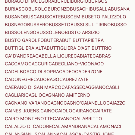
BURAGO DI MOLGORA
BURCEI
BURGIO
BURGOS
BURIASCO
BUROLO
BURONZO
BUSACHI
BUSALLA
BUSANA
BUSANO
BUSCA
BUSCATE
BUSCEMI
BUSETO PALIZZOLO
BUSNAGO
BUSSERO
BUSSETO
BUSSI SUL TIRINO
BUSSO
BUSSOLENGO
BUSSOLENO
BUSTO ARSIZIO
BUSTO GAROLFO
BUTERA
BUTI
BUTTAPIETRA
BUTTIGLIERA ALTA
BUTTIGLIERA D'ASTI
BUTTRIO
CA' D'ANDREA
CABELLA LIGURE
CABIATE
CABRAS
CACCAMO
CACCURI
CADEGLIANO-VICONAGO
CADELBOSCO DI SOPRA
CADEO
CADERZONE
CADONEGHE
CADORAGO
CADREZZATE
CAERANO DI SAN MARCO
CAFASSE
CAGGIANO
CAGLI
CAGLIARI
CAGLIO
CAGNANO AMITERNO
CAGNANO VARANO
CAGNO
CAGNO'
CAIANELLO
CAIAZZO
CAINES .KUENS.
CAINO
CAIOLO
CAIRANO
CAIRATE
CAIRO MONTENOTTE
CAIVANO
CALABRITTO
CALALZO DI CADORE
CALAMANDRANA
CALAMONACI
CALANGIANUS
CALANNA
CALASCA-CASTIGLIONE