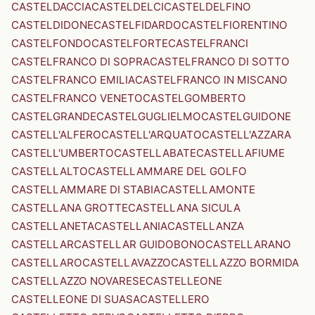
CASTELDACCIA
CASTELDELCI
CASTELDELFINO
CASTELDIDONE
CASTELFIDARDO
CASTELFIORENTINO
CASTELFONDO
CASTELFORTE
CASTELFRANCI
CASTELFRANCO DI SOPRA
CASTELFRANCO DI SOTTO
CASTELFRANCO EMILIA
CASTELFRANCO IN MISCANO
CASTELFRANCO VENETO
CASTELGOMBERTO
CASTELGRANDE
CASTELGUGLIELMO
CASTELGUIDONE
CASTELL'ALFERO
CASTELL'ARQUATO
CASTELL'AZZARA
CASTELL'UMBERTO
CASTELLABATE
CASTELLAFIUME
CASTELLALTO
CASTELLAMMARE DEL GOLFO
CASTELLAMMARE DI STABIA
CASTELLAMONTE
CASTELLANA GROTTE
CASTELLANA SICULA
CASTELLANETA
CASTELLANIA
CASTELLANZA
CASTELLAR
CASTELLAR GUIDOBONO
CASTELLARANO
CASTELLARO
CASTELLAVAZZO
CASTELLAZZO BORMIDA
CASTELLAZZO NOVARESE
CASTELLEONE
CASTELLEONE DI SUASA
CASTELLERO