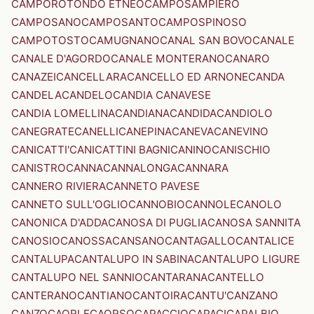
CAMPOROTONDO ETNEO
CAMPOSAMPIERO
CAMPOSANO
CAMPOSANTO
CAMPOSPINOSO
CAMPOTOSTO
CAMUGNANO
CANAL SAN BOVO
CANALE
CANALE D'AGORDO
CANALE MONTERANO
CANARO
CANAZEI
CANCELLARA
CANCELLO ED ARNONE
CANDA
CANDELA
CANDELO
CANDIA CANAVESE
CANDIA LOMELLINA
CANDIANA
CANDIDA
CANDIOLO
CANEGRATE
CANELLI
CANEPINA
CANEVA
CANEVINO
CANICATTI'
CANICATTINI BAGNI
CANINO
CANISCHIO
CANISTRO
CANNA
CANNALONGA
CANNARA
CANNERO RIVIERA
CANNETO PAVESE
CANNETO SULL'OGLIO
CANNOBIO
CANNOLE
CANOLO
CANONICA D'ADDA
CANOSA DI PUGLIA
CANOSA SANNITA
CANOSIO
CANOSSA
CANSANO
CANTAGALLO
CANTALICE
CANTALUPA
CANTALUPO IN SABINA
CANTALUPO LIGURE
CANTALUPO NEL SANNIO
CANTARANA
CANTELLO
CANTERANO
CANTIANO
CANTOIRA
CANTU'
CANZANO
CANZO
CAORLE
CAORSO
CAPACCIO
CAPACI
CAPALBIO