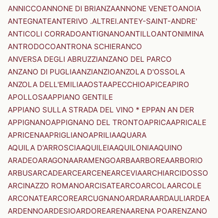
ANNICCO
ANNONE DI BRIANZA
ANNONE VENETO
ANOIA
ANTEGNATE
ANTERIVO .ALTREI.
ANTEY-SAINT-ANDRE'
ANTICOLI CORRADO
ANTIGNANO
ANTILLO
ANTONIMINA
ANTRODOCO
ANTRONA SCHIERANCO
ANVERSA DEGLI ABRUZZI
ANZANO DEL PARCO
ANZANO DI PUGLIA
ANZI
ANZIO
ANZOLA D'OSSOLA
ANZOLA DELL'EMILIA
AOSTA
APECCHIO
APICE
APIRO
APOLLOSA
APPIANO GENTILE
APPIANO SULLA STRADA DEL VINO * EPPAN AN DER
APPIGNANO
APPIGNANO DEL TRONTO
APRICA
APRICALE
APRICENA
APRIGLIANO
APRILIA
AQUARA
AQUILA D'ARROSCIA
AQUILEIA
AQUILONIA
AQUINO
ARADEO
ARAGONA
ARAMENGO
ARBA
ARBOREA
ARBORIO
ARBUS
ARCADE
ARCE
ARCENE
ARCEVIA
ARCHI
ARCIDOSSO
ARCINAZZO ROMANO
ARCISATE
ARCO
ARCOLA
ARCOLE
ARCONATE
ARCORE
ARCUGNANO
ARDARA
ARDAULI
ARDEA
ARDENNO
ARDESIO
ARDORE
ARENA
ARENA PO
ARENZANO