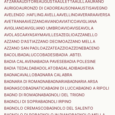
ATZARA
AUDITORE
AUGUSTA
AULETTA
AULLA
AURANO
AURIGO
AURONZO DI CADORE
AUSONIA
AUSTIS
AVEGNO
AVELENGO .HAFLING.
AVELLA
AVELLINO
AVERARA
AVERSA
AVETRANA
AVEZZANO
AVIANO
AVIATICO
AVIGLIANA
AVIGLIANO
AVIGLIANO UMBRO
AVIO
AVISE
AVOLA
AVOLASCA
AYAS
AYMAVILLES
AZEGLIO
AZZANELLO
AZZANO D'ASTI
AZZANO DECIMO
AZZANO MELLA
AZZANO SAN PAOLO
AZZATE
AZZIO
AZZONE
BACENO
BACOLI
BADALUCCO
BADESI
BADIA .ABTEI.
BADIA CALAVENA
BADIA PAVESE
BADIA POLESINE
BADIA TEDALDA
BADOLATO
BAGALADI
BAGHERIA
BAGNACAVALLO
BAGNARA CALABRA
BAGNARA DI ROMAGNA
BAGNARIA
BAGNARIA ARSA
BAGNASCO
BAGNATICA
BAGNI DI LUCCA
BAGNO A RIPOLI
BAGNO DI ROMAGNA
BAGNOLI DEL TRIGNO
BAGNOLI DI SOPRA
BAGNOLI IRPINO
BAGNOLO CREMASCO
BAGNOLO DEL SALENTO
BAGNOLO DI PO
BAGNOLO IN PIANO
BAGNOLO MELLA