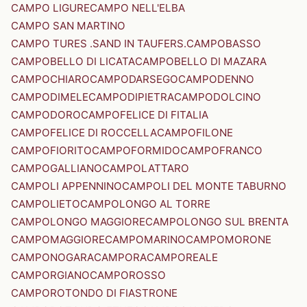
CAMPO LIGURE
CAMPO NELL'ELBA
CAMPO SAN MARTINO
CAMPO TURES .SAND IN TAUFERS.
CAMPOBASSO
CAMPOBELLO DI LICATA
CAMPOBELLO DI MAZARA
CAMPOCHIARO
CAMPODARSEGO
CAMPODENNO
CAMPODIMELE
CAMPODIPIETRA
CAMPODOLCINO
CAMPODORO
CAMPOFELICE DI FITALIA
CAMPOFELICE DI ROCCELLA
CAMPOFILONE
CAMPOFIORITO
CAMPOFORMIDO
CAMPOFRANCO
CAMPOGALLIANO
CAMPOLATTARO
CAMPOLI APPENNINO
CAMPOLI DEL MONTE TABURNO
CAMPOLIETO
CAMPOLONGO AL TORRE
CAMPOLONGO MAGGIORE
CAMPOLONGO SUL BRENTA
CAMPOMAGGIORE
CAMPOMARINO
CAMPOMORONE
CAMPONOGARA
CAMPORA
CAMPOREALE
CAMPORGIANO
CAMPOROSSO
CAMPOROTONDO DI FIASTRONE