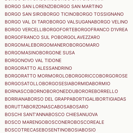
BORGO SAN LORENZO
BORGO SAN MARTINO
BORGO SAN SIRO
BORGO TICINO
BORGO TOSSIGNANO
BORGO VAL DI TARO
BORGO VALSUGANA
BORGO VELINO
BORGO VERCELLI
BORGOFORTE
BORGOFRANCO D'IVREA
BORGOFRANCO SUL PO
BORGOLAVEZZARO
BORGOMALE
BORGOMANERO
BORGOMARO
BORGOMASINO
BORGONE SUSA
BORGONOVO VAL TIDONE
BORGORATTO ALESSANDRINO
BORGORATTO MORMOROLO
BORGORICCO
BORGOROSE
BORGOSATOLLO
BORGOSESIA
BORMIDA
BORMIO
BORNASCO
BORNO
BORONEDDU
BORORE
BORRELLO
BORRIANA
BORSO DEL GRAPPA
BORTIGALI
BORTIGIADAS
BORUTTA
BORZONASCA
BOSA
BOSARO
BOSCHI SANT'ANNA
BOSCO CHIESANUOVA
BOSCO MARENGO
BOSCONERO
BOSCOREALE
BOSCOTRECASE
BOSENTINO
BOSIA
BOSIO