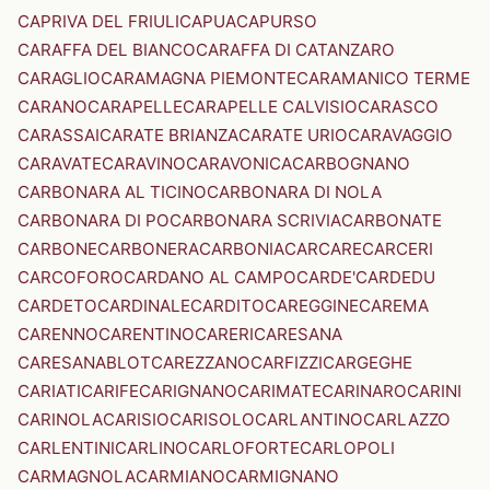
CAPRIVA DEL FRIULI
CAPUA
CAPURSO
CARAFFA DEL BIANCO
CARAFFA DI CATANZARO
CARAGLIO
CARAMAGNA PIEMONTE
CARAMANICO TERME
CARANO
CARAPELLE
CARAPELLE CALVISIO
CARASCO
CARASSAI
CARATE BRIANZA
CARATE URIO
CARAVAGGIO
CARAVATE
CARAVINO
CARAVONICA
CARBOGNANO
CARBONARA AL TICINO
CARBONARA DI NOLA
CARBONARA DI PO
CARBONARA SCRIVIA
CARBONATE
CARBONE
CARBONERA
CARBONIA
CARCARE
CARCERI
CARCOFORO
CARDANO AL CAMPO
CARDE'
CARDEDU
CARDETO
CARDINALE
CARDITO
CAREGGINE
CAREMA
CARENNO
CARENTINO
CARERI
CARESANA
CARESANABLOT
CAREZZANO
CARFIZZI
CARGEGHE
CARIATI
CARIFE
CARIGNANO
CARIMATE
CARINARO
CARINI
CARINOLA
CARISIO
CARISOLO
CARLANTINO
CARLAZZO
CARLENTINI
CARLINO
CARLOFORTE
CARLOPOLI
CARMAGNOLA
CARMIANO
CARMIGNANO