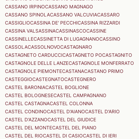
CASSANO IRPINO
CASSANO MAGNAGO
CASSANO SPINOLA
CASSANO VALCUVIA
CASSARO
CASSIGLIO
CASSINA DE' PECCHI
CASSINA RIZZARDI
CASSINA VALSASSINA
CASSINASCO
CASSINE
CASSINELLE
CASSINETTA DI LUGAGNANO
CASSINO
CASSOLA
CASSOLNOVO
CASTAGNARO
CASTAGNETO CARDUCCI
CASTAGNETO PO
CASTAGNITO
CASTAGNOLE DELLE LANZE
CASTAGNOLE MONFERRATO
CASTAGNOLE PIEMONTE
CASTANA
CASTANO PRIMO
CASTEGGIO
CASTEGNATO
CASTEGNERO
CASTEL BARONIA
CASTEL BOGLIONE
CASTEL BOLOGNESE
CASTEL CAMPAGNANO
CASTEL CASTAGNA
CASTEL COLONNA
CASTEL CONDINO
CASTEL D'AIANO
CASTEL D'ARIO
CASTEL D'AZZANO
CASTEL DEL GIUDICE
CASTEL DEL MONTE
CASTEL DEL PIANO
CASTEL DEL RIO
CASTEL DI CASIO
CASTEL DI IERI