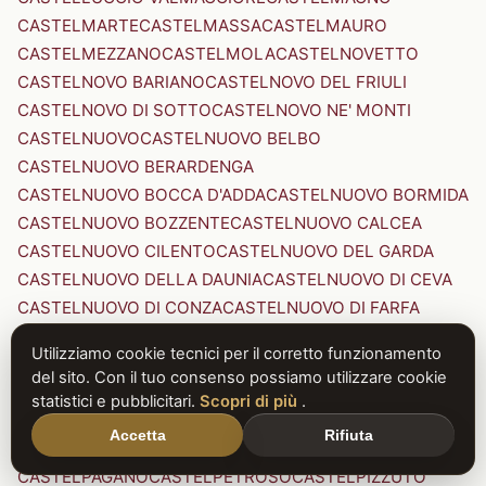
CASTELMARTE
CASTELMASSA
CASTELMAURO
CASTELMEZZANO
CASTELMOLA
CASTELNOVETTO
CASTELNOVO BARIANO
CASTELNOVO DEL FRIULI
CASTELNOVO DI SOTTO
CASTELNOVO NE' MONTI
CASTELNUOVO
CASTELNUOVO BELBO
CASTELNUOVO BERARDENGA
CASTELNUOVO BOCCA D'ADDA
CASTELNUOVO BORMIDA
CASTELNUOVO BOZZENTE
CASTELNUOVO CALCEA
CASTELNUOVO CILENTO
CASTELNUOVO DEL GARDA
CASTELNUOVO DELLA DAUNIA
CASTELNUOVO DI CEVA
CASTELNUOVO DI CONZA
CASTELNUOVO DI FARFA
CASTELNUOVO DI GARFAGNANA
Utilizziamo cookie tecnici per il corretto funzionamento
CASTELNUOVO DI PORTO
CASTELNUOVO DON BOSCO
del sito. Con il tuo consenso possiamo utilizzare cookie
CASTELNUOVO MAGRA
CASTELNUOVO NIGRA
statistici e pubblicitari.
Scopri di più
.
CASTELNUOVO PARANO
CASTELNUOVO RANGONE
Accetta
Rifiuta
CASTELNUOVO SCRIVIA
CASTELNUOVO VAL DI CECINA
CASTELPAGANO
CASTELPETROSO
CASTELPIZZUTO