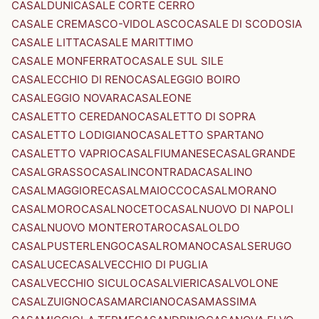
CASALDUNI
CASALE CORTE CERRO
CASALE CREMASCO-VIDOLASCO
CASALE DI SCODOSIA
CASALE LITTA
CASALE MARITTIMO
CASALE MONFERRATO
CASALE SUL SILE
CASALECCHIO DI RENO
CASALEGGIO BOIRO
CASALEGGIO NOVARA
CASALEONE
CASALETTO CEREDANO
CASALETTO DI SOPRA
CASALETTO LODIGIANO
CASALETTO SPARTANO
CASALETTO VAPRIO
CASALFIUMANESE
CASALGRANDE
CASALGRASSO
CASALINCONTRADA
CASALINO
CASALMAGGIORE
CASALMAIOCCO
CASALMORANO
CASALMORO
CASALNOCETO
CASALNUOVO DI NAPOLI
CASALNUOVO MONTEROTARO
CASALOLDO
CASALPUSTERLENGO
CASALROMANO
CASALSERUGO
CASALUCE
CASALVECCHIO DI PUGLIA
CASALVECCHIO SICULO
CASALVIERI
CASALVOLONE
CASALZUIGNO
CASAMARCIANO
CASAMASSIMA