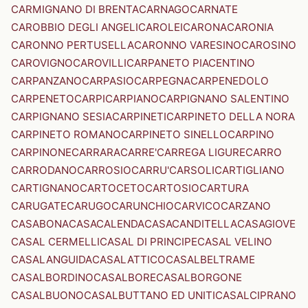
CARMIGNANO DI BRENTA
CARNAGO
CARNATE
CAROBBIO DEGLI ANGELI
CAROLEI
CARONA
CARONIA
CARONNO PERTUSELLA
CARONNO VARESINO
CAROSINO
CAROVIGNO
CAROVILLI
CARPANETO PIACENTINO
CARPANZANO
CARPASIO
CARPEGNA
CARPENEDOLO
CARPENETO
CARPI
CARPIANO
CARPIGNANO SALENTINO
CARPIGNANO SESIA
CARPINETI
CARPINETO DELLA NORA
CARPINETO ROMANO
CARPINETO SINELLO
CARPINO
CARPINONE
CARRARA
CARRE'
CARREGA LIGURE
CARRO
CARRODANO
CARROSIO
CARRU'
CARSOLI
CARTIGLIANO
CARTIGNANO
CARTOCETO
CARTOSIO
CARTURA
CARUGATE
CARUGO
CARUNCHIO
CARVICO
CARZANO
CASABONA
CASACALENDA
CASACANDITELLA
CASAGIOVE
CASAL CERMELLI
CASAL DI PRINCIPE
CASAL VELINO
CASALANGUIDA
CASALATTICO
CASALBELTRAME
CASALBORDINO
CASALBORE
CASALBORGONE
CASALBUONO
CASALBUTTANO ED UNITI
CASALCIPRANO