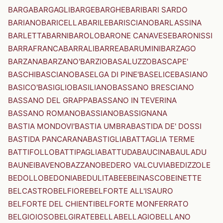
BARGA
BARGAGLI
BARGE
BARGHE
BARI
BARI SARDO
BARIANO
BARICELLA
BARILE
BARISCIANO
BARLASSINA
BARLETTA
BARNI
BAROLO
BARONE CANAVESE
BARONISSI
BARRAFRANCA
BARRALI
BARREA
BARUMINI
BARZAGO
BARZANA
BARZANO'
BARZIO
BASALUZZO
BASCAPE'
BASCHI
BASCIANO
BASELGA DI PINE'
BASELICE
BASIANO
BASICO'
BASIGLIO
BASILIANO
BASSANO BRESCIANO
BASSANO DEL GRAPPA
BASSANO IN TEVERINA
BASSANO ROMANO
BASSIANO
BASSIGNANA
BASTIA MONDOVI'
BASTIA UMBRA
BASTIDA DE' DOSSI
BASTIDA PANCARANA
BASTIGLIA
BATTAGLIA TERME
BATTIFOLLO
BATTIPAGLIA
BATTUDA
BAUCINA
BAULADU
BAUNEI
BAVENO
BAZZANO
BEDERO VALCUVIA
BEDIZZOLE
BEDOLLO
BEDONIA
BEDULITA
BEE
BEINASCO
BEINETTE
BELCASTRO
BELFIORE
BELFORTE ALL'ISAURO
BELFORTE DEL CHIENTI
BELFORTE MONFERRATO
BELGIOIOSO
BELGIRATE
BELLA
BELLAGIO
BELLANO