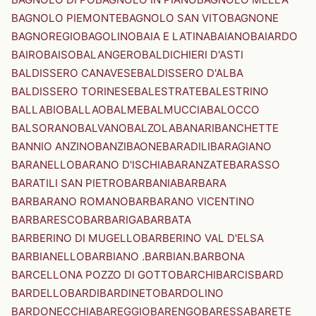
BAGNOLO PIEMONTE
BAGNOLO SAN VITO
BAGNONE
BAGNOREGIO
BAGOLINO
BAIA E LATINA
BAIANO
BAIARDO
BAIRO
BAISO
BALANGERO
BALDICHIERI D'ASTI
BALDISSERO CANAVESE
BALDISSERO D'ALBA
BALDISSERO TORINESE
BALESTRATE
BALESTRINO
BALLABIO
BALLAO
BALME
BALMUCCIA
BALOCCO
BALSORANO
BALVANO
BALZOLA
BANARI
BANCHETTE
BANNIO ANZINO
BANZI
BAONE
BARADILI
BARAGIANO
BARANELLO
BARANO D'ISCHIA
BARANZATE
BARASSO
BARATILI SAN PIETRO
BARBANIA
BARBARA
BARBARANO ROMANO
BARBARANO VICENTINO
BARBARESCO
BARBARIGA
BARBATA
BARBERINO DI MUGELLO
BARBERINO VAL D'ELSA
BARBIANELLO
BARBIANO .BARBIAN.
BARBONA
BARCELLONA POZZO DI GOTTO
BARCHI
BARCIS
BARD
BARDELLO
BARDI
BARDINETO
BARDOLINO
BARDONECCHIA
BAREGGIO
BARENGO
BARESSA
BARETE