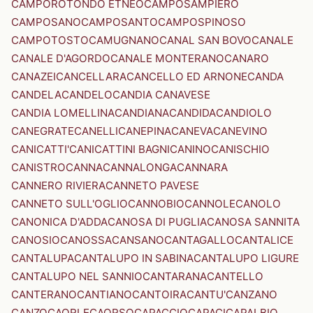
CAMPOROTONDO ETNEO
CAMPOSAMPIERO
CAMPOSANO
CAMPOSANTO
CAMPOSPINOSO
CAMPOTOSTO
CAMUGNANO
CANAL SAN BOVO
CANALE
CANALE D'AGORDO
CANALE MONTERANO
CANARO
CANAZEI
CANCELLARA
CANCELLO ED ARNONE
CANDA
CANDELA
CANDELO
CANDIA CANAVESE
CANDIA LOMELLINA
CANDIANA
CANDIDA
CANDIOLO
CANEGRATE
CANELLI
CANEPINA
CANEVA
CANEVINO
CANICATTI'
CANICATTINI BAGNI
CANINO
CANISCHIO
CANISTRO
CANNA
CANNALONGA
CANNARA
CANNERO RIVIERA
CANNETO PAVESE
CANNETO SULL'OGLIO
CANNOBIO
CANNOLE
CANOLO
CANONICA D'ADDA
CANOSA DI PUGLIA
CANOSA SANNITA
CANOSIO
CANOSSA
CANSANO
CANTAGALLO
CANTALICE
CANTALUPA
CANTALUPO IN SABINA
CANTALUPO LIGURE
CANTALUPO NEL SANNIO
CANTARANA
CANTELLO
CANTERANO
CANTIANO
CANTOIRA
CANTU'
CANZANO
CANZO
CAORLE
CAORSO
CAPACCIO
CAPACI
CAPALBIO