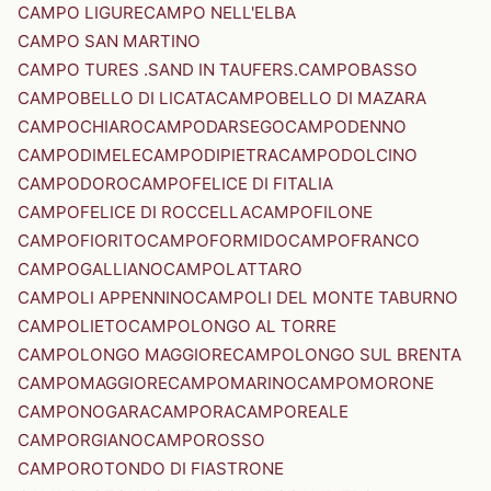
CAMPO LIGURE
CAMPO NELL'ELBA
CAMPO SAN MARTINO
CAMPO TURES .SAND IN TAUFERS.
CAMPOBASSO
CAMPOBELLO DI LICATA
CAMPOBELLO DI MAZARA
CAMPOCHIARO
CAMPODARSEGO
CAMPODENNO
CAMPODIMELE
CAMPODIPIETRA
CAMPODOLCINO
CAMPODORO
CAMPOFELICE DI FITALIA
CAMPOFELICE DI ROCCELLA
CAMPOFILONE
CAMPOFIORITO
CAMPOFORMIDO
CAMPOFRANCO
CAMPOGALLIANO
CAMPOLATTARO
CAMPOLI APPENNINO
CAMPOLI DEL MONTE TABURNO
CAMPOLIETO
CAMPOLONGO AL TORRE
CAMPOLONGO MAGGIORE
CAMPOLONGO SUL BRENTA
CAMPOMAGGIORE
CAMPOMARINO
CAMPOMORONE
CAMPONOGARA
CAMPORA
CAMPOREALE
CAMPORGIANO
CAMPOROSSO
CAMPOROTONDO DI FIASTRONE