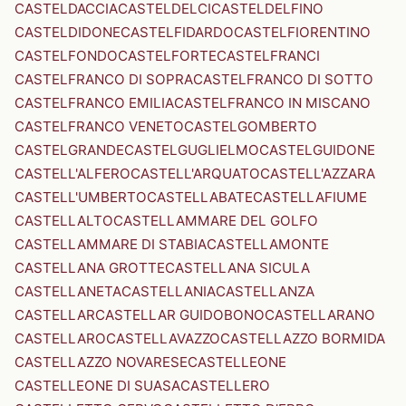
CASTELDACCIA
CASTELDELCI
CASTELDELFINO
CASTELDIDONE
CASTELFIDARDO
CASTELFIORENTINO
CASTELFONDO
CASTELFORTE
CASTELFRANCI
CASTELFRANCO DI SOPRA
CASTELFRANCO DI SOTTO
CASTELFRANCO EMILIA
CASTELFRANCO IN MISCANO
CASTELFRANCO VENETO
CASTELGOMBERTO
CASTELGRANDE
CASTELGUGLIELMO
CASTELGUIDONE
CASTELL'ALFERO
CASTELL'ARQUATO
CASTELL'AZZARA
CASTELL'UMBERTO
CASTELLABATE
CASTELLAFIUME
CASTELLALTO
CASTELLAMMARE DEL GOLFO
CASTELLAMMARE DI STABIA
CASTELLAMONTE
CASTELLANA GROTTE
CASTELLANA SICULA
CASTELLANETA
CASTELLANIA
CASTELLANZA
CASTELLAR
CASTELLAR GUIDOBONO
CASTELLARANO
CASTELLARO
CASTELLAVAZZO
CASTELLAZZO BORMIDA
CASTELLAZZO NOVARESE
CASTELLEONE
CASTELLEONE DI SUASA
CASTELLERO