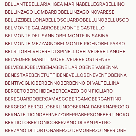
BELLANTE
BELLARIA-IGEA MARINA
BELLEGRA
BELLINO
BELLINZAGO LOMBARDO
BELLINZAGO NOVARESE
BELLIZZI
BELLONA
BELLOSGUARDO
BELLUNO
BELLUSCO
BELMONTE CALABRO
BELMONTE CASTELLO
BELMONTE DEL SANNIO
BELMONTE IN SABINA
BELMONTE MEZZAGNO
BELMONTE PICENO
BELPASSO
BELSITO
BELVEDERE DI SPINELLO
BELVEDERE LANGHE
BELVEDERE MARITTIMO
BELVEDERE OSTRENSE
BELVEGLIO
BELVI
BEMA
BENE LARIO
BENE VAGIENNA
BENESTARE
BENETUTTI
BENEVELLO
BENEVENTO
BENNA
BENTIVOGLIO
BERBENNO
BERBENNO DI VALTELLINA
BERCETO
BERCHIDDA
BEREGAZZO CON FIGLIARO
BEREGUARDO
BERGAMASCO
BERGAMO
BERGANTINO
BERGEGGI
BERGOLO
BERLINGO
BERNALDA
BERNAREGGIO
BERNATE TICINO
BERNEZZO
BERRA
BERSONE
BERTINORO
BERTIOLO
BERTONICO
BERZANO DI SAN PIETRO
BERZANO DI TORTONA
BERZO DEMO
BERZO INFERIORE