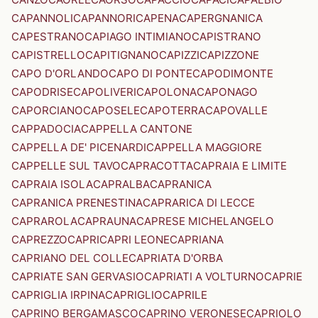
CAPANNOLI
CAPANNORI
CAPENA
CAPERGNANICA
CAPESTRANO
CAPIAGO INTIMIANO
CAPISTRANO
CAPISTRELLO
CAPITIGNANO
CAPIZZI
CAPIZZONE
CAPO D'ORLANDO
CAPO DI PONTE
CAPODIMONTE
CAPODRISE
CAPOLIVERI
CAPOLONA
CAPONAGO
CAPORCIANO
CAPOSELE
CAPOTERRA
CAPOVALLE
CAPPADOCIA
CAPPELLA CANTONE
CAPPELLA DE' PICENARDI
CAPPELLA MAGGIORE
CAPPELLE SUL TAVO
CAPRACOTTA
CAPRAIA E LIMITE
CAPRAIA ISOLA
CAPRALBA
CAPRANICA
CAPRANICA PRENESTINA
CAPRARICA DI LECCE
CAPRAROLA
CAPRAUNA
CAPRESE MICHELANGELO
CAPREZZO
CAPRI
CAPRI LEONE
CAPRIANA
CAPRIANO DEL COLLE
CAPRIATA D'ORBA
CAPRIATE SAN GERVASIO
CAPRIATI A VOLTURNO
CAPRIE
CAPRIGLIA IRPINA
CAPRIGLIO
CAPRILE
CAPRINO BERGAMASCO
CAPRINO VERONESE
CAPRIOLO