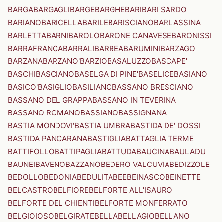
BARGA
BARGAGLI
BARGE
BARGHE
BARI
BARI SARDO
BARIANO
BARICELLA
BARILE
BARISCIANO
BARLASSINA
BARLETTA
BARNI
BAROLO
BARONE CANAVESE
BARONISSI
BARRAFRANCA
BARRALI
BARREA
BARUMINI
BARZAGO
BARZANA
BARZANO'
BARZIO
BASALUZZO
BASCAPE'
BASCHI
BASCIANO
BASELGA DI PINE'
BASELICE
BASIANO
BASICO'
BASIGLIO
BASILIANO
BASSANO BRESCIANO
BASSANO DEL GRAPPA
BASSANO IN TEVERINA
BASSANO ROMANO
BASSIANO
BASSIGNANA
BASTIA MONDOVI'
BASTIA UMBRA
BASTIDA DE' DOSSI
BASTIDA PANCARANA
BASTIGLIA
BATTAGLIA TERME
BATTIFOLLO
BATTIPAGLIA
BATTUDA
BAUCINA
BAULADU
BAUNEI
BAVENO
BAZZANO
BEDERO VALCUVIA
BEDIZZOLE
BEDOLLO
BEDONIA
BEDULITA
BEE
BEINASCO
BEINETTE
BELCASTRO
BELFIORE
BELFORTE ALL'ISAURO
BELFORTE DEL CHIENTI
BELFORTE MONFERRATO
BELGIOIOSO
BELGIRATE
BELLA
BELLAGIO
BELLANO