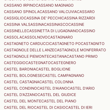
CASSANO IRPINO
CASSANO MAGNAGO
CASSANO SPINOLA
CASSANO VALCUVIA
CASSARO
CASSIGLIO
CASSINA DE' PECCHI
CASSINA RIZZARDI
CASSINA VALSASSINA
CASSINASCO
CASSINE
CASSINELLE
CASSINETTA DI LUGAGNANO
CASSINO
CASSOLA
CASSOLNOVO
CASTAGNARO
CASTAGNETO CARDUCCI
CASTAGNETO PO
CASTAGNITO
CASTAGNOLE DELLE LANZE
CASTAGNOLE MONFERRATO
CASTAGNOLE PIEMONTE
CASTANA
CASTANO PRIMO
CASTEGGIO
CASTEGNATO
CASTEGNERO
CASTEL BARONIA
CASTEL BOGLIONE
CASTEL BOLOGNESE
CASTEL CAMPAGNANO
CASTEL CASTAGNA
CASTEL COLONNA
CASTEL CONDINO
CASTEL D'AIANO
CASTEL D'ARIO
CASTEL D'AZZANO
CASTEL DEL GIUDICE
CASTEL DEL MONTE
CASTEL DEL PIANO
CASTEL DEL RIO
CASTEL DI CASIO
CASTEL DI IERI