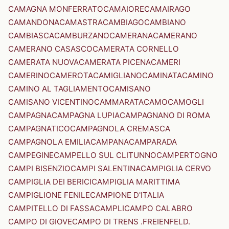
CAMAGNA MONFERRATO
CAMAIORE
CAMAIRAGO
CAMANDONA
CAMASTRA
CAMBIAGO
CAMBIANO
CAMBIASCA
CAMBURZANO
CAMERANA
CAMERANO
CAMERANO CASASCO
CAMERATA CORNELLO
CAMERATA NUOVA
CAMERATA PICENA
CAMERI
CAMERINO
CAMEROTA
CAMIGLIANO
CAMINATA
CAMINO
CAMINO AL TAGLIAMENTO
CAMISANO
CAMISANO VICENTINO
CAMMARATA
CAMO
CAMOGLI
CAMPAGNA
CAMPAGNA LUPIA
CAMPAGNANO DI ROMA
CAMPAGNATICO
CAMPAGNOLA CREMASCA
CAMPAGNOLA EMILIA
CAMPANA
CAMPARADA
CAMPEGINE
CAMPELLO SUL CLITUNNO
CAMPERTOGNO
CAMPI BISENZIO
CAMPI SALENTINA
CAMPIGLIA CERVO
CAMPIGLIA DEI BERICI
CAMPIGLIA MARITTIMA
CAMPIGLIONE FENILE
CAMPIONE D'ITALIA
CAMPITELLO DI FASSA
CAMPLI
CAMPO CALABRO
CAMPO DI GIOVE
CAMPO DI TRENS .FREIENFELD.