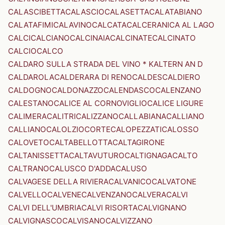
CALASCIBETTA
CALASCIO
CALASETTA
CALATABIANO
CALATAFIMI
CALAVINO
CALCATA
CALCERANICA AL LAGO
CALCI
CALCIANO
CALCINAIA
CALCINATE
CALCINATO
CALCIO
CALCO
CALDARO SULLA STRADA DEL VINO * KALTERN AN D
CALDAROLA
CALDERARA DI RENO
CALDES
CALDIERO
CALDOGNO
CALDONAZZO
CALENDASCO
CALENZANO
CALESTANO
CALICE AL CORNOVIGLIO
CALICE LIGURE
CALIMERA
CALITRI
CALIZZANO
CALLABIANA
CALLIANO
CALLIANO
CALOLZIOCORTE
CALOPEZZATI
CALOSSO
CALOVETO
CALTABELLOTTA
CALTAGIRONE
CALTANISSETTA
CALTAVUTURO
CALTIGNAGA
CALTO
CALTRANO
CALUSCO D'ADDA
CALUSO
CALVAGESE DELLA RIVIERA
CALVANICO
CALVATONE
CALVELLO
CALVENE
CALVENZANO
CALVERA
CALVI
CALVI DELL'UMBRIA
CALVI RISORTA
CALVIGNANO
CALVIGNASCO
CALVISANO
CALVIZZANO