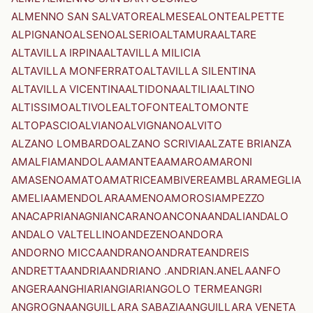
ALMENNO SAN SALVATORE
ALMESE
ALONTE
ALPETTE
ALPIGNANO
ALSENO
ALSERIO
ALTAMURA
ALTARE
ALTAVILLA IRPINA
ALTAVILLA MILICIA
ALTAVILLA MONFERRATO
ALTAVILLA SILENTINA
ALTAVILLA VICENTINA
ALTIDONA
ALTILIA
ALTINO
ALTISSIMO
ALTIVOLE
ALTOFONTE
ALTOMONTE
ALTOPASCIO
ALVIANO
ALVIGNANO
ALVITO
ALZANO LOMBARDO
ALZANO SCRIVIA
ALZATE BRIANZA
AMALFI
AMANDOLA
AMANTEA
AMARO
AMARONI
AMASENO
AMATO
AMATRICE
AMBIVERE
AMBLAR
AMEGLIA
AMELIA
AMENDOLARA
AMENO
AMOROSI
AMPEZZO
ANACAPRI
ANAGNI
ANCARANO
ANCONA
ANDALI
ANDALO
ANDALO VALTELLINO
ANDEZENO
ANDORA
ANDORNO MICCA
ANDRANO
ANDRATE
ANDREIS
ANDRETTA
ANDRIA
ANDRIANO .ANDRIAN.
ANELA
ANFO
ANGERA
ANGHIARI
ANGIARI
ANGOLO TERME
ANGRI
ANGROGNA
ANGUILLARA SABAZIA
ANGUILLARA VENETA