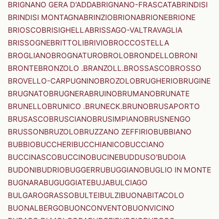
BRIGNANO GERA D'ADDA
BRIGNANO-FRASCATA
BRINDISI
BRINDISI MONTAGNA
BRINZIO
BRIONA
BRIONE
BRIONE
BRIOSCO
BRISIGHELLA
BRISSAGO-VALTRAVAGLIA
BRISSOGNE
BRITTOLI
BRIVIO
BROCCOSTELLA
BROGLIANO
BROGNATURO
BROLO
BRONDELLO
BRONI
BRONTE
BRONZOLO .BRANZOLL.
BROSSASCO
BROSSO
BROVELLO-CARPUGNINO
BROZOLO
BRUGHERIO
BRUGINE
BRUGNATO
BRUGNERA
BRUINO
BRUMANO
BRUNATE
BRUNELLO
BRUNICO .BRUNECK.
BRUNO
BRUSAPORTO
BRUSASCO
BRUSCIANO
BRUSIMPIANO
BRUSNENGO
BRUSSON
BRUZOLO
BRUZZANO ZEFFIRIO
BUBBIANO
BUBBIO
BUCCHERI
BUCCHIANICO
BUCCIANO
BUCCINASCO
BUCCINO
BUCINE
BUDDUSO'
BUDOIA
BUDONI
BUDRIO
BUGGERRU
BUGGIANO
BUGLIO IN MONTE
BUGNARA
BUGUGGIATE
BUJA
BULCIAGO
BULGAROGRASSO
BULTEI
BULZI
BUONABITACOLO
BUONALBERGO
BUONCONVENTO
BUONVICINO