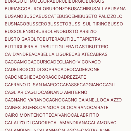
BURAGO DI MOLGORA
BURCEI
BURGIO
BURGOS
BURIASCO
BUROLO
BURONZO
BUSACHI
BUSALLA
BUSANA
BUSANO
BUSCA
BUSCATE
BUSCEMI
BUSETO PALIZZOLO
BUSNAGO
BUSSERO
BUSSETO
BUSSI SUL TIRINO
BUSSO
BUSSOLENGO
BUSSOLENO
BUSTO ARSIZIO
BUSTO GAROLFO
BUTERA
BUTI
BUTTAPIETRA
BUTTIGLIERA ALTA
BUTTIGLIERA D'ASTI
BUTTRIO
CA' D'ANDREA
CABELLA LIGURE
CABIATE
CABRAS
CACCAMO
CACCURI
CADEGLIANO-VICONAGO
CADELBOSCO DI SOPRA
CADEO
CADERZONE
CADONEGHE
CADORAGO
CADREZZATE
CAERANO DI SAN MARCO
CAFASSE
CAGGIANO
CAGLI
CAGLIARI
CAGLIO
CAGNANO AMITERNO
CAGNANO VARANO
CAGNO
CAGNO'
CAIANELLO
CAIAZZO
CAINES .KUENS.
CAINO
CAIOLO
CAIRANO
CAIRATE
CAIRO MONTENOTTE
CAIVANO
CALABRITTO
CALALZO DI CADORE
CALAMANDRANA
CALAMONACI
CALANGIANUS
CALANNA
CALASCA-CASTIGLIONE