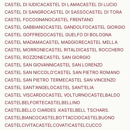
CASTEL DI IUDICA
CASTEL DI LAMA
CASTEL DI LUCIO
CASTEL DI SANGRO
CASTEL DI SASSO
CASTEL DI TORA
CASTEL FOCOGNANO
CASTEL FRENTANO
CASTEL GABBIANO
CASTEL GANDOLFO
CASTEL GIORGIO
CASTEL GOFFREDO
CASTEL GUELFO DI BOLOGNA
CASTEL MADAMA
CASTEL MAGGIORE
CASTEL MELLA
CASTEL MORRONE
CASTEL RITALDI
CASTEL ROCCHERO
CASTEL ROZZONE
CASTEL SAN GIORGIO
CASTEL SAN GIOVANNI
CASTEL SAN LORENZO
CASTEL SAN NICCOLO'
CASTEL SAN PIETRO ROMANO
CASTEL SAN PIETRO TERME
CASTEL SAN VINCENZO
CASTEL SANT'ANGELO
CASTEL SANT'ELIA
CASTEL VISCARDO
CASTEL VOLTURNO
CASTELBALDO
CASTELBELFORTE
CASTELBELLINO
CASTELBELLO CIARDES .KASTELBELL TSCHARS.
CASTELBIANCO
CASTELBOTTACCIO
CASTELBUONO
CASTELCIVITA
CASTELCOVATI
CASTELCUCCO