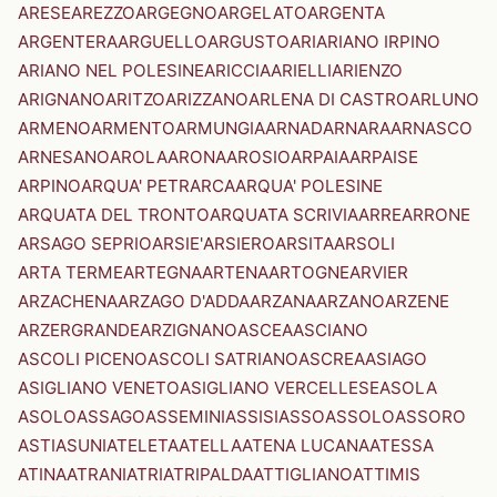
ARESE
AREZZO
ARGEGNO
ARGELATO
ARGENTA
ARGENTERA
ARGUELLO
ARGUSTO
ARI
ARIANO IRPINO
ARIANO NEL POLESINE
ARICCIA
ARIELLI
ARIENZO
ARIGNANO
ARITZO
ARIZZANO
ARLENA DI CASTRO
ARLUNO
ARMENO
ARMENTO
ARMUNGIA
ARNAD
ARNARA
ARNASCO
ARNESANO
AROLA
ARONA
AROSIO
ARPAIA
ARPAISE
ARPINO
ARQUA' PETRARCA
ARQUA' POLESINE
ARQUATA DEL TRONTO
ARQUATA SCRIVIA
ARRE
ARRONE
ARSAGO SEPRIO
ARSIE'
ARSIERO
ARSITA
ARSOLI
ARTA TERME
ARTEGNA
ARTENA
ARTOGNE
ARVIER
ARZACHENA
ARZAGO D'ADDA
ARZANA
ARZANO
ARZENE
ARZERGRANDE
ARZIGNANO
ASCEA
ASCIANO
ASCOLI PICENO
ASCOLI SATRIANO
ASCREA
ASIAGO
ASIGLIANO VENETO
ASIGLIANO VERCELLESE
ASOLA
ASOLO
ASSAGO
ASSEMINI
ASSISI
ASSO
ASSOLO
ASSORO
ASTI
ASUNI
ATELETA
ATELLA
ATENA LUCANA
ATESSA
ATINA
ATRANI
ATRI
ATRIPALDA
ATTIGLIANO
ATTIMIS