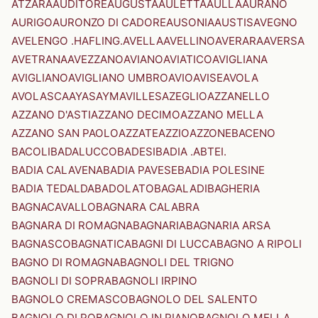
ATZARA
AUDITORE
AUGUSTA
AULETTA
AULLA
AURANO
AURIGO
AURONZO DI CADORE
AUSONIA
AUSTIS
AVEGNO
AVELENGO .HAFLING.
AVELLA
AVELLINO
AVERARA
AVERSA
AVETRANA
AVEZZANO
AVIANO
AVIATICO
AVIGLIANA
AVIGLIANO
AVIGLIANO UMBRO
AVIO
AVISE
AVOLA
AVOLASCA
AYAS
AYMAVILLES
AZEGLIO
AZZANELLO
AZZANO D'ASTI
AZZANO DECIMO
AZZANO MELLA
AZZANO SAN PAOLO
AZZATE
AZZIO
AZZONE
BACENO
BACOLI
BADALUCCO
BADESI
BADIA .ABTEI.
BADIA CALAVENA
BADIA PAVESE
BADIA POLESINE
BADIA TEDALDA
BADOLATO
BAGALADI
BAGHERIA
BAGNACAVALLO
BAGNARA CALABRA
BAGNARA DI ROMAGNA
BAGNARIA
BAGNARIA ARSA
BAGNASCO
BAGNATICA
BAGNI DI LUCCA
BAGNO A RIPOLI
BAGNO DI ROMAGNA
BAGNOLI DEL TRIGNO
BAGNOLI DI SOPRA
BAGNOLI IRPINO
BAGNOLO CREMASCO
BAGNOLO DEL SALENTO
BAGNOLO DI PO
BAGNOLO IN PIANO
BAGNOLO MELLA