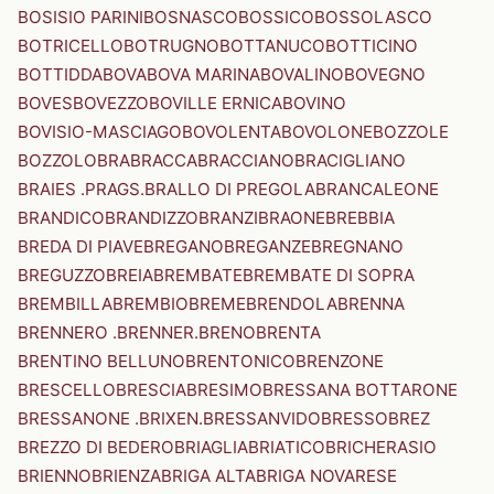
BOSISIO PARINI
BOSNASCO
BOSSICO
BOSSOLASCO
BOTRICELLO
BOTRUGNO
BOTTANUCO
BOTTICINO
BOTTIDDA
BOVA
BOVA MARINA
BOVALINO
BOVEGNO
BOVES
BOVEZZO
BOVILLE ERNICA
BOVINO
BOVISIO-MASCIAGO
BOVOLENTA
BOVOLONE
BOZZOLE
BOZZOLO
BRA
BRACCA
BRACCIANO
BRACIGLIANO
BRAIES .PRAGS.
BRALLO DI PREGOLA
BRANCALEONE
BRANDICO
BRANDIZZO
BRANZI
BRAONE
BREBBIA
BREDA DI PIAVE
BREGANO
BREGANZE
BREGNANO
BREGUZZO
BREIA
BREMBATE
BREMBATE DI SOPRA
BREMBILLA
BREMBIO
BREME
BRENDOLA
BRENNA
BRENNERO .BRENNER.
BRENO
BRENTA
BRENTINO BELLUNO
BRENTONICO
BRENZONE
BRESCELLO
BRESCIA
BRESIMO
BRESSANA BOTTARONE
BRESSANONE .BRIXEN.
BRESSANVIDO
BRESSO
BREZ
BREZZO DI BEDERO
BRIAGLIA
BRIATICO
BRICHERASIO
BRIENNO
BRIENZA
BRIGA ALTA
BRIGA NOVARESE