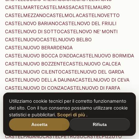
CASTELMARTE
CASTELMASSA
CASTELMAURO
CASTELMEZZANO
CASTELMOLA
CASTELNOVETTO
CASTELNOVO BARIANO
CASTELNOVO DEL FRIULI
CASTELNOVO DI SOTTO
CASTELNOVO NE' MONTI
CASTELNUOVO
CASTELNUOVO BELBO
CASTELNUOVO BERARDENGA
CASTELNUOVO BOCCA D'ADDA
CASTELNUOVO BORMIDA
CASTELNUOVO BOZZENTE
CASTELNUOVO CALCEA
CASTELNUOVO CILENTO
CASTELNUOVO DEL GARDA
CASTELNUOVO DELLA DAUNIA
CASTELNUOVO DI CEVA
CASTELNUOVO DI CONZA
CASTELNUOVO DI FARFA
CASTELNUOVO DI GARFAGNANA
Utilizziamo cookie tecnici per il corretto funzionamento
CASTELNUOVO DI PORTO
CASTELNUOVO DON BOSCO
del sito. Con il tuo consenso possiamo utilizzare cookie
CASTELNUOVO MAGRA
CASTELNUOVO NIGRA
statistici e pubblicitari.
Scopri di più
.
CASTELNUOVO PARANO
CASTELNUOVO RANGONE
Accetta
Rifiuta
CASTELNUOVO SCRIVIA
CASTELNUOVO VAL DI CECINA
CASTELPAGANO
CASTELPETROSO
CASTELPIZZUTO