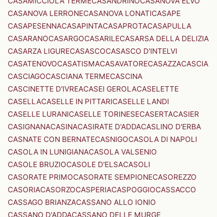
CASAMICCIOLA TERME
CASANDRINO
CASANOVA ELVO
CASANOVA LERRONE
CASANOVA LONATI
CASAPE
CASAPESENNA
CASAPINTA
CASAPROTA
CASAPULLA
CASARANO
CASARGO
CASARILE
CASARSA DELLA DELIZIA
CASARZA LIGURE
CASASCO
CASASCO D'INTELVI
CASATENOVO
CASATISMA
CASAVATORE
CASAZZA
CASCIA
CASCIAGO
CASCIANA TERME
CASCINA
CASCINETTE D'IVREA
CASEI GEROLA
CASELETTE
CASELLA
CASELLE IN PITTARI
CASELLE LANDI
CASELLE LURANI
CASELLE TORINESE
CASERTA
CASIER
CASIGNANA
CASINA
CASIRATE D'ADDA
CASLINO D'ERBA
CASNATE CON BERNATE
CASNIGO
CASOLA DI NAPOLI
CASOLA IN LUNIGIANA
CASOLA VALSENIO
CASOLE BRUZIO
CASOLE D'ELSA
CASOLI
CASORATE PRIMO
CASORATE SEMPIONE
CASOREZZO
CASORIA
CASORZO
CASPERIA
CASPOGGIO
CASSACCO
CASSAGO BRIANZA
CASSANO ALLO IONIO
CASSANO D'ADDA
CASSANO DELLE MURGE