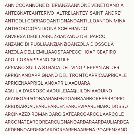
ANNICCO
ANNONE DI BRIANZA
ANNONE VENETO
ANOIA
ANTEGNATE
ANTERIVO .ALTREI.
ANTEY-SAINT-ANDRE'
ANTICOLI CORRADO
ANTIGNANO
ANTILLO
ANTONIMINA
ANTRODOCO
ANTRONA SCHIERANCO
ANVERSA DEGLI ABRUZZI
ANZANO DEL PARCO
ANZANO DI PUGLIA
ANZI
ANZIO
ANZOLA D'OSSOLA
ANZOLA DELL'EMILIA
AOSTA
APECCHIO
APICE
APIRO
APOLLOSA
APPIANO GENTILE
APPIANO SULLA STRADA DEL VINO * EPPAN AN DER
APPIGNANO
APPIGNANO DEL TRONTO
APRICA
APRICALE
APRICENA
APRIGLIANO
APRILIA
AQUARA
AQUILA D'ARROSCIA
AQUILEIA
AQUILONIA
AQUINO
ARADEO
ARAGONA
ARAMENGO
ARBA
ARBOREA
ARBORIO
ARBUS
ARCADE
ARCE
ARCENE
ARCEVIA
ARCHI
ARCIDOSSO
ARCINAZZO ROMANO
ARCISATE
ARCO
ARCOLA
ARCOLE
ARCONATE
ARCORE
ARCUGNANO
ARDARA
ARDAULI
ARDEA
ARDENNO
ARDESIO
ARDORE
ARENA
ARENA PO
ARENZANO