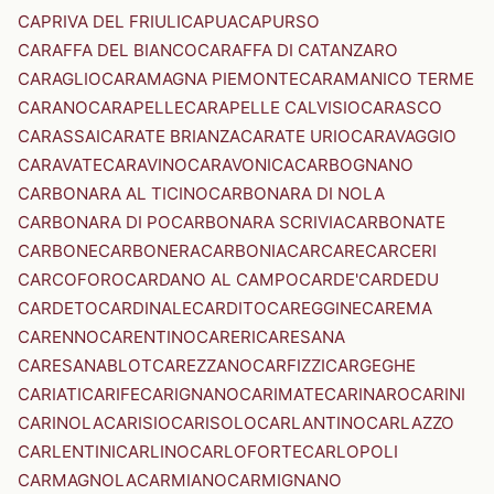
CAPRIVA DEL FRIULI
CAPUA
CAPURSO
CARAFFA DEL BIANCO
CARAFFA DI CATANZARO
CARAGLIO
CARAMAGNA PIEMONTE
CARAMANICO TERME
CARANO
CARAPELLE
CARAPELLE CALVISIO
CARASCO
CARASSAI
CARATE BRIANZA
CARATE URIO
CARAVAGGIO
CARAVATE
CARAVINO
CARAVONICA
CARBOGNANO
CARBONARA AL TICINO
CARBONARA DI NOLA
CARBONARA DI PO
CARBONARA SCRIVIA
CARBONATE
CARBONE
CARBONERA
CARBONIA
CARCARE
CARCERI
CARCOFORO
CARDANO AL CAMPO
CARDE'
CARDEDU
CARDETO
CARDINALE
CARDITO
CAREGGINE
CAREMA
CARENNO
CARENTINO
CARERI
CARESANA
CARESANABLOT
CAREZZANO
CARFIZZI
CARGEGHE
CARIATI
CARIFE
CARIGNANO
CARIMATE
CARINARO
CARINI
CARINOLA
CARISIO
CARISOLO
CARLANTINO
CARLAZZO
CARLENTINI
CARLINO
CARLOFORTE
CARLOPOLI
CARMAGNOLA
CARMIANO
CARMIGNANO