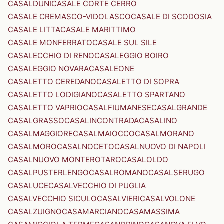
CASALDUNI
CASALE CORTE CERRO
CASALE CREMASCO-VIDOLASCO
CASALE DI SCODOSIA
CASALE LITTA
CASALE MARITTIMO
CASALE MONFERRATO
CASALE SUL SILE
CASALECCHIO DI RENO
CASALEGGIO BOIRO
CASALEGGIO NOVARA
CASALEONE
CASALETTO CEREDANO
CASALETTO DI SOPRA
CASALETTO LODIGIANO
CASALETTO SPARTANO
CASALETTO VAPRIO
CASALFIUMANESE
CASALGRANDE
CASALGRASSO
CASALINCONTRADA
CASALINO
CASALMAGGIORE
CASALMAIOCCO
CASALMORANO
CASALMORO
CASALNOCETO
CASALNUOVO DI NAPOLI
CASALNUOVO MONTEROTARO
CASALOLDO
CASALPUSTERLENGO
CASALROMANO
CASALSERUGO
CASALUCE
CASALVECCHIO DI PUGLIA
CASALVECCHIO SICULO
CASALVIERI
CASALVOLONE
CASALZUIGNO
CASAMARCIANO
CASAMASSIMA