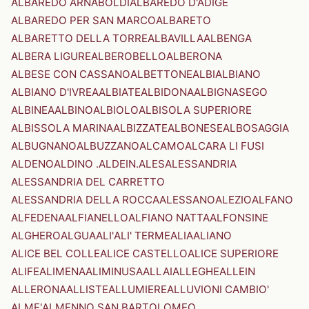
ALBAREDO ARNABOLDI
ALBAREDO D'ADIGE
ALBAREDO PER SAN MARCO
ALBARETO
ALBARETTO DELLA TORRE
ALBAVILLA
ALBENGA
ALBERA LIGURE
ALBEROBELLO
ALBERONA
ALBESE CON CASSANO
ALBETTONE
ALBI
ALBIANO
ALBIANO D'IVREA
ALBIATE
ALBIDONA
ALBIGNASEGO
ALBINEA
ALBINO
ALBIOLO
ALBISOLA SUPERIORE
ALBISSOLA MARINA
ALBIZZATE
ALBONESE
ALBOSAGGIA
ALBUGNANO
ALBUZZANO
ALCAMO
ALCARA LI FUSI
ALDENO
ALDINO .ALDEIN.
ALES
ALESSANDRIA
ALESSANDRIA DEL CARRETTO
ALESSANDRIA DELLA ROCCA
ALESSANO
ALEZIO
ALFANO
ALFEDENA
ALFIANELLO
ALFIANO NATTA
ALFONSINE
ALGHERO
ALGUA
ALI'
ALI' TERME
ALIA
ALIANO
ALICE BEL COLLE
ALICE CASTELLO
ALICE SUPERIORE
ALIFE
ALIMENA
ALIMINUSA
ALLAI
ALLEGHE
ALLEIN
ALLERONA
ALLISTE
ALLUMIERE
ALLUVIONI CAMBIO'
ALME'
ALMENNO SAN BARTOLOMEO