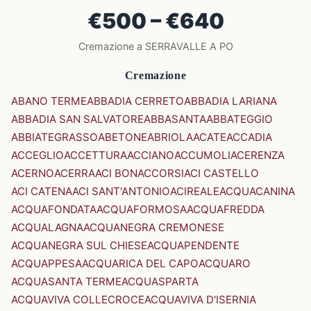
€500 – €640
Cremazione a SERRAVALLE A PO
Cremazione
ABANO TERME
ABBADIA CERRETO
ABBADIA LARIANA
ABBADIA SAN SALVATORE
ABBASANTA
ABBATEGGIO
ABBIATEGRASSO
ABETONE
ABRIOLA
ACATE
ACCADIA
ACCEGLIO
ACCETTURA
ACCIANO
ACCUMOLI
ACERENZA
ACERNO
ACERRA
ACI BONACCORSI
ACI CASTELLO
ACI CATENA
ACI SANT'ANTONIO
ACIREALE
ACQUACANINA
ACQUAFONDATA
ACQUAFORMOSA
ACQUAFREDDA
ACQUALAGNA
ACQUANEGRA CREMONESE
ACQUANEGRA SUL CHIESE
ACQUAPENDENTE
ACQUAPPESA
ACQUARICA DEL CAPO
ACQUARO
ACQUASANTA TERME
ACQUASPARTA
ACQUAVIVA COLLECROCE
ACQUAVIVA D'ISERNIA