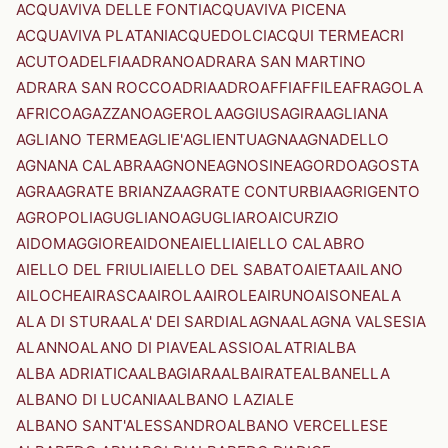
ACQUAVIVA DELLE FONTI
ACQUAVIVA PICENA
ACQUAVIVA PLATANI
ACQUEDOLCI
ACQUI TERME
ACRI
ACUTO
ADELFIA
ADRANO
ADRARA SAN MARTINO
ADRARA SAN ROCCO
ADRIA
ADRO
AFFI
AFFILE
AFRAGOLA
AFRICO
AGAZZANO
AGEROLA
AGGIUS
AGIRA
AGLIANA
AGLIANO TERME
AGLIE'
AGLIENTU
AGNA
AGNADELLO
AGNANA CALABRA
AGNONE
AGNOSINE
AGORDO
AGOSTA
AGRA
AGRATE BRIANZA
AGRATE CONTURBIA
AGRIGENTO
AGROPOLI
AGUGLIANO
AGUGLIARO
AICURZIO
AIDOMAGGIORE
AIDONE
AIELLI
AIELLO CALABRO
AIELLO DEL FRIULI
AIELLO DEL SABATO
AIETA
AILANO
AILOCHE
AIRASCA
AIROLA
AIROLE
AIRUNO
AISONE
ALA
ALA DI STURA
ALA' DEI SARDI
ALAGNA
ALAGNA VALSESIA
ALANNO
ALANO DI PIAVE
ALASSIO
ALATRI
ALBA
ALBA ADRIATICA
ALBAGIARA
ALBAIRATE
ALBANELLA
ALBANO DI LUCANIA
ALBANO LAZIALE
ALBANO SANT'ALESSANDRO
ALBANO VERCELLESE