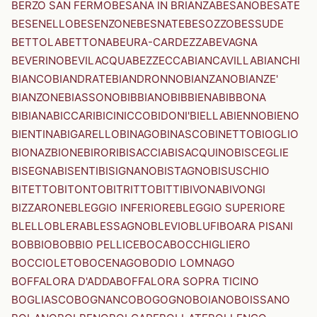
BERZO SAN FERMO
BESANA IN BRIANZA
BESANO
BESATE
BESENELLO
BESENZONE
BESNATE
BESOZZO
BESSUDE
BETTOLA
BETTONA
BEURA-CARDEZZA
BEVAGNA
BEVERINO
BEVILACQUA
BEZZECCA
BIANCAVILLA
BIANCHI
BIANCO
BIANDRATE
BIANDRONNO
BIANZANO
BIANZE'
BIANZONE
BIASSONO
BIBBIANO
BIBBIENA
BIBBONA
BIBIANA
BICCARI
BICINICCO
BIDONI'
BIELLA
BIENNO
BIENO
BIENTINA
BIGARELLO
BINAGO
BINASCO
BINETTO
BIOGLIO
BIONAZ
BIONE
BIRORI
BISACCIA
BISACQUINO
BISCEGLIE
BISEGNA
BISENTI
BISIGNANO
BISTAGNO
BISUSCHIO
BITETTO
BITONTO
BITRITTO
BITTI
BIVONA
BIVONGI
BIZZARONE
BLEGGIO INFERIORE
BLEGGIO SUPERIORE
BLELLO
BLERA
BLESSAGNO
BLEVIO
BLUFI
BOARA PISANI
BOBBIO
BOBBIO PELLICE
BOCA
BOCCHIGLIERO
BOCCIOLETO
BOCENAGO
BODIO LOMNAGO
BOFFALORA D'ADDA
BOFFALORA SOPRA TICINO
BOGLIASCO
BOGNANCO
BOGOGNO
BOIANO
BOISSANO