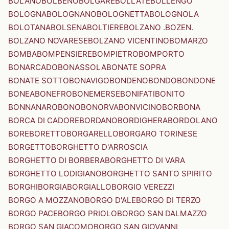
BOLANO
BOLBENO
BOLGARE
BOLLATE
BOLLENGO
BOLOGNA
BOLOGNANO
BOLOGNETTA
BOLOGNOLA
BOLOTANA
BOLSENA
BOLTIERE
BOLZANO .BOZEN.
BOLZANO NOVARESE
BOLZANO VICENTINO
BOMARZO
BOMBA
BOMPENSIERE
BOMPIETRO
BOMPORTO
BONARCADO
BONASSOLA
BONATE SOPRA
BONATE SOTTO
BONAVIGO
BONDENO
BONDO
BONDONE
BONEA
BONEFRO
BONEMERSE
BONIFATI
BONITO
BONNANARO
BONO
BONORVA
BONVICINO
BORBONA
BORCA DI CADORE
BORDANO
BORDIGHERA
BORDOLANO
BORE
BORETTO
BORGARELLO
BORGARO TORINESE
BORGETTO
BORGHETTO D'ARROSCIA
BORGHETTO DI BORBERA
BORGHETTO DI VARA
BORGHETTO LODIGIANO
BORGHETTO SANTO SPIRITO
BORGHI
BORGIA
BORGIALLO
BORGIO VEREZZI
BORGO A MOZZANO
BORGO D'ALE
BORGO DI TERZO
BORGO PACE
BORGO PRIOLO
BORGO SAN DALMAZZO
BORGO SAN GIACOMO
BORGO SAN GIOVANNI