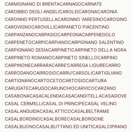
CARMIGNANO DI BRENTA
CARNAGO
CARNATE
CAROBBIO DEGLI ANGELI
CAROLEI
CARONA
CARONIA
CARONNO PERTUSELLA
CARONNO VARESINO
CAROSINO
CAROVIGNO
CAROVILLI
CARPANETO PIACENTINO
CARPANZANO
CARPASIO
CARPEGNA
CARPENEDOLO
CARPENETO
CARPI
CARPIANO
CARPIGNANO SALENTINO
CARPIGNANO SESIA
CARPINETI
CARPINETO DELLA NORA
CARPINETO ROMANO
CARPINETO SINELLO
CARPINO
CARPINONE
CARRARA
CARRE'
CARREGA LIGURE
CARRO
CARRODANO
CARROSIO
CARRU'
CARSOLI
CARTIGLIANO
CARTIGNANO
CARTOCETO
CARTOSIO
CARTURA
CARUGATE
CARUGO
CARUNCHIO
CARVICO
CARZANO
CASABONA
CASACALENDA
CASACANDITELLA
CASAGIOVE
CASAL CERMELLI
CASAL DI PRINCIPE
CASAL VELINO
CASALANGUIDA
CASALATTICO
CASALBELTRAME
CASALBORDINO
CASALBORE
CASALBORGONE
CASALBUONO
CASALBUTTANO ED UNITI
CASALCIPRANO