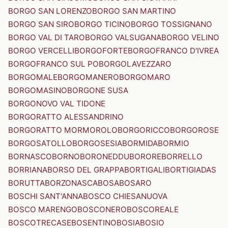
BORGO SAN LORENZO
BORGO SAN MARTINO
BORGO SAN SIRO
BORGO TICINO
BORGO TOSSIGNANO
BORGO VAL DI TARO
BORGO VALSUGANA
BORGO VELINO
BORGO VERCELLI
BORGOFORTE
BORGOFRANCO D'IVREA
BORGOFRANCO SUL PO
BORGOLAVEZZARO
BORGOMALE
BORGOMANERO
BORGOMARO
BORGOMASINO
BORGONE SUSA
BORGONOVO VAL TIDONE
BORGORATTO ALESSANDRINO
BORGORATTO MORMOROLO
BORGORICCO
BORGOROSE
BORGOSATOLLO
BORGOSESIA
BORMIDA
BORMIO
BORNASCO
BORNO
BORONEDDU
BORORE
BORRELLO
BORRIANA
BORSO DEL GRAPPA
BORTIGALI
BORTIGIADAS
BORUTTA
BORZONASCA
BOSA
BOSARO
BOSCHI SANT'ANNA
BOSCO CHIESANUOVA
BOSCO MARENGO
BOSCONERO
BOSCOREALE
BOSCOTRECASE
BOSENTINO
BOSIA
BOSIO