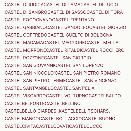
CASTEL DI IUDICA
CASTEL DI LAMA
CASTEL DI LUCIO
CASTEL DI SANGRO
CASTEL DI SASSO
CASTEL DI TORA
CASTEL FOCOGNANO
CASTEL FRENTANO
CASTEL GABBIANO
CASTEL GANDOLFO
CASTEL GIORGIO
CASTEL GOFFREDO
CASTEL GUELFO DI BOLOGNA
CASTEL MADAMA
CASTEL MAGGIORE
CASTEL MELLA
CASTEL MORRONE
CASTEL RITALDI
CASTEL ROCCHERO
CASTEL ROZZONE
CASTEL SAN GIORGIO
CASTEL SAN GIOVANNI
CASTEL SAN LORENZO
CASTEL SAN NICCOLO'
CASTEL SAN PIETRO ROMANO
CASTEL SAN PIETRO TERME
CASTEL SAN VINCENZO
CASTEL SANT'ANGELO
CASTEL SANT'ELIA
CASTEL VISCARDO
CASTEL VOLTURNO
CASTELBALDO
CASTELBELFORTE
CASTELBELLINO
CASTELBELLO CIARDES .KASTELBELL TSCHARS.
CASTELBIANCO
CASTELBOTTACCIO
CASTELBUONO
CASTELCIVITA
CASTELCOVATI
CASTELCUCCO