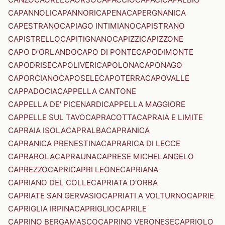
CAPANNOLI
CAPANNORI
CAPENA
CAPERGNANICA
CAPESTRANO
CAPIAGO INTIMIANO
CAPISTRANO
CAPISTRELLO
CAPITIGNANO
CAPIZZI
CAPIZZONE
CAPO D'ORLANDO
CAPO DI PONTE
CAPODIMONTE
CAPODRISE
CAPOLIVERI
CAPOLONA
CAPONAGO
CAPORCIANO
CAPOSELE
CAPOTERRA
CAPOVALLE
CAPPADOCIA
CAPPELLA CANTONE
CAPPELLA DE' PICENARDI
CAPPELLA MAGGIORE
CAPPELLE SUL TAVO
CAPRACOTTA
CAPRAIA E LIMITE
CAPRAIA ISOLA
CAPRALBA
CAPRANICA
CAPRANICA PRENESTINA
CAPRARICA DI LECCE
CAPRAROLA
CAPRAUNA
CAPRESE MICHELANGELO
CAPREZZO
CAPRI
CAPRI LEONE
CAPRIANA
CAPRIANO DEL COLLE
CAPRIATA D'ORBA
CAPRIATE SAN GERVASIO
CAPRIATI A VOLTURNO
CAPRIE
CAPRIGLIA IRPINA
CAPRIGLIO
CAPRILE
CAPRINO BERGAMASCO
CAPRINO VERONESE
CAPRIOLO