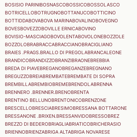
BOSISIO PARINI
BOSNASCO
BOSSICO
BOSSOLASCO
BOTRICELLO
BOTRUGNO
BOTTANUCO
BOTTICINO
BOTTIDDA
BOVA
BOVA MARINA
BOVALINO
BOVEGNO
BOVES
BOVEZZO
BOVILLE ERNICA
BOVINO
BOVISIO-MASCIAGO
BOVOLENTA
BOVOLONE
BOZZOLE
BOZZOLO
BRA
BRACCA
BRACCIANO
BRACIGLIANO
BRAIES .PRAGS.
BRALLO DI PREGOLA
BRANCALEONE
BRANDICO
BRANDIZZO
BRANZI
BRAONE
BREBBIA
BREDA DI PIAVE
BREGANO
BREGANZE
BREGNANO
BREGUZZO
BREIA
BREMBATE
BREMBATE DI SOPRA
BREMBILLA
BREMBIO
BREME
BRENDOLA
BRENNA
BRENNERO .BRENNER.
BRENO
BRENTA
BRENTINO BELLUNO
BRENTONICO
BRENZONE
BRESCELLO
BRESCIA
BRESIMO
BRESSANA BOTTARONE
BRESSANONE .BRIXEN.
BRESSANVIDO
BRESSO
BREZ
BREZZO DI BEDERO
BRIAGLIA
BRIATICO
BRICHERASIO
BRIENNO
BRIENZA
BRIGA ALTA
BRIGA NOVARESE