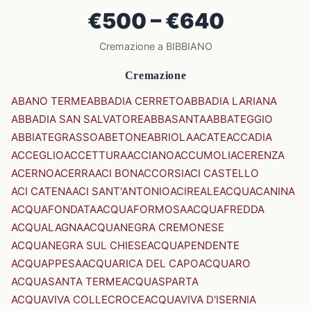
€500 – €640
Cremazione a BIBBIANO
Cremazione
ABANO TERME
ABBADIA CERRETO
ABBADIA LARIANA
ABBADIA SAN SALVATORE
ABBASANTA
ABBATEGGIO
ABBIATEGRASSO
ABETONE
ABRIOLA
ACATE
ACCADIA
ACCEGLIO
ACCETTURA
ACCIANO
ACCUMOLI
ACERENZA
ACERNO
ACERRA
ACI BONACCORSI
ACI CASTELLO
ACI CATENA
ACI SANT'ANTONIO
ACIREALE
ACQUACANINA
ACQUAFONDATA
ACQUAFORMOSA
ACQUAFREDDA
ACQUALAGNA
ACQUANEGRA CREMONESE
ACQUANEGRA SUL CHIESE
ACQUAPENDENTE
ACQUAPPESA
ACQUARICA DEL CAPO
ACQUARO
ACQUASANTA TERME
ACQUASPARTA
ACQUAVIVA COLLECROCE
ACQUAVIVA D'ISERNIA