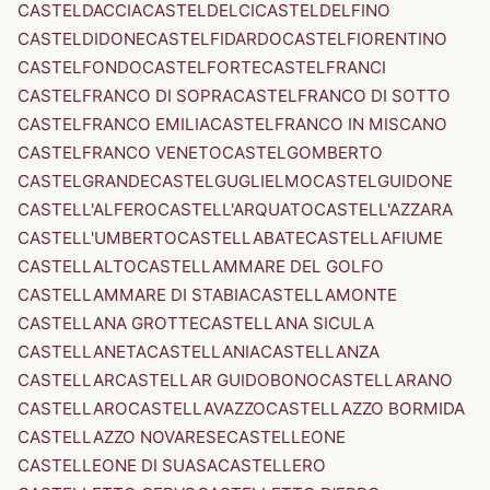
CASTELDACCIA
CASTELDELCI
CASTELDELFINO
CASTELDIDONE
CASTELFIDARDO
CASTELFIORENTINO
CASTELFONDO
CASTELFORTE
CASTELFRANCI
CASTELFRANCO DI SOPRA
CASTELFRANCO DI SOTTO
CASTELFRANCO EMILIA
CASTELFRANCO IN MISCANO
CASTELFRANCO VENETO
CASTELGOMBERTO
CASTELGRANDE
CASTELGUGLIELMO
CASTELGUIDONE
CASTELL'ALFERO
CASTELL'ARQUATO
CASTELL'AZZARA
CASTELL'UMBERTO
CASTELLABATE
CASTELLAFIUME
CASTELLALTO
CASTELLAMMARE DEL GOLFO
CASTELLAMMARE DI STABIA
CASTELLAMONTE
CASTELLANA GROTTE
CASTELLANA SICULA
CASTELLANETA
CASTELLANIA
CASTELLANZA
CASTELLAR
CASTELLAR GUIDOBONO
CASTELLARANO
CASTELLARO
CASTELLAVAZZO
CASTELLAZZO BORMIDA
CASTELLAZZO NOVARESE
CASTELLEONE
CASTELLEONE DI SUASA
CASTELLERO