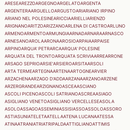
ARESE
AREZZO
ARGEGNO
ARGELATO
ARGENTA
ARGENTERA
ARGUELLO
ARGUSTO
ARI
ARIANO IRPINO
ARIANO NEL POLESINE
ARICCIA
ARIELLI
ARIENZO
ARIGNANO
ARITZO
ARIZZANO
ARLENA DI CASTRO
ARLUNO
ARMENO
ARMENTO
ARMUNGIA
ARNAD
ARNARA
ARNASCO
ARNESANO
AROLA
ARONA
AROSIO
ARPAIA
ARPAISE
ARPINO
ARQUA' PETRARCA
ARQUA' POLESINE
ARQUATA DEL TRONTO
ARQUATA SCRIVIA
ARRE
ARRONE
ARSAGO SEPRIO
ARSIE'
ARSIERO
ARSITA
ARSOLI
ARTA TERME
ARTEGNA
ARTENA
ARTOGNE
ARVIER
ARZACHENA
ARZAGO D'ADDA
ARZANA
ARZANO
ARZENE
ARZERGRANDE
ARZIGNANO
ASCEA
ASCIANO
ASCOLI PICENO
ASCOLI SATRIANO
ASCREA
ASIAGO
ASIGLIANO VENETO
ASIGLIANO VERCELLESE
ASOLA
ASOLO
ASSAGO
ASSEMINI
ASSISI
ASSO
ASSOLO
ASSORO
ASTI
ASUNI
ATELETA
ATELLA
ATENA LUCANA
ATESSA
ATINA
ATRANI
ATRI
ATRIPALDA
ATTIGLIANO
ATTIMIS