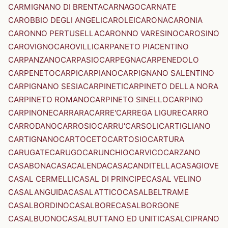
CARMIGNANO DI BRENTA
CARNAGO
CARNATE
CAROBBIO DEGLI ANGELI
CAROLEI
CARONA
CARONIA
CARONNO PERTUSELLA
CARONNO VARESINO
CAROSINO
CAROVIGNO
CAROVILLI
CARPANETO PIACENTINO
CARPANZANO
CARPASIO
CARPEGNA
CARPENEDOLO
CARPENETO
CARPI
CARPIANO
CARPIGNANO SALENTINO
CARPIGNANO SESIA
CARPINETI
CARPINETO DELLA NORA
CARPINETO ROMANO
CARPINETO SINELLO
CARPINO
CARPINONE
CARRARA
CARRE'
CARREGA LIGURE
CARRO
CARRODANO
CARROSIO
CARRU'
CARSOLI
CARTIGLIANO
CARTIGNANO
CARTOCETO
CARTOSIO
CARTURA
CARUGATE
CARUGO
CARUNCHIO
CARVICO
CARZANO
CASABONA
CASACALENDA
CASACANDITELLA
CASAGIOVE
CASAL CERMELLI
CASAL DI PRINCIPE
CASAL VELINO
CASALANGUIDA
CASALATTICO
CASALBELTRAME
CASALBORDINO
CASALBORE
CASALBORGONE
CASALBUONO
CASALBUTTANO ED UNITI
CASALCIPRANO