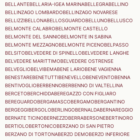
BELLANTE
BELLARIA-IGEA MARINA
BELLEGRA
BELLINO
BELLINZAGO LOMBARDO
BELLINZAGO NOVARESE
BELLIZZI
BELLONA
BELLOSGUARDO
BELLUNO
BELLUSCO
BELMONTE CALABRO
BELMONTE CASTELLO
BELMONTE DEL SANNIO
BELMONTE IN SABINA
BELMONTE MEZZAGNO
BELMONTE PICENO
BELPASSO
BELSITO
BELVEDERE DI SPINELLO
BELVEDERE LANGHE
BELVEDERE MARITTIMO
BELVEDERE OSTRENSE
BELVEGLIO
BELVI
BEMA
BENE LARIO
BENE VAGIENNA
BENESTARE
BENETUTTI
BENEVELLO
BENEVENTO
BENNA
BENTIVOGLIO
BERBENNO
BERBENNO DI VALTELLINA
BERCETO
BERCHIDDA
BEREGAZZO CON FIGLIARO
BEREGUARDO
BERGAMASCO
BERGAMO
BERGANTINO
BERGEGGI
BERGOLO
BERLINGO
BERNALDA
BERNAREGGIO
BERNATE TICINO
BERNEZZO
BERRA
BERSONE
BERTINORO
BERTIOLO
BERTONICO
BERZANO DI SAN PIETRO
BERZANO DI TORTONA
BERZO DEMO
BERZO INFERIORE