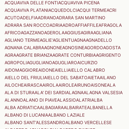
ACQUAVIVA DELLE FONTI
ACQUAVIVA PICENA
ACQUAVIVA PLATANI
ACQUEDOLCI
ACQUI TERME
ACRI
ACUTO
ADELFIA
ADRANO
ADRARA SAN MARTINO
ADRARA SAN ROCCO
ADRIA
ADRO
AFFI
AFFILE
AFRAGOLA
AFRICO
AGAZZANO
AGEROLA
AGGIUS
AGIRA
AGLIANA
AGLIANO TERME
AGLIE'
AGLIENTU
AGNA
AGNADELLO
AGNANA CALABRA
AGNONE
AGNOSINE
AGORDO
AGOSTA
AGRA
AGRATE BRIANZA
AGRATE CONTURBIA
AGRIGENTO
AGROPOLI
AGUGLIANO
AGUGLIARO
AICURZIO
AIDOMAGGIORE
AIDONE
AIELLI
AIELLO CALABRO
AIELLO DEL FRIULI
AIELLO DEL SABATO
AIETA
AILANO
AILOCHE
AIRASCA
AIROLA
AIROLE
AIRUNO
AISONE
ALA
ALA DI STURA
ALA' DEI SARDI
ALAGNA
ALAGNA VALSESIA
ALANNO
ALANO DI PIAVE
ALASSIO
ALATRI
ALBA
ALBA ADRIATICA
ALBAGIARA
ALBAIRATE
ALBANELLA
ALBANO DI LUCANIA
ALBANO LAZIALE
ALBANO SANT'ALESSANDRO
ALBANO VERCELLESE