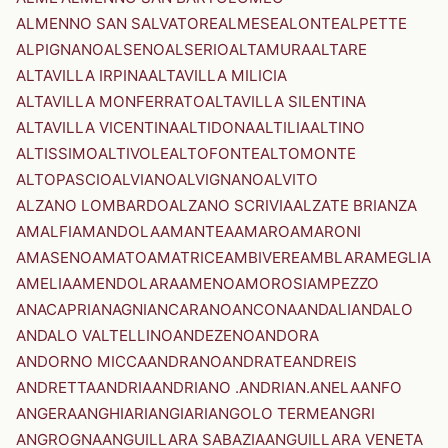
ALMENNO SAN SALVATORE
ALMESE
ALONTE
ALPETTE
ALPIGNANO
ALSENO
ALSERIO
ALTAMURA
ALTARE
ALTAVILLA IRPINA
ALTAVILLA MILICIA
ALTAVILLA MONFERRATO
ALTAVILLA SILENTINA
ALTAVILLA VICENTINA
ALTIDONA
ALTILIA
ALTINO
ALTISSIMO
ALTIVOLE
ALTOFONTE
ALTOMONTE
ALTOPASCIO
ALVIANO
ALVIGNANO
ALVITO
ALZANO LOMBARDO
ALZANO SCRIVIA
ALZATE BRIANZA
AMALFI
AMANDOLA
AMANTEA
AMARO
AMARONI
AMASENO
AMATO
AMATRICE
AMBIVERE
AMBLAR
AMEGLIA
AMELIA
AMENDOLARA
AMENO
AMOROSI
AMPEZZO
ANACAPRI
ANAGNI
ANCARANO
ANCONA
ANDALI
ANDALO
ANDALO VALTELLINO
ANDEZENO
ANDORA
ANDORNO MICCA
ANDRANO
ANDRATE
ANDREIS
ANDRETTA
ANDRIA
ANDRIANO .ANDRIAN.
ANELA
ANFO
ANGERA
ANGHIARI
ANGIARI
ANGOLO TERME
ANGRI
ANGROGNA
ANGUILLARA SABAZIA
ANGUILLARA VENETA