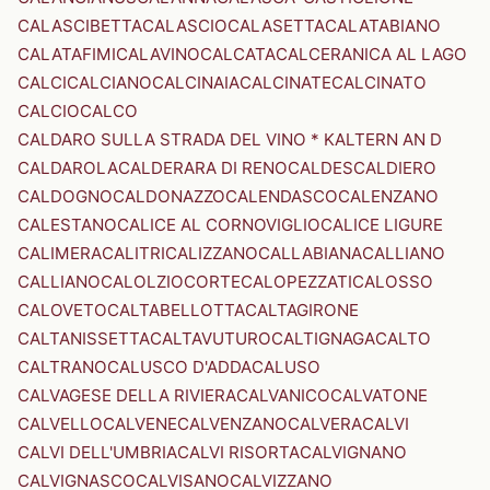
CALASCIBETTA
CALASCIO
CALASETTA
CALATABIANO
CALATAFIMI
CALAVINO
CALCATA
CALCERANICA AL LAGO
CALCI
CALCIANO
CALCINAIA
CALCINATE
CALCINATO
CALCIO
CALCO
CALDARO SULLA STRADA DEL VINO * KALTERN AN D
CALDAROLA
CALDERARA DI RENO
CALDES
CALDIERO
CALDOGNO
CALDONAZZO
CALENDASCO
CALENZANO
CALESTANO
CALICE AL CORNOVIGLIO
CALICE LIGURE
CALIMERA
CALITRI
CALIZZANO
CALLABIANA
CALLIANO
CALLIANO
CALOLZIOCORTE
CALOPEZZATI
CALOSSO
CALOVETO
CALTABELLOTTA
CALTAGIRONE
CALTANISSETTA
CALTAVUTURO
CALTIGNAGA
CALTO
CALTRANO
CALUSCO D'ADDA
CALUSO
CALVAGESE DELLA RIVIERA
CALVANICO
CALVATONE
CALVELLO
CALVENE
CALVENZANO
CALVERA
CALVI
CALVI DELL'UMBRIA
CALVI RISORTA
CALVIGNANO
CALVIGNASCO
CALVISANO
CALVIZZANO