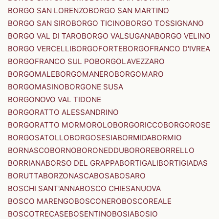
BORGO SAN LORENZO
BORGO SAN MARTINO
BORGO SAN SIRO
BORGO TICINO
BORGO TOSSIGNANO
BORGO VAL DI TARO
BORGO VALSUGANA
BORGO VELINO
BORGO VERCELLI
BORGOFORTE
BORGOFRANCO D'IVREA
BORGOFRANCO SUL PO
BORGOLAVEZZARO
BORGOMALE
BORGOMANERO
BORGOMARO
BORGOMASINO
BORGONE SUSA
BORGONOVO VAL TIDONE
BORGORATTO ALESSANDRINO
BORGORATTO MORMOROLO
BORGORICCO
BORGOROSE
BORGOSATOLLO
BORGOSESIA
BORMIDA
BORMIO
BORNASCO
BORNO
BORONEDDU
BORORE
BORRELLO
BORRIANA
BORSO DEL GRAPPA
BORTIGALI
BORTIGIADAS
BORUTTA
BORZONASCA
BOSA
BOSARO
BOSCHI SANT'ANNA
BOSCO CHIESANUOVA
BOSCO MARENGO
BOSCONERO
BOSCOREALE
BOSCOTRECASE
BOSENTINO
BOSIA
BOSIO