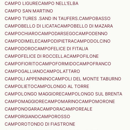
CAMPO LIGURE
CAMPO NELL'ELBA
CAMPO SAN MARTINO
CAMPO TURES .SAND IN TAUFERS.
CAMPOBASSO
CAMPOBELLO DI LICATA
CAMPOBELLO DI MAZARA
CAMPOCHIARO
CAMPODARSEGO
CAMPODENNO
CAMPODIMELE
CAMPODIPIETRA
CAMPODOLCINO
CAMPODORO
CAMPOFELICE DI FITALIA
CAMPOFELICE DI ROCCELLA
CAMPOFILONE
CAMPOFIORITO
CAMPOFORMIDO
CAMPOFRANCO
CAMPOGALLIANO
CAMPOLATTARO
CAMPOLI APPENNINO
CAMPOLI DEL MONTE TABURNO
CAMPOLIETO
CAMPOLONGO AL TORRE
CAMPOLONGO MAGGIORE
CAMPOLONGO SUL BRENTA
CAMPOMAGGIORE
CAMPOMARINO
CAMPOMORONE
CAMPONOGARA
CAMPORA
CAMPOREALE
CAMPORGIANO
CAMPOROSSO
CAMPOROTONDO DI FIASTRONE