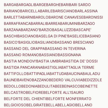
BARGA
BARGAGLI
BARGE
BARGHE
BARI
BARI SARDO
BARIANO
BARICELLA
BARILE
BARISCIANO
BARLASSINA
BARLETTA
BARNI
BAROLO
BARONE CANAVESE
BARONISSI
BARRAFRANCA
BARRALI
BARREA
BARUMINI
BARZAGO
BARZANA
BARZANO'
BARZIO
BASALUZZO
BASCAPE'
BASCHI
BASCIANO
BASELGA DI PINE'
BASELICE
BASIANO
BASICO'
BASIGLIO
BASILIANO
BASSANO BRESCIANO
BASSANO DEL GRAPPA
BASSANO IN TEVERINA
BASSANO ROMANO
BASSIANO
BASSIGNANA
BASTIA MONDOVI'
BASTIA UMBRA
BASTIDA DE' DOSSI
BASTIDA PANCARANA
BASTIGLIA
BATTAGLIA TERME
BATTIFOLLO
BATTIPAGLIA
BATTUDA
BAUCINA
BAULADU
BAUNEI
BAVENO
BAZZANO
BEDERO VALCUVIA
BEDIZZOLE
BEDOLLO
BEDONIA
BEDULITA
BEE
BEINASCO
BEINETTE
BELCASTRO
BELFIORE
BELFORTE ALL'ISAURO
BELFORTE DEL CHIENTI
BELFORTE MONFERRATO
BELGIOIOSO
BELGIRATE
BELLA
BELLAGIO
BELLANO