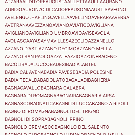
ATZARA
AUDITORE
AUGUSTA
AULETTA
AULLA
AURANO
AURIGO
AURONZO DI CADORE
AUSONIA
AUSTIS
AVEGNO
AVELENGO .HAFLING.
AVELLA
AVELLINO
AVERARA
AVERSA
AVETRANA
AVEZZANO
AVIANO
AVIATICO
AVIGLIANA
AVIGLIANO
AVIGLIANO UMBRO
AVIO
AVISE
AVOLA
AVOLASCA
AYAS
AYMAVILLES
AZEGLIO
AZZANELLO
AZZANO D'ASTI
AZZANO DECIMO
AZZANO MELLA
AZZANO SAN PAOLO
AZZATE
AZZIO
AZZONE
BACENO
BACOLI
BADALUCCO
BADESI
BADIA .ABTEI.
BADIA CALAVENA
BADIA PAVESE
BADIA POLESINE
BADIA TEDALDA
BADOLATO
BAGALADI
BAGHERIA
BAGNACAVALLO
BAGNARA CALABRA
BAGNARA DI ROMAGNA
BAGNARIA
BAGNARIA ARSA
BAGNASCO
BAGNATICA
BAGNI DI LUCCA
BAGNO A RIPOLI
BAGNO DI ROMAGNA
BAGNOLI DEL TRIGNO
BAGNOLI DI SOPRA
BAGNOLI IRPINO
BAGNOLO CREMASCO
BAGNOLO DEL SALENTO
BAGNOLO DI PO
BAGNOLO IN PIANO
BAGNOLO MELLA