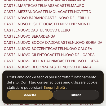
CASTELMARTE
CASTELMASSA
CASTELMAURO
CASTELMEZZANO
CASTELMOLA
CASTELNOVETTO
CASTELNOVO BARIANO
CASTELNOVO DEL FRIULI
CASTELNOVO DI SOTTO
CASTELNOVO NE' MONTI
CASTELNUOVO
CASTELNUOVO BELBO
CASTELNUOVO BERARDENGA
CASTELNUOVO BOCCA D'ADDA
CASTELNUOVO BORMIDA
CASTELNUOVO BOZZENTE
CASTELNUOVO CALCEA
CASTELNUOVO CILENTO
CASTELNUOVO DEL GARDA
CASTELNUOVO DELLA DAUNIA
CASTELNUOVO DI CEVA
CASTELNUOVO DI CONZA
CASTELNUOVO DI FARFA
CASTELNUOVO DI GARFAGNANA
Utilizziamo cookie tecnici per il corretto funzionamento
CASTELNUOVO DI PORTO
CASTELNUOVO DON BOSCO
del sito. Con il tuo consenso possiamo utilizzare cookie
CASTELNUOVO MAGRA
CASTELNUOVO NIGRA
statistici e pubblicitari.
Scopri di più
.
CASTELNUOVO PARANO
CASTELNUOVO RANGONE
Accetta
Rifiuta
CASTELNUOVO SCRIVIA
CASTELNUOVO VAL DI CECINA
CASTELPAGANO
CASTELPETROSO
CASTELPIZZUTO