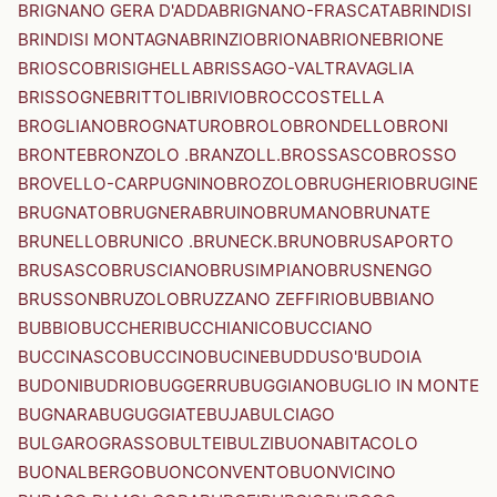
BRIGNANO GERA D'ADDA
BRIGNANO-FRASCATA
BRINDISI
BRINDISI MONTAGNA
BRINZIO
BRIONA
BRIONE
BRIONE
BRIOSCO
BRISIGHELLA
BRISSAGO-VALTRAVAGLIA
BRISSOGNE
BRITTOLI
BRIVIO
BROCCOSTELLA
BROGLIANO
BROGNATURO
BROLO
BRONDELLO
BRONI
BRONTE
BRONZOLO .BRANZOLL.
BROSSASCO
BROSSO
BROVELLO-CARPUGNINO
BROZOLO
BRUGHERIO
BRUGINE
BRUGNATO
BRUGNERA
BRUINO
BRUMANO
BRUNATE
BRUNELLO
BRUNICO .BRUNECK.
BRUNO
BRUSAPORTO
BRUSASCO
BRUSCIANO
BRUSIMPIANO
BRUSNENGO
BRUSSON
BRUZOLO
BRUZZANO ZEFFIRIO
BUBBIANO
BUBBIO
BUCCHERI
BUCCHIANICO
BUCCIANO
BUCCINASCO
BUCCINO
BUCINE
BUDDUSO'
BUDOIA
BUDONI
BUDRIO
BUGGERRU
BUGGIANO
BUGLIO IN MONTE
BUGNARA
BUGUGGIATE
BUJA
BULCIAGO
BULGAROGRASSO
BULTEI
BULZI
BUONABITACOLO
BUONALBERGO
BUONCONVENTO
BUONVICINO