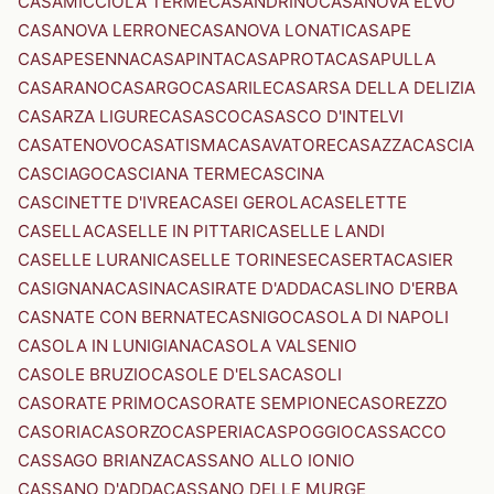
CASAMICCIOLA TERME
CASANDRINO
CASANOVA ELVO
CASANOVA LERRONE
CASANOVA LONATI
CASAPE
CASAPESENNA
CASAPINTA
CASAPROTA
CASAPULLA
CASARANO
CASARGO
CASARILE
CASARSA DELLA DELIZIA
CASARZA LIGURE
CASASCO
CASASCO D'INTELVI
CASATENOVO
CASATISMA
CASAVATORE
CASAZZA
CASCIA
CASCIAGO
CASCIANA TERME
CASCINA
CASCINETTE D'IVREA
CASEI GEROLA
CASELETTE
CASELLA
CASELLE IN PITTARI
CASELLE LANDI
CASELLE LURANI
CASELLE TORINESE
CASERTA
CASIER
CASIGNANA
CASINA
CASIRATE D'ADDA
CASLINO D'ERBA
CASNATE CON BERNATE
CASNIGO
CASOLA DI NAPOLI
CASOLA IN LUNIGIANA
CASOLA VALSENIO
CASOLE BRUZIO
CASOLE D'ELSA
CASOLI
CASORATE PRIMO
CASORATE SEMPIONE
CASOREZZO
CASORIA
CASORZO
CASPERIA
CASPOGGIO
CASSACCO
CASSAGO BRIANZA
CASSANO ALLO IONIO
CASSANO D'ADDA
CASSANO DELLE MURGE