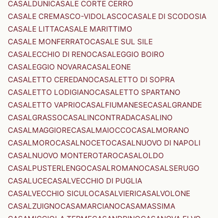
CASALDUNI
CASALE CORTE CERRO
CASALE CREMASCO-VIDOLASCO
CASALE DI SCODOSIA
CASALE LITTA
CASALE MARITTIMO
CASALE MONFERRATO
CASALE SUL SILE
CASALECCHIO DI RENO
CASALEGGIO BOIRO
CASALEGGIO NOVARA
CASALEONE
CASALETTO CEREDANO
CASALETTO DI SOPRA
CASALETTO LODIGIANO
CASALETTO SPARTANO
CASALETTO VAPRIO
CASALFIUMANESE
CASALGRANDE
CASALGRASSO
CASALINCONTRADA
CASALINO
CASALMAGGIORE
CASALMAIOCCO
CASALMORANO
CASALMORO
CASALNOCETO
CASALNUOVO DI NAPOLI
CASALNUOVO MONTEROTARO
CASALOLDO
CASALPUSTERLENGO
CASALROMANO
CASALSERUGO
CASALUCE
CASALVECCHIO DI PUGLIA
CASALVECCHIO SICULO
CASALVIERI
CASALVOLONE
CASALZUIGNO
CASAMARCIANO
CASAMASSIMA