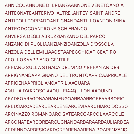
ANNICCO
ANNONE DI BRIANZA
ANNONE VENETO
ANOIA
ANTEGNATE
ANTERIVO .ALTREI.
ANTEY-SAINT-ANDRE'
ANTICOLI CORRADO
ANTIGNANO
ANTILLO
ANTONIMINA
ANTRODOCO
ANTRONA SCHIERANCO
ANVERSA DEGLI ABRUZZI
ANZANO DEL PARCO
ANZANO DI PUGLIA
ANZI
ANZIO
ANZOLA D'OSSOLA
ANZOLA DELL'EMILIA
AOSTA
APECCHIO
APICE
APIRO
APOLLOSA
APPIANO GENTILE
APPIANO SULLA STRADA DEL VINO * EPPAN AN DER
APPIGNANO
APPIGNANO DEL TRONTO
APRICA
APRICALE
APRICENA
APRIGLIANO
APRILIA
AQUARA
AQUILA D'ARROSCIA
AQUILEIA
AQUILONIA
AQUINO
ARADEO
ARAGONA
ARAMENGO
ARBA
ARBOREA
ARBORIO
ARBUS
ARCADE
ARCE
ARCENE
ARCEVIA
ARCHI
ARCIDOSSO
ARCINAZZO ROMANO
ARCISATE
ARCO
ARCOLA
ARCOLE
ARCONATE
ARCORE
ARCUGNANO
ARDARA
ARDAULI
ARDEA
ARDENNO
ARDESIO
ARDORE
ARENA
ARENA PO
ARENZANO