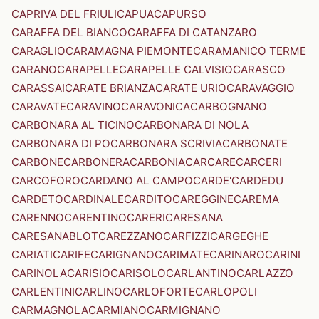
CAPRIVA DEL FRIULI
CAPUA
CAPURSO
CARAFFA DEL BIANCO
CARAFFA DI CATANZARO
CARAGLIO
CARAMAGNA PIEMONTE
CARAMANICO TERME
CARANO
CARAPELLE
CARAPELLE CALVISIO
CARASCO
CARASSAI
CARATE BRIANZA
CARATE URIO
CARAVAGGIO
CARAVATE
CARAVINO
CARAVONICA
CARBOGNANO
CARBONARA AL TICINO
CARBONARA DI NOLA
CARBONARA DI PO
CARBONARA SCRIVIA
CARBONATE
CARBONE
CARBONERA
CARBONIA
CARCARE
CARCERI
CARCOFORO
CARDANO AL CAMPO
CARDE'
CARDEDU
CARDETO
CARDINALE
CARDITO
CAREGGINE
CAREMA
CARENNO
CARENTINO
CARERI
CARESANA
CARESANABLOT
CAREZZANO
CARFIZZI
CARGEGHE
CARIATI
CARIFE
CARIGNANO
CARIMATE
CARINARO
CARINI
CARINOLA
CARISIO
CARISOLO
CARLANTINO
CARLAZZO
CARLENTINI
CARLINO
CARLOFORTE
CARLOPOLI
CARMAGNOLA
CARMIANO
CARMIGNANO