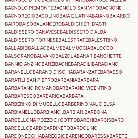
BAGNOLO PIEMONTE
BAGNOLO SAN VITO
BAGNONE
BAGNOREGIO
BAGOLINO
BAIA E LATINA
BAIANO
BAIARDO
BAIRO
BAISO
BALANGERO
BALDICHIERI D'ASTI
BALDISSERO CANAVESE
BALDISSERO D'ALBA
BALDISSERO TORINESE
BALESTRATE
BALESTRINO
BALLABIO
BALLAO
BALME
BALMUCCIA
BALOCCO
BALSORANO
BALVANO
BALZOLA
BANARI
BANCHETTE
BANNIO ANZINO
BANZI
BAONE
BARADILI
BARAGIANO
BARANELLO
BARANO D'ISCHIA
BARANZATE
BARASSO
BARATILI SAN PIETRO
BARBANIA
BARBARA
BARBARANO ROMANO
BARBARANO VICENTINO
BARBARESCO
BARBARIGA
BARBATA
BARBERINO DI MUGELLO
BARBERINO VAL D'ELSA
BARBIANELLO
BARBIANO .BARBIAN.
BARBONA
BARCELLONA POZZO DI GOTTO
BARCHI
BARCIS
BARD
BARDELLO
BARDI
BARDINETO
BARDOLINO
BARDONECCHIA
BAREGGIO
BARENGO
BARESSA
BARETE