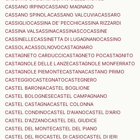
CASSANO IRPINO
CASSANO MAGNAGO
CASSANO SPINOLA
CASSANO VALCUVIA
CASSARO
CASSIGLIO
CASSINA DE' PECCHI
CASSINA RIZZARDI
CASSINA VALSASSINA
CASSINASCO
CASSINE
CASSINELLE
CASSINETTA DI LUGAGNANO
CASSINO
CASSOLA
CASSOLNOVO
CASTAGNARO
CASTAGNETO CARDUCCI
CASTAGNETO PO
CASTAGNITO
CASTAGNOLE DELLE LANZE
CASTAGNOLE MONFERRATO
CASTAGNOLE PIEMONTE
CASTANA
CASTANO PRIMO
CASTEGGIO
CASTEGNATO
CASTEGNERO
CASTEL BARONIA
CASTEL BOGLIONE
CASTEL BOLOGNESE
CASTEL CAMPAGNANO
CASTEL CASTAGNA
CASTEL COLONNA
CASTEL CONDINO
CASTEL D'AIANO
CASTEL D'ARIO
CASTEL D'AZZANO
CASTEL DEL GIUDICE
CASTEL DEL MONTE
CASTEL DEL PIANO
CASTEL DEL RIO
CASTEL DI CASIO
CASTEL DI IERI