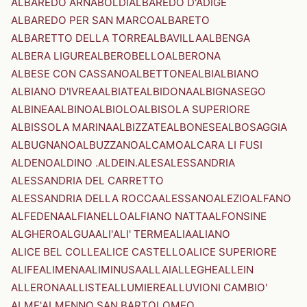
ALBAREDO ARNABOLDI
ALBAREDO D'ADIGE
ALBAREDO PER SAN MARCO
ALBARETO
ALBARETTO DELLA TORRE
ALBAVILLA
ALBENGA
ALBERA LIGURE
ALBEROBELLO
ALBERONA
ALBESE CON CASSANO
ALBETTONE
ALBI
ALBIANO
ALBIANO D'IVREA
ALBIATE
ALBIDONA
ALBIGNASEGO
ALBINEA
ALBINO
ALBIOLO
ALBISOLA SUPERIORE
ALBISSOLA MARINA
ALBIZZATE
ALBONESE
ALBOSAGGIA
ALBUGNANO
ALBUZZANO
ALCAMO
ALCARA LI FUSI
ALDENO
ALDINO .ALDEIN.
ALES
ALESSANDRIA
ALESSANDRIA DEL CARRETTO
ALESSANDRIA DELLA ROCCA
ALESSANO
ALEZIO
ALFANO
ALFEDENA
ALFIANELLO
ALFIANO NATTA
ALFONSINE
ALGHERO
ALGUA
ALI'
ALI' TERME
ALIA
ALIANO
ALICE BEL COLLE
ALICE CASTELLO
ALICE SUPERIORE
ALIFE
ALIMENA
ALIMINUSA
ALLAI
ALLEGHE
ALLEIN
ALLERONA
ALLISTE
ALLUMIERE
ALLUVIONI CAMBIO'
ALME'
ALMENNO SAN BARTOLOMEO