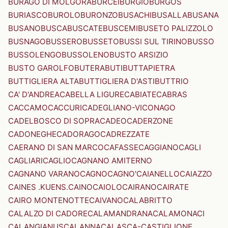
BURAGO DI MOLGORA
BURCEI
BURGIO
BURGOS
BURIASCO
BUROLO
BURONZO
BUSACHI
BUSALLA
BUSANA
BUSANO
BUSCA
BUSCATE
BUSCEMI
BUSETO PALIZZOLO
BUSNAGO
BUSSERO
BUSSETO
BUSSI SUL TIRINO
BUSSO
BUSSOLENGO
BUSSOLENO
BUSTO ARSIZIO
BUSTO GAROLFO
BUTERA
BUTI
BUTTAPIETRA
BUTTIGLIERA ALTA
BUTTIGLIERA D'ASTI
BUTTRIO
CA' D'ANDREA
CABELLA LIGURE
CABIATE
CABRAS
CACCAMO
CACCURI
CADEGLIANO-VICONAGO
CADELBOSCO DI SOPRA
CADEO
CADERZONE
CADONEGHE
CADORAGO
CADREZZATE
CAERANO DI SAN MARCO
CAFASSE
CAGGIANO
CAGLI
CAGLIARI
CAGLIO
CAGNANO AMITERNO
CAGNANO VARANO
CAGNO
CAGNO'
CAIANELLO
CAIAZZO
CAINES .KUENS.
CAINO
CAIOLO
CAIRANO
CAIRATE
CAIRO MONTENOTTE
CAIVANO
CALABRITTO
CALALZO DI CADORE
CALAMANDRANA
CALAMONACI
CALANGIANUS
CALANNA
CALASCA-CASTIGLIONE