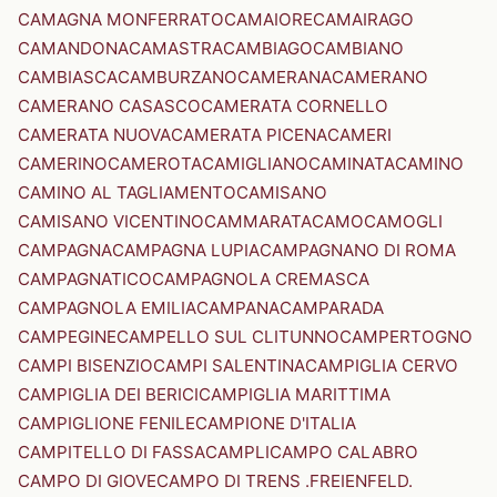
CAMAGNA MONFERRATO
CAMAIORE
CAMAIRAGO
CAMANDONA
CAMASTRA
CAMBIAGO
CAMBIANO
CAMBIASCA
CAMBURZANO
CAMERANA
CAMERANO
CAMERANO CASASCO
CAMERATA CORNELLO
CAMERATA NUOVA
CAMERATA PICENA
CAMERI
CAMERINO
CAMEROTA
CAMIGLIANO
CAMINATA
CAMINO
CAMINO AL TAGLIAMENTO
CAMISANO
CAMISANO VICENTINO
CAMMARATA
CAMO
CAMOGLI
CAMPAGNA
CAMPAGNA LUPIA
CAMPAGNANO DI ROMA
CAMPAGNATICO
CAMPAGNOLA CREMASCA
CAMPAGNOLA EMILIA
CAMPANA
CAMPARADA
CAMPEGINE
CAMPELLO SUL CLITUNNO
CAMPERTOGNO
CAMPI BISENZIO
CAMPI SALENTINA
CAMPIGLIA CERVO
CAMPIGLIA DEI BERICI
CAMPIGLIA MARITTIMA
CAMPIGLIONE FENILE
CAMPIONE D'ITALIA
CAMPITELLO DI FASSA
CAMPLI
CAMPO CALABRO
CAMPO DI GIOVE
CAMPO DI TRENS .FREIENFELD.