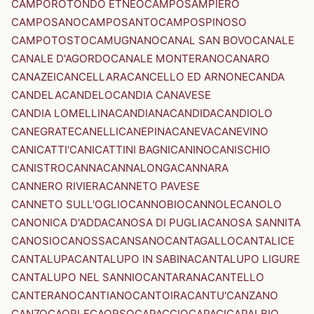
CAMPOROTONDO ETNEO
CAMPOSAMPIERO
CAMPOSANO
CAMPOSANTO
CAMPOSPINOSO
CAMPOTOSTO
CAMUGNANO
CANAL SAN BOVO
CANALE
CANALE D'AGORDO
CANALE MONTERANO
CANARO
CANAZEI
CANCELLARA
CANCELLO ED ARNONE
CANDA
CANDELA
CANDELO
CANDIA CANAVESE
CANDIA LOMELLINA
CANDIANA
CANDIDA
CANDIOLO
CANEGRATE
CANELLI
CANEPINA
CANEVA
CANEVINO
CANICATTI'
CANICATTINI BAGNI
CANINO
CANISCHIO
CANISTRO
CANNA
CANNALONGA
CANNARA
CANNERO RIVIERA
CANNETO PAVESE
CANNETO SULL'OGLIO
CANNOBIO
CANNOLE
CANOLO
CANONICA D'ADDA
CANOSA DI PUGLIA
CANOSA SANNITA
CANOSIO
CANOSSA
CANSANO
CANTAGALLO
CANTALICE
CANTALUPA
CANTALUPO IN SABINA
CANTALUPO LIGURE
CANTALUPO NEL SANNIO
CANTARANA
CANTELLO
CANTERANO
CANTIANO
CANTOIRA
CANTU'
CANZANO
CANZO
CAORLE
CAORSO
CAPACCIO
CAPACI
CAPALBIO