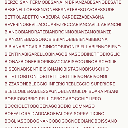
BERZO SAN FERMO
BESANA IN BRIANZA
BESANO
BESATE
BESENELLO
BESENZONE
BESNATE
BESOZZO
BESSUDE
BETTOLA
BETTONA
BEURA-CARDEZZA
BEVAGNA
BEVERINO
BEVILACQUA
BEZZECCA
BIANCAVILLA
BIANCHI
BIANCO
BIANDRATE
BIANDRONNO
BIANZANO
BIANZE'
BIANZONE
BIASSONO
BIBBIANO
BIBBIENA
BIBBONA
BIBIANA
BICCARI
BICINICCO
BIDONI'
BIELLA
BIENNO
BIENO
BIENTINA
BIGARELLO
BINAGO
BINASCO
BINETTO
BIOGLIO
BIONAZ
BIONE
BIRORI
BISACCIA
BISACQUINO
BISCEGLIE
BISEGNA
BISENTI
BISIGNANO
BISTAGNO
BISUSCHIO
BITETTO
BITONTO
BITRITTO
BITTI
BIVONA
BIVONGI
BIZZARONE
BLEGGIO INFERIORE
BLEGGIO SUPERIORE
BLELLO
BLERA
BLESSAGNO
BLEVIO
BLUFI
BOARA PISANI
BOBBIO
BOBBIO PELLICE
BOCA
BOCCHIGLIERO
BOCCIOLETO
BOCENAGO
BODIO LOMNAGO
BOFFALORA D'ADDA
BOFFALORA SOPRA TICINO
BOGLIASCO
BOGNANCO
BOGOGNO
BOIANO
BOISSANO