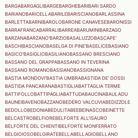
BARGA
BARGAGLI
BARGE
BARGHE
BARI
BARI SARDO
BARIANO
BARICELLA
BARILE
BARISCIANO
BARLASSINA
BARLETTA
BARNI
BAROLO
BARONE CANAVESE
BARONISSI
BARRAFRANCA
BARRALI
BARREA
BARUMINI
BARZAGO
BARZANA
BARZANO'
BARZIO
BASALUZZO
BASCAPE'
BASCHI
BASCIANO
BASELGA DI PINE'
BASELICE
BASIANO
BASICO'
BASIGLIO
BASILIANO
BASSANO BRESCIANO
BASSANO DEL GRAPPA
BASSANO IN TEVERINA
BASSANO ROMANO
BASSIANO
BASSIGNANA
BASTIA MONDOVI'
BASTIA UMBRA
BASTIDA DE' DOSSI
BASTIDA PANCARANA
BASTIGLIA
BATTAGLIA TERME
BATTIFOLLO
BATTIPAGLIA
BATTUDA
BAUCINA
BAULADU
BAUNEI
BAVENO
BAZZANO
BEDERO VALCUVIA
BEDIZZOLE
BEDOLLO
BEDONIA
BEDULITA
BEE
BEINASCO
BEINETTE
BELCASTRO
BELFIORE
BELFORTE ALL'ISAURO
BELFORTE DEL CHIENTI
BELFORTE MONFERRATO
BELGIOIOSO
BELGIRATE
BELLA
BELLAGIO
BELLANO