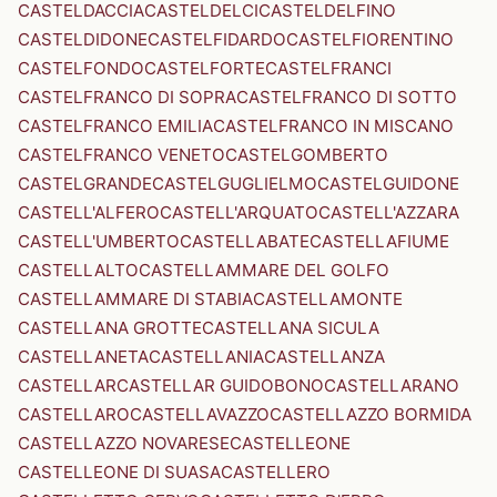
CASTELDACCIA
CASTELDELCI
CASTELDELFINO
CASTELDIDONE
CASTELFIDARDO
CASTELFIORENTINO
CASTELFONDO
CASTELFORTE
CASTELFRANCI
CASTELFRANCO DI SOPRA
CASTELFRANCO DI SOTTO
CASTELFRANCO EMILIA
CASTELFRANCO IN MISCANO
CASTELFRANCO VENETO
CASTELGOMBERTO
CASTELGRANDE
CASTELGUGLIELMO
CASTELGUIDONE
CASTELL'ALFERO
CASTELL'ARQUATO
CASTELL'AZZARA
CASTELL'UMBERTO
CASTELLABATE
CASTELLAFIUME
CASTELLALTO
CASTELLAMMARE DEL GOLFO
CASTELLAMMARE DI STABIA
CASTELLAMONTE
CASTELLANA GROTTE
CASTELLANA SICULA
CASTELLANETA
CASTELLANIA
CASTELLANZA
CASTELLAR
CASTELLAR GUIDOBONO
CASTELLARANO
CASTELLARO
CASTELLAVAZZO
CASTELLAZZO BORMIDA
CASTELLAZZO NOVARESE
CASTELLEONE
CASTELLEONE DI SUASA
CASTELLERO