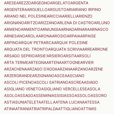
ARESE
AREZZO
ARGEGNO
ARGELATO
ARGENTA
ARGENTERA
ARGUELLO
ARGUSTO
ARI
ARIANO IRPINO
ARIANO NEL POLESINE
ARICCIA
ARIELLI
ARIENZO
ARIGNANO
ARITZO
ARIZZANO
ARLENA DI CASTRO
ARLUNO
ARMENO
ARMENTO
ARMUNGIA
ARNAD
ARNARA
ARNASCO
ARNESANO
AROLA
ARONA
AROSIO
ARPAIA
ARPAISE
ARPINO
ARQUA' PETRARCA
ARQUA' POLESINE
ARQUATA DEL TRONTO
ARQUATA SCRIVIA
ARRE
ARRONE
ARSAGO SEPRIO
ARSIE'
ARSIERO
ARSITA
ARSOLI
ARTA TERME
ARTEGNA
ARTENA
ARTOGNE
ARVIER
ARZACHENA
ARZAGO D'ADDA
ARZANA
ARZANO
ARZENE
ARZERGRANDE
ARZIGNANO
ASCEA
ASCIANO
ASCOLI PICENO
ASCOLI SATRIANO
ASCREA
ASIAGO
ASIGLIANO VENETO
ASIGLIANO VERCELLESE
ASOLA
ASOLO
ASSAGO
ASSEMINI
ASSISI
ASSO
ASSOLO
ASSORO
ASTI
ASUNI
ATELETA
ATELLA
ATENA LUCANA
ATESSA
ATINA
ATRANI
ATRI
ATRIPALDA
ATTIGLIANO
ATTIMIS