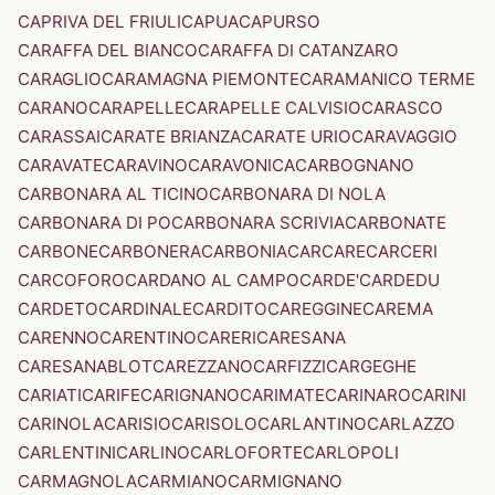
CAPRIVA DEL FRIULI
CAPUA
CAPURSO
CARAFFA DEL BIANCO
CARAFFA DI CATANZARO
CARAGLIO
CARAMAGNA PIEMONTE
CARAMANICO TERME
CARANO
CARAPELLE
CARAPELLE CALVISIO
CARASCO
CARASSAI
CARATE BRIANZA
CARATE URIO
CARAVAGGIO
CARAVATE
CARAVINO
CARAVONICA
CARBOGNANO
CARBONARA AL TICINO
CARBONARA DI NOLA
CARBONARA DI PO
CARBONARA SCRIVIA
CARBONATE
CARBONE
CARBONERA
CARBONIA
CARCARE
CARCERI
CARCOFORO
CARDANO AL CAMPO
CARDE'
CARDEDU
CARDETO
CARDINALE
CARDITO
CAREGGINE
CAREMA
CARENNO
CARENTINO
CARERI
CARESANA
CARESANABLOT
CAREZZANO
CARFIZZI
CARGEGHE
CARIATI
CARIFE
CARIGNANO
CARIMATE
CARINARO
CARINI
CARINOLA
CARISIO
CARISOLO
CARLANTINO
CARLAZZO
CARLENTINI
CARLINO
CARLOFORTE
CARLOPOLI
CARMAGNOLA
CARMIANO
CARMIGNANO