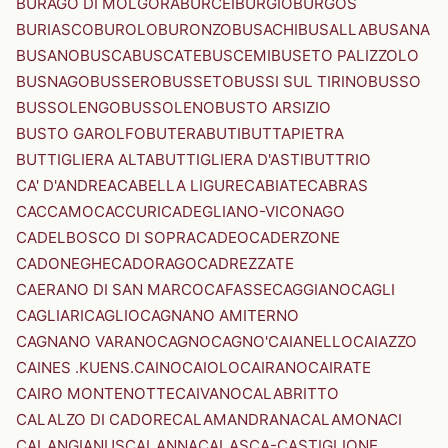
BURAGO DI MOLGORA
BURCEI
BURGIO
BURGOS
BURIASCO
BUROLO
BURONZO
BUSACHI
BUSALLA
BUSANA
BUSANO
BUSCA
BUSCATE
BUSCEMI
BUSETO PALIZZOLO
BUSNAGO
BUSSERO
BUSSETO
BUSSI SUL TIRINO
BUSSO
BUSSOLENGO
BUSSOLENO
BUSTO ARSIZIO
BUSTO GAROLFO
BUTERA
BUTI
BUTTAPIETRA
BUTTIGLIERA ALTA
BUTTIGLIERA D'ASTI
BUTTRIO
CA' D'ANDREA
CABELLA LIGURE
CABIATE
CABRAS
CACCAMO
CACCURI
CADEGLIANO-VICONAGO
CADELBOSCO DI SOPRA
CADEO
CADERZONE
CADONEGHE
CADORAGO
CADREZZATE
CAERANO DI SAN MARCO
CAFASSE
CAGGIANO
CAGLI
CAGLIARI
CAGLIO
CAGNANO AMITERNO
CAGNANO VARANO
CAGNO
CAGNO'
CAIANELLO
CAIAZZO
CAINES .KUENS.
CAINO
CAIOLO
CAIRANO
CAIRATE
CAIRO MONTENOTTE
CAIVANO
CALABRITTO
CALALZO DI CADORE
CALAMANDRANA
CALAMONACI
CALANGIANUS
CALANNA
CALASCA-CASTIGLIONE