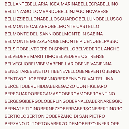
BELLANTE
BELLARIA-IGEA MARINA
BELLEGRA
BELLINO
BELLINZAGO LOMBARDO
BELLINZAGO NOVARESE
BELLIZZI
BELLONA
BELLOSGUARDO
BELLUNO
BELLUSCO
BELMONTE CALABRO
BELMONTE CASTELLO
BELMONTE DEL SANNIO
BELMONTE IN SABINA
BELMONTE MEZZAGNO
BELMONTE PICENO
BELPASSO
BELSITO
BELVEDERE DI SPINELLO
BELVEDERE LANGHE
BELVEDERE MARITTIMO
BELVEDERE OSTRENSE
BELVEGLIO
BELVI
BEMA
BENE LARIO
BENE VAGIENNA
BENESTARE
BENETUTTI
BENEVELLO
BENEVENTO
BENNA
BENTIVOGLIO
BERBENNO
BERBENNO DI VALTELLINA
BERCETO
BERCHIDDA
BEREGAZZO CON FIGLIARO
BEREGUARDO
BERGAMASCO
BERGAMO
BERGANTINO
BERGEGGI
BERGOLO
BERLINGO
BERNALDA
BERNAREGGIO
BERNATE TICINO
BERNEZZO
BERRA
BERSONE
BERTINORO
BERTIOLO
BERTONICO
BERZANO DI SAN PIETRO
BERZANO DI TORTONA
BERZO DEMO
BERZO INFERIORE