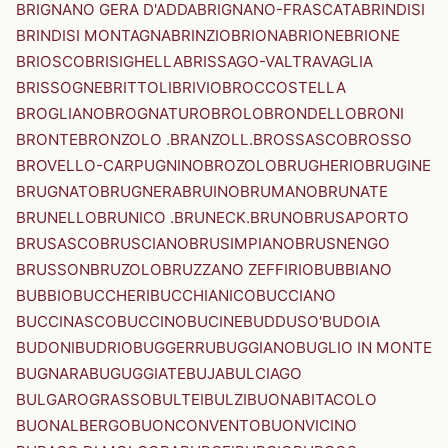
BRIGNANO GERA D'ADDA
BRIGNANO-FRASCATA
BRINDISI
BRINDISI MONTAGNA
BRINZIO
BRIONA
BRIONE
BRIONE
BRIOSCO
BRISIGHELLA
BRISSAGO-VALTRAVAGLIA
BRISSOGNE
BRITTOLI
BRIVIO
BROCCOSTELLA
BROGLIANO
BROGNATURO
BROLO
BRONDELLO
BRONI
BRONTE
BRONZOLO .BRANZOLL.
BROSSASCO
BROSSO
BROVELLO-CARPUGNINO
BROZOLO
BRUGHERIO
BRUGINE
BRUGNATO
BRUGNERA
BRUINO
BRUMANO
BRUNATE
BRUNELLO
BRUNICO .BRUNECK.
BRUNO
BRUSAPORTO
BRUSASCO
BRUSCIANO
BRUSIMPIANO
BRUSNENGO
BRUSSON
BRUZOLO
BRUZZANO ZEFFIRIO
BUBBIANO
BUBBIO
BUCCHERI
BUCCHIANICO
BUCCIANO
BUCCINASCO
BUCCINO
BUCINE
BUDDUSO'
BUDOIA
BUDONI
BUDRIO
BUGGERRU
BUGGIANO
BUGLIO IN MONTE
BUGNARA
BUGUGGIATE
BUJA
BULCIAGO
BULGAROGRASSO
BULTEI
BULZI
BUONABITACOLO
BUONALBERGO
BUONCONVENTO
BUONVICINO