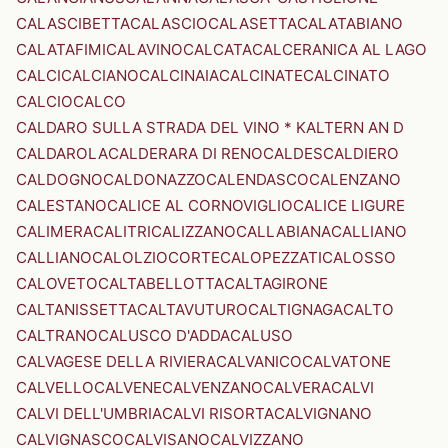
CALASCIBETTA
CALASCIO
CALASETTA
CALATABIANO
CALATAFIMI
CALAVINO
CALCATA
CALCERANICA AL LAGO
CALCI
CALCIANO
CALCINAIA
CALCINATE
CALCINATO
CALCIO
CALCO
CALDARO SULLA STRADA DEL VINO * KALTERN AN D
CALDAROLA
CALDERARA DI RENO
CALDES
CALDIERO
CALDOGNO
CALDONAZZO
CALENDASCO
CALENZANO
CALESTANO
CALICE AL CORNOVIGLIO
CALICE LIGURE
CALIMERA
CALITRI
CALIZZANO
CALLABIANA
CALLIANO
CALLIANO
CALOLZIOCORTE
CALOPEZZATI
CALOSSO
CALOVETO
CALTABELLOTTA
CALTAGIRONE
CALTANISSETTA
CALTAVUTURO
CALTIGNAGA
CALTO
CALTRANO
CALUSCO D'ADDA
CALUSO
CALVAGESE DELLA RIVIERA
CALVANICO
CALVATONE
CALVELLO
CALVENE
CALVENZANO
CALVERA
CALVI
CALVI DELL'UMBRIA
CALVI RISORTA
CALVIGNANO
CALVIGNASCO
CALVISANO
CALVIZZANO