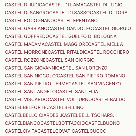
CASTEL DI IUDICA
CASTEL DI LAMA
CASTEL DI LUCIO
CASTEL DI SANGRO
CASTEL DI SASSO
CASTEL DI TORA
CASTEL FOCOGNANO
CASTEL FRENTANO
CASTEL GABBIANO
CASTEL GANDOLFO
CASTEL GIORGIO
CASTEL GOFFREDO
CASTEL GUELFO DI BOLOGNA
CASTEL MADAMA
CASTEL MAGGIORE
CASTEL MELLA
CASTEL MORRONE
CASTEL RITALDI
CASTEL ROCCHERO
CASTEL ROZZONE
CASTEL SAN GIORGIO
CASTEL SAN GIOVANNI
CASTEL SAN LORENZO
CASTEL SAN NICCOLO'
CASTEL SAN PIETRO ROMANO
CASTEL SAN PIETRO TERME
CASTEL SAN VINCENZO
CASTEL SANT'ANGELO
CASTEL SANT'ELIA
CASTEL VISCARDO
CASTEL VOLTURNO
CASTELBALDO
CASTELBELFORTE
CASTELBELLINO
CASTELBELLO CIARDES .KASTELBELL TSCHARS.
CASTELBIANCO
CASTELBOTTACCIO
CASTELBUONO
CASTELCIVITA
CASTELCOVATI
CASTELCUCCO