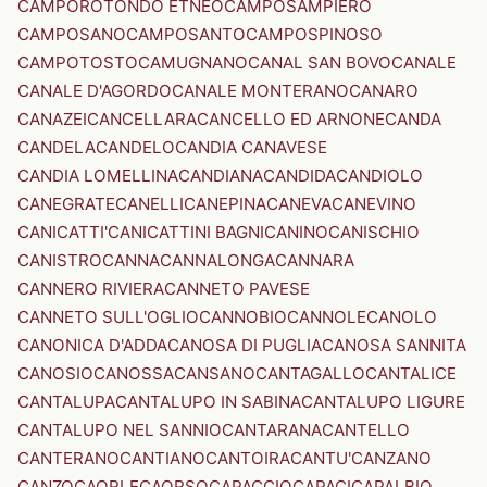
CAMPOROTONDO ETNEO
CAMPOSAMPIERO
CAMPOSANO
CAMPOSANTO
CAMPOSPINOSO
CAMPOTOSTO
CAMUGNANO
CANAL SAN BOVO
CANALE
CANALE D'AGORDO
CANALE MONTERANO
CANARO
CANAZEI
CANCELLARA
CANCELLO ED ARNONE
CANDA
CANDELA
CANDELO
CANDIA CANAVESE
CANDIA LOMELLINA
CANDIANA
CANDIDA
CANDIOLO
CANEGRATE
CANELLI
CANEPINA
CANEVA
CANEVINO
CANICATTI'
CANICATTINI BAGNI
CANINO
CANISCHIO
CANISTRO
CANNA
CANNALONGA
CANNARA
CANNERO RIVIERA
CANNETO PAVESE
CANNETO SULL'OGLIO
CANNOBIO
CANNOLE
CANOLO
CANONICA D'ADDA
CANOSA DI PUGLIA
CANOSA SANNITA
CANOSIO
CANOSSA
CANSANO
CANTAGALLO
CANTALICE
CANTALUPA
CANTALUPO IN SABINA
CANTALUPO LIGURE
CANTALUPO NEL SANNIO
CANTARANA
CANTELLO
CANTERANO
CANTIANO
CANTOIRA
CANTU'
CANZANO
CANZO
CAORLE
CAORSO
CAPACCIO
CAPACI
CAPALBIO