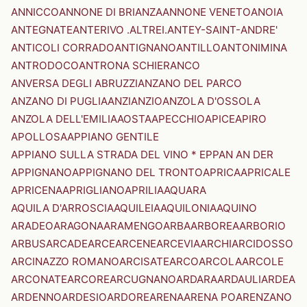
ANNICCO
ANNONE DI BRIANZA
ANNONE VENETO
ANOIA
ANTEGNATE
ANTERIVO .ALTREI.
ANTEY-SAINT-ANDRE'
ANTICOLI CORRADO
ANTIGNANO
ANTILLO
ANTONIMINA
ANTRODOCO
ANTRONA SCHIERANCO
ANVERSA DEGLI ABRUZZI
ANZANO DEL PARCO
ANZANO DI PUGLIA
ANZI
ANZIO
ANZOLA D'OSSOLA
ANZOLA DELL'EMILIA
AOSTA
APECCHIO
APICE
APIRO
APOLLOSA
APPIANO GENTILE
APPIANO SULLA STRADA DEL VINO * EPPAN AN DER
APPIGNANO
APPIGNANO DEL TRONTO
APRICA
APRICALE
APRICENA
APRIGLIANO
APRILIA
AQUARA
AQUILA D'ARROSCIA
AQUILEIA
AQUILONIA
AQUINO
ARADEO
ARAGONA
ARAMENGO
ARBA
ARBOREA
ARBORIO
ARBUS
ARCADE
ARCE
ARCENE
ARCEVIA
ARCHI
ARCIDOSSO
ARCINAZZO ROMANO
ARCISATE
ARCO
ARCOLA
ARCOLE
ARCONATE
ARCORE
ARCUGNANO
ARDARA
ARDAULI
ARDEA
ARDENNO
ARDESIO
ARDORE
ARENA
ARENA PO
ARENZANO