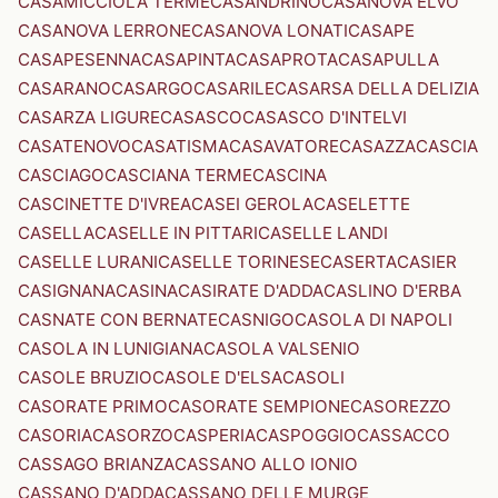
CASAMICCIOLA TERME
CASANDRINO
CASANOVA ELVO
CASANOVA LERRONE
CASANOVA LONATI
CASAPE
CASAPESENNA
CASAPINTA
CASAPROTA
CASAPULLA
CASARANO
CASARGO
CASARILE
CASARSA DELLA DELIZIA
CASARZA LIGURE
CASASCO
CASASCO D'INTELVI
CASATENOVO
CASATISMA
CASAVATORE
CASAZZA
CASCIA
CASCIAGO
CASCIANA TERME
CASCINA
CASCINETTE D'IVREA
CASEI GEROLA
CASELETTE
CASELLA
CASELLE IN PITTARI
CASELLE LANDI
CASELLE LURANI
CASELLE TORINESE
CASERTA
CASIER
CASIGNANA
CASINA
CASIRATE D'ADDA
CASLINO D'ERBA
CASNATE CON BERNATE
CASNIGO
CASOLA DI NAPOLI
CASOLA IN LUNIGIANA
CASOLA VALSENIO
CASOLE BRUZIO
CASOLE D'ELSA
CASOLI
CASORATE PRIMO
CASORATE SEMPIONE
CASOREZZO
CASORIA
CASORZO
CASPERIA
CASPOGGIO
CASSACCO
CASSAGO BRIANZA
CASSANO ALLO IONIO
CASSANO D'ADDA
CASSANO DELLE MURGE