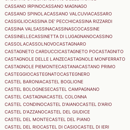
CASSANO IRPINO
CASSANO MAGNAGO
CASSANO SPINOLA
CASSANO VALCUVIA
CASSARO
CASSIGLIO
CASSINA DE' PECCHI
CASSINA RIZZARDI
CASSINA VALSASSINA
CASSINASCO
CASSINE
CASSINELLE
CASSINETTA DI LUGAGNANO
CASSINO
CASSOLA
CASSOLNOVO
CASTAGNARO
CASTAGNETO CARDUCCI
CASTAGNETO PO
CASTAGNITO
CASTAGNOLE DELLE LANZE
CASTAGNOLE MONFERRATO
CASTAGNOLE PIEMONTE
CASTANA
CASTANO PRIMO
CASTEGGIO
CASTEGNATO
CASTEGNERO
CASTEL BARONIA
CASTEL BOGLIONE
CASTEL BOLOGNESE
CASTEL CAMPAGNANO
CASTEL CASTAGNA
CASTEL COLONNA
CASTEL CONDINO
CASTEL D'AIANO
CASTEL D'ARIO
CASTEL D'AZZANO
CASTEL DEL GIUDICE
CASTEL DEL MONTE
CASTEL DEL PIANO
CASTEL DEL RIO
CASTEL DI CASIO
CASTEL DI IERI