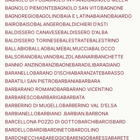
BAGNOLO PIEMONTE
BAGNOLO SAN VITO
BAGNONE
BAGNOREGIO
BAGOLINO
BAIA E LATINA
BAIANO
BAIARDO
BAIRO
BAISO
BALANGERO
BALDICHIERI D'ASTI
BALDISSERO CANAVESE
BALDISSERO D'ALBA
BALDISSERO TORINESE
BALESTRATE
BALESTRINO
BALLABIO
BALLAO
BALME
BALMUCCIA
BALOCCO
BALSORANO
BALVANO
BALZOLA
BANARI
BANCHETTE
BANNIO ANZINO
BANZI
BAONE
BARADILI
BARAGIANO
BARANELLO
BARANO D'ISCHIA
BARANZATE
BARASSO
BARATILI SAN PIETRO
BARBANIA
BARBARA
BARBARANO ROMANO
BARBARANO VICENTINO
BARBARESCO
BARBARIGA
BARBATA
BARBERINO DI MUGELLO
BARBERINO VAL D'ELSA
BARBIANELLO
BARBIANO .BARBIAN.
BARBONA
BARCELLONA POZZO DI GOTTO
BARCHI
BARCIS
BARD
BARDELLO
BARDI
BARDINETO
BARDOLINO
BARDONECCHIA
BAREGGIO
BARENGO
BARESSA
BARETE