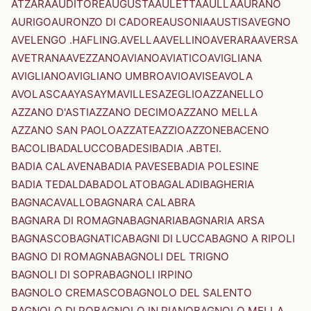
ATZARA
AUDITORE
AUGUSTA
AULETTA
AULLA
AURANO
AURIGO
AURONZO DI CADORE
AUSONIA
AUSTIS
AVEGNO
AVELENGO .HAFLING.
AVELLA
AVELLINO
AVERARA
AVERSA
AVETRANA
AVEZZANO
AVIANO
AVIATICO
AVIGLIANA
AVIGLIANO
AVIGLIANO UMBRO
AVIO
AVISE
AVOLA
AVOLASCA
AYAS
AYMAVILLES
AZEGLIO
AZZANELLO
AZZANO D'ASTI
AZZANO DECIMO
AZZANO MELLA
AZZANO SAN PAOLO
AZZATE
AZZIO
AZZONE
BACENO
BACOLI
BADALUCCO
BADESI
BADIA .ABTEI.
BADIA CALAVENA
BADIA PAVESE
BADIA POLESINE
BADIA TEDALDA
BADOLATO
BAGALADI
BAGHERIA
BAGNACAVALLO
BAGNARA CALABRA
BAGNARA DI ROMAGNA
BAGNARIA
BAGNARIA ARSA
BAGNASCO
BAGNATICA
BAGNI DI LUCCA
BAGNO A RIPOLI
BAGNO DI ROMAGNA
BAGNOLI DEL TRIGNO
BAGNOLI DI SOPRA
BAGNOLI IRPINO
BAGNOLO CREMASCO
BAGNOLO DEL SALENTO
BAGNOLO DI PO
BAGNOLO IN PIANO
BAGNOLO MELLA