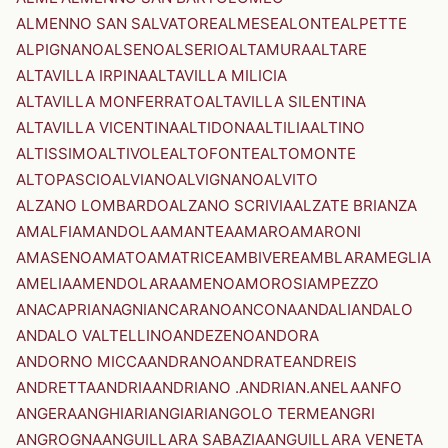
ALMENNO SAN SALVATORE
ALMESE
ALONTE
ALPETTE
ALPIGNANO
ALSENO
ALSERIO
ALTAMURA
ALTARE
ALTAVILLA IRPINA
ALTAVILLA MILICIA
ALTAVILLA MONFERRATO
ALTAVILLA SILENTINA
ALTAVILLA VICENTINA
ALTIDONA
ALTILIA
ALTINO
ALTISSIMO
ALTIVOLE
ALTOFONTE
ALTOMONTE
ALTOPASCIO
ALVIANO
ALVIGNANO
ALVITO
ALZANO LOMBARDO
ALZANO SCRIVIA
ALZATE BRIANZA
AMALFI
AMANDOLA
AMANTEA
AMARO
AMARONI
AMASENO
AMATO
AMATRICE
AMBIVERE
AMBLAR
AMEGLIA
AMELIA
AMENDOLARA
AMENO
AMOROSI
AMPEZZO
ANACAPRI
ANAGNI
ANCARANO
ANCONA
ANDALI
ANDALO
ANDALO VALTELLINO
ANDEZENO
ANDORA
ANDORNO MICCA
ANDRANO
ANDRATE
ANDREIS
ANDRETTA
ANDRIA
ANDRIANO .ANDRIAN.
ANELA
ANFO
ANGERA
ANGHIARI
ANGIARI
ANGOLO TERME
ANGRI
ANGROGNA
ANGUILLARA SABAZIA
ANGUILLARA VENETA