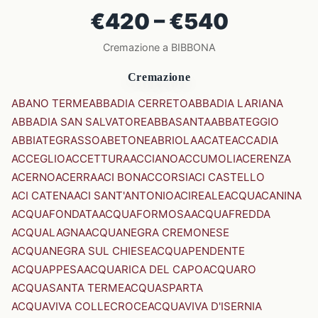
€420 – €540
Cremazione a BIBBONA
Cremazione
ABANO TERME
ABBADIA CERRETO
ABBADIA LARIANA
ABBADIA SAN SALVATORE
ABBASANTA
ABBATEGGIO
ABBIATEGRASSO
ABETONE
ABRIOLA
ACATE
ACCADIA
ACCEGLIO
ACCETTURA
ACCIANO
ACCUMOLI
ACERENZA
ACERNO
ACERRA
ACI BONACCORSI
ACI CASTELLO
ACI CATENA
ACI SANT'ANTONIO
ACIREALE
ACQUACANINA
ACQUAFONDATA
ACQUAFORMOSA
ACQUAFREDDA
ACQUALAGNA
ACQUANEGRA CREMONESE
ACQUANEGRA SUL CHIESE
ACQUAPENDENTE
ACQUAPPESA
ACQUARICA DEL CAPO
ACQUARO
ACQUASANTA TERME
ACQUASPARTA
ACQUAVIVA COLLECROCE
ACQUAVIVA D'ISERNIA