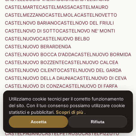
CASTELMARTE
CASTELMASSA
CASTELMAURO
CASTELMEZZANO
CASTELMOLA
CASTELNOVETTO
CASTELNOVO BARIANO
CASTELNOVO DEL FRIULI
CASTELNOVO DI SOTTO
CASTELNOVO NE' MONTI
CASTELNUOVO
CASTELNUOVO BELBO
CASTELNUOVO BERARDENGA
CASTELNUOVO BOCCA D'ADDA
CASTELNUOVO BORMIDA
CASTELNUOVO BOZZENTE
CASTELNUOVO CALCEA
CASTELNUOVO CILENTO
CASTELNUOVO DEL GARDA
CASTELNUOVO DELLA DAUNIA
CASTELNUOVO DI CEVA
CASTELNUOVO DI CONZA
CASTELNUOVO DI FARFA
CASTELNUOVO DI GARFAGNANA
Utilizziamo cookie tecnici per il corretto funzionamento
CASTELNUOVO DI PORTO
CASTELNUOVO DON BOSCO
del sito. Con il tuo consenso possiamo utilizzare cookie
CASTELNUOVO MAGRA
CASTELNUOVO NIGRA
statistici e pubblicitari.
Scopri di più
.
CASTELNUOVO PARANO
CASTELNUOVO RANGONE
Accetta
Rifiuta
CASTELNUOVO SCRIVIA
CASTELNUOVO VAL DI CECINA
CASTELPAGANO
CASTELPETROSO
CASTELPIZZUTO