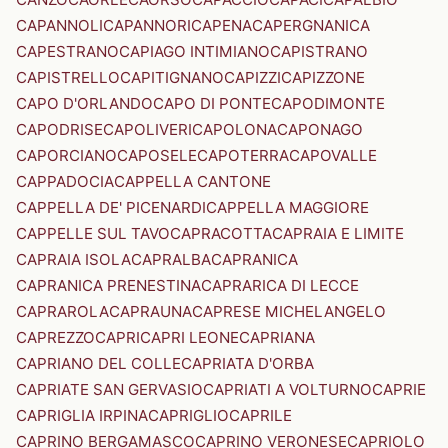
CAPANNOLI
CAPANNORI
CAPENA
CAPERGNANICA
CAPESTRANO
CAPIAGO INTIMIANO
CAPISTRANO
CAPISTRELLO
CAPITIGNANO
CAPIZZI
CAPIZZONE
CAPO D'ORLANDO
CAPO DI PONTE
CAPODIMONTE
CAPODRISE
CAPOLIVERI
CAPOLONA
CAPONAGO
CAPORCIANO
CAPOSELE
CAPOTERRA
CAPOVALLE
CAPPADOCIA
CAPPELLA CANTONE
CAPPELLA DE' PICENARDI
CAPPELLA MAGGIORE
CAPPELLE SUL TAVO
CAPRACOTTA
CAPRAIA E LIMITE
CAPRAIA ISOLA
CAPRALBA
CAPRANICA
CAPRANICA PRENESTINA
CAPRARICA DI LECCE
CAPRAROLA
CAPRAUNA
CAPRESE MICHELANGELO
CAPREZZO
CAPRI
CAPRI LEONE
CAPRIANA
CAPRIANO DEL COLLE
CAPRIATA D'ORBA
CAPRIATE SAN GERVASIO
CAPRIATI A VOLTURNO
CAPRIE
CAPRIGLIA IRPINA
CAPRIGLIO
CAPRILE
CAPRINO BERGAMASCO
CAPRINO VERONESE
CAPRIOLO