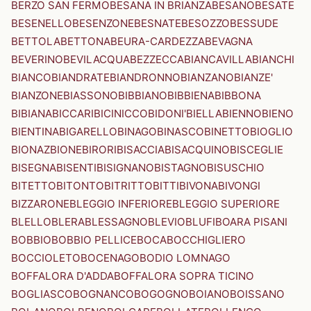
BERZO SAN FERMO
BESANA IN BRIANZA
BESANO
BESATE
BESENELLO
BESENZONE
BESNATE
BESOZZO
BESSUDE
BETTOLA
BETTONA
BEURA-CARDEZZA
BEVAGNA
BEVERINO
BEVILACQUA
BEZZECCA
BIANCAVILLA
BIANCHI
BIANCO
BIANDRATE
BIANDRONNO
BIANZANO
BIANZE'
BIANZONE
BIASSONO
BIBBIANO
BIBBIENA
BIBBONA
BIBIANA
BICCARI
BICINICCO
BIDONI'
BIELLA
BIENNO
BIENO
BIENTINA
BIGARELLO
BINAGO
BINASCO
BINETTO
BIOGLIO
BIONAZ
BIONE
BIRORI
BISACCIA
BISACQUINO
BISCEGLIE
BISEGNA
BISENTI
BISIGNANO
BISTAGNO
BISUSCHIO
BITETTO
BITONTO
BITRITTO
BITTI
BIVONA
BIVONGI
BIZZARONE
BLEGGIO INFERIORE
BLEGGIO SUPERIORE
BLELLO
BLERA
BLESSAGNO
BLEVIO
BLUFI
BOARA PISANI
BOBBIO
BOBBIO PELLICE
BOCA
BOCCHIGLIERO
BOCCIOLETO
BOCENAGO
BODIO LOMNAGO
BOFFALORA D'ADDA
BOFFALORA SOPRA TICINO
BOGLIASCO
BOGNANCO
BOGOGNO
BOIANO
BOISSANO