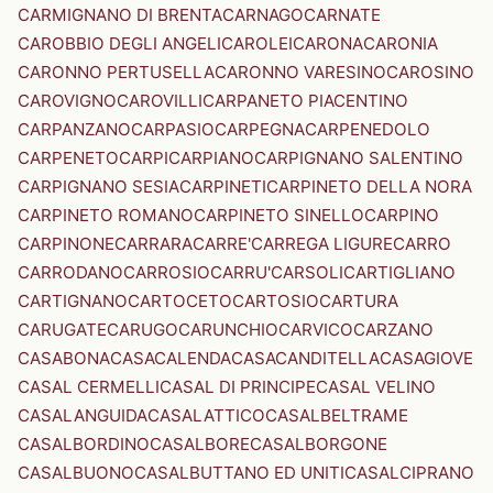
CARMIGNANO DI BRENTA
CARNAGO
CARNATE
CAROBBIO DEGLI ANGELI
CAROLEI
CARONA
CARONIA
CARONNO PERTUSELLA
CARONNO VARESINO
CAROSINO
CAROVIGNO
CAROVILLI
CARPANETO PIACENTINO
CARPANZANO
CARPASIO
CARPEGNA
CARPENEDOLO
CARPENETO
CARPI
CARPIANO
CARPIGNANO SALENTINO
CARPIGNANO SESIA
CARPINETI
CARPINETO DELLA NORA
CARPINETO ROMANO
CARPINETO SINELLO
CARPINO
CARPINONE
CARRARA
CARRE'
CARREGA LIGURE
CARRO
CARRODANO
CARROSIO
CARRU'
CARSOLI
CARTIGLIANO
CARTIGNANO
CARTOCETO
CARTOSIO
CARTURA
CARUGATE
CARUGO
CARUNCHIO
CARVICO
CARZANO
CASABONA
CASACALENDA
CASACANDITELLA
CASAGIOVE
CASAL CERMELLI
CASAL DI PRINCIPE
CASAL VELINO
CASALANGUIDA
CASALATTICO
CASALBELTRAME
CASALBORDINO
CASALBORE
CASALBORGONE
CASALBUONO
CASALBUTTANO ED UNITI
CASALCIPRANO