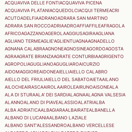
ACQUAVIVA DELLE FONTI
ACQUAVIVA PICENA
ACQUAVIVA PLATANI
ACQUEDOLCI
ACQUI TERME
ACRI
ACUTO
ADELFIA
ADRANO
ADRARA SAN MARTINO
ADRARA SAN ROCCO
ADRIA
ADRO
AFFI
AFFILE
AFRAGOLA
AFRICO
AGAZZANO
AGEROLA
AGGIUS
AGIRA
AGLIANA
AGLIANO TERME
AGLIE'
AGLIENTU
AGNA
AGNADELLO
AGNANA CALABRA
AGNONE
AGNOSINE
AGORDO
AGOSTA
AGRA
AGRATE BRIANZA
AGRATE CONTURBIA
AGRIGENTO
AGROPOLI
AGUGLIANO
AGUGLIARO
AICURZIO
AIDOMAGGIORE
AIDONE
AIELLI
AIELLO CALABRO
AIELLO DEL FRIULI
AIELLO DEL SABATO
AIETA
AILANO
AILOCHE
AIRASCA
AIROLA
AIROLE
AIRUNO
AISONE
ALA
ALA DI STURA
ALA' DEI SARDI
ALAGNA
ALAGNA VALSESIA
ALANNO
ALANO DI PIAVE
ALASSIO
ALATRI
ALBA
ALBA ADRIATICA
ALBAGIARA
ALBAIRATE
ALBANELLA
ALBANO DI LUCANIA
ALBANO LAZIALE
ALBANO SANT'ALESSANDRO
ALBANO VERCELLESE