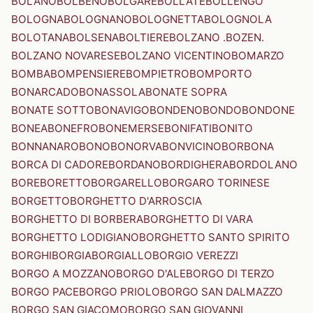
BOLANO
BOLBENO
BOLGARE
BOLLATE
BOLLENGO
BOLOGNA
BOLOGNANO
BOLOGNETTA
BOLOGNOLA
BOLOTANA
BOLSENA
BOLTIERE
BOLZANO .BOZEN.
BOLZANO NOVARESE
BOLZANO VICENTINO
BOMARZO
BOMBA
BOMPENSIERE
BOMPIETRO
BOMPORTO
BONARCADO
BONASSOLA
BONATE SOPRA
BONATE SOTTO
BONAVIGO
BONDENO
BONDO
BONDONE
BONEA
BONEFRO
BONEMERSE
BONIFATI
BONITO
BONNANARO
BONO
BONORVA
BONVICINO
BORBONA
BORCA DI CADORE
BORDANO
BORDIGHERA
BORDOLANO
BORE
BORETTO
BORGARELLO
BORGARO TORINESE
BORGETTO
BORGHETTO D'ARROSCIA
BORGHETTO DI BORBERA
BORGHETTO DI VARA
BORGHETTO LODIGIANO
BORGHETTO SANTO SPIRITO
BORGHI
BORGIA
BORGIALLO
BORGIO VEREZZI
BORGO A MOZZANO
BORGO D'ALE
BORGO DI TERZO
BORGO PACE
BORGO PRIOLO
BORGO SAN DALMAZZO
BORGO SAN GIACOMO
BORGO SAN GIOVANNI