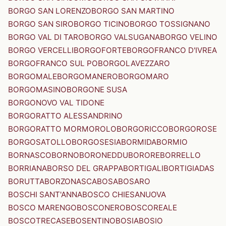
BORGO SAN LORENZO
BORGO SAN MARTINO
BORGO SAN SIRO
BORGO TICINO
BORGO TOSSIGNANO
BORGO VAL DI TARO
BORGO VALSUGANA
BORGO VELINO
BORGO VERCELLI
BORGOFORTE
BORGOFRANCO D'IVREA
BORGOFRANCO SUL PO
BORGOLAVEZZARO
BORGOMALE
BORGOMANERO
BORGOMARO
BORGOMASINO
BORGONE SUSA
BORGONOVO VAL TIDONE
BORGORATTO ALESSANDRINO
BORGORATTO MORMOROLO
BORGORICCO
BORGOROSE
BORGOSATOLLO
BORGOSESIA
BORMIDA
BORMIO
BORNASCO
BORNO
BORONEDDU
BORORE
BORRELLO
BORRIANA
BORSO DEL GRAPPA
BORTIGALI
BORTIGIADAS
BORUTTA
BORZONASCA
BOSA
BOSARO
BOSCHI SANT'ANNA
BOSCO CHIESANUOVA
BOSCO MARENGO
BOSCONERO
BOSCOREALE
BOSCOTRECASE
BOSENTINO
BOSIA
BOSIO