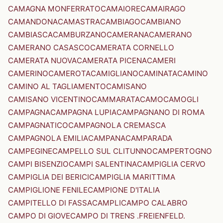
CAMAGNA MONFERRATO
CAMAIORE
CAMAIRAGO
CAMANDONA
CAMASTRA
CAMBIAGO
CAMBIANO
CAMBIASCA
CAMBURZANO
CAMERANA
CAMERANO
CAMERANO CASASCO
CAMERATA CORNELLO
CAMERATA NUOVA
CAMERATA PICENA
CAMERI
CAMERINO
CAMEROTA
CAMIGLIANO
CAMINATA
CAMINO
CAMINO AL TAGLIAMENTO
CAMISANO
CAMISANO VICENTINO
CAMMARATA
CAMO
CAMOGLI
CAMPAGNA
CAMPAGNA LUPIA
CAMPAGNANO DI ROMA
CAMPAGNATICO
CAMPAGNOLA CREMASCA
CAMPAGNOLA EMILIA
CAMPANA
CAMPARADA
CAMPEGINE
CAMPELLO SUL CLITUNNO
CAMPERTOGNO
CAMPI BISENZIO
CAMPI SALENTINA
CAMPIGLIA CERVO
CAMPIGLIA DEI BERICI
CAMPIGLIA MARITTIMA
CAMPIGLIONE FENILE
CAMPIONE D'ITALIA
CAMPITELLO DI FASSA
CAMPLI
CAMPO CALABRO
CAMPO DI GIOVE
CAMPO DI TRENS .FREIENFELD.