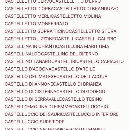
CASTELLETTO CERVO
CASTELLETTO D'ERRO
CASTELLETTO D'ORBA
CASTELLETTO DI BRANDUZZO
CASTELLETTO MERLI
CASTELLETTO MOLINA
CASTELLETTO MONFERRATO
CASTELLETTO SOPRA TICINO
CASTELLETTO STURA
CASTELLETTO UZZONE
CASTELLI
CASTELLI CALEPIO
CASTELLINA IN CHIANTI
CASTELLINA MARITTIMA
CASTELLINALDO
CASTELLINO DEL BIFERNO
CASTELLINO TANARO
CASTELLIRI
CASTELLO CABIAGLIO
CASTELLO D'AGOGNA
CASTELLO D'ARGILE
CASTELLO DEL MATESE
CASTELLO DELL'ACQUA
CASTELLO DI ANNONE
CASTELLO DI BRIANZA
CASTELLO DI CISTERNA
CASTELLO DI GODEGO
CASTELLO DI SERRAVALLE
CASTELLO TESINO
CASTELLO-MOLINA DI FIEMME
CASTELLUCCHIO
CASTELLUCCIO DEI SAURI
CASTELLUCCIO INFERIORE
CASTELLUCCIO SUPERIORE
CASTELLUCCIO VALMAGGIORE
CASTELMAGNO