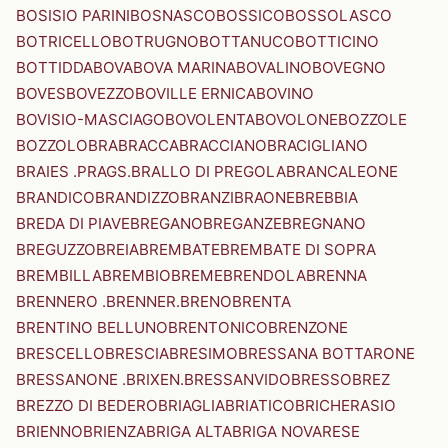
BOSISIO PARINI
BOSNASCO
BOSSICO
BOSSOLASCO
BOTRICELLO
BOTRUGNO
BOTTANUCO
BOTTICINO
BOTTIDDA
BOVA
BOVA MARINA
BOVALINO
BOVEGNO
BOVES
BOVEZZO
BOVILLE ERNICA
BOVINO
BOVISIO-MASCIAGO
BOVOLENTA
BOVOLONE
BOZZOLE
BOZZOLO
BRA
BRACCA
BRACCIANO
BRACIGLIANO
BRAIES .PRAGS.
BRALLO DI PREGOLA
BRANCALEONE
BRANDICO
BRANDIZZO
BRANZI
BRAONE
BREBBIA
BREDA DI PIAVE
BREGANO
BREGANZE
BREGNANO
BREGUZZO
BREIA
BREMBATE
BREMBATE DI SOPRA
BREMBILLA
BREMBIO
BREME
BRENDOLA
BRENNA
BRENNERO .BRENNER.
BRENO
BRENTA
BRENTINO BELLUNO
BRENTONICO
BRENZONE
BRESCELLO
BRESCIA
BRESIMO
BRESSANA BOTTARONE
BRESSANONE .BRIXEN.
BRESSANVIDO
BRESSO
BREZ
BREZZO DI BEDERO
BRIAGLIA
BRIATICO
BRICHERASIO
BRIENNO
BRIENZA
BRIGA ALTA
BRIGA NOVARESE