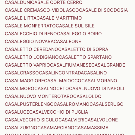
CASALDUNI
CASALE CORTE CERRO
CASALE CREMASCO-VIDOLASCO
CASALE DI SCODOSIA
CASALE LITTA
CASALE MARITTIMO
CASALE MONFERRATO
CASALE SUL SILE
CASALECCHIO DI RENO
CASALEGGIO BOIRO
CASALEGGIO NOVARA
CASALEONE
CASALETTO CEREDANO
CASALETTO DI SOPRA
CASALETTO LODIGIANO
CASALETTO SPARTANO
CASALETTO VAPRIO
CASALFIUMANESE
CASALGRANDE
CASALGRASSO
CASALINCONTRADA
CASALINO
CASALMAGGIORE
CASALMAIOCCO
CASALMORANO
CASALMORO
CASALNOCETO
CASALNUOVO DI NAPOLI
CASALNUOVO MONTEROTARO
CASALOLDO
CASALPUSTERLENGO
CASALROMANO
CASALSERUGO
CASALUCE
CASALVECCHIO DI PUGLIA
CASALVECCHIO SICULO
CASALVIERI
CASALVOLONE
CASALZUIGNO
CASAMARCIANO
CASAMASSIMA