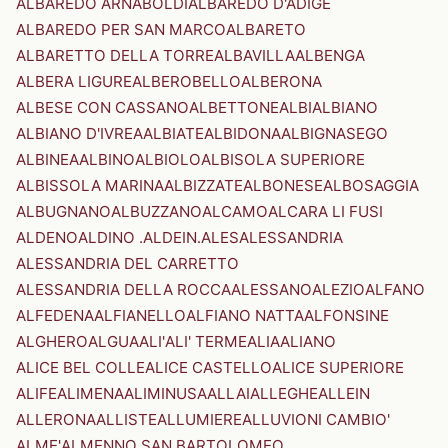
ALBAREDO ARNABOLDI
ALBAREDO D'ADIGE
ALBAREDO PER SAN MARCO
ALBARETO
ALBARETTO DELLA TORRE
ALBAVILLA
ALBENGA
ALBERA LIGURE
ALBEROBELLO
ALBERONA
ALBESE CON CASSANO
ALBETTONE
ALBI
ALBIANO
ALBIANO D'IVREA
ALBIATE
ALBIDONA
ALBIGNASEGO
ALBINEA
ALBINO
ALBIOLO
ALBISOLA SUPERIORE
ALBISSOLA MARINA
ALBIZZATE
ALBONESE
ALBOSAGGIA
ALBUGNANO
ALBUZZANO
ALCAMO
ALCARA LI FUSI
ALDENO
ALDINO .ALDEIN.
ALES
ALESSANDRIA
ALESSANDRIA DEL CARRETTO
ALESSANDRIA DELLA ROCCA
ALESSANO
ALEZIO
ALFANO
ALFEDENA
ALFIANELLO
ALFIANO NATTA
ALFONSINE
ALGHERO
ALGUA
ALI'
ALI' TERME
ALIA
ALIANO
ALICE BEL COLLE
ALICE CASTELLO
ALICE SUPERIORE
ALIFE
ALIMENA
ALIMINUSA
ALLAI
ALLEGHE
ALLEIN
ALLERONA
ALLISTE
ALLUMIERE
ALLUVIONI CAMBIO'
ALME'
ALMENNO SAN BARTOLOMEO