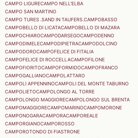
CAMPO LIGURE
CAMPO NELL'ELBA
CAMPO SAN MARTINO
CAMPO TURES .SAND IN TAUFERS.
CAMPOBASSO
CAMPOBELLO DI LICATA
CAMPOBELLO DI MAZARA
CAMPOCHIARO
CAMPODARSEGO
CAMPODENNO
CAMPODIMELE
CAMPODIPIETRA
CAMPODOLCINO
CAMPODORO
CAMPOFELICE DI FITALIA
CAMPOFELICE DI ROCCELLA
CAMPOFILONE
CAMPOFIORITO
CAMPOFORMIDO
CAMPOFRANCO
CAMPOGALLIANO
CAMPOLATTARO
CAMPOLI APPENNINO
CAMPOLI DEL MONTE TABURNO
CAMPOLIETO
CAMPOLONGO AL TORRE
CAMPOLONGO MAGGIORE
CAMPOLONGO SUL BRENTA
CAMPOMAGGIORE
CAMPOMARINO
CAMPOMORONE
CAMPONOGARA
CAMPORA
CAMPOREALE
CAMPORGIANO
CAMPOROSSO
CAMPOROTONDO DI FIASTRONE