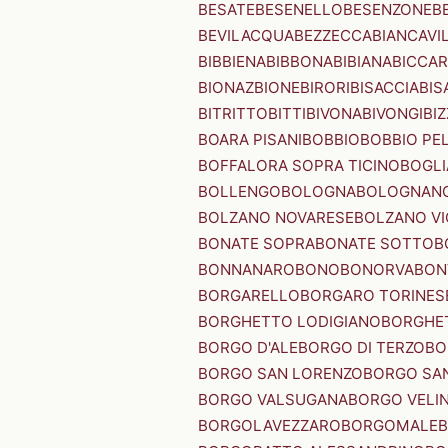
BESATE
BESENELLO
BESENZONE
B
BEVILACQUA
BEZZECCA
BIANCAVI
BIBBIENA
BIBBONA
BIBIANA
BICCAR
BIONAZ
BIONE
BIRORI
BISACCIA
BIS
BITRITTO
BITTI
BIVONA
BIVONGI
BI
BOARA PISANI
BOBBIO
BOBBIO PEL
BOFFALORA SOPRA TICINO
BOGL
BOLLENGO
BOLOGNA
BOLOGNAN
BOLZANO NOVARESE
BOLZANO VI
BONATE SOPRA
BONATE SOTTO
B
BONNANARO
BONO
BONORVA
BON
BORGARELLO
BORGARO TORINES
BORGHETTO LODIGIANO
BORGHET
BORGO D'ALE
BORGO DI TERZO
BO
BORGO SAN LORENZO
BORGO SA
BORGO VALSUGANA
BORGO VELI
BORGOLAVEZZARO
BORGOMALE