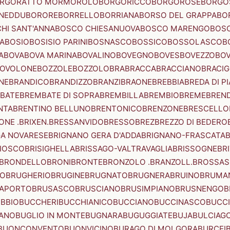
RGORATTO MORMOROLO
BORGORICCO
BORGOROSE
BORGO
NEDDU
BORORE
BORRELLO
BORRIANA
BORSO DEL GRAPPA
BO
HI SANT'ANNA
BOSCO CHIESANUOVA
BOSCO MARENGO
BOS
A
BOSIO
BOSISIO PARINI
BOSNASCO
BOSSICO
BOSSOLASCO
B
A
BOVA
BOVA MARINA
BOVALINO
BOVEGNO
BOVES
BOVEZZO
BOV
OVOLONE
BOZZOLE
BOZZOLO
BRA
BRACCA
BRACCIANO
BRACIG
NE
BRANDICO
BRANDIZZO
BRANZI
BRAONE
BREBBIA
BREDA DI P
BATE
BREMBATE DI SOPRA
BREMBILLA
BREMBIO
BREME
BREN
NTA
BRENTINO BELLUNO
BRENTONICO
BRENZONE
BRESCELLO
NE .BRIXEN.
BRESSANVIDO
BRESSO
BREZ
BREZZO DI BEDERO
GA NOVARESE
BRIGNANO GERA D'ADDA
BRIGNANO-FRASCATA
B
IOSCO
BRISIGHELLA
BRISSAGO-VALTRAVAGLIA
BRISSOGNE
BR
BRONDELLO
BRONI
BRONTE
BRONZOLO .BRANZOLL.
BROSSA
LO
BRUGHERIO
BRUGINE
BRUGNATO
BRUGNERA
BRUINO
BRUMA
APORTO
BRUSASCO
BRUSCIANO
BRUSIMPIANO
BRUSNENGO
B
BBIO
BUCCHERI
BUCCHIANICO
BUCCIANO
BUCCINASCO
BUCC
ANO
BUGLIO IN MONTE
BUGNARA
BUGUGGIATE
BUJA
BULCIAG
BUONCONVENTO
BUONVICINO
BURAGO DI MOLGORA
BURCEI