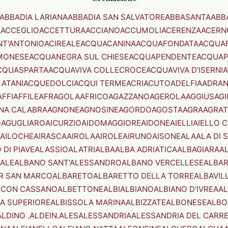
ABBADIA LARIANA
ABBADIA SAN SALVATORE
ABBASANTA
ABB
A
ACCEGLIO
ACCETTURA
ACCIANO
ACCUMOLI
ACERENZA
ACERN
NT'ANTONIO
ACIREALE
ACQUACANINA
ACQUAFONDATA
ACQUA
MONESE
ACQUANEGRA SUL CHIESE
ACQUAPENDENTE
ACQUAP
CQUASPARTA
ACQUAVIVA COLLECROCE
ACQUAVIVA D'ISERNIA
LATANI
ACQUEDOLCI
ACQUI TERME
ACRI
ACUTO
ADELFIA
ADRA
AFFI
AFFILE
AFRAGOLA
AFRICO
AGAZZANO
AGEROLA
AGGIUS
AGI
NA CALABRA
AGNONE
AGNOSINE
AGORDO
AGOSTA
AGRA
AGRAT
O
AGUGLIARO
AICURZIO
AIDOMAGGIORE
AIDONE
AIELLI
AIELLO 
AILOCHE
AIRASCA
AIROLA
AIROLE
AIRUNO
AISONE
ALA
ALA DI 
 DI PIAVE
ALASSIO
ALATRI
ALBA
ALBA ADRIATICA
ALBAGIARA
A
IALE
ALBANO SANT'ALESSANDRO
ALBANO VERCELLESE
ALBAR
R SAN MARCO
ALBARETO
ALBARETTO DELLA TORRE
ALBAVIL
 CON CASSANO
ALBETTONE
ALBI
ALBIANO
ALBIANO D'IVREA
AL
A SUPERIORE
ALBISSOLA MARINA
ALBIZZATE
ALBONESE
ALBO
ALDINO .ALDEIN.
ALES
ALESSANDRIA
ALESSANDRIA DEL CARR