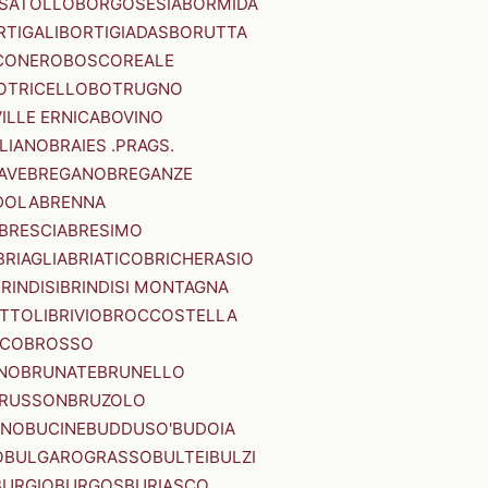
SATOLLO
BORGOSESIA
BORMIDA
RTIGALI
BORTIGIADAS
BORUTTA
CONERO
BOSCOREALE
OTRICELLO
BOTRUGNO
ILLE ERNICA
BOVINO
LIANO
BRAIES .PRAGS.
IAVE
BREGANO
BREGANZE
DOLA
BRENNA
BRESCIA
BRESIMO
BRIAGLIA
BRIATICO
BRICHERASIO
RINDISI
BRINDISI MONTAGNA
ITTOLI
BRIVIO
BROCCOSTELLA
SCO
BROSSO
NO
BRUNATE
BRUNELLO
RUSSON
BRUZOLO
INO
BUCINE
BUDDUSO'
BUDOIA
O
BULGAROGRASSO
BULTEI
BULZI
BURGIO
BURGOS
BURIASCO