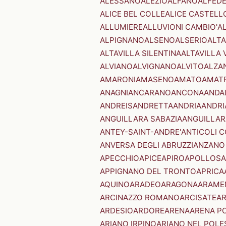
ALESSANO
ALEZIO
ALFANO
ALFED
ALICE BEL COLLE
ALICE CASTELL
ALLUMIERE
ALLUVIONI CAMBIO'
A
ALPIGNANO
ALSENO
ALSERIO
ALT
ALTAVILLA SILENTINA
ALTAVILLA 
ALVIANO
ALVIGNANO
ALVITO
ALZA
AMARONI
AMASENO
AMATO
AMAT
ANAGNI
ANCARANO
ANCONA
ANDA
ANDREIS
ANDRETTA
ANDRIA
ANDRI
ANGUILLARA SABAZIA
ANGUILLAR
ANTEY-SAINT-ANDRE'
ANTICOLI 
ANVERSA DEGLI ABRUZZI
ANZANO
APECCHIO
APICE
APIRO
APOLLOSA
APPIGNANO DEL TRONTO
APRICA
AQUINO
ARADEO
ARAGONA
ARAME
ARCINAZZO ROMANO
ARCISATE
A
ARDESIO
ARDORE
ARENA
ARENA P
ARIANO IRPINO
ARIANO NEL POLE