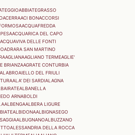
ATEGGIO
ABBIATEGRASSO
O
ACERRA
ACI BONACCORSI
FORMOSA
ACQUAFREDDA
PESA
ACQUARICA DEL CAPO
ACQUAVIVA DELLE FONTI
NO
ADRARA SAN MARTINO
RA
AGLIANA
AGLIANO TERME
AGLIE'
E BRIANZA
AGRATE CONTURBIA
CALABRO
AIELLO DEL FRIULI
STURA
ALA' DEI SARDI
ALAGNA
LBAIRATE
ALBANELLA
EDO ARNABOLDI
LA
ALBENGA
ALBERA LIGURE
BIATE
ALBIDONA
ALBIGNASEGO
SAGGIA
ALBUGNANO
ALBUZZANO
ETTO
ALESSANDRIA DELLA ROCCA