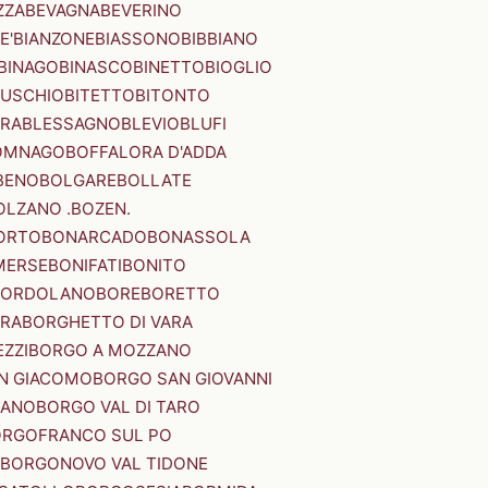
ZZA
BEVAGNA
BEVERINO
E'
BIANZONE
BIASSONO
BIBBIANO
BINAGO
BINASCO
BINETTO
BIOGLIO
SUSCHIO
BITETTO
BITONTO
ERA
BLESSAGNO
BLEVIO
BLUFI
OMNAGO
BOFFALORA D'ADDA
BENO
BOLGARE
BOLLATE
OLZANO .BOZEN.
ORTO
BONARCADO
BONASSOLA
MERSE
BONIFATI
BONITO
BORDOLANO
BORE
BORETTO
ERA
BORGHETTO DI VARA
ZZI
BORGO A MOZZANO
N GIACOMO
BORGO SAN GIOVANNI
NANO
BORGO VAL DI TARO
RGOFRANCO SUL PO
BORGONOVO VAL TIDONE