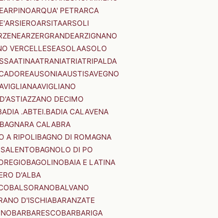
E
ARPINO
ARQUA' PETRARCA
E'
ARSIERO
ARSITA
ARSOLI
RZENE
ARZERGRANDE
ARZIGNANO
NO VERCELLESE
ASOLA
ASOLO
SSA
ATINA
ATRANI
ATRI
ATRIPALDA
 CADORE
AUSONIA
AUSTIS
AVEGNO
AVIGLIANA
AVIGLIANO
D'ASTI
AZZANO DECIMO
BADIA .ABTEI.
BADIA CALAVENA
BAGNARA CALABRA
 A RIPOLI
BAGNO DI ROMAGNA
 SALENTO
BAGNOLO DI PO
OREGIO
BAGOLINO
BAIA E LATINA
ERO D'ALBA
CO
BALSORANO
BALVANO
RANO D'ISCHIA
BARANZATE
INO
BARBARESCO
BARBARIGA