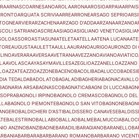
RA
ARNASCO
ARNESANO
AROLA
ARONA
AROSIO
ARPAIA
ARPAIS
TRONTO
ARQUATA SCRIVIA
ARRE
ARRONE
ARSAGO SEPRIO
ARSI
TOGNE
ARVIER
ARZACHENA
ARZAGO D'ADDA
ARZANA
ARZANO
A
SCOLI SATRIANO
ASCREA
ASIAGO
ASIGLIANO VENETO
ASIGLIA
SOLO
ASSORO
ASTI
ASUNI
ATELETA
ATELLA
ATENA LUCANA
ATE
TORE
AUGUSTA
AULETTA
AULLA
AURANO
AURIGO
AURONZO DI
LLINO
AVERARA
AVERSA
AVETRANA
AVEZZANO
AVIANO
AVIATICO
LA
AVOLASCA
AYAS
AYMAVILLES
AZEGLIO
AZZANELLO
AZZANO 
LO
AZZATE
AZZIO
AZZONE
BACENO
BACOLI
BADALUCCO
BADESI
DIA TEDALDA
BADOLATO
BAGALADI
BAGHERIA
BAGNACAVALLO
BAGNARIA ARSA
BAGNASCO
BAGNATICA
BAGNI DI LUCCA
BAGNO
 SOPRA
BAGNOLI IRPINO
BAGNOLO CREMASCO
BAGNOLO DEL
LLA
BAGNOLO PIEMONTE
BAGNOLO SAN VITO
BAGNONE
BAGN
ANGERO
BALDICHIERI D'ASTI
BALDISSERO CANAVESE
BALDISS
ATE
BALESTRINO
BALLABIO
BALLAO
BALME
BALMUCCIA
BALOC
NIO ANZINO
BANZI
BAONE
BARADILI
BARAGIANO
BARANELLO
BA
ARBANIA
BARBARA
BARBARANO ROMANO
BARBARANO VICENT