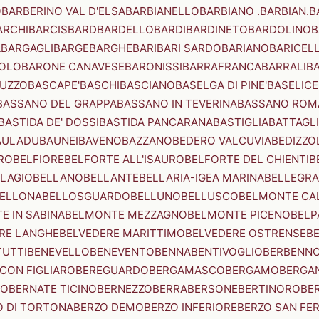
O
BARBERINO VAL D'ELSA
BARBIANELLO
BARBIANO .BARBIAN.
B
ARCHI
BARCIS
BARD
BARDELLO
BARDI
BARDINETO
BARDOLINO
B
A
BARGAGLI
BARGE
BARGHE
BARI
BARI SARDO
BARIANO
BARICEL
OLO
BARONE CANAVESE
BARONISSI
BARRAFRANCA
BARRALI
B
UZZO
BASCAPE'
BASCHI
BASCIANO
BASELGA DI PINE'
BASELICE
BASSANO DEL GRAPPA
BASSANO IN TEVERINA
BASSANO ROM
BASTIDA DE' DOSSI
BASTIDA PANCARANA
BASTIGLIA
BATTAGL
AULADU
BAUNEI
BAVENO
BAZZANO
BEDERO VALCUVIA
BEDIZZO
RO
BELFIORE
BELFORTE ALL'ISAURO
BELFORTE DEL CHIENTI
B
LAGIO
BELLANO
BELLANTE
BELLARIA-IGEA MARINA
BELLEGRA
ELLONA
BELLOSGUARDO
BELLUNO
BELLUSCO
BELMONTE CA
E IN SABINA
BELMONTE MEZZAGNO
BELMONTE PICENO
BELP
RE LANGHE
BELVEDERE MARITTIMO
BELVEDERE OSTRENSE
B
TUTTI
BENEVELLO
BENEVENTO
BENNA
BENTIVOGLIO
BERBENN
CON FIGLIARO
BEREGUARDO
BERGAMASCO
BERGAMO
BERGA
IO
BERNATE TICINO
BERNEZZO
BERRA
BERSONE
BERTINORO
BE
 DI TORTONA
BERZO DEMO
BERZO INFERIORE
BERZO SAN FE