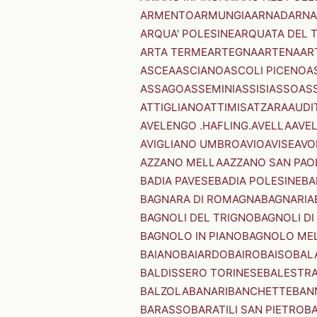
ARMENTO
ARMUNGIA
ARNAD
ARNA
ARQUA' POLESINE
ARQUATA DEL 
ARTA TERME
ARTEGNA
ARTENA
AR
ASCEA
ASCIANO
ASCOLI PICENO
A
ASSAGO
ASSEMINI
ASSISI
ASSO
AS
ATTIGLIANO
ATTIMIS
ATZARA
AUDI
AVELENGO .HAFLING.
AVELLA
AVE
AVIGLIANO UMBRO
AVIO
AVISE
AVO
AZZANO MELLA
AZZANO SAN PAO
BADIA PAVESE
BADIA POLESINE
BA
BAGNARA DI ROMAGNA
BAGNARIA
BAGNOLI DEL TRIGNO
BAGNOLI DI
BAGNOLO IN PIANO
BAGNOLO ME
BAIANO
BAIARDO
BAIRO
BAISO
BAL
BALDISSERO TORINESE
BALESTR
BALZOLA
BANARI
BANCHETTE
BAN
BARASSO
BARATILI SAN PIETRO
B