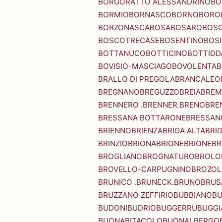
BORGORATTO ALESSANDRINO
BO
BORMIO
BORNASCO
BORNO
BORO
BORZONASCA
BOSA
BOSARO
BOSC
BOSCOTRECASE
BOSENTINO
BOSI
BOTTANUCO
BOTTICINO
BOTTIDD
BOVISIO-MASCIAGO
BOVOLENTA
B
BRALLO DI PREGOLA
BRANCALEO
BREGNANO
BREGUZZO
BREIA
BREM
BRENNERO .BRENNER.
BRENO
BRE
BRESSANA BOTTARONE
BRESSANO
BRIENNO
BRIENZA
BRIGA ALTA
BRI
BRINZIO
BRIONA
BRIONE
BRIONE
BR
BROGLIANO
BROGNATURO
BROLO
BROVELLO-CARPUGNINO
BROZO
BRUNICO .BRUNECK.
BRUNO
BRUS
BRUZZANO ZEFFIRIO
BUBBIANO
BU
BUDONI
BUDRIO
BUGGERRU
BUGGI
BUONABITACOLO
BUONALBERGO