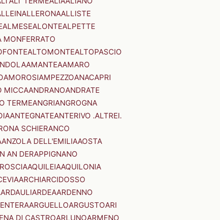
LI'
ALI' TERME
ALIA
ALIANO
ALLEIN
ALLERONA
ALLISTE
E
ALMESE
ALONTE
ALPETTE
A MONFERRATO
OFONTE
ALTOMONTE
ALTOPASCIO
NDOLA
AMANTEA
AMARO
O
AMOROSI
AMPEZZO
ANACAPRI
 MICCA
ANDRANO
ANDRATE
O TERME
ANGRI
ANGROGNA
OIA
ANTEGNATE
ANTERIVO .ALTREI.
RONA SCHIERANCO
A
ANZOLA DELL'EMILIA
AOSTA
N AN DER
APPIGNANO
RROSCIA
AQUILEIA
AQUILONIA
CEVIA
ARCHI
ARCIDOSSO
A
ARDAULI
ARDEA
ARDENNO
ENTERA
ARGUELLO
ARGUSTO
ARI
ENA DI CASTRO
ARLUNO
ARMENO