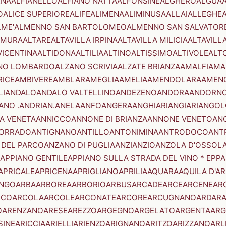
ENA
ALFIANELLO
ALFIANO NATTA
ALFONSINE
ALGHERO
ALGUA
A
O
ALICE SUPERIORE
ALIFE
ALIMENA
ALIMINUSA
ALLAI
ALLEGHE
LME'
ALMENNO SAN BARTOLOMEO
ALMENNO SAN SALVATOR
AMURA
ALTARE
ALTAVILLA IRPINA
ALTAVILLA MILICIA
ALTAVILL
VICENTINA
ALTIDONA
ALTILIA
ALTINO
ALTISSIMO
ALTIVOLE
ALT
NO LOMBARDO
ALZANO SCRIVIA
ALZATE BRIANZA
AMALFI
AMA
RICE
AMBIVERE
AMBLAR
AMEGLIA
AMELIA
AMENDOLARA
AMEN
LI
ANDALO
ANDALO VALTELLINO
ANDEZENO
ANDORA
ANDORNO
ANO .ANDRIAN.
ANELA
ANFO
ANGERA
ANGHIARI
ANGIARI
ANGOL
A VENETA
ANNICCO
ANNONE DI BRIANZA
ANNONE VENETO
AN
CORRADO
ANTIGNANO
ANTILLO
ANTONIMINA
ANTRODOCO
ANT
 DEL PARCO
ANZANO DI PUGLIA
ANZI
ANZIO
ANZOLA D'OSSOL
APPIANO GENTILE
APPIANO SULLA STRADA DEL VINO * EPPA
APRICALE
APRICENA
APRIGLIANO
APRILIA
AQUARA
AQUILA D'A
NGO
ARBA
ARBOREA
ARBORIO
ARBUS
ARCADE
ARCE
ARCENE
AR
RCO
ARCOLA
ARCOLE
ARCONATE
ARCORE
ARCUGNANO
ARDAR
O
ARENZANO
ARESE
AREZZO
ARGEGNO
ARGELATO
ARGENTA
ARG
SINE
ARICCIA
ARIELLI
ARIENZO
ARIGNANO
ARITZO
ARIZZANO
ARL