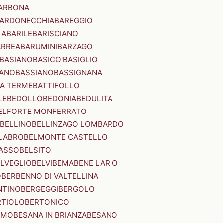
ARBONA
ARDONECCHIA
BAREGGIO
LA
BARILE
BARISCIANO
ARREA
BARUMINI
BARZAGO
BASIANO
BASICO'
BASIGLIO
ANO
BASSIANO
BASSIGNANA
IA TERME
BATTIFOLLO
LE
BEDOLLO
BEDONIA
BEDULITA
ELFORTE MONFERRATO
BELLINO
BELLINZAGO LOMBARDO
LABRO
BELMONTE CASTELLO
ASSO
BELSITO
ELVEGLIO
BELVI
BEMA
BENE LARIO
O
BERBENNO DI VALTELLINA
NTINO
BERGEGGI
BERGOLO
RTIOLO
BERTONICO
RMO
BESANA IN BRIANZA
BESANO