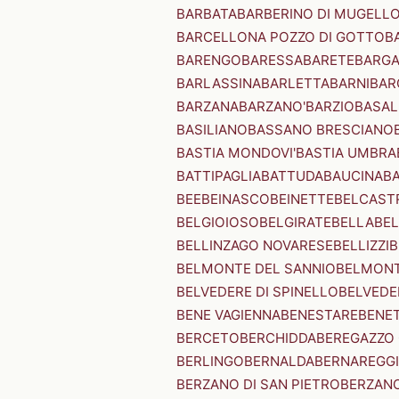
BARBATA
BARBERINO DI MUGELL
BARCELLONA POZZO DI GOTTO
B
BARENGO
BARESSA
BARETE
BARG
BARLASSINA
BARLETTA
BARNI
BAR
BARZANA
BARZANO'
BARZIO
BASAL
BASILIANO
BASSANO BRESCIANO
BASTIA MONDOVI'
BASTIA UMBRA
BATTIPAGLIA
BATTUDA
BAUCINA
B
BEE
BEINASCO
BEINETTE
BELCAST
BELGIOIOSO
BELGIRATE
BELLA
BEL
BELLINZAGO NOVARESE
BELLIZZI
B
BELMONTE DEL SANNIO
BELMONT
BELVEDERE DI SPINELLO
BELVEDE
BENE VAGIENNA
BENESTARE
BENE
BERCETO
BERCHIDDA
BEREGAZZO 
BERLINGO
BERNALDA
BERNAREGG
BERZANO DI SAN PIETRO
BERZANO