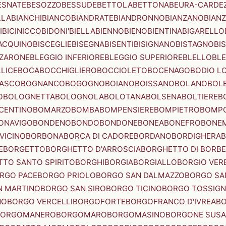
ESNATE
BESOZZO
BESSUDE
BETTOLA
BETTONA
BEURA-CARDE
LLA
BIANCHI
BIANCO
BIANDRATE
BIANDRONNO
BIANZANO
BIANZ
I
BICINICCO
BIDONI'
BIELLA
BIENNO
BIENO
BIENTINA
BIGARELLO
ACQUINO
BISCEGLIE
BISEGNA
BISENTI
BISIGNANO
BISTAGNO
BI
ZZARONE
BLEGGIO INFERIORE
BLEGGIO SUPERIORE
BLELLO
BL
LICE
BOCA
BOCCHIGLIERO
BOCCIOLETO
BOCENAGO
BODIO L
IASCO
BOGNANCO
BOGOGNO
BOIANO
BOISSANO
BOLANO
BOL
O
BOLOGNETTA
BOLOGNOLA
BOLOTANA
BOLSENA
BOLTIERE
B
CENTINO
BOMARZO
BOMBA
BOMPENSIERE
BOMPIETRO
BOMP
ONAVIGO
BONDENO
BONDO
BONDONE
BONEA
BONEFRO
BONE
VICINO
BORBONA
BORCA DI CADORE
BORDANO
BORDIGHERA
E
BORGETTO
BORGHETTO D'ARROSCIA
BORGHETTO DI BORB
TO SANTO SPIRITO
BORGHI
BORGIA
BORGIALLO
BORGIO VERE
RGO PACE
BORGO PRIOLO
BORGO SAN DALMAZZO
BORGO SA
N MARTINO
BORGO SAN SIRO
BORGO TICINO
BORGO TOSSIG
NO
BORGO VERCELLI
BORGOFORTE
BORGOFRANCO D'IVREA
BO
BORGOMANERO
BORGOMARO
BORGOMASINO
BORGONE SUSA