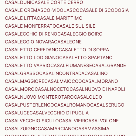
CASALDUNI
CASALE CORTE CERRO
CASALE CREMASCO-VIDOLASCO
CASALE DI SCODOSIA
CASALE LITTA
CASALE MARITTIMO
CASALE MONFERRATO
CASALE SUL SILE
CASALECCHIO DI RENO
CASALEGGIO BOIRO
CASALEGGIO NOVARA
CASALEONE
CASALETTO CEREDANO
CASALETTO DI SOPRA
CASALETTO LODIGIANO
CASALETTO SPARTANO
CASALETTO VAPRIO
CASALFIUMANESE
CASALGRANDE
CASALGRASSO
CASALINCONTRADA
CASALINO
CASALMAGGIORE
CASALMAIOCCO
CASALMORANO
CASALMORO
CASALNOCETO
CASALNUOVO DI NAPOLI
CASALNUOVO MONTEROTARO
CASALOLDO
CASALPUSTERLENGO
CASALROMANO
CASALSERUGO
CASALUCE
CASALVECCHIO DI PUGLIA
CASALVECCHIO SICULO
CASALVIERI
CASALVOLONE
CASALZUIGNO
CASAMARCIANO
CASAMASSIMA