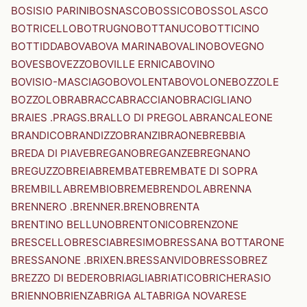
BOSISIO PARINI
BOSNASCO
BOSSICO
BOSSOLASCO
BOTRICELLO
BOTRUGNO
BOTTANUCO
BOTTICINO
BOTTIDDA
BOVA
BOVA MARINA
BOVALINO
BOVEGNO
BOVES
BOVEZZO
BOVILLE ERNICA
BOVINO
BOVISIO-MASCIAGO
BOVOLENTA
BOVOLONE
BOZZOLE
BOZZOLO
BRA
BRACCA
BRACCIANO
BRACIGLIANO
BRAIES .PRAGS.
BRALLO DI PREGOLA
BRANCALEONE
BRANDICO
BRANDIZZO
BRANZI
BRAONE
BREBBIA
BREDA DI PIAVE
BREGANO
BREGANZE
BREGNANO
BREGUZZO
BREIA
BREMBATE
BREMBATE DI SOPRA
BREMBILLA
BREMBIO
BREME
BRENDOLA
BRENNA
BRENNERO .BRENNER.
BRENO
BRENTA
BRENTINO BELLUNO
BRENTONICO
BRENZONE
BRESCELLO
BRESCIA
BRESIMO
BRESSANA BOTTARONE
BRESSANONE .BRIXEN.
BRESSANVIDO
BRESSO
BREZ
BREZZO DI BEDERO
BRIAGLIA
BRIATICO
BRICHERASIO
BRIENNO
BRIENZA
BRIGA ALTA
BRIGA NOVARESE