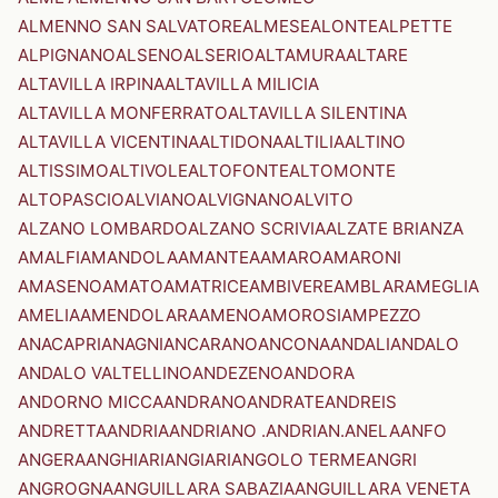
ALMENNO SAN SALVATORE
ALMESE
ALONTE
ALPETTE
ALPIGNANO
ALSENO
ALSERIO
ALTAMURA
ALTARE
ALTAVILLA IRPINA
ALTAVILLA MILICIA
ALTAVILLA MONFERRATO
ALTAVILLA SILENTINA
ALTAVILLA VICENTINA
ALTIDONA
ALTILIA
ALTINO
ALTISSIMO
ALTIVOLE
ALTOFONTE
ALTOMONTE
ALTOPASCIO
ALVIANO
ALVIGNANO
ALVITO
ALZANO LOMBARDO
ALZANO SCRIVIA
ALZATE BRIANZA
AMALFI
AMANDOLA
AMANTEA
AMARO
AMARONI
AMASENO
AMATO
AMATRICE
AMBIVERE
AMBLAR
AMEGLIA
AMELIA
AMENDOLARA
AMENO
AMOROSI
AMPEZZO
ANACAPRI
ANAGNI
ANCARANO
ANCONA
ANDALI
ANDALO
ANDALO VALTELLINO
ANDEZENO
ANDORA
ANDORNO MICCA
ANDRANO
ANDRATE
ANDREIS
ANDRETTA
ANDRIA
ANDRIANO .ANDRIAN.
ANELA
ANFO
ANGERA
ANGHIARI
ANGIARI
ANGOLO TERME
ANGRI
ANGROGNA
ANGUILLARA SABAZIA
ANGUILLARA VENETA