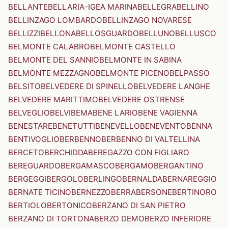
BELLANTE
BELLARIA-IGEA MARINA
BELLEGRA
BELLINO
BELLINZAGO LOMBARDO
BELLINZAGO NOVARESE
BELLIZZI
BELLONA
BELLOSGUARDO
BELLUNO
BELLUSCO
BELMONTE CALABRO
BELMONTE CASTELLO
BELMONTE DEL SANNIO
BELMONTE IN SABINA
BELMONTE MEZZAGNO
BELMONTE PICENO
BELPASSO
BELSITO
BELVEDERE DI SPINELLO
BELVEDERE LANGHE
BELVEDERE MARITTIMO
BELVEDERE OSTRENSE
BELVEGLIO
BELVI
BEMA
BENE LARIO
BENE VAGIENNA
BENESTARE
BENETUTTI
BENEVELLO
BENEVENTO
BENNA
BENTIVOGLIO
BERBENNO
BERBENNO DI VALTELLINA
BERCETO
BERCHIDDA
BEREGAZZO CON FIGLIARO
BEREGUARDO
BERGAMASCO
BERGAMO
BERGANTINO
BERGEGGI
BERGOLO
BERLINGO
BERNALDA
BERNAREGGIO
BERNATE TICINO
BERNEZZO
BERRA
BERSONE
BERTINORO
BERTIOLO
BERTONICO
BERZANO DI SAN PIETRO
BERZANO DI TORTONA
BERZO DEMO
BERZO INFERIORE