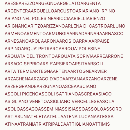
ARESE
AREZZO
ARGEGNO
ARGELATO
ARGENTA
ARGENTERA
ARGUELLO
ARGUSTO
ARI
ARIANO IRPINO
ARIANO NEL POLESINE
ARICCIA
ARIELLI
ARIENZO
ARIGNANO
ARITZO
ARIZZANO
ARLENA DI CASTRO
ARLUNO
ARMENO
ARMENTO
ARMUNGIA
ARNAD
ARNARA
ARNASCO
ARNESANO
AROLA
ARONA
AROSIO
ARPAIA
ARPAISE
ARPINO
ARQUA' PETRARCA
ARQUA' POLESINE
ARQUATA DEL TRONTO
ARQUATA SCRIVIA
ARRE
ARRONE
ARSAGO SEPRIO
ARSIE'
ARSIERO
ARSITA
ARSOLI
ARTA TERME
ARTEGNA
ARTENA
ARTOGNE
ARVIER
ARZACHENA
ARZAGO D'ADDA
ARZANA
ARZANO
ARZENE
ARZERGRANDE
ARZIGNANO
ASCEA
ASCIANO
ASCOLI PICENO
ASCOLI SATRIANO
ASCREA
ASIAGO
ASIGLIANO VENETO
ASIGLIANO VERCELLESE
ASOLA
ASOLO
ASSAGO
ASSEMINI
ASSISI
ASSO
ASSOLO
ASSORO
ASTI
ASUNI
ATELETA
ATELLA
ATENA LUCANA
ATESSA
ATINA
ATRANI
ATRI
ATRIPALDA
ATTIGLIANO
ATTIMIS