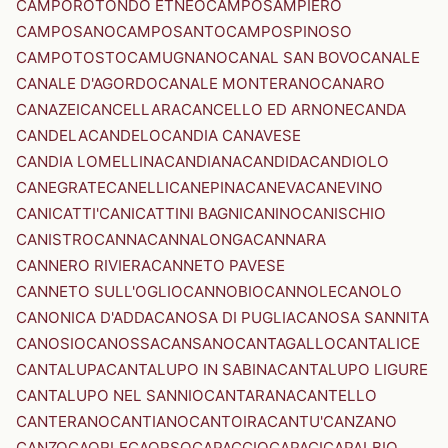
CAMPOROTONDO ETNEO
CAMPOSAMPIERO
CAMPOSANO
CAMPOSANTO
CAMPOSPINOSO
CAMPOTOSTO
CAMUGNANO
CANAL SAN BOVO
CANALE
CANALE D'AGORDO
CANALE MONTERANO
CANARO
CANAZEI
CANCELLARA
CANCELLO ED ARNONE
CANDA
CANDELA
CANDELO
CANDIA CANAVESE
CANDIA LOMELLINA
CANDIANA
CANDIDA
CANDIOLO
CANEGRATE
CANELLI
CANEPINA
CANEVA
CANEVINO
CANICATTI'
CANICATTINI BAGNI
CANINO
CANISCHIO
CANISTRO
CANNA
CANNALONGA
CANNARA
CANNERO RIVIERA
CANNETO PAVESE
CANNETO SULL'OGLIO
CANNOBIO
CANNOLE
CANOLO
CANONICA D'ADDA
CANOSA DI PUGLIA
CANOSA SANNITA
CANOSIO
CANOSSA
CANSANO
CANTAGALLO
CANTALICE
CANTALUPA
CANTALUPO IN SABINA
CANTALUPO LIGURE
CANTALUPO NEL SANNIO
CANTARANA
CANTELLO
CANTERANO
CANTIANO
CANTOIRA
CANTU'
CANZANO
CANZO
CAORLE
CAORSO
CAPACCIO
CAPACI
CAPALBIO