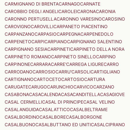
CARMIGNANO DI BRENTA
CARNAGO
CARNATE
CAROBBIO DEGLI ANGELI
CAROLEI
CARONA
CARONIA
CARONNO PERTUSELLA
CARONNO VARESINO
CAROSINO
CAROVIGNO
CAROVILLI
CARPANETO PIACENTINO
CARPANZANO
CARPASIO
CARPEGNA
CARPENEDOLO
CARPENETO
CARPI
CARPIANO
CARPIGNANO SALENTINO
CARPIGNANO SESIA
CARPINETI
CARPINETO DELLA NORA
CARPINETO ROMANO
CARPINETO SINELLO
CARPINO
CARPINONE
CARRARA
CARRE'
CARREGA LIGURE
CARRO
CARRODANO
CARROSIO
CARRU'
CARSOLI
CARTIGLIANO
CARTIGNANO
CARTOCETO
CARTOSIO
CARTURA
CARUGATE
CARUGO
CARUNCHIO
CARVICO
CARZANO
CASABONA
CASACALENDA
CASACANDITELLA
CASAGIOVE
CASAL CERMELLI
CASAL DI PRINCIPE
CASAL VELINO
CASALANGUIDA
CASALATTICO
CASALBELTRAME
CASALBORDINO
CASALBORE
CASALBORGONE
CASALBUONO
CASALBUTTANO ED UNITI
CASALCIPRANO