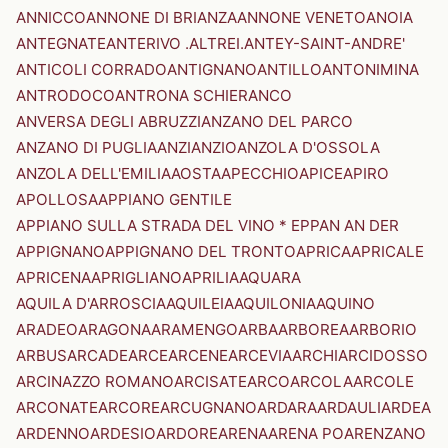
ANNICCO
ANNONE DI BRIANZA
ANNONE VENETO
ANOIA
ANTEGNATE
ANTERIVO .ALTREI.
ANTEY-SAINT-ANDRE'
ANTICOLI CORRADO
ANTIGNANO
ANTILLO
ANTONIMINA
ANTRODOCO
ANTRONA SCHIERANCO
ANVERSA DEGLI ABRUZZI
ANZANO DEL PARCO
ANZANO DI PUGLIA
ANZI
ANZIO
ANZOLA D'OSSOLA
ANZOLA DELL'EMILIA
AOSTA
APECCHIO
APICE
APIRO
APOLLOSA
APPIANO GENTILE
APPIANO SULLA STRADA DEL VINO * EPPAN AN DER
APPIGNANO
APPIGNANO DEL TRONTO
APRICA
APRICALE
APRICENA
APRIGLIANO
APRILIA
AQUARA
AQUILA D'ARROSCIA
AQUILEIA
AQUILONIA
AQUINO
ARADEO
ARAGONA
ARAMENGO
ARBA
ARBOREA
ARBORIO
ARBUS
ARCADE
ARCE
ARCENE
ARCEVIA
ARCHI
ARCIDOSSO
ARCINAZZO ROMANO
ARCISATE
ARCO
ARCOLA
ARCOLE
ARCONATE
ARCORE
ARCUGNANO
ARDARA
ARDAULI
ARDEA
ARDENNO
ARDESIO
ARDORE
ARENA
ARENA PO
ARENZANO