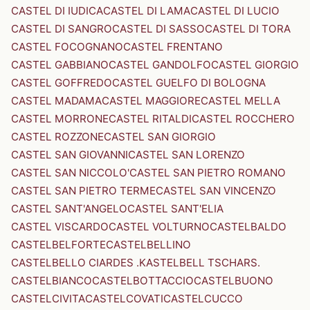
CASTEL DI IUDICA
CASTEL DI LAMA
CASTEL DI LUCIO
CASTEL DI SANGRO
CASTEL DI SASSO
CASTEL DI TORA
CASTEL FOCOGNANO
CASTEL FRENTANO
CASTEL GABBIANO
CASTEL GANDOLFO
CASTEL GIORGIO
CASTEL GOFFREDO
CASTEL GUELFO DI BOLOGNA
CASTEL MADAMA
CASTEL MAGGIORE
CASTEL MELLA
CASTEL MORRONE
CASTEL RITALDI
CASTEL ROCCHERO
CASTEL ROZZONE
CASTEL SAN GIORGIO
CASTEL SAN GIOVANNI
CASTEL SAN LORENZO
CASTEL SAN NICCOLO'
CASTEL SAN PIETRO ROMANO
CASTEL SAN PIETRO TERME
CASTEL SAN VINCENZO
CASTEL SANT'ANGELO
CASTEL SANT'ELIA
CASTEL VISCARDO
CASTEL VOLTURNO
CASTELBALDO
CASTELBELFORTE
CASTELBELLINO
CASTELBELLO CIARDES .KASTELBELL TSCHARS.
CASTELBIANCO
CASTELBOTTACCIO
CASTELBUONO
CASTELCIVITA
CASTELCOVATI
CASTELCUCCO