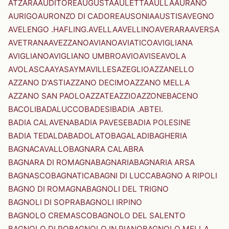
ATZARA
AUDITORE
AUGUSTA
AULETTA
AULLA
AURANO
AURIGO
AURONZO DI CADORE
AUSONIA
AUSTIS
AVEGNO
AVELENGO .HAFLING.
AVELLA
AVELLINO
AVERARA
AVERSA
AVETRANA
AVEZZANO
AVIANO
AVIATICO
AVIGLIANA
AVIGLIANO
AVIGLIANO UMBRO
AVIO
AVISE
AVOLA
AVOLASCA
AYAS
AYMAVILLES
AZEGLIO
AZZANELLO
AZZANO D'ASTI
AZZANO DECIMO
AZZANO MELLA
AZZANO SAN PAOLO
AZZATE
AZZIO
AZZONE
BACENO
BACOLI
BADALUCCO
BADESI
BADIA .ABTEI.
BADIA CALAVENA
BADIA PAVESE
BADIA POLESINE
BADIA TEDALDA
BADOLATO
BAGALADI
BAGHERIA
BAGNACAVALLO
BAGNARA CALABRA
BAGNARA DI ROMAGNA
BAGNARIA
BAGNARIA ARSA
BAGNASCO
BAGNATICA
BAGNI DI LUCCA
BAGNO A RIPOLI
BAGNO DI ROMAGNA
BAGNOLI DEL TRIGNO
BAGNOLI DI SOPRA
BAGNOLI IRPINO
BAGNOLO CREMASCO
BAGNOLO DEL SALENTO
BAGNOLO DI PO
BAGNOLO IN PIANO
BAGNOLO MELLA