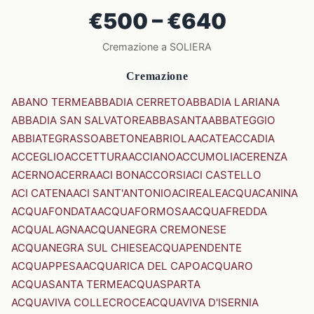
€500 – €640
Cremazione a SOLIERA
Cremazione
ABANO TERME
ABBADIA CERRETO
ABBADIA LARIANA
ABBADIA SAN SALVATORE
ABBASANTA
ABBATEGGIO
ABBIATEGRASSO
ABETONE
ABRIOLA
ACATE
ACCADIA
ACCEGLIO
ACCETTURA
ACCIANO
ACCUMOLI
ACERENZA
ACERNO
ACERRA
ACI BONACCORSI
ACI CASTELLO
ACI CATENA
ACI SANT'ANTONIO
ACIREALE
ACQUACANINA
ACQUAFONDATA
ACQUAFORMOSA
ACQUAFREDDA
ACQUALAGNA
ACQUANEGRA CREMONESE
ACQUANEGRA SUL CHIESE
ACQUAPENDENTE
ACQUAPPESA
ACQUARICA DEL CAPO
ACQUARO
ACQUASANTA TERME
ACQUASPARTA
ACQUAVIVA COLLECROCE
ACQUAVIVA D'ISERNIA