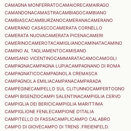
CAMAGNA MONFERRATO
CAMAIORE
CAMAIRAGO
CAMANDONA
CAMASTRA
CAMBIAGO
CAMBIANO
CAMBIASCA
CAMBURZANO
CAMERANA
CAMERANO
CAMERANO CASASCO
CAMERATA CORNELLO
CAMERATA NUOVA
CAMERATA PICENA
CAMERI
CAMERINO
CAMEROTA
CAMIGLIANO
CAMINATA
CAMINO
CAMINO AL TAGLIAMENTO
CAMISANO
CAMISANO VICENTINO
CAMMARATA
CAMO
CAMOGLI
CAMPAGNA
CAMPAGNA LUPIA
CAMPAGNANO DI ROMA
CAMPAGNATICO
CAMPAGNOLA CREMASCA
CAMPAGNOLA EMILIA
CAMPANA
CAMPARADA
CAMPEGINE
CAMPELLO SUL CLITUNNO
CAMPERTOGNO
CAMPI BISENZIO
CAMPI SALENTINA
CAMPIGLIA CERVO
CAMPIGLIA DEI BERICI
CAMPIGLIA MARITTIMA
CAMPIGLIONE FENILE
CAMPIONE D'ITALIA
CAMPITELLO DI FASSA
CAMPLI
CAMPO CALABRO
CAMPO DI GIOVE
CAMPO DI TRENS .FREIENFELD.