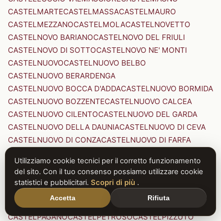
CASTELMARTE
CASTELMASSA
CASTELMAURO
CASTELMEZZANO
CASTELMOLA
CASTELNOVETTO
CASTELNOVO BARIANO
CASTELNOVO DEL FRIULI
CASTELNOVO DI SOTTO
CASTELNOVO NE' MONTI
CASTELNUOVO
CASTELNUOVO BELBO
CASTELNUOVO BERARDENGA
CASTELNUOVO BOCCA D'ADDA
CASTELNUOVO BORMIDA
CASTELNUOVO BOZZENTE
CASTELNUOVO CALCEA
CASTELNUOVO CILENTO
CASTELNUOVO DEL GARDA
CASTELNUOVO DELLA DAUNIA
CASTELNUOVO DI CEVA
CASTELNUOVO DI CONZA
CASTELNUOVO DI FARFA
CASTELNUOVO DI GARFAGNANA
Utilizziamo cookie tecnici per il corretto funzionamento
CASTELNUOVO DI PORTO
CASTELNUOVO DON BOSCO
del sito. Con il tuo consenso possiamo utilizzare cookie
CASTELNUOVO MAGRA
CASTELNUOVO NIGRA
statistici e pubblicitari.
Scopri di più
.
CASTELNUOVO PARANO
CASTELNUOVO RANGONE
Accetta
Rifiuta
CASTELNUOVO SCRIVIA
CASTELNUOVO VAL DI CECINA
CASTELPAGANO
CASTELPETROSO
CASTELPIZZUTO