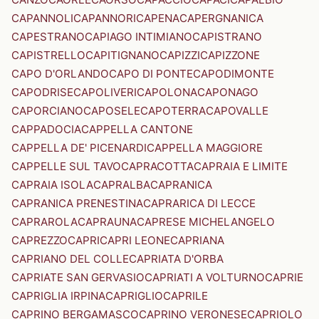
CAPANNOLI
CAPANNORI
CAPENA
CAPERGNANICA
CAPESTRANO
CAPIAGO INTIMIANO
CAPISTRANO
CAPISTRELLO
CAPITIGNANO
CAPIZZI
CAPIZZONE
CAPO D'ORLANDO
CAPO DI PONTE
CAPODIMONTE
CAPODRISE
CAPOLIVERI
CAPOLONA
CAPONAGO
CAPORCIANO
CAPOSELE
CAPOTERRA
CAPOVALLE
CAPPADOCIA
CAPPELLA CANTONE
CAPPELLA DE' PICENARDI
CAPPELLA MAGGIORE
CAPPELLE SUL TAVO
CAPRACOTTA
CAPRAIA E LIMITE
CAPRAIA ISOLA
CAPRALBA
CAPRANICA
CAPRANICA PRENESTINA
CAPRARICA DI LECCE
CAPRAROLA
CAPRAUNA
CAPRESE MICHELANGELO
CAPREZZO
CAPRI
CAPRI LEONE
CAPRIANA
CAPRIANO DEL COLLE
CAPRIATA D'ORBA
CAPRIATE SAN GERVASIO
CAPRIATI A VOLTURNO
CAPRIE
CAPRIGLIA IRPINA
CAPRIGLIO
CAPRILE
CAPRINO BERGAMASCO
CAPRINO VERONESE
CAPRIOLO