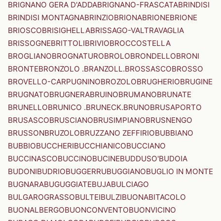
BRIGNANO GERA D'ADDA
BRIGNANO-FRASCATA
BRINDISI
BRINDISI MONTAGNA
BRINZIO
BRIONA
BRIONE
BRIONE
BRIOSCO
BRISIGHELLA
BRISSAGO-VALTRAVAGLIA
BRISSOGNE
BRITTOLI
BRIVIO
BROCCOSTELLA
BROGLIANO
BROGNATURO
BROLO
BRONDELLO
BRONI
BRONTE
BRONZOLO .BRANZOLL.
BROSSASCO
BROSSO
BROVELLO-CARPUGNINO
BROZOLO
BRUGHERIO
BRUGINE
BRUGNATO
BRUGNERA
BRUINO
BRUMANO
BRUNATE
BRUNELLO
BRUNICO .BRUNECK.
BRUNO
BRUSAPORTO
BRUSASCO
BRUSCIANO
BRUSIMPIANO
BRUSNENGO
BRUSSON
BRUZOLO
BRUZZANO ZEFFIRIO
BUBBIANO
BUBBIO
BUCCHERI
BUCCHIANICO
BUCCIANO
BUCCINASCO
BUCCINO
BUCINE
BUDDUSO'
BUDOIA
BUDONI
BUDRIO
BUGGERRU
BUGGIANO
BUGLIO IN MONTE
BUGNARA
BUGUGGIATE
BUJA
BULCIAGO
BULGAROGRASSO
BULTEI
BULZI
BUONABITACOLO
BUONALBERGO
BUONCONVENTO
BUONVICINO