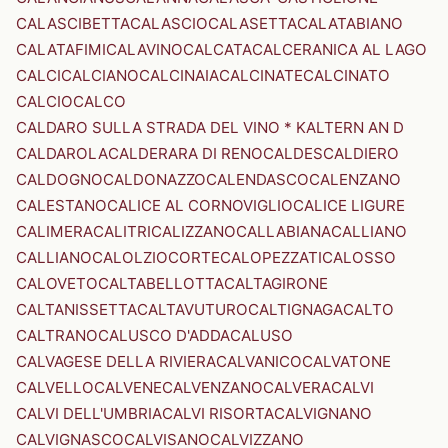
CALASCIBETTA
CALASCIO
CALASETTA
CALATABIANO
CALATAFIMI
CALAVINO
CALCATA
CALCERANICA AL LAGO
CALCI
CALCIANO
CALCINAIA
CALCINATE
CALCINATO
CALCIO
CALCO
CALDARO SULLA STRADA DEL VINO * KALTERN AN D
CALDAROLA
CALDERARA DI RENO
CALDES
CALDIERO
CALDOGNO
CALDONAZZO
CALENDASCO
CALENZANO
CALESTANO
CALICE AL CORNOVIGLIO
CALICE LIGURE
CALIMERA
CALITRI
CALIZZANO
CALLABIANA
CALLIANO
CALLIANO
CALOLZIOCORTE
CALOPEZZATI
CALOSSO
CALOVETO
CALTABELLOTTA
CALTAGIRONE
CALTANISSETTA
CALTAVUTURO
CALTIGNAGA
CALTO
CALTRANO
CALUSCO D'ADDA
CALUSO
CALVAGESE DELLA RIVIERA
CALVANICO
CALVATONE
CALVELLO
CALVENE
CALVENZANO
CALVERA
CALVI
CALVI DELL'UMBRIA
CALVI RISORTA
CALVIGNANO
CALVIGNASCO
CALVISANO
CALVIZZANO