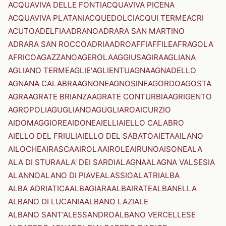
ACQUAVIVA DELLE FONTI
ACQUAVIVA PICENA
ACQUAVIVA PLATANI
ACQUEDOLCI
ACQUI TERME
ACRI
ACUTO
ADELFIA
ADRANO
ADRARA SAN MARTINO
ADRARA SAN ROCCO
ADRIA
ADRO
AFFI
AFFILE
AFRAGOLA
AFRICO
AGAZZANO
AGEROLA
AGGIUS
AGIRA
AGLIANA
AGLIANO TERME
AGLIE'
AGLIENTU
AGNA
AGNADELLO
AGNANA CALABRA
AGNONE
AGNOSINE
AGORDO
AGOSTA
AGRA
AGRATE BRIANZA
AGRATE CONTURBIA
AGRIGENTO
AGROPOLI
AGUGLIANO
AGUGLIARO
AICURZIO
AIDOMAGGIORE
AIDONE
AIELLI
AIELLO CALABRO
AIELLO DEL FRIULI
AIELLO DEL SABATO
AIETA
AILANO
AILOCHE
AIRASCA
AIROLA
AIROLE
AIRUNO
AISONE
ALA
ALA DI STURA
ALA' DEI SARDI
ALAGNA
ALAGNA VALSESIA
ALANNO
ALANO DI PIAVE
ALASSIO
ALATRI
ALBA
ALBA ADRIATICA
ALBAGIARA
ALBAIRATE
ALBANELLA
ALBANO DI LUCANIA
ALBANO LAZIALE
ALBANO SANT'ALESSANDRO
ALBANO VERCELLESE