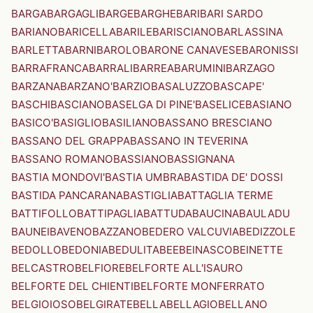
BARGA
BARGAGLI
BARGE
BARGHE
BARI
BARI SARDO
BARIANO
BARICELLA
BARILE
BARISCIANO
BARLASSINA
BARLETTA
BARNI
BAROLO
BARONE CANAVESE
BARONISSI
BARRAFRANCA
BARRALI
BARREA
BARUMINI
BARZAGO
BARZANA
BARZANO'
BARZIO
BASALUZZO
BASCAPE'
BASCHI
BASCIANO
BASELGA DI PINE'
BASELICE
BASIANO
BASICO'
BASIGLIO
BASILIANO
BASSANO BRESCIANO
BASSANO DEL GRAPPA
BASSANO IN TEVERINA
BASSANO ROMANO
BASSIANO
BASSIGNANA
BASTIA MONDOVI'
BASTIA UMBRA
BASTIDA DE' DOSSI
BASTIDA PANCARANA
BASTIGLIA
BATTAGLIA TERME
BATTIFOLLO
BATTIPAGLIA
BATTUDA
BAUCINA
BAULADU
BAUNEI
BAVENO
BAZZANO
BEDERO VALCUVIA
BEDIZZOLE
BEDOLLO
BEDONIA
BEDULITA
BEE
BEINASCO
BEINETTE
BELCASTRO
BELFIORE
BELFORTE ALL'ISAURO
BELFORTE DEL CHIENTI
BELFORTE MONFERRATO
BELGIOIOSO
BELGIRATE
BELLA
BELLAGIO
BELLANO