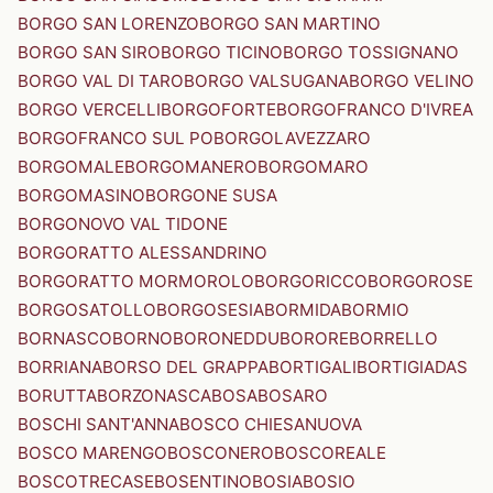
BORGO SAN LORENZO
BORGO SAN MARTINO
BORGO SAN SIRO
BORGO TICINO
BORGO TOSSIGNANO
BORGO VAL DI TARO
BORGO VALSUGANA
BORGO VELINO
BORGO VERCELLI
BORGOFORTE
BORGOFRANCO D'IVREA
BORGOFRANCO SUL PO
BORGOLAVEZZARO
BORGOMALE
BORGOMANERO
BORGOMARO
BORGOMASINO
BORGONE SUSA
BORGONOVO VAL TIDONE
BORGORATTO ALESSANDRINO
BORGORATTO MORMOROLO
BORGORICCO
BORGOROSE
BORGOSATOLLO
BORGOSESIA
BORMIDA
BORMIO
BORNASCO
BORNO
BORONEDDU
BORORE
BORRELLO
BORRIANA
BORSO DEL GRAPPA
BORTIGALI
BORTIGIADAS
BORUTTA
BORZONASCA
BOSA
BOSARO
BOSCHI SANT'ANNA
BOSCO CHIESANUOVA
BOSCO MARENGO
BOSCONERO
BOSCOREALE
BOSCOTRECASE
BOSENTINO
BOSIA
BOSIO