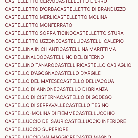
CASTELLETTO CERVO
CASTELLETTO D'ERRO
CASTELLETTO D'ORBA
CASTELLETTO DI BRANDUZZO
CASTELLETTO MERLI
CASTELLETTO MOLINA
CASTELLETTO MONFERRATO
CASTELLETTO SOPRA TICINO
CASTELLETTO STURA
CASTELLETTO UZZONE
CASTELLI
CASTELLI CALEPIO
CASTELLINA IN CHIANTI
CASTELLINA MARITTIMA
CASTELLINALDO
CASTELLINO DEL BIFERNO
CASTELLINO TANARO
CASTELLIRI
CASTELLO CABIAGLIO
CASTELLO D'AGOGNA
CASTELLO D'ARGILE
CASTELLO DEL MATESE
CASTELLO DELL'ACQUA
CASTELLO DI ANNONE
CASTELLO DI BRIANZA
CASTELLO DI CISTERNA
CASTELLO DI GODEGO
CASTELLO DI SERRAVALLE
CASTELLO TESINO
CASTELLO-MOLINA DI FIEMME
CASTELLUCCHIO
CASTELLUCCIO DEI SAURI
CASTELLUCCIO INFERIORE
CASTELLUCCIO SUPERIORE
CASTELLUCCIO VALMAGGIORE
CASTELMAGNO