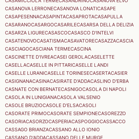
CASAMICCIOLA TERME
CASANDRINO
CASANOVA ELVO
CASANOVA LERRONE
CASANOVA LONATI
CASAPE
CASAPESENNA
CASAPINTA
CASAPROTA
CASAPULLA
CASARANO
CASARGO
CASARILE
CASARSA DELLA DELIZIA
CASARZA LIGURE
CASASCO
CASASCO D'INTELVI
CASATENOVO
CASATISMA
CASAVATORE
CASAZZA
CASCIA
CASCIAGO
CASCIANA TERME
CASCINA
CASCINETTE D'IVREA
CASEI GEROLA
CASELETTE
CASELLA
CASELLE IN PITTARI
CASELLE LANDI
CASELLE LURANI
CASELLE TORINESE
CASERTA
CASIER
CASIGNANA
CASINA
CASIRATE D'ADDA
CASLINO D'ERBA
CASNATE CON BERNATE
CASNIGO
CASOLA DI NAPOLI
CASOLA IN LUNIGIANA
CASOLA VALSENIO
CASOLE BRUZIO
CASOLE D'ELSA
CASOLI
CASORATE PRIMO
CASORATE SEMPIONE
CASOREZZO
CASORIA
CASORZO
CASPERIA
CASPOGGIO
CASSACCO
CASSAGO BRIANZA
CASSANO ALLO IONIO
CASSANO D'ADDA
CASSANO DELLE MURGE