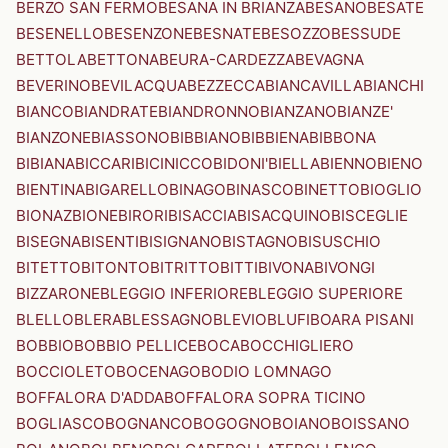
BERZO SAN FERMO
BESANA IN BRIANZA
BESANO
BESATE
BESENELLO
BESENZONE
BESNATE
BESOZZO
BESSUDE
BETTOLA
BETTONA
BEURA-CARDEZZA
BEVAGNA
BEVERINO
BEVILACQUA
BEZZECCA
BIANCAVILLA
BIANCHI
BIANCO
BIANDRATE
BIANDRONNO
BIANZANO
BIANZE'
BIANZONE
BIASSONO
BIBBIANO
BIBBIENA
BIBBONA
BIBIANA
BICCARI
BICINICCO
BIDONI'
BIELLA
BIENNO
BIENO
BIENTINA
BIGARELLO
BINAGO
BINASCO
BINETTO
BIOGLIO
BIONAZ
BIONE
BIRORI
BISACCIA
BISACQUINO
BISCEGLIE
BISEGNA
BISENTI
BISIGNANO
BISTAGNO
BISUSCHIO
BITETTO
BITONTO
BITRITTO
BITTI
BIVONA
BIVONGI
BIZZARONE
BLEGGIO INFERIORE
BLEGGIO SUPERIORE
BLELLO
BLERA
BLESSAGNO
BLEVIO
BLUFI
BOARA PISANI
BOBBIO
BOBBIO PELLICE
BOCA
BOCCHIGLIERO
BOCCIOLETO
BOCENAGO
BODIO LOMNAGO
BOFFALORA D'ADDA
BOFFALORA SOPRA TICINO
BOGLIASCO
BOGNANCO
BOGOGNO
BOIANO
BOISSANO