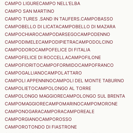
CAMPO LIGURE
CAMPO NELL'ELBA
CAMPO SAN MARTINO
CAMPO TURES .SAND IN TAUFERS.
CAMPOBASSO
CAMPOBELLO DI LICATA
CAMPOBELLO DI MAZARA
CAMPOCHIARO
CAMPODARSEGO
CAMPODENNO
CAMPODIMELE
CAMPODIPIETRA
CAMPODOLCINO
CAMPODORO
CAMPOFELICE DI FITALIA
CAMPOFELICE DI ROCCELLA
CAMPOFILONE
CAMPOFIORITO
CAMPOFORMIDO
CAMPOFRANCO
CAMPOGALLIANO
CAMPOLATTARO
CAMPOLI APPENNINO
CAMPOLI DEL MONTE TABURNO
CAMPOLIETO
CAMPOLONGO AL TORRE
CAMPOLONGO MAGGIORE
CAMPOLONGO SUL BRENTA
CAMPOMAGGIORE
CAMPOMARINO
CAMPOMORONE
CAMPONOGARA
CAMPORA
CAMPOREALE
CAMPORGIANO
CAMPOROSSO
CAMPOROTONDO DI FIASTRONE