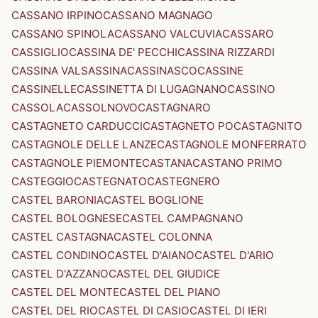
CASSANO IRPINO
CASSANO MAGNAGO
CASSANO SPINOLA
CASSANO VALCUVIA
CASSARO
CASSIGLIO
CASSINA DE' PECCHI
CASSINA RIZZARDI
CASSINA VALSASSINA
CASSINASCO
CASSINE
CASSINELLE
CASSINETTA DI LUGAGNANO
CASSINO
CASSOLA
CASSOLNOVO
CASTAGNARO
CASTAGNETO CARDUCCI
CASTAGNETO PO
CASTAGNITO
CASTAGNOLE DELLE LANZE
CASTAGNOLE MONFERRATO
CASTAGNOLE PIEMONTE
CASTANA
CASTANO PRIMO
CASTEGGIO
CASTEGNATO
CASTEGNERO
CASTEL BARONIA
CASTEL BOGLIONE
CASTEL BOLOGNESE
CASTEL CAMPAGNANO
CASTEL CASTAGNA
CASTEL COLONNA
CASTEL CONDINO
CASTEL D'AIANO
CASTEL D'ARIO
CASTEL D'AZZANO
CASTEL DEL GIUDICE
CASTEL DEL MONTE
CASTEL DEL PIANO
CASTEL DEL RIO
CASTEL DI CASIO
CASTEL DI IERI