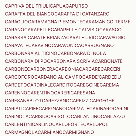
CAPRIVA DEL FRIULI
CAPUA
CAPURSO
CARAFFA DEL BIANCO
CARAFFA DI CATANZARO
CARAGLIO
CARAMAGNA PIEMONTE
CARAMANICO TERME
CARANO
CARAPELLE
CARAPELLE CALVISIO
CARASCO
CARASSAI
CARATE BRIANZA
CARATE URIO
CARAVAGGIO
CARAVATE
CARAVINO
CARAVONICA
CARBOGNANO
CARBONARA AL TICINO
CARBONARA DI NOLA
CARBONARA DI PO
CARBONARA SCRIVIA
CARBONATE
CARBONE
CARBONERA
CARBONIA
CARCARE
CARCERI
CARCOFORO
CARDANO AL CAMPO
CARDE'
CARDEDU
CARDETO
CARDINALE
CARDITO
CAREGGINE
CAREMA
CARENNO
CARENTINO
CARERI
CARESANA
CARESANABLOT
CAREZZANO
CARFIZZI
CARGEGHE
CARIATI
CARIFE
CARIGNANO
CARIMATE
CARINARO
CARINI
CARINOLA
CARISIO
CARISOLO
CARLANTINO
CARLAZZO
CARLENTINI
CARLINO
CARLOFORTE
CARLOPOLI
CARMAGNOLA
CARMIANO
CARMIGNANO