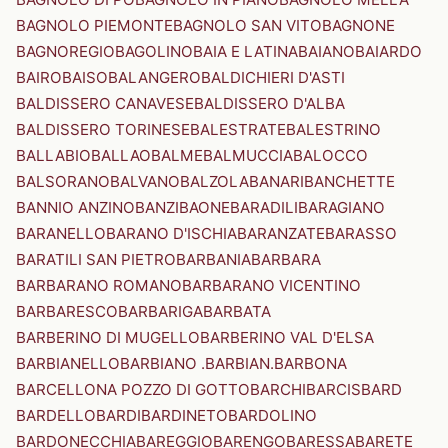
BAGNOLO PIEMONTE
BAGNOLO SAN VITO
BAGNONE
BAGNOREGIO
BAGOLINO
BAIA E LATINA
BAIANO
BAIARDO
BAIRO
BAISO
BALANGERO
BALDICHIERI D'ASTI
BALDISSERO CANAVESE
BALDISSERO D'ALBA
BALDISSERO TORINESE
BALESTRATE
BALESTRINO
BALLABIO
BALLAO
BALME
BALMUCCIA
BALOCCO
BALSORANO
BALVANO
BALZOLA
BANARI
BANCHETTE
BANNIO ANZINO
BANZI
BAONE
BARADILI
BARAGIANO
BARANELLO
BARANO D'ISCHIA
BARANZATE
BARASSO
BARATILI SAN PIETRO
BARBANIA
BARBARA
BARBARANO ROMANO
BARBARANO VICENTINO
BARBARESCO
BARBARIGA
BARBATA
BARBERINO DI MUGELLO
BARBERINO VAL D'ELSA
BARBIANELLO
BARBIANO .BARBIAN.
BARBONA
BARCELLONA POZZO DI GOTTO
BARCHI
BARCIS
BARD
BARDELLO
BARDI
BARDINETO
BARDOLINO
BARDONECCHIA
BAREGGIO
BARENGO
BARESSA
BARETE