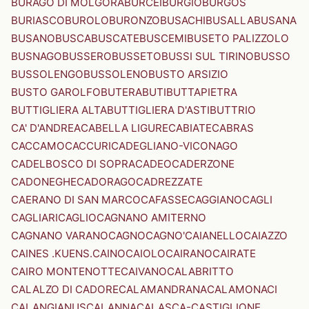
BURAGO DI MOLGORA
BURCEI
BURGIO
BURGOS
BURIASCO
BUROLO
BURONZO
BUSACHI
BUSALLA
BUSANA
BUSANO
BUSCA
BUSCATE
BUSCEMI
BUSETO PALIZZOLO
BUSNAGO
BUSSERO
BUSSETO
BUSSI SUL TIRINO
BUSSO
BUSSOLENGO
BUSSOLENO
BUSTO ARSIZIO
BUSTO GAROLFO
BUTERA
BUTI
BUTTAPIETRA
BUTTIGLIERA ALTA
BUTTIGLIERA D'ASTI
BUTTRIO
CA' D'ANDREA
CABELLA LIGURE
CABIATE
CABRAS
CACCAMO
CACCURI
CADEGLIANO-VICONAGO
CADELBOSCO DI SOPRA
CADEO
CADERZONE
CADONEGHE
CADORAGO
CADREZZATE
CAERANO DI SAN MARCO
CAFASSE
CAGGIANO
CAGLI
CAGLIARI
CAGLIO
CAGNANO AMITERNO
CAGNANO VARANO
CAGNO
CAGNO'
CAIANELLO
CAIAZZO
CAINES .KUENS.
CAINO
CAIOLO
CAIRANO
CAIRATE
CAIRO MONTENOTTE
CAIVANO
CALABRITTO
CALALZO DI CADORE
CALAMANDRANA
CALAMONACI
CALANGIANUS
CALANNA
CALASCA-CASTIGLIONE