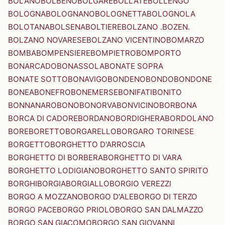
BOLANO
BOLBENO
BOLGARE
BOLLATE
BOLLENGO
BOLOGNA
BOLOGNANO
BOLOGNETTA
BOLOGNOLA
BOLOTANA
BOLSENA
BOLTIERE
BOLZANO .BOZEN.
BOLZANO NOVARESE
BOLZANO VICENTINO
BOMARZO
BOMBA
BOMPENSIERE
BOMPIETRO
BOMPORTO
BONARCADO
BONASSOLA
BONATE SOPRA
BONATE SOTTO
BONAVIGO
BONDENO
BONDO
BONDONE
BONEA
BONEFRO
BONEMERSE
BONIFATI
BONITO
BONNANARO
BONO
BONORVA
BONVICINO
BORBONA
BORCA DI CADORE
BORDANO
BORDIGHERA
BORDOLANO
BORE
BORETTO
BORGARELLO
BORGARO TORINESE
BORGETTO
BORGHETTO D'ARROSCIA
BORGHETTO DI BORBERA
BORGHETTO DI VARA
BORGHETTO LODIGIANO
BORGHETTO SANTO SPIRITO
BORGHI
BORGIA
BORGIALLO
BORGIO VEREZZI
BORGO A MOZZANO
BORGO D'ALE
BORGO DI TERZO
BORGO PACE
BORGO PRIOLO
BORGO SAN DALMAZZO
BORGO SAN GIACOMO
BORGO SAN GIOVANNI