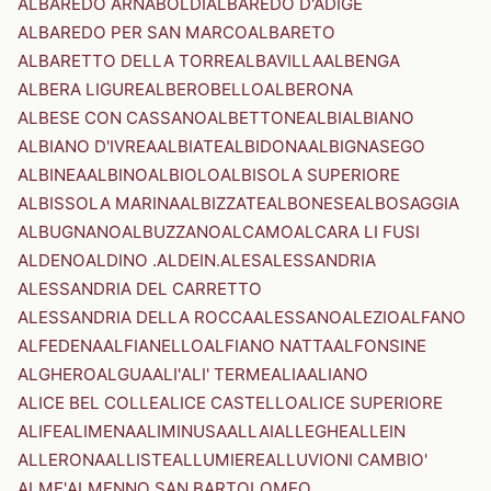
ALBAREDO ARNABOLDI
ALBAREDO D'ADIGE
ALBAREDO PER SAN MARCO
ALBARETO
ALBARETTO DELLA TORRE
ALBAVILLA
ALBENGA
ALBERA LIGURE
ALBEROBELLO
ALBERONA
ALBESE CON CASSANO
ALBETTONE
ALBI
ALBIANO
ALBIANO D'IVREA
ALBIATE
ALBIDONA
ALBIGNASEGO
ALBINEA
ALBINO
ALBIOLO
ALBISOLA SUPERIORE
ALBISSOLA MARINA
ALBIZZATE
ALBONESE
ALBOSAGGIA
ALBUGNANO
ALBUZZANO
ALCAMO
ALCARA LI FUSI
ALDENO
ALDINO .ALDEIN.
ALES
ALESSANDRIA
ALESSANDRIA DEL CARRETTO
ALESSANDRIA DELLA ROCCA
ALESSANO
ALEZIO
ALFANO
ALFEDENA
ALFIANELLO
ALFIANO NATTA
ALFONSINE
ALGHERO
ALGUA
ALI'
ALI' TERME
ALIA
ALIANO
ALICE BEL COLLE
ALICE CASTELLO
ALICE SUPERIORE
ALIFE
ALIMENA
ALIMINUSA
ALLAI
ALLEGHE
ALLEIN
ALLERONA
ALLISTE
ALLUMIERE
ALLUVIONI CAMBIO'
ALME'
ALMENNO SAN BARTOLOMEO