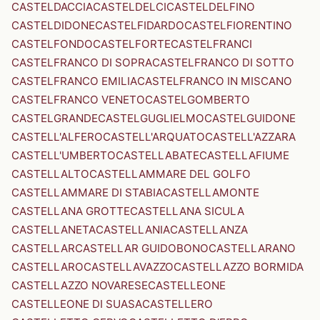
CASTELDACCIA
CASTELDELCI
CASTELDELFINO
CASTELDIDONE
CASTELFIDARDO
CASTELFIORENTINO
CASTELFONDO
CASTELFORTE
CASTELFRANCI
CASTELFRANCO DI SOPRA
CASTELFRANCO DI SOTTO
CASTELFRANCO EMILIA
CASTELFRANCO IN MISCANO
CASTELFRANCO VENETO
CASTELGOMBERTO
CASTELGRANDE
CASTELGUGLIELMO
CASTELGUIDONE
CASTELL'ALFERO
CASTELL'ARQUATO
CASTELL'AZZARA
CASTELL'UMBERTO
CASTELLABATE
CASTELLAFIUME
CASTELLALTO
CASTELLAMMARE DEL GOLFO
CASTELLAMMARE DI STABIA
CASTELLAMONTE
CASTELLANA GROTTE
CASTELLANA SICULA
CASTELLANETA
CASTELLANIA
CASTELLANZA
CASTELLAR
CASTELLAR GUIDOBONO
CASTELLARANO
CASTELLARO
CASTELLAVAZZO
CASTELLAZZO BORMIDA
CASTELLAZZO NOVARESE
CASTELLEONE
CASTELLEONE DI SUASA
CASTELLERO