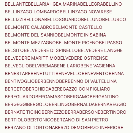
BELLANTE
BELLARIA-IGEA MARINA
BELLEGRA
BELLINO
BELLINZAGO LOMBARDO
BELLINZAGO NOVARESE
BELLIZZI
BELLONA
BELLOSGUARDO
BELLUNO
BELLUSCO
BELMONTE CALABRO
BELMONTE CASTELLO
BELMONTE DEL SANNIO
BELMONTE IN SABINA
BELMONTE MEZZAGNO
BELMONTE PICENO
BELPASSO
BELSITO
BELVEDERE DI SPINELLO
BELVEDERE LANGHE
BELVEDERE MARITTIMO
BELVEDERE OSTRENSE
BELVEGLIO
BELVI
BEMA
BENE LARIO
BENE VAGIENNA
BENESTARE
BENETUTTI
BENEVELLO
BENEVENTO
BENNA
BENTIVOGLIO
BERBENNO
BERBENNO DI VALTELLINA
BERCETO
BERCHIDDA
BEREGAZZO CON FIGLIARO
BEREGUARDO
BERGAMASCO
BERGAMO
BERGANTINO
BERGEGGI
BERGOLO
BERLINGO
BERNALDA
BERNAREGGIO
BERNATE TICINO
BERNEZZO
BERRA
BERSONE
BERTINORO
BERTIOLO
BERTONICO
BERZANO DI SAN PIETRO
BERZANO DI TORTONA
BERZO DEMO
BERZO INFERIORE