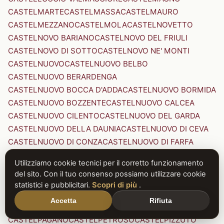
CASTELMARTE
CASTELMASSA
CASTELMAURO
CASTELMEZZANO
CASTELMOLA
CASTELNOVETTO
CASTELNOVO BARIANO
CASTELNOVO DEL FRIULI
CASTELNOVO DI SOTTO
CASTELNOVO NE' MONTI
CASTELNUOVO
CASTELNUOVO BELBO
CASTELNUOVO BERARDENGA
CASTELNUOVO BOCCA D'ADDA
CASTELNUOVO BORMIDA
CASTELNUOVO BOZZENTE
CASTELNUOVO CALCEA
CASTELNUOVO CILENTO
CASTELNUOVO DEL GARDA
CASTELNUOVO DELLA DAUNIA
CASTELNUOVO DI CEVA
CASTELNUOVO DI CONZA
CASTELNUOVO DI FARFA
CASTELNUOVO DI GARFAGNANA
Utilizziamo cookie tecnici per il corretto funzionamento
CASTELNUOVO DI PORTO
CASTELNUOVO DON BOSCO
del sito. Con il tuo consenso possiamo utilizzare cookie
CASTELNUOVO MAGRA
CASTELNUOVO NIGRA
statistici e pubblicitari.
Scopri di più
.
CASTELNUOVO PARANO
CASTELNUOVO RANGONE
Accetta
Rifiuta
CASTELNUOVO SCRIVIA
CASTELNUOVO VAL DI CECINA
CASTELPAGANO
CASTELPETROSO
CASTELPIZZUTO