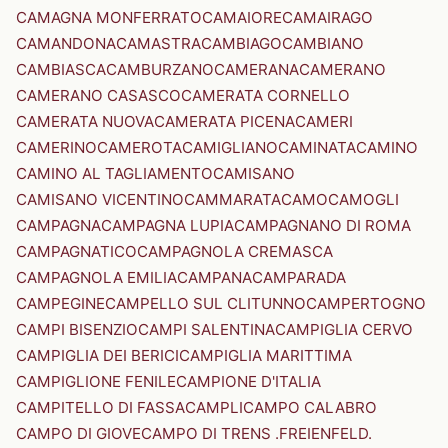
CAMAGNA MONFERRATO
CAMAIORE
CAMAIRAGO
CAMANDONA
CAMASTRA
CAMBIAGO
CAMBIANO
CAMBIASCA
CAMBURZANO
CAMERANA
CAMERANO
CAMERANO CASASCO
CAMERATA CORNELLO
CAMERATA NUOVA
CAMERATA PICENA
CAMERI
CAMERINO
CAMEROTA
CAMIGLIANO
CAMINATA
CAMINO
CAMINO AL TAGLIAMENTO
CAMISANO
CAMISANO VICENTINO
CAMMARATA
CAMO
CAMOGLI
CAMPAGNA
CAMPAGNA LUPIA
CAMPAGNANO DI ROMA
CAMPAGNATICO
CAMPAGNOLA CREMASCA
CAMPAGNOLA EMILIA
CAMPANA
CAMPARADA
CAMPEGINE
CAMPELLO SUL CLITUNNO
CAMPERTOGNO
CAMPI BISENZIO
CAMPI SALENTINA
CAMPIGLIA CERVO
CAMPIGLIA DEI BERICI
CAMPIGLIA MARITTIMA
CAMPIGLIONE FENILE
CAMPIONE D'ITALIA
CAMPITELLO DI FASSA
CAMPLI
CAMPO CALABRO
CAMPO DI GIOVE
CAMPO DI TRENS .FREIENFELD.