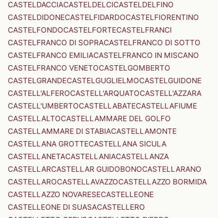
CASTELDACCIA
CASTELDELCI
CASTELDELFINO
CASTELDIDONE
CASTELFIDARDO
CASTELFIORENTINO
CASTELFONDO
CASTELFORTE
CASTELFRANCI
CASTELFRANCO DI SOPRA
CASTELFRANCO DI SOTTO
CASTELFRANCO EMILIA
CASTELFRANCO IN MISCANO
CASTELFRANCO VENETO
CASTELGOMBERTO
CASTELGRANDE
CASTELGUGLIELMO
CASTELGUIDONE
CASTELL'ALFERO
CASTELL'ARQUATO
CASTELL'AZZARA
CASTELL'UMBERTO
CASTELLABATE
CASTELLAFIUME
CASTELLALTO
CASTELLAMMARE DEL GOLFO
CASTELLAMMARE DI STABIA
CASTELLAMONTE
CASTELLANA GROTTE
CASTELLANA SICULA
CASTELLANETA
CASTELLANIA
CASTELLANZA
CASTELLAR
CASTELLAR GUIDOBONO
CASTELLARANO
CASTELLARO
CASTELLAVAZZO
CASTELLAZZO BORMIDA
CASTELLAZZO NOVARESE
CASTELLEONE
CASTELLEONE DI SUASA
CASTELLERO