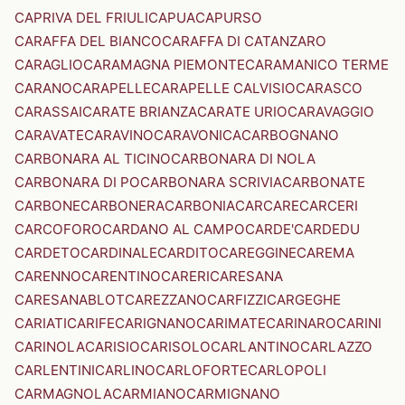
CAPRIVA DEL FRIULI
CAPUA
CAPURSO
CARAFFA DEL BIANCO
CARAFFA DI CATANZARO
CARAGLIO
CARAMAGNA PIEMONTE
CARAMANICO TERME
CARANO
CARAPELLE
CARAPELLE CALVISIO
CARASCO
CARASSAI
CARATE BRIANZA
CARATE URIO
CARAVAGGIO
CARAVATE
CARAVINO
CARAVONICA
CARBOGNANO
CARBONARA AL TICINO
CARBONARA DI NOLA
CARBONARA DI PO
CARBONARA SCRIVIA
CARBONATE
CARBONE
CARBONERA
CARBONIA
CARCARE
CARCERI
CARCOFORO
CARDANO AL CAMPO
CARDE'
CARDEDU
CARDETO
CARDINALE
CARDITO
CAREGGINE
CAREMA
CARENNO
CARENTINO
CARERI
CARESANA
CARESANABLOT
CAREZZANO
CARFIZZI
CARGEGHE
CARIATI
CARIFE
CARIGNANO
CARIMATE
CARINARO
CARINI
CARINOLA
CARISIO
CARISOLO
CARLANTINO
CARLAZZO
CARLENTINI
CARLINO
CARLOFORTE
CARLOPOLI
CARMAGNOLA
CARMIANO
CARMIGNANO