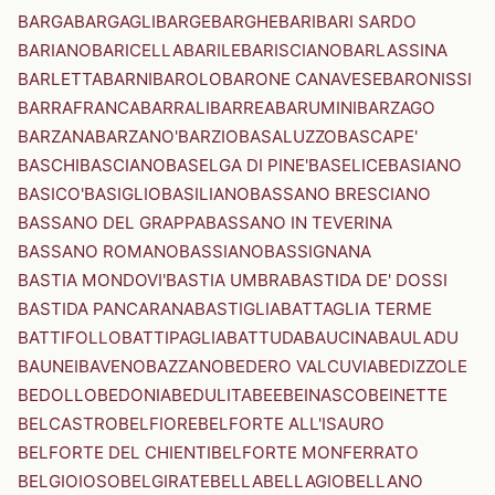
BARGA
BARGAGLI
BARGE
BARGHE
BARI
BARI SARDO
BARIANO
BARICELLA
BARILE
BARISCIANO
BARLASSINA
BARLETTA
BARNI
BAROLO
BARONE CANAVESE
BARONISSI
BARRAFRANCA
BARRALI
BARREA
BARUMINI
BARZAGO
BARZANA
BARZANO'
BARZIO
BASALUZZO
BASCAPE'
BASCHI
BASCIANO
BASELGA DI PINE'
BASELICE
BASIANO
BASICO'
BASIGLIO
BASILIANO
BASSANO BRESCIANO
BASSANO DEL GRAPPA
BASSANO IN TEVERINA
BASSANO ROMANO
BASSIANO
BASSIGNANA
BASTIA MONDOVI'
BASTIA UMBRA
BASTIDA DE' DOSSI
BASTIDA PANCARANA
BASTIGLIA
BATTAGLIA TERME
BATTIFOLLO
BATTIPAGLIA
BATTUDA
BAUCINA
BAULADU
BAUNEI
BAVENO
BAZZANO
BEDERO VALCUVIA
BEDIZZOLE
BEDOLLO
BEDONIA
BEDULITA
BEE
BEINASCO
BEINETTE
BELCASTRO
BELFIORE
BELFORTE ALL'ISAURO
BELFORTE DEL CHIENTI
BELFORTE MONFERRATO
BELGIOIOSO
BELGIRATE
BELLA
BELLAGIO
BELLANO