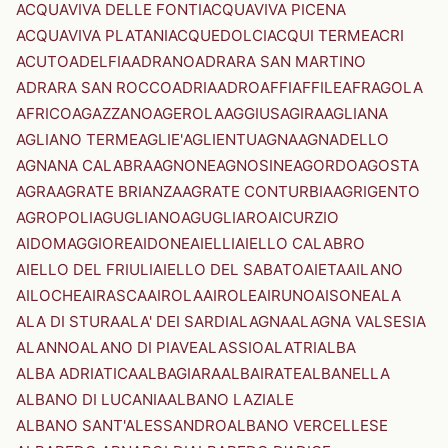
ACQUAVIVA DELLE FONTI
ACQUAVIVA PICENA
ACQUAVIVA PLATANI
ACQUEDOLCI
ACQUI TERME
ACRI
ACUTO
ADELFIA
ADRANO
ADRARA SAN MARTINO
ADRARA SAN ROCCO
ADRIA
ADRO
AFFI
AFFILE
AFRAGOLA
AFRICO
AGAZZANO
AGEROLA
AGGIUS
AGIRA
AGLIANA
AGLIANO TERME
AGLIE'
AGLIENTU
AGNA
AGNADELLO
AGNANA CALABRA
AGNONE
AGNOSINE
AGORDO
AGOSTA
AGRA
AGRATE BRIANZA
AGRATE CONTURBIA
AGRIGENTO
AGROPOLI
AGUGLIANO
AGUGLIARO
AICURZIO
AIDOMAGGIORE
AIDONE
AIELLI
AIELLO CALABRO
AIELLO DEL FRIULI
AIELLO DEL SABATO
AIETA
AILANO
AILOCHE
AIRASCA
AIROLA
AIROLE
AIRUNO
AISONE
ALA
ALA DI STURA
ALA' DEI SARDI
ALAGNA
ALAGNA VALSESIA
ALANNO
ALANO DI PIAVE
ALASSIO
ALATRI
ALBA
ALBA ADRIATICA
ALBAGIARA
ALBAIRATE
ALBANELLA
ALBANO DI LUCANIA
ALBANO LAZIALE
ALBANO SANT'ALESSANDRO
ALBANO VERCELLESE