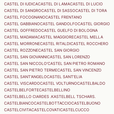
CASTEL DI IUDICA
CASTEL DI LAMA
CASTEL DI LUCIO
CASTEL DI SANGRO
CASTEL DI SASSO
CASTEL DI TORA
CASTEL FOCOGNANO
CASTEL FRENTANO
CASTEL GABBIANO
CASTEL GANDOLFO
CASTEL GIORGIO
CASTEL GOFFREDO
CASTEL GUELFO DI BOLOGNA
CASTEL MADAMA
CASTEL MAGGIORE
CASTEL MELLA
CASTEL MORRONE
CASTEL RITALDI
CASTEL ROCCHERO
CASTEL ROZZONE
CASTEL SAN GIORGIO
CASTEL SAN GIOVANNI
CASTEL SAN LORENZO
CASTEL SAN NICCOLO'
CASTEL SAN PIETRO ROMANO
CASTEL SAN PIETRO TERME
CASTEL SAN VINCENZO
CASTEL SANT'ANGELO
CASTEL SANT'ELIA
CASTEL VISCARDO
CASTEL VOLTURNO
CASTELBALDO
CASTELBELFORTE
CASTELBELLINO
CASTELBELLO CIARDES .KASTELBELL TSCHARS.
CASTELBIANCO
CASTELBOTTACCIO
CASTELBUONO
CASTELCIVITA
CASTELCOVATI
CASTELCUCCO