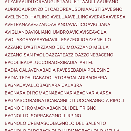
ATZARA
AUDITORE
AUGUSTA
AULETTA
AULLA
AURANO
AURIGO
AURONZO DI CADORE
AUSONIA
AUSTIS
AVEGNO
AVELENGO .HAFLING.
AVELLA
AVELLINO
AVERARA
AVERSA
AVETRANA
AVEZZANO
AVIANO
AVIATICO
AVIGLIANA
AVIGLIANO
AVIGLIANO UMBRO
AVIO
AVISE
AVOLA
AVOLASCA
AYAS
AYMAVILLES
AZEGLIO
AZZANELLO
AZZANO D'ASTI
AZZANO DECIMO
AZZANO MELLA
AZZANO SAN PAOLO
AZZATE
AZZIO
AZZONE
BACENO
BACOLI
BADALUCCO
BADESI
BADIA .ABTEI.
BADIA CALAVENA
BADIA PAVESE
BADIA POLESINE
BADIA TEDALDA
BADOLATO
BAGALADI
BAGHERIA
BAGNACAVALLO
BAGNARA CALABRA
BAGNARA DI ROMAGNA
BAGNARIA
BAGNARIA ARSA
BAGNASCO
BAGNATICA
BAGNI DI LUCCA
BAGNO A RIPOLI
BAGNO DI ROMAGNA
BAGNOLI DEL TRIGNO
BAGNOLI DI SOPRA
BAGNOLI IRPINO
BAGNOLO CREMASCO
BAGNOLO DEL SALENTO
BAGNOLO DI PO
BAGNOLO IN PIANO
BAGNOLO MELLA