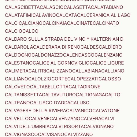
CALASCIBETTA
CALASCIO
CALASETTA
CALATABIANO
CALATAFIMI
CALAVINO
CALCATA
CALCERANICA AL LAGO
CALCI
CALCIANO
CALCINAIA
CALCINATE
CALCINATO
CALCIO
CALCO
CALDARO SULLA STRADA DEL VINO * KALTERN AN D
CALDAROLA
CALDERARA DI RENO
CALDES
CALDIERO
CALDOGNO
CALDONAZZO
CALENDASCO
CALENZANO
CALESTANO
CALICE AL CORNOVIGLIO
CALICE LIGURE
CALIMERA
CALITRI
CALIZZANO
CALLABIANA
CALLIANO
CALLIANO
CALOLZIOCORTE
CALOPEZZATI
CALOSSO
CALOVETO
CALTABELLOTTA
CALTAGIRONE
CALTANISSETTA
CALTAVUTURO
CALTIGNAGA
CALTO
CALTRANO
CALUSCO D'ADDA
CALUSO
CALVAGESE DELLA RIVIERA
CALVANICO
CALVATONE
CALVELLO
CALVENE
CALVENZANO
CALVERA
CALVI
CALVI DELL'UMBRIA
CALVI RISORTA
CALVIGNANO
CALVIGNASCO
CALVISANO
CALVIZZANO