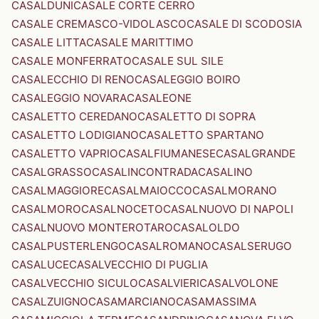
CASALDUNI
CASALE CORTE CERRO
CASALE CREMASCO-VIDOLASCO
CASALE DI SCODOSIA
CASALE LITTA
CASALE MARITTIMO
CASALE MONFERRATO
CASALE SUL SILE
CASALECCHIO DI RENO
CASALEGGIO BOIRO
CASALEGGIO NOVARA
CASALEONE
CASALETTO CEREDANO
CASALETTO DI SOPRA
CASALETTO LODIGIANO
CASALETTO SPARTANO
CASALETTO VAPRIO
CASALFIUMANESE
CASALGRANDE
CASALGRASSO
CASALINCONTRADA
CASALINO
CASALMAGGIORE
CASALMAIOCCO
CASALMORANO
CASALMORO
CASALNOCETO
CASALNUOVO DI NAPOLI
CASALNUOVO MONTEROTARO
CASALOLDO
CASALPUSTERLENGO
CASALROMANO
CASALSERUGO
CASALUCE
CASALVECCHIO DI PUGLIA
CASALVECCHIO SICULO
CASALVIERI
CASALVOLONE
CASALZUIGNO
CASAMARCIANO
CASAMASSIMA