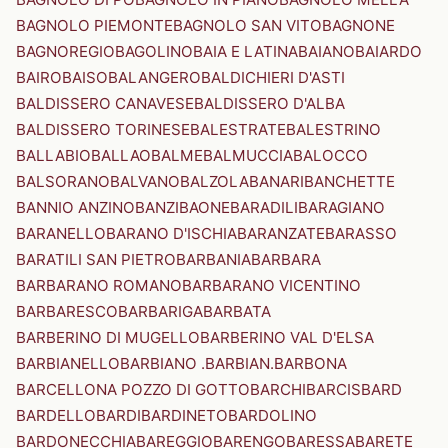
BAGNOLO PIEMONTE
BAGNOLO SAN VITO
BAGNONE
BAGNOREGIO
BAGOLINO
BAIA E LATINA
BAIANO
BAIARDO
BAIRO
BAISO
BALANGERO
BALDICHIERI D'ASTI
BALDISSERO CANAVESE
BALDISSERO D'ALBA
BALDISSERO TORINESE
BALESTRATE
BALESTRINO
BALLABIO
BALLAO
BALME
BALMUCCIA
BALOCCO
BALSORANO
BALVANO
BALZOLA
BANARI
BANCHETTE
BANNIO ANZINO
BANZI
BAONE
BARADILI
BARAGIANO
BARANELLO
BARANO D'ISCHIA
BARANZATE
BARASSO
BARATILI SAN PIETRO
BARBANIA
BARBARA
BARBARANO ROMANO
BARBARANO VICENTINO
BARBARESCO
BARBARIGA
BARBATA
BARBERINO DI MUGELLO
BARBERINO VAL D'ELSA
BARBIANELLO
BARBIANO .BARBIAN.
BARBONA
BARCELLONA POZZO DI GOTTO
BARCHI
BARCIS
BARD
BARDELLO
BARDI
BARDINETO
BARDOLINO
BARDONECCHIA
BAREGGIO
BARENGO
BARESSA
BARETE