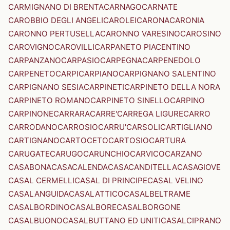
CARMIGNANO DI BRENTA
CARNAGO
CARNATE
CAROBBIO DEGLI ANGELI
CAROLEI
CARONA
CARONIA
CARONNO PERTUSELLA
CARONNO VARESINO
CAROSINO
CAROVIGNO
CAROVILLI
CARPANETO PIACENTINO
CARPANZANO
CARPASIO
CARPEGNA
CARPENEDOLO
CARPENETO
CARPI
CARPIANO
CARPIGNANO SALENTINO
CARPIGNANO SESIA
CARPINETI
CARPINETO DELLA NORA
CARPINETO ROMANO
CARPINETO SINELLO
CARPINO
CARPINONE
CARRARA
CARRE'
CARREGA LIGURE
CARRO
CARRODANO
CARROSIO
CARRU'
CARSOLI
CARTIGLIANO
CARTIGNANO
CARTOCETO
CARTOSIO
CARTURA
CARUGATE
CARUGO
CARUNCHIO
CARVICO
CARZANO
CASABONA
CASACALENDA
CASACANDITELLA
CASAGIOVE
CASAL CERMELLI
CASAL DI PRINCIPE
CASAL VELINO
CASALANGUIDA
CASALATTICO
CASALBELTRAME
CASALBORDINO
CASALBORE
CASALBORGONE
CASALBUONO
CASALBUTTANO ED UNITI
CASALCIPRANO