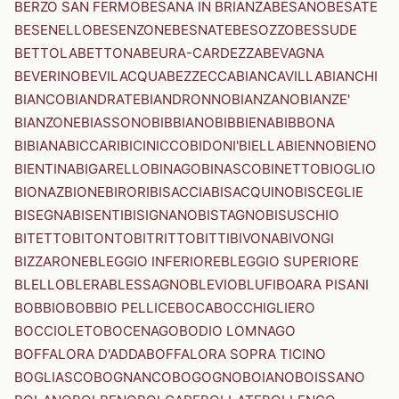
BERZO SAN FERMO
BESANA IN BRIANZA
BESANO
BESATE
BESENELLO
BESENZONE
BESNATE
BESOZZO
BESSUDE
BETTOLA
BETTONA
BEURA-CARDEZZA
BEVAGNA
BEVERINO
BEVILACQUA
BEZZECCA
BIANCAVILLA
BIANCHI
BIANCO
BIANDRATE
BIANDRONNO
BIANZANO
BIANZE'
BIANZONE
BIASSONO
BIBBIANO
BIBBIENA
BIBBONA
BIBIANA
BICCARI
BICINICCO
BIDONI'
BIELLA
BIENNO
BIENO
BIENTINA
BIGARELLO
BINAGO
BINASCO
BINETTO
BIOGLIO
BIONAZ
BIONE
BIRORI
BISACCIA
BISACQUINO
BISCEGLIE
BISEGNA
BISENTI
BISIGNANO
BISTAGNO
BISUSCHIO
BITETTO
BITONTO
BITRITTO
BITTI
BIVONA
BIVONGI
BIZZARONE
BLEGGIO INFERIORE
BLEGGIO SUPERIORE
BLELLO
BLERA
BLESSAGNO
BLEVIO
BLUFI
BOARA PISANI
BOBBIO
BOBBIO PELLICE
BOCA
BOCCHIGLIERO
BOCCIOLETO
BOCENAGO
BODIO LOMNAGO
BOFFALORA D'ADDA
BOFFALORA SOPRA TICINO
BOGLIASCO
BOGNANCO
BOGOGNO
BOIANO
BOISSANO