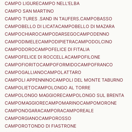
CAMPO LIGURE
CAMPO NELL'ELBA
CAMPO SAN MARTINO
CAMPO TURES .SAND IN TAUFERS.
CAMPOBASSO
CAMPOBELLO DI LICATA
CAMPOBELLO DI MAZARA
CAMPOCHIARO
CAMPODARSEGO
CAMPODENNO
CAMPODIMELE
CAMPODIPIETRA
CAMPODOLCINO
CAMPODORO
CAMPOFELICE DI FITALIA
CAMPOFELICE DI ROCCELLA
CAMPOFILONE
CAMPOFIORITO
CAMPOFORMIDO
CAMPOFRANCO
CAMPOGALLIANO
CAMPOLATTARO
CAMPOLI APPENNINO
CAMPOLI DEL MONTE TABURNO
CAMPOLIETO
CAMPOLONGO AL TORRE
CAMPOLONGO MAGGIORE
CAMPOLONGO SUL BRENTA
CAMPOMAGGIORE
CAMPOMARINO
CAMPOMORONE
CAMPONOGARA
CAMPORA
CAMPOREALE
CAMPORGIANO
CAMPOROSSO
CAMPOROTONDO DI FIASTRONE