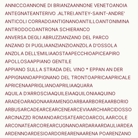
ANNICCO
ANNONE DI BRIANZA
ANNONE VENETO
ANOIA
ANTEGNATE
ANTERIVO .ALTREI.
ANTEY-SAINT-ANDRE'
ANTICOLI CORRADO
ANTIGNANO
ANTILLO
ANTONIMINA
ANTRODOCO
ANTRONA SCHIERANCO
ANVERSA DEGLI ABRUZZI
ANZANO DEL PARCO
ANZANO DI PUGLIA
ANZI
ANZIO
ANZOLA D'OSSOLA
ANZOLA DELL'EMILIA
AOSTA
APECCHIO
APICE
APIRO
APOLLOSA
APPIANO GENTILE
APPIANO SULLA STRADA DEL VINO * EPPAN AN DER
APPIGNANO
APPIGNANO DEL TRONTO
APRICA
APRICALE
APRICENA
APRIGLIANO
APRILIA
AQUARA
AQUILA D'ARROSCIA
AQUILEIA
AQUILONIA
AQUINO
ARADEO
ARAGONA
ARAMENGO
ARBA
ARBOREA
ARBORIO
ARBUS
ARCADE
ARCE
ARCENE
ARCEVIA
ARCHI
ARCIDOSSO
ARCINAZZO ROMANO
ARCISATE
ARCO
ARCOLA
ARCOLE
ARCONATE
ARCORE
ARCUGNANO
ARDARA
ARDAULI
ARDEA
ARDENNO
ARDESIO
ARDORE
ARENA
ARENA PO
ARENZANO