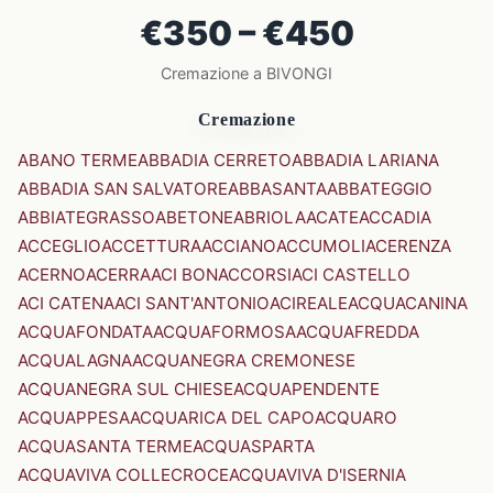
€350 – €450
Cremazione a BIVONGI
Cremazione
ABANO TERME
ABBADIA CERRETO
ABBADIA LARIANA
ABBADIA SAN SALVATORE
ABBASANTA
ABBATEGGIO
ABBIATEGRASSO
ABETONE
ABRIOLA
ACATE
ACCADIA
ACCEGLIO
ACCETTURA
ACCIANO
ACCUMOLI
ACERENZA
ACERNO
ACERRA
ACI BONACCORSI
ACI CASTELLO
ACI CATENA
ACI SANT'ANTONIO
ACIREALE
ACQUACANINA
ACQUAFONDATA
ACQUAFORMOSA
ACQUAFREDDA
ACQUALAGNA
ACQUANEGRA CREMONESE
ACQUANEGRA SUL CHIESE
ACQUAPENDENTE
ACQUAPPESA
ACQUARICA DEL CAPO
ACQUARO
ACQUASANTA TERME
ACQUASPARTA
ACQUAVIVA COLLECROCE
ACQUAVIVA D'ISERNIA