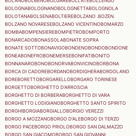
BOLANO
BOLBENO
BOLGARE
BOLLATE
BOLLENGO
BOLOGNA
BOLOGNANO
BOLOGNETTA
BOLOGNOLA
BOLOTANA
BOLSENA
BOLTIERE
BOLZANO .BOZEN.
BOLZANO NOVARESE
BOLZANO VICENTINO
BOMARZO
BOMBA
BOMPENSIERE
BOMPIETRO
BOMPORTO
BONARCADO
BONASSOLA
BONATE SOPRA
BONATE SOTTO
BONAVIGO
BONDENO
BONDO
BONDONE
BONEA
BONEFRO
BONEMERSE
BONIFATI
BONITO
BONNANARO
BONO
BONORVA
BONVICINO
BORBONA
BORCA DI CADORE
BORDANO
BORDIGHERA
BORDOLANO
BORE
BORETTO
BORGARELLO
BORGARO TORINESE
BORGETTO
BORGHETTO D'ARROSCIA
BORGHETTO DI BORBERA
BORGHETTO DI VARA
BORGHETTO LODIGIANO
BORGHETTO SANTO SPIRITO
BORGHI
BORGIA
BORGIALLO
BORGIO VEREZZI
BORGO A MOZZANO
BORGO D'ALE
BORGO DI TERZO
BORGO PACE
BORGO PRIOLO
BORGO SAN DALMAZZO
BORGO SAN GIACOMO
BORGO SAN GIOVANNI