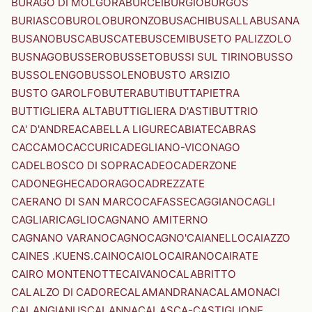
BURAGO DI MOLGORA
BURCEI
BURGIO
BURGOS
BURIASCO
BUROLO
BURONZO
BUSACHI
BUSALLA
BUSANA
BUSANO
BUSCA
BUSCATE
BUSCEMI
BUSETO PALIZZOLO
BUSNAGO
BUSSERO
BUSSETO
BUSSI SUL TIRINO
BUSSO
BUSSOLENGO
BUSSOLENO
BUSTO ARSIZIO
BUSTO GAROLFO
BUTERA
BUTI
BUTTAPIETRA
BUTTIGLIERA ALTA
BUTTIGLIERA D'ASTI
BUTTRIO
CA' D'ANDREA
CABELLA LIGURE
CABIATE
CABRAS
CACCAMO
CACCURI
CADEGLIANO-VICONAGO
CADELBOSCO DI SOPRA
CADEO
CADERZONE
CADONEGHE
CADORAGO
CADREZZATE
CAERANO DI SAN MARCO
CAFASSE
CAGGIANO
CAGLI
CAGLIARI
CAGLIO
CAGNANO AMITERNO
CAGNANO VARANO
CAGNO
CAGNO'
CAIANELLO
CAIAZZO
CAINES .KUENS.
CAINO
CAIOLO
CAIRANO
CAIRATE
CAIRO MONTENOTTE
CAIVANO
CALABRITTO
CALALZO DI CADORE
CALAMANDRANA
CALAMONACI
CALANGIANUS
CALANNA
CALASCA-CASTIGLIONE