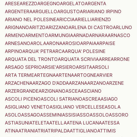
ARESE
AREZZO
ARGEGNO
ARGELATO
ARGENTA
ARGENTERA
ARGUELLO
ARGUSTO
ARI
ARIANO IRPINO
ARIANO NEL POLESINE
ARICCIA
ARIELLI
ARIENZO
ARIGNANO
ARITZO
ARIZZANO
ARLENA DI CASTRO
ARLUNO
ARMENO
ARMENTO
ARMUNGIA
ARNAD
ARNARA
ARNASCO
ARNESANO
AROLA
ARONA
AROSIO
ARPAIA
ARPAISE
ARPINO
ARQUA' PETRARCA
ARQUA' POLESINE
ARQUATA DEL TRONTO
ARQUATA SCRIVIA
ARRE
ARRONE
ARSAGO SEPRIO
ARSIE'
ARSIERO
ARSITA
ARSOLI
ARTA TERME
ARTEGNA
ARTENA
ARTOGNE
ARVIER
ARZACHENA
ARZAGO D'ADDA
ARZANA
ARZANO
ARZENE
ARZERGRANDE
ARZIGNANO
ASCEA
ASCIANO
ASCOLI PICENO
ASCOLI SATRIANO
ASCREA
ASIAGO
ASIGLIANO VENETO
ASIGLIANO VERCELLESE
ASOLA
ASOLO
ASSAGO
ASSEMINI
ASSISI
ASSO
ASSOLO
ASSORO
ASTI
ASUNI
ATELETA
ATELLA
ATENA LUCANA
ATESSA
ATINA
ATRANI
ATRI
ATRIPALDA
ATTIGLIANO
ATTIMIS