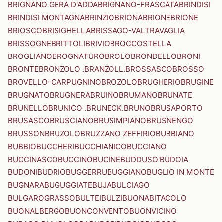
BRIGNANO GERA D'ADDA
BRIGNANO-FRASCATA
BRINDISI
BRINDISI MONTAGNA
BRINZIO
BRIONA
BRIONE
BRIONE
BRIOSCO
BRISIGHELLA
BRISSAGO-VALTRAVAGLIA
BRISSOGNE
BRITTOLI
BRIVIO
BROCCOSTELLA
BROGLIANO
BROGNATURO
BROLO
BRONDELLO
BRONI
BRONTE
BRONZOLO .BRANZOLL.
BROSSASCO
BROSSO
BROVELLO-CARPUGNINO
BROZOLO
BRUGHERIO
BRUGINE
BRUGNATO
BRUGNERA
BRUINO
BRUMANO
BRUNATE
BRUNELLO
BRUNICO .BRUNECK.
BRUNO
BRUSAPORTO
BRUSASCO
BRUSCIANO
BRUSIMPIANO
BRUSNENGO
BRUSSON
BRUZOLO
BRUZZANO ZEFFIRIO
BUBBIANO
BUBBIO
BUCCHERI
BUCCHIANICO
BUCCIANO
BUCCINASCO
BUCCINO
BUCINE
BUDDUSO'
BUDOIA
BUDONI
BUDRIO
BUGGERRU
BUGGIANO
BUGLIO IN MONTE
BUGNARA
BUGUGGIATE
BUJA
BULCIAGO
BULGAROGRASSO
BULTEI
BULZI
BUONABITACOLO
BUONALBERGO
BUONCONVENTO
BUONVICINO