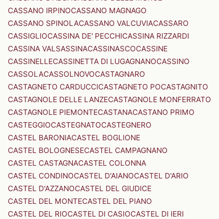
CASSANO IRPINO
CASSANO MAGNAGO
CASSANO SPINOLA
CASSANO VALCUVIA
CASSARO
CASSIGLIO
CASSINA DE' PECCHI
CASSINA RIZZARDI
CASSINA VALSASSINA
CASSINASCO
CASSINE
CASSINELLE
CASSINETTA DI LUGAGNANO
CASSINO
CASSOLA
CASSOLNOVO
CASTAGNARO
CASTAGNETO CARDUCCI
CASTAGNETO PO
CASTAGNITO
CASTAGNOLE DELLE LANZE
CASTAGNOLE MONFERRATO
CASTAGNOLE PIEMONTE
CASTANA
CASTANO PRIMO
CASTEGGIO
CASTEGNATO
CASTEGNERO
CASTEL BARONIA
CASTEL BOGLIONE
CASTEL BOLOGNESE
CASTEL CAMPAGNANO
CASTEL CASTAGNA
CASTEL COLONNA
CASTEL CONDINO
CASTEL D'AIANO
CASTEL D'ARIO
CASTEL D'AZZANO
CASTEL DEL GIUDICE
CASTEL DEL MONTE
CASTEL DEL PIANO
CASTEL DEL RIO
CASTEL DI CASIO
CASTEL DI IERI