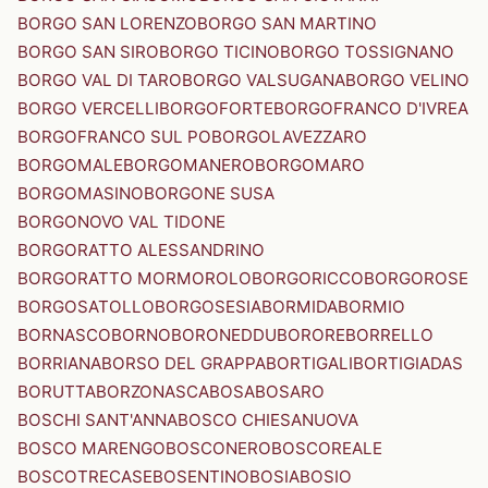
BORGO SAN LORENZO
BORGO SAN MARTINO
BORGO SAN SIRO
BORGO TICINO
BORGO TOSSIGNANO
BORGO VAL DI TARO
BORGO VALSUGANA
BORGO VELINO
BORGO VERCELLI
BORGOFORTE
BORGOFRANCO D'IVREA
BORGOFRANCO SUL PO
BORGOLAVEZZARO
BORGOMALE
BORGOMANERO
BORGOMARO
BORGOMASINO
BORGONE SUSA
BORGONOVO VAL TIDONE
BORGORATTO ALESSANDRINO
BORGORATTO MORMOROLO
BORGORICCO
BORGOROSE
BORGOSATOLLO
BORGOSESIA
BORMIDA
BORMIO
BORNASCO
BORNO
BORONEDDU
BORORE
BORRELLO
BORRIANA
BORSO DEL GRAPPA
BORTIGALI
BORTIGIADAS
BORUTTA
BORZONASCA
BOSA
BOSARO
BOSCHI SANT'ANNA
BOSCO CHIESANUOVA
BOSCO MARENGO
BOSCONERO
BOSCOREALE
BOSCOTRECASE
BOSENTINO
BOSIA
BOSIO