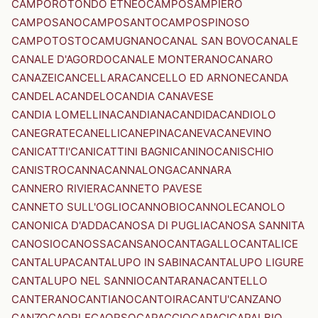
CAMPOROTONDO ETNEO
CAMPOSAMPIERO
CAMPOSANO
CAMPOSANTO
CAMPOSPINOSO
CAMPOTOSTO
CAMUGNANO
CANAL SAN BOVO
CANALE
CANALE D'AGORDO
CANALE MONTERANO
CANARO
CANAZEI
CANCELLARA
CANCELLO ED ARNONE
CANDA
CANDELA
CANDELO
CANDIA CANAVESE
CANDIA LOMELLINA
CANDIANA
CANDIDA
CANDIOLO
CANEGRATE
CANELLI
CANEPINA
CANEVA
CANEVINO
CANICATTI'
CANICATTINI BAGNI
CANINO
CANISCHIO
CANISTRO
CANNA
CANNALONGA
CANNARA
CANNERO RIVIERA
CANNETO PAVESE
CANNETO SULL'OGLIO
CANNOBIO
CANNOLE
CANOLO
CANONICA D'ADDA
CANOSA DI PUGLIA
CANOSA SANNITA
CANOSIO
CANOSSA
CANSANO
CANTAGALLO
CANTALICE
CANTALUPA
CANTALUPO IN SABINA
CANTALUPO LIGURE
CANTALUPO NEL SANNIO
CANTARANA
CANTELLO
CANTERANO
CANTIANO
CANTOIRA
CANTU'
CANZANO
CANZO
CAORLE
CAORSO
CAPACCIO
CAPACI
CAPALBIO