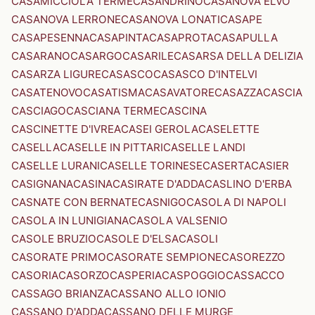
CASAMICCIOLA TERME
CASANDRINO
CASANOVA ELVO
CASANOVA LERRONE
CASANOVA LONATI
CASAPE
CASAPESENNA
CASAPINTA
CASAPROTA
CASAPULLA
CASARANO
CASARGO
CASARILE
CASARSA DELLA DELIZIA
CASARZA LIGURE
CASASCO
CASASCO D'INTELVI
CASATENOVO
CASATISMA
CASAVATORE
CASAZZA
CASCIA
CASCIAGO
CASCIANA TERME
CASCINA
CASCINETTE D'IVREA
CASEI GEROLA
CASELETTE
CASELLA
CASELLE IN PITTARI
CASELLE LANDI
CASELLE LURANI
CASELLE TORINESE
CASERTA
CASIER
CASIGNANA
CASINA
CASIRATE D'ADDA
CASLINO D'ERBA
CASNATE CON BERNATE
CASNIGO
CASOLA DI NAPOLI
CASOLA IN LUNIGIANA
CASOLA VALSENIO
CASOLE BRUZIO
CASOLE D'ELSA
CASOLI
CASORATE PRIMO
CASORATE SEMPIONE
CASOREZZO
CASORIA
CASORZO
CASPERIA
CASPOGGIO
CASSACCO
CASSAGO BRIANZA
CASSANO ALLO IONIO
CASSANO D'ADDA
CASSANO DELLE MURGE