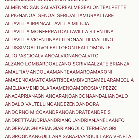
ALMENNO SAN SALVATORE
ALMESE
ALONTE
ALPETTE
ALPIGNANO
ALSENO
ALSERIO
ALTAMURA
ALTARE
ALTAVILLA IRPINA
ALTAVILLA MILICIA
ALTAVILLA MONFERRATO
ALTAVILLA SILENTINA
ALTAVILLA VICENTINA
ALTIDONA
ALTILIA
ALTINO
ALTISSIMO
ALTIVOLE
ALTOFONTE
ALTOMONTE
ALTOPASCIO
ALVIANO
ALVIGNANO
ALVITO
ALZANO LOMBARDO
ALZANO SCRIVIA
ALZATE BRIANZA
AMALFI
AMANDOLA
AMANTEA
AMARO
AMARONI
AMASENO
AMATO
AMATRICE
AMBIVERE
AMBLAR
AMEGLIA
AMELIA
AMENDOLARA
AMENO
AMOROSI
AMPEZZO
ANACAPRI
ANAGNI
ANCARANO
ANCONA
ANDALI
ANDALO
ANDALO VALTELLINO
ANDEZENO
ANDORA
ANDORNO MICCA
ANDRANO
ANDRATE
ANDREIS
ANDRETTA
ANDRIA
ANDRIANO .ANDRIAN.
ANELA
ANFO
ANGERA
ANGHIARI
ANGIARI
ANGOLO TERME
ANGRI
ANGROGNA
ANGUILLARA SABAZIA
ANGUILLARA VENETA