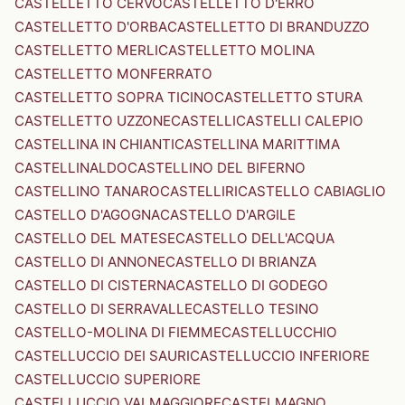
CASTELLETTO CERVO
CASTELLETTO D'ERRO
CASTELLETTO D'ORBA
CASTELLETTO DI BRANDUZZO
CASTELLETTO MERLI
CASTELLETTO MOLINA
CASTELLETTO MONFERRATO
CASTELLETTO SOPRA TICINO
CASTELLETTO STURA
CASTELLETTO UZZONE
CASTELLI
CASTELLI CALEPIO
CASTELLINA IN CHIANTI
CASTELLINA MARITTIMA
CASTELLINALDO
CASTELLINO DEL BIFERNO
CASTELLINO TANARO
CASTELLIRI
CASTELLO CABIAGLIO
CASTELLO D'AGOGNA
CASTELLO D'ARGILE
CASTELLO DEL MATESE
CASTELLO DELL'ACQUA
CASTELLO DI ANNONE
CASTELLO DI BRIANZA
CASTELLO DI CISTERNA
CASTELLO DI GODEGO
CASTELLO DI SERRAVALLE
CASTELLO TESINO
CASTELLO-MOLINA DI FIEMME
CASTELLUCCHIO
CASTELLUCCIO DEI SAURI
CASTELLUCCIO INFERIORE
CASTELLUCCIO SUPERIORE
CASTELLUCCIO VALMAGGIORE
CASTELMAGNO