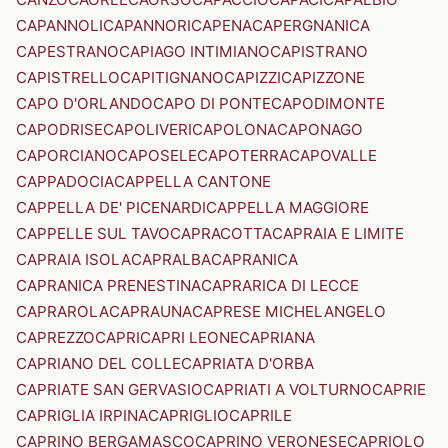
CAPANNOLI
CAPANNORI
CAPENA
CAPERGNANICA
CAPESTRANO
CAPIAGO INTIMIANO
CAPISTRANO
CAPISTRELLO
CAPITIGNANO
CAPIZZI
CAPIZZONE
CAPO D'ORLANDO
CAPO DI PONTE
CAPODIMONTE
CAPODRISE
CAPOLIVERI
CAPOLONA
CAPONAGO
CAPORCIANO
CAPOSELE
CAPOTERRA
CAPOVALLE
CAPPADOCIA
CAPPELLA CANTONE
CAPPELLA DE' PICENARDI
CAPPELLA MAGGIORE
CAPPELLE SUL TAVO
CAPRACOTTA
CAPRAIA E LIMITE
CAPRAIA ISOLA
CAPRALBA
CAPRANICA
CAPRANICA PRENESTINA
CAPRARICA DI LECCE
CAPRAROLA
CAPRAUNA
CAPRESE MICHELANGELO
CAPREZZO
CAPRI
CAPRI LEONE
CAPRIANA
CAPRIANO DEL COLLE
CAPRIATA D'ORBA
CAPRIATE SAN GERVASIO
CAPRIATI A VOLTURNO
CAPRIE
CAPRIGLIA IRPINA
CAPRIGLIO
CAPRILE
CAPRINO BERGAMASCO
CAPRINO VERONESE
CAPRIOLO