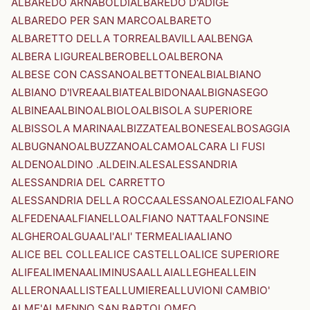
ALBAREDO ARNABOLDI
ALBAREDO D'ADIGE
ALBAREDO PER SAN MARCO
ALBARETO
ALBARETTO DELLA TORRE
ALBAVILLA
ALBENGA
ALBERA LIGURE
ALBEROBELLO
ALBERONA
ALBESE CON CASSANO
ALBETTONE
ALBI
ALBIANO
ALBIANO D'IVREA
ALBIATE
ALBIDONA
ALBIGNASEGO
ALBINEA
ALBINO
ALBIOLO
ALBISOLA SUPERIORE
ALBISSOLA MARINA
ALBIZZATE
ALBONESE
ALBOSAGGIA
ALBUGNANO
ALBUZZANO
ALCAMO
ALCARA LI FUSI
ALDENO
ALDINO .ALDEIN.
ALES
ALESSANDRIA
ALESSANDRIA DEL CARRETTO
ALESSANDRIA DELLA ROCCA
ALESSANO
ALEZIO
ALFANO
ALFEDENA
ALFIANELLO
ALFIANO NATTA
ALFONSINE
ALGHERO
ALGUA
ALI'
ALI' TERME
ALIA
ALIANO
ALICE BEL COLLE
ALICE CASTELLO
ALICE SUPERIORE
ALIFE
ALIMENA
ALIMINUSA
ALLAI
ALLEGHE
ALLEIN
ALLERONA
ALLISTE
ALLUMIERE
ALLUVIONI CAMBIO'
ALME'
ALMENNO SAN BARTOLOMEO