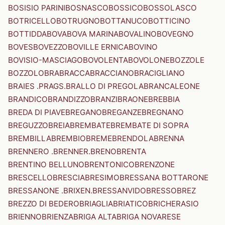
BOSISIO PARINI
BOSNASCO
BOSSICO
BOSSOLASCO
BOTRICELLO
BOTRUGNO
BOTTANUCO
BOTTICINO
BOTTIDDA
BOVA
BOVA MARINA
BOVALINO
BOVEGNO
BOVES
BOVEZZO
BOVILLE ERNICA
BOVINO
BOVISIO-MASCIAGO
BOVOLENTA
BOVOLONE
BOZZOLE
BOZZOLO
BRA
BRACCA
BRACCIANO
BRACIGLIANO
BRAIES .PRAGS.
BRALLO DI PREGOLA
BRANCALEONE
BRANDICO
BRANDIZZO
BRANZI
BRAONE
BREBBIA
BREDA DI PIAVE
BREGANO
BREGANZE
BREGNANO
BREGUZZO
BREIA
BREMBATE
BREMBATE DI SOPRA
BREMBILLA
BREMBIO
BREME
BRENDOLA
BRENNA
BRENNERO .BRENNER.
BRENO
BRENTA
BRENTINO BELLUNO
BRENTONICO
BRENZONE
BRESCELLO
BRESCIA
BRESIMO
BRESSANA BOTTARONE
BRESSANONE .BRIXEN.
BRESSANVIDO
BRESSO
BREZ
BREZZO DI BEDERO
BRIAGLIA
BRIATICO
BRICHERASIO
BRIENNO
BRIENZA
BRIGA ALTA
BRIGA NOVARESE