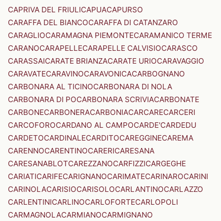
CAPRIVA DEL FRIULI
CAPUA
CAPURSO
CARAFFA DEL BIANCO
CARAFFA DI CATANZARO
CARAGLIO
CARAMAGNA PIEMONTE
CARAMANICO TERME
CARANO
CARAPELLE
CARAPELLE CALVISIO
CARASCO
CARASSAI
CARATE BRIANZA
CARATE URIO
CARAVAGGIO
CARAVATE
CARAVINO
CARAVONICA
CARBOGNANO
CARBONARA AL TICINO
CARBONARA DI NOLA
CARBONARA DI PO
CARBONARA SCRIVIA
CARBONATE
CARBONE
CARBONERA
CARBONIA
CARCARE
CARCERI
CARCOFORO
CARDANO AL CAMPO
CARDE'
CARDEDU
CARDETO
CARDINALE
CARDITO
CAREGGINE
CAREMA
CARENNO
CARENTINO
CARERI
CARESANA
CARESANABLOT
CAREZZANO
CARFIZZI
CARGEGHE
CARIATI
CARIFE
CARIGNANO
CARIMATE
CARINARO
CARINI
CARINOLA
CARISIO
CARISOLO
CARLANTINO
CARLAZZO
CARLENTINI
CARLINO
CARLOFORTE
CARLOPOLI
CARMAGNOLA
CARMIANO
CARMIGNANO