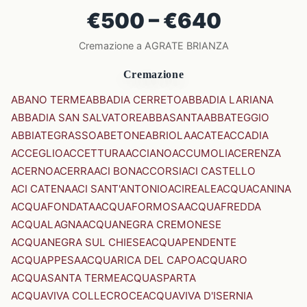
€500 – €640
Cremazione a AGRATE BRIANZA
Cremazione
ABANO TERME
ABBADIA CERRETO
ABBADIA LARIANA
ABBADIA SAN SALVATORE
ABBASANTA
ABBATEGGIO
ABBIATEGRASSO
ABETONE
ABRIOLA
ACATE
ACCADIA
ACCEGLIO
ACCETTURA
ACCIANO
ACCUMOLI
ACERENZA
ACERNO
ACERRA
ACI BONACCORSI
ACI CASTELLO
ACI CATENA
ACI SANT'ANTONIO
ACIREALE
ACQUACANINA
ACQUAFONDATA
ACQUAFORMOSA
ACQUAFREDDA
ACQUALAGNA
ACQUANEGRA CREMONESE
ACQUANEGRA SUL CHIESE
ACQUAPENDENTE
ACQUAPPESA
ACQUARICA DEL CAPO
ACQUARO
ACQUASANTA TERME
ACQUASPARTA
ACQUAVIVA COLLECROCE
ACQUAVIVA D'ISERNIA