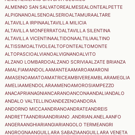
ALMENNO SAN SALVATORE
ALMESE
ALONTE
ALPETTE
ALPIGNANO
ALSENO
ALSERIO
ALTAMURA
ALTARE
ALTAVILLA IRPINA
ALTAVILLA MILICIA
ALTAVILLA MONFERRATO
ALTAVILLA SILENTINA
ALTAVILLA VICENTINA
ALTIDONA
ALTILIA
ALTINO
ALTISSIMO
ALTIVOLE
ALTOFONTE
ALTOMONTE
ALTOPASCIO
ALVIANO
ALVIGNANO
ALVITO
ALZANO LOMBARDO
ALZANO SCRIVIA
ALZATE BRIANZA
AMALFI
AMANDOLA
AMANTEA
AMARO
AMARONI
AMASENO
AMATO
AMATRICE
AMBIVERE
AMBLAR
AMEGLIA
AMELIA
AMENDOLARA
AMENO
AMOROSI
AMPEZZO
ANACAPRI
ANAGNI
ANCARANO
ANCONA
ANDALI
ANDALO
ANDALO VALTELLINO
ANDEZENO
ANDORA
ANDORNO MICCA
ANDRANO
ANDRATE
ANDREIS
ANDRETTA
ANDRIA
ANDRIANO .ANDRIAN.
ANELA
ANFO
ANGERA
ANGHIARI
ANGIARI
ANGOLO TERME
ANGRI
ANGROGNA
ANGUILLARA SABAZIA
ANGUILLARA VENETA