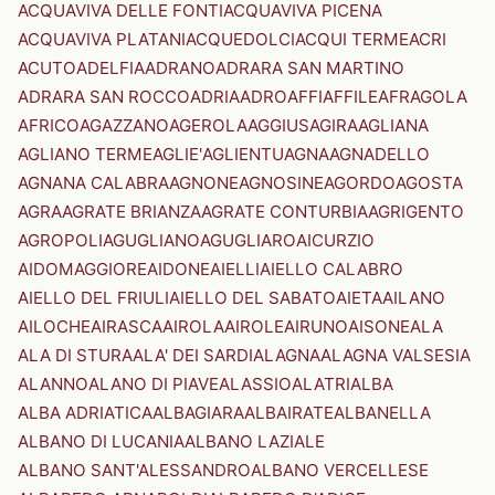
ACQUAVIVA DELLE FONTI
ACQUAVIVA PICENA
ACQUAVIVA PLATANI
ACQUEDOLCI
ACQUI TERME
ACRI
ACUTO
ADELFIA
ADRANO
ADRARA SAN MARTINO
ADRARA SAN ROCCO
ADRIA
ADRO
AFFI
AFFILE
AFRAGOLA
AFRICO
AGAZZANO
AGEROLA
AGGIUS
AGIRA
AGLIANA
AGLIANO TERME
AGLIE'
AGLIENTU
AGNA
AGNADELLO
AGNANA CALABRA
AGNONE
AGNOSINE
AGORDO
AGOSTA
AGRA
AGRATE BRIANZA
AGRATE CONTURBIA
AGRIGENTO
AGROPOLI
AGUGLIANO
AGUGLIARO
AICURZIO
AIDOMAGGIORE
AIDONE
AIELLI
AIELLO CALABRO
AIELLO DEL FRIULI
AIELLO DEL SABATO
AIETA
AILANO
AILOCHE
AIRASCA
AIROLA
AIROLE
AIRUNO
AISONE
ALA
ALA DI STURA
ALA' DEI SARDI
ALAGNA
ALAGNA VALSESIA
ALANNO
ALANO DI PIAVE
ALASSIO
ALATRI
ALBA
ALBA ADRIATICA
ALBAGIARA
ALBAIRATE
ALBANELLA
ALBANO DI LUCANIA
ALBANO LAZIALE
ALBANO SANT'ALESSANDRO
ALBANO VERCELLESE