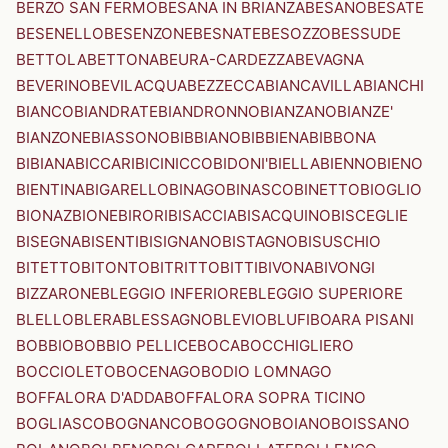
BERZO SAN FERMO
BESANA IN BRIANZA
BESANO
BESATE
BESENELLO
BESENZONE
BESNATE
BESOZZO
BESSUDE
BETTOLA
BETTONA
BEURA-CARDEZZA
BEVAGNA
BEVERINO
BEVILACQUA
BEZZECCA
BIANCAVILLA
BIANCHI
BIANCO
BIANDRATE
BIANDRONNO
BIANZANO
BIANZE'
BIANZONE
BIASSONO
BIBBIANO
BIBBIENA
BIBBONA
BIBIANA
BICCARI
BICINICCO
BIDONI'
BIELLA
BIENNO
BIENO
BIENTINA
BIGARELLO
BINAGO
BINASCO
BINETTO
BIOGLIO
BIONAZ
BIONE
BIRORI
BISACCIA
BISACQUINO
BISCEGLIE
BISEGNA
BISENTI
BISIGNANO
BISTAGNO
BISUSCHIO
BITETTO
BITONTO
BITRITTO
BITTI
BIVONA
BIVONGI
BIZZARONE
BLEGGIO INFERIORE
BLEGGIO SUPERIORE
BLELLO
BLERA
BLESSAGNO
BLEVIO
BLUFI
BOARA PISANI
BOBBIO
BOBBIO PELLICE
BOCA
BOCCHIGLIERO
BOCCIOLETO
BOCENAGO
BODIO LOMNAGO
BOFFALORA D'ADDA
BOFFALORA SOPRA TICINO
BOGLIASCO
BOGNANCO
BOGOGNO
BOIANO
BOISSANO