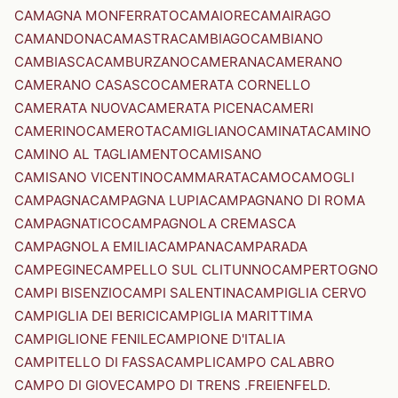
CAMAGNA MONFERRATO
CAMAIORE
CAMAIRAGO
CAMANDONA
CAMASTRA
CAMBIAGO
CAMBIANO
CAMBIASCA
CAMBURZANO
CAMERANA
CAMERANO
CAMERANO CASASCO
CAMERATA CORNELLO
CAMERATA NUOVA
CAMERATA PICENA
CAMERI
CAMERINO
CAMEROTA
CAMIGLIANO
CAMINATA
CAMINO
CAMINO AL TAGLIAMENTO
CAMISANO
CAMISANO VICENTINO
CAMMARATA
CAMO
CAMOGLI
CAMPAGNA
CAMPAGNA LUPIA
CAMPAGNANO DI ROMA
CAMPAGNATICO
CAMPAGNOLA CREMASCA
CAMPAGNOLA EMILIA
CAMPANA
CAMPARADA
CAMPEGINE
CAMPELLO SUL CLITUNNO
CAMPERTOGNO
CAMPI BISENZIO
CAMPI SALENTINA
CAMPIGLIA CERVO
CAMPIGLIA DEI BERICI
CAMPIGLIA MARITTIMA
CAMPIGLIONE FENILE
CAMPIONE D'ITALIA
CAMPITELLO DI FASSA
CAMPLI
CAMPO CALABRO
CAMPO DI GIOVE
CAMPO DI TRENS .FREIENFELD.