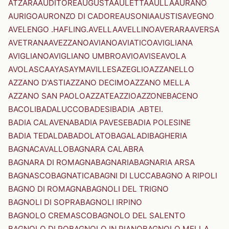
ATZARA
AUDITORE
AUGUSTA
AULETTA
AULLA
AURANO
AURIGO
AURONZO DI CADORE
AUSONIA
AUSTIS
AVEGNO
AVELENGO .HAFLING.
AVELLA
AVELLINO
AVERARA
AVERSA
AVETRANA
AVEZZANO
AVIANO
AVIATICO
AVIGLIANA
AVIGLIANO
AVIGLIANO UMBRO
AVIO
AVISE
AVOLA
AVOLASCA
AYAS
AYMAVILLES
AZEGLIO
AZZANELLO
AZZANO D'ASTI
AZZANO DECIMO
AZZANO MELLA
AZZANO SAN PAOLO
AZZATE
AZZIO
AZZONE
BACENO
BACOLI
BADALUCCO
BADESI
BADIA .ABTEI.
BADIA CALAVENA
BADIA PAVESE
BADIA POLESINE
BADIA TEDALDA
BADOLATO
BAGALADI
BAGHERIA
BAGNACAVALLO
BAGNARA CALABRA
BAGNARA DI ROMAGNA
BAGNARIA
BAGNARIA ARSA
BAGNASCO
BAGNATICA
BAGNI DI LUCCA
BAGNO A RIPOLI
BAGNO DI ROMAGNA
BAGNOLI DEL TRIGNO
BAGNOLI DI SOPRA
BAGNOLI IRPINO
BAGNOLO CREMASCO
BAGNOLO DEL SALENTO
BAGNOLO DI PO
BAGNOLO IN PIANO
BAGNOLO MELLA