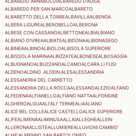
ALBAREDO ARNABOLDI
ALBAREDO D'ADIGE
ALBAREDO PER SAN MARCO
ALBARETO
ALBARETTO DELLA TORRE
ALBAVILLA
ALBENGA
ALBERA LIGURE
ALBEROBELLO
ALBERONA
ALBESE CON CASSANO
ALBETTONE
ALBI
ALBIANO
ALBIANO D'IVREA
ALBIATE
ALBIDONA
ALBIGNASEGO
ALBINEA
ALBINO
ALBIOLO
ALBISOLA SUPERIORE
ALBISSOLA MARINA
ALBIZZATE
ALBONESE
ALBOSAGGIA
ALBUGNANO
ALBUZZANO
ALCAMO
ALCARA LI FUSI
ALDENO
ALDINO .ALDEIN.
ALES
ALESSANDRIA
ALESSANDRIA DEL CARRETTO
ALESSANDRIA DELLA ROCCA
ALESSANO
ALEZIO
ALFANO
ALFEDENA
ALFIANELLO
ALFIANO NATTA
ALFONSINE
ALGHERO
ALGUA
ALI'
ALI' TERME
ALIA
ALIANO
ALICE BEL COLLE
ALICE CASTELLO
ALICE SUPERIORE
ALIFE
ALIMENA
ALIMINUSA
ALLAI
ALLEGHE
ALLEIN
ALLERONA
ALLISTE
ALLUMIERE
ALLUVIONI CAMBIO'
ALME'
ALMENNO SAN BARTOLOMEO