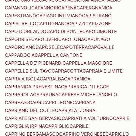
CAPANNOLI
CAPANNORI
CAPENA
CAPERGNANICA
CAPESTRANO
CAPIAGO INTIMIANO
CAPISTRANO
CAPISTRELLO
CAPITIGNANO
CAPIZZI
CAPIZZONE
CAPO D'ORLANDO
CAPO DI PONTE
CAPODIMONTE
CAPODRISE
CAPOLIVERI
CAPOLONA
CAPONAGO
CAPORCIANO
CAPOSELE
CAPOTERRA
CAPOVALLE
CAPPADOCIA
CAPPELLA CANTONE
CAPPELLA DE' PICENARDI
CAPPELLA MAGGIORE
CAPPELLE SUL TAVO
CAPRACOTTA
CAPRAIA E LIMITE
CAPRAIA ISOLA
CAPRALBA
CAPRANICA
CAPRANICA PRENESTINA
CAPRARICA DI LECCE
CAPRAROLA
CAPRAUNA
CAPRESE MICHELANGELO
CAPREZZO
CAPRI
CAPRI LEONE
CAPRIANA
CAPRIANO DEL COLLE
CAPRIATA D'ORBA
CAPRIATE SAN GERVASIO
CAPRIATI A VOLTURNO
CAPRIE
CAPRIGLIA IRPINA
CAPRIGLIO
CAPRILE
CAPRINO BERGAMASCO
CAPRINO VERONESE
CAPRIOLO