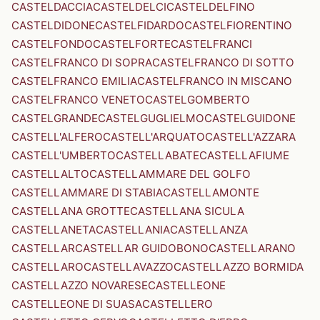
CASTELDACCIA
CASTELDELCI
CASTELDELFINO
CASTELDIDONE
CASTELFIDARDO
CASTELFIORENTINO
CASTELFONDO
CASTELFORTE
CASTELFRANCI
CASTELFRANCO DI SOPRA
CASTELFRANCO DI SOTTO
CASTELFRANCO EMILIA
CASTELFRANCO IN MISCANO
CASTELFRANCO VENETO
CASTELGOMBERTO
CASTELGRANDE
CASTELGUGLIELMO
CASTELGUIDONE
CASTELL'ALFERO
CASTELL'ARQUATO
CASTELL'AZZARA
CASTELL'UMBERTO
CASTELLABATE
CASTELLAFIUME
CASTELLALTO
CASTELLAMMARE DEL GOLFO
CASTELLAMMARE DI STABIA
CASTELLAMONTE
CASTELLANA GROTTE
CASTELLANA SICULA
CASTELLANETA
CASTELLANIA
CASTELLANZA
CASTELLAR
CASTELLAR GUIDOBONO
CASTELLARANO
CASTELLARO
CASTELLAVAZZO
CASTELLAZZO BORMIDA
CASTELLAZZO NOVARESE
CASTELLEONE
CASTELLEONE DI SUASA
CASTELLERO