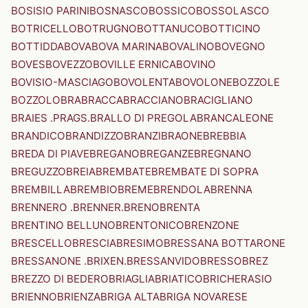
BOSISIO PARINI
BOSNASCO
BOSSICO
BOSSOLASCO
BOTRICELLO
BOTRUGNO
BOTTANUCO
BOTTICINO
BOTTIDDA
BOVA
BOVA MARINA
BOVALINO
BOVEGNO
BOVES
BOVEZZO
BOVILLE ERNICA
BOVINO
BOVISIO-MASCIAGO
BOVOLENTA
BOVOLONE
BOZZOLE
BOZZOLO
BRA
BRACCA
BRACCIANO
BRACIGLIANO
BRAIES .PRAGS.
BRALLO DI PREGOLA
BRANCALEONE
BRANDICO
BRANDIZZO
BRANZI
BRAONE
BREBBIA
BREDA DI PIAVE
BREGANO
BREGANZE
BREGNANO
BREGUZZO
BREIA
BREMBATE
BREMBATE DI SOPRA
BREMBILLA
BREMBIO
BREME
BRENDOLA
BRENNA
BRENNERO .BRENNER.
BRENO
BRENTA
BRENTINO BELLUNO
BRENTONICO
BRENZONE
BRESCELLO
BRESCIA
BRESIMO
BRESSANA BOTTARONE
BRESSANONE .BRIXEN.
BRESSANVIDO
BRESSO
BREZ
BREZZO DI BEDERO
BRIAGLIA
BRIATICO
BRICHERASIO
BRIENNO
BRIENZA
BRIGA ALTA
BRIGA NOVARESE