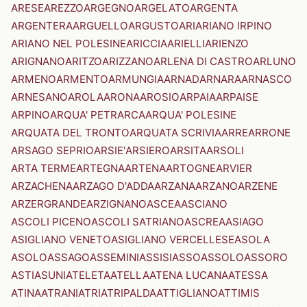
ARESE
AREZZO
ARGEGNO
ARGELATO
ARGENTA
ARGENTERA
ARGUELLO
ARGUSTO
ARI
ARIANO IRPINO
ARIANO NEL POLESINE
ARICCIA
ARIELLI
ARIENZO
ARIGNANO
ARITZO
ARIZZANO
ARLENA DI CASTRO
ARLUNO
ARMENO
ARMENTO
ARMUNGIA
ARNAD
ARNARA
ARNASCO
ARNESANO
AROLA
ARONA
AROSIO
ARPAIA
ARPAISE
ARPINO
ARQUA' PETRARCA
ARQUA' POLESINE
ARQUATA DEL TRONTO
ARQUATA SCRIVIA
ARRE
ARRONE
ARSAGO SEPRIO
ARSIE'
ARSIERO
ARSITA
ARSOLI
ARTA TERME
ARTEGNA
ARTENA
ARTOGNE
ARVIER
ARZACHENA
ARZAGO D'ADDA
ARZANA
ARZANO
ARZENE
ARZERGRANDE
ARZIGNANO
ASCEA
ASCIANO
ASCOLI PICENO
ASCOLI SATRIANO
ASCREA
ASIAGO
ASIGLIANO VENETO
ASIGLIANO VERCELLESE
ASOLA
ASOLO
ASSAGO
ASSEMINI
ASSISI
ASSO
ASSOLO
ASSORO
ASTI
ASUNI
ATELETA
ATELLA
ATENA LUCANA
ATESSA
ATINA
ATRANI
ATRI
ATRIPALDA
ATTIGLIANO
ATTIMIS