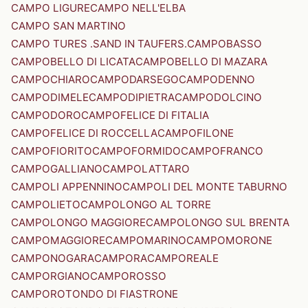
CAMPO LIGURE
CAMPO NELL'ELBA
CAMPO SAN MARTINO
CAMPO TURES .SAND IN TAUFERS.
CAMPOBASSO
CAMPOBELLO DI LICATA
CAMPOBELLO DI MAZARA
CAMPOCHIARO
CAMPODARSEGO
CAMPODENNO
CAMPODIMELE
CAMPODIPIETRA
CAMPODOLCINO
CAMPODORO
CAMPOFELICE DI FITALIA
CAMPOFELICE DI ROCCELLA
CAMPOFILONE
CAMPOFIORITO
CAMPOFORMIDO
CAMPOFRANCO
CAMPOGALLIANO
CAMPOLATTARO
CAMPOLI APPENNINO
CAMPOLI DEL MONTE TABURNO
CAMPOLIETO
CAMPOLONGO AL TORRE
CAMPOLONGO MAGGIORE
CAMPOLONGO SUL BRENTA
CAMPOMAGGIORE
CAMPOMARINO
CAMPOMORONE
CAMPONOGARA
CAMPORA
CAMPOREALE
CAMPORGIANO
CAMPOROSSO
CAMPOROTONDO DI FIASTRONE