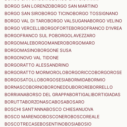
BORGO SAN LORENZO
BORGO SAN MARTINO
BORGO SAN SIRO
BORGO TICINO
BORGO TOSSIGNANO
BORGO VAL DI TARO
BORGO VALSUGANA
BORGO VELINO
BORGO VERCELLI
BORGOFORTE
BORGOFRANCO D'IVREA
BORGOFRANCO SUL PO
BORGOLAVEZZARO
BORGOMALE
BORGOMANERO
BORGOMARO
BORGOMASINO
BORGONE SUSA
BORGONOVO VAL TIDONE
BORGORATTO ALESSANDRINO
BORGORATTO MORMOROLO
BORGORICCO
BORGOROSE
BORGOSATOLLO
BORGOSESIA
BORMIDA
BORMIO
BORNASCO
BORNO
BORONEDDU
BORORE
BORRELLO
BORRIANA
BORSO DEL GRAPPA
BORTIGALI
BORTIGIADAS
BORUTTA
BORZONASCA
BOSA
BOSARO
BOSCHI SANT'ANNA
BOSCO CHIESANUOVA
BOSCO MARENGO
BOSCONERO
BOSCOREALE
BOSCOTRECASE
BOSENTINO
BOSIA
BOSIO