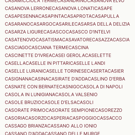
CASAMICCIOLA TERME
CASANDRINO
CASANOVA ELVO
CASANOVA LERRONE
CASANOVA LONATI
CASAPE
CASAPESENNA
CASAPINTA
CASAPROTA
CASAPULLA
CASARANO
CASARGO
CASARILE
CASARSA DELLA DELIZIA
CASARZA LIGURE
CASASCO
CASASCO D'INTELVI
CASATENOVO
CASATISMA
CASAVATORE
CASAZZA
CASCIA
CASCIAGO
CASCIANA TERME
CASCINA
CASCINETTE D'IVREA
CASEI GEROLA
CASELETTE
CASELLA
CASELLE IN PITTARI
CASELLE LANDI
CASELLE LURANI
CASELLE TORINESE
CASERTA
CASIER
CASIGNANA
CASINA
CASIRATE D'ADDA
CASLINO D'ERBA
CASNATE CON BERNATE
CASNIGO
CASOLA DI NAPOLI
CASOLA IN LUNIGIANA
CASOLA VALSENIO
CASOLE BRUZIO
CASOLE D'ELSA
CASOLI
CASORATE PRIMO
CASORATE SEMPIONE
CASOREZZO
CASORIA
CASORZO
CASPERIA
CASPOGGIO
CASSACCO
CASSAGO BRIANZA
CASSANO ALLO IONIO
CASSANO D'ADDA
CASSANO DELLE MURGE