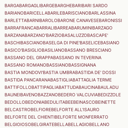
BARGA
BARGAGLI
BARGE
BARGHE
BARI
BARI SARDO
BARIANO
BARICELLA
BARILE
BARISCIANO
BARLASSINA
BARLETTA
BARNI
BAROLO
BARONE CANAVESE
BARONISSI
BARRAFRANCA
BARRALI
BARREA
BARUMINI
BARZAGO
BARZANA
BARZANO'
BARZIO
BASALUZZO
BASCAPE'
BASCHI
BASCIANO
BASELGA DI PINE'
BASELICE
BASIANO
BASICO'
BASIGLIO
BASILIANO
BASSANO BRESCIANO
BASSANO DEL GRAPPA
BASSANO IN TEVERINA
BASSANO ROMANO
BASSIANO
BASSIGNANA
BASTIA MONDOVI'
BASTIA UMBRA
BASTIDA DE' DOSSI
BASTIDA PANCARANA
BASTIGLIA
BATTAGLIA TERME
BATTIFOLLO
BATTIPAGLIA
BATTUDA
BAUCINA
BAULADU
BAUNEI
BAVENO
BAZZANO
BEDERO VALCUVIA
BEDIZZOLE
BEDOLLO
BEDONIA
BEDULITA
BEE
BEINASCO
BEINETTE
BELCASTRO
BELFIORE
BELFORTE ALL'ISAURO
BELFORTE DEL CHIENTI
BELFORTE MONFERRATO
BELGIOIOSO
BELGIRATE
BELLA
BELLAGIO
BELLANO