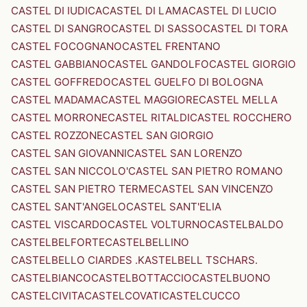
CASTEL DI IUDICA
CASTEL DI LAMA
CASTEL DI LUCIO
CASTEL DI SANGRO
CASTEL DI SASSO
CASTEL DI TORA
CASTEL FOCOGNANO
CASTEL FRENTANO
CASTEL GABBIANO
CASTEL GANDOLFO
CASTEL GIORGIO
CASTEL GOFFREDO
CASTEL GUELFO DI BOLOGNA
CASTEL MADAMA
CASTEL MAGGIORE
CASTEL MELLA
CASTEL MORRONE
CASTEL RITALDI
CASTEL ROCCHERO
CASTEL ROZZONE
CASTEL SAN GIORGIO
CASTEL SAN GIOVANNI
CASTEL SAN LORENZO
CASTEL SAN NICCOLO'
CASTEL SAN PIETRO ROMANO
CASTEL SAN PIETRO TERME
CASTEL SAN VINCENZO
CASTEL SANT'ANGELO
CASTEL SANT'ELIA
CASTEL VISCARDO
CASTEL VOLTURNO
CASTELBALDO
CASTELBELFORTE
CASTELBELLINO
CASTELBELLO CIARDES .KASTELBELL TSCHARS.
CASTELBIANCO
CASTELBOTTACCIO
CASTELBUONO
CASTELCIVITA
CASTELCOVATI
CASTELCUCCO