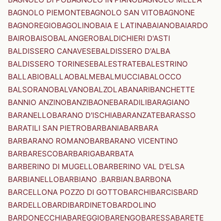
BAGNOLO PIEMONTE
BAGNOLO SAN VITO
BAGNONE
BAGNOREGIO
BAGOLINO
BAIA E LATINA
BAIANO
BAIARDO
BAIRO
BAISO
BALANGERO
BALDICHIERI D'ASTI
BALDISSERO CANAVESE
BALDISSERO D'ALBA
BALDISSERO TORINESE
BALESTRATE
BALESTRINO
BALLABIO
BALLAO
BALME
BALMUCCIA
BALOCCO
BALSORANO
BALVANO
BALZOLA
BANARI
BANCHETTE
BANNIO ANZINO
BANZI
BAONE
BARADILI
BARAGIANO
BARANELLO
BARANO D'ISCHIA
BARANZATE
BARASSO
BARATILI SAN PIETRO
BARBANIA
BARBARA
BARBARANO ROMANO
BARBARANO VICENTINO
BARBARESCO
BARBARIGA
BARBATA
BARBERINO DI MUGELLO
BARBERINO VAL D'ELSA
BARBIANELLO
BARBIANO .BARBIAN.
BARBONA
BARCELLONA POZZO DI GOTTO
BARCHI
BARCIS
BARD
BARDELLO
BARDI
BARDINETO
BARDOLINO
BARDONECCHIA
BAREGGIO
BARENGO
BARESSA
BARETE