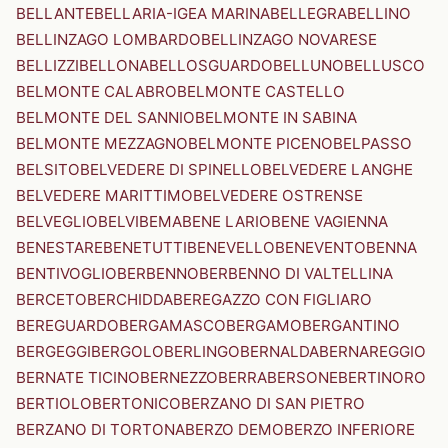
BELLANTE
BELLARIA-IGEA MARINA
BELLEGRA
BELLINO
BELLINZAGO LOMBARDO
BELLINZAGO NOVARESE
BELLIZZI
BELLONA
BELLOSGUARDO
BELLUNO
BELLUSCO
BELMONTE CALABRO
BELMONTE CASTELLO
BELMONTE DEL SANNIO
BELMONTE IN SABINA
BELMONTE MEZZAGNO
BELMONTE PICENO
BELPASSO
BELSITO
BELVEDERE DI SPINELLO
BELVEDERE LANGHE
BELVEDERE MARITTIMO
BELVEDERE OSTRENSE
BELVEGLIO
BELVI
BEMA
BENE LARIO
BENE VAGIENNA
BENESTARE
BENETUTTI
BENEVELLO
BENEVENTO
BENNA
BENTIVOGLIO
BERBENNO
BERBENNO DI VALTELLINA
BERCETO
BERCHIDDA
BEREGAZZO CON FIGLIARO
BEREGUARDO
BERGAMASCO
BERGAMO
BERGANTINO
BERGEGGI
BERGOLO
BERLINGO
BERNALDA
BERNAREGGIO
BERNATE TICINO
BERNEZZO
BERRA
BERSONE
BERTINORO
BERTIOLO
BERTONICO
BERZANO DI SAN PIETRO
BERZANO DI TORTONA
BERZO DEMO
BERZO INFERIORE