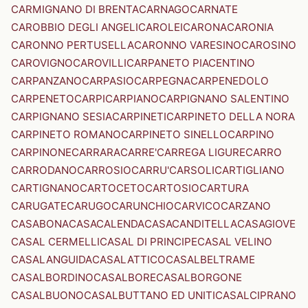
CARMIGNANO DI BRENTA
CARNAGO
CARNATE
CAROBBIO DEGLI ANGELI
CAROLEI
CARONA
CARONIA
CARONNO PERTUSELLA
CARONNO VARESINO
CAROSINO
CAROVIGNO
CAROVILLI
CARPANETO PIACENTINO
CARPANZANO
CARPASIO
CARPEGNA
CARPENEDOLO
CARPENETO
CARPI
CARPIANO
CARPIGNANO SALENTINO
CARPIGNANO SESIA
CARPINETI
CARPINETO DELLA NORA
CARPINETO ROMANO
CARPINETO SINELLO
CARPINO
CARPINONE
CARRARA
CARRE'
CARREGA LIGURE
CARRO
CARRODANO
CARROSIO
CARRU'
CARSOLI
CARTIGLIANO
CARTIGNANO
CARTOCETO
CARTOSIO
CARTURA
CARUGATE
CARUGO
CARUNCHIO
CARVICO
CARZANO
CASABONA
CASACALENDA
CASACANDITELLA
CASAGIOVE
CASAL CERMELLI
CASAL DI PRINCIPE
CASAL VELINO
CASALANGUIDA
CASALATTICO
CASALBELTRAME
CASALBORDINO
CASALBORE
CASALBORGONE
CASALBUONO
CASALBUTTANO ED UNITI
CASALCIPRANO