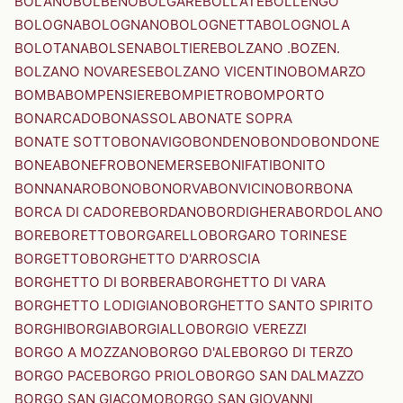
BOLANO
BOLBENO
BOLGARE
BOLLATE
BOLLENGO
BOLOGNA
BOLOGNANO
BOLOGNETTA
BOLOGNOLA
BOLOTANA
BOLSENA
BOLTIERE
BOLZANO .BOZEN.
BOLZANO NOVARESE
BOLZANO VICENTINO
BOMARZO
BOMBA
BOMPENSIERE
BOMPIETRO
BOMPORTO
BONARCADO
BONASSOLA
BONATE SOPRA
BONATE SOTTO
BONAVIGO
BONDENO
BONDO
BONDONE
BONEA
BONEFRO
BONEMERSE
BONIFATI
BONITO
BONNANARO
BONO
BONORVA
BONVICINO
BORBONA
BORCA DI CADORE
BORDANO
BORDIGHERA
BORDOLANO
BORE
BORETTO
BORGARELLO
BORGARO TORINESE
BORGETTO
BORGHETTO D'ARROSCIA
BORGHETTO DI BORBERA
BORGHETTO DI VARA
BORGHETTO LODIGIANO
BORGHETTO SANTO SPIRITO
BORGHI
BORGIA
BORGIALLO
BORGIO VEREZZI
BORGO A MOZZANO
BORGO D'ALE
BORGO DI TERZO
BORGO PACE
BORGO PRIOLO
BORGO SAN DALMAZZO
BORGO SAN GIACOMO
BORGO SAN GIOVANNI