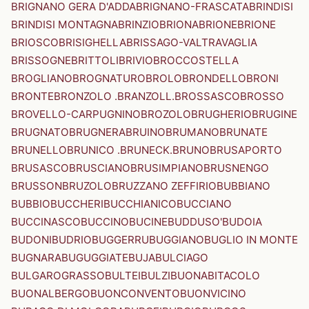
BRIGNANO GERA D'ADDA
BRIGNANO-FRASCATA
BRINDISI
BRINDISI MONTAGNA
BRINZIO
BRIONA
BRIONE
BRIONE
BRIOSCO
BRISIGHELLA
BRISSAGO-VALTRAVAGLIA
BRISSOGNE
BRITTOLI
BRIVIO
BROCCOSTELLA
BROGLIANO
BROGNATURO
BROLO
BRONDELLO
BRONI
BRONTE
BRONZOLO .BRANZOLL.
BROSSASCO
BROSSO
BROVELLO-CARPUGNINO
BROZOLO
BRUGHERIO
BRUGINE
BRUGNATO
BRUGNERA
BRUINO
BRUMANO
BRUNATE
BRUNELLO
BRUNICO .BRUNECK.
BRUNO
BRUSAPORTO
BRUSASCO
BRUSCIANO
BRUSIMPIANO
BRUSNENGO
BRUSSON
BRUZOLO
BRUZZANO ZEFFIRIO
BUBBIANO
BUBBIO
BUCCHERI
BUCCHIANICO
BUCCIANO
BUCCINASCO
BUCCINO
BUCINE
BUDDUSO'
BUDOIA
BUDONI
BUDRIO
BUGGERRU
BUGGIANO
BUGLIO IN MONTE
BUGNARA
BUGUGGIATE
BUJA
BULCIAGO
BULGAROGRASSO
BULTEI
BULZI
BUONABITACOLO
BUONALBERGO
BUONCONVENTO
BUONVICINO