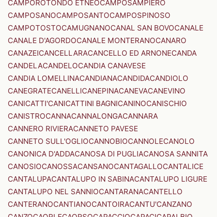
CAMPOROTONDO ETNEO
CAMPOSAMPIERO
CAMPOSANO
CAMPOSANTO
CAMPOSPINOSO
CAMPOTOSTO
CAMUGNANO
CANAL SAN BOVO
CANALE
CANALE D'AGORDO
CANALE MONTERANO
CANARO
CANAZEI
CANCELLARA
CANCELLO ED ARNONE
CANDA
CANDELA
CANDELO
CANDIA CANAVESE
CANDIA LOMELLINA
CANDIANA
CANDIDA
CANDIOLO
CANEGRATE
CANELLI
CANEPINA
CANEVA
CANEVINO
CANICATTI'
CANICATTINI BAGNI
CANINO
CANISCHIO
CANISTRO
CANNA
CANNALONGA
CANNARA
CANNERO RIVIERA
CANNETO PAVESE
CANNETO SULL'OGLIO
CANNOBIO
CANNOLE
CANOLO
CANONICA D'ADDA
CANOSA DI PUGLIA
CANOSA SANNITA
CANOSIO
CANOSSA
CANSANO
CANTAGALLO
CANTALICE
CANTALUPA
CANTALUPO IN SABINA
CANTALUPO LIGURE
CANTALUPO NEL SANNIO
CANTARANA
CANTELLO
CANTERANO
CANTIANO
CANTOIRA
CANTU'
CANZANO
CANZO
CAORLE
CAORSO
CAPACCIO
CAPACI
CAPALBIO