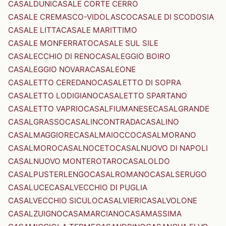
CASALDUNI
CASALE CORTE CERRO
CASALE CREMASCO-VIDOLASCO
CASALE DI SCODOSIA
CASALE LITTA
CASALE MARITTIMO
CASALE MONFERRATO
CASALE SUL SILE
CASALECCHIO DI RENO
CASALEGGIO BOIRO
CASALEGGIO NOVARA
CASALEONE
CASALETTO CEREDANO
CASALETTO DI SOPRA
CASALETTO LODIGIANO
CASALETTO SPARTANO
CASALETTO VAPRIO
CASALFIUMANESE
CASALGRANDE
CASALGRASSO
CASALINCONTRADA
CASALINO
CASALMAGGIORE
CASALMAIOCCO
CASALMORANO
CASALMORO
CASALNOCETO
CASALNUOVO DI NAPOLI
CASALNUOVO MONTEROTARO
CASALOLDO
CASALPUSTERLENGO
CASALROMANO
CASALSERUGO
CASALUCE
CASALVECCHIO DI PUGLIA
CASALVECCHIO SICULO
CASALVIERI
CASALVOLONE
CASALZUIGNO
CASAMARCIANO
CASAMASSIMA