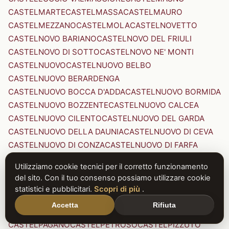
CASTELMARTE
CASTELMASSA
CASTELMAURO
CASTELMEZZANO
CASTELMOLA
CASTELNOVETTO
CASTELNOVO BARIANO
CASTELNOVO DEL FRIULI
CASTELNOVO DI SOTTO
CASTELNOVO NE' MONTI
CASTELNUOVO
CASTELNUOVO BELBO
CASTELNUOVO BERARDENGA
CASTELNUOVO BOCCA D'ADDA
CASTELNUOVO BORMIDA
CASTELNUOVO BOZZENTE
CASTELNUOVO CALCEA
CASTELNUOVO CILENTO
CASTELNUOVO DEL GARDA
CASTELNUOVO DELLA DAUNIA
CASTELNUOVO DI CEVA
CASTELNUOVO DI CONZA
CASTELNUOVO DI FARFA
CASTELNUOVO DI GARFAGNANA
Utilizziamo cookie tecnici per il corretto funzionamento
CASTELNUOVO DI PORTO
CASTELNUOVO DON BOSCO
del sito. Con il tuo consenso possiamo utilizzare cookie
CASTELNUOVO MAGRA
CASTELNUOVO NIGRA
statistici e pubblicitari.
Scopri di più
.
CASTELNUOVO PARANO
CASTELNUOVO RANGONE
Accetta
Rifiuta
CASTELNUOVO SCRIVIA
CASTELNUOVO VAL DI CECINA
CASTELPAGANO
CASTELPETROSO
CASTELPIZZUTO