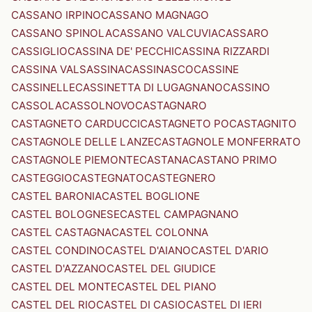
CASSANO IRPINO
CASSANO MAGNAGO
CASSANO SPINOLA
CASSANO VALCUVIA
CASSARO
CASSIGLIO
CASSINA DE' PECCHI
CASSINA RIZZARDI
CASSINA VALSASSINA
CASSINASCO
CASSINE
CASSINELLE
CASSINETTA DI LUGAGNANO
CASSINO
CASSOLA
CASSOLNOVO
CASTAGNARO
CASTAGNETO CARDUCCI
CASTAGNETO PO
CASTAGNITO
CASTAGNOLE DELLE LANZE
CASTAGNOLE MONFERRATO
CASTAGNOLE PIEMONTE
CASTANA
CASTANO PRIMO
CASTEGGIO
CASTEGNATO
CASTEGNERO
CASTEL BARONIA
CASTEL BOGLIONE
CASTEL BOLOGNESE
CASTEL CAMPAGNANO
CASTEL CASTAGNA
CASTEL COLONNA
CASTEL CONDINO
CASTEL D'AIANO
CASTEL D'ARIO
CASTEL D'AZZANO
CASTEL DEL GIUDICE
CASTEL DEL MONTE
CASTEL DEL PIANO
CASTEL DEL RIO
CASTEL DI CASIO
CASTEL DI IERI