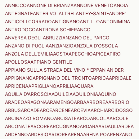
ANNICCO
ANNONE DI BRIANZA
ANNONE VENETO
ANOIA
ANTEGNATE
ANTERIVO .ALTREI.
ANTEY-SAINT-ANDRE'
ANTICOLI CORRADO
ANTIGNANO
ANTILLO
ANTONIMINA
ANTRODOCO
ANTRONA SCHIERANCO
ANVERSA DEGLI ABRUZZI
ANZANO DEL PARCO
ANZANO DI PUGLIA
ANZI
ANZIO
ANZOLA D'OSSOLA
ANZOLA DELL'EMILIA
AOSTA
APECCHIO
APICE
APIRO
APOLLOSA
APPIANO GENTILE
APPIANO SULLA STRADA DEL VINO * EPPAN AN DER
APPIGNANO
APPIGNANO DEL TRONTO
APRICA
APRICALE
APRICENA
APRIGLIANO
APRILIA
AQUARA
AQUILA D'ARROSCIA
AQUILEIA
AQUILONIA
AQUINO
ARADEO
ARAGONA
ARAMENGO
ARBA
ARBOREA
ARBORIO
ARBUS
ARCADE
ARCE
ARCENE
ARCEVIA
ARCHI
ARCIDOSSO
ARCINAZZO ROMANO
ARCISATE
ARCO
ARCOLA
ARCOLE
ARCONATE
ARCORE
ARCUGNANO
ARDARA
ARDAULI
ARDEA
ARDENNO
ARDESIO
ARDORE
ARENA
ARENA PO
ARENZANO