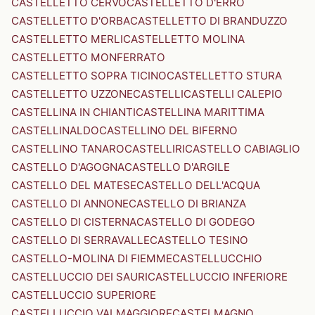
CASTELLETTO CERVO
CASTELLETTO D'ERRO
CASTELLETTO D'ORBA
CASTELLETTO DI BRANDUZZO
CASTELLETTO MERLI
CASTELLETTO MOLINA
CASTELLETTO MONFERRATO
CASTELLETTO SOPRA TICINO
CASTELLETTO STURA
CASTELLETTO UZZONE
CASTELLI
CASTELLI CALEPIO
CASTELLINA IN CHIANTI
CASTELLINA MARITTIMA
CASTELLINALDO
CASTELLINO DEL BIFERNO
CASTELLINO TANARO
CASTELLIRI
CASTELLO CABIAGLIO
CASTELLO D'AGOGNA
CASTELLO D'ARGILE
CASTELLO DEL MATESE
CASTELLO DELL'ACQUA
CASTELLO DI ANNONE
CASTELLO DI BRIANZA
CASTELLO DI CISTERNA
CASTELLO DI GODEGO
CASTELLO DI SERRAVALLE
CASTELLO TESINO
CASTELLO-MOLINA DI FIEMME
CASTELLUCCHIO
CASTELLUCCIO DEI SAURI
CASTELLUCCIO INFERIORE
CASTELLUCCIO SUPERIORE
CASTELLUCCIO VALMAGGIORE
CASTELMAGNO