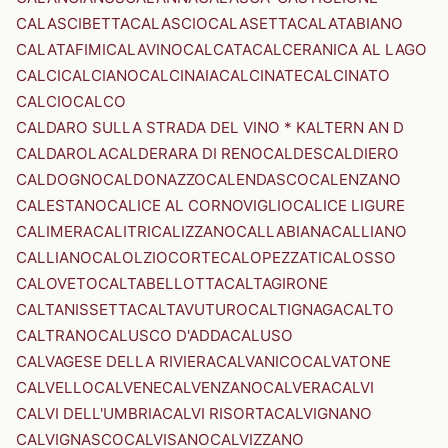
CALASCIBETTA
CALASCIO
CALASETTA
CALATABIANO
CALATAFIMI
CALAVINO
CALCATA
CALCERANICA AL LAGO
CALCI
CALCIANO
CALCINAIA
CALCINATE
CALCINATO
CALCIO
CALCO
CALDARO SULLA STRADA DEL VINO * KALTERN AN D
CALDAROLA
CALDERARA DI RENO
CALDES
CALDIERO
CALDOGNO
CALDONAZZO
CALENDASCO
CALENZANO
CALESTANO
CALICE AL CORNOVIGLIO
CALICE LIGURE
CALIMERA
CALITRI
CALIZZANO
CALLABIANA
CALLIANO
CALLIANO
CALOLZIOCORTE
CALOPEZZATI
CALOSSO
CALOVETO
CALTABELLOTTA
CALTAGIRONE
CALTANISSETTA
CALTAVUTURO
CALTIGNAGA
CALTO
CALTRANO
CALUSCO D'ADDA
CALUSO
CALVAGESE DELLA RIVIERA
CALVANICO
CALVATONE
CALVELLO
CALVENE
CALVENZANO
CALVERA
CALVI
CALVI DELL'UMBRIA
CALVI RISORTA
CALVIGNANO
CALVIGNASCO
CALVISANO
CALVIZZANO