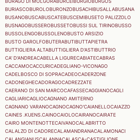
BURAGO DI MOLGORA
BURCEI
BURGIO
BURGOS
BURIASCO
BUROLO
BURONZO
BUSACHI
BUSALLA
BUSANA
BUSANO
BUSCA
BUSCATE
BUSCEMI
BUSETO PALIZZOLO
BUSNAGO
BUSSERO
BUSSETO
BUSSI SUL TIRINO
BUSSO
BUSSOLENGO
BUSSOLENO
BUSTO ARSIZIO
BUSTO GAROLFO
BUTERA
BUTI
BUTTAPIETRA
BUTTIGLIERA ALTA
BUTTIGLIERA D'ASTI
BUTTRIO
CA' D'ANDREA
CABELLA LIGURE
CABIATE
CABRAS
CACCAMO
CACCURI
CADEGLIANO-VICONAGO
CADELBOSCO DI SOPRA
CADEO
CADERZONE
CADONEGHE
CADORAGO
CADREZZATE
CAERANO DI SAN MARCO
CAFASSE
CAGGIANO
CAGLI
CAGLIARI
CAGLIO
CAGNANO AMITERNO
CAGNANO VARANO
CAGNO
CAGNO'
CAIANELLO
CAIAZZO
CAINES .KUENS.
CAINO
CAIOLO
CAIRANO
CAIRATE
CAIRO MONTENOTTE
CAIVANO
CALABRITTO
CALALZO DI CADORE
CALAMANDRANA
CALAMONACI
CALANGIANUS
CALANNA
CALASCA-CASTIGLIONE