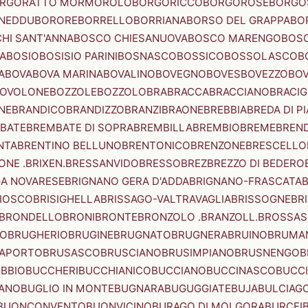
RGORATTO MORMOROLO
BORGORICCO
BORGOROSE
BORGO
NEDDU
BORORE
BORRELLO
BORRIANA
BORSO DEL GRAPPA
BO
HI SANT'ANNA
BOSCO CHIESANUOVA
BOSCO MARENGO
BOS
A
BOSIO
BOSISIO PARINI
BOSNASCO
BOSSICO
BOSSOLASCO
B
A
BOVA
BOVA MARINA
BOVALINO
BOVEGNO
BOVES
BOVEZZO
BOV
OVOLONE
BOZZOLE
BOZZOLO
BRA
BRACCA
BRACCIANO
BRACIG
NE
BRANDICO
BRANDIZZO
BRANZI
BRAONE
BREBBIA
BREDA DI P
BATE
BREMBATE DI SOPRA
BREMBILLA
BREMBIO
BREME
BREN
NTA
BRENTINO BELLUNO
BRENTONICO
BRENZONE
BRESCELLO
NE .BRIXEN.
BRESSANVIDO
BRESSO
BREZ
BREZZO DI BEDERO
GA NOVARESE
BRIGNANO GERA D'ADDA
BRIGNANO-FRASCATA
B
IOSCO
BRISIGHELLA
BRISSAGO-VALTRAVAGLIA
BRISSOGNE
BR
BRONDELLO
BRONI
BRONTE
BRONZOLO .BRANZOLL.
BROSSA
LO
BRUGHERIO
BRUGINE
BRUGNATO
BRUGNERA
BRUINO
BRUMA
APORTO
BRUSASCO
BRUSCIANO
BRUSIMPIANO
BRUSNENGO
B
BBIO
BUCCHERI
BUCCHIANICO
BUCCIANO
BUCCINASCO
BUCC
ANO
BUGLIO IN MONTE
BUGNARA
BUGUGGIATE
BUJA
BULCIAG
BUONCONVENTO
BUONVICINO
BURAGO DI MOLGORA
BURCEI