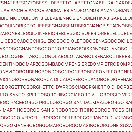
ESNATE
BESOZZO
BESSUDE
BETTOLA
BETTONA
BEURA-CARDE
LLA
BIANCHI
BIANCO
BIANDRATE
BIANDRONNO
BIANZANO
BIANZ
I
BICINICCO
BIDONI'
BIELLA
BIENNO
BIENO
BIENTINA
BIGARELLO
ACQUINO
BISCEGLIE
BISEGNA
BISENTI
BISIGNANO
BISTAGNO
BI
ZZARONE
BLEGGIO INFERIORE
BLEGGIO SUPERIORE
BLELLO
BL
LICE
BOCA
BOCCHIGLIERO
BOCCIOLETO
BOCENAGO
BODIO L
IASCO
BOGNANCO
BOGOGNO
BOIANO
BOISSANO
BOLANO
BOL
O
BOLOGNETTA
BOLOGNOLA
BOLOTANA
BOLSENA
BOLTIERE
B
CENTINO
BOMARZO
BOMBA
BOMPENSIERE
BOMPIETRO
BOMP
ONAVIGO
BONDENO
BONDO
BONDONE
BONEA
BONEFRO
BONE
VICINO
BORBONA
BORCA DI CADORE
BORDANO
BORDIGHERA
E
BORGETTO
BORGHETTO D'ARROSCIA
BORGHETTO DI BORB
TO SANTO SPIRITO
BORGHI
BORGIA
BORGIALLO
BORGIO VERE
RGO PACE
BORGO PRIOLO
BORGO SAN DALMAZZO
BORGO SA
N MARTINO
BORGO SAN SIRO
BORGO TICINO
BORGO TOSSIG
NO
BORGO VERCELLI
BORGOFORTE
BORGOFRANCO D'IVREA
BO
BORGOMANERO
BORGOMARO
BORGOMASINO
BORGONE SUSA