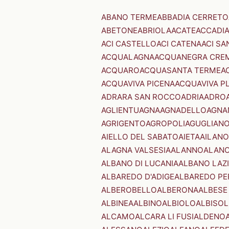
ABANO TERME
ABBADIA CERRETO
ABETONE
ABRIOLA
ACATE
ACCADI
ACI CASTELLO
ACI CATENA
ACI SA
ACQUALAGNA
ACQUANEGRA CRE
ACQUARO
ACQUASANTA TERME
A
ACQUAVIVA PICENA
ACQUAVIVA P
ADRARA SAN ROCCO
ADRIA
ADRO
AGLIENTU
AGNA
AGNADELLO
AGNA
AGRIGENTO
AGROPOLI
AGUGLIAN
AIELLO DEL SABATO
AIETA
AILANO
ALAGNA VALSESIA
ALANNO
ALANO
ALBANO DI LUCANIA
ALBANO LAZ
ALBAREDO D'ADIGE
ALBAREDO PE
ALBEROBELLO
ALBERONA
ALBESE
ALBINEA
ALBINO
ALBIOLO
ALBISOL
ALCAMO
ALCARA LI FUSI
ALDENO