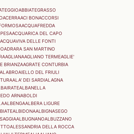
ATEGGIO
ABBIATEGRASSO
O
ACERRA
ACI BONACCORSI
FORMOSA
ACQUAFREDDA
PESA
ACQUARICA DEL CAPO
ACQUAVIVA DELLE FONTI
NO
ADRARA SAN MARTINO
RA
AGLIANA
AGLIANO TERME
AGLIE'
E BRIANZA
AGRATE CONTURBIA
CALABRO
AIELLO DEL FRIULI
STURA
ALA' DEI SARDI
ALAGNA
LBAIRATE
ALBANELLA
EDO ARNABOLDI
LA
ALBENGA
ALBERA LIGURE
BIATE
ALBIDONA
ALBIGNASEGO
SAGGIA
ALBUGNANO
ALBUZZANO
ETTO
ALESSANDRIA DELLA ROCCA