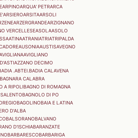
E
ARPINO
ARQUA' PETRARCA
E'
ARSIERO
ARSITA
ARSOLI
RZENE
ARZERGRANDE
ARZIGNANO
NO VERCELLESE
ASOLA
ASOLO
SSA
ATINA
ATRANI
ATRI
ATRIPALDA
 CADORE
AUSONIA
AUSTIS
AVEGNO
AVIGLIANA
AVIGLIANO
D'ASTI
AZZANO DECIMO
BADIA .ABTEI.
BADIA CALAVENA
BAGNARA CALABRA
 A RIPOLI
BAGNO DI ROMAGNA
 SALENTO
BAGNOLO DI PO
OREGIO
BAGOLINO
BAIA E LATINA
ERO D'ALBA
CO
BALSORANO
BALVANO
RANO D'ISCHIA
BARANZATE
INO
BARBARESCO
BARBARIGA