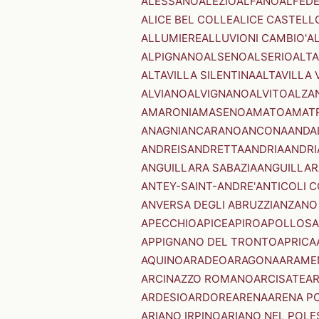
ALESSANO
ALEZIO
ALFANO
ALFED
ALICE BEL COLLE
ALICE CASTELL
ALLUMIERE
ALLUVIONI CAMBIO'
A
ALPIGNANO
ALSENO
ALSERIO
ALT
ALTAVILLA SILENTINA
ALTAVILLA 
ALVIANO
ALVIGNANO
ALVITO
ALZA
AMARONI
AMASENO
AMATO
AMAT
ANAGNI
ANCARANO
ANCONA
ANDA
ANDREIS
ANDRETTA
ANDRIA
ANDRI
ANGUILLARA SABAZIA
ANGUILLAR
ANTEY-SAINT-ANDRE'
ANTICOLI 
ANVERSA DEGLI ABRUZZI
ANZANO
APECCHIO
APICE
APIRO
APOLLOSA
APPIGNANO DEL TRONTO
APRICA
AQUINO
ARADEO
ARAGONA
ARAME
ARCINAZZO ROMANO
ARCISATE
A
ARDESIO
ARDORE
ARENA
ARENA P
ARIANO IRPINO
ARIANO NEL POLE