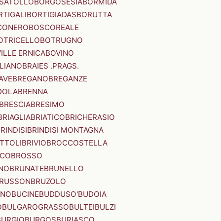
SATOLLO
BORGOSESIA
BORMIDA
RTIGALI
BORTIGIADAS
BORUTTA
CONERO
BOSCOREALE
OTRICELLO
BOTRUGNO
ILLE ERNICA
BOVINO
LIANO
BRAIES .PRAGS.
IAVE
BREGANO
BREGANZE
DOLA
BRENNA
BRESCIA
BRESIMO
BRIAGLIA
BRIATICO
BRICHERASIO
RINDISI
BRINDISI MONTAGNA
ITTOLI
BRIVIO
BROCCOSTELLA
SCO
BROSSO
NO
BRUNATE
BRUNELLO
RUSSON
BRUZOLO
INO
BUCINE
BUDDUSO'
BUDOIA
O
BULGAROGRASSO
BULTEI
BULZI
BURGIO
BURGOS
BURIASCO