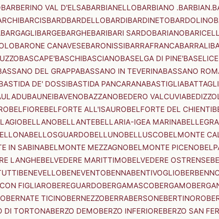
O
BARBERINO VAL D'ELSA
BARBIANELLO
BARBIANO .BARBIAN.
B
ARCHI
BARCIS
BARD
BARDELLO
BARDI
BARDINETO
BARDOLINO
B
A
BARGAGLI
BARGE
BARGHE
BARI
BARI SARDO
BARIANO
BARICEL
OLO
BARONE CANAVESE
BARONISSI
BARRAFRANCA
BARRALI
B
UZZO
BASCAPE'
BASCHI
BASCIANO
BASELGA DI PINE'
BASELICE
BASSANO DEL GRAPPA
BASSANO IN TEVERINA
BASSANO ROM
BASTIDA DE' DOSSI
BASTIDA PANCARANA
BASTIGLIA
BATTAGL
AULADU
BAUNEI
BAVENO
BAZZANO
BEDERO VALCUVIA
BEDIZZO
RO
BELFIORE
BELFORTE ALL'ISAURO
BELFORTE DEL CHIENTI
B
LAGIO
BELLANO
BELLANTE
BELLARIA-IGEA MARINA
BELLEGRA
ELLONA
BELLOSGUARDO
BELLUNO
BELLUSCO
BELMONTE CA
E IN SABINA
BELMONTE MEZZAGNO
BELMONTE PICENO
BELP
RE LANGHE
BELVEDERE MARITTIMO
BELVEDERE OSTRENSE
B
TUTTI
BENEVELLO
BENEVENTO
BENNA
BENTIVOGLIO
BERBENN
CON FIGLIARO
BEREGUARDO
BERGAMASCO
BERGAMO
BERGA
IO
BERNATE TICINO
BERNEZZO
BERRA
BERSONE
BERTINORO
BE
 DI TORTONA
BERZO DEMO
BERZO INFERIORE
BERZO SAN FE