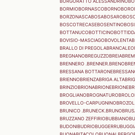
BORGORATTO ALESSANDRINO
BO
BORMIO
BORNASCO
BORNO
BORO
BORZONASCA
BOSA
BOSARO
BOSC
BOSCOTRECASE
BOSENTINO
BOSI
BOTTANUCO
BOTTICINO
BOTTIDD
BOVISIO-MASCIAGO
BOVOLENTA
B
BRALLO DI PREGOLA
BRANCALEO
BREGNANO
BREGUZZO
BREIA
BREM
BRENNERO .BRENNER.
BRENO
BRE
BRESSANA BOTTARONE
BRESSANO
BRIENNO
BRIENZA
BRIGA ALTA
BRI
BRINZIO
BRIONA
BRIONE
BRIONE
BR
BROGLIANO
BROGNATURO
BROLO
BROVELLO-CARPUGNINO
BROZO
BRUNICO .BRUNECK.
BRUNO
BRUS
BRUZZANO ZEFFIRIO
BUBBIANO
BU
BUDONI
BUDRIO
BUGGERRU
BUGGI
BUONABITACOLO
BUONALBERGO