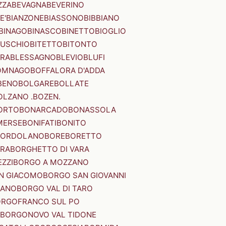
ZZA
BEVAGNA
BEVERINO
E'
BIANZONE
BIASSONO
BIBBIANO
BINAGO
BINASCO
BINETTO
BIOGLIO
SUSCHIO
BITETTO
BITONTO
ERA
BLESSAGNO
BLEVIO
BLUFI
OMNAGO
BOFFALORA D'ADDA
BENO
BOLGARE
BOLLATE
OLZANO .BOZEN.
ORTO
BONARCADO
BONASSOLA
MERSE
BONIFATI
BONITO
BORDOLANO
BORE
BORETTO
ERA
BORGHETTO DI VARA
ZZI
BORGO A MOZZANO
N GIACOMO
BORGO SAN GIOVANNI
NANO
BORGO VAL DI TARO
RGOFRANCO SUL PO
BORGONOVO VAL TIDONE