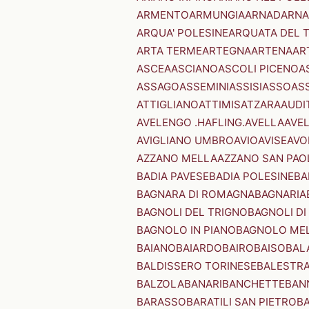
ARMENTO
ARMUNGIA
ARNAD
ARNA
ARQUA' POLESINE
ARQUATA DEL 
ARTA TERME
ARTEGNA
ARTENA
AR
ASCEA
ASCIANO
ASCOLI PICENO
A
ASSAGO
ASSEMINI
ASSISI
ASSO
AS
ATTIGLIANO
ATTIMIS
ATZARA
AUDI
AVELENGO .HAFLING.
AVELLA
AVE
AVIGLIANO UMBRO
AVIO
AVISE
AVO
AZZANO MELLA
AZZANO SAN PAO
BADIA PAVESE
BADIA POLESINE
BA
BAGNARA DI ROMAGNA
BAGNARIA
BAGNOLI DEL TRIGNO
BAGNOLI DI
BAGNOLO IN PIANO
BAGNOLO ME
BAIANO
BAIARDO
BAIRO
BAISO
BAL
BALDISSERO TORINESE
BALESTR
BALZOLA
BANARI
BANCHETTE
BAN
BARASSO
BARATILI SAN PIETRO
B