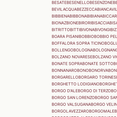
BESATE
BESENELLO
BESENZONE
B
BEVILACQUA
BEZZECCA
BIANCAVI
BIBBIENA
BIBBONA
BIBIANA
BICCAR
BIONAZ
BIONE
BIRORI
BISACCIA
BIS
BITRITTO
BITTI
BIVONA
BIVONGI
BI
BOARA PISANI
BOBBIO
BOBBIO PEL
BOFFALORA SOPRA TICINO
BOGL
BOLLENGO
BOLOGNA
BOLOGNAN
BOLZANO NOVARESE
BOLZANO VI
BONATE SOPRA
BONATE SOTTO
B
BONNANARO
BONO
BONORVA
BON
BORGARELLO
BORGARO TORINES
BORGHETTO LODIGIANO
BORGHET
BORGO D'ALE
BORGO DI TERZO
BO
BORGO SAN LORENZO
BORGO SA
BORGO VALSUGANA
BORGO VELI
BORGOLAVEZZARO
BORGOMALE