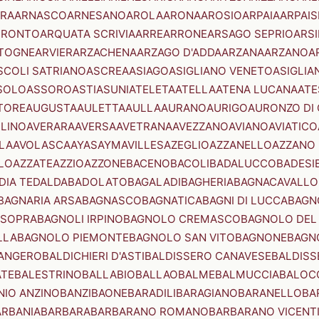
RA
ARNASCO
ARNESANO
AROLA
ARONA
AROSIO
ARPAIA
ARPAIS
TRONTO
ARQUATA SCRIVIA
ARRE
ARRONE
ARSAGO SEPRIO
ARSI
TOGNE
ARVIER
ARZACHENA
ARZAGO D'ADDA
ARZANA
ARZANO
A
SCOLI SATRIANO
ASCREA
ASIAGO
ASIGLIANO VENETO
ASIGLIA
SOLO
ASSORO
ASTI
ASUNI
ATELETA
ATELLA
ATENA LUCANA
ATE
TORE
AUGUSTA
AULETTA
AULLA
AURANO
AURIGO
AURONZO DI
LLINO
AVERARA
AVERSA
AVETRANA
AVEZZANO
AVIANO
AVIATICO
LA
AVOLASCA
AYAS
AYMAVILLES
AZEGLIO
AZZANELLO
AZZANO 
LO
AZZATE
AZZIO
AZZONE
BACENO
BACOLI
BADALUCCO
BADESI
DIA TEDALDA
BADOLATO
BAGALADI
BAGHERIA
BAGNACAVALLO
BAGNARIA ARSA
BAGNASCO
BAGNATICA
BAGNI DI LUCCA
BAGNO
 SOPRA
BAGNOLI IRPINO
BAGNOLO CREMASCO
BAGNOLO DEL
LLA
BAGNOLO PIEMONTE
BAGNOLO SAN VITO
BAGNONE
BAGN
ANGERO
BALDICHIERI D'ASTI
BALDISSERO CANAVESE
BALDISS
ATE
BALESTRINO
BALLABIO
BALLAO
BALME
BALMUCCIA
BALOC
NIO ANZINO
BANZI
BAONE
BARADILI
BARAGIANO
BARANELLO
BA
ARBANIA
BARBARA
BARBARANO ROMANO
BARBARANO VICENT