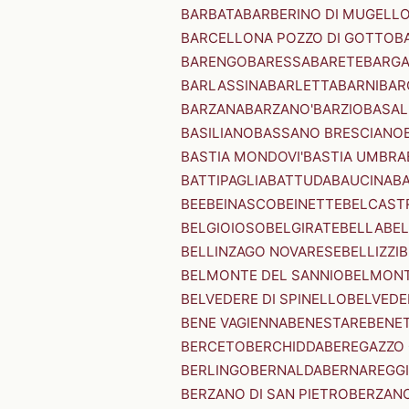
BARBATA
BARBERINO DI MUGELL
BARCELLONA POZZO DI GOTTO
B
BARENGO
BARESSA
BARETE
BARG
BARLASSINA
BARLETTA
BARNI
BAR
BARZANA
BARZANO'
BARZIO
BASAL
BASILIANO
BASSANO BRESCIANO
BASTIA MONDOVI'
BASTIA UMBRA
BATTIPAGLIA
BATTUDA
BAUCINA
B
BEE
BEINASCO
BEINETTE
BELCAST
BELGIOIOSO
BELGIRATE
BELLA
BEL
BELLINZAGO NOVARESE
BELLIZZI
B
BELMONTE DEL SANNIO
BELMONT
BELVEDERE DI SPINELLO
BELVEDE
BENE VAGIENNA
BENESTARE
BENE
BERCETO
BERCHIDDA
BEREGAZZO 
BERLINGO
BERNALDA
BERNAREGG
BERZANO DI SAN PIETRO
BERZANO