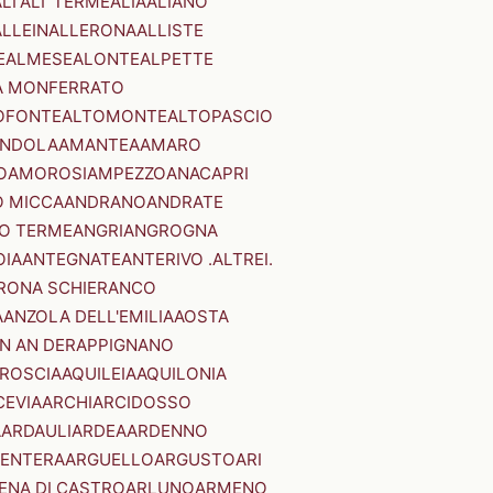
LI'
ALI' TERME
ALIA
ALIANO
ALLEIN
ALLERONA
ALLISTE
E
ALMESE
ALONTE
ALPETTE
A MONFERRATO
OFONTE
ALTOMONTE
ALTOPASCIO
NDOLA
AMANTEA
AMARO
O
AMOROSI
AMPEZZO
ANACAPRI
 MICCA
ANDRANO
ANDRATE
O TERME
ANGRI
ANGROGNA
OIA
ANTEGNATE
ANTERIVO .ALTREI.
RONA SCHIERANCO
A
ANZOLA DELL'EMILIA
AOSTA
N AN DER
APPIGNANO
RROSCIA
AQUILEIA
AQUILONIA
CEVIA
ARCHI
ARCIDOSSO
A
ARDAULI
ARDEA
ARDENNO
ENTERA
ARGUELLO
ARGUSTO
ARI
ENA DI CASTRO
ARLUNO
ARMENO