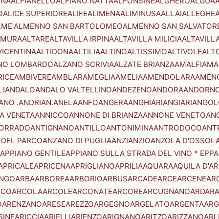
ENA
ALFIANELLO
ALFIANO NATTA
ALFONSINE
ALGHERO
ALGUA
A
O
ALICE SUPERIORE
ALIFE
ALIMENA
ALIMINUSA
ALLAI
ALLEGHE
LME'
ALMENNO SAN BARTOLOMEO
ALMENNO SAN SALVATOR
AMURA
ALTARE
ALTAVILLA IRPINA
ALTAVILLA MILICIA
ALTAVILL
VICENTINA
ALTIDONA
ALTILIA
ALTINO
ALTISSIMO
ALTIVOLE
ALT
NO LOMBARDO
ALZANO SCRIVIA
ALZATE BRIANZA
AMALFI
AMA
RICE
AMBIVERE
AMBLAR
AMEGLIA
AMELIA
AMENDOLARA
AMEN
LI
ANDALO
ANDALO VALTELLINO
ANDEZENO
ANDORA
ANDORNO
ANO .ANDRIAN.
ANELA
ANFO
ANGERA
ANGHIARI
ANGIARI
ANGOL
A VENETA
ANNICCO
ANNONE DI BRIANZA
ANNONE VENETO
AN
CORRADO
ANTIGNANO
ANTILLO
ANTONIMINA
ANTRODOCO
ANT
 DEL PARCO
ANZANO DI PUGLIA
ANZI
ANZIO
ANZOLA D'OSSOL
APPIANO GENTILE
APPIANO SULLA STRADA DEL VINO * EPPA
APRICALE
APRICENA
APRIGLIANO
APRILIA
AQUARA
AQUILA D'A
NGO
ARBA
ARBOREA
ARBORIO
ARBUS
ARCADE
ARCE
ARCENE
AR
RCO
ARCOLA
ARCOLE
ARCONATE
ARCORE
ARCUGNANO
ARDAR
O
ARENZANO
ARESE
AREZZO
ARGEGNO
ARGELATO
ARGENTA
ARG
SINE
ARICCIA
ARIELLI
ARIENZO
ARIGNANO
ARITZO
ARIZZANO
ARL