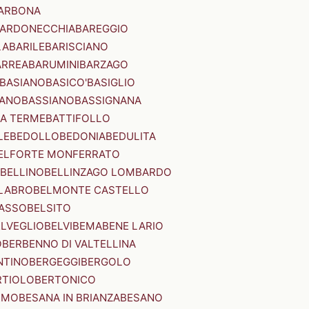
ARBONA
ARDONECCHIA
BAREGGIO
LA
BARILE
BARISCIANO
ARREA
BARUMINI
BARZAGO
BASIANO
BASICO'
BASIGLIO
ANO
BASSIANO
BASSIGNANA
IA TERME
BATTIFOLLO
LE
BEDOLLO
BEDONIA
BEDULITA
ELFORTE MONFERRATO
BELLINO
BELLINZAGO LOMBARDO
LABRO
BELMONTE CASTELLO
ASSO
BELSITO
ELVEGLIO
BELVI
BEMA
BENE LARIO
O
BERBENNO DI VALTELLINA
NTINO
BERGEGGI
BERGOLO
RTIOLO
BERTONICO
RMO
BESANA IN BRIANZA
BESANO