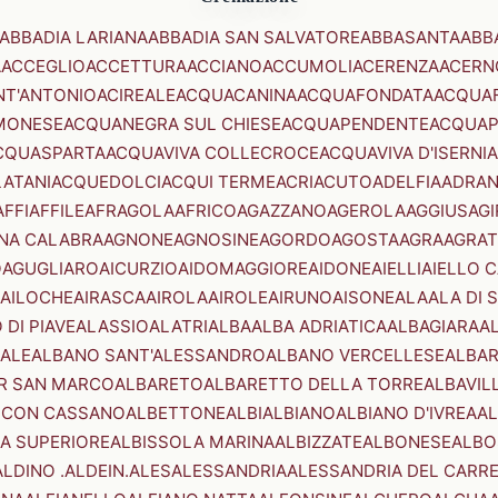
ABBADIA LARIANA
ABBADIA SAN SALVATORE
ABBASANTA
ABB
A
ACCEGLIO
ACCETTURA
ACCIANO
ACCUMOLI
ACERENZA
ACERN
NT'ANTONIO
ACIREALE
ACQUACANINA
ACQUAFONDATA
ACQUA
MONESE
ACQUANEGRA SUL CHIESE
ACQUAPENDENTE
ACQUAP
CQUASPARTA
ACQUAVIVA COLLECROCE
ACQUAVIVA D'ISERNIA
LATANI
ACQUEDOLCI
ACQUI TERME
ACRI
ACUTO
ADELFIA
ADRA
AFFI
AFFILE
AFRAGOLA
AFRICO
AGAZZANO
AGEROLA
AGGIUS
AGI
NA CALABRA
AGNONE
AGNOSINE
AGORDO
AGOSTA
AGRA
AGRAT
O
AGUGLIARO
AICURZIO
AIDOMAGGIORE
AIDONE
AIELLI
AIELLO 
AILOCHE
AIRASCA
AIROLA
AIROLE
AIRUNO
AISONE
ALA
ALA DI 
 DI PIAVE
ALASSIO
ALATRI
ALBA
ALBA ADRIATICA
ALBAGIARA
A
IALE
ALBANO SANT'ALESSANDRO
ALBANO VERCELLESE
ALBAR
R SAN MARCO
ALBARETO
ALBARETTO DELLA TORRE
ALBAVIL
 CON CASSANO
ALBETTONE
ALBI
ALBIANO
ALBIANO D'IVREA
AL
A SUPERIORE
ALBISSOLA MARINA
ALBIZZATE
ALBONESE
ALBO
ALDINO .ALDEIN.
ALES
ALESSANDRIA
ALESSANDRIA DEL CARR