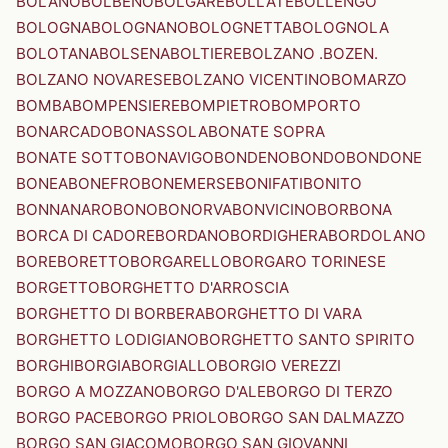
BOLANO
BOLBENO
BOLGARE
BOLLATE
BOLLENGO
BOLOGNA
BOLOGNANO
BOLOGNETTA
BOLOGNOLA
BOLOTANA
BOLSENA
BOLTIERE
BOLZANO .BOZEN.
BOLZANO NOVARESE
BOLZANO VICENTINO
BOMARZO
BOMBA
BOMPENSIERE
BOMPIETRO
BOMPORTO
BONARCADO
BONASSOLA
BONATE SOPRA
BONATE SOTTO
BONAVIGO
BONDENO
BONDO
BONDONE
BONEA
BONEFRO
BONEMERSE
BONIFATI
BONITO
BONNANARO
BONO
BONORVA
BONVICINO
BORBONA
BORCA DI CADORE
BORDANO
BORDIGHERA
BORDOLANO
BORE
BORETTO
BORGARELLO
BORGARO TORINESE
BORGETTO
BORGHETTO D'ARROSCIA
BORGHETTO DI BORBERA
BORGHETTO DI VARA
BORGHETTO LODIGIANO
BORGHETTO SANTO SPIRITO
BORGHI
BORGIA
BORGIALLO
BORGIO VEREZZI
BORGO A MOZZANO
BORGO D'ALE
BORGO DI TERZO
BORGO PACE
BORGO PRIOLO
BORGO SAN DALMAZZO
BORGO SAN GIACOMO
BORGO SAN GIOVANNI