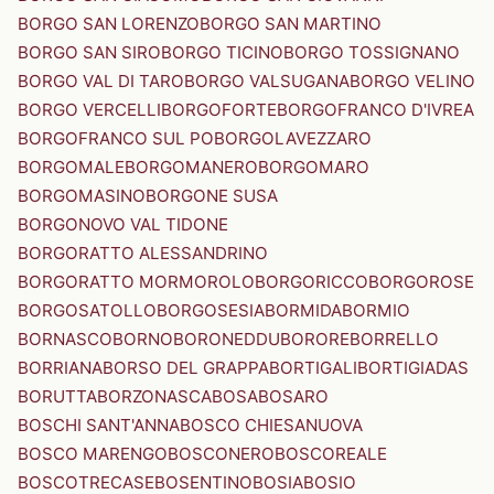
BORGO SAN LORENZO
BORGO SAN MARTINO
BORGO SAN SIRO
BORGO TICINO
BORGO TOSSIGNANO
BORGO VAL DI TARO
BORGO VALSUGANA
BORGO VELINO
BORGO VERCELLI
BORGOFORTE
BORGOFRANCO D'IVREA
BORGOFRANCO SUL PO
BORGOLAVEZZARO
BORGOMALE
BORGOMANERO
BORGOMARO
BORGOMASINO
BORGONE SUSA
BORGONOVO VAL TIDONE
BORGORATTO ALESSANDRINO
BORGORATTO MORMOROLO
BORGORICCO
BORGOROSE
BORGOSATOLLO
BORGOSESIA
BORMIDA
BORMIO
BORNASCO
BORNO
BORONEDDU
BORORE
BORRELLO
BORRIANA
BORSO DEL GRAPPA
BORTIGALI
BORTIGIADAS
BORUTTA
BORZONASCA
BOSA
BOSARO
BOSCHI SANT'ANNA
BOSCO CHIESANUOVA
BOSCO MARENGO
BOSCONERO
BOSCOREALE
BOSCOTRECASE
BOSENTINO
BOSIA
BOSIO