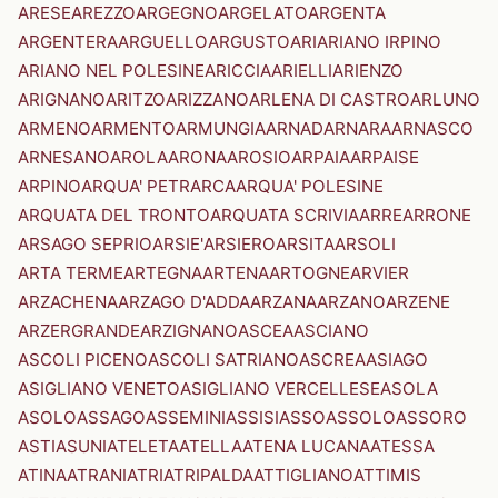
ARESE
AREZZO
ARGEGNO
ARGELATO
ARGENTA
ARGENTERA
ARGUELLO
ARGUSTO
ARI
ARIANO IRPINO
ARIANO NEL POLESINE
ARICCIA
ARIELLI
ARIENZO
ARIGNANO
ARITZO
ARIZZANO
ARLENA DI CASTRO
ARLUNO
ARMENO
ARMENTO
ARMUNGIA
ARNAD
ARNARA
ARNASCO
ARNESANO
AROLA
ARONA
AROSIO
ARPAIA
ARPAISE
ARPINO
ARQUA' PETRARCA
ARQUA' POLESINE
ARQUATA DEL TRONTO
ARQUATA SCRIVIA
ARRE
ARRONE
ARSAGO SEPRIO
ARSIE'
ARSIERO
ARSITA
ARSOLI
ARTA TERME
ARTEGNA
ARTENA
ARTOGNE
ARVIER
ARZACHENA
ARZAGO D'ADDA
ARZANA
ARZANO
ARZENE
ARZERGRANDE
ARZIGNANO
ASCEA
ASCIANO
ASCOLI PICENO
ASCOLI SATRIANO
ASCREA
ASIAGO
ASIGLIANO VENETO
ASIGLIANO VERCELLESE
ASOLA
ASOLO
ASSAGO
ASSEMINI
ASSISI
ASSO
ASSOLO
ASSORO
ASTI
ASUNI
ATELETA
ATELLA
ATENA LUCANA
ATESSA
ATINA
ATRANI
ATRI
ATRIPALDA
ATTIGLIANO
ATTIMIS