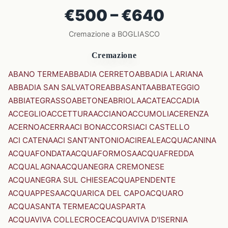
€500 – €640
Cremazione a BOGLIASCO
Cremazione
ABANO TERME
ABBADIA CERRETO
ABBADIA LARIANA
ABBADIA SAN SALVATORE
ABBASANTA
ABBATEGGIO
ABBIATEGRASSO
ABETONE
ABRIOLA
ACATE
ACCADIA
ACCEGLIO
ACCETTURA
ACCIANO
ACCUMOLI
ACERENZA
ACERNO
ACERRA
ACI BONACCORSI
ACI CASTELLO
ACI CATENA
ACI SANT'ANTONIO
ACIREALE
ACQUACANINA
ACQUAFONDATA
ACQUAFORMOSA
ACQUAFREDDA
ACQUALAGNA
ACQUANEGRA CREMONESE
ACQUANEGRA SUL CHIESE
ACQUAPENDENTE
ACQUAPPESA
ACQUARICA DEL CAPO
ACQUARO
ACQUASANTA TERME
ACQUASPARTA
ACQUAVIVA COLLECROCE
ACQUAVIVA D'ISERNIA