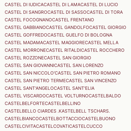
CASTEL DI IUDICA
CASTEL DI LAMA
CASTEL DI LUCIO
CASTEL DI SANGRO
CASTEL DI SASSO
CASTEL DI TORA
CASTEL FOCOGNANO
CASTEL FRENTANO
CASTEL GABBIANO
CASTEL GANDOLFO
CASTEL GIORGIO
CASTEL GOFFREDO
CASTEL GUELFO DI BOLOGNA
CASTEL MADAMA
CASTEL MAGGIORE
CASTEL MELLA
CASTEL MORRONE
CASTEL RITALDI
CASTEL ROCCHERO
CASTEL ROZZONE
CASTEL SAN GIORGIO
CASTEL SAN GIOVANNI
CASTEL SAN LORENZO
CASTEL SAN NICCOLO'
CASTEL SAN PIETRO ROMANO
CASTEL SAN PIETRO TERME
CASTEL SAN VINCENZO
CASTEL SANT'ANGELO
CASTEL SANT'ELIA
CASTEL VISCARDO
CASTEL VOLTURNO
CASTELBALDO
CASTELBELFORTE
CASTELBELLINO
CASTELBELLO CIARDES .KASTELBELL TSCHARS.
CASTELBIANCO
CASTELBOTTACCIO
CASTELBUONO
CASTELCIVITA
CASTELCOVATI
CASTELCUCCO