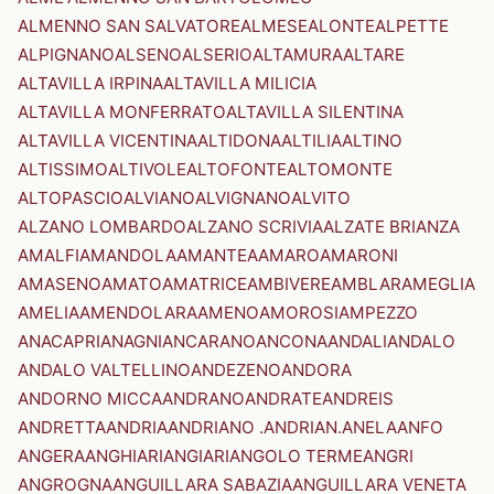
ALMENNO SAN SALVATORE
ALMESE
ALONTE
ALPETTE
ALPIGNANO
ALSENO
ALSERIO
ALTAMURA
ALTARE
ALTAVILLA IRPINA
ALTAVILLA MILICIA
ALTAVILLA MONFERRATO
ALTAVILLA SILENTINA
ALTAVILLA VICENTINA
ALTIDONA
ALTILIA
ALTINO
ALTISSIMO
ALTIVOLE
ALTOFONTE
ALTOMONTE
ALTOPASCIO
ALVIANO
ALVIGNANO
ALVITO
ALZANO LOMBARDO
ALZANO SCRIVIA
ALZATE BRIANZA
AMALFI
AMANDOLA
AMANTEA
AMARO
AMARONI
AMASENO
AMATO
AMATRICE
AMBIVERE
AMBLAR
AMEGLIA
AMELIA
AMENDOLARA
AMENO
AMOROSI
AMPEZZO
ANACAPRI
ANAGNI
ANCARANO
ANCONA
ANDALI
ANDALO
ANDALO VALTELLINO
ANDEZENO
ANDORA
ANDORNO MICCA
ANDRANO
ANDRATE
ANDREIS
ANDRETTA
ANDRIA
ANDRIANO .ANDRIAN.
ANELA
ANFO
ANGERA
ANGHIARI
ANGIARI
ANGOLO TERME
ANGRI
ANGROGNA
ANGUILLARA SABAZIA
ANGUILLARA VENETA