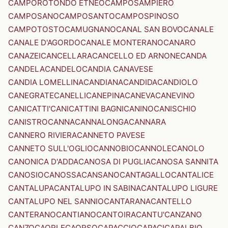
CAMPOROTONDO ETNEO
CAMPOSAMPIERO
CAMPOSANO
CAMPOSANTO
CAMPOSPINOSO
CAMPOTOSTO
CAMUGNANO
CANAL SAN BOVO
CANALE
CANALE D'AGORDO
CANALE MONTERANO
CANARO
CANAZEI
CANCELLARA
CANCELLO ED ARNONE
CANDA
CANDELA
CANDELO
CANDIA CANAVESE
CANDIA LOMELLINA
CANDIANA
CANDIDA
CANDIOLO
CANEGRATE
CANELLI
CANEPINA
CANEVA
CANEVINO
CANICATTI'
CANICATTINI BAGNI
CANINO
CANISCHIO
CANISTRO
CANNA
CANNALONGA
CANNARA
CANNERO RIVIERA
CANNETO PAVESE
CANNETO SULL'OGLIO
CANNOBIO
CANNOLE
CANOLO
CANONICA D'ADDA
CANOSA DI PUGLIA
CANOSA SANNITA
CANOSIO
CANOSSA
CANSANO
CANTAGALLO
CANTALICE
CANTALUPA
CANTALUPO IN SABINA
CANTALUPO LIGURE
CANTALUPO NEL SANNIO
CANTARANA
CANTELLO
CANTERANO
CANTIANO
CANTOIRA
CANTU'
CANZANO
CANZO
CAORLE
CAORSO
CAPACCIO
CAPACI
CAPALBIO