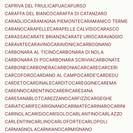
CAPRIVA DEL FRIULI
CAPUA
CAPURSO
CARAFFA DEL BIANCO
CARAFFA DI CATANZARO
CARAGLIO
CARAMAGNA PIEMONTE
CARAMANICO TERME
CARANO
CARAPELLE
CARAPELLE CALVISIO
CARASCO
CARASSAI
CARATE BRIANZA
CARATE URIO
CARAVAGGIO
CARAVATE
CARAVINO
CARAVONICA
CARBOGNANO
CARBONARA AL TICINO
CARBONARA DI NOLA
CARBONARA DI PO
CARBONARA SCRIVIA
CARBONATE
CARBONE
CARBONERA
CARBONIA
CARCARE
CARCERI
CARCOFORO
CARDANO AL CAMPO
CARDE'
CARDEDU
CARDETO
CARDINALE
CARDITO
CAREGGINE
CAREMA
CARENNO
CARENTINO
CARERI
CARESANA
CARESANABLOT
CAREZZANO
CARFIZZI
CARGEGHE
CARIATI
CARIFE
CARIGNANO
CARIMATE
CARINARO
CARINI
CARINOLA
CARISIO
CARISOLO
CARLANTINO
CARLAZZO
CARLENTINI
CARLINO
CARLOFORTE
CARLOPOLI
CARMAGNOLA
CARMIANO
CARMIGNANO