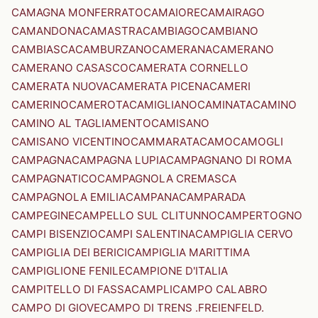
CAMAGNA MONFERRATO
CAMAIORE
CAMAIRAGO
CAMANDONA
CAMASTRA
CAMBIAGO
CAMBIANO
CAMBIASCA
CAMBURZANO
CAMERANA
CAMERANO
CAMERANO CASASCO
CAMERATA CORNELLO
CAMERATA NUOVA
CAMERATA PICENA
CAMERI
CAMERINO
CAMEROTA
CAMIGLIANO
CAMINATA
CAMINO
CAMINO AL TAGLIAMENTO
CAMISANO
CAMISANO VICENTINO
CAMMARATA
CAMO
CAMOGLI
CAMPAGNA
CAMPAGNA LUPIA
CAMPAGNANO DI ROMA
CAMPAGNATICO
CAMPAGNOLA CREMASCA
CAMPAGNOLA EMILIA
CAMPANA
CAMPARADA
CAMPEGINE
CAMPELLO SUL CLITUNNO
CAMPERTOGNO
CAMPI BISENZIO
CAMPI SALENTINA
CAMPIGLIA CERVO
CAMPIGLIA DEI BERICI
CAMPIGLIA MARITTIMA
CAMPIGLIONE FENILE
CAMPIONE D'ITALIA
CAMPITELLO DI FASSA
CAMPLI
CAMPO CALABRO
CAMPO DI GIOVE
CAMPO DI TRENS .FREIENFELD.