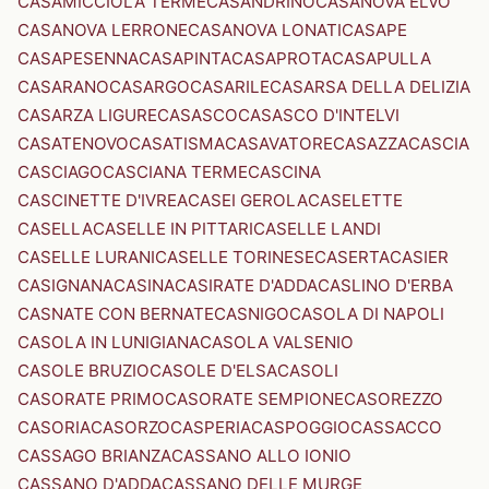
CASAMICCIOLA TERME
CASANDRINO
CASANOVA ELVO
CASANOVA LERRONE
CASANOVA LONATI
CASAPE
CASAPESENNA
CASAPINTA
CASAPROTA
CASAPULLA
CASARANO
CASARGO
CASARILE
CASARSA DELLA DELIZIA
CASARZA LIGURE
CASASCO
CASASCO D'INTELVI
CASATENOVO
CASATISMA
CASAVATORE
CASAZZA
CASCIA
CASCIAGO
CASCIANA TERME
CASCINA
CASCINETTE D'IVREA
CASEI GEROLA
CASELETTE
CASELLA
CASELLE IN PITTARI
CASELLE LANDI
CASELLE LURANI
CASELLE TORINESE
CASERTA
CASIER
CASIGNANA
CASINA
CASIRATE D'ADDA
CASLINO D'ERBA
CASNATE CON BERNATE
CASNIGO
CASOLA DI NAPOLI
CASOLA IN LUNIGIANA
CASOLA VALSENIO
CASOLE BRUZIO
CASOLE D'ELSA
CASOLI
CASORATE PRIMO
CASORATE SEMPIONE
CASOREZZO
CASORIA
CASORZO
CASPERIA
CASPOGGIO
CASSACCO
CASSAGO BRIANZA
CASSANO ALLO IONIO
CASSANO D'ADDA
CASSANO DELLE MURGE