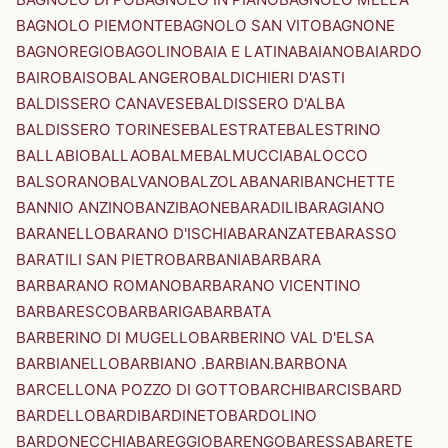
BAGNOLO PIEMONTE
BAGNOLO SAN VITO
BAGNONE
BAGNOREGIO
BAGOLINO
BAIA E LATINA
BAIANO
BAIARDO
BAIRO
BAISO
BALANGERO
BALDICHIERI D'ASTI
BALDISSERO CANAVESE
BALDISSERO D'ALBA
BALDISSERO TORINESE
BALESTRATE
BALESTRINO
BALLABIO
BALLAO
BALME
BALMUCCIA
BALOCCO
BALSORANO
BALVANO
BALZOLA
BANARI
BANCHETTE
BANNIO ANZINO
BANZI
BAONE
BARADILI
BARAGIANO
BARANELLO
BARANO D'ISCHIA
BARANZATE
BARASSO
BARATILI SAN PIETRO
BARBANIA
BARBARA
BARBARANO ROMANO
BARBARANO VICENTINO
BARBARESCO
BARBARIGA
BARBATA
BARBERINO DI MUGELLO
BARBERINO VAL D'ELSA
BARBIANELLO
BARBIANO .BARBIAN.
BARBONA
BARCELLONA POZZO DI GOTTO
BARCHI
BARCIS
BARD
BARDELLO
BARDI
BARDINETO
BARDOLINO
BARDONECCHIA
BAREGGIO
BARENGO
BARESSA
BARETE