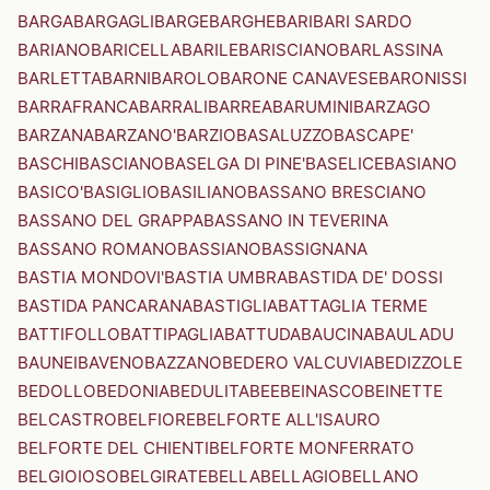
BARGA
BARGAGLI
BARGE
BARGHE
BARI
BARI SARDO
BARIANO
BARICELLA
BARILE
BARISCIANO
BARLASSINA
BARLETTA
BARNI
BAROLO
BARONE CANAVESE
BARONISSI
BARRAFRANCA
BARRALI
BARREA
BARUMINI
BARZAGO
BARZANA
BARZANO'
BARZIO
BASALUZZO
BASCAPE'
BASCHI
BASCIANO
BASELGA DI PINE'
BASELICE
BASIANO
BASICO'
BASIGLIO
BASILIANO
BASSANO BRESCIANO
BASSANO DEL GRAPPA
BASSANO IN TEVERINA
BASSANO ROMANO
BASSIANO
BASSIGNANA
BASTIA MONDOVI'
BASTIA UMBRA
BASTIDA DE' DOSSI
BASTIDA PANCARANA
BASTIGLIA
BATTAGLIA TERME
BATTIFOLLO
BATTIPAGLIA
BATTUDA
BAUCINA
BAULADU
BAUNEI
BAVENO
BAZZANO
BEDERO VALCUVIA
BEDIZZOLE
BEDOLLO
BEDONIA
BEDULITA
BEE
BEINASCO
BEINETTE
BELCASTRO
BELFIORE
BELFORTE ALL'ISAURO
BELFORTE DEL CHIENTI
BELFORTE MONFERRATO
BELGIOIOSO
BELGIRATE
BELLA
BELLAGIO
BELLANO