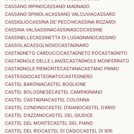
CASSANO IRPINO
CASSANO MAGNAGO
CASSANO SPINOLA
CASSANO VALCUVIA
CASSARO
CASSIGLIO
CASSINA DE' PECCHI
CASSINA RIZZARDI
CASSINA VALSASSINA
CASSINASCO
CASSINE
CASSINELLE
CASSINETTA DI LUGAGNANO
CASSINO
CASSOLA
CASSOLNOVO
CASTAGNARO
CASTAGNETO CARDUCCI
CASTAGNETO PO
CASTAGNITO
CASTAGNOLE DELLE LANZE
CASTAGNOLE MONFERRATO
CASTAGNOLE PIEMONTE
CASTANA
CASTANO PRIMO
CASTEGGIO
CASTEGNATO
CASTEGNERO
CASTEL BARONIA
CASTEL BOGLIONE
CASTEL BOLOGNESE
CASTEL CAMPAGNANO
CASTEL CASTAGNA
CASTEL COLONNA
CASTEL CONDINO
CASTEL D'AIANO
CASTEL D'ARIO
CASTEL D'AZZANO
CASTEL DEL GIUDICE
CASTEL DEL MONTE
CASTEL DEL PIANO
CASTEL DEL RIO
CASTEL DI CASIO
CASTEL DI IERI