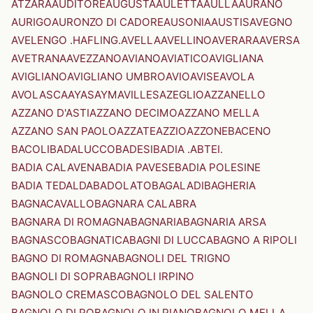
ATZARA
AUDITORE
AUGUSTA
AULETTA
AULLA
AURANO
AURIGO
AURONZO DI CADORE
AUSONIA
AUSTIS
AVEGNO
AVELENGO .HAFLING.
AVELLA
AVELLINO
AVERARA
AVERSA
AVETRANA
AVEZZANO
AVIANO
AVIATICO
AVIGLIANA
AVIGLIANO
AVIGLIANO UMBRO
AVIO
AVISE
AVOLA
AVOLASCA
AYAS
AYMAVILLES
AZEGLIO
AZZANELLO
AZZANO D'ASTI
AZZANO DECIMO
AZZANO MELLA
AZZANO SAN PAOLO
AZZATE
AZZIO
AZZONE
BACENO
BACOLI
BADALUCCO
BADESI
BADIA .ABTEI.
BADIA CALAVENA
BADIA PAVESE
BADIA POLESINE
BADIA TEDALDA
BADOLATO
BAGALADI
BAGHERIA
BAGNACAVALLO
BAGNARA CALABRA
BAGNARA DI ROMAGNA
BAGNARIA
BAGNARIA ARSA
BAGNASCO
BAGNATICA
BAGNI DI LUCCA
BAGNO A RIPOLI
BAGNO DI ROMAGNA
BAGNOLI DEL TRIGNO
BAGNOLI DI SOPRA
BAGNOLI IRPINO
BAGNOLO CREMASCO
BAGNOLO DEL SALENTO
BAGNOLO DI PO
BAGNOLO IN PIANO
BAGNOLO MELLA