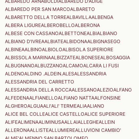
ALBAREDO ARNABOLDI
ALBAREDO D'ADIGE
ALBAREDO PER SAN MARCO
ALBARETO
ALBARETTO DELLA TORRE
ALBAVILLA
ALBENGA
ALBERA LIGURE
ALBEROBELLO
ALBERONA
ALBESE CON CASSANO
ALBETTONE
ALBI
ALBIANO
ALBIANO D'IVREA
ALBIATE
ALBIDONA
ALBIGNASEGO
ALBINEA
ALBINO
ALBIOLO
ALBISOLA SUPERIORE
ALBISSOLA MARINA
ALBIZZATE
ALBONESE
ALBOSAGGIA
ALBUGNANO
ALBUZZANO
ALCAMO
ALCARA LI FUSI
ALDENO
ALDINO .ALDEIN.
ALES
ALESSANDRIA
ALESSANDRIA DEL CARRETTO
ALESSANDRIA DELLA ROCCA
ALESSANO
ALEZIO
ALFANO
ALFEDENA
ALFIANELLO
ALFIANO NATTA
ALFONSINE
ALGHERO
ALGUA
ALI'
ALI' TERME
ALIA
ALIANO
ALICE BEL COLLE
ALICE CASTELLO
ALICE SUPERIORE
ALIFE
ALIMENA
ALIMINUSA
ALLAI
ALLEGHE
ALLEIN
ALLERONA
ALLISTE
ALLUMIERE
ALLUVIONI CAMBIO'
ALME'
ALMENNO SAN BARTOLOMEO