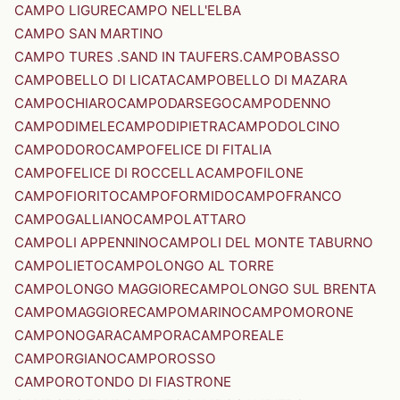
CAMPO LIGURE
CAMPO NELL'ELBA
CAMPO SAN MARTINO
CAMPO TURES .SAND IN TAUFERS.
CAMPOBASSO
CAMPOBELLO DI LICATA
CAMPOBELLO DI MAZARA
CAMPOCHIARO
CAMPODARSEGO
CAMPODENNO
CAMPODIMELE
CAMPODIPIETRA
CAMPODOLCINO
CAMPODORO
CAMPOFELICE DI FITALIA
CAMPOFELICE DI ROCCELLA
CAMPOFILONE
CAMPOFIORITO
CAMPOFORMIDO
CAMPOFRANCO
CAMPOGALLIANO
CAMPOLATTARO
CAMPOLI APPENNINO
CAMPOLI DEL MONTE TABURNO
CAMPOLIETO
CAMPOLONGO AL TORRE
CAMPOLONGO MAGGIORE
CAMPOLONGO SUL BRENTA
CAMPOMAGGIORE
CAMPOMARINO
CAMPOMORONE
CAMPONOGARA
CAMPORA
CAMPOREALE
CAMPORGIANO
CAMPOROSSO
CAMPOROTONDO DI FIASTRONE