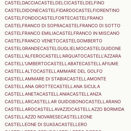
CASTELDACCIA
CASTELDELCI
CASTELDELFINO
CASTELDIDONE
CASTELFIDARDO
CASTELFIORENTINO
CASTELFONDO
CASTELFORTE
CASTELFRANCI
CASTELFRANCO DI SOPRA
CASTELFRANCO DI SOTTO
CASTELFRANCO EMILIA
CASTELFRANCO IN MISCANO
CASTELFRANCO VENETO
CASTELGOMBERTO
CASTELGRANDE
CASTELGUGLIELMO
CASTELGUIDONE
CASTELL'ALFERO
CASTELL'ARQUATO
CASTELL'AZZARA
CASTELL'UMBERTO
CASTELLABATE
CASTELLAFIUME
CASTELLALTO
CASTELLAMMARE DEL GOLFO
CASTELLAMMARE DI STABIA
CASTELLAMONTE
CASTELLANA GROTTE
CASTELLANA SICULA
CASTELLANETA
CASTELLANIA
CASTELLANZA
CASTELLAR
CASTELLAR GUIDOBONO
CASTELLARANO
CASTELLARO
CASTELLAVAZZO
CASTELLAZZO BORMIDA
CASTELLAZZO NOVARESE
CASTELLEONE
CASTELLEONE DI SUASA
CASTELLERO