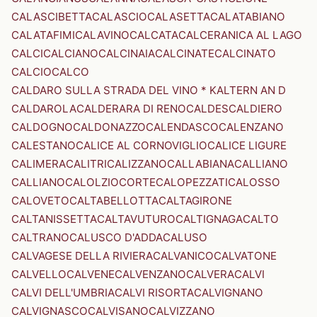
CALASCIBETTA
CALASCIO
CALASETTA
CALATABIANO
CALATAFIMI
CALAVINO
CALCATA
CALCERANICA AL LAGO
CALCI
CALCIANO
CALCINAIA
CALCINATE
CALCINATO
CALCIO
CALCO
CALDARO SULLA STRADA DEL VINO * KALTERN AN D
CALDAROLA
CALDERARA DI RENO
CALDES
CALDIERO
CALDOGNO
CALDONAZZO
CALENDASCO
CALENZANO
CALESTANO
CALICE AL CORNOVIGLIO
CALICE LIGURE
CALIMERA
CALITRI
CALIZZANO
CALLABIANA
CALLIANO
CALLIANO
CALOLZIOCORTE
CALOPEZZATI
CALOSSO
CALOVETO
CALTABELLOTTA
CALTAGIRONE
CALTANISSETTA
CALTAVUTURO
CALTIGNAGA
CALTO
CALTRANO
CALUSCO D'ADDA
CALUSO
CALVAGESE DELLA RIVIERA
CALVANICO
CALVATONE
CALVELLO
CALVENE
CALVENZANO
CALVERA
CALVI
CALVI DELL'UMBRIA
CALVI RISORTA
CALVIGNANO
CALVIGNASCO
CALVISANO
CALVIZZANO