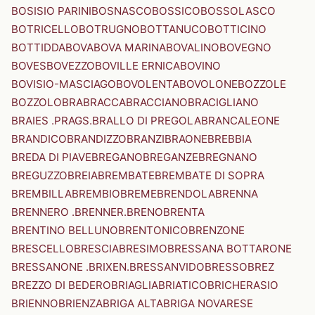
BOSISIO PARINI
BOSNASCO
BOSSICO
BOSSOLASCO
BOTRICELLO
BOTRUGNO
BOTTANUCO
BOTTICINO
BOTTIDDA
BOVA
BOVA MARINA
BOVALINO
BOVEGNO
BOVES
BOVEZZO
BOVILLE ERNICA
BOVINO
BOVISIO-MASCIAGO
BOVOLENTA
BOVOLONE
BOZZOLE
BOZZOLO
BRA
BRACCA
BRACCIANO
BRACIGLIANO
BRAIES .PRAGS.
BRALLO DI PREGOLA
BRANCALEONE
BRANDICO
BRANDIZZO
BRANZI
BRAONE
BREBBIA
BREDA DI PIAVE
BREGANO
BREGANZE
BREGNANO
BREGUZZO
BREIA
BREMBATE
BREMBATE DI SOPRA
BREMBILLA
BREMBIO
BREME
BRENDOLA
BRENNA
BRENNERO .BRENNER.
BRENO
BRENTA
BRENTINO BELLUNO
BRENTONICO
BRENZONE
BRESCELLO
BRESCIA
BRESIMO
BRESSANA BOTTARONE
BRESSANONE .BRIXEN.
BRESSANVIDO
BRESSO
BREZ
BREZZO DI BEDERO
BRIAGLIA
BRIATICO
BRICHERASIO
BRIENNO
BRIENZA
BRIGA ALTA
BRIGA NOVARESE