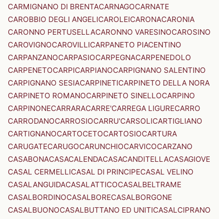
CARMIGNANO DI BRENTA
CARNAGO
CARNATE
CAROBBIO DEGLI ANGELI
CAROLEI
CARONA
CARONIA
CARONNO PERTUSELLA
CARONNO VARESINO
CAROSINO
CAROVIGNO
CAROVILLI
CARPANETO PIACENTINO
CARPANZANO
CARPASIO
CARPEGNA
CARPENEDOLO
CARPENETO
CARPI
CARPIANO
CARPIGNANO SALENTINO
CARPIGNANO SESIA
CARPINETI
CARPINETO DELLA NORA
CARPINETO ROMANO
CARPINETO SINELLO
CARPINO
CARPINONE
CARRARA
CARRE'
CARREGA LIGURE
CARRO
CARRODANO
CARROSIO
CARRU'
CARSOLI
CARTIGLIANO
CARTIGNANO
CARTOCETO
CARTOSIO
CARTURA
CARUGATE
CARUGO
CARUNCHIO
CARVICO
CARZANO
CASABONA
CASACALENDA
CASACANDITELLA
CASAGIOVE
CASAL CERMELLI
CASAL DI PRINCIPE
CASAL VELINO
CASALANGUIDA
CASALATTICO
CASALBELTRAME
CASALBORDINO
CASALBORE
CASALBORGONE
CASALBUONO
CASALBUTTANO ED UNITI
CASALCIPRANO