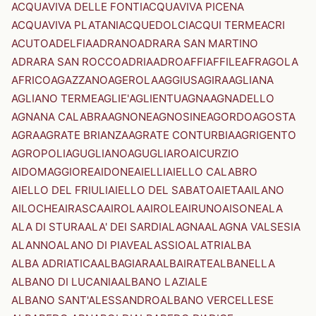
ACQUAVIVA DELLE FONTI
ACQUAVIVA PICENA
ACQUAVIVA PLATANI
ACQUEDOLCI
ACQUI TERME
ACRI
ACUTO
ADELFIA
ADRANO
ADRARA SAN MARTINO
ADRARA SAN ROCCO
ADRIA
ADRO
AFFI
AFFILE
AFRAGOLA
AFRICO
AGAZZANO
AGEROLA
AGGIUS
AGIRA
AGLIANA
AGLIANO TERME
AGLIE'
AGLIENTU
AGNA
AGNADELLO
AGNANA CALABRA
AGNONE
AGNOSINE
AGORDO
AGOSTA
AGRA
AGRATE BRIANZA
AGRATE CONTURBIA
AGRIGENTO
AGROPOLI
AGUGLIANO
AGUGLIARO
AICURZIO
AIDOMAGGIORE
AIDONE
AIELLI
AIELLO CALABRO
AIELLO DEL FRIULI
AIELLO DEL SABATO
AIETA
AILANO
AILOCHE
AIRASCA
AIROLA
AIROLE
AIRUNO
AISONE
ALA
ALA DI STURA
ALA' DEI SARDI
ALAGNA
ALAGNA VALSESIA
ALANNO
ALANO DI PIAVE
ALASSIO
ALATRI
ALBA
ALBA ADRIATICA
ALBAGIARA
ALBAIRATE
ALBANELLA
ALBANO DI LUCANIA
ALBANO LAZIALE
ALBANO SANT'ALESSANDRO
ALBANO VERCELLESE