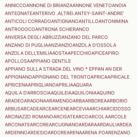
ANNICCO
ANNONE DI BRIANZA
ANNONE VENETO
ANOIA
ANTEGNATE
ANTERIVO .ALTREI.
ANTEY-SAINT-ANDRE'
ANTICOLI CORRADO
ANTIGNANO
ANTILLO
ANTONIMINA
ANTRODOCO
ANTRONA SCHIERANCO
ANVERSA DEGLI ABRUZZI
ANZANO DEL PARCO
ANZANO DI PUGLIA
ANZI
ANZIO
ANZOLA D'OSSOLA
ANZOLA DELL'EMILIA
AOSTA
APECCHIO
APICE
APIRO
APOLLOSA
APPIANO GENTILE
APPIANO SULLA STRADA DEL VINO * EPPAN AN DER
APPIGNANO
APPIGNANO DEL TRONTO
APRICA
APRICALE
APRICENA
APRIGLIANO
APRILIA
AQUARA
AQUILA D'ARROSCIA
AQUILEIA
AQUILONIA
AQUINO
ARADEO
ARAGONA
ARAMENGO
ARBA
ARBOREA
ARBORIO
ARBUS
ARCADE
ARCE
ARCENE
ARCEVIA
ARCHI
ARCIDOSSO
ARCINAZZO ROMANO
ARCISATE
ARCO
ARCOLA
ARCOLE
ARCONATE
ARCORE
ARCUGNANO
ARDARA
ARDAULI
ARDEA
ARDENNO
ARDESIO
ARDORE
ARENA
ARENA PO
ARENZANO