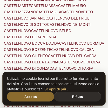
CASTELMARTE
CASTELMASSA
CASTELMAURO
CASTELMEZZANO
CASTELMOLA
CASTELNOVETTO
CASTELNOVO BARIANO
CASTELNOVO DEL FRIULI
CASTELNOVO DI SOTTO
CASTELNOVO NE' MONTI
CASTELNUOVO
CASTELNUOVO BELBO
CASTELNUOVO BERARDENGA
CASTELNUOVO BOCCA D'ADDA
CASTELNUOVO BORMIDA
CASTELNUOVO BOZZENTE
CASTELNUOVO CALCEA
CASTELNUOVO CILENTO
CASTELNUOVO DEL GARDA
CASTELNUOVO DELLA DAUNIA
CASTELNUOVO DI CEVA
CASTELNUOVO DI CONZA
CASTELNUOVO DI FARFA
CASTELNUOVO DI GARFAGNANA
Utilizziamo cookie tecnici per il corretto funzionamento
CASTELNUOVO DI PORTO
CASTELNUOVO DON BOSCO
del sito. Con il tuo consenso possiamo utilizzare cookie
CASTELNUOVO MAGRA
CASTELNUOVO NIGRA
statistici e pubblicitari.
Scopri di più
.
CASTELNUOVO PARANO
CASTELNUOVO RANGONE
Accetta
Rifiuta
CASTELNUOVO SCRIVIA
CASTELNUOVO VAL DI CECINA
CASTELPAGANO
CASTELPETROSO
CASTELPIZZUTO