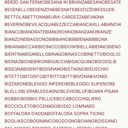
BERZO SAN FERMO
BESANA IN BRIANZA
BESANO
BESATE
BESENELLO
BESENZONE
BESNATE
BESOZZO
BESSUDE
BETTOLA
BETTONA
BEURA-CARDEZZA
BEVAGNA
BEVERINO
BEVILACQUA
BEZZECCA
BIANCAVILLA
BIANCHI
BIANCO
BIANDRATE
BIANDRONNO
BIANZANO
BIANZE'
BIANZONE
BIASSONO
BIBBIANO
BIBBIENA
BIBBONA
BIBIANA
BICCARI
BICINICCO
BIDONI'
BIELLA
BIENNO
BIENO
BIENTINA
BIGARELLO
BINAGO
BINASCO
BINETTO
BIOGLIO
BIONAZ
BIONE
BIRORI
BISACCIA
BISACQUINO
BISCEGLIE
BISEGNA
BISENTI
BISIGNANO
BISTAGNO
BISUSCHIO
BITETTO
BITONTO
BITRITTO
BITTI
BIVONA
BIVONGI
BIZZARONE
BLEGGIO INFERIORE
BLEGGIO SUPERIORE
BLELLO
BLERA
BLESSAGNO
BLEVIO
BLUFI
BOARA PISANI
BOBBIO
BOBBIO PELLICE
BOCA
BOCCHIGLIERO
BOCCIOLETO
BOCENAGO
BODIO LOMNAGO
BOFFALORA D'ADDA
BOFFALORA SOPRA TICINO
BOGLIASCO
BOGNANCO
BOGOGNO
BOIANO
BOISSANO