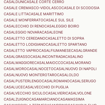
CASALDUNI
CASALE CORTE CERRO
CASALE CREMASCO-VIDOLASCO
CASALE DI SCODOSIA
CASALE LITTA
CASALE MARITTIMO
CASALE MONFERRATO
CASALE SUL SILE
CASALECCHIO DI RENO
CASALEGGIO BOIRO
CASALEGGIO NOVARA
CASALEONE
CASALETTO CEREDANO
CASALETTO DI SOPRA
CASALETTO LODIGIANO
CASALETTO SPARTANO
CASALETTO VAPRIO
CASALFIUMANESE
CASALGRANDE
CASALGRASSO
CASALINCONTRADA
CASALINO
CASALMAGGIORE
CASALMAIOCCO
CASALMORANO
CASALMORO
CASALNOCETO
CASALNUOVO DI NAPOLI
CASALNUOVO MONTEROTARO
CASALOLDO
CASALPUSTERLENGO
CASALROMANO
CASALSERUGO
CASALUCE
CASALVECCHIO DI PUGLIA
CASALVECCHIO SICULO
CASALVIERI
CASALVOLONE
CASALZUIGNO
CASAMARCIANO
CASAMASSIMA