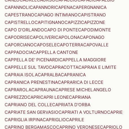
CAPANNOLI
CAPANNORI
CAPENA
CAPERGNANICA
CAPESTRANO
CAPIAGO INTIMIANO
CAPISTRANO
CAPISTRELLO
CAPITIGNANO
CAPIZZI
CAPIZZONE
CAPO D'ORLANDO
CAPO DI PONTE
CAPODIMONTE
CAPODRISE
CAPOLIVERI
CAPOLONA
CAPONAGO
CAPORCIANO
CAPOSELE
CAPOTERRA
CAPOVALLE
CAPPADOCIA
CAPPELLA CANTONE
CAPPELLA DE' PICENARDI
CAPPELLA MAGGIORE
CAPPELLE SUL TAVO
CAPRACOTTA
CAPRAIA E LIMITE
CAPRAIA ISOLA
CAPRALBA
CAPRANICA
CAPRANICA PRENESTINA
CAPRARICA DI LECCE
CAPRAROLA
CAPRAUNA
CAPRESE MICHELANGELO
CAPREZZO
CAPRI
CAPRI LEONE
CAPRIANA
CAPRIANO DEL COLLE
CAPRIATA D'ORBA
CAPRIATE SAN GERVASIO
CAPRIATI A VOLTURNO
CAPRIE
CAPRIGLIA IRPINA
CAPRIGLIO
CAPRILE
CAPRINO BERGAMASCO
CAPRINO VERONESE
CAPRIOLO