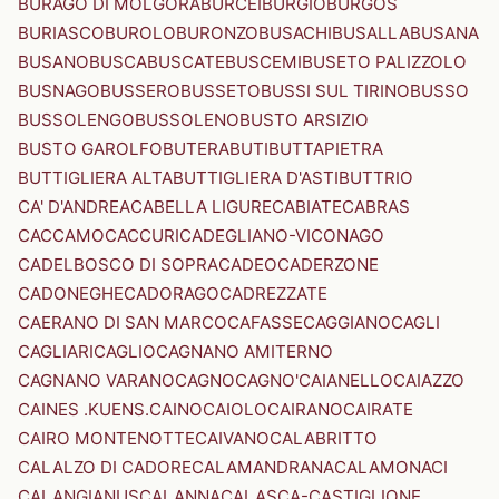
BURAGO DI MOLGORA
BURCEI
BURGIO
BURGOS
BURIASCO
BUROLO
BURONZO
BUSACHI
BUSALLA
BUSANA
BUSANO
BUSCA
BUSCATE
BUSCEMI
BUSETO PALIZZOLO
BUSNAGO
BUSSERO
BUSSETO
BUSSI SUL TIRINO
BUSSO
BUSSOLENGO
BUSSOLENO
BUSTO ARSIZIO
BUSTO GAROLFO
BUTERA
BUTI
BUTTAPIETRA
BUTTIGLIERA ALTA
BUTTIGLIERA D'ASTI
BUTTRIO
CA' D'ANDREA
CABELLA LIGURE
CABIATE
CABRAS
CACCAMO
CACCURI
CADEGLIANO-VICONAGO
CADELBOSCO DI SOPRA
CADEO
CADERZONE
CADONEGHE
CADORAGO
CADREZZATE
CAERANO DI SAN MARCO
CAFASSE
CAGGIANO
CAGLI
CAGLIARI
CAGLIO
CAGNANO AMITERNO
CAGNANO VARANO
CAGNO
CAGNO'
CAIANELLO
CAIAZZO
CAINES .KUENS.
CAINO
CAIOLO
CAIRANO
CAIRATE
CAIRO MONTENOTTE
CAIVANO
CALABRITTO
CALALZO DI CADORE
CALAMANDRANA
CALAMONACI
CALANGIANUS
CALANNA
CALASCA-CASTIGLIONE