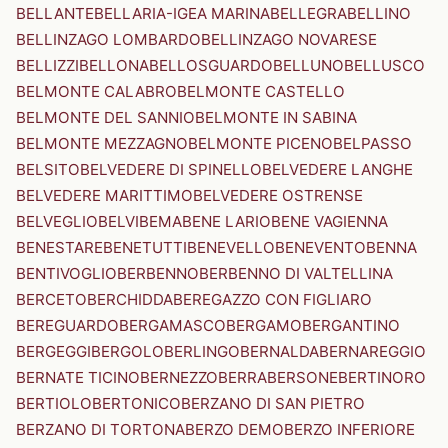
BELLANTE
BELLARIA-IGEA MARINA
BELLEGRA
BELLINO
BELLINZAGO LOMBARDO
BELLINZAGO NOVARESE
BELLIZZI
BELLONA
BELLOSGUARDO
BELLUNO
BELLUSCO
BELMONTE CALABRO
BELMONTE CASTELLO
BELMONTE DEL SANNIO
BELMONTE IN SABINA
BELMONTE MEZZAGNO
BELMONTE PICENO
BELPASSO
BELSITO
BELVEDERE DI SPINELLO
BELVEDERE LANGHE
BELVEDERE MARITTIMO
BELVEDERE OSTRENSE
BELVEGLIO
BELVI
BEMA
BENE LARIO
BENE VAGIENNA
BENESTARE
BENETUTTI
BENEVELLO
BENEVENTO
BENNA
BENTIVOGLIO
BERBENNO
BERBENNO DI VALTELLINA
BERCETO
BERCHIDDA
BEREGAZZO CON FIGLIARO
BEREGUARDO
BERGAMASCO
BERGAMO
BERGANTINO
BERGEGGI
BERGOLO
BERLINGO
BERNALDA
BERNAREGGIO
BERNATE TICINO
BERNEZZO
BERRA
BERSONE
BERTINORO
BERTIOLO
BERTONICO
BERZANO DI SAN PIETRO
BERZANO DI TORTONA
BERZO DEMO
BERZO INFERIORE