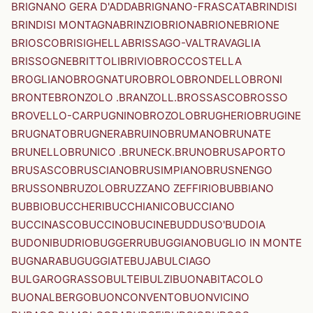
BRIGNANO GERA D'ADDA
BRIGNANO-FRASCATA
BRINDISI
BRINDISI MONTAGNA
BRINZIO
BRIONA
BRIONE
BRIONE
BRIOSCO
BRISIGHELLA
BRISSAGO-VALTRAVAGLIA
BRISSOGNE
BRITTOLI
BRIVIO
BROCCOSTELLA
BROGLIANO
BROGNATURO
BROLO
BRONDELLO
BRONI
BRONTE
BRONZOLO .BRANZOLL.
BROSSASCO
BROSSO
BROVELLO-CARPUGNINO
BROZOLO
BRUGHERIO
BRUGINE
BRUGNATO
BRUGNERA
BRUINO
BRUMANO
BRUNATE
BRUNELLO
BRUNICO .BRUNECK.
BRUNO
BRUSAPORTO
BRUSASCO
BRUSCIANO
BRUSIMPIANO
BRUSNENGO
BRUSSON
BRUZOLO
BRUZZANO ZEFFIRIO
BUBBIANO
BUBBIO
BUCCHERI
BUCCHIANICO
BUCCIANO
BUCCINASCO
BUCCINO
BUCINE
BUDDUSO'
BUDOIA
BUDONI
BUDRIO
BUGGERRU
BUGGIANO
BUGLIO IN MONTE
BUGNARA
BUGUGGIATE
BUJA
BULCIAGO
BULGAROGRASSO
BULTEI
BULZI
BUONABITACOLO
BUONALBERGO
BUONCONVENTO
BUONVICINO