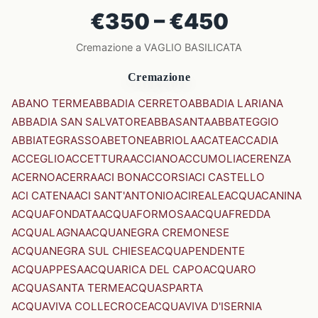
€350 – €450
Cremazione a VAGLIO BASILICATA
Cremazione
ABANO TERME
ABBADIA CERRETO
ABBADIA LARIANA
ABBADIA SAN SALVATORE
ABBASANTA
ABBATEGGIO
ABBIATEGRASSO
ABETONE
ABRIOLA
ACATE
ACCADIA
ACCEGLIO
ACCETTURA
ACCIANO
ACCUMOLI
ACERENZA
ACERNO
ACERRA
ACI BONACCORSI
ACI CASTELLO
ACI CATENA
ACI SANT'ANTONIO
ACIREALE
ACQUACANINA
ACQUAFONDATA
ACQUAFORMOSA
ACQUAFREDDA
ACQUALAGNA
ACQUANEGRA CREMONESE
ACQUANEGRA SUL CHIESE
ACQUAPENDENTE
ACQUAPPESA
ACQUARICA DEL CAPO
ACQUARO
ACQUASANTA TERME
ACQUASPARTA
ACQUAVIVA COLLECROCE
ACQUAVIVA D'ISERNIA