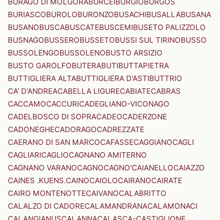
BURAGO DI MOLGORA
BURCEI
BURGIO
BURGOS
BURIASCO
BUROLO
BURONZO
BUSACHI
BUSALLA
BUSANA
BUSANO
BUSCA
BUSCATE
BUSCEMI
BUSETO PALIZZOLO
BUSNAGO
BUSSERO
BUSSETO
BUSSI SUL TIRINO
BUSSO
BUSSOLENGO
BUSSOLENO
BUSTO ARSIZIO
BUSTO GAROLFO
BUTERA
BUTI
BUTTAPIETRA
BUTTIGLIERA ALTA
BUTTIGLIERA D'ASTI
BUTTRIO
CA' D'ANDREA
CABELLA LIGURE
CABIATE
CABRAS
CACCAMO
CACCURI
CADEGLIANO-VICONAGO
CADELBOSCO DI SOPRA
CADEO
CADERZONE
CADONEGHE
CADORAGO
CADREZZATE
CAERANO DI SAN MARCO
CAFASSE
CAGGIANO
CAGLI
CAGLIARI
CAGLIO
CAGNANO AMITERNO
CAGNANO VARANO
CAGNO
CAGNO'
CAIANELLO
CAIAZZO
CAINES .KUENS.
CAINO
CAIOLO
CAIRANO
CAIRATE
CAIRO MONTENOTTE
CAIVANO
CALABRITTO
CALALZO DI CADORE
CALAMANDRANA
CALAMONACI
CALANGIANUS
CALANNA
CALASCA-CASTIGLIONE