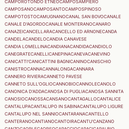
CAMPOROTONDO ETNEO
CAMPOSAMPIERO
CAMPOSANO
CAMPOSANTO
CAMPOSPINOSO
CAMPOTOSTO
CAMUGNANO
CANAL SAN BOVO
CANALE
CANALE D'AGORDO
CANALE MONTERANO
CANARO
CANAZEI
CANCELLARA
CANCELLO ED ARNONE
CANDA
CANDELA
CANDELO
CANDIA CANAVESE
CANDIA LOMELLINA
CANDIANA
CANDIDA
CANDIOLO
CANEGRATE
CANELLI
CANEPINA
CANEVA
CANEVINO
CANICATTI'
CANICATTINI BAGNI
CANINO
CANISCHIO
CANISTRO
CANNA
CANNALONGA
CANNARA
CANNERO RIVIERA
CANNETO PAVESE
CANNETO SULL'OGLIO
CANNOBIO
CANNOLE
CANOLO
CANONICA D'ADDA
CANOSA DI PUGLIA
CANOSA SANNITA
CANOSIO
CANOSSA
CANSANO
CANTAGALLO
CANTALICE
CANTALUPA
CANTALUPO IN SABINA
CANTALUPO LIGURE
CANTALUPO NEL SANNIO
CANTARANA
CANTELLO
CANTERANO
CANTIANO
CANTOIRA
CANTU'
CANZANO
CANZO
CAORLE
CAORSO
CAPACCIO
CAPACI
CAPALBIO