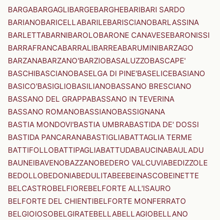
BARGA
BARGAGLI
BARGE
BARGHE
BARI
BARI SARDO
BARIANO
BARICELLA
BARILE
BARISCIANO
BARLASSINA
BARLETTA
BARNI
BAROLO
BARONE CANAVESE
BARONISSI
BARRAFRANCA
BARRALI
BARREA
BARUMINI
BARZAGO
BARZANA
BARZANO'
BARZIO
BASALUZZO
BASCAPE'
BASCHI
BASCIANO
BASELGA DI PINE'
BASELICE
BASIANO
BASICO'
BASIGLIO
BASILIANO
BASSANO BRESCIANO
BASSANO DEL GRAPPA
BASSANO IN TEVERINA
BASSANO ROMANO
BASSIANO
BASSIGNANA
BASTIA MONDOVI'
BASTIA UMBRA
BASTIDA DE' DOSSI
BASTIDA PANCARANA
BASTIGLIA
BATTAGLIA TERME
BATTIFOLLO
BATTIPAGLIA
BATTUDA
BAUCINA
BAULADU
BAUNEI
BAVENO
BAZZANO
BEDERO VALCUVIA
BEDIZZOLE
BEDOLLO
BEDONIA
BEDULITA
BEE
BEINASCO
BEINETTE
BELCASTRO
BELFIORE
BELFORTE ALL'ISAURO
BELFORTE DEL CHIENTI
BELFORTE MONFERRATO
BELGIOIOSO
BELGIRATE
BELLA
BELLAGIO
BELLANO