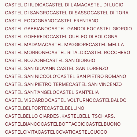
CASTEL DI IUDICA
CASTEL DI LAMA
CASTEL DI LUCIO
CASTEL DI SANGRO
CASTEL DI SASSO
CASTEL DI TORA
CASTEL FOCOGNANO
CASTEL FRENTANO
CASTEL GABBIANO
CASTEL GANDOLFO
CASTEL GIORGIO
CASTEL GOFFREDO
CASTEL GUELFO DI BOLOGNA
CASTEL MADAMA
CASTEL MAGGIORE
CASTEL MELLA
CASTEL MORRONE
CASTEL RITALDI
CASTEL ROCCHERO
CASTEL ROZZONE
CASTEL SAN GIORGIO
CASTEL SAN GIOVANNI
CASTEL SAN LORENZO
CASTEL SAN NICCOLO'
CASTEL SAN PIETRO ROMANO
CASTEL SAN PIETRO TERME
CASTEL SAN VINCENZO
CASTEL SANT'ANGELO
CASTEL SANT'ELIA
CASTEL VISCARDO
CASTEL VOLTURNO
CASTELBALDO
CASTELBELFORTE
CASTELBELLINO
CASTELBELLO CIARDES .KASTELBELL TSCHARS.
CASTELBIANCO
CASTELBOTTACCIO
CASTELBUONO
CASTELCIVITA
CASTELCOVATI
CASTELCUCCO