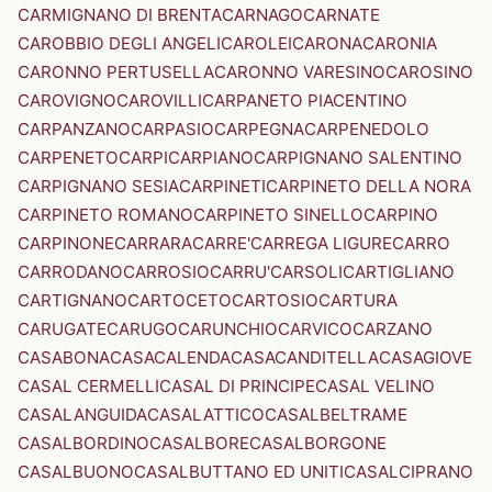
CARMIGNANO DI BRENTA
CARNAGO
CARNATE
CAROBBIO DEGLI ANGELI
CAROLEI
CARONA
CARONIA
CARONNO PERTUSELLA
CARONNO VARESINO
CAROSINO
CAROVIGNO
CAROVILLI
CARPANETO PIACENTINO
CARPANZANO
CARPASIO
CARPEGNA
CARPENEDOLO
CARPENETO
CARPI
CARPIANO
CARPIGNANO SALENTINO
CARPIGNANO SESIA
CARPINETI
CARPINETO DELLA NORA
CARPINETO ROMANO
CARPINETO SINELLO
CARPINO
CARPINONE
CARRARA
CARRE'
CARREGA LIGURE
CARRO
CARRODANO
CARROSIO
CARRU'
CARSOLI
CARTIGLIANO
CARTIGNANO
CARTOCETO
CARTOSIO
CARTURA
CARUGATE
CARUGO
CARUNCHIO
CARVICO
CARZANO
CASABONA
CASACALENDA
CASACANDITELLA
CASAGIOVE
CASAL CERMELLI
CASAL DI PRINCIPE
CASAL VELINO
CASALANGUIDA
CASALATTICO
CASALBELTRAME
CASALBORDINO
CASALBORE
CASALBORGONE
CASALBUONO
CASALBUTTANO ED UNITI
CASALCIPRANO