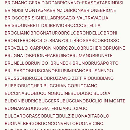
BRIGNANO GERA D'ADDA
BRIGNANO-FRASCATA
BRINDISI
BRINDISI MONTAGNA
BRINZIO
BRIONA
BRIONE
BRIONE
BRIOSCO
BRISIGHELLA
BRISSAGO-VALTRAVAGLIA
BRISSOGNE
BRITTOLI
BRIVIO
BROCCOSTELLA
BROGLIANO
BROGNATURO
BROLO
BRONDELLO
BRONI
BRONTE
BRONZOLO .BRANZOLL.
BROSSASCO
BROSSO
BROVELLO-CARPUGNINO
BROZOLO
BRUGHERIO
BRUGINE
BRUGNATO
BRUGNERA
BRUINO
BRUMANO
BRUNATE
BRUNELLO
BRUNICO .BRUNECK.
BRUNO
BRUSAPORTO
BRUSASCO
BRUSCIANO
BRUSIMPIANO
BRUSNENGO
BRUSSON
BRUZOLO
BRUZZANO ZEFFIRIO
BUBBIANO
BUBBIO
BUCCHERI
BUCCHIANICO
BUCCIANO
BUCCINASCO
BUCCINO
BUCINE
BUDDUSO'
BUDOIA
BUDONI
BUDRIO
BUGGERRU
BUGGIANO
BUGLIO IN MONTE
BUGNARA
BUGUGGIATE
BUJA
BULCIAGO
BULGAROGRASSO
BULTEI
BULZI
BUONABITACOLO
BUONALBERGO
BUONCONVENTO
BUONVICINO