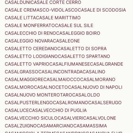
CASALDUNI
CASALE CORTE CERRO
CASALE CREMASCO-VIDOLASCO
CASALE DI SCODOSIA
CASALE LITTA
CASALE MARITTIMO
CASALE MONFERRATO
CASALE SUL SILE
CASALECCHIO DI RENO
CASALEGGIO BOIRO
CASALEGGIO NOVARA
CASALEONE
CASALETTO CEREDANO
CASALETTO DI SOPRA
CASALETTO LODIGIANO
CASALETTO SPARTANO
CASALETTO VAPRIO
CASALFIUMANESE
CASALGRANDE
CASALGRASSO
CASALINCONTRADA
CASALINO
CASALMAGGIORE
CASALMAIOCCO
CASALMORANO
CASALMORO
CASALNOCETO
CASALNUOVO DI NAPOLI
CASALNUOVO MONTEROTARO
CASALOLDO
CASALPUSTERLENGO
CASALROMANO
CASALSERUGO
CASALUCE
CASALVECCHIO DI PUGLIA
CASALVECCHIO SICULO
CASALVIERI
CASALVOLONE
CASALZUIGNO
CASAMARCIANO
CASAMASSIMA