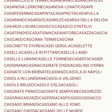
CASAMICCIOLA TERME
CASANDRINO
CASANOVA ELVO
CASANOVA LERRONE
CASANOVA LONATI
CASAPE
CASAPESENNA
CASAPINTA
CASAPROTA
CASAPULLA
CASARANO
CASARGO
CASARILE
CASARSA DELLA DELIZIA
CASARZA LIGURE
CASASCO
CASASCO D'INTELVI
CASATENOVO
CASATISMA
CASAVATORE
CASAZZA
CASCIA
CASCIAGO
CASCIANA TERME
CASCINA
CASCINETTE D'IVREA
CASEI GEROLA
CASELETTE
CASELLA
CASELLE IN PITTARI
CASELLE LANDI
CASELLE LURANI
CASELLE TORINESE
CASERTA
CASIER
CASIGNANA
CASINA
CASIRATE D'ADDA
CASLINO D'ERBA
CASNATE CON BERNATE
CASNIGO
CASOLA DI NAPOLI
CASOLA IN LUNIGIANA
CASOLA VALSENIO
CASOLE BRUZIO
CASOLE D'ELSA
CASOLI
CASORATE PRIMO
CASORATE SEMPIONE
CASOREZZO
CASORIA
CASORZO
CASPERIA
CASPOGGIO
CASSACCO
CASSAGO BRIANZA
CASSANO ALLO IONIO
CASSANO D'ADDA
CASSANO DELLE MURGE