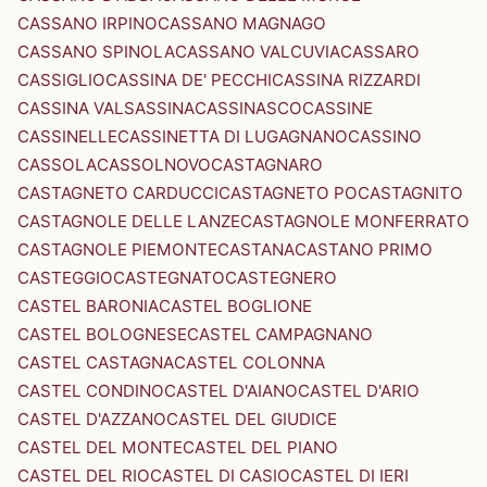
CASSANO IRPINO
CASSANO MAGNAGO
CASSANO SPINOLA
CASSANO VALCUVIA
CASSARO
CASSIGLIO
CASSINA DE' PECCHI
CASSINA RIZZARDI
CASSINA VALSASSINA
CASSINASCO
CASSINE
CASSINELLE
CASSINETTA DI LUGAGNANO
CASSINO
CASSOLA
CASSOLNOVO
CASTAGNARO
CASTAGNETO CARDUCCI
CASTAGNETO PO
CASTAGNITO
CASTAGNOLE DELLE LANZE
CASTAGNOLE MONFERRATO
CASTAGNOLE PIEMONTE
CASTANA
CASTANO PRIMO
CASTEGGIO
CASTEGNATO
CASTEGNERO
CASTEL BARONIA
CASTEL BOGLIONE
CASTEL BOLOGNESE
CASTEL CAMPAGNANO
CASTEL CASTAGNA
CASTEL COLONNA
CASTEL CONDINO
CASTEL D'AIANO
CASTEL D'ARIO
CASTEL D'AZZANO
CASTEL DEL GIUDICE
CASTEL DEL MONTE
CASTEL DEL PIANO
CASTEL DEL RIO
CASTEL DI CASIO
CASTEL DI IERI