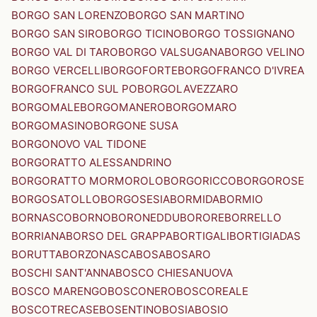
BORGO SAN LORENZO
BORGO SAN MARTINO
BORGO SAN SIRO
BORGO TICINO
BORGO TOSSIGNANO
BORGO VAL DI TARO
BORGO VALSUGANA
BORGO VELINO
BORGO VERCELLI
BORGOFORTE
BORGOFRANCO D'IVREA
BORGOFRANCO SUL PO
BORGOLAVEZZARO
BORGOMALE
BORGOMANERO
BORGOMARO
BORGOMASINO
BORGONE SUSA
BORGONOVO VAL TIDONE
BORGORATTO ALESSANDRINO
BORGORATTO MORMOROLO
BORGORICCO
BORGOROSE
BORGOSATOLLO
BORGOSESIA
BORMIDA
BORMIO
BORNASCO
BORNO
BORONEDDU
BORORE
BORRELLO
BORRIANA
BORSO DEL GRAPPA
BORTIGALI
BORTIGIADAS
BORUTTA
BORZONASCA
BOSA
BOSARO
BOSCHI SANT'ANNA
BOSCO CHIESANUOVA
BOSCO MARENGO
BOSCONERO
BOSCOREALE
BOSCOTRECASE
BOSENTINO
BOSIA
BOSIO