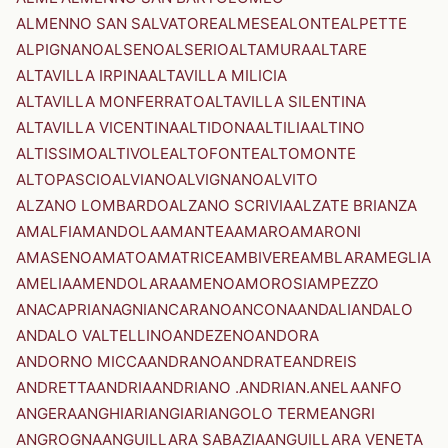
ALMENNO SAN SALVATORE
ALMESE
ALONTE
ALPETTE
ALPIGNANO
ALSENO
ALSERIO
ALTAMURA
ALTARE
ALTAVILLA IRPINA
ALTAVILLA MILICIA
ALTAVILLA MONFERRATO
ALTAVILLA SILENTINA
ALTAVILLA VICENTINA
ALTIDONA
ALTILIA
ALTINO
ALTISSIMO
ALTIVOLE
ALTOFONTE
ALTOMONTE
ALTOPASCIO
ALVIANO
ALVIGNANO
ALVITO
ALZANO LOMBARDO
ALZANO SCRIVIA
ALZATE BRIANZA
AMALFI
AMANDOLA
AMANTEA
AMARO
AMARONI
AMASENO
AMATO
AMATRICE
AMBIVERE
AMBLAR
AMEGLIA
AMELIA
AMENDOLARA
AMENO
AMOROSI
AMPEZZO
ANACAPRI
ANAGNI
ANCARANO
ANCONA
ANDALI
ANDALO
ANDALO VALTELLINO
ANDEZENO
ANDORA
ANDORNO MICCA
ANDRANO
ANDRATE
ANDREIS
ANDRETTA
ANDRIA
ANDRIANO .ANDRIAN.
ANELA
ANFO
ANGERA
ANGHIARI
ANGIARI
ANGOLO TERME
ANGRI
ANGROGNA
ANGUILLARA SABAZIA
ANGUILLARA VENETA