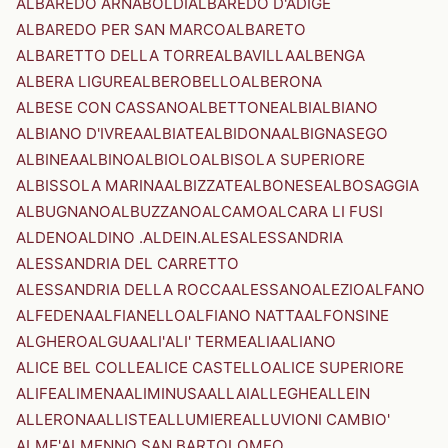
ALBAREDO ARNABOLDI
ALBAREDO D'ADIGE
ALBAREDO PER SAN MARCO
ALBARETO
ALBARETTO DELLA TORRE
ALBAVILLA
ALBENGA
ALBERA LIGURE
ALBEROBELLO
ALBERONA
ALBESE CON CASSANO
ALBETTONE
ALBI
ALBIANO
ALBIANO D'IVREA
ALBIATE
ALBIDONA
ALBIGNASEGO
ALBINEA
ALBINO
ALBIOLO
ALBISOLA SUPERIORE
ALBISSOLA MARINA
ALBIZZATE
ALBONESE
ALBOSAGGIA
ALBUGNANO
ALBUZZANO
ALCAMO
ALCARA LI FUSI
ALDENO
ALDINO .ALDEIN.
ALES
ALESSANDRIA
ALESSANDRIA DEL CARRETTO
ALESSANDRIA DELLA ROCCA
ALESSANO
ALEZIO
ALFANO
ALFEDENA
ALFIANELLO
ALFIANO NATTA
ALFONSINE
ALGHERO
ALGUA
ALI'
ALI' TERME
ALIA
ALIANO
ALICE BEL COLLE
ALICE CASTELLO
ALICE SUPERIORE
ALIFE
ALIMENA
ALIMINUSA
ALLAI
ALLEGHE
ALLEIN
ALLERONA
ALLISTE
ALLUMIERE
ALLUVIONI CAMBIO'
ALME'
ALMENNO SAN BARTOLOMEO