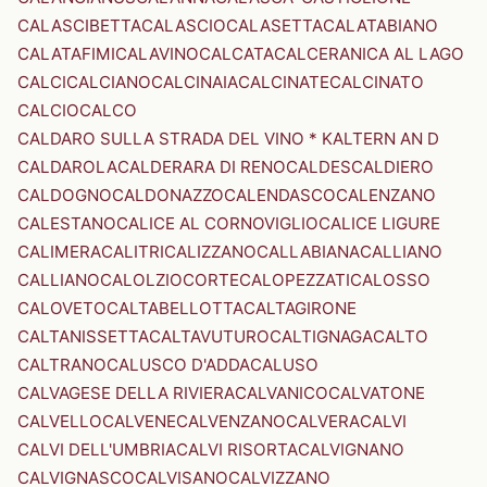
CALASCIBETTA
CALASCIO
CALASETTA
CALATABIANO
CALATAFIMI
CALAVINO
CALCATA
CALCERANICA AL LAGO
CALCI
CALCIANO
CALCINAIA
CALCINATE
CALCINATO
CALCIO
CALCO
CALDARO SULLA STRADA DEL VINO * KALTERN AN D
CALDAROLA
CALDERARA DI RENO
CALDES
CALDIERO
CALDOGNO
CALDONAZZO
CALENDASCO
CALENZANO
CALESTANO
CALICE AL CORNOVIGLIO
CALICE LIGURE
CALIMERA
CALITRI
CALIZZANO
CALLABIANA
CALLIANO
CALLIANO
CALOLZIOCORTE
CALOPEZZATI
CALOSSO
CALOVETO
CALTABELLOTTA
CALTAGIRONE
CALTANISSETTA
CALTAVUTURO
CALTIGNAGA
CALTO
CALTRANO
CALUSCO D'ADDA
CALUSO
CALVAGESE DELLA RIVIERA
CALVANICO
CALVATONE
CALVELLO
CALVENE
CALVENZANO
CALVERA
CALVI
CALVI DELL'UMBRIA
CALVI RISORTA
CALVIGNANO
CALVIGNASCO
CALVISANO
CALVIZZANO