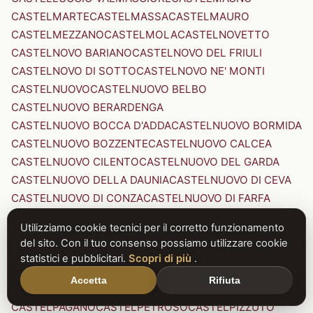
CASTELMARTE
CASTELMASSA
CASTELMAURO
CASTELMEZZANO
CASTELMOLA
CASTELNOVETTO
CASTELNOVO BARIANO
CASTELNOVO DEL FRIULI
CASTELNOVO DI SOTTO
CASTELNOVO NE' MONTI
CASTELNUOVO
CASTELNUOVO BELBO
CASTELNUOVO BERARDENGA
CASTELNUOVO BOCCA D'ADDA
CASTELNUOVO BORMIDA
CASTELNUOVO BOZZENTE
CASTELNUOVO CALCEA
CASTELNUOVO CILENTO
CASTELNUOVO DEL GARDA
CASTELNUOVO DELLA DAUNIA
CASTELNUOVO DI CEVA
CASTELNUOVO DI CONZA
CASTELNUOVO DI FARFA
CASTELNUOVO DI GARFAGNANA
Utilizziamo cookie tecnici per il corretto funzionamento
CASTELNUOVO DI PORTO
CASTELNUOVO DON BOSCO
del sito. Con il tuo consenso possiamo utilizzare cookie
CASTELNUOVO MAGRA
CASTELNUOVO NIGRA
statistici e pubblicitari.
Scopri di più
.
CASTELNUOVO PARANO
CASTELNUOVO RANGONE
Accetta
Rifiuta
CASTELNUOVO SCRIVIA
CASTELNUOVO VAL DI CECINA
CASTELPAGANO
CASTELPETROSO
CASTELPIZZUTO