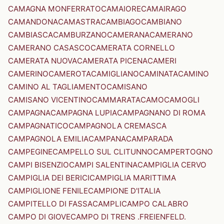
CAMAGNA MONFERRATO
CAMAIORE
CAMAIRAGO
CAMANDONA
CAMASTRA
CAMBIAGO
CAMBIANO
CAMBIASCA
CAMBURZANO
CAMERANA
CAMERANO
CAMERANO CASASCO
CAMERATA CORNELLO
CAMERATA NUOVA
CAMERATA PICENA
CAMERI
CAMERINO
CAMEROTA
CAMIGLIANO
CAMINATA
CAMINO
CAMINO AL TAGLIAMENTO
CAMISANO
CAMISANO VICENTINO
CAMMARATA
CAMO
CAMOGLI
CAMPAGNA
CAMPAGNA LUPIA
CAMPAGNANO DI ROMA
CAMPAGNATICO
CAMPAGNOLA CREMASCA
CAMPAGNOLA EMILIA
CAMPANA
CAMPARADA
CAMPEGINE
CAMPELLO SUL CLITUNNO
CAMPERTOGNO
CAMPI BISENZIO
CAMPI SALENTINA
CAMPIGLIA CERVO
CAMPIGLIA DEI BERICI
CAMPIGLIA MARITTIMA
CAMPIGLIONE FENILE
CAMPIONE D'ITALIA
CAMPITELLO DI FASSA
CAMPLI
CAMPO CALABRO
CAMPO DI GIOVE
CAMPO DI TRENS .FREIENFELD.