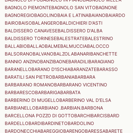
BAGNOLO PIEMONTE
BAGNOLO SAN VITO
BAGNONE
BAGNOREGIO
BAGOLINO
BAIA E LATINA
BAIANO
BAIARDO
BAIRO
BAISO
BALANGERO
BALDICHIERI D'ASTI
BALDISSERO CANAVESE
BALDISSERO D'ALBA
BALDISSERO TORINESE
BALESTRATE
BALESTRINO
BALLABIO
BALLAO
BALME
BALMUCCIA
BALOCCO
BALSORANO
BALVANO
BALZOLA
BANARI
BANCHETTE
BANNIO ANZINO
BANZI
BAONE
BARADILI
BARAGIANO
BARANELLO
BARANO D'ISCHIA
BARANZATE
BARASSO
BARATILI SAN PIETRO
BARBANIA
BARBARA
BARBARANO ROMANO
BARBARANO VICENTINO
BARBARESCO
BARBARIGA
BARBATA
BARBERINO DI MUGELLO
BARBERINO VAL D'ELSA
BARBIANELLO
BARBIANO .BARBIAN.
BARBONA
BARCELLONA POZZO DI GOTTO
BARCHI
BARCIS
BARD
BARDELLO
BARDI
BARDINETO
BARDOLINO
BARDONECCHIA
BAREGGIO
BARENGO
BARESSA
BARETE