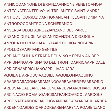
ANNICCO
ANNONE DI BRIANZA
ANNONE VENETO
ANOIA
ANTEGNATE
ANTERIVO .ALTREI.
ANTEY-SAINT-ANDRE'
ANTICOLI CORRADO
ANTIGNANO
ANTILLO
ANTONIMINA
ANTRODOCO
ANTRONA SCHIERANCO
ANVERSA DEGLI ABRUZZI
ANZANO DEL PARCO
ANZANO DI PUGLIA
ANZI
ANZIO
ANZOLA D'OSSOLA
ANZOLA DELL'EMILIA
AOSTA
APECCHIO
APICE
APIRO
APOLLOSA
APPIANO GENTILE
APPIANO SULLA STRADA DEL VINO * EPPAN AN DER
APPIGNANO
APPIGNANO DEL TRONTO
APRICA
APRICALE
APRICENA
APRIGLIANO
APRILIA
AQUARA
AQUILA D'ARROSCIA
AQUILEIA
AQUILONIA
AQUINO
ARADEO
ARAGONA
ARAMENGO
ARBA
ARBOREA
ARBORIO
ARBUS
ARCADE
ARCE
ARCENE
ARCEVIA
ARCHI
ARCIDOSSO
ARCINAZZO ROMANO
ARCISATE
ARCO
ARCOLA
ARCOLE
ARCONATE
ARCORE
ARCUGNANO
ARDARA
ARDAULI
ARDEA
ARDENNO
ARDESIO
ARDORE
ARENA
ARENA PO
ARENZANO