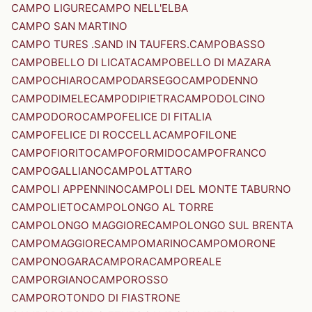
CAMPO LIGURE
CAMPO NELL'ELBA
CAMPO SAN MARTINO
CAMPO TURES .SAND IN TAUFERS.
CAMPOBASSO
CAMPOBELLO DI LICATA
CAMPOBELLO DI MAZARA
CAMPOCHIARO
CAMPODARSEGO
CAMPODENNO
CAMPODIMELE
CAMPODIPIETRA
CAMPODOLCINO
CAMPODORO
CAMPOFELICE DI FITALIA
CAMPOFELICE DI ROCCELLA
CAMPOFILONE
CAMPOFIORITO
CAMPOFORMIDO
CAMPOFRANCO
CAMPOGALLIANO
CAMPOLATTARO
CAMPOLI APPENNINO
CAMPOLI DEL MONTE TABURNO
CAMPOLIETO
CAMPOLONGO AL TORRE
CAMPOLONGO MAGGIORE
CAMPOLONGO SUL BRENTA
CAMPOMAGGIORE
CAMPOMARINO
CAMPOMORONE
CAMPONOGARA
CAMPORA
CAMPOREALE
CAMPORGIANO
CAMPOROSSO
CAMPOROTONDO DI FIASTRONE