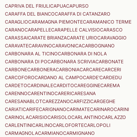
CAPRIVA DEL FRIULI
CAPUA
CAPURSO
CARAFFA DEL BIANCO
CARAFFA DI CATANZARO
CARAGLIO
CARAMAGNA PIEMONTE
CARAMANICO TERME
CARANO
CARAPELLE
CARAPELLE CALVISIO
CARASCO
CARASSAI
CARATE BRIANZA
CARATE URIO
CARAVAGGIO
CARAVATE
CARAVINO
CARAVONICA
CARBOGNANO
CARBONARA AL TICINO
CARBONARA DI NOLA
CARBONARA DI PO
CARBONARA SCRIVIA
CARBONATE
CARBONE
CARBONERA
CARBONIA
CARCARE
CARCERI
CARCOFORO
CARDANO AL CAMPO
CARDE'
CARDEDU
CARDETO
CARDINALE
CARDITO
CAREGGINE
CAREMA
CARENNO
CARENTINO
CARERI
CARESANA
CARESANABLOT
CAREZZANO
CARFIZZI
CARGEGHE
CARIATI
CARIFE
CARIGNANO
CARIMATE
CARINARO
CARINI
CARINOLA
CARISIO
CARISOLO
CARLANTINO
CARLAZZO
CARLENTINI
CARLINO
CARLOFORTE
CARLOPOLI
CARMAGNOLA
CARMIANO
CARMIGNANO