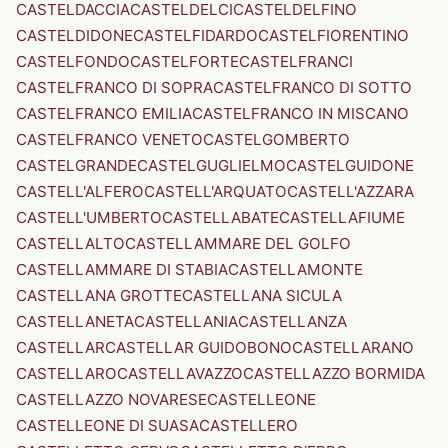
CASTELDACCIA
CASTELDELCI
CASTELDELFINO
CASTELDIDONE
CASTELFIDARDO
CASTELFIORENTINO
CASTELFONDO
CASTELFORTE
CASTELFRANCI
CASTELFRANCO DI SOPRA
CASTELFRANCO DI SOTTO
CASTELFRANCO EMILIA
CASTELFRANCO IN MISCANO
CASTELFRANCO VENETO
CASTELGOMBERTO
CASTELGRANDE
CASTELGUGLIELMO
CASTELGUIDONE
CASTELL'ALFERO
CASTELL'ARQUATO
CASTELL'AZZARA
CASTELL'UMBERTO
CASTELLABATE
CASTELLAFIUME
CASTELLALTO
CASTELLAMMARE DEL GOLFO
CASTELLAMMARE DI STABIA
CASTELLAMONTE
CASTELLANA GROTTE
CASTELLANA SICULA
CASTELLANETA
CASTELLANIA
CASTELLANZA
CASTELLAR
CASTELLAR GUIDOBONO
CASTELLARANO
CASTELLARO
CASTELLAVAZZO
CASTELLAZZO BORMIDA
CASTELLAZZO NOVARESE
CASTELLEONE
CASTELLEONE DI SUASA
CASTELLERO