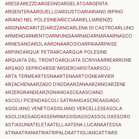
ARESE
AREZZO
ARGEGNO
ARGELATO
ARGENTA
ARGENTERA
ARGUELLO
ARGUSTO
ARI
ARIANO IRPINO
ARIANO NEL POLESINE
ARICCIA
ARIELLI
ARIENZO
ARIGNANO
ARITZO
ARIZZANO
ARLENA DI CASTRO
ARLUNO
ARMENO
ARMENTO
ARMUNGIA
ARNAD
ARNARA
ARNASCO
ARNESANO
AROLA
ARONA
AROSIO
ARPAIA
ARPAISE
ARPINO
ARQUA' PETRARCA
ARQUA' POLESINE
ARQUATA DEL TRONTO
ARQUATA SCRIVIA
ARRE
ARRONE
ARSAGO SEPRIO
ARSIE'
ARSIERO
ARSITA
ARSOLI
ARTA TERME
ARTEGNA
ARTENA
ARTOGNE
ARVIER
ARZACHENA
ARZAGO D'ADDA
ARZANA
ARZANO
ARZENE
ARZERGRANDE
ARZIGNANO
ASCEA
ASCIANO
ASCOLI PICENO
ASCOLI SATRIANO
ASCREA
ASIAGO
ASIGLIANO VENETO
ASIGLIANO VERCELLESE
ASOLA
ASOLO
ASSAGO
ASSEMINI
ASSISI
ASSO
ASSOLO
ASSORO
ASTI
ASUNI
ATELETA
ATELLA
ATENA LUCANA
ATESSA
ATINA
ATRANI
ATRI
ATRIPALDA
ATTIGLIANO
ATTIMIS