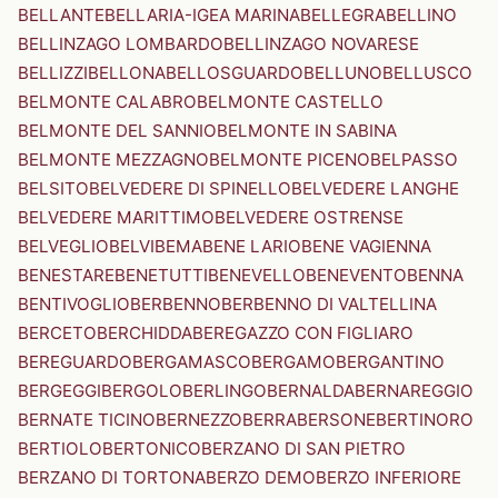
BELLANTE
BELLARIA-IGEA MARINA
BELLEGRA
BELLINO
BELLINZAGO LOMBARDO
BELLINZAGO NOVARESE
BELLIZZI
BELLONA
BELLOSGUARDO
BELLUNO
BELLUSCO
BELMONTE CALABRO
BELMONTE CASTELLO
BELMONTE DEL SANNIO
BELMONTE IN SABINA
BELMONTE MEZZAGNO
BELMONTE PICENO
BELPASSO
BELSITO
BELVEDERE DI SPINELLO
BELVEDERE LANGHE
BELVEDERE MARITTIMO
BELVEDERE OSTRENSE
BELVEGLIO
BELVI
BEMA
BENE LARIO
BENE VAGIENNA
BENESTARE
BENETUTTI
BENEVELLO
BENEVENTO
BENNA
BENTIVOGLIO
BERBENNO
BERBENNO DI VALTELLINA
BERCETO
BERCHIDDA
BEREGAZZO CON FIGLIARO
BEREGUARDO
BERGAMASCO
BERGAMO
BERGANTINO
BERGEGGI
BERGOLO
BERLINGO
BERNALDA
BERNAREGGIO
BERNATE TICINO
BERNEZZO
BERRA
BERSONE
BERTINORO
BERTIOLO
BERTONICO
BERZANO DI SAN PIETRO
BERZANO DI TORTONA
BERZO DEMO
BERZO INFERIORE