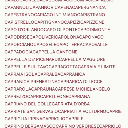
CAPANNOLI
CAPANNORI
CAPENA
CAPERGNANICA
CAPESTRANO
CAPIAGO INTIMIANO
CAPISTRANO
CAPISTRELLO
CAPITIGNANO
CAPIZZI
CAPIZZONE
CAPO D'ORLANDO
CAPO DI PONTE
CAPODIMONTE
CAPODRISE
CAPOLIVERI
CAPOLONA
CAPONAGO
CAPORCIANO
CAPOSELE
CAPOTERRA
CAPOVALLE
CAPPADOCIA
CAPPELLA CANTONE
CAPPELLA DE' PICENARDI
CAPPELLA MAGGIORE
CAPPELLE SUL TAVO
CAPRACOTTA
CAPRAIA E LIMITE
CAPRAIA ISOLA
CAPRALBA
CAPRANICA
CAPRANICA PRENESTINA
CAPRARICA DI LECCE
CAPRAROLA
CAPRAUNA
CAPRESE MICHELANGELO
CAPREZZO
CAPRI
CAPRI LEONE
CAPRIANA
CAPRIANO DEL COLLE
CAPRIATA D'ORBA
CAPRIATE SAN GERVASIO
CAPRIATI A VOLTURNO
CAPRIE
CAPRIGLIA IRPINA
CAPRIGLIO
CAPRILE
CAPRINO BERGAMASCO
CAPRINO VERONESE
CAPRIOLO