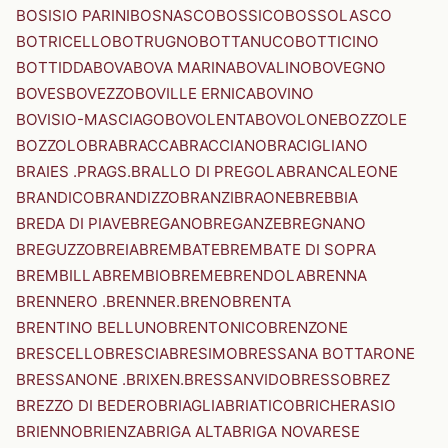
BOSISIO PARINI
BOSNASCO
BOSSICO
BOSSOLASCO
BOTRICELLO
BOTRUGNO
BOTTANUCO
BOTTICINO
BOTTIDDA
BOVA
BOVA MARINA
BOVALINO
BOVEGNO
BOVES
BOVEZZO
BOVILLE ERNICA
BOVINO
BOVISIO-MASCIAGO
BOVOLENTA
BOVOLONE
BOZZOLE
BOZZOLO
BRA
BRACCA
BRACCIANO
BRACIGLIANO
BRAIES .PRAGS.
BRALLO DI PREGOLA
BRANCALEONE
BRANDICO
BRANDIZZO
BRANZI
BRAONE
BREBBIA
BREDA DI PIAVE
BREGANO
BREGANZE
BREGNANO
BREGUZZO
BREIA
BREMBATE
BREMBATE DI SOPRA
BREMBILLA
BREMBIO
BREME
BRENDOLA
BRENNA
BRENNERO .BRENNER.
BRENO
BRENTA
BRENTINO BELLUNO
BRENTONICO
BRENZONE
BRESCELLO
BRESCIA
BRESIMO
BRESSANA BOTTARONE
BRESSANONE .BRIXEN.
BRESSANVIDO
BRESSO
BREZ
BREZZO DI BEDERO
BRIAGLIA
BRIATICO
BRICHERASIO
BRIENNO
BRIENZA
BRIGA ALTA
BRIGA NOVARESE