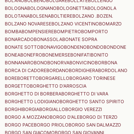
BOLANO
BOLBENO
BOLGARE
BOLLATE
BOLLENGO
BOLOGNA
BOLOGNANO
BOLOGNETTA
BOLOGNOLA
BOLOTANA
BOLSENA
BOLTIERE
BOLZANO .BOZEN.
BOLZANO NOVARESE
BOLZANO VICENTINO
BOMARZO
BOMBA
BOMPENSIERE
BOMPIETRO
BOMPORTO
BONARCADO
BONASSOLA
BONATE SOPRA
BONATE SOTTO
BONAVIGO
BONDENO
BONDO
BONDONE
BONEA
BONEFRO
BONEMERSE
BONIFATI
BONITO
BONNANARO
BONO
BONORVA
BONVICINO
BORBONA
BORCA DI CADORE
BORDANO
BORDIGHERA
BORDOLANO
BORE
BORETTO
BORGARELLO
BORGARO TORINESE
BORGETTO
BORGHETTO D'ARROSCIA
BORGHETTO DI BORBERA
BORGHETTO DI VARA
BORGHETTO LODIGIANO
BORGHETTO SANTO SPIRITO
BORGHI
BORGIA
BORGIALLO
BORGIO VEREZZI
BORGO A MOZZANO
BORGO D'ALE
BORGO DI TERZO
BORGO PACE
BORGO PRIOLO
BORGO SAN DALMAZZO
BORGO SAN GIACOMO
BORGO SAN GIOVANNI