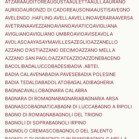
ATZARA
AUDITORE
AUGUSTA
AULETTA
AULLA
AURANO
AURIGO
AURONZO DI CADORE
AUSONIA
AUSTIS
AVEGNO
AVELENGO .HAFLING.
AVELLA
AVELLINO
AVERARA
AVERSA
AVETRANA
AVEZZANO
AVIANO
AVIATICO
AVIGLIANA
AVIGLIANO
AVIGLIANO UMBRO
AVIO
AVISE
AVOLA
AVOLASCA
AYAS
AYMAVILLES
AZEGLIO
AZZANELLO
AZZANO D'ASTI
AZZANO DECIMO
AZZANO MELLA
AZZANO SAN PAOLO
AZZATE
AZZIO
AZZONE
BACENO
BACOLI
BADALUCCO
BADESI
BADIA .ABTEI.
BADIA CALAVENA
BADIA PAVESE
BADIA POLESINE
BADIA TEDALDA
BADOLATO
BAGALADI
BAGHERIA
BAGNACAVALLO
BAGNARA CALABRA
BAGNARA DI ROMAGNA
BAGNARIA
BAGNARIA ARSA
BAGNASCO
BAGNATICA
BAGNI DI LUCCA
BAGNO A RIPOLI
BAGNO DI ROMAGNA
BAGNOLI DEL TRIGNO
BAGNOLI DI SOPRA
BAGNOLI IRPINO
BAGNOLO CREMASCO
BAGNOLO DEL SALENTO
BAGNOLO DI PO
BAGNOLO IN PIANO
BAGNOLO MELLA