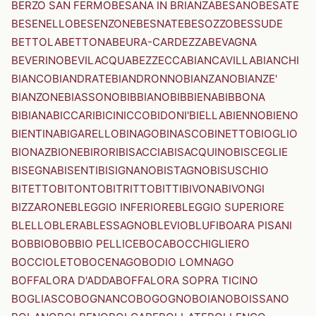
BERZO SAN FERMO
BESANA IN BRIANZA
BESANO
BESATE
BESENELLO
BESENZONE
BESNATE
BESOZZO
BESSUDE
BETTOLA
BETTONA
BEURA-CARDEZZA
BEVAGNA
BEVERINO
BEVILACQUA
BEZZECCA
BIANCAVILLA
BIANCHI
BIANCO
BIANDRATE
BIANDRONNO
BIANZANO
BIANZE'
BIANZONE
BIASSONO
BIBBIANO
BIBBIENA
BIBBONA
BIBIANA
BICCARI
BICINICCO
BIDONI'
BIELLA
BIENNO
BIENO
BIENTINA
BIGARELLO
BINAGO
BINASCO
BINETTO
BIOGLIO
BIONAZ
BIONE
BIRORI
BISACCIA
BISACQUINO
BISCEGLIE
BISEGNA
BISENTI
BISIGNANO
BISTAGNO
BISUSCHIO
BITETTO
BITONTO
BITRITTO
BITTI
BIVONA
BIVONGI
BIZZARONE
BLEGGIO INFERIORE
BLEGGIO SUPERIORE
BLELLO
BLERA
BLESSAGNO
BLEVIO
BLUFI
BOARA PISANI
BOBBIO
BOBBIO PELLICE
BOCA
BOCCHIGLIERO
BOCCIOLETO
BOCENAGO
BODIO LOMNAGO
BOFFALORA D'ADDA
BOFFALORA SOPRA TICINO
BOGLIASCO
BOGNANCO
BOGOGNO
BOIANO
BOISSANO