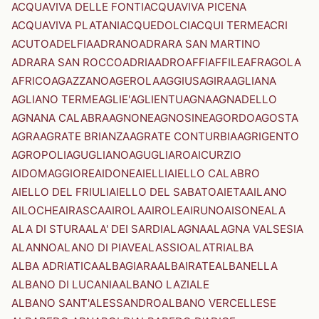
ACQUAVIVA DELLE FONTI
ACQUAVIVA PICENA
ACQUAVIVA PLATANI
ACQUEDOLCI
ACQUI TERME
ACRI
ACUTO
ADELFIA
ADRANO
ADRARA SAN MARTINO
ADRARA SAN ROCCO
ADRIA
ADRO
AFFI
AFFILE
AFRAGOLA
AFRICO
AGAZZANO
AGEROLA
AGGIUS
AGIRA
AGLIANA
AGLIANO TERME
AGLIE'
AGLIENTU
AGNA
AGNADELLO
AGNANA CALABRA
AGNONE
AGNOSINE
AGORDO
AGOSTA
AGRA
AGRATE BRIANZA
AGRATE CONTURBIA
AGRIGENTO
AGROPOLI
AGUGLIANO
AGUGLIARO
AICURZIO
AIDOMAGGIORE
AIDONE
AIELLI
AIELLO CALABRO
AIELLO DEL FRIULI
AIELLO DEL SABATO
AIETA
AILANO
AILOCHE
AIRASCA
AIROLA
AIROLE
AIRUNO
AISONE
ALA
ALA DI STURA
ALA' DEI SARDI
ALAGNA
ALAGNA VALSESIA
ALANNO
ALANO DI PIAVE
ALASSIO
ALATRI
ALBA
ALBA ADRIATICA
ALBAGIARA
ALBAIRATE
ALBANELLA
ALBANO DI LUCANIA
ALBANO LAZIALE
ALBANO SANT'ALESSANDRO
ALBANO VERCELLESE