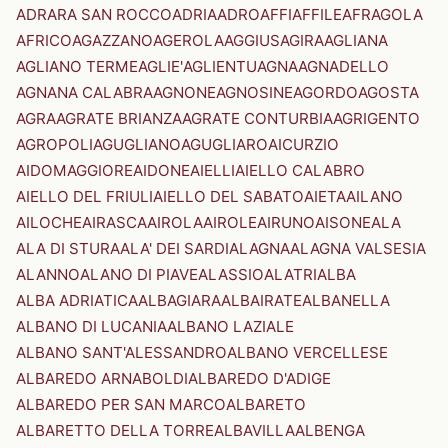
ADRARA SAN ROCCO
ADRIA
ADRO
AFFI
AFFILE
AFRAGOLA
AFRICO
AGAZZANO
AGEROLA
AGGIUS
AGIRA
AGLIANA
AGLIANO TERME
AGLIE'
AGLIENTU
AGNA
AGNADELLO
AGNANA CALABRA
AGNONE
AGNOSINE
AGORDO
AGOSTA
AGRA
AGRATE BRIANZA
AGRATE CONTURBIA
AGRIGENTO
AGROPOLI
AGUGLIANO
AGUGLIARO
AICURZIO
AIDOMAGGIORE
AIDONE
AIELLI
AIELLO CALABRO
AIELLO DEL FRIULI
AIELLO DEL SABATO
AIETA
AILANO
AILOCHE
AIRASCA
AIROLA
AIROLE
AIRUNO
AISONE
ALA
ALA DI STURA
ALA' DEI SARDI
ALAGNA
ALAGNA VALSESIA
ALANNO
ALANO DI PIAVE
ALASSIO
ALATRI
ALBA
ALBA ADRIATICA
ALBAGIARA
ALBAIRATE
ALBANELLA
ALBANO DI LUCANIA
ALBANO LAZIALE
ALBANO SANT'ALESSANDRO
ALBANO VERCELLESE
ALBAREDO ARNABOLDI
ALBAREDO D'ADIGE
ALBAREDO PER SAN MARCO
ALBARETO
ALBARETTO DELLA TORRE
ALBAVILLA
ALBENGA