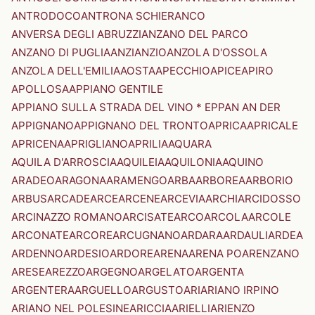
ANTRODOCO
ANTRONA SCHIERANCO
ANVERSA DEGLI ABRUZZI
ANZANO DEL PARCO
ANZANO DI PUGLIA
ANZI
ANZIO
ANZOLA D'OSSOLA
ANZOLA DELL'EMILIA
AOSTA
APECCHIO
APICE
APIRO
APOLLOSA
APPIANO GENTILE
APPIANO SULLA STRADA DEL VINO * EPPAN AN DER
APPIGNANO
APPIGNANO DEL TRONTO
APRICA
APRICALE
APRICENA
APRIGLIANO
APRILIA
AQUARA
AQUILA D'ARROSCIA
AQUILEIA
AQUILONIA
AQUINO
ARADEO
ARAGONA
ARAMENGO
ARBA
ARBOREA
ARBORIO
ARBUS
ARCADE
ARCE
ARCENE
ARCEVIA
ARCHI
ARCIDOSSO
ARCINAZZO ROMANO
ARCISATE
ARCO
ARCOLA
ARCOLE
ARCONATE
ARCORE
ARCUGNANO
ARDARA
ARDAULI
ARDEA
ARDENNO
ARDESIO
ARDORE
ARENA
ARENA PO
ARENZANO
ARESE
AREZZO
ARGEGNO
ARGELATO
ARGENTA
ARGENTERA
ARGUELLO
ARGUSTO
ARI
ARIANO IRPINO
ARIANO NEL POLESINE
ARICCIA
ARIELLI
ARIENZO