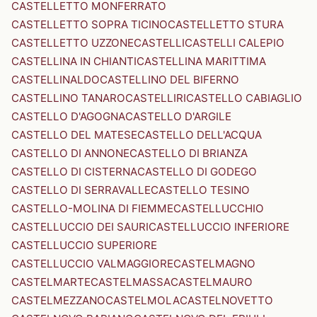
CASTELLETTO MONFERRATO
CASTELLETTO SOPRA TICINO
CASTELLETTO STURA
CASTELLETTO UZZONE
CASTELLI
CASTELLI CALEPIO
CASTELLINA IN CHIANTI
CASTELLINA MARITTIMA
CASTELLINALDO
CASTELLINO DEL BIFERNO
CASTELLINO TANARO
CASTELLIRI
CASTELLO CABIAGLIO
CASTELLO D'AGOGNA
CASTELLO D'ARGILE
CASTELLO DEL MATESE
CASTELLO DELL'ACQUA
CASTELLO DI ANNONE
CASTELLO DI BRIANZA
CASTELLO DI CISTERNA
CASTELLO DI GODEGO
CASTELLO DI SERRAVALLE
CASTELLO TESINO
CASTELLO-MOLINA DI FIEMME
CASTELLUCCHIO
CASTELLUCCIO DEI SAURI
CASTELLUCCIO INFERIORE
CASTELLUCCIO SUPERIORE
CASTELLUCCIO VALMAGGIORE
CASTELMAGNO
CASTELMARTE
CASTELMASSA
CASTELMAURO
CASTELMEZZANO
CASTELMOLA
CASTELNOVETTO