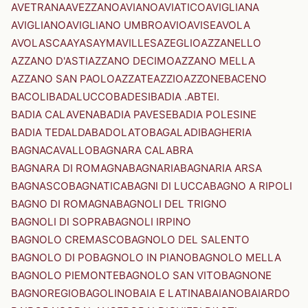
AVETRANA
AVEZZANO
AVIANO
AVIATICO
AVIGLIANA
AVIGLIANO
AVIGLIANO UMBRO
AVIO
AVISE
AVOLA
AVOLASCA
AYAS
AYMAVILLES
AZEGLIO
AZZANELLO
AZZANO D'ASTI
AZZANO DECIMO
AZZANO MELLA
AZZANO SAN PAOLO
AZZATE
AZZIO
AZZONE
BACENO
BACOLI
BADALUCCO
BADESI
BADIA .ABTEI.
BADIA CALAVENA
BADIA PAVESE
BADIA POLESINE
BADIA TEDALDA
BADOLATO
BAGALADI
BAGHERIA
BAGNACAVALLO
BAGNARA CALABRA
BAGNARA DI ROMAGNA
BAGNARIA
BAGNARIA ARSA
BAGNASCO
BAGNATICA
BAGNI DI LUCCA
BAGNO A RIPOLI
BAGNO DI ROMAGNA
BAGNOLI DEL TRIGNO
BAGNOLI DI SOPRA
BAGNOLI IRPINO
BAGNOLO CREMASCO
BAGNOLO DEL SALENTO
BAGNOLO DI PO
BAGNOLO IN PIANO
BAGNOLO MELLA
BAGNOLO PIEMONTE
BAGNOLO SAN VITO
BAGNONE
BAGNOREGIO
BAGOLINO
BAIA E LATINA
BAIANO
BAIARDO