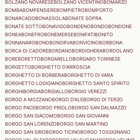
BOLZANO NOVARESE
BOLZANO VICENTINO
BOMARZO
BOMBA
BOMPENSIERE
BOMPIETRO
BOMPORTO
BONARCADO
BONASSOLA
BONATE SOPRA
BONATE SOTTO
BONAVIGO
BONDENO
BONDO
BONDONE
BONEA
BONEFRO
BONEMERSE
BONIFATI
BONITO
BONNANARO
BONO
BONORVA
BONVICINO
BORBONA
BORCA DI CADORE
BORDANO
BORDIGHERA
BORDOLANO
BORE
BORETTO
BORGARELLO
BORGARO TORINESE
BORGETTO
BORGHETTO D'ARROSCIA
BORGHETTO DI BORBERA
BORGHETTO DI VARA
BORGHETTO LODIGIANO
BORGHETTO SANTO SPIRITO
BORGHI
BORGIA
BORGIALLO
BORGIO VEREZZI
BORGO A MOZZANO
BORGO D'ALE
BORGO DI TERZO
BORGO PACE
BORGO PRIOLO
BORGO SAN DALMAZZO
BORGO SAN GIACOMO
BORGO SAN GIOVANNI
BORGO SAN LORENZO
BORGO SAN MARTINO
BORGO SAN SIRO
BORGO TICINO
BORGO TOSSIGNANO