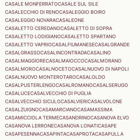
CASALE MONFERRATO
CASALE SUL SILE
CASALECCHIO DI RENO
CASALEGGIO BOIRO
CASALEGGIO NOVARA
CASALEONE
CASALETTO CEREDANO
CASALETTO DI SOPRA
CASALETTO LODIGIANO
CASALETTO SPARTANO
CASALETTO VAPRIO
CASALFIUMANESE
CASALGRANDE
CASALGRASSO
CASALINCONTRADA
CASALINO
CASALMAGGIORE
CASALMAIOCCO
CASALMORANO
CASALMORO
CASALNOCETO
CASALNUOVO DI NAPOLI
CASALNUOVO MONTEROTARO
CASALOLDO
CASALPUSTERLENGO
CASALROMANO
CASALSERUGO
CASALUCE
CASALVECCHIO DI PUGLIA
CASALVECCHIO SICULO
CASALVIERI
CASALVOLONE
CASALZUIGNO
CASAMARCIANO
CASAMASSIMA
CASAMICCIOLA TERME
CASANDRINO
CASANOVA ELVO
CASANOVA LERRONE
CASANOVA LONATI
CASAPE
CASAPESENNA
CASAPINTA
CASAPROTA
CASAPULLA