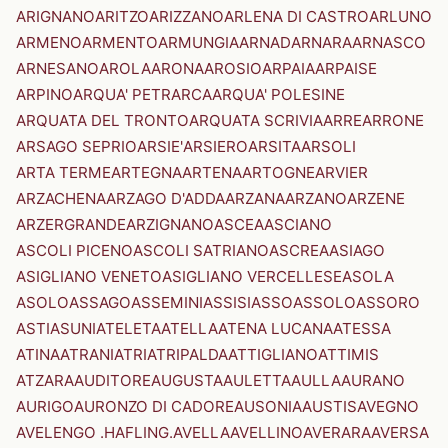
ARIGNANO
ARITZO
ARIZZANO
ARLENA DI CASTRO
ARLUNO
ARMENO
ARMENTO
ARMUNGIA
ARNAD
ARNARA
ARNASCO
ARNESANO
AROLA
ARONA
AROSIO
ARPAIA
ARPAISE
ARPINO
ARQUA' PETRARCA
ARQUA' POLESINE
ARQUATA DEL TRONTO
ARQUATA SCRIVIA
ARRE
ARRONE
ARSAGO SEPRIO
ARSIE'
ARSIERO
ARSITA
ARSOLI
ARTA TERME
ARTEGNA
ARTENA
ARTOGNE
ARVIER
ARZACHENA
ARZAGO D'ADDA
ARZANA
ARZANO
ARZENE
ARZERGRANDE
ARZIGNANO
ASCEA
ASCIANO
ASCOLI PICENO
ASCOLI SATRIANO
ASCREA
ASIAGO
ASIGLIANO VENETO
ASIGLIANO VERCELLESE
ASOLA
ASOLO
ASSAGO
ASSEMINI
ASSISI
ASSO
ASSOLO
ASSORO
ASTI
ASUNI
ATELETA
ATELLA
ATENA LUCANA
ATESSA
ATINA
ATRANI
ATRI
ATRIPALDA
ATTIGLIANO
ATTIMIS
ATZARA
AUDITORE
AUGUSTA
AULETTA
AULLA
AURANO
AURIGO
AURONZO DI CADORE
AUSONIA
AUSTIS
AVEGNO
AVELENGO .HAFLING.
AVELLA
AVELLINO
AVERARA
AVERSA