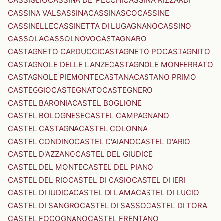
CASSIGLIO
CASSINA DE' PECCHI
CASSINA RIZZARDI
CASSINA VALSASSINA
CASSINASCO
CASSINE
CASSINELLE
CASSINETTA DI LUGAGNANO
CASSINO
CASSOLA
CASSOLNOVO
CASTAGNARO
CASTAGNETO CARDUCCI
CASTAGNETO PO
CASTAGNITO
CASTAGNOLE DELLE LANZE
CASTAGNOLE MONFERRATO
CASTAGNOLE PIEMONTE
CASTANA
CASTANO PRIMO
CASTEGGIO
CASTEGNATO
CASTEGNERO
CASTEL BARONIA
CASTEL BOGLIONE
CASTEL BOLOGNESE
CASTEL CAMPAGNANO
CASTEL CASTAGNA
CASTEL COLONNA
CASTEL CONDINO
CASTEL D'AIANO
CASTEL D'ARIO
CASTEL D'AZZANO
CASTEL DEL GIUDICE
CASTEL DEL MONTE
CASTEL DEL PIANO
CASTEL DEL RIO
CASTEL DI CASIO
CASTEL DI IERI
CASTEL DI IUDICA
CASTEL DI LAMA
CASTEL DI LUCIO
CASTEL DI SANGRO
CASTEL DI SASSO
CASTEL DI TORA
CASTEL FOCOGNANO
CASTEL FRENTANO