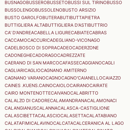
BUSNAGO
BUSSERO
BUSSETO
BUSSI SUL TIRINO
BUSSO
BUSSOLENGO
BUSSOLENO
BUSTO ARSIZIO
BUSTO GAROLFO
BUTERA
BUTI
BUTTAPIETRA
BUTTIGLIERA ALTA
BUTTIGLIERA D'ASTI
BUTTRIO
CA' D'ANDREA
CABELLA LIGURE
CABIATE
CABRAS
CACCAMO
CACCURI
CADEGLIANO-VICONAGO
CADELBOSCO DI SOPRA
CADEO
CADERZONE
CADONEGHE
CADORAGO
CADREZZATE
CAERANO DI SAN MARCO
CAFASSE
CAGGIANO
CAGLI
CAGLIARI
CAGLIO
CAGNANO AMITERNO
CAGNANO VARANO
CAGNO
CAGNO'
CAIANELLO
CAIAZZO
CAINES .KUENS.
CAINO
CAIOLO
CAIRANO
CAIRATE
CAIRO MONTENOTTE
CAIVANO
CALABRITTO
CALALZO DI CADORE
CALAMANDRANA
CALAMONACI
CALANGIANUS
CALANNA
CALASCA-CASTIGLIONE
CALASCIBETTA
CALASCIO
CALASETTA
CALATABIANO
CALATAFIMI
CALAVINO
CALCATA
CALCERANICA AL LAGO