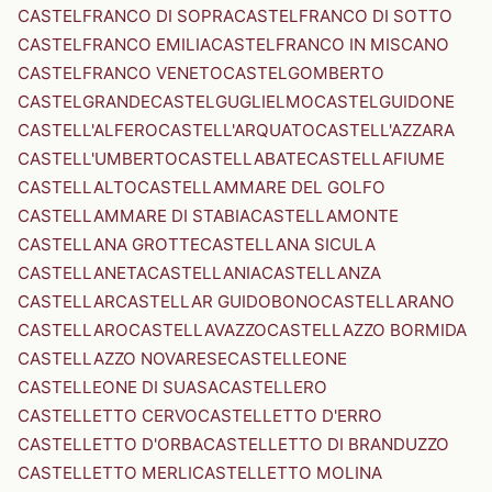
CASTELFRANCO DI SOPRA
CASTELFRANCO DI SOTTO
CASTELFRANCO EMILIA
CASTELFRANCO IN MISCANO
CASTELFRANCO VENETO
CASTELGOMBERTO
CASTELGRANDE
CASTELGUGLIELMO
CASTELGUIDONE
CASTELL'ALFERO
CASTELL'ARQUATO
CASTELL'AZZARA
CASTELL'UMBERTO
CASTELLABATE
CASTELLAFIUME
CASTELLALTO
CASTELLAMMARE DEL GOLFO
CASTELLAMMARE DI STABIA
CASTELLAMONTE
CASTELLANA GROTTE
CASTELLANA SICULA
CASTELLANETA
CASTELLANIA
CASTELLANZA
CASTELLAR
CASTELLAR GUIDOBONO
CASTELLARANO
CASTELLARO
CASTELLAVAZZO
CASTELLAZZO BORMIDA
CASTELLAZZO NOVARESE
CASTELLEONE
CASTELLEONE DI SUASA
CASTELLERO
CASTELLETTO CERVO
CASTELLETTO D'ERRO
CASTELLETTO D'ORBA
CASTELLETTO DI BRANDUZZO
CASTELLETTO MERLI
CASTELLETTO MOLINA