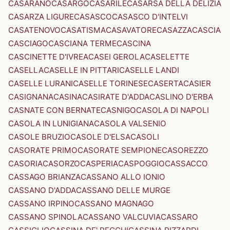
CASARANO
CASARGO
CASARILE
CASARSA DELLA DELIZIA
CASARZA LIGURE
CASASCO
CASASCO D'INTELVI
CASATENOVO
CASATISMA
CASAVATORE
CASAZZA
CASCIA
CASCIAGO
CASCIANA TERME
CASCINA
CASCINETTE D'IVREA
CASEI GEROLA
CASELETTE
CASELLA
CASELLE IN PITTARI
CASELLE LANDI
CASELLE LURANI
CASELLE TORINESE
CASERTA
CASIER
CASIGNANA
CASINA
CASIRATE D'ADDA
CASLINO D'ERBA
CASNATE CON BERNATE
CASNIGO
CASOLA DI NAPOLI
CASOLA IN LUNIGIANA
CASOLA VALSENIO
CASOLE BRUZIO
CASOLE D'ELSA
CASOLI
CASORATE PRIMO
CASORATE SEMPIONE
CASOREZZO
CASORIA
CASORZO
CASPERIA
CASPOGGIO
CASSACCO
CASSAGO BRIANZA
CASSANO ALLO IONIO
CASSANO D'ADDA
CASSANO DELLE MURGE
CASSANO IRPINO
CASSANO MAGNAGO
CASSANO SPINOLA
CASSANO VALCUVIA
CASSARO