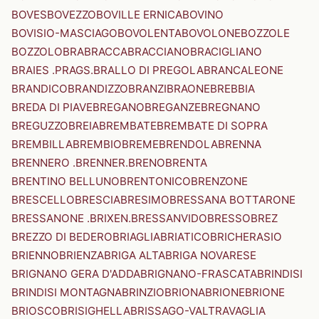
BOVES
BOVEZZO
BOVILLE ERNICA
BOVINO
BOVISIO-MASCIAGO
BOVOLENTA
BOVOLONE
BOZZOLE
BOZZOLO
BRA
BRACCA
BRACCIANO
BRACIGLIANO
BRAIES .PRAGS.
BRALLO DI PREGOLA
BRANCALEONE
BRANDICO
BRANDIZZO
BRANZI
BRAONE
BREBBIA
BREDA DI PIAVE
BREGANO
BREGANZE
BREGNANO
BREGUZZO
BREIA
BREMBATE
BREMBATE DI SOPRA
BREMBILLA
BREMBIO
BREME
BRENDOLA
BRENNA
BRENNERO .BRENNER.
BRENO
BRENTA
BRENTINO BELLUNO
BRENTONICO
BRENZONE
BRESCELLO
BRESCIA
BRESIMO
BRESSANA BOTTARONE
BRESSANONE .BRIXEN.
BRESSANVIDO
BRESSO
BREZ
BREZZO DI BEDERO
BRIAGLIA
BRIATICO
BRICHERASIO
BRIENNO
BRIENZA
BRIGA ALTA
BRIGA NOVARESE
BRIGNANO GERA D'ADDA
BRIGNANO-FRASCATA
BRINDISI
BRINDISI MONTAGNA
BRINZIO
BRIONA
BRIONE
BRIONE
BRIOSCO
BRISIGHELLA
BRISSAGO-VALTRAVAGLIA