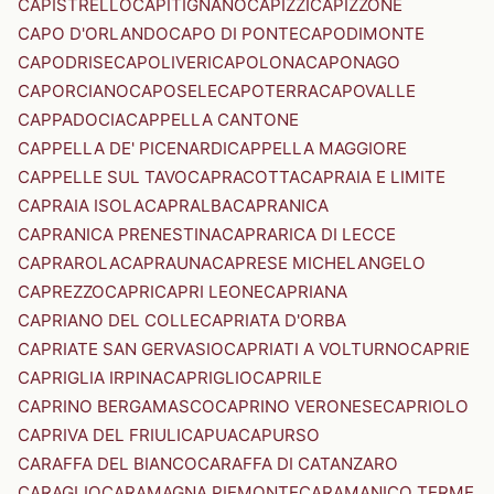
CAPISTRELLO
CAPITIGNANO
CAPIZZI
CAPIZZONE
CAPO D'ORLANDO
CAPO DI PONTE
CAPODIMONTE
CAPODRISE
CAPOLIVERI
CAPOLONA
CAPONAGO
CAPORCIANO
CAPOSELE
CAPOTERRA
CAPOVALLE
CAPPADOCIA
CAPPELLA CANTONE
CAPPELLA DE' PICENARDI
CAPPELLA MAGGIORE
CAPPELLE SUL TAVO
CAPRACOTTA
CAPRAIA E LIMITE
CAPRAIA ISOLA
CAPRALBA
CAPRANICA
CAPRANICA PRENESTINA
CAPRARICA DI LECCE
CAPRAROLA
CAPRAUNA
CAPRESE MICHELANGELO
CAPREZZO
CAPRI
CAPRI LEONE
CAPRIANA
CAPRIANO DEL COLLE
CAPRIATA D'ORBA
CAPRIATE SAN GERVASIO
CAPRIATI A VOLTURNO
CAPRIE
CAPRIGLIA IRPINA
CAPRIGLIO
CAPRILE
CAPRINO BERGAMASCO
CAPRINO VERONESE
CAPRIOLO
CAPRIVA DEL FRIULI
CAPUA
CAPURSO
CARAFFA DEL BIANCO
CARAFFA DI CATANZARO
CARAGLIO
CARAMAGNA PIEMONTE
CARAMANICO TERME