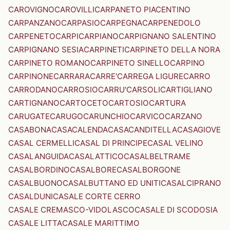
CAROVIGNO
CAROVILLI
CARPANETO PIACENTINO
CARPANZANO
CARPASIO
CARPEGNA
CARPENEDOLO
CARPENETO
CARPI
CARPIANO
CARPIGNANO SALENTINO
CARPIGNANO SESIA
CARPINETI
CARPINETO DELLA NORA
CARPINETO ROMANO
CARPINETO SINELLO
CARPINO
CARPINONE
CARRARA
CARRE'
CARREGA LIGURE
CARRO
CARRODANO
CARROSIO
CARRU'
CARSOLI
CARTIGLIANO
CARTIGNANO
CARTOCETO
CARTOSIO
CARTURA
CARUGATE
CARUGO
CARUNCHIO
CARVICO
CARZANO
CASABONA
CASACALENDA
CASACANDITELLA
CASAGIOVE
CASAL CERMELLI
CASAL DI PRINCIPE
CASAL VELINO
CASALANGUIDA
CASALATTICO
CASALBELTRAME
CASALBORDINO
CASALBORE
CASALBORGONE
CASALBUONO
CASALBUTTANO ED UNITI
CASALCIPRANO
CASALDUNI
CASALE CORTE CERRO
CASALE CREMASCO-VIDOLASCO
CASALE DI SCODOSIA
CASALE LITTA
CASALE MARITTIMO