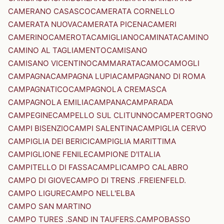
CAMERANO CASASCO
CAMERATA CORNELLO
CAMERATA NUOVA
CAMERATA PICENA
CAMERI
CAMERINO
CAMEROTA
CAMIGLIANO
CAMINATA
CAMINO
CAMINO AL TAGLIAMENTO
CAMISANO
CAMISANO VICENTINO
CAMMARATA
CAMO
CAMOGLI
CAMPAGNA
CAMPAGNA LUPIA
CAMPAGNANO DI ROMA
CAMPAGNATICO
CAMPAGNOLA CREMASCA
CAMPAGNOLA EMILIA
CAMPANA
CAMPARADA
CAMPEGINE
CAMPELLO SUL CLITUNNO
CAMPERTOGNO
CAMPI BISENZIO
CAMPI SALENTINA
CAMPIGLIA CERVO
CAMPIGLIA DEI BERICI
CAMPIGLIA MARITTIMA
CAMPIGLIONE FENILE
CAMPIONE D'ITALIA
CAMPITELLO DI FASSA
CAMPLI
CAMPO CALABRO
CAMPO DI GIOVE
CAMPO DI TRENS .FREIENFELD.
CAMPO LIGURE
CAMPO NELL'ELBA
CAMPO SAN MARTINO
CAMPO TURES .SAND IN TAUFERS.
CAMPOBASSO