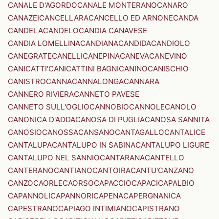
CANALE D'AGORDO
CANALE MONTERANO
CANARO
CANAZEI
CANCELLARA
CANCELLO ED ARNONE
CANDA
CANDELA
CANDELO
CANDIA CANAVESE
CANDIA LOMELLINA
CANDIANA
CANDIDA
CANDIOLO
CANEGRATE
CANELLI
CANEPINA
CANEVA
CANEVINO
CANICATTI'
CANICATTINI BAGNI
CANINO
CANISCHIO
CANISTRO
CANNA
CANNALONGA
CANNARA
CANNERO RIVIERA
CANNETO PAVESE
CANNETO SULL'OGLIO
CANNOBIO
CANNOLE
CANOLO
CANONICA D'ADDA
CANOSA DI PUGLIA
CANOSA SANNITA
CANOSIO
CANOSSA
CANSANO
CANTAGALLO
CANTALICE
CANTALUPA
CANTALUPO IN SABINA
CANTALUPO LIGURE
CANTALUPO NEL SANNIO
CANTARANA
CANTELLO
CANTERANO
CANTIANO
CANTOIRA
CANTU'
CANZANO
CANZO
CAORLE
CAORSO
CAPACCIO
CAPACI
CAPALBIO
CAPANNOLI
CAPANNORI
CAPENA
CAPERGNANICA
CAPESTRANO
CAPIAGO INTIMIANO
CAPISTRANO