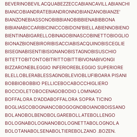
BEVERINO
BEVILACQUA
BEZZECCA
BIANCAVILLA
BIANCHI
BIANCO
BIANDRATE
BIANDRONNO
BIANZANO
BIANZE'
BIANZONE
BIASSONO
BIBBIANO
BIBBIENA
BIBBONA
BIBIANA
BICCARI
BICINICCO
BIDONI'
BIELLA
BIENNO
BIENO
BIENTINA
BIGARELLO
BINAGO
BINASCO
BINETTO
BIOGLIO
BIONAZ
BIONE
BIRORI
BISACCIA
BISACQUINO
BISCEGLIE
BISEGNA
BISENTI
BISIGNANO
BISTAGNO
BISUSCHIO
BITETTO
BITONTO
BITRITTO
BITTI
BIVONA
BIVONGI
BIZZARONE
BLEGGIO INFERIORE
BLEGGIO SUPERIORE
BLELLO
BLERA
BLESSAGNO
BLEVIO
BLUFI
BOARA PISANI
BOBBIO
BOBBIO PELLICE
BOCA
BOCCHIGLIERO
BOCCIOLETO
BOCENAGO
BODIO LOMNAGO
BOFFALORA D'ADDA
BOFFALORA SOPRA TICINO
BOGLIASCO
BOGNANCO
BOGOGNO
BOIANO
BOISSANO
BOLANO
BOLBENO
BOLGARE
BOLLATE
BOLLENGO
BOLOGNA
BOLOGNANO
BOLOGNETTA
BOLOGNOLA
BOLOTANA
BOLSENA
BOLTIERE
BOLZANO .BOZEN.