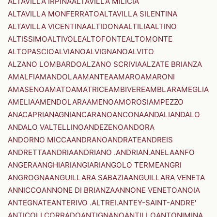
ALTAVILLA IRPINA
ALTAVILLA MILICIA
ALTAVILLA MONFERRATO
ALTAVILLA SILENTINA
ALTAVILLA VICENTINA
ALTIDONA
ALTILIA
ALTINO
ALTISSIMO
ALTIVOLE
ALTOFONTE
ALTOMONTE
ALTOPASCIO
ALVIANO
ALVIGNANO
ALVITO
ALZANO LOMBARDO
ALZANO SCRIVIA
ALZATE BRIANZA
AMALFI
AMANDOLA
AMANTEA
AMARO
AMARONI
AMASENO
AMATO
AMATRICE
AMBIVERE
AMBLAR
AMEGLIA
AMELIA
AMENDOLARA
AMENO
AMOROSI
AMPEZZO
ANACAPRI
ANAGNI
ANCARANO
ANCONA
ANDALI
ANDALO
ANDALO VALTELLINO
ANDEZENO
ANDORA
ANDORNO MICCA
ANDRANO
ANDRATE
ANDREIS
ANDRETTA
ANDRIA
ANDRIANO .ANDRIAN.
ANELA
ANFO
ANGERA
ANGHIARI
ANGIARI
ANGOLO TERME
ANGRI
ANGROGNA
ANGUILLARA SABAZIA
ANGUILLARA VENETA
ANNICCO
ANNONE DI BRIANZA
ANNONE VENETO
ANOIA
ANTEGNATE
ANTERIVO .ALTREI.
ANTEY-SAINT-ANDRE'
ANTICOLI CORRADO
ANTIGNANO
ANTILLO
ANTONIMINA