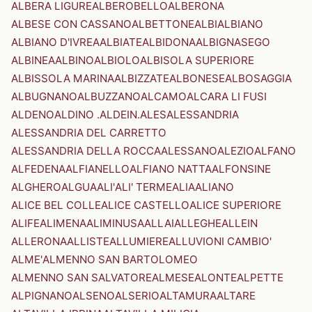
ALBERA LIGURE
ALBEROBELLO
ALBERONA
ALBESE CON CASSANO
ALBETTONE
ALBI
ALBIANO
ALBIANO D'IVREA
ALBIATE
ALBIDONA
ALBIGNASEGO
ALBINEA
ALBINO
ALBIOLO
ALBISOLA SUPERIORE
ALBISSOLA MARINA
ALBIZZATE
ALBONESE
ALBOSAGGIA
ALBUGNANO
ALBUZZANO
ALCAMO
ALCARA LI FUSI
ALDENO
ALDINO .ALDEIN.
ALES
ALESSANDRIA
ALESSANDRIA DEL CARRETTO
ALESSANDRIA DELLA ROCCA
ALESSANO
ALEZIO
ALFANO
ALFEDENA
ALFIANELLO
ALFIANO NATTA
ALFONSINE
ALGHERO
ALGUA
ALI'
ALI' TERME
ALIA
ALIANO
ALICE BEL COLLE
ALICE CASTELLO
ALICE SUPERIORE
ALIFE
ALIMENA
ALIMINUSA
ALLAI
ALLEGHE
ALLEIN
ALLERONA
ALLISTE
ALLUMIERE
ALLUVIONI CAMBIO'
ALME'
ALMENNO SAN BARTOLOMEO
ALMENNO SAN SALVATORE
ALMESE
ALONTE
ALPETTE
ALPIGNANO
ALSENO
ALSERIO
ALTAMURA
ALTARE