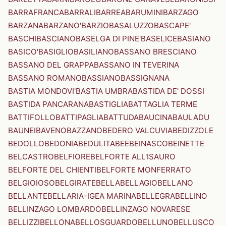
BARRAFRANCA
BARRALI
BARREA
BARUMINI
BARZAGO
BARZANA
BARZANO'
BARZIO
BASALUZZO
BASCAPE'
BASCHI
BASCIANO
BASELGA DI PINE'
BASELICE
BASIANO
BASICO'
BASIGLIO
BASILIANO
BASSANO BRESCIANO
BASSANO DEL GRAPPA
BASSANO IN TEVERINA
BASSANO ROMANO
BASSIANO
BASSIGNANA
BASTIA MONDOVI'
BASTIA UMBRA
BASTIDA DE' DOSSI
BASTIDA PANCARANA
BASTIGLIA
BATTAGLIA TERME
BATTIFOLLO
BATTIPAGLIA
BATTUDA
BAUCINA
BAULADU
BAUNEI
BAVENO
BAZZANO
BEDERO VALCUVIA
BEDIZZOLE
BEDOLLO
BEDONIA
BEDULITA
BEE
BEINASCO
BEINETTE
BELCASTRO
BELFIORE
BELFORTE ALL'ISAURO
BELFORTE DEL CHIENTI
BELFORTE MONFERRATO
BELGIOIOSO
BELGIRATE
BELLA
BELLAGIO
BELLANO
BELLANTE
BELLARIA-IGEA MARINA
BELLEGRA
BELLINO
BELLINZAGO LOMBARDO
BELLINZAGO NOVARESE
BELLIZZI
BELLONA
BELLOSGUARDO
BELLUNO
BELLUSCO