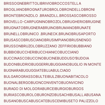
BRISSOGNE
BRITTOLI
BRIVIO
BROCCOSTELLA
BROGLIANO
BROGNATURO
BROLO
BRONDELLO
BRONI
BRONTE
BRONZOLO .BRANZOLL.
BROSSASCO
BROSSO
BROVELLO-CARPUGNINO
BROZOLO
BRUGHERIO
BRUGINE
BRUGNATO
BRUGNERA
BRUINO
BRUMANO
BRUNATE
BRUNELLO
BRUNICO .BRUNECK.
BRUNO
BRUSAPORTO
BRUSASCO
BRUSCIANO
BRUSIMPIANO
BRUSNENGO
BRUSSON
BRUZOLO
BRUZZANO ZEFFIRIO
BUBBIANO
BUBBIO
BUCCHERI
BUCCHIANICO
BUCCIANO
BUCCINASCO
BUCCINO
BUCINE
BUDDUSO'
BUDOIA
BUDONI
BUDRIO
BUGGERRU
BUGGIANO
BUGLIO IN MONTE
BUGNARA
BUGUGGIATE
BUJA
BULCIAGO
BULGAROGRASSO
BULTEI
BULZI
BUONABITACOLO
BUONALBERGO
BUONCONVENTO
BUONVICINO
BURAGO DI MOLGORA
BURCEI
BURGIO
BURGOS
BURIASCO
BUROLO
BURONZO
BUSACHI
BUSALLA
BUSANA
BUSANO
BUSCA
BUSCATE
BUSCEMI
BUSETO PALIZZOLO