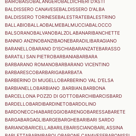
BAIRO
BAISO
BALANGERO
BALDICHIERI D'ASTI
BALDISSERO CANAVESE
BALDISSERO D'ALBA
BALDISSERO TORINESE
BALESTRATE
BALESTRINO
BALLABIO
BALLAO
BALME
BALMUCCIA
BALOCCO
BALSORANO
BALVANO
BALZOLA
BANARI
BANCHETTE
BANNIO ANZINO
BANZI
BAONE
BARADILI
BARAGIANO
BARANELLO
BARANO D'ISCHIA
BARANZATE
BARASSO
BARATILI SAN PIETRO
BARBANIA
BARBARA
BARBARANO ROMANO
BARBARANO VICENTINO
BARBARESCO
BARBARIGA
BARBATA
BARBERINO DI MUGELLO
BARBERINO VAL D'ELSA
BARBIANELLO
BARBIANO .BARBIAN.
BARBONA
BARCELLONA POZZO DI GOTTO
BARCHI
BARCIS
BARD
BARDELLO
BARDI
BARDINETO
BARDOLINO
BARDONECCHIA
BAREGGIO
BARENGO
BARESSA
BARETE
BARGA
BARGAGLI
BARGE
BARGHE
BARI
BARI SARDO
BARIANO
BARICELLA
BARILE
BARISCIANO
BARLASSINA
BARLETTA
BARNI
BAROLO
BARONE CANAVESE
BARONISSI