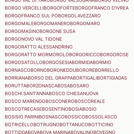
BORGO VAL DI TARO
BORGO VALSUGANA
BORGO VELINO
BORGO VERCELLI
BORGOFORTE
BORGOFRANCO D'IVREA
BORGOFRANCO SUL PO
BORGOLAVEZZARO
BORGOMALE
BORGOMANERO
BORGOMARO
BORGOMASINO
BORGONE SUSA
BORGONOVO VAL TIDONE
BORGORATTO ALESSANDRINO
BORGORATTO MORMOROLO
BORGORICCO
BORGOROSE
BORGOSATOLLO
BORGOSESIA
BORMIDA
BORMIO
BORNASCO
BORNO
BORONEDDU
BORORE
BORRELLO
BORRIANA
BORSO DEL GRAPPA
BORTIGALI
BORTIGIADAS
BORUTTA
BORZONASCA
BOSA
BOSARO
BOSCHI SANT'ANNA
BOSCO CHIESANUOVA
BOSCO MARENGO
BOSCONERO
BOSCOREALE
BOSCOTRECASE
BOSENTINO
BOSIA
BOSIO
BOSISIO PARINI
BOSNASCO
BOSSICO
BOSSOLASCO
BOTRICELLO
BOTRUGNO
BOTTANUCO
BOTTICINO
BOTTIDDA
BOVA
BOVA MARINA
BOVALINO
BOVEGNO