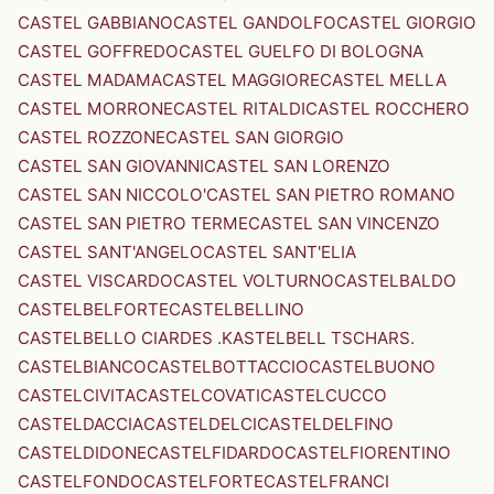
CASTEL GABBIANO
CASTEL GANDOLFO
CASTEL GIORGIO
CASTEL GOFFREDO
CASTEL GUELFO DI BOLOGNA
CASTEL MADAMA
CASTEL MAGGIORE
CASTEL MELLA
CASTEL MORRONE
CASTEL RITALDI
CASTEL ROCCHERO
CASTEL ROZZONE
CASTEL SAN GIORGIO
CASTEL SAN GIOVANNI
CASTEL SAN LORENZO
CASTEL SAN NICCOLO'
CASTEL SAN PIETRO ROMANO
CASTEL SAN PIETRO TERME
CASTEL SAN VINCENZO
CASTEL SANT'ANGELO
CASTEL SANT'ELIA
CASTEL VISCARDO
CASTEL VOLTURNO
CASTELBALDO
CASTELBELFORTE
CASTELBELLINO
CASTELBELLO CIARDES .KASTELBELL TSCHARS.
CASTELBIANCO
CASTELBOTTACCIO
CASTELBUONO
CASTELCIVITA
CASTELCOVATI
CASTELCUCCO
CASTELDACCIA
CASTELDELCI
CASTELDELFINO
CASTELDIDONE
CASTELFIDARDO
CASTELFIORENTINO
CASTELFONDO
CASTELFORTE
CASTELFRANCI