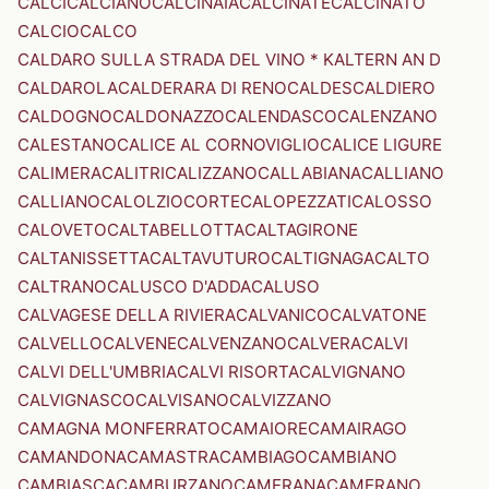
CALCI
CALCIANO
CALCINAIA
CALCINATE
CALCINATO
CALCIO
CALCO
CALDARO SULLA STRADA DEL VINO * KALTERN AN D
CALDAROLA
CALDERARA DI RENO
CALDES
CALDIERO
CALDOGNO
CALDONAZZO
CALENDASCO
CALENZANO
CALESTANO
CALICE AL CORNOVIGLIO
CALICE LIGURE
CALIMERA
CALITRI
CALIZZANO
CALLABIANA
CALLIANO
CALLIANO
CALOLZIOCORTE
CALOPEZZATI
CALOSSO
CALOVETO
CALTABELLOTTA
CALTAGIRONE
CALTANISSETTA
CALTAVUTURO
CALTIGNAGA
CALTO
CALTRANO
CALUSCO D'ADDA
CALUSO
CALVAGESE DELLA RIVIERA
CALVANICO
CALVATONE
CALVELLO
CALVENE
CALVENZANO
CALVERA
CALVI
CALVI DELL'UMBRIA
CALVI RISORTA
CALVIGNANO
CALVIGNASCO
CALVISANO
CALVIZZANO
CAMAGNA MONFERRATO
CAMAIORE
CAMAIRAGO
CAMANDONA
CAMASTRA
CAMBIAGO
CAMBIANO
CAMBIASCA
CAMBURZANO
CAMERANA
CAMERANO