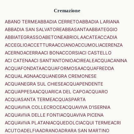
Cremazione
ABANO TERME
ABBADIA CERRETO
ABBADIA LARIANA
ABBADIA SAN SALVATORE
ABBASANTA
ABBATEGGIO
ABBIATEGRASSO
ABETONE
ABRIOLA
ACATE
ACCADIA
ACCEGLIO
ACCETTURA
ACCIANO
ACCUMOLI
ACERENZA
ACERNO
ACERRA
ACI BONACCORSI
ACI CASTELLO
ACI CATENA
ACI SANT'ANTONIO
ACIREALE
ACQUACANINA
ACQUAFONDATA
ACQUAFORMOSA
ACQUAFREDDA
ACQUALAGNA
ACQUANEGRA CREMONESE
ACQUANEGRA SUL CHIESE
ACQUAPENDENTE
ACQUAPPESA
ACQUARICA DEL CAPO
ACQUARO
ACQUASANTA TERME
ACQUASPARTA
ACQUAVIVA COLLECROCE
ACQUAVIVA D'ISERNIA
ACQUAVIVA DELLE FONTI
ACQUAVIVA PICENA
ACQUAVIVA PLATANI
ACQUEDOLCI
ACQUI TERME
ACRI
ACUTO
ADELFIA
ADRANO
ADRARA SAN MARTINO