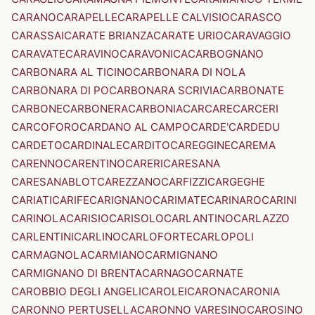
CARANO
CARAPELLE
CARAPELLE CALVISIO
CARASCO
CARASSAI
CARATE BRIANZA
CARATE URIO
CARAVAGGIO
CARAVATE
CARAVINO
CARAVONICA
CARBOGNANO
CARBONARA AL TICINO
CARBONARA DI NOLA
CARBONARA DI PO
CARBONARA SCRIVIA
CARBONATE
CARBONE
CARBONERA
CARBONIA
CARCARE
CARCERI
CARCOFORO
CARDANO AL CAMPO
CARDE'
CARDEDU
CARDETO
CARDINALE
CARDITO
CAREGGINE
CAREMA
CARENNO
CARENTINO
CARERI
CARESANA
CARESANABLOT
CAREZZANO
CARFIZZI
CARGEGHE
CARIATI
CARIFE
CARIGNANO
CARIMATE
CARINARO
CARINI
CARINOLA
CARISIO
CARISOLO
CARLANTINO
CARLAZZO
CARLENTINI
CARLINO
CARLOFORTE
CARLOPOLI
CARMAGNOLA
CARMIANO
CARMIGNANO
CARMIGNANO DI BRENTA
CARNAGO
CARNATE
CAROBBIO DEGLI ANGELI
CAROLEI
CARONA
CARONIA
CARONNO PERTUSELLA
CARONNO VARESINO
CAROSINO