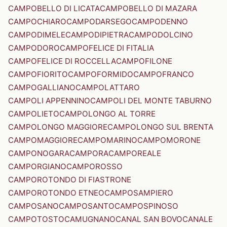
CAMPOBELLO DI LICATA
CAMPOBELLO DI MAZARA
CAMPOCHIARO
CAMPODARSEGO
CAMPODENNO
CAMPODIMELE
CAMPODIPIETRA
CAMPODOLCINO
CAMPODORO
CAMPOFELICE DI FITALIA
CAMPOFELICE DI ROCCELLA
CAMPOFILONE
CAMPOFIORITO
CAMPOFORMIDO
CAMPOFRANCO
CAMPOGALLIANO
CAMPOLATTARO
CAMPOLI APPENNINO
CAMPOLI DEL MONTE TABURNO
CAMPOLIETO
CAMPOLONGO AL TORRE
CAMPOLONGO MAGGIORE
CAMPOLONGO SUL BRENTA
CAMPOMAGGIORE
CAMPOMARINO
CAMPOMORONE
CAMPONOGARA
CAMPORA
CAMPOREALE
CAMPORGIANO
CAMPOROSSO
CAMPOROTONDO DI FIASTRONE
CAMPOROTONDO ETNEO
CAMPOSAMPIERO
CAMPOSANO
CAMPOSANTO
CAMPOSPINOSO
CAMPOTOSTO
CAMUGNANO
CANAL SAN BOVO
CANALE