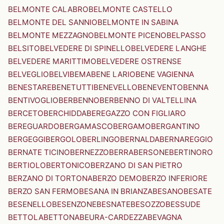
BELMONTE CALABRO
BELMONTE CASTELLO
BELMONTE DEL SANNIO
BELMONTE IN SABINA
BELMONTE MEZZAGNO
BELMONTE PICENO
BELPASSO
BELSITO
BELVEDERE DI SPINELLO
BELVEDERE LANGHE
BELVEDERE MARITTIMO
BELVEDERE OSTRENSE
BELVEGLIO
BELVI
BEMA
BENE LARIO
BENE VAGIENNA
BENESTARE
BENETUTTI
BENEVELLO
BENEVENTO
BENNA
BENTIVOGLIO
BERBENNO
BERBENNO DI VALTELLINA
BERCETO
BERCHIDDA
BEREGAZZO CON FIGLIARO
BEREGUARDO
BERGAMASCO
BERGAMO
BERGANTINO
BERGEGGI
BERGOLO
BERLINGO
BERNALDA
BERNAREGGIO
BERNATE TICINO
BERNEZZO
BERRA
BERSONE
BERTINORO
BERTIOLO
BERTONICO
BERZANO DI SAN PIETRO
BERZANO DI TORTONA
BERZO DEMO
BERZO INFERIORE
BERZO SAN FERMO
BESANA IN BRIANZA
BESANO
BESATE
BESENELLO
BESENZONE
BESNATE
BESOZZO
BESSUDE
BETTOLA
BETTONA
BEURA-CARDEZZA
BEVAGNA