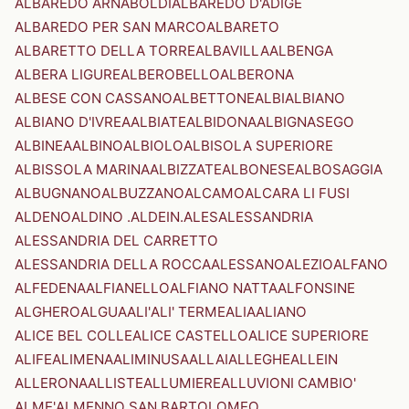
ALBAREDO ARNABOLDI
ALBAREDO D'ADIGE
ALBAREDO PER SAN MARCO
ALBARETO
ALBARETTO DELLA TORRE
ALBAVILLA
ALBENGA
ALBERA LIGURE
ALBEROBELLO
ALBERONA
ALBESE CON CASSANO
ALBETTONE
ALBI
ALBIANO
ALBIANO D'IVREA
ALBIATE
ALBIDONA
ALBIGNASEGO
ALBINEA
ALBINO
ALBIOLO
ALBISOLA SUPERIORE
ALBISSOLA MARINA
ALBIZZATE
ALBONESE
ALBOSAGGIA
ALBUGNANO
ALBUZZANO
ALCAMO
ALCARA LI FUSI
ALDENO
ALDINO .ALDEIN.
ALES
ALESSANDRIA
ALESSANDRIA DEL CARRETTO
ALESSANDRIA DELLA ROCCA
ALESSANO
ALEZIO
ALFANO
ALFEDENA
ALFIANELLO
ALFIANO NATTA
ALFONSINE
ALGHERO
ALGUA
ALI'
ALI' TERME
ALIA
ALIANO
ALICE BEL COLLE
ALICE CASTELLO
ALICE SUPERIORE
ALIFE
ALIMENA
ALIMINUSA
ALLAI
ALLEGHE
ALLEIN
ALLERONA
ALLISTE
ALLUMIERE
ALLUVIONI CAMBIO'
ALME'
ALMENNO SAN BARTOLOMEO