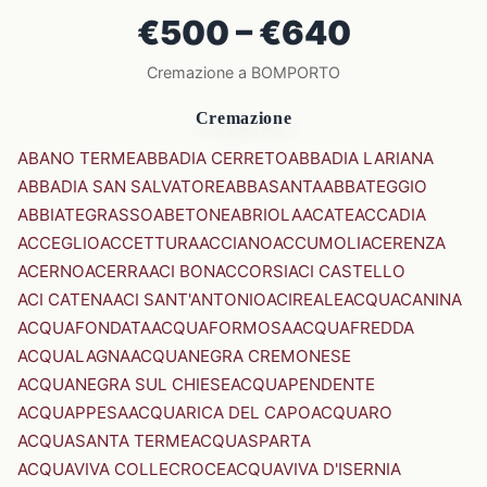
€500 – €640
Cremazione a BOMPORTO
Cremazione
ABANO TERME
ABBADIA CERRETO
ABBADIA LARIANA
ABBADIA SAN SALVATORE
ABBASANTA
ABBATEGGIO
ABBIATEGRASSO
ABETONE
ABRIOLA
ACATE
ACCADIA
ACCEGLIO
ACCETTURA
ACCIANO
ACCUMOLI
ACERENZA
ACERNO
ACERRA
ACI BONACCORSI
ACI CASTELLO
ACI CATENA
ACI SANT'ANTONIO
ACIREALE
ACQUACANINA
ACQUAFONDATA
ACQUAFORMOSA
ACQUAFREDDA
ACQUALAGNA
ACQUANEGRA CREMONESE
ACQUANEGRA SUL CHIESE
ACQUAPENDENTE
ACQUAPPESA
ACQUARICA DEL CAPO
ACQUARO
ACQUASANTA TERME
ACQUASPARTA
ACQUAVIVA COLLECROCE
ACQUAVIVA D'ISERNIA