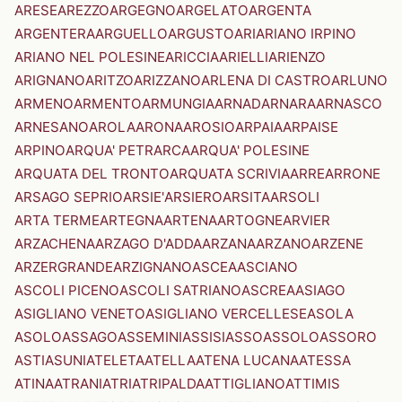
ARESE
AREZZO
ARGEGNO
ARGELATO
ARGENTA
ARGENTERA
ARGUELLO
ARGUSTO
ARI
ARIANO IRPINO
ARIANO NEL POLESINE
ARICCIA
ARIELLI
ARIENZO
ARIGNANO
ARITZO
ARIZZANO
ARLENA DI CASTRO
ARLUNO
ARMENO
ARMENTO
ARMUNGIA
ARNAD
ARNARA
ARNASCO
ARNESANO
AROLA
ARONA
AROSIO
ARPAIA
ARPAISE
ARPINO
ARQUA' PETRARCA
ARQUA' POLESINE
ARQUATA DEL TRONTO
ARQUATA SCRIVIA
ARRE
ARRONE
ARSAGO SEPRIO
ARSIE'
ARSIERO
ARSITA
ARSOLI
ARTA TERME
ARTEGNA
ARTENA
ARTOGNE
ARVIER
ARZACHENA
ARZAGO D'ADDA
ARZANA
ARZANO
ARZENE
ARZERGRANDE
ARZIGNANO
ASCEA
ASCIANO
ASCOLI PICENO
ASCOLI SATRIANO
ASCREA
ASIAGO
ASIGLIANO VENETO
ASIGLIANO VERCELLESE
ASOLA
ASOLO
ASSAGO
ASSEMINI
ASSISI
ASSO
ASSOLO
ASSORO
ASTI
ASUNI
ATELETA
ATELLA
ATENA LUCANA
ATESSA
ATINA
ATRANI
ATRI
ATRIPALDA
ATTIGLIANO
ATTIMIS