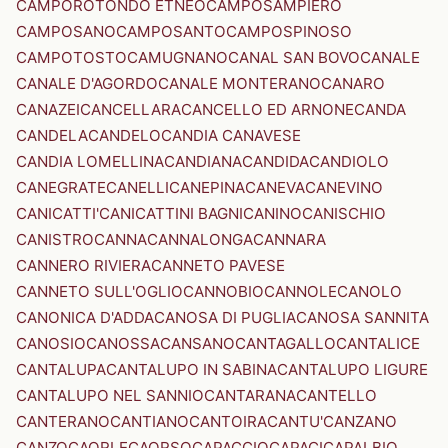
CAMPOROTONDO ETNEO
CAMPOSAMPIERO
CAMPOSANO
CAMPOSANTO
CAMPOSPINOSO
CAMPOTOSTO
CAMUGNANO
CANAL SAN BOVO
CANALE
CANALE D'AGORDO
CANALE MONTERANO
CANARO
CANAZEI
CANCELLARA
CANCELLO ED ARNONE
CANDA
CANDELA
CANDELO
CANDIA CANAVESE
CANDIA LOMELLINA
CANDIANA
CANDIDA
CANDIOLO
CANEGRATE
CANELLI
CANEPINA
CANEVA
CANEVINO
CANICATTI'
CANICATTINI BAGNI
CANINO
CANISCHIO
CANISTRO
CANNA
CANNALONGA
CANNARA
CANNERO RIVIERA
CANNETO PAVESE
CANNETO SULL'OGLIO
CANNOBIO
CANNOLE
CANOLO
CANONICA D'ADDA
CANOSA DI PUGLIA
CANOSA SANNITA
CANOSIO
CANOSSA
CANSANO
CANTAGALLO
CANTALICE
CANTALUPA
CANTALUPO IN SABINA
CANTALUPO LIGURE
CANTALUPO NEL SANNIO
CANTARANA
CANTELLO
CANTERANO
CANTIANO
CANTOIRA
CANTU'
CANZANO
CANZO
CAORLE
CAORSO
CAPACCIO
CAPACI
CAPALBIO