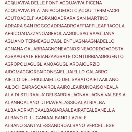
ACQUAVIVA DELLE FONTI
ACQUAVIVA PICENA
ACQUAVIVA PLATANI
ACQUEDOLCI
ACQUI TERME
ACRI
ACUTO
ADELFIA
ADRANO
ADRARA SAN MARTINO
ADRARA SAN ROCCO
ADRIA
ADRO
AFFI
AFFILE
AFRAGOLA
AFRICO
AGAZZANO
AGEROLA
AGGIUS
AGIRA
AGLIANA
AGLIANO TERME
AGLIE'
AGLIENTU
AGNA
AGNADELLO
AGNANA CALABRA
AGNONE
AGNOSINE
AGORDO
AGOSTA
AGRA
AGRATE BRIANZA
AGRATE CONTURBIA
AGRIGENTO
AGROPOLI
AGUGLIANO
AGUGLIARO
AICURZIO
AIDOMAGGIORE
AIDONE
AIELLI
AIELLO CALABRO
AIELLO DEL FRIULI
AIELLO DEL SABATO
AIETA
AILANO
AILOCHE
AIRASCA
AIROLA
AIROLE
AIRUNO
AISONE
ALA
ALA DI STURA
ALA' DEI SARDI
ALAGNA
ALAGNA VALSESIA
ALANNO
ALANO DI PIAVE
ALASSIO
ALATRI
ALBA
ALBA ADRIATICA
ALBAGIARA
ALBAIRATE
ALBANELLA
ALBANO DI LUCANIA
ALBANO LAZIALE
ALBANO SANT'ALESSANDRO
ALBANO VERCELLESE