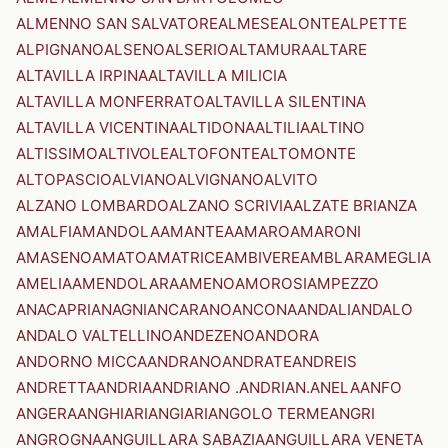
ALMENNO SAN SALVATORE
ALMESE
ALONTE
ALPETTE
ALPIGNANO
ALSENO
ALSERIO
ALTAMURA
ALTARE
ALTAVILLA IRPINA
ALTAVILLA MILICIA
ALTAVILLA MONFERRATO
ALTAVILLA SILENTINA
ALTAVILLA VICENTINA
ALTIDONA
ALTILIA
ALTINO
ALTISSIMO
ALTIVOLE
ALTOFONTE
ALTOMONTE
ALTOPASCIO
ALVIANO
ALVIGNANO
ALVITO
ALZANO LOMBARDO
ALZANO SCRIVIA
ALZATE BRIANZA
AMALFI
AMANDOLA
AMANTEA
AMARO
AMARONI
AMASENO
AMATO
AMATRICE
AMBIVERE
AMBLAR
AMEGLIA
AMELIA
AMENDOLARA
AMENO
AMOROSI
AMPEZZO
ANACAPRI
ANAGNI
ANCARANO
ANCONA
ANDALI
ANDALO
ANDALO VALTELLINO
ANDEZENO
ANDORA
ANDORNO MICCA
ANDRANO
ANDRATE
ANDREIS
ANDRETTA
ANDRIA
ANDRIANO .ANDRIAN.
ANELA
ANFO
ANGERA
ANGHIARI
ANGIARI
ANGOLO TERME
ANGRI
ANGROGNA
ANGUILLARA SABAZIA
ANGUILLARA VENETA