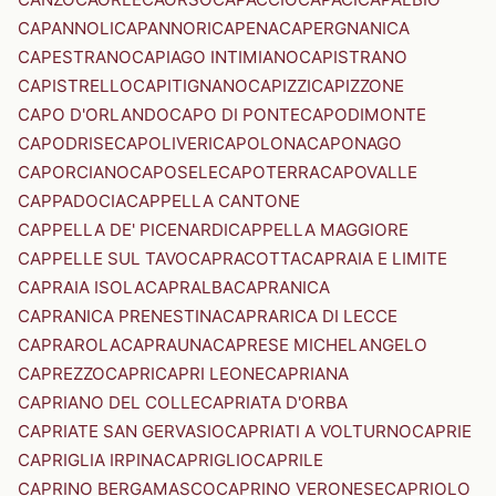
CAPANNOLI
CAPANNORI
CAPENA
CAPERGNANICA
CAPESTRANO
CAPIAGO INTIMIANO
CAPISTRANO
CAPISTRELLO
CAPITIGNANO
CAPIZZI
CAPIZZONE
CAPO D'ORLANDO
CAPO DI PONTE
CAPODIMONTE
CAPODRISE
CAPOLIVERI
CAPOLONA
CAPONAGO
CAPORCIANO
CAPOSELE
CAPOTERRA
CAPOVALLE
CAPPADOCIA
CAPPELLA CANTONE
CAPPELLA DE' PICENARDI
CAPPELLA MAGGIORE
CAPPELLE SUL TAVO
CAPRACOTTA
CAPRAIA E LIMITE
CAPRAIA ISOLA
CAPRALBA
CAPRANICA
CAPRANICA PRENESTINA
CAPRARICA DI LECCE
CAPRAROLA
CAPRAUNA
CAPRESE MICHELANGELO
CAPREZZO
CAPRI
CAPRI LEONE
CAPRIANA
CAPRIANO DEL COLLE
CAPRIATA D'ORBA
CAPRIATE SAN GERVASIO
CAPRIATI A VOLTURNO
CAPRIE
CAPRIGLIA IRPINA
CAPRIGLIO
CAPRILE
CAPRINO BERGAMASCO
CAPRINO VERONESE
CAPRIOLO