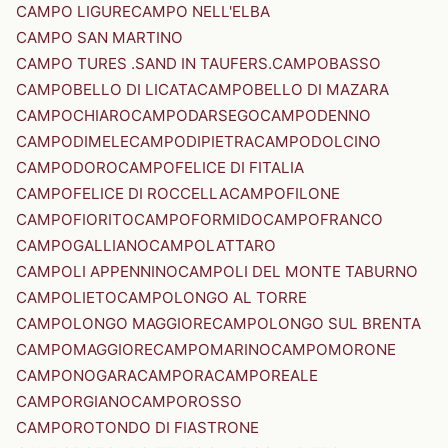
CAMPO LIGURE
CAMPO NELL'ELBA
CAMPO SAN MARTINO
CAMPO TURES .SAND IN TAUFERS.
CAMPOBASSO
CAMPOBELLO DI LICATA
CAMPOBELLO DI MAZARA
CAMPOCHIARO
CAMPODARSEGO
CAMPODENNO
CAMPODIMELE
CAMPODIPIETRA
CAMPODOLCINO
CAMPODORO
CAMPOFELICE DI FITALIA
CAMPOFELICE DI ROCCELLA
CAMPOFILONE
CAMPOFIORITO
CAMPOFORMIDO
CAMPOFRANCO
CAMPOGALLIANO
CAMPOLATTARO
CAMPOLI APPENNINO
CAMPOLI DEL MONTE TABURNO
CAMPOLIETO
CAMPOLONGO AL TORRE
CAMPOLONGO MAGGIORE
CAMPOLONGO SUL BRENTA
CAMPOMAGGIORE
CAMPOMARINO
CAMPOMORONE
CAMPONOGARA
CAMPORA
CAMPOREALE
CAMPORGIANO
CAMPOROSSO
CAMPOROTONDO DI FIASTRONE