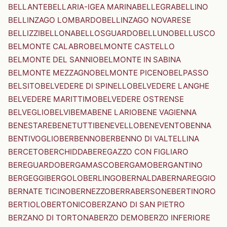
BELLANTE
BELLARIA-IGEA MARINA
BELLEGRA
BELLINO
BELLINZAGO LOMBARDO
BELLINZAGO NOVARESE
BELLIZZI
BELLONA
BELLOSGUARDO
BELLUNO
BELLUSCO
BELMONTE CALABRO
BELMONTE CASTELLO
BELMONTE DEL SANNIO
BELMONTE IN SABINA
BELMONTE MEZZAGNO
BELMONTE PICENO
BELPASSO
BELSITO
BELVEDERE DI SPINELLO
BELVEDERE LANGHE
BELVEDERE MARITTIMO
BELVEDERE OSTRENSE
BELVEGLIO
BELVI
BEMA
BENE LARIO
BENE VAGIENNA
BENESTARE
BENETUTTI
BENEVELLO
BENEVENTO
BENNA
BENTIVOGLIO
BERBENNO
BERBENNO DI VALTELLINA
BERCETO
BERCHIDDA
BEREGAZZO CON FIGLIARO
BEREGUARDO
BERGAMASCO
BERGAMO
BERGANTINO
BERGEGGI
BERGOLO
BERLINGO
BERNALDA
BERNAREGGIO
BERNATE TICINO
BERNEZZO
BERRA
BERSONE
BERTINORO
BERTIOLO
BERTONICO
BERZANO DI SAN PIETRO
BERZANO DI TORTONA
BERZO DEMO
BERZO INFERIORE