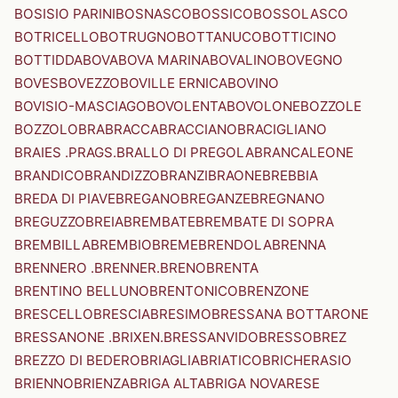
BOSISIO PARINI
BOSNASCO
BOSSICO
BOSSOLASCO
BOTRICELLO
BOTRUGNO
BOTTANUCO
BOTTICINO
BOTTIDDA
BOVA
BOVA MARINA
BOVALINO
BOVEGNO
BOVES
BOVEZZO
BOVILLE ERNICA
BOVINO
BOVISIO-MASCIAGO
BOVOLENTA
BOVOLONE
BOZZOLE
BOZZOLO
BRA
BRACCA
BRACCIANO
BRACIGLIANO
BRAIES .PRAGS.
BRALLO DI PREGOLA
BRANCALEONE
BRANDICO
BRANDIZZO
BRANZI
BRAONE
BREBBIA
BREDA DI PIAVE
BREGANO
BREGANZE
BREGNANO
BREGUZZO
BREIA
BREMBATE
BREMBATE DI SOPRA
BREMBILLA
BREMBIO
BREME
BRENDOLA
BRENNA
BRENNERO .BRENNER.
BRENO
BRENTA
BRENTINO BELLUNO
BRENTONICO
BRENZONE
BRESCELLO
BRESCIA
BRESIMO
BRESSANA BOTTARONE
BRESSANONE .BRIXEN.
BRESSANVIDO
BRESSO
BREZ
BREZZO DI BEDERO
BRIAGLIA
BRIATICO
BRICHERASIO
BRIENNO
BRIENZA
BRIGA ALTA
BRIGA NOVARESE