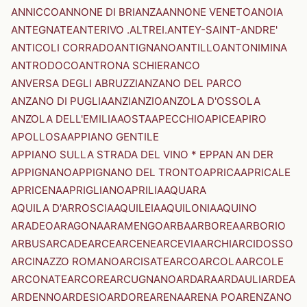
ANNICCO
ANNONE DI BRIANZA
ANNONE VENETO
ANOIA
ANTEGNATE
ANTERIVO .ALTREI.
ANTEY-SAINT-ANDRE'
ANTICOLI CORRADO
ANTIGNANO
ANTILLO
ANTONIMINA
ANTRODOCO
ANTRONA SCHIERANCO
ANVERSA DEGLI ABRUZZI
ANZANO DEL PARCO
ANZANO DI PUGLIA
ANZI
ANZIO
ANZOLA D'OSSOLA
ANZOLA DELL'EMILIA
AOSTA
APECCHIO
APICE
APIRO
APOLLOSA
APPIANO GENTILE
APPIANO SULLA STRADA DEL VINO * EPPAN AN DER
APPIGNANO
APPIGNANO DEL TRONTO
APRICA
APRICALE
APRICENA
APRIGLIANO
APRILIA
AQUARA
AQUILA D'ARROSCIA
AQUILEIA
AQUILONIA
AQUINO
ARADEO
ARAGONA
ARAMENGO
ARBA
ARBOREA
ARBORIO
ARBUS
ARCADE
ARCE
ARCENE
ARCEVIA
ARCHI
ARCIDOSSO
ARCINAZZO ROMANO
ARCISATE
ARCO
ARCOLA
ARCOLE
ARCONATE
ARCORE
ARCUGNANO
ARDARA
ARDAULI
ARDEA
ARDENNO
ARDESIO
ARDORE
ARENA
ARENA PO
ARENZANO