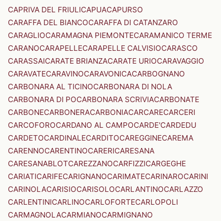
CAPRIVA DEL FRIULI
CAPUA
CAPURSO
CARAFFA DEL BIANCO
CARAFFA DI CATANZARO
CARAGLIO
CARAMAGNA PIEMONTE
CARAMANICO TERME
CARANO
CARAPELLE
CARAPELLE CALVISIO
CARASCO
CARASSAI
CARATE BRIANZA
CARATE URIO
CARAVAGGIO
CARAVATE
CARAVINO
CARAVONICA
CARBOGNANO
CARBONARA AL TICINO
CARBONARA DI NOLA
CARBONARA DI PO
CARBONARA SCRIVIA
CARBONATE
CARBONE
CARBONERA
CARBONIA
CARCARE
CARCERI
CARCOFORO
CARDANO AL CAMPO
CARDE'
CARDEDU
CARDETO
CARDINALE
CARDITO
CAREGGINE
CAREMA
CARENNO
CARENTINO
CARERI
CARESANA
CARESANABLOT
CAREZZANO
CARFIZZI
CARGEGHE
CARIATI
CARIFE
CARIGNANO
CARIMATE
CARINARO
CARINI
CARINOLA
CARISIO
CARISOLO
CARLANTINO
CARLAZZO
CARLENTINI
CARLINO
CARLOFORTE
CARLOPOLI
CARMAGNOLA
CARMIANO
CARMIGNANO