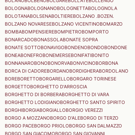
BOLANO
BOLBENO
BOLGARE
BOLLATE
BOLLENGO
BOLOGNA
BOLOGNANO
BOLOGNETTA
BOLOGNOLA
BOLOTANA
BOLSENA
BOLTIERE
BOLZANO .BOZEN.
BOLZANO NOVARESE
BOLZANO VICENTINO
BOMARZO
BOMBA
BOMPENSIERE
BOMPIETRO
BOMPORTO
BONARCADO
BONASSOLA
BONATE SOPRA
BONATE SOTTO
BONAVIGO
BONDENO
BONDO
BONDONE
BONEA
BONEFRO
BONEMERSE
BONIFATI
BONITO
BONNANARO
BONO
BONORVA
BONVICINO
BORBONA
BORCA DI CADORE
BORDANO
BORDIGHERA
BORDOLANO
BORE
BORETTO
BORGARELLO
BORGARO TORINESE
BORGETTO
BORGHETTO D'ARROSCIA
BORGHETTO DI BORBERA
BORGHETTO DI VARA
BORGHETTO LODIGIANO
BORGHETTO SANTO SPIRITO
BORGHI
BORGIA
BORGIALLO
BORGIO VEREZZI
BORGO A MOZZANO
BORGO D'ALE
BORGO DI TERZO
BORGO PACE
BORGO PRIOLO
BORGO SAN DALMAZZO
BORGO SAN GIACOMO
BORGO SAN GIOVANNI