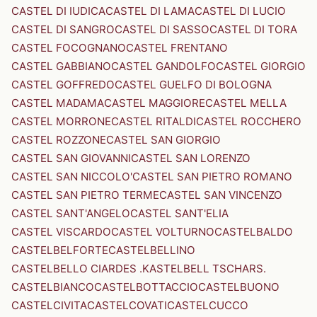
CASTEL DI IUDICA
CASTEL DI LAMA
CASTEL DI LUCIO
CASTEL DI SANGRO
CASTEL DI SASSO
CASTEL DI TORA
CASTEL FOCOGNANO
CASTEL FRENTANO
CASTEL GABBIANO
CASTEL GANDOLFO
CASTEL GIORGIO
CASTEL GOFFREDO
CASTEL GUELFO DI BOLOGNA
CASTEL MADAMA
CASTEL MAGGIORE
CASTEL MELLA
CASTEL MORRONE
CASTEL RITALDI
CASTEL ROCCHERO
CASTEL ROZZONE
CASTEL SAN GIORGIO
CASTEL SAN GIOVANNI
CASTEL SAN LORENZO
CASTEL SAN NICCOLO'
CASTEL SAN PIETRO ROMANO
CASTEL SAN PIETRO TERME
CASTEL SAN VINCENZO
CASTEL SANT'ANGELO
CASTEL SANT'ELIA
CASTEL VISCARDO
CASTEL VOLTURNO
CASTELBALDO
CASTELBELFORTE
CASTELBELLINO
CASTELBELLO CIARDES .KASTELBELL TSCHARS.
CASTELBIANCO
CASTELBOTTACCIO
CASTELBUONO
CASTELCIVITA
CASTELCOVATI
CASTELCUCCO