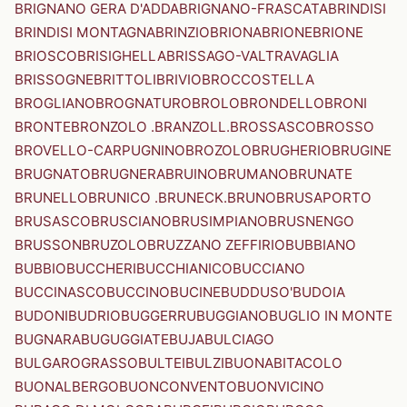
BRIGNANO GERA D'ADDA
BRIGNANO-FRASCATA
BRINDISI
BRINDISI MONTAGNA
BRINZIO
BRIONA
BRIONE
BRIONE
BRIOSCO
BRISIGHELLA
BRISSAGO-VALTRAVAGLIA
BRISSOGNE
BRITTOLI
BRIVIO
BROCCOSTELLA
BROGLIANO
BROGNATURO
BROLO
BRONDELLO
BRONI
BRONTE
BRONZOLO .BRANZOLL.
BROSSASCO
BROSSO
BROVELLO-CARPUGNINO
BROZOLO
BRUGHERIO
BRUGINE
BRUGNATO
BRUGNERA
BRUINO
BRUMANO
BRUNATE
BRUNELLO
BRUNICO .BRUNECK.
BRUNO
BRUSAPORTO
BRUSASCO
BRUSCIANO
BRUSIMPIANO
BRUSNENGO
BRUSSON
BRUZOLO
BRUZZANO ZEFFIRIO
BUBBIANO
BUBBIO
BUCCHERI
BUCCHIANICO
BUCCIANO
BUCCINASCO
BUCCINO
BUCINE
BUDDUSO'
BUDOIA
BUDONI
BUDRIO
BUGGERRU
BUGGIANO
BUGLIO IN MONTE
BUGNARA
BUGUGGIATE
BUJA
BULCIAGO
BULGAROGRASSO
BULTEI
BULZI
BUONABITACOLO
BUONALBERGO
BUONCONVENTO
BUONVICINO