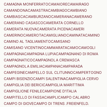
CAMAGNA MONFERRATO
CAMAIORE
CAMAIRAGO
CAMANDONA
CAMASTRA
CAMBIAGO
CAMBIANO
CAMBIASCA
CAMBURZANO
CAMERANA
CAMERANO
CAMERANO CASASCO
CAMERATA CORNELLO
CAMERATA NUOVA
CAMERATA PICENA
CAMERI
CAMERINO
CAMEROTA
CAMIGLIANO
CAMINATA
CAMINO
CAMINO AL TAGLIAMENTO
CAMISANO
CAMISANO VICENTINO
CAMMARATA
CAMO
CAMOGLI
CAMPAGNA
CAMPAGNA LUPIA
CAMPAGNANO DI ROMA
CAMPAGNATICO
CAMPAGNOLA CREMASCA
CAMPAGNOLA EMILIA
CAMPANA
CAMPARADA
CAMPEGINE
CAMPELLO SUL CLITUNNO
CAMPERTOGNO
CAMPI BISENZIO
CAMPI SALENTINA
CAMPIGLIA CERVO
CAMPIGLIA DEI BERICI
CAMPIGLIA MARITTIMA
CAMPIGLIONE FENILE
CAMPIONE D'ITALIA
CAMPITELLO DI FASSA
CAMPLI
CAMPO CALABRO
CAMPO DI GIOVE
CAMPO DI TRENS .FREIENFELD.