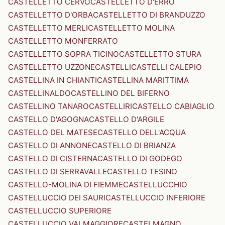
CASTELLETTO CERVO
CASTELLETTO D'ERRO
CASTELLETTO D'ORBA
CASTELLETTO DI BRANDUZZO
CASTELLETTO MERLI
CASTELLETTO MOLINA
CASTELLETTO MONFERRATO
CASTELLETTO SOPRA TICINO
CASTELLETTO STURA
CASTELLETTO UZZONE
CASTELLI
CASTELLI CALEPIO
CASTELLINA IN CHIANTI
CASTELLINA MARITTIMA
CASTELLINALDO
CASTELLINO DEL BIFERNO
CASTELLINO TANARO
CASTELLIRI
CASTELLO CABIAGLIO
CASTELLO D'AGOGNA
CASTELLO D'ARGILE
CASTELLO DEL MATESE
CASTELLO DELL'ACQUA
CASTELLO DI ANNONE
CASTELLO DI BRIANZA
CASTELLO DI CISTERNA
CASTELLO DI GODEGO
CASTELLO DI SERRAVALLE
CASTELLO TESINO
CASTELLO-MOLINA DI FIEMME
CASTELLUCCHIO
CASTELLUCCIO DEI SAURI
CASTELLUCCIO INFERIORE
CASTELLUCCIO SUPERIORE
CASTELLUCCIO VALMAGGIORE
CASTELMAGNO