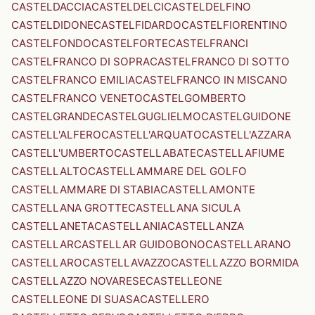
CASTELDACCIA
CASTELDELCI
CASTELDELFINO
CASTELDIDONE
CASTELFIDARDO
CASTELFIORENTINO
CASTELFONDO
CASTELFORTE
CASTELFRANCI
CASTELFRANCO DI SOPRA
CASTELFRANCO DI SOTTO
CASTELFRANCO EMILIA
CASTELFRANCO IN MISCANO
CASTELFRANCO VENETO
CASTELGOMBERTO
CASTELGRANDE
CASTELGUGLIELMO
CASTELGUIDONE
CASTELL'ALFERO
CASTELL'ARQUATO
CASTELL'AZZARA
CASTELL'UMBERTO
CASTELLABATE
CASTELLAFIUME
CASTELLALTO
CASTELLAMMARE DEL GOLFO
CASTELLAMMARE DI STABIA
CASTELLAMONTE
CASTELLANA GROTTE
CASTELLANA SICULA
CASTELLANETA
CASTELLANIA
CASTELLANZA
CASTELLAR
CASTELLAR GUIDOBONO
CASTELLARANO
CASTELLARO
CASTELLAVAZZO
CASTELLAZZO BORMIDA
CASTELLAZZO NOVARESE
CASTELLEONE
CASTELLEONE DI SUASA
CASTELLERO