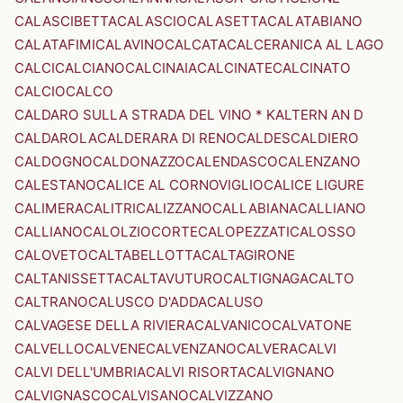
CALASCIBETTA
CALASCIO
CALASETTA
CALATABIANO
CALATAFIMI
CALAVINO
CALCATA
CALCERANICA AL LAGO
CALCI
CALCIANO
CALCINAIA
CALCINATE
CALCINATO
CALCIO
CALCO
CALDARO SULLA STRADA DEL VINO * KALTERN AN D
CALDAROLA
CALDERARA DI RENO
CALDES
CALDIERO
CALDOGNO
CALDONAZZO
CALENDASCO
CALENZANO
CALESTANO
CALICE AL CORNOVIGLIO
CALICE LIGURE
CALIMERA
CALITRI
CALIZZANO
CALLABIANA
CALLIANO
CALLIANO
CALOLZIOCORTE
CALOPEZZATI
CALOSSO
CALOVETO
CALTABELLOTTA
CALTAGIRONE
CALTANISSETTA
CALTAVUTURO
CALTIGNAGA
CALTO
CALTRANO
CALUSCO D'ADDA
CALUSO
CALVAGESE DELLA RIVIERA
CALVANICO
CALVATONE
CALVELLO
CALVENE
CALVENZANO
CALVERA
CALVI
CALVI DELL'UMBRIA
CALVI RISORTA
CALVIGNANO
CALVIGNASCO
CALVISANO
CALVIZZANO