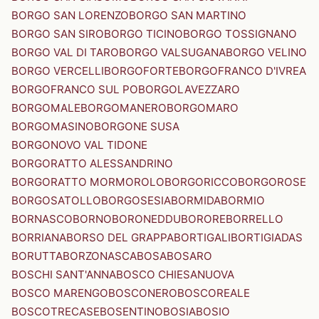
BORGO SAN LORENZO
BORGO SAN MARTINO
BORGO SAN SIRO
BORGO TICINO
BORGO TOSSIGNANO
BORGO VAL DI TARO
BORGO VALSUGANA
BORGO VELINO
BORGO VERCELLI
BORGOFORTE
BORGOFRANCO D'IVREA
BORGOFRANCO SUL PO
BORGOLAVEZZARO
BORGOMALE
BORGOMANERO
BORGOMARO
BORGOMASINO
BORGONE SUSA
BORGONOVO VAL TIDONE
BORGORATTO ALESSANDRINO
BORGORATTO MORMOROLO
BORGORICCO
BORGOROSE
BORGOSATOLLO
BORGOSESIA
BORMIDA
BORMIO
BORNASCO
BORNO
BORONEDDU
BORORE
BORRELLO
BORRIANA
BORSO DEL GRAPPA
BORTIGALI
BORTIGIADAS
BORUTTA
BORZONASCA
BOSA
BOSARO
BOSCHI SANT'ANNA
BOSCO CHIESANUOVA
BOSCO MARENGO
BOSCONERO
BOSCOREALE
BOSCOTRECASE
BOSENTINO
BOSIA
BOSIO