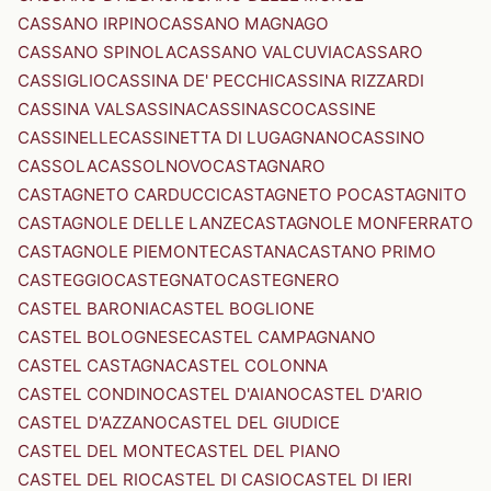
CASSANO IRPINO
CASSANO MAGNAGO
CASSANO SPINOLA
CASSANO VALCUVIA
CASSARO
CASSIGLIO
CASSINA DE' PECCHI
CASSINA RIZZARDI
CASSINA VALSASSINA
CASSINASCO
CASSINE
CASSINELLE
CASSINETTA DI LUGAGNANO
CASSINO
CASSOLA
CASSOLNOVO
CASTAGNARO
CASTAGNETO CARDUCCI
CASTAGNETO PO
CASTAGNITO
CASTAGNOLE DELLE LANZE
CASTAGNOLE MONFERRATO
CASTAGNOLE PIEMONTE
CASTANA
CASTANO PRIMO
CASTEGGIO
CASTEGNATO
CASTEGNERO
CASTEL BARONIA
CASTEL BOGLIONE
CASTEL BOLOGNESE
CASTEL CAMPAGNANO
CASTEL CASTAGNA
CASTEL COLONNA
CASTEL CONDINO
CASTEL D'AIANO
CASTEL D'ARIO
CASTEL D'AZZANO
CASTEL DEL GIUDICE
CASTEL DEL MONTE
CASTEL DEL PIANO
CASTEL DEL RIO
CASTEL DI CASIO
CASTEL DI IERI