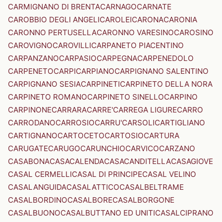
CARMIGNANO DI BRENTA
CARNAGO
CARNATE
CAROBBIO DEGLI ANGELI
CAROLEI
CARONA
CARONIA
CARONNO PERTUSELLA
CARONNO VARESINO
CAROSINO
CAROVIGNO
CAROVILLI
CARPANETO PIACENTINO
CARPANZANO
CARPASIO
CARPEGNA
CARPENEDOLO
CARPENETO
CARPI
CARPIANO
CARPIGNANO SALENTINO
CARPIGNANO SESIA
CARPINETI
CARPINETO DELLA NORA
CARPINETO ROMANO
CARPINETO SINELLO
CARPINO
CARPINONE
CARRARA
CARRE'
CARREGA LIGURE
CARRO
CARRODANO
CARROSIO
CARRU'
CARSOLI
CARTIGLIANO
CARTIGNANO
CARTOCETO
CARTOSIO
CARTURA
CARUGATE
CARUGO
CARUNCHIO
CARVICO
CARZANO
CASABONA
CASACALENDA
CASACANDITELLA
CASAGIOVE
CASAL CERMELLI
CASAL DI PRINCIPE
CASAL VELINO
CASALANGUIDA
CASALATTICO
CASALBELTRAME
CASALBORDINO
CASALBORE
CASALBORGONE
CASALBUONO
CASALBUTTANO ED UNITI
CASALCIPRANO