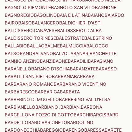
BAGNOLO PIEMONTE
BAGNOLO SAN VITO
BAGNONE
BAGNOREGIO
BAGOLINO
BAIA E LATINA
BAIANO
BAIARDO
BAIRO
BAISO
BALANGERO
BALDICHIERI D'ASTI
BALDISSERO CANAVESE
BALDISSERO D'ALBA
BALDISSERO TORINESE
BALESTRATE
BALESTRINO
BALLABIO
BALLAO
BALME
BALMUCCIA
BALOCCO
BALSORANO
BALVANO
BALZOLA
BANARI
BANCHETTE
BANNIO ANZINO
BANZI
BAONE
BARADILI
BARAGIANO
BARANELLO
BARANO D'ISCHIA
BARANZATE
BARASSO
BARATILI SAN PIETRO
BARBANIA
BARBARA
BARBARANO ROMANO
BARBARANO VICENTINO
BARBARESCO
BARBARIGA
BARBATA
BARBERINO DI MUGELLO
BARBERINO VAL D'ELSA
BARBIANELLO
BARBIANO .BARBIAN.
BARBONA
BARCELLONA POZZO DI GOTTO
BARCHI
BARCIS
BARD
BARDELLO
BARDI
BARDINETO
BARDOLINO
BARDONECCHIA
BAREGGIO
BARENGO
BARESSA
BARETE