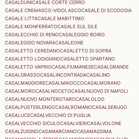
CASALDUNI
CASALE CORTE CERRO
CASALE CREMASCO-VIDOLASCO
CASALE DI SCODOSIA
CASALE LITTA
CASALE MARITTIMO
CASALE MONFERRATO
CASALE SUL SILE
CASALECCHIO DI RENO
CASALEGGIO BOIRO
CASALEGGIO NOVARA
CASALEONE
CASALETTO CEREDANO
CASALETTO DI SOPRA
CASALETTO LODIGIANO
CASALETTO SPARTANO
CASALETTO VAPRIO
CASALFIUMANESE
CASALGRANDE
CASALGRASSO
CASALINCONTRADA
CASALINO
CASALMAGGIORE
CASALMAIOCCO
CASALMORANO
CASALMORO
CASALNOCETO
CASALNUOVO DI NAPOLI
CASALNUOVO MONTEROTARO
CASALOLDO
CASALPUSTERLENGO
CASALROMANO
CASALSERUGO
CASALUCE
CASALVECCHIO DI PUGLIA
CASALVECCHIO SICULO
CASALVIERI
CASALVOLONE
CASALZUIGNO
CASAMARCIANO
CASAMASSIMA