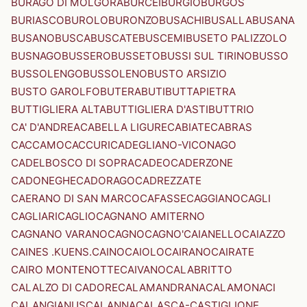
BURAGO DI MOLGORA
BURCEI
BURGIO
BURGOS
BURIASCO
BUROLO
BURONZO
BUSACHI
BUSALLA
BUSANA
BUSANO
BUSCA
BUSCATE
BUSCEMI
BUSETO PALIZZOLO
BUSNAGO
BUSSERO
BUSSETO
BUSSI SUL TIRINO
BUSSO
BUSSOLENGO
BUSSOLENO
BUSTO ARSIZIO
BUSTO GAROLFO
BUTERA
BUTI
BUTTAPIETRA
BUTTIGLIERA ALTA
BUTTIGLIERA D'ASTI
BUTTRIO
CA' D'ANDREA
CABELLA LIGURE
CABIATE
CABRAS
CACCAMO
CACCURI
CADEGLIANO-VICONAGO
CADELBOSCO DI SOPRA
CADEO
CADERZONE
CADONEGHE
CADORAGO
CADREZZATE
CAERANO DI SAN MARCO
CAFASSE
CAGGIANO
CAGLI
CAGLIARI
CAGLIO
CAGNANO AMITERNO
CAGNANO VARANO
CAGNO
CAGNO'
CAIANELLO
CAIAZZO
CAINES .KUENS.
CAINO
CAIOLO
CAIRANO
CAIRATE
CAIRO MONTENOTTE
CAIVANO
CALABRITTO
CALALZO DI CADORE
CALAMANDRANA
CALAMONACI
CALANGIANUS
CALANNA
CALASCA-CASTIGLIONE