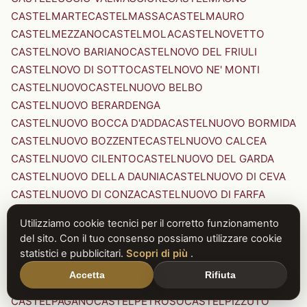
CASTELMARTE
CASTELMASSA
CASTELMAURO
CASTELMEZZANO
CASTELMOLA
CASTELNOVETTO
CASTELNOVO BARIANO
CASTELNOVO DEL FRIULI
CASTELNOVO DI SOTTO
CASTELNOVO NE' MONTI
CASTELNUOVO
CASTELNUOVO BELBO
CASTELNUOVO BERARDENGA
CASTELNUOVO BOCCA D'ADDA
CASTELNUOVO BORMIDA
CASTELNUOVO BOZZENTE
CASTELNUOVO CALCEA
CASTELNUOVO CILENTO
CASTELNUOVO DEL GARDA
CASTELNUOVO DELLA DAUNIA
CASTELNUOVO DI CEVA
CASTELNUOVO DI CONZA
CASTELNUOVO DI FARFA
CASTELNUOVO DI GARFAGNANA
Utilizziamo cookie tecnici per il corretto funzionamento
CASTELNUOVO DI PORTO
CASTELNUOVO DON BOSCO
del sito. Con il tuo consenso possiamo utilizzare cookie
CASTELNUOVO MAGRA
CASTELNUOVO NIGRA
statistici e pubblicitari.
Scopri di più
.
CASTELNUOVO PARANO
CASTELNUOVO RANGONE
Accetta
Rifiuta
CASTELNUOVO SCRIVIA
CASTELNUOVO VAL DI CECINA
CASTELPAGANO
CASTELPETROSO
CASTELPIZZUTO