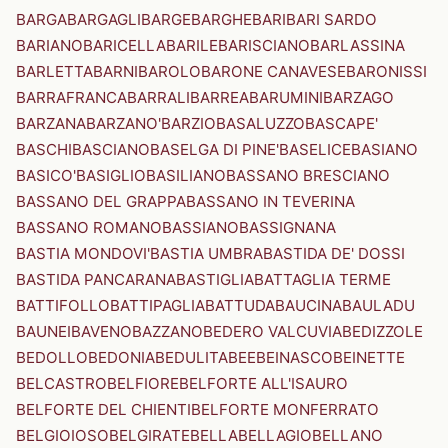
BARGA
BARGAGLI
BARGE
BARGHE
BARI
BARI SARDO
BARIANO
BARICELLA
BARILE
BARISCIANO
BARLASSINA
BARLETTA
BARNI
BAROLO
BARONE CANAVESE
BARONISSI
BARRAFRANCA
BARRALI
BARREA
BARUMINI
BARZAGO
BARZANA
BARZANO'
BARZIO
BASALUZZO
BASCAPE'
BASCHI
BASCIANO
BASELGA DI PINE'
BASELICE
BASIANO
BASICO'
BASIGLIO
BASILIANO
BASSANO BRESCIANO
BASSANO DEL GRAPPA
BASSANO IN TEVERINA
BASSANO ROMANO
BASSIANO
BASSIGNANA
BASTIA MONDOVI'
BASTIA UMBRA
BASTIDA DE' DOSSI
BASTIDA PANCARANA
BASTIGLIA
BATTAGLIA TERME
BATTIFOLLO
BATTIPAGLIA
BATTUDA
BAUCINA
BAULADU
BAUNEI
BAVENO
BAZZANO
BEDERO VALCUVIA
BEDIZZOLE
BEDOLLO
BEDONIA
BEDULITA
BEE
BEINASCO
BEINETTE
BELCASTRO
BELFIORE
BELFORTE ALL'ISAURO
BELFORTE DEL CHIENTI
BELFORTE MONFERRATO
BELGIOIOSO
BELGIRATE
BELLA
BELLAGIO
BELLANO