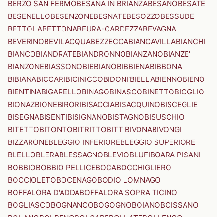
BERZO SAN FERMO
BESANA IN BRIANZA
BESANO
BESATE
BESENELLO
BESENZONE
BESNATE
BESOZZO
BESSUDE
BETTOLA
BETTONA
BEURA-CARDEZZA
BEVAGNA
BEVERINO
BEVILACQUA
BEZZECCA
BIANCAVILLA
BIANCHI
BIANCO
BIANDRATE
BIANDRONNO
BIANZANO
BIANZE'
BIANZONE
BIASSONO
BIBBIANO
BIBBIENA
BIBBONA
BIBIANA
BICCARI
BICINICCO
BIDONI'
BIELLA
BIENNO
BIENO
BIENTINA
BIGARELLO
BINAGO
BINASCO
BINETTO
BIOGLIO
BIONAZ
BIONE
BIRORI
BISACCIA
BISACQUINO
BISCEGLIE
BISEGNA
BISENTI
BISIGNANO
BISTAGNO
BISUSCHIO
BITETTO
BITONTO
BITRITTO
BITTI
BIVONA
BIVONGI
BIZZARONE
BLEGGIO INFERIORE
BLEGGIO SUPERIORE
BLELLO
BLERA
BLESSAGNO
BLEVIO
BLUFI
BOARA PISANI
BOBBIO
BOBBIO PELLICE
BOCA
BOCCHIGLIERO
BOCCIOLETO
BOCENAGO
BODIO LOMNAGO
BOFFALORA D'ADDA
BOFFALORA SOPRA TICINO
BOGLIASCO
BOGNANCO
BOGOGNO
BOIANO
BOISSANO