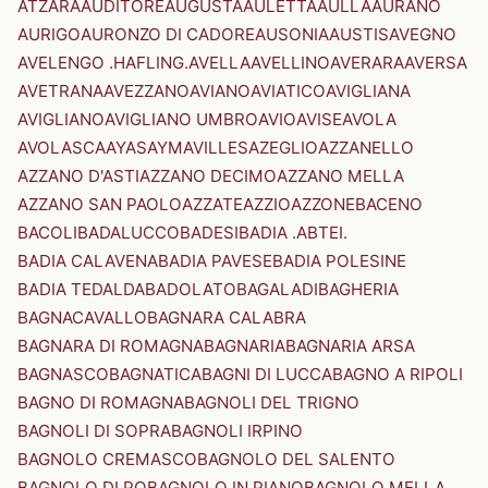
ATZARA
AUDITORE
AUGUSTA
AULETTA
AULLA
AURANO
AURIGO
AURONZO DI CADORE
AUSONIA
AUSTIS
AVEGNO
AVELENGO .HAFLING.
AVELLA
AVELLINO
AVERARA
AVERSA
AVETRANA
AVEZZANO
AVIANO
AVIATICO
AVIGLIANA
AVIGLIANO
AVIGLIANO UMBRO
AVIO
AVISE
AVOLA
AVOLASCA
AYAS
AYMAVILLES
AZEGLIO
AZZANELLO
AZZANO D'ASTI
AZZANO DECIMO
AZZANO MELLA
AZZANO SAN PAOLO
AZZATE
AZZIO
AZZONE
BACENO
BACOLI
BADALUCCO
BADESI
BADIA .ABTEI.
BADIA CALAVENA
BADIA PAVESE
BADIA POLESINE
BADIA TEDALDA
BADOLATO
BAGALADI
BAGHERIA
BAGNACAVALLO
BAGNARA CALABRA
BAGNARA DI ROMAGNA
BAGNARIA
BAGNARIA ARSA
BAGNASCO
BAGNATICA
BAGNI DI LUCCA
BAGNO A RIPOLI
BAGNO DI ROMAGNA
BAGNOLI DEL TRIGNO
BAGNOLI DI SOPRA
BAGNOLI IRPINO
BAGNOLO CREMASCO
BAGNOLO DEL SALENTO
BAGNOLO DI PO
BAGNOLO IN PIANO
BAGNOLO MELLA