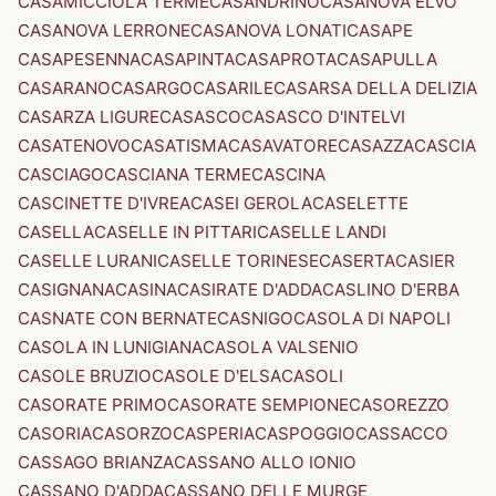
CASAMICCIOLA TERME
CASANDRINO
CASANOVA ELVO
CASANOVA LERRONE
CASANOVA LONATI
CASAPE
CASAPESENNA
CASAPINTA
CASAPROTA
CASAPULLA
CASARANO
CASARGO
CASARILE
CASARSA DELLA DELIZIA
CASARZA LIGURE
CASASCO
CASASCO D'INTELVI
CASATENOVO
CASATISMA
CASAVATORE
CASAZZA
CASCIA
CASCIAGO
CASCIANA TERME
CASCINA
CASCINETTE D'IVREA
CASEI GEROLA
CASELETTE
CASELLA
CASELLE IN PITTARI
CASELLE LANDI
CASELLE LURANI
CASELLE TORINESE
CASERTA
CASIER
CASIGNANA
CASINA
CASIRATE D'ADDA
CASLINO D'ERBA
CASNATE CON BERNATE
CASNIGO
CASOLA DI NAPOLI
CASOLA IN LUNIGIANA
CASOLA VALSENIO
CASOLE BRUZIO
CASOLE D'ELSA
CASOLI
CASORATE PRIMO
CASORATE SEMPIONE
CASOREZZO
CASORIA
CASORZO
CASPERIA
CASPOGGIO
CASSACCO
CASSAGO BRIANZA
CASSANO ALLO IONIO
CASSANO D'ADDA
CASSANO DELLE MURGE