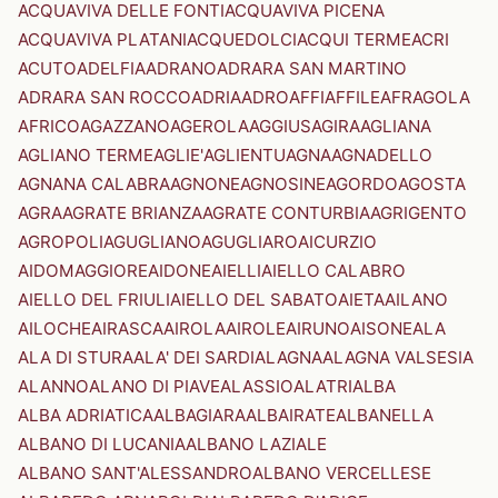
ACQUAVIVA DELLE FONTI
ACQUAVIVA PICENA
ACQUAVIVA PLATANI
ACQUEDOLCI
ACQUI TERME
ACRI
ACUTO
ADELFIA
ADRANO
ADRARA SAN MARTINO
ADRARA SAN ROCCO
ADRIA
ADRO
AFFI
AFFILE
AFRAGOLA
AFRICO
AGAZZANO
AGEROLA
AGGIUS
AGIRA
AGLIANA
AGLIANO TERME
AGLIE'
AGLIENTU
AGNA
AGNADELLO
AGNANA CALABRA
AGNONE
AGNOSINE
AGORDO
AGOSTA
AGRA
AGRATE BRIANZA
AGRATE CONTURBIA
AGRIGENTO
AGROPOLI
AGUGLIANO
AGUGLIARO
AICURZIO
AIDOMAGGIORE
AIDONE
AIELLI
AIELLO CALABRO
AIELLO DEL FRIULI
AIELLO DEL SABATO
AIETA
AILANO
AILOCHE
AIRASCA
AIROLA
AIROLE
AIRUNO
AISONE
ALA
ALA DI STURA
ALA' DEI SARDI
ALAGNA
ALAGNA VALSESIA
ALANNO
ALANO DI PIAVE
ALASSIO
ALATRI
ALBA
ALBA ADRIATICA
ALBAGIARA
ALBAIRATE
ALBANELLA
ALBANO DI LUCANIA
ALBANO LAZIALE
ALBANO SANT'ALESSANDRO
ALBANO VERCELLESE