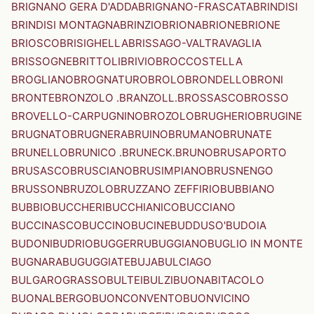
BRIGNANO GERA D'ADDA
BRIGNANO-FRASCATA
BRINDISI
BRINDISI MONTAGNA
BRINZIO
BRIONA
BRIONE
BRIONE
BRIOSCO
BRISIGHELLA
BRISSAGO-VALTRAVAGLIA
BRISSOGNE
BRITTOLI
BRIVIO
BROCCOSTELLA
BROGLIANO
BROGNATURO
BROLO
BRONDELLO
BRONI
BRONTE
BRONZOLO .BRANZOLL.
BROSSASCO
BROSSO
BROVELLO-CARPUGNINO
BROZOLO
BRUGHERIO
BRUGINE
BRUGNATO
BRUGNERA
BRUINO
BRUMANO
BRUNATE
BRUNELLO
BRUNICO .BRUNECK.
BRUNO
BRUSAPORTO
BRUSASCO
BRUSCIANO
BRUSIMPIANO
BRUSNENGO
BRUSSON
BRUZOLO
BRUZZANO ZEFFIRIO
BUBBIANO
BUBBIO
BUCCHERI
BUCCHIANICO
BUCCIANO
BUCCINASCO
BUCCINO
BUCINE
BUDDUSO'
BUDOIA
BUDONI
BUDRIO
BUGGERRU
BUGGIANO
BUGLIO IN MONTE
BUGNARA
BUGUGGIATE
BUJA
BULCIAGO
BULGAROGRASSO
BULTEI
BULZI
BUONABITACOLO
BUONALBERGO
BUONCONVENTO
BUONVICINO