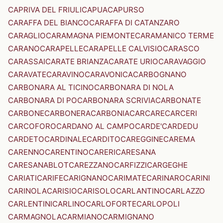
CAPRIVA DEL FRIULI
CAPUA
CAPURSO
CARAFFA DEL BIANCO
CARAFFA DI CATANZARO
CARAGLIO
CARAMAGNA PIEMONTE
CARAMANICO TERME
CARANO
CARAPELLE
CARAPELLE CALVISIO
CARASCO
CARASSAI
CARATE BRIANZA
CARATE URIO
CARAVAGGIO
CARAVATE
CARAVINO
CARAVONICA
CARBOGNANO
CARBONARA AL TICINO
CARBONARA DI NOLA
CARBONARA DI PO
CARBONARA SCRIVIA
CARBONATE
CARBONE
CARBONERA
CARBONIA
CARCARE
CARCERI
CARCOFORO
CARDANO AL CAMPO
CARDE'
CARDEDU
CARDETO
CARDINALE
CARDITO
CAREGGINE
CAREMA
CARENNO
CARENTINO
CARERI
CARESANA
CARESANABLOT
CAREZZANO
CARFIZZI
CARGEGHE
CARIATI
CARIFE
CARIGNANO
CARIMATE
CARINARO
CARINI
CARINOLA
CARISIO
CARISOLO
CARLANTINO
CARLAZZO
CARLENTINI
CARLINO
CARLOFORTE
CARLOPOLI
CARMAGNOLA
CARMIANO
CARMIGNANO