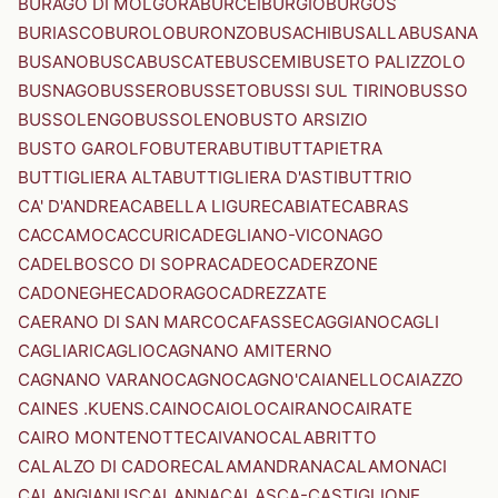
BURAGO DI MOLGORA
BURCEI
BURGIO
BURGOS
BURIASCO
BUROLO
BURONZO
BUSACHI
BUSALLA
BUSANA
BUSANO
BUSCA
BUSCATE
BUSCEMI
BUSETO PALIZZOLO
BUSNAGO
BUSSERO
BUSSETO
BUSSI SUL TIRINO
BUSSO
BUSSOLENGO
BUSSOLENO
BUSTO ARSIZIO
BUSTO GAROLFO
BUTERA
BUTI
BUTTAPIETRA
BUTTIGLIERA ALTA
BUTTIGLIERA D'ASTI
BUTTRIO
CA' D'ANDREA
CABELLA LIGURE
CABIATE
CABRAS
CACCAMO
CACCURI
CADEGLIANO-VICONAGO
CADELBOSCO DI SOPRA
CADEO
CADERZONE
CADONEGHE
CADORAGO
CADREZZATE
CAERANO DI SAN MARCO
CAFASSE
CAGGIANO
CAGLI
CAGLIARI
CAGLIO
CAGNANO AMITERNO
CAGNANO VARANO
CAGNO
CAGNO'
CAIANELLO
CAIAZZO
CAINES .KUENS.
CAINO
CAIOLO
CAIRANO
CAIRATE
CAIRO MONTENOTTE
CAIVANO
CALABRITTO
CALALZO DI CADORE
CALAMANDRANA
CALAMONACI
CALANGIANUS
CALANNA
CALASCA-CASTIGLIONE