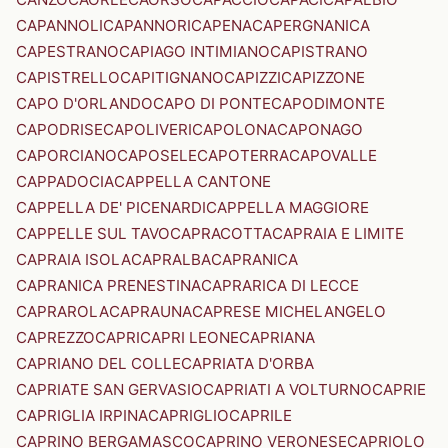
CAPANNOLI
CAPANNORI
CAPENA
CAPERGNANICA
CAPESTRANO
CAPIAGO INTIMIANO
CAPISTRANO
CAPISTRELLO
CAPITIGNANO
CAPIZZI
CAPIZZONE
CAPO D'ORLANDO
CAPO DI PONTE
CAPODIMONTE
CAPODRISE
CAPOLIVERI
CAPOLONA
CAPONAGO
CAPORCIANO
CAPOSELE
CAPOTERRA
CAPOVALLE
CAPPADOCIA
CAPPELLA CANTONE
CAPPELLA DE' PICENARDI
CAPPELLA MAGGIORE
CAPPELLE SUL TAVO
CAPRACOTTA
CAPRAIA E LIMITE
CAPRAIA ISOLA
CAPRALBA
CAPRANICA
CAPRANICA PRENESTINA
CAPRARICA DI LECCE
CAPRAROLA
CAPRAUNA
CAPRESE MICHELANGELO
CAPREZZO
CAPRI
CAPRI LEONE
CAPRIANA
CAPRIANO DEL COLLE
CAPRIATA D'ORBA
CAPRIATE SAN GERVASIO
CAPRIATI A VOLTURNO
CAPRIE
CAPRIGLIA IRPINA
CAPRIGLIO
CAPRILE
CAPRINO BERGAMASCO
CAPRINO VERONESE
CAPRIOLO