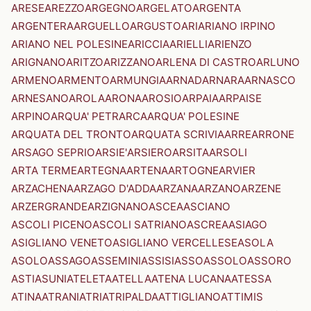
ARESE
AREZZO
ARGEGNO
ARGELATO
ARGENTA
ARGENTERA
ARGUELLO
ARGUSTO
ARI
ARIANO IRPINO
ARIANO NEL POLESINE
ARICCIA
ARIELLI
ARIENZO
ARIGNANO
ARITZO
ARIZZANO
ARLENA DI CASTRO
ARLUNO
ARMENO
ARMENTO
ARMUNGIA
ARNAD
ARNARA
ARNASCO
ARNESANO
AROLA
ARONA
AROSIO
ARPAIA
ARPAISE
ARPINO
ARQUA' PETRARCA
ARQUA' POLESINE
ARQUATA DEL TRONTO
ARQUATA SCRIVIA
ARRE
ARRONE
ARSAGO SEPRIO
ARSIE'
ARSIERO
ARSITA
ARSOLI
ARTA TERME
ARTEGNA
ARTENA
ARTOGNE
ARVIER
ARZACHENA
ARZAGO D'ADDA
ARZANA
ARZANO
ARZENE
ARZERGRANDE
ARZIGNANO
ASCEA
ASCIANO
ASCOLI PICENO
ASCOLI SATRIANO
ASCREA
ASIAGO
ASIGLIANO VENETO
ASIGLIANO VERCELLESE
ASOLA
ASOLO
ASSAGO
ASSEMINI
ASSISI
ASSO
ASSOLO
ASSORO
ASTI
ASUNI
ATELETA
ATELLA
ATENA LUCANA
ATESSA
ATINA
ATRANI
ATRI
ATRIPALDA
ATTIGLIANO
ATTIMIS