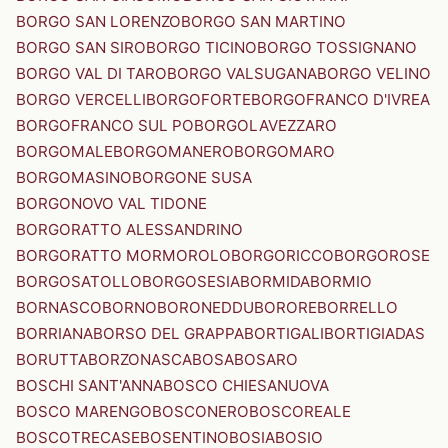
BORGO SAN LORENZO
BORGO SAN MARTINO
BORGO SAN SIRO
BORGO TICINO
BORGO TOSSIGNANO
BORGO VAL DI TARO
BORGO VALSUGANA
BORGO VELINO
BORGO VERCELLI
BORGOFORTE
BORGOFRANCO D'IVREA
BORGOFRANCO SUL PO
BORGOLAVEZZARO
BORGOMALE
BORGOMANERO
BORGOMARO
BORGOMASINO
BORGONE SUSA
BORGONOVO VAL TIDONE
BORGORATTO ALESSANDRINO
BORGORATTO MORMOROLO
BORGORICCO
BORGOROSE
BORGOSATOLLO
BORGOSESIA
BORMIDA
BORMIO
BORNASCO
BORNO
BORONEDDU
BORORE
BORRELLO
BORRIANA
BORSO DEL GRAPPA
BORTIGALI
BORTIGIADAS
BORUTTA
BORZONASCA
BOSA
BOSARO
BOSCHI SANT'ANNA
BOSCO CHIESANUOVA
BOSCO MARENGO
BOSCONERO
BOSCOREALE
BOSCOTRECASE
BOSENTINO
BOSIA
BOSIO