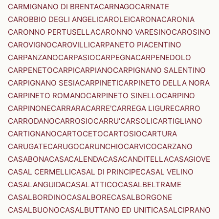
CARMIGNANO DI BRENTA
CARNAGO
CARNATE
CAROBBIO DEGLI ANGELI
CAROLEI
CARONA
CARONIA
CARONNO PERTUSELLA
CARONNO VARESINO
CAROSINO
CAROVIGNO
CAROVILLI
CARPANETO PIACENTINO
CARPANZANO
CARPASIO
CARPEGNA
CARPENEDOLO
CARPENETO
CARPI
CARPIANO
CARPIGNANO SALENTINO
CARPIGNANO SESIA
CARPINETI
CARPINETO DELLA NORA
CARPINETO ROMANO
CARPINETO SINELLO
CARPINO
CARPINONE
CARRARA
CARRE'
CARREGA LIGURE
CARRO
CARRODANO
CARROSIO
CARRU'
CARSOLI
CARTIGLIANO
CARTIGNANO
CARTOCETO
CARTOSIO
CARTURA
CARUGATE
CARUGO
CARUNCHIO
CARVICO
CARZANO
CASABONA
CASACALENDA
CASACANDITELLA
CASAGIOVE
CASAL CERMELLI
CASAL DI PRINCIPE
CASAL VELINO
CASALANGUIDA
CASALATTICO
CASALBELTRAME
CASALBORDINO
CASALBORE
CASALBORGONE
CASALBUONO
CASALBUTTANO ED UNITI
CASALCIPRANO