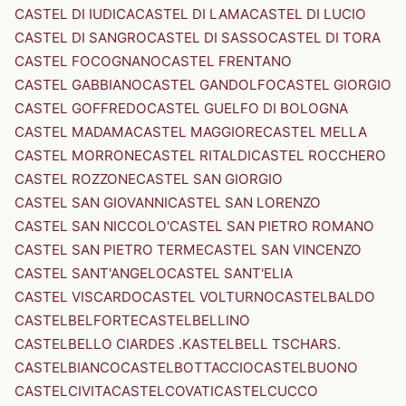
CASTEL DI IUDICA
CASTEL DI LAMA
CASTEL DI LUCIO
CASTEL DI SANGRO
CASTEL DI SASSO
CASTEL DI TORA
CASTEL FOCOGNANO
CASTEL FRENTANO
CASTEL GABBIANO
CASTEL GANDOLFO
CASTEL GIORGIO
CASTEL GOFFREDO
CASTEL GUELFO DI BOLOGNA
CASTEL MADAMA
CASTEL MAGGIORE
CASTEL MELLA
CASTEL MORRONE
CASTEL RITALDI
CASTEL ROCCHERO
CASTEL ROZZONE
CASTEL SAN GIORGIO
CASTEL SAN GIOVANNI
CASTEL SAN LORENZO
CASTEL SAN NICCOLO'
CASTEL SAN PIETRO ROMANO
CASTEL SAN PIETRO TERME
CASTEL SAN VINCENZO
CASTEL SANT'ANGELO
CASTEL SANT'ELIA
CASTEL VISCARDO
CASTEL VOLTURNO
CASTELBALDO
CASTELBELFORTE
CASTELBELLINO
CASTELBELLO CIARDES .KASTELBELL TSCHARS.
CASTELBIANCO
CASTELBOTTACCIO
CASTELBUONO
CASTELCIVITA
CASTELCOVATI
CASTELCUCCO