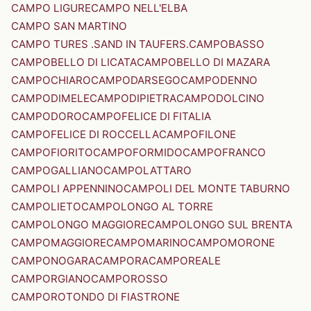
CAMPO LIGURE
CAMPO NELL'ELBA
CAMPO SAN MARTINO
CAMPO TURES .SAND IN TAUFERS.
CAMPOBASSO
CAMPOBELLO DI LICATA
CAMPOBELLO DI MAZARA
CAMPOCHIARO
CAMPODARSEGO
CAMPODENNO
CAMPODIMELE
CAMPODIPIETRA
CAMPODOLCINO
CAMPODORO
CAMPOFELICE DI FITALIA
CAMPOFELICE DI ROCCELLA
CAMPOFILONE
CAMPOFIORITO
CAMPOFORMIDO
CAMPOFRANCO
CAMPOGALLIANO
CAMPOLATTARO
CAMPOLI APPENNINO
CAMPOLI DEL MONTE TABURNO
CAMPOLIETO
CAMPOLONGO AL TORRE
CAMPOLONGO MAGGIORE
CAMPOLONGO SUL BRENTA
CAMPOMAGGIORE
CAMPOMARINO
CAMPOMORONE
CAMPONOGARA
CAMPORA
CAMPOREALE
CAMPORGIANO
CAMPOROSSO
CAMPOROTONDO DI FIASTRONE