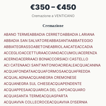
€350 – €450
Cremazione a VENTICANO
Cremazione
ABANO TERME
ABBADIA CERRETO
ABBADIA LARIANA
ABBADIA SAN SALVATORE
ABBASANTA
ABBATEGGIO
ABBIATEGRASSO
ABETONE
ABRIOLA
ACATE
ACCADIA
ACCEGLIO
ACCETTURA
ACCIANO
ACCUMOLI
ACERENZA
ACERNO
ACERRA
ACI BONACCORSI
ACI CASTELLO
ACI CATENA
ACI SANT'ANTONIO
ACIREALE
ACQUACANINA
ACQUAFONDATA
ACQUAFORMOSA
ACQUAFREDDA
ACQUALAGNA
ACQUANEGRA CREMONESE
ACQUANEGRA SUL CHIESE
ACQUAPENDENTE
ACQUAPPESA
ACQUARICA DEL CAPO
ACQUARO
ACQUASANTA TERME
ACQUASPARTA
ACQUAVIVA COLLECROCE
ACQUAVIVA D'ISERNIA