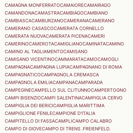
CAMAGNA MONFERRATO
CAMAIORE
CAMAIRAGO
CAMANDONA
CAMASTRA
CAMBIAGO
CAMBIANO
CAMBIASCA
CAMBURZANO
CAMERANA
CAMERANO
CAMERANO CASASCO
CAMERATA CORNELLO
CAMERATA NUOVA
CAMERATA PICENA
CAMERI
CAMERINO
CAMEROTA
CAMIGLIANO
CAMINATA
CAMINO
CAMINO AL TAGLIAMENTO
CAMISANO
CAMISANO VICENTINO
CAMMARATA
CAMO
CAMOGLI
CAMPAGNA
CAMPAGNA LUPIA
CAMPAGNANO DI ROMA
CAMPAGNATICO
CAMPAGNOLA CREMASCA
CAMPAGNOLA EMILIA
CAMPANA
CAMPARADA
CAMPEGINE
CAMPELLO SUL CLITUNNO
CAMPERTOGNO
CAMPI BISENZIO
CAMPI SALENTINA
CAMPIGLIA CERVO
CAMPIGLIA DEI BERICI
CAMPIGLIA MARITTIMA
CAMPIGLIONE FENILE
CAMPIONE D'ITALIA
CAMPITELLO DI FASSA
CAMPLI
CAMPO CALABRO
CAMPO DI GIOVE
CAMPO DI TRENS .FREIENFELD.