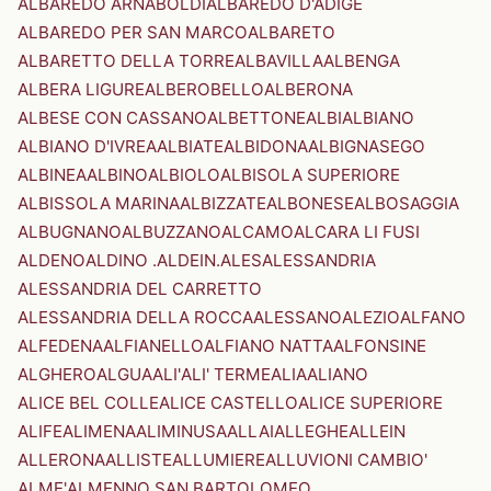
ALBAREDO ARNABOLDI
ALBAREDO D'ADIGE
ALBAREDO PER SAN MARCO
ALBARETO
ALBARETTO DELLA TORRE
ALBAVILLA
ALBENGA
ALBERA LIGURE
ALBEROBELLO
ALBERONA
ALBESE CON CASSANO
ALBETTONE
ALBI
ALBIANO
ALBIANO D'IVREA
ALBIATE
ALBIDONA
ALBIGNASEGO
ALBINEA
ALBINO
ALBIOLO
ALBISOLA SUPERIORE
ALBISSOLA MARINA
ALBIZZATE
ALBONESE
ALBOSAGGIA
ALBUGNANO
ALBUZZANO
ALCAMO
ALCARA LI FUSI
ALDENO
ALDINO .ALDEIN.
ALES
ALESSANDRIA
ALESSANDRIA DEL CARRETTO
ALESSANDRIA DELLA ROCCA
ALESSANO
ALEZIO
ALFANO
ALFEDENA
ALFIANELLO
ALFIANO NATTA
ALFONSINE
ALGHERO
ALGUA
ALI'
ALI' TERME
ALIA
ALIANO
ALICE BEL COLLE
ALICE CASTELLO
ALICE SUPERIORE
ALIFE
ALIMENA
ALIMINUSA
ALLAI
ALLEGHE
ALLEIN
ALLERONA
ALLISTE
ALLUMIERE
ALLUVIONI CAMBIO'
ALME'
ALMENNO SAN BARTOLOMEO