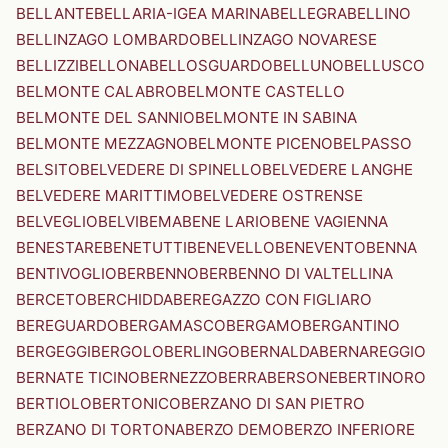
BELLANTE
BELLARIA-IGEA MARINA
BELLEGRA
BELLINO
BELLINZAGO LOMBARDO
BELLINZAGO NOVARESE
BELLIZZI
BELLONA
BELLOSGUARDO
BELLUNO
BELLUSCO
BELMONTE CALABRO
BELMONTE CASTELLO
BELMONTE DEL SANNIO
BELMONTE IN SABINA
BELMONTE MEZZAGNO
BELMONTE PICENO
BELPASSO
BELSITO
BELVEDERE DI SPINELLO
BELVEDERE LANGHE
BELVEDERE MARITTIMO
BELVEDERE OSTRENSE
BELVEGLIO
BELVI
BEMA
BENE LARIO
BENE VAGIENNA
BENESTARE
BENETUTTI
BENEVELLO
BENEVENTO
BENNA
BENTIVOGLIO
BERBENNO
BERBENNO DI VALTELLINA
BERCETO
BERCHIDDA
BEREGAZZO CON FIGLIARO
BEREGUARDO
BERGAMASCO
BERGAMO
BERGANTINO
BERGEGGI
BERGOLO
BERLINGO
BERNALDA
BERNAREGGIO
BERNATE TICINO
BERNEZZO
BERRA
BERSONE
BERTINORO
BERTIOLO
BERTONICO
BERZANO DI SAN PIETRO
BERZANO DI TORTONA
BERZO DEMO
BERZO INFERIORE