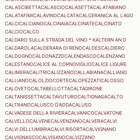
CALASCIBETTA
CALASCIO
CALASETTA
CALATABIANO
CALATAFIMI
CALAVINO
CALCATA
CALCERANICA AL LAGO
CALCI
CALCIANO
CALCINAIA
CALCINATE
CALCINATO
CALCIO
CALCO
CALDARO SULLA STRADA DEL VINO * KALTERN AN D
CALDAROLA
CALDERARA DI RENO
CALDES
CALDIERO
CALDOGNO
CALDONAZZO
CALENDASCO
CALENZANO
CALESTANO
CALICE AL CORNOVIGLIO
CALICE LIGURE
CALIMERA
CALITRI
CALIZZANO
CALLABIANA
CALLIANO
CALLIANO
CALOLZIOCORTE
CALOPEZZATI
CALOSSO
CALOVETO
CALTABELLOTTA
CALTAGIRONE
CALTANISSETTA
CALTAVUTURO
CALTIGNAGA
CALTO
CALTRANO
CALUSCO D'ADDA
CALUSO
CALVAGESE DELLA RIVIERA
CALVANICO
CALVATONE
CALVELLO
CALVENE
CALVENZANO
CALVERA
CALVI
CALVI DELL'UMBRIA
CALVI RISORTA
CALVIGNANO
CALVIGNASCO
CALVISANO
CALVIZZANO