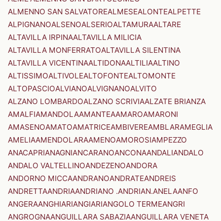
ALMENNO SAN SALVATORE
ALMESE
ALONTE
ALPETTE
ALPIGNANO
ALSENO
ALSERIO
ALTAMURA
ALTARE
ALTAVILLA IRPINA
ALTAVILLA MILICIA
ALTAVILLA MONFERRATO
ALTAVILLA SILENTINA
ALTAVILLA VICENTINA
ALTIDONA
ALTILIA
ALTINO
ALTISSIMO
ALTIVOLE
ALTOFONTE
ALTOMONTE
ALTOPASCIO
ALVIANO
ALVIGNANO
ALVITO
ALZANO LOMBARDO
ALZANO SCRIVIA
ALZATE BRIANZA
AMALFI
AMANDOLA
AMANTEA
AMARO
AMARONI
AMASENO
AMATO
AMATRICE
AMBIVERE
AMBLAR
AMEGLIA
AMELIA
AMENDOLARA
AMENO
AMOROSI
AMPEZZO
ANACAPRI
ANAGNI
ANCARANO
ANCONA
ANDALI
ANDALO
ANDALO VALTELLINO
ANDEZENO
ANDORA
ANDORNO MICCA
ANDRANO
ANDRATE
ANDREIS
ANDRETTA
ANDRIA
ANDRIANO .ANDRIAN.
ANELA
ANFO
ANGERA
ANGHIARI
ANGIARI
ANGOLO TERME
ANGRI
ANGROGNA
ANGUILLARA SABAZIA
ANGUILLARA VENETA