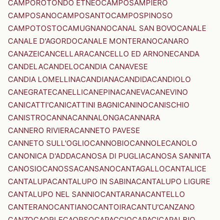
CAMPOROTONDO ETNEO
CAMPOSAMPIERO
CAMPOSANO
CAMPOSANTO
CAMPOSPINOSO
CAMPOTOSTO
CAMUGNANO
CANAL SAN BOVO
CANALE
CANALE D'AGORDO
CANALE MONTERANO
CANARO
CANAZEI
CANCELLARA
CANCELLO ED ARNONE
CANDA
CANDELA
CANDELO
CANDIA CANAVESE
CANDIA LOMELLINA
CANDIANA
CANDIDA
CANDIOLO
CANEGRATE
CANELLI
CANEPINA
CANEVA
CANEVINO
CANICATTI'
CANICATTINI BAGNI
CANINO
CANISCHIO
CANISTRO
CANNA
CANNALONGA
CANNARA
CANNERO RIVIERA
CANNETO PAVESE
CANNETO SULL'OGLIO
CANNOBIO
CANNOLE
CANOLO
CANONICA D'ADDA
CANOSA DI PUGLIA
CANOSA SANNITA
CANOSIO
CANOSSA
CANSANO
CANTAGALLO
CANTALICE
CANTALUPA
CANTALUPO IN SABINA
CANTALUPO LIGURE
CANTALUPO NEL SANNIO
CANTARANA
CANTELLO
CANTERANO
CANTIANO
CANTOIRA
CANTU'
CANZANO
CANZO
CAORLE
CAORSO
CAPACCIO
CAPACI
CAPALBIO