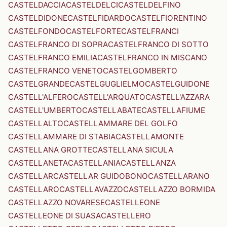
CASTELDACCIA
CASTELDELCI
CASTELDELFINO
CASTELDIDONE
CASTELFIDARDO
CASTELFIORENTINO
CASTELFONDO
CASTELFORTE
CASTELFRANCI
CASTELFRANCO DI SOPRA
CASTELFRANCO DI SOTTO
CASTELFRANCO EMILIA
CASTELFRANCO IN MISCANO
CASTELFRANCO VENETO
CASTELGOMBERTO
CASTELGRANDE
CASTELGUGLIELMO
CASTELGUIDONE
CASTELL'ALFERO
CASTELL'ARQUATO
CASTELL'AZZARA
CASTELL'UMBERTO
CASTELLABATE
CASTELLAFIUME
CASTELLALTO
CASTELLAMMARE DEL GOLFO
CASTELLAMMARE DI STABIA
CASTELLAMONTE
CASTELLANA GROTTE
CASTELLANA SICULA
CASTELLANETA
CASTELLANIA
CASTELLANZA
CASTELLAR
CASTELLAR GUIDOBONO
CASTELLARANO
CASTELLARO
CASTELLAVAZZO
CASTELLAZZO BORMIDA
CASTELLAZZO NOVARESE
CASTELLEONE
CASTELLEONE DI SUASA
CASTELLERO