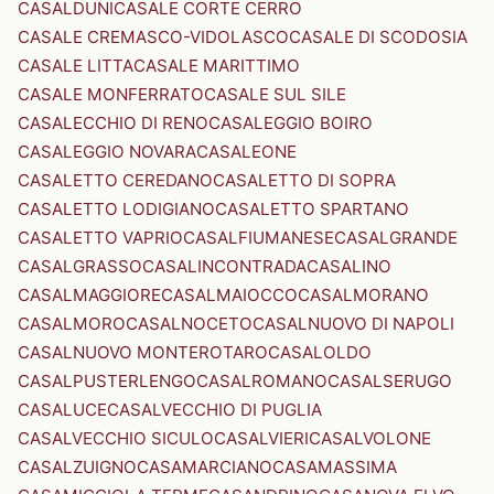
CASALDUNI
CASALE CORTE CERRO
CASALE CREMASCO-VIDOLASCO
CASALE DI SCODOSIA
CASALE LITTA
CASALE MARITTIMO
CASALE MONFERRATO
CASALE SUL SILE
CASALECCHIO DI RENO
CASALEGGIO BOIRO
CASALEGGIO NOVARA
CASALEONE
CASALETTO CEREDANO
CASALETTO DI SOPRA
CASALETTO LODIGIANO
CASALETTO SPARTANO
CASALETTO VAPRIO
CASALFIUMANESE
CASALGRANDE
CASALGRASSO
CASALINCONTRADA
CASALINO
CASALMAGGIORE
CASALMAIOCCO
CASALMORANO
CASALMORO
CASALNOCETO
CASALNUOVO DI NAPOLI
CASALNUOVO MONTEROTARO
CASALOLDO
CASALPUSTERLENGO
CASALROMANO
CASALSERUGO
CASALUCE
CASALVECCHIO DI PUGLIA
CASALVECCHIO SICULO
CASALVIERI
CASALVOLONE
CASALZUIGNO
CASAMARCIANO
CASAMASSIMA