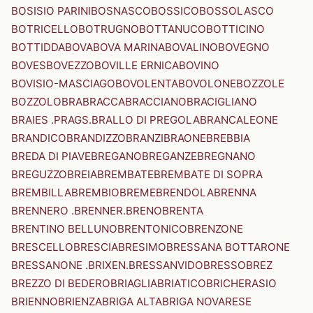
BOSISIO PARINI
BOSNASCO
BOSSICO
BOSSOLASCO
BOTRICELLO
BOTRUGNO
BOTTANUCO
BOTTICINO
BOTTIDDA
BOVA
BOVA MARINA
BOVALINO
BOVEGNO
BOVES
BOVEZZO
BOVILLE ERNICA
BOVINO
BOVISIO-MASCIAGO
BOVOLENTA
BOVOLONE
BOZZOLE
BOZZOLO
BRA
BRACCA
BRACCIANO
BRACIGLIANO
BRAIES .PRAGS.
BRALLO DI PREGOLA
BRANCALEONE
BRANDICO
BRANDIZZO
BRANZI
BRAONE
BREBBIA
BREDA DI PIAVE
BREGANO
BREGANZE
BREGNANO
BREGUZZO
BREIA
BREMBATE
BREMBATE DI SOPRA
BREMBILLA
BREMBIO
BREME
BRENDOLA
BRENNA
BRENNERO .BRENNER.
BRENO
BRENTA
BRENTINO BELLUNO
BRENTONICO
BRENZONE
BRESCELLO
BRESCIA
BRESIMO
BRESSANA BOTTARONE
BRESSANONE .BRIXEN.
BRESSANVIDO
BRESSO
BREZ
BREZZO DI BEDERO
BRIAGLIA
BRIATICO
BRICHERASIO
BRIENNO
BRIENZA
BRIGA ALTA
BRIGA NOVARESE