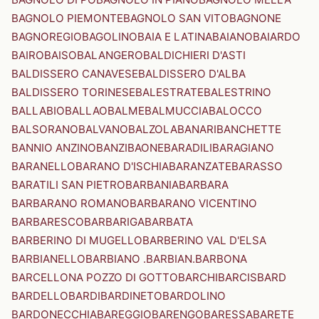
BAGNOLO PIEMONTE
BAGNOLO SAN VITO
BAGNONE
BAGNOREGIO
BAGOLINO
BAIA E LATINA
BAIANO
BAIARDO
BAIRO
BAISO
BALANGERO
BALDICHIERI D'ASTI
BALDISSERO CANAVESE
BALDISSERO D'ALBA
BALDISSERO TORINESE
BALESTRATE
BALESTRINO
BALLABIO
BALLAO
BALME
BALMUCCIA
BALOCCO
BALSORANO
BALVANO
BALZOLA
BANARI
BANCHETTE
BANNIO ANZINO
BANZI
BAONE
BARADILI
BARAGIANO
BARANELLO
BARANO D'ISCHIA
BARANZATE
BARASSO
BARATILI SAN PIETRO
BARBANIA
BARBARA
BARBARANO ROMANO
BARBARANO VICENTINO
BARBARESCO
BARBARIGA
BARBATA
BARBERINO DI MUGELLO
BARBERINO VAL D'ELSA
BARBIANELLO
BARBIANO .BARBIAN.
BARBONA
BARCELLONA POZZO DI GOTTO
BARCHI
BARCIS
BARD
BARDELLO
BARDI
BARDINETO
BARDOLINO
BARDONECCHIA
BAREGGIO
BARENGO
BARESSA
BARETE