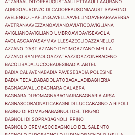
ATZARA
AUDITORE
AUGUSTA
AULETTA
AULLA
AURANO
AURIGO
AURONZO DI CADORE
AUSONIA
AUSTIS
AVEGNO
AVELENGO .HAFLING.
AVELLA
AVELLINO
AVERARA
AVERSA
AVETRANA
AVEZZANO
AVIANO
AVIATICO
AVIGLIANA
AVIGLIANO
AVIGLIANO UMBRO
AVIO
AVISE
AVOLA
AVOLASCA
AYAS
AYMAVILLES
AZEGLIO
AZZANELLO
AZZANO D'ASTI
AZZANO DECIMO
AZZANO MELLA
AZZANO SAN PAOLO
AZZATE
AZZIO
AZZONE
BACENO
BACOLI
BADALUCCO
BADESI
BADIA .ABTEI.
BADIA CALAVENA
BADIA PAVESE
BADIA POLESINE
BADIA TEDALDA
BADOLATO
BAGALADI
BAGHERIA
BAGNACAVALLO
BAGNARA CALABRA
BAGNARA DI ROMAGNA
BAGNARIA
BAGNARIA ARSA
BAGNASCO
BAGNATICA
BAGNI DI LUCCA
BAGNO A RIPOLI
BAGNO DI ROMAGNA
BAGNOLI DEL TRIGNO
BAGNOLI DI SOPRA
BAGNOLI IRPINO
BAGNOLO CREMASCO
BAGNOLO DEL SALENTO
BAGNOLO DI PO
BAGNOLO IN PIANO
BAGNOLO MELLA