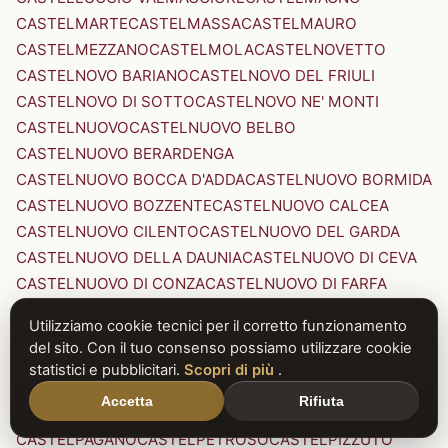
CASTELMARTE
CASTELMASSA
CASTELMAURO
CASTELMEZZANO
CASTELMOLA
CASTELNOVETTO
CASTELNOVO BARIANO
CASTELNOVO DEL FRIULI
CASTELNOVO DI SOTTO
CASTELNOVO NE' MONTI
CASTELNUOVO
CASTELNUOVO BELBO
CASTELNUOVO BERARDENGA
CASTELNUOVO BOCCA D'ADDA
CASTELNUOVO BORMIDA
CASTELNUOVO BOZZENTE
CASTELNUOVO CALCEA
CASTELNUOVO CILENTO
CASTELNUOVO DEL GARDA
CASTELNUOVO DELLA DAUNIA
CASTELNUOVO DI CEVA
CASTELNUOVO DI CONZA
CASTELNUOVO DI FARFA
CASTELNUOVO DI GARFAGNANA
Utilizziamo cookie tecnici per il corretto funzionamento
CASTELNUOVO DI PORTO
CASTELNUOVO DON BOSCO
del sito. Con il tuo consenso possiamo utilizzare cookie
CASTELNUOVO MAGRA
CASTELNUOVO NIGRA
statistici e pubblicitari.
Scopri di più
.
CASTELNUOVO PARANO
CASTELNUOVO RANGONE
Accetta
Rifiuta
CASTELNUOVO SCRIVIA
CASTELNUOVO VAL DI CECINA
CASTELPAGANO
CASTELPETROSO
CASTELPIZZUTO