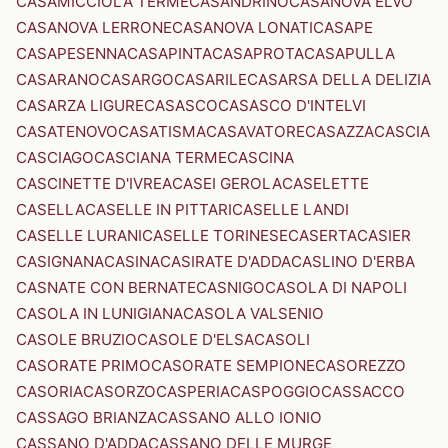
CASAMICCIOLA TERME
CASANDRINO
CASANOVA ELVO
CASANOVA LERRONE
CASANOVA LONATI
CASAPE
CASAPESENNA
CASAPINTA
CASAPROTA
CASAPULLA
CASARANO
CASARGO
CASARILE
CASARSA DELLA DELIZIA
CASARZA LIGURE
CASASCO
CASASCO D'INTELVI
CASATENOVO
CASATISMA
CASAVATORE
CASAZZA
CASCIA
CASCIAGO
CASCIANA TERME
CASCINA
CASCINETTE D'IVREA
CASEI GEROLA
CASELETTE
CASELLA
CASELLE IN PITTARI
CASELLE LANDI
CASELLE LURANI
CASELLE TORINESE
CASERTA
CASIER
CASIGNANA
CASINA
CASIRATE D'ADDA
CASLINO D'ERBA
CASNATE CON BERNATE
CASNIGO
CASOLA DI NAPOLI
CASOLA IN LUNIGIANA
CASOLA VALSENIO
CASOLE BRUZIO
CASOLE D'ELSA
CASOLI
CASORATE PRIMO
CASORATE SEMPIONE
CASOREZZO
CASORIA
CASORZO
CASPERIA
CASPOGGIO
CASSACCO
CASSAGO BRIANZA
CASSANO ALLO IONIO
CASSANO D'ADDA
CASSANO DELLE MURGE