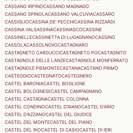
CASSANO IRPINO
CASSANO MAGNAGO
CASSANO SPINOLA
CASSANO VALCUVIA
CASSARO
CASSIGLIO
CASSINA DE' PECCHI
CASSINA RIZZARDI
CASSINA VALSASSINA
CASSINASCO
CASSINE
CASSINELLE
CASSINETTA DI LUGAGNANO
CASSINO
CASSOLA
CASSOLNOVO
CASTAGNARO
CASTAGNETO CARDUCCI
CASTAGNETO PO
CASTAGNITO
CASTAGNOLE DELLE LANZE
CASTAGNOLE MONFERRATO
CASTAGNOLE PIEMONTE
CASTANA
CASTANO PRIMO
CASTEGGIO
CASTEGNATO
CASTEGNERO
CASTEL BARONIA
CASTEL BOGLIONE
CASTEL BOLOGNESE
CASTEL CAMPAGNANO
CASTEL CASTAGNA
CASTEL COLONNA
CASTEL CONDINO
CASTEL D'AIANO
CASTEL D'ARIO
CASTEL D'AZZANO
CASTEL DEL GIUDICE
CASTEL DEL MONTE
CASTEL DEL PIANO
CASTEL DEL RIO
CASTEL DI CASIO
CASTEL DI IERI