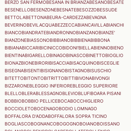
BERZO SAN FERMO
BESANA IN BRIANZA
BESANO
BESATE
BESENELLO
BESENZONE
BESNATE
BESOZZO
BESSUDE
BETTOLA
BETTONA
BEURA-CARDEZZA
BEVAGNA
BEVERINO
BEVILACQUA
BEZZECCA
BIANCAVILLA
BIANCHI
BIANCO
BIANDRATE
BIANDRONNO
BIANZANO
BIANZE'
BIANZONE
BIASSONO
BIBBIANO
BIBBIENA
BIBBONA
BIBIANA
BICCARI
BICINICCO
BIDONI'
BIELLA
BIENNO
BIENO
BIENTINA
BIGARELLO
BINAGO
BINASCO
BINETTO
BIOGLIO
BIONAZ
BIONE
BIRORI
BISACCIA
BISACQUINO
BISCEGLIE
BISEGNA
BISENTI
BISIGNANO
BISTAGNO
BISUSCHIO
BITETTO
BITONTO
BITRITTO
BITTI
BIVONA
BIVONGI
BIZZARONE
BLEGGIO INFERIORE
BLEGGIO SUPERIORE
BLELLO
BLERA
BLESSAGNO
BLEVIO
BLUFI
BOARA PISANI
BOBBIO
BOBBIO PELLICE
BOCA
BOCCHIGLIERO
BOCCIOLETO
BOCENAGO
BODIO LOMNAGO
BOFFALORA D'ADDA
BOFFALORA SOPRA TICINO
BOGLIASCO
BOGNANCO
BOGOGNO
BOIANO
BOISSANO