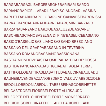
BARGA
BARGAGLI
BARGE
BARGHE
BARI
BARI SARDO
BARIANO
BARICELLA
BARILE
BARISCIANO
BARLASSINA
BARLETTA
BARNI
BAROLO
BARONE CANAVESE
BARONISSI
BARRAFRANCA
BARRALI
BARREA
BARUMINI
BARZAGO
BARZANA
BARZANO'
BARZIO
BASALUZZO
BASCAPE'
BASCHI
BASCIANO
BASELGA DI PINE'
BASELICE
BASIANO
BASICO'
BASIGLIO
BASILIANO
BASSANO BRESCIANO
BASSANO DEL GRAPPA
BASSANO IN TEVERINA
BASSANO ROMANO
BASSIANO
BASSIGNANA
BASTIA MONDOVI'
BASTIA UMBRA
BASTIDA DE' DOSSI
BASTIDA PANCARANA
BASTIGLIA
BATTAGLIA TERME
BATTIFOLLO
BATTIPAGLIA
BATTUDA
BAUCINA
BAULADU
BAUNEI
BAVENO
BAZZANO
BEDERO VALCUVIA
BEDIZZOLE
BEDOLLO
BEDONIA
BEDULITA
BEE
BEINASCO
BEINETTE
BELCASTRO
BELFIORE
BELFORTE ALL'ISAURO
BELFORTE DEL CHIENTI
BELFORTE MONFERRATO
BELGIOIOSO
BELGIRATE
BELLA
BELLAGIO
BELLANO