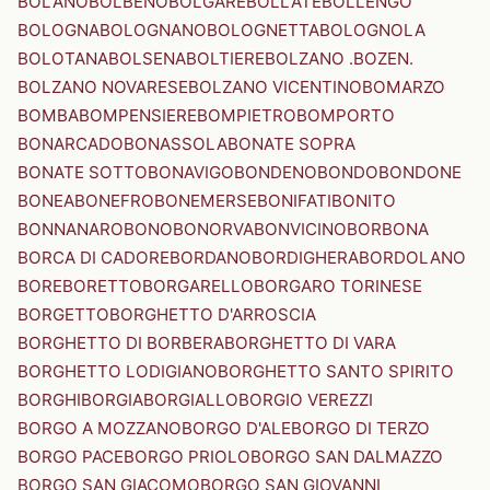
BOLANO
BOLBENO
BOLGARE
BOLLATE
BOLLENGO
BOLOGNA
BOLOGNANO
BOLOGNETTA
BOLOGNOLA
BOLOTANA
BOLSENA
BOLTIERE
BOLZANO .BOZEN.
BOLZANO NOVARESE
BOLZANO VICENTINO
BOMARZO
BOMBA
BOMPENSIERE
BOMPIETRO
BOMPORTO
BONARCADO
BONASSOLA
BONATE SOPRA
BONATE SOTTO
BONAVIGO
BONDENO
BONDO
BONDONE
BONEA
BONEFRO
BONEMERSE
BONIFATI
BONITO
BONNANARO
BONO
BONORVA
BONVICINO
BORBONA
BORCA DI CADORE
BORDANO
BORDIGHERA
BORDOLANO
BORE
BORETTO
BORGARELLO
BORGARO TORINESE
BORGETTO
BORGHETTO D'ARROSCIA
BORGHETTO DI BORBERA
BORGHETTO DI VARA
BORGHETTO LODIGIANO
BORGHETTO SANTO SPIRITO
BORGHI
BORGIA
BORGIALLO
BORGIO VEREZZI
BORGO A MOZZANO
BORGO D'ALE
BORGO DI TERZO
BORGO PACE
BORGO PRIOLO
BORGO SAN DALMAZZO
BORGO SAN GIACOMO
BORGO SAN GIOVANNI