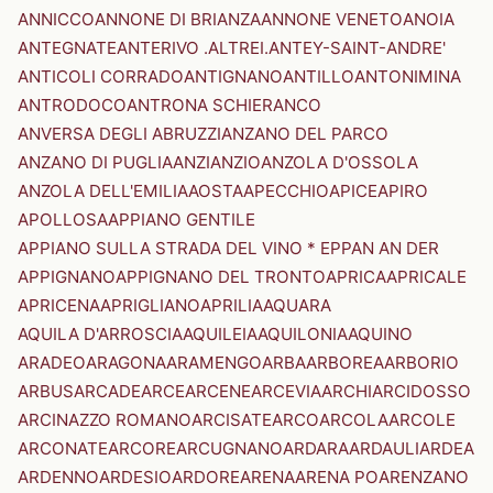
ANNICCO
ANNONE DI BRIANZA
ANNONE VENETO
ANOIA
ANTEGNATE
ANTERIVO .ALTREI.
ANTEY-SAINT-ANDRE'
ANTICOLI CORRADO
ANTIGNANO
ANTILLO
ANTONIMINA
ANTRODOCO
ANTRONA SCHIERANCO
ANVERSA DEGLI ABRUZZI
ANZANO DEL PARCO
ANZANO DI PUGLIA
ANZI
ANZIO
ANZOLA D'OSSOLA
ANZOLA DELL'EMILIA
AOSTA
APECCHIO
APICE
APIRO
APOLLOSA
APPIANO GENTILE
APPIANO SULLA STRADA DEL VINO * EPPAN AN DER
APPIGNANO
APPIGNANO DEL TRONTO
APRICA
APRICALE
APRICENA
APRIGLIANO
APRILIA
AQUARA
AQUILA D'ARROSCIA
AQUILEIA
AQUILONIA
AQUINO
ARADEO
ARAGONA
ARAMENGO
ARBA
ARBOREA
ARBORIO
ARBUS
ARCADE
ARCE
ARCENE
ARCEVIA
ARCHI
ARCIDOSSO
ARCINAZZO ROMANO
ARCISATE
ARCO
ARCOLA
ARCOLE
ARCONATE
ARCORE
ARCUGNANO
ARDARA
ARDAULI
ARDEA
ARDENNO
ARDESIO
ARDORE
ARENA
ARENA PO
ARENZANO