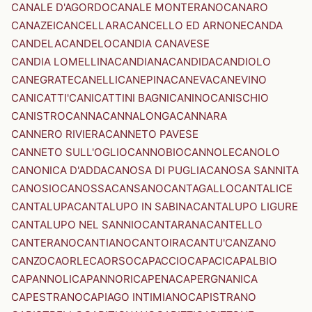
CANALE D'AGORDO
CANALE MONTERANO
CANARO
CANAZEI
CANCELLARA
CANCELLO ED ARNONE
CANDA
CANDELA
CANDELO
CANDIA CANAVESE
CANDIA LOMELLINA
CANDIANA
CANDIDA
CANDIOLO
CANEGRATE
CANELLI
CANEPINA
CANEVA
CANEVINO
CANICATTI'
CANICATTINI BAGNI
CANINO
CANISCHIO
CANISTRO
CANNA
CANNALONGA
CANNARA
CANNERO RIVIERA
CANNETO PAVESE
CANNETO SULL'OGLIO
CANNOBIO
CANNOLE
CANOLO
CANONICA D'ADDA
CANOSA DI PUGLIA
CANOSA SANNITA
CANOSIO
CANOSSA
CANSANO
CANTAGALLO
CANTALICE
CANTALUPA
CANTALUPO IN SABINA
CANTALUPO LIGURE
CANTALUPO NEL SANNIO
CANTARANA
CANTELLO
CANTERANO
CANTIANO
CANTOIRA
CANTU'
CANZANO
CANZO
CAORLE
CAORSO
CAPACCIO
CAPACI
CAPALBIO
CAPANNOLI
CAPANNORI
CAPENA
CAPERGNANICA
CAPESTRANO
CAPIAGO INTIMIANO
CAPISTRANO