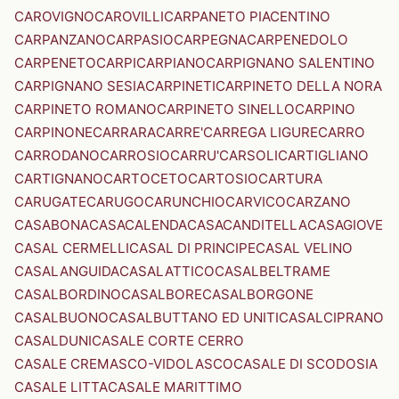
CAROVIGNO
CAROVILLI
CARPANETO PIACENTINO
CARPANZANO
CARPASIO
CARPEGNA
CARPENEDOLO
CARPENETO
CARPI
CARPIANO
CARPIGNANO SALENTINO
CARPIGNANO SESIA
CARPINETI
CARPINETO DELLA NORA
CARPINETO ROMANO
CARPINETO SINELLO
CARPINO
CARPINONE
CARRARA
CARRE'
CARREGA LIGURE
CARRO
CARRODANO
CARROSIO
CARRU'
CARSOLI
CARTIGLIANO
CARTIGNANO
CARTOCETO
CARTOSIO
CARTURA
CARUGATE
CARUGO
CARUNCHIO
CARVICO
CARZANO
CASABONA
CASACALENDA
CASACANDITELLA
CASAGIOVE
CASAL CERMELLI
CASAL DI PRINCIPE
CASAL VELINO
CASALANGUIDA
CASALATTICO
CASALBELTRAME
CASALBORDINO
CASALBORE
CASALBORGONE
CASALBUONO
CASALBUTTANO ED UNITI
CASALCIPRANO
CASALDUNI
CASALE CORTE CERRO
CASALE CREMASCO-VIDOLASCO
CASALE DI SCODOSIA
CASALE LITTA
CASALE MARITTIMO