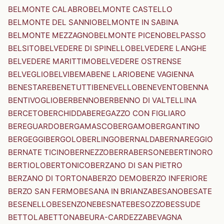
BELMONTE CALABRO
BELMONTE CASTELLO
BELMONTE DEL SANNIO
BELMONTE IN SABINA
BELMONTE MEZZAGNO
BELMONTE PICENO
BELPASSO
BELSITO
BELVEDERE DI SPINELLO
BELVEDERE LANGHE
BELVEDERE MARITTIMO
BELVEDERE OSTRENSE
BELVEGLIO
BELVI
BEMA
BENE LARIO
BENE VAGIENNA
BENESTARE
BENETUTTI
BENEVELLO
BENEVENTO
BENNA
BENTIVOGLIO
BERBENNO
BERBENNO DI VALTELLINA
BERCETO
BERCHIDDA
BEREGAZZO CON FIGLIARO
BEREGUARDO
BERGAMASCO
BERGAMO
BERGANTINO
BERGEGGI
BERGOLO
BERLINGO
BERNALDA
BERNAREGGIO
BERNATE TICINO
BERNEZZO
BERRA
BERSONE
BERTINORO
BERTIOLO
BERTONICO
BERZANO DI SAN PIETRO
BERZANO DI TORTONA
BERZO DEMO
BERZO INFERIORE
BERZO SAN FERMO
BESANA IN BRIANZA
BESANO
BESATE
BESENELLO
BESENZONE
BESNATE
BESOZZO
BESSUDE
BETTOLA
BETTONA
BEURA-CARDEZZA
BEVAGNA