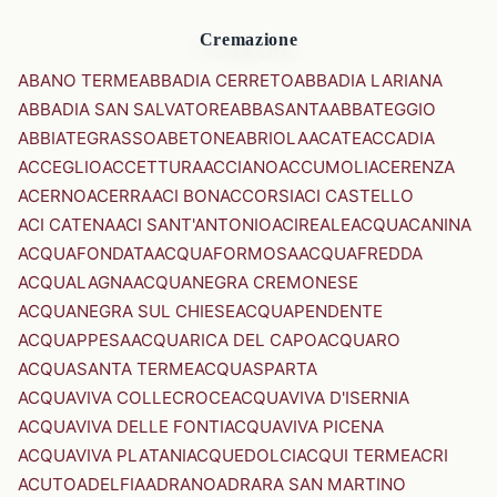
Cremazione
ABANO TERME
ABBADIA CERRETO
ABBADIA LARIANA
ABBADIA SAN SALVATORE
ABBASANTA
ABBATEGGIO
ABBIATEGRASSO
ABETONE
ABRIOLA
ACATE
ACCADIA
ACCEGLIO
ACCETTURA
ACCIANO
ACCUMOLI
ACERENZA
ACERNO
ACERRA
ACI BONACCORSI
ACI CASTELLO
ACI CATENA
ACI SANT'ANTONIO
ACIREALE
ACQUACANINA
ACQUAFONDATA
ACQUAFORMOSA
ACQUAFREDDA
ACQUALAGNA
ACQUANEGRA CREMONESE
ACQUANEGRA SUL CHIESE
ACQUAPENDENTE
ACQUAPPESA
ACQUARICA DEL CAPO
ACQUARO
ACQUASANTA TERME
ACQUASPARTA
ACQUAVIVA COLLECROCE
ACQUAVIVA D'ISERNIA
ACQUAVIVA DELLE FONTI
ACQUAVIVA PICENA
ACQUAVIVA PLATANI
ACQUEDOLCI
ACQUI TERME
ACRI
ACUTO
ADELFIA
ADRANO
ADRARA SAN MARTINO