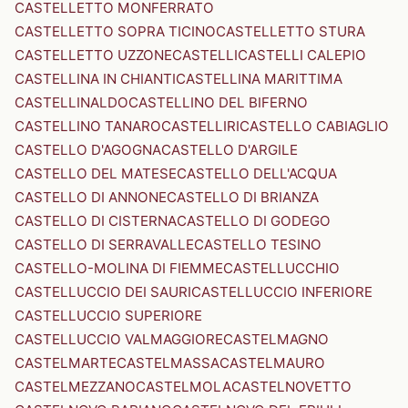
CASTELLETTO MONFERRATO
CASTELLETTO SOPRA TICINO
CASTELLETTO STURA
CASTELLETTO UZZONE
CASTELLI
CASTELLI CALEPIO
CASTELLINA IN CHIANTI
CASTELLINA MARITTIMA
CASTELLINALDO
CASTELLINO DEL BIFERNO
CASTELLINO TANARO
CASTELLIRI
CASTELLO CABIAGLIO
CASTELLO D'AGOGNA
CASTELLO D'ARGILE
CASTELLO DEL MATESE
CASTELLO DELL'ACQUA
CASTELLO DI ANNONE
CASTELLO DI BRIANZA
CASTELLO DI CISTERNA
CASTELLO DI GODEGO
CASTELLO DI SERRAVALLE
CASTELLO TESINO
CASTELLO-MOLINA DI FIEMME
CASTELLUCCHIO
CASTELLUCCIO DEI SAURI
CASTELLUCCIO INFERIORE
CASTELLUCCIO SUPERIORE
CASTELLUCCIO VALMAGGIORE
CASTELMAGNO
CASTELMARTE
CASTELMASSA
CASTELMAURO
CASTELMEZZANO
CASTELMOLA
CASTELNOVETTO