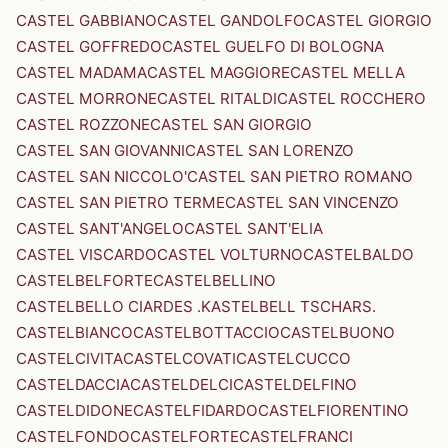
CASTEL GABBIANO
CASTEL GANDOLFO
CASTEL GIORGIO
CASTEL GOFFREDO
CASTEL GUELFO DI BOLOGNA
CASTEL MADAMA
CASTEL MAGGIORE
CASTEL MELLA
CASTEL MORRONE
CASTEL RITALDI
CASTEL ROCCHERO
CASTEL ROZZONE
CASTEL SAN GIORGIO
CASTEL SAN GIOVANNI
CASTEL SAN LORENZO
CASTEL SAN NICCOLO'
CASTEL SAN PIETRO ROMANO
CASTEL SAN PIETRO TERME
CASTEL SAN VINCENZO
CASTEL SANT'ANGELO
CASTEL SANT'ELIA
CASTEL VISCARDO
CASTEL VOLTURNO
CASTELBALDO
CASTELBELFORTE
CASTELBELLINO
CASTELBELLO CIARDES .KASTELBELL TSCHARS.
CASTELBIANCO
CASTELBOTTACCIO
CASTELBUONO
CASTELCIVITA
CASTELCOVATI
CASTELCUCCO
CASTELDACCIA
CASTELDELCI
CASTELDELFINO
CASTELDIDONE
CASTELFIDARDO
CASTELFIORENTINO
CASTELFONDO
CASTELFORTE
CASTELFRANCI