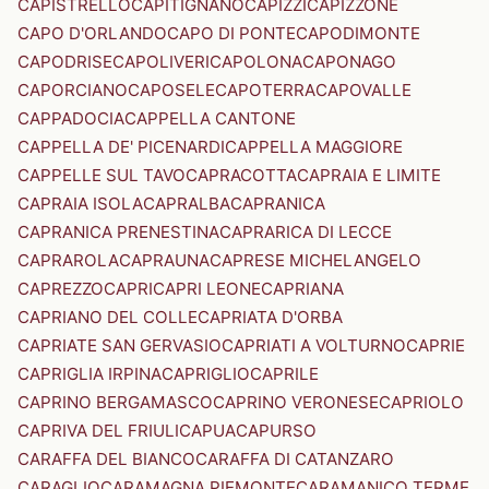
CAPISTRELLO
CAPITIGNANO
CAPIZZI
CAPIZZONE
CAPO D'ORLANDO
CAPO DI PONTE
CAPODIMONTE
CAPODRISE
CAPOLIVERI
CAPOLONA
CAPONAGO
CAPORCIANO
CAPOSELE
CAPOTERRA
CAPOVALLE
CAPPADOCIA
CAPPELLA CANTONE
CAPPELLA DE' PICENARDI
CAPPELLA MAGGIORE
CAPPELLE SUL TAVO
CAPRACOTTA
CAPRAIA E LIMITE
CAPRAIA ISOLA
CAPRALBA
CAPRANICA
CAPRANICA PRENESTINA
CAPRARICA DI LECCE
CAPRAROLA
CAPRAUNA
CAPRESE MICHELANGELO
CAPREZZO
CAPRI
CAPRI LEONE
CAPRIANA
CAPRIANO DEL COLLE
CAPRIATA D'ORBA
CAPRIATE SAN GERVASIO
CAPRIATI A VOLTURNO
CAPRIE
CAPRIGLIA IRPINA
CAPRIGLIO
CAPRILE
CAPRINO BERGAMASCO
CAPRINO VERONESE
CAPRIOLO
CAPRIVA DEL FRIULI
CAPUA
CAPURSO
CARAFFA DEL BIANCO
CARAFFA DI CATANZARO
CARAGLIO
CARAMAGNA PIEMONTE
CARAMANICO TERME