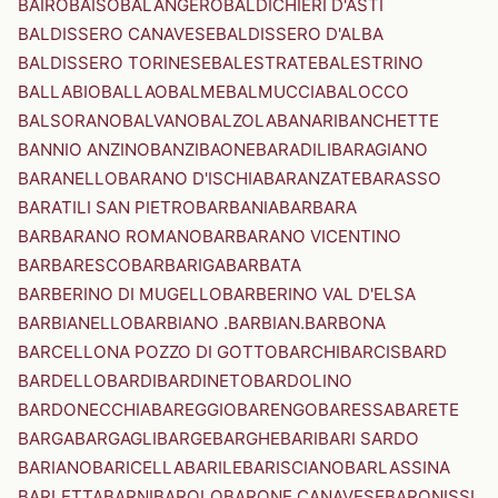
BAIRO
BAISO
BALANGERO
BALDICHIERI D'ASTI
BALDISSERO CANAVESE
BALDISSERO D'ALBA
BALDISSERO TORINESE
BALESTRATE
BALESTRINO
BALLABIO
BALLAO
BALME
BALMUCCIA
BALOCCO
BALSORANO
BALVANO
BALZOLA
BANARI
BANCHETTE
BANNIO ANZINO
BANZI
BAONE
BARADILI
BARAGIANO
BARANELLO
BARANO D'ISCHIA
BARANZATE
BARASSO
BARATILI SAN PIETRO
BARBANIA
BARBARA
BARBARANO ROMANO
BARBARANO VICENTINO
BARBARESCO
BARBARIGA
BARBATA
BARBERINO DI MUGELLO
BARBERINO VAL D'ELSA
BARBIANELLO
BARBIANO .BARBIAN.
BARBONA
BARCELLONA POZZO DI GOTTO
BARCHI
BARCIS
BARD
BARDELLO
BARDI
BARDINETO
BARDOLINO
BARDONECCHIA
BAREGGIO
BARENGO
BARESSA
BARETE
BARGA
BARGAGLI
BARGE
BARGHE
BARI
BARI SARDO
BARIANO
BARICELLA
BARILE
BARISCIANO
BARLASSINA
BARLETTA
BARNI
BAROLO
BARONE CANAVESE
BARONISSI