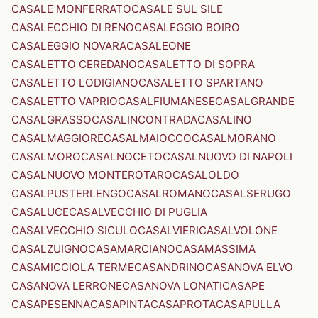
CASALE MONFERRATO
CASALE SUL SILE
CASALECCHIO DI RENO
CASALEGGIO BOIRO
CASALEGGIO NOVARA
CASALEONE
CASALETTO CEREDANO
CASALETTO DI SOPRA
CASALETTO LODIGIANO
CASALETTO SPARTANO
CASALETTO VAPRIO
CASALFIUMANESE
CASALGRANDE
CASALGRASSO
CASALINCONTRADA
CASALINO
CASALMAGGIORE
CASALMAIOCCO
CASALMORANO
CASALMORO
CASALNOCETO
CASALNUOVO DI NAPOLI
CASALNUOVO MONTEROTARO
CASALOLDO
CASALPUSTERLENGO
CASALROMANO
CASALSERUGO
CASALUCE
CASALVECCHIO DI PUGLIA
CASALVECCHIO SICULO
CASALVIERI
CASALVOLONE
CASALZUIGNO
CASAMARCIANO
CASAMASSIMA
CASAMICCIOLA TERME
CASANDRINO
CASANOVA ELVO
CASANOVA LERRONE
CASANOVA LONATI
CASAPE
CASAPESENNA
CASAPINTA
CASAPROTA
CASAPULLA