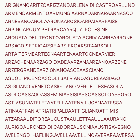
ARIGNANO
ARITZO
ARIZZANO
ARLENA DI CASTRO
ARLUNO
ARMENO
ARMENTO
ARMUNGIA
ARNAD
ARNARA
ARNASCO
ARNESANO
AROLA
ARONA
AROSIO
ARPAIA
ARPAISE
ARPINO
ARQUA' PETRARCA
ARQUA' POLESINE
ARQUATA DEL TRONTO
ARQUATA SCRIVIA
ARRE
ARRONE
ARSAGO SEPRIO
ARSIE'
ARSIERO
ARSITA
ARSOLI
ARTA TERME
ARTEGNA
ARTENA
ARTOGNE
ARVIER
ARZACHENA
ARZAGO D'ADDA
ARZANA
ARZANO
ARZENE
ARZERGRANDE
ARZIGNANO
ASCEA
ASCIANO
ASCOLI PICENO
ASCOLI SATRIANO
ASCREA
ASIAGO
ASIGLIANO VENETO
ASIGLIANO VERCELLESE
ASOLA
ASOLO
ASSAGO
ASSEMINI
ASSISI
ASSO
ASSOLO
ASSORO
ASTI
ASUNI
ATELETA
ATELLA
ATENA LUCANA
ATESSA
ATINA
ATRANI
ATRI
ATRIPALDA
ATTIGLIANO
ATTIMIS
ATZARA
AUDITORE
AUGUSTA
AULETTA
AULLA
AURANO
AURIGO
AURONZO DI CADORE
AUSONIA
AUSTIS
AVEGNO
AVELENGO .HAFLING.
AVELLA
AVELLINO
AVERARA
AVERSA