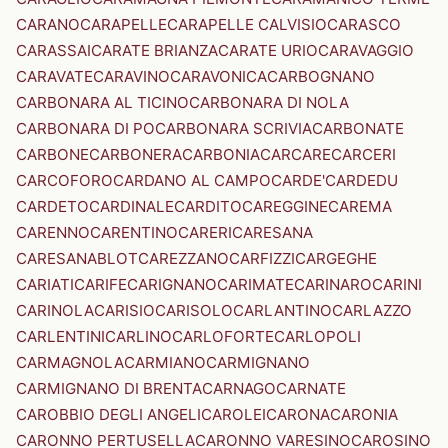
CARANO
CARAPELLE
CARAPELLE CALVISIO
CARASCO
CARASSAI
CARATE BRIANZA
CARATE URIO
CARAVAGGIO
CARAVATE
CARAVINO
CARAVONICA
CARBOGNANO
CARBONARA AL TICINO
CARBONARA DI NOLA
CARBONARA DI PO
CARBONARA SCRIVIA
CARBONATE
CARBONE
CARBONERA
CARBONIA
CARCARE
CARCERI
CARCOFORO
CARDANO AL CAMPO
CARDE'
CARDEDU
CARDETO
CARDINALE
CARDITO
CAREGGINE
CAREMA
CARENNO
CARENTINO
CARERI
CARESANA
CARESANABLOT
CAREZZANO
CARFIZZI
CARGEGHE
CARIATI
CARIFE
CARIGNANO
CARIMATE
CARINARO
CARINI
CARINOLA
CARISIO
CARISOLO
CARLANTINO
CARLAZZO
CARLENTINI
CARLINO
CARLOFORTE
CARLOPOLI
CARMAGNOLA
CARMIANO
CARMIGNANO
CARMIGNANO DI BRENTA
CARNAGO
CARNATE
CAROBBIO DEGLI ANGELI
CAROLEI
CARONA
CARONIA
CARONNO PERTUSELLA
CARONNO VARESINO
CAROSINO