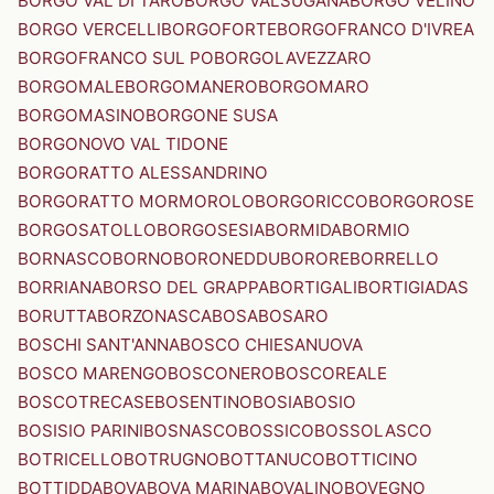
BORGO VAL DI TARO
BORGO VALSUGANA
BORGO VELINO
BORGO VERCELLI
BORGOFORTE
BORGOFRANCO D'IVREA
BORGOFRANCO SUL PO
BORGOLAVEZZARO
BORGOMALE
BORGOMANERO
BORGOMARO
BORGOMASINO
BORGONE SUSA
BORGONOVO VAL TIDONE
BORGORATTO ALESSANDRINO
BORGORATTO MORMOROLO
BORGORICCO
BORGOROSE
BORGOSATOLLO
BORGOSESIA
BORMIDA
BORMIO
BORNASCO
BORNO
BORONEDDU
BORORE
BORRELLO
BORRIANA
BORSO DEL GRAPPA
BORTIGALI
BORTIGIADAS
BORUTTA
BORZONASCA
BOSA
BOSARO
BOSCHI SANT'ANNA
BOSCO CHIESANUOVA
BOSCO MARENGO
BOSCONERO
BOSCOREALE
BOSCOTRECASE
BOSENTINO
BOSIA
BOSIO
BOSISIO PARINI
BOSNASCO
BOSSICO
BOSSOLASCO
BOTRICELLO
BOTRUGNO
BOTTANUCO
BOTTICINO
BOTTIDDA
BOVA
BOVA MARINA
BOVALINO
BOVEGNO