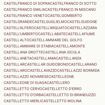
CASTELFRANCO DI SOPRA
CASTELFRANCO DI SOTTO
CASTELFRANCO EMILIA
CASTELFRANCO IN MISCANO
CASTELFRANCO VENETO
CASTELGOMBERTO
CASTELGRANDE
CASTELGUGLIELMO
CASTELGUIDONE
CASTELL'ALFERO
CASTELL'ARQUATO
CASTELL'AZZARA
CASTELL'UMBERTO
CASTELLABATE
CASTELLAFIUME
CASTELLALTO
CASTELLAMMARE DEL GOLFO
CASTELLAMMARE DI STABIA
CASTELLAMONTE
CASTELLANA GROTTE
CASTELLANA SICULA
CASTELLANETA
CASTELLANIA
CASTELLANZA
CASTELLAR
CASTELLAR GUIDOBONO
CASTELLARANO
CASTELLARO
CASTELLAVAZZO
CASTELLAZZO BORMIDA
CASTELLAZZO NOVARESE
CASTELLEONE
CASTELLEONE DI SUASA
CASTELLERO
CASTELLETTO CERVO
CASTELLETTO D'ERRO
CASTELLETTO D'ORBA
CASTELLETTO DI BRANDUZZO
CASTELLETTO MERLI
CASTELLETTO MOLINA