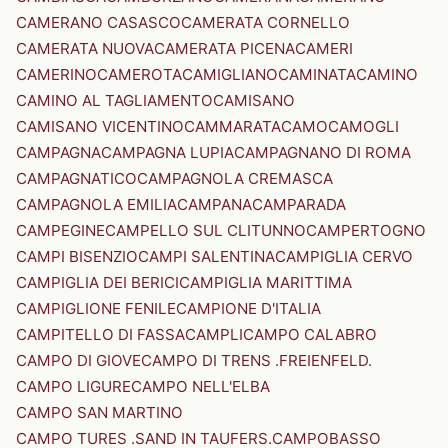
CAMERANO CASASCO
CAMERATA CORNELLO
CAMERATA NUOVA
CAMERATA PICENA
CAMERI
CAMERINO
CAMEROTA
CAMIGLIANO
CAMINATA
CAMINO
CAMINO AL TAGLIAMENTO
CAMISANO
CAMISANO VICENTINO
CAMMARATA
CAMO
CAMOGLI
CAMPAGNA
CAMPAGNA LUPIA
CAMPAGNANO DI ROMA
CAMPAGNATICO
CAMPAGNOLA CREMASCA
CAMPAGNOLA EMILIA
CAMPANA
CAMPARADA
CAMPEGINE
CAMPELLO SUL CLITUNNO
CAMPERTOGNO
CAMPI BISENZIO
CAMPI SALENTINA
CAMPIGLIA CERVO
CAMPIGLIA DEI BERICI
CAMPIGLIA MARITTIMA
CAMPIGLIONE FENILE
CAMPIONE D'ITALIA
CAMPITELLO DI FASSA
CAMPLI
CAMPO CALABRO
CAMPO DI GIOVE
CAMPO DI TRENS .FREIENFELD.
CAMPO LIGURE
CAMPO NELL'ELBA
CAMPO SAN MARTINO
CAMPO TURES .SAND IN TAUFERS.
CAMPOBASSO