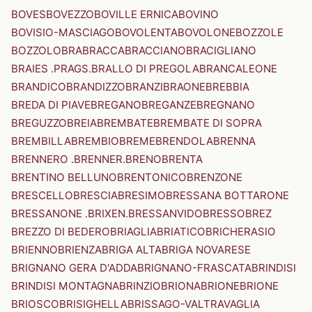
BOVES
BOVEZZO
BOVILLE ERNICA
BOVINO
BOVISIO-MASCIAGO
BOVOLENTA
BOVOLONE
BOZZOLE
BOZZOLO
BRA
BRACCA
BRACCIANO
BRACIGLIANO
BRAIES .PRAGS.
BRALLO DI PREGOLA
BRANCALEONE
BRANDICO
BRANDIZZO
BRANZI
BRAONE
BREBBIA
BREDA DI PIAVE
BREGANO
BREGANZE
BREGNANO
BREGUZZO
BREIA
BREMBATE
BREMBATE DI SOPRA
BREMBILLA
BREMBIO
BREME
BRENDOLA
BRENNA
BRENNERO .BRENNER.
BRENO
BRENTA
BRENTINO BELLUNO
BRENTONICO
BRENZONE
BRESCELLO
BRESCIA
BRESIMO
BRESSANA BOTTARONE
BRESSANONE .BRIXEN.
BRESSANVIDO
BRESSO
BREZ
BREZZO DI BEDERO
BRIAGLIA
BRIATICO
BRICHERASIO
BRIENNO
BRIENZA
BRIGA ALTA
BRIGA NOVARESE
BRIGNANO GERA D'ADDA
BRIGNANO-FRASCATA
BRINDISI
BRINDISI MONTAGNA
BRINZIO
BRIONA
BRIONE
BRIONE
BRIOSCO
BRISIGHELLA
BRISSAGO-VALTRAVAGLIA