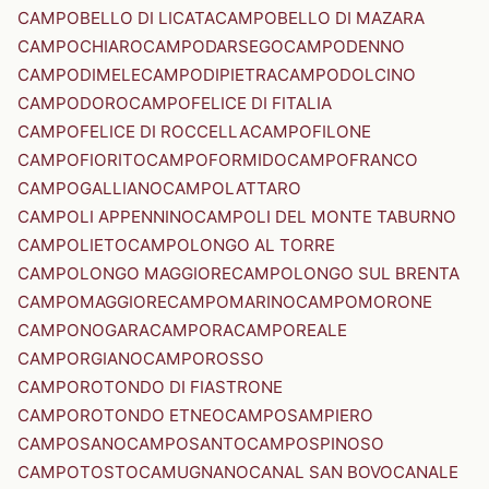
CAMPOBELLO DI LICATA
CAMPOBELLO DI MAZARA
CAMPOCHIARO
CAMPODARSEGO
CAMPODENNO
CAMPODIMELE
CAMPODIPIETRA
CAMPODOLCINO
CAMPODORO
CAMPOFELICE DI FITALIA
CAMPOFELICE DI ROCCELLA
CAMPOFILONE
CAMPOFIORITO
CAMPOFORMIDO
CAMPOFRANCO
CAMPOGALLIANO
CAMPOLATTARO
CAMPOLI APPENNINO
CAMPOLI DEL MONTE TABURNO
CAMPOLIETO
CAMPOLONGO AL TORRE
CAMPOLONGO MAGGIORE
CAMPOLONGO SUL BRENTA
CAMPOMAGGIORE
CAMPOMARINO
CAMPOMORONE
CAMPONOGARA
CAMPORA
CAMPOREALE
CAMPORGIANO
CAMPOROSSO
CAMPOROTONDO DI FIASTRONE
CAMPOROTONDO ETNEO
CAMPOSAMPIERO
CAMPOSANO
CAMPOSANTO
CAMPOSPINOSO
CAMPOTOSTO
CAMUGNANO
CANAL SAN BOVO
CANALE