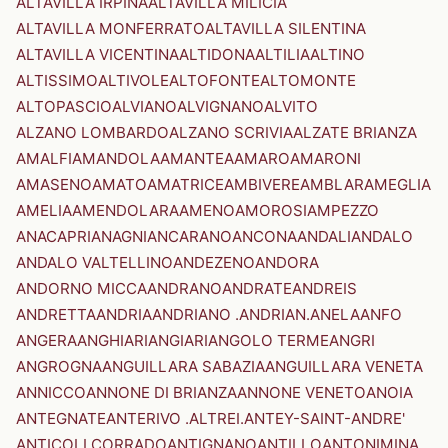
ALTAVILLA IRPINA
ALTAVILLA MILICIA
ALTAVILLA MONFERRATO
ALTAVILLA SILENTINA
ALTAVILLA VICENTINA
ALTIDONA
ALTILIA
ALTINO
ALTISSIMO
ALTIVOLE
ALTOFONTE
ALTOMONTE
ALTOPASCIO
ALVIANO
ALVIGNANO
ALVITO
ALZANO LOMBARDO
ALZANO SCRIVIA
ALZATE BRIANZA
AMALFI
AMANDOLA
AMANTEA
AMARO
AMARONI
AMASENO
AMATO
AMATRICE
AMBIVERE
AMBLAR
AMEGLIA
AMELIA
AMENDOLARA
AMENO
AMOROSI
AMPEZZO
ANACAPRI
ANAGNI
ANCARANO
ANCONA
ANDALI
ANDALO
ANDALO VALTELLINO
ANDEZENO
ANDORA
ANDORNO MICCA
ANDRANO
ANDRATE
ANDREIS
ANDRETTA
ANDRIA
ANDRIANO .ANDRIAN.
ANELA
ANFO
ANGERA
ANGHIARI
ANGIARI
ANGOLO TERME
ANGRI
ANGROGNA
ANGUILLARA SABAZIA
ANGUILLARA VENETA
ANNICCO
ANNONE DI BRIANZA
ANNONE VENETO
ANOIA
ANTEGNATE
ANTERIVO .ALTREI.
ANTEY-SAINT-ANDRE'
ANTICOLI CORRADO
ANTIGNANO
ANTILLO
ANTONIMINA