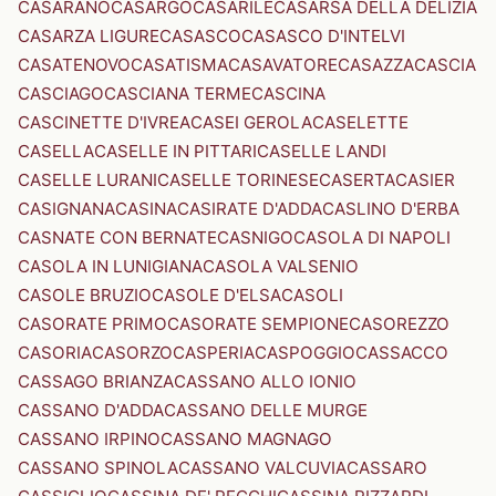
CASARANO
CASARGO
CASARILE
CASARSA DELLA DELIZIA
CASARZA LIGURE
CASASCO
CASASCO D'INTELVI
CASATENOVO
CASATISMA
CASAVATORE
CASAZZA
CASCIA
CASCIAGO
CASCIANA TERME
CASCINA
CASCINETTE D'IVREA
CASEI GEROLA
CASELETTE
CASELLA
CASELLE IN PITTARI
CASELLE LANDI
CASELLE LURANI
CASELLE TORINESE
CASERTA
CASIER
CASIGNANA
CASINA
CASIRATE D'ADDA
CASLINO D'ERBA
CASNATE CON BERNATE
CASNIGO
CASOLA DI NAPOLI
CASOLA IN LUNIGIANA
CASOLA VALSENIO
CASOLE BRUZIO
CASOLE D'ELSA
CASOLI
CASORATE PRIMO
CASORATE SEMPIONE
CASOREZZO
CASORIA
CASORZO
CASPERIA
CASPOGGIO
CASSACCO
CASSAGO BRIANZA
CASSANO ALLO IONIO
CASSANO D'ADDA
CASSANO DELLE MURGE
CASSANO IRPINO
CASSANO MAGNAGO
CASSANO SPINOLA
CASSANO VALCUVIA
CASSARO