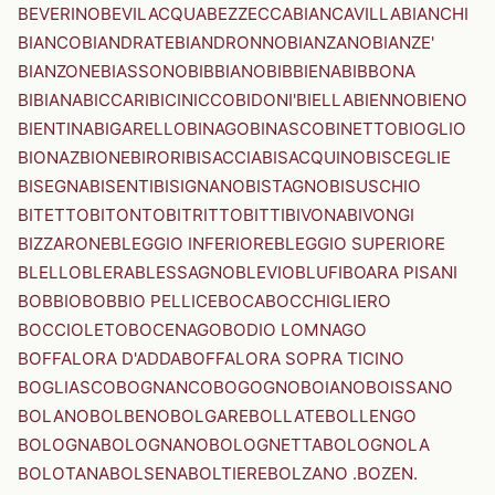
BEVERINO
BEVILACQUA
BEZZECCA
BIANCAVILLA
BIANCHI
BIANCO
BIANDRATE
BIANDRONNO
BIANZANO
BIANZE'
BIANZONE
BIASSONO
BIBBIANO
BIBBIENA
BIBBONA
BIBIANA
BICCARI
BICINICCO
BIDONI'
BIELLA
BIENNO
BIENO
BIENTINA
BIGARELLO
BINAGO
BINASCO
BINETTO
BIOGLIO
BIONAZ
BIONE
BIRORI
BISACCIA
BISACQUINO
BISCEGLIE
BISEGNA
BISENTI
BISIGNANO
BISTAGNO
BISUSCHIO
BITETTO
BITONTO
BITRITTO
BITTI
BIVONA
BIVONGI
BIZZARONE
BLEGGIO INFERIORE
BLEGGIO SUPERIORE
BLELLO
BLERA
BLESSAGNO
BLEVIO
BLUFI
BOARA PISANI
BOBBIO
BOBBIO PELLICE
BOCA
BOCCHIGLIERO
BOCCIOLETO
BOCENAGO
BODIO LOMNAGO
BOFFALORA D'ADDA
BOFFALORA SOPRA TICINO
BOGLIASCO
BOGNANCO
BOGOGNO
BOIANO
BOISSANO
BOLANO
BOLBENO
BOLGARE
BOLLATE
BOLLENGO
BOLOGNA
BOLOGNANO
BOLOGNETTA
BOLOGNOLA
BOLOTANA
BOLSENA
BOLTIERE
BOLZANO .BOZEN.