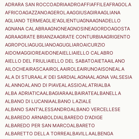
ADRARA SAN ROCCO
ADRIA
ADRO
AFFI
AFFILE
AFRAGOLA
AFRICO
AGAZZANO
AGEROLA
AGGIUS
AGIRA
AGLIANA
AGLIANO TERME
AGLIE'
AGLIENTU
AGNA
AGNADELLO
AGNANA CALABRA
AGNONE
AGNOSINE
AGORDO
AGOSTA
AGRA
AGRATE BRIANZA
AGRATE CONTURBIA
AGRIGENTO
AGROPOLI
AGUGLIANO
AGUGLIARO
AICURZIO
AIDOMAGGIORE
AIDONE
AIELLI
AIELLO CALABRO
AIELLO DEL FRIULI
AIELLO DEL SABATO
AIETA
AILANO
AILOCHE
AIRASCA
AIROLA
AIROLE
AIRUNO
AISONE
ALA
ALA DI STURA
ALA' DEI SARDI
ALAGNA
ALAGNA VALSESIA
ALANNO
ALANO DI PIAVE
ALASSIO
ALATRI
ALBA
ALBA ADRIATICA
ALBAGIARA
ALBAIRATE
ALBANELLA
ALBANO DI LUCANIA
ALBANO LAZIALE
ALBANO SANT'ALESSANDRO
ALBANO VERCELLESE
ALBAREDO ARNABOLDI
ALBAREDO D'ADIGE
ALBAREDO PER SAN MARCO
ALBARETO
ALBARETTO DELLA TORRE
ALBAVILLA
ALBENGA