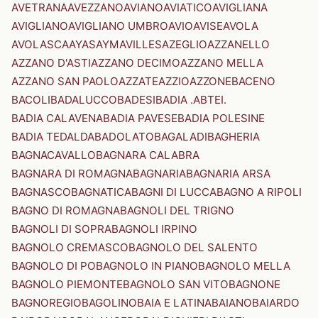
AVETRANA
AVEZZANO
AVIANO
AVIATICO
AVIGLIANA
AVIGLIANO
AVIGLIANO UMBRO
AVIO
AVISE
AVOLA
AVOLASCA
AYAS
AYMAVILLES
AZEGLIO
AZZANELLO
AZZANO D'ASTI
AZZANO DECIMO
AZZANO MELLA
AZZANO SAN PAOLO
AZZATE
AZZIO
AZZONE
BACENO
BACOLI
BADALUCCO
BADESI
BADIA .ABTEI.
BADIA CALAVENA
BADIA PAVESE
BADIA POLESINE
BADIA TEDALDA
BADOLATO
BAGALADI
BAGHERIA
BAGNACAVALLO
BAGNARA CALABRA
BAGNARA DI ROMAGNA
BAGNARIA
BAGNARIA ARSA
BAGNASCO
BAGNATICA
BAGNI DI LUCCA
BAGNO A RIPOLI
BAGNO DI ROMAGNA
BAGNOLI DEL TRIGNO
BAGNOLI DI SOPRA
BAGNOLI IRPINO
BAGNOLO CREMASCO
BAGNOLO DEL SALENTO
BAGNOLO DI PO
BAGNOLO IN PIANO
BAGNOLO MELLA
BAGNOLO PIEMONTE
BAGNOLO SAN VITO
BAGNONE
BAGNOREGIO
BAGOLINO
BAIA E LATINA
BAIANO
BAIARDO