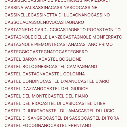
CASSIGLIO
CASSINA DE' PECCHI
CASSINA RIZZARDI
CASSINA VALSASSINA
CASSINASCO
CASSINE
CASSINELLE
CASSINETTA DI LUGAGNANO
CASSINO
CASSOLA
CASSOLNOVO
CASTAGNARO
CASTAGNETO CARDUCCI
CASTAGNETO PO
CASTAGNITO
CASTAGNOLE DELLE LANZE
CASTAGNOLE MONFERRATO
CASTAGNOLE PIEMONTE
CASTANA
CASTANO PRIMO
CASTEGGIO
CASTEGNATO
CASTEGNERO
CASTEL BARONIA
CASTEL BOGLIONE
CASTEL BOLOGNESE
CASTEL CAMPAGNANO
CASTEL CASTAGNA
CASTEL COLONNA
CASTEL CONDINO
CASTEL D'AIANO
CASTEL D'ARIO
CASTEL D'AZZANO
CASTEL DEL GIUDICE
CASTEL DEL MONTE
CASTEL DEL PIANO
CASTEL DEL RIO
CASTEL DI CASIO
CASTEL DI IERI
CASTEL DI IUDICA
CASTEL DI LAMA
CASTEL DI LUCIO
CASTEL DI SANGRO
CASTEL DI SASSO
CASTEL DI TORA
CASTEL FOCOGNANO
CASTEL FRENTANO