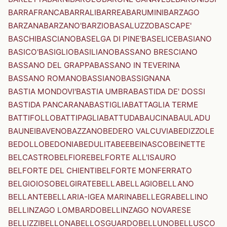
BARRAFRANCA
BARRALI
BARREA
BARUMINI
BARZAGO
BARZANA
BARZANO'
BARZIO
BASALUZZO
BASCAPE'
BASCHI
BASCIANO
BASELGA DI PINE'
BASELICE
BASIANO
BASICO'
BASIGLIO
BASILIANO
BASSANO BRESCIANO
BASSANO DEL GRAPPA
BASSANO IN TEVERINA
BASSANO ROMANO
BASSIANO
BASSIGNANA
BASTIA MONDOVI'
BASTIA UMBRA
BASTIDA DE' DOSSI
BASTIDA PANCARANA
BASTIGLIA
BATTAGLIA TERME
BATTIFOLLO
BATTIPAGLIA
BATTUDA
BAUCINA
BAULADU
BAUNEI
BAVENO
BAZZANO
BEDERO VALCUVIA
BEDIZZOLE
BEDOLLO
BEDONIA
BEDULITA
BEE
BEINASCO
BEINETTE
BELCASTRO
BELFIORE
BELFORTE ALL'ISAURO
BELFORTE DEL CHIENTI
BELFORTE MONFERRATO
BELGIOIOSO
BELGIRATE
BELLA
BELLAGIO
BELLANO
BELLANTE
BELLARIA-IGEA MARINA
BELLEGRA
BELLINO
BELLINZAGO LOMBARDO
BELLINZAGO NOVARESE
BELLIZZI
BELLONA
BELLOSGUARDO
BELLUNO
BELLUSCO