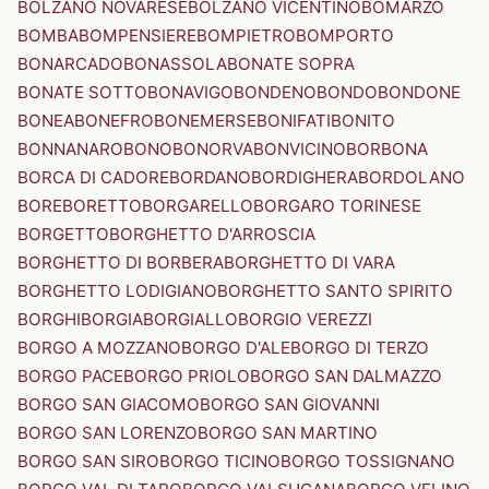
BOLZANO NOVARESE
BOLZANO VICENTINO
BOMARZO
BOMBA
BOMPENSIERE
BOMPIETRO
BOMPORTO
BONARCADO
BONASSOLA
BONATE SOPRA
BONATE SOTTO
BONAVIGO
BONDENO
BONDO
BONDONE
BONEA
BONEFRO
BONEMERSE
BONIFATI
BONITO
BONNANARO
BONO
BONORVA
BONVICINO
BORBONA
BORCA DI CADORE
BORDANO
BORDIGHERA
BORDOLANO
BORE
BORETTO
BORGARELLO
BORGARO TORINESE
BORGETTO
BORGHETTO D'ARROSCIA
BORGHETTO DI BORBERA
BORGHETTO DI VARA
BORGHETTO LODIGIANO
BORGHETTO SANTO SPIRITO
BORGHI
BORGIA
BORGIALLO
BORGIO VEREZZI
BORGO A MOZZANO
BORGO D'ALE
BORGO DI TERZO
BORGO PACE
BORGO PRIOLO
BORGO SAN DALMAZZO
BORGO SAN GIACOMO
BORGO SAN GIOVANNI
BORGO SAN LORENZO
BORGO SAN MARTINO
BORGO SAN SIRO
BORGO TICINO
BORGO TOSSIGNANO