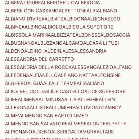
ALBERA LIGURE
ALBEROBELLO
ALBERONA
ALBESE CON CASSANO
ALBETTONE
ALBI
ALBIANO
ALBIANO D'IVREA
ALBIATE
ALBIDONA
ALBIGNASEGO
ALBINEA
ALBINO
ALBIOLO
ALBISOLA SUPERIORE
ALBISSOLA MARINA
ALBIZZATE
ALBONESE
ALBOSAGGIA
ALBUGNANO
ALBUZZANO
ALCAMO
ALCARA LI FUSI
ALDENO
ALDINO .ALDEIN.
ALES
ALESSANDRIA
ALESSANDRIA DEL CARRETTO
ALESSANDRIA DELLA ROCCA
ALESSANO
ALEZIO
ALFANO
ALFEDENA
ALFIANELLO
ALFIANO NATTA
ALFONSINE
ALGHERO
ALGUA
ALI'
ALI' TERME
ALIA
ALIANO
ALICE BEL COLLE
ALICE CASTELLO
ALICE SUPERIORE
ALIFE
ALIMENA
ALIMINUSA
ALLAI
ALLEGHE
ALLEIN
ALLERONA
ALLISTE
ALLUMIERE
ALLUVIONI CAMBIO'
ALME'
ALMENNO SAN BARTOLOMEO
ALMENNO SAN SALVATORE
ALMESE
ALONTE
ALPETTE
ALPIGNANO
ALSENO
ALSERIO
ALTAMURA
ALTARE