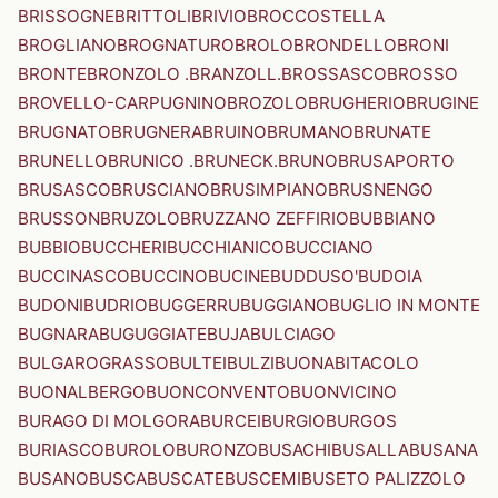
BRISSOGNE
BRITTOLI
BRIVIO
BROCCOSTELLA
BROGLIANO
BROGNATURO
BROLO
BRONDELLO
BRONI
BRONTE
BRONZOLO .BRANZOLL.
BROSSASCO
BROSSO
BROVELLO-CARPUGNINO
BROZOLO
BRUGHERIO
BRUGINE
BRUGNATO
BRUGNERA
BRUINO
BRUMANO
BRUNATE
BRUNELLO
BRUNICO .BRUNECK.
BRUNO
BRUSAPORTO
BRUSASCO
BRUSCIANO
BRUSIMPIANO
BRUSNENGO
BRUSSON
BRUZOLO
BRUZZANO ZEFFIRIO
BUBBIANO
BUBBIO
BUCCHERI
BUCCHIANICO
BUCCIANO
BUCCINASCO
BUCCINO
BUCINE
BUDDUSO'
BUDOIA
BUDONI
BUDRIO
BUGGERRU
BUGGIANO
BUGLIO IN MONTE
BUGNARA
BUGUGGIATE
BUJA
BULCIAGO
BULGAROGRASSO
BULTEI
BULZI
BUONABITACOLO
BUONALBERGO
BUONCONVENTO
BUONVICINO
BURAGO DI MOLGORA
BURCEI
BURGIO
BURGOS
BURIASCO
BUROLO
BURONZO
BUSACHI
BUSALLA
BUSANA
BUSANO
BUSCA
BUSCATE
BUSCEMI
BUSETO PALIZZOLO