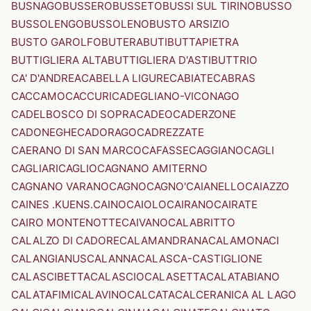
BUSNAGO
BUSSERO
BUSSETO
BUSSI SUL TIRINO
BUSSO
BUSSOLENGO
BUSSOLENO
BUSTO ARSIZIO
BUSTO GAROLFO
BUTERA
BUTI
BUTTAPIETRA
BUTTIGLIERA ALTA
BUTTIGLIERA D'ASTI
BUTTRIO
CA' D'ANDREA
CABELLA LIGURE
CABIATE
CABRAS
CACCAMO
CACCURI
CADEGLIANO-VICONAGO
CADELBOSCO DI SOPRA
CADEO
CADERZONE
CADONEGHE
CADORAGO
CADREZZATE
CAERANO DI SAN MARCO
CAFASSE
CAGGIANO
CAGLI
CAGLIARI
CAGLIO
CAGNANO AMITERNO
CAGNANO VARANO
CAGNO
CAGNO'
CAIANELLO
CAIAZZO
CAINES .KUENS.
CAINO
CAIOLO
CAIRANO
CAIRATE
CAIRO MONTENOTTE
CAIVANO
CALABRITTO
CALALZO DI CADORE
CALAMANDRANA
CALAMONACI
CALANGIANUS
CALANNA
CALASCA-CASTIGLIONE
CALASCIBETTA
CALASCIO
CALASETTA
CALATABIANO
CALATAFIMI
CALAVINO
CALCATA
CALCERANICA AL LAGO