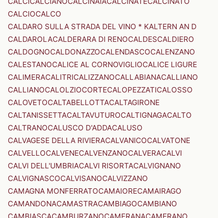
CALCI
CALCIANO
CALCINAIA
CALCINATE
CALCINATO
CALCIO
CALCO
CALDARO SULLA STRADA DEL VINO * KALTERN AN D
CALDAROLA
CALDERARA DI RENO
CALDES
CALDIERO
CALDOGNO
CALDONAZZO
CALENDASCO
CALENZANO
CALESTANO
CALICE AL CORNOVIGLIO
CALICE LIGURE
CALIMERA
CALITRI
CALIZZANO
CALLABIANA
CALLIANO
CALLIANO
CALOLZIOCORTE
CALOPEZZATI
CALOSSO
CALOVETO
CALTABELLOTTA
CALTAGIRONE
CALTANISSETTA
CALTAVUTURO
CALTIGNAGA
CALTO
CALTRANO
CALUSCO D'ADDA
CALUSO
CALVAGESE DELLA RIVIERA
CALVANICO
CALVATONE
CALVELLO
CALVENE
CALVENZANO
CALVERA
CALVI
CALVI DELL'UMBRIA
CALVI RISORTA
CALVIGNANO
CALVIGNASCO
CALVISANO
CALVIZZANO
CAMAGNA MONFERRATO
CAMAIORE
CAMAIRAGO
CAMANDONA
CAMASTRA
CAMBIAGO
CAMBIANO
CAMBIASCA
CAMBURZANO
CAMERANA
CAMERANO