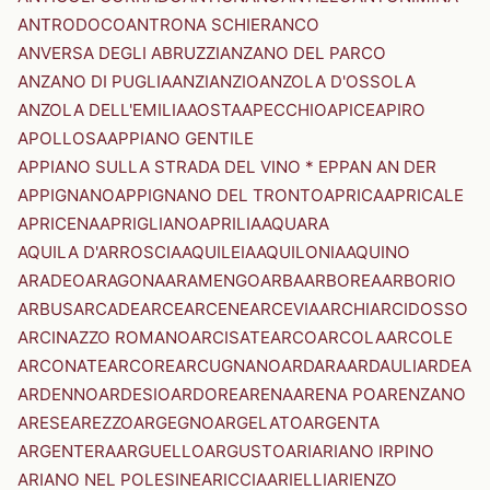
ANTRODOCO
ANTRONA SCHIERANCO
ANVERSA DEGLI ABRUZZI
ANZANO DEL PARCO
ANZANO DI PUGLIA
ANZI
ANZIO
ANZOLA D'OSSOLA
ANZOLA DELL'EMILIA
AOSTA
APECCHIO
APICE
APIRO
APOLLOSA
APPIANO GENTILE
APPIANO SULLA STRADA DEL VINO * EPPAN AN DER
APPIGNANO
APPIGNANO DEL TRONTO
APRICA
APRICALE
APRICENA
APRIGLIANO
APRILIA
AQUARA
AQUILA D'ARROSCIA
AQUILEIA
AQUILONIA
AQUINO
ARADEO
ARAGONA
ARAMENGO
ARBA
ARBOREA
ARBORIO
ARBUS
ARCADE
ARCE
ARCENE
ARCEVIA
ARCHI
ARCIDOSSO
ARCINAZZO ROMANO
ARCISATE
ARCO
ARCOLA
ARCOLE
ARCONATE
ARCORE
ARCUGNANO
ARDARA
ARDAULI
ARDEA
ARDENNO
ARDESIO
ARDORE
ARENA
ARENA PO
ARENZANO
ARESE
AREZZO
ARGEGNO
ARGELATO
ARGENTA
ARGENTERA
ARGUELLO
ARGUSTO
ARI
ARIANO IRPINO
ARIANO NEL POLESINE
ARICCIA
ARIELLI
ARIENZO