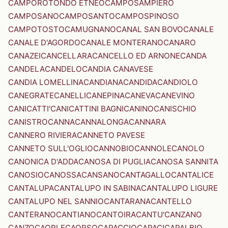
CAMPOROTONDO ETNEO
CAMPOSAMPIERO
CAMPOSANO
CAMPOSANTO
CAMPOSPINOSO
CAMPOTOSTO
CAMUGNANO
CANAL SAN BOVO
CANALE
CANALE D'AGORDO
CANALE MONTERANO
CANARO
CANAZEI
CANCELLARA
CANCELLO ED ARNONE
CANDA
CANDELA
CANDELO
CANDIA CANAVESE
CANDIA LOMELLINA
CANDIANA
CANDIDA
CANDIOLO
CANEGRATE
CANELLI
CANEPINA
CANEVA
CANEVINO
CANICATTI'
CANICATTINI BAGNI
CANINO
CANISCHIO
CANISTRO
CANNA
CANNALONGA
CANNARA
CANNERO RIVIERA
CANNETO PAVESE
CANNETO SULL'OGLIO
CANNOBIO
CANNOLE
CANOLO
CANONICA D'ADDA
CANOSA DI PUGLIA
CANOSA SANNITA
CANOSIO
CANOSSA
CANSANO
CANTAGALLO
CANTALICE
CANTALUPA
CANTALUPO IN SABINA
CANTALUPO LIGURE
CANTALUPO NEL SANNIO
CANTARANA
CANTELLO
CANTERANO
CANTIANO
CANTOIRA
CANTU'
CANZANO
CANZO
CAORLE
CAORSO
CAPACCIO
CAPACI
CAPALBIO