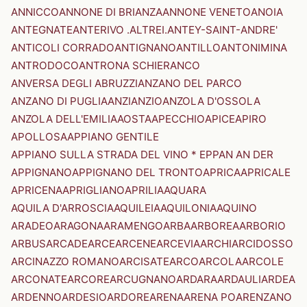
ANNICCO
ANNONE DI BRIANZA
ANNONE VENETO
ANOIA
ANTEGNATE
ANTERIVO .ALTREI.
ANTEY-SAINT-ANDRE'
ANTICOLI CORRADO
ANTIGNANO
ANTILLO
ANTONIMINA
ANTRODOCO
ANTRONA SCHIERANCO
ANVERSA DEGLI ABRUZZI
ANZANO DEL PARCO
ANZANO DI PUGLIA
ANZI
ANZIO
ANZOLA D'OSSOLA
ANZOLA DELL'EMILIA
AOSTA
APECCHIO
APICE
APIRO
APOLLOSA
APPIANO GENTILE
APPIANO SULLA STRADA DEL VINO * EPPAN AN DER
APPIGNANO
APPIGNANO DEL TRONTO
APRICA
APRICALE
APRICENA
APRIGLIANO
APRILIA
AQUARA
AQUILA D'ARROSCIA
AQUILEIA
AQUILONIA
AQUINO
ARADEO
ARAGONA
ARAMENGO
ARBA
ARBOREA
ARBORIO
ARBUS
ARCADE
ARCE
ARCENE
ARCEVIA
ARCHI
ARCIDOSSO
ARCINAZZO ROMANO
ARCISATE
ARCO
ARCOLA
ARCOLE
ARCONATE
ARCORE
ARCUGNANO
ARDARA
ARDAULI
ARDEA
ARDENNO
ARDESIO
ARDORE
ARENA
ARENA PO
ARENZANO