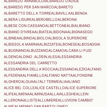
ALBAREDO ARNABOLDI
ALBAREDO D'ADIGE
ALBAREDO PER SAN MARCO
ALBARETO
ALBARETTO DELLA TORRE
ALBAVILLA
ALBENGA
ALBERA LIGURE
ALBEROBELLO
ALBERONA
ALBESE CON CASSANO
ALBETTONE
ALBI
ALBIANO
ALBIANO D'IVREA
ALBIATE
ALBIDONA
ALBIGNASEGO
ALBINEA
ALBINO
ALBIOLO
ALBISOLA SUPERIORE
ALBISSOLA MARINA
ALBIZZATE
ALBONESE
ALBOSAGGIA
ALBUGNANO
ALBUZZANO
ALCAMO
ALCARA LI FUSI
ALDENO
ALDINO .ALDEIN.
ALES
ALESSANDRIA
ALESSANDRIA DEL CARRETTO
ALESSANDRIA DELLA ROCCA
ALESSANO
ALEZIO
ALFANO
ALFEDENA
ALFIANELLO
ALFIANO NATTA
ALFONSINE
ALGHERO
ALGUA
ALI'
ALI' TERME
ALIA
ALIANO
ALICE BEL COLLE
ALICE CASTELLO
ALICE SUPERIORE
ALIFE
ALIMENA
ALIMINUSA
ALLAI
ALLEGHE
ALLEIN
ALLERONA
ALLISTE
ALLUMIERE
ALLUVIONI CAMBIO'
ALME'
ALMENNO SAN BARTOLOMEO