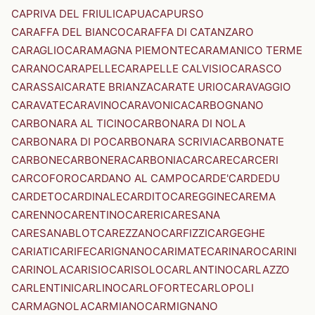
CAPRIVA DEL FRIULI
CAPUA
CAPURSO
CARAFFA DEL BIANCO
CARAFFA DI CATANZARO
CARAGLIO
CARAMAGNA PIEMONTE
CARAMANICO TERME
CARANO
CARAPELLE
CARAPELLE CALVISIO
CARASCO
CARASSAI
CARATE BRIANZA
CARATE URIO
CARAVAGGIO
CARAVATE
CARAVINO
CARAVONICA
CARBOGNANO
CARBONARA AL TICINO
CARBONARA DI NOLA
CARBONARA DI PO
CARBONARA SCRIVIA
CARBONATE
CARBONE
CARBONERA
CARBONIA
CARCARE
CARCERI
CARCOFORO
CARDANO AL CAMPO
CARDE'
CARDEDU
CARDETO
CARDINALE
CARDITO
CAREGGINE
CAREMA
CARENNO
CARENTINO
CARERI
CARESANA
CARESANABLOT
CAREZZANO
CARFIZZI
CARGEGHE
CARIATI
CARIFE
CARIGNANO
CARIMATE
CARINARO
CARINI
CARINOLA
CARISIO
CARISOLO
CARLANTINO
CARLAZZO
CARLENTINI
CARLINO
CARLOFORTE
CARLOPOLI
CARMAGNOLA
CARMIANO
CARMIGNANO