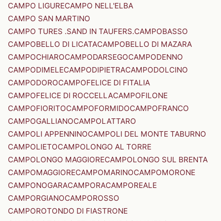
CAMPO LIGURE
CAMPO NELL'ELBA
CAMPO SAN MARTINO
CAMPO TURES .SAND IN TAUFERS.
CAMPOBASSO
CAMPOBELLO DI LICATA
CAMPOBELLO DI MAZARA
CAMPOCHIARO
CAMPODARSEGO
CAMPODENNO
CAMPODIMELE
CAMPODIPIETRA
CAMPODOLCINO
CAMPODORO
CAMPOFELICE DI FITALIA
CAMPOFELICE DI ROCCELLA
CAMPOFILONE
CAMPOFIORITO
CAMPOFORMIDO
CAMPOFRANCO
CAMPOGALLIANO
CAMPOLATTARO
CAMPOLI APPENNINO
CAMPOLI DEL MONTE TABURNO
CAMPOLIETO
CAMPOLONGO AL TORRE
CAMPOLONGO MAGGIORE
CAMPOLONGO SUL BRENTA
CAMPOMAGGIORE
CAMPOMARINO
CAMPOMORONE
CAMPONOGARA
CAMPORA
CAMPOREALE
CAMPORGIANO
CAMPOROSSO
CAMPOROTONDO DI FIASTRONE