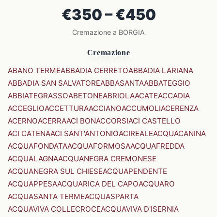
€350 – €450
Cremazione a BORGIA
Cremazione
ABANO TERME
ABBADIA CERRETO
ABBADIA LARIANA
ABBADIA SAN SALVATORE
ABBASANTA
ABBATEGGIO
ABBIATEGRASSO
ABETONE
ABRIOLA
ACATE
ACCADIA
ACCEGLIO
ACCETTURA
ACCIANO
ACCUMOLI
ACERENZA
ACERNO
ACERRA
ACI BONACCORSI
ACI CASTELLO
ACI CATENA
ACI SANT'ANTONIO
ACIREALE
ACQUACANINA
ACQUAFONDATA
ACQUAFORMOSA
ACQUAFREDDA
ACQUALAGNA
ACQUANEGRA CREMONESE
ACQUANEGRA SUL CHIESE
ACQUAPENDENTE
ACQUAPPESA
ACQUARICA DEL CAPO
ACQUARO
ACQUASANTA TERME
ACQUASPARTA
ACQUAVIVA COLLECROCE
ACQUAVIVA D'ISERNIA