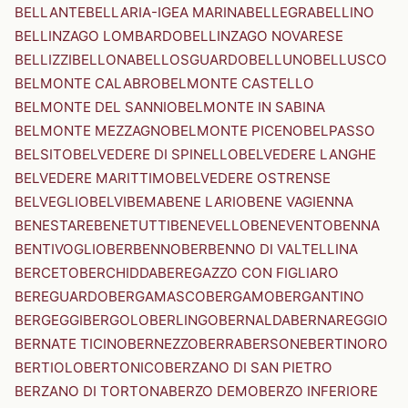
BELLANTE
BELLARIA-IGEA MARINA
BELLEGRA
BELLINO
BELLINZAGO LOMBARDO
BELLINZAGO NOVARESE
BELLIZZI
BELLONA
BELLOSGUARDO
BELLUNO
BELLUSCO
BELMONTE CALABRO
BELMONTE CASTELLO
BELMONTE DEL SANNIO
BELMONTE IN SABINA
BELMONTE MEZZAGNO
BELMONTE PICENO
BELPASSO
BELSITO
BELVEDERE DI SPINELLO
BELVEDERE LANGHE
BELVEDERE MARITTIMO
BELVEDERE OSTRENSE
BELVEGLIO
BELVI
BEMA
BENE LARIO
BENE VAGIENNA
BENESTARE
BENETUTTI
BENEVELLO
BENEVENTO
BENNA
BENTIVOGLIO
BERBENNO
BERBENNO DI VALTELLINA
BERCETO
BERCHIDDA
BEREGAZZO CON FIGLIARO
BEREGUARDO
BERGAMASCO
BERGAMO
BERGANTINO
BERGEGGI
BERGOLO
BERLINGO
BERNALDA
BERNAREGGIO
BERNATE TICINO
BERNEZZO
BERRA
BERSONE
BERTINORO
BERTIOLO
BERTONICO
BERZANO DI SAN PIETRO
BERZANO DI TORTONA
BERZO DEMO
BERZO INFERIORE