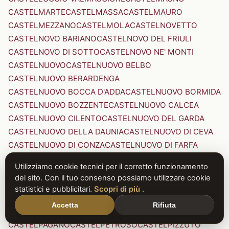
CASTELMARTE
CASTELMASSA
CASTELMAURO
CASTELMEZZANO
CASTELMOLA
CASTELNOVETTO
CASTELNOVO BARIANO
CASTELNOVO DEL FRIULI
CASTELNOVO DI SOTTO
CASTELNOVO NE' MONTI
CASTELNUOVO
CASTELNUOVO BELBO
CASTELNUOVO BERARDENGA
CASTELNUOVO BOCCA D'ADDA
CASTELNUOVO BORMIDA
CASTELNUOVO BOZZENTE
CASTELNUOVO CALCEA
CASTELNUOVO CILENTO
CASTELNUOVO DEL GARDA
CASTELNUOVO DELLA DAUNIA
CASTELNUOVO DI CEVA
CASTELNUOVO DI CONZA
CASTELNUOVO DI FARFA
CASTELNUOVO DI GARFAGNANA
Utilizziamo cookie tecnici per il corretto funzionamento
CASTELNUOVO DI PORTO
CASTELNUOVO DON BOSCO
del sito. Con il tuo consenso possiamo utilizzare cookie
CASTELNUOVO MAGRA
CASTELNUOVO NIGRA
statistici e pubblicitari.
Scopri di più
.
CASTELNUOVO PARANO
CASTELNUOVO RANGONE
Accetta
Rifiuta
CASTELNUOVO SCRIVIA
CASTELNUOVO VAL DI CECINA
CASTELPAGANO
CASTELPETROSO
CASTELPIZZUTO