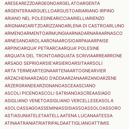
ARESE
AREZZO
ARGEGNO
ARGELATO
ARGENTA
ARGENTERA
ARGUELLO
ARGUSTO
ARI
ARIANO IRPINO
ARIANO NEL POLESINE
ARICCIA
ARIELLI
ARIENZO
ARIGNANO
ARITZO
ARIZZANO
ARLENA DI CASTRO
ARLUNO
ARMENO
ARMENTO
ARMUNGIA
ARNAD
ARNARA
ARNASCO
ARNESANO
AROLA
ARONA
AROSIO
ARPAIA
ARPAISE
ARPINO
ARQUA' PETRARCA
ARQUA' POLESINE
ARQUATA DEL TRONTO
ARQUATA SCRIVIA
ARRE
ARRONE
ARSAGO SEPRIO
ARSIE'
ARSIERO
ARSITA
ARSOLI
ARTA TERME
ARTEGNA
ARTENA
ARTOGNE
ARVIER
ARZACHENA
ARZAGO D'ADDA
ARZANA
ARZANO
ARZENE
ARZERGRANDE
ARZIGNANO
ASCEA
ASCIANO
ASCOLI PICENO
ASCOLI SATRIANO
ASCREA
ASIAGO
ASIGLIANO VENETO
ASIGLIANO VERCELLESE
ASOLA
ASOLO
ASSAGO
ASSEMINI
ASSISI
ASSO
ASSOLO
ASSORO
ASTI
ASUNI
ATELETA
ATELLA
ATENA LUCANA
ATESSA
ATINA
ATRANI
ATRI
ATRIPALDA
ATTIGLIANO
ATTIMIS