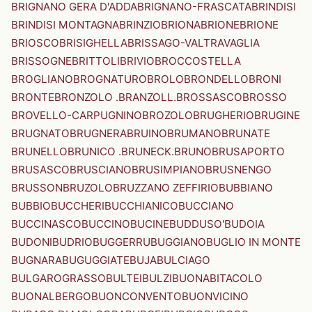
BRIGNANO GERA D'ADDA
BRIGNANO-FRASCATA
BRINDISI
BRINDISI MONTAGNA
BRINZIO
BRIONA
BRIONE
BRIONE
BRIOSCO
BRISIGHELLA
BRISSAGO-VALTRAVAGLIA
BRISSOGNE
BRITTOLI
BRIVIO
BROCCOSTELLA
BROGLIANO
BROGNATURO
BROLO
BRONDELLO
BRONI
BRONTE
BRONZOLO .BRANZOLL.
BROSSASCO
BROSSO
BROVELLO-CARPUGNINO
BROZOLO
BRUGHERIO
BRUGINE
BRUGNATO
BRUGNERA
BRUINO
BRUMANO
BRUNATE
BRUNELLO
BRUNICO .BRUNECK.
BRUNO
BRUSAPORTO
BRUSASCO
BRUSCIANO
BRUSIMPIANO
BRUSNENGO
BRUSSON
BRUZOLO
BRUZZANO ZEFFIRIO
BUBBIANO
BUBBIO
BUCCHERI
BUCCHIANICO
BUCCIANO
BUCCINASCO
BUCCINO
BUCINE
BUDDUSO'
BUDOIA
BUDONI
BUDRIO
BUGGERRU
BUGGIANO
BUGLIO IN MONTE
BUGNARA
BUGUGGIATE
BUJA
BULCIAGO
BULGAROGRASSO
BULTEI
BULZI
BUONABITACOLO
BUONALBERGO
BUONCONVENTO
BUONVICINO