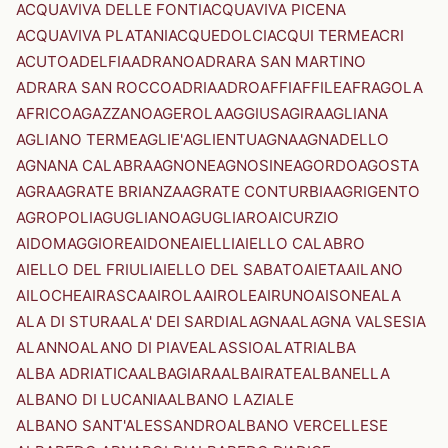
ACQUAVIVA DELLE FONTI
ACQUAVIVA PICENA
ACQUAVIVA PLATANI
ACQUEDOLCI
ACQUI TERME
ACRI
ACUTO
ADELFIA
ADRANO
ADRARA SAN MARTINO
ADRARA SAN ROCCO
ADRIA
ADRO
AFFI
AFFILE
AFRAGOLA
AFRICO
AGAZZANO
AGEROLA
AGGIUS
AGIRA
AGLIANA
AGLIANO TERME
AGLIE'
AGLIENTU
AGNA
AGNADELLO
AGNANA CALABRA
AGNONE
AGNOSINE
AGORDO
AGOSTA
AGRA
AGRATE BRIANZA
AGRATE CONTURBIA
AGRIGENTO
AGROPOLI
AGUGLIANO
AGUGLIARO
AICURZIO
AIDOMAGGIORE
AIDONE
AIELLI
AIELLO CALABRO
AIELLO DEL FRIULI
AIELLO DEL SABATO
AIETA
AILANO
AILOCHE
AIRASCA
AIROLA
AIROLE
AIRUNO
AISONE
ALA
ALA DI STURA
ALA' DEI SARDI
ALAGNA
ALAGNA VALSESIA
ALANNO
ALANO DI PIAVE
ALASSIO
ALATRI
ALBA
ALBA ADRIATICA
ALBAGIARA
ALBAIRATE
ALBANELLA
ALBANO DI LUCANIA
ALBANO LAZIALE
ALBANO SANT'ALESSANDRO
ALBANO VERCELLESE