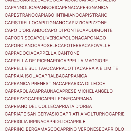
CAPANNOLI
CAPANNORI
CAPENA
CAPERGNANICA
CAPESTRANO
CAPIAGO INTIMIANO
CAPISTRANO
CAPISTRELLO
CAPITIGNANO
CAPIZZI
CAPIZZONE
CAPO D'ORLANDO
CAPO DI PONTE
CAPODIMONTE
CAPODRISE
CAPOLIVERI
CAPOLONA
CAPONAGO
CAPORCIANO
CAPOSELE
CAPOTERRA
CAPOVALLE
CAPPADOCIA
CAPPELLA CANTONE
CAPPELLA DE' PICENARDI
CAPPELLA MAGGIORE
CAPPELLE SUL TAVO
CAPRACOTTA
CAPRAIA E LIMITE
CAPRAIA ISOLA
CAPRALBA
CAPRANICA
CAPRANICA PRENESTINA
CAPRARICA DI LECCE
CAPRAROLA
CAPRAUNA
CAPRESE MICHELANGELO
CAPREZZO
CAPRI
CAPRI LEONE
CAPRIANA
CAPRIANO DEL COLLE
CAPRIATA D'ORBA
CAPRIATE SAN GERVASIO
CAPRIATI A VOLTURNO
CAPRIE
CAPRIGLIA IRPINA
CAPRIGLIO
CAPRILE
CAPRINO BERGAMASCO
CAPRINO VERONESE
CAPRIOLO