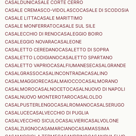
CASALDUNI
CASALE CORTE CERRO
CASALE CREMASCO-VIDOLASCO
CASALE DI SCODOSIA
CASALE LITTA
CASALE MARITTIMO
CASALE MONFERRATO
CASALE SUL SILE
CASALECCHIO DI RENO
CASALEGGIO BOIRO
CASALEGGIO NOVARA
CASALEONE
CASALETTO CEREDANO
CASALETTO DI SOPRA
CASALETTO LODIGIANO
CASALETTO SPARTANO
CASALETTO VAPRIO
CASALFIUMANESE
CASALGRANDE
CASALGRASSO
CASALINCONTRADA
CASALINO
CASALMAGGIORE
CASALMAIOCCO
CASALMORANO
CASALMORO
CASALNOCETO
CASALNUOVO DI NAPOLI
CASALNUOVO MONTEROTARO
CASALOLDO
CASALPUSTERLENGO
CASALROMANO
CASALSERUGO
CASALUCE
CASALVECCHIO DI PUGLIA
CASALVECCHIO SICULO
CASALVIERI
CASALVOLONE
CASALZUIGNO
CASAMARCIANO
CASAMASSIMA