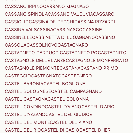
CASSANO IRPINO
CASSANO MAGNAGO
CASSANO SPINOLA
CASSANO VALCUVIA
CASSARO
CASSIGLIO
CASSINA DE' PECCHI
CASSINA RIZZARDI
CASSINA VALSASSINA
CASSINASCO
CASSINE
CASSINELLE
CASSINETTA DI LUGAGNANO
CASSINO
CASSOLA
CASSOLNOVO
CASTAGNARO
CASTAGNETO CARDUCCI
CASTAGNETO PO
CASTAGNITO
CASTAGNOLE DELLE LANZE
CASTAGNOLE MONFERRATO
CASTAGNOLE PIEMONTE
CASTANA
CASTANO PRIMO
CASTEGGIO
CASTEGNATO
CASTEGNERO
CASTEL BARONIA
CASTEL BOGLIONE
CASTEL BOLOGNESE
CASTEL CAMPAGNANO
CASTEL CASTAGNA
CASTEL COLONNA
CASTEL CONDINO
CASTEL D'AIANO
CASTEL D'ARIO
CASTEL D'AZZANO
CASTEL DEL GIUDICE
CASTEL DEL MONTE
CASTEL DEL PIANO
CASTEL DEL RIO
CASTEL DI CASIO
CASTEL DI IERI