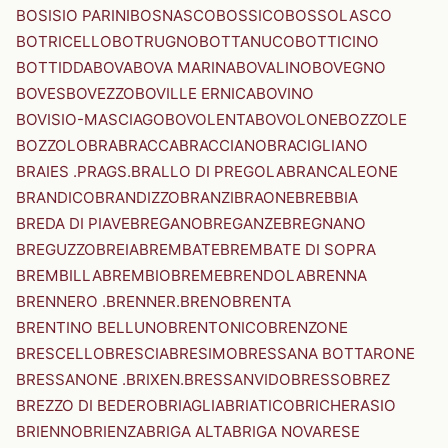
BOSISIO PARINI
BOSNASCO
BOSSICO
BOSSOLASCO
BOTRICELLO
BOTRUGNO
BOTTANUCO
BOTTICINO
BOTTIDDA
BOVA
BOVA MARINA
BOVALINO
BOVEGNO
BOVES
BOVEZZO
BOVILLE ERNICA
BOVINO
BOVISIO-MASCIAGO
BOVOLENTA
BOVOLONE
BOZZOLE
BOZZOLO
BRA
BRACCA
BRACCIANO
BRACIGLIANO
BRAIES .PRAGS.
BRALLO DI PREGOLA
BRANCALEONE
BRANDICO
BRANDIZZO
BRANZI
BRAONE
BREBBIA
BREDA DI PIAVE
BREGANO
BREGANZE
BREGNANO
BREGUZZO
BREIA
BREMBATE
BREMBATE DI SOPRA
BREMBILLA
BREMBIO
BREME
BRENDOLA
BRENNA
BRENNERO .BRENNER.
BRENO
BRENTA
BRENTINO BELLUNO
BRENTONICO
BRENZONE
BRESCELLO
BRESCIA
BRESIMO
BRESSANA BOTTARONE
BRESSANONE .BRIXEN.
BRESSANVIDO
BRESSO
BREZ
BREZZO DI BEDERO
BRIAGLIA
BRIATICO
BRICHERASIO
BRIENNO
BRIENZA
BRIGA ALTA
BRIGA NOVARESE