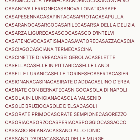
CASAMICCIOLA TERME
CASANDRINO
CASANOVA ELVO
CASANOVA LERRONE
CASANOVA LONATI
CASAPE
CASAPESENNA
CASAPINTA
CASAPROTA
CASAPULLA
CASARANO
CASARGO
CASARILE
CASARSA DELLA DELIZIA
CASARZA LIGURE
CASASCO
CASASCO D'INTELVI
CASATENOVO
CASATISMA
CASAVATORE
CASAZZA
CASCIA
CASCIAGO
CASCIANA TERME
CASCINA
CASCINETTE D'IVREA
CASEI GEROLA
CASELETTE
CASELLA
CASELLE IN PITTARI
CASELLE LANDI
CASELLE LURANI
CASELLE TORINESE
CASERTA
CASIER
CASIGNANA
CASINA
CASIRATE D'ADDA
CASLINO D'ERBA
CASNATE CON BERNATE
CASNIGO
CASOLA DI NAPOLI
CASOLA IN LUNIGIANA
CASOLA VALSENIO
CASOLE BRUZIO
CASOLE D'ELSA
CASOLI
CASORATE PRIMO
CASORATE SEMPIONE
CASOREZZO
CASORIA
CASORZO
CASPERIA
CASPOGGIO
CASSACCO
CASSAGO BRIANZA
CASSANO ALLO IONIO
CASSANO D'ADDA
CASSANO DELLE MURGE