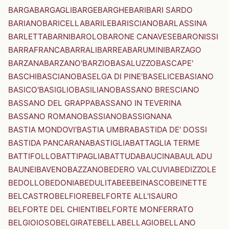
BARGA
BARGAGLI
BARGE
BARGHE
BARI
BARI SARDO
BARIANO
BARICELLA
BARILE
BARISCIANO
BARLASSINA
BARLETTA
BARNI
BAROLO
BARONE CANAVESE
BARONISSI
BARRAFRANCA
BARRALI
BARREA
BARUMINI
BARZAGO
BARZANA
BARZANO'
BARZIO
BASALUZZO
BASCAPE'
BASCHI
BASCIANO
BASELGA DI PINE'
BASELICE
BASIANO
BASICO'
BASIGLIO
BASILIANO
BASSANO BRESCIANO
BASSANO DEL GRAPPA
BASSANO IN TEVERINA
BASSANO ROMANO
BASSIANO
BASSIGNANA
BASTIA MONDOVI'
BASTIA UMBRA
BASTIDA DE' DOSSI
BASTIDA PANCARANA
BASTIGLIA
BATTAGLIA TERME
BATTIFOLLO
BATTIPAGLIA
BATTUDA
BAUCINA
BAULADU
BAUNEI
BAVENO
BAZZANO
BEDERO VALCUVIA
BEDIZZOLE
BEDOLLO
BEDONIA
BEDULITA
BEE
BEINASCO
BEINETTE
BELCASTRO
BELFIORE
BELFORTE ALL'ISAURO
BELFORTE DEL CHIENTI
BELFORTE MONFERRATO
BELGIOIOSO
BELGIRATE
BELLA
BELLAGIO
BELLANO