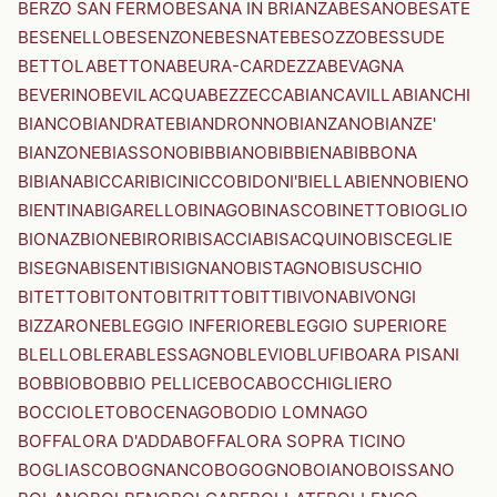
BERZO SAN FERMO
BESANA IN BRIANZA
BESANO
BESATE
BESENELLO
BESENZONE
BESNATE
BESOZZO
BESSUDE
BETTOLA
BETTONA
BEURA-CARDEZZA
BEVAGNA
BEVERINO
BEVILACQUA
BEZZECCA
BIANCAVILLA
BIANCHI
BIANCO
BIANDRATE
BIANDRONNO
BIANZANO
BIANZE'
BIANZONE
BIASSONO
BIBBIANO
BIBBIENA
BIBBONA
BIBIANA
BICCARI
BICINICCO
BIDONI'
BIELLA
BIENNO
BIENO
BIENTINA
BIGARELLO
BINAGO
BINASCO
BINETTO
BIOGLIO
BIONAZ
BIONE
BIRORI
BISACCIA
BISACQUINO
BISCEGLIE
BISEGNA
BISENTI
BISIGNANO
BISTAGNO
BISUSCHIO
BITETTO
BITONTO
BITRITTO
BITTI
BIVONA
BIVONGI
BIZZARONE
BLEGGIO INFERIORE
BLEGGIO SUPERIORE
BLELLO
BLERA
BLESSAGNO
BLEVIO
BLUFI
BOARA PISANI
BOBBIO
BOBBIO PELLICE
BOCA
BOCCHIGLIERO
BOCCIOLETO
BOCENAGO
BODIO LOMNAGO
BOFFALORA D'ADDA
BOFFALORA SOPRA TICINO
BOGLIASCO
BOGNANCO
BOGOGNO
BOIANO
BOISSANO