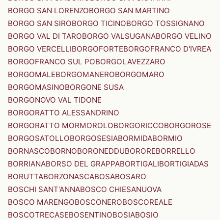
BORGO SAN LORENZO
BORGO SAN MARTINO
BORGO SAN SIRO
BORGO TICINO
BORGO TOSSIGNANO
BORGO VAL DI TARO
BORGO VALSUGANA
BORGO VELINO
BORGO VERCELLI
BORGOFORTE
BORGOFRANCO D'IVREA
BORGOFRANCO SUL PO
BORGOLAVEZZARO
BORGOMALE
BORGOMANERO
BORGOMARO
BORGOMASINO
BORGONE SUSA
BORGONOVO VAL TIDONE
BORGORATTO ALESSANDRINO
BORGORATTO MORMOROLO
BORGORICCO
BORGOROSE
BORGOSATOLLO
BORGOSESIA
BORMIDA
BORMIO
BORNASCO
BORNO
BORONEDDU
BORORE
BORRELLO
BORRIANA
BORSO DEL GRAPPA
BORTIGALI
BORTIGIADAS
BORUTTA
BORZONASCA
BOSA
BOSARO
BOSCHI SANT'ANNA
BOSCO CHIESANUOVA
BOSCO MARENGO
BOSCONERO
BOSCOREALE
BOSCOTRECASE
BOSENTINO
BOSIA
BOSIO