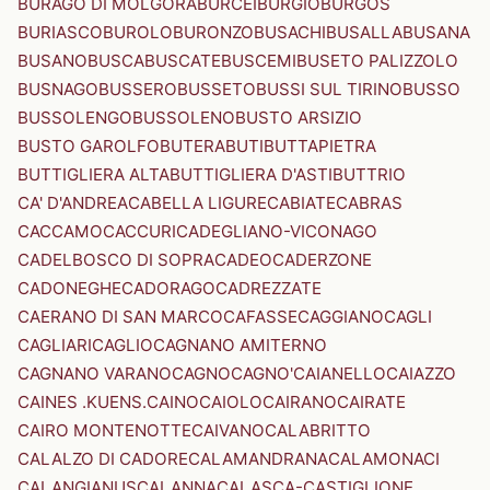
BURAGO DI MOLGORA
BURCEI
BURGIO
BURGOS
BURIASCO
BUROLO
BURONZO
BUSACHI
BUSALLA
BUSANA
BUSANO
BUSCA
BUSCATE
BUSCEMI
BUSETO PALIZZOLO
BUSNAGO
BUSSERO
BUSSETO
BUSSI SUL TIRINO
BUSSO
BUSSOLENGO
BUSSOLENO
BUSTO ARSIZIO
BUSTO GAROLFO
BUTERA
BUTI
BUTTAPIETRA
BUTTIGLIERA ALTA
BUTTIGLIERA D'ASTI
BUTTRIO
CA' D'ANDREA
CABELLA LIGURE
CABIATE
CABRAS
CACCAMO
CACCURI
CADEGLIANO-VICONAGO
CADELBOSCO DI SOPRA
CADEO
CADERZONE
CADONEGHE
CADORAGO
CADREZZATE
CAERANO DI SAN MARCO
CAFASSE
CAGGIANO
CAGLI
CAGLIARI
CAGLIO
CAGNANO AMITERNO
CAGNANO VARANO
CAGNO
CAGNO'
CAIANELLO
CAIAZZO
CAINES .KUENS.
CAINO
CAIOLO
CAIRANO
CAIRATE
CAIRO MONTENOTTE
CAIVANO
CALABRITTO
CALALZO DI CADORE
CALAMANDRANA
CALAMONACI
CALANGIANUS
CALANNA
CALASCA-CASTIGLIONE