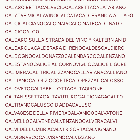
CALASCIBETTA
CALASCIO
CALASETTA
CALATABIANO
CALATAFIMI
CALAVINO
CALCATA
CALCERANICA AL LAGO
CALCI
CALCIANO
CALCINAIA
CALCINATE
CALCINATO
CALCIO
CALCO
CALDARO SULLA STRADA DEL VINO * KALTERN AN D
CALDAROLA
CALDERARA DI RENO
CALDES
CALDIERO
CALDOGNO
CALDONAZZO
CALENDASCO
CALENZANO
CALESTANO
CALICE AL CORNOVIGLIO
CALICE LIGURE
CALIMERA
CALITRI
CALIZZANO
CALLABIANA
CALLIANO
CALLIANO
CALOLZIOCORTE
CALOPEZZATI
CALOSSO
CALOVETO
CALTABELLOTTA
CALTAGIRONE
CALTANISSETTA
CALTAVUTURO
CALTIGNAGA
CALTO
CALTRANO
CALUSCO D'ADDA
CALUSO
CALVAGESE DELLA RIVIERA
CALVANICO
CALVATONE
CALVELLO
CALVENE
CALVENZANO
CALVERA
CALVI
CALVI DELL'UMBRIA
CALVI RISORTA
CALVIGNANO
CALVIGNASCO
CALVISANO
CALVIZZANO