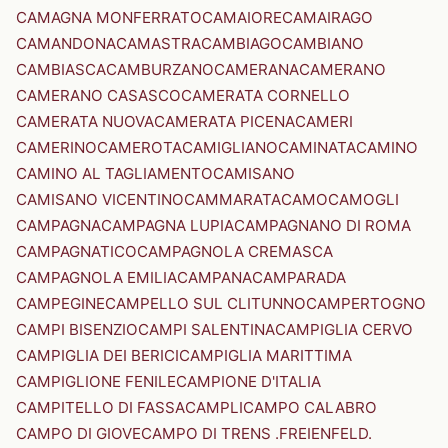
CAMAGNA MONFERRATO
CAMAIORE
CAMAIRAGO
CAMANDONA
CAMASTRA
CAMBIAGO
CAMBIANO
CAMBIASCA
CAMBURZANO
CAMERANA
CAMERANO
CAMERANO CASASCO
CAMERATA CORNELLO
CAMERATA NUOVA
CAMERATA PICENA
CAMERI
CAMERINO
CAMEROTA
CAMIGLIANO
CAMINATA
CAMINO
CAMINO AL TAGLIAMENTO
CAMISANO
CAMISANO VICENTINO
CAMMARATA
CAMO
CAMOGLI
CAMPAGNA
CAMPAGNA LUPIA
CAMPAGNANO DI ROMA
CAMPAGNATICO
CAMPAGNOLA CREMASCA
CAMPAGNOLA EMILIA
CAMPANA
CAMPARADA
CAMPEGINE
CAMPELLO SUL CLITUNNO
CAMPERTOGNO
CAMPI BISENZIO
CAMPI SALENTINA
CAMPIGLIA CERVO
CAMPIGLIA DEI BERICI
CAMPIGLIA MARITTIMA
CAMPIGLIONE FENILE
CAMPIONE D'ITALIA
CAMPITELLO DI FASSA
CAMPLI
CAMPO CALABRO
CAMPO DI GIOVE
CAMPO DI TRENS .FREIENFELD.