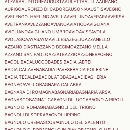
ATZARA
AUDITORE
AUGUSTA
AULETTA
AULLA
AURANO
AURIGO
AURONZO DI CADORE
AUSONIA
AUSTIS
AVEGNO
AVELENGO .HAFLING.
AVELLA
AVELLINO
AVERARA
AVERSA
AVETRANA
AVEZZANO
AVIANO
AVIATICO
AVIGLIANA
AVIGLIANO
AVIGLIANO UMBRO
AVIO
AVISE
AVOLA
AVOLASCA
AYAS
AYMAVILLES
AZEGLIO
AZZANELLO
AZZANO D'ASTI
AZZANO DECIMO
AZZANO MELLA
AZZANO SAN PAOLO
AZZATE
AZZIO
AZZONE
BACENO
BACOLI
BADALUCCO
BADESI
BADIA .ABTEI.
BADIA CALAVENA
BADIA PAVESE
BADIA POLESINE
BADIA TEDALDA
BADOLATO
BAGALADI
BAGHERIA
BAGNACAVALLO
BAGNARA CALABRA
BAGNARA DI ROMAGNA
BAGNARIA
BAGNARIA ARSA
BAGNASCO
BAGNATICA
BAGNI DI LUCCA
BAGNO A RIPOLI
BAGNO DI ROMAGNA
BAGNOLI DEL TRIGNO
BAGNOLI DI SOPRA
BAGNOLI IRPINO
BAGNOLO CREMASCO
BAGNOLO DEL SALENTO
BAGNOLO DI PO
BAGNOLO IN PIANO
BAGNOLO MELLA