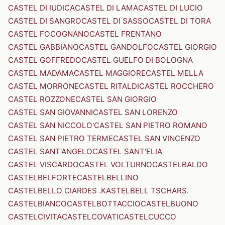
CASTEL DI IUDICA
CASTEL DI LAMA
CASTEL DI LUCIO
CASTEL DI SANGRO
CASTEL DI SASSO
CASTEL DI TORA
CASTEL FOCOGNANO
CASTEL FRENTANO
CASTEL GABBIANO
CASTEL GANDOLFO
CASTEL GIORGIO
CASTEL GOFFREDO
CASTEL GUELFO DI BOLOGNA
CASTEL MADAMA
CASTEL MAGGIORE
CASTEL MELLA
CASTEL MORRONE
CASTEL RITALDI
CASTEL ROCCHERO
CASTEL ROZZONE
CASTEL SAN GIORGIO
CASTEL SAN GIOVANNI
CASTEL SAN LORENZO
CASTEL SAN NICCOLO'
CASTEL SAN PIETRO ROMANO
CASTEL SAN PIETRO TERME
CASTEL SAN VINCENZO
CASTEL SANT'ANGELO
CASTEL SANT'ELIA
CASTEL VISCARDO
CASTEL VOLTURNO
CASTELBALDO
CASTELBELFORTE
CASTELBELLINO
CASTELBELLO CIARDES .KASTELBELL TSCHARS.
CASTELBIANCO
CASTELBOTTACCIO
CASTELBUONO
CASTELCIVITA
CASTELCOVATI
CASTELCUCCO