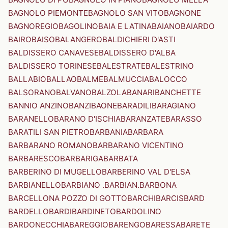
BAGNOLO PIEMONTE
BAGNOLO SAN VITO
BAGNONE
BAGNOREGIO
BAGOLINO
BAIA E LATINA
BAIANO
BAIARDO
BAIRO
BAISO
BALANGERO
BALDICHIERI D'ASTI
BALDISSERO CANAVESE
BALDISSERO D'ALBA
BALDISSERO TORINESE
BALESTRATE
BALESTRINO
BALLABIO
BALLAO
BALME
BALMUCCIA
BALOCCO
BALSORANO
BALVANO
BALZOLA
BANARI
BANCHETTE
BANNIO ANZINO
BANZI
BAONE
BARADILI
BARAGIANO
BARANELLO
BARANO D'ISCHIA
BARANZATE
BARASSO
BARATILI SAN PIETRO
BARBANIA
BARBARA
BARBARANO ROMANO
BARBARANO VICENTINO
BARBARESCO
BARBARIGA
BARBATA
BARBERINO DI MUGELLO
BARBERINO VAL D'ELSA
BARBIANELLO
BARBIANO .BARBIAN.
BARBONA
BARCELLONA POZZO DI GOTTO
BARCHI
BARCIS
BARD
BARDELLO
BARDI
BARDINETO
BARDOLINO
BARDONECCHIA
BAREGGIO
BARENGO
BARESSA
BARETE