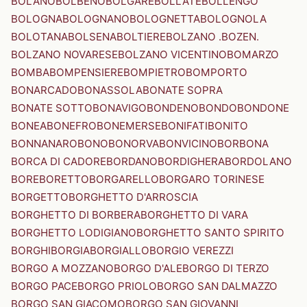
BOLANO
BOLBENO
BOLGARE
BOLLATE
BOLLENGO
BOLOGNA
BOLOGNANO
BOLOGNETTA
BOLOGNOLA
BOLOTANA
BOLSENA
BOLTIERE
BOLZANO .BOZEN.
BOLZANO NOVARESE
BOLZANO VICENTINO
BOMARZO
BOMBA
BOMPENSIERE
BOMPIETRO
BOMPORTO
BONARCADO
BONASSOLA
BONATE SOPRA
BONATE SOTTO
BONAVIGO
BONDENO
BONDO
BONDONE
BONEA
BONEFRO
BONEMERSE
BONIFATI
BONITO
BONNANARO
BONO
BONORVA
BONVICINO
BORBONA
BORCA DI CADORE
BORDANO
BORDIGHERA
BORDOLANO
BORE
BORETTO
BORGARELLO
BORGARO TORINESE
BORGETTO
BORGHETTO D'ARROSCIA
BORGHETTO DI BORBERA
BORGHETTO DI VARA
BORGHETTO LODIGIANO
BORGHETTO SANTO SPIRITO
BORGHI
BORGIA
BORGIALLO
BORGIO VEREZZI
BORGO A MOZZANO
BORGO D'ALE
BORGO DI TERZO
BORGO PACE
BORGO PRIOLO
BORGO SAN DALMAZZO
BORGO SAN GIACOMO
BORGO SAN GIOVANNI