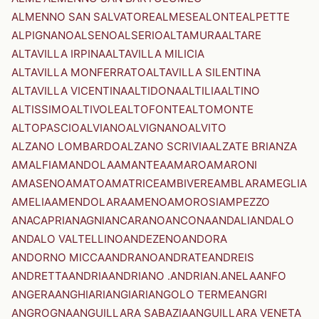
ALMENNO SAN SALVATORE
ALMESE
ALONTE
ALPETTE
ALPIGNANO
ALSENO
ALSERIO
ALTAMURA
ALTARE
ALTAVILLA IRPINA
ALTAVILLA MILICIA
ALTAVILLA MONFERRATO
ALTAVILLA SILENTINA
ALTAVILLA VICENTINA
ALTIDONA
ALTILIA
ALTINO
ALTISSIMO
ALTIVOLE
ALTOFONTE
ALTOMONTE
ALTOPASCIO
ALVIANO
ALVIGNANO
ALVITO
ALZANO LOMBARDO
ALZANO SCRIVIA
ALZATE BRIANZA
AMALFI
AMANDOLA
AMANTEA
AMARO
AMARONI
AMASENO
AMATO
AMATRICE
AMBIVERE
AMBLAR
AMEGLIA
AMELIA
AMENDOLARA
AMENO
AMOROSI
AMPEZZO
ANACAPRI
ANAGNI
ANCARANO
ANCONA
ANDALI
ANDALO
ANDALO VALTELLINO
ANDEZENO
ANDORA
ANDORNO MICCA
ANDRANO
ANDRATE
ANDREIS
ANDRETTA
ANDRIA
ANDRIANO .ANDRIAN.
ANELA
ANFO
ANGERA
ANGHIARI
ANGIARI
ANGOLO TERME
ANGRI
ANGROGNA
ANGUILLARA SABAZIA
ANGUILLARA VENETA