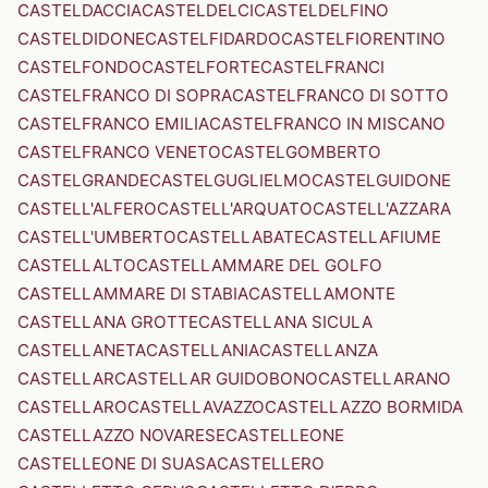
CASTELDACCIA
CASTELDELCI
CASTELDELFINO
CASTELDIDONE
CASTELFIDARDO
CASTELFIORENTINO
CASTELFONDO
CASTELFORTE
CASTELFRANCI
CASTELFRANCO DI SOPRA
CASTELFRANCO DI SOTTO
CASTELFRANCO EMILIA
CASTELFRANCO IN MISCANO
CASTELFRANCO VENETO
CASTELGOMBERTO
CASTELGRANDE
CASTELGUGLIELMO
CASTELGUIDONE
CASTELL'ALFERO
CASTELL'ARQUATO
CASTELL'AZZARA
CASTELL'UMBERTO
CASTELLABATE
CASTELLAFIUME
CASTELLALTO
CASTELLAMMARE DEL GOLFO
CASTELLAMMARE DI STABIA
CASTELLAMONTE
CASTELLANA GROTTE
CASTELLANA SICULA
CASTELLANETA
CASTELLANIA
CASTELLANZA
CASTELLAR
CASTELLAR GUIDOBONO
CASTELLARANO
CASTELLARO
CASTELLAVAZZO
CASTELLAZZO BORMIDA
CASTELLAZZO NOVARESE
CASTELLEONE
CASTELLEONE DI SUASA
CASTELLERO