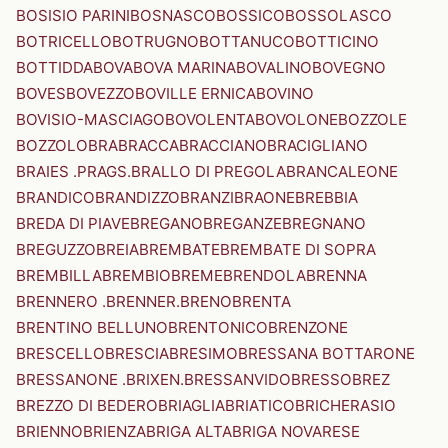
BOSISIO PARINI
BOSNASCO
BOSSICO
BOSSOLASCO
BOTRICELLO
BOTRUGNO
BOTTANUCO
BOTTICINO
BOTTIDDA
BOVA
BOVA MARINA
BOVALINO
BOVEGNO
BOVES
BOVEZZO
BOVILLE ERNICA
BOVINO
BOVISIO-MASCIAGO
BOVOLENTA
BOVOLONE
BOZZOLE
BOZZOLO
BRA
BRACCA
BRACCIANO
BRACIGLIANO
BRAIES .PRAGS.
BRALLO DI PREGOLA
BRANCALEONE
BRANDICO
BRANDIZZO
BRANZI
BRAONE
BREBBIA
BREDA DI PIAVE
BREGANO
BREGANZE
BREGNANO
BREGUZZO
BREIA
BREMBATE
BREMBATE DI SOPRA
BREMBILLA
BREMBIO
BREME
BRENDOLA
BRENNA
BRENNERO .BRENNER.
BRENO
BRENTA
BRENTINO BELLUNO
BRENTONICO
BRENZONE
BRESCELLO
BRESCIA
BRESIMO
BRESSANA BOTTARONE
BRESSANONE .BRIXEN.
BRESSANVIDO
BRESSO
BREZ
BREZZO DI BEDERO
BRIAGLIA
BRIATICO
BRICHERASIO
BRIENNO
BRIENZA
BRIGA ALTA
BRIGA NOVARESE