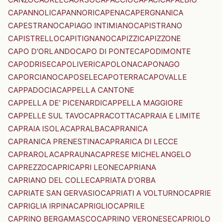
CAPANNOLI
CAPANNORI
CAPENA
CAPERGNANICA
CAPESTRANO
CAPIAGO INTIMIANO
CAPISTRANO
CAPISTRELLO
CAPITIGNANO
CAPIZZI
CAPIZZONE
CAPO D'ORLANDO
CAPO DI PONTE
CAPODIMONTE
CAPODRISE
CAPOLIVERI
CAPOLONA
CAPONAGO
CAPORCIANO
CAPOSELE
CAPOTERRA
CAPOVALLE
CAPPADOCIA
CAPPELLA CANTONE
CAPPELLA DE' PICENARDI
CAPPELLA MAGGIORE
CAPPELLE SUL TAVO
CAPRACOTTA
CAPRAIA E LIMITE
CAPRAIA ISOLA
CAPRALBA
CAPRANICA
CAPRANICA PRENESTINA
CAPRARICA DI LECCE
CAPRAROLA
CAPRAUNA
CAPRESE MICHELANGELO
CAPREZZO
CAPRI
CAPRI LEONE
CAPRIANA
CAPRIANO DEL COLLE
CAPRIATA D'ORBA
CAPRIATE SAN GERVASIO
CAPRIATI A VOLTURNO
CAPRIE
CAPRIGLIA IRPINA
CAPRIGLIO
CAPRILE
CAPRINO BERGAMASCO
CAPRINO VERONESE
CAPRIOLO