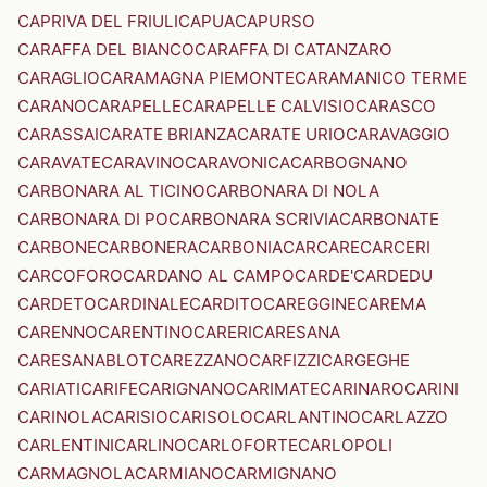
CAPRIVA DEL FRIULI
CAPUA
CAPURSO
CARAFFA DEL BIANCO
CARAFFA DI CATANZARO
CARAGLIO
CARAMAGNA PIEMONTE
CARAMANICO TERME
CARANO
CARAPELLE
CARAPELLE CALVISIO
CARASCO
CARASSAI
CARATE BRIANZA
CARATE URIO
CARAVAGGIO
CARAVATE
CARAVINO
CARAVONICA
CARBOGNANO
CARBONARA AL TICINO
CARBONARA DI NOLA
CARBONARA DI PO
CARBONARA SCRIVIA
CARBONATE
CARBONE
CARBONERA
CARBONIA
CARCARE
CARCERI
CARCOFORO
CARDANO AL CAMPO
CARDE'
CARDEDU
CARDETO
CARDINALE
CARDITO
CAREGGINE
CAREMA
CARENNO
CARENTINO
CARERI
CARESANA
CARESANABLOT
CAREZZANO
CARFIZZI
CARGEGHE
CARIATI
CARIFE
CARIGNANO
CARIMATE
CARINARO
CARINI
CARINOLA
CARISIO
CARISOLO
CARLANTINO
CARLAZZO
CARLENTINI
CARLINO
CARLOFORTE
CARLOPOLI
CARMAGNOLA
CARMIANO
CARMIGNANO