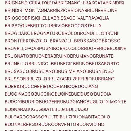
BRIGNANO GERA D'ADDA
BRIGNANO-FRASCATA
BRINDISI
BRINDISI MONTAGNA
BRINZIO
BRIONA
BRIONE
BRIONE
BRIOSCO
BRISIGHELLA
BRISSAGO-VALTRAVAGLIA
BRISSOGNE
BRITTOLI
BRIVIO
BROCCOSTELLA
BROGLIANO
BROGNATURO
BROLO
BRONDELLO
BRONI
BRONTE
BRONZOLO .BRANZOLL.
BROSSASCO
BROSSO
BROVELLO-CARPUGNINO
BROZOLO
BRUGHERIO
BRUGINE
BRUGNATO
BRUGNERA
BRUINO
BRUMANO
BRUNATE
BRUNELLO
BRUNICO .BRUNECK.
BRUNO
BRUSAPORTO
BRUSASCO
BRUSCIANO
BRUSIMPIANO
BRUSNENGO
BRUSSON
BRUZOLO
BRUZZANO ZEFFIRIO
BUBBIANO
BUBBIO
BUCCHERI
BUCCHIANICO
BUCCIANO
BUCCINASCO
BUCCINO
BUCINE
BUDDUSO'
BUDOIA
BUDONI
BUDRIO
BUGGERRU
BUGGIANO
BUGLIO IN MONTE
BUGNARA
BUGUGGIATE
BUJA
BULCIAGO
BULGAROGRASSO
BULTEI
BULZI
BUONABITACOLO
BUONALBERGO
BUONCONVENTO
BUONVICINO