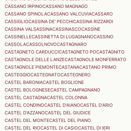
CASSANO IRPINO
CASSANO MAGNAGO
CASSANO SPINOLA
CASSANO VALCUVIA
CASSARO
CASSIGLIO
CASSINA DE' PECCHI
CASSINA RIZZARDI
CASSINA VALSASSINA
CASSINASCO
CASSINE
CASSINELLE
CASSINETTA DI LUGAGNANO
CASSINO
CASSOLA
CASSOLNOVO
CASTAGNARO
CASTAGNETO CARDUCCI
CASTAGNETO PO
CASTAGNITO
CASTAGNOLE DELLE LANZE
CASTAGNOLE MONFERRATO
CASTAGNOLE PIEMONTE
CASTANA
CASTANO PRIMO
CASTEGGIO
CASTEGNATO
CASTEGNERO
CASTEL BARONIA
CASTEL BOGLIONE
CASTEL BOLOGNESE
CASTEL CAMPAGNANO
CASTEL CASTAGNA
CASTEL COLONNA
CASTEL CONDINO
CASTEL D'AIANO
CASTEL D'ARIO
CASTEL D'AZZANO
CASTEL DEL GIUDICE
CASTEL DEL MONTE
CASTEL DEL PIANO
CASTEL DEL RIO
CASTEL DI CASIO
CASTEL DI IERI