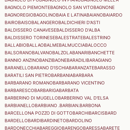
BAGNOLO PIEMONTE
BAGNOLO SAN VITO
BAGNONE
BAGNOREGIO
BAGOLINO
BAIA E LATINA
BAIANO
BAIARDO
BAIRO
BAISO
BALANGERO
BALDICHIERI D'ASTI
BALDISSERO CANAVESE
BALDISSERO D'ALBA
BALDISSERO TORINESE
BALESTRATE
BALESTRINO
BALLABIO
BALLAO
BALME
BALMUCCIA
BALOCCO
BALSORANO
BALVANO
BALZOLA
BANARI
BANCHETTE
BANNIO ANZINO
BANZI
BAONE
BARADILI
BARAGIANO
BARANELLO
BARANO D'ISCHIA
BARANZATE
BARASSO
BARATILI SAN PIETRO
BARBANIA
BARBARA
BARBARANO ROMANO
BARBARANO VICENTINO
BARBARESCO
BARBARIGA
BARBATA
BARBERINO DI MUGELLO
BARBERINO VAL D'ELSA
BARBIANELLO
BARBIANO .BARBIAN.
BARBONA
BARCELLONA POZZO DI GOTTO
BARCHI
BARCIS
BARD
BARDELLO
BARDI
BARDINETO
BARDOLINO
BARDONECCHIA
BAREGGIO
BARENGO
BARESSA
BARETE