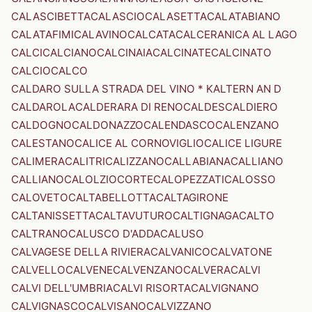
CALASCIBETTA
CALASCIO
CALASETTA
CALATABIANO
CALATAFIMI
CALAVINO
CALCATA
CALCERANICA AL LAGO
CALCI
CALCIANO
CALCINAIA
CALCINATE
CALCINATO
CALCIO
CALCO
CALDARO SULLA STRADA DEL VINO * KALTERN AN D
CALDAROLA
CALDERARA DI RENO
CALDES
CALDIERO
CALDOGNO
CALDONAZZO
CALENDASCO
CALENZANO
CALESTANO
CALICE AL CORNOVIGLIO
CALICE LIGURE
CALIMERA
CALITRI
CALIZZANO
CALLABIANA
CALLIANO
CALLIANO
CALOLZIOCORTE
CALOPEZZATI
CALOSSO
CALOVETO
CALTABELLOTTA
CALTAGIRONE
CALTANISSETTA
CALTAVUTURO
CALTIGNAGA
CALTO
CALTRANO
CALUSCO D'ADDA
CALUSO
CALVAGESE DELLA RIVIERA
CALVANICO
CALVATONE
CALVELLO
CALVENE
CALVENZANO
CALVERA
CALVI
CALVI DELL'UMBRIA
CALVI RISORTA
CALVIGNANO
CALVIGNASCO
CALVISANO
CALVIZZANO