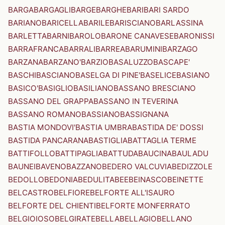
BARGA
BARGAGLI
BARGE
BARGHE
BARI
BARI SARDO
BARIANO
BARICELLA
BARILE
BARISCIANO
BARLASSINA
BARLETTA
BARNI
BAROLO
BARONE CANAVESE
BARONISSI
BARRAFRANCA
BARRALI
BARREA
BARUMINI
BARZAGO
BARZANA
BARZANO'
BARZIO
BASALUZZO
BASCAPE'
BASCHI
BASCIANO
BASELGA DI PINE'
BASELICE
BASIANO
BASICO'
BASIGLIO
BASILIANO
BASSANO BRESCIANO
BASSANO DEL GRAPPA
BASSANO IN TEVERINA
BASSANO ROMANO
BASSIANO
BASSIGNANA
BASTIA MONDOVI'
BASTIA UMBRA
BASTIDA DE' DOSSI
BASTIDA PANCARANA
BASTIGLIA
BATTAGLIA TERME
BATTIFOLLO
BATTIPAGLIA
BATTUDA
BAUCINA
BAULADU
BAUNEI
BAVENO
BAZZANO
BEDERO VALCUVIA
BEDIZZOLE
BEDOLLO
BEDONIA
BEDULITA
BEE
BEINASCO
BEINETTE
BELCASTRO
BELFIORE
BELFORTE ALL'ISAURO
BELFORTE DEL CHIENTI
BELFORTE MONFERRATO
BELGIOIOSO
BELGIRATE
BELLA
BELLAGIO
BELLANO