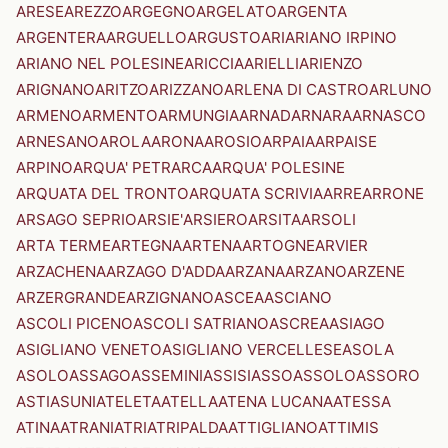
ARESE
AREZZO
ARGEGNO
ARGELATO
ARGENTA
ARGENTERA
ARGUELLO
ARGUSTO
ARI
ARIANO IRPINO
ARIANO NEL POLESINE
ARICCIA
ARIELLI
ARIENZO
ARIGNANO
ARITZO
ARIZZANO
ARLENA DI CASTRO
ARLUNO
ARMENO
ARMENTO
ARMUNGIA
ARNAD
ARNARA
ARNASCO
ARNESANO
AROLA
ARONA
AROSIO
ARPAIA
ARPAISE
ARPINO
ARQUA' PETRARCA
ARQUA' POLESINE
ARQUATA DEL TRONTO
ARQUATA SCRIVIA
ARRE
ARRONE
ARSAGO SEPRIO
ARSIE'
ARSIERO
ARSITA
ARSOLI
ARTA TERME
ARTEGNA
ARTENA
ARTOGNE
ARVIER
ARZACHENA
ARZAGO D'ADDA
ARZANA
ARZANO
ARZENE
ARZERGRANDE
ARZIGNANO
ASCEA
ASCIANO
ASCOLI PICENO
ASCOLI SATRIANO
ASCREA
ASIAGO
ASIGLIANO VENETO
ASIGLIANO VERCELLESE
ASOLA
ASOLO
ASSAGO
ASSEMINI
ASSISI
ASSO
ASSOLO
ASSORO
ASTI
ASUNI
ATELETA
ATELLA
ATENA LUCANA
ATESSA
ATINA
ATRANI
ATRI
ATRIPALDA
ATTIGLIANO
ATTIMIS