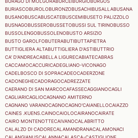
BURAGO DI MOLGORA
BURCEI
BURGIO
BURGOS
BURIASCO
BUROLO
BURONZO
BUSACHI
BUSALLA
BUSANA
BUSANO
BUSCA
BUSCATE
BUSCEMI
BUSETO PALIZZOLO
BUSNAGO
BUSSERO
BUSSETO
BUSSI SUL TIRINO
BUSSO
BUSSOLENGO
BUSSOLENO
BUSTO ARSIZIO
BUSTO GAROLFO
BUTERA
BUTI
BUTTAPIETRA
BUTTIGLIERA ALTA
BUTTIGLIERA D'ASTI
BUTTRIO
CA' D'ANDREA
CABELLA LIGURE
CABIATE
CABRAS
CACCAMO
CACCURI
CADEGLIANO-VICONAGO
CADELBOSCO DI SOPRA
CADEO
CADERZONE
CADONEGHE
CADORAGO
CADREZZATE
CAERANO DI SAN MARCO
CAFASSE
CAGGIANO
CAGLI
CAGLIARI
CAGLIO
CAGNANO AMITERNO
CAGNANO VARANO
CAGNO
CAGNO'
CAIANELLO
CAIAZZO
CAINES .KUENS.
CAINO
CAIOLO
CAIRANO
CAIRATE
CAIRO MONTENOTTE
CAIVANO
CALABRITTO
CALALZO DI CADORE
CALAMANDRANA
CALAMONACI
CALANGIANUS
CALANNA
CALASCA-CASTIGLIONE