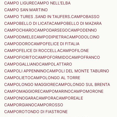
CAMPO LIGURE
CAMPO NELL'ELBA
CAMPO SAN MARTINO
CAMPO TURES .SAND IN TAUFERS.
CAMPOBASSO
CAMPOBELLO DI LICATA
CAMPOBELLO DI MAZARA
CAMPOCHIARO
CAMPODARSEGO
CAMPODENNO
CAMPODIMELE
CAMPODIPIETRA
CAMPODOLCINO
CAMPODORO
CAMPOFELICE DI FITALIA
CAMPOFELICE DI ROCCELLA
CAMPOFILONE
CAMPOFIORITO
CAMPOFORMIDO
CAMPOFRANCO
CAMPOGALLIANO
CAMPOLATTARO
CAMPOLI APPENNINO
CAMPOLI DEL MONTE TABURNO
CAMPOLIETO
CAMPOLONGO AL TORRE
CAMPOLONGO MAGGIORE
CAMPOLONGO SUL BRENTA
CAMPOMAGGIORE
CAMPOMARINO
CAMPOMORONE
CAMPONOGARA
CAMPORA
CAMPOREALE
CAMPORGIANO
CAMPOROSSO
CAMPOROTONDO DI FIASTRONE