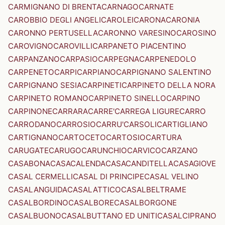
CARMIGNANO DI BRENTA
CARNAGO
CARNATE
CAROBBIO DEGLI ANGELI
CAROLEI
CARONA
CARONIA
CARONNO PERTUSELLA
CARONNO VARESINO
CAROSINO
CAROVIGNO
CAROVILLI
CARPANETO PIACENTINO
CARPANZANO
CARPASIO
CARPEGNA
CARPENEDOLO
CARPENETO
CARPI
CARPIANO
CARPIGNANO SALENTINO
CARPIGNANO SESIA
CARPINETI
CARPINETO DELLA NORA
CARPINETO ROMANO
CARPINETO SINELLO
CARPINO
CARPINONE
CARRARA
CARRE'
CARREGA LIGURE
CARRO
CARRODANO
CARROSIO
CARRU'
CARSOLI
CARTIGLIANO
CARTIGNANO
CARTOCETO
CARTOSIO
CARTURA
CARUGATE
CARUGO
CARUNCHIO
CARVICO
CARZANO
CASABONA
CASACALENDA
CASACANDITELLA
CASAGIOVE
CASAL CERMELLI
CASAL DI PRINCIPE
CASAL VELINO
CASALANGUIDA
CASALATTICO
CASALBELTRAME
CASALBORDINO
CASALBORE
CASALBORGONE
CASALBUONO
CASALBUTTANO ED UNITI
CASALCIPRANO