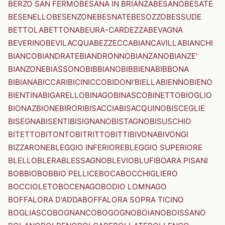
BERZO SAN FERMO
BESANA IN BRIANZA
BESANO
BESATE
BESENELLO
BESENZONE
BESNATE
BESOZZO
BESSUDE
BETTOLA
BETTONA
BEURA-CARDEZZA
BEVAGNA
BEVERINO
BEVILACQUA
BEZZECCA
BIANCAVILLA
BIANCHI
BIANCO
BIANDRATE
BIANDRONNO
BIANZANO
BIANZE'
BIANZONE
BIASSONO
BIBBIANO
BIBBIENA
BIBBONA
BIBIANA
BICCARI
BICINICCO
BIDONI'
BIELLA
BIENNO
BIENO
BIENTINA
BIGARELLO
BINAGO
BINASCO
BINETTO
BIOGLIO
BIONAZ
BIONE
BIRORI
BISACCIA
BISACQUINO
BISCEGLIE
BISEGNA
BISENTI
BISIGNANO
BISTAGNO
BISUSCHIO
BITETTO
BITONTO
BITRITTO
BITTI
BIVONA
BIVONGI
BIZZARONE
BLEGGIO INFERIORE
BLEGGIO SUPERIORE
BLELLO
BLERA
BLESSAGNO
BLEVIO
BLUFI
BOARA PISANI
BOBBIO
BOBBIO PELLICE
BOCA
BOCCHIGLIERO
BOCCIOLETO
BOCENAGO
BODIO LOMNAGO
BOFFALORA D'ADDA
BOFFALORA SOPRA TICINO
BOGLIASCO
BOGNANCO
BOGOGNO
BOIANO
BOISSANO