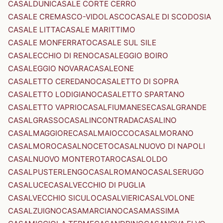
CASALDUNI
CASALE CORTE CERRO
CASALE CREMASCO-VIDOLASCO
CASALE DI SCODOSIA
CASALE LITTA
CASALE MARITTIMO
CASALE MONFERRATO
CASALE SUL SILE
CASALECCHIO DI RENO
CASALEGGIO BOIRO
CASALEGGIO NOVARA
CASALEONE
CASALETTO CEREDANO
CASALETTO DI SOPRA
CASALETTO LODIGIANO
CASALETTO SPARTANO
CASALETTO VAPRIO
CASALFIUMANESE
CASALGRANDE
CASALGRASSO
CASALINCONTRADA
CASALINO
CASALMAGGIORE
CASALMAIOCCO
CASALMORANO
CASALMORO
CASALNOCETO
CASALNUOVO DI NAPOLI
CASALNUOVO MONTEROTARO
CASALOLDO
CASALPUSTERLENGO
CASALROMANO
CASALSERUGO
CASALUCE
CASALVECCHIO DI PUGLIA
CASALVECCHIO SICULO
CASALVIERI
CASALVOLONE
CASALZUIGNO
CASAMARCIANO
CASAMASSIMA