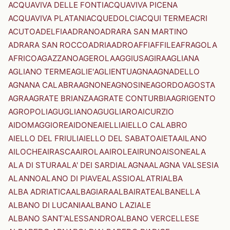
ACQUAVIVA DELLE FONTI
ACQUAVIVA PICENA
ACQUAVIVA PLATANI
ACQUEDOLCI
ACQUI TERME
ACRI
ACUTO
ADELFIA
ADRANO
ADRARA SAN MARTINO
ADRARA SAN ROCCO
ADRIA
ADRO
AFFI
AFFILE
AFRAGOLA
AFRICO
AGAZZANO
AGEROLA
AGGIUS
AGIRA
AGLIANA
AGLIANO TERME
AGLIE'
AGLIENTU
AGNA
AGNADELLO
AGNANA CALABRA
AGNONE
AGNOSINE
AGORDO
AGOSTA
AGRA
AGRATE BRIANZA
AGRATE CONTURBIA
AGRIGENTO
AGROPOLI
AGUGLIANO
AGUGLIARO
AICURZIO
AIDOMAGGIORE
AIDONE
AIELLI
AIELLO CALABRO
AIELLO DEL FRIULI
AIELLO DEL SABATO
AIETA
AILANO
AILOCHE
AIRASCA
AIROLA
AIROLE
AIRUNO
AISONE
ALA
ALA DI STURA
ALA' DEI SARDI
ALAGNA
ALAGNA VALSESIA
ALANNO
ALANO DI PIAVE
ALASSIO
ALATRI
ALBA
ALBA ADRIATICA
ALBAGIARA
ALBAIRATE
ALBANELLA
ALBANO DI LUCANIA
ALBANO LAZIALE
ALBANO SANT'ALESSANDRO
ALBANO VERCELLESE