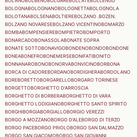
BOLANO
BOLBENO
BOLGARE
BOLLATE
BOLLENGO
BOLOGNA
BOLOGNANO
BOLOGNETTA
BOLOGNOLA
BOLOTANA
BOLSENA
BOLTIERE
BOLZANO .BOZEN.
BOLZANO NOVARESE
BOLZANO VICENTINO
BOMARZO
BOMBA
BOMPENSIERE
BOMPIETRO
BOMPORTO
BONARCADO
BONASSOLA
BONATE SOPRA
BONATE SOTTO
BONAVIGO
BONDENO
BONDO
BONDONE
BONEA
BONEFRO
BONEMERSE
BONIFATI
BONITO
BONNANARO
BONO
BONORVA
BONVICINO
BORBONA
BORCA DI CADORE
BORDANO
BORDIGHERA
BORDOLANO
BORE
BORETTO
BORGARELLO
BORGARO TORINESE
BORGETTO
BORGHETTO D'ARROSCIA
BORGHETTO DI BORBERA
BORGHETTO DI VARA
BORGHETTO LODIGIANO
BORGHETTO SANTO SPIRITO
BORGHI
BORGIA
BORGIALLO
BORGIO VEREZZI
BORGO A MOZZANO
BORGO D'ALE
BORGO DI TERZO
BORGO PACE
BORGO PRIOLO
BORGO SAN DALMAZZO
BORGO SAN GIACOMO
BORGO SAN GIOVANNI