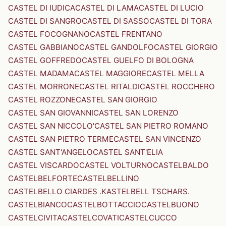
CASTEL DI IUDICA
CASTEL DI LAMA
CASTEL DI LUCIO
CASTEL DI SANGRO
CASTEL DI SASSO
CASTEL DI TORA
CASTEL FOCOGNANO
CASTEL FRENTANO
CASTEL GABBIANO
CASTEL GANDOLFO
CASTEL GIORGIO
CASTEL GOFFREDO
CASTEL GUELFO DI BOLOGNA
CASTEL MADAMA
CASTEL MAGGIORE
CASTEL MELLA
CASTEL MORRONE
CASTEL RITALDI
CASTEL ROCCHERO
CASTEL ROZZONE
CASTEL SAN GIORGIO
CASTEL SAN GIOVANNI
CASTEL SAN LORENZO
CASTEL SAN NICCOLO'
CASTEL SAN PIETRO ROMANO
CASTEL SAN PIETRO TERME
CASTEL SAN VINCENZO
CASTEL SANT'ANGELO
CASTEL SANT'ELIA
CASTEL VISCARDO
CASTEL VOLTURNO
CASTELBALDO
CASTELBELFORTE
CASTELBELLINO
CASTELBELLO CIARDES .KASTELBELL TSCHARS.
CASTELBIANCO
CASTELBOTTACCIO
CASTELBUONO
CASTELCIVITA
CASTELCOVATI
CASTELCUCCO