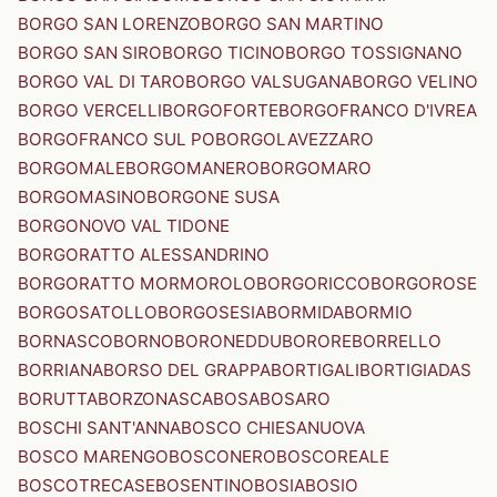
BORGO SAN LORENZO
BORGO SAN MARTINO
BORGO SAN SIRO
BORGO TICINO
BORGO TOSSIGNANO
BORGO VAL DI TARO
BORGO VALSUGANA
BORGO VELINO
BORGO VERCELLI
BORGOFORTE
BORGOFRANCO D'IVREA
BORGOFRANCO SUL PO
BORGOLAVEZZARO
BORGOMALE
BORGOMANERO
BORGOMARO
BORGOMASINO
BORGONE SUSA
BORGONOVO VAL TIDONE
BORGORATTO ALESSANDRINO
BORGORATTO MORMOROLO
BORGORICCO
BORGOROSE
BORGOSATOLLO
BORGOSESIA
BORMIDA
BORMIO
BORNASCO
BORNO
BORONEDDU
BORORE
BORRELLO
BORRIANA
BORSO DEL GRAPPA
BORTIGALI
BORTIGIADAS
BORUTTA
BORZONASCA
BOSA
BOSARO
BOSCHI SANT'ANNA
BOSCO CHIESANUOVA
BOSCO MARENGO
BOSCONERO
BOSCOREALE
BOSCOTRECASE
BOSENTINO
BOSIA
BOSIO