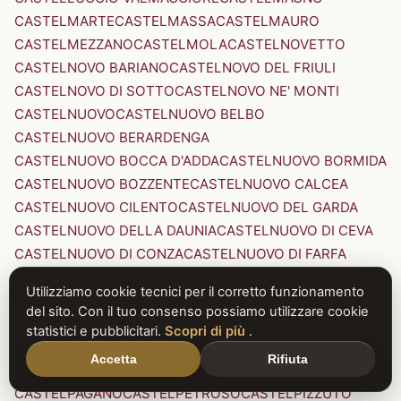
CASTELMARTE
CASTELMASSA
CASTELMAURO
CASTELMEZZANO
CASTELMOLA
CASTELNOVETTO
CASTELNOVO BARIANO
CASTELNOVO DEL FRIULI
CASTELNOVO DI SOTTO
CASTELNOVO NE' MONTI
CASTELNUOVO
CASTELNUOVO BELBO
CASTELNUOVO BERARDENGA
CASTELNUOVO BOCCA D'ADDA
CASTELNUOVO BORMIDA
CASTELNUOVO BOZZENTE
CASTELNUOVO CALCEA
CASTELNUOVO CILENTO
CASTELNUOVO DEL GARDA
CASTELNUOVO DELLA DAUNIA
CASTELNUOVO DI CEVA
CASTELNUOVO DI CONZA
CASTELNUOVO DI FARFA
CASTELNUOVO DI GARFAGNANA
Utilizziamo cookie tecnici per il corretto funzionamento
CASTELNUOVO DI PORTO
CASTELNUOVO DON BOSCO
del sito. Con il tuo consenso possiamo utilizzare cookie
CASTELNUOVO MAGRA
CASTELNUOVO NIGRA
statistici e pubblicitari.
Scopri di più
.
CASTELNUOVO PARANO
CASTELNUOVO RANGONE
Accetta
Rifiuta
CASTELNUOVO SCRIVIA
CASTELNUOVO VAL DI CECINA
CASTELPAGANO
CASTELPETROSO
CASTELPIZZUTO