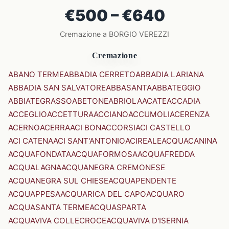
€500 – €640
Cremazione a BORGIO VEREZZI
Cremazione
ABANO TERME
ABBADIA CERRETO
ABBADIA LARIANA
ABBADIA SAN SALVATORE
ABBASANTA
ABBATEGGIO
ABBIATEGRASSO
ABETONE
ABRIOLA
ACATE
ACCADIA
ACCEGLIO
ACCETTURA
ACCIANO
ACCUMOLI
ACERENZA
ACERNO
ACERRA
ACI BONACCORSI
ACI CASTELLO
ACI CATENA
ACI SANT'ANTONIO
ACIREALE
ACQUACANINA
ACQUAFONDATA
ACQUAFORMOSA
ACQUAFREDDA
ACQUALAGNA
ACQUANEGRA CREMONESE
ACQUANEGRA SUL CHIESE
ACQUAPENDENTE
ACQUAPPESA
ACQUARICA DEL CAPO
ACQUARO
ACQUASANTA TERME
ACQUASPARTA
ACQUAVIVA COLLECROCE
ACQUAVIVA D'ISERNIA