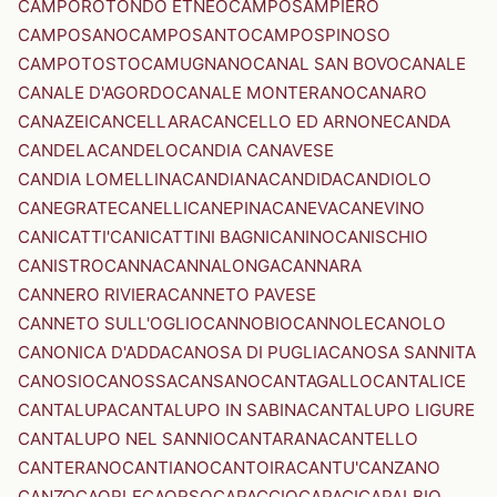
CAMPOROTONDO ETNEO
CAMPOSAMPIERO
CAMPOSANO
CAMPOSANTO
CAMPOSPINOSO
CAMPOTOSTO
CAMUGNANO
CANAL SAN BOVO
CANALE
CANALE D'AGORDO
CANALE MONTERANO
CANARO
CANAZEI
CANCELLARA
CANCELLO ED ARNONE
CANDA
CANDELA
CANDELO
CANDIA CANAVESE
CANDIA LOMELLINA
CANDIANA
CANDIDA
CANDIOLO
CANEGRATE
CANELLI
CANEPINA
CANEVA
CANEVINO
CANICATTI'
CANICATTINI BAGNI
CANINO
CANISCHIO
CANISTRO
CANNA
CANNALONGA
CANNARA
CANNERO RIVIERA
CANNETO PAVESE
CANNETO SULL'OGLIO
CANNOBIO
CANNOLE
CANOLO
CANONICA D'ADDA
CANOSA DI PUGLIA
CANOSA SANNITA
CANOSIO
CANOSSA
CANSANO
CANTAGALLO
CANTALICE
CANTALUPA
CANTALUPO IN SABINA
CANTALUPO LIGURE
CANTALUPO NEL SANNIO
CANTARANA
CANTELLO
CANTERANO
CANTIANO
CANTOIRA
CANTU'
CANZANO
CANZO
CAORLE
CAORSO
CAPACCIO
CAPACI
CAPALBIO