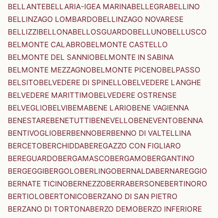
BELLANTE
BELLARIA-IGEA MARINA
BELLEGRA
BELLINO
BELLINZAGO LOMBARDO
BELLINZAGO NOVARESE
BELLIZZI
BELLONA
BELLOSGUARDO
BELLUNO
BELLUSCO
BELMONTE CALABRO
BELMONTE CASTELLO
BELMONTE DEL SANNIO
BELMONTE IN SABINA
BELMONTE MEZZAGNO
BELMONTE PICENO
BELPASSO
BELSITO
BELVEDERE DI SPINELLO
BELVEDERE LANGHE
BELVEDERE MARITTIMO
BELVEDERE OSTRENSE
BELVEGLIO
BELVI
BEMA
BENE LARIO
BENE VAGIENNA
BENESTARE
BENETUTTI
BENEVELLO
BENEVENTO
BENNA
BENTIVOGLIO
BERBENNO
BERBENNO DI VALTELLINA
BERCETO
BERCHIDDA
BEREGAZZO CON FIGLIARO
BEREGUARDO
BERGAMASCO
BERGAMO
BERGANTINO
BERGEGGI
BERGOLO
BERLINGO
BERNALDA
BERNAREGGIO
BERNATE TICINO
BERNEZZO
BERRA
BERSONE
BERTINORO
BERTIOLO
BERTONICO
BERZANO DI SAN PIETRO
BERZANO DI TORTONA
BERZO DEMO
BERZO INFERIORE