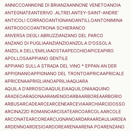
ANNICCO
ANNONE DI BRIANZA
ANNONE VENETO
ANOIA
ANTEGNATE
ANTERIVO .ALTREI.
ANTEY-SAINT-ANDRE'
ANTICOLI CORRADO
ANTIGNANO
ANTILLO
ANTONIMINA
ANTRODOCO
ANTRONA SCHIERANCO
ANVERSA DEGLI ABRUZZI
ANZANO DEL PARCO
ANZANO DI PUGLIA
ANZI
ANZIO
ANZOLA D'OSSOLA
ANZOLA DELL'EMILIA
AOSTA
APECCHIO
APICE
APIRO
APOLLOSA
APPIANO GENTILE
APPIANO SULLA STRADA DEL VINO * EPPAN AN DER
APPIGNANO
APPIGNANO DEL TRONTO
APRICA
APRICALE
APRICENA
APRIGLIANO
APRILIA
AQUARA
AQUILA D'ARROSCIA
AQUILEIA
AQUILONIA
AQUINO
ARADEO
ARAGONA
ARAMENGO
ARBA
ARBOREA
ARBORIO
ARBUS
ARCADE
ARCE
ARCENE
ARCEVIA
ARCHI
ARCIDOSSO
ARCINAZZO ROMANO
ARCISATE
ARCO
ARCOLA
ARCOLE
ARCONATE
ARCORE
ARCUGNANO
ARDARA
ARDAULI
ARDEA
ARDENNO
ARDESIO
ARDORE
ARENA
ARENA PO
ARENZANO