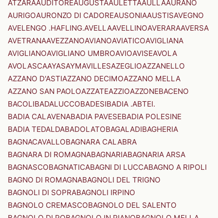
ATZARA
AUDITORE
AUGUSTA
AULETTA
AULLA
AURANO
AURIGO
AURONZO DI CADORE
AUSONIA
AUSTIS
AVEGNO
AVELENGO .HAFLING.
AVELLA
AVELLINO
AVERARA
AVERSA
AVETRANA
AVEZZANO
AVIANO
AVIATICO
AVIGLIANA
AVIGLIANO
AVIGLIANO UMBRO
AVIO
AVISE
AVOLA
AVOLASCA
AYAS
AYMAVILLES
AZEGLIO
AZZANELLO
AZZANO D'ASTI
AZZANO DECIMO
AZZANO MELLA
AZZANO SAN PAOLO
AZZATE
AZZIO
AZZONE
BACENO
BACOLI
BADALUCCO
BADESI
BADIA .ABTEI.
BADIA CALAVENA
BADIA PAVESE
BADIA POLESINE
BADIA TEDALDA
BADOLATO
BAGALADI
BAGHERIA
BAGNACAVALLO
BAGNARA CALABRA
BAGNARA DI ROMAGNA
BAGNARIA
BAGNARIA ARSA
BAGNASCO
BAGNATICA
BAGNI DI LUCCA
BAGNO A RIPOLI
BAGNO DI ROMAGNA
BAGNOLI DEL TRIGNO
BAGNOLI DI SOPRA
BAGNOLI IRPINO
BAGNOLO CREMASCO
BAGNOLO DEL SALENTO
BAGNOLO DI PO
BAGNOLO IN PIANO
BAGNOLO MELLA