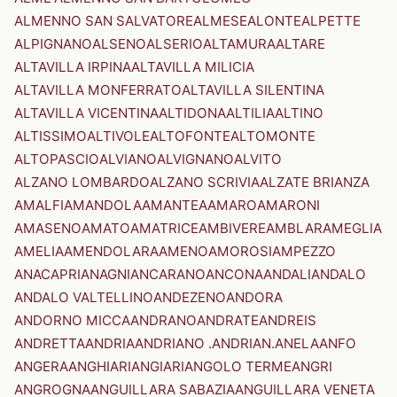
ALMENNO SAN SALVATORE
ALMESE
ALONTE
ALPETTE
ALPIGNANO
ALSENO
ALSERIO
ALTAMURA
ALTARE
ALTAVILLA IRPINA
ALTAVILLA MILICIA
ALTAVILLA MONFERRATO
ALTAVILLA SILENTINA
ALTAVILLA VICENTINA
ALTIDONA
ALTILIA
ALTINO
ALTISSIMO
ALTIVOLE
ALTOFONTE
ALTOMONTE
ALTOPASCIO
ALVIANO
ALVIGNANO
ALVITO
ALZANO LOMBARDO
ALZANO SCRIVIA
ALZATE BRIANZA
AMALFI
AMANDOLA
AMANTEA
AMARO
AMARONI
AMASENO
AMATO
AMATRICE
AMBIVERE
AMBLAR
AMEGLIA
AMELIA
AMENDOLARA
AMENO
AMOROSI
AMPEZZO
ANACAPRI
ANAGNI
ANCARANO
ANCONA
ANDALI
ANDALO
ANDALO VALTELLINO
ANDEZENO
ANDORA
ANDORNO MICCA
ANDRANO
ANDRATE
ANDREIS
ANDRETTA
ANDRIA
ANDRIANO .ANDRIAN.
ANELA
ANFO
ANGERA
ANGHIARI
ANGIARI
ANGOLO TERME
ANGRI
ANGROGNA
ANGUILLARA SABAZIA
ANGUILLARA VENETA