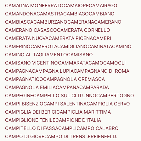
CAMAGNA MONFERRATO
CAMAIORE
CAMAIRAGO
CAMANDONA
CAMASTRA
CAMBIAGO
CAMBIANO
CAMBIASCA
CAMBURZANO
CAMERANA
CAMERANO
CAMERANO CASASCO
CAMERATA CORNELLO
CAMERATA NUOVA
CAMERATA PICENA
CAMERI
CAMERINO
CAMEROTA
CAMIGLIANO
CAMINATA
CAMINO
CAMINO AL TAGLIAMENTO
CAMISANO
CAMISANO VICENTINO
CAMMARATA
CAMO
CAMOGLI
CAMPAGNA
CAMPAGNA LUPIA
CAMPAGNANO DI ROMA
CAMPAGNATICO
CAMPAGNOLA CREMASCA
CAMPAGNOLA EMILIA
CAMPANA
CAMPARADA
CAMPEGINE
CAMPELLO SUL CLITUNNO
CAMPERTOGNO
CAMPI BISENZIO
CAMPI SALENTINA
CAMPIGLIA CERVO
CAMPIGLIA DEI BERICI
CAMPIGLIA MARITTIMA
CAMPIGLIONE FENILE
CAMPIONE D'ITALIA
CAMPITELLO DI FASSA
CAMPLI
CAMPO CALABRO
CAMPO DI GIOVE
CAMPO DI TRENS .FREIENFELD.