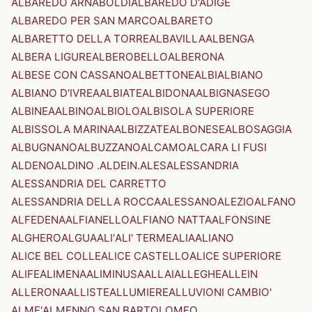
ALBAREDO ARNABOLDI
ALBAREDO D'ADIGE
ALBAREDO PER SAN MARCO
ALBARETO
ALBARETTO DELLA TORRE
ALBAVILLA
ALBENGA
ALBERA LIGURE
ALBEROBELLO
ALBERONA
ALBESE CON CASSANO
ALBETTONE
ALBI
ALBIANO
ALBIANO D'IVREA
ALBIATE
ALBIDONA
ALBIGNASEGO
ALBINEA
ALBINO
ALBIOLO
ALBISOLA SUPERIORE
ALBISSOLA MARINA
ALBIZZATE
ALBONESE
ALBOSAGGIA
ALBUGNANO
ALBUZZANO
ALCAMO
ALCARA LI FUSI
ALDENO
ALDINO .ALDEIN.
ALES
ALESSANDRIA
ALESSANDRIA DEL CARRETTO
ALESSANDRIA DELLA ROCCA
ALESSANO
ALEZIO
ALFANO
ALFEDENA
ALFIANELLO
ALFIANO NATTA
ALFONSINE
ALGHERO
ALGUA
ALI'
ALI' TERME
ALIA
ALIANO
ALICE BEL COLLE
ALICE CASTELLO
ALICE SUPERIORE
ALIFE
ALIMENA
ALIMINUSA
ALLAI
ALLEGHE
ALLEIN
ALLERONA
ALLISTE
ALLUMIERE
ALLUVIONI CAMBIO'
ALME'
ALMENNO SAN BARTOLOMEO