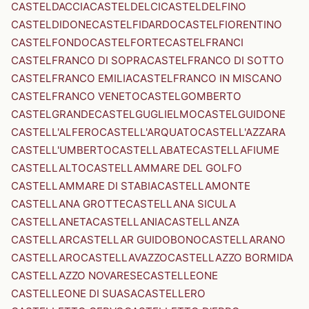
CASTELDACCIA
CASTELDELCI
CASTELDELFINO
CASTELDIDONE
CASTELFIDARDO
CASTELFIORENTINO
CASTELFONDO
CASTELFORTE
CASTELFRANCI
CASTELFRANCO DI SOPRA
CASTELFRANCO DI SOTTO
CASTELFRANCO EMILIA
CASTELFRANCO IN MISCANO
CASTELFRANCO VENETO
CASTELGOMBERTO
CASTELGRANDE
CASTELGUGLIELMO
CASTELGUIDONE
CASTELL'ALFERO
CASTELL'ARQUATO
CASTELL'AZZARA
CASTELL'UMBERTO
CASTELLABATE
CASTELLAFIUME
CASTELLALTO
CASTELLAMMARE DEL GOLFO
CASTELLAMMARE DI STABIA
CASTELLAMONTE
CASTELLANA GROTTE
CASTELLANA SICULA
CASTELLANETA
CASTELLANIA
CASTELLANZA
CASTELLAR
CASTELLAR GUIDOBONO
CASTELLARANO
CASTELLARO
CASTELLAVAZZO
CASTELLAZZO BORMIDA
CASTELLAZZO NOVARESE
CASTELLEONE
CASTELLEONE DI SUASA
CASTELLERO