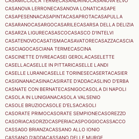
CASAMICCIOLA TERME
CASANDRINO
CASANOVA ELVO
CASANOVA LERRONE
CASANOVA LONATI
CASAPE
CASAPESENNA
CASAPINTA
CASAPROTA
CASAPULLA
CASARANO
CASARGO
CASARILE
CASARSA DELLA DELIZIA
CASARZA LIGURE
CASASCO
CASASCO D'INTELVI
CASATENOVO
CASATISMA
CASAVATORE
CASAZZA
CASCIA
CASCIAGO
CASCIANA TERME
CASCINA
CASCINETTE D'IVREA
CASEI GEROLA
CASELETTE
CASELLA
CASELLE IN PITTARI
CASELLE LANDI
CASELLE LURANI
CASELLE TORINESE
CASERTA
CASIER
CASIGNANA
CASINA
CASIRATE D'ADDA
CASLINO D'ERBA
CASNATE CON BERNATE
CASNIGO
CASOLA DI NAPOLI
CASOLA IN LUNIGIANA
CASOLA VALSENIO
CASOLE BRUZIO
CASOLE D'ELSA
CASOLI
CASORATE PRIMO
CASORATE SEMPIONE
CASOREZZO
CASORIA
CASORZO
CASPERIA
CASPOGGIO
CASSACCO
CASSAGO BRIANZA
CASSANO ALLO IONIO
CASSANO D'ADDA
CASSANO DELLE MURGE