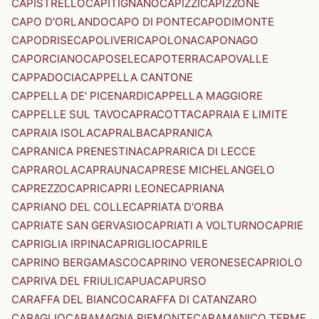
CAPISTRELLO
CAPITIGNANO
CAPIZZI
CAPIZZONE
CAPO D'ORLANDO
CAPO DI PONTE
CAPODIMONTE
CAPODRISE
CAPOLIVERI
CAPOLONA
CAPONAGO
CAPORCIANO
CAPOSELE
CAPOTERRA
CAPOVALLE
CAPPADOCIA
CAPPELLA CANTONE
CAPPELLA DE' PICENARDI
CAPPELLA MAGGIORE
CAPPELLE SUL TAVO
CAPRACOTTA
CAPRAIA E LIMITE
CAPRAIA ISOLA
CAPRALBA
CAPRANICA
CAPRANICA PRENESTINA
CAPRARICA DI LECCE
CAPRAROLA
CAPRAUNA
CAPRESE MICHELANGELO
CAPREZZO
CAPRI
CAPRI LEONE
CAPRIANA
CAPRIANO DEL COLLE
CAPRIATA D'ORBA
CAPRIATE SAN GERVASIO
CAPRIATI A VOLTURNO
CAPRIE
CAPRIGLIA IRPINA
CAPRIGLIO
CAPRILE
CAPRINO BERGAMASCO
CAPRINO VERONESE
CAPRIOLO
CAPRIVA DEL FRIULI
CAPUA
CAPURSO
CARAFFA DEL BIANCO
CARAFFA DI CATANZARO
CARAGLIO
CARAMAGNA PIEMONTE
CARAMANICO TERME