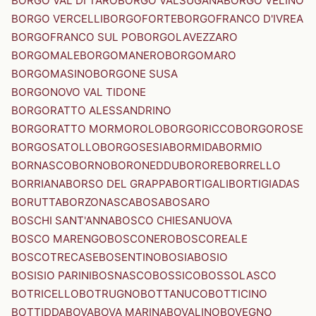
BORGO VAL DI TARO
BORGO VALSUGANA
BORGO VELINO
BORGO VERCELLI
BORGOFORTE
BORGOFRANCO D'IVREA
BORGOFRANCO SUL PO
BORGOLAVEZZARO
BORGOMALE
BORGOMANERO
BORGOMARO
BORGOMASINO
BORGONE SUSA
BORGONOVO VAL TIDONE
BORGORATTO ALESSANDRINO
BORGORATTO MORMOROLO
BORGORICCO
BORGOROSE
BORGOSATOLLO
BORGOSESIA
BORMIDA
BORMIO
BORNASCO
BORNO
BORONEDDU
BORORE
BORRELLO
BORRIANA
BORSO DEL GRAPPA
BORTIGALI
BORTIGIADAS
BORUTTA
BORZONASCA
BOSA
BOSARO
BOSCHI SANT'ANNA
BOSCO CHIESANUOVA
BOSCO MARENGO
BOSCONERO
BOSCOREALE
BOSCOTRECASE
BOSENTINO
BOSIA
BOSIO
BOSISIO PARINI
BOSNASCO
BOSSICO
BOSSOLASCO
BOTRICELLO
BOTRUGNO
BOTTANUCO
BOTTICINO
BOTTIDDA
BOVA
BOVA MARINA
BOVALINO
BOVEGNO