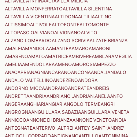
ALTAVILLA IRPINA
ALTAVILLA MILICIA
ALTAVILLA MONFERRATO
ALTAVILLA SILENTINA
ALTAVILLA VICENTINA
ALTIDONA
ALTILIA
ALTINO
ALTISSIMO
ALTIVOLE
ALTOFONTE
ALTOMONTE
ALTOPASCIO
ALVIANO
ALVIGNANO
ALVITO
ALZANO LOMBARDO
ALZANO SCRIVIA
ALZATE BRIANZA
AMALFI
AMANDOLA
AMANTEA
AMARO
AMARONI
AMASENO
AMATO
AMATRICE
AMBIVERE
AMBLAR
AMEGLIA
AMELIA
AMENDOLARA
AMENO
AMOROSI
AMPEZZO
ANACAPRI
ANAGNI
ANCARANO
ANCONA
ANDALI
ANDALO
ANDALO VALTELLINO
ANDEZENO
ANDORA
ANDORNO MICCA
ANDRANO
ANDRATE
ANDREIS
ANDRETTA
ANDRIA
ANDRIANO .ANDRIAN.
ANELA
ANFO
ANGERA
ANGHIARI
ANGIARI
ANGOLO TERME
ANGRI
ANGROGNA
ANGUILLARA SABAZIA
ANGUILLARA VENETA
ANNICCO
ANNONE DI BRIANZA
ANNONE VENETO
ANOIA
ANTEGNATE
ANTERIVO .ALTREI.
ANTEY-SAINT-ANDRE'
ANTICOLI CORRADO
ANTIGNANO
ANTILLO
ANTONIMINA