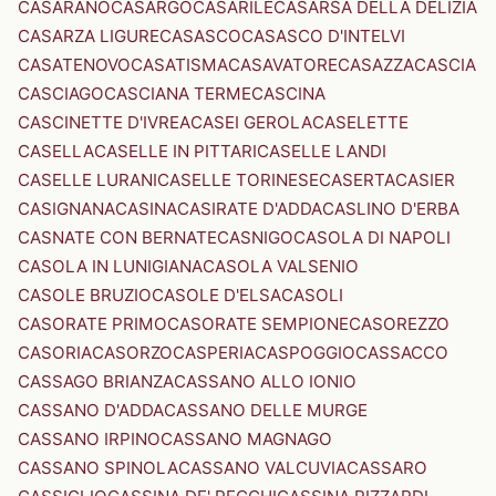
CASARANO
CASARGO
CASARILE
CASARSA DELLA DELIZIA
CASARZA LIGURE
CASASCO
CASASCO D'INTELVI
CASATENOVO
CASATISMA
CASAVATORE
CASAZZA
CASCIA
CASCIAGO
CASCIANA TERME
CASCINA
CASCINETTE D'IVREA
CASEI GEROLA
CASELETTE
CASELLA
CASELLE IN PITTARI
CASELLE LANDI
CASELLE LURANI
CASELLE TORINESE
CASERTA
CASIER
CASIGNANA
CASINA
CASIRATE D'ADDA
CASLINO D'ERBA
CASNATE CON BERNATE
CASNIGO
CASOLA DI NAPOLI
CASOLA IN LUNIGIANA
CASOLA VALSENIO
CASOLE BRUZIO
CASOLE D'ELSA
CASOLI
CASORATE PRIMO
CASORATE SEMPIONE
CASOREZZO
CASORIA
CASORZO
CASPERIA
CASPOGGIO
CASSACCO
CASSAGO BRIANZA
CASSANO ALLO IONIO
CASSANO D'ADDA
CASSANO DELLE MURGE
CASSANO IRPINO
CASSANO MAGNAGO
CASSANO SPINOLA
CASSANO VALCUVIA
CASSARO