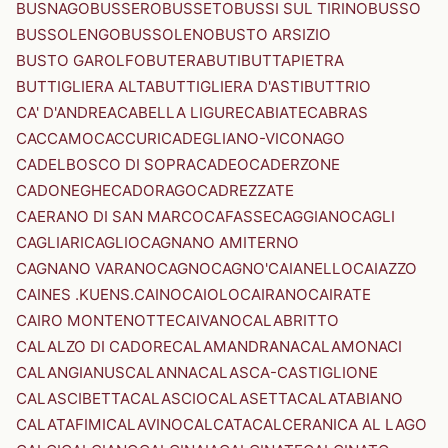
BUSNAGO
BUSSERO
BUSSETO
BUSSI SUL TIRINO
BUSSO
BUSSOLENGO
BUSSOLENO
BUSTO ARSIZIO
BUSTO GAROLFO
BUTERA
BUTI
BUTTAPIETRA
BUTTIGLIERA ALTA
BUTTIGLIERA D'ASTI
BUTTRIO
CA' D'ANDREA
CABELLA LIGURE
CABIATE
CABRAS
CACCAMO
CACCURI
CADEGLIANO-VICONAGO
CADELBOSCO DI SOPRA
CADEO
CADERZONE
CADONEGHE
CADORAGO
CADREZZATE
CAERANO DI SAN MARCO
CAFASSE
CAGGIANO
CAGLI
CAGLIARI
CAGLIO
CAGNANO AMITERNO
CAGNANO VARANO
CAGNO
CAGNO'
CAIANELLO
CAIAZZO
CAINES .KUENS.
CAINO
CAIOLO
CAIRANO
CAIRATE
CAIRO MONTENOTTE
CAIVANO
CALABRITTO
CALALZO DI CADORE
CALAMANDRANA
CALAMONACI
CALANGIANUS
CALANNA
CALASCA-CASTIGLIONE
CALASCIBETTA
CALASCIO
CALASETTA
CALATABIANO
CALATAFIMI
CALAVINO
CALCATA
CALCERANICA AL LAGO