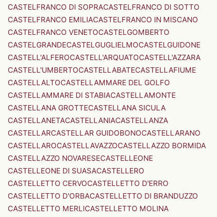
CASTELFRANCO DI SOPRA
CASTELFRANCO DI SOTTO
CASTELFRANCO EMILIA
CASTELFRANCO IN MISCANO
CASTELFRANCO VENETO
CASTELGOMBERTO
CASTELGRANDE
CASTELGUGLIELMO
CASTELGUIDONE
CASTELL'ALFERO
CASTELL'ARQUATO
CASTELL'AZZARA
CASTELL'UMBERTO
CASTELLABATE
CASTELLAFIUME
CASTELLALTO
CASTELLAMMARE DEL GOLFO
CASTELLAMMARE DI STABIA
CASTELLAMONTE
CASTELLANA GROTTE
CASTELLANA SICULA
CASTELLANETA
CASTELLANIA
CASTELLANZA
CASTELLAR
CASTELLAR GUIDOBONO
CASTELLARANO
CASTELLARO
CASTELLAVAZZO
CASTELLAZZO BORMIDA
CASTELLAZZO NOVARESE
CASTELLEONE
CASTELLEONE DI SUASA
CASTELLERO
CASTELLETTO CERVO
CASTELLETTO D'ERRO
CASTELLETTO D'ORBA
CASTELLETTO DI BRANDUZZO
CASTELLETTO MERLI
CASTELLETTO MOLINA