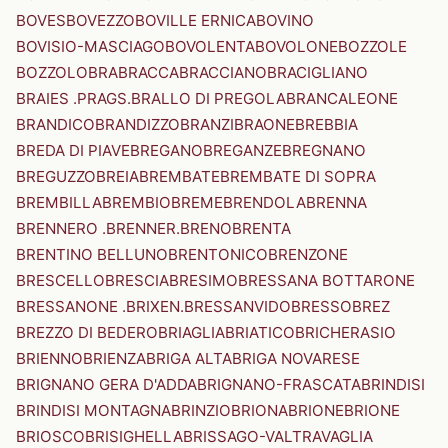
BOVES
BOVEZZO
BOVILLE ERNICA
BOVINO
BOVISIO-MASCIAGO
BOVOLENTA
BOVOLONE
BOZZOLE
BOZZOLO
BRA
BRACCA
BRACCIANO
BRACIGLIANO
BRAIES .PRAGS.
BRALLO DI PREGOLA
BRANCALEONE
BRANDICO
BRANDIZZO
BRANZI
BRAONE
BREBBIA
BREDA DI PIAVE
BREGANO
BREGANZE
BREGNANO
BREGUZZO
BREIA
BREMBATE
BREMBATE DI SOPRA
BREMBILLA
BREMBIO
BREME
BRENDOLA
BRENNA
BRENNERO .BRENNER.
BRENO
BRENTA
BRENTINO BELLUNO
BRENTONICO
BRENZONE
BRESCELLO
BRESCIA
BRESIMO
BRESSANA BOTTARONE
BRESSANONE .BRIXEN.
BRESSANVIDO
BRESSO
BREZ
BREZZO DI BEDERO
BRIAGLIA
BRIATICO
BRICHERASIO
BRIENNO
BRIENZA
BRIGA ALTA
BRIGA NOVARESE
BRIGNANO GERA D'ADDA
BRIGNANO-FRASCATA
BRINDISI
BRINDISI MONTAGNA
BRINZIO
BRIONA
BRIONE
BRIONE
BRIOSCO
BRISIGHELLA
BRISSAGO-VALTRAVAGLIA