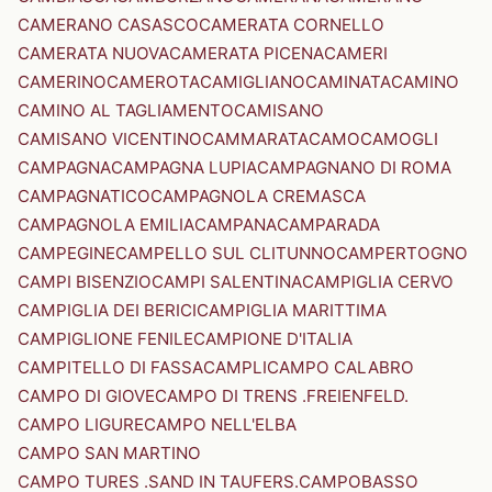
CAMERANO CASASCO
CAMERATA CORNELLO
CAMERATA NUOVA
CAMERATA PICENA
CAMERI
CAMERINO
CAMEROTA
CAMIGLIANO
CAMINATA
CAMINO
CAMINO AL TAGLIAMENTO
CAMISANO
CAMISANO VICENTINO
CAMMARATA
CAMO
CAMOGLI
CAMPAGNA
CAMPAGNA LUPIA
CAMPAGNANO DI ROMA
CAMPAGNATICO
CAMPAGNOLA CREMASCA
CAMPAGNOLA EMILIA
CAMPANA
CAMPARADA
CAMPEGINE
CAMPELLO SUL CLITUNNO
CAMPERTOGNO
CAMPI BISENZIO
CAMPI SALENTINA
CAMPIGLIA CERVO
CAMPIGLIA DEI BERICI
CAMPIGLIA MARITTIMA
CAMPIGLIONE FENILE
CAMPIONE D'ITALIA
CAMPITELLO DI FASSA
CAMPLI
CAMPO CALABRO
CAMPO DI GIOVE
CAMPO DI TRENS .FREIENFELD.
CAMPO LIGURE
CAMPO NELL'ELBA
CAMPO SAN MARTINO
CAMPO TURES .SAND IN TAUFERS.
CAMPOBASSO