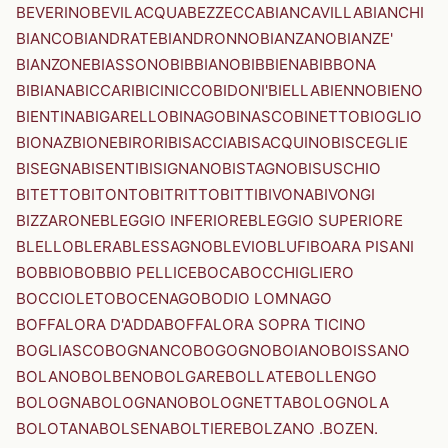
BEVERINO
BEVILACQUA
BEZZECCA
BIANCAVILLA
BIANCHI
BIANCO
BIANDRATE
BIANDRONNO
BIANZANO
BIANZE'
BIANZONE
BIASSONO
BIBBIANO
BIBBIENA
BIBBONA
BIBIANA
BICCARI
BICINICCO
BIDONI'
BIELLA
BIENNO
BIENO
BIENTINA
BIGARELLO
BINAGO
BINASCO
BINETTO
BIOGLIO
BIONAZ
BIONE
BIRORI
BISACCIA
BISACQUINO
BISCEGLIE
BISEGNA
BISENTI
BISIGNANO
BISTAGNO
BISUSCHIO
BITETTO
BITONTO
BITRITTO
BITTI
BIVONA
BIVONGI
BIZZARONE
BLEGGIO INFERIORE
BLEGGIO SUPERIORE
BLELLO
BLERA
BLESSAGNO
BLEVIO
BLUFI
BOARA PISANI
BOBBIO
BOBBIO PELLICE
BOCA
BOCCHIGLIERO
BOCCIOLETO
BOCENAGO
BODIO LOMNAGO
BOFFALORA D'ADDA
BOFFALORA SOPRA TICINO
BOGLIASCO
BOGNANCO
BOGOGNO
BOIANO
BOISSANO
BOLANO
BOLBENO
BOLGARE
BOLLATE
BOLLENGO
BOLOGNA
BOLOGNANO
BOLOGNETTA
BOLOGNOLA
BOLOTANA
BOLSENA
BOLTIERE
BOLZANO .BOZEN.