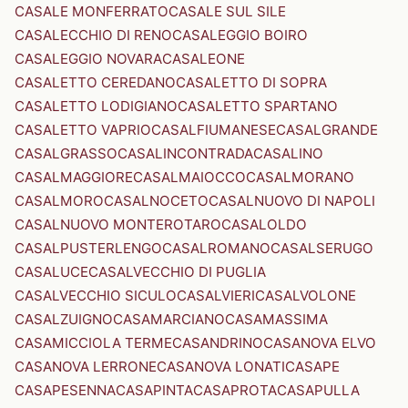
CASALE MONFERRATO
CASALE SUL SILE
CASALECCHIO DI RENO
CASALEGGIO BOIRO
CASALEGGIO NOVARA
CASALEONE
CASALETTO CEREDANO
CASALETTO DI SOPRA
CASALETTO LODIGIANO
CASALETTO SPARTANO
CASALETTO VAPRIO
CASALFIUMANESE
CASALGRANDE
CASALGRASSO
CASALINCONTRADA
CASALINO
CASALMAGGIORE
CASALMAIOCCO
CASALMORANO
CASALMORO
CASALNOCETO
CASALNUOVO DI NAPOLI
CASALNUOVO MONTEROTARO
CASALOLDO
CASALPUSTERLENGO
CASALROMANO
CASALSERUGO
CASALUCE
CASALVECCHIO DI PUGLIA
CASALVECCHIO SICULO
CASALVIERI
CASALVOLONE
CASALZUIGNO
CASAMARCIANO
CASAMASSIMA
CASAMICCIOLA TERME
CASANDRINO
CASANOVA ELVO
CASANOVA LERRONE
CASANOVA LONATI
CASAPE
CASAPESENNA
CASAPINTA
CASAPROTA
CASAPULLA