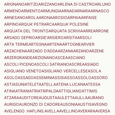
ARIGNANO
ARITZO
ARIZZANO
ARLENA DI CASTRO
ARLUNO
ARMENO
ARMENTO
ARMUNGIA
ARNAD
ARNARA
ARNASCO
ARNESANO
AROLA
ARONA
AROSIO
ARPAIA
ARPAISE
ARPINO
ARQUA' PETRARCA
ARQUA' POLESINE
ARQUATA DEL TRONTO
ARQUATA SCRIVIA
ARRE
ARRONE
ARSAGO SEPRIO
ARSIE'
ARSIERO
ARSITA
ARSOLI
ARTA TERME
ARTEGNA
ARTENA
ARTOGNE
ARVIER
ARZACHENA
ARZAGO D'ADDA
ARZANA
ARZANO
ARZENE
ARZERGRANDE
ARZIGNANO
ASCEA
ASCIANO
ASCOLI PICENO
ASCOLI SATRIANO
ASCREA
ASIAGO
ASIGLIANO VENETO
ASIGLIANO VERCELLESE
ASOLA
ASOLO
ASSAGO
ASSEMINI
ASSISI
ASSO
ASSOLO
ASSORO
ASTI
ASUNI
ATELETA
ATELLA
ATENA LUCANA
ATESSA
ATINA
ATRANI
ATRI
ATRIPALDA
ATTIGLIANO
ATTIMIS
ATZARA
AUDITORE
AUGUSTA
AULETTA
AULLA
AURANO
AURIGO
AURONZO DI CADORE
AUSONIA
AUSTIS
AVEGNO
AVELENGO .HAFLING.
AVELLA
AVELLINO
AVERARA
AVERSA