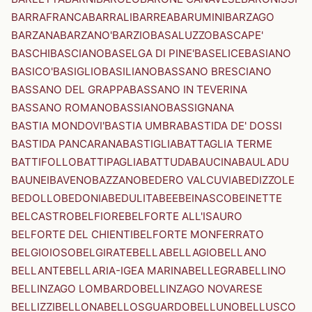
BARRAFRANCA
BARRALI
BARREA
BARUMINI
BARZAGO
BARZANA
BARZANO'
BARZIO
BASALUZZO
BASCAPE'
BASCHI
BASCIANO
BASELGA DI PINE'
BASELICE
BASIANO
BASICO'
BASIGLIO
BASILIANO
BASSANO BRESCIANO
BASSANO DEL GRAPPA
BASSANO IN TEVERINA
BASSANO ROMANO
BASSIANO
BASSIGNANA
BASTIA MONDOVI'
BASTIA UMBRA
BASTIDA DE' DOSSI
BASTIDA PANCARANA
BASTIGLIA
BATTAGLIA TERME
BATTIFOLLO
BATTIPAGLIA
BATTUDA
BAUCINA
BAULADU
BAUNEI
BAVENO
BAZZANO
BEDERO VALCUVIA
BEDIZZOLE
BEDOLLO
BEDONIA
BEDULITA
BEE
BEINASCO
BEINETTE
BELCASTRO
BELFIORE
BELFORTE ALL'ISAURO
BELFORTE DEL CHIENTI
BELFORTE MONFERRATO
BELGIOIOSO
BELGIRATE
BELLA
BELLAGIO
BELLANO
BELLANTE
BELLARIA-IGEA MARINA
BELLEGRA
BELLINO
BELLINZAGO LOMBARDO
BELLINZAGO NOVARESE
BELLIZZI
BELLONA
BELLOSGUARDO
BELLUNO
BELLUSCO