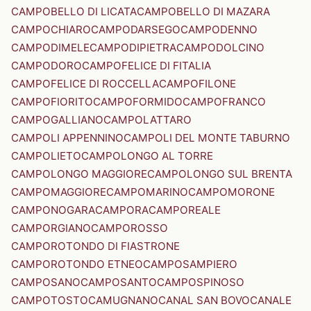
CAMPOBELLO DI LICATA
CAMPOBELLO DI MAZARA
CAMPOCHIARO
CAMPODARSEGO
CAMPODENNO
CAMPODIMELE
CAMPODIPIETRA
CAMPODOLCINO
CAMPODORO
CAMPOFELICE DI FITALIA
CAMPOFELICE DI ROCCELLA
CAMPOFILONE
CAMPOFIORITO
CAMPOFORMIDO
CAMPOFRANCO
CAMPOGALLIANO
CAMPOLATTARO
CAMPOLI APPENNINO
CAMPOLI DEL MONTE TABURNO
CAMPOLIETO
CAMPOLONGO AL TORRE
CAMPOLONGO MAGGIORE
CAMPOLONGO SUL BRENTA
CAMPOMAGGIORE
CAMPOMARINO
CAMPOMORONE
CAMPONOGARA
CAMPORA
CAMPOREALE
CAMPORGIANO
CAMPOROSSO
CAMPOROTONDO DI FIASTRONE
CAMPOROTONDO ETNEO
CAMPOSAMPIERO
CAMPOSANO
CAMPOSANTO
CAMPOSPINOSO
CAMPOTOSTO
CAMUGNANO
CANAL SAN BOVO
CANALE