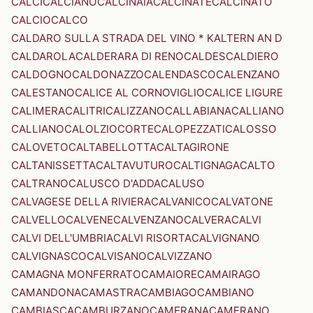
CALCI
CALCIANO
CALCINAIA
CALCINATE
CALCINATO
CALCIO
CALCO
CALDARO SULLA STRADA DEL VINO * KALTERN AN D
CALDAROLA
CALDERARA DI RENO
CALDES
CALDIERO
CALDOGNO
CALDONAZZO
CALENDASCO
CALENZANO
CALESTANO
CALICE AL CORNOVIGLIO
CALICE LIGURE
CALIMERA
CALITRI
CALIZZANO
CALLABIANA
CALLIANO
CALLIANO
CALOLZIOCORTE
CALOPEZZATI
CALOSSO
CALOVETO
CALTABELLOTTA
CALTAGIRONE
CALTANISSETTA
CALTAVUTURO
CALTIGNAGA
CALTO
CALTRANO
CALUSCO D'ADDA
CALUSO
CALVAGESE DELLA RIVIERA
CALVANICO
CALVATONE
CALVELLO
CALVENE
CALVENZANO
CALVERA
CALVI
CALVI DELL'UMBRIA
CALVI RISORTA
CALVIGNANO
CALVIGNASCO
CALVISANO
CALVIZZANO
CAMAGNA MONFERRATO
CAMAIORE
CAMAIRAGO
CAMANDONA
CAMASTRA
CAMBIAGO
CAMBIANO
CAMBIASCA
CAMBURZANO
CAMERANA
CAMERANO