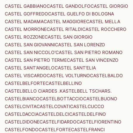
CASTEL GABBIANO
CASTEL GANDOLFO
CASTEL GIORGIO
CASTEL GOFFREDO
CASTEL GUELFO DI BOLOGNA
CASTEL MADAMA
CASTEL MAGGIORE
CASTEL MELLA
CASTEL MORRONE
CASTEL RITALDI
CASTEL ROCCHERO
CASTEL ROZZONE
CASTEL SAN GIORGIO
CASTEL SAN GIOVANNI
CASTEL SAN LORENZO
CASTEL SAN NICCOLO'
CASTEL SAN PIETRO ROMANO
CASTEL SAN PIETRO TERME
CASTEL SAN VINCENZO
CASTEL SANT'ANGELO
CASTEL SANT'ELIA
CASTEL VISCARDO
CASTEL VOLTURNO
CASTELBALDO
CASTELBELFORTE
CASTELBELLINO
CASTELBELLO CIARDES .KASTELBELL TSCHARS.
CASTELBIANCO
CASTELBOTTACCIO
CASTELBUONO
CASTELCIVITA
CASTELCOVATI
CASTELCUCCO
CASTELDACCIA
CASTELDELCI
CASTELDELFINO
CASTELDIDONE
CASTELFIDARDO
CASTELFIORENTINO
CASTELFONDO
CASTELFORTE
CASTELFRANCI