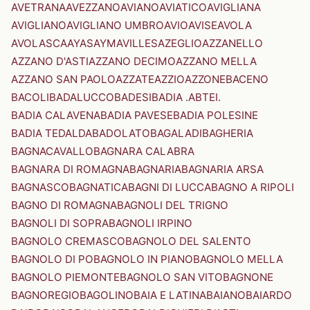
AVETRANA
AVEZZANO
AVIANO
AVIATICO
AVIGLIANA
AVIGLIANO
AVIGLIANO UMBRO
AVIO
AVISE
AVOLA
AVOLASCA
AYAS
AYMAVILLES
AZEGLIO
AZZANELLO
AZZANO D'ASTI
AZZANO DECIMO
AZZANO MELLA
AZZANO SAN PAOLO
AZZATE
AZZIO
AZZONE
BACENO
BACOLI
BADALUCCO
BADESI
BADIA .ABTEI.
BADIA CALAVENA
BADIA PAVESE
BADIA POLESINE
BADIA TEDALDA
BADOLATO
BAGALADI
BAGHERIA
BAGNACAVALLO
BAGNARA CALABRA
BAGNARA DI ROMAGNA
BAGNARIA
BAGNARIA ARSA
BAGNASCO
BAGNATICA
BAGNI DI LUCCA
BAGNO A RIPOLI
BAGNO DI ROMAGNA
BAGNOLI DEL TRIGNO
BAGNOLI DI SOPRA
BAGNOLI IRPINO
BAGNOLO CREMASCO
BAGNOLO DEL SALENTO
BAGNOLO DI PO
BAGNOLO IN PIANO
BAGNOLO MELLA
BAGNOLO PIEMONTE
BAGNOLO SAN VITO
BAGNONE
BAGNOREGIO
BAGOLINO
BAIA E LATINA
BAIANO
BAIARDO