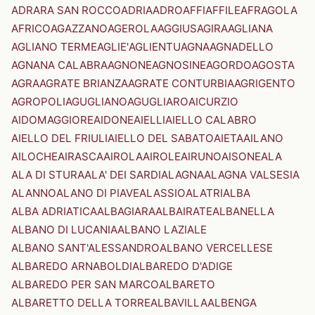
ADRARA SAN ROCCO
ADRIA
ADRO
AFFI
AFFILE
AFRAGOLA
AFRICO
AGAZZANO
AGEROLA
AGGIUS
AGIRA
AGLIANA
AGLIANO TERME
AGLIE'
AGLIENTU
AGNA
AGNADELLO
AGNANA CALABRA
AGNONE
AGNOSINE
AGORDO
AGOSTA
AGRA
AGRATE BRIANZA
AGRATE CONTURBIA
AGRIGENTO
AGROPOLI
AGUGLIANO
AGUGLIARO
AICURZIO
AIDOMAGGIORE
AIDONE
AIELLI
AIELLO CALABRO
AIELLO DEL FRIULI
AIELLO DEL SABATO
AIETA
AILANO
AILOCHE
AIRASCA
AIROLA
AIROLE
AIRUNO
AISONE
ALA
ALA DI STURA
ALA' DEI SARDI
ALAGNA
ALAGNA VALSESIA
ALANNO
ALANO DI PIAVE
ALASSIO
ALATRI
ALBA
ALBA ADRIATICA
ALBAGIARA
ALBAIRATE
ALBANELLA
ALBANO DI LUCANIA
ALBANO LAZIALE
ALBANO SANT'ALESSANDRO
ALBANO VERCELLESE
ALBAREDO ARNABOLDI
ALBAREDO D'ADIGE
ALBAREDO PER SAN MARCO
ALBARETO
ALBARETTO DELLA TORRE
ALBAVILLA
ALBENGA