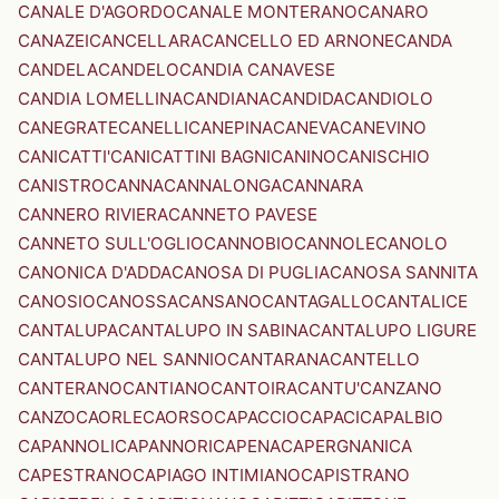
CANALE D'AGORDO
CANALE MONTERANO
CANARO
CANAZEI
CANCELLARA
CANCELLO ED ARNONE
CANDA
CANDELA
CANDELO
CANDIA CANAVESE
CANDIA LOMELLINA
CANDIANA
CANDIDA
CANDIOLO
CANEGRATE
CANELLI
CANEPINA
CANEVA
CANEVINO
CANICATTI'
CANICATTINI BAGNI
CANINO
CANISCHIO
CANISTRO
CANNA
CANNALONGA
CANNARA
CANNERO RIVIERA
CANNETO PAVESE
CANNETO SULL'OGLIO
CANNOBIO
CANNOLE
CANOLO
CANONICA D'ADDA
CANOSA DI PUGLIA
CANOSA SANNITA
CANOSIO
CANOSSA
CANSANO
CANTAGALLO
CANTALICE
CANTALUPA
CANTALUPO IN SABINA
CANTALUPO LIGURE
CANTALUPO NEL SANNIO
CANTARANA
CANTELLO
CANTERANO
CANTIANO
CANTOIRA
CANTU'
CANZANO
CANZO
CAORLE
CAORSO
CAPACCIO
CAPACI
CAPALBIO
CAPANNOLI
CAPANNORI
CAPENA
CAPERGNANICA
CAPESTRANO
CAPIAGO INTIMIANO
CAPISTRANO