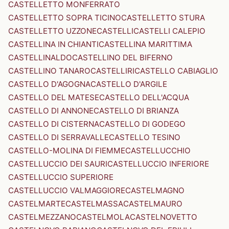
CASTELLETTO MONFERRATO
CASTELLETTO SOPRA TICINO
CASTELLETTO STURA
CASTELLETTO UZZONE
CASTELLI
CASTELLI CALEPIO
CASTELLINA IN CHIANTI
CASTELLINA MARITTIMA
CASTELLINALDO
CASTELLINO DEL BIFERNO
CASTELLINO TANARO
CASTELLIRI
CASTELLO CABIAGLIO
CASTELLO D'AGOGNA
CASTELLO D'ARGILE
CASTELLO DEL MATESE
CASTELLO DELL'ACQUA
CASTELLO DI ANNONE
CASTELLO DI BRIANZA
CASTELLO DI CISTERNA
CASTELLO DI GODEGO
CASTELLO DI SERRAVALLE
CASTELLO TESINO
CASTELLO-MOLINA DI FIEMME
CASTELLUCCHIO
CASTELLUCCIO DEI SAURI
CASTELLUCCIO INFERIORE
CASTELLUCCIO SUPERIORE
CASTELLUCCIO VALMAGGIORE
CASTELMAGNO
CASTELMARTE
CASTELMASSA
CASTELMAURO
CASTELMEZZANO
CASTELMOLA
CASTELNOVETTO