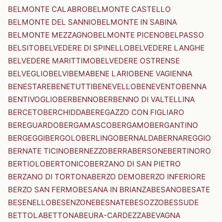
BELMONTE CALABRO
BELMONTE CASTELLO
BELMONTE DEL SANNIO
BELMONTE IN SABINA
BELMONTE MEZZAGNO
BELMONTE PICENO
BELPASSO
BELSITO
BELVEDERE DI SPINELLO
BELVEDERE LANGHE
BELVEDERE MARITTIMO
BELVEDERE OSTRENSE
BELVEGLIO
BELVI
BEMA
BENE LARIO
BENE VAGIENNA
BENESTARE
BENETUTTI
BENEVELLO
BENEVENTO
BENNA
BENTIVOGLIO
BERBENNO
BERBENNO DI VALTELLINA
BERCETO
BERCHIDDA
BEREGAZZO CON FIGLIARO
BEREGUARDO
BERGAMASCO
BERGAMO
BERGANTINO
BERGEGGI
BERGOLO
BERLINGO
BERNALDA
BERNAREGGIO
BERNATE TICINO
BERNEZZO
BERRA
BERSONE
BERTINORO
BERTIOLO
BERTONICO
BERZANO DI SAN PIETRO
BERZANO DI TORTONA
BERZO DEMO
BERZO INFERIORE
BERZO SAN FERMO
BESANA IN BRIANZA
BESANO
BESATE
BESENELLO
BESENZONE
BESNATE
BESOZZO
BESSUDE
BETTOLA
BETTONA
BEURA-CARDEZZA
BEVAGNA