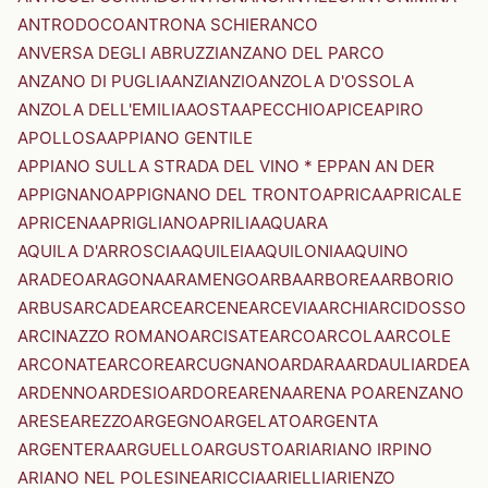
ANTRODOCO
ANTRONA SCHIERANCO
ANVERSA DEGLI ABRUZZI
ANZANO DEL PARCO
ANZANO DI PUGLIA
ANZI
ANZIO
ANZOLA D'OSSOLA
ANZOLA DELL'EMILIA
AOSTA
APECCHIO
APICE
APIRO
APOLLOSA
APPIANO GENTILE
APPIANO SULLA STRADA DEL VINO * EPPAN AN DER
APPIGNANO
APPIGNANO DEL TRONTO
APRICA
APRICALE
APRICENA
APRIGLIANO
APRILIA
AQUARA
AQUILA D'ARROSCIA
AQUILEIA
AQUILONIA
AQUINO
ARADEO
ARAGONA
ARAMENGO
ARBA
ARBOREA
ARBORIO
ARBUS
ARCADE
ARCE
ARCENE
ARCEVIA
ARCHI
ARCIDOSSO
ARCINAZZO ROMANO
ARCISATE
ARCO
ARCOLA
ARCOLE
ARCONATE
ARCORE
ARCUGNANO
ARDARA
ARDAULI
ARDEA
ARDENNO
ARDESIO
ARDORE
ARENA
ARENA PO
ARENZANO
ARESE
AREZZO
ARGEGNO
ARGELATO
ARGENTA
ARGENTERA
ARGUELLO
ARGUSTO
ARI
ARIANO IRPINO
ARIANO NEL POLESINE
ARICCIA
ARIELLI
ARIENZO