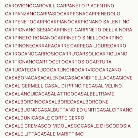
CAROVIGNO
CAROVILLI
CARPANETO PIACENTINO
CARPANZANO
CARPASIO
CARPEGNA
CARPENEDOLO
CARPENETO
CARPI
CARPIANO
CARPIGNANO SALENTINO
CARPIGNANO SESIA
CARPINETI
CARPINETO DELLA NORA
CARPINETO ROMANO
CARPINETO SINELLO
CARPINO
CARPINONE
CARRARA
CARRE'
CARREGA LIGURE
CARRO
CARRODANO
CARROSIO
CARRU'
CARSOLI
CARTIGLIANO
CARTIGNANO
CARTOCETO
CARTOSIO
CARTURA
CARUGATE
CARUGO
CARUNCHIO
CARVICO
CARZANO
CASABONA
CASACALENDA
CASACANDITELLA
CASAGIOVE
CASAL CERMELLI
CASAL DI PRINCIPE
CASAL VELINO
CASALANGUIDA
CASALATTICO
CASALBELTRAME
CASALBORDINO
CASALBORE
CASALBORGONE
CASALBUONO
CASALBUTTANO ED UNITI
CASALCIPRANO
CASALDUNI
CASALE CORTE CERRO
CASALE CREMASCO-VIDOLASCO
CASALE DI SCODOSIA
CASALE LITTA
CASALE MARITTIMO