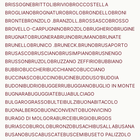
BRISSOGNE
BRITTOLI
BRIVIO
BROCCOSTELLA
BROGLIANO
BROGNATURO
BROLO
BRONDELLO
BRONI
BRONTE
BRONZOLO .BRANZOLL.
BROSSASCO
BROSSO
BROVELLO-CARPUGNINO
BROZOLO
BRUGHERIO
BRUGINE
BRUGNATO
BRUGNERA
BRUINO
BRUMANO
BRUNATE
BRUNELLO
BRUNICO .BRUNECK.
BRUNO
BRUSAPORTO
BRUSASCO
BRUSCIANO
BRUSIMPIANO
BRUSNENGO
BRUSSON
BRUZOLO
BRUZZANO ZEFFIRIO
BUBBIANO
BUBBIO
BUCCHERI
BUCCHIANICO
BUCCIANO
BUCCINASCO
BUCCINO
BUCINE
BUDDUSO'
BUDOIA
BUDONI
BUDRIO
BUGGERRU
BUGGIANO
BUGLIO IN MONTE
BUGNARA
BUGUGGIATE
BUJA
BULCIAGO
BULGAROGRASSO
BULTEI
BULZI
BUONABITACOLO
BUONALBERGO
BUONCONVENTO
BUONVICINO
BURAGO DI MOLGORA
BURCEI
BURGIO
BURGOS
BURIASCO
BUROLO
BURONZO
BUSACHI
BUSALLA
BUSANA
BUSANO
BUSCA
BUSCATE
BUSCEMI
BUSETO PALIZZOLO