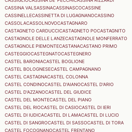
CASSIGLIO
CASSINA DE' PECCHI
CASSINA RIZZARDI
CASSINA VALSASSINA
CASSINASCO
CASSINE
CASSINELLE
CASSINETTA DI LUGAGNANO
CASSINO
CASSOLA
CASSOLNOVO
CASTAGNARO
CASTAGNETO CARDUCCI
CASTAGNETO PO
CASTAGNITO
CASTAGNOLE DELLE LANZE
CASTAGNOLE MONFERRATO
CASTAGNOLE PIEMONTE
CASTANA
CASTANO PRIMO
CASTEGGIO
CASTEGNATO
CASTEGNERO
CASTEL BARONIA
CASTEL BOGLIONE
CASTEL BOLOGNESE
CASTEL CAMPAGNANO
CASTEL CASTAGNA
CASTEL COLONNA
CASTEL CONDINO
CASTEL D'AIANO
CASTEL D'ARIO
CASTEL D'AZZANO
CASTEL DEL GIUDICE
CASTEL DEL MONTE
CASTEL DEL PIANO
CASTEL DEL RIO
CASTEL DI CASIO
CASTEL DI IERI
CASTEL DI IUDICA
CASTEL DI LAMA
CASTEL DI LUCIO
CASTEL DI SANGRO
CASTEL DI SASSO
CASTEL DI TORA
CASTEL FOCOGNANO
CASTEL FRENTANO