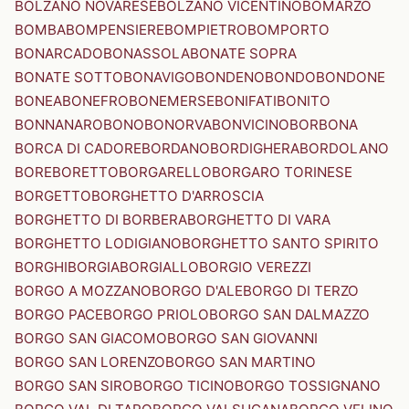
BOLZANO NOVARESE
BOLZANO VICENTINO
BOMARZO
BOMBA
BOMPENSIERE
BOMPIETRO
BOMPORTO
BONARCADO
BONASSOLA
BONATE SOPRA
BONATE SOTTO
BONAVIGO
BONDENO
BONDO
BONDONE
BONEA
BONEFRO
BONEMERSE
BONIFATI
BONITO
BONNANARO
BONO
BONORVA
BONVICINO
BORBONA
BORCA DI CADORE
BORDANO
BORDIGHERA
BORDOLANO
BORE
BORETTO
BORGARELLO
BORGARO TORINESE
BORGETTO
BORGHETTO D'ARROSCIA
BORGHETTO DI BORBERA
BORGHETTO DI VARA
BORGHETTO LODIGIANO
BORGHETTO SANTO SPIRITO
BORGHI
BORGIA
BORGIALLO
BORGIO VEREZZI
BORGO A MOZZANO
BORGO D'ALE
BORGO DI TERZO
BORGO PACE
BORGO PRIOLO
BORGO SAN DALMAZZO
BORGO SAN GIACOMO
BORGO SAN GIOVANNI
BORGO SAN LORENZO
BORGO SAN MARTINO
BORGO SAN SIRO
BORGO TICINO
BORGO TOSSIGNANO