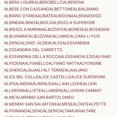
ALBERA LIGURE
ALBEROBELLO
ALBERONA
ALBESE CON CASSANO
ALBETTONE
ALBI
ALBIANO
ALBIANO D'IVREA
ALBIATE
ALBIDONA
ALBIGNASEGO
ALBINEA
ALBINO
ALBIOLO
ALBISOLA SUPERIORE
ALBISSOLA MARINA
ALBIZZATE
ALBONESE
ALBOSAGGIA
ALBUGNANO
ALBUZZANO
ALCAMO
ALCARA LI FUSI
ALDENO
ALDINO .ALDEIN.
ALES
ALESSANDRIA
ALESSANDRIA DEL CARRETTO
ALESSANDRIA DELLA ROCCA
ALESSANO
ALEZIO
ALFANO
ALFEDENA
ALFIANELLO
ALFIANO NATTA
ALFONSINE
ALGHERO
ALGUA
ALI'
ALI' TERME
ALIA
ALIANO
ALICE BEL COLLE
ALICE CASTELLO
ALICE SUPERIORE
ALIFE
ALIMENA
ALIMINUSA
ALLAI
ALLEGHE
ALLEIN
ALLERONA
ALLISTE
ALLUMIERE
ALLUVIONI CAMBIO'
ALME'
ALMENNO SAN BARTOLOMEO
ALMENNO SAN SALVATORE
ALMESE
ALONTE
ALPETTE
ALPIGNANO
ALSENO
ALSERIO
ALTAMURA
ALTARE