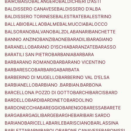
BAIRO
BAISO
BALANGERO
BALDICHIERI D'ASTI
BALDISSERO CANAVESE
BALDISSERO D'ALBA
BALDISSERO TORINESE
BALESTRATE
BALESTRINO
BALLABIO
BALLAO
BALME
BALMUCCIA
BALOCCO
BALSORANO
BALVANO
BALZOLA
BANARI
BANCHETTE
BANNIO ANZINO
BANZI
BAONE
BARADILI
BARAGIANO
BARANELLO
BARANO D'ISCHIA
BARANZATE
BARASSO
BARATILI SAN PIETRO
BARBANIA
BARBARA
BARBARANO ROMANO
BARBARANO VICENTINO
BARBARESCO
BARBARIGA
BARBATA
BARBERINO DI MUGELLO
BARBERINO VAL D'ELSA
BARBIANELLO
BARBIANO .BARBIAN.
BARBONA
BARCELLONA POZZO DI GOTTO
BARCHI
BARCIS
BARD
BARDELLO
BARDI
BARDINETO
BARDOLINO
BARDONECCHIA
BAREGGIO
BARENGO
BARESSA
BARETE
BARGA
BARGAGLI
BARGE
BARGHE
BARI
BARI SARDO
BARIANO
BARICELLA
BARILE
BARISCIANO
BARLASSINA
BARLETTA
BARNI
BAROLO
BARONE CANAVESE
BARONISSI