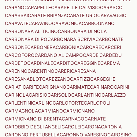
CARANO
CARAPELLE
CARAPELLE CALVISIO
CARASCO
CARASSAI
CARATE BRIANZA
CARATE URIO
CARAVAGGIO
CARAVATE
CARAVINO
CARAVONICA
CARBOGNANO
CARBONARA AL TICINO
CARBONARA DI NOLA
CARBONARA DI PO
CARBONARA SCRIVIA
CARBONATE
CARBONE
CARBONERA
CARBONIA
CARCARE
CARCERI
CARCOFORO
CARDANO AL CAMPO
CARDE'
CARDEDU
CARDETO
CARDINALE
CARDITO
CAREGGINE
CAREMA
CARENNO
CARENTINO
CARERI
CARESANA
CARESANABLOT
CAREZZANO
CARFIZZI
CARGEGHE
CARIATI
CARIFE
CARIGNANO
CARIMATE
CARINARO
CARINI
CARINOLA
CARISIO
CARISOLO
CARLANTINO
CARLAZZO
CARLENTINI
CARLINO
CARLOFORTE
CARLOPOLI
CARMAGNOLA
CARMIANO
CARMIGNANO
CARMIGNANO DI BRENTA
CARNAGO
CARNATE
CAROBBIO DEGLI ANGELI
CAROLEI
CARONA
CARONIA
CARONNO PERTUSELLA
CARONNO VARESINO
CAROSINO