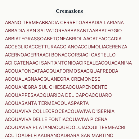
Cremazione
ABANO TERME
ABBADIA CERRETO
ABBADIA LARIANA
ABBADIA SAN SALVATORE
ABBASANTA
ABBATEGGIO
ABBIATEGRASSO
ABETONE
ABRIOLA
ACATE
ACCADIA
ACCEGLIO
ACCETTURA
ACCIANO
ACCUMOLI
ACERENZA
ACERNO
ACERRA
ACI BONACCORSI
ACI CASTELLO
ACI CATENA
ACI SANT'ANTONIO
ACIREALE
ACQUACANINA
ACQUAFONDATA
ACQUAFORMOSA
ACQUAFREDDA
ACQUALAGNA
ACQUANEGRA CREMONESE
ACQUANEGRA SUL CHIESE
ACQUAPENDENTE
ACQUAPPESA
ACQUARICA DEL CAPO
ACQUARO
ACQUASANTA TERME
ACQUASPARTA
ACQUAVIVA COLLECROCE
ACQUAVIVA D'ISERNIA
ACQUAVIVA DELLE FONTI
ACQUAVIVA PICENA
ACQUAVIVA PLATANI
ACQUEDOLCI
ACQUI TERME
ACRI
ACUTO
ADELFIA
ADRANO
ADRARA SAN MARTINO