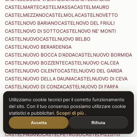
CASTELMARTE
CASTELMASSA
CASTELMAURO
CASTELMEZZANO
CASTELMOLA
CASTELNOVETTO
CASTELNOVO BARIANO
CASTELNOVO DEL FRIULI
CASTELNOVO DI SOTTO
CASTELNOVO NE' MONTI
CASTELNUOVO
CASTELNUOVO BELBO
CASTELNUOVO BERARDENGA
CASTELNUOVO BOCCA D'ADDA
CASTELNUOVO BORMIDA
CASTELNUOVO BOZZENTE
CASTELNUOVO CALCEA
CASTELNUOVO CILENTO
CASTELNUOVO DEL GARDA
CASTELNUOVO DELLA DAUNIA
CASTELNUOVO DI CEVA
CASTELNUOVO DI CONZA
CASTELNUOVO DI FARFA
CASTELNUOVO DI GARFAGNANA
Utilizziamo cookie tecnici per il corretto funzionamento
CASTELNUOVO DI PORTO
CASTELNUOVO DON BOSCO
del sito. Con il tuo consenso possiamo utilizzare cookie
CASTELNUOVO MAGRA
CASTELNUOVO NIGRA
statistici e pubblicitari.
Scopri di più
.
CASTELNUOVO PARANO
CASTELNUOVO RANGONE
Accetta
Rifiuta
CASTELNUOVO SCRIVIA
CASTELNUOVO VAL DI CECINA
CASTELPAGANO
CASTELPETROSO
CASTELPIZZUTO