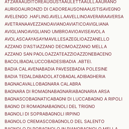
ATZARA
AUDITORE
AUGUSTA
AULETTA
AULLA
AURANO
AURIGO
AURONZO DI CADORE
AUSONIA
AUSTIS
AVEGNO
AVELENGO .HAFLING.
AVELLA
AVELLINO
AVERARA
AVERSA
AVETRANA
AVEZZANO
AVIANO
AVIATICO
AVIGLIANA
AVIGLIANO
AVIGLIANO UMBRO
AVIO
AVISE
AVOLA
AVOLASCA
AYAS
AYMAVILLES
AZEGLIO
AZZANELLO
AZZANO D'ASTI
AZZANO DECIMO
AZZANO MELLA
AZZANO SAN PAOLO
AZZATE
AZZIO
AZZONE
BACENO
BACOLI
BADALUCCO
BADESI
BADIA .ABTEI.
BADIA CALAVENA
BADIA PAVESE
BADIA POLESINE
BADIA TEDALDA
BADOLATO
BAGALADI
BAGHERIA
BAGNACAVALLO
BAGNARA CALABRA
BAGNARA DI ROMAGNA
BAGNARIA
BAGNARIA ARSA
BAGNASCO
BAGNATICA
BAGNI DI LUCCA
BAGNO A RIPOLI
BAGNO DI ROMAGNA
BAGNOLI DEL TRIGNO
BAGNOLI DI SOPRA
BAGNOLI IRPINO
BAGNOLO CREMASCO
BAGNOLO DEL SALENTO
BAGNOLO DI PO
BAGNOLO IN PIANO
BAGNOLO MELLA