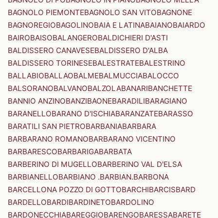
BAGNOLO PIEMONTE
BAGNOLO SAN VITO
BAGNONE
BAGNOREGIO
BAGOLINO
BAIA E LATINA
BAIANO
BAIARDO
BAIRO
BAISO
BALANGERO
BALDICHIERI D'ASTI
BALDISSERO CANAVESE
BALDISSERO D'ALBA
BALDISSERO TORINESE
BALESTRATE
BALESTRINO
BALLABIO
BALLAO
BALME
BALMUCCIA
BALOCCO
BALSORANO
BALVANO
BALZOLA
BANARI
BANCHETTE
BANNIO ANZINO
BANZI
BAONE
BARADILI
BARAGIANO
BARANELLO
BARANO D'ISCHIA
BARANZATE
BARASSO
BARATILI SAN PIETRO
BARBANIA
BARBARA
BARBARANO ROMANO
BARBARANO VICENTINO
BARBARESCO
BARBARIGA
BARBATA
BARBERINO DI MUGELLO
BARBERINO VAL D'ELSA
BARBIANELLO
BARBIANO .BARBIAN.
BARBONA
BARCELLONA POZZO DI GOTTO
BARCHI
BARCIS
BARD
BARDELLO
BARDI
BARDINETO
BARDOLINO
BARDONECCHIA
BAREGGIO
BARENGO
BARESSA
BARETE