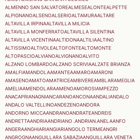
ALMENNO SAN SALVATORE
ALMESE
ALONTE
ALPETTE
ALPIGNANO
ALSENO
ALSERIO
ALTAMURA
ALTARE
ALTAVILLA IRPINA
ALTAVILLA MILICIA
ALTAVILLA MONFERRATO
ALTAVILLA SILENTINA
ALTAVILLA VICENTINA
ALTIDONA
ALTILIA
ALTINO
ALTISSIMO
ALTIVOLE
ALTOFONTE
ALTOMONTE
ALTOPASCIO
ALVIANO
ALVIGNANO
ALVITO
ALZANO LOMBARDO
ALZANO SCRIVIA
ALZATE BRIANZA
AMALFI
AMANDOLA
AMANTEA
AMARO
AMARONI
AMASENO
AMATO
AMATRICE
AMBIVERE
AMBLAR
AMEGLIA
AMELIA
AMENDOLARA
AMENO
AMOROSI
AMPEZZO
ANACAPRI
ANAGNI
ANCARANO
ANCONA
ANDALI
ANDALO
ANDALO VALTELLINO
ANDEZENO
ANDORA
ANDORNO MICCA
ANDRANO
ANDRATE
ANDREIS
ANDRETTA
ANDRIA
ANDRIANO .ANDRIAN.
ANELA
ANFO
ANGERA
ANGHIARI
ANGIARI
ANGOLO TERME
ANGRI
ANGROGNA
ANGUILLARA SABAZIA
ANGUILLARA VENETA