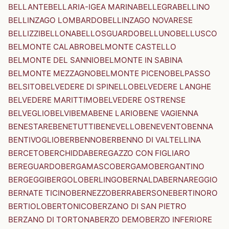
BELLANTE
BELLARIA-IGEA MARINA
BELLEGRA
BELLINO
BELLINZAGO LOMBARDO
BELLINZAGO NOVARESE
BELLIZZI
BELLONA
BELLOSGUARDO
BELLUNO
BELLUSCO
BELMONTE CALABRO
BELMONTE CASTELLO
BELMONTE DEL SANNIO
BELMONTE IN SABINA
BELMONTE MEZZAGNO
BELMONTE PICENO
BELPASSO
BELSITO
BELVEDERE DI SPINELLO
BELVEDERE LANGHE
BELVEDERE MARITTIMO
BELVEDERE OSTRENSE
BELVEGLIO
BELVI
BEMA
BENE LARIO
BENE VAGIENNA
BENESTARE
BENETUTTI
BENEVELLO
BENEVENTO
BENNA
BENTIVOGLIO
BERBENNO
BERBENNO DI VALTELLINA
BERCETO
BERCHIDDA
BEREGAZZO CON FIGLIARO
BEREGUARDO
BERGAMASCO
BERGAMO
BERGANTINO
BERGEGGI
BERGOLO
BERLINGO
BERNALDA
BERNAREGGIO
BERNATE TICINO
BERNEZZO
BERRA
BERSONE
BERTINORO
BERTIOLO
BERTONICO
BERZANO DI SAN PIETRO
BERZANO DI TORTONA
BERZO DEMO
BERZO INFERIORE