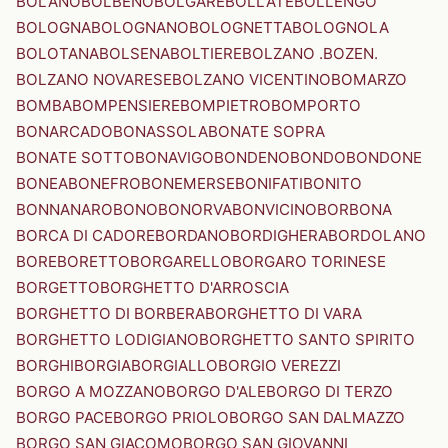
BOLANO
BOLBENO
BOLGARE
BOLLATE
BOLLENGO
BOLOGNA
BOLOGNANO
BOLOGNETTA
BOLOGNOLA
BOLOTANA
BOLSENA
BOLTIERE
BOLZANO .BOZEN.
BOLZANO NOVARESE
BOLZANO VICENTINO
BOMARZO
BOMBA
BOMPENSIERE
BOMPIETRO
BOMPORTO
BONARCADO
BONASSOLA
BONATE SOPRA
BONATE SOTTO
BONAVIGO
BONDENO
BONDO
BONDONE
BONEA
BONEFRO
BONEMERSE
BONIFATI
BONITO
BONNANARO
BONO
BONORVA
BONVICINO
BORBONA
BORCA DI CADORE
BORDANO
BORDIGHERA
BORDOLANO
BORE
BORETTO
BORGARELLO
BORGARO TORINESE
BORGETTO
BORGHETTO D'ARROSCIA
BORGHETTO DI BORBERA
BORGHETTO DI VARA
BORGHETTO LODIGIANO
BORGHETTO SANTO SPIRITO
BORGHI
BORGIA
BORGIALLO
BORGIO VEREZZI
BORGO A MOZZANO
BORGO D'ALE
BORGO DI TERZO
BORGO PACE
BORGO PRIOLO
BORGO SAN DALMAZZO
BORGO SAN GIACOMO
BORGO SAN GIOVANNI