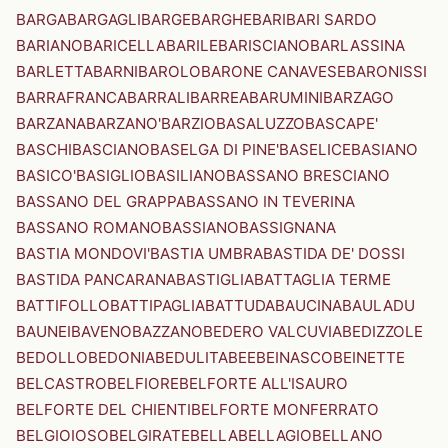
BARGA
BARGAGLI
BARGE
BARGHE
BARI
BARI SARDO
BARIANO
BARICELLA
BARILE
BARISCIANO
BARLASSINA
BARLETTA
BARNI
BAROLO
BARONE CANAVESE
BARONISSI
BARRAFRANCA
BARRALI
BARREA
BARUMINI
BARZAGO
BARZANA
BARZANO'
BARZIO
BASALUZZO
BASCAPE'
BASCHI
BASCIANO
BASELGA DI PINE'
BASELICE
BASIANO
BASICO'
BASIGLIO
BASILIANO
BASSANO BRESCIANO
BASSANO DEL GRAPPA
BASSANO IN TEVERINA
BASSANO ROMANO
BASSIANO
BASSIGNANA
BASTIA MONDOVI'
BASTIA UMBRA
BASTIDA DE' DOSSI
BASTIDA PANCARANA
BASTIGLIA
BATTAGLIA TERME
BATTIFOLLO
BATTIPAGLIA
BATTUDA
BAUCINA
BAULADU
BAUNEI
BAVENO
BAZZANO
BEDERO VALCUVIA
BEDIZZOLE
BEDOLLO
BEDONIA
BEDULITA
BEE
BEINASCO
BEINETTE
BELCASTRO
BELFIORE
BELFORTE ALL'ISAURO
BELFORTE DEL CHIENTI
BELFORTE MONFERRATO
BELGIOIOSO
BELGIRATE
BELLA
BELLAGIO
BELLANO