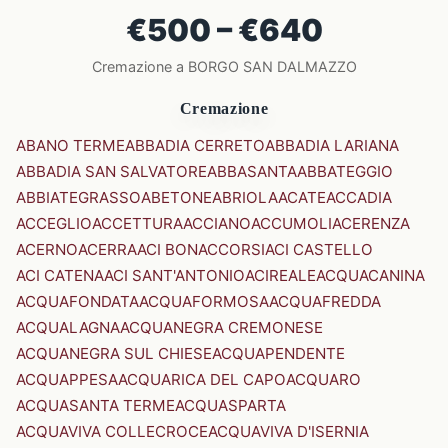
€500 – €640
Cremazione a BORGO SAN DALMAZZO
Cremazione
ABANO TERME
ABBADIA CERRETO
ABBADIA LARIANA
ABBADIA SAN SALVATORE
ABBASANTA
ABBATEGGIO
ABBIATEGRASSO
ABETONE
ABRIOLA
ACATE
ACCADIA
ACCEGLIO
ACCETTURA
ACCIANO
ACCUMOLI
ACERENZA
ACERNO
ACERRA
ACI BONACCORSI
ACI CASTELLO
ACI CATENA
ACI SANT'ANTONIO
ACIREALE
ACQUACANINA
ACQUAFONDATA
ACQUAFORMOSA
ACQUAFREDDA
ACQUALAGNA
ACQUANEGRA CREMONESE
ACQUANEGRA SUL CHIESE
ACQUAPENDENTE
ACQUAPPESA
ACQUARICA DEL CAPO
ACQUARO
ACQUASANTA TERME
ACQUASPARTA
ACQUAVIVA COLLECROCE
ACQUAVIVA D'ISERNIA