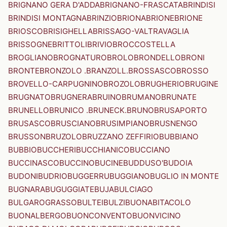
BRIGNANO GERA D'ADDA
BRIGNANO-FRASCATA
BRINDISI
BRINDISI MONTAGNA
BRINZIO
BRIONA
BRIONE
BRIONE
BRIOSCO
BRISIGHELLA
BRISSAGO-VALTRAVAGLIA
BRISSOGNE
BRITTOLI
BRIVIO
BROCCOSTELLA
BROGLIANO
BROGNATURO
BROLO
BRONDELLO
BRONI
BRONTE
BRONZOLO .BRANZOLL.
BROSSASCO
BROSSO
BROVELLO-CARPUGNINO
BROZOLO
BRUGHERIO
BRUGINE
BRUGNATO
BRUGNERA
BRUINO
BRUMANO
BRUNATE
BRUNELLO
BRUNICO .BRUNECK.
BRUNO
BRUSAPORTO
BRUSASCO
BRUSCIANO
BRUSIMPIANO
BRUSNENGO
BRUSSON
BRUZOLO
BRUZZANO ZEFFIRIO
BUBBIANO
BUBBIO
BUCCHERI
BUCCHIANICO
BUCCIANO
BUCCINASCO
BUCCINO
BUCINE
BUDDUSO'
BUDOIA
BUDONI
BUDRIO
BUGGERRU
BUGGIANO
BUGLIO IN MONTE
BUGNARA
BUGUGGIATE
BUJA
BULCIAGO
BULGAROGRASSO
BULTEI
BULZI
BUONABITACOLO
BUONALBERGO
BUONCONVENTO
BUONVICINO