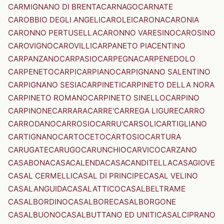
CARMIGNANO DI BRENTA
CARNAGO
CARNATE
CAROBBIO DEGLI ANGELI
CAROLEI
CARONA
CARONIA
CARONNO PERTUSELLA
CARONNO VARESINO
CAROSINO
CAROVIGNO
CAROVILLI
CARPANETO PIACENTINO
CARPANZANO
CARPASIO
CARPEGNA
CARPENEDOLO
CARPENETO
CARPI
CARPIANO
CARPIGNANO SALENTINO
CARPIGNANO SESIA
CARPINETI
CARPINETO DELLA NORA
CARPINETO ROMANO
CARPINETO SINELLO
CARPINO
CARPINONE
CARRARA
CARRE'
CARREGA LIGURE
CARRO
CARRODANO
CARROSIO
CARRU'
CARSOLI
CARTIGLIANO
CARTIGNANO
CARTOCETO
CARTOSIO
CARTURA
CARUGATE
CARUGO
CARUNCHIO
CARVICO
CARZANO
CASABONA
CASACALENDA
CASACANDITELLA
CASAGIOVE
CASAL CERMELLI
CASAL DI PRINCIPE
CASAL VELINO
CASALANGUIDA
CASALATTICO
CASALBELTRAME
CASALBORDINO
CASALBORE
CASALBORGONE
CASALBUONO
CASALBUTTANO ED UNITI
CASALCIPRANO