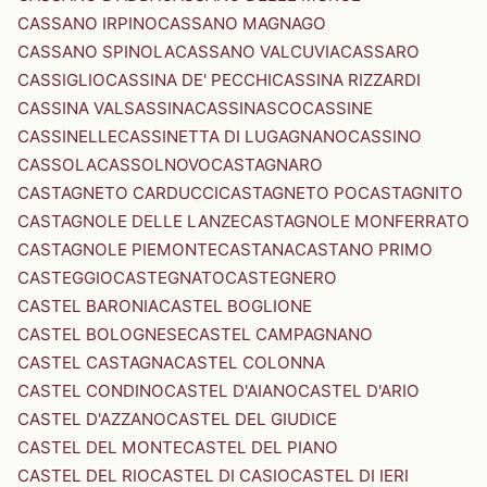
CASSANO IRPINO
CASSANO MAGNAGO
CASSANO SPINOLA
CASSANO VALCUVIA
CASSARO
CASSIGLIO
CASSINA DE' PECCHI
CASSINA RIZZARDI
CASSINA VALSASSINA
CASSINASCO
CASSINE
CASSINELLE
CASSINETTA DI LUGAGNANO
CASSINO
CASSOLA
CASSOLNOVO
CASTAGNARO
CASTAGNETO CARDUCCI
CASTAGNETO PO
CASTAGNITO
CASTAGNOLE DELLE LANZE
CASTAGNOLE MONFERRATO
CASTAGNOLE PIEMONTE
CASTANA
CASTANO PRIMO
CASTEGGIO
CASTEGNATO
CASTEGNERO
CASTEL BARONIA
CASTEL BOGLIONE
CASTEL BOLOGNESE
CASTEL CAMPAGNANO
CASTEL CASTAGNA
CASTEL COLONNA
CASTEL CONDINO
CASTEL D'AIANO
CASTEL D'ARIO
CASTEL D'AZZANO
CASTEL DEL GIUDICE
CASTEL DEL MONTE
CASTEL DEL PIANO
CASTEL DEL RIO
CASTEL DI CASIO
CASTEL DI IERI