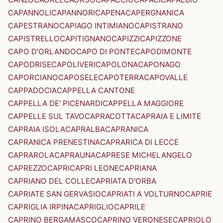
CAPANNOLI
CAPANNORI
CAPENA
CAPERGNANICA
CAPESTRANO
CAPIAGO INTIMIANO
CAPISTRANO
CAPISTRELLO
CAPITIGNANO
CAPIZZI
CAPIZZONE
CAPO D'ORLANDO
CAPO DI PONTE
CAPODIMONTE
CAPODRISE
CAPOLIVERI
CAPOLONA
CAPONAGO
CAPORCIANO
CAPOSELE
CAPOTERRA
CAPOVALLE
CAPPADOCIA
CAPPELLA CANTONE
CAPPELLA DE' PICENARDI
CAPPELLA MAGGIORE
CAPPELLE SUL TAVO
CAPRACOTTA
CAPRAIA E LIMITE
CAPRAIA ISOLA
CAPRALBA
CAPRANICA
CAPRANICA PRENESTINA
CAPRARICA DI LECCE
CAPRAROLA
CAPRAUNA
CAPRESE MICHELANGELO
CAPREZZO
CAPRI
CAPRI LEONE
CAPRIANA
CAPRIANO DEL COLLE
CAPRIATA D'ORBA
CAPRIATE SAN GERVASIO
CAPRIATI A VOLTURNO
CAPRIE
CAPRIGLIA IRPINA
CAPRIGLIO
CAPRILE
CAPRINO BERGAMASCO
CAPRINO VERONESE
CAPRIOLO