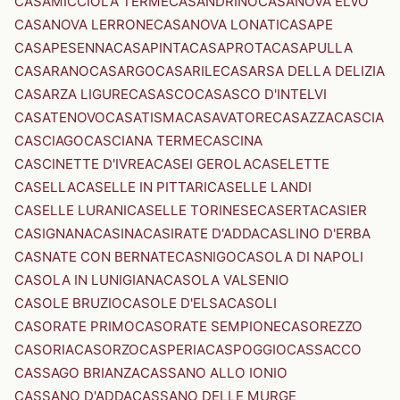
CASAMICCIOLA TERME
CASANDRINO
CASANOVA ELVO
CASANOVA LERRONE
CASANOVA LONATI
CASAPE
CASAPESENNA
CASAPINTA
CASAPROTA
CASAPULLA
CASARANO
CASARGO
CASARILE
CASARSA DELLA DELIZIA
CASARZA LIGURE
CASASCO
CASASCO D'INTELVI
CASATENOVO
CASATISMA
CASAVATORE
CASAZZA
CASCIA
CASCIAGO
CASCIANA TERME
CASCINA
CASCINETTE D'IVREA
CASEI GEROLA
CASELETTE
CASELLA
CASELLE IN PITTARI
CASELLE LANDI
CASELLE LURANI
CASELLE TORINESE
CASERTA
CASIER
CASIGNANA
CASINA
CASIRATE D'ADDA
CASLINO D'ERBA
CASNATE CON BERNATE
CASNIGO
CASOLA DI NAPOLI
CASOLA IN LUNIGIANA
CASOLA VALSENIO
CASOLE BRUZIO
CASOLE D'ELSA
CASOLI
CASORATE PRIMO
CASORATE SEMPIONE
CASOREZZO
CASORIA
CASORZO
CASPERIA
CASPOGGIO
CASSACCO
CASSAGO BRIANZA
CASSANO ALLO IONIO
CASSANO D'ADDA
CASSANO DELLE MURGE