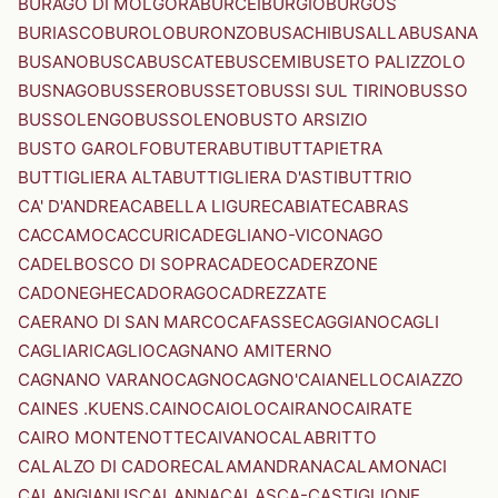
BURAGO DI MOLGORA
BURCEI
BURGIO
BURGOS
BURIASCO
BUROLO
BURONZO
BUSACHI
BUSALLA
BUSANA
BUSANO
BUSCA
BUSCATE
BUSCEMI
BUSETO PALIZZOLO
BUSNAGO
BUSSERO
BUSSETO
BUSSI SUL TIRINO
BUSSO
BUSSOLENGO
BUSSOLENO
BUSTO ARSIZIO
BUSTO GAROLFO
BUTERA
BUTI
BUTTAPIETRA
BUTTIGLIERA ALTA
BUTTIGLIERA D'ASTI
BUTTRIO
CA' D'ANDREA
CABELLA LIGURE
CABIATE
CABRAS
CACCAMO
CACCURI
CADEGLIANO-VICONAGO
CADELBOSCO DI SOPRA
CADEO
CADERZONE
CADONEGHE
CADORAGO
CADREZZATE
CAERANO DI SAN MARCO
CAFASSE
CAGGIANO
CAGLI
CAGLIARI
CAGLIO
CAGNANO AMITERNO
CAGNANO VARANO
CAGNO
CAGNO'
CAIANELLO
CAIAZZO
CAINES .KUENS.
CAINO
CAIOLO
CAIRANO
CAIRATE
CAIRO MONTENOTTE
CAIVANO
CALABRITTO
CALALZO DI CADORE
CALAMANDRANA
CALAMONACI
CALANGIANUS
CALANNA
CALASCA-CASTIGLIONE