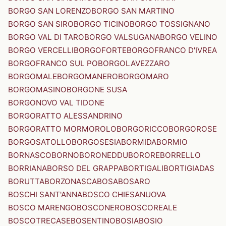
BORGO SAN LORENZO
BORGO SAN MARTINO
BORGO SAN SIRO
BORGO TICINO
BORGO TOSSIGNANO
BORGO VAL DI TARO
BORGO VALSUGANA
BORGO VELINO
BORGO VERCELLI
BORGOFORTE
BORGOFRANCO D'IVREA
BORGOFRANCO SUL PO
BORGOLAVEZZARO
BORGOMALE
BORGOMANERO
BORGOMARO
BORGOMASINO
BORGONE SUSA
BORGONOVO VAL TIDONE
BORGORATTO ALESSANDRINO
BORGORATTO MORMOROLO
BORGORICCO
BORGOROSE
BORGOSATOLLO
BORGOSESIA
BORMIDA
BORMIO
BORNASCO
BORNO
BORONEDDU
BORORE
BORRELLO
BORRIANA
BORSO DEL GRAPPA
BORTIGALI
BORTIGIADAS
BORUTTA
BORZONASCA
BOSA
BOSARO
BOSCHI SANT'ANNA
BOSCO CHIESANUOVA
BOSCO MARENGO
BOSCONERO
BOSCOREALE
BOSCOTRECASE
BOSENTINO
BOSIA
BOSIO