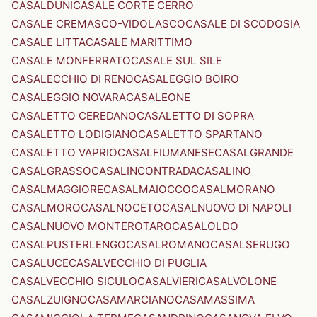
CASALDUNI
CASALE CORTE CERRO
CASALE CREMASCO-VIDOLASCO
CASALE DI SCODOSIA
CASALE LITTA
CASALE MARITTIMO
CASALE MONFERRATO
CASALE SUL SILE
CASALECCHIO DI RENO
CASALEGGIO BOIRO
CASALEGGIO NOVARA
CASALEONE
CASALETTO CEREDANO
CASALETTO DI SOPRA
CASALETTO LODIGIANO
CASALETTO SPARTANO
CASALETTO VAPRIO
CASALFIUMANESE
CASALGRANDE
CASALGRASSO
CASALINCONTRADA
CASALINO
CASALMAGGIORE
CASALMAIOCCO
CASALMORANO
CASALMORO
CASALNOCETO
CASALNUOVO DI NAPOLI
CASALNUOVO MONTEROTARO
CASALOLDO
CASALPUSTERLENGO
CASALROMANO
CASALSERUGO
CASALUCE
CASALVECCHIO DI PUGLIA
CASALVECCHIO SICULO
CASALVIERI
CASALVOLONE
CASALZUIGNO
CASAMARCIANO
CASAMASSIMA