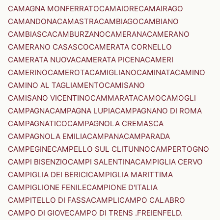
CAMAGNA MONFERRATO
CAMAIORE
CAMAIRAGO
CAMANDONA
CAMASTRA
CAMBIAGO
CAMBIANO
CAMBIASCA
CAMBURZANO
CAMERANA
CAMERANO
CAMERANO CASASCO
CAMERATA CORNELLO
CAMERATA NUOVA
CAMERATA PICENA
CAMERI
CAMERINO
CAMEROTA
CAMIGLIANO
CAMINATA
CAMINO
CAMINO AL TAGLIAMENTO
CAMISANO
CAMISANO VICENTINO
CAMMARATA
CAMO
CAMOGLI
CAMPAGNA
CAMPAGNA LUPIA
CAMPAGNANO DI ROMA
CAMPAGNATICO
CAMPAGNOLA CREMASCA
CAMPAGNOLA EMILIA
CAMPANA
CAMPARADA
CAMPEGINE
CAMPELLO SUL CLITUNNO
CAMPERTOGNO
CAMPI BISENZIO
CAMPI SALENTINA
CAMPIGLIA CERVO
CAMPIGLIA DEI BERICI
CAMPIGLIA MARITTIMA
CAMPIGLIONE FENILE
CAMPIONE D'ITALIA
CAMPITELLO DI FASSA
CAMPLI
CAMPO CALABRO
CAMPO DI GIOVE
CAMPO DI TRENS .FREIENFELD.