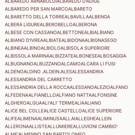
ALBAREDO ARNABOLDI
ALBAREDO D'ADIGE
ALBAREDO PER SAN MARCO
ALBARETO
ALBARETTO DELLA TORRE
ALBAVILLA
ALBENGA
ALBERA LIGURE
ALBEROBELLO
ALBERONA
ALBESE CON CASSANO
ALBETTONE
ALBI
ALBIANO
ALBIANO D'IVREA
ALBIATE
ALBIDONA
ALBIGNASEGO
ALBINEA
ALBINO
ALBIOLO
ALBISOLA SUPERIORE
ALBISSOLA MARINA
ALBIZZATE
ALBONESE
ALBOSAGGIA
ALBUGNANO
ALBUZZANO
ALCAMO
ALCARA LI FUSI
ALDENO
ALDINO .ALDEIN.
ALES
ALESSANDRIA
ALESSANDRIA DEL CARRETTO
ALESSANDRIA DELLA ROCCA
ALESSANO
ALEZIO
ALFANO
ALFEDENA
ALFIANELLO
ALFIANO NATTA
ALFONSINE
ALGHERO
ALGUA
ALI'
ALI' TERME
ALIA
ALIANO
ALICE BEL COLLE
ALICE CASTELLO
ALICE SUPERIORE
ALIFE
ALIMENA
ALIMINUSA
ALLAI
ALLEGHE
ALLEIN
ALLERONA
ALLISTE
ALLUMIERE
ALLUVIONI CAMBIO'
ALME'
ALMENNO SAN BARTOLOMEO