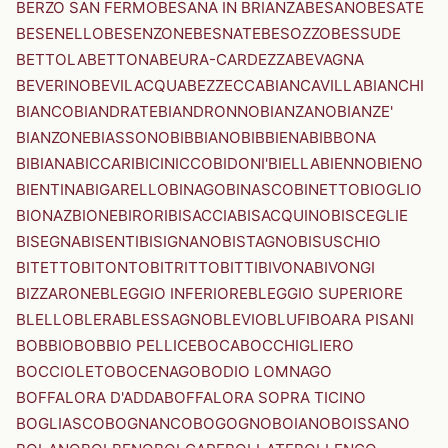
BERZO SAN FERMO
BESANA IN BRIANZA
BESANO
BESATE
BESENELLO
BESENZONE
BESNATE
BESOZZO
BESSUDE
BETTOLA
BETTONA
BEURA-CARDEZZA
BEVAGNA
BEVERINO
BEVILACQUA
BEZZECCA
BIANCAVILLA
BIANCHI
BIANCO
BIANDRATE
BIANDRONNO
BIANZANO
BIANZE'
BIANZONE
BIASSONO
BIBBIANO
BIBBIENA
BIBBONA
BIBIANA
BICCARI
BICINICCO
BIDONI'
BIELLA
BIENNO
BIENO
BIENTINA
BIGARELLO
BINAGO
BINASCO
BINETTO
BIOGLIO
BIONAZ
BIONE
BIRORI
BISACCIA
BISACQUINO
BISCEGLIE
BISEGNA
BISENTI
BISIGNANO
BISTAGNO
BISUSCHIO
BITETTO
BITONTO
BITRITTO
BITTI
BIVONA
BIVONGI
BIZZARONE
BLEGGIO INFERIORE
BLEGGIO SUPERIORE
BLELLO
BLERA
BLESSAGNO
BLEVIO
BLUFI
BOARA PISANI
BOBBIO
BOBBIO PELLICE
BOCA
BOCCHIGLIERO
BOCCIOLETO
BOCENAGO
BODIO LOMNAGO
BOFFALORA D'ADDA
BOFFALORA SOPRA TICINO
BOGLIASCO
BOGNANCO
BOGOGNO
BOIANO
BOISSANO