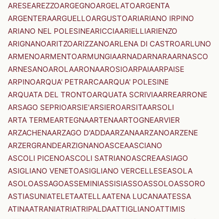
ARESE
AREZZO
ARGEGNO
ARGELATO
ARGENTA
ARGENTERA
ARGUELLO
ARGUSTO
ARI
ARIANO IRPINO
ARIANO NEL POLESINE
ARICCIA
ARIELLI
ARIENZO
ARIGNANO
ARITZO
ARIZZANO
ARLENA DI CASTRO
ARLUNO
ARMENO
ARMENTO
ARMUNGIA
ARNAD
ARNARA
ARNASCO
ARNESANO
AROLA
ARONA
AROSIO
ARPAIA
ARPAISE
ARPINO
ARQUA' PETRARCA
ARQUA' POLESINE
ARQUATA DEL TRONTO
ARQUATA SCRIVIA
ARRE
ARRONE
ARSAGO SEPRIO
ARSIE'
ARSIERO
ARSITA
ARSOLI
ARTA TERME
ARTEGNA
ARTENA
ARTOGNE
ARVIER
ARZACHENA
ARZAGO D'ADDA
ARZANA
ARZANO
ARZENE
ARZERGRANDE
ARZIGNANO
ASCEA
ASCIANO
ASCOLI PICENO
ASCOLI SATRIANO
ASCREA
ASIAGO
ASIGLIANO VENETO
ASIGLIANO VERCELLESE
ASOLA
ASOLO
ASSAGO
ASSEMINI
ASSISI
ASSO
ASSOLO
ASSORO
ASTI
ASUNI
ATELETA
ATELLA
ATENA LUCANA
ATESSA
ATINA
ATRANI
ATRI
ATRIPALDA
ATTIGLIANO
ATTIMIS