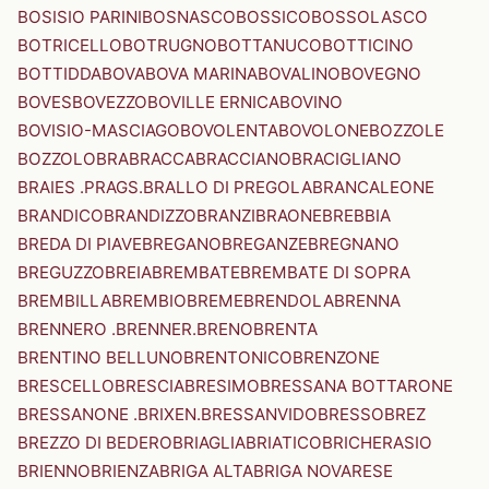
BOSISIO PARINI
BOSNASCO
BOSSICO
BOSSOLASCO
BOTRICELLO
BOTRUGNO
BOTTANUCO
BOTTICINO
BOTTIDDA
BOVA
BOVA MARINA
BOVALINO
BOVEGNO
BOVES
BOVEZZO
BOVILLE ERNICA
BOVINO
BOVISIO-MASCIAGO
BOVOLENTA
BOVOLONE
BOZZOLE
BOZZOLO
BRA
BRACCA
BRACCIANO
BRACIGLIANO
BRAIES .PRAGS.
BRALLO DI PREGOLA
BRANCALEONE
BRANDICO
BRANDIZZO
BRANZI
BRAONE
BREBBIA
BREDA DI PIAVE
BREGANO
BREGANZE
BREGNANO
BREGUZZO
BREIA
BREMBATE
BREMBATE DI SOPRA
BREMBILLA
BREMBIO
BREME
BRENDOLA
BRENNA
BRENNERO .BRENNER.
BRENO
BRENTA
BRENTINO BELLUNO
BRENTONICO
BRENZONE
BRESCELLO
BRESCIA
BRESIMO
BRESSANA BOTTARONE
BRESSANONE .BRIXEN.
BRESSANVIDO
BRESSO
BREZ
BREZZO DI BEDERO
BRIAGLIA
BRIATICO
BRICHERASIO
BRIENNO
BRIENZA
BRIGA ALTA
BRIGA NOVARESE