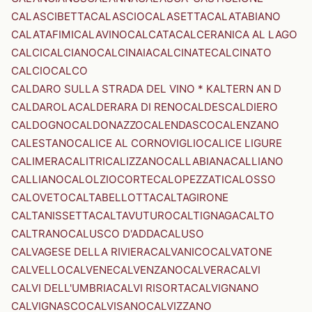
CALASCIBETTA
CALASCIO
CALASETTA
CALATABIANO
CALATAFIMI
CALAVINO
CALCATA
CALCERANICA AL LAGO
CALCI
CALCIANO
CALCINAIA
CALCINATE
CALCINATO
CALCIO
CALCO
CALDARO SULLA STRADA DEL VINO * KALTERN AN D
CALDAROLA
CALDERARA DI RENO
CALDES
CALDIERO
CALDOGNO
CALDONAZZO
CALENDASCO
CALENZANO
CALESTANO
CALICE AL CORNOVIGLIO
CALICE LIGURE
CALIMERA
CALITRI
CALIZZANO
CALLABIANA
CALLIANO
CALLIANO
CALOLZIOCORTE
CALOPEZZATI
CALOSSO
CALOVETO
CALTABELLOTTA
CALTAGIRONE
CALTANISSETTA
CALTAVUTURO
CALTIGNAGA
CALTO
CALTRANO
CALUSCO D'ADDA
CALUSO
CALVAGESE DELLA RIVIERA
CALVANICO
CALVATONE
CALVELLO
CALVENE
CALVENZANO
CALVERA
CALVI
CALVI DELL'UMBRIA
CALVI RISORTA
CALVIGNANO
CALVIGNASCO
CALVISANO
CALVIZZANO