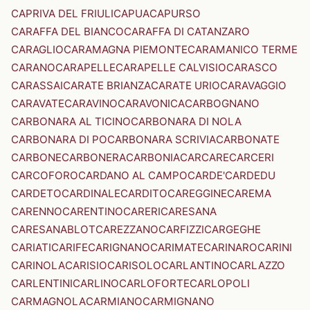
CAPRIVA DEL FRIULI
CAPUA
CAPURSO
CARAFFA DEL BIANCO
CARAFFA DI CATANZARO
CARAGLIO
CARAMAGNA PIEMONTE
CARAMANICO TERME
CARANO
CARAPELLE
CARAPELLE CALVISIO
CARASCO
CARASSAI
CARATE BRIANZA
CARATE URIO
CARAVAGGIO
CARAVATE
CARAVINO
CARAVONICA
CARBOGNANO
CARBONARA AL TICINO
CARBONARA DI NOLA
CARBONARA DI PO
CARBONARA SCRIVIA
CARBONATE
CARBONE
CARBONERA
CARBONIA
CARCARE
CARCERI
CARCOFORO
CARDANO AL CAMPO
CARDE'
CARDEDU
CARDETO
CARDINALE
CARDITO
CAREGGINE
CAREMA
CARENNO
CARENTINO
CARERI
CARESANA
CARESANABLOT
CAREZZANO
CARFIZZI
CARGEGHE
CARIATI
CARIFE
CARIGNANO
CARIMATE
CARINARO
CARINI
CARINOLA
CARISIO
CARISOLO
CARLANTINO
CARLAZZO
CARLENTINI
CARLINO
CARLOFORTE
CARLOPOLI
CARMAGNOLA
CARMIANO
CARMIGNANO