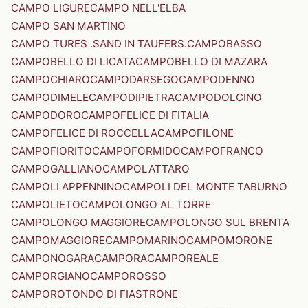
CAMPO LIGURE
CAMPO NELL'ELBA
CAMPO SAN MARTINO
CAMPO TURES .SAND IN TAUFERS.
CAMPOBASSO
CAMPOBELLO DI LICATA
CAMPOBELLO DI MAZARA
CAMPOCHIARO
CAMPODARSEGO
CAMPODENNO
CAMPODIMELE
CAMPODIPIETRA
CAMPODOLCINO
CAMPODORO
CAMPOFELICE DI FITALIA
CAMPOFELICE DI ROCCELLA
CAMPOFILONE
CAMPOFIORITO
CAMPOFORMIDO
CAMPOFRANCO
CAMPOGALLIANO
CAMPOLATTARO
CAMPOLI APPENNINO
CAMPOLI DEL MONTE TABURNO
CAMPOLIETO
CAMPOLONGO AL TORRE
CAMPOLONGO MAGGIORE
CAMPOLONGO SUL BRENTA
CAMPOMAGGIORE
CAMPOMARINO
CAMPOMORONE
CAMPONOGARA
CAMPORA
CAMPOREALE
CAMPORGIANO
CAMPOROSSO
CAMPOROTONDO DI FIASTRONE