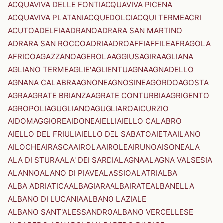
ACQUAVIVA DELLE FONTI
ACQUAVIVA PICENA
ACQUAVIVA PLATANI
ACQUEDOLCI
ACQUI TERME
ACRI
ACUTO
ADELFIA
ADRANO
ADRARA SAN MARTINO
ADRARA SAN ROCCO
ADRIA
ADRO
AFFI
AFFILE
AFRAGOLA
AFRICO
AGAZZANO
AGEROLA
AGGIUS
AGIRA
AGLIANA
AGLIANO TERME
AGLIE'
AGLIENTU
AGNA
AGNADELLO
AGNANA CALABRA
AGNONE
AGNOSINE
AGORDO
AGOSTA
AGRA
AGRATE BRIANZA
AGRATE CONTURBIA
AGRIGENTO
AGROPOLI
AGUGLIANO
AGUGLIARO
AICURZIO
AIDOMAGGIORE
AIDONE
AIELLI
AIELLO CALABRO
AIELLO DEL FRIULI
AIELLO DEL SABATO
AIETA
AILANO
AILOCHE
AIRASCA
AIROLA
AIROLE
AIRUNO
AISONE
ALA
ALA DI STURA
ALA' DEI SARDI
ALAGNA
ALAGNA VALSESIA
ALANNO
ALANO DI PIAVE
ALASSIO
ALATRI
ALBA
ALBA ADRIATICA
ALBAGIARA
ALBAIRATE
ALBANELLA
ALBANO DI LUCANIA
ALBANO LAZIALE
ALBANO SANT'ALESSANDRO
ALBANO VERCELLESE