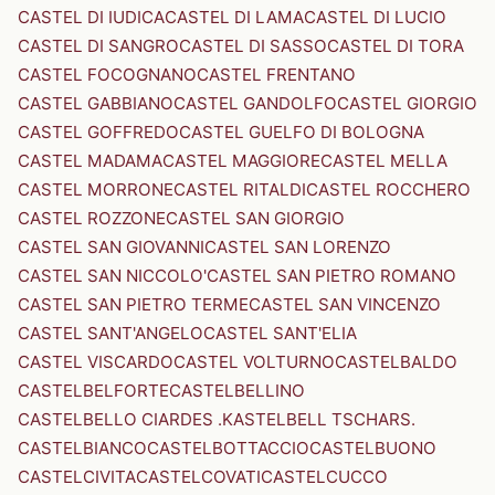
CASTEL DI IUDICA
CASTEL DI LAMA
CASTEL DI LUCIO
CASTEL DI SANGRO
CASTEL DI SASSO
CASTEL DI TORA
CASTEL FOCOGNANO
CASTEL FRENTANO
CASTEL GABBIANO
CASTEL GANDOLFO
CASTEL GIORGIO
CASTEL GOFFREDO
CASTEL GUELFO DI BOLOGNA
CASTEL MADAMA
CASTEL MAGGIORE
CASTEL MELLA
CASTEL MORRONE
CASTEL RITALDI
CASTEL ROCCHERO
CASTEL ROZZONE
CASTEL SAN GIORGIO
CASTEL SAN GIOVANNI
CASTEL SAN LORENZO
CASTEL SAN NICCOLO'
CASTEL SAN PIETRO ROMANO
CASTEL SAN PIETRO TERME
CASTEL SAN VINCENZO
CASTEL SANT'ANGELO
CASTEL SANT'ELIA
CASTEL VISCARDO
CASTEL VOLTURNO
CASTELBALDO
CASTELBELFORTE
CASTELBELLINO
CASTELBELLO CIARDES .KASTELBELL TSCHARS.
CASTELBIANCO
CASTELBOTTACCIO
CASTELBUONO
CASTELCIVITA
CASTELCOVATI
CASTELCUCCO