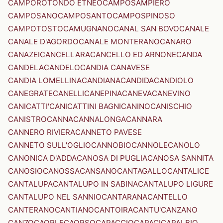
CAMPOROTONDO ETNEO
CAMPOSAMPIERO
CAMPOSANO
CAMPOSANTO
CAMPOSPINOSO
CAMPOTOSTO
CAMUGNANO
CANAL SAN BOVO
CANALE
CANALE D'AGORDO
CANALE MONTERANO
CANARO
CANAZEI
CANCELLARA
CANCELLO ED ARNONE
CANDA
CANDELA
CANDELO
CANDIA CANAVESE
CANDIA LOMELLINA
CANDIANA
CANDIDA
CANDIOLO
CANEGRATE
CANELLI
CANEPINA
CANEVA
CANEVINO
CANICATTI'
CANICATTINI BAGNI
CANINO
CANISCHIO
CANISTRO
CANNA
CANNALONGA
CANNARA
CANNERO RIVIERA
CANNETO PAVESE
CANNETO SULL'OGLIO
CANNOBIO
CANNOLE
CANOLO
CANONICA D'ADDA
CANOSA DI PUGLIA
CANOSA SANNITA
CANOSIO
CANOSSA
CANSANO
CANTAGALLO
CANTALICE
CANTALUPA
CANTALUPO IN SABINA
CANTALUPO LIGURE
CANTALUPO NEL SANNIO
CANTARANA
CANTELLO
CANTERANO
CANTIANO
CANTOIRA
CANTU'
CANZANO
CANZO
CAORLE
CAORSO
CAPACCIO
CAPACI
CAPALBIO