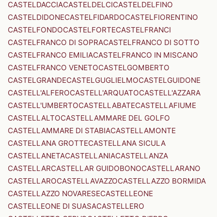
CASTELDACCIA
CASTELDELCI
CASTELDELFINO
CASTELDIDONE
CASTELFIDARDO
CASTELFIORENTINO
CASTELFONDO
CASTELFORTE
CASTELFRANCI
CASTELFRANCO DI SOPRA
CASTELFRANCO DI SOTTO
CASTELFRANCO EMILIA
CASTELFRANCO IN MISCANO
CASTELFRANCO VENETO
CASTELGOMBERTO
CASTELGRANDE
CASTELGUGLIELMO
CASTELGUIDONE
CASTELL'ALFERO
CASTELL'ARQUATO
CASTELL'AZZARA
CASTELL'UMBERTO
CASTELLABATE
CASTELLAFIUME
CASTELLALTO
CASTELLAMMARE DEL GOLFO
CASTELLAMMARE DI STABIA
CASTELLAMONTE
CASTELLANA GROTTE
CASTELLANA SICULA
CASTELLANETA
CASTELLANIA
CASTELLANZA
CASTELLAR
CASTELLAR GUIDOBONO
CASTELLARANO
CASTELLARO
CASTELLAVAZZO
CASTELLAZZO BORMIDA
CASTELLAZZO NOVARESE
CASTELLEONE
CASTELLEONE DI SUASA
CASTELLERO