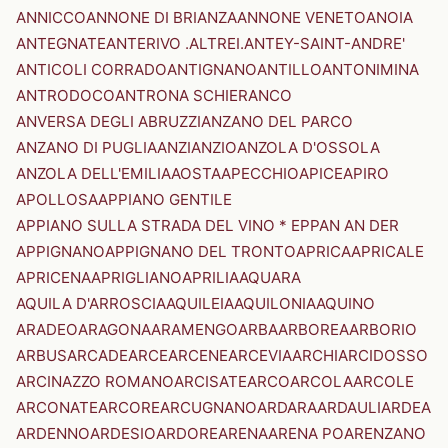
ANNICCO
ANNONE DI BRIANZA
ANNONE VENETO
ANOIA
ANTEGNATE
ANTERIVO .ALTREI.
ANTEY-SAINT-ANDRE'
ANTICOLI CORRADO
ANTIGNANO
ANTILLO
ANTONIMINA
ANTRODOCO
ANTRONA SCHIERANCO
ANVERSA DEGLI ABRUZZI
ANZANO DEL PARCO
ANZANO DI PUGLIA
ANZI
ANZIO
ANZOLA D'OSSOLA
ANZOLA DELL'EMILIA
AOSTA
APECCHIO
APICE
APIRO
APOLLOSA
APPIANO GENTILE
APPIANO SULLA STRADA DEL VINO * EPPAN AN DER
APPIGNANO
APPIGNANO DEL TRONTO
APRICA
APRICALE
APRICENA
APRIGLIANO
APRILIA
AQUARA
AQUILA D'ARROSCIA
AQUILEIA
AQUILONIA
AQUINO
ARADEO
ARAGONA
ARAMENGO
ARBA
ARBOREA
ARBORIO
ARBUS
ARCADE
ARCE
ARCENE
ARCEVIA
ARCHI
ARCIDOSSO
ARCINAZZO ROMANO
ARCISATE
ARCO
ARCOLA
ARCOLE
ARCONATE
ARCORE
ARCUGNANO
ARDARA
ARDAULI
ARDEA
ARDENNO
ARDESIO
ARDORE
ARENA
ARENA PO
ARENZANO