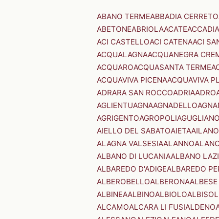
ABANO TERME
ABBADIA CERRETO
ABETONE
ABRIOLA
ACATE
ACCADI
ACI CASTELLO
ACI CATENA
ACI SA
ACQUALAGNA
ACQUANEGRA CRE
ACQUARO
ACQUASANTA TERME
A
ACQUAVIVA PICENA
ACQUAVIVA P
ADRARA SAN ROCCO
ADRIA
ADRO
AGLIENTU
AGNA
AGNADELLO
AGNA
AGRIGENTO
AGROPOLI
AGUGLIAN
AIELLO DEL SABATO
AIETA
AILANO
ALAGNA VALSESIA
ALANNO
ALANO
ALBANO DI LUCANIA
ALBANO LAZ
ALBAREDO D'ADIGE
ALBAREDO PE
ALBEROBELLO
ALBERONA
ALBESE
ALBINEA
ALBINO
ALBIOLO
ALBISOL
ALCAMO
ALCARA LI FUSI
ALDENO