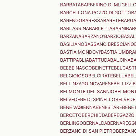
BARBATA
BARBERINO DI MUGELL
BARCELLONA POZZO DI GOTTO
B
BARENGO
BARESSA
BARETE
BARG
BARLASSINA
BARLETTA
BARNI
BAR
BARZANA
BARZANO'
BARZIO
BASAL
BASILIANO
BASSANO BRESCIANO
BASTIA MONDOVI'
BASTIA UMBRA
BATTIPAGLIA
BATTUDA
BAUCINA
B
BEE
BEINASCO
BEINETTE
BELCAST
BELGIOIOSO
BELGIRATE
BELLA
BEL
BELLINZAGO NOVARESE
BELLIZZI
B
BELMONTE DEL SANNIO
BELMONT
BELVEDERE DI SPINELLO
BELVEDE
BENE VAGIENNA
BENESTARE
BENE
BERCETO
BERCHIDDA
BEREGAZZO 
BERLINGO
BERNALDA
BERNAREGG
BERZANO DI SAN PIETRO
BERZANO