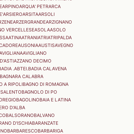
E
ARPINO
ARQUA' PETRARCA
E'
ARSIERO
ARSITA
ARSOLI
RZENE
ARZERGRANDE
ARZIGNANO
NO VERCELLESE
ASOLA
ASOLO
SSA
ATINA
ATRANI
ATRI
ATRIPALDA
 CADORE
AUSONIA
AUSTIS
AVEGNO
AVIGLIANA
AVIGLIANO
D'ASTI
AZZANO DECIMO
BADIA .ABTEI.
BADIA CALAVENA
BAGNARA CALABRA
 A RIPOLI
BAGNO DI ROMAGNA
 SALENTO
BAGNOLO DI PO
OREGIO
BAGOLINO
BAIA E LATINA
ERO D'ALBA
CO
BALSORANO
BALVANO
RANO D'ISCHIA
BARANZATE
INO
BARBARESCO
BARBARIGA