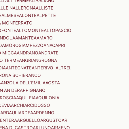
LI'
ALI' TERME
ALIA
ALIANO
ALLEIN
ALLERONA
ALLISTE
E
ALMESE
ALONTE
ALPETTE
A MONFERRATO
OFONTE
ALTOMONTE
ALTOPASCIO
NDOLA
AMANTEA
AMARO
O
AMOROSI
AMPEZZO
ANACAPRI
 MICCA
ANDRANO
ANDRATE
O TERME
ANGRI
ANGROGNA
OIA
ANTEGNATE
ANTERIVO .ALTREI.
RONA SCHIERANCO
A
ANZOLA DELL'EMILIA
AOSTA
N AN DER
APPIGNANO
RROSCIA
AQUILEIA
AQUILONIA
CEVIA
ARCHI
ARCIDOSSO
A
ARDAULI
ARDEA
ARDENNO
ENTERA
ARGUELLO
ARGUSTO
ARI
ENA DI CASTRO
ARLUNO
ARMENO