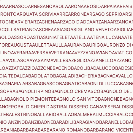
RA
ARNASCO
ARNESANO
AROLA
ARONA
AROSIO
ARPAIA
ARPAIS
TRONTO
ARQUATA SCRIVIA
ARRE
ARRONE
ARSAGO SEPRIO
ARSI
TOGNE
ARVIER
ARZACHENA
ARZAGO D'ADDA
ARZANA
ARZANO
A
SCOLI SATRIANO
ASCREA
ASIAGO
ASIGLIANO VENETO
ASIGLIA
SOLO
ASSORO
ASTI
ASUNI
ATELETA
ATELLA
ATENA LUCANA
ATE
TORE
AUGUSTA
AULETTA
AULLA
AURANO
AURIGO
AURONZO DI
LLINO
AVERARA
AVERSA
AVETRANA
AVEZZANO
AVIANO
AVIATICO
LA
AVOLASCA
AYAS
AYMAVILLES
AZEGLIO
AZZANELLO
AZZANO 
LO
AZZATE
AZZIO
AZZONE
BACENO
BACOLI
BADALUCCO
BADESI
DIA TEDALDA
BADOLATO
BAGALADI
BAGHERIA
BAGNACAVALLO
BAGNARIA ARSA
BAGNASCO
BAGNATICA
BAGNI DI LUCCA
BAGNO
 SOPRA
BAGNOLI IRPINO
BAGNOLO CREMASCO
BAGNOLO DEL
LLA
BAGNOLO PIEMONTE
BAGNOLO SAN VITO
BAGNONE
BAGN
ANGERO
BALDICHIERI D'ASTI
BALDISSERO CANAVESE
BALDISS
ATE
BALESTRINO
BALLABIO
BALLAO
BALME
BALMUCCIA
BALOC
NIO ANZINO
BANZI
BAONE
BARADILI
BARAGIANO
BARANELLO
BA
ARBANIA
BARBARA
BARBARANO ROMANO
BARBARANO VICENT