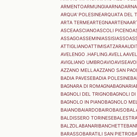
ARMENTO
ARMUNGIA
ARNAD
ARNA
ARQUA' POLESINE
ARQUATA DEL 
ARTA TERME
ARTEGNA
ARTENA
AR
ASCEA
ASCIANO
ASCOLI PICENO
A
ASSAGO
ASSEMINI
ASSISI
ASSO
AS
ATTIGLIANO
ATTIMIS
ATZARA
AUDI
AVELENGO .HAFLING.
AVELLA
AVE
AVIGLIANO UMBRO
AVIO
AVISE
AVO
AZZANO MELLA
AZZANO SAN PAO
BADIA PAVESE
BADIA POLESINE
BA
BAGNARA DI ROMAGNA
BAGNARIA
BAGNOLI DEL TRIGNO
BAGNOLI DI
BAGNOLO IN PIANO
BAGNOLO ME
BAIANO
BAIARDO
BAIRO
BAISO
BAL
BALDISSERO TORINESE
BALESTR
BALZOLA
BANARI
BANCHETTE
BAN
BARASSO
BARATILI SAN PIETRO
B