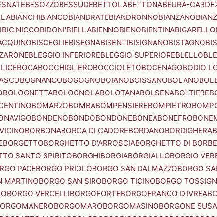
ESNATE
BESOZZO
BESSUDE
BETTOLA
BETTONA
BEURA-CARDE
LLA
BIANCHI
BIANCO
BIANDRATE
BIANDRONNO
BIANZANO
BIANZ
I
BICINICCO
BIDONI'
BIELLA
BIENNO
BIENO
BIENTINA
BIGARELLO
ACQUINO
BISCEGLIE
BISEGNA
BISENTI
BISIGNANO
BISTAGNO
BI
ZZARONE
BLEGGIO INFERIORE
BLEGGIO SUPERIORE
BLELLO
BL
LICE
BOCA
BOCCHIGLIERO
BOCCIOLETO
BOCENAGO
BODIO L
IASCO
BOGNANCO
BOGOGNO
BOIANO
BOISSANO
BOLANO
BOL
O
BOLOGNETTA
BOLOGNOLA
BOLOTANA
BOLSENA
BOLTIERE
B
CENTINO
BOMARZO
BOMBA
BOMPENSIERE
BOMPIETRO
BOMP
ONAVIGO
BONDENO
BONDO
BONDONE
BONEA
BONEFRO
BONE
VICINO
BORBONA
BORCA DI CADORE
BORDANO
BORDIGHERA
E
BORGETTO
BORGHETTO D'ARROSCIA
BORGHETTO DI BORB
TO SANTO SPIRITO
BORGHI
BORGIA
BORGIALLO
BORGIO VERE
RGO PACE
BORGO PRIOLO
BORGO SAN DALMAZZO
BORGO SA
N MARTINO
BORGO SAN SIRO
BORGO TICINO
BORGO TOSSIG
NO
BORGO VERCELLI
BORGOFORTE
BORGOFRANCO D'IVREA
BO
BORGOMANERO
BORGOMARO
BORGOMASINO
BORGONE SUSA