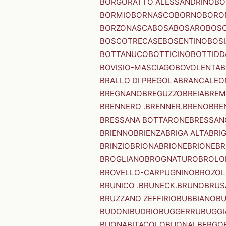
BORGORATTO ALESSANDRINO
BO
BORMIO
BORNASCO
BORNO
BORO
BORZONASCA
BOSA
BOSARO
BOSC
BOSCOTRECASE
BOSENTINO
BOSI
BOTTANUCO
BOTTICINO
BOTTIDD
BOVISIO-MASCIAGO
BOVOLENTA
B
BRALLO DI PREGOLA
BRANCALEO
BREGNANO
BREGUZZO
BREIA
BREM
BRENNERO .BRENNER.
BRENO
BRE
BRESSANA BOTTARONE
BRESSANO
BRIENNO
BRIENZA
BRIGA ALTA
BRI
BRINZIO
BRIONA
BRIONE
BRIONE
BR
BROGLIANO
BROGNATURO
BROLO
BROVELLO-CARPUGNINO
BROZO
BRUNICO .BRUNECK.
BRUNO
BRUS
BRUZZANO ZEFFIRIO
BUBBIANO
BU
BUDONI
BUDRIO
BUGGERRU
BUGGI
BUONABITACOLO
BUONALBERGO