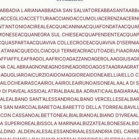
ABBADIA LARIANA
ABBADIA SAN SALVATORE
ABBASANTA
ABB
A
ACCEGLIO
ACCETTURA
ACCIANO
ACCUMOLI
ACERENZA
ACERN
NT'ANTONIO
ACIREALE
ACQUACANINA
ACQUAFONDATA
ACQUA
MONESE
ACQUANEGRA SUL CHIESE
ACQUAPENDENTE
ACQUAP
CQUASPARTA
ACQUAVIVA COLLECROCE
ACQUAVIVA D'ISERNIA
LATANI
ACQUEDOLCI
ACQUI TERME
ACRI
ACUTO
ADELFIA
ADRA
AFFI
AFFILE
AFRAGOLA
AFRICO
AGAZZANO
AGEROLA
AGGIUS
AGI
NA CALABRA
AGNONE
AGNOSINE
AGORDO
AGOSTA
AGRA
AGRAT
O
AGUGLIARO
AICURZIO
AIDOMAGGIORE
AIDONE
AIELLI
AIELLO 
AILOCHE
AIRASCA
AIROLA
AIROLE
AIRUNO
AISONE
ALA
ALA DI 
 DI PIAVE
ALASSIO
ALATRI
ALBA
ALBA ADRIATICA
ALBAGIARA
A
IALE
ALBANO SANT'ALESSANDRO
ALBANO VERCELLESE
ALBAR
R SAN MARCO
ALBARETO
ALBARETTO DELLA TORRE
ALBAVIL
 CON CASSANO
ALBETTONE
ALBI
ALBIANO
ALBIANO D'IVREA
AL
A SUPERIORE
ALBISSOLA MARINA
ALBIZZATE
ALBONESE
ALBO
ALDINO .ALDEIN.
ALES
ALESSANDRIA
ALESSANDRIA DEL CARR