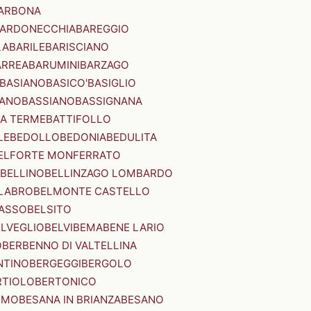
ARBONA
ARDONECCHIA
BAREGGIO
LA
BARILE
BARISCIANO
ARREA
BARUMINI
BARZAGO
BASIANO
BASICO'
BASIGLIO
ANO
BASSIANO
BASSIGNANA
IA TERME
BATTIFOLLO
LE
BEDOLLO
BEDONIA
BEDULITA
ELFORTE MONFERRATO
BELLINO
BELLINZAGO LOMBARDO
LABRO
BELMONTE CASTELLO
ASSO
BELSITO
ELVEGLIO
BELVI
BEMA
BENE LARIO
O
BERBENNO DI VALTELLINA
NTINO
BERGEGGI
BERGOLO
RTIOLO
BERTONICO
RMO
BESANA IN BRIANZA
BESANO