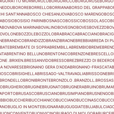
RGORATTO MORMOROLO
BORGORICCO
BORGOROSE
BORGO
NEDDU
BORORE
BORRELLO
BORRIANA
BORSO DEL GRAPPA
BO
HI SANT'ANNA
BOSCO CHIESANUOVA
BOSCO MARENGO
BOS
A
BOSIO
BOSISIO PARINI
BOSNASCO
BOSSICO
BOSSOLASCO
B
A
BOVA
BOVA MARINA
BOVALINO
BOVEGNO
BOVES
BOVEZZO
BOV
OVOLONE
BOZZOLE
BOZZOLO
BRA
BRACCA
BRACCIANO
BRACIG
NE
BRANDICO
BRANDIZZO
BRANZI
BRAONE
BREBBIA
BREDA DI P
BATE
BREMBATE DI SOPRA
BREMBILLA
BREMBIO
BREME
BREN
NTA
BRENTINO BELLUNO
BRENTONICO
BRENZONE
BRESCELLO
NE .BRIXEN.
BRESSANVIDO
BRESSO
BREZ
BREZZO DI BEDERO
GA NOVARESE
BRIGNANO GERA D'ADDA
BRIGNANO-FRASCATA
B
IOSCO
BRISIGHELLA
BRISSAGO-VALTRAVAGLIA
BRISSOGNE
BR
BRONDELLO
BRONI
BRONTE
BRONZOLO .BRANZOLL.
BROSSA
LO
BRUGHERIO
BRUGINE
BRUGNATO
BRUGNERA
BRUINO
BRUMA
APORTO
BRUSASCO
BRUSCIANO
BRUSIMPIANO
BRUSNENGO
B
BBIO
BUCCHERI
BUCCHIANICO
BUCCIANO
BUCCINASCO
BUCC
ANO
BUGLIO IN MONTE
BUGNARA
BUGUGGIATE
BUJA
BULCIAG
BUONCONVENTO
BUONVICINO
BURAGO DI MOLGORA
BURCEI