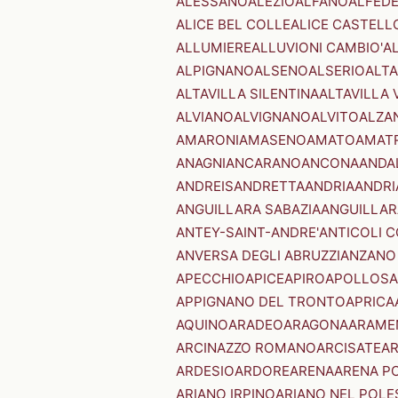
ALESSANO
ALEZIO
ALFANO
ALFED
ALICE BEL COLLE
ALICE CASTELL
ALLUMIERE
ALLUVIONI CAMBIO'
A
ALPIGNANO
ALSENO
ALSERIO
ALT
ALTAVILLA SILENTINA
ALTAVILLA 
ALVIANO
ALVIGNANO
ALVITO
ALZA
AMARONI
AMASENO
AMATO
AMAT
ANAGNI
ANCARANO
ANCONA
ANDA
ANDREIS
ANDRETTA
ANDRIA
ANDRI
ANGUILLARA SABAZIA
ANGUILLAR
ANTEY-SAINT-ANDRE'
ANTICOLI 
ANVERSA DEGLI ABRUZZI
ANZANO
APECCHIO
APICE
APIRO
APOLLOSA
APPIGNANO DEL TRONTO
APRICA
AQUINO
ARADEO
ARAGONA
ARAME
ARCINAZZO ROMANO
ARCISATE
A
ARDESIO
ARDORE
ARENA
ARENA P
ARIANO IRPINO
ARIANO NEL POLE