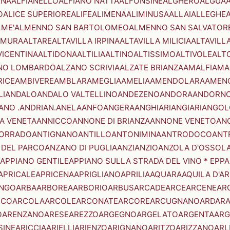
ENA
ALFIANELLO
ALFIANO NATTA
ALFONSINE
ALGHERO
ALGUA
A
O
ALICE SUPERIORE
ALIFE
ALIMENA
ALIMINUSA
ALLAI
ALLEGHE
LME'
ALMENNO SAN BARTOLOMEO
ALMENNO SAN SALVATOR
AMURA
ALTARE
ALTAVILLA IRPINA
ALTAVILLA MILICIA
ALTAVILL
VICENTINA
ALTIDONA
ALTILIA
ALTINO
ALTISSIMO
ALTIVOLE
ALT
NO LOMBARDO
ALZANO SCRIVIA
ALZATE BRIANZA
AMALFI
AMA
RICE
AMBIVERE
AMBLAR
AMEGLIA
AMELIA
AMENDOLARA
AMEN
LI
ANDALO
ANDALO VALTELLINO
ANDEZENO
ANDORA
ANDORNO
ANO .ANDRIAN.
ANELA
ANFO
ANGERA
ANGHIARI
ANGIARI
ANGOL
A VENETA
ANNICCO
ANNONE DI BRIANZA
ANNONE VENETO
AN
CORRADO
ANTIGNANO
ANTILLO
ANTONIMINA
ANTRODOCO
ANT
 DEL PARCO
ANZANO DI PUGLIA
ANZI
ANZIO
ANZOLA D'OSSOL
APPIANO GENTILE
APPIANO SULLA STRADA DEL VINO * EPPA
APRICALE
APRICENA
APRIGLIANO
APRILIA
AQUARA
AQUILA D'A
NGO
ARBA
ARBOREA
ARBORIO
ARBUS
ARCADE
ARCE
ARCENE
AR
RCO
ARCOLA
ARCOLE
ARCONATE
ARCORE
ARCUGNANO
ARDAR
O
ARENZANO
ARESE
AREZZO
ARGEGNO
ARGELATO
ARGENTA
ARG
SINE
ARICCIA
ARIELLI
ARIENZO
ARIGNANO
ARITZO
ARIZZANO
ARL