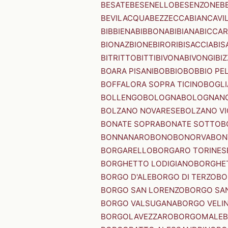
BESATE
BESENELLO
BESENZONE
B
BEVILACQUA
BEZZECCA
BIANCAVI
BIBBIENA
BIBBONA
BIBIANA
BICCAR
BIONAZ
BIONE
BIRORI
BISACCIA
BIS
BITRITTO
BITTI
BIVONA
BIVONGI
BI
BOARA PISANI
BOBBIO
BOBBIO PEL
BOFFALORA SOPRA TICINO
BOGL
BOLLENGO
BOLOGNA
BOLOGNAN
BOLZANO NOVARESE
BOLZANO VI
BONATE SOPRA
BONATE SOTTO
B
BONNANARO
BONO
BONORVA
BON
BORGARELLO
BORGARO TORINES
BORGHETTO LODIGIANO
BORGHET
BORGO D'ALE
BORGO DI TERZO
BO
BORGO SAN LORENZO
BORGO SA
BORGO VALSUGANA
BORGO VELI
BORGOLAVEZZARO
BORGOMALE