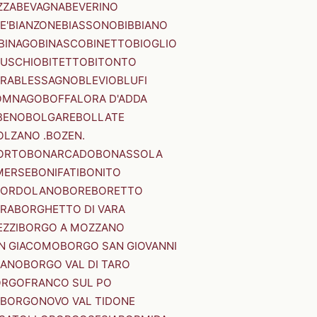
ZZA
BEVAGNA
BEVERINO
E'
BIANZONE
BIASSONO
BIBBIANO
BINAGO
BINASCO
BINETTO
BIOGLIO
SUSCHIO
BITETTO
BITONTO
ERA
BLESSAGNO
BLEVIO
BLUFI
OMNAGO
BOFFALORA D'ADDA
BENO
BOLGARE
BOLLATE
OLZANO .BOZEN.
ORTO
BONARCADO
BONASSOLA
MERSE
BONIFATI
BONITO
BORDOLANO
BORE
BORETTO
ERA
BORGHETTO DI VARA
ZZI
BORGO A MOZZANO
N GIACOMO
BORGO SAN GIOVANNI
NANO
BORGO VAL DI TARO
RGOFRANCO SUL PO
BORGONOVO VAL TIDONE