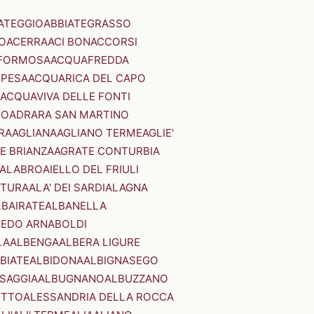
ATEGGIO
ABBIATEGRASSO
O
ACERRA
ACI BONACCORSI
FORMOSA
ACQUAFREDDA
PESA
ACQUARICA DEL CAPO
ACQUAVIVA DELLE FONTI
NO
ADRARA SAN MARTINO
RA
AGLIANA
AGLIANO TERME
AGLIE'
E BRIANZA
AGRATE CONTURBIA
CALABRO
AIELLO DEL FRIULI
STURA
ALA' DEI SARDI
ALAGNA
LBAIRATE
ALBANELLA
EDO ARNABOLDI
LA
ALBENGA
ALBERA LIGURE
BIATE
ALBIDONA
ALBIGNASEGO
SAGGIA
ALBUGNANO
ALBUZZANO
ETTO
ALESSANDRIA DELLA ROCCA