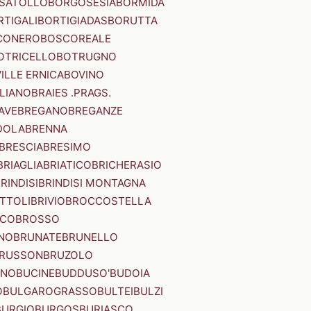
SATOLLO
BORGOSESIA
BORMIDA
RTIGALI
BORTIGIADAS
BORUTTA
CONERO
BOSCOREALE
OTRICELLO
BOTRUGNO
ILLE ERNICA
BOVINO
LIANO
BRAIES .PRAGS.
IAVE
BREGANO
BREGANZE
DOLA
BRENNA
BRESCIA
BRESIMO
BRIAGLIA
BRIATICO
BRICHERASIO
RINDISI
BRINDISI MONTAGNA
ITTOLI
BRIVIO
BROCCOSTELLA
SCO
BROSSO
NO
BRUNATE
BRUNELLO
RUSSON
BRUZOLO
INO
BUCINE
BUDDUSO'
BUDOIA
O
BULGAROGRASSO
BULTEI
BULZI
BURGIO
BURGOS
BURIASCO