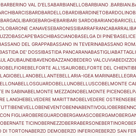
O
BARBERINO VAL D'ELSA
BARBIANELLO
BARBIANO .BARBIAN.
B
ARCHI
BARCIS
BARD
BARDELLO
BARDI
BARDINETO
BARDOLINO
B
A
BARGAGLI
BARGE
BARGHE
BARI
BARI SARDO
BARIANO
BARICEL
OLO
BARONE CANAVESE
BARONISSI
BARRAFRANCA
BARRALI
B
UZZO
BASCAPE'
BASCHI
BASCIANO
BASELGA DI PINE'
BASELICE
BASSANO DEL GRAPPA
BASSANO IN TEVERINA
BASSANO ROM
BASTIDA DE' DOSSI
BASTIDA PANCARANA
BASTIGLIA
BATTAGL
AULADU
BAUNEI
BAVENO
BAZZANO
BEDERO VALCUVIA
BEDIZZO
RO
BELFIORE
BELFORTE ALL'ISAURO
BELFORTE DEL CHIENTI
B
LAGIO
BELLANO
BELLANTE
BELLARIA-IGEA MARINA
BELLEGRA
ELLONA
BELLOSGUARDO
BELLUNO
BELLUSCO
BELMONTE CA
E IN SABINA
BELMONTE MEZZAGNO
BELMONTE PICENO
BELP
RE LANGHE
BELVEDERE MARITTIMO
BELVEDERE OSTRENSE
B
TUTTI
BENEVELLO
BENEVENTO
BENNA
BENTIVOGLIO
BERBENN
CON FIGLIARO
BEREGUARDO
BERGAMASCO
BERGAMO
BERGA
IO
BERNATE TICINO
BERNEZZO
BERRA
BERSONE
BERTINORO
BE
 DI TORTONA
BERZO DEMO
BERZO INFERIORE
BERZO SAN FE