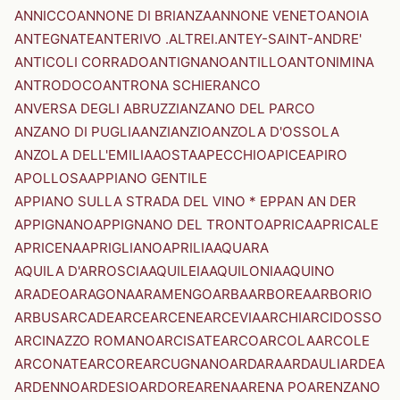
ANNICCO
ANNONE DI BRIANZA
ANNONE VENETO
ANOIA
ANTEGNATE
ANTERIVO .ALTREI.
ANTEY-SAINT-ANDRE'
ANTICOLI CORRADO
ANTIGNANO
ANTILLO
ANTONIMINA
ANTRODOCO
ANTRONA SCHIERANCO
ANVERSA DEGLI ABRUZZI
ANZANO DEL PARCO
ANZANO DI PUGLIA
ANZI
ANZIO
ANZOLA D'OSSOLA
ANZOLA DELL'EMILIA
AOSTA
APECCHIO
APICE
APIRO
APOLLOSA
APPIANO GENTILE
APPIANO SULLA STRADA DEL VINO * EPPAN AN DER
APPIGNANO
APPIGNANO DEL TRONTO
APRICA
APRICALE
APRICENA
APRIGLIANO
APRILIA
AQUARA
AQUILA D'ARROSCIA
AQUILEIA
AQUILONIA
AQUINO
ARADEO
ARAGONA
ARAMENGO
ARBA
ARBOREA
ARBORIO
ARBUS
ARCADE
ARCE
ARCENE
ARCEVIA
ARCHI
ARCIDOSSO
ARCINAZZO ROMANO
ARCISATE
ARCO
ARCOLA
ARCOLE
ARCONATE
ARCORE
ARCUGNANO
ARDARA
ARDAULI
ARDEA
ARDENNO
ARDESIO
ARDORE
ARENA
ARENA PO
ARENZANO