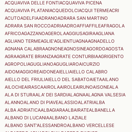
ACQUAVIVA DELLE FONTI
ACQUAVIVA PICENA
ACQUAVIVA PLATANI
ACQUEDOLCI
ACQUI TERME
ACRI
ACUTO
ADELFIA
ADRANO
ADRARA SAN MARTINO
ADRARA SAN ROCCO
ADRIA
ADRO
AFFI
AFFILE
AFRAGOLA
AFRICO
AGAZZANO
AGEROLA
AGGIUS
AGIRA
AGLIANA
AGLIANO TERME
AGLIE'
AGLIENTU
AGNA
AGNADELLO
AGNANA CALABRA
AGNONE
AGNOSINE
AGORDO
AGOSTA
AGRA
AGRATE BRIANZA
AGRATE CONTURBIA
AGRIGENTO
AGROPOLI
AGUGLIANO
AGUGLIARO
AICURZIO
AIDOMAGGIORE
AIDONE
AIELLI
AIELLO CALABRO
AIELLO DEL FRIULI
AIELLO DEL SABATO
AIETA
AILANO
AILOCHE
AIRASCA
AIROLA
AIROLE
AIRUNO
AISONE
ALA
ALA DI STURA
ALA' DEI SARDI
ALAGNA
ALAGNA VALSESIA
ALANNO
ALANO DI PIAVE
ALASSIO
ALATRI
ALBA
ALBA ADRIATICA
ALBAGIARA
ALBAIRATE
ALBANELLA
ALBANO DI LUCANIA
ALBANO LAZIALE
ALBANO SANT'ALESSANDRO
ALBANO VERCELLESE