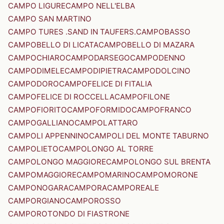
CAMPO LIGURE
CAMPO NELL'ELBA
CAMPO SAN MARTINO
CAMPO TURES .SAND IN TAUFERS.
CAMPOBASSO
CAMPOBELLO DI LICATA
CAMPOBELLO DI MAZARA
CAMPOCHIARO
CAMPODARSEGO
CAMPODENNO
CAMPODIMELE
CAMPODIPIETRA
CAMPODOLCINO
CAMPODORO
CAMPOFELICE DI FITALIA
CAMPOFELICE DI ROCCELLA
CAMPOFILONE
CAMPOFIORITO
CAMPOFORMIDO
CAMPOFRANCO
CAMPOGALLIANO
CAMPOLATTARO
CAMPOLI APPENNINO
CAMPOLI DEL MONTE TABURNO
CAMPOLIETO
CAMPOLONGO AL TORRE
CAMPOLONGO MAGGIORE
CAMPOLONGO SUL BRENTA
CAMPOMAGGIORE
CAMPOMARINO
CAMPOMORONE
CAMPONOGARA
CAMPORA
CAMPOREALE
CAMPORGIANO
CAMPOROSSO
CAMPOROTONDO DI FIASTRONE