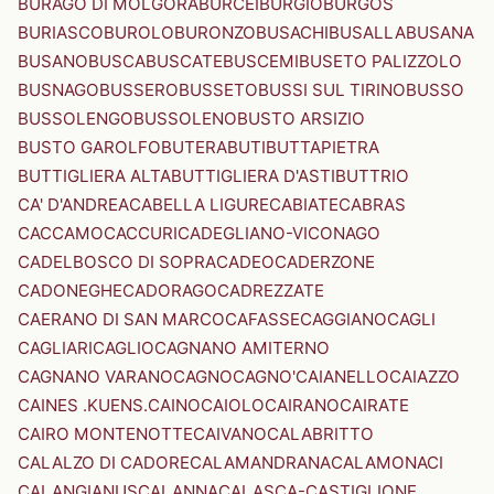
BURAGO DI MOLGORA
BURCEI
BURGIO
BURGOS
BURIASCO
BUROLO
BURONZO
BUSACHI
BUSALLA
BUSANA
BUSANO
BUSCA
BUSCATE
BUSCEMI
BUSETO PALIZZOLO
BUSNAGO
BUSSERO
BUSSETO
BUSSI SUL TIRINO
BUSSO
BUSSOLENGO
BUSSOLENO
BUSTO ARSIZIO
BUSTO GAROLFO
BUTERA
BUTI
BUTTAPIETRA
BUTTIGLIERA ALTA
BUTTIGLIERA D'ASTI
BUTTRIO
CA' D'ANDREA
CABELLA LIGURE
CABIATE
CABRAS
CACCAMO
CACCURI
CADEGLIANO-VICONAGO
CADELBOSCO DI SOPRA
CADEO
CADERZONE
CADONEGHE
CADORAGO
CADREZZATE
CAERANO DI SAN MARCO
CAFASSE
CAGGIANO
CAGLI
CAGLIARI
CAGLIO
CAGNANO AMITERNO
CAGNANO VARANO
CAGNO
CAGNO'
CAIANELLO
CAIAZZO
CAINES .KUENS.
CAINO
CAIOLO
CAIRANO
CAIRATE
CAIRO MONTENOTTE
CAIVANO
CALABRITTO
CALALZO DI CADORE
CALAMANDRANA
CALAMONACI
CALANGIANUS
CALANNA
CALASCA-CASTIGLIONE