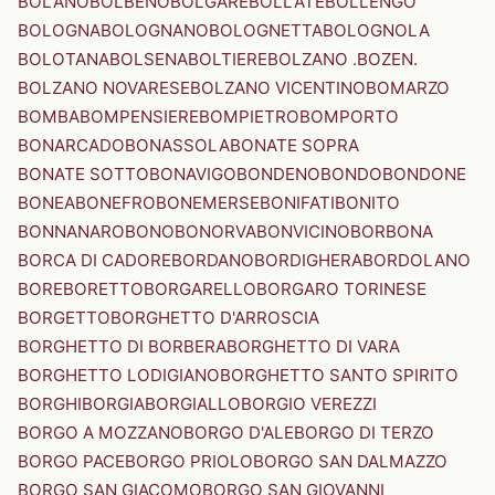
BOLANO
BOLBENO
BOLGARE
BOLLATE
BOLLENGO
BOLOGNA
BOLOGNANO
BOLOGNETTA
BOLOGNOLA
BOLOTANA
BOLSENA
BOLTIERE
BOLZANO .BOZEN.
BOLZANO NOVARESE
BOLZANO VICENTINO
BOMARZO
BOMBA
BOMPENSIERE
BOMPIETRO
BOMPORTO
BONARCADO
BONASSOLA
BONATE SOPRA
BONATE SOTTO
BONAVIGO
BONDENO
BONDO
BONDONE
BONEA
BONEFRO
BONEMERSE
BONIFATI
BONITO
BONNANARO
BONO
BONORVA
BONVICINO
BORBONA
BORCA DI CADORE
BORDANO
BORDIGHERA
BORDOLANO
BORE
BORETTO
BORGARELLO
BORGARO TORINESE
BORGETTO
BORGHETTO D'ARROSCIA
BORGHETTO DI BORBERA
BORGHETTO DI VARA
BORGHETTO LODIGIANO
BORGHETTO SANTO SPIRITO
BORGHI
BORGIA
BORGIALLO
BORGIO VEREZZI
BORGO A MOZZANO
BORGO D'ALE
BORGO DI TERZO
BORGO PACE
BORGO PRIOLO
BORGO SAN DALMAZZO
BORGO SAN GIACOMO
BORGO SAN GIOVANNI