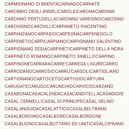
CARMIGNANO DI BRENTA
CARNAGO
CARNATE
CAROBBIO DEGLI ANGELI
CAROLEI
CARONA
CARONIA
CARONNO PERTUSELLA
CARONNO VARESINO
CAROSINO
CAROVIGNO
CAROVILLI
CARPANETO PIACENTINO
CARPANZANO
CARPASIO
CARPEGNA
CARPENEDOLO
CARPENETO
CARPI
CARPIANO
CARPIGNANO SALENTINO
CARPIGNANO SESIA
CARPINETI
CARPINETO DELLA NORA
CARPINETO ROMANO
CARPINETO SINELLO
CARPINO
CARPINONE
CARRARA
CARRE'
CARREGA LIGURE
CARRO
CARRODANO
CARROSIO
CARRU'
CARSOLI
CARTIGLIANO
CARTIGNANO
CARTOCETO
CARTOSIO
CARTURA
CARUGATE
CARUGO
CARUNCHIO
CARVICO
CARZANO
CASABONA
CASACALENDA
CASACANDITELLA
CASAGIOVE
CASAL CERMELLI
CASAL DI PRINCIPE
CASAL VELINO
CASALANGUIDA
CASALATTICO
CASALBELTRAME
CASALBORDINO
CASALBORE
CASALBORGONE
CASALBUONO
CASALBUTTANO ED UNITI
CASALCIPRANO