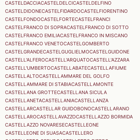
CASTELDACCIA
CASTELDELCI
CASTELDELFINO
CASTELDIDONE
CASTELFIDARDO
CASTELFIORENTINO
CASTELFONDO
CASTELFORTE
CASTELFRANCI
CASTELFRANCO DI SOPRA
CASTELFRANCO DI SOTTO
CASTELFRANCO EMILIA
CASTELFRANCO IN MISCANO
CASTELFRANCO VENETO
CASTELGOMBERTO
CASTELGRANDE
CASTELGUGLIELMO
CASTELGUIDONE
CASTELL'ALFERO
CASTELL'ARQUATO
CASTELL'AZZARA
CASTELL'UMBERTO
CASTELLABATE
CASTELLAFIUME
CASTELLALTO
CASTELLAMMARE DEL GOLFO
CASTELLAMMARE DI STABIA
CASTELLAMONTE
CASTELLANA GROTTE
CASTELLANA SICULA
CASTELLANETA
CASTELLANIA
CASTELLANZA
CASTELLAR
CASTELLAR GUIDOBONO
CASTELLARANO
CASTELLARO
CASTELLAVAZZO
CASTELLAZZO BORMIDA
CASTELLAZZO NOVARESE
CASTELLEONE
CASTELLEONE DI SUASA
CASTELLERO