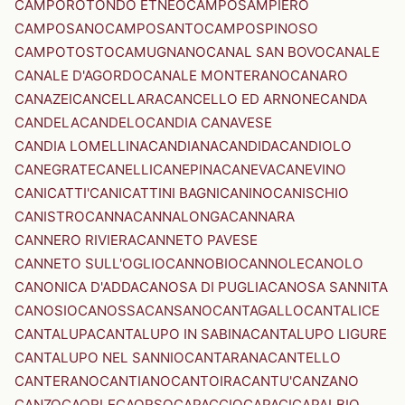
CAMPOROTONDO ETNEO
CAMPOSAMPIERO
CAMPOSANO
CAMPOSANTO
CAMPOSPINOSO
CAMPOTOSTO
CAMUGNANO
CANAL SAN BOVO
CANALE
CANALE D'AGORDO
CANALE MONTERANO
CANARO
CANAZEI
CANCELLARA
CANCELLO ED ARNONE
CANDA
CANDELA
CANDELO
CANDIA CANAVESE
CANDIA LOMELLINA
CANDIANA
CANDIDA
CANDIOLO
CANEGRATE
CANELLI
CANEPINA
CANEVA
CANEVINO
CANICATTI'
CANICATTINI BAGNI
CANINO
CANISCHIO
CANISTRO
CANNA
CANNALONGA
CANNARA
CANNERO RIVIERA
CANNETO PAVESE
CANNETO SULL'OGLIO
CANNOBIO
CANNOLE
CANOLO
CANONICA D'ADDA
CANOSA DI PUGLIA
CANOSA SANNITA
CANOSIO
CANOSSA
CANSANO
CANTAGALLO
CANTALICE
CANTALUPA
CANTALUPO IN SABINA
CANTALUPO LIGURE
CANTALUPO NEL SANNIO
CANTARANA
CANTELLO
CANTERANO
CANTIANO
CANTOIRA
CANTU'
CANZANO
CANZO
CAORLE
CAORSO
CAPACCIO
CAPACI
CAPALBIO