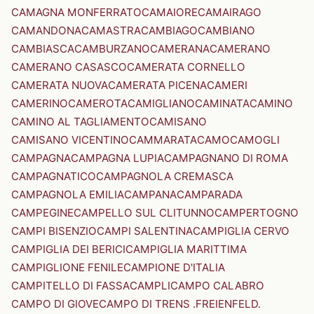
CAMAGNA MONFERRATO
CAMAIORE
CAMAIRAGO
CAMANDONA
CAMASTRA
CAMBIAGO
CAMBIANO
CAMBIASCA
CAMBURZANO
CAMERANA
CAMERANO
CAMERANO CASASCO
CAMERATA CORNELLO
CAMERATA NUOVA
CAMERATA PICENA
CAMERI
CAMERINO
CAMEROTA
CAMIGLIANO
CAMINATA
CAMINO
CAMINO AL TAGLIAMENTO
CAMISANO
CAMISANO VICENTINO
CAMMARATA
CAMO
CAMOGLI
CAMPAGNA
CAMPAGNA LUPIA
CAMPAGNANO DI ROMA
CAMPAGNATICO
CAMPAGNOLA CREMASCA
CAMPAGNOLA EMILIA
CAMPANA
CAMPARADA
CAMPEGINE
CAMPELLO SUL CLITUNNO
CAMPERTOGNO
CAMPI BISENZIO
CAMPI SALENTINA
CAMPIGLIA CERVO
CAMPIGLIA DEI BERICI
CAMPIGLIA MARITTIMA
CAMPIGLIONE FENILE
CAMPIONE D'ITALIA
CAMPITELLO DI FASSA
CAMPLI
CAMPO CALABRO
CAMPO DI GIOVE
CAMPO DI TRENS .FREIENFELD.