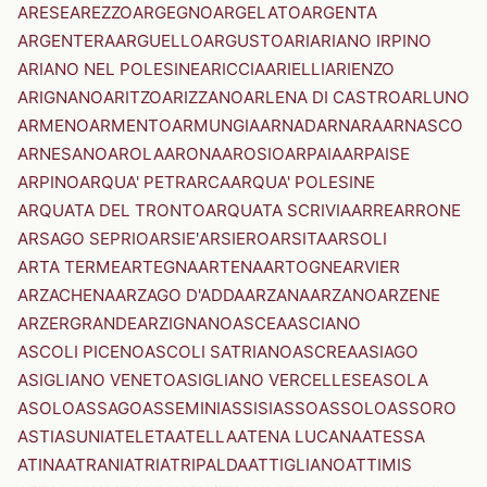
ARESE
AREZZO
ARGEGNO
ARGELATO
ARGENTA
ARGENTERA
ARGUELLO
ARGUSTO
ARI
ARIANO IRPINO
ARIANO NEL POLESINE
ARICCIA
ARIELLI
ARIENZO
ARIGNANO
ARITZO
ARIZZANO
ARLENA DI CASTRO
ARLUNO
ARMENO
ARMENTO
ARMUNGIA
ARNAD
ARNARA
ARNASCO
ARNESANO
AROLA
ARONA
AROSIO
ARPAIA
ARPAISE
ARPINO
ARQUA' PETRARCA
ARQUA' POLESINE
ARQUATA DEL TRONTO
ARQUATA SCRIVIA
ARRE
ARRONE
ARSAGO SEPRIO
ARSIE'
ARSIERO
ARSITA
ARSOLI
ARTA TERME
ARTEGNA
ARTENA
ARTOGNE
ARVIER
ARZACHENA
ARZAGO D'ADDA
ARZANA
ARZANO
ARZENE
ARZERGRANDE
ARZIGNANO
ASCEA
ASCIANO
ASCOLI PICENO
ASCOLI SATRIANO
ASCREA
ASIAGO
ASIGLIANO VENETO
ASIGLIANO VERCELLESE
ASOLA
ASOLO
ASSAGO
ASSEMINI
ASSISI
ASSO
ASSOLO
ASSORO
ASTI
ASUNI
ATELETA
ATELLA
ATENA LUCANA
ATESSA
ATINA
ATRANI
ATRI
ATRIPALDA
ATTIGLIANO
ATTIMIS