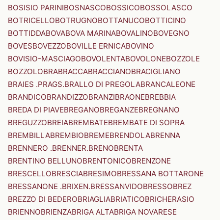
BOSISIO PARINI
BOSNASCO
BOSSICO
BOSSOLASCO
BOTRICELLO
BOTRUGNO
BOTTANUCO
BOTTICINO
BOTTIDDA
BOVA
BOVA MARINA
BOVALINO
BOVEGNO
BOVES
BOVEZZO
BOVILLE ERNICA
BOVINO
BOVISIO-MASCIAGO
BOVOLENTA
BOVOLONE
BOZZOLE
BOZZOLO
BRA
BRACCA
BRACCIANO
BRACIGLIANO
BRAIES .PRAGS.
BRALLO DI PREGOLA
BRANCALEONE
BRANDICO
BRANDIZZO
BRANZI
BRAONE
BREBBIA
BREDA DI PIAVE
BREGANO
BREGANZE
BREGNANO
BREGUZZO
BREIA
BREMBATE
BREMBATE DI SOPRA
BREMBILLA
BREMBIO
BREME
BRENDOLA
BRENNA
BRENNERO .BRENNER.
BRENO
BRENTA
BRENTINO BELLUNO
BRENTONICO
BRENZONE
BRESCELLO
BRESCIA
BRESIMO
BRESSANA BOTTARONE
BRESSANONE .BRIXEN.
BRESSANVIDO
BRESSO
BREZ
BREZZO DI BEDERO
BRIAGLIA
BRIATICO
BRICHERASIO
BRIENNO
BRIENZA
BRIGA ALTA
BRIGA NOVARESE