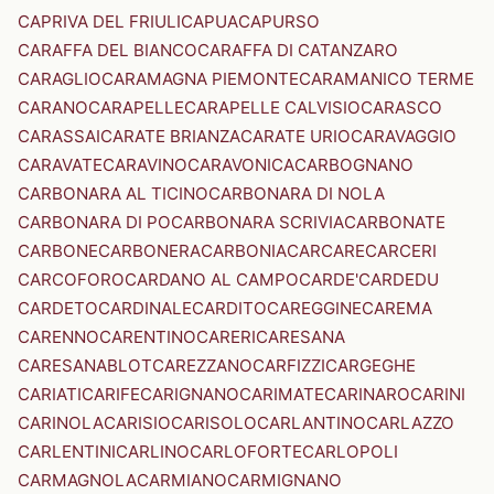
CAPRIVA DEL FRIULI
CAPUA
CAPURSO
CARAFFA DEL BIANCO
CARAFFA DI CATANZARO
CARAGLIO
CARAMAGNA PIEMONTE
CARAMANICO TERME
CARANO
CARAPELLE
CARAPELLE CALVISIO
CARASCO
CARASSAI
CARATE BRIANZA
CARATE URIO
CARAVAGGIO
CARAVATE
CARAVINO
CARAVONICA
CARBOGNANO
CARBONARA AL TICINO
CARBONARA DI NOLA
CARBONARA DI PO
CARBONARA SCRIVIA
CARBONATE
CARBONE
CARBONERA
CARBONIA
CARCARE
CARCERI
CARCOFORO
CARDANO AL CAMPO
CARDE'
CARDEDU
CARDETO
CARDINALE
CARDITO
CAREGGINE
CAREMA
CARENNO
CARENTINO
CARERI
CARESANA
CARESANABLOT
CAREZZANO
CARFIZZI
CARGEGHE
CARIATI
CARIFE
CARIGNANO
CARIMATE
CARINARO
CARINI
CARINOLA
CARISIO
CARISOLO
CARLANTINO
CARLAZZO
CARLENTINI
CARLINO
CARLOFORTE
CARLOPOLI
CARMAGNOLA
CARMIANO
CARMIGNANO