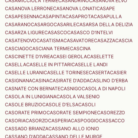
CASAMICCIOLA TERME
CASANDRINO
CASANOVA ELVO
CASANOVA LERRONE
CASANOVA LONATI
CASAPE
CASAPESENNA
CASAPINTA
CASAPROTA
CASAPULLA
CASARANO
CASARGO
CASARILE
CASARSA DELLA DELIZIA
CASARZA LIGURE
CASASCO
CASASCO D'INTELVI
CASATENOVO
CASATISMA
CASAVATORE
CASAZZA
CASCIA
CASCIAGO
CASCIANA TERME
CASCINA
CASCINETTE D'IVREA
CASEI GEROLA
CASELETTE
CASELLA
CASELLE IN PITTARI
CASELLE LANDI
CASELLE LURANI
CASELLE TORINESE
CASERTA
CASIER
CASIGNANA
CASINA
CASIRATE D'ADDA
CASLINO D'ERBA
CASNATE CON BERNATE
CASNIGO
CASOLA DI NAPOLI
CASOLA IN LUNIGIANA
CASOLA VALSENIO
CASOLE BRUZIO
CASOLE D'ELSA
CASOLI
CASORATE PRIMO
CASORATE SEMPIONE
CASOREZZO
CASORIA
CASORZO
CASPERIA
CASPOGGIO
CASSACCO
CASSAGO BRIANZA
CASSANO ALLO IONIO
CASSANO D'ADDA
CASSANO DELLE MURGE