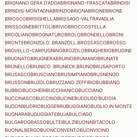
BRIGNANO GERA D'ADDA
BRIGNANO-FRASCATA
BRINDISI
BRINDISI MONTAGNA
BRINZIO
BRIONA
BRIONE
BRIONE
BRIOSCO
BRISIGHELLA
BRISSAGO-VALTRAVAGLIA
BRISSOGNE
BRITTOLI
BRIVIO
BROCCOSTELLA
BROGLIANO
BROGNATURO
BROLO
BRONDELLO
BRONI
BRONTE
BRONZOLO .BRANZOLL.
BROSSASCO
BROSSO
BROVELLO-CARPUGNINO
BROZOLO
BRUGHERIO
BRUGINE
BRUGNATO
BRUGNERA
BRUINO
BRUMANO
BRUNATE
BRUNELLO
BRUNICO .BRUNECK.
BRUNO
BRUSAPORTO
BRUSASCO
BRUSCIANO
BRUSIMPIANO
BRUSNENGO
BRUSSON
BRUZOLO
BRUZZANO ZEFFIRIO
BUBBIANO
BUBBIO
BUCCHERI
BUCCHIANICO
BUCCIANO
BUCCINASCO
BUCCINO
BUCINE
BUDDUSO'
BUDOIA
BUDONI
BUDRIO
BUGGERRU
BUGGIANO
BUGLIO IN MONTE
BUGNARA
BUGUGGIATE
BUJA
BULCIAGO
BULGAROGRASSO
BULTEI
BULZI
BUONABITACOLO
BUONALBERGO
BUONCONVENTO
BUONVICINO