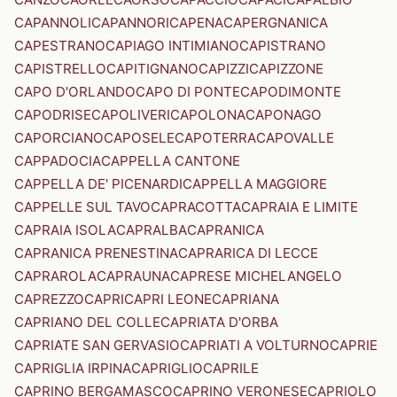
CAPANNOLI
CAPANNORI
CAPENA
CAPERGNANICA
CAPESTRANO
CAPIAGO INTIMIANO
CAPISTRANO
CAPISTRELLO
CAPITIGNANO
CAPIZZI
CAPIZZONE
CAPO D'ORLANDO
CAPO DI PONTE
CAPODIMONTE
CAPODRISE
CAPOLIVERI
CAPOLONA
CAPONAGO
CAPORCIANO
CAPOSELE
CAPOTERRA
CAPOVALLE
CAPPADOCIA
CAPPELLA CANTONE
CAPPELLA DE' PICENARDI
CAPPELLA MAGGIORE
CAPPELLE SUL TAVO
CAPRACOTTA
CAPRAIA E LIMITE
CAPRAIA ISOLA
CAPRALBA
CAPRANICA
CAPRANICA PRENESTINA
CAPRARICA DI LECCE
CAPRAROLA
CAPRAUNA
CAPRESE MICHELANGELO
CAPREZZO
CAPRI
CAPRI LEONE
CAPRIANA
CAPRIANO DEL COLLE
CAPRIATA D'ORBA
CAPRIATE SAN GERVASIO
CAPRIATI A VOLTURNO
CAPRIE
CAPRIGLIA IRPINA
CAPRIGLIO
CAPRILE
CAPRINO BERGAMASCO
CAPRINO VERONESE
CAPRIOLO