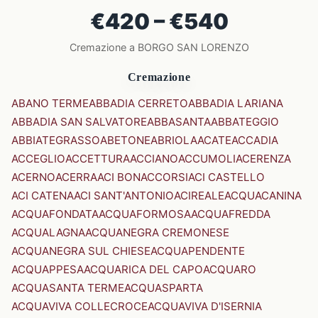
€420 – €540
Cremazione a BORGO SAN LORENZO
Cremazione
ABANO TERME
ABBADIA CERRETO
ABBADIA LARIANA
ABBADIA SAN SALVATORE
ABBASANTA
ABBATEGGIO
ABBIATEGRASSO
ABETONE
ABRIOLA
ACATE
ACCADIA
ACCEGLIO
ACCETTURA
ACCIANO
ACCUMOLI
ACERENZA
ACERNO
ACERRA
ACI BONACCORSI
ACI CASTELLO
ACI CATENA
ACI SANT'ANTONIO
ACIREALE
ACQUACANINA
ACQUAFONDATA
ACQUAFORMOSA
ACQUAFREDDA
ACQUALAGNA
ACQUANEGRA CREMONESE
ACQUANEGRA SUL CHIESE
ACQUAPENDENTE
ACQUAPPESA
ACQUARICA DEL CAPO
ACQUARO
ACQUASANTA TERME
ACQUASPARTA
ACQUAVIVA COLLECROCE
ACQUAVIVA D'ISERNIA