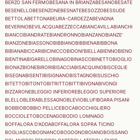
BERZO SAN FERMO
BESANA IN BRIANZA
BESANO
BESATE
BESENELLO
BESENZONE
BESNATE
BESOZZO
BESSUDE
BETTOLA
BETTONA
BEURA-CARDEZZA
BEVAGNA
BEVERINO
BEVILACQUA
BEZZECCA
BIANCAVILLA
BIANCHI
BIANCO
BIANDRATE
BIANDRONNO
BIANZANO
BIANZE'
BIANZONE
BIASSONO
BIBBIANO
BIBBIENA
BIBBONA
BIBIANA
BICCARI
BICINICCO
BIDONI'
BIELLA
BIENNO
BIENO
BIENTINA
BIGARELLO
BINAGO
BINASCO
BINETTO
BIOGLIO
BIONAZ
BIONE
BIRORI
BISACCIA
BISACQUINO
BISCEGLIE
BISEGNA
BISENTI
BISIGNANO
BISTAGNO
BISUSCHIO
BITETTO
BITONTO
BITRITTO
BITTI
BIVONA
BIVONGI
BIZZARONE
BLEGGIO INFERIORE
BLEGGIO SUPERIORE
BLELLO
BLERA
BLESSAGNO
BLEVIO
BLUFI
BOARA PISANI
BOBBIO
BOBBIO PELLICE
BOCA
BOCCHIGLIERO
BOCCIOLETO
BOCENAGO
BODIO LOMNAGO
BOFFALORA D'ADDA
BOFFALORA SOPRA TICINO
BOGLIASCO
BOGNANCO
BOGOGNO
BOIANO
BOISSANO