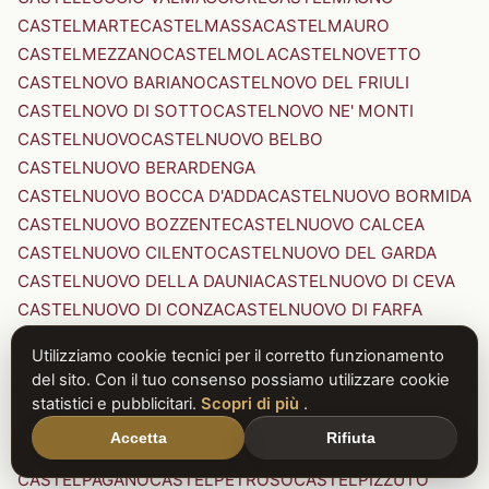
CASTELMARTE
CASTELMASSA
CASTELMAURO
CASTELMEZZANO
CASTELMOLA
CASTELNOVETTO
CASTELNOVO BARIANO
CASTELNOVO DEL FRIULI
CASTELNOVO DI SOTTO
CASTELNOVO NE' MONTI
CASTELNUOVO
CASTELNUOVO BELBO
CASTELNUOVO BERARDENGA
CASTELNUOVO BOCCA D'ADDA
CASTELNUOVO BORMIDA
CASTELNUOVO BOZZENTE
CASTELNUOVO CALCEA
CASTELNUOVO CILENTO
CASTELNUOVO DEL GARDA
CASTELNUOVO DELLA DAUNIA
CASTELNUOVO DI CEVA
CASTELNUOVO DI CONZA
CASTELNUOVO DI FARFA
CASTELNUOVO DI GARFAGNANA
Utilizziamo cookie tecnici per il corretto funzionamento
CASTELNUOVO DI PORTO
CASTELNUOVO DON BOSCO
del sito. Con il tuo consenso possiamo utilizzare cookie
CASTELNUOVO MAGRA
CASTELNUOVO NIGRA
statistici e pubblicitari.
Scopri di più
.
CASTELNUOVO PARANO
CASTELNUOVO RANGONE
Accetta
Rifiuta
CASTELNUOVO SCRIVIA
CASTELNUOVO VAL DI CECINA
CASTELPAGANO
CASTELPETROSO
CASTELPIZZUTO