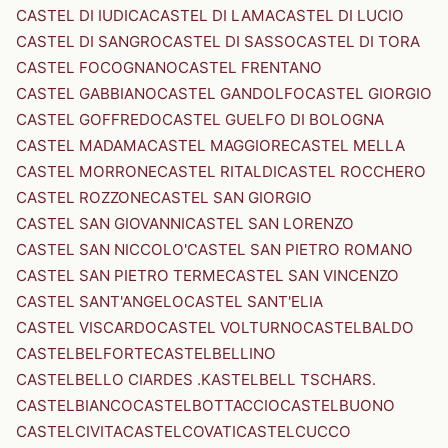
CASTEL DI IUDICA
CASTEL DI LAMA
CASTEL DI LUCIO
CASTEL DI SANGRO
CASTEL DI SASSO
CASTEL DI TORA
CASTEL FOCOGNANO
CASTEL FRENTANO
CASTEL GABBIANO
CASTEL GANDOLFO
CASTEL GIORGIO
CASTEL GOFFREDO
CASTEL GUELFO DI BOLOGNA
CASTEL MADAMA
CASTEL MAGGIORE
CASTEL MELLA
CASTEL MORRONE
CASTEL RITALDI
CASTEL ROCCHERO
CASTEL ROZZONE
CASTEL SAN GIORGIO
CASTEL SAN GIOVANNI
CASTEL SAN LORENZO
CASTEL SAN NICCOLO'
CASTEL SAN PIETRO ROMANO
CASTEL SAN PIETRO TERME
CASTEL SAN VINCENZO
CASTEL SANT'ANGELO
CASTEL SANT'ELIA
CASTEL VISCARDO
CASTEL VOLTURNO
CASTELBALDO
CASTELBELFORTE
CASTELBELLINO
CASTELBELLO CIARDES .KASTELBELL TSCHARS.
CASTELBIANCO
CASTELBOTTACCIO
CASTELBUONO
CASTELCIVITA
CASTELCOVATI
CASTELCUCCO