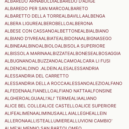
ALBAREDO ARNABOLDI
ALBAREDO D'ADIGE
ALBAREDO PER SAN MARCO
ALBARETO
ALBARETTO DELLA TORRE
ALBAVILLA
ALBENGA
ALBERA LIGURE
ALBEROBELLO
ALBERONA
ALBESE CON CASSANO
ALBETTONE
ALBI
ALBIANO
ALBIANO D'IVREA
ALBIATE
ALBIDONA
ALBIGNASEGO
ALBINEA
ALBINO
ALBIOLO
ALBISOLA SUPERIORE
ALBISSOLA MARINA
ALBIZZATE
ALBONESE
ALBOSAGGIA
ALBUGNANO
ALBUZZANO
ALCAMO
ALCARA LI FUSI
ALDENO
ALDINO .ALDEIN.
ALES
ALESSANDRIA
ALESSANDRIA DEL CARRETTO
ALESSANDRIA DELLA ROCCA
ALESSANO
ALEZIO
ALFANO
ALFEDENA
ALFIANELLO
ALFIANO NATTA
ALFONSINE
ALGHERO
ALGUA
ALI'
ALI' TERME
ALIA
ALIANO
ALICE BEL COLLE
ALICE CASTELLO
ALICE SUPERIORE
ALIFE
ALIMENA
ALIMINUSA
ALLAI
ALLEGHE
ALLEIN
ALLERONA
ALLISTE
ALLUMIERE
ALLUVIONI CAMBIO'
ALME'
ALMENNO SAN BARTOLOMEO