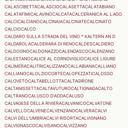
CALASCIBETTA
CALASCIO
CALASETTA
CALATABIANO
CALATAFIMI
CALAVINO
CALCATA
CALCERANICA AL LAGO
CALCI
CALCIANO
CALCINAIA
CALCINATE
CALCINATO
CALCIO
CALCO
CALDARO SULLA STRADA DEL VINO * KALTERN AN D
CALDAROLA
CALDERARA DI RENO
CALDES
CALDIERO
CALDOGNO
CALDONAZZO
CALENDASCO
CALENZANO
CALESTANO
CALICE AL CORNOVIGLIO
CALICE LIGURE
CALIMERA
CALITRI
CALIZZANO
CALLABIANA
CALLIANO
CALLIANO
CALOLZIOCORTE
CALOPEZZATI
CALOSSO
CALOVETO
CALTABELLOTTA
CALTAGIRONE
CALTANISSETTA
CALTAVUTURO
CALTIGNAGA
CALTO
CALTRANO
CALUSCO D'ADDA
CALUSO
CALVAGESE DELLA RIVIERA
CALVANICO
CALVATONE
CALVELLO
CALVENE
CALVENZANO
CALVERA
CALVI
CALVI DELL'UMBRIA
CALVI RISORTA
CALVIGNANO
CALVIGNASCO
CALVISANO
CALVIZZANO