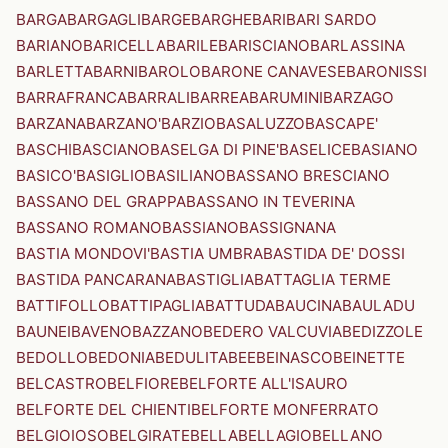
BARGA
BARGAGLI
BARGE
BARGHE
BARI
BARI SARDO
BARIANO
BARICELLA
BARILE
BARISCIANO
BARLASSINA
BARLETTA
BARNI
BAROLO
BARONE CANAVESE
BARONISSI
BARRAFRANCA
BARRALI
BARREA
BARUMINI
BARZAGO
BARZANA
BARZANO'
BARZIO
BASALUZZO
BASCAPE'
BASCHI
BASCIANO
BASELGA DI PINE'
BASELICE
BASIANO
BASICO'
BASIGLIO
BASILIANO
BASSANO BRESCIANO
BASSANO DEL GRAPPA
BASSANO IN TEVERINA
BASSANO ROMANO
BASSIANO
BASSIGNANA
BASTIA MONDOVI'
BASTIA UMBRA
BASTIDA DE' DOSSI
BASTIDA PANCARANA
BASTIGLIA
BATTAGLIA TERME
BATTIFOLLO
BATTIPAGLIA
BATTUDA
BAUCINA
BAULADU
BAUNEI
BAVENO
BAZZANO
BEDERO VALCUVIA
BEDIZZOLE
BEDOLLO
BEDONIA
BEDULITA
BEE
BEINASCO
BEINETTE
BELCASTRO
BELFIORE
BELFORTE ALL'ISAURO
BELFORTE DEL CHIENTI
BELFORTE MONFERRATO
BELGIOIOSO
BELGIRATE
BELLA
BELLAGIO
BELLANO