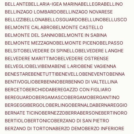
BELLANTE
BELLARIA-IGEA MARINA
BELLEGRA
BELLINO
BELLINZAGO LOMBARDO
BELLINZAGO NOVARESE
BELLIZZI
BELLONA
BELLOSGUARDO
BELLUNO
BELLUSCO
BELMONTE CALABRO
BELMONTE CASTELLO
BELMONTE DEL SANNIO
BELMONTE IN SABINA
BELMONTE MEZZAGNO
BELMONTE PICENO
BELPASSO
BELSITO
BELVEDERE DI SPINELLO
BELVEDERE LANGHE
BELVEDERE MARITTIMO
BELVEDERE OSTRENSE
BELVEGLIO
BELVI
BEMA
BENE LARIO
BENE VAGIENNA
BENESTARE
BENETUTTI
BENEVELLO
BENEVENTO
BENNA
BENTIVOGLIO
BERBENNO
BERBENNO DI VALTELLINA
BERCETO
BERCHIDDA
BEREGAZZO CON FIGLIARO
BEREGUARDO
BERGAMASCO
BERGAMO
BERGANTINO
BERGEGGI
BERGOLO
BERLINGO
BERNALDA
BERNAREGGIO
BERNATE TICINO
BERNEZZO
BERRA
BERSONE
BERTINORO
BERTIOLO
BERTONICO
BERZANO DI SAN PIETRO
BERZANO DI TORTONA
BERZO DEMO
BERZO INFERIORE