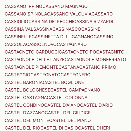
CASSANO IRPINO
CASSANO MAGNAGO
CASSANO SPINOLA
CASSANO VALCUVIA
CASSARO
CASSIGLIO
CASSINA DE' PECCHI
CASSINA RIZZARDI
CASSINA VALSASSINA
CASSINASCO
CASSINE
CASSINELLE
CASSINETTA DI LUGAGNANO
CASSINO
CASSOLA
CASSOLNOVO
CASTAGNARO
CASTAGNETO CARDUCCI
CASTAGNETO PO
CASTAGNITO
CASTAGNOLE DELLE LANZE
CASTAGNOLE MONFERRATO
CASTAGNOLE PIEMONTE
CASTANA
CASTANO PRIMO
CASTEGGIO
CASTEGNATO
CASTEGNERO
CASTEL BARONIA
CASTEL BOGLIONE
CASTEL BOLOGNESE
CASTEL CAMPAGNANO
CASTEL CASTAGNA
CASTEL COLONNA
CASTEL CONDINO
CASTEL D'AIANO
CASTEL D'ARIO
CASTEL D'AZZANO
CASTEL DEL GIUDICE
CASTEL DEL MONTE
CASTEL DEL PIANO
CASTEL DEL RIO
CASTEL DI CASIO
CASTEL DI IERI