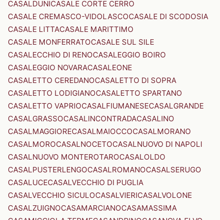
CASALDUNI
CASALE CORTE CERRO
CASALE CREMASCO-VIDOLASCO
CASALE DI SCODOSIA
CASALE LITTA
CASALE MARITTIMO
CASALE MONFERRATO
CASALE SUL SILE
CASALECCHIO DI RENO
CASALEGGIO BOIRO
CASALEGGIO NOVARA
CASALEONE
CASALETTO CEREDANO
CASALETTO DI SOPRA
CASALETTO LODIGIANO
CASALETTO SPARTANO
CASALETTO VAPRIO
CASALFIUMANESE
CASALGRANDE
CASALGRASSO
CASALINCONTRADA
CASALINO
CASALMAGGIORE
CASALMAIOCCO
CASALMORANO
CASALMORO
CASALNOCETO
CASALNUOVO DI NAPOLI
CASALNUOVO MONTEROTARO
CASALOLDO
CASALPUSTERLENGO
CASALROMANO
CASALSERUGO
CASALUCE
CASALVECCHIO DI PUGLIA
CASALVECCHIO SICULO
CASALVIERI
CASALVOLONE
CASALZUIGNO
CASAMARCIANO
CASAMASSIMA