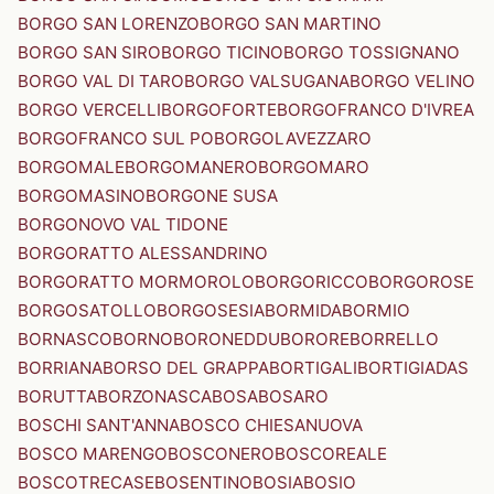
BORGO SAN LORENZO
BORGO SAN MARTINO
BORGO SAN SIRO
BORGO TICINO
BORGO TOSSIGNANO
BORGO VAL DI TARO
BORGO VALSUGANA
BORGO VELINO
BORGO VERCELLI
BORGOFORTE
BORGOFRANCO D'IVREA
BORGOFRANCO SUL PO
BORGOLAVEZZARO
BORGOMALE
BORGOMANERO
BORGOMARO
BORGOMASINO
BORGONE SUSA
BORGONOVO VAL TIDONE
BORGORATTO ALESSANDRINO
BORGORATTO MORMOROLO
BORGORICCO
BORGOROSE
BORGOSATOLLO
BORGOSESIA
BORMIDA
BORMIO
BORNASCO
BORNO
BORONEDDU
BORORE
BORRELLO
BORRIANA
BORSO DEL GRAPPA
BORTIGALI
BORTIGIADAS
BORUTTA
BORZONASCA
BOSA
BOSARO
BOSCHI SANT'ANNA
BOSCO CHIESANUOVA
BOSCO MARENGO
BOSCONERO
BOSCOREALE
BOSCOTRECASE
BOSENTINO
BOSIA
BOSIO