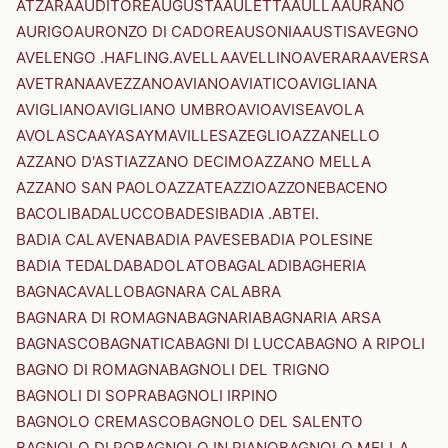
ATZARA
AUDITORE
AUGUSTA
AULETTA
AULLA
AURANO
AURIGO
AURONZO DI CADORE
AUSONIA
AUSTIS
AVEGNO
AVELENGO .HAFLING.
AVELLA
AVELLINO
AVERARA
AVERSA
AVETRANA
AVEZZANO
AVIANO
AVIATICO
AVIGLIANA
AVIGLIANO
AVIGLIANO UMBRO
AVIO
AVISE
AVOLA
AVOLASCA
AYAS
AYMAVILLES
AZEGLIO
AZZANELLO
AZZANO D'ASTI
AZZANO DECIMO
AZZANO MELLA
AZZANO SAN PAOLO
AZZATE
AZZIO
AZZONE
BACENO
BACOLI
BADALUCCO
BADESI
BADIA .ABTEI.
BADIA CALAVENA
BADIA PAVESE
BADIA POLESINE
BADIA TEDALDA
BADOLATO
BAGALADI
BAGHERIA
BAGNACAVALLO
BAGNARA CALABRA
BAGNARA DI ROMAGNA
BAGNARIA
BAGNARIA ARSA
BAGNASCO
BAGNATICA
BAGNI DI LUCCA
BAGNO A RIPOLI
BAGNO DI ROMAGNA
BAGNOLI DEL TRIGNO
BAGNOLI DI SOPRA
BAGNOLI IRPINO
BAGNOLO CREMASCO
BAGNOLO DEL SALENTO
BAGNOLO DI PO
BAGNOLO IN PIANO
BAGNOLO MELLA