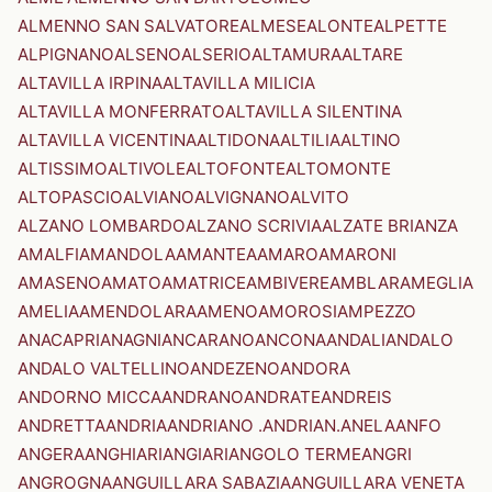
ALMENNO SAN SALVATORE
ALMESE
ALONTE
ALPETTE
ALPIGNANO
ALSENO
ALSERIO
ALTAMURA
ALTARE
ALTAVILLA IRPINA
ALTAVILLA MILICIA
ALTAVILLA MONFERRATO
ALTAVILLA SILENTINA
ALTAVILLA VICENTINA
ALTIDONA
ALTILIA
ALTINO
ALTISSIMO
ALTIVOLE
ALTOFONTE
ALTOMONTE
ALTOPASCIO
ALVIANO
ALVIGNANO
ALVITO
ALZANO LOMBARDO
ALZANO SCRIVIA
ALZATE BRIANZA
AMALFI
AMANDOLA
AMANTEA
AMARO
AMARONI
AMASENO
AMATO
AMATRICE
AMBIVERE
AMBLAR
AMEGLIA
AMELIA
AMENDOLARA
AMENO
AMOROSI
AMPEZZO
ANACAPRI
ANAGNI
ANCARANO
ANCONA
ANDALI
ANDALO
ANDALO VALTELLINO
ANDEZENO
ANDORA
ANDORNO MICCA
ANDRANO
ANDRATE
ANDREIS
ANDRETTA
ANDRIA
ANDRIANO .ANDRIAN.
ANELA
ANFO
ANGERA
ANGHIARI
ANGIARI
ANGOLO TERME
ANGRI
ANGROGNA
ANGUILLARA SABAZIA
ANGUILLARA VENETA