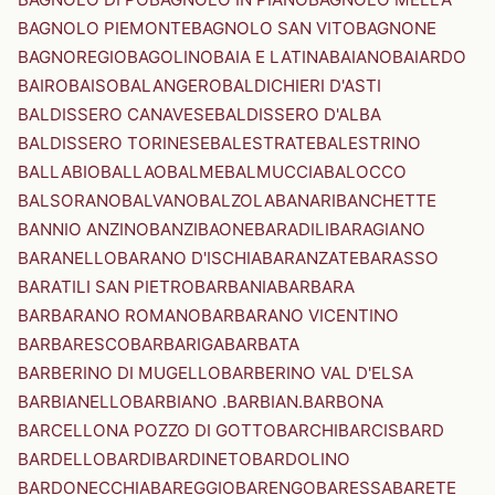
BAGNOLO PIEMONTE
BAGNOLO SAN VITO
BAGNONE
BAGNOREGIO
BAGOLINO
BAIA E LATINA
BAIANO
BAIARDO
BAIRO
BAISO
BALANGERO
BALDICHIERI D'ASTI
BALDISSERO CANAVESE
BALDISSERO D'ALBA
BALDISSERO TORINESE
BALESTRATE
BALESTRINO
BALLABIO
BALLAO
BALME
BALMUCCIA
BALOCCO
BALSORANO
BALVANO
BALZOLA
BANARI
BANCHETTE
BANNIO ANZINO
BANZI
BAONE
BARADILI
BARAGIANO
BARANELLO
BARANO D'ISCHIA
BARANZATE
BARASSO
BARATILI SAN PIETRO
BARBANIA
BARBARA
BARBARANO ROMANO
BARBARANO VICENTINO
BARBARESCO
BARBARIGA
BARBATA
BARBERINO DI MUGELLO
BARBERINO VAL D'ELSA
BARBIANELLO
BARBIANO .BARBIAN.
BARBONA
BARCELLONA POZZO DI GOTTO
BARCHI
BARCIS
BARD
BARDELLO
BARDI
BARDINETO
BARDOLINO
BARDONECCHIA
BAREGGIO
BARENGO
BARESSA
BARETE