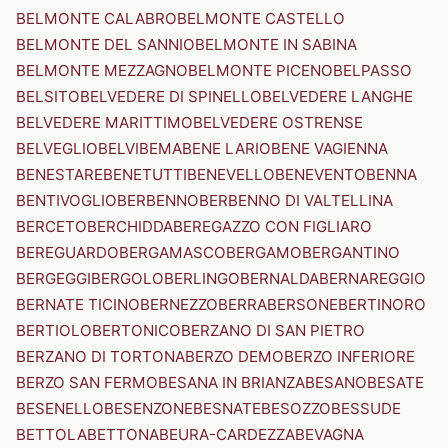
BELMONTE CALABRO
BELMONTE CASTELLO
BELMONTE DEL SANNIO
BELMONTE IN SABINA
BELMONTE MEZZAGNO
BELMONTE PICENO
BELPASSO
BELSITO
BELVEDERE DI SPINELLO
BELVEDERE LANGHE
BELVEDERE MARITTIMO
BELVEDERE OSTRENSE
BELVEGLIO
BELVI
BEMA
BENE LARIO
BENE VAGIENNA
BENESTARE
BENETUTTI
BENEVELLO
BENEVENTO
BENNA
BENTIVOGLIO
BERBENNO
BERBENNO DI VALTELLINA
BERCETO
BERCHIDDA
BEREGAZZO CON FIGLIARO
BEREGUARDO
BERGAMASCO
BERGAMO
BERGANTINO
BERGEGGI
BERGOLO
BERLINGO
BERNALDA
BERNAREGGIO
BERNATE TICINO
BERNEZZO
BERRA
BERSONE
BERTINORO
BERTIOLO
BERTONICO
BERZANO DI SAN PIETRO
BERZANO DI TORTONA
BERZO DEMO
BERZO INFERIORE
BERZO SAN FERMO
BESANA IN BRIANZA
BESANO
BESATE
BESENELLO
BESENZONE
BESNATE
BESOZZO
BESSUDE
BETTOLA
BETTONA
BEURA-CARDEZZA
BEVAGNA