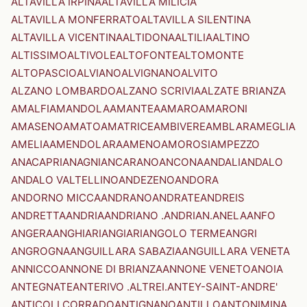
ALTAVILLA IRPINA
ALTAVILLA MILICIA
ALTAVILLA MONFERRATO
ALTAVILLA SILENTINA
ALTAVILLA VICENTINA
ALTIDONA
ALTILIA
ALTINO
ALTISSIMO
ALTIVOLE
ALTOFONTE
ALTOMONTE
ALTOPASCIO
ALVIANO
ALVIGNANO
ALVITO
ALZANO LOMBARDO
ALZANO SCRIVIA
ALZATE BRIANZA
AMALFI
AMANDOLA
AMANTEA
AMARO
AMARONI
AMASENO
AMATO
AMATRICE
AMBIVERE
AMBLAR
AMEGLIA
AMELIA
AMENDOLARA
AMENO
AMOROSI
AMPEZZO
ANACAPRI
ANAGNI
ANCARANO
ANCONA
ANDALI
ANDALO
ANDALO VALTELLINO
ANDEZENO
ANDORA
ANDORNO MICCA
ANDRANO
ANDRATE
ANDREIS
ANDRETTA
ANDRIA
ANDRIANO .ANDRIAN.
ANELA
ANFO
ANGERA
ANGHIARI
ANGIARI
ANGOLO TERME
ANGRI
ANGROGNA
ANGUILLARA SABAZIA
ANGUILLARA VENETA
ANNICCO
ANNONE DI BRIANZA
ANNONE VENETO
ANOIA
ANTEGNATE
ANTERIVO .ALTREI.
ANTEY-SAINT-ANDRE'
ANTICOLI CORRADO
ANTIGNANO
ANTILLO
ANTONIMINA