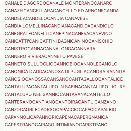
CANALE D'AGORDO
CANALE MONTERANO
CANARO
CANAZEI
CANCELLARA
CANCELLO ED ARNONE
CANDA
CANDELA
CANDELO
CANDIA CANAVESE
CANDIA LOMELLINA
CANDIANA
CANDIDA
CANDIOLO
CANEGRATE
CANELLI
CANEPINA
CANEVA
CANEVINO
CANICATTI'
CANICATTINI BAGNI
CANINO
CANISCHIO
CANISTRO
CANNA
CANNALONGA
CANNARA
CANNERO RIVIERA
CANNETO PAVESE
CANNETO SULL'OGLIO
CANNOBIO
CANNOLE
CANOLO
CANONICA D'ADDA
CANOSA DI PUGLIA
CANOSA SANNITA
CANOSIO
CANOSSA
CANSANO
CANTAGALLO
CANTALICE
CANTALUPA
CANTALUPO IN SABINA
CANTALUPO LIGURE
CANTALUPO NEL SANNIO
CANTARANA
CANTELLO
CANTERANO
CANTIANO
CANTOIRA
CANTU'
CANZANO
CANZO
CAORLE
CAORSO
CAPACCIO
CAPACI
CAPALBIO
CAPANNOLI
CAPANNORI
CAPENA
CAPERGNANICA
CAPESTRANO
CAPIAGO INTIMIANO
CAPISTRANO