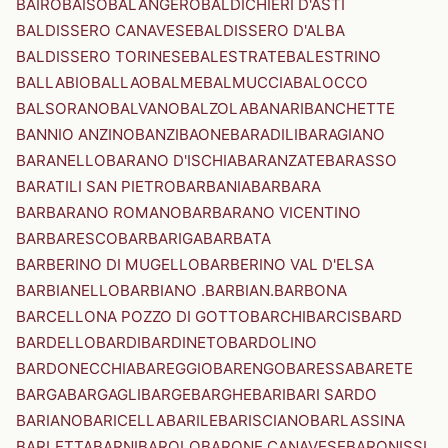
BAIRO
BAISO
BALANGERO
BALDICHIERI D'ASTI
BALDISSERO CANAVESE
BALDISSERO D'ALBA
BALDISSERO TORINESE
BALESTRATE
BALESTRINO
BALLABIO
BALLAO
BALME
BALMUCCIA
BALOCCO
BALSORANO
BALVANO
BALZOLA
BANARI
BANCHETTE
BANNIO ANZINO
BANZI
BAONE
BARADILI
BARAGIANO
BARANELLO
BARANO D'ISCHIA
BARANZATE
BARASSO
BARATILI SAN PIETRO
BARBANIA
BARBARA
BARBARANO ROMANO
BARBARANO VICENTINO
BARBARESCO
BARBARIGA
BARBATA
BARBERINO DI MUGELLO
BARBERINO VAL D'ELSA
BARBIANELLO
BARBIANO .BARBIAN.
BARBONA
BARCELLONA POZZO DI GOTTO
BARCHI
BARCIS
BARD
BARDELLO
BARDI
BARDINETO
BARDOLINO
BARDONECCHIA
BAREGGIO
BARENGO
BARESSA
BARETE
BARGA
BARGAGLI
BARGE
BARGHE
BARI
BARI SARDO
BARIANO
BARICELLA
BARILE
BARISCIANO
BARLASSINA
BARLETTA
BARNI
BAROLO
BARONE CANAVESE
BARONISSI