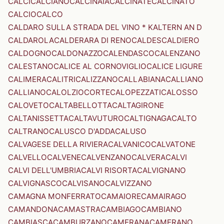
CALCI
CALCIANO
CALCINAIA
CALCINATE
CALCINATO
CALCIO
CALCO
CALDARO SULLA STRADA DEL VINO * KALTERN AN D
CALDAROLA
CALDERARA DI RENO
CALDES
CALDIERO
CALDOGNO
CALDONAZZO
CALENDASCO
CALENZANO
CALESTANO
CALICE AL CORNOVIGLIO
CALICE LIGURE
CALIMERA
CALITRI
CALIZZANO
CALLABIANA
CALLIANO
CALLIANO
CALOLZIOCORTE
CALOPEZZATI
CALOSSO
CALOVETO
CALTABELLOTTA
CALTAGIRONE
CALTANISSETTA
CALTAVUTURO
CALTIGNAGA
CALTO
CALTRANO
CALUSCO D'ADDA
CALUSO
CALVAGESE DELLA RIVIERA
CALVANICO
CALVATONE
CALVELLO
CALVENE
CALVENZANO
CALVERA
CALVI
CALVI DELL'UMBRIA
CALVI RISORTA
CALVIGNANO
CALVIGNASCO
CALVISANO
CALVIZZANO
CAMAGNA MONFERRATO
CAMAIORE
CAMAIRAGO
CAMANDONA
CAMASTRA
CAMBIAGO
CAMBIANO
CAMBIASCA
CAMBURZANO
CAMERANA
CAMERANO