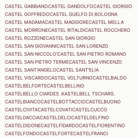
CASTEL GABBIANO
CASTEL GANDOLFO
CASTEL GIORGIO
CASTEL GOFFREDO
CASTEL GUELFO DI BOLOGNA
CASTEL MADAMA
CASTEL MAGGIORE
CASTEL MELLA
CASTEL MORRONE
CASTEL RITALDI
CASTEL ROCCHERO
CASTEL ROZZONE
CASTEL SAN GIORGIO
CASTEL SAN GIOVANNI
CASTEL SAN LORENZO
CASTEL SAN NICCOLO'
CASTEL SAN PIETRO ROMANO
CASTEL SAN PIETRO TERME
CASTEL SAN VINCENZO
CASTEL SANT'ANGELO
CASTEL SANT'ELIA
CASTEL VISCARDO
CASTEL VOLTURNO
CASTELBALDO
CASTELBELFORTE
CASTELBELLINO
CASTELBELLO CIARDES .KASTELBELL TSCHARS.
CASTELBIANCO
CASTELBOTTACCIO
CASTELBUONO
CASTELCIVITA
CASTELCOVATI
CASTELCUCCO
CASTELDACCIA
CASTELDELCI
CASTELDELFINO
CASTELDIDONE
CASTELFIDARDO
CASTELFIORENTINO
CASTELFONDO
CASTELFORTE
CASTELFRANCI