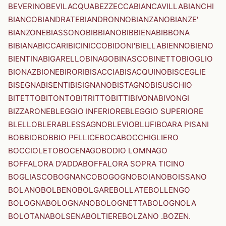
BEVERINO
BEVILACQUA
BEZZECCA
BIANCAVILLA
BIANCHI
BIANCO
BIANDRATE
BIANDRONNO
BIANZANO
BIANZE'
BIANZONE
BIASSONO
BIBBIANO
BIBBIENA
BIBBONA
BIBIANA
BICCARI
BICINICCO
BIDONI'
BIELLA
BIENNO
BIENO
BIENTINA
BIGARELLO
BINAGO
BINASCO
BINETTO
BIOGLIO
BIONAZ
BIONE
BIRORI
BISACCIA
BISACQUINO
BISCEGLIE
BISEGNA
BISENTI
BISIGNANO
BISTAGNO
BISUSCHIO
BITETTO
BITONTO
BITRITTO
BITTI
BIVONA
BIVONGI
BIZZARONE
BLEGGIO INFERIORE
BLEGGIO SUPERIORE
BLELLO
BLERA
BLESSAGNO
BLEVIO
BLUFI
BOARA PISANI
BOBBIO
BOBBIO PELLICE
BOCA
BOCCHIGLIERO
BOCCIOLETO
BOCENAGO
BODIO LOMNAGO
BOFFALORA D'ADDA
BOFFALORA SOPRA TICINO
BOGLIASCO
BOGNANCO
BOGOGNO
BOIANO
BOISSANO
BOLANO
BOLBENO
BOLGARE
BOLLATE
BOLLENGO
BOLOGNA
BOLOGNANO
BOLOGNETTA
BOLOGNOLA
BOLOTANA
BOLSENA
BOLTIERE
BOLZANO .BOZEN.