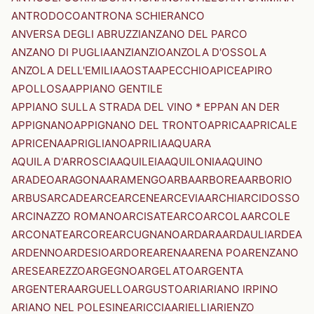
ANTRODOCO
ANTRONA SCHIERANCO
ANVERSA DEGLI ABRUZZI
ANZANO DEL PARCO
ANZANO DI PUGLIA
ANZI
ANZIO
ANZOLA D'OSSOLA
ANZOLA DELL'EMILIA
AOSTA
APECCHIO
APICE
APIRO
APOLLOSA
APPIANO GENTILE
APPIANO SULLA STRADA DEL VINO * EPPAN AN DER
APPIGNANO
APPIGNANO DEL TRONTO
APRICA
APRICALE
APRICENA
APRIGLIANO
APRILIA
AQUARA
AQUILA D'ARROSCIA
AQUILEIA
AQUILONIA
AQUINO
ARADEO
ARAGONA
ARAMENGO
ARBA
ARBOREA
ARBORIO
ARBUS
ARCADE
ARCE
ARCENE
ARCEVIA
ARCHI
ARCIDOSSO
ARCINAZZO ROMANO
ARCISATE
ARCO
ARCOLA
ARCOLE
ARCONATE
ARCORE
ARCUGNANO
ARDARA
ARDAULI
ARDEA
ARDENNO
ARDESIO
ARDORE
ARENA
ARENA PO
ARENZANO
ARESE
AREZZO
ARGEGNO
ARGELATO
ARGENTA
ARGENTERA
ARGUELLO
ARGUSTO
ARI
ARIANO IRPINO
ARIANO NEL POLESINE
ARICCIA
ARIELLI
ARIENZO