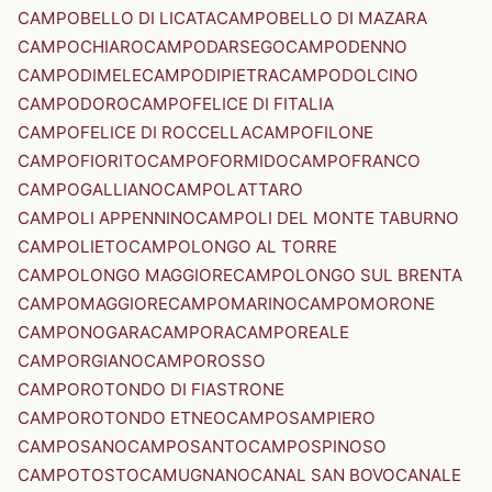
CAMPOBELLO DI LICATA
CAMPOBELLO DI MAZARA
CAMPOCHIARO
CAMPODARSEGO
CAMPODENNO
CAMPODIMELE
CAMPODIPIETRA
CAMPODOLCINO
CAMPODORO
CAMPOFELICE DI FITALIA
CAMPOFELICE DI ROCCELLA
CAMPOFILONE
CAMPOFIORITO
CAMPOFORMIDO
CAMPOFRANCO
CAMPOGALLIANO
CAMPOLATTARO
CAMPOLI APPENNINO
CAMPOLI DEL MONTE TABURNO
CAMPOLIETO
CAMPOLONGO AL TORRE
CAMPOLONGO MAGGIORE
CAMPOLONGO SUL BRENTA
CAMPOMAGGIORE
CAMPOMARINO
CAMPOMORONE
CAMPONOGARA
CAMPORA
CAMPOREALE
CAMPORGIANO
CAMPOROSSO
CAMPOROTONDO DI FIASTRONE
CAMPOROTONDO ETNEO
CAMPOSAMPIERO
CAMPOSANO
CAMPOSANTO
CAMPOSPINOSO
CAMPOTOSTO
CAMUGNANO
CANAL SAN BOVO
CANALE