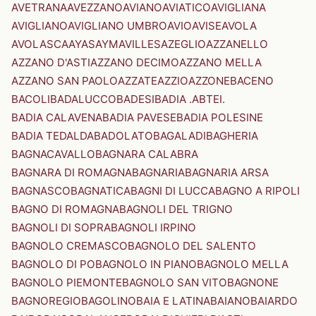
AVETRANA
AVEZZANO
AVIANO
AVIATICO
AVIGLIANA
AVIGLIANO
AVIGLIANO UMBRO
AVIO
AVISE
AVOLA
AVOLASCA
AYAS
AYMAVILLES
AZEGLIO
AZZANELLO
AZZANO D'ASTI
AZZANO DECIMO
AZZANO MELLA
AZZANO SAN PAOLO
AZZATE
AZZIO
AZZONE
BACENO
BACOLI
BADALUCCO
BADESI
BADIA .ABTEI.
BADIA CALAVENA
BADIA PAVESE
BADIA POLESINE
BADIA TEDALDA
BADOLATO
BAGALADI
BAGHERIA
BAGNACAVALLO
BAGNARA CALABRA
BAGNARA DI ROMAGNA
BAGNARIA
BAGNARIA ARSA
BAGNASCO
BAGNATICA
BAGNI DI LUCCA
BAGNO A RIPOLI
BAGNO DI ROMAGNA
BAGNOLI DEL TRIGNO
BAGNOLI DI SOPRA
BAGNOLI IRPINO
BAGNOLO CREMASCO
BAGNOLO DEL SALENTO
BAGNOLO DI PO
BAGNOLO IN PIANO
BAGNOLO MELLA
BAGNOLO PIEMONTE
BAGNOLO SAN VITO
BAGNONE
BAGNOREGIO
BAGOLINO
BAIA E LATINA
BAIANO
BAIARDO