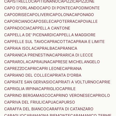
CAPISTRELLO
CAPITIGNANO
CAPIZZI
CAPIZZONE
CAPO D'ORLANDO
CAPO DI PONTE
CAPODIMONTE
CAPODRISE
CAPOLIVERI
CAPOLONA
CAPONAGO
CAPORCIANO
CAPOSELE
CAPOTERRA
CAPOVALLE
CAPPADOCIA
CAPPELLA CANTONE
CAPPELLA DE' PICENARDI
CAPPELLA MAGGIORE
CAPPELLE SUL TAVO
CAPRACOTTA
CAPRAIA E LIMITE
CAPRAIA ISOLA
CAPRALBA
CAPRANICA
CAPRANICA PRENESTINA
CAPRARICA DI LECCE
CAPRAROLA
CAPRAUNA
CAPRESE MICHELANGELO
CAPREZZO
CAPRI
CAPRI LEONE
CAPRIANA
CAPRIANO DEL COLLE
CAPRIATA D'ORBA
CAPRIATE SAN GERVASIO
CAPRIATI A VOLTURNO
CAPRIE
CAPRIGLIA IRPINA
CAPRIGLIO
CAPRILE
CAPRINO BERGAMASCO
CAPRINO VERONESE
CAPRIOLO
CAPRIVA DEL FRIULI
CAPUA
CAPURSO
CARAFFA DEL BIANCO
CARAFFA DI CATANZARO
CARAGLIO
CARAMAGNA PIEMONTE
CARAMANICO TERME