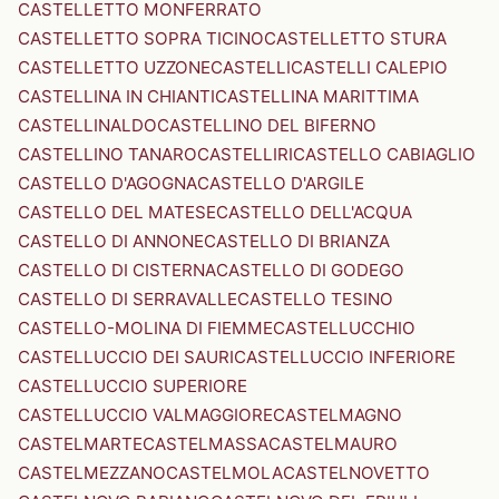
CASTELLETTO MONFERRATO
CASTELLETTO SOPRA TICINO
CASTELLETTO STURA
CASTELLETTO UZZONE
CASTELLI
CASTELLI CALEPIO
CASTELLINA IN CHIANTI
CASTELLINA MARITTIMA
CASTELLINALDO
CASTELLINO DEL BIFERNO
CASTELLINO TANARO
CASTELLIRI
CASTELLO CABIAGLIO
CASTELLO D'AGOGNA
CASTELLO D'ARGILE
CASTELLO DEL MATESE
CASTELLO DELL'ACQUA
CASTELLO DI ANNONE
CASTELLO DI BRIANZA
CASTELLO DI CISTERNA
CASTELLO DI GODEGO
CASTELLO DI SERRAVALLE
CASTELLO TESINO
CASTELLO-MOLINA DI FIEMME
CASTELLUCCHIO
CASTELLUCCIO DEI SAURI
CASTELLUCCIO INFERIORE
CASTELLUCCIO SUPERIORE
CASTELLUCCIO VALMAGGIORE
CASTELMAGNO
CASTELMARTE
CASTELMASSA
CASTELMAURO
CASTELMEZZANO
CASTELMOLA
CASTELNOVETTO