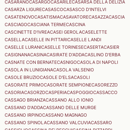
CASARANO
CASARGO
CASARILE
CASARSA DELLA DELIZIA
CASARZA LIGURE
CASASCO
CASASCO D'INTELVI
CASATENOVO
CASATISMA
CASAVATORE
CASAZZA
CASCIA
CASCIAGO
CASCIANA TERME
CASCINA
CASCINETTE D'IVREA
CASEI GEROLA
CASELETTE
CASELLA
CASELLE IN PITTARI
CASELLE LANDI
CASELLE LURANI
CASELLE TORINESE
CASERTA
CASIER
CASIGNANA
CASINA
CASIRATE D'ADDA
CASLINO D'ERBA
CASNATE CON BERNATE
CASNIGO
CASOLA DI NAPOLI
CASOLA IN LUNIGIANA
CASOLA VALSENIO
CASOLE BRUZIO
CASOLE D'ELSA
CASOLI
CASORATE PRIMO
CASORATE SEMPIONE
CASOREZZO
CASORIA
CASORZO
CASPERIA
CASPOGGIO
CASSACCO
CASSAGO BRIANZA
CASSANO ALLO IONIO
CASSANO D'ADDA
CASSANO DELLE MURGE
CASSANO IRPINO
CASSANO MAGNAGO
CASSANO SPINOLA
CASSANO VALCUVIA
CASSARO