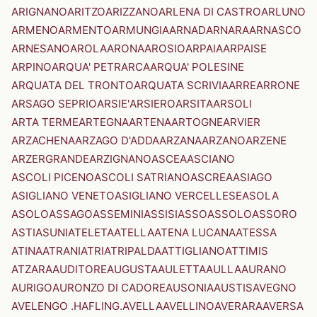
ARIGNANO
ARITZO
ARIZZANO
ARLENA DI CASTRO
ARLUNO
ARMENO
ARMENTO
ARMUNGIA
ARNAD
ARNARA
ARNASCO
ARNESANO
AROLA
ARONA
AROSIO
ARPAIA
ARPAISE
ARPINO
ARQUA' PETRARCA
ARQUA' POLESINE
ARQUATA DEL TRONTO
ARQUATA SCRIVIA
ARRE
ARRONE
ARSAGO SEPRIO
ARSIE'
ARSIERO
ARSITA
ARSOLI
ARTA TERME
ARTEGNA
ARTENA
ARTOGNE
ARVIER
ARZACHENA
ARZAGO D'ADDA
ARZANA
ARZANO
ARZENE
ARZERGRANDE
ARZIGNANO
ASCEA
ASCIANO
ASCOLI PICENO
ASCOLI SATRIANO
ASCREA
ASIAGO
ASIGLIANO VENETO
ASIGLIANO VERCELLESE
ASOLA
ASOLO
ASSAGO
ASSEMINI
ASSISI
ASSO
ASSOLO
ASSORO
ASTI
ASUNI
ATELETA
ATELLA
ATENA LUCANA
ATESSA
ATINA
ATRANI
ATRI
ATRIPALDA
ATTIGLIANO
ATTIMIS
ATZARA
AUDITORE
AUGUSTA
AULETTA
AULLA
AURANO
AURIGO
AURONZO DI CADORE
AUSONIA
AUSTIS
AVEGNO
AVELENGO .HAFLING.
AVELLA
AVELLINO
AVERARA
AVERSA