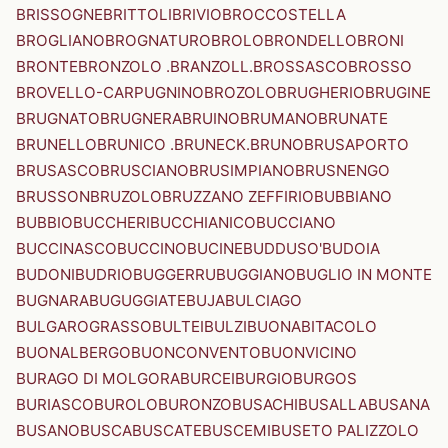
BRISSOGNE
BRITTOLI
BRIVIO
BROCCOSTELLA
BROGLIANO
BROGNATURO
BROLO
BRONDELLO
BRONI
BRONTE
BRONZOLO .BRANZOLL.
BROSSASCO
BROSSO
BROVELLO-CARPUGNINO
BROZOLO
BRUGHERIO
BRUGINE
BRUGNATO
BRUGNERA
BRUINO
BRUMANO
BRUNATE
BRUNELLO
BRUNICO .BRUNECK.
BRUNO
BRUSAPORTO
BRUSASCO
BRUSCIANO
BRUSIMPIANO
BRUSNENGO
BRUSSON
BRUZOLO
BRUZZANO ZEFFIRIO
BUBBIANO
BUBBIO
BUCCHERI
BUCCHIANICO
BUCCIANO
BUCCINASCO
BUCCINO
BUCINE
BUDDUSO'
BUDOIA
BUDONI
BUDRIO
BUGGERRU
BUGGIANO
BUGLIO IN MONTE
BUGNARA
BUGUGGIATE
BUJA
BULCIAGO
BULGAROGRASSO
BULTEI
BULZI
BUONABITACOLO
BUONALBERGO
BUONCONVENTO
BUONVICINO
BURAGO DI MOLGORA
BURCEI
BURGIO
BURGOS
BURIASCO
BUROLO
BURONZO
BUSACHI
BUSALLA
BUSANA
BUSANO
BUSCA
BUSCATE
BUSCEMI
BUSETO PALIZZOLO