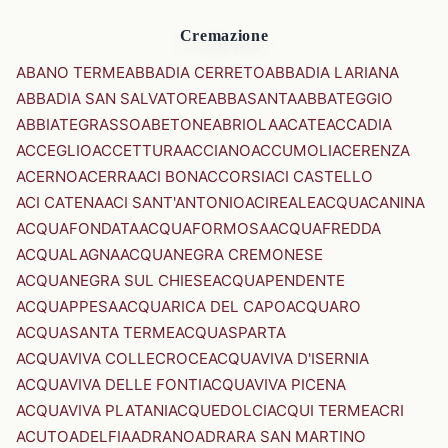
Cremazione
ABANO TERME
ABBADIA CERRETO
ABBADIA LARIANA
ABBADIA SAN SALVATORE
ABBASANTA
ABBATEGGIO
ABBIATEGRASSO
ABETONE
ABRIOLA
ACATE
ACCADIA
ACCEGLIO
ACCETTURA
ACCIANO
ACCUMOLI
ACERENZA
ACERNO
ACERRA
ACI BONACCORSI
ACI CASTELLO
ACI CATENA
ACI SANT'ANTONIO
ACIREALE
ACQUACANINA
ACQUAFONDATA
ACQUAFORMOSA
ACQUAFREDDA
ACQUALAGNA
ACQUANEGRA CREMONESE
ACQUANEGRA SUL CHIESE
ACQUAPENDENTE
ACQUAPPESA
ACQUARICA DEL CAPO
ACQUARO
ACQUASANTA TERME
ACQUASPARTA
ACQUAVIVA COLLECROCE
ACQUAVIVA D'ISERNIA
ACQUAVIVA DELLE FONTI
ACQUAVIVA PICENA
ACQUAVIVA PLATANI
ACQUEDOLCI
ACQUI TERME
ACRI
ACUTO
ADELFIA
ADRANO
ADRARA SAN MARTINO