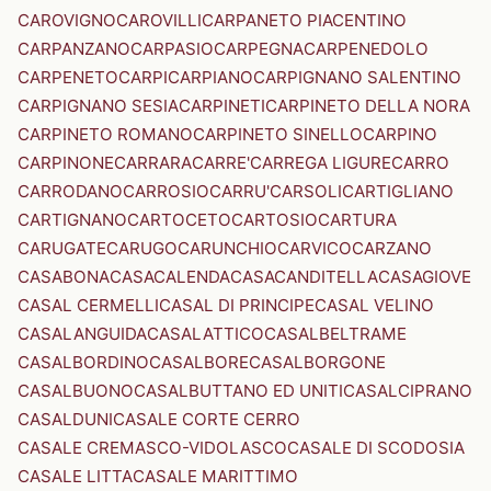
CAROVIGNO
CAROVILLI
CARPANETO PIACENTINO
CARPANZANO
CARPASIO
CARPEGNA
CARPENEDOLO
CARPENETO
CARPI
CARPIANO
CARPIGNANO SALENTINO
CARPIGNANO SESIA
CARPINETI
CARPINETO DELLA NORA
CARPINETO ROMANO
CARPINETO SINELLO
CARPINO
CARPINONE
CARRARA
CARRE'
CARREGA LIGURE
CARRO
CARRODANO
CARROSIO
CARRU'
CARSOLI
CARTIGLIANO
CARTIGNANO
CARTOCETO
CARTOSIO
CARTURA
CARUGATE
CARUGO
CARUNCHIO
CARVICO
CARZANO
CASABONA
CASACALENDA
CASACANDITELLA
CASAGIOVE
CASAL CERMELLI
CASAL DI PRINCIPE
CASAL VELINO
CASALANGUIDA
CASALATTICO
CASALBELTRAME
CASALBORDINO
CASALBORE
CASALBORGONE
CASALBUONO
CASALBUTTANO ED UNITI
CASALCIPRANO
CASALDUNI
CASALE CORTE CERRO
CASALE CREMASCO-VIDOLASCO
CASALE DI SCODOSIA
CASALE LITTA
CASALE MARITTIMO