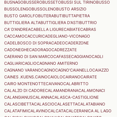
BUSNAGO
BUSSERO
BUSSETO
BUSSI SUL TIRINO
BUSSO
BUSSOLENGO
BUSSOLENO
BUSTO ARSIZIO
BUSTO GAROLFO
BUTERA
BUTI
BUTTAPIETRA
BUTTIGLIERA ALTA
BUTTIGLIERA D'ASTI
BUTTRIO
CA' D'ANDREA
CABELLA LIGURE
CABIATE
CABRAS
CACCAMO
CACCURI
CADEGLIANO-VICONAGO
CADELBOSCO DI SOPRA
CADEO
CADERZONE
CADONEGHE
CADORAGO
CADREZZATE
CAERANO DI SAN MARCO
CAFASSE
CAGGIANO
CAGLI
CAGLIARI
CAGLIO
CAGNANO AMITERNO
CAGNANO VARANO
CAGNO
CAGNO'
CAIANELLO
CAIAZZO
CAINES .KUENS.
CAINO
CAIOLO
CAIRANO
CAIRATE
CAIRO MONTENOTTE
CAIVANO
CALABRITTO
CALALZO DI CADORE
CALAMANDRANA
CALAMONACI
CALANGIANUS
CALANNA
CALASCA-CASTIGLIONE
CALASCIBETTA
CALASCIO
CALASETTA
CALATABIANO
CALATAFIMI
CALAVINO
CALCATA
CALCERANICA AL LAGO