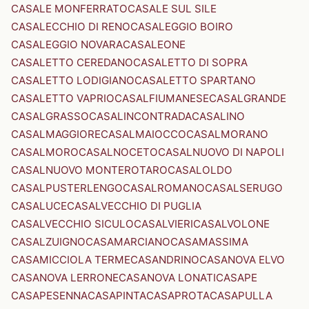
CASALE MONFERRATO
CASALE SUL SILE
CASALECCHIO DI RENO
CASALEGGIO BOIRO
CASALEGGIO NOVARA
CASALEONE
CASALETTO CEREDANO
CASALETTO DI SOPRA
CASALETTO LODIGIANO
CASALETTO SPARTANO
CASALETTO VAPRIO
CASALFIUMANESE
CASALGRANDE
CASALGRASSO
CASALINCONTRADA
CASALINO
CASALMAGGIORE
CASALMAIOCCO
CASALMORANO
CASALMORO
CASALNOCETO
CASALNUOVO DI NAPOLI
CASALNUOVO MONTEROTARO
CASALOLDO
CASALPUSTERLENGO
CASALROMANO
CASALSERUGO
CASALUCE
CASALVECCHIO DI PUGLIA
CASALVECCHIO SICULO
CASALVIERI
CASALVOLONE
CASALZUIGNO
CASAMARCIANO
CASAMASSIMA
CASAMICCIOLA TERME
CASANDRINO
CASANOVA ELVO
CASANOVA LERRONE
CASANOVA LONATI
CASAPE
CASAPESENNA
CASAPINTA
CASAPROTA
CASAPULLA