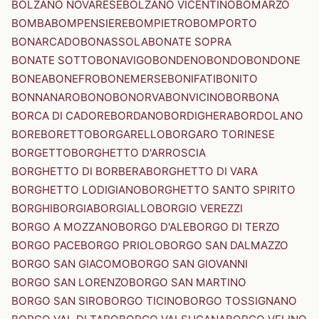
BOLZANO NOVARESE
BOLZANO VICENTINO
BOMARZO
BOMBA
BOMPENSIERE
BOMPIETRO
BOMPORTO
BONARCADO
BONASSOLA
BONATE SOPRA
BONATE SOTTO
BONAVIGO
BONDENO
BONDO
BONDONE
BONEA
BONEFRO
BONEMERSE
BONIFATI
BONITO
BONNANARO
BONO
BONORVA
BONVICINO
BORBONA
BORCA DI CADORE
BORDANO
BORDIGHERA
BORDOLANO
BORE
BORETTO
BORGARELLO
BORGARO TORINESE
BORGETTO
BORGHETTO D'ARROSCIA
BORGHETTO DI BORBERA
BORGHETTO DI VARA
BORGHETTO LODIGIANO
BORGHETTO SANTO SPIRITO
BORGHI
BORGIA
BORGIALLO
BORGIO VEREZZI
BORGO A MOZZANO
BORGO D'ALE
BORGO DI TERZO
BORGO PACE
BORGO PRIOLO
BORGO SAN DALMAZZO
BORGO SAN GIACOMO
BORGO SAN GIOVANNI
BORGO SAN LORENZO
BORGO SAN MARTINO
BORGO SAN SIRO
BORGO TICINO
BORGO TOSSIGNANO