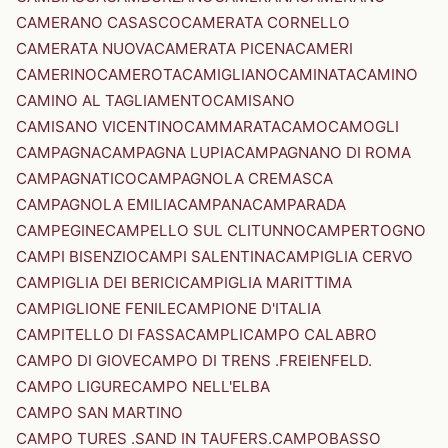
CAMERANO CASASCO
CAMERATA CORNELLO
CAMERATA NUOVA
CAMERATA PICENA
CAMERI
CAMERINO
CAMEROTA
CAMIGLIANO
CAMINATA
CAMINO
CAMINO AL TAGLIAMENTO
CAMISANO
CAMISANO VICENTINO
CAMMARATA
CAMO
CAMOGLI
CAMPAGNA
CAMPAGNA LUPIA
CAMPAGNANO DI ROMA
CAMPAGNATICO
CAMPAGNOLA CREMASCA
CAMPAGNOLA EMILIA
CAMPANA
CAMPARADA
CAMPEGINE
CAMPELLO SUL CLITUNNO
CAMPERTOGNO
CAMPI BISENZIO
CAMPI SALENTINA
CAMPIGLIA CERVO
CAMPIGLIA DEI BERICI
CAMPIGLIA MARITTIMA
CAMPIGLIONE FENILE
CAMPIONE D'ITALIA
CAMPITELLO DI FASSA
CAMPLI
CAMPO CALABRO
CAMPO DI GIOVE
CAMPO DI TRENS .FREIENFELD.
CAMPO LIGURE
CAMPO NELL'ELBA
CAMPO SAN MARTINO
CAMPO TURES .SAND IN TAUFERS.
CAMPOBASSO