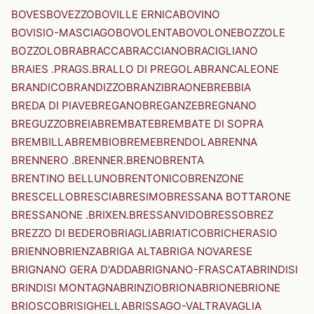
BOVES
BOVEZZO
BOVILLE ERNICA
BOVINO
BOVISIO-MASCIAGO
BOVOLENTA
BOVOLONE
BOZZOLE
BOZZOLO
BRA
BRACCA
BRACCIANO
BRACIGLIANO
BRAIES .PRAGS.
BRALLO DI PREGOLA
BRANCALEONE
BRANDICO
BRANDIZZO
BRANZI
BRAONE
BREBBIA
BREDA DI PIAVE
BREGANO
BREGANZE
BREGNANO
BREGUZZO
BREIA
BREMBATE
BREMBATE DI SOPRA
BREMBILLA
BREMBIO
BREME
BRENDOLA
BRENNA
BRENNERO .BRENNER.
BRENO
BRENTA
BRENTINO BELLUNO
BRENTONICO
BRENZONE
BRESCELLO
BRESCIA
BRESIMO
BRESSANA BOTTARONE
BRESSANONE .BRIXEN.
BRESSANVIDO
BRESSO
BREZ
BREZZO DI BEDERO
BRIAGLIA
BRIATICO
BRICHERASIO
BRIENNO
BRIENZA
BRIGA ALTA
BRIGA NOVARESE
BRIGNANO GERA D'ADDA
BRIGNANO-FRASCATA
BRINDISI
BRINDISI MONTAGNA
BRINZIO
BRIONA
BRIONE
BRIONE
BRIOSCO
BRISIGHELLA
BRISSAGO-VALTRAVAGLIA