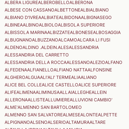
ALBERA LIGURE
ALBEROBELLO
ALBERONA
ALBESE CON CASSANO
ALBETTONE
ALBI
ALBIANO
ALBIANO D'IVREA
ALBIATE
ALBIDONA
ALBIGNASEGO
ALBINEA
ALBINO
ALBIOLO
ALBISOLA SUPERIORE
ALBISSOLA MARINA
ALBIZZATE
ALBONESE
ALBOSAGGIA
ALBUGNANO
ALBUZZANO
ALCAMO
ALCARA LI FUSI
ALDENO
ALDINO .ALDEIN.
ALES
ALESSANDRIA
ALESSANDRIA DEL CARRETTO
ALESSANDRIA DELLA ROCCA
ALESSANO
ALEZIO
ALFANO
ALFEDENA
ALFIANELLO
ALFIANO NATTA
ALFONSINE
ALGHERO
ALGUA
ALI'
ALI' TERME
ALIA
ALIANO
ALICE BEL COLLE
ALICE CASTELLO
ALICE SUPERIORE
ALIFE
ALIMENA
ALIMINUSA
ALLAI
ALLEGHE
ALLEIN
ALLERONA
ALLISTE
ALLUMIERE
ALLUVIONI CAMBIO'
ALME'
ALMENNO SAN BARTOLOMEO
ALMENNO SAN SALVATORE
ALMESE
ALONTE
ALPETTE
ALPIGNANO
ALSENO
ALSERIO
ALTAMURA
ALTARE