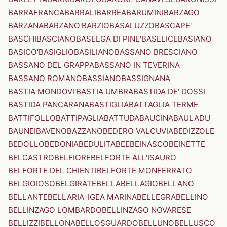
BARRAFRANCA
BARRALI
BARREA
BARUMINI
BARZAGO
BARZANA
BARZANO'
BARZIO
BASALUZZO
BASCAPE'
BASCHI
BASCIANO
BASELGA DI PINE'
BASELICE
BASIANO
BASICO'
BASIGLIO
BASILIANO
BASSANO BRESCIANO
BASSANO DEL GRAPPA
BASSANO IN TEVERINA
BASSANO ROMANO
BASSIANO
BASSIGNANA
BASTIA MONDOVI'
BASTIA UMBRA
BASTIDA DE' DOSSI
BASTIDA PANCARANA
BASTIGLIA
BATTAGLIA TERME
BATTIFOLLO
BATTIPAGLIA
BATTUDA
BAUCINA
BAULADU
BAUNEI
BAVENO
BAZZANO
BEDERO VALCUVIA
BEDIZZOLE
BEDOLLO
BEDONIA
BEDULITA
BEE
BEINASCO
BEINETTE
BELCASTRO
BELFIORE
BELFORTE ALL'ISAURO
BELFORTE DEL CHIENTI
BELFORTE MONFERRATO
BELGIOIOSO
BELGIRATE
BELLA
BELLAGIO
BELLANO
BELLANTE
BELLARIA-IGEA MARINA
BELLEGRA
BELLINO
BELLINZAGO LOMBARDO
BELLINZAGO NOVARESE
BELLIZZI
BELLONA
BELLOSGUARDO
BELLUNO
BELLUSCO