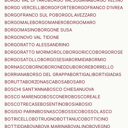
BORGO VAL DI TARO
BORGO VALSUGANA
BORGO VELINO
BORGO VERCELLI
BORGOFORTE
BORGOFRANCO D'IVREA
BORGOFRANCO SUL PO
BORGOLAVEZZARO
BORGOMALE
BORGOMANERO
BORGOMARO
BORGOMASINO
BORGONE SUSA
BORGONOVO VAL TIDONE
BORGORATTO ALESSANDRINO
BORGORATTO MORMOROLO
BORGORICCO
BORGOROSE
BORGOSATOLLO
BORGOSESIA
BORMIDA
BORMIO
BORNASCO
BORNO
BORONEDDU
BORORE
BORRELLO
BORRIANA
BORSO DEL GRAPPA
BORTIGALI
BORTIGIADAS
BORUTTA
BORZONASCA
BOSA
BOSARO
BOSCHI SANT'ANNA
BOSCO CHIESANUOVA
BOSCO MARENGO
BOSCONERO
BOSCOREALE
BOSCOTRECASE
BOSENTINO
BOSIA
BOSIO
BOSISIO PARINI
BOSNASCO
BOSSICO
BOSSOLASCO
BOTRICELLO
BOTRUGNO
BOTTANUCO
BOTTICINO
BOTTIDDA
BOVA
BOVA MARINA
BOVALINO
BOVEGNO