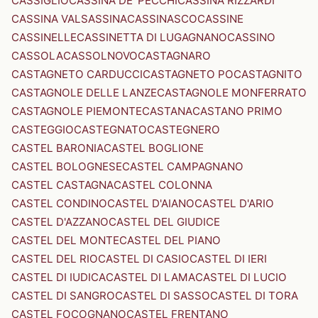
CASSIGLIO
CASSINA DE' PECCHI
CASSINA RIZZARDI
CASSINA VALSASSINA
CASSINASCO
CASSINE
CASSINELLE
CASSINETTA DI LUGAGNANO
CASSINO
CASSOLA
CASSOLNOVO
CASTAGNARO
CASTAGNETO CARDUCCI
CASTAGNETO PO
CASTAGNITO
CASTAGNOLE DELLE LANZE
CASTAGNOLE MONFERRATO
CASTAGNOLE PIEMONTE
CASTANA
CASTANO PRIMO
CASTEGGIO
CASTEGNATO
CASTEGNERO
CASTEL BARONIA
CASTEL BOGLIONE
CASTEL BOLOGNESE
CASTEL CAMPAGNANO
CASTEL CASTAGNA
CASTEL COLONNA
CASTEL CONDINO
CASTEL D'AIANO
CASTEL D'ARIO
CASTEL D'AZZANO
CASTEL DEL GIUDICE
CASTEL DEL MONTE
CASTEL DEL PIANO
CASTEL DEL RIO
CASTEL DI CASIO
CASTEL DI IERI
CASTEL DI IUDICA
CASTEL DI LAMA
CASTEL DI LUCIO
CASTEL DI SANGRO
CASTEL DI SASSO
CASTEL DI TORA
CASTEL FOCOGNANO
CASTEL FRENTANO