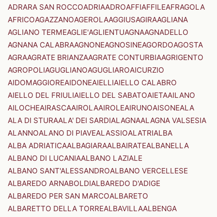
ADRARA SAN ROCCO
ADRIA
ADRO
AFFI
AFFILE
AFRAGOLA
AFRICO
AGAZZANO
AGEROLA
AGGIUS
AGIRA
AGLIANA
AGLIANO TERME
AGLIE'
AGLIENTU
AGNA
AGNADELLO
AGNANA CALABRA
AGNONE
AGNOSINE
AGORDO
AGOSTA
AGRA
AGRATE BRIANZA
AGRATE CONTURBIA
AGRIGENTO
AGROPOLI
AGUGLIANO
AGUGLIARO
AICURZIO
AIDOMAGGIORE
AIDONE
AIELLI
AIELLO CALABRO
AIELLO DEL FRIULI
AIELLO DEL SABATO
AIETA
AILANO
AILOCHE
AIRASCA
AIROLA
AIROLE
AIRUNO
AISONE
ALA
ALA DI STURA
ALA' DEI SARDI
ALAGNA
ALAGNA VALSESIA
ALANNO
ALANO DI PIAVE
ALASSIO
ALATRI
ALBA
ALBA ADRIATICA
ALBAGIARA
ALBAIRATE
ALBANELLA
ALBANO DI LUCANIA
ALBANO LAZIALE
ALBANO SANT'ALESSANDRO
ALBANO VERCELLESE
ALBAREDO ARNABOLDI
ALBAREDO D'ADIGE
ALBAREDO PER SAN MARCO
ALBARETO
ALBARETTO DELLA TORRE
ALBAVILLA
ALBENGA