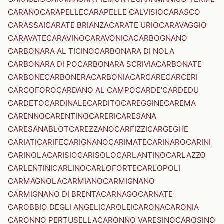
CARANO
CARAPELLE
CARAPELLE CALVISIO
CARASCO
CARASSAI
CARATE BRIANZA
CARATE URIO
CARAVAGGIO
CARAVATE
CARAVINO
CARAVONICA
CARBOGNANO
CARBONARA AL TICINO
CARBONARA DI NOLA
CARBONARA DI PO
CARBONARA SCRIVIA
CARBONATE
CARBONE
CARBONERA
CARBONIA
CARCARE
CARCERI
CARCOFORO
CARDANO AL CAMPO
CARDE'
CARDEDU
CARDETO
CARDINALE
CARDITO
CAREGGINE
CAREMA
CARENNO
CARENTINO
CARERI
CARESANA
CARESANABLOT
CAREZZANO
CARFIZZI
CARGEGHE
CARIATI
CARIFE
CARIGNANO
CARIMATE
CARINARO
CARINI
CARINOLA
CARISIO
CARISOLO
CARLANTINO
CARLAZZO
CARLENTINI
CARLINO
CARLOFORTE
CARLOPOLI
CARMAGNOLA
CARMIANO
CARMIGNANO
CARMIGNANO DI BRENTA
CARNAGO
CARNATE
CAROBBIO DEGLI ANGELI
CAROLEI
CARONA
CARONIA
CARONNO PERTUSELLA
CARONNO VARESINO
CAROSINO