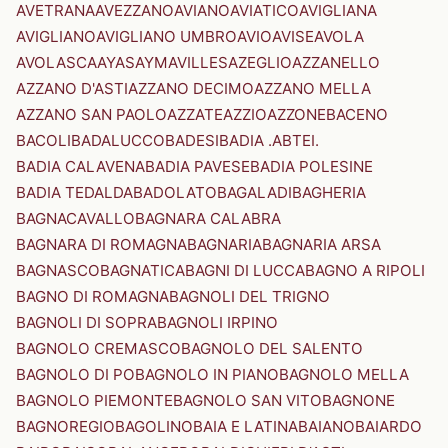
AVETRANA
AVEZZANO
AVIANO
AVIATICO
AVIGLIANA
AVIGLIANO
AVIGLIANO UMBRO
AVIO
AVISE
AVOLA
AVOLASCA
AYAS
AYMAVILLES
AZEGLIO
AZZANELLO
AZZANO D'ASTI
AZZANO DECIMO
AZZANO MELLA
AZZANO SAN PAOLO
AZZATE
AZZIO
AZZONE
BACENO
BACOLI
BADALUCCO
BADESI
BADIA .ABTEI.
BADIA CALAVENA
BADIA PAVESE
BADIA POLESINE
BADIA TEDALDA
BADOLATO
BAGALADI
BAGHERIA
BAGNACAVALLO
BAGNARA CALABRA
BAGNARA DI ROMAGNA
BAGNARIA
BAGNARIA ARSA
BAGNASCO
BAGNATICA
BAGNI DI LUCCA
BAGNO A RIPOLI
BAGNO DI ROMAGNA
BAGNOLI DEL TRIGNO
BAGNOLI DI SOPRA
BAGNOLI IRPINO
BAGNOLO CREMASCO
BAGNOLO DEL SALENTO
BAGNOLO DI PO
BAGNOLO IN PIANO
BAGNOLO MELLA
BAGNOLO PIEMONTE
BAGNOLO SAN VITO
BAGNONE
BAGNOREGIO
BAGOLINO
BAIA E LATINA
BAIANO
BAIARDO