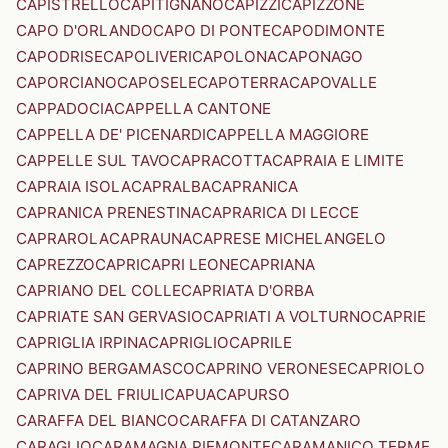
CAPISTRELLO
CAPITIGNANO
CAPIZZI
CAPIZZONE
CAPO D'ORLANDO
CAPO DI PONTE
CAPODIMONTE
CAPODRISE
CAPOLIVERI
CAPOLONA
CAPONAGO
CAPORCIANO
CAPOSELE
CAPOTERRA
CAPOVALLE
CAPPADOCIA
CAPPELLA CANTONE
CAPPELLA DE' PICENARDI
CAPPELLA MAGGIORE
CAPPELLE SUL TAVO
CAPRACOTTA
CAPRAIA E LIMITE
CAPRAIA ISOLA
CAPRALBA
CAPRANICA
CAPRANICA PRENESTINA
CAPRARICA DI LECCE
CAPRAROLA
CAPRAUNA
CAPRESE MICHELANGELO
CAPREZZO
CAPRI
CAPRI LEONE
CAPRIANA
CAPRIANO DEL COLLE
CAPRIATA D'ORBA
CAPRIATE SAN GERVASIO
CAPRIATI A VOLTURNO
CAPRIE
CAPRIGLIA IRPINA
CAPRIGLIO
CAPRILE
CAPRINO BERGAMASCO
CAPRINO VERONESE
CAPRIOLO
CAPRIVA DEL FRIULI
CAPUA
CAPURSO
CARAFFA DEL BIANCO
CARAFFA DI CATANZARO
CARAGLIO
CARAMAGNA PIEMONTE
CARAMANICO TERME