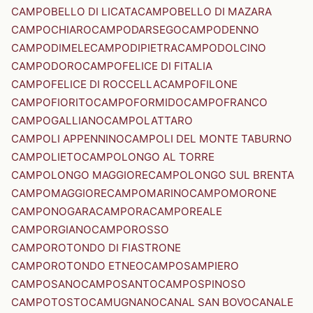
CAMPOBELLO DI LICATA
CAMPOBELLO DI MAZARA
CAMPOCHIARO
CAMPODARSEGO
CAMPODENNO
CAMPODIMELE
CAMPODIPIETRA
CAMPODOLCINO
CAMPODORO
CAMPOFELICE DI FITALIA
CAMPOFELICE DI ROCCELLA
CAMPOFILONE
CAMPOFIORITO
CAMPOFORMIDO
CAMPOFRANCO
CAMPOGALLIANO
CAMPOLATTARO
CAMPOLI APPENNINO
CAMPOLI DEL MONTE TABURNO
CAMPOLIETO
CAMPOLONGO AL TORRE
CAMPOLONGO MAGGIORE
CAMPOLONGO SUL BRENTA
CAMPOMAGGIORE
CAMPOMARINO
CAMPOMORONE
CAMPONOGARA
CAMPORA
CAMPOREALE
CAMPORGIANO
CAMPOROSSO
CAMPOROTONDO DI FIASTRONE
CAMPOROTONDO ETNEO
CAMPOSAMPIERO
CAMPOSANO
CAMPOSANTO
CAMPOSPINOSO
CAMPOTOSTO
CAMUGNANO
CANAL SAN BOVO
CANALE