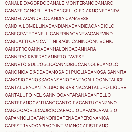
CANALE D'AGORDO
CANALE MONTERANO
CANARO
CANAZEI
CANCELLARA
CANCELLO ED ARNONE
CANDA
CANDELA
CANDELO
CANDIA CANAVESE
CANDIA LOMELLINA
CANDIANA
CANDIDA
CANDIOLO
CANEGRATE
CANELLI
CANEPINA
CANEVA
CANEVINO
CANICATTI'
CANICATTINI BAGNI
CANINO
CANISCHIO
CANISTRO
CANNA
CANNALONGA
CANNARA
CANNERO RIVIERA
CANNETO PAVESE
CANNETO SULL'OGLIO
CANNOBIO
CANNOLE
CANOLO
CANONICA D'ADDA
CANOSA DI PUGLIA
CANOSA SANNITA
CANOSIO
CANOSSA
CANSANO
CANTAGALLO
CANTALICE
CANTALUPA
CANTALUPO IN SABINA
CANTALUPO LIGURE
CANTALUPO NEL SANNIO
CANTARANA
CANTELLO
CANTERANO
CANTIANO
CANTOIRA
CANTU'
CANZANO
CANZO
CAORLE
CAORSO
CAPACCIO
CAPACI
CAPALBIO
CAPANNOLI
CAPANNORI
CAPENA
CAPERGNANICA
CAPESTRANO
CAPIAGO INTIMIANO
CAPISTRANO