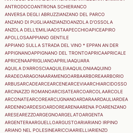
ANTRODOCO
ANTRONA SCHIERANCO
ANVERSA DEGLI ABRUZZI
ANZANO DEL PARCO
ANZANO DI PUGLIA
ANZI
ANZIO
ANZOLA D'OSSOLA
ANZOLA DELL'EMILIA
AOSTA
APECCHIO
APICE
APIRO
APOLLOSA
APPIANO GENTILE
APPIANO SULLA STRADA DEL VINO * EPPAN AN DER
APPIGNANO
APPIGNANO DEL TRONTO
APRICA
APRICALE
APRICENA
APRIGLIANO
APRILIA
AQUARA
AQUILA D'ARROSCIA
AQUILEIA
AQUILONIA
AQUINO
ARADEO
ARAGONA
ARAMENGO
ARBA
ARBOREA
ARBORIO
ARBUS
ARCADE
ARCE
ARCENE
ARCEVIA
ARCHI
ARCIDOSSO
ARCINAZZO ROMANO
ARCISATE
ARCO
ARCOLA
ARCOLE
ARCONATE
ARCORE
ARCUGNANO
ARDARA
ARDAULI
ARDEA
ARDENNO
ARDESIO
ARDORE
ARENA
ARENA PO
ARENZANO
ARESE
AREZZO
ARGEGNO
ARGELATO
ARGENTA
ARGENTERA
ARGUELLO
ARGUSTO
ARI
ARIANO IRPINO
ARIANO NEL POLESINE
ARICCIA
ARIELLI
ARIENZO