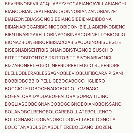
BEVERINO
BEVILACQUA
BEZZECCA
BIANCAVILLA
BIANCHI
BIANCO
BIANDRATE
BIANDRONNO
BIANZANO
BIANZE'
BIANZONE
BIASSONO
BIBBIANO
BIBBIENA
BIBBONA
BIBIANA
BICCARI
BICINICCO
BIDONI'
BIELLA
BIENNO
BIENO
BIENTINA
BIGARELLO
BINAGO
BINASCO
BINETTO
BIOGLIO
BIONAZ
BIONE
BIRORI
BISACCIA
BISACQUINO
BISCEGLIE
BISEGNA
BISENTI
BISIGNANO
BISTAGNO
BISUSCHIO
BITETTO
BITONTO
BITRITTO
BITTI
BIVONA
BIVONGI
BIZZARONE
BLEGGIO INFERIORE
BLEGGIO SUPERIORE
BLELLO
BLERA
BLESSAGNO
BLEVIO
BLUFI
BOARA PISANI
BOBBIO
BOBBIO PELLICE
BOCA
BOCCHIGLIERO
BOCCIOLETO
BOCENAGO
BODIO LOMNAGO
BOFFALORA D'ADDA
BOFFALORA SOPRA TICINO
BOGLIASCO
BOGNANCO
BOGOGNO
BOIANO
BOISSANO
BOLANO
BOLBENO
BOLGARE
BOLLATE
BOLLENGO
BOLOGNA
BOLOGNANO
BOLOGNETTA
BOLOGNOLA
BOLOTANA
BOLSENA
BOLTIERE
BOLZANO .BOZEN.