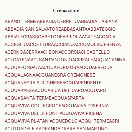
Cremazione
ABANO TERME
ABBADIA CERRETO
ABBADIA LARIANA
ABBADIA SAN SALVATORE
ABBASANTA
ABBATEGGIO
ABBIATEGRASSO
ABETONE
ABRIOLA
ACATE
ACCADIA
ACCEGLIO
ACCETTURA
ACCIANO
ACCUMOLI
ACERENZA
ACERNO
ACERRA
ACI BONACCORSI
ACI CASTELLO
ACI CATENA
ACI SANT'ANTONIO
ACIREALE
ACQUACANINA
ACQUAFONDATA
ACQUAFORMOSA
ACQUAFREDDA
ACQUALAGNA
ACQUANEGRA CREMONESE
ACQUANEGRA SUL CHIESE
ACQUAPENDENTE
ACQUAPPESA
ACQUARICA DEL CAPO
ACQUARO
ACQUASANTA TERME
ACQUASPARTA
ACQUAVIVA COLLECROCE
ACQUAVIVA D'ISERNIA
ACQUAVIVA DELLE FONTI
ACQUAVIVA PICENA
ACQUAVIVA PLATANI
ACQUEDOLCI
ACQUI TERME
ACRI
ACUTO
ADELFIA
ADRANO
ADRARA SAN MARTINO