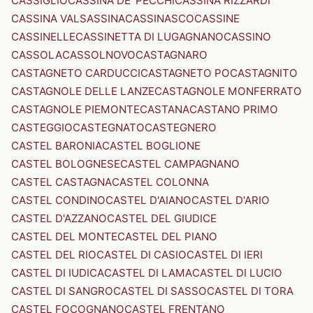
CASSIGLIO
CASSINA DE' PECCHI
CASSINA RIZZARDI
CASSINA VALSASSINA
CASSINASCO
CASSINE
CASSINELLE
CASSINETTA DI LUGAGNANO
CASSINO
CASSOLA
CASSOLNOVO
CASTAGNARO
CASTAGNETO CARDUCCI
CASTAGNETO PO
CASTAGNITO
CASTAGNOLE DELLE LANZE
CASTAGNOLE MONFERRATO
CASTAGNOLE PIEMONTE
CASTANA
CASTANO PRIMO
CASTEGGIO
CASTEGNATO
CASTEGNERO
CASTEL BARONIA
CASTEL BOGLIONE
CASTEL BOLOGNESE
CASTEL CAMPAGNANO
CASTEL CASTAGNA
CASTEL COLONNA
CASTEL CONDINO
CASTEL D'AIANO
CASTEL D'ARIO
CASTEL D'AZZANO
CASTEL DEL GIUDICE
CASTEL DEL MONTE
CASTEL DEL PIANO
CASTEL DEL RIO
CASTEL DI CASIO
CASTEL DI IERI
CASTEL DI IUDICA
CASTEL DI LAMA
CASTEL DI LUCIO
CASTEL DI SANGRO
CASTEL DI SASSO
CASTEL DI TORA
CASTEL FOCOGNANO
CASTEL FRENTANO