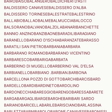
BAIRO
BAISO
BALANGERO
BALDICHIERI D'ASTI
BALDISSERO CANAVESE
BALDISSERO D'ALBA
BALDISSERO TORINESE
BALESTRATE
BALESTRINO
BALLABIO
BALLAO
BALME
BALMUCCIA
BALOCCO
BALSORANO
BALVANO
BALZOLA
BANARI
BANCHETTE
BANNIO ANZINO
BANZI
BAONE
BARADILI
BARAGIANO
BARANELLO
BARANO D'ISCHIA
BARANZATE
BARASSO
BARATILI SAN PIETRO
BARBANIA
BARBARA
BARBARANO ROMANO
BARBARANO VICENTINO
BARBARESCO
BARBARIGA
BARBATA
BARBERINO DI MUGELLO
BARBERINO VAL D'ELSA
BARBIANELLO
BARBIANO .BARBIAN.
BARBONA
BARCELLONA POZZO DI GOTTO
BARCHI
BARCIS
BARD
BARDELLO
BARDI
BARDINETO
BARDOLINO
BARDONECCHIA
BAREGGIO
BARENGO
BARESSA
BARETE
BARGA
BARGAGLI
BARGE
BARGHE
BARI
BARI SARDO
BARIANO
BARICELLA
BARILE
BARISCIANO
BARLASSINA
BARLETTA
BARNI
BAROLO
BARONE CANAVESE
BARONISSI