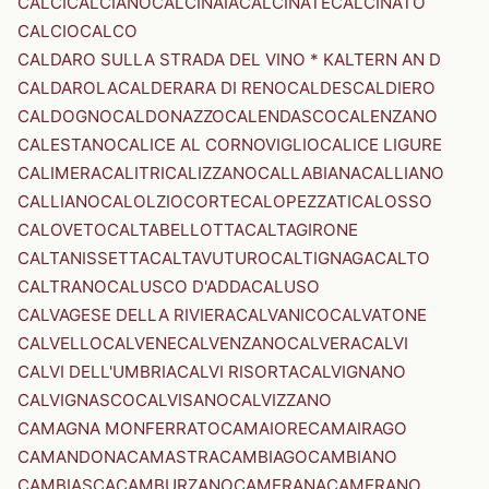
CALCI
CALCIANO
CALCINAIA
CALCINATE
CALCINATO
CALCIO
CALCO
CALDARO SULLA STRADA DEL VINO * KALTERN AN D
CALDAROLA
CALDERARA DI RENO
CALDES
CALDIERO
CALDOGNO
CALDONAZZO
CALENDASCO
CALENZANO
CALESTANO
CALICE AL CORNOVIGLIO
CALICE LIGURE
CALIMERA
CALITRI
CALIZZANO
CALLABIANA
CALLIANO
CALLIANO
CALOLZIOCORTE
CALOPEZZATI
CALOSSO
CALOVETO
CALTABELLOTTA
CALTAGIRONE
CALTANISSETTA
CALTAVUTURO
CALTIGNAGA
CALTO
CALTRANO
CALUSCO D'ADDA
CALUSO
CALVAGESE DELLA RIVIERA
CALVANICO
CALVATONE
CALVELLO
CALVENE
CALVENZANO
CALVERA
CALVI
CALVI DELL'UMBRIA
CALVI RISORTA
CALVIGNANO
CALVIGNASCO
CALVISANO
CALVIZZANO
CAMAGNA MONFERRATO
CAMAIORE
CAMAIRAGO
CAMANDONA
CAMASTRA
CAMBIAGO
CAMBIANO
CAMBIASCA
CAMBURZANO
CAMERANA
CAMERANO