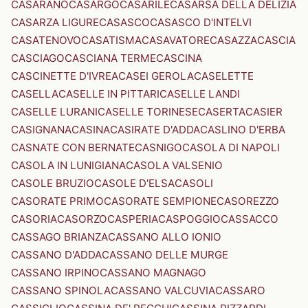
CASARANO
CASARGO
CASARILE
CASARSA DELLA DELIZIA
CASARZA LIGURE
CASASCO
CASASCO D'INTELVI
CASATENOVO
CASATISMA
CASAVATORE
CASAZZA
CASCIA
CASCIAGO
CASCIANA TERME
CASCINA
CASCINETTE D'IVREA
CASEI GEROLA
CASELETTE
CASELLA
CASELLE IN PITTARI
CASELLE LANDI
CASELLE LURANI
CASELLE TORINESE
CASERTA
CASIER
CASIGNANA
CASINA
CASIRATE D'ADDA
CASLINO D'ERBA
CASNATE CON BERNATE
CASNIGO
CASOLA DI NAPOLI
CASOLA IN LUNIGIANA
CASOLA VALSENIO
CASOLE BRUZIO
CASOLE D'ELSA
CASOLI
CASORATE PRIMO
CASORATE SEMPIONE
CASOREZZO
CASORIA
CASORZO
CASPERIA
CASPOGGIO
CASSACCO
CASSAGO BRIANZA
CASSANO ALLO IONIO
CASSANO D'ADDA
CASSANO DELLE MURGE
CASSANO IRPINO
CASSANO MAGNAGO
CASSANO SPINOLA
CASSANO VALCUVIA
CASSARO