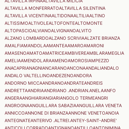
ALTAVILLA IRPINA
ALTAVILLA MILICIA
ALTAVILLA MONFERRATO
ALTAVILLA SILENTINA
ALTAVILLA VICENTINA
ALTIDONA
ALTILIA
ALTINO
ALTISSIMO
ALTIVOLE
ALTOFONTE
ALTOMONTE
ALTOPASCIO
ALVIANO
ALVIGNANO
ALVITO
ALZANO LOMBARDO
ALZANO SCRIVIA
ALZATE BRIANZA
AMALFI
AMANDOLA
AMANTEA
AMARO
AMARONI
AMASENO
AMATO
AMATRICE
AMBIVERE
AMBLAR
AMEGLIA
AMELIA
AMENDOLARA
AMENO
AMOROSI
AMPEZZO
ANACAPRI
ANAGNI
ANCARANO
ANCONA
ANDALI
ANDALO
ANDALO VALTELLINO
ANDEZENO
ANDORA
ANDORNO MICCA
ANDRANO
ANDRATE
ANDREIS
ANDRETTA
ANDRIA
ANDRIANO .ANDRIAN.
ANELA
ANFO
ANGERA
ANGHIARI
ANGIARI
ANGOLO TERME
ANGRI
ANGROGNA
ANGUILLARA SABAZIA
ANGUILLARA VENETA
ANNICCO
ANNONE DI BRIANZA
ANNONE VENETO
ANOIA
ANTEGNATE
ANTERIVO .ALTREI.
ANTEY-SAINT-ANDRE'
ANTICOLI CORRADO
ANTIGNANO
ANTILLO
ANTONIMINA