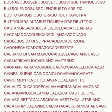
BUSNAGO
BUSSERO
BUSSETO
BUSSI SUL TIRINO
BUSSO
BUSSOLENGO
BUSSOLENO
BUSTO ARSIZIO
BUSTO GAROLFO
BUTERA
BUTI
BUTTAPIETRA
BUTTIGLIERA ALTA
BUTTIGLIERA D'ASTI
BUTTRIO
CA' D'ANDREA
CABELLA LIGURE
CABIATE
CABRAS
CACCAMO
CACCURI
CADEGLIANO-VICONAGO
CADELBOSCO DI SOPRA
CADEO
CADERZONE
CADONEGHE
CADORAGO
CADREZZATE
CAERANO DI SAN MARCO
CAFASSE
CAGGIANO
CAGLI
CAGLIARI
CAGLIO
CAGNANO AMITERNO
CAGNANO VARANO
CAGNO
CAGNO'
CAIANELLO
CAIAZZO
CAINES .KUENS.
CAINO
CAIOLO
CAIRANO
CAIRATE
CAIRO MONTENOTTE
CAIVANO
CALABRITTO
CALALZO DI CADORE
CALAMANDRANA
CALAMONACI
CALANGIANUS
CALANNA
CALASCA-CASTIGLIONE
CALASCIBETTA
CALASCIO
CALASETTA
CALATABIANO
CALATAFIMI
CALAVINO
CALCATA
CALCERANICA AL LAGO