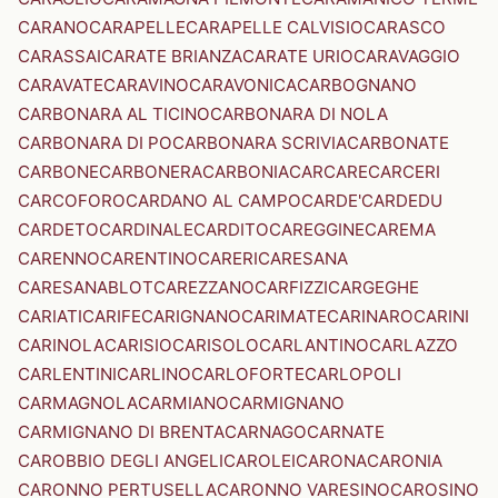
CARANO
CARAPELLE
CARAPELLE CALVISIO
CARASCO
CARASSAI
CARATE BRIANZA
CARATE URIO
CARAVAGGIO
CARAVATE
CARAVINO
CARAVONICA
CARBOGNANO
CARBONARA AL TICINO
CARBONARA DI NOLA
CARBONARA DI PO
CARBONARA SCRIVIA
CARBONATE
CARBONE
CARBONERA
CARBONIA
CARCARE
CARCERI
CARCOFORO
CARDANO AL CAMPO
CARDE'
CARDEDU
CARDETO
CARDINALE
CARDITO
CAREGGINE
CAREMA
CARENNO
CARENTINO
CARERI
CARESANA
CARESANABLOT
CAREZZANO
CARFIZZI
CARGEGHE
CARIATI
CARIFE
CARIGNANO
CARIMATE
CARINARO
CARINI
CARINOLA
CARISIO
CARISOLO
CARLANTINO
CARLAZZO
CARLENTINI
CARLINO
CARLOFORTE
CARLOPOLI
CARMAGNOLA
CARMIANO
CARMIGNANO
CARMIGNANO DI BRENTA
CARNAGO
CARNATE
CAROBBIO DEGLI ANGELI
CAROLEI
CARONA
CARONIA
CARONNO PERTUSELLA
CARONNO VARESINO
CAROSINO