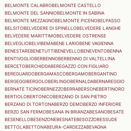
BELMONTE CALABRO
BELMONTE CASTELLO
BELMONTE DEL SANNIO
BELMONTE IN SABINA
BELMONTE MEZZAGNO
BELMONTE PICENO
BELPASSO
BELSITO
BELVEDERE DI SPINELLO
BELVEDERE LANGHE
BELVEDERE MARITTIMO
BELVEDERE OSTRENSE
BELVEGLIO
BELVI
BEMA
BENE LARIO
BENE VAGIENNA
BENESTARE
BENETUTTI
BENEVELLO
BENEVENTO
BENNA
BENTIVOGLIO
BERBENNO
BERBENNO DI VALTELLINA
BERCETO
BERCHIDDA
BEREGAZZO CON FIGLIARO
BEREGUARDO
BERGAMASCO
BERGAMO
BERGANTINO
BERGEGGI
BERGOLO
BERLINGO
BERNALDA
BERNAREGGIO
BERNATE TICINO
BERNEZZO
BERRA
BERSONE
BERTINORO
BERTIOLO
BERTONICO
BERZANO DI SAN PIETRO
BERZANO DI TORTONA
BERZO DEMO
BERZO INFERIORE
BERZO SAN FERMO
BESANA IN BRIANZA
BESANO
BESATE
BESENELLO
BESENZONE
BESNATE
BESOZZO
BESSUDE
BETTOLA
BETTONA
BEURA-CARDEZZA
BEVAGNA