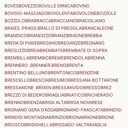
BOVES
BOVEZZO
BOVILLE ERNICA
BOVINO
BOVISIO-MASCIAGO
BOVOLENTA
BOVOLONE
BOZZOLE
BOZZOLO
BRA
BRACCA
BRACCIANO
BRACIGLIANO
BRAIES .PRAGS.
BRALLO DI PREGOLA
BRANCALEONE
BRANDICO
BRANDIZZO
BRANZI
BRAONE
BREBBIA
BREDA DI PIAVE
BREGANO
BREGANZE
BREGNANO
BREGUZZO
BREIA
BREMBATE
BREMBATE DI SOPRA
BREMBILLA
BREMBIO
BREME
BRENDOLA
BRENNA
BRENNERO .BRENNER.
BRENO
BRENTA
BRENTINO BELLUNO
BRENTONICO
BRENZONE
BRESCELLO
BRESCIA
BRESIMO
BRESSANA BOTTARONE
BRESSANONE .BRIXEN.
BRESSANVIDO
BRESSO
BREZ
BREZZO DI BEDERO
BRIAGLIA
BRIATICO
BRICHERASIO
BRIENNO
BRIENZA
BRIGA ALTA
BRIGA NOVARESE
BRIGNANO GERA D'ADDA
BRIGNANO-FRASCATA
BRINDISI
BRINDISI MONTAGNA
BRINZIO
BRIONA
BRIONE
BRIONE
BRIOSCO
BRISIGHELLA
BRISSAGO-VALTRAVAGLIA