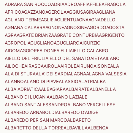
ADRARA SAN ROCCO
ADRIA
ADRO
AFFI
AFFILE
AFRAGOLA
AFRICO
AGAZZANO
AGEROLA
AGGIUS
AGIRA
AGLIANA
AGLIANO TERME
AGLIE'
AGLIENTU
AGNA
AGNADELLO
AGNANA CALABRA
AGNONE
AGNOSINE
AGORDO
AGOSTA
AGRA
AGRATE BRIANZA
AGRATE CONTURBIA
AGRIGENTO
AGROPOLI
AGUGLIANO
AGUGLIARO
AICURZIO
AIDOMAGGIORE
AIDONE
AIELLI
AIELLO CALABRO
AIELLO DEL FRIULI
AIELLO DEL SABATO
AIETA
AILANO
AILOCHE
AIRASCA
AIROLA
AIROLE
AIRUNO
AISONE
ALA
ALA DI STURA
ALA' DEI SARDI
ALAGNA
ALAGNA VALSESIA
ALANNO
ALANO DI PIAVE
ALASSIO
ALATRI
ALBA
ALBA ADRIATICA
ALBAGIARA
ALBAIRATE
ALBANELLA
ALBANO DI LUCANIA
ALBANO LAZIALE
ALBANO SANT'ALESSANDRO
ALBANO VERCELLESE
ALBAREDO ARNABOLDI
ALBAREDO D'ADIGE
ALBAREDO PER SAN MARCO
ALBARETO
ALBARETTO DELLA TORRE
ALBAVILLA
ALBENGA