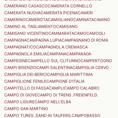
CAMERANO CASASCO
CAMERATA CORNELLO
CAMERATA NUOVA
CAMERATA PICENA
CAMERI
CAMERINO
CAMEROTA
CAMIGLIANO
CAMINATA
CAMINO
CAMINO AL TAGLIAMENTO
CAMISANO
CAMISANO VICENTINO
CAMMARATA
CAMO
CAMOGLI
CAMPAGNA
CAMPAGNA LUPIA
CAMPAGNANO DI ROMA
CAMPAGNATICO
CAMPAGNOLA CREMASCA
CAMPAGNOLA EMILIA
CAMPANA
CAMPARADA
CAMPEGINE
CAMPELLO SUL CLITUNNO
CAMPERTOGNO
CAMPI BISENZIO
CAMPI SALENTINA
CAMPIGLIA CERVO
CAMPIGLIA DEI BERICI
CAMPIGLIA MARITTIMA
CAMPIGLIONE FENILE
CAMPIONE D'ITALIA
CAMPITELLO DI FASSA
CAMPLI
CAMPO CALABRO
CAMPO DI GIOVE
CAMPO DI TRENS .FREIENFELD.
CAMPO LIGURE
CAMPO NELL'ELBA
CAMPO SAN MARTINO
CAMPO TURES .SAND IN TAUFERS.
CAMPOBASSO