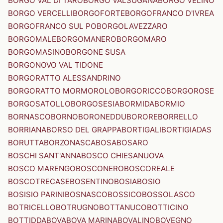
BORGO VAL DI TARO
BORGO VALSUGANA
BORGO VELINO
BORGO VERCELLI
BORGOFORTE
BORGOFRANCO D'IVREA
BORGOFRANCO SUL PO
BORGOLAVEZZARO
BORGOMALE
BORGOMANERO
BORGOMARO
BORGOMASINO
BORGONE SUSA
BORGONOVO VAL TIDONE
BORGORATTO ALESSANDRINO
BORGORATTO MORMOROLO
BORGORICCO
BORGOROSE
BORGOSATOLLO
BORGOSESIA
BORMIDA
BORMIO
BORNASCO
BORNO
BORONEDDU
BORORE
BORRELLO
BORRIANA
BORSO DEL GRAPPA
BORTIGALI
BORTIGIADAS
BORUTTA
BORZONASCA
BOSA
BOSARO
BOSCHI SANT'ANNA
BOSCO CHIESANUOVA
BOSCO MARENGO
BOSCONERO
BOSCOREALE
BOSCOTRECASE
BOSENTINO
BOSIA
BOSIO
BOSISIO PARINI
BOSNASCO
BOSSICO
BOSSOLASCO
BOTRICELLO
BOTRUGNO
BOTTANUCO
BOTTICINO
BOTTIDDA
BOVA
BOVA MARINA
BOVALINO
BOVEGNO