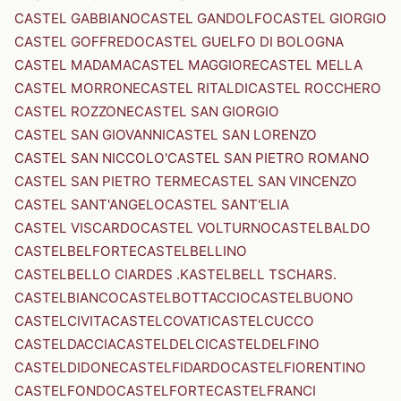
CASTEL GABBIANO
CASTEL GANDOLFO
CASTEL GIORGIO
CASTEL GOFFREDO
CASTEL GUELFO DI BOLOGNA
CASTEL MADAMA
CASTEL MAGGIORE
CASTEL MELLA
CASTEL MORRONE
CASTEL RITALDI
CASTEL ROCCHERO
CASTEL ROZZONE
CASTEL SAN GIORGIO
CASTEL SAN GIOVANNI
CASTEL SAN LORENZO
CASTEL SAN NICCOLO'
CASTEL SAN PIETRO ROMANO
CASTEL SAN PIETRO TERME
CASTEL SAN VINCENZO
CASTEL SANT'ANGELO
CASTEL SANT'ELIA
CASTEL VISCARDO
CASTEL VOLTURNO
CASTELBALDO
CASTELBELFORTE
CASTELBELLINO
CASTELBELLO CIARDES .KASTELBELL TSCHARS.
CASTELBIANCO
CASTELBOTTACCIO
CASTELBUONO
CASTELCIVITA
CASTELCOVATI
CASTELCUCCO
CASTELDACCIA
CASTELDELCI
CASTELDELFINO
CASTELDIDONE
CASTELFIDARDO
CASTELFIORENTINO
CASTELFONDO
CASTELFORTE
CASTELFRANCI