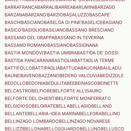
BARRAFRANCA
BARRALI
BARREA
BARUMINI
BARZAGO
BARZANA
BARZANO'
BARZIO
BASALUZZO
BASCAPE'
BASCHI
BASCIANO
BASELGA DI PINE'
BASELICE
BASIANO
BASICO'
BASIGLIO
BASILIANO
BASSANO BRESCIANO
BASSANO DEL GRAPPA
BASSANO IN TEVERINA
BASSANO ROMANO
BASSIANO
BASSIGNANA
BASTIA MONDOVI'
BASTIA UMBRA
BASTIDA DE' DOSSI
BASTIDA PANCARANA
BASTIGLIA
BATTAGLIA TERME
BATTIFOLLO
BATTIPAGLIA
BATTUDA
BAUCINA
BAULADU
BAUNEI
BAVENO
BAZZANO
BEDERO VALCUVIA
BEDIZZOLE
BEDOLLO
BEDONIA
BEDULITA
BEE
BEINASCO
BEINETTE
BELCASTRO
BELFIORE
BELFORTE ALL'ISAURO
BELFORTE DEL CHIENTI
BELFORTE MONFERRATO
BELGIOIOSO
BELGIRATE
BELLA
BELLAGIO
BELLANO
BELLANTE
BELLARIA-IGEA MARINA
BELLEGRA
BELLINO
BELLINZAGO LOMBARDO
BELLINZAGO NOVARESE
BELLIZZI
BELLONA
BELLOSGUARDO
BELLUNO
BELLUSCO