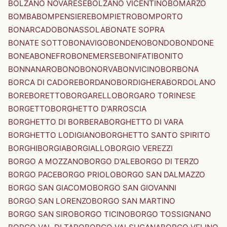
BOLZANO NOVARESE
BOLZANO VICENTINO
BOMARZO
BOMBA
BOMPENSIERE
BOMPIETRO
BOMPORTO
BONARCADO
BONASSOLA
BONATE SOPRA
BONATE SOTTO
BONAVIGO
BONDENO
BONDO
BONDONE
BONEA
BONEFRO
BONEMERSE
BONIFATI
BONITO
BONNANARO
BONO
BONORVA
BONVICINO
BORBONA
BORCA DI CADORE
BORDANO
BORDIGHERA
BORDOLANO
BORE
BORETTO
BORGARELLO
BORGARO TORINESE
BORGETTO
BORGHETTO D'ARROSCIA
BORGHETTO DI BORBERA
BORGHETTO DI VARA
BORGHETTO LODIGIANO
BORGHETTO SANTO SPIRITO
BORGHI
BORGIA
BORGIALLO
BORGIO VEREZZI
BORGO A MOZZANO
BORGO D'ALE
BORGO DI TERZO
BORGO PACE
BORGO PRIOLO
BORGO SAN DALMAZZO
BORGO SAN GIACOMO
BORGO SAN GIOVANNI
BORGO SAN LORENZO
BORGO SAN MARTINO
BORGO SAN SIRO
BORGO TICINO
BORGO TOSSIGNANO