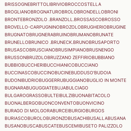
BRISSOGNE
BRITTOLI
BRIVIO
BROCCOSTELLA
BROGLIANO
BROGNATURO
BROLO
BRONDELLO
BRONI
BRONTE
BRONZOLO .BRANZOLL.
BROSSASCO
BROSSO
BROVELLO-CARPUGNINO
BROZOLO
BRUGHERIO
BRUGINE
BRUGNATO
BRUGNERA
BRUINO
BRUMANO
BRUNATE
BRUNELLO
BRUNICO .BRUNECK.
BRUNO
BRUSAPORTO
BRUSASCO
BRUSCIANO
BRUSIMPIANO
BRUSNENGO
BRUSSON
BRUZOLO
BRUZZANO ZEFFIRIO
BUBBIANO
BUBBIO
BUCCHERI
BUCCHIANICO
BUCCIANO
BUCCINASCO
BUCCINO
BUCINE
BUDDUSO'
BUDOIA
BUDONI
BUDRIO
BUGGERRU
BUGGIANO
BUGLIO IN MONTE
BUGNARA
BUGUGGIATE
BUJA
BULCIAGO
BULGAROGRASSO
BULTEI
BULZI
BUONABITACOLO
BUONALBERGO
BUONCONVENTO
BUONVICINO
BURAGO DI MOLGORA
BURCEI
BURGIO
BURGOS
BURIASCO
BUROLO
BURONZO
BUSACHI
BUSALLA
BUSANA
BUSANO
BUSCA
BUSCATE
BUSCEMI
BUSETO PALIZZOLO