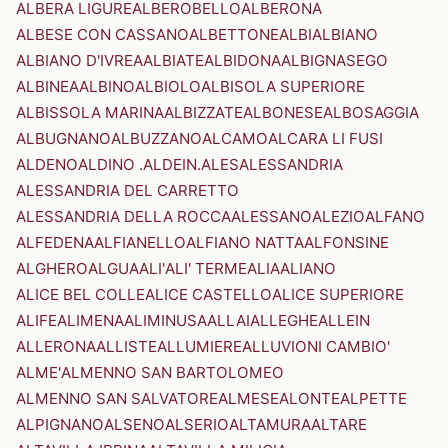
ALBERA LIGURE
ALBEROBELLO
ALBERONA
ALBESE CON CASSANO
ALBETTONE
ALBI
ALBIANO
ALBIANO D'IVREA
ALBIATE
ALBIDONA
ALBIGNASEGO
ALBINEA
ALBINO
ALBIOLO
ALBISOLA SUPERIORE
ALBISSOLA MARINA
ALBIZZATE
ALBONESE
ALBOSAGGIA
ALBUGNANO
ALBUZZANO
ALCAMO
ALCARA LI FUSI
ALDENO
ALDINO .ALDEIN.
ALES
ALESSANDRIA
ALESSANDRIA DEL CARRETTO
ALESSANDRIA DELLA ROCCA
ALESSANO
ALEZIO
ALFANO
ALFEDENA
ALFIANELLO
ALFIANO NATTA
ALFONSINE
ALGHERO
ALGUA
ALI'
ALI' TERME
ALIA
ALIANO
ALICE BEL COLLE
ALICE CASTELLO
ALICE SUPERIORE
ALIFE
ALIMENA
ALIMINUSA
ALLAI
ALLEGHE
ALLEIN
ALLERONA
ALLISTE
ALLUMIERE
ALLUVIONI CAMBIO'
ALME'
ALMENNO SAN BARTOLOMEO
ALMENNO SAN SALVATORE
ALMESE
ALONTE
ALPETTE
ALPIGNANO
ALSENO
ALSERIO
ALTAMURA
ALTARE