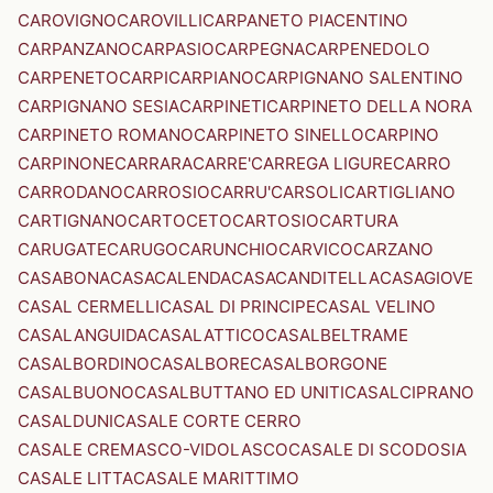
CAROVIGNO
CAROVILLI
CARPANETO PIACENTINO
CARPANZANO
CARPASIO
CARPEGNA
CARPENEDOLO
CARPENETO
CARPI
CARPIANO
CARPIGNANO SALENTINO
CARPIGNANO SESIA
CARPINETI
CARPINETO DELLA NORA
CARPINETO ROMANO
CARPINETO SINELLO
CARPINO
CARPINONE
CARRARA
CARRE'
CARREGA LIGURE
CARRO
CARRODANO
CARROSIO
CARRU'
CARSOLI
CARTIGLIANO
CARTIGNANO
CARTOCETO
CARTOSIO
CARTURA
CARUGATE
CARUGO
CARUNCHIO
CARVICO
CARZANO
CASABONA
CASACALENDA
CASACANDITELLA
CASAGIOVE
CASAL CERMELLI
CASAL DI PRINCIPE
CASAL VELINO
CASALANGUIDA
CASALATTICO
CASALBELTRAME
CASALBORDINO
CASALBORE
CASALBORGONE
CASALBUONO
CASALBUTTANO ED UNITI
CASALCIPRANO
CASALDUNI
CASALE CORTE CERRO
CASALE CREMASCO-VIDOLASCO
CASALE DI SCODOSIA
CASALE LITTA
CASALE MARITTIMO