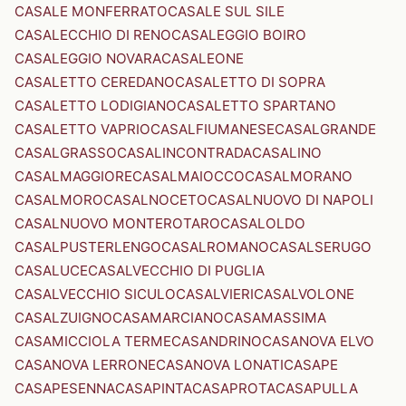
CASALE MONFERRATO
CASALE SUL SILE
CASALECCHIO DI RENO
CASALEGGIO BOIRO
CASALEGGIO NOVARA
CASALEONE
CASALETTO CEREDANO
CASALETTO DI SOPRA
CASALETTO LODIGIANO
CASALETTO SPARTANO
CASALETTO VAPRIO
CASALFIUMANESE
CASALGRANDE
CASALGRASSO
CASALINCONTRADA
CASALINO
CASALMAGGIORE
CASALMAIOCCO
CASALMORANO
CASALMORO
CASALNOCETO
CASALNUOVO DI NAPOLI
CASALNUOVO MONTEROTARO
CASALOLDO
CASALPUSTERLENGO
CASALROMANO
CASALSERUGO
CASALUCE
CASALVECCHIO DI PUGLIA
CASALVECCHIO SICULO
CASALVIERI
CASALVOLONE
CASALZUIGNO
CASAMARCIANO
CASAMASSIMA
CASAMICCIOLA TERME
CASANDRINO
CASANOVA ELVO
CASANOVA LERRONE
CASANOVA LONATI
CASAPE
CASAPESENNA
CASAPINTA
CASAPROTA
CASAPULLA