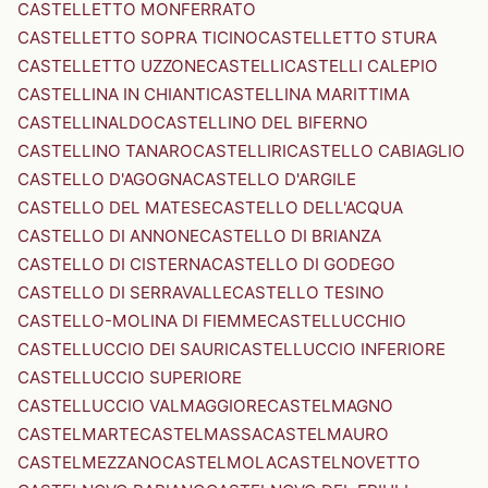
CASTELLETTO MONFERRATO
CASTELLETTO SOPRA TICINO
CASTELLETTO STURA
CASTELLETTO UZZONE
CASTELLI
CASTELLI CALEPIO
CASTELLINA IN CHIANTI
CASTELLINA MARITTIMA
CASTELLINALDO
CASTELLINO DEL BIFERNO
CASTELLINO TANARO
CASTELLIRI
CASTELLO CABIAGLIO
CASTELLO D'AGOGNA
CASTELLO D'ARGILE
CASTELLO DEL MATESE
CASTELLO DELL'ACQUA
CASTELLO DI ANNONE
CASTELLO DI BRIANZA
CASTELLO DI CISTERNA
CASTELLO DI GODEGO
CASTELLO DI SERRAVALLE
CASTELLO TESINO
CASTELLO-MOLINA DI FIEMME
CASTELLUCCHIO
CASTELLUCCIO DEI SAURI
CASTELLUCCIO INFERIORE
CASTELLUCCIO SUPERIORE
CASTELLUCCIO VALMAGGIORE
CASTELMAGNO
CASTELMARTE
CASTELMASSA
CASTELMAURO
CASTELMEZZANO
CASTELMOLA
CASTELNOVETTO