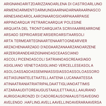
ARIGNANO
ARITZO
ARIZZANO
ARLENA DI CASTRO
ARLUNO
ARMENO
ARMENTO
ARMUNGIA
ARNAD
ARNARA
ARNASCO
ARNESANO
AROLA
ARONA
AROSIO
ARPAIA
ARPAISE
ARPINO
ARQUA' PETRARCA
ARQUA' POLESINE
ARQUATA DEL TRONTO
ARQUATA SCRIVIA
ARRE
ARRONE
ARSAGO SEPRIO
ARSIE'
ARSIERO
ARSITA
ARSOLI
ARTA TERME
ARTEGNA
ARTENA
ARTOGNE
ARVIER
ARZACHENA
ARZAGO D'ADDA
ARZANA
ARZANO
ARZENE
ARZERGRANDE
ARZIGNANO
ASCEA
ASCIANO
ASCOLI PICENO
ASCOLI SATRIANO
ASCREA
ASIAGO
ASIGLIANO VENETO
ASIGLIANO VERCELLESE
ASOLA
ASOLO
ASSAGO
ASSEMINI
ASSISI
ASSO
ASSOLO
ASSORO
ASTI
ASUNI
ATELETA
ATELLA
ATENA LUCANA
ATESSA
ATINA
ATRANI
ATRI
ATRIPALDA
ATTIGLIANO
ATTIMIS
ATZARA
AUDITORE
AUGUSTA
AULETTA
AULLA
AURANO
AURIGO
AURONZO DI CADORE
AUSONIA
AUSTIS
AVEGNO
AVELENGO .HAFLING.
AVELLA
AVELLINO
AVERARA
AVERSA