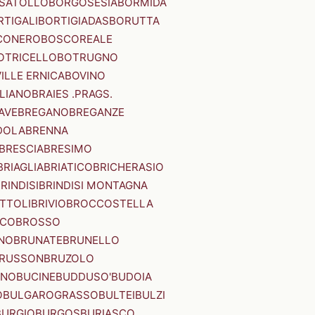
SATOLLO
BORGOSESIA
BORMIDA
RTIGALI
BORTIGIADAS
BORUTTA
CONERO
BOSCOREALE
OTRICELLO
BOTRUGNO
ILLE ERNICA
BOVINO
LIANO
BRAIES .PRAGS.
IAVE
BREGANO
BREGANZE
DOLA
BRENNA
BRESCIA
BRESIMO
BRIAGLIA
BRIATICO
BRICHERASIO
RINDISI
BRINDISI MONTAGNA
ITTOLI
BRIVIO
BROCCOSTELLA
SCO
BROSSO
NO
BRUNATE
BRUNELLO
RUSSON
BRUZOLO
INO
BUCINE
BUDDUSO'
BUDOIA
O
BULGAROGRASSO
BULTEI
BULZI
BURGIO
BURGOS
BURIASCO