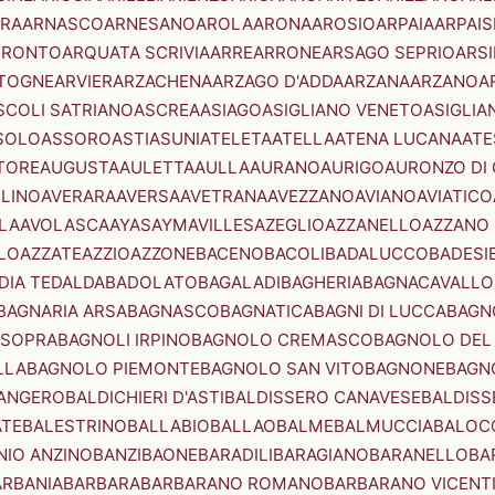
RA
ARNASCO
ARNESANO
AROLA
ARONA
AROSIO
ARPAIA
ARPAIS
TRONTO
ARQUATA SCRIVIA
ARRE
ARRONE
ARSAGO SEPRIO
ARSI
TOGNE
ARVIER
ARZACHENA
ARZAGO D'ADDA
ARZANA
ARZANO
A
SCOLI SATRIANO
ASCREA
ASIAGO
ASIGLIANO VENETO
ASIGLIA
SOLO
ASSORO
ASTI
ASUNI
ATELETA
ATELLA
ATENA LUCANA
ATE
TORE
AUGUSTA
AULETTA
AULLA
AURANO
AURIGO
AURONZO DI
LLINO
AVERARA
AVERSA
AVETRANA
AVEZZANO
AVIANO
AVIATICO
LA
AVOLASCA
AYAS
AYMAVILLES
AZEGLIO
AZZANELLO
AZZANO 
LO
AZZATE
AZZIO
AZZONE
BACENO
BACOLI
BADALUCCO
BADESI
DIA TEDALDA
BADOLATO
BAGALADI
BAGHERIA
BAGNACAVALLO
BAGNARIA ARSA
BAGNASCO
BAGNATICA
BAGNI DI LUCCA
BAGNO
 SOPRA
BAGNOLI IRPINO
BAGNOLO CREMASCO
BAGNOLO DEL
LLA
BAGNOLO PIEMONTE
BAGNOLO SAN VITO
BAGNONE
BAGN
ANGERO
BALDICHIERI D'ASTI
BALDISSERO CANAVESE
BALDISS
ATE
BALESTRINO
BALLABIO
BALLAO
BALME
BALMUCCIA
BALOC
NIO ANZINO
BANZI
BAONE
BARADILI
BARAGIANO
BARANELLO
BA
ARBANIA
BARBARA
BARBARANO ROMANO
BARBARANO VICENT