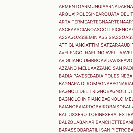
ARMENTO
ARMUNGIA
ARNAD
ARNA
ARQUA' POLESINE
ARQUATA DEL 
ARTA TERME
ARTEGNA
ARTENA
AR
ASCEA
ASCIANO
ASCOLI PICENO
A
ASSAGO
ASSEMINI
ASSISI
ASSO
AS
ATTIGLIANO
ATTIMIS
ATZARA
AUDI
AVELENGO .HAFLING.
AVELLA
AVE
AVIGLIANO UMBRO
AVIO
AVISE
AVO
AZZANO MELLA
AZZANO SAN PAO
BADIA PAVESE
BADIA POLESINE
BA
BAGNARA DI ROMAGNA
BAGNARIA
BAGNOLI DEL TRIGNO
BAGNOLI DI
BAGNOLO IN PIANO
BAGNOLO ME
BAIANO
BAIARDO
BAIRO
BAISO
BAL
BALDISSERO TORINESE
BALESTR
BALZOLA
BANARI
BANCHETTE
BAN
BARASSO
BARATILI SAN PIETRO
B