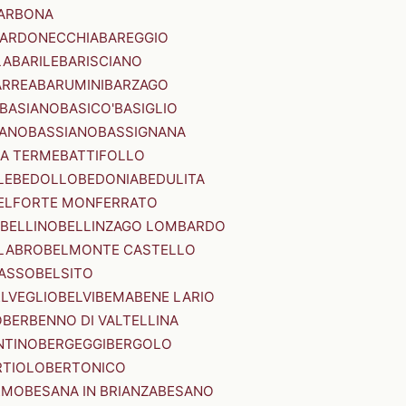
ARBONA
ARDONECCHIA
BAREGGIO
LA
BARILE
BARISCIANO
ARREA
BARUMINI
BARZAGO
BASIANO
BASICO'
BASIGLIO
ANO
BASSIANO
BASSIGNANA
IA TERME
BATTIFOLLO
LE
BEDOLLO
BEDONIA
BEDULITA
ELFORTE MONFERRATO
BELLINO
BELLINZAGO LOMBARDO
LABRO
BELMONTE CASTELLO
ASSO
BELSITO
ELVEGLIO
BELVI
BEMA
BENE LARIO
O
BERBENNO DI VALTELLINA
NTINO
BERGEGGI
BERGOLO
RTIOLO
BERTONICO
RMO
BESANA IN BRIANZA
BESANO