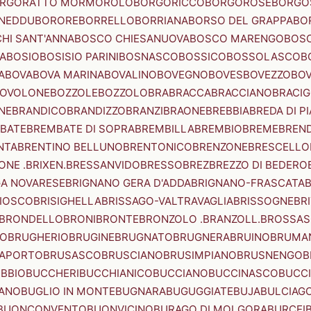
RGORATTO MORMOROLO
BORGORICCO
BORGOROSE
BORGO
NEDDU
BORORE
BORRELLO
BORRIANA
BORSO DEL GRAPPA
BO
HI SANT'ANNA
BOSCO CHIESANUOVA
BOSCO MARENGO
BOS
A
BOSIO
BOSISIO PARINI
BOSNASCO
BOSSICO
BOSSOLASCO
B
A
BOVA
BOVA MARINA
BOVALINO
BOVEGNO
BOVES
BOVEZZO
BOV
OVOLONE
BOZZOLE
BOZZOLO
BRA
BRACCA
BRACCIANO
BRACIG
NE
BRANDICO
BRANDIZZO
BRANZI
BRAONE
BREBBIA
BREDA DI P
BATE
BREMBATE DI SOPRA
BREMBILLA
BREMBIO
BREME
BREN
NTA
BRENTINO BELLUNO
BRENTONICO
BRENZONE
BRESCELLO
NE .BRIXEN.
BRESSANVIDO
BRESSO
BREZ
BREZZO DI BEDERO
GA NOVARESE
BRIGNANO GERA D'ADDA
BRIGNANO-FRASCATA
B
IOSCO
BRISIGHELLA
BRISSAGO-VALTRAVAGLIA
BRISSOGNE
BR
BRONDELLO
BRONI
BRONTE
BRONZOLO .BRANZOLL.
BROSSA
LO
BRUGHERIO
BRUGINE
BRUGNATO
BRUGNERA
BRUINO
BRUMA
APORTO
BRUSASCO
BRUSCIANO
BRUSIMPIANO
BRUSNENGO
B
BBIO
BUCCHERI
BUCCHIANICO
BUCCIANO
BUCCINASCO
BUCC
ANO
BUGLIO IN MONTE
BUGNARA
BUGUGGIATE
BUJA
BULCIAG
BUONCONVENTO
BUONVICINO
BURAGO DI MOLGORA
BURCEI