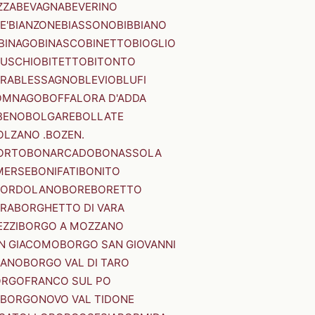
ZZA
BEVAGNA
BEVERINO
E'
BIANZONE
BIASSONO
BIBBIANO
BINAGO
BINASCO
BINETTO
BIOGLIO
SUSCHIO
BITETTO
BITONTO
ERA
BLESSAGNO
BLEVIO
BLUFI
OMNAGO
BOFFALORA D'ADDA
BENO
BOLGARE
BOLLATE
OLZANO .BOZEN.
ORTO
BONARCADO
BONASSOLA
MERSE
BONIFATI
BONITO
BORDOLANO
BORE
BORETTO
ERA
BORGHETTO DI VARA
ZZI
BORGO A MOZZANO
N GIACOMO
BORGO SAN GIOVANNI
NANO
BORGO VAL DI TARO
RGOFRANCO SUL PO
BORGONOVO VAL TIDONE