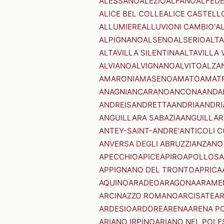
ALESSANO
ALEZIO
ALFANO
ALFED
ALICE BEL COLLE
ALICE CASTELL
ALLUMIERE
ALLUVIONI CAMBIO'
A
ALPIGNANO
ALSENO
ALSERIO
ALT
ALTAVILLA SILENTINA
ALTAVILLA 
ALVIANO
ALVIGNANO
ALVITO
ALZA
AMARONI
AMASENO
AMATO
AMAT
ANAGNI
ANCARANO
ANCONA
ANDA
ANDREIS
ANDRETTA
ANDRIA
ANDRI
ANGUILLARA SABAZIA
ANGUILLAR
ANTEY-SAINT-ANDRE'
ANTICOLI 
ANVERSA DEGLI ABRUZZI
ANZANO
APECCHIO
APICE
APIRO
APOLLOSA
APPIGNANO DEL TRONTO
APRICA
AQUINO
ARADEO
ARAGONA
ARAME
ARCINAZZO ROMANO
ARCISATE
A
ARDESIO
ARDORE
ARENA
ARENA P
ARIANO IRPINO
ARIANO NEL POLE