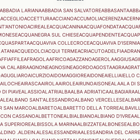
ABBADIA LARIANA
ABBADIA SAN SALVATORE
ABBASANTA
ABB
A
ACCEGLIO
ACCETTURA
ACCIANO
ACCUMOLI
ACERENZA
ACERN
NT'ANTONIO
ACIREALE
ACQUACANINA
ACQUAFONDATA
ACQUA
MONESE
ACQUANEGRA SUL CHIESE
ACQUAPENDENTE
ACQUAP
CQUASPARTA
ACQUAVIVA COLLECROCE
ACQUAVIVA D'ISERNIA
LATANI
ACQUEDOLCI
ACQUI TERME
ACRI
ACUTO
ADELFIA
ADRA
AFFI
AFFILE
AFRAGOLA
AFRICO
AGAZZANO
AGEROLA
AGGIUS
AGI
NA CALABRA
AGNONE
AGNOSINE
AGORDO
AGOSTA
AGRA
AGRAT
O
AGUGLIARO
AICURZIO
AIDOMAGGIORE
AIDONE
AIELLI
AIELLO 
AILOCHE
AIRASCA
AIROLA
AIROLE
AIRUNO
AISONE
ALA
ALA DI 
 DI PIAVE
ALASSIO
ALATRI
ALBA
ALBA ADRIATICA
ALBAGIARA
A
IALE
ALBANO SANT'ALESSANDRO
ALBANO VERCELLESE
ALBAR
R SAN MARCO
ALBARETO
ALBARETTO DELLA TORRE
ALBAVIL
 CON CASSANO
ALBETTONE
ALBI
ALBIANO
ALBIANO D'IVREA
AL
A SUPERIORE
ALBISSOLA MARINA
ALBIZZATE
ALBONESE
ALBO
ALDINO .ALDEIN.
ALES
ALESSANDRIA
ALESSANDRIA DEL CARR