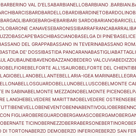
O
BARBERINO VAL D'ELSA
BARBIANELLO
BARBIANO .BARBIAN.
B
ARCHI
BARCIS
BARD
BARDELLO
BARDI
BARDINETO
BARDOLINO
B
A
BARGAGLI
BARGE
BARGHE
BARI
BARI SARDO
BARIANO
BARICEL
OLO
BARONE CANAVESE
BARONISSI
BARRAFRANCA
BARRALI
B
UZZO
BASCAPE'
BASCHI
BASCIANO
BASELGA DI PINE'
BASELICE
BASSANO DEL GRAPPA
BASSANO IN TEVERINA
BASSANO ROM
BASTIDA DE' DOSSI
BASTIDA PANCARANA
BASTIGLIA
BATTAGL
AULADU
BAUNEI
BAVENO
BAZZANO
BEDERO VALCUVIA
BEDIZZO
RO
BELFIORE
BELFORTE ALL'ISAURO
BELFORTE DEL CHIENTI
B
LAGIO
BELLANO
BELLANTE
BELLARIA-IGEA MARINA
BELLEGRA
ELLONA
BELLOSGUARDO
BELLUNO
BELLUSCO
BELMONTE CA
E IN SABINA
BELMONTE MEZZAGNO
BELMONTE PICENO
BELP
RE LANGHE
BELVEDERE MARITTIMO
BELVEDERE OSTRENSE
B
TUTTI
BENEVELLO
BENEVENTO
BENNA
BENTIVOGLIO
BERBENN
CON FIGLIARO
BEREGUARDO
BERGAMASCO
BERGAMO
BERGA
IO
BERNATE TICINO
BERNEZZO
BERRA
BERSONE
BERTINORO
BE
 DI TORTONA
BERZO DEMO
BERZO INFERIORE
BERZO SAN FE