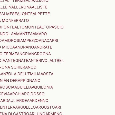
LI'
ALI' TERME
ALIA
ALIANO
ALLEIN
ALLERONA
ALLISTE
E
ALMESE
ALONTE
ALPETTE
A MONFERRATO
OFONTE
ALTOMONTE
ALTOPASCIO
NDOLA
AMANTEA
AMARO
O
AMOROSI
AMPEZZO
ANACAPRI
 MICCA
ANDRANO
ANDRATE
O TERME
ANGRI
ANGROGNA
OIA
ANTEGNATE
ANTERIVO .ALTREI.
RONA SCHIERANCO
A
ANZOLA DELL'EMILIA
AOSTA
N AN DER
APPIGNANO
RROSCIA
AQUILEIA
AQUILONIA
CEVIA
ARCHI
ARCIDOSSO
A
ARDAULI
ARDEA
ARDENNO
ENTERA
ARGUELLO
ARGUSTO
ARI
ENA DI CASTRO
ARLUNO
ARMENO