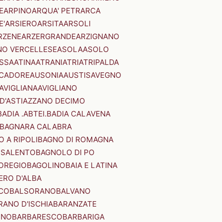
E
ARPINO
ARQUA' PETRARCA
E'
ARSIERO
ARSITA
ARSOLI
RZENE
ARZERGRANDE
ARZIGNANO
NO VERCELLESE
ASOLA
ASOLO
SSA
ATINA
ATRANI
ATRI
ATRIPALDA
 CADORE
AUSONIA
AUSTIS
AVEGNO
AVIGLIANA
AVIGLIANO
D'ASTI
AZZANO DECIMO
BADIA .ABTEI.
BADIA CALAVENA
BAGNARA CALABRA
 A RIPOLI
BAGNO DI ROMAGNA
 SALENTO
BAGNOLO DI PO
OREGIO
BAGOLINO
BAIA E LATINA
ERO D'ALBA
CO
BALSORANO
BALVANO
RANO D'ISCHIA
BARANZATE
INO
BARBARESCO
BARBARIGA