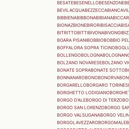
BESATE
BESENELLO
BESENZONE
B
BEVILACQUA
BEZZECCA
BIANCAVI
BIBBIENA
BIBBONA
BIBIANA
BICCAR
BIONAZ
BIONE
BIRORI
BISACCIA
BIS
BITRITTO
BITTI
BIVONA
BIVONGI
BI
BOARA PISANI
BOBBIO
BOBBIO PEL
BOFFALORA SOPRA TICINO
BOGL
BOLLENGO
BOLOGNA
BOLOGNAN
BOLZANO NOVARESE
BOLZANO VI
BONATE SOPRA
BONATE SOTTO
B
BONNANARO
BONO
BONORVA
BON
BORGARELLO
BORGARO TORINES
BORGHETTO LODIGIANO
BORGHET
BORGO D'ALE
BORGO DI TERZO
BO
BORGO SAN LORENZO
BORGO SA
BORGO VALSUGANA
BORGO VELI
BORGOLAVEZZARO
BORGOMALE