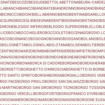
ESNATE
BESOZZO
BESSUDE
BETTOLA
BETTONA
BEURA-CARDE
LLA
BIANCHI
BIANCO
BIANDRATE
BIANDRONNO
BIANZANO
BIANZ
I
BICINICCO
BIDONI'
BIELLA
BIENNO
BIENO
BIENTINA
BIGARELLO
ACQUINO
BISCEGLIE
BISEGNA
BISENTI
BISIGNANO
BISTAGNO
BI
ZZARONE
BLEGGIO INFERIORE
BLEGGIO SUPERIORE
BLELLO
BL
LICE
BOCA
BOCCHIGLIERO
BOCCIOLETO
BOCENAGO
BODIO L
IASCO
BOGNANCO
BOGOGNO
BOIANO
BOISSANO
BOLANO
BOL
O
BOLOGNETTA
BOLOGNOLA
BOLOTANA
BOLSENA
BOLTIERE
B
CENTINO
BOMARZO
BOMBA
BOMPENSIERE
BOMPIETRO
BOMP
ONAVIGO
BONDENO
BONDO
BONDONE
BONEA
BONEFRO
BONE
VICINO
BORBONA
BORCA DI CADORE
BORDANO
BORDIGHERA
E
BORGETTO
BORGHETTO D'ARROSCIA
BORGHETTO DI BORB
TO SANTO SPIRITO
BORGHI
BORGIA
BORGIALLO
BORGIO VERE
RGO PACE
BORGO PRIOLO
BORGO SAN DALMAZZO
BORGO SA
N MARTINO
BORGO SAN SIRO
BORGO TICINO
BORGO TOSSIG
NO
BORGO VERCELLI
BORGOFORTE
BORGOFRANCO D'IVREA
BO
BORGOMANERO
BORGOMARO
BORGOMASINO
BORGONE SUSA