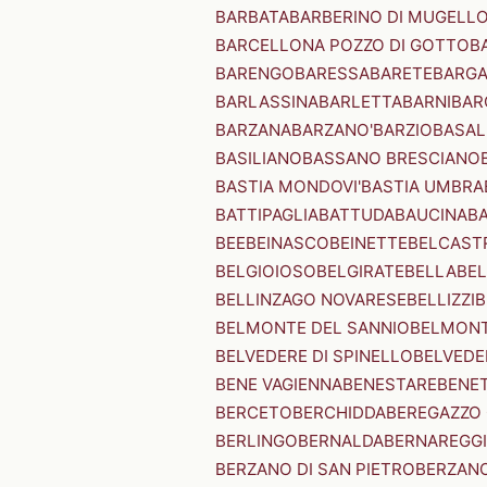
BARBATA
BARBERINO DI MUGELL
BARCELLONA POZZO DI GOTTO
B
BARENGO
BARESSA
BARETE
BARG
BARLASSINA
BARLETTA
BARNI
BAR
BARZANA
BARZANO'
BARZIO
BASAL
BASILIANO
BASSANO BRESCIANO
BASTIA MONDOVI'
BASTIA UMBRA
BATTIPAGLIA
BATTUDA
BAUCINA
B
BEE
BEINASCO
BEINETTE
BELCAST
BELGIOIOSO
BELGIRATE
BELLA
BEL
BELLINZAGO NOVARESE
BELLIZZI
B
BELMONTE DEL SANNIO
BELMONT
BELVEDERE DI SPINELLO
BELVEDE
BENE VAGIENNA
BENESTARE
BENE
BERCETO
BERCHIDDA
BEREGAZZO 
BERLINGO
BERNALDA
BERNAREGG
BERZANO DI SAN PIETRO
BERZANO