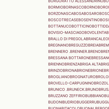
BORGORATTO ALESSANDRINO
BO
BORMIO
BORNASCO
BORNO
BORO
BORZONASCA
BOSA
BOSARO
BOSC
BOSCOTRECASE
BOSENTINO
BOSI
BOTTANUCO
BOTTICINO
BOTTIDD
BOVISIO-MASCIAGO
BOVOLENTA
B
BRALLO DI PREGOLA
BRANCALEO
BREGNANO
BREGUZZO
BREIA
BREM
BRENNERO .BRENNER.
BRENO
BRE
BRESSANA BOTTARONE
BRESSANO
BRIENNO
BRIENZA
BRIGA ALTA
BRI
BRINZIO
BRIONA
BRIONE
BRIONE
BR
BROGLIANO
BROGNATURO
BROLO
BROVELLO-CARPUGNINO
BROZO
BRUNICO .BRUNECK.
BRUNO
BRUS
BRUZZANO ZEFFIRIO
BUBBIANO
BU
BUDONI
BUDRIO
BUGGERRU
BUGGI
BUONABITACOLO
BUONALBERGO