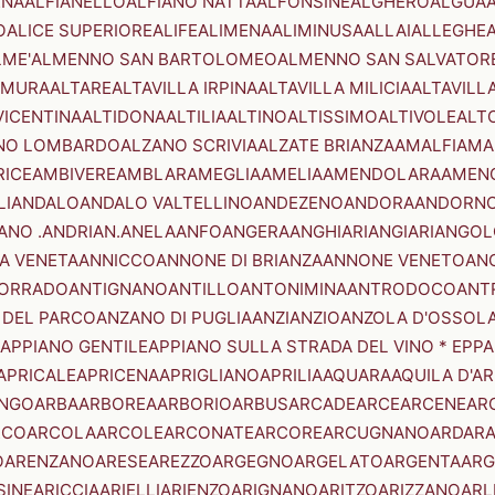
ENA
ALFIANELLO
ALFIANO NATTA
ALFONSINE
ALGHERO
ALGUA
A
O
ALICE SUPERIORE
ALIFE
ALIMENA
ALIMINUSA
ALLAI
ALLEGHE
LME'
ALMENNO SAN BARTOLOMEO
ALMENNO SAN SALVATOR
AMURA
ALTARE
ALTAVILLA IRPINA
ALTAVILLA MILICIA
ALTAVILL
VICENTINA
ALTIDONA
ALTILIA
ALTINO
ALTISSIMO
ALTIVOLE
ALT
NO LOMBARDO
ALZANO SCRIVIA
ALZATE BRIANZA
AMALFI
AMA
RICE
AMBIVERE
AMBLAR
AMEGLIA
AMELIA
AMENDOLARA
AMEN
LI
ANDALO
ANDALO VALTELLINO
ANDEZENO
ANDORA
ANDORNO
ANO .ANDRIAN.
ANELA
ANFO
ANGERA
ANGHIARI
ANGIARI
ANGOL
A VENETA
ANNICCO
ANNONE DI BRIANZA
ANNONE VENETO
AN
CORRADO
ANTIGNANO
ANTILLO
ANTONIMINA
ANTRODOCO
ANT
 DEL PARCO
ANZANO DI PUGLIA
ANZI
ANZIO
ANZOLA D'OSSOL
APPIANO GENTILE
APPIANO SULLA STRADA DEL VINO * EPPA
APRICALE
APRICENA
APRIGLIANO
APRILIA
AQUARA
AQUILA D'A
NGO
ARBA
ARBOREA
ARBORIO
ARBUS
ARCADE
ARCE
ARCENE
AR
RCO
ARCOLA
ARCOLE
ARCONATE
ARCORE
ARCUGNANO
ARDAR
O
ARENZANO
ARESE
AREZZO
ARGEGNO
ARGELATO
ARGENTA
ARG
SINE
ARICCIA
ARIELLI
ARIENZO
ARIGNANO
ARITZO
ARIZZANO
ARL