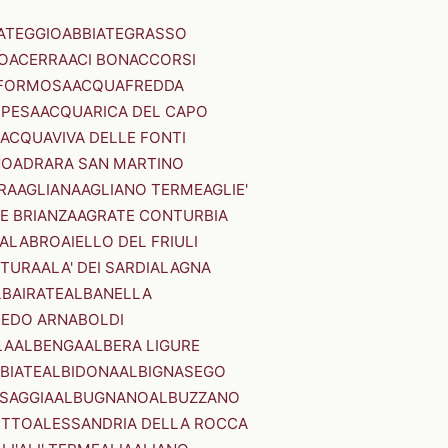
ATEGGIO
ABBIATEGRASSO
O
ACERRA
ACI BONACCORSI
FORMOSA
ACQUAFREDDA
PESA
ACQUARICA DEL CAPO
ACQUAVIVA DELLE FONTI
NO
ADRARA SAN MARTINO
RA
AGLIANA
AGLIANO TERME
AGLIE'
E BRIANZA
AGRATE CONTURBIA
CALABRO
AIELLO DEL FRIULI
STURA
ALA' DEI SARDI
ALAGNA
LBAIRATE
ALBANELLA
EDO ARNABOLDI
LA
ALBENGA
ALBERA LIGURE
BIATE
ALBIDONA
ALBIGNASEGO
SAGGIA
ALBUGNANO
ALBUZZANO
ETTO
ALESSANDRIA DELLA ROCCA