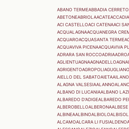
ABANO TERME
ABBADIA CERRETO
ABETONE
ABRIOLA
ACATE
ACCADI
ACI CASTELLO
ACI CATENA
ACI SA
ACQUALAGNA
ACQUANEGRA CRE
ACQUARO
ACQUASANTA TERME
A
ACQUAVIVA PICENA
ACQUAVIVA P
ADRARA SAN ROCCO
ADRIA
ADRO
AGLIENTU
AGNA
AGNADELLO
AGNA
AGRIGENTO
AGROPOLI
AGUGLIAN
AIELLO DEL SABATO
AIETA
AILANO
ALAGNA VALSESIA
ALANNO
ALANO
ALBANO DI LUCANIA
ALBANO LAZ
ALBAREDO D'ADIGE
ALBAREDO PE
ALBEROBELLO
ALBERONA
ALBESE
ALBINEA
ALBINO
ALBIOLO
ALBISOL
ALCAMO
ALCARA LI FUSI
ALDENO