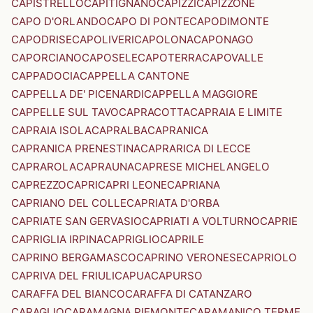
CAPISTRELLO
CAPITIGNANO
CAPIZZI
CAPIZZONE
CAPO D'ORLANDO
CAPO DI PONTE
CAPODIMONTE
CAPODRISE
CAPOLIVERI
CAPOLONA
CAPONAGO
CAPORCIANO
CAPOSELE
CAPOTERRA
CAPOVALLE
CAPPADOCIA
CAPPELLA CANTONE
CAPPELLA DE' PICENARDI
CAPPELLA MAGGIORE
CAPPELLE SUL TAVO
CAPRACOTTA
CAPRAIA E LIMITE
CAPRAIA ISOLA
CAPRALBA
CAPRANICA
CAPRANICA PRENESTINA
CAPRARICA DI LECCE
CAPRAROLA
CAPRAUNA
CAPRESE MICHELANGELO
CAPREZZO
CAPRI
CAPRI LEONE
CAPRIANA
CAPRIANO DEL COLLE
CAPRIATA D'ORBA
CAPRIATE SAN GERVASIO
CAPRIATI A VOLTURNO
CAPRIE
CAPRIGLIA IRPINA
CAPRIGLIO
CAPRILE
CAPRINO BERGAMASCO
CAPRINO VERONESE
CAPRIOLO
CAPRIVA DEL FRIULI
CAPUA
CAPURSO
CARAFFA DEL BIANCO
CARAFFA DI CATANZARO
CARAGLIO
CARAMAGNA PIEMONTE
CARAMANICO TERME