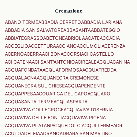
Cremazione
ABANO TERME
ABBADIA CERRETO
ABBADIA LARIANA
ABBADIA SAN SALVATORE
ABBASANTA
ABBATEGGIO
ABBIATEGRASSO
ABETONE
ABRIOLA
ACATE
ACCADIA
ACCEGLIO
ACCETTURA
ACCIANO
ACCUMOLI
ACERENZA
ACERNO
ACERRA
ACI BONACCORSI
ACI CASTELLO
ACI CATENA
ACI SANT'ANTONIO
ACIREALE
ACQUACANINA
ACQUAFONDATA
ACQUAFORMOSA
ACQUAFREDDA
ACQUALAGNA
ACQUANEGRA CREMONESE
ACQUANEGRA SUL CHIESE
ACQUAPENDENTE
ACQUAPPESA
ACQUARICA DEL CAPO
ACQUARO
ACQUASANTA TERME
ACQUASPARTA
ACQUAVIVA COLLECROCE
ACQUAVIVA D'ISERNIA
ACQUAVIVA DELLE FONTI
ACQUAVIVA PICENA
ACQUAVIVA PLATANI
ACQUEDOLCI
ACQUI TERME
ACRI
ACUTO
ADELFIA
ADRANO
ADRARA SAN MARTINO