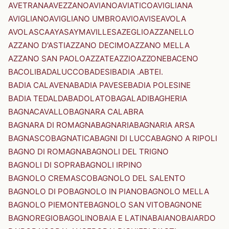
AVETRANA
AVEZZANO
AVIANO
AVIATICO
AVIGLIANA
AVIGLIANO
AVIGLIANO UMBRO
AVIO
AVISE
AVOLA
AVOLASCA
AYAS
AYMAVILLES
AZEGLIO
AZZANELLO
AZZANO D'ASTI
AZZANO DECIMO
AZZANO MELLA
AZZANO SAN PAOLO
AZZATE
AZZIO
AZZONE
BACENO
BACOLI
BADALUCCO
BADESI
BADIA .ABTEI.
BADIA CALAVENA
BADIA PAVESE
BADIA POLESINE
BADIA TEDALDA
BADOLATO
BAGALADI
BAGHERIA
BAGNACAVALLO
BAGNARA CALABRA
BAGNARA DI ROMAGNA
BAGNARIA
BAGNARIA ARSA
BAGNASCO
BAGNATICA
BAGNI DI LUCCA
BAGNO A RIPOLI
BAGNO DI ROMAGNA
BAGNOLI DEL TRIGNO
BAGNOLI DI SOPRA
BAGNOLI IRPINO
BAGNOLO CREMASCO
BAGNOLO DEL SALENTO
BAGNOLO DI PO
BAGNOLO IN PIANO
BAGNOLO MELLA
BAGNOLO PIEMONTE
BAGNOLO SAN VITO
BAGNONE
BAGNOREGIO
BAGOLINO
BAIA E LATINA
BAIANO
BAIARDO