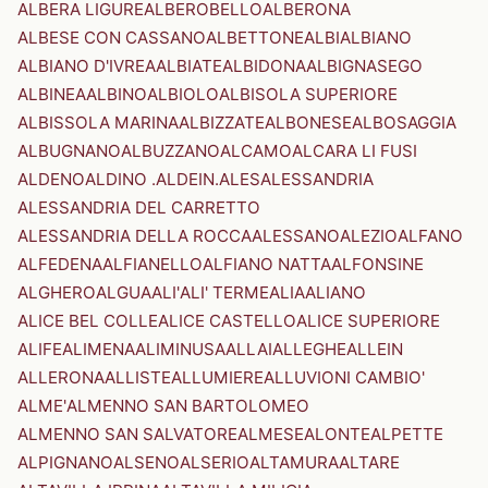
ALBERA LIGURE
ALBEROBELLO
ALBERONA
ALBESE CON CASSANO
ALBETTONE
ALBI
ALBIANO
ALBIANO D'IVREA
ALBIATE
ALBIDONA
ALBIGNASEGO
ALBINEA
ALBINO
ALBIOLO
ALBISOLA SUPERIORE
ALBISSOLA MARINA
ALBIZZATE
ALBONESE
ALBOSAGGIA
ALBUGNANO
ALBUZZANO
ALCAMO
ALCARA LI FUSI
ALDENO
ALDINO .ALDEIN.
ALES
ALESSANDRIA
ALESSANDRIA DEL CARRETTO
ALESSANDRIA DELLA ROCCA
ALESSANO
ALEZIO
ALFANO
ALFEDENA
ALFIANELLO
ALFIANO NATTA
ALFONSINE
ALGHERO
ALGUA
ALI'
ALI' TERME
ALIA
ALIANO
ALICE BEL COLLE
ALICE CASTELLO
ALICE SUPERIORE
ALIFE
ALIMENA
ALIMINUSA
ALLAI
ALLEGHE
ALLEIN
ALLERONA
ALLISTE
ALLUMIERE
ALLUVIONI CAMBIO'
ALME'
ALMENNO SAN BARTOLOMEO
ALMENNO SAN SALVATORE
ALMESE
ALONTE
ALPETTE
ALPIGNANO
ALSENO
ALSERIO
ALTAMURA
ALTARE