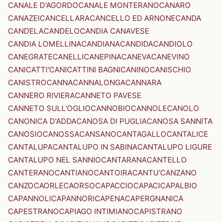
CANALE D'AGORDO
CANALE MONTERANO
CANARO
CANAZEI
CANCELLARA
CANCELLO ED ARNONE
CANDA
CANDELA
CANDELO
CANDIA CANAVESE
CANDIA LOMELLINA
CANDIANA
CANDIDA
CANDIOLO
CANEGRATE
CANELLI
CANEPINA
CANEVA
CANEVINO
CANICATTI'
CANICATTINI BAGNI
CANINO
CANISCHIO
CANISTRO
CANNA
CANNALONGA
CANNARA
CANNERO RIVIERA
CANNETO PAVESE
CANNETO SULL'OGLIO
CANNOBIO
CANNOLE
CANOLO
CANONICA D'ADDA
CANOSA DI PUGLIA
CANOSA SANNITA
CANOSIO
CANOSSA
CANSANO
CANTAGALLO
CANTALICE
CANTALUPA
CANTALUPO IN SABINA
CANTALUPO LIGURE
CANTALUPO NEL SANNIO
CANTARANA
CANTELLO
CANTERANO
CANTIANO
CANTOIRA
CANTU'
CANZANO
CANZO
CAORLE
CAORSO
CAPACCIO
CAPACI
CAPALBIO
CAPANNOLI
CAPANNORI
CAPENA
CAPERGNANICA
CAPESTRANO
CAPIAGO INTIMIANO
CAPISTRANO