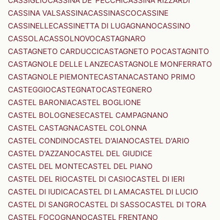
CASSIGLIO
CASSINA DE' PECCHI
CASSINA RIZZARDI
CASSINA VALSASSINA
CASSINASCO
CASSINE
CASSINELLE
CASSINETTA DI LUGAGNANO
CASSINO
CASSOLA
CASSOLNOVO
CASTAGNARO
CASTAGNETO CARDUCCI
CASTAGNETO PO
CASTAGNITO
CASTAGNOLE DELLE LANZE
CASTAGNOLE MONFERRATO
CASTAGNOLE PIEMONTE
CASTANA
CASTANO PRIMO
CASTEGGIO
CASTEGNATO
CASTEGNERO
CASTEL BARONIA
CASTEL BOGLIONE
CASTEL BOLOGNESE
CASTEL CAMPAGNANO
CASTEL CASTAGNA
CASTEL COLONNA
CASTEL CONDINO
CASTEL D'AIANO
CASTEL D'ARIO
CASTEL D'AZZANO
CASTEL DEL GIUDICE
CASTEL DEL MONTE
CASTEL DEL PIANO
CASTEL DEL RIO
CASTEL DI CASIO
CASTEL DI IERI
CASTEL DI IUDICA
CASTEL DI LAMA
CASTEL DI LUCIO
CASTEL DI SANGRO
CASTEL DI SASSO
CASTEL DI TORA
CASTEL FOCOGNANO
CASTEL FRENTANO