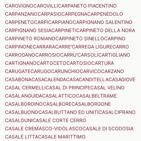
CAROVIGNO
CAROVILLI
CARPANETO PIACENTINO
CARPANZANO
CARPASIO
CARPEGNA
CARPENEDOLO
CARPENETO
CARPI
CARPIANO
CARPIGNANO SALENTINO
CARPIGNANO SESIA
CARPINETI
CARPINETO DELLA NORA
CARPINETO ROMANO
CARPINETO SINELLO
CARPINO
CARPINONE
CARRARA
CARRE'
CARREGA LIGURE
CARRO
CARRODANO
CARROSIO
CARRU'
CARSOLI
CARTIGLIANO
CARTIGNANO
CARTOCETO
CARTOSIO
CARTURA
CARUGATE
CARUGO
CARUNCHIO
CARVICO
CARZANO
CASABONA
CASACALENDA
CASACANDITELLA
CASAGIOVE
CASAL CERMELLI
CASAL DI PRINCIPE
CASAL VELINO
CASALANGUIDA
CASALATTICO
CASALBELTRAME
CASALBORDINO
CASALBORE
CASALBORGONE
CASALBUONO
CASALBUTTANO ED UNITI
CASALCIPRANO
CASALDUNI
CASALE CORTE CERRO
CASALE CREMASCO-VIDOLASCO
CASALE DI SCODOSIA
CASALE LITTA
CASALE MARITTIMO