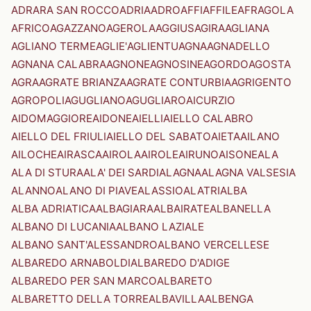
ADRARA SAN ROCCO
ADRIA
ADRO
AFFI
AFFILE
AFRAGOLA
AFRICO
AGAZZANO
AGEROLA
AGGIUS
AGIRA
AGLIANA
AGLIANO TERME
AGLIE'
AGLIENTU
AGNA
AGNADELLO
AGNANA CALABRA
AGNONE
AGNOSINE
AGORDO
AGOSTA
AGRA
AGRATE BRIANZA
AGRATE CONTURBIA
AGRIGENTO
AGROPOLI
AGUGLIANO
AGUGLIARO
AICURZIO
AIDOMAGGIORE
AIDONE
AIELLI
AIELLO CALABRO
AIELLO DEL FRIULI
AIELLO DEL SABATO
AIETA
AILANO
AILOCHE
AIRASCA
AIROLA
AIROLE
AIRUNO
AISONE
ALA
ALA DI STURA
ALA' DEI SARDI
ALAGNA
ALAGNA VALSESIA
ALANNO
ALANO DI PIAVE
ALASSIO
ALATRI
ALBA
ALBA ADRIATICA
ALBAGIARA
ALBAIRATE
ALBANELLA
ALBANO DI LUCANIA
ALBANO LAZIALE
ALBANO SANT'ALESSANDRO
ALBANO VERCELLESE
ALBAREDO ARNABOLDI
ALBAREDO D'ADIGE
ALBAREDO PER SAN MARCO
ALBARETO
ALBARETTO DELLA TORRE
ALBAVILLA
ALBENGA