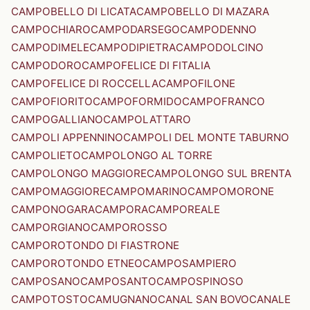
CAMPOBELLO DI LICATA
CAMPOBELLO DI MAZARA
CAMPOCHIARO
CAMPODARSEGO
CAMPODENNO
CAMPODIMELE
CAMPODIPIETRA
CAMPODOLCINO
CAMPODORO
CAMPOFELICE DI FITALIA
CAMPOFELICE DI ROCCELLA
CAMPOFILONE
CAMPOFIORITO
CAMPOFORMIDO
CAMPOFRANCO
CAMPOGALLIANO
CAMPOLATTARO
CAMPOLI APPENNINO
CAMPOLI DEL MONTE TABURNO
CAMPOLIETO
CAMPOLONGO AL TORRE
CAMPOLONGO MAGGIORE
CAMPOLONGO SUL BRENTA
CAMPOMAGGIORE
CAMPOMARINO
CAMPOMORONE
CAMPONOGARA
CAMPORA
CAMPOREALE
CAMPORGIANO
CAMPOROSSO
CAMPOROTONDO DI FIASTRONE
CAMPOROTONDO ETNEO
CAMPOSAMPIERO
CAMPOSANO
CAMPOSANTO
CAMPOSPINOSO
CAMPOTOSTO
CAMUGNANO
CANAL SAN BOVO
CANALE