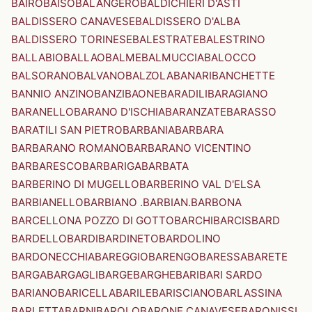
BAIRO
BAISO
BALANGERO
BALDICHIERI D'ASTI
BALDISSERO CANAVESE
BALDISSERO D'ALBA
BALDISSERO TORINESE
BALESTRATE
BALESTRINO
BALLABIO
BALLAO
BALME
BALMUCCIA
BALOCCO
BALSORANO
BALVANO
BALZOLA
BANARI
BANCHETTE
BANNIO ANZINO
BANZI
BAONE
BARADILI
BARAGIANO
BARANELLO
BARANO D'ISCHIA
BARANZATE
BARASSO
BARATILI SAN PIETRO
BARBANIA
BARBARA
BARBARANO ROMANO
BARBARANO VICENTINO
BARBARESCO
BARBARIGA
BARBATA
BARBERINO DI MUGELLO
BARBERINO VAL D'ELSA
BARBIANELLO
BARBIANO .BARBIAN.
BARBONA
BARCELLONA POZZO DI GOTTO
BARCHI
BARCIS
BARD
BARDELLO
BARDI
BARDINETO
BARDOLINO
BARDONECCHIA
BAREGGIO
BARENGO
BARESSA
BARETE
BARGA
BARGAGLI
BARGE
BARGHE
BARI
BARI SARDO
BARIANO
BARICELLA
BARILE
BARISCIANO
BARLASSINA
BARLETTA
BARNI
BAROLO
BARONE CANAVESE
BARONISSI