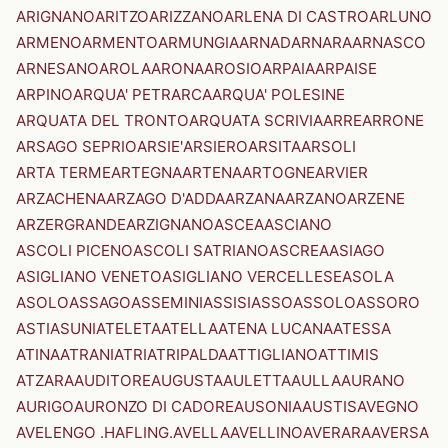
ARIGNANO
ARITZO
ARIZZANO
ARLENA DI CASTRO
ARLUNO
ARMENO
ARMENTO
ARMUNGIA
ARNAD
ARNARA
ARNASCO
ARNESANO
AROLA
ARONA
AROSIO
ARPAIA
ARPAISE
ARPINO
ARQUA' PETRARCA
ARQUA' POLESINE
ARQUATA DEL TRONTO
ARQUATA SCRIVIA
ARRE
ARRONE
ARSAGO SEPRIO
ARSIE'
ARSIERO
ARSITA
ARSOLI
ARTA TERME
ARTEGNA
ARTENA
ARTOGNE
ARVIER
ARZACHENA
ARZAGO D'ADDA
ARZANA
ARZANO
ARZENE
ARZERGRANDE
ARZIGNANO
ASCEA
ASCIANO
ASCOLI PICENO
ASCOLI SATRIANO
ASCREA
ASIAGO
ASIGLIANO VENETO
ASIGLIANO VERCELLESE
ASOLA
ASOLO
ASSAGO
ASSEMINI
ASSISI
ASSO
ASSOLO
ASSORO
ASTI
ASUNI
ATELETA
ATELLA
ATENA LUCANA
ATESSA
ATINA
ATRANI
ATRI
ATRIPALDA
ATTIGLIANO
ATTIMIS
ATZARA
AUDITORE
AUGUSTA
AULETTA
AULLA
AURANO
AURIGO
AURONZO DI CADORE
AUSONIA
AUSTIS
AVEGNO
AVELENGO .HAFLING.
AVELLA
AVELLINO
AVERARA
AVERSA