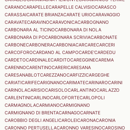
CARANO
CARAPELLE
CARAPELLE CALVISIO
CARASCO
CARASSAI
CARATE BRIANZA
CARATE URIO
CARAVAGGIO
CARAVATE
CARAVINO
CARAVONICA
CARBOGNANO
CARBONARA AL TICINO
CARBONARA DI NOLA
CARBONARA DI PO
CARBONARA SCRIVIA
CARBONATE
CARBONE
CARBONERA
CARBONIA
CARCARE
CARCERI
CARCOFORO
CARDANO AL CAMPO
CARDE'
CARDEDU
CARDETO
CARDINALE
CARDITO
CAREGGINE
CAREMA
CARENNO
CARENTINO
CARERI
CARESANA
CARESANABLOT
CAREZZANO
CARFIZZI
CARGEGHE
CARIATI
CARIFE
CARIGNANO
CARIMATE
CARINARO
CARINI
CARINOLA
CARISIO
CARISOLO
CARLANTINO
CARLAZZO
CARLENTINI
CARLINO
CARLOFORTE
CARLOPOLI
CARMAGNOLA
CARMIANO
CARMIGNANO
CARMIGNANO DI BRENTA
CARNAGO
CARNATE
CAROBBIO DEGLI ANGELI
CAROLEI
CARONA
CARONIA
CARONNO PERTUSELLA
CARONNO VARESINO
CAROSINO