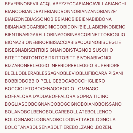
BEVERINO
BEVILACQUA
BEZZECCA
BIANCAVILLA
BIANCHI
BIANCO
BIANDRATE
BIANDRONNO
BIANZANO
BIANZE'
BIANZONE
BIASSONO
BIBBIANO
BIBBIENA
BIBBONA
BIBIANA
BICCARI
BICINICCO
BIDONI'
BIELLA
BIENNO
BIENO
BIENTINA
BIGARELLO
BINAGO
BINASCO
BINETTO
BIOGLIO
BIONAZ
BIONE
BIRORI
BISACCIA
BISACQUINO
BISCEGLIE
BISEGNA
BISENTI
BISIGNANO
BISTAGNO
BISUSCHIO
BITETTO
BITONTO
BITRITTO
BITTI
BIVONA
BIVONGI
BIZZARONE
BLEGGIO INFERIORE
BLEGGIO SUPERIORE
BLELLO
BLERA
BLESSAGNO
BLEVIO
BLUFI
BOARA PISANI
BOBBIO
BOBBIO PELLICE
BOCA
BOCCHIGLIERO
BOCCIOLETO
BOCENAGO
BODIO LOMNAGO
BOFFALORA D'ADDA
BOFFALORA SOPRA TICINO
BOGLIASCO
BOGNANCO
BOGOGNO
BOIANO
BOISSANO
BOLANO
BOLBENO
BOLGARE
BOLLATE
BOLLENGO
BOLOGNA
BOLOGNANO
BOLOGNETTA
BOLOGNOLA
BOLOTANA
BOLSENA
BOLTIERE
BOLZANO .BOZEN.