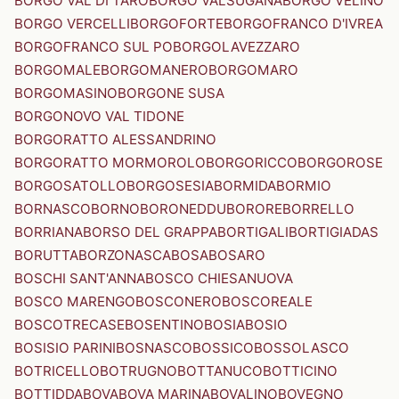
BORGO VAL DI TARO
BORGO VALSUGANA
BORGO VELINO
BORGO VERCELLI
BORGOFORTE
BORGOFRANCO D'IVREA
BORGOFRANCO SUL PO
BORGOLAVEZZARO
BORGOMALE
BORGOMANERO
BORGOMARO
BORGOMASINO
BORGONE SUSA
BORGONOVO VAL TIDONE
BORGORATTO ALESSANDRINO
BORGORATTO MORMOROLO
BORGORICCO
BORGOROSE
BORGOSATOLLO
BORGOSESIA
BORMIDA
BORMIO
BORNASCO
BORNO
BORONEDDU
BORORE
BORRELLO
BORRIANA
BORSO DEL GRAPPA
BORTIGALI
BORTIGIADAS
BORUTTA
BORZONASCA
BOSA
BOSARO
BOSCHI SANT'ANNA
BOSCO CHIESANUOVA
BOSCO MARENGO
BOSCONERO
BOSCOREALE
BOSCOTRECASE
BOSENTINO
BOSIA
BOSIO
BOSISIO PARINI
BOSNASCO
BOSSICO
BOSSOLASCO
BOTRICELLO
BOTRUGNO
BOTTANUCO
BOTTICINO
BOTTIDDA
BOVA
BOVA MARINA
BOVALINO
BOVEGNO