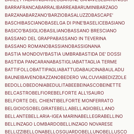
BARRAFRANCA
BARRALI
BARREA
BARUMINI
BARZAGO
BARZANA
BARZANO'
BARZIO
BASALUZZO
BASCAPE'
BASCHI
BASCIANO
BASELGA DI PINE'
BASELICE
BASIANO
BASICO'
BASIGLIO
BASILIANO
BASSANO BRESCIANO
BASSANO DEL GRAPPA
BASSANO IN TEVERINA
BASSANO ROMANO
BASSIANO
BASSIGNANA
BASTIA MONDOVI'
BASTIA UMBRA
BASTIDA DE' DOSSI
BASTIDA PANCARANA
BASTIGLIA
BATTAGLIA TERME
BATTIFOLLO
BATTIPAGLIA
BATTUDA
BAUCINA
BAULADU
BAUNEI
BAVENO
BAZZANO
BEDERO VALCUVIA
BEDIZZOLE
BEDOLLO
BEDONIA
BEDULITA
BEE
BEINASCO
BEINETTE
BELCASTRO
BELFIORE
BELFORTE ALL'ISAURO
BELFORTE DEL CHIENTI
BELFORTE MONFERRATO
BELGIOIOSO
BELGIRATE
BELLA
BELLAGIO
BELLANO
BELLANTE
BELLARIA-IGEA MARINA
BELLEGRA
BELLINO
BELLINZAGO LOMBARDO
BELLINZAGO NOVARESE
BELLIZZI
BELLONA
BELLOSGUARDO
BELLUNO
BELLUSCO