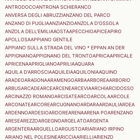
ANTRODOCO
ANTRONA SCHIERANCO
ANVERSA DEGLI ABRUZZI
ANZANO DEL PARCO
ANZANO DI PUGLIA
ANZI
ANZIO
ANZOLA D'OSSOLA
ANZOLA DELL'EMILIA
AOSTA
APECCHIO
APICE
APIRO
APOLLOSA
APPIANO GENTILE
APPIANO SULLA STRADA DEL VINO * EPPAN AN DER
APPIGNANO
APPIGNANO DEL TRONTO
APRICA
APRICALE
APRICENA
APRIGLIANO
APRILIA
AQUARA
AQUILA D'ARROSCIA
AQUILEIA
AQUILONIA
AQUINO
ARADEO
ARAGONA
ARAMENGO
ARBA
ARBOREA
ARBORIO
ARBUS
ARCADE
ARCE
ARCENE
ARCEVIA
ARCHI
ARCIDOSSO
ARCINAZZO ROMANO
ARCISATE
ARCO
ARCOLA
ARCOLE
ARCONATE
ARCORE
ARCUGNANO
ARDARA
ARDAULI
ARDEA
ARDENNO
ARDESIO
ARDORE
ARENA
ARENA PO
ARENZANO
ARESE
AREZZO
ARGEGNO
ARGELATO
ARGENTA
ARGENTERA
ARGUELLO
ARGUSTO
ARI
ARIANO IRPINO
ARIANO NEL POLESINE
ARICCIA
ARIELLI
ARIENZO