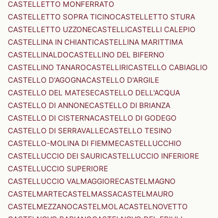
CASTELLETTO MONFERRATO
CASTELLETTO SOPRA TICINO
CASTELLETTO STURA
CASTELLETTO UZZONE
CASTELLI
CASTELLI CALEPIO
CASTELLINA IN CHIANTI
CASTELLINA MARITTIMA
CASTELLINALDO
CASTELLINO DEL BIFERNO
CASTELLINO TANARO
CASTELLIRI
CASTELLO CABIAGLIO
CASTELLO D'AGOGNA
CASTELLO D'ARGILE
CASTELLO DEL MATESE
CASTELLO DELL'ACQUA
CASTELLO DI ANNONE
CASTELLO DI BRIANZA
CASTELLO DI CISTERNA
CASTELLO DI GODEGO
CASTELLO DI SERRAVALLE
CASTELLO TESINO
CASTELLO-MOLINA DI FIEMME
CASTELLUCCHIO
CASTELLUCCIO DEI SAURI
CASTELLUCCIO INFERIORE
CASTELLUCCIO SUPERIORE
CASTELLUCCIO VALMAGGIORE
CASTELMAGNO
CASTELMARTE
CASTELMASSA
CASTELMAURO
CASTELMEZZANO
CASTELMOLA
CASTELNOVETTO