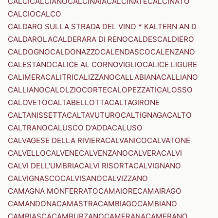
CALCI
CALCIANO
CALCINAIA
CALCINATE
CALCINATO
CALCIO
CALCO
CALDARO SULLA STRADA DEL VINO * KALTERN AN D
CALDAROLA
CALDERARA DI RENO
CALDES
CALDIERO
CALDOGNO
CALDONAZZO
CALENDASCO
CALENZANO
CALESTANO
CALICE AL CORNOVIGLIO
CALICE LIGURE
CALIMERA
CALITRI
CALIZZANO
CALLABIANA
CALLIANO
CALLIANO
CALOLZIOCORTE
CALOPEZZATI
CALOSSO
CALOVETO
CALTABELLOTTA
CALTAGIRONE
CALTANISSETTA
CALTAVUTURO
CALTIGNAGA
CALTO
CALTRANO
CALUSCO D'ADDA
CALUSO
CALVAGESE DELLA RIVIERA
CALVANICO
CALVATONE
CALVELLO
CALVENE
CALVENZANO
CALVERA
CALVI
CALVI DELL'UMBRIA
CALVI RISORTA
CALVIGNANO
CALVIGNASCO
CALVISANO
CALVIZZANO
CAMAGNA MONFERRATO
CAMAIORE
CAMAIRAGO
CAMANDONA
CAMASTRA
CAMBIAGO
CAMBIANO
CAMBIASCA
CAMBURZANO
CAMERANA
CAMERANO