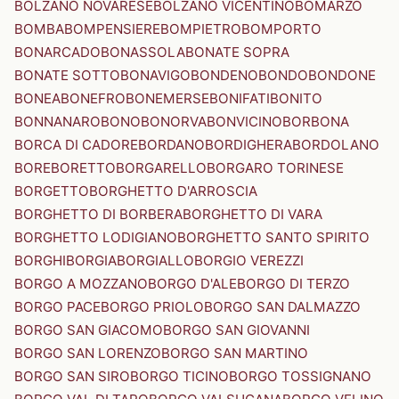
BOLZANO NOVARESE
BOLZANO VICENTINO
BOMARZO
BOMBA
BOMPENSIERE
BOMPIETRO
BOMPORTO
BONARCADO
BONASSOLA
BONATE SOPRA
BONATE SOTTO
BONAVIGO
BONDENO
BONDO
BONDONE
BONEA
BONEFRO
BONEMERSE
BONIFATI
BONITO
BONNANARO
BONO
BONORVA
BONVICINO
BORBONA
BORCA DI CADORE
BORDANO
BORDIGHERA
BORDOLANO
BORE
BORETTO
BORGARELLO
BORGARO TORINESE
BORGETTO
BORGHETTO D'ARROSCIA
BORGHETTO DI BORBERA
BORGHETTO DI VARA
BORGHETTO LODIGIANO
BORGHETTO SANTO SPIRITO
BORGHI
BORGIA
BORGIALLO
BORGIO VEREZZI
BORGO A MOZZANO
BORGO D'ALE
BORGO DI TERZO
BORGO PACE
BORGO PRIOLO
BORGO SAN DALMAZZO
BORGO SAN GIACOMO
BORGO SAN GIOVANNI
BORGO SAN LORENZO
BORGO SAN MARTINO
BORGO SAN SIRO
BORGO TICINO
BORGO TOSSIGNANO