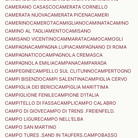
CAMERANO CASASCO
CAMERATA CORNELLO
CAMERATA NUOVA
CAMERATA PICENA
CAMERI
CAMERINO
CAMEROTA
CAMIGLIANO
CAMINATA
CAMINO
CAMINO AL TAGLIAMENTO
CAMISANO
CAMISANO VICENTINO
CAMMARATA
CAMO
CAMOGLI
CAMPAGNA
CAMPAGNA LUPIA
CAMPAGNANO DI ROMA
CAMPAGNATICO
CAMPAGNOLA CREMASCA
CAMPAGNOLA EMILIA
CAMPANA
CAMPARADA
CAMPEGINE
CAMPELLO SUL CLITUNNO
CAMPERTOGNO
CAMPI BISENZIO
CAMPI SALENTINA
CAMPIGLIA CERVO
CAMPIGLIA DEI BERICI
CAMPIGLIA MARITTIMA
CAMPIGLIONE FENILE
CAMPIONE D'ITALIA
CAMPITELLO DI FASSA
CAMPLI
CAMPO CALABRO
CAMPO DI GIOVE
CAMPO DI TRENS .FREIENFELD.
CAMPO LIGURE
CAMPO NELL'ELBA
CAMPO SAN MARTINO
CAMPO TURES .SAND IN TAUFERS.
CAMPOBASSO