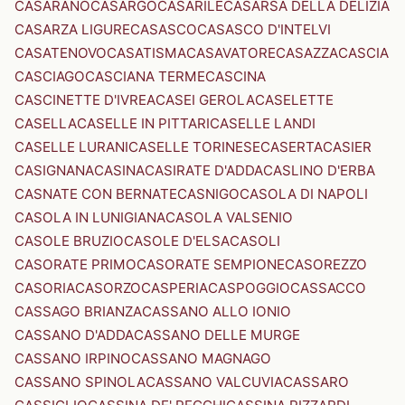
CASARANO
CASARGO
CASARILE
CASARSA DELLA DELIZIA
CASARZA LIGURE
CASASCO
CASASCO D'INTELVI
CASATENOVO
CASATISMA
CASAVATORE
CASAZZA
CASCIA
CASCIAGO
CASCIANA TERME
CASCINA
CASCINETTE D'IVREA
CASEI GEROLA
CASELETTE
CASELLA
CASELLE IN PITTARI
CASELLE LANDI
CASELLE LURANI
CASELLE TORINESE
CASERTA
CASIER
CASIGNANA
CASINA
CASIRATE D'ADDA
CASLINO D'ERBA
CASNATE CON BERNATE
CASNIGO
CASOLA DI NAPOLI
CASOLA IN LUNIGIANA
CASOLA VALSENIO
CASOLE BRUZIO
CASOLE D'ELSA
CASOLI
CASORATE PRIMO
CASORATE SEMPIONE
CASOREZZO
CASORIA
CASORZO
CASPERIA
CASPOGGIO
CASSACCO
CASSAGO BRIANZA
CASSANO ALLO IONIO
CASSANO D'ADDA
CASSANO DELLE MURGE
CASSANO IRPINO
CASSANO MAGNAGO
CASSANO SPINOLA
CASSANO VALCUVIA
CASSARO