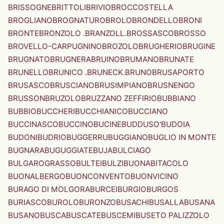
BRISSOGNE
BRITTOLI
BRIVIO
BROCCOSTELLA
BROGLIANO
BROGNATURO
BROLO
BRONDELLO
BRONI
BRONTE
BRONZOLO .BRANZOLL.
BROSSASCO
BROSSO
BROVELLO-CARPUGNINO
BROZOLO
BRUGHERIO
BRUGINE
BRUGNATO
BRUGNERA
BRUINO
BRUMANO
BRUNATE
BRUNELLO
BRUNICO .BRUNECK.
BRUNO
BRUSAPORTO
BRUSASCO
BRUSCIANO
BRUSIMPIANO
BRUSNENGO
BRUSSON
BRUZOLO
BRUZZANO ZEFFIRIO
BUBBIANO
BUBBIO
BUCCHERI
BUCCHIANICO
BUCCIANO
BUCCINASCO
BUCCINO
BUCINE
BUDDUSO'
BUDOIA
BUDONI
BUDRIO
BUGGERRU
BUGGIANO
BUGLIO IN MONTE
BUGNARA
BUGUGGIATE
BUJA
BULCIAGO
BULGAROGRASSO
BULTEI
BULZI
BUONABITACOLO
BUONALBERGO
BUONCONVENTO
BUONVICINO
BURAGO DI MOLGORA
BURCEI
BURGIO
BURGOS
BURIASCO
BUROLO
BURONZO
BUSACHI
BUSALLA
BUSANA
BUSANO
BUSCA
BUSCATE
BUSCEMI
BUSETO PALIZZOLO