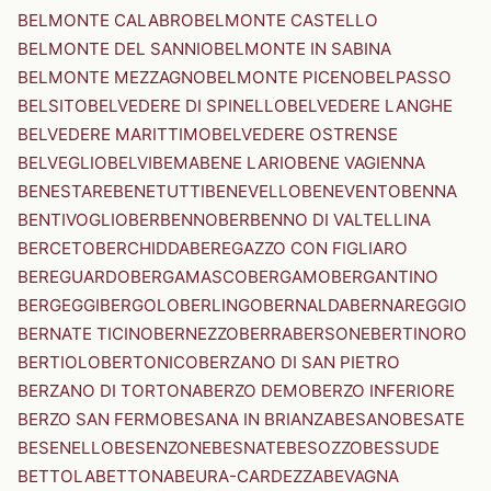
BELMONTE CALABRO
BELMONTE CASTELLO
BELMONTE DEL SANNIO
BELMONTE IN SABINA
BELMONTE MEZZAGNO
BELMONTE PICENO
BELPASSO
BELSITO
BELVEDERE DI SPINELLO
BELVEDERE LANGHE
BELVEDERE MARITTIMO
BELVEDERE OSTRENSE
BELVEGLIO
BELVI
BEMA
BENE LARIO
BENE VAGIENNA
BENESTARE
BENETUTTI
BENEVELLO
BENEVENTO
BENNA
BENTIVOGLIO
BERBENNO
BERBENNO DI VALTELLINA
BERCETO
BERCHIDDA
BEREGAZZO CON FIGLIARO
BEREGUARDO
BERGAMASCO
BERGAMO
BERGANTINO
BERGEGGI
BERGOLO
BERLINGO
BERNALDA
BERNAREGGIO
BERNATE TICINO
BERNEZZO
BERRA
BERSONE
BERTINORO
BERTIOLO
BERTONICO
BERZANO DI SAN PIETRO
BERZANO DI TORTONA
BERZO DEMO
BERZO INFERIORE
BERZO SAN FERMO
BESANA IN BRIANZA
BESANO
BESATE
BESENELLO
BESENZONE
BESNATE
BESOZZO
BESSUDE
BETTOLA
BETTONA
BEURA-CARDEZZA
BEVAGNA