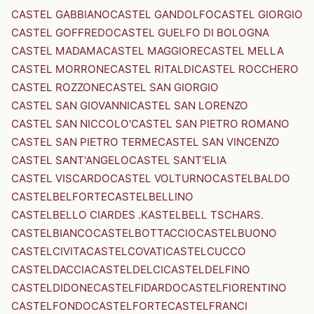
CASTEL GABBIANO
CASTEL GANDOLFO
CASTEL GIORGIO
CASTEL GOFFREDO
CASTEL GUELFO DI BOLOGNA
CASTEL MADAMA
CASTEL MAGGIORE
CASTEL MELLA
CASTEL MORRONE
CASTEL RITALDI
CASTEL ROCCHERO
CASTEL ROZZONE
CASTEL SAN GIORGIO
CASTEL SAN GIOVANNI
CASTEL SAN LORENZO
CASTEL SAN NICCOLO'
CASTEL SAN PIETRO ROMANO
CASTEL SAN PIETRO TERME
CASTEL SAN VINCENZO
CASTEL SANT'ANGELO
CASTEL SANT'ELIA
CASTEL VISCARDO
CASTEL VOLTURNO
CASTELBALDO
CASTELBELFORTE
CASTELBELLINO
CASTELBELLO CIARDES .KASTELBELL TSCHARS.
CASTELBIANCO
CASTELBOTTACCIO
CASTELBUONO
CASTELCIVITA
CASTELCOVATI
CASTELCUCCO
CASTELDACCIA
CASTELDELCI
CASTELDELFINO
CASTELDIDONE
CASTELFIDARDO
CASTELFIORENTINO
CASTELFONDO
CASTELFORTE
CASTELFRANCI