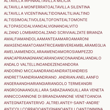
ALTAVILLA IRPINA
ALTAVILLA MILICIA
ALTAVILLA MONFERRATO
ALTAVILLA SILENTINA
ALTAVILLA VICENTINA
ALTIDONA
ALTILIA
ALTINO
ALTISSIMO
ALTIVOLE
ALTOFONTE
ALTOMONTE
ALTOPASCIO
ALVIANO
ALVIGNANO
ALVITO
ALZANO LOMBARDO
ALZANO SCRIVIA
ALZATE BRIANZA
AMALFI
AMANDOLA
AMANTEA
AMARO
AMARONI
AMASENO
AMATO
AMATRICE
AMBIVERE
AMBLAR
AMEGLIA
AMELIA
AMENDOLARA
AMENO
AMOROSI
AMPEZZO
ANACAPRI
ANAGNI
ANCARANO
ANCONA
ANDALI
ANDALO
ANDALO VALTELLINO
ANDEZENO
ANDORA
ANDORNO MICCA
ANDRANO
ANDRATE
ANDREIS
ANDRETTA
ANDRIA
ANDRIANO .ANDRIAN.
ANELA
ANFO
ANGERA
ANGHIARI
ANGIARI
ANGOLO TERME
ANGRI
ANGROGNA
ANGUILLARA SABAZIA
ANGUILLARA VENETA
ANNICCO
ANNONE DI BRIANZA
ANNONE VENETO
ANOIA
ANTEGNATE
ANTERIVO .ALTREI.
ANTEY-SAINT-ANDRE'
ANTICOLI CORRADO
ANTIGNANO
ANTILLO
ANTONIMINA