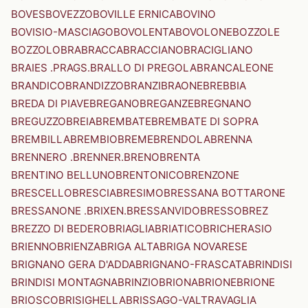
BOVES
BOVEZZO
BOVILLE ERNICA
BOVINO
BOVISIO-MASCIAGO
BOVOLENTA
BOVOLONE
BOZZOLE
BOZZOLO
BRA
BRACCA
BRACCIANO
BRACIGLIANO
BRAIES .PRAGS.
BRALLO DI PREGOLA
BRANCALEONE
BRANDICO
BRANDIZZO
BRANZI
BRAONE
BREBBIA
BREDA DI PIAVE
BREGANO
BREGANZE
BREGNANO
BREGUZZO
BREIA
BREMBATE
BREMBATE DI SOPRA
BREMBILLA
BREMBIO
BREME
BRENDOLA
BRENNA
BRENNERO .BRENNER.
BRENO
BRENTA
BRENTINO BELLUNO
BRENTONICO
BRENZONE
BRESCELLO
BRESCIA
BRESIMO
BRESSANA BOTTARONE
BRESSANONE .BRIXEN.
BRESSANVIDO
BRESSO
BREZ
BREZZO DI BEDERO
BRIAGLIA
BRIATICO
BRICHERASIO
BRIENNO
BRIENZA
BRIGA ALTA
BRIGA NOVARESE
BRIGNANO GERA D'ADDA
BRIGNANO-FRASCATA
BRINDISI
BRINDISI MONTAGNA
BRINZIO
BRIONA
BRIONE
BRIONE
BRIOSCO
BRISIGHELLA
BRISSAGO-VALTRAVAGLIA