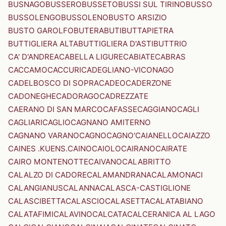
BUSNAGO
BUSSERO
BUSSETO
BUSSI SUL TIRINO
BUSSO
BUSSOLENGO
BUSSOLENO
BUSTO ARSIZIO
BUSTO GAROLFO
BUTERA
BUTI
BUTTAPIETRA
BUTTIGLIERA ALTA
BUTTIGLIERA D'ASTI
BUTTRIO
CA' D'ANDREA
CABELLA LIGURE
CABIATE
CABRAS
CACCAMO
CACCURI
CADEGLIANO-VICONAGO
CADELBOSCO DI SOPRA
CADEO
CADERZONE
CADONEGHE
CADORAGO
CADREZZATE
CAERANO DI SAN MARCO
CAFASSE
CAGGIANO
CAGLI
CAGLIARI
CAGLIO
CAGNANO AMITERNO
CAGNANO VARANO
CAGNO
CAGNO'
CAIANELLO
CAIAZZO
CAINES .KUENS.
CAINO
CAIOLO
CAIRANO
CAIRATE
CAIRO MONTENOTTE
CAIVANO
CALABRITTO
CALALZO DI CADORE
CALAMANDRANA
CALAMONACI
CALANGIANUS
CALANNA
CALASCA-CASTIGLIONE
CALASCIBETTA
CALASCIO
CALASETTA
CALATABIANO
CALATAFIMI
CALAVINO
CALCATA
CALCERANICA AL LAGO