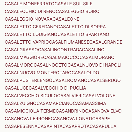
CASALE MONFERRATO
CASALE SUL SILE
CASALECCHIO DI RENO
CASALEGGIO BOIRO
CASALEGGIO NOVARA
CASALEONE
CASALETTO CEREDANO
CASALETTO DI SOPRA
CASALETTO LODIGIANO
CASALETTO SPARTANO
CASALETTO VAPRIO
CASALFIUMANESE
CASALGRANDE
CASALGRASSO
CASALINCONTRADA
CASALINO
CASALMAGGIORE
CASALMAIOCCO
CASALMORANO
CASALMORO
CASALNOCETO
CASALNUOVO DI NAPOLI
CASALNUOVO MONTEROTARO
CASALOLDO
CASALPUSTERLENGO
CASALROMANO
CASALSERUGO
CASALUCE
CASALVECCHIO DI PUGLIA
CASALVECCHIO SICULO
CASALVIERI
CASALVOLONE
CASALZUIGNO
CASAMARCIANO
CASAMASSIMA
CASAMICCIOLA TERME
CASANDRINO
CASANOVA ELVO
CASANOVA LERRONE
CASANOVA LONATI
CASAPE
CASAPESENNA
CASAPINTA
CASAPROTA
CASAPULLA