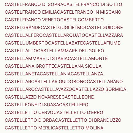
CASTELFRANCO DI SOPRA
CASTELFRANCO DI SOTTO
CASTELFRANCO EMILIA
CASTELFRANCO IN MISCANO
CASTELFRANCO VENETO
CASTELGOMBERTO
CASTELGRANDE
CASTELGUGLIELMO
CASTELGUIDONE
CASTELL'ALFERO
CASTELL'ARQUATO
CASTELL'AZZARA
CASTELL'UMBERTO
CASTELLABATE
CASTELLAFIUME
CASTELLALTO
CASTELLAMMARE DEL GOLFO
CASTELLAMMARE DI STABIA
CASTELLAMONTE
CASTELLANA GROTTE
CASTELLANA SICULA
CASTELLANETA
CASTELLANIA
CASTELLANZA
CASTELLAR
CASTELLAR GUIDOBONO
CASTELLARANO
CASTELLARO
CASTELLAVAZZO
CASTELLAZZO BORMIDA
CASTELLAZZO NOVARESE
CASTELLEONE
CASTELLEONE DI SUASA
CASTELLERO
CASTELLETTO CERVO
CASTELLETTO D'ERRO
CASTELLETTO D'ORBA
CASTELLETTO DI BRANDUZZO
CASTELLETTO MERLI
CASTELLETTO MOLINA