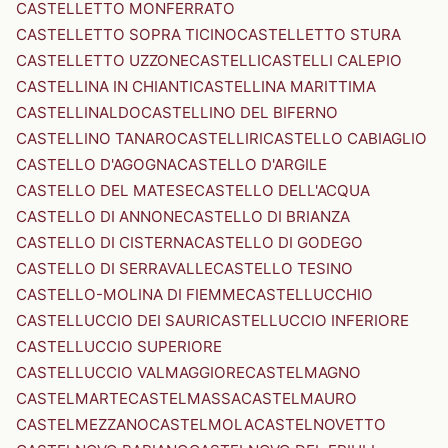
CASTELLETTO MONFERRATO
CASTELLETTO SOPRA TICINO
CASTELLETTO STURA
CASTELLETTO UZZONE
CASTELLI
CASTELLI CALEPIO
CASTELLINA IN CHIANTI
CASTELLINA MARITTIMA
CASTELLINALDO
CASTELLINO DEL BIFERNO
CASTELLINO TANARO
CASTELLIRI
CASTELLO CABIAGLIO
CASTELLO D'AGOGNA
CASTELLO D'ARGILE
CASTELLO DEL MATESE
CASTELLO DELL'ACQUA
CASTELLO DI ANNONE
CASTELLO DI BRIANZA
CASTELLO DI CISTERNA
CASTELLO DI GODEGO
CASTELLO DI SERRAVALLE
CASTELLO TESINO
CASTELLO-MOLINA DI FIEMME
CASTELLUCCHIO
CASTELLUCCIO DEI SAURI
CASTELLUCCIO INFERIORE
CASTELLUCCIO SUPERIORE
CASTELLUCCIO VALMAGGIORE
CASTELMAGNO
CASTELMARTE
CASTELMASSA
CASTELMAURO
CASTELMEZZANO
CASTELMOLA
CASTELNOVETTO