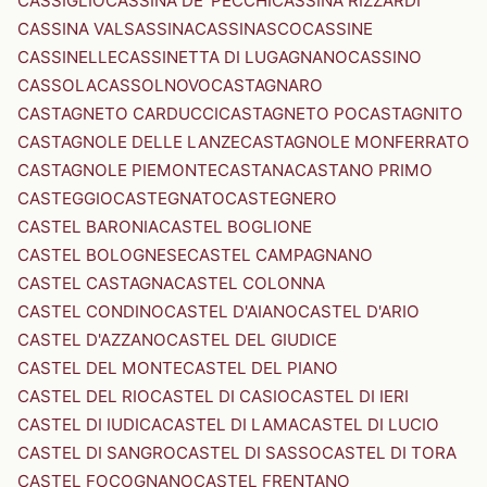
CASSIGLIO
CASSINA DE' PECCHI
CASSINA RIZZARDI
CASSINA VALSASSINA
CASSINASCO
CASSINE
CASSINELLE
CASSINETTA DI LUGAGNANO
CASSINO
CASSOLA
CASSOLNOVO
CASTAGNARO
CASTAGNETO CARDUCCI
CASTAGNETO PO
CASTAGNITO
CASTAGNOLE DELLE LANZE
CASTAGNOLE MONFERRATO
CASTAGNOLE PIEMONTE
CASTANA
CASTANO PRIMO
CASTEGGIO
CASTEGNATO
CASTEGNERO
CASTEL BARONIA
CASTEL BOGLIONE
CASTEL BOLOGNESE
CASTEL CAMPAGNANO
CASTEL CASTAGNA
CASTEL COLONNA
CASTEL CONDINO
CASTEL D'AIANO
CASTEL D'ARIO
CASTEL D'AZZANO
CASTEL DEL GIUDICE
CASTEL DEL MONTE
CASTEL DEL PIANO
CASTEL DEL RIO
CASTEL DI CASIO
CASTEL DI IERI
CASTEL DI IUDICA
CASTEL DI LAMA
CASTEL DI LUCIO
CASTEL DI SANGRO
CASTEL DI SASSO
CASTEL DI TORA
CASTEL FOCOGNANO
CASTEL FRENTANO