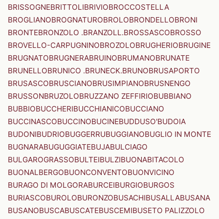
BRISSOGNE
BRITTOLI
BRIVIO
BROCCOSTELLA
BROGLIANO
BROGNATURO
BROLO
BRONDELLO
BRONI
BRONTE
BRONZOLO .BRANZOLL.
BROSSASCO
BROSSO
BROVELLO-CARPUGNINO
BROZOLO
BRUGHERIO
BRUGINE
BRUGNATO
BRUGNERA
BRUINO
BRUMANO
BRUNATE
BRUNELLO
BRUNICO .BRUNECK.
BRUNO
BRUSAPORTO
BRUSASCO
BRUSCIANO
BRUSIMPIANO
BRUSNENGO
BRUSSON
BRUZOLO
BRUZZANO ZEFFIRIO
BUBBIANO
BUBBIO
BUCCHERI
BUCCHIANICO
BUCCIANO
BUCCINASCO
BUCCINO
BUCINE
BUDDUSO'
BUDOIA
BUDONI
BUDRIO
BUGGERRU
BUGGIANO
BUGLIO IN MONTE
BUGNARA
BUGUGGIATE
BUJA
BULCIAGO
BULGAROGRASSO
BULTEI
BULZI
BUONABITACOLO
BUONALBERGO
BUONCONVENTO
BUONVICINO
BURAGO DI MOLGORA
BURCEI
BURGIO
BURGOS
BURIASCO
BUROLO
BURONZO
BUSACHI
BUSALLA
BUSANA
BUSANO
BUSCA
BUSCATE
BUSCEMI
BUSETO PALIZZOLO