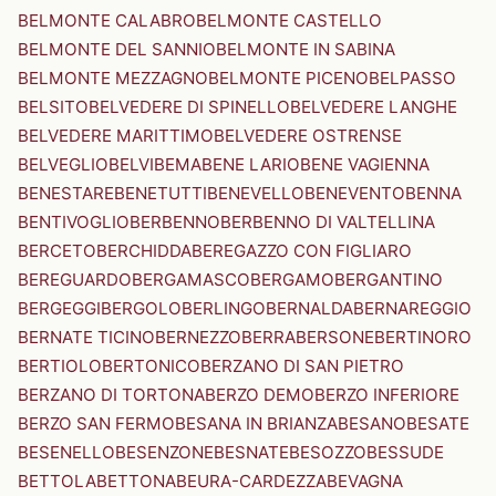
BELMONTE CALABRO
BELMONTE CASTELLO
BELMONTE DEL SANNIO
BELMONTE IN SABINA
BELMONTE MEZZAGNO
BELMONTE PICENO
BELPASSO
BELSITO
BELVEDERE DI SPINELLO
BELVEDERE LANGHE
BELVEDERE MARITTIMO
BELVEDERE OSTRENSE
BELVEGLIO
BELVI
BEMA
BENE LARIO
BENE VAGIENNA
BENESTARE
BENETUTTI
BENEVELLO
BENEVENTO
BENNA
BENTIVOGLIO
BERBENNO
BERBENNO DI VALTELLINA
BERCETO
BERCHIDDA
BEREGAZZO CON FIGLIARO
BEREGUARDO
BERGAMASCO
BERGAMO
BERGANTINO
BERGEGGI
BERGOLO
BERLINGO
BERNALDA
BERNAREGGIO
BERNATE TICINO
BERNEZZO
BERRA
BERSONE
BERTINORO
BERTIOLO
BERTONICO
BERZANO DI SAN PIETRO
BERZANO DI TORTONA
BERZO DEMO
BERZO INFERIORE
BERZO SAN FERMO
BESANA IN BRIANZA
BESANO
BESATE
BESENELLO
BESENZONE
BESNATE
BESOZZO
BESSUDE
BETTOLA
BETTONA
BEURA-CARDEZZA
BEVAGNA