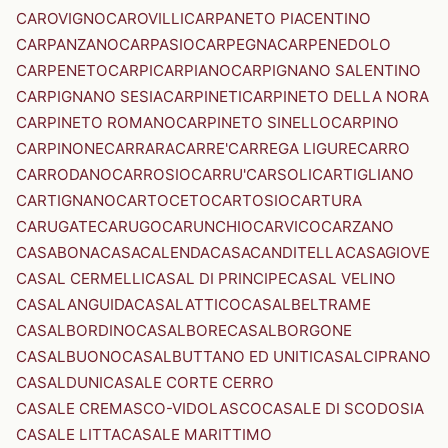
CAROVIGNO
CAROVILLI
CARPANETO PIACENTINO
CARPANZANO
CARPASIO
CARPEGNA
CARPENEDOLO
CARPENETO
CARPI
CARPIANO
CARPIGNANO SALENTINO
CARPIGNANO SESIA
CARPINETI
CARPINETO DELLA NORA
CARPINETO ROMANO
CARPINETO SINELLO
CARPINO
CARPINONE
CARRARA
CARRE'
CARREGA LIGURE
CARRO
CARRODANO
CARROSIO
CARRU'
CARSOLI
CARTIGLIANO
CARTIGNANO
CARTOCETO
CARTOSIO
CARTURA
CARUGATE
CARUGO
CARUNCHIO
CARVICO
CARZANO
CASABONA
CASACALENDA
CASACANDITELLA
CASAGIOVE
CASAL CERMELLI
CASAL DI PRINCIPE
CASAL VELINO
CASALANGUIDA
CASALATTICO
CASALBELTRAME
CASALBORDINO
CASALBORE
CASALBORGONE
CASALBUONO
CASALBUTTANO ED UNITI
CASALCIPRANO
CASALDUNI
CASALE CORTE CERRO
CASALE CREMASCO-VIDOLASCO
CASALE DI SCODOSIA
CASALE LITTA
CASALE MARITTIMO