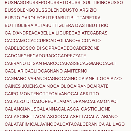
BUSNAGO
BUSSERO
BUSSETO
BUSSI SUL TIRINO
BUSSO
BUSSOLENGO
BUSSOLENO
BUSTO ARSIZIO
BUSTO GAROLFO
BUTERA
BUTI
BUTTAPIETRA
BUTTIGLIERA ALTA
BUTTIGLIERA D'ASTI
BUTTRIO
CA' D'ANDREA
CABELLA LIGURE
CABIATE
CABRAS
CACCAMO
CACCURI
CADEGLIANO-VICONAGO
CADELBOSCO DI SOPRA
CADEO
CADERZONE
CADONEGHE
CADORAGO
CADREZZATE
CAERANO DI SAN MARCO
CAFASSE
CAGGIANO
CAGLI
CAGLIARI
CAGLIO
CAGNANO AMITERNO
CAGNANO VARANO
CAGNO
CAGNO'
CAIANELLO
CAIAZZO
CAINES .KUENS.
CAINO
CAIOLO
CAIRANO
CAIRATE
CAIRO MONTENOTTE
CAIVANO
CALABRITTO
CALALZO DI CADORE
CALAMANDRANA
CALAMONACI
CALANGIANUS
CALANNA
CALASCA-CASTIGLIONE
CALASCIBETTA
CALASCIO
CALASETTA
CALATABIANO
CALATAFIMI
CALAVINO
CALCATA
CALCERANICA AL LAGO