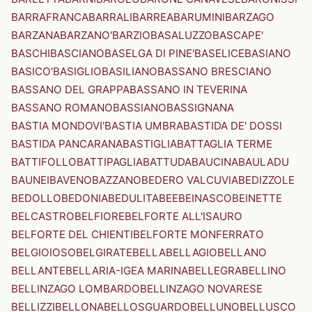
BARRAFRANCA
BARRALI
BARREA
BARUMINI
BARZAGO
BARZANA
BARZANO'
BARZIO
BASALUZZO
BASCAPE'
BASCHI
BASCIANO
BASELGA DI PINE'
BASELICE
BASIANO
BASICO'
BASIGLIO
BASILIANO
BASSANO BRESCIANO
BASSANO DEL GRAPPA
BASSANO IN TEVERINA
BASSANO ROMANO
BASSIANO
BASSIGNANA
BASTIA MONDOVI'
BASTIA UMBRA
BASTIDA DE' DOSSI
BASTIDA PANCARANA
BASTIGLIA
BATTAGLIA TERME
BATTIFOLLO
BATTIPAGLIA
BATTUDA
BAUCINA
BAULADU
BAUNEI
BAVENO
BAZZANO
BEDERO VALCUVIA
BEDIZZOLE
BEDOLLO
BEDONIA
BEDULITA
BEE
BEINASCO
BEINETTE
BELCASTRO
BELFIORE
BELFORTE ALL'ISAURO
BELFORTE DEL CHIENTI
BELFORTE MONFERRATO
BELGIOIOSO
BELGIRATE
BELLA
BELLAGIO
BELLANO
BELLANTE
BELLARIA-IGEA MARINA
BELLEGRA
BELLINO
BELLINZAGO LOMBARDO
BELLINZAGO NOVARESE
BELLIZZI
BELLONA
BELLOSGUARDO
BELLUNO
BELLUSCO