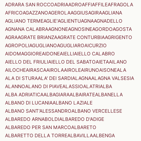
ADRARA SAN ROCCO
ADRIA
ADRO
AFFI
AFFILE
AFRAGOLA
AFRICO
AGAZZANO
AGEROLA
AGGIUS
AGIRA
AGLIANA
AGLIANO TERME
AGLIE'
AGLIENTU
AGNA
AGNADELLO
AGNANA CALABRA
AGNONE
AGNOSINE
AGORDO
AGOSTA
AGRA
AGRATE BRIANZA
AGRATE CONTURBIA
AGRIGENTO
AGROPOLI
AGUGLIANO
AGUGLIARO
AICURZIO
AIDOMAGGIORE
AIDONE
AIELLI
AIELLO CALABRO
AIELLO DEL FRIULI
AIELLO DEL SABATO
AIETA
AILANO
AILOCHE
AIRASCA
AIROLA
AIROLE
AIRUNO
AISONE
ALA
ALA DI STURA
ALA' DEI SARDI
ALAGNA
ALAGNA VALSESIA
ALANNO
ALANO DI PIAVE
ALASSIO
ALATRI
ALBA
ALBA ADRIATICA
ALBAGIARA
ALBAIRATE
ALBANELLA
ALBANO DI LUCANIA
ALBANO LAZIALE
ALBANO SANT'ALESSANDRO
ALBANO VERCELLESE
ALBAREDO ARNABOLDI
ALBAREDO D'ADIGE
ALBAREDO PER SAN MARCO
ALBARETO
ALBARETTO DELLA TORRE
ALBAVILLA
ALBENGA