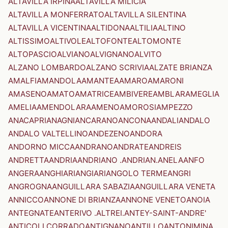
ALTAVILLA IRPINA
ALTAVILLA MILICIA
ALTAVILLA MONFERRATO
ALTAVILLA SILENTINA
ALTAVILLA VICENTINA
ALTIDONA
ALTILIA
ALTINO
ALTISSIMO
ALTIVOLE
ALTOFONTE
ALTOMONTE
ALTOPASCIO
ALVIANO
ALVIGNANO
ALVITO
ALZANO LOMBARDO
ALZANO SCRIVIA
ALZATE BRIANZA
AMALFI
AMANDOLA
AMANTEA
AMARO
AMARONI
AMASENO
AMATO
AMATRICE
AMBIVERE
AMBLAR
AMEGLIA
AMELIA
AMENDOLARA
AMENO
AMOROSI
AMPEZZO
ANACAPRI
ANAGNI
ANCARANO
ANCONA
ANDALI
ANDALO
ANDALO VALTELLINO
ANDEZENO
ANDORA
ANDORNO MICCA
ANDRANO
ANDRATE
ANDREIS
ANDRETTA
ANDRIA
ANDRIANO .ANDRIAN.
ANELA
ANFO
ANGERA
ANGHIARI
ANGIARI
ANGOLO TERME
ANGRI
ANGROGNA
ANGUILLARA SABAZIA
ANGUILLARA VENETA
ANNICCO
ANNONE DI BRIANZA
ANNONE VENETO
ANOIA
ANTEGNATE
ANTERIVO .ALTREI.
ANTEY-SAINT-ANDRE'
ANTICOLI CORRADO
ANTIGNANO
ANTILLO
ANTONIMINA