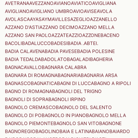
AVETRANA
AVEZZANO
AVIANO
AVIATICO
AVIGLIANA
AVIGLIANO
AVIGLIANO UMBRO
AVIO
AVISE
AVOLA
AVOLASCA
AYAS
AYMAVILLES
AZEGLIO
AZZANELLO
AZZANO D'ASTI
AZZANO DECIMO
AZZANO MELLA
AZZANO SAN PAOLO
AZZATE
AZZIO
AZZONE
BACENO
BACOLI
BADALUCCO
BADESI
BADIA .ABTEI.
BADIA CALAVENA
BADIA PAVESE
BADIA POLESINE
BADIA TEDALDA
BADOLATO
BAGALADI
BAGHERIA
BAGNACAVALLO
BAGNARA CALABRA
BAGNARA DI ROMAGNA
BAGNARIA
BAGNARIA ARSA
BAGNASCO
BAGNATICA
BAGNI DI LUCCA
BAGNO A RIPOLI
BAGNO DI ROMAGNA
BAGNOLI DEL TRIGNO
BAGNOLI DI SOPRA
BAGNOLI IRPINO
BAGNOLO CREMASCO
BAGNOLO DEL SALENTO
BAGNOLO DI PO
BAGNOLO IN PIANO
BAGNOLO MELLA
BAGNOLO PIEMONTE
BAGNOLO SAN VITO
BAGNONE
BAGNOREGIO
BAGOLINO
BAIA E LATINA
BAIANO
BAIARDO