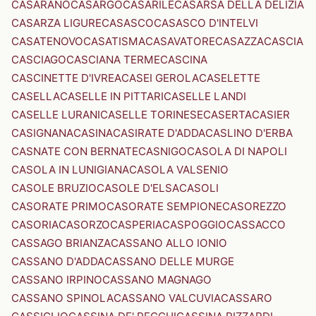
CASARANO
CASARGO
CASARILE
CASARSA DELLA DELIZIA
CASARZA LIGURE
CASASCO
CASASCO D'INTELVI
CASATENOVO
CASATISMA
CASAVATORE
CASAZZA
CASCIA
CASCIAGO
CASCIANA TERME
CASCINA
CASCINETTE D'IVREA
CASEI GEROLA
CASELETTE
CASELLA
CASELLE IN PITTARI
CASELLE LANDI
CASELLE LURANI
CASELLE TORINESE
CASERTA
CASIER
CASIGNANA
CASINA
CASIRATE D'ADDA
CASLINO D'ERBA
CASNATE CON BERNATE
CASNIGO
CASOLA DI NAPOLI
CASOLA IN LUNIGIANA
CASOLA VALSENIO
CASOLE BRUZIO
CASOLE D'ELSA
CASOLI
CASORATE PRIMO
CASORATE SEMPIONE
CASOREZZO
CASORIA
CASORZO
CASPERIA
CASPOGGIO
CASSACCO
CASSAGO BRIANZA
CASSANO ALLO IONIO
CASSANO D'ADDA
CASSANO DELLE MURGE
CASSANO IRPINO
CASSANO MAGNAGO
CASSANO SPINOLA
CASSANO VALCUVIA
CASSARO