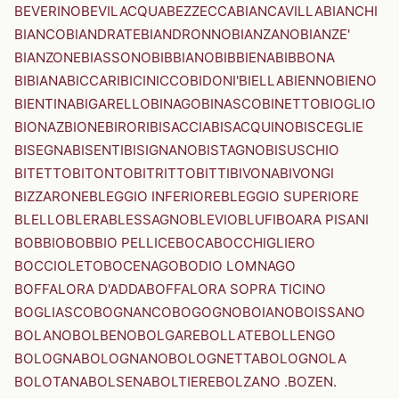
BEVERINO
BEVILACQUA
BEZZECCA
BIANCAVILLA
BIANCHI
BIANCO
BIANDRATE
BIANDRONNO
BIANZANO
BIANZE'
BIANZONE
BIASSONO
BIBBIANO
BIBBIENA
BIBBONA
BIBIANA
BICCARI
BICINICCO
BIDONI'
BIELLA
BIENNO
BIENO
BIENTINA
BIGARELLO
BINAGO
BINASCO
BINETTO
BIOGLIO
BIONAZ
BIONE
BIRORI
BISACCIA
BISACQUINO
BISCEGLIE
BISEGNA
BISENTI
BISIGNANO
BISTAGNO
BISUSCHIO
BITETTO
BITONTO
BITRITTO
BITTI
BIVONA
BIVONGI
BIZZARONE
BLEGGIO INFERIORE
BLEGGIO SUPERIORE
BLELLO
BLERA
BLESSAGNO
BLEVIO
BLUFI
BOARA PISANI
BOBBIO
BOBBIO PELLICE
BOCA
BOCCHIGLIERO
BOCCIOLETO
BOCENAGO
BODIO LOMNAGO
BOFFALORA D'ADDA
BOFFALORA SOPRA TICINO
BOGLIASCO
BOGNANCO
BOGOGNO
BOIANO
BOISSANO
BOLANO
BOLBENO
BOLGARE
BOLLATE
BOLLENGO
BOLOGNA
BOLOGNANO
BOLOGNETTA
BOLOGNOLA
BOLOTANA
BOLSENA
BOLTIERE
BOLZANO .BOZEN.