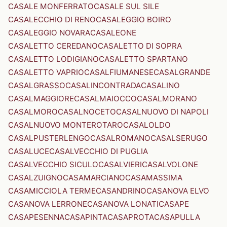
CASALE MONFERRATO
CASALE SUL SILE
CASALECCHIO DI RENO
CASALEGGIO BOIRO
CASALEGGIO NOVARA
CASALEONE
CASALETTO CEREDANO
CASALETTO DI SOPRA
CASALETTO LODIGIANO
CASALETTO SPARTANO
CASALETTO VAPRIO
CASALFIUMANESE
CASALGRANDE
CASALGRASSO
CASALINCONTRADA
CASALINO
CASALMAGGIORE
CASALMAIOCCO
CASALMORANO
CASALMORO
CASALNOCETO
CASALNUOVO DI NAPOLI
CASALNUOVO MONTEROTARO
CASALOLDO
CASALPUSTERLENGO
CASALROMANO
CASALSERUGO
CASALUCE
CASALVECCHIO DI PUGLIA
CASALVECCHIO SICULO
CASALVIERI
CASALVOLONE
CASALZUIGNO
CASAMARCIANO
CASAMASSIMA
CASAMICCIOLA TERME
CASANDRINO
CASANOVA ELVO
CASANOVA LERRONE
CASANOVA LONATI
CASAPE
CASAPESENNA
CASAPINTA
CASAPROTA
CASAPULLA