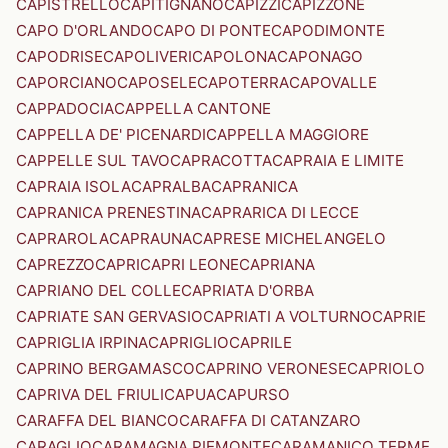
CAPISTRELLO
CAPITIGNANO
CAPIZZI
CAPIZZONE
CAPO D'ORLANDO
CAPO DI PONTE
CAPODIMONTE
CAPODRISE
CAPOLIVERI
CAPOLONA
CAPONAGO
CAPORCIANO
CAPOSELE
CAPOTERRA
CAPOVALLE
CAPPADOCIA
CAPPELLA CANTONE
CAPPELLA DE' PICENARDI
CAPPELLA MAGGIORE
CAPPELLE SUL TAVO
CAPRACOTTA
CAPRAIA E LIMITE
CAPRAIA ISOLA
CAPRALBA
CAPRANICA
CAPRANICA PRENESTINA
CAPRARICA DI LECCE
CAPRAROLA
CAPRAUNA
CAPRESE MICHELANGELO
CAPREZZO
CAPRI
CAPRI LEONE
CAPRIANA
CAPRIANO DEL COLLE
CAPRIATA D'ORBA
CAPRIATE SAN GERVASIO
CAPRIATI A VOLTURNO
CAPRIE
CAPRIGLIA IRPINA
CAPRIGLIO
CAPRILE
CAPRINO BERGAMASCO
CAPRINO VERONESE
CAPRIOLO
CAPRIVA DEL FRIULI
CAPUA
CAPURSO
CARAFFA DEL BIANCO
CARAFFA DI CATANZARO
CARAGLIO
CARAMAGNA PIEMONTE
CARAMANICO TERME