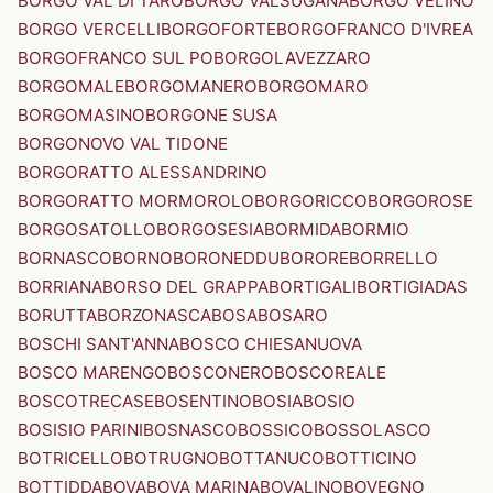
BORGO VAL DI TARO
BORGO VALSUGANA
BORGO VELINO
BORGO VERCELLI
BORGOFORTE
BORGOFRANCO D'IVREA
BORGOFRANCO SUL PO
BORGOLAVEZZARO
BORGOMALE
BORGOMANERO
BORGOMARO
BORGOMASINO
BORGONE SUSA
BORGONOVO VAL TIDONE
BORGORATTO ALESSANDRINO
BORGORATTO MORMOROLO
BORGORICCO
BORGOROSE
BORGOSATOLLO
BORGOSESIA
BORMIDA
BORMIO
BORNASCO
BORNO
BORONEDDU
BORORE
BORRELLO
BORRIANA
BORSO DEL GRAPPA
BORTIGALI
BORTIGIADAS
BORUTTA
BORZONASCA
BOSA
BOSARO
BOSCHI SANT'ANNA
BOSCO CHIESANUOVA
BOSCO MARENGO
BOSCONERO
BOSCOREALE
BOSCOTRECASE
BOSENTINO
BOSIA
BOSIO
BOSISIO PARINI
BOSNASCO
BOSSICO
BOSSOLASCO
BOTRICELLO
BOTRUGNO
BOTTANUCO
BOTTICINO
BOTTIDDA
BOVA
BOVA MARINA
BOVALINO
BOVEGNO