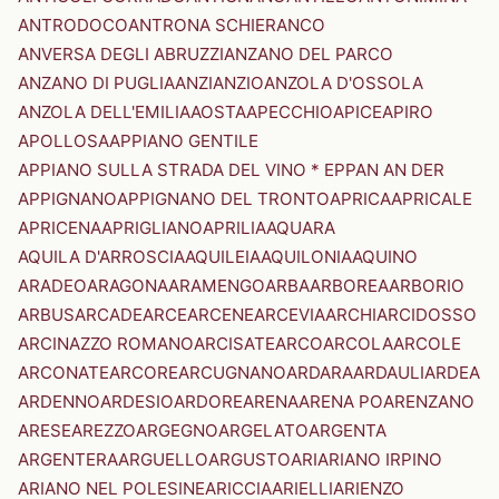
ANTRODOCO
ANTRONA SCHIERANCO
ANVERSA DEGLI ABRUZZI
ANZANO DEL PARCO
ANZANO DI PUGLIA
ANZI
ANZIO
ANZOLA D'OSSOLA
ANZOLA DELL'EMILIA
AOSTA
APECCHIO
APICE
APIRO
APOLLOSA
APPIANO GENTILE
APPIANO SULLA STRADA DEL VINO * EPPAN AN DER
APPIGNANO
APPIGNANO DEL TRONTO
APRICA
APRICALE
APRICENA
APRIGLIANO
APRILIA
AQUARA
AQUILA D'ARROSCIA
AQUILEIA
AQUILONIA
AQUINO
ARADEO
ARAGONA
ARAMENGO
ARBA
ARBOREA
ARBORIO
ARBUS
ARCADE
ARCE
ARCENE
ARCEVIA
ARCHI
ARCIDOSSO
ARCINAZZO ROMANO
ARCISATE
ARCO
ARCOLA
ARCOLE
ARCONATE
ARCORE
ARCUGNANO
ARDARA
ARDAULI
ARDEA
ARDENNO
ARDESIO
ARDORE
ARENA
ARENA PO
ARENZANO
ARESE
AREZZO
ARGEGNO
ARGELATO
ARGENTA
ARGENTERA
ARGUELLO
ARGUSTO
ARI
ARIANO IRPINO
ARIANO NEL POLESINE
ARICCIA
ARIELLI
ARIENZO