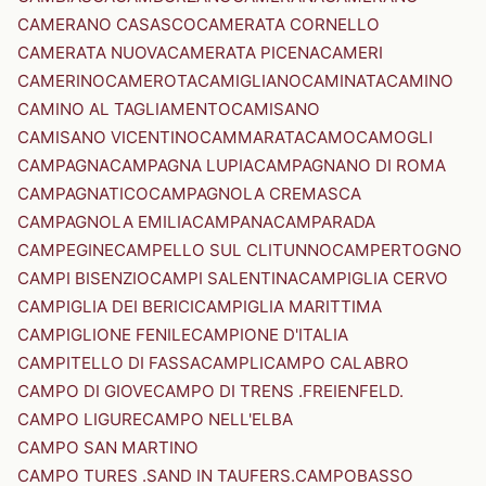
CAMERANO CASASCO
CAMERATA CORNELLO
CAMERATA NUOVA
CAMERATA PICENA
CAMERI
CAMERINO
CAMEROTA
CAMIGLIANO
CAMINATA
CAMINO
CAMINO AL TAGLIAMENTO
CAMISANO
CAMISANO VICENTINO
CAMMARATA
CAMO
CAMOGLI
CAMPAGNA
CAMPAGNA LUPIA
CAMPAGNANO DI ROMA
CAMPAGNATICO
CAMPAGNOLA CREMASCA
CAMPAGNOLA EMILIA
CAMPANA
CAMPARADA
CAMPEGINE
CAMPELLO SUL CLITUNNO
CAMPERTOGNO
CAMPI BISENZIO
CAMPI SALENTINA
CAMPIGLIA CERVO
CAMPIGLIA DEI BERICI
CAMPIGLIA MARITTIMA
CAMPIGLIONE FENILE
CAMPIONE D'ITALIA
CAMPITELLO DI FASSA
CAMPLI
CAMPO CALABRO
CAMPO DI GIOVE
CAMPO DI TRENS .FREIENFELD.
CAMPO LIGURE
CAMPO NELL'ELBA
CAMPO SAN MARTINO
CAMPO TURES .SAND IN TAUFERS.
CAMPOBASSO