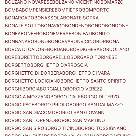
BOLZANO NOVARESE
BOLZANO VICENTINO
BOMARZO
BOMBA
BOMPENSIERE
BOMPIETRO
BOMPORTO
BONARCADO
BONASSOLA
BONATE SOPRA
BONATE SOTTO
BONAVIGO
BONDENO
BONDO
BONDONE
BONEA
BONEFRO
BONEMERSE
BONIFATI
BONITO
BONNANARO
BONO
BONORVA
BONVICINO
BORBONA
BORCA DI CADORE
BORDANO
BORDIGHERA
BORDOLANO
BORE
BORETTO
BORGARELLO
BORGARO TORINESE
BORGETTO
BORGHETTO D'ARROSCIA
BORGHETTO DI BORBERA
BORGHETTO DI VARA
BORGHETTO LODIGIANO
BORGHETTO SANTO SPIRITO
BORGHI
BORGIA
BORGIALLO
BORGIO VEREZZI
BORGO A MOZZANO
BORGO D'ALE
BORGO DI TERZO
BORGO PACE
BORGO PRIOLO
BORGO SAN DALMAZZO
BORGO SAN GIACOMO
BORGO SAN GIOVANNI
BORGO SAN LORENZO
BORGO SAN MARTINO
BORGO SAN SIRO
BORGO TICINO
BORGO TOSSIGNANO