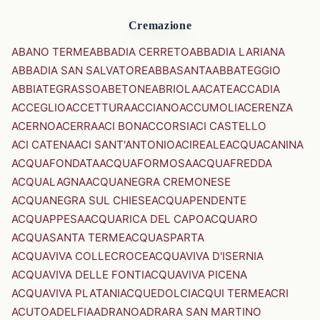
Cremazione
ABANO TERME
ABBADIA CERRETO
ABBADIA LARIANA
ABBADIA SAN SALVATORE
ABBASANTA
ABBATEGGIO
ABBIATEGRASSO
ABETONE
ABRIOLA
ACATE
ACCADIA
ACCEGLIO
ACCETTURA
ACCIANO
ACCUMOLI
ACERENZA
ACERNO
ACERRA
ACI BONACCORSI
ACI CASTELLO
ACI CATENA
ACI SANT'ANTONIO
ACIREALE
ACQUACANINA
ACQUAFONDATA
ACQUAFORMOSA
ACQUAFREDDA
ACQUALAGNA
ACQUANEGRA CREMONESE
ACQUANEGRA SUL CHIESE
ACQUAPENDENTE
ACQUAPPESA
ACQUARICA DEL CAPO
ACQUARO
ACQUASANTA TERME
ACQUASPARTA
ACQUAVIVA COLLECROCE
ACQUAVIVA D'ISERNIA
ACQUAVIVA DELLE FONTI
ACQUAVIVA PICENA
ACQUAVIVA PLATANI
ACQUEDOLCI
ACQUI TERME
ACRI
ACUTO
ADELFIA
ADRANO
ADRARA SAN MARTINO