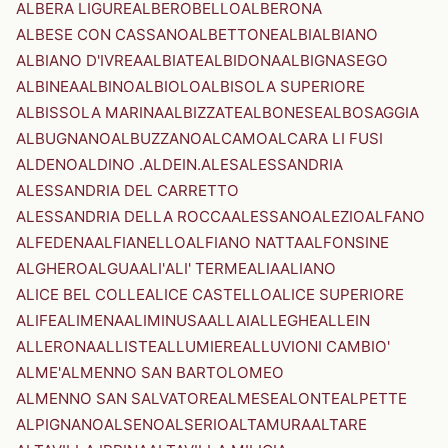
ALBERA LIGURE
ALBEROBELLO
ALBERONA
ALBESE CON CASSANO
ALBETTONE
ALBI
ALBIANO
ALBIANO D'IVREA
ALBIATE
ALBIDONA
ALBIGNASEGO
ALBINEA
ALBINO
ALBIOLO
ALBISOLA SUPERIORE
ALBISSOLA MARINA
ALBIZZATE
ALBONESE
ALBOSAGGIA
ALBUGNANO
ALBUZZANO
ALCAMO
ALCARA LI FUSI
ALDENO
ALDINO .ALDEIN.
ALES
ALESSANDRIA
ALESSANDRIA DEL CARRETTO
ALESSANDRIA DELLA ROCCA
ALESSANO
ALEZIO
ALFANO
ALFEDENA
ALFIANELLO
ALFIANO NATTA
ALFONSINE
ALGHERO
ALGUA
ALI'
ALI' TERME
ALIA
ALIANO
ALICE BEL COLLE
ALICE CASTELLO
ALICE SUPERIORE
ALIFE
ALIMENA
ALIMINUSA
ALLAI
ALLEGHE
ALLEIN
ALLERONA
ALLISTE
ALLUMIERE
ALLUVIONI CAMBIO'
ALME'
ALMENNO SAN BARTOLOMEO
ALMENNO SAN SALVATORE
ALMESE
ALONTE
ALPETTE
ALPIGNANO
ALSENO
ALSERIO
ALTAMURA
ALTARE