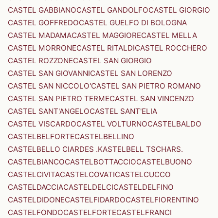
CASTEL GABBIANO
CASTEL GANDOLFO
CASTEL GIORGIO
CASTEL GOFFREDO
CASTEL GUELFO DI BOLOGNA
CASTEL MADAMA
CASTEL MAGGIORE
CASTEL MELLA
CASTEL MORRONE
CASTEL RITALDI
CASTEL ROCCHERO
CASTEL ROZZONE
CASTEL SAN GIORGIO
CASTEL SAN GIOVANNI
CASTEL SAN LORENZO
CASTEL SAN NICCOLO'
CASTEL SAN PIETRO ROMANO
CASTEL SAN PIETRO TERME
CASTEL SAN VINCENZO
CASTEL SANT'ANGELO
CASTEL SANT'ELIA
CASTEL VISCARDO
CASTEL VOLTURNO
CASTELBALDO
CASTELBELFORTE
CASTELBELLINO
CASTELBELLO CIARDES .KASTELBELL TSCHARS.
CASTELBIANCO
CASTELBOTTACCIO
CASTELBUONO
CASTELCIVITA
CASTELCOVATI
CASTELCUCCO
CASTELDACCIA
CASTELDELCI
CASTELDELFINO
CASTELDIDONE
CASTELFIDARDO
CASTELFIORENTINO
CASTELFONDO
CASTELFORTE
CASTELFRANCI