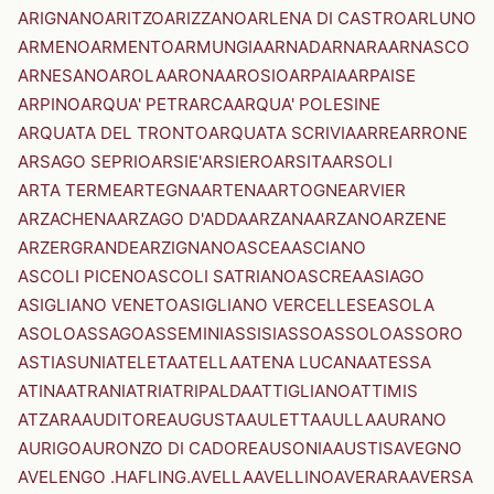
ARIGNANO
ARITZO
ARIZZANO
ARLENA DI CASTRO
ARLUNO
ARMENO
ARMENTO
ARMUNGIA
ARNAD
ARNARA
ARNASCO
ARNESANO
AROLA
ARONA
AROSIO
ARPAIA
ARPAISE
ARPINO
ARQUA' PETRARCA
ARQUA' POLESINE
ARQUATA DEL TRONTO
ARQUATA SCRIVIA
ARRE
ARRONE
ARSAGO SEPRIO
ARSIE'
ARSIERO
ARSITA
ARSOLI
ARTA TERME
ARTEGNA
ARTENA
ARTOGNE
ARVIER
ARZACHENA
ARZAGO D'ADDA
ARZANA
ARZANO
ARZENE
ARZERGRANDE
ARZIGNANO
ASCEA
ASCIANO
ASCOLI PICENO
ASCOLI SATRIANO
ASCREA
ASIAGO
ASIGLIANO VENETO
ASIGLIANO VERCELLESE
ASOLA
ASOLO
ASSAGO
ASSEMINI
ASSISI
ASSO
ASSOLO
ASSORO
ASTI
ASUNI
ATELETA
ATELLA
ATENA LUCANA
ATESSA
ATINA
ATRANI
ATRI
ATRIPALDA
ATTIGLIANO
ATTIMIS
ATZARA
AUDITORE
AUGUSTA
AULETTA
AULLA
AURANO
AURIGO
AURONZO DI CADORE
AUSONIA
AUSTIS
AVEGNO
AVELENGO .HAFLING.
AVELLA
AVELLINO
AVERARA
AVERSA