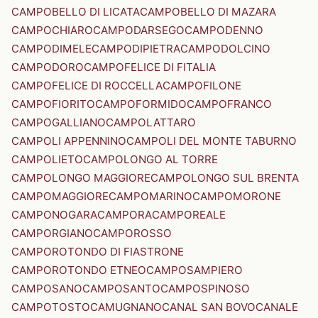
CAMPOBELLO DI LICATA
CAMPOBELLO DI MAZARA
CAMPOCHIARO
CAMPODARSEGO
CAMPODENNO
CAMPODIMELE
CAMPODIPIETRA
CAMPODOLCINO
CAMPODORO
CAMPOFELICE DI FITALIA
CAMPOFELICE DI ROCCELLA
CAMPOFILONE
CAMPOFIORITO
CAMPOFORMIDO
CAMPOFRANCO
CAMPOGALLIANO
CAMPOLATTARO
CAMPOLI APPENNINO
CAMPOLI DEL MONTE TABURNO
CAMPOLIETO
CAMPOLONGO AL TORRE
CAMPOLONGO MAGGIORE
CAMPOLONGO SUL BRENTA
CAMPOMAGGIORE
CAMPOMARINO
CAMPOMORONE
CAMPONOGARA
CAMPORA
CAMPOREALE
CAMPORGIANO
CAMPOROSSO
CAMPOROTONDO DI FIASTRONE
CAMPOROTONDO ETNEO
CAMPOSAMPIERO
CAMPOSANO
CAMPOSANTO
CAMPOSPINOSO
CAMPOTOSTO
CAMUGNANO
CANAL SAN BOVO
CANALE