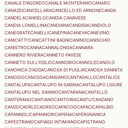
CANALE D'AGORDO
CANALE MONTERANO
CANARO
CANAZEI
CANCELLARA
CANCELLO ED ARNONE
CANDA
CANDELA
CANDELO
CANDIA CANAVESE
CANDIA LOMELLINA
CANDIANA
CANDIDA
CANDIOLO
CANEGRATE
CANELLI
CANEPINA
CANEVA
CANEVINO
CANICATTI'
CANICATTINI BAGNI
CANINO
CANISCHIO
CANISTRO
CANNA
CANNALONGA
CANNARA
CANNERO RIVIERA
CANNETO PAVESE
CANNETO SULL'OGLIO
CANNOBIO
CANNOLE
CANOLO
CANONICA D'ADDA
CANOSA DI PUGLIA
CANOSA SANNITA
CANOSIO
CANOSSA
CANSANO
CANTAGALLO
CANTALICE
CANTALUPA
CANTALUPO IN SABINA
CANTALUPO LIGURE
CANTALUPO NEL SANNIO
CANTARANA
CANTELLO
CANTERANO
CANTIANO
CANTOIRA
CANTU'
CANZANO
CANZO
CAORLE
CAORSO
CAPACCIO
CAPACI
CAPALBIO
CAPANNOLI
CAPANNORI
CAPENA
CAPERGNANICA
CAPESTRANO
CAPIAGO INTIMIANO
CAPISTRANO