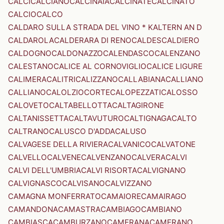
CALCI
CALCIANO
CALCINAIA
CALCINATE
CALCINATO
CALCIO
CALCO
CALDARO SULLA STRADA DEL VINO * KALTERN AN D
CALDAROLA
CALDERARA DI RENO
CALDES
CALDIERO
CALDOGNO
CALDONAZZO
CALENDASCO
CALENZANO
CALESTANO
CALICE AL CORNOVIGLIO
CALICE LIGURE
CALIMERA
CALITRI
CALIZZANO
CALLABIANA
CALLIANO
CALLIANO
CALOLZIOCORTE
CALOPEZZATI
CALOSSO
CALOVETO
CALTABELLOTTA
CALTAGIRONE
CALTANISSETTA
CALTAVUTURO
CALTIGNAGA
CALTO
CALTRANO
CALUSCO D'ADDA
CALUSO
CALVAGESE DELLA RIVIERA
CALVANICO
CALVATONE
CALVELLO
CALVENE
CALVENZANO
CALVERA
CALVI
CALVI DELL'UMBRIA
CALVI RISORTA
CALVIGNANO
CALVIGNASCO
CALVISANO
CALVIZZANO
CAMAGNA MONFERRATO
CAMAIORE
CAMAIRAGO
CAMANDONA
CAMASTRA
CAMBIAGO
CAMBIANO
CAMBIASCA
CAMBURZANO
CAMERANA
CAMERANO