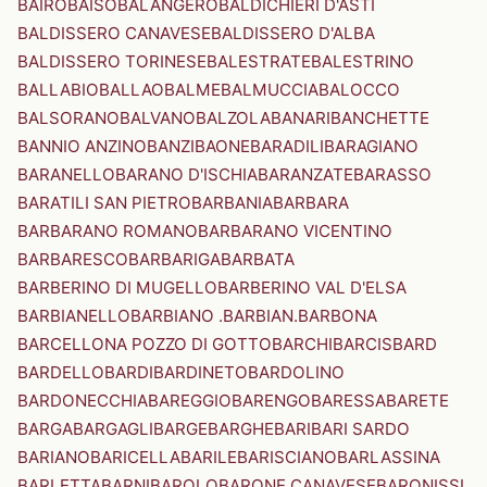
BAIRO
BAISO
BALANGERO
BALDICHIERI D'ASTI
BALDISSERO CANAVESE
BALDISSERO D'ALBA
BALDISSERO TORINESE
BALESTRATE
BALESTRINO
BALLABIO
BALLAO
BALME
BALMUCCIA
BALOCCO
BALSORANO
BALVANO
BALZOLA
BANARI
BANCHETTE
BANNIO ANZINO
BANZI
BAONE
BARADILI
BARAGIANO
BARANELLO
BARANO D'ISCHIA
BARANZATE
BARASSO
BARATILI SAN PIETRO
BARBANIA
BARBARA
BARBARANO ROMANO
BARBARANO VICENTINO
BARBARESCO
BARBARIGA
BARBATA
BARBERINO DI MUGELLO
BARBERINO VAL D'ELSA
BARBIANELLO
BARBIANO .BARBIAN.
BARBONA
BARCELLONA POZZO DI GOTTO
BARCHI
BARCIS
BARD
BARDELLO
BARDI
BARDINETO
BARDOLINO
BARDONECCHIA
BAREGGIO
BARENGO
BARESSA
BARETE
BARGA
BARGAGLI
BARGE
BARGHE
BARI
BARI SARDO
BARIANO
BARICELLA
BARILE
BARISCIANO
BARLASSINA
BARLETTA
BARNI
BAROLO
BARONE CANAVESE
BARONISSI