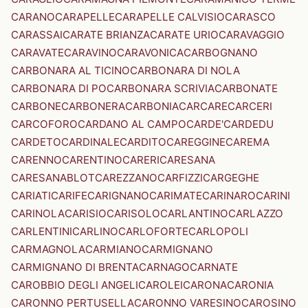
CARANO
CARAPELLE
CARAPELLE CALVISIO
CARASCO
CARASSAI
CARATE BRIANZA
CARATE URIO
CARAVAGGIO
CARAVATE
CARAVINO
CARAVONICA
CARBOGNANO
CARBONARA AL TICINO
CARBONARA DI NOLA
CARBONARA DI PO
CARBONARA SCRIVIA
CARBONATE
CARBONE
CARBONERA
CARBONIA
CARCARE
CARCERI
CARCOFORO
CARDANO AL CAMPO
CARDE'
CARDEDU
CARDETO
CARDINALE
CARDITO
CAREGGINE
CAREMA
CARENNO
CARENTINO
CARERI
CARESANA
CARESANABLOT
CAREZZANO
CARFIZZI
CARGEGHE
CARIATI
CARIFE
CARIGNANO
CARIMATE
CARINARO
CARINI
CARINOLA
CARISIO
CARISOLO
CARLANTINO
CARLAZZO
CARLENTINI
CARLINO
CARLOFORTE
CARLOPOLI
CARMAGNOLA
CARMIANO
CARMIGNANO
CARMIGNANO DI BRENTA
CARNAGO
CARNATE
CAROBBIO DEGLI ANGELI
CAROLEI
CARONA
CARONIA
CARONNO PERTUSELLA
CARONNO VARESINO
CAROSINO