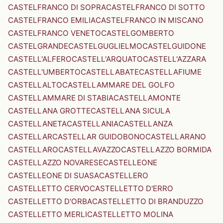
CASTELFRANCO DI SOPRA
CASTELFRANCO DI SOTTO
CASTELFRANCO EMILIA
CASTELFRANCO IN MISCANO
CASTELFRANCO VENETO
CASTELGOMBERTO
CASTELGRANDE
CASTELGUGLIELMO
CASTELGUIDONE
CASTELL'ALFERO
CASTELL'ARQUATO
CASTELL'AZZARA
CASTELL'UMBERTO
CASTELLABATE
CASTELLAFIUME
CASTELLALTO
CASTELLAMMARE DEL GOLFO
CASTELLAMMARE DI STABIA
CASTELLAMONTE
CASTELLANA GROTTE
CASTELLANA SICULA
CASTELLANETA
CASTELLANIA
CASTELLANZA
CASTELLAR
CASTELLAR GUIDOBONO
CASTELLARANO
CASTELLARO
CASTELLAVAZZO
CASTELLAZZO BORMIDA
CASTELLAZZO NOVARESE
CASTELLEONE
CASTELLEONE DI SUASA
CASTELLERO
CASTELLETTO CERVO
CASTELLETTO D'ERRO
CASTELLETTO D'ORBA
CASTELLETTO DI BRANDUZZO
CASTELLETTO MERLI
CASTELLETTO MOLINA