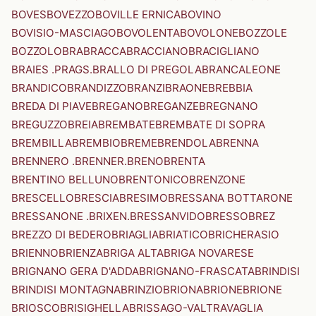
BOVES
BOVEZZO
BOVILLE ERNICA
BOVINO
BOVISIO-MASCIAGO
BOVOLENTA
BOVOLONE
BOZZOLE
BOZZOLO
BRA
BRACCA
BRACCIANO
BRACIGLIANO
BRAIES .PRAGS.
BRALLO DI PREGOLA
BRANCALEONE
BRANDICO
BRANDIZZO
BRANZI
BRAONE
BREBBIA
BREDA DI PIAVE
BREGANO
BREGANZE
BREGNANO
BREGUZZO
BREIA
BREMBATE
BREMBATE DI SOPRA
BREMBILLA
BREMBIO
BREME
BRENDOLA
BRENNA
BRENNERO .BRENNER.
BRENO
BRENTA
BRENTINO BELLUNO
BRENTONICO
BRENZONE
BRESCELLO
BRESCIA
BRESIMO
BRESSANA BOTTARONE
BRESSANONE .BRIXEN.
BRESSANVIDO
BRESSO
BREZ
BREZZO DI BEDERO
BRIAGLIA
BRIATICO
BRICHERASIO
BRIENNO
BRIENZA
BRIGA ALTA
BRIGA NOVARESE
BRIGNANO GERA D'ADDA
BRIGNANO-FRASCATA
BRINDISI
BRINDISI MONTAGNA
BRINZIO
BRIONA
BRIONE
BRIONE
BRIOSCO
BRISIGHELLA
BRISSAGO-VALTRAVAGLIA