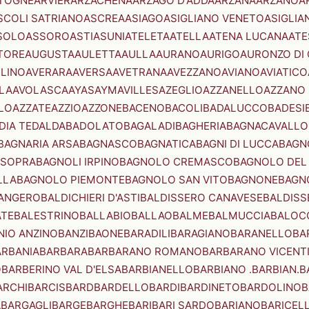
TOGNE
ARVIER
ARZACHENA
ARZAGO D'ADDA
ARZANA
ARZANO
A
SCOLI SATRIANO
ASCREA
ASIAGO
ASIGLIANO VENETO
ASIGLIA
SOLO
ASSORO
ASTI
ASUNI
ATELETA
ATELLA
ATENA LUCANA
ATE
TORE
AUGUSTA
AULETTA
AULLA
AURANO
AURIGO
AURONZO DI
LLINO
AVERARA
AVERSA
AVETRANA
AVEZZANO
AVIANO
AVIATICO
LA
AVOLASCA
AYAS
AYMAVILLES
AZEGLIO
AZZANELLO
AZZANO 
LO
AZZATE
AZZIO
AZZONE
BACENO
BACOLI
BADALUCCO
BADESI
DIA TEDALDA
BADOLATO
BAGALADI
BAGHERIA
BAGNACAVALLO
BAGNARIA ARSA
BAGNASCO
BAGNATICA
BAGNI DI LUCCA
BAGNO
 SOPRA
BAGNOLI IRPINO
BAGNOLO CREMASCO
BAGNOLO DEL
LLA
BAGNOLO PIEMONTE
BAGNOLO SAN VITO
BAGNONE
BAGN
ANGERO
BALDICHIERI D'ASTI
BALDISSERO CANAVESE
BALDISS
ATE
BALESTRINO
BALLABIO
BALLAO
BALME
BALMUCCIA
BALOC
NIO ANZINO
BANZI
BAONE
BARADILI
BARAGIANO
BARANELLO
BA
ARBANIA
BARBARA
BARBARANO ROMANO
BARBARANO VICENT
O
BARBERINO VAL D'ELSA
BARBIANELLO
BARBIANO .BARBIAN.
B
ARCHI
BARCIS
BARD
BARDELLO
BARDI
BARDINETO
BARDOLINO
B
A
BARGAGLI
BARGE
BARGHE
BARI
BARI SARDO
BARIANO
BARICEL