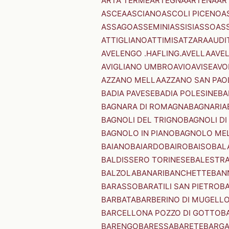
ARTA TERME
ARTEGNA
ARTENA
AR
ASCEA
ASCIANO
ASCOLI PICENO
A
ASSAGO
ASSEMINI
ASSISI
ASSO
AS
ATTIGLIANO
ATTIMIS
ATZARA
AUDI
AVELENGO .HAFLING.
AVELLA
AVE
AVIGLIANO UMBRO
AVIO
AVISE
AVO
AZZANO MELLA
AZZANO SAN PAO
BADIA PAVESE
BADIA POLESINE
BA
BAGNARA DI ROMAGNA
BAGNARIA
BAGNOLI DEL TRIGNO
BAGNOLI DI
BAGNOLO IN PIANO
BAGNOLO ME
BAIANO
BAIARDO
BAIRO
BAISO
BAL
BALDISSERO TORINESE
BALESTR
BALZOLA
BANARI
BANCHETTE
BAN
BARASSO
BARATILI SAN PIETRO
B
BARBATA
BARBERINO DI MUGELL
BARCELLONA POZZO DI GOTTO
B
BARENGO
BARESSA
BARETE
BARG