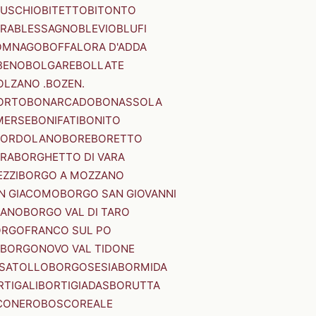
SUSCHIO
BITETTO
BITONTO
ERA
BLESSAGNO
BLEVIO
BLUFI
OMNAGO
BOFFALORA D'ADDA
BENO
BOLGARE
BOLLATE
OLZANO .BOZEN.
ORTO
BONARCADO
BONASSOLA
MERSE
BONIFATI
BONITO
BORDOLANO
BORE
BORETTO
ERA
BORGHETTO DI VARA
ZZI
BORGO A MOZZANO
N GIACOMO
BORGO SAN GIOVANNI
NANO
BORGO VAL DI TARO
RGOFRANCO SUL PO
BORGONOVO VAL TIDONE
SATOLLO
BORGOSESIA
BORMIDA
RTIGALI
BORTIGIADAS
BORUTTA
CONERO
BOSCOREALE