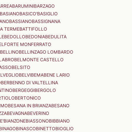
ARREA
BARUMINI
BARZAGO
BASIANO
BASICO'
BASIGLIO
ANO
BASSIANO
BASSIGNANA
IA TERME
BATTIFOLLO
LE
BEDOLLO
BEDONIA
BEDULITA
ELFORTE MONFERRATO
BELLINO
BELLINZAGO LOMBARDO
LABRO
BELMONTE CASTELLO
ASSO
BELSITO
ELVEGLIO
BELVI
BEMA
BENE LARIO
O
BERBENNO DI VALTELLINA
NTINO
BERGEGGI
BERGOLO
RTIOLO
BERTONICO
RMO
BESANA IN BRIANZA
BESANO
ZZA
BEVAGNA
BEVERINO
E'
BIANZONE
BIASSONO
BIBBIANO
BINAGO
BINASCO
BINETTO
BIOGLIO