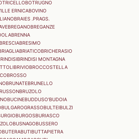
OTRICELLO
BOTRUGNO
ILLE ERNICA
BOVINO
LIANO
BRAIES .PRAGS.
IAVE
BREGANO
BREGANZE
DOLA
BRENNA
BRESCIA
BRESIMO
BRIAGLIA
BRIATICO
BRICHERASIO
RINDISI
BRINDISI MONTAGNA
ITTOLI
BRIVIO
BROCCOSTELLA
SCO
BROSSO
NO
BRUNATE
BRUNELLO
RUSSON
BRUZOLO
INO
BUCINE
BUDDUSO'
BUDOIA
O
BULGAROGRASSO
BULTEI
BULZI
BURGIO
BURGOS
BURIASCO
ZZOLO
BUSNAGO
BUSSERO
O
BUTERA
BUTI
BUTTAPIETRA