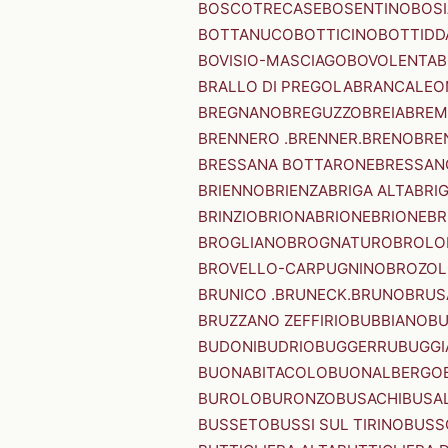
BOSCOTRECASE
BOSENTINO
BOSI
BOTTANUCO
BOTTICINO
BOTTIDD
BOVISIO-MASCIAGO
BOVOLENTA
B
BRALLO DI PREGOLA
BRANCALEO
BREGNANO
BREGUZZO
BREIA
BREM
BRENNERO .BRENNER.
BRENO
BRE
BRESSANA BOTTARONE
BRESSANO
BRIENNO
BRIENZA
BRIGA ALTA
BRI
BRINZIO
BRIONA
BRIONE
BRIONE
BR
BROGLIANO
BROGNATURO
BROLO
BROVELLO-CARPUGNINO
BROZO
BRUNICO .BRUNECK.
BRUNO
BRUS
BRUZZANO ZEFFIRIO
BUBBIANO
BU
BUDONI
BUDRIO
BUGGERRU
BUGGI
BUONABITACOLO
BUONALBERGO
BUROLO
BURONZO
BUSACHI
BUSA
BUSSETO
BUSSI SUL TIRINO
BUSS