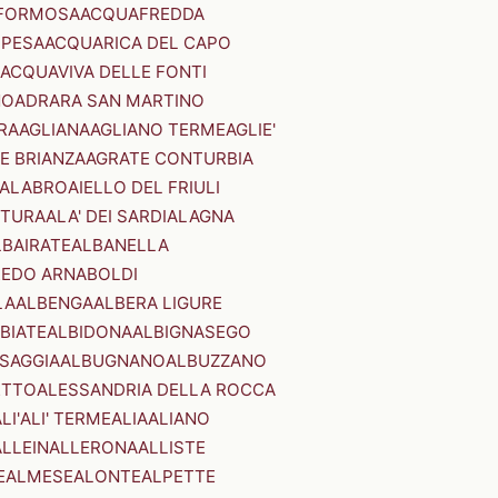
FORMOSA
ACQUAFREDDA
PESA
ACQUARICA DEL CAPO
ACQUAVIVA DELLE FONTI
NO
ADRARA SAN MARTINO
RA
AGLIANA
AGLIANO TERME
AGLIE'
E BRIANZA
AGRATE CONTURBIA
CALABRO
AIELLO DEL FRIULI
STURA
ALA' DEI SARDI
ALAGNA
LBAIRATE
ALBANELLA
EDO ARNABOLDI
LA
ALBENGA
ALBERA LIGURE
BIATE
ALBIDONA
ALBIGNASEGO
SAGGIA
ALBUGNANO
ALBUZZANO
ETTO
ALESSANDRIA DELLA ROCCA
LI'
ALI' TERME
ALIA
ALIANO
ALLEIN
ALLERONA
ALLISTE
E
ALMESE
ALONTE
ALPETTE