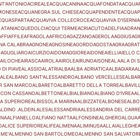
NT'ANTONIO
ACIREALE
ACQUACANINA
ACQUAFONDATA
ACQUA
MONESE
ACQUANEGRA SUL CHIESE
ACQUAPENDENTE
ACQUAP
CQUASPARTA
ACQUAVIVA COLLECROCE
ACQUAVIVA D'ISERNIA
LATANI
ACQUEDOLCI
ACQUI TERME
ACRI
ACUTO
ADELFIA
ADRA
AFFI
AFFILE
AFRAGOLA
AFRICO
AGAZZANO
AGEROLA
AGGIUS
AGI
NA CALABRA
AGNONE
AGNOSINE
AGORDO
AGOSTA
AGRA
AGRAT
O
AGUGLIARO
AICURZIO
AIDOMAGGIORE
AIDONE
AIELLI
AIELLO 
AILOCHE
AIRASCA
AIROLA
AIROLE
AIRUNO
AISONE
ALA
ALA DI 
 DI PIAVE
ALASSIO
ALATRI
ALBA
ALBA ADRIATICA
ALBAGIARA
A
IALE
ALBANO SANT'ALESSANDRO
ALBANO VERCELLESE
ALBAR
R SAN MARCO
ALBARETO
ALBARETTO DELLA TORRE
ALBAVIL
 CON CASSANO
ALBETTONE
ALBI
ALBIANO
ALBIANO D'IVREA
AL
A SUPERIORE
ALBISSOLA MARINA
ALBIZZATE
ALBONESE
ALBO
ALDINO .ALDEIN.
ALES
ALESSANDRIA
ALESSANDRIA DEL CARR
ENA
ALFIANELLO
ALFIANO NATTA
ALFONSINE
ALGHERO
ALGUA
A
O
ALICE SUPERIORE
ALIFE
ALIMENA
ALIMINUSA
ALLAI
ALLEGHE
LME'
ALMENNO SAN BARTOLOMEO
ALMENNO SAN SALVATOR