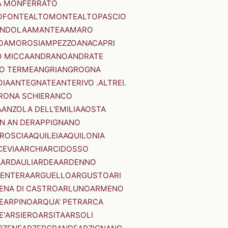
A MONFERRATO
OFONTE
ALTOMONTE
ALTOPASCIO
NDOLA
AMANTEA
AMARO
O
AMOROSI
AMPEZZO
ANACAPRI
 MICCA
ANDRANO
ANDRATE
O TERME
ANGRI
ANGROGNA
OIA
ANTEGNATE
ANTERIVO .ALTREI.
RONA SCHIERANCO
A
ANZOLA DELL'EMILIA
AOSTA
N AN DER
APPIGNANO
RROSCIA
AQUILEIA
AQUILONIA
CEVIA
ARCHI
ARCIDOSSO
A
ARDAULI
ARDEA
ARDENNO
ENTERA
ARGUELLO
ARGUSTO
ARI
ENA DI CASTRO
ARLUNO
ARMENO
E
ARPINO
ARQUA' PETRARCA
E'
ARSIERO
ARSITA
ARSOLI