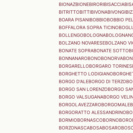
BIONAZ
BIONE
BIRORI
BISACCIA
BIS
BITRITTO
BITTI
BIVONA
BIVONGI
BI
BOARA PISANI
BOBBIO
BOBBIO PEL
BOFFALORA SOPRA TICINO
BOGL
BOLLENGO
BOLOGNA
BOLOGNAN
BOLZANO NOVARESE
BOLZANO VI
BONATE SOPRA
BONATE SOTTO
B
BONNANARO
BONO
BONORVA
BON
BORGARELLO
BORGARO TORINES
BORGHETTO LODIGIANO
BORGHET
BORGO D'ALE
BORGO DI TERZO
BO
BORGO SAN LORENZO
BORGO SA
BORGO VALSUGANA
BORGO VELI
BORGOLAVEZZARO
BORGOMALE
BORGORATTO ALESSANDRINO
BO
BORMIO
BORNASCO
BORNO
BORO
BORZONASCA
BOSA
BOSARO
BOSC