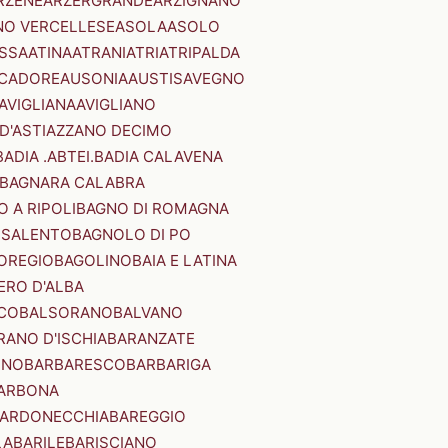
RZENE
ARZERGRANDE
ARZIGNANO
NO VERCELLESE
ASOLA
ASOLO
SSA
ATINA
ATRANI
ATRI
ATRIPALDA
 CADORE
AUSONIA
AUSTIS
AVEGNO
AVIGLIANA
AVIGLIANO
D'ASTI
AZZANO DECIMO
BADIA .ABTEI.
BADIA CALAVENA
BAGNARA CALABRA
 A RIPOLI
BAGNO DI ROMAGNA
 SALENTO
BAGNOLO DI PO
OREGIO
BAGOLINO
BAIA E LATINA
ERO D'ALBA
CO
BALSORANO
BALVANO
RANO D'ISCHIA
BARANZATE
INO
BARBARESCO
BARBARIGA
ARBONA
ARDONECCHIA
BAREGGIO
LA
BARILE
BARISCIANO