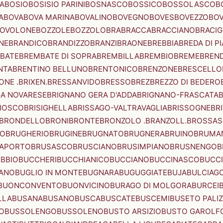
A
BOSIO
BOSISIO PARINI
BOSNASCO
BOSSICO
BOSSOLASCO
B
A
BOVA
BOVA MARINA
BOVALINO
BOVEGNO
BOVES
BOVEZZO
BOV
OVOLONE
BOZZOLE
BOZZOLO
BRA
BRACCA
BRACCIANO
BRACIG
NE
BRANDICO
BRANDIZZO
BRANZI
BRAONE
BREBBIA
BREDA DI P
BATE
BREMBATE DI SOPRA
BREMBILLA
BREMBIO
BREME
BREN
NTA
BRENTINO BELLUNO
BRENTONICO
BRENZONE
BRESCELLO
NE .BRIXEN.
BRESSANVIDO
BRESSO
BREZ
BREZZO DI BEDERO
GA NOVARESE
BRIGNANO GERA D'ADDA
BRIGNANO-FRASCATA
B
IOSCO
BRISIGHELLA
BRISSAGO-VALTRAVAGLIA
BRISSOGNE
BR
BRONDELLO
BRONI
BRONTE
BRONZOLO .BRANZOLL.
BROSSA
LO
BRUGHERIO
BRUGINE
BRUGNATO
BRUGNERA
BRUINO
BRUMA
APORTO
BRUSASCO
BRUSCIANO
BRUSIMPIANO
BRUSNENGO
B
BBIO
BUCCHERI
BUCCHIANICO
BUCCIANO
BUCCINASCO
BUCC
ANO
BUGLIO IN MONTE
BUGNARA
BUGUGGIATE
BUJA
BULCIAG
BUONCONVENTO
BUONVICINO
BURAGO DI MOLGORA
BURCEI
LLA
BUSANA
BUSANO
BUSCA
BUSCATE
BUSCEMI
BUSETO PALI
O
BUSSOLENGO
BUSSOLENO
BUSTO ARSIZIO
BUSTO GAROLF