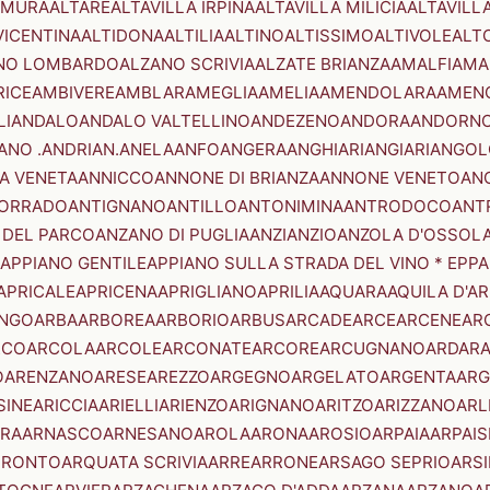
AMURA
ALTARE
ALTAVILLA IRPINA
ALTAVILLA MILICIA
ALTAVILL
VICENTINA
ALTIDONA
ALTILIA
ALTINO
ALTISSIMO
ALTIVOLE
ALT
NO LOMBARDO
ALZANO SCRIVIA
ALZATE BRIANZA
AMALFI
AMA
RICE
AMBIVERE
AMBLAR
AMEGLIA
AMELIA
AMENDOLARA
AMEN
LI
ANDALO
ANDALO VALTELLINO
ANDEZENO
ANDORA
ANDORNO
ANO .ANDRIAN.
ANELA
ANFO
ANGERA
ANGHIARI
ANGIARI
ANGOL
A VENETA
ANNICCO
ANNONE DI BRIANZA
ANNONE VENETO
AN
CORRADO
ANTIGNANO
ANTILLO
ANTONIMINA
ANTRODOCO
ANT
 DEL PARCO
ANZANO DI PUGLIA
ANZI
ANZIO
ANZOLA D'OSSOL
APPIANO GENTILE
APPIANO SULLA STRADA DEL VINO * EPPA
APRICALE
APRICENA
APRIGLIANO
APRILIA
AQUARA
AQUILA D'A
NGO
ARBA
ARBOREA
ARBORIO
ARBUS
ARCADE
ARCE
ARCENE
AR
RCO
ARCOLA
ARCOLE
ARCONATE
ARCORE
ARCUGNANO
ARDAR
O
ARENZANO
ARESE
AREZZO
ARGEGNO
ARGELATO
ARGENTA
ARG
SINE
ARICCIA
ARIELLI
ARIENZO
ARIGNANO
ARITZO
ARIZZANO
ARL
RA
ARNASCO
ARNESANO
AROLA
ARONA
AROSIO
ARPAIA
ARPAIS
TRONTO
ARQUATA SCRIVIA
ARRE
ARRONE
ARSAGO SEPRIO
ARSI