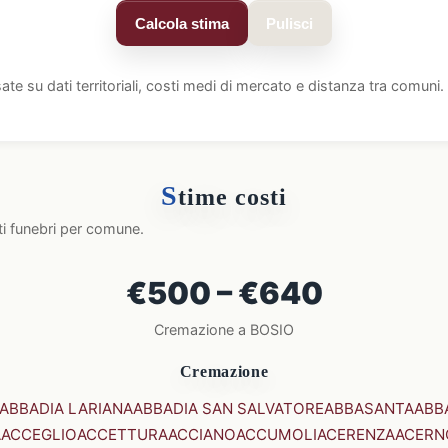
Calcola stima
Pulisci
ate su dati territoriali, costi medi di mercato e distanza tra comun
S
time costi
ti funebri per comune.
€500 – €640
Cremazione a BOSIO
Cremazione
ABBADIA LARIANA
ABBADIA SAN SALVATORE
ABBASANTA
ABB
A
ACCEGLIO
ACCETTURA
ACCIANO
ACCUMOLI
ACERENZA
ACERN