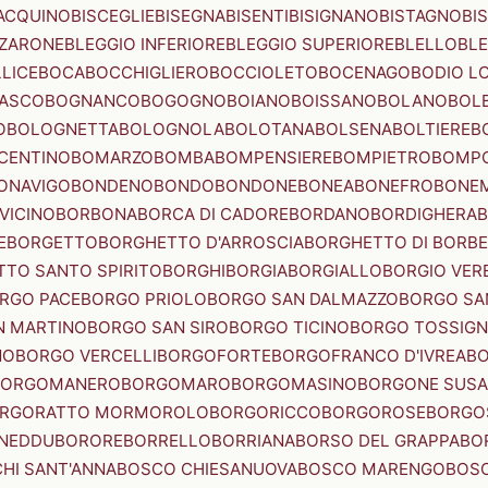
ACQUINO
BISCEGLIE
BISEGNA
BISENTI
BISIGNANO
BISTAGNO
BI
ZZARONE
BLEGGIO INFERIORE
BLEGGIO SUPERIORE
BLELLO
BL
LICE
BOCA
BOCCHIGLIERO
BOCCIOLETO
BOCENAGO
BODIO L
IASCO
BOGNANCO
BOGOGNO
BOIANO
BOISSANO
BOLANO
BOL
O
BOLOGNETTA
BOLOGNOLA
BOLOTANA
BOLSENA
BOLTIERE
B
CENTINO
BOMARZO
BOMBA
BOMPENSIERE
BOMPIETRO
BOMP
ONAVIGO
BONDENO
BONDO
BONDONE
BONEA
BONEFRO
BONE
VICINO
BORBONA
BORCA DI CADORE
BORDANO
BORDIGHERA
E
BORGETTO
BORGHETTO D'ARROSCIA
BORGHETTO DI BORB
TO SANTO SPIRITO
BORGHI
BORGIA
BORGIALLO
BORGIO VERE
RGO PACE
BORGO PRIOLO
BORGO SAN DALMAZZO
BORGO SA
N MARTINO
BORGO SAN SIRO
BORGO TICINO
BORGO TOSSIG
NO
BORGO VERCELLI
BORGOFORTE
BORGOFRANCO D'IVREA
BO
BORGOMANERO
BORGOMARO
BORGOMASINO
BORGONE SUSA
RGORATTO MORMOROLO
BORGORICCO
BORGOROSE
BORGO
NEDDU
BORORE
BORRELLO
BORRIANA
BORSO DEL GRAPPA
BO
HI SANT'ANNA
BOSCO CHIESANUOVA
BOSCO MARENGO
BOS