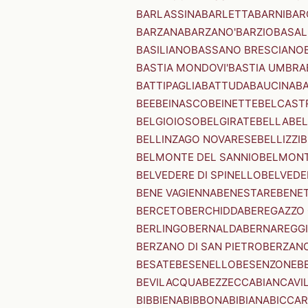
BARLASSINA
BARLETTA
BARNI
BAR
BARZANA
BARZANO'
BARZIO
BASAL
BASILIANO
BASSANO BRESCIANO
BASTIA MONDOVI'
BASTIA UMBRA
BATTIPAGLIA
BATTUDA
BAUCINA
B
BEE
BEINASCO
BEINETTE
BELCAST
BELGIOIOSO
BELGIRATE
BELLA
BEL
BELLINZAGO NOVARESE
BELLIZZI
B
BELMONTE DEL SANNIO
BELMONT
BELVEDERE DI SPINELLO
BELVEDE
BENE VAGIENNA
BENESTARE
BENE
BERCETO
BERCHIDDA
BEREGAZZO 
BERLINGO
BERNALDA
BERNAREGG
BERZANO DI SAN PIETRO
BERZANO
BESATE
BESENELLO
BESENZONE
B
BEVILACQUA
BEZZECCA
BIANCAVI
BIBBIENA
BIBBONA
BIBIANA
BICCAR