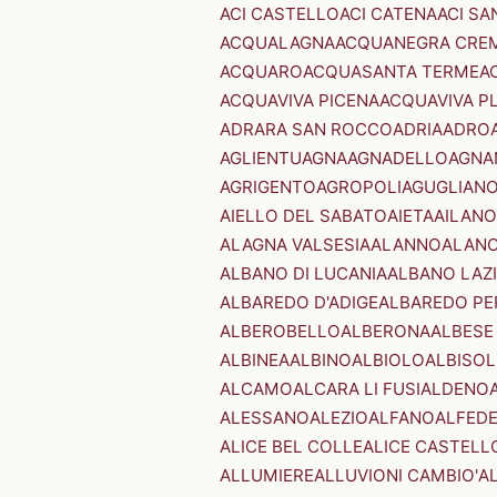
ACI CASTELLO
ACI CATENA
ACI SA
ACQUALAGNA
ACQUANEGRA CRE
ACQUARO
ACQUASANTA TERME
A
ACQUAVIVA PICENA
ACQUAVIVA P
ADRARA SAN ROCCO
ADRIA
ADRO
AGLIENTU
AGNA
AGNADELLO
AGNA
AGRIGENTO
AGROPOLI
AGUGLIAN
AIELLO DEL SABATO
AIETA
AILANO
ALAGNA VALSESIA
ALANNO
ALANO
ALBANO DI LUCANIA
ALBANO LAZ
ALBAREDO D'ADIGE
ALBAREDO PE
ALBEROBELLO
ALBERONA
ALBESE
ALBINEA
ALBINO
ALBIOLO
ALBISOL
ALCAMO
ALCARA LI FUSI
ALDENO
ALESSANO
ALEZIO
ALFANO
ALFED
ALICE BEL COLLE
ALICE CASTELL
ALLUMIERE
ALLUVIONI CAMBIO'
A