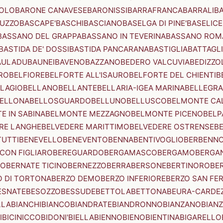
OLO
BARONE CANAVESE
BARONISSI
BARRAFRANCA
BARRALI
B
UZZO
BASCAPE'
BASCHI
BASCIANO
BASELGA DI PINE'
BASELICE
BASSANO DEL GRAPPA
BASSANO IN TEVERINA
BASSANO ROM
BASTIDA DE' DOSSI
BASTIDA PANCARANA
BASTIGLIA
BATTAGL
AULADU
BAUNEI
BAVENO
BAZZANO
BEDERO VALCUVIA
BEDIZZO
RO
BELFIORE
BELFORTE ALL'ISAURO
BELFORTE DEL CHIENTI
B
LAGIO
BELLANO
BELLANTE
BELLARIA-IGEA MARINA
BELLEGRA
ELLONA
BELLOSGUARDO
BELLUNO
BELLUSCO
BELMONTE CA
E IN SABINA
BELMONTE MEZZAGNO
BELMONTE PICENO
BELP
RE LANGHE
BELVEDERE MARITTIMO
BELVEDERE OSTRENSE
B
TUTTI
BENEVELLO
BENEVENTO
BENNA
BENTIVOGLIO
BERBENN
CON FIGLIARO
BEREGUARDO
BERGAMASCO
BERGAMO
BERGA
IO
BERNATE TICINO
BERNEZZO
BERRA
BERSONE
BERTINORO
BE
 DI TORTONA
BERZO DEMO
BERZO INFERIORE
BERZO SAN FE
ESNATE
BESOZZO
BESSUDE
BETTOLA
BETTONA
BEURA-CARDE
LLA
BIANCHI
BIANCO
BIANDRATE
BIANDRONNO
BIANZANO
BIANZ
I
BICINICCO
BIDONI'
BIELLA
BIENNO
BIENO
BIENTINA
BIGARELLO