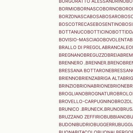
BORGORATTO ALESSANDRINO
BO
BORMIO
BORNASCO
BORNO
BORO
BORZONASCA
BOSA
BOSARO
BOSC
BOSCOTRECASE
BOSENTINO
BOSI
BOTTANUCO
BOTTICINO
BOTTIDD
BOVISIO-MASCIAGO
BOVOLENTA
B
BRALLO DI PREGOLA
BRANCALEO
BREGNANO
BREGUZZO
BREIA
BREM
BRENNERO .BRENNER.
BRENO
BRE
BRESSANA BOTTARONE
BRESSANO
BRIENNO
BRIENZA
BRIGA ALTA
BRI
BRINZIO
BRIONA
BRIONE
BRIONE
BR
BROGLIANO
BROGNATURO
BROLO
BROVELLO-CARPUGNINO
BROZO
BRUNICO .BRUNECK.
BRUNO
BRUS
BRUZZANO ZEFFIRIO
BUBBIANO
BU
BUDONI
BUDRIO
BUGGERRU
BUGGI
BUONABITACOLO
BUONALBERGO