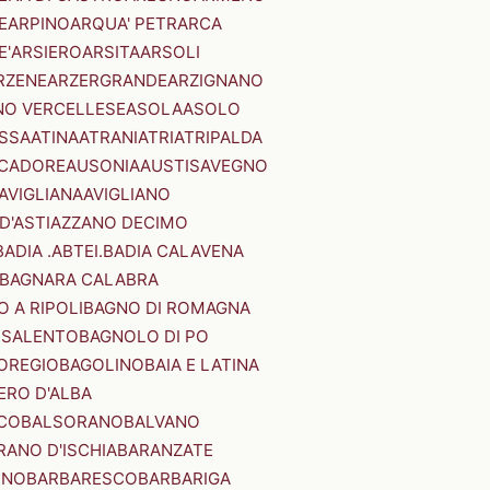
E
ARPINO
ARQUA' PETRARCA
E'
ARSIERO
ARSITA
ARSOLI
RZENE
ARZERGRANDE
ARZIGNANO
NO VERCELLESE
ASOLA
ASOLO
SSA
ATINA
ATRANI
ATRI
ATRIPALDA
 CADORE
AUSONIA
AUSTIS
AVEGNO
AVIGLIANA
AVIGLIANO
D'ASTI
AZZANO DECIMO
BADIA .ABTEI.
BADIA CALAVENA
BAGNARA CALABRA
 A RIPOLI
BAGNO DI ROMAGNA
 SALENTO
BAGNOLO DI PO
OREGIO
BAGOLINO
BAIA E LATINA
ERO D'ALBA
CO
BALSORANO
BALVANO
RANO D'ISCHIA
BARANZATE
INO
BARBARESCO
BARBARIGA