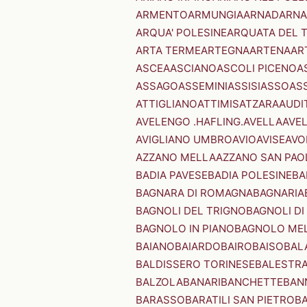
ARMENTO
ARMUNGIA
ARNAD
ARNA
ARQUA' POLESINE
ARQUATA DEL 
ARTA TERME
ARTEGNA
ARTENA
AR
ASCEA
ASCIANO
ASCOLI PICENO
A
ASSAGO
ASSEMINI
ASSISI
ASSO
AS
ATTIGLIANO
ATTIMIS
ATZARA
AUDI
AVELENGO .HAFLING.
AVELLA
AVE
AVIGLIANO UMBRO
AVIO
AVISE
AVO
AZZANO MELLA
AZZANO SAN PAO
BADIA PAVESE
BADIA POLESINE
BA
BAGNARA DI ROMAGNA
BAGNARIA
BAGNOLI DEL TRIGNO
BAGNOLI DI
BAGNOLO IN PIANO
BAGNOLO ME
BAIANO
BAIARDO
BAIRO
BAISO
BAL
BALDISSERO TORINESE
BALESTR
BALZOLA
BANARI
BANCHETTE
BAN
BARASSO
BARATILI SAN PIETRO
B