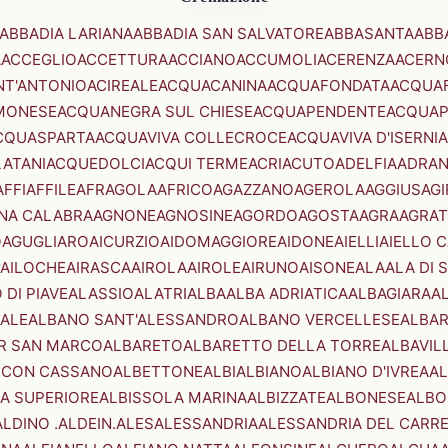
ABBADIA LARIANA
ABBADIA SAN SALVATORE
ABBASANTA
ABB
A
ACCEGLIO
ACCETTURA
ACCIANO
ACCUMOLI
ACERENZA
ACERN
NT'ANTONIO
ACIREALE
ACQUACANINA
ACQUAFONDATA
ACQUA
MONESE
ACQUANEGRA SUL CHIESE
ACQUAPENDENTE
ACQUAP
CQUASPARTA
ACQUAVIVA COLLECROCE
ACQUAVIVA D'ISERNIA
LATANI
ACQUEDOLCI
ACQUI TERME
ACRI
ACUTO
ADELFIA
ADRA
AFFI
AFFILE
AFRAGOLA
AFRICO
AGAZZANO
AGEROLA
AGGIUS
AGI
NA CALABRA
AGNONE
AGNOSINE
AGORDO
AGOSTA
AGRA
AGRAT
O
AGUGLIARO
AICURZIO
AIDOMAGGIORE
AIDONE
AIELLI
AIELLO 
AILOCHE
AIRASCA
AIROLA
AIROLE
AIRUNO
AISONE
ALA
ALA DI 
 DI PIAVE
ALASSIO
ALATRI
ALBA
ALBA ADRIATICA
ALBAGIARA
A
IALE
ALBANO SANT'ALESSANDRO
ALBANO VERCELLESE
ALBAR
R SAN MARCO
ALBARETO
ALBARETTO DELLA TORRE
ALBAVIL
 CON CASSANO
ALBETTONE
ALBI
ALBIANO
ALBIANO D'IVREA
AL
A SUPERIORE
ALBISSOLA MARINA
ALBIZZATE
ALBONESE
ALBO
ALDINO .ALDEIN.
ALES
ALESSANDRIA
ALESSANDRIA DEL CARR