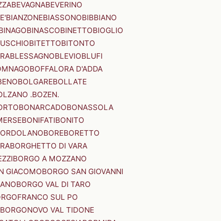
ZZA
BEVAGNA
BEVERINO
E'
BIANZONE
BIASSONO
BIBBIANO
BINAGO
BINASCO
BINETTO
BIOGLIO
SUSCHIO
BITETTO
BITONTO
ERA
BLESSAGNO
BLEVIO
BLUFI
OMNAGO
BOFFALORA D'ADDA
BENO
BOLGARE
BOLLATE
OLZANO .BOZEN.
ORTO
BONARCADO
BONASSOLA
MERSE
BONIFATI
BONITO
BORDOLANO
BORE
BORETTO
ERA
BORGHETTO DI VARA
ZZI
BORGO A MOZZANO
N GIACOMO
BORGO SAN GIOVANNI
NANO
BORGO VAL DI TARO
RGOFRANCO SUL PO
BORGONOVO VAL TIDONE