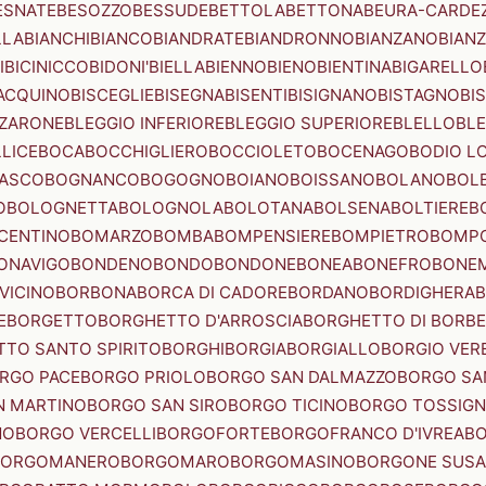
ESNATE
BESOZZO
BESSUDE
BETTOLA
BETTONA
BEURA-CARDE
LLA
BIANCHI
BIANCO
BIANDRATE
BIANDRONNO
BIANZANO
BIANZ
I
BICINICCO
BIDONI'
BIELLA
BIENNO
BIENO
BIENTINA
BIGARELLO
ACQUINO
BISCEGLIE
BISEGNA
BISENTI
BISIGNANO
BISTAGNO
BI
ZZARONE
BLEGGIO INFERIORE
BLEGGIO SUPERIORE
BLELLO
BL
LICE
BOCA
BOCCHIGLIERO
BOCCIOLETO
BOCENAGO
BODIO L
IASCO
BOGNANCO
BOGOGNO
BOIANO
BOISSANO
BOLANO
BOL
O
BOLOGNETTA
BOLOGNOLA
BOLOTANA
BOLSENA
BOLTIERE
B
CENTINO
BOMARZO
BOMBA
BOMPENSIERE
BOMPIETRO
BOMP
ONAVIGO
BONDENO
BONDO
BONDONE
BONEA
BONEFRO
BONE
VICINO
BORBONA
BORCA DI CADORE
BORDANO
BORDIGHERA
E
BORGETTO
BORGHETTO D'ARROSCIA
BORGHETTO DI BORB
TO SANTO SPIRITO
BORGHI
BORGIA
BORGIALLO
BORGIO VERE
RGO PACE
BORGO PRIOLO
BORGO SAN DALMAZZO
BORGO SA
N MARTINO
BORGO SAN SIRO
BORGO TICINO
BORGO TOSSIG
NO
BORGO VERCELLI
BORGOFORTE
BORGOFRANCO D'IVREA
BO
BORGOMANERO
BORGOMARO
BORGOMASINO
BORGONE SUSA