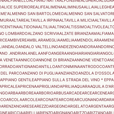
ENA
ALFIANELLO
ALFIANO NATTA
ALFONSINE
ALGHERO
ALGUA
A
O
ALICE SUPERIORE
ALIFE
ALIMENA
ALIMINUSA
ALLAI
ALLEGHE
LME'
ALMENNO SAN BARTOLOMEO
ALMENNO SAN SALVATOR
AMURA
ALTARE
ALTAVILLA IRPINA
ALTAVILLA MILICIA
ALTAVILL
VICENTINA
ALTIDONA
ALTILIA
ALTINO
ALTISSIMO
ALTIVOLE
ALT
NO LOMBARDO
ALZANO SCRIVIA
ALZATE BRIANZA
AMALFI
AMA
RICE
AMBIVERE
AMBLAR
AMEGLIA
AMELIA
AMENDOLARA
AMEN
LI
ANDALO
ANDALO VALTELLINO
ANDEZENO
ANDORA
ANDORNO
ANO .ANDRIAN.
ANELA
ANFO
ANGERA
ANGHIARI
ANGIARI
ANGOL
A VENETA
ANNICCO
ANNONE DI BRIANZA
ANNONE VENETO
AN
CORRADO
ANTIGNANO
ANTILLO
ANTONIMINA
ANTRODOCO
ANT
 DEL PARCO
ANZANO DI PUGLIA
ANZI
ANZIO
ANZOLA D'OSSOL
APPIANO GENTILE
APPIANO SULLA STRADA DEL VINO * EPPA
APRICALE
APRICENA
APRIGLIANO
APRILIA
AQUARA
AQUILA D'A
NGO
ARBA
ARBOREA
ARBORIO
ARBUS
ARCADE
ARCE
ARCENE
AR
RCO
ARCOLA
ARCOLE
ARCONATE
ARCORE
ARCUGNANO
ARDAR
O
ARENZANO
ARESE
AREZZO
ARGEGNO
ARGELATO
ARGENTA
ARG
SINE
ARICCIA
ARIELLI
ARIENZO
ARIGNANO
ARITZO
ARIZZANO
ARL