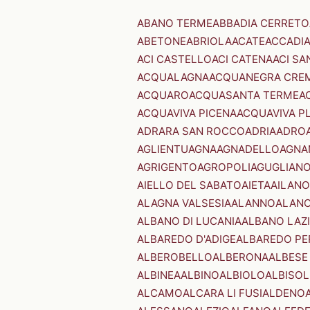
ABANO TERME
ABBADIA CERRETO
ABETONE
ABRIOLA
ACATE
ACCADI
ACI CASTELLO
ACI CATENA
ACI SA
ACQUALAGNA
ACQUANEGRA CRE
ACQUARO
ACQUASANTA TERME
A
ACQUAVIVA PICENA
ACQUAVIVA P
ADRARA SAN ROCCO
ADRIA
ADRO
AGLIENTU
AGNA
AGNADELLO
AGNA
AGRIGENTO
AGROPOLI
AGUGLIAN
AIELLO DEL SABATO
AIETA
AILANO
ALAGNA VALSESIA
ALANNO
ALANO
ALBANO DI LUCANIA
ALBANO LAZ
ALBAREDO D'ADIGE
ALBAREDO PE
ALBEROBELLO
ALBERONA
ALBESE
ALBINEA
ALBINO
ALBIOLO
ALBISOL
ALCAMO
ALCARA LI FUSI
ALDENO