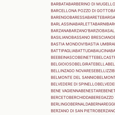
BARBATA
BARBERINO DI MUGELL
BARCELLONA POZZO DI GOTTO
B
BARENGO
BARESSA
BARETE
BARG
BARLASSINA
BARLETTA
BARNI
BAR
BARZANA
BARZANO'
BARZIO
BASAL
BASILIANO
BASSANO BRESCIANO
BASTIA MONDOVI'
BASTIA UMBRA
BATTIPAGLIA
BATTUDA
BAUCINA
B
BEE
BEINASCO
BEINETTE
BELCAST
BELGIOIOSO
BELGIRATE
BELLA
BEL
BELLINZAGO NOVARESE
BELLIZZI
B
BELMONTE DEL SANNIO
BELMONT
BELVEDERE DI SPINELLO
BELVEDE
BENE VAGIENNA
BENESTARE
BENE
BERCETO
BERCHIDDA
BEREGAZZO 
BERLINGO
BERNALDA
BERNAREGG
BERZANO DI SAN PIETRO
BERZANO