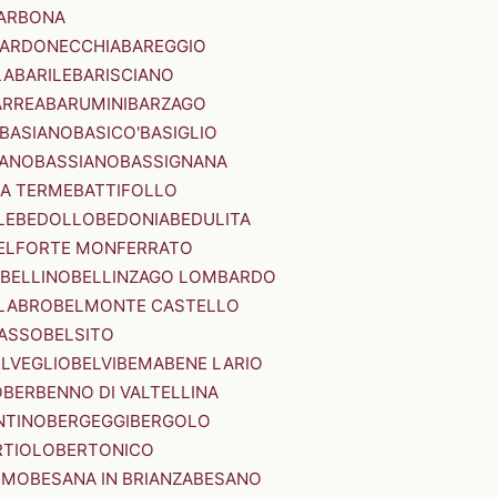
ARBONA
ARDONECCHIA
BAREGGIO
LA
BARILE
BARISCIANO
ARREA
BARUMINI
BARZAGO
BASIANO
BASICO'
BASIGLIO
ANO
BASSIANO
BASSIGNANA
IA TERME
BATTIFOLLO
LE
BEDOLLO
BEDONIA
BEDULITA
ELFORTE MONFERRATO
BELLINO
BELLINZAGO LOMBARDO
LABRO
BELMONTE CASTELLO
ASSO
BELSITO
ELVEGLIO
BELVI
BEMA
BENE LARIO
O
BERBENNO DI VALTELLINA
NTINO
BERGEGGI
BERGOLO
RTIOLO
BERTONICO
RMO
BESANA IN BRIANZA
BESANO