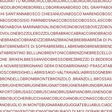
RGORATTO MORMOROLO
BORGORICCO
BORGOROSE
BORGO
NEDDU
BORORE
BORRELLO
BORRIANA
BORSO DEL GRAPPA
BO
HI SANT'ANNA
BOSCO CHIESANUOVA
BOSCO MARENGO
BOS
A
BOSIO
BOSISIO PARINI
BOSNASCO
BOSSICO
BOSSOLASCO
B
A
BOVA
BOVA MARINA
BOVALINO
BOVEGNO
BOVES
BOVEZZO
BOV
OVOLONE
BOZZOLE
BOZZOLO
BRA
BRACCA
BRACCIANO
BRACIG
NE
BRANDICO
BRANDIZZO
BRANZI
BRAONE
BREBBIA
BREDA DI P
BATE
BREMBATE DI SOPRA
BREMBILLA
BREMBIO
BREME
BREN
NTA
BRENTINO BELLUNO
BRENTONICO
BRENZONE
BRESCELLO
NE .BRIXEN.
BRESSANVIDO
BRESSO
BREZ
BREZZO DI BEDERO
GA NOVARESE
BRIGNANO GERA D'ADDA
BRIGNANO-FRASCATA
B
IOSCO
BRISIGHELLA
BRISSAGO-VALTRAVAGLIA
BRISSOGNE
BR
BRONDELLO
BRONI
BRONTE
BRONZOLO .BRANZOLL.
BROSSA
LO
BRUGHERIO
BRUGINE
BRUGNATO
BRUGNERA
BRUINO
BRUMA
APORTO
BRUSASCO
BRUSCIANO
BRUSIMPIANO
BRUSNENGO
B
BBIO
BUCCHERI
BUCCHIANICO
BUCCIANO
BUCCINASCO
BUCC
ANO
BUGLIO IN MONTE
BUGNARA
BUGUGGIATE
BUJA
BULCIAG
BUONCONVENTO
BUONVICINO
BURAGO DI MOLGORA
BURCEI