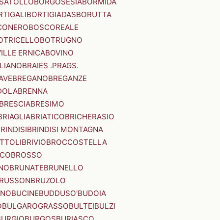
SATOLLO
BORGOSESIA
BORMIDA
RTIGALI
BORTIGIADAS
BORUTTA
CONERO
BOSCOREALE
OTRICELLO
BOTRUGNO
ILLE ERNICA
BOVINO
LIANO
BRAIES .PRAGS.
IAVE
BREGANO
BREGANZE
DOLA
BRENNA
BRESCIA
BRESIMO
BRIAGLIA
BRIATICO
BRICHERASIO
RINDISI
BRINDISI MONTAGNA
ITTOLI
BRIVIO
BROCCOSTELLA
SCO
BROSSO
NO
BRUNATE
BRUNELLO
RUSSON
BRUZOLO
INO
BUCINE
BUDDUSO'
BUDOIA
O
BULGAROGRASSO
BULTEI
BULZI
BURGIO
BURGOS
BURIASCO