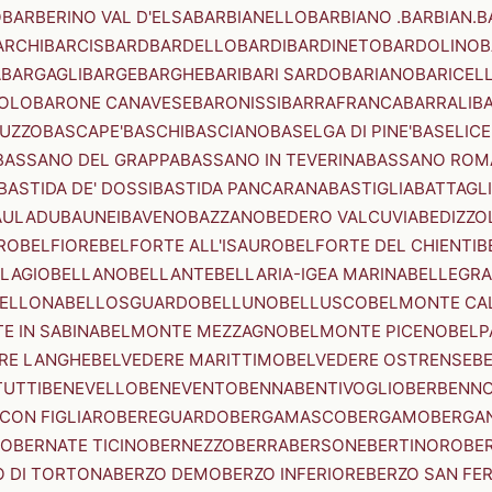
O
BARBERINO VAL D'ELSA
BARBIANELLO
BARBIANO .BARBIAN.
B
ARCHI
BARCIS
BARD
BARDELLO
BARDI
BARDINETO
BARDOLINO
B
A
BARGAGLI
BARGE
BARGHE
BARI
BARI SARDO
BARIANO
BARICEL
OLO
BARONE CANAVESE
BARONISSI
BARRAFRANCA
BARRALI
B
UZZO
BASCAPE'
BASCHI
BASCIANO
BASELGA DI PINE'
BASELICE
BASSANO DEL GRAPPA
BASSANO IN TEVERINA
BASSANO ROM
BASTIDA DE' DOSSI
BASTIDA PANCARANA
BASTIGLIA
BATTAGL
AULADU
BAUNEI
BAVENO
BAZZANO
BEDERO VALCUVIA
BEDIZZO
RO
BELFIORE
BELFORTE ALL'ISAURO
BELFORTE DEL CHIENTI
B
LAGIO
BELLANO
BELLANTE
BELLARIA-IGEA MARINA
BELLEGRA
ELLONA
BELLOSGUARDO
BELLUNO
BELLUSCO
BELMONTE CA
E IN SABINA
BELMONTE MEZZAGNO
BELMONTE PICENO
BELP
RE LANGHE
BELVEDERE MARITTIMO
BELVEDERE OSTRENSE
B
TUTTI
BENEVELLO
BENEVENTO
BENNA
BENTIVOGLIO
BERBENN
CON FIGLIARO
BEREGUARDO
BERGAMASCO
BERGAMO
BERGA
IO
BERNATE TICINO
BERNEZZO
BERRA
BERSONE
BERTINORO
BE
 DI TORTONA
BERZO DEMO
BERZO INFERIORE
BERZO SAN FE