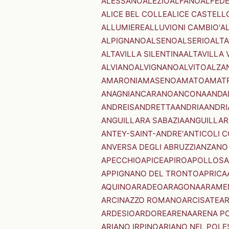
ALESSANO
ALEZIO
ALFANO
ALFED
ALICE BEL COLLE
ALICE CASTELL
ALLUMIERE
ALLUVIONI CAMBIO'
A
ALPIGNANO
ALSENO
ALSERIO
ALT
ALTAVILLA SILENTINA
ALTAVILLA 
ALVIANO
ALVIGNANO
ALVITO
ALZA
AMARONI
AMASENO
AMATO
AMAT
ANAGNI
ANCARANO
ANCONA
ANDA
ANDREIS
ANDRETTA
ANDRIA
ANDRI
ANGUILLARA SABAZIA
ANGUILLAR
ANTEY-SAINT-ANDRE'
ANTICOLI 
ANVERSA DEGLI ABRUZZI
ANZANO
APECCHIO
APICE
APIRO
APOLLOSA
APPIGNANO DEL TRONTO
APRICA
AQUINO
ARADEO
ARAGONA
ARAME
ARCINAZZO ROMANO
ARCISATE
A
ARDESIO
ARDORE
ARENA
ARENA P
ARIANO IRPINO
ARIANO NEL POLE