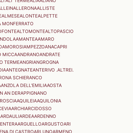
LI'
ALI' TERME
ALIA
ALIANO
ALLEIN
ALLERONA
ALLISTE
E
ALMESE
ALONTE
ALPETTE
A MONFERRATO
OFONTE
ALTOMONTE
ALTOPASCIO
NDOLA
AMANTEA
AMARO
O
AMOROSI
AMPEZZO
ANACAPRI
 MICCA
ANDRANO
ANDRATE
O TERME
ANGRI
ANGROGNA
OIA
ANTEGNATE
ANTERIVO .ALTREI.
RONA SCHIERANCO
A
ANZOLA DELL'EMILIA
AOSTA
N AN DER
APPIGNANO
RROSCIA
AQUILEIA
AQUILONIA
CEVIA
ARCHI
ARCIDOSSO
A
ARDAULI
ARDEA
ARDENNO
ENTERA
ARGUELLO
ARGUSTO
ARI
ENA DI CASTRO
ARLUNO
ARMENO