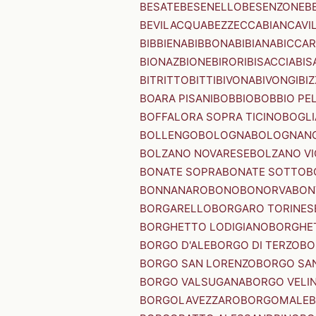
BESATE
BESENELLO
BESENZONE
B
BEVILACQUA
BEZZECCA
BIANCAVI
BIBBIENA
BIBBONA
BIBIANA
BICCAR
BIONAZ
BIONE
BIRORI
BISACCIA
BIS
BITRITTO
BITTI
BIVONA
BIVONGI
BI
BOARA PISANI
BOBBIO
BOBBIO PEL
BOFFALORA SOPRA TICINO
BOGL
BOLLENGO
BOLOGNA
BOLOGNAN
BOLZANO NOVARESE
BOLZANO VI
BONATE SOPRA
BONATE SOTTO
B
BONNANARO
BONO
BONORVA
BON
BORGARELLO
BORGARO TORINES
BORGHETTO LODIGIANO
BORGHET
BORGO D'ALE
BORGO DI TERZO
BO
BORGO SAN LORENZO
BORGO SA
BORGO VALSUGANA
BORGO VELI
BORGOLAVEZZARO
BORGOMALE