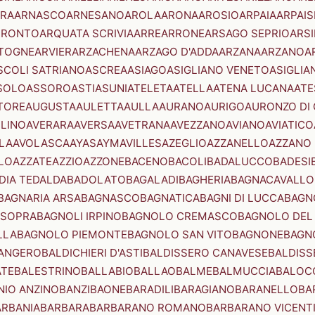
RA
ARNASCO
ARNESANO
AROLA
ARONA
AROSIO
ARPAIA
ARPAIS
TRONTO
ARQUATA SCRIVIA
ARRE
ARRONE
ARSAGO SEPRIO
ARSI
TOGNE
ARVIER
ARZACHENA
ARZAGO D'ADDA
ARZANA
ARZANO
A
SCOLI SATRIANO
ASCREA
ASIAGO
ASIGLIANO VENETO
ASIGLIA
SOLO
ASSORO
ASTI
ASUNI
ATELETA
ATELLA
ATENA LUCANA
ATE
TORE
AUGUSTA
AULETTA
AULLA
AURANO
AURIGO
AURONZO DI
LLINO
AVERARA
AVERSA
AVETRANA
AVEZZANO
AVIANO
AVIATICO
LA
AVOLASCA
AYAS
AYMAVILLES
AZEGLIO
AZZANELLO
AZZANO 
LO
AZZATE
AZZIO
AZZONE
BACENO
BACOLI
BADALUCCO
BADESI
DIA TEDALDA
BADOLATO
BAGALADI
BAGHERIA
BAGNACAVALLO
BAGNARIA ARSA
BAGNASCO
BAGNATICA
BAGNI DI LUCCA
BAGNO
 SOPRA
BAGNOLI IRPINO
BAGNOLO CREMASCO
BAGNOLO DEL
LLA
BAGNOLO PIEMONTE
BAGNOLO SAN VITO
BAGNONE
BAGN
ANGERO
BALDICHIERI D'ASTI
BALDISSERO CANAVESE
BALDISS
ATE
BALESTRINO
BALLABIO
BALLAO
BALME
BALMUCCIA
BALOC
NIO ANZINO
BANZI
BAONE
BARADILI
BARAGIANO
BARANELLO
BA
ARBANIA
BARBARA
BARBARANO ROMANO
BARBARANO VICENT