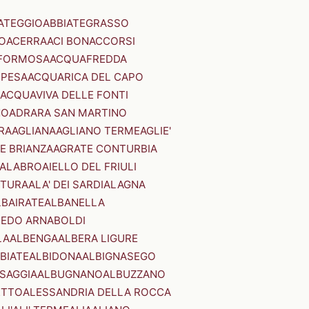
ATEGGIO
ABBIATEGRASSO
O
ACERRA
ACI BONACCORSI
FORMOSA
ACQUAFREDDA
PESA
ACQUARICA DEL CAPO
ACQUAVIVA DELLE FONTI
NO
ADRARA SAN MARTINO
RA
AGLIANA
AGLIANO TERME
AGLIE'
E BRIANZA
AGRATE CONTURBIA
CALABRO
AIELLO DEL FRIULI
STURA
ALA' DEI SARDI
ALAGNA
LBAIRATE
ALBANELLA
EDO ARNABOLDI
LA
ALBENGA
ALBERA LIGURE
BIATE
ALBIDONA
ALBIGNASEGO
SAGGIA
ALBUGNANO
ALBUZZANO
ETTO
ALESSANDRIA DELLA ROCCA