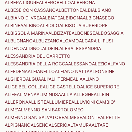
ALBERA LIGURE
ALBEROBELLO
ALBERONA
ALBESE CON CASSANO
ALBETTONE
ALBI
ALBIANO
ALBIANO D'IVREA
ALBIATE
ALBIDONA
ALBIGNASEGO
ALBINEA
ALBINO
ALBIOLO
ALBISOLA SUPERIORE
ALBISSOLA MARINA
ALBIZZATE
ALBONESE
ALBOSAGGIA
ALBUGNANO
ALBUZZANO
ALCAMO
ALCARA LI FUSI
ALDENO
ALDINO .ALDEIN.
ALES
ALESSANDRIA
ALESSANDRIA DEL CARRETTO
ALESSANDRIA DELLA ROCCA
ALESSANO
ALEZIO
ALFANO
ALFEDENA
ALFIANELLO
ALFIANO NATTA
ALFONSINE
ALGHERO
ALGUA
ALI'
ALI' TERME
ALIA
ALIANO
ALICE BEL COLLE
ALICE CASTELLO
ALICE SUPERIORE
ALIFE
ALIMENA
ALIMINUSA
ALLAI
ALLEGHE
ALLEIN
ALLERONA
ALLISTE
ALLUMIERE
ALLUVIONI CAMBIO'
ALME'
ALMENNO SAN BARTOLOMEO
ALMENNO SAN SALVATORE
ALMESE
ALONTE
ALPETTE
ALPIGNANO
ALSENO
ALSERIO
ALTAMURA
ALTARE