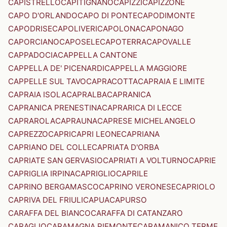
CAPISTRELLO
CAPITIGNANO
CAPIZZI
CAPIZZONE
CAPO D'ORLANDO
CAPO DI PONTE
CAPODIMONTE
CAPODRISE
CAPOLIVERI
CAPOLONA
CAPONAGO
CAPORCIANO
CAPOSELE
CAPOTERRA
CAPOVALLE
CAPPADOCIA
CAPPELLA CANTONE
CAPPELLA DE' PICENARDI
CAPPELLA MAGGIORE
CAPPELLE SUL TAVO
CAPRACOTTA
CAPRAIA E LIMITE
CAPRAIA ISOLA
CAPRALBA
CAPRANICA
CAPRANICA PRENESTINA
CAPRARICA DI LECCE
CAPRAROLA
CAPRAUNA
CAPRESE MICHELANGELO
CAPREZZO
CAPRI
CAPRI LEONE
CAPRIANA
CAPRIANO DEL COLLE
CAPRIATA D'ORBA
CAPRIATE SAN GERVASIO
CAPRIATI A VOLTURNO
CAPRIE
CAPRIGLIA IRPINA
CAPRIGLIO
CAPRILE
CAPRINO BERGAMASCO
CAPRINO VERONESE
CAPRIOLO
CAPRIVA DEL FRIULI
CAPUA
CAPURSO
CARAFFA DEL BIANCO
CARAFFA DI CATANZARO
CARAGLIO
CARAMAGNA PIEMONTE
CARAMANICO TERME