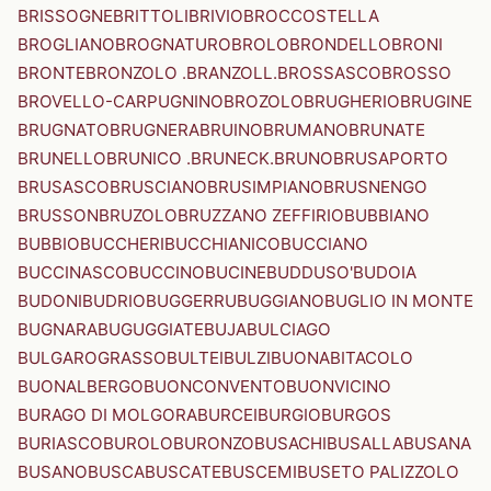
BRISSOGNE
BRITTOLI
BRIVIO
BROCCOSTELLA
BROGLIANO
BROGNATURO
BROLO
BRONDELLO
BRONI
BRONTE
BRONZOLO .BRANZOLL.
BROSSASCO
BROSSO
BROVELLO-CARPUGNINO
BROZOLO
BRUGHERIO
BRUGINE
BRUGNATO
BRUGNERA
BRUINO
BRUMANO
BRUNATE
BRUNELLO
BRUNICO .BRUNECK.
BRUNO
BRUSAPORTO
BRUSASCO
BRUSCIANO
BRUSIMPIANO
BRUSNENGO
BRUSSON
BRUZOLO
BRUZZANO ZEFFIRIO
BUBBIANO
BUBBIO
BUCCHERI
BUCCHIANICO
BUCCIANO
BUCCINASCO
BUCCINO
BUCINE
BUDDUSO'
BUDOIA
BUDONI
BUDRIO
BUGGERRU
BUGGIANO
BUGLIO IN MONTE
BUGNARA
BUGUGGIATE
BUJA
BULCIAGO
BULGAROGRASSO
BULTEI
BULZI
BUONABITACOLO
BUONALBERGO
BUONCONVENTO
BUONVICINO
BURAGO DI MOLGORA
BURCEI
BURGIO
BURGOS
BURIASCO
BUROLO
BURONZO
BUSACHI
BUSALLA
BUSANA
BUSANO
BUSCA
BUSCATE
BUSCEMI
BUSETO PALIZZOLO