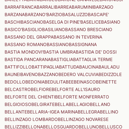
BARRAFRANCA
BARRALI
BARREA
BARUMINI
BARZAGO
BARZANA
BARZANO'
BARZIO
BASALUZZO
BASCAPE'
BASCHI
BASCIANO
BASELGA DI PINE'
BASELICE
BASIANO
BASICO'
BASIGLIO
BASILIANO
BASSANO BRESCIANO
BASSANO DEL GRAPPA
BASSANO IN TEVERINA
BASSANO ROMANO
BASSIANO
BASSIGNANA
BASTIA MONDOVI'
BASTIA UMBRA
BASTIDA DE' DOSSI
BASTIDA PANCARANA
BASTIGLIA
BATTAGLIA TERME
BATTIFOLLO
BATTIPAGLIA
BATTUDA
BAUCINA
BAULADU
BAUNEI
BAVENO
BAZZANO
BEDERO VALCUVIA
BEDIZZOLE
BEDOLLO
BEDONIA
BEDULITA
BEE
BEINASCO
BEINETTE
BELCASTRO
BELFIORE
BELFORTE ALL'ISAURO
BELFORTE DEL CHIENTI
BELFORTE MONFERRATO
BELGIOIOSO
BELGIRATE
BELLA
BELLAGIO
BELLANO
BELLANTE
BELLARIA-IGEA MARINA
BELLEGRA
BELLINO
BELLINZAGO LOMBARDO
BELLINZAGO NOVARESE
BELLIZZI
BELLONA
BELLOSGUARDO
BELLUNO
BELLUSCO