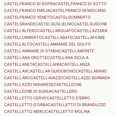
CASTELFRANCO DI SOPRA
CASTELFRANCO DI SOTTO
CASTELFRANCO EMILIA
CASTELFRANCO IN MISCANO
CASTELFRANCO VENETO
CASTELGOMBERTO
CASTELGRANDE
CASTELGUGLIELMO
CASTELGUIDONE
CASTELL'ALFERO
CASTELL'ARQUATO
CASTELL'AZZARA
CASTELL'UMBERTO
CASTELLABATE
CASTELLAFIUME
CASTELLALTO
CASTELLAMMARE DEL GOLFO
CASTELLAMMARE DI STABIA
CASTELLAMONTE
CASTELLANA GROTTE
CASTELLANA SICULA
CASTELLANETA
CASTELLANIA
CASTELLANZA
CASTELLAR
CASTELLAR GUIDOBONO
CASTELLARANO
CASTELLARO
CASTELLAVAZZO
CASTELLAZZO BORMIDA
CASTELLAZZO NOVARESE
CASTELLEONE
CASTELLEONE DI SUASA
CASTELLERO
CASTELLETTO CERVO
CASTELLETTO D'ERRO
CASTELLETTO D'ORBA
CASTELLETTO DI BRANDUZZO
CASTELLETTO MERLI
CASTELLETTO MOLINA