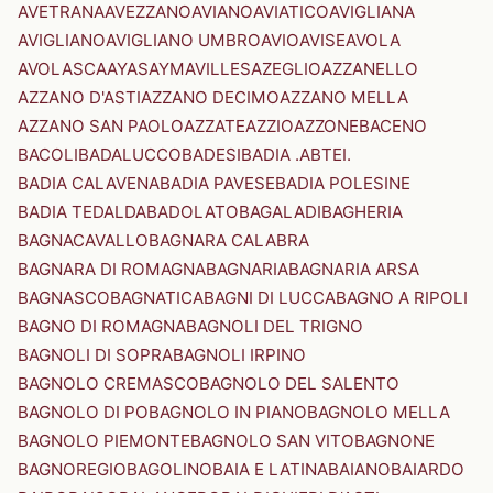
AVETRANA
AVEZZANO
AVIANO
AVIATICO
AVIGLIANA
AVIGLIANO
AVIGLIANO UMBRO
AVIO
AVISE
AVOLA
AVOLASCA
AYAS
AYMAVILLES
AZEGLIO
AZZANELLO
AZZANO D'ASTI
AZZANO DECIMO
AZZANO MELLA
AZZANO SAN PAOLO
AZZATE
AZZIO
AZZONE
BACENO
BACOLI
BADALUCCO
BADESI
BADIA .ABTEI.
BADIA CALAVENA
BADIA PAVESE
BADIA POLESINE
BADIA TEDALDA
BADOLATO
BAGALADI
BAGHERIA
BAGNACAVALLO
BAGNARA CALABRA
BAGNARA DI ROMAGNA
BAGNARIA
BAGNARIA ARSA
BAGNASCO
BAGNATICA
BAGNI DI LUCCA
BAGNO A RIPOLI
BAGNO DI ROMAGNA
BAGNOLI DEL TRIGNO
BAGNOLI DI SOPRA
BAGNOLI IRPINO
BAGNOLO CREMASCO
BAGNOLO DEL SALENTO
BAGNOLO DI PO
BAGNOLO IN PIANO
BAGNOLO MELLA
BAGNOLO PIEMONTE
BAGNOLO SAN VITO
BAGNONE
BAGNOREGIO
BAGOLINO
BAIA E LATINA
BAIANO
BAIARDO