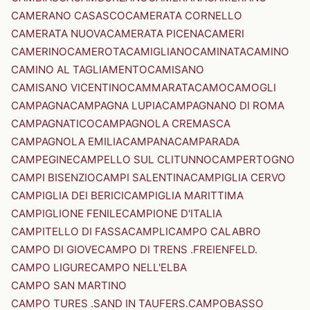
CAMERANO CASASCO
CAMERATA CORNELLO
CAMERATA NUOVA
CAMERATA PICENA
CAMERI
CAMERINO
CAMEROTA
CAMIGLIANO
CAMINATA
CAMINO
CAMINO AL TAGLIAMENTO
CAMISANO
CAMISANO VICENTINO
CAMMARATA
CAMO
CAMOGLI
CAMPAGNA
CAMPAGNA LUPIA
CAMPAGNANO DI ROMA
CAMPAGNATICO
CAMPAGNOLA CREMASCA
CAMPAGNOLA EMILIA
CAMPANA
CAMPARADA
CAMPEGINE
CAMPELLO SUL CLITUNNO
CAMPERTOGNO
CAMPI BISENZIO
CAMPI SALENTINA
CAMPIGLIA CERVO
CAMPIGLIA DEI BERICI
CAMPIGLIA MARITTIMA
CAMPIGLIONE FENILE
CAMPIONE D'ITALIA
CAMPITELLO DI FASSA
CAMPLI
CAMPO CALABRO
CAMPO DI GIOVE
CAMPO DI TRENS .FREIENFELD.
CAMPO LIGURE
CAMPO NELL'ELBA
CAMPO SAN MARTINO
CAMPO TURES .SAND IN TAUFERS.
CAMPOBASSO