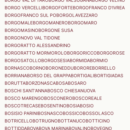
BORGO VAL DI TARO
BORGO VALSUGANA
BORGO VELINO
BORGO VERCELLI
BORGOFORTE
BORGOFRANCO D'IVREA
BORGOFRANCO SUL PO
BORGOLAVEZZARO
BORGOMALE
BORGOMANERO
BORGOMARO
BORGOMASINO
BORGONE SUSA
BORGONOVO VAL TIDONE
BORGORATTO ALESSANDRINO
BORGORATTO MORMOROLO
BORGORICCO
BORGOROSE
BORGOSATOLLO
BORGOSESIA
BORMIDA
BORMIO
BORNASCO
BORNO
BORONEDDU
BORORE
BORRELLO
BORRIANA
BORSO DEL GRAPPA
BORTIGALI
BORTIGIADAS
BORUTTA
BORZONASCA
BOSA
BOSARO
BOSCHI SANT'ANNA
BOSCO CHIESANUOVA
BOSCO MARENGO
BOSCONERO
BOSCOREALE
BOSCOTRECASE
BOSENTINO
BOSIA
BOSIO
BOSISIO PARINI
BOSNASCO
BOSSICO
BOSSOLASCO
BOTRICELLO
BOTRUGNO
BOTTANUCO
BOTTICINO
BOTTIDDA
BOVA
BOVA MARINA
BOVALINO
BOVEGNO