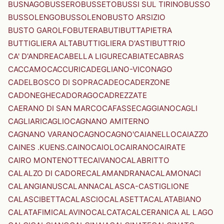
BUSNAGO
BUSSERO
BUSSETO
BUSSI SUL TIRINO
BUSSO
BUSSOLENGO
BUSSOLENO
BUSTO ARSIZIO
BUSTO GAROLFO
BUTERA
BUTI
BUTTAPIETRA
BUTTIGLIERA ALTA
BUTTIGLIERA D'ASTI
BUTTRIO
CA' D'ANDREA
CABELLA LIGURE
CABIATE
CABRAS
CACCAMO
CACCURI
CADEGLIANO-VICONAGO
CADELBOSCO DI SOPRA
CADEO
CADERZONE
CADONEGHE
CADORAGO
CADREZZATE
CAERANO DI SAN MARCO
CAFASSE
CAGGIANO
CAGLI
CAGLIARI
CAGLIO
CAGNANO AMITERNO
CAGNANO VARANO
CAGNO
CAGNO'
CAIANELLO
CAIAZZO
CAINES .KUENS.
CAINO
CAIOLO
CAIRANO
CAIRATE
CAIRO MONTENOTTE
CAIVANO
CALABRITTO
CALALZO DI CADORE
CALAMANDRANA
CALAMONACI
CALANGIANUS
CALANNA
CALASCA-CASTIGLIONE
CALASCIBETTA
CALASCIO
CALASETTA
CALATABIANO
CALATAFIMI
CALAVINO
CALCATA
CALCERANICA AL LAGO