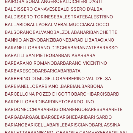
BAIRO
BAISO
BALANGERO
BALDICHIERI D'ASTI
BALDISSERO CANAVESE
BALDISSERO D'ALBA
BALDISSERO TORINESE
BALESTRATE
BALESTRINO
BALLABIO
BALLAO
BALME
BALMUCCIA
BALOCCO
BALSORANO
BALVANO
BALZOLA
BANARI
BANCHETTE
BANNIO ANZINO
BANZI
BAONE
BARADILI
BARAGIANO
BARANELLO
BARANO D'ISCHIA
BARANZATE
BARASSO
BARATILI SAN PIETRO
BARBANIA
BARBARA
BARBARANO ROMANO
BARBARANO VICENTINO
BARBARESCO
BARBARIGA
BARBATA
BARBERINO DI MUGELLO
BARBERINO VAL D'ELSA
BARBIANELLO
BARBIANO .BARBIAN.
BARBONA
BARCELLONA POZZO DI GOTTO
BARCHI
BARCIS
BARD
BARDELLO
BARDI
BARDINETO
BARDOLINO
BARDONECCHIA
BAREGGIO
BARENGO
BARESSA
BARETE
BARGA
BARGAGLI
BARGE
BARGHE
BARI
BARI SARDO
BARIANO
BARICELLA
BARILE
BARISCIANO
BARLASSINA
BARLETTA
BARNI
BAROLO
BARONE CANAVESE
BARONISSI