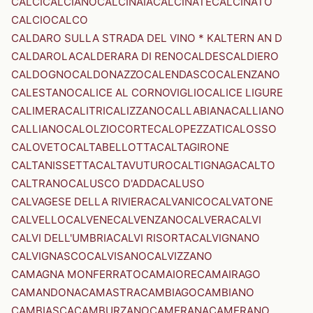
CALCI
CALCIANO
CALCINAIA
CALCINATE
CALCINATO
CALCIO
CALCO
CALDARO SULLA STRADA DEL VINO * KALTERN AN D
CALDAROLA
CALDERARA DI RENO
CALDES
CALDIERO
CALDOGNO
CALDONAZZO
CALENDASCO
CALENZANO
CALESTANO
CALICE AL CORNOVIGLIO
CALICE LIGURE
CALIMERA
CALITRI
CALIZZANO
CALLABIANA
CALLIANO
CALLIANO
CALOLZIOCORTE
CALOPEZZATI
CALOSSO
CALOVETO
CALTABELLOTTA
CALTAGIRONE
CALTANISSETTA
CALTAVUTURO
CALTIGNAGA
CALTO
CALTRANO
CALUSCO D'ADDA
CALUSO
CALVAGESE DELLA RIVIERA
CALVANICO
CALVATONE
CALVELLO
CALVENE
CALVENZANO
CALVERA
CALVI
CALVI DELL'UMBRIA
CALVI RISORTA
CALVIGNANO
CALVIGNASCO
CALVISANO
CALVIZZANO
CAMAGNA MONFERRATO
CAMAIORE
CAMAIRAGO
CAMANDONA
CAMASTRA
CAMBIAGO
CAMBIANO
CAMBIASCA
CAMBURZANO
CAMERANA
CAMERANO