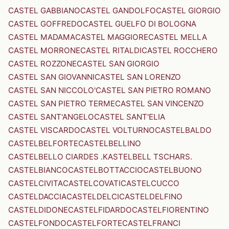
CASTEL GABBIANO
CASTEL GANDOLFO
CASTEL GIORGIO
CASTEL GOFFREDO
CASTEL GUELFO DI BOLOGNA
CASTEL MADAMA
CASTEL MAGGIORE
CASTEL MELLA
CASTEL MORRONE
CASTEL RITALDI
CASTEL ROCCHERO
CASTEL ROZZONE
CASTEL SAN GIORGIO
CASTEL SAN GIOVANNI
CASTEL SAN LORENZO
CASTEL SAN NICCOLO'
CASTEL SAN PIETRO ROMANO
CASTEL SAN PIETRO TERME
CASTEL SAN VINCENZO
CASTEL SANT'ANGELO
CASTEL SANT'ELIA
CASTEL VISCARDO
CASTEL VOLTURNO
CASTELBALDO
CASTELBELFORTE
CASTELBELLINO
CASTELBELLO CIARDES .KASTELBELL TSCHARS.
CASTELBIANCO
CASTELBOTTACCIO
CASTELBUONO
CASTELCIVITA
CASTELCOVATI
CASTELCUCCO
CASTELDACCIA
CASTELDELCI
CASTELDELFINO
CASTELDIDONE
CASTELFIDARDO
CASTELFIORENTINO
CASTELFONDO
CASTELFORTE
CASTELFRANCI