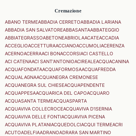
Cremazione
ABANO TERME
ABBADIA CERRETO
ABBADIA LARIANA
ABBADIA SAN SALVATORE
ABBASANTA
ABBATEGGIO
ABBIATEGRASSO
ABETONE
ABRIOLA
ACATE
ACCADIA
ACCEGLIO
ACCETTURA
ACCIANO
ACCUMOLI
ACERENZA
ACERNO
ACERRA
ACI BONACCORSI
ACI CASTELLO
ACI CATENA
ACI SANT'ANTONIO
ACIREALE
ACQUACANINA
ACQUAFONDATA
ACQUAFORMOSA
ACQUAFREDDA
ACQUALAGNA
ACQUANEGRA CREMONESE
ACQUANEGRA SUL CHIESE
ACQUAPENDENTE
ACQUAPPESA
ACQUARICA DEL CAPO
ACQUARO
ACQUASANTA TERME
ACQUASPARTA
ACQUAVIVA COLLECROCE
ACQUAVIVA D'ISERNIA
ACQUAVIVA DELLE FONTI
ACQUAVIVA PICENA
ACQUAVIVA PLATANI
ACQUEDOLCI
ACQUI TERME
ACRI
ACUTO
ADELFIA
ADRANO
ADRARA SAN MARTINO