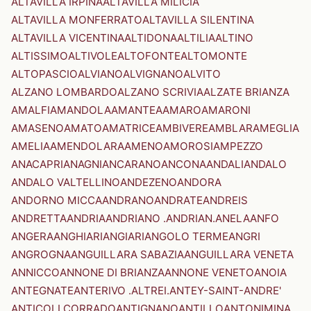
ALTAVILLA IRPINA
ALTAVILLA MILICIA
ALTAVILLA MONFERRATO
ALTAVILLA SILENTINA
ALTAVILLA VICENTINA
ALTIDONA
ALTILIA
ALTINO
ALTISSIMO
ALTIVOLE
ALTOFONTE
ALTOMONTE
ALTOPASCIO
ALVIANO
ALVIGNANO
ALVITO
ALZANO LOMBARDO
ALZANO SCRIVIA
ALZATE BRIANZA
AMALFI
AMANDOLA
AMANTEA
AMARO
AMARONI
AMASENO
AMATO
AMATRICE
AMBIVERE
AMBLAR
AMEGLIA
AMELIA
AMENDOLARA
AMENO
AMOROSI
AMPEZZO
ANACAPRI
ANAGNI
ANCARANO
ANCONA
ANDALI
ANDALO
ANDALO VALTELLINO
ANDEZENO
ANDORA
ANDORNO MICCA
ANDRANO
ANDRATE
ANDREIS
ANDRETTA
ANDRIA
ANDRIANO .ANDRIAN.
ANELA
ANFO
ANGERA
ANGHIARI
ANGIARI
ANGOLO TERME
ANGRI
ANGROGNA
ANGUILLARA SABAZIA
ANGUILLARA VENETA
ANNICCO
ANNONE DI BRIANZA
ANNONE VENETO
ANOIA
ANTEGNATE
ANTERIVO .ALTREI.
ANTEY-SAINT-ANDRE'
ANTICOLI CORRADO
ANTIGNANO
ANTILLO
ANTONIMINA