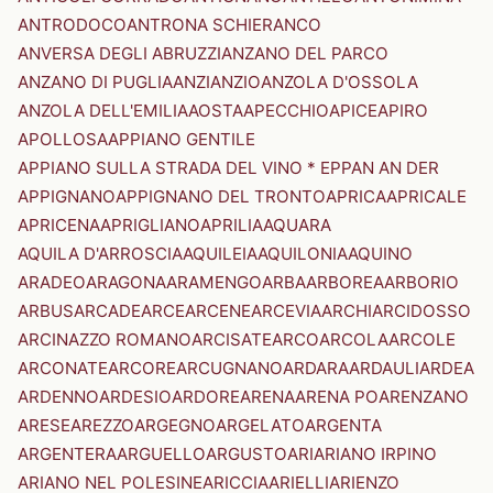
ANTRODOCO
ANTRONA SCHIERANCO
ANVERSA DEGLI ABRUZZI
ANZANO DEL PARCO
ANZANO DI PUGLIA
ANZI
ANZIO
ANZOLA D'OSSOLA
ANZOLA DELL'EMILIA
AOSTA
APECCHIO
APICE
APIRO
APOLLOSA
APPIANO GENTILE
APPIANO SULLA STRADA DEL VINO * EPPAN AN DER
APPIGNANO
APPIGNANO DEL TRONTO
APRICA
APRICALE
APRICENA
APRIGLIANO
APRILIA
AQUARA
AQUILA D'ARROSCIA
AQUILEIA
AQUILONIA
AQUINO
ARADEO
ARAGONA
ARAMENGO
ARBA
ARBOREA
ARBORIO
ARBUS
ARCADE
ARCE
ARCENE
ARCEVIA
ARCHI
ARCIDOSSO
ARCINAZZO ROMANO
ARCISATE
ARCO
ARCOLA
ARCOLE
ARCONATE
ARCORE
ARCUGNANO
ARDARA
ARDAULI
ARDEA
ARDENNO
ARDESIO
ARDORE
ARENA
ARENA PO
ARENZANO
ARESE
AREZZO
ARGEGNO
ARGELATO
ARGENTA
ARGENTERA
ARGUELLO
ARGUSTO
ARI
ARIANO IRPINO
ARIANO NEL POLESINE
ARICCIA
ARIELLI
ARIENZO