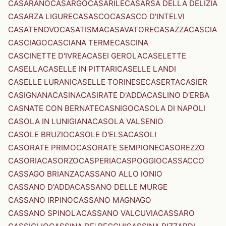
CASARANO
CASARGO
CASARILE
CASARSA DELLA DELIZIA
CASARZA LIGURE
CASASCO
CASASCO D'INTELVI
CASATENOVO
CASATISMA
CASAVATORE
CASAZZA
CASCIA
CASCIAGO
CASCIANA TERME
CASCINA
CASCINETTE D'IVREA
CASEI GEROLA
CASELETTE
CASELLA
CASELLE IN PITTARI
CASELLE LANDI
CASELLE LURANI
CASELLE TORINESE
CASERTA
CASIER
CASIGNANA
CASINA
CASIRATE D'ADDA
CASLINO D'ERBA
CASNATE CON BERNATE
CASNIGO
CASOLA DI NAPOLI
CASOLA IN LUNIGIANA
CASOLA VALSENIO
CASOLE BRUZIO
CASOLE D'ELSA
CASOLI
CASORATE PRIMO
CASORATE SEMPIONE
CASOREZZO
CASORIA
CASORZO
CASPERIA
CASPOGGIO
CASSACCO
CASSAGO BRIANZA
CASSANO ALLO IONIO
CASSANO D'ADDA
CASSANO DELLE MURGE
CASSANO IRPINO
CASSANO MAGNAGO
CASSANO SPINOLA
CASSANO VALCUVIA
CASSARO