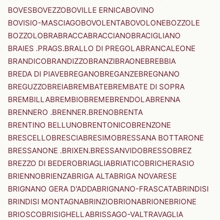
BOVES
BOVEZZO
BOVILLE ERNICA
BOVINO
BOVISIO-MASCIAGO
BOVOLENTA
BOVOLONE
BOZZOLE
BOZZOLO
BRA
BRACCA
BRACCIANO
BRACIGLIANO
BRAIES .PRAGS.
BRALLO DI PREGOLA
BRANCALEONE
BRANDICO
BRANDIZZO
BRANZI
BRAONE
BREBBIA
BREDA DI PIAVE
BREGANO
BREGANZE
BREGNANO
BREGUZZO
BREIA
BREMBATE
BREMBATE DI SOPRA
BREMBILLA
BREMBIO
BREME
BRENDOLA
BRENNA
BRENNERO .BRENNER.
BRENO
BRENTA
BRENTINO BELLUNO
BRENTONICO
BRENZONE
BRESCELLO
BRESCIA
BRESIMO
BRESSANA BOTTARONE
BRESSANONE .BRIXEN.
BRESSANVIDO
BRESSO
BREZ
BREZZO DI BEDERO
BRIAGLIA
BRIATICO
BRICHERASIO
BRIENNO
BRIENZA
BRIGA ALTA
BRIGA NOVARESE
BRIGNANO GERA D'ADDA
BRIGNANO-FRASCATA
BRINDISI
BRINDISI MONTAGNA
BRINZIO
BRIONA
BRIONE
BRIONE
BRIOSCO
BRISIGHELLA
BRISSAGO-VALTRAVAGLIA