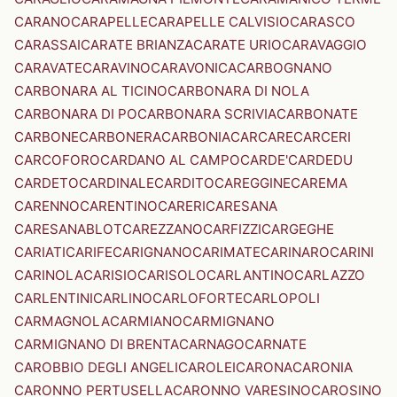
CARANO
CARAPELLE
CARAPELLE CALVISIO
CARASCO
CARASSAI
CARATE BRIANZA
CARATE URIO
CARAVAGGIO
CARAVATE
CARAVINO
CARAVONICA
CARBOGNANO
CARBONARA AL TICINO
CARBONARA DI NOLA
CARBONARA DI PO
CARBONARA SCRIVIA
CARBONATE
CARBONE
CARBONERA
CARBONIA
CARCARE
CARCERI
CARCOFORO
CARDANO AL CAMPO
CARDE'
CARDEDU
CARDETO
CARDINALE
CARDITO
CAREGGINE
CAREMA
CARENNO
CARENTINO
CARERI
CARESANA
CARESANABLOT
CAREZZANO
CARFIZZI
CARGEGHE
CARIATI
CARIFE
CARIGNANO
CARIMATE
CARINARO
CARINI
CARINOLA
CARISIO
CARISOLO
CARLANTINO
CARLAZZO
CARLENTINI
CARLINO
CARLOFORTE
CARLOPOLI
CARMAGNOLA
CARMIANO
CARMIGNANO
CARMIGNANO DI BRENTA
CARNAGO
CARNATE
CAROBBIO DEGLI ANGELI
CAROLEI
CARONA
CARONIA
CARONNO PERTUSELLA
CARONNO VARESINO
CAROSINO