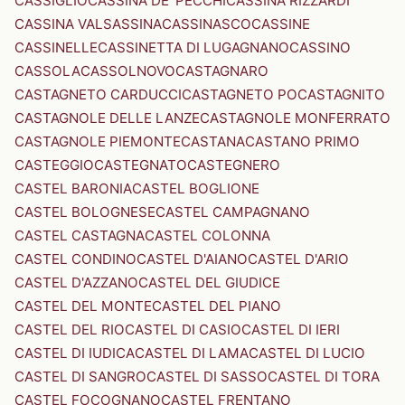
CASSIGLIO
CASSINA DE' PECCHI
CASSINA RIZZARDI
CASSINA VALSASSINA
CASSINASCO
CASSINE
CASSINELLE
CASSINETTA DI LUGAGNANO
CASSINO
CASSOLA
CASSOLNOVO
CASTAGNARO
CASTAGNETO CARDUCCI
CASTAGNETO PO
CASTAGNITO
CASTAGNOLE DELLE LANZE
CASTAGNOLE MONFERRATO
CASTAGNOLE PIEMONTE
CASTANA
CASTANO PRIMO
CASTEGGIO
CASTEGNATO
CASTEGNERO
CASTEL BARONIA
CASTEL BOGLIONE
CASTEL BOLOGNESE
CASTEL CAMPAGNANO
CASTEL CASTAGNA
CASTEL COLONNA
CASTEL CONDINO
CASTEL D'AIANO
CASTEL D'ARIO
CASTEL D'AZZANO
CASTEL DEL GIUDICE
CASTEL DEL MONTE
CASTEL DEL PIANO
CASTEL DEL RIO
CASTEL DI CASIO
CASTEL DI IERI
CASTEL DI IUDICA
CASTEL DI LAMA
CASTEL DI LUCIO
CASTEL DI SANGRO
CASTEL DI SASSO
CASTEL DI TORA
CASTEL FOCOGNANO
CASTEL FRENTANO