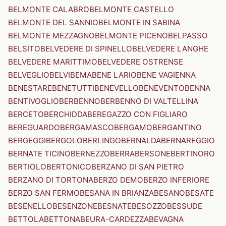
BELMONTE CALABRO
BELMONTE CASTELLO
BELMONTE DEL SANNIO
BELMONTE IN SABINA
BELMONTE MEZZAGNO
BELMONTE PICENO
BELPASSO
BELSITO
BELVEDERE DI SPINELLO
BELVEDERE LANGHE
BELVEDERE MARITTIMO
BELVEDERE OSTRENSE
BELVEGLIO
BELVI
BEMA
BENE LARIO
BENE VAGIENNA
BENESTARE
BENETUTTI
BENEVELLO
BENEVENTO
BENNA
BENTIVOGLIO
BERBENNO
BERBENNO DI VALTELLINA
BERCETO
BERCHIDDA
BEREGAZZO CON FIGLIARO
BEREGUARDO
BERGAMASCO
BERGAMO
BERGANTINO
BERGEGGI
BERGOLO
BERLINGO
BERNALDA
BERNAREGGIO
BERNATE TICINO
BERNEZZO
BERRA
BERSONE
BERTINORO
BERTIOLO
BERTONICO
BERZANO DI SAN PIETRO
BERZANO DI TORTONA
BERZO DEMO
BERZO INFERIORE
BERZO SAN FERMO
BESANA IN BRIANZA
BESANO
BESATE
BESENELLO
BESENZONE
BESNATE
BESOZZO
BESSUDE
BETTOLA
BETTONA
BEURA-CARDEZZA
BEVAGNA