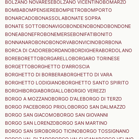
BOLZANO NOVARESE
BOLZANO VICENTINO
BOMARZO
BOMBA
BOMPENSIERE
BOMPIETRO
BOMPORTO
BONARCADO
BONASSOLA
BONATE SOPRA
BONATE SOTTO
BONAVIGO
BONDENO
BONDO
BONDONE
BONEA
BONEFRO
BONEMERSE
BONIFATI
BONITO
BONNANARO
BONO
BONORVA
BONVICINO
BORBONA
BORCA DI CADORE
BORDANO
BORDIGHERA
BORDOLANO
BORE
BORETTO
BORGARELLO
BORGARO TORINESE
BORGETTO
BORGHETTO D'ARROSCIA
BORGHETTO DI BORBERA
BORGHETTO DI VARA
BORGHETTO LODIGIANO
BORGHETTO SANTO SPIRITO
BORGHI
BORGIA
BORGIALLO
BORGIO VEREZZI
BORGO A MOZZANO
BORGO D'ALE
BORGO DI TERZO
BORGO PACE
BORGO PRIOLO
BORGO SAN DALMAZZO
BORGO SAN GIACOMO
BORGO SAN GIOVANNI
BORGO SAN LORENZO
BORGO SAN MARTINO
BORGO SAN SIRO
BORGO TICINO
BORGO TOSSIGNANO