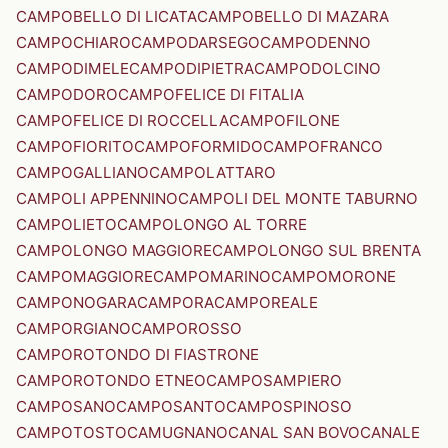
CAMPOBELLO DI LICATA
CAMPOBELLO DI MAZARA
CAMPOCHIARO
CAMPODARSEGO
CAMPODENNO
CAMPODIMELE
CAMPODIPIETRA
CAMPODOLCINO
CAMPODORO
CAMPOFELICE DI FITALIA
CAMPOFELICE DI ROCCELLA
CAMPOFILONE
CAMPOFIORITO
CAMPOFORMIDO
CAMPOFRANCO
CAMPOGALLIANO
CAMPOLATTARO
CAMPOLI APPENNINO
CAMPOLI DEL MONTE TABURNO
CAMPOLIETO
CAMPOLONGO AL TORRE
CAMPOLONGO MAGGIORE
CAMPOLONGO SUL BRENTA
CAMPOMAGGIORE
CAMPOMARINO
CAMPOMORONE
CAMPONOGARA
CAMPORA
CAMPOREALE
CAMPORGIANO
CAMPOROSSO
CAMPOROTONDO DI FIASTRONE
CAMPOROTONDO ETNEO
CAMPOSAMPIERO
CAMPOSANO
CAMPOSANTO
CAMPOSPINOSO
CAMPOTOSTO
CAMUGNANO
CANAL SAN BOVO
CANALE