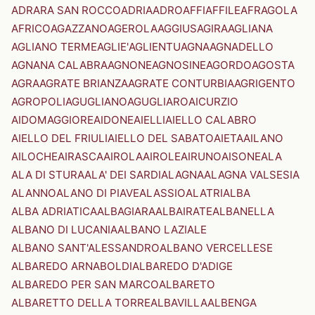
ADRARA SAN ROCCO
ADRIA
ADRO
AFFI
AFFILE
AFRAGOLA
AFRICO
AGAZZANO
AGEROLA
AGGIUS
AGIRA
AGLIANA
AGLIANO TERME
AGLIE'
AGLIENTU
AGNA
AGNADELLO
AGNANA CALABRA
AGNONE
AGNOSINE
AGORDO
AGOSTA
AGRA
AGRATE BRIANZA
AGRATE CONTURBIA
AGRIGENTO
AGROPOLI
AGUGLIANO
AGUGLIARO
AICURZIO
AIDOMAGGIORE
AIDONE
AIELLI
AIELLO CALABRO
AIELLO DEL FRIULI
AIELLO DEL SABATO
AIETA
AILANO
AILOCHE
AIRASCA
AIROLA
AIROLE
AIRUNO
AISONE
ALA
ALA DI STURA
ALA' DEI SARDI
ALAGNA
ALAGNA VALSESIA
ALANNO
ALANO DI PIAVE
ALASSIO
ALATRI
ALBA
ALBA ADRIATICA
ALBAGIARA
ALBAIRATE
ALBANELLA
ALBANO DI LUCANIA
ALBANO LAZIALE
ALBANO SANT'ALESSANDRO
ALBANO VERCELLESE
ALBAREDO ARNABOLDI
ALBAREDO D'ADIGE
ALBAREDO PER SAN MARCO
ALBARETO
ALBARETTO DELLA TORRE
ALBAVILLA
ALBENGA