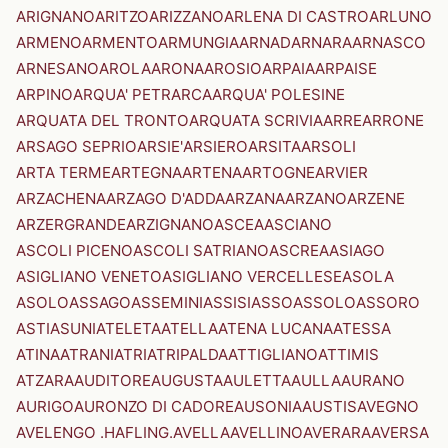
ARIGNANO
ARITZO
ARIZZANO
ARLENA DI CASTRO
ARLUNO
ARMENO
ARMENTO
ARMUNGIA
ARNAD
ARNARA
ARNASCO
ARNESANO
AROLA
ARONA
AROSIO
ARPAIA
ARPAISE
ARPINO
ARQUA' PETRARCA
ARQUA' POLESINE
ARQUATA DEL TRONTO
ARQUATA SCRIVIA
ARRE
ARRONE
ARSAGO SEPRIO
ARSIE'
ARSIERO
ARSITA
ARSOLI
ARTA TERME
ARTEGNA
ARTENA
ARTOGNE
ARVIER
ARZACHENA
ARZAGO D'ADDA
ARZANA
ARZANO
ARZENE
ARZERGRANDE
ARZIGNANO
ASCEA
ASCIANO
ASCOLI PICENO
ASCOLI SATRIANO
ASCREA
ASIAGO
ASIGLIANO VENETO
ASIGLIANO VERCELLESE
ASOLA
ASOLO
ASSAGO
ASSEMINI
ASSISI
ASSO
ASSOLO
ASSORO
ASTI
ASUNI
ATELETA
ATELLA
ATENA LUCANA
ATESSA
ATINA
ATRANI
ATRI
ATRIPALDA
ATTIGLIANO
ATTIMIS
ATZARA
AUDITORE
AUGUSTA
AULETTA
AULLA
AURANO
AURIGO
AURONZO DI CADORE
AUSONIA
AUSTIS
AVEGNO
AVELENGO .HAFLING.
AVELLA
AVELLINO
AVERARA
AVERSA