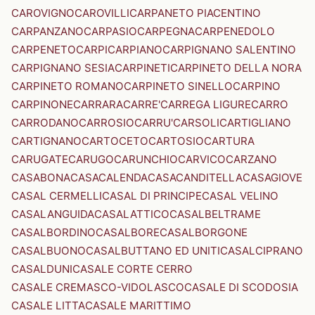
CAROVIGNO
CAROVILLI
CARPANETO PIACENTINO
CARPANZANO
CARPASIO
CARPEGNA
CARPENEDOLO
CARPENETO
CARPI
CARPIANO
CARPIGNANO SALENTINO
CARPIGNANO SESIA
CARPINETI
CARPINETO DELLA NORA
CARPINETO ROMANO
CARPINETO SINELLO
CARPINO
CARPINONE
CARRARA
CARRE'
CARREGA LIGURE
CARRO
CARRODANO
CARROSIO
CARRU'
CARSOLI
CARTIGLIANO
CARTIGNANO
CARTOCETO
CARTOSIO
CARTURA
CARUGATE
CARUGO
CARUNCHIO
CARVICO
CARZANO
CASABONA
CASACALENDA
CASACANDITELLA
CASAGIOVE
CASAL CERMELLI
CASAL DI PRINCIPE
CASAL VELINO
CASALANGUIDA
CASALATTICO
CASALBELTRAME
CASALBORDINO
CASALBORE
CASALBORGONE
CASALBUONO
CASALBUTTANO ED UNITI
CASALCIPRANO
CASALDUNI
CASALE CORTE CERRO
CASALE CREMASCO-VIDOLASCO
CASALE DI SCODOSIA
CASALE LITTA
CASALE MARITTIMO