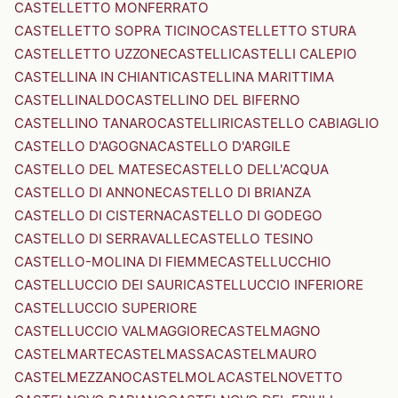
CASTELLETTO MONFERRATO
CASTELLETTO SOPRA TICINO
CASTELLETTO STURA
CASTELLETTO UZZONE
CASTELLI
CASTELLI CALEPIO
CASTELLINA IN CHIANTI
CASTELLINA MARITTIMA
CASTELLINALDO
CASTELLINO DEL BIFERNO
CASTELLINO TANARO
CASTELLIRI
CASTELLO CABIAGLIO
CASTELLO D'AGOGNA
CASTELLO D'ARGILE
CASTELLO DEL MATESE
CASTELLO DELL'ACQUA
CASTELLO DI ANNONE
CASTELLO DI BRIANZA
CASTELLO DI CISTERNA
CASTELLO DI GODEGO
CASTELLO DI SERRAVALLE
CASTELLO TESINO
CASTELLO-MOLINA DI FIEMME
CASTELLUCCHIO
CASTELLUCCIO DEI SAURI
CASTELLUCCIO INFERIORE
CASTELLUCCIO SUPERIORE
CASTELLUCCIO VALMAGGIORE
CASTELMAGNO
CASTELMARTE
CASTELMASSA
CASTELMAURO
CASTELMEZZANO
CASTELMOLA
CASTELNOVETTO