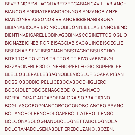
BEVERINO
BEVILACQUA
BEZZECCA
BIANCAVILLA
BIANCHI
BIANCO
BIANDRATE
BIANDRONNO
BIANZANO
BIANZE'
BIANZONE
BIASSONO
BIBBIANO
BIBBIENA
BIBBONA
BIBIANA
BICCARI
BICINICCO
BIDONI'
BIELLA
BIENNO
BIENO
BIENTINA
BIGARELLO
BINAGO
BINASCO
BINETTO
BIOGLIO
BIONAZ
BIONE
BIRORI
BISACCIA
BISACQUINO
BISCEGLIE
BISEGNA
BISENTI
BISIGNANO
BISTAGNO
BISUSCHIO
BITETTO
BITONTO
BITRITTO
BITTI
BIVONA
BIVONGI
BIZZARONE
BLEGGIO INFERIORE
BLEGGIO SUPERIORE
BLELLO
BLERA
BLESSAGNO
BLEVIO
BLUFI
BOARA PISANI
BOBBIO
BOBBIO PELLICE
BOCA
BOCCHIGLIERO
BOCCIOLETO
BOCENAGO
BODIO LOMNAGO
BOFFALORA D'ADDA
BOFFALORA SOPRA TICINO
BOGLIASCO
BOGNANCO
BOGOGNO
BOIANO
BOISSANO
BOLANO
BOLBENO
BOLGARE
BOLLATE
BOLLENGO
BOLOGNA
BOLOGNANO
BOLOGNETTA
BOLOGNOLA
BOLOTANA
BOLSENA
BOLTIERE
BOLZANO .BOZEN.