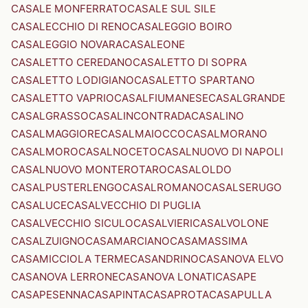
CASALE MONFERRATO
CASALE SUL SILE
CASALECCHIO DI RENO
CASALEGGIO BOIRO
CASALEGGIO NOVARA
CASALEONE
CASALETTO CEREDANO
CASALETTO DI SOPRA
CASALETTO LODIGIANO
CASALETTO SPARTANO
CASALETTO VAPRIO
CASALFIUMANESE
CASALGRANDE
CASALGRASSO
CASALINCONTRADA
CASALINO
CASALMAGGIORE
CASALMAIOCCO
CASALMORANO
CASALMORO
CASALNOCETO
CASALNUOVO DI NAPOLI
CASALNUOVO MONTEROTARO
CASALOLDO
CASALPUSTERLENGO
CASALROMANO
CASALSERUGO
CASALUCE
CASALVECCHIO DI PUGLIA
CASALVECCHIO SICULO
CASALVIERI
CASALVOLONE
CASALZUIGNO
CASAMARCIANO
CASAMASSIMA
CASAMICCIOLA TERME
CASANDRINO
CASANOVA ELVO
CASANOVA LERRONE
CASANOVA LONATI
CASAPE
CASAPESENNA
CASAPINTA
CASAPROTA
CASAPULLA