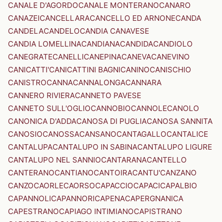
CANALE D'AGORDO
CANALE MONTERANO
CANARO
CANAZEI
CANCELLARA
CANCELLO ED ARNONE
CANDA
CANDELA
CANDELO
CANDIA CANAVESE
CANDIA LOMELLINA
CANDIANA
CANDIDA
CANDIOLO
CANEGRATE
CANELLI
CANEPINA
CANEVA
CANEVINO
CANICATTI'
CANICATTINI BAGNI
CANINO
CANISCHIO
CANISTRO
CANNA
CANNALONGA
CANNARA
CANNERO RIVIERA
CANNETO PAVESE
CANNETO SULL'OGLIO
CANNOBIO
CANNOLE
CANOLO
CANONICA D'ADDA
CANOSA DI PUGLIA
CANOSA SANNITA
CANOSIO
CANOSSA
CANSANO
CANTAGALLO
CANTALICE
CANTALUPA
CANTALUPO IN SABINA
CANTALUPO LIGURE
CANTALUPO NEL SANNIO
CANTARANA
CANTELLO
CANTERANO
CANTIANO
CANTOIRA
CANTU'
CANZANO
CANZO
CAORLE
CAORSO
CAPACCIO
CAPACI
CAPALBIO
CAPANNOLI
CAPANNORI
CAPENA
CAPERGNANICA
CAPESTRANO
CAPIAGO INTIMIANO
CAPISTRANO