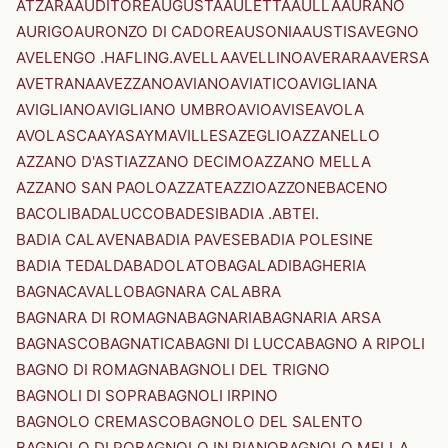
ATZARA
AUDITORE
AUGUSTA
AULETTA
AULLA
AURANO
AURIGO
AURONZO DI CADORE
AUSONIA
AUSTIS
AVEGNO
AVELENGO .HAFLING.
AVELLA
AVELLINO
AVERARA
AVERSA
AVETRANA
AVEZZANO
AVIANO
AVIATICO
AVIGLIANA
AVIGLIANO
AVIGLIANO UMBRO
AVIO
AVISE
AVOLA
AVOLASCA
AYAS
AYMAVILLES
AZEGLIO
AZZANELLO
AZZANO D'ASTI
AZZANO DECIMO
AZZANO MELLA
AZZANO SAN PAOLO
AZZATE
AZZIO
AZZONE
BACENO
BACOLI
BADALUCCO
BADESI
BADIA .ABTEI.
BADIA CALAVENA
BADIA PAVESE
BADIA POLESINE
BADIA TEDALDA
BADOLATO
BAGALADI
BAGHERIA
BAGNACAVALLO
BAGNARA CALABRA
BAGNARA DI ROMAGNA
BAGNARIA
BAGNARIA ARSA
BAGNASCO
BAGNATICA
BAGNI DI LUCCA
BAGNO A RIPOLI
BAGNO DI ROMAGNA
BAGNOLI DEL TRIGNO
BAGNOLI DI SOPRA
BAGNOLI IRPINO
BAGNOLO CREMASCO
BAGNOLO DEL SALENTO
BAGNOLO DI PO
BAGNOLO IN PIANO
BAGNOLO MELLA