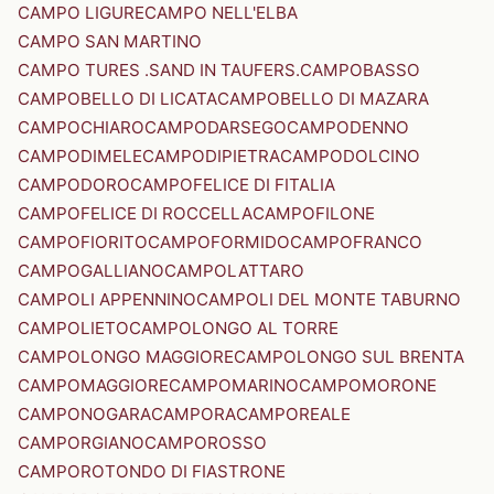
CAMPO LIGURE
CAMPO NELL'ELBA
CAMPO SAN MARTINO
CAMPO TURES .SAND IN TAUFERS.
CAMPOBASSO
CAMPOBELLO DI LICATA
CAMPOBELLO DI MAZARA
CAMPOCHIARO
CAMPODARSEGO
CAMPODENNO
CAMPODIMELE
CAMPODIPIETRA
CAMPODOLCINO
CAMPODORO
CAMPOFELICE DI FITALIA
CAMPOFELICE DI ROCCELLA
CAMPOFILONE
CAMPOFIORITO
CAMPOFORMIDO
CAMPOFRANCO
CAMPOGALLIANO
CAMPOLATTARO
CAMPOLI APPENNINO
CAMPOLI DEL MONTE TABURNO
CAMPOLIETO
CAMPOLONGO AL TORRE
CAMPOLONGO MAGGIORE
CAMPOLONGO SUL BRENTA
CAMPOMAGGIORE
CAMPOMARINO
CAMPOMORONE
CAMPONOGARA
CAMPORA
CAMPOREALE
CAMPORGIANO
CAMPOROSSO
CAMPOROTONDO DI FIASTRONE