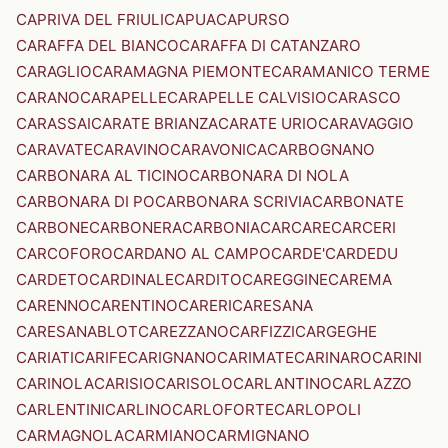
CAPRIVA DEL FRIULI
CAPUA
CAPURSO
CARAFFA DEL BIANCO
CARAFFA DI CATANZARO
CARAGLIO
CARAMAGNA PIEMONTE
CARAMANICO TERME
CARANO
CARAPELLE
CARAPELLE CALVISIO
CARASCO
CARASSAI
CARATE BRIANZA
CARATE URIO
CARAVAGGIO
CARAVATE
CARAVINO
CARAVONICA
CARBOGNANO
CARBONARA AL TICINO
CARBONARA DI NOLA
CARBONARA DI PO
CARBONARA SCRIVIA
CARBONATE
CARBONE
CARBONERA
CARBONIA
CARCARE
CARCERI
CARCOFORO
CARDANO AL CAMPO
CARDE'
CARDEDU
CARDETO
CARDINALE
CARDITO
CAREGGINE
CAREMA
CARENNO
CARENTINO
CARERI
CARESANA
CARESANABLOT
CAREZZANO
CARFIZZI
CARGEGHE
CARIATI
CARIFE
CARIGNANO
CARIMATE
CARINARO
CARINI
CARINOLA
CARISIO
CARISOLO
CARLANTINO
CARLAZZO
CARLENTINI
CARLINO
CARLOFORTE
CARLOPOLI
CARMAGNOLA
CARMIANO
CARMIGNANO