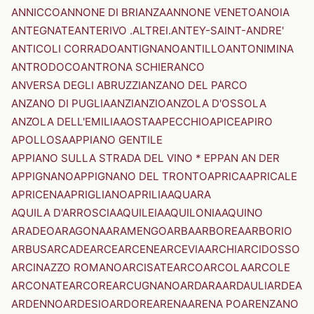
ANNICCO
ANNONE DI BRIANZA
ANNONE VENETO
ANOIA
ANTEGNATE
ANTERIVO .ALTREI.
ANTEY-SAINT-ANDRE'
ANTICOLI CORRADO
ANTIGNANO
ANTILLO
ANTONIMINA
ANTRODOCO
ANTRONA SCHIERANCO
ANVERSA DEGLI ABRUZZI
ANZANO DEL PARCO
ANZANO DI PUGLIA
ANZI
ANZIO
ANZOLA D'OSSOLA
ANZOLA DELL'EMILIA
AOSTA
APECCHIO
APICE
APIRO
APOLLOSA
APPIANO GENTILE
APPIANO SULLA STRADA DEL VINO * EPPAN AN DER
APPIGNANO
APPIGNANO DEL TRONTO
APRICA
APRICALE
APRICENA
APRIGLIANO
APRILIA
AQUARA
AQUILA D'ARROSCIA
AQUILEIA
AQUILONIA
AQUINO
ARADEO
ARAGONA
ARAMENGO
ARBA
ARBOREA
ARBORIO
ARBUS
ARCADE
ARCE
ARCENE
ARCEVIA
ARCHI
ARCIDOSSO
ARCINAZZO ROMANO
ARCISATE
ARCO
ARCOLA
ARCOLE
ARCONATE
ARCORE
ARCUGNANO
ARDARA
ARDAULI
ARDEA
ARDENNO
ARDESIO
ARDORE
ARENA
ARENA PO
ARENZANO