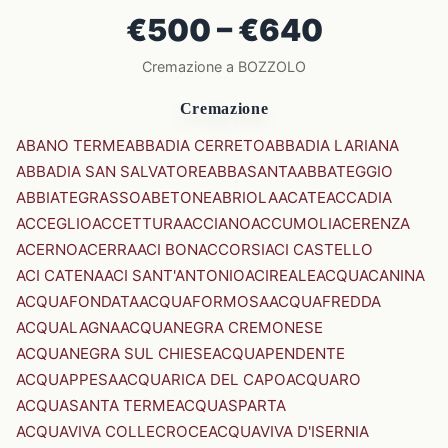
€500 – €640
Cremazione a BOZZOLO
Cremazione
ABANO TERME
ABBADIA CERRETO
ABBADIA LARIANA
ABBADIA SAN SALVATORE
ABBASANTA
ABBATEGGIO
ABBIATEGRASSO
ABETONE
ABRIOLA
ACATE
ACCADIA
ACCEGLIO
ACCETTURA
ACCIANO
ACCUMOLI
ACERENZA
ACERNO
ACERRA
ACI BONACCORSI
ACI CASTELLO
ACI CATENA
ACI SANT'ANTONIO
ACIREALE
ACQUACANINA
ACQUAFONDATA
ACQUAFORMOSA
ACQUAFREDDA
ACQUALAGNA
ACQUANEGRA CREMONESE
ACQUANEGRA SUL CHIESE
ACQUAPENDENTE
ACQUAPPESA
ACQUARICA DEL CAPO
ACQUARO
ACQUASANTA TERME
ACQUASPARTA
ACQUAVIVA COLLECROCE
ACQUAVIVA D'ISERNIA