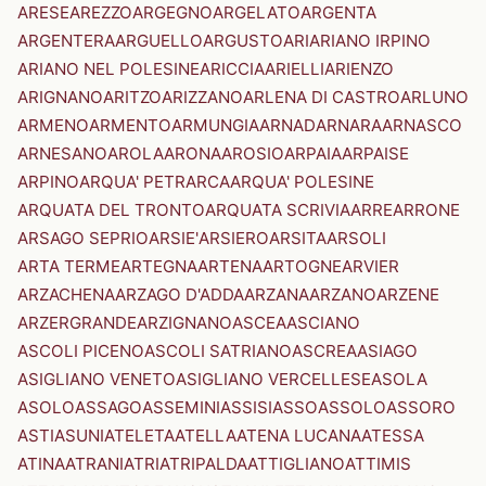
ARESE
AREZZO
ARGEGNO
ARGELATO
ARGENTA
ARGENTERA
ARGUELLO
ARGUSTO
ARI
ARIANO IRPINO
ARIANO NEL POLESINE
ARICCIA
ARIELLI
ARIENZO
ARIGNANO
ARITZO
ARIZZANO
ARLENA DI CASTRO
ARLUNO
ARMENO
ARMENTO
ARMUNGIA
ARNAD
ARNARA
ARNASCO
ARNESANO
AROLA
ARONA
AROSIO
ARPAIA
ARPAISE
ARPINO
ARQUA' PETRARCA
ARQUA' POLESINE
ARQUATA DEL TRONTO
ARQUATA SCRIVIA
ARRE
ARRONE
ARSAGO SEPRIO
ARSIE'
ARSIERO
ARSITA
ARSOLI
ARTA TERME
ARTEGNA
ARTENA
ARTOGNE
ARVIER
ARZACHENA
ARZAGO D'ADDA
ARZANA
ARZANO
ARZENE
ARZERGRANDE
ARZIGNANO
ASCEA
ASCIANO
ASCOLI PICENO
ASCOLI SATRIANO
ASCREA
ASIAGO
ASIGLIANO VENETO
ASIGLIANO VERCELLESE
ASOLA
ASOLO
ASSAGO
ASSEMINI
ASSISI
ASSO
ASSOLO
ASSORO
ASTI
ASUNI
ATELETA
ATELLA
ATENA LUCANA
ATESSA
ATINA
ATRANI
ATRI
ATRIPALDA
ATTIGLIANO
ATTIMIS