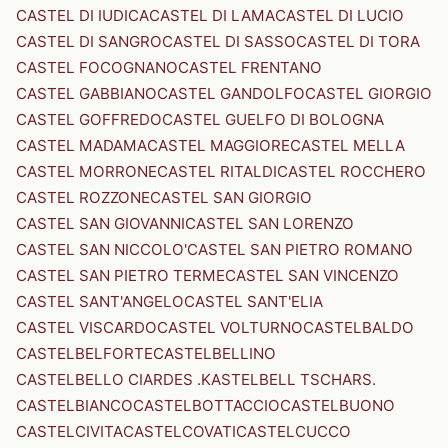
CASTEL DI IUDICA
CASTEL DI LAMA
CASTEL DI LUCIO
CASTEL DI SANGRO
CASTEL DI SASSO
CASTEL DI TORA
CASTEL FOCOGNANO
CASTEL FRENTANO
CASTEL GABBIANO
CASTEL GANDOLFO
CASTEL GIORGIO
CASTEL GOFFREDO
CASTEL GUELFO DI BOLOGNA
CASTEL MADAMA
CASTEL MAGGIORE
CASTEL MELLA
CASTEL MORRONE
CASTEL RITALDI
CASTEL ROCCHERO
CASTEL ROZZONE
CASTEL SAN GIORGIO
CASTEL SAN GIOVANNI
CASTEL SAN LORENZO
CASTEL SAN NICCOLO'
CASTEL SAN PIETRO ROMANO
CASTEL SAN PIETRO TERME
CASTEL SAN VINCENZO
CASTEL SANT'ANGELO
CASTEL SANT'ELIA
CASTEL VISCARDO
CASTEL VOLTURNO
CASTELBALDO
CASTELBELFORTE
CASTELBELLINO
CASTELBELLO CIARDES .KASTELBELL TSCHARS.
CASTELBIANCO
CASTELBOTTACCIO
CASTELBUONO
CASTELCIVITA
CASTELCOVATI
CASTELCUCCO