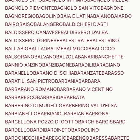
BAGNOLO PIEMONTE
BAGNOLO SAN VITO
BAGNONE
BAGNOREGIO
BAGOLINO
BAIA E LATINA
BAIANO
BAIARDO
BAIRO
BAISO
BALANGERO
BALDICHIERI D'ASTI
BALDISSERO CANAVESE
BALDISSERO D'ALBA
BALDISSERO TORINESE
BALESTRATE
BALESTRINO
BALLABIO
BALLAO
BALME
BALMUCCIA
BALOCCO
BALSORANO
BALVANO
BALZOLA
BANARI
BANCHETTE
BANNIO ANZINO
BANZI
BAONE
BARADILI
BARAGIANO
BARANELLO
BARANO D'ISCHIA
BARANZATE
BARASSO
BARATILI SAN PIETRO
BARBANIA
BARBARA
BARBARANO ROMANO
BARBARANO VICENTINO
BARBARESCO
BARBARIGA
BARBATA
BARBERINO DI MUGELLO
BARBERINO VAL D'ELSA
BARBIANELLO
BARBIANO .BARBIAN.
BARBONA
BARCELLONA POZZO DI GOTTO
BARCHI
BARCIS
BARD
BARDELLO
BARDI
BARDINETO
BARDOLINO
BARDONECCHIA
BAREGGIO
BARENGO
BARESSA
BARETE