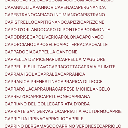
CAPANNOLI
CAPANNORI
CAPENA
CAPERGNANICA
CAPESTRANO
CAPIAGO INTIMIANO
CAPISTRANO
CAPISTRELLO
CAPITIGNANO
CAPIZZI
CAPIZZONE
CAPO D'ORLANDO
CAPO DI PONTE
CAPODIMONTE
CAPODRISE
CAPOLIVERI
CAPOLONA
CAPONAGO
CAPORCIANO
CAPOSELE
CAPOTERRA
CAPOVALLE
CAPPADOCIA
CAPPELLA CANTONE
CAPPELLA DE' PICENARDI
CAPPELLA MAGGIORE
CAPPELLE SUL TAVO
CAPRACOTTA
CAPRAIA E LIMITE
CAPRAIA ISOLA
CAPRALBA
CAPRANICA
CAPRANICA PRENESTINA
CAPRARICA DI LECCE
CAPRAROLA
CAPRAUNA
CAPRESE MICHELANGELO
CAPREZZO
CAPRI
CAPRI LEONE
CAPRIANA
CAPRIANO DEL COLLE
CAPRIATA D'ORBA
CAPRIATE SAN GERVASIO
CAPRIATI A VOLTURNO
CAPRIE
CAPRIGLIA IRPINA
CAPRIGLIO
CAPRILE
CAPRINO BERGAMASCO
CAPRINO VERONESE
CAPRIOLO