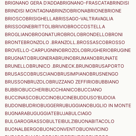
BRIGNANO GERA D'ADDA
BRIGNANO-FRASCATA
BRINDISI
BRINDISI MONTAGNA
BRINZIO
BRIONA
BRIONE
BRIONE
BRIOSCO
BRISIGHELLA
BRISSAGO-VALTRAVAGLIA
BRISSOGNE
BRITTOLI
BRIVIO
BROCCOSTELLA
BROGLIANO
BROGNATURO
BROLO
BRONDELLO
BRONI
BRONTE
BRONZOLO .BRANZOLL.
BROSSASCO
BROSSO
BROVELLO-CARPUGNINO
BROZOLO
BRUGHERIO
BRUGINE
BRUGNATO
BRUGNERA
BRUINO
BRUMANO
BRUNATE
BRUNELLO
BRUNICO .BRUNECK.
BRUNO
BRUSAPORTO
BRUSASCO
BRUSCIANO
BRUSIMPIANO
BRUSNENGO
BRUSSON
BRUZOLO
BRUZZANO ZEFFIRIO
BUBBIANO
BUBBIO
BUCCHERI
BUCCHIANICO
BUCCIANO
BUCCINASCO
BUCCINO
BUCINE
BUDDUSO'
BUDOIA
BUDONI
BUDRIO
BUGGERRU
BUGGIANO
BUGLIO IN MONTE
BUGNARA
BUGUGGIATE
BUJA
BULCIAGO
BULGAROGRASSO
BULTEI
BULZI
BUONABITACOLO
BUONALBERGO
BUONCONVENTO
BUONVICINO