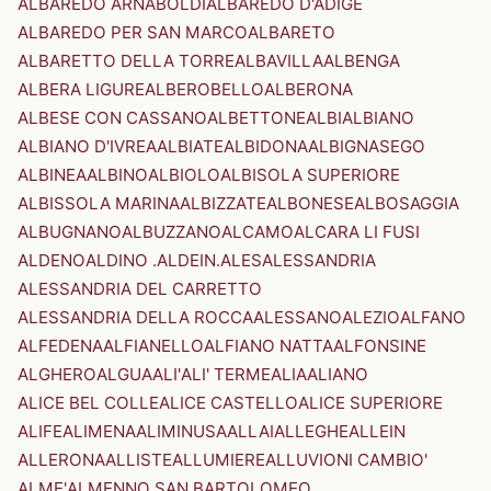
ALBAREDO ARNABOLDI
ALBAREDO D'ADIGE
ALBAREDO PER SAN MARCO
ALBARETO
ALBARETTO DELLA TORRE
ALBAVILLA
ALBENGA
ALBERA LIGURE
ALBEROBELLO
ALBERONA
ALBESE CON CASSANO
ALBETTONE
ALBI
ALBIANO
ALBIANO D'IVREA
ALBIATE
ALBIDONA
ALBIGNASEGO
ALBINEA
ALBINO
ALBIOLO
ALBISOLA SUPERIORE
ALBISSOLA MARINA
ALBIZZATE
ALBONESE
ALBOSAGGIA
ALBUGNANO
ALBUZZANO
ALCAMO
ALCARA LI FUSI
ALDENO
ALDINO .ALDEIN.
ALES
ALESSANDRIA
ALESSANDRIA DEL CARRETTO
ALESSANDRIA DELLA ROCCA
ALESSANO
ALEZIO
ALFANO
ALFEDENA
ALFIANELLO
ALFIANO NATTA
ALFONSINE
ALGHERO
ALGUA
ALI'
ALI' TERME
ALIA
ALIANO
ALICE BEL COLLE
ALICE CASTELLO
ALICE SUPERIORE
ALIFE
ALIMENA
ALIMINUSA
ALLAI
ALLEGHE
ALLEIN
ALLERONA
ALLISTE
ALLUMIERE
ALLUVIONI CAMBIO'
ALME'
ALMENNO SAN BARTOLOMEO