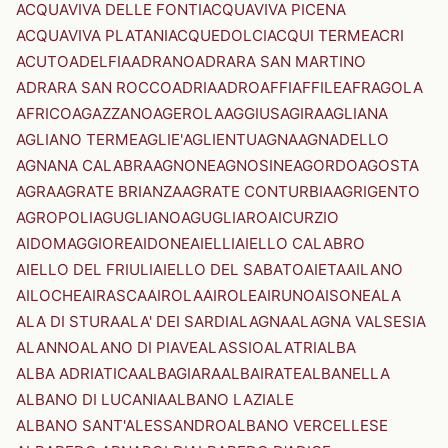
ACQUAVIVA DELLE FONTI
ACQUAVIVA PICENA
ACQUAVIVA PLATANI
ACQUEDOLCI
ACQUI TERME
ACRI
ACUTO
ADELFIA
ADRANO
ADRARA SAN MARTINO
ADRARA SAN ROCCO
ADRIA
ADRO
AFFI
AFFILE
AFRAGOLA
AFRICO
AGAZZANO
AGEROLA
AGGIUS
AGIRA
AGLIANA
AGLIANO TERME
AGLIE'
AGLIENTU
AGNA
AGNADELLO
AGNANA CALABRA
AGNONE
AGNOSINE
AGORDO
AGOSTA
AGRA
AGRATE BRIANZA
AGRATE CONTURBIA
AGRIGENTO
AGROPOLI
AGUGLIANO
AGUGLIARO
AICURZIO
AIDOMAGGIORE
AIDONE
AIELLI
AIELLO CALABRO
AIELLO DEL FRIULI
AIELLO DEL SABATO
AIETA
AILANO
AILOCHE
AIRASCA
AIROLA
AIROLE
AIRUNO
AISONE
ALA
ALA DI STURA
ALA' DEI SARDI
ALAGNA
ALAGNA VALSESIA
ALANNO
ALANO DI PIAVE
ALASSIO
ALATRI
ALBA
ALBA ADRIATICA
ALBAGIARA
ALBAIRATE
ALBANELLA
ALBANO DI LUCANIA
ALBANO LAZIALE
ALBANO SANT'ALESSANDRO
ALBANO VERCELLESE