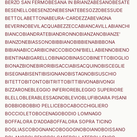
BERZO SAN FERMO
BESANA IN BRIANZA
BESANO
BESATE
BESENELLO
BESENZONE
BESNATE
BESOZZO
BESSUDE
BETTOLA
BETTONA
BEURA-CARDEZZA
BEVAGNA
BEVERINO
BEVILACQUA
BEZZECCA
BIANCAVILLA
BIANCHI
BIANCO
BIANDRATE
BIANDRONNO
BIANZANO
BIANZE'
BIANZONE
BIASSONO
BIBBIANO
BIBBIENA
BIBBONA
BIBIANA
BICCARI
BICINICCO
BIDONI'
BIELLA
BIENNO
BIENO
BIENTINA
BIGARELLO
BINAGO
BINASCO
BINETTO
BIOGLIO
BIONAZ
BIONE
BIRORI
BISACCIA
BISACQUINO
BISCEGLIE
BISEGNA
BISENTI
BISIGNANO
BISTAGNO
BISUSCHIO
BITETTO
BITONTO
BITRITTO
BITTI
BIVONA
BIVONGI
BIZZARONE
BLEGGIO INFERIORE
BLEGGIO SUPERIORE
BLELLO
BLERA
BLESSAGNO
BLEVIO
BLUFI
BOARA PISANI
BOBBIO
BOBBIO PELLICE
BOCA
BOCCHIGLIERO
BOCCIOLETO
BOCENAGO
BODIO LOMNAGO
BOFFALORA D'ADDA
BOFFALORA SOPRA TICINO
BOGLIASCO
BOGNANCO
BOGOGNO
BOIANO
BOISSANO