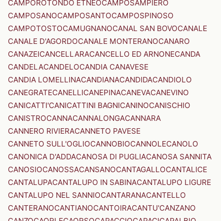
CAMPOROTONDO ETNEO
CAMPOSAMPIERO
CAMPOSANO
CAMPOSANTO
CAMPOSPINOSO
CAMPOTOSTO
CAMUGNANO
CANAL SAN BOVO
CANALE
CANALE D'AGORDO
CANALE MONTERANO
CANARO
CANAZEI
CANCELLARA
CANCELLO ED ARNONE
CANDA
CANDELA
CANDELO
CANDIA CANAVESE
CANDIA LOMELLINA
CANDIANA
CANDIDA
CANDIOLO
CANEGRATE
CANELLI
CANEPINA
CANEVA
CANEVINO
CANICATTI'
CANICATTINI BAGNI
CANINO
CANISCHIO
CANISTRO
CANNA
CANNALONGA
CANNARA
CANNERO RIVIERA
CANNETO PAVESE
CANNETO SULL'OGLIO
CANNOBIO
CANNOLE
CANOLO
CANONICA D'ADDA
CANOSA DI PUGLIA
CANOSA SANNITA
CANOSIO
CANOSSA
CANSANO
CANTAGALLO
CANTALICE
CANTALUPA
CANTALUPO IN SABINA
CANTALUPO LIGURE
CANTALUPO NEL SANNIO
CANTARANA
CANTELLO
CANTERANO
CANTIANO
CANTOIRA
CANTU'
CANZANO
CANZO
CAORLE
CAORSO
CAPACCIO
CAPACI
CAPALBIO