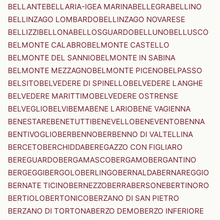
BELLANTE
BELLARIA-IGEA MARINA
BELLEGRA
BELLINO
BELLINZAGO LOMBARDO
BELLINZAGO NOVARESE
BELLIZZI
BELLONA
BELLOSGUARDO
BELLUNO
BELLUSCO
BELMONTE CALABRO
BELMONTE CASTELLO
BELMONTE DEL SANNIO
BELMONTE IN SABINA
BELMONTE MEZZAGNO
BELMONTE PICENO
BELPASSO
BELSITO
BELVEDERE DI SPINELLO
BELVEDERE LANGHE
BELVEDERE MARITTIMO
BELVEDERE OSTRENSE
BELVEGLIO
BELVI
BEMA
BENE LARIO
BENE VAGIENNA
BENESTARE
BENETUTTI
BENEVELLO
BENEVENTO
BENNA
BENTIVOGLIO
BERBENNO
BERBENNO DI VALTELLINA
BERCETO
BERCHIDDA
BEREGAZZO CON FIGLIARO
BEREGUARDO
BERGAMASCO
BERGAMO
BERGANTINO
BERGEGGI
BERGOLO
BERLINGO
BERNALDA
BERNAREGGIO
BERNATE TICINO
BERNEZZO
BERRA
BERSONE
BERTINORO
BERTIOLO
BERTONICO
BERZANO DI SAN PIETRO
BERZANO DI TORTONA
BERZO DEMO
BERZO INFERIORE