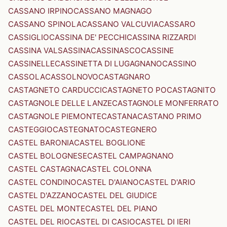
CASSANO IRPINO
CASSANO MAGNAGO
CASSANO SPINOLA
CASSANO VALCUVIA
CASSARO
CASSIGLIO
CASSINA DE' PECCHI
CASSINA RIZZARDI
CASSINA VALSASSINA
CASSINASCO
CASSINE
CASSINELLE
CASSINETTA DI LUGAGNANO
CASSINO
CASSOLA
CASSOLNOVO
CASTAGNARO
CASTAGNETO CARDUCCI
CASTAGNETO PO
CASTAGNITO
CASTAGNOLE DELLE LANZE
CASTAGNOLE MONFERRATO
CASTAGNOLE PIEMONTE
CASTANA
CASTANO PRIMO
CASTEGGIO
CASTEGNATO
CASTEGNERO
CASTEL BARONIA
CASTEL BOGLIONE
CASTEL BOLOGNESE
CASTEL CAMPAGNANO
CASTEL CASTAGNA
CASTEL COLONNA
CASTEL CONDINO
CASTEL D'AIANO
CASTEL D'ARIO
CASTEL D'AZZANO
CASTEL DEL GIUDICE
CASTEL DEL MONTE
CASTEL DEL PIANO
CASTEL DEL RIO
CASTEL DI CASIO
CASTEL DI IERI