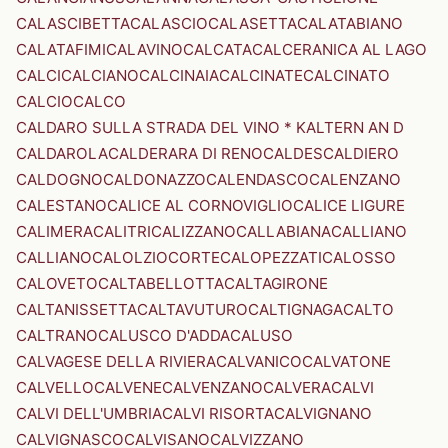
CALASCIBETTA
CALASCIO
CALASETTA
CALATABIANO
CALATAFIMI
CALAVINO
CALCATA
CALCERANICA AL LAGO
CALCI
CALCIANO
CALCINAIA
CALCINATE
CALCINATO
CALCIO
CALCO
CALDARO SULLA STRADA DEL VINO * KALTERN AN D
CALDAROLA
CALDERARA DI RENO
CALDES
CALDIERO
CALDOGNO
CALDONAZZO
CALENDASCO
CALENZANO
CALESTANO
CALICE AL CORNOVIGLIO
CALICE LIGURE
CALIMERA
CALITRI
CALIZZANO
CALLABIANA
CALLIANO
CALLIANO
CALOLZIOCORTE
CALOPEZZATI
CALOSSO
CALOVETO
CALTABELLOTTA
CALTAGIRONE
CALTANISSETTA
CALTAVUTURO
CALTIGNAGA
CALTO
CALTRANO
CALUSCO D'ADDA
CALUSO
CALVAGESE DELLA RIVIERA
CALVANICO
CALVATONE
CALVELLO
CALVENE
CALVENZANO
CALVERA
CALVI
CALVI DELL'UMBRIA
CALVI RISORTA
CALVIGNANO
CALVIGNASCO
CALVISANO
CALVIZZANO