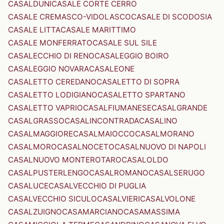
CASALDUNI
CASALE CORTE CERRO
CASALE CREMASCO-VIDOLASCO
CASALE DI SCODOSIA
CASALE LITTA
CASALE MARITTIMO
CASALE MONFERRATO
CASALE SUL SILE
CASALECCHIO DI RENO
CASALEGGIO BOIRO
CASALEGGIO NOVARA
CASALEONE
CASALETTO CEREDANO
CASALETTO DI SOPRA
CASALETTO LODIGIANO
CASALETTO SPARTANO
CASALETTO VAPRIO
CASALFIUMANESE
CASALGRANDE
CASALGRASSO
CASALINCONTRADA
CASALINO
CASALMAGGIORE
CASALMAIOCCO
CASALMORANO
CASALMORO
CASALNOCETO
CASALNUOVO DI NAPOLI
CASALNUOVO MONTEROTARO
CASALOLDO
CASALPUSTERLENGO
CASALROMANO
CASALSERUGO
CASALUCE
CASALVECCHIO DI PUGLIA
CASALVECCHIO SICULO
CASALVIERI
CASALVOLONE
CASALZUIGNO
CASAMARCIANO
CASAMASSIMA