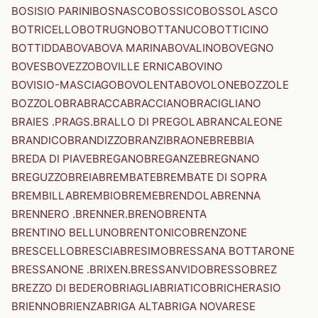
BOSISIO PARINI
BOSNASCO
BOSSICO
BOSSOLASCO
BOTRICELLO
BOTRUGNO
BOTTANUCO
BOTTICINO
BOTTIDDA
BOVA
BOVA MARINA
BOVALINO
BOVEGNO
BOVES
BOVEZZO
BOVILLE ERNICA
BOVINO
BOVISIO-MASCIAGO
BOVOLENTA
BOVOLONE
BOZZOLE
BOZZOLO
BRA
BRACCA
BRACCIANO
BRACIGLIANO
BRAIES .PRAGS.
BRALLO DI PREGOLA
BRANCALEONE
BRANDICO
BRANDIZZO
BRANZI
BRAONE
BREBBIA
BREDA DI PIAVE
BREGANO
BREGANZE
BREGNANO
BREGUZZO
BREIA
BREMBATE
BREMBATE DI SOPRA
BREMBILLA
BREMBIO
BREME
BRENDOLA
BRENNA
BRENNERO .BRENNER.
BRENO
BRENTA
BRENTINO BELLUNO
BRENTONICO
BRENZONE
BRESCELLO
BRESCIA
BRESIMO
BRESSANA BOTTARONE
BRESSANONE .BRIXEN.
BRESSANVIDO
BRESSO
BREZ
BREZZO DI BEDERO
BRIAGLIA
BRIATICO
BRICHERASIO
BRIENNO
BRIENZA
BRIGA ALTA
BRIGA NOVARESE