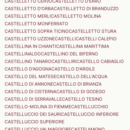
CASTELLETTO CERVO
CASTELLETTO D'ERRO
CASTELLETTO D'ORBA
CASTELLETTO DI BRANDUZZO
CASTELLETTO MERLI
CASTELLETTO MOLINA
CASTELLETTO MONFERRATO
CASTELLETTO SOPRA TICINO
CASTELLETTO STURA
CASTELLETTO UZZONE
CASTELLI
CASTELLI CALEPIO
CASTELLINA IN CHIANTI
CASTELLINA MARITTIMA
CASTELLINALDO
CASTELLINO DEL BIFERNO
CASTELLINO TANARO
CASTELLIRI
CASTELLO CABIAGLIO
CASTELLO D'AGOGNA
CASTELLO D'ARGILE
CASTELLO DEL MATESE
CASTELLO DELL'ACQUA
CASTELLO DI ANNONE
CASTELLO DI BRIANZA
CASTELLO DI CISTERNA
CASTELLO DI GODEGO
CASTELLO DI SERRAVALLE
CASTELLO TESINO
CASTELLO-MOLINA DI FIEMME
CASTELLUCCHIO
CASTELLUCCIO DEI SAURI
CASTELLUCCIO INFERIORE
CASTELLUCCIO SUPERIORE
CASTELLUCCIO VALMAGGIORE
CASTELMAGNO