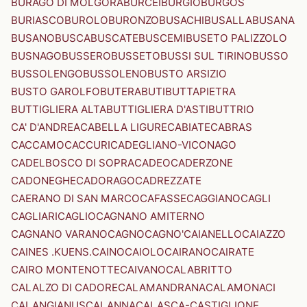
BURAGO DI MOLGORA
BURCEI
BURGIO
BURGOS
BURIASCO
BUROLO
BURONZO
BUSACHI
BUSALLA
BUSANA
BUSANO
BUSCA
BUSCATE
BUSCEMI
BUSETO PALIZZOLO
BUSNAGO
BUSSERO
BUSSETO
BUSSI SUL TIRINO
BUSSO
BUSSOLENGO
BUSSOLENO
BUSTO ARSIZIO
BUSTO GAROLFO
BUTERA
BUTI
BUTTAPIETRA
BUTTIGLIERA ALTA
BUTTIGLIERA D'ASTI
BUTTRIO
CA' D'ANDREA
CABELLA LIGURE
CABIATE
CABRAS
CACCAMO
CACCURI
CADEGLIANO-VICONAGO
CADELBOSCO DI SOPRA
CADEO
CADERZONE
CADONEGHE
CADORAGO
CADREZZATE
CAERANO DI SAN MARCO
CAFASSE
CAGGIANO
CAGLI
CAGLIARI
CAGLIO
CAGNANO AMITERNO
CAGNANO VARANO
CAGNO
CAGNO'
CAIANELLO
CAIAZZO
CAINES .KUENS.
CAINO
CAIOLO
CAIRANO
CAIRATE
CAIRO MONTENOTTE
CAIVANO
CALABRITTO
CALALZO DI CADORE
CALAMANDRANA
CALAMONACI
CALANGIANUS
CALANNA
CALASCA-CASTIGLIONE