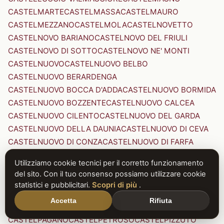
CASTELMARTE
CASTELMASSA
CASTELMAURO
CASTELMEZZANO
CASTELMOLA
CASTELNOVETTO
CASTELNOVO BARIANO
CASTELNOVO DEL FRIULI
CASTELNOVO DI SOTTO
CASTELNOVO NE' MONTI
CASTELNUOVO
CASTELNUOVO BELBO
CASTELNUOVO BERARDENGA
CASTELNUOVO BOCCA D'ADDA
CASTELNUOVO BORMIDA
CASTELNUOVO BOZZENTE
CASTELNUOVO CALCEA
CASTELNUOVO CILENTO
CASTELNUOVO DEL GARDA
CASTELNUOVO DELLA DAUNIA
CASTELNUOVO DI CEVA
CASTELNUOVO DI CONZA
CASTELNUOVO DI FARFA
CASTELNUOVO DI GARFAGNANA
Utilizziamo cookie tecnici per il corretto funzionamento
CASTELNUOVO DI PORTO
CASTELNUOVO DON BOSCO
del sito. Con il tuo consenso possiamo utilizzare cookie
CASTELNUOVO MAGRA
CASTELNUOVO NIGRA
statistici e pubblicitari.
Scopri di più
.
CASTELNUOVO PARANO
CASTELNUOVO RANGONE
Accetta
Rifiuta
CASTELNUOVO SCRIVIA
CASTELNUOVO VAL DI CECINA
CASTELPAGANO
CASTELPETROSO
CASTELPIZZUTO