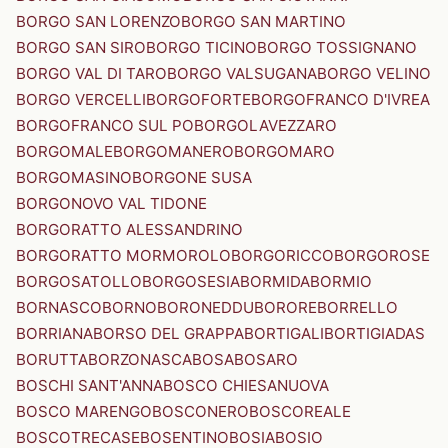
BORGO SAN LORENZO
BORGO SAN MARTINO
BORGO SAN SIRO
BORGO TICINO
BORGO TOSSIGNANO
BORGO VAL DI TARO
BORGO VALSUGANA
BORGO VELINO
BORGO VERCELLI
BORGOFORTE
BORGOFRANCO D'IVREA
BORGOFRANCO SUL PO
BORGOLAVEZZARO
BORGOMALE
BORGOMANERO
BORGOMARO
BORGOMASINO
BORGONE SUSA
BORGONOVO VAL TIDONE
BORGORATTO ALESSANDRINO
BORGORATTO MORMOROLO
BORGORICCO
BORGOROSE
BORGOSATOLLO
BORGOSESIA
BORMIDA
BORMIO
BORNASCO
BORNO
BORONEDDU
BORORE
BORRELLO
BORRIANA
BORSO DEL GRAPPA
BORTIGALI
BORTIGIADAS
BORUTTA
BORZONASCA
BOSA
BOSARO
BOSCHI SANT'ANNA
BOSCO CHIESANUOVA
BOSCO MARENGO
BOSCONERO
BOSCOREALE
BOSCOTRECASE
BOSENTINO
BOSIA
BOSIO