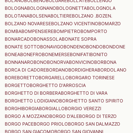
BOLANO
BOLBENO
BOLGARE
BOLLATE
BOLLENGO
BOLOGNA
BOLOGNANO
BOLOGNETTA
BOLOGNOLA
BOLOTANA
BOLSENA
BOLTIERE
BOLZANO .BOZEN.
BOLZANO NOVARESE
BOLZANO VICENTINO
BOMARZO
BOMBA
BOMPENSIERE
BOMPIETRO
BOMPORTO
BONARCADO
BONASSOLA
BONATE SOPRA
BONATE SOTTO
BONAVIGO
BONDENO
BONDO
BONDONE
BONEA
BONEFRO
BONEMERSE
BONIFATI
BONITO
BONNANARO
BONO
BONORVA
BONVICINO
BORBONA
BORCA DI CADORE
BORDANO
BORDIGHERA
BORDOLANO
BORE
BORETTO
BORGARELLO
BORGARO TORINESE
BORGETTO
BORGHETTO D'ARROSCIA
BORGHETTO DI BORBERA
BORGHETTO DI VARA
BORGHETTO LODIGIANO
BORGHETTO SANTO SPIRITO
BORGHI
BORGIA
BORGIALLO
BORGIO VEREZZI
BORGO A MOZZANO
BORGO D'ALE
BORGO DI TERZO
BORGO PACE
BORGO PRIOLO
BORGO SAN DALMAZZO
BORGO SAN GIACOMO
BORGO SAN GIOVANNI