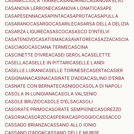
CASAMICCIOLA TERME
CASANDRINO
CASANOVA ELVO
CASANOVA LERRONE
CASANOVA LONATI
CASAPE
CASAPESENNA
CASAPINTA
CASAPROTA
CASAPULLA
CASARANO
CASARGO
CASARILE
CASARSA DELLA DELIZIA
CASARZA LIGURE
CASASCO
CASASCO D'INTELVI
CASATENOVO
CASATISMA
CASAVATORE
CASAZZA
CASCIA
CASCIAGO
CASCIANA TERME
CASCINA
CASCINETTE D'IVREA
CASEI GEROLA
CASELETTE
CASELLA
CASELLE IN PITTARI
CASELLE LANDI
CASELLE LURANI
CASELLE TORINESE
CASERTA
CASIER
CASIGNANA
CASINA
CASIRATE D'ADDA
CASLINO D'ERBA
CASNATE CON BERNATE
CASNIGO
CASOLA DI NAPOLI
CASOLA IN LUNIGIANA
CASOLA VALSENIO
CASOLE BRUZIO
CASOLE D'ELSA
CASOLI
CASORATE PRIMO
CASORATE SEMPIONE
CASOREZZO
CASORIA
CASORZO
CASPERIA
CASPOGGIO
CASSACCO
CASSAGO BRIANZA
CASSANO ALLO IONIO
CASSANO D'ADDA
CASSANO DELLE MURGE