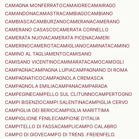
CAMAGNA MONFERRATO
CAMAIORE
CAMAIRAGO
CAMANDONA
CAMASTRA
CAMBIAGO
CAMBIANO
CAMBIASCA
CAMBURZANO
CAMERANA
CAMERANO
CAMERANO CASASCO
CAMERATA CORNELLO
CAMERATA NUOVA
CAMERATA PICENA
CAMERI
CAMERINO
CAMEROTA
CAMIGLIANO
CAMINATA
CAMINO
CAMINO AL TAGLIAMENTO
CAMISANO
CAMISANO VICENTINO
CAMMARATA
CAMO
CAMOGLI
CAMPAGNA
CAMPAGNA LUPIA
CAMPAGNANO DI ROMA
CAMPAGNATICO
CAMPAGNOLA CREMASCA
CAMPAGNOLA EMILIA
CAMPANA
CAMPARADA
CAMPEGINE
CAMPELLO SUL CLITUNNO
CAMPERTOGNO
CAMPI BISENZIO
CAMPI SALENTINA
CAMPIGLIA CERVO
CAMPIGLIA DEI BERICI
CAMPIGLIA MARITTIMA
CAMPIGLIONE FENILE
CAMPIONE D'ITALIA
CAMPITELLO DI FASSA
CAMPLI
CAMPO CALABRO
CAMPO DI GIOVE
CAMPO DI TRENS .FREIENFELD.