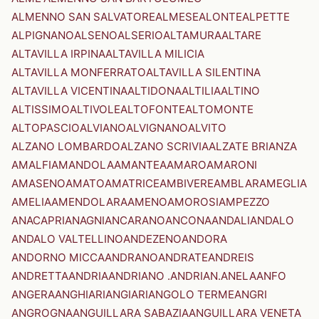
ALMENNO SAN SALVATORE
ALMESE
ALONTE
ALPETTE
ALPIGNANO
ALSENO
ALSERIO
ALTAMURA
ALTARE
ALTAVILLA IRPINA
ALTAVILLA MILICIA
ALTAVILLA MONFERRATO
ALTAVILLA SILENTINA
ALTAVILLA VICENTINA
ALTIDONA
ALTILIA
ALTINO
ALTISSIMO
ALTIVOLE
ALTOFONTE
ALTOMONTE
ALTOPASCIO
ALVIANO
ALVIGNANO
ALVITO
ALZANO LOMBARDO
ALZANO SCRIVIA
ALZATE BRIANZA
AMALFI
AMANDOLA
AMANTEA
AMARO
AMARONI
AMASENO
AMATO
AMATRICE
AMBIVERE
AMBLAR
AMEGLIA
AMELIA
AMENDOLARA
AMENO
AMOROSI
AMPEZZO
ANACAPRI
ANAGNI
ANCARANO
ANCONA
ANDALI
ANDALO
ANDALO VALTELLINO
ANDEZENO
ANDORA
ANDORNO MICCA
ANDRANO
ANDRATE
ANDREIS
ANDRETTA
ANDRIA
ANDRIANO .ANDRIAN.
ANELA
ANFO
ANGERA
ANGHIARI
ANGIARI
ANGOLO TERME
ANGRI
ANGROGNA
ANGUILLARA SABAZIA
ANGUILLARA VENETA