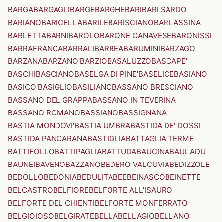
BARGA
BARGAGLI
BARGE
BARGHE
BARI
BARI SARDO
BARIANO
BARICELLA
BARILE
BARISCIANO
BARLASSINA
BARLETTA
BARNI
BAROLO
BARONE CANAVESE
BARONISSI
BARRAFRANCA
BARRALI
BARREA
BARUMINI
BARZAGO
BARZANA
BARZANO'
BARZIO
BASALUZZO
BASCAPE'
BASCHI
BASCIANO
BASELGA DI PINE'
BASELICE
BASIANO
BASICO'
BASIGLIO
BASILIANO
BASSANO BRESCIANO
BASSANO DEL GRAPPA
BASSANO IN TEVERINA
BASSANO ROMANO
BASSIANO
BASSIGNANA
BASTIA MONDOVI'
BASTIA UMBRA
BASTIDA DE' DOSSI
BASTIDA PANCARANA
BASTIGLIA
BATTAGLIA TERME
BATTIFOLLO
BATTIPAGLIA
BATTUDA
BAUCINA
BAULADU
BAUNEI
BAVENO
BAZZANO
BEDERO VALCUVIA
BEDIZZOLE
BEDOLLO
BEDONIA
BEDULITA
BEE
BEINASCO
BEINETTE
BELCASTRO
BELFIORE
BELFORTE ALL'ISAURO
BELFORTE DEL CHIENTI
BELFORTE MONFERRATO
BELGIOIOSO
BELGIRATE
BELLA
BELLAGIO
BELLANO