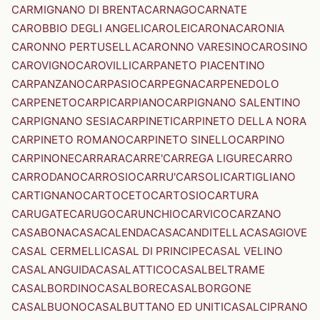
CARMIGNANO DI BRENTA
CARNAGO
CARNATE
CAROBBIO DEGLI ANGELI
CAROLEI
CARONA
CARONIA
CARONNO PERTUSELLA
CARONNO VARESINO
CAROSINO
CAROVIGNO
CAROVILLI
CARPANETO PIACENTINO
CARPANZANO
CARPASIO
CARPEGNA
CARPENEDOLO
CARPENETO
CARPI
CARPIANO
CARPIGNANO SALENTINO
CARPIGNANO SESIA
CARPINETI
CARPINETO DELLA NORA
CARPINETO ROMANO
CARPINETO SINELLO
CARPINO
CARPINONE
CARRARA
CARRE'
CARREGA LIGURE
CARRO
CARRODANO
CARROSIO
CARRU'
CARSOLI
CARTIGLIANO
CARTIGNANO
CARTOCETO
CARTOSIO
CARTURA
CARUGATE
CARUGO
CARUNCHIO
CARVICO
CARZANO
CASABONA
CASACALENDA
CASACANDITELLA
CASAGIOVE
CASAL CERMELLI
CASAL DI PRINCIPE
CASAL VELINO
CASALANGUIDA
CASALATTICO
CASALBELTRAME
CASALBORDINO
CASALBORE
CASALBORGONE
CASALBUONO
CASALBUTTANO ED UNITI
CASALCIPRANO