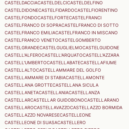
CASTELDACCIA
CASTELDELCI
CASTELDELFINO
CASTELDIDONE
CASTELFIDARDO
CASTELFIORENTINO
CASTELFONDO
CASTELFORTE
CASTELFRANCI
CASTELFRANCO DI SOPRA
CASTELFRANCO DI SOTTO
CASTELFRANCO EMILIA
CASTELFRANCO IN MISCANO
CASTELFRANCO VENETO
CASTELGOMBERTO
CASTELGRANDE
CASTELGUGLIELMO
CASTELGUIDONE
CASTELL'ALFERO
CASTELL'ARQUATO
CASTELL'AZZARA
CASTELL'UMBERTO
CASTELLABATE
CASTELLAFIUME
CASTELLALTO
CASTELLAMMARE DEL GOLFO
CASTELLAMMARE DI STABIA
CASTELLAMONTE
CASTELLANA GROTTE
CASTELLANA SICULA
CASTELLANETA
CASTELLANIA
CASTELLANZA
CASTELLAR
CASTELLAR GUIDOBONO
CASTELLARANO
CASTELLARO
CASTELLAVAZZO
CASTELLAZZO BORMIDA
CASTELLAZZO NOVARESE
CASTELLEONE
CASTELLEONE DI SUASA
CASTELLERO