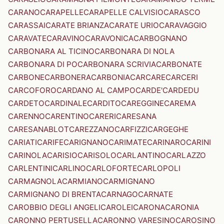
CARANO
CARAPELLE
CARAPELLE CALVISIO
CARASCO
CARASSAI
CARATE BRIANZA
CARATE URIO
CARAVAGGIO
CARAVATE
CARAVINO
CARAVONICA
CARBOGNANO
CARBONARA AL TICINO
CARBONARA DI NOLA
CARBONARA DI PO
CARBONARA SCRIVIA
CARBONATE
CARBONE
CARBONERA
CARBONIA
CARCARE
CARCERI
CARCOFORO
CARDANO AL CAMPO
CARDE'
CARDEDU
CARDETO
CARDINALE
CARDITO
CAREGGINE
CAREMA
CARENNO
CARENTINO
CARERI
CARESANA
CARESANABLOT
CAREZZANO
CARFIZZI
CARGEGHE
CARIATI
CARIFE
CARIGNANO
CARIMATE
CARINARO
CARINI
CARINOLA
CARISIO
CARISOLO
CARLANTINO
CARLAZZO
CARLENTINI
CARLINO
CARLOFORTE
CARLOPOLI
CARMAGNOLA
CARMIANO
CARMIGNANO
CARMIGNANO DI BRENTA
CARNAGO
CARNATE
CAROBBIO DEGLI ANGELI
CAROLEI
CARONA
CARONIA
CARONNO PERTUSELLA
CARONNO VARESINO
CAROSINO