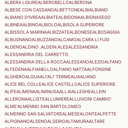
ALBERA LIGURE
ALBEROBELLO
ALBERONA
ALBESE CON CASSANO
ALBETTONE
ALBI
ALBIANO
ALBIANO D'IVREA
ALBIATE
ALBIDONA
ALBIGNASEGO
ALBINEA
ALBINO
ALBIOLO
ALBISOLA SUPERIORE
ALBISSOLA MARINA
ALBIZZATE
ALBONESE
ALBOSAGGIA
ALBUGNANO
ALBUZZANO
ALCAMO
ALCARA LI FUSI
ALDENO
ALDINO .ALDEIN.
ALES
ALESSANDRIA
ALESSANDRIA DEL CARRETTO
ALESSANDRIA DELLA ROCCA
ALESSANO
ALEZIO
ALFANO
ALFEDENA
ALFIANELLO
ALFIANO NATTA
ALFONSINE
ALGHERO
ALGUA
ALI'
ALI' TERME
ALIA
ALIANO
ALICE BEL COLLE
ALICE CASTELLO
ALICE SUPERIORE
ALIFE
ALIMENA
ALIMINUSA
ALLAI
ALLEGHE
ALLEIN
ALLERONA
ALLISTE
ALLUMIERE
ALLUVIONI CAMBIO'
ALME'
ALMENNO SAN BARTOLOMEO
ALMENNO SAN SALVATORE
ALMESE
ALONTE
ALPETTE
ALPIGNANO
ALSENO
ALSERIO
ALTAMURA
ALTARE