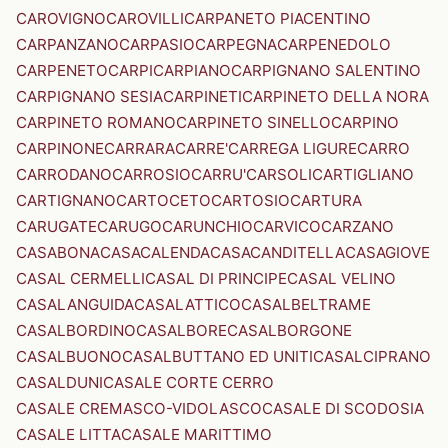
CAROVIGNO
CAROVILLI
CARPANETO PIACENTINO
CARPANZANO
CARPASIO
CARPEGNA
CARPENEDOLO
CARPENETO
CARPI
CARPIANO
CARPIGNANO SALENTINO
CARPIGNANO SESIA
CARPINETI
CARPINETO DELLA NORA
CARPINETO ROMANO
CARPINETO SINELLO
CARPINO
CARPINONE
CARRARA
CARRE'
CARREGA LIGURE
CARRO
CARRODANO
CARROSIO
CARRU'
CARSOLI
CARTIGLIANO
CARTIGNANO
CARTOCETO
CARTOSIO
CARTURA
CARUGATE
CARUGO
CARUNCHIO
CARVICO
CARZANO
CASABONA
CASACALENDA
CASACANDITELLA
CASAGIOVE
CASAL CERMELLI
CASAL DI PRINCIPE
CASAL VELINO
CASALANGUIDA
CASALATTICO
CASALBELTRAME
CASALBORDINO
CASALBORE
CASALBORGONE
CASALBUONO
CASALBUTTANO ED UNITI
CASALCIPRANO
CASALDUNI
CASALE CORTE CERRO
CASALE CREMASCO-VIDOLASCO
CASALE DI SCODOSIA
CASALE LITTA
CASALE MARITTIMO