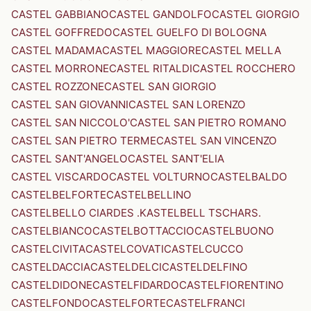
CASTEL GABBIANO
CASTEL GANDOLFO
CASTEL GIORGIO
CASTEL GOFFREDO
CASTEL GUELFO DI BOLOGNA
CASTEL MADAMA
CASTEL MAGGIORE
CASTEL MELLA
CASTEL MORRONE
CASTEL RITALDI
CASTEL ROCCHERO
CASTEL ROZZONE
CASTEL SAN GIORGIO
CASTEL SAN GIOVANNI
CASTEL SAN LORENZO
CASTEL SAN NICCOLO'
CASTEL SAN PIETRO ROMANO
CASTEL SAN PIETRO TERME
CASTEL SAN VINCENZO
CASTEL SANT'ANGELO
CASTEL SANT'ELIA
CASTEL VISCARDO
CASTEL VOLTURNO
CASTELBALDO
CASTELBELFORTE
CASTELBELLINO
CASTELBELLO CIARDES .KASTELBELL TSCHARS.
CASTELBIANCO
CASTELBOTTACCIO
CASTELBUONO
CASTELCIVITA
CASTELCOVATI
CASTELCUCCO
CASTELDACCIA
CASTELDELCI
CASTELDELFINO
CASTELDIDONE
CASTELFIDARDO
CASTELFIORENTINO
CASTELFONDO
CASTELFORTE
CASTELFRANCI