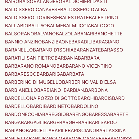
BAIRO
BAISO
BALANGERO
BALDICHIERI D'ASTI
BALDISSERO CANAVESE
BALDISSERO D'ALBA
BALDISSERO TORINESE
BALESTRATE
BALESTRINO
BALLABIO
BALLAO
BALME
BALMUCCIA
BALOCCO
BALSORANO
BALVANO
BALZOLA
BANARI
BANCHETTE
BANNIO ANZINO
BANZI
BAONE
BARADILI
BARAGIANO
BARANELLO
BARANO D'ISCHIA
BARANZATE
BARASSO
BARATILI SAN PIETRO
BARBANIA
BARBARA
BARBARANO ROMANO
BARBARANO VICENTINO
BARBARESCO
BARBARIGA
BARBATA
BARBERINO DI MUGELLO
BARBERINO VAL D'ELSA
BARBIANELLO
BARBIANO .BARBIAN.
BARBONA
BARCELLONA POZZO DI GOTTO
BARCHI
BARCIS
BARD
BARDELLO
BARDI
BARDINETO
BARDOLINO
BARDONECCHIA
BAREGGIO
BARENGO
BARESSA
BARETE
BARGA
BARGAGLI
BARGE
BARGHE
BARI
BARI SARDO
BARIANO
BARICELLA
BARILE
BARISCIANO
BARLASSINA
BARLETTA
BARNI
BAROLO
BARONE CANAVESE
BARONISSI