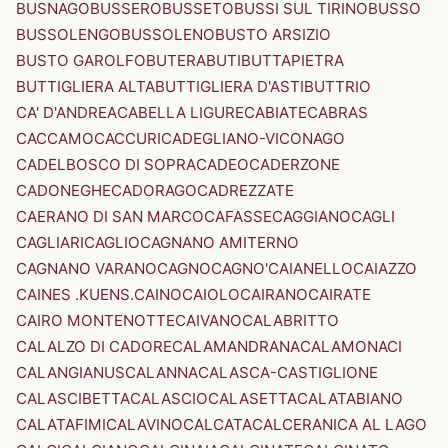
BUSNAGO
BUSSERO
BUSSETO
BUSSI SUL TIRINO
BUSSO
BUSSOLENGO
BUSSOLENO
BUSTO ARSIZIO
BUSTO GAROLFO
BUTERA
BUTI
BUTTAPIETRA
BUTTIGLIERA ALTA
BUTTIGLIERA D'ASTI
BUTTRIO
CA' D'ANDREA
CABELLA LIGURE
CABIATE
CABRAS
CACCAMO
CACCURI
CADEGLIANO-VICONAGO
CADELBOSCO DI SOPRA
CADEO
CADERZONE
CADONEGHE
CADORAGO
CADREZZATE
CAERANO DI SAN MARCO
CAFASSE
CAGGIANO
CAGLI
CAGLIARI
CAGLIO
CAGNANO AMITERNO
CAGNANO VARANO
CAGNO
CAGNO'
CAIANELLO
CAIAZZO
CAINES .KUENS.
CAINO
CAIOLO
CAIRANO
CAIRATE
CAIRO MONTENOTTE
CAIVANO
CALABRITTO
CALALZO DI CADORE
CALAMANDRANA
CALAMONACI
CALANGIANUS
CALANNA
CALASCA-CASTIGLIONE
CALASCIBETTA
CALASCIO
CALASETTA
CALATABIANO
CALATAFIMI
CALAVINO
CALCATA
CALCERANICA AL LAGO