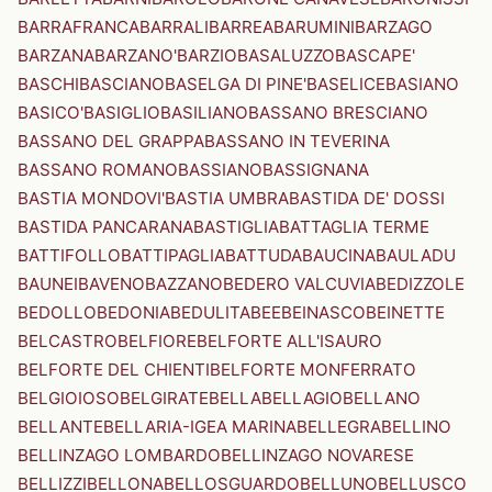
BARRAFRANCA
BARRALI
BARREA
BARUMINI
BARZAGO
BARZANA
BARZANO'
BARZIO
BASALUZZO
BASCAPE'
BASCHI
BASCIANO
BASELGA DI PINE'
BASELICE
BASIANO
BASICO'
BASIGLIO
BASILIANO
BASSANO BRESCIANO
BASSANO DEL GRAPPA
BASSANO IN TEVERINA
BASSANO ROMANO
BASSIANO
BASSIGNANA
BASTIA MONDOVI'
BASTIA UMBRA
BASTIDA DE' DOSSI
BASTIDA PANCARANA
BASTIGLIA
BATTAGLIA TERME
BATTIFOLLO
BATTIPAGLIA
BATTUDA
BAUCINA
BAULADU
BAUNEI
BAVENO
BAZZANO
BEDERO VALCUVIA
BEDIZZOLE
BEDOLLO
BEDONIA
BEDULITA
BEE
BEINASCO
BEINETTE
BELCASTRO
BELFIORE
BELFORTE ALL'ISAURO
BELFORTE DEL CHIENTI
BELFORTE MONFERRATO
BELGIOIOSO
BELGIRATE
BELLA
BELLAGIO
BELLANO
BELLANTE
BELLARIA-IGEA MARINA
BELLEGRA
BELLINO
BELLINZAGO LOMBARDO
BELLINZAGO NOVARESE
BELLIZZI
BELLONA
BELLOSGUARDO
BELLUNO
BELLUSCO