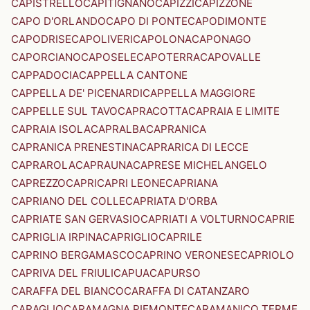
CAPISTRELLO
CAPITIGNANO
CAPIZZI
CAPIZZONE
CAPO D'ORLANDO
CAPO DI PONTE
CAPODIMONTE
CAPODRISE
CAPOLIVERI
CAPOLONA
CAPONAGO
CAPORCIANO
CAPOSELE
CAPOTERRA
CAPOVALLE
CAPPADOCIA
CAPPELLA CANTONE
CAPPELLA DE' PICENARDI
CAPPELLA MAGGIORE
CAPPELLE SUL TAVO
CAPRACOTTA
CAPRAIA E LIMITE
CAPRAIA ISOLA
CAPRALBA
CAPRANICA
CAPRANICA PRENESTINA
CAPRARICA DI LECCE
CAPRAROLA
CAPRAUNA
CAPRESE MICHELANGELO
CAPREZZO
CAPRI
CAPRI LEONE
CAPRIANA
CAPRIANO DEL COLLE
CAPRIATA D'ORBA
CAPRIATE SAN GERVASIO
CAPRIATI A VOLTURNO
CAPRIE
CAPRIGLIA IRPINA
CAPRIGLIO
CAPRILE
CAPRINO BERGAMASCO
CAPRINO VERONESE
CAPRIOLO
CAPRIVA DEL FRIULI
CAPUA
CAPURSO
CARAFFA DEL BIANCO
CARAFFA DI CATANZARO
CARAGLIO
CARAMAGNA PIEMONTE
CARAMANICO TERME