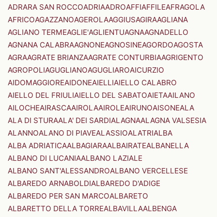
ADRARA SAN ROCCO
ADRIA
ADRO
AFFI
AFFILE
AFRAGOLA
AFRICO
AGAZZANO
AGEROLA
AGGIUS
AGIRA
AGLIANA
AGLIANO TERME
AGLIE'
AGLIENTU
AGNA
AGNADELLO
AGNANA CALABRA
AGNONE
AGNOSINE
AGORDO
AGOSTA
AGRA
AGRATE BRIANZA
AGRATE CONTURBIA
AGRIGENTO
AGROPOLI
AGUGLIANO
AGUGLIARO
AICURZIO
AIDOMAGGIORE
AIDONE
AIELLI
AIELLO CALABRO
AIELLO DEL FRIULI
AIELLO DEL SABATO
AIETA
AILANO
AILOCHE
AIRASCA
AIROLA
AIROLE
AIRUNO
AISONE
ALA
ALA DI STURA
ALA' DEI SARDI
ALAGNA
ALAGNA VALSESIA
ALANNO
ALANO DI PIAVE
ALASSIO
ALATRI
ALBA
ALBA ADRIATICA
ALBAGIARA
ALBAIRATE
ALBANELLA
ALBANO DI LUCANIA
ALBANO LAZIALE
ALBANO SANT'ALESSANDRO
ALBANO VERCELLESE
ALBAREDO ARNABOLDI
ALBAREDO D'ADIGE
ALBAREDO PER SAN MARCO
ALBARETO
ALBARETTO DELLA TORRE
ALBAVILLA
ALBENGA