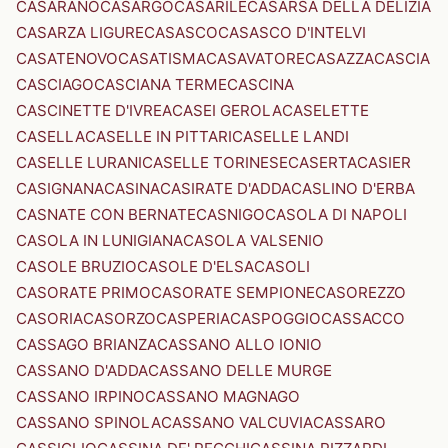
CASARANO
CASARGO
CASARILE
CASARSA DELLA DELIZIA
CASARZA LIGURE
CASASCO
CASASCO D'INTELVI
CASATENOVO
CASATISMA
CASAVATORE
CASAZZA
CASCIA
CASCIAGO
CASCIANA TERME
CASCINA
CASCINETTE D'IVREA
CASEI GEROLA
CASELETTE
CASELLA
CASELLE IN PITTARI
CASELLE LANDI
CASELLE LURANI
CASELLE TORINESE
CASERTA
CASIER
CASIGNANA
CASINA
CASIRATE D'ADDA
CASLINO D'ERBA
CASNATE CON BERNATE
CASNIGO
CASOLA DI NAPOLI
CASOLA IN LUNIGIANA
CASOLA VALSENIO
CASOLE BRUZIO
CASOLE D'ELSA
CASOLI
CASORATE PRIMO
CASORATE SEMPIONE
CASOREZZO
CASORIA
CASORZO
CASPERIA
CASPOGGIO
CASSACCO
CASSAGO BRIANZA
CASSANO ALLO IONIO
CASSANO D'ADDA
CASSANO DELLE MURGE
CASSANO IRPINO
CASSANO MAGNAGO
CASSANO SPINOLA
CASSANO VALCUVIA
CASSARO