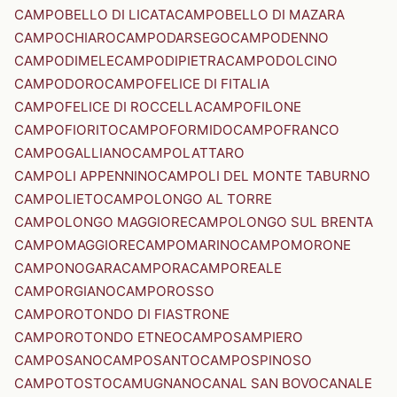
CAMPOBELLO DI LICATA
CAMPOBELLO DI MAZARA
CAMPOCHIARO
CAMPODARSEGO
CAMPODENNO
CAMPODIMELE
CAMPODIPIETRA
CAMPODOLCINO
CAMPODORO
CAMPOFELICE DI FITALIA
CAMPOFELICE DI ROCCELLA
CAMPOFILONE
CAMPOFIORITO
CAMPOFORMIDO
CAMPOFRANCO
CAMPOGALLIANO
CAMPOLATTARO
CAMPOLI APPENNINO
CAMPOLI DEL MONTE TABURNO
CAMPOLIETO
CAMPOLONGO AL TORRE
CAMPOLONGO MAGGIORE
CAMPOLONGO SUL BRENTA
CAMPOMAGGIORE
CAMPOMARINO
CAMPOMORONE
CAMPONOGARA
CAMPORA
CAMPOREALE
CAMPORGIANO
CAMPOROSSO
CAMPOROTONDO DI FIASTRONE
CAMPOROTONDO ETNEO
CAMPOSAMPIERO
CAMPOSANO
CAMPOSANTO
CAMPOSPINOSO
CAMPOTOSTO
CAMUGNANO
CANAL SAN BOVO
CANALE