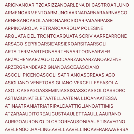
ARIGNANO
ARITZO
ARIZZANO
ARLENA DI CASTRO
ARLUNO
ARMENO
ARMENTO
ARMUNGIA
ARNAD
ARNARA
ARNASCO
ARNESANO
AROLA
ARONA
AROSIO
ARPAIA
ARPAISE
ARPINO
ARQUA' PETRARCA
ARQUA' POLESINE
ARQUATA DEL TRONTO
ARQUATA SCRIVIA
ARRE
ARRONE
ARSAGO SEPRIO
ARSIE'
ARSIERO
ARSITA
ARSOLI
ARTA TERME
ARTEGNA
ARTENA
ARTOGNE
ARVIER
ARZACHENA
ARZAGO D'ADDA
ARZANA
ARZANO
ARZENE
ARZERGRANDE
ARZIGNANO
ASCEA
ASCIANO
ASCOLI PICENO
ASCOLI SATRIANO
ASCREA
ASIAGO
ASIGLIANO VENETO
ASIGLIANO VERCELLESE
ASOLA
ASOLO
ASSAGO
ASSEMINI
ASSISI
ASSO
ASSOLO
ASSORO
ASTI
ASUNI
ATELETA
ATELLA
ATENA LUCANA
ATESSA
ATINA
ATRANI
ATRI
ATRIPALDA
ATTIGLIANO
ATTIMIS
ATZARA
AUDITORE
AUGUSTA
AULETTA
AULLA
AURANO
AURIGO
AURONZO DI CADORE
AUSONIA
AUSTIS
AVEGNO
AVELENGO .HAFLING.
AVELLA
AVELLINO
AVERARA
AVERSA