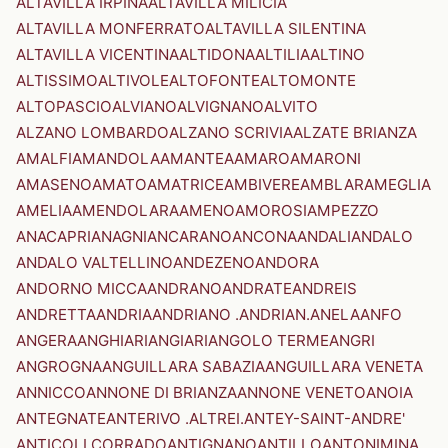
ALTAVILLA IRPINA
ALTAVILLA MILICIA
ALTAVILLA MONFERRATO
ALTAVILLA SILENTINA
ALTAVILLA VICENTINA
ALTIDONA
ALTILIA
ALTINO
ALTISSIMO
ALTIVOLE
ALTOFONTE
ALTOMONTE
ALTOPASCIO
ALVIANO
ALVIGNANO
ALVITO
ALZANO LOMBARDO
ALZANO SCRIVIA
ALZATE BRIANZA
AMALFI
AMANDOLA
AMANTEA
AMARO
AMARONI
AMASENO
AMATO
AMATRICE
AMBIVERE
AMBLAR
AMEGLIA
AMELIA
AMENDOLARA
AMENO
AMOROSI
AMPEZZO
ANACAPRI
ANAGNI
ANCARANO
ANCONA
ANDALI
ANDALO
ANDALO VALTELLINO
ANDEZENO
ANDORA
ANDORNO MICCA
ANDRANO
ANDRATE
ANDREIS
ANDRETTA
ANDRIA
ANDRIANO .ANDRIAN.
ANELA
ANFO
ANGERA
ANGHIARI
ANGIARI
ANGOLO TERME
ANGRI
ANGROGNA
ANGUILLARA SABAZIA
ANGUILLARA VENETA
ANNICCO
ANNONE DI BRIANZA
ANNONE VENETO
ANOIA
ANTEGNATE
ANTERIVO .ALTREI.
ANTEY-SAINT-ANDRE'
ANTICOLI CORRADO
ANTIGNANO
ANTILLO
ANTONIMINA