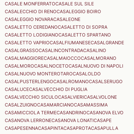
CASALE MONFERRATO
CASALE SUL SILE
CASALECCHIO DI RENO
CASALEGGIO BOIRO
CASALEGGIO NOVARA
CASALEONE
CASALETTO CEREDANO
CASALETTO DI SOPRA
CASALETTO LODIGIANO
CASALETTO SPARTANO
CASALETTO VAPRIO
CASALFIUMANESE
CASALGRANDE
CASALGRASSO
CASALINCONTRADA
CASALINO
CASALMAGGIORE
CASALMAIOCCO
CASALMORANO
CASALMORO
CASALNOCETO
CASALNUOVO DI NAPOLI
CASALNUOVO MONTEROTARO
CASALOLDO
CASALPUSTERLENGO
CASALROMANO
CASALSERUGO
CASALUCE
CASALVECCHIO DI PUGLIA
CASALVECCHIO SICULO
CASALVIERI
CASALVOLONE
CASALZUIGNO
CASAMARCIANO
CASAMASSIMA
CASAMICCIOLA TERME
CASANDRINO
CASANOVA ELVO
CASANOVA LERRONE
CASANOVA LONATI
CASAPE
CASAPESENNA
CASAPINTA
CASAPROTA
CASAPULLA