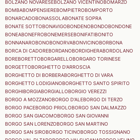
BOLZANO NOVARESE
BOLZANO VICENTINO
BOMARZO
BOMBA
BOMPENSIERE
BOMPIETRO
BOMPORTO
BONARCADO
BONASSOLA
BONATE SOPRA
BONATE SOTTO
BONAVIGO
BONDENO
BONDO
BONDONE
BONEA
BONEFRO
BONEMERSE
BONIFATI
BONITO
BONNANARO
BONO
BONORVA
BONVICINO
BORBONA
BORCA DI CADORE
BORDANO
BORDIGHERA
BORDOLANO
BORE
BORETTO
BORGARELLO
BORGARO TORINESE
BORGETTO
BORGHETTO D'ARROSCIA
BORGHETTO DI BORBERA
BORGHETTO DI VARA
BORGHETTO LODIGIANO
BORGHETTO SANTO SPIRITO
BORGHI
BORGIA
BORGIALLO
BORGIO VEREZZI
BORGO A MOZZANO
BORGO D'ALE
BORGO DI TERZO
BORGO PACE
BORGO PRIOLO
BORGO SAN DALMAZZO
BORGO SAN GIACOMO
BORGO SAN GIOVANNI
BORGO SAN LORENZO
BORGO SAN MARTINO
BORGO SAN SIRO
BORGO TICINO
BORGO TOSSIGNANO