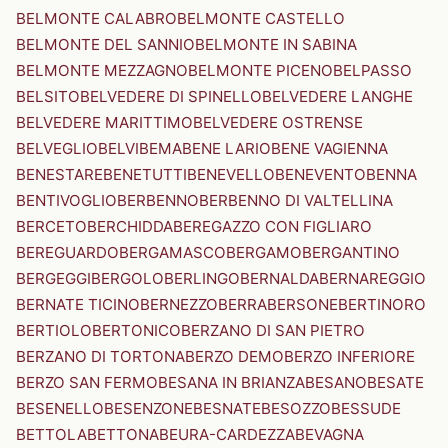
BELMONTE CALABRO
BELMONTE CASTELLO
BELMONTE DEL SANNIO
BELMONTE IN SABINA
BELMONTE MEZZAGNO
BELMONTE PICENO
BELPASSO
BELSITO
BELVEDERE DI SPINELLO
BELVEDERE LANGHE
BELVEDERE MARITTIMO
BELVEDERE OSTRENSE
BELVEGLIO
BELVI
BEMA
BENE LARIO
BENE VAGIENNA
BENESTARE
BENETUTTI
BENEVELLO
BENEVENTO
BENNA
BENTIVOGLIO
BERBENNO
BERBENNO DI VALTELLINA
BERCETO
BERCHIDDA
BEREGAZZO CON FIGLIARO
BEREGUARDO
BERGAMASCO
BERGAMO
BERGANTINO
BERGEGGI
BERGOLO
BERLINGO
BERNALDA
BERNAREGGIO
BERNATE TICINO
BERNEZZO
BERRA
BERSONE
BERTINORO
BERTIOLO
BERTONICO
BERZANO DI SAN PIETRO
BERZANO DI TORTONA
BERZO DEMO
BERZO INFERIORE
BERZO SAN FERMO
BESANA IN BRIANZA
BESANO
BESATE
BESENELLO
BESENZONE
BESNATE
BESOZZO
BESSUDE
BETTOLA
BETTONA
BEURA-CARDEZZA
BEVAGNA