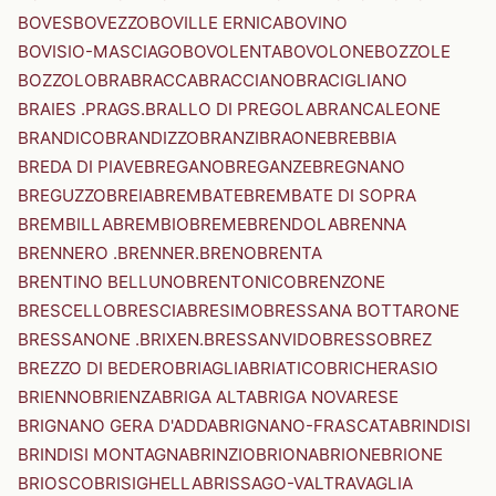
BOVES
BOVEZZO
BOVILLE ERNICA
BOVINO
BOVISIO-MASCIAGO
BOVOLENTA
BOVOLONE
BOZZOLE
BOZZOLO
BRA
BRACCA
BRACCIANO
BRACIGLIANO
BRAIES .PRAGS.
BRALLO DI PREGOLA
BRANCALEONE
BRANDICO
BRANDIZZO
BRANZI
BRAONE
BREBBIA
BREDA DI PIAVE
BREGANO
BREGANZE
BREGNANO
BREGUZZO
BREIA
BREMBATE
BREMBATE DI SOPRA
BREMBILLA
BREMBIO
BREME
BRENDOLA
BRENNA
BRENNERO .BRENNER.
BRENO
BRENTA
BRENTINO BELLUNO
BRENTONICO
BRENZONE
BRESCELLO
BRESCIA
BRESIMO
BRESSANA BOTTARONE
BRESSANONE .BRIXEN.
BRESSANVIDO
BRESSO
BREZ
BREZZO DI BEDERO
BRIAGLIA
BRIATICO
BRICHERASIO
BRIENNO
BRIENZA
BRIGA ALTA
BRIGA NOVARESE
BRIGNANO GERA D'ADDA
BRIGNANO-FRASCATA
BRINDISI
BRINDISI MONTAGNA
BRINZIO
BRIONA
BRIONE
BRIONE
BRIOSCO
BRISIGHELLA
BRISSAGO-VALTRAVAGLIA