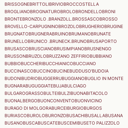
BRISSOGNE
BRITTOLI
BRIVIO
BROCCOSTELLA
BROGLIANO
BROGNATURO
BROLO
BRONDELLO
BRONI
BRONTE
BRONZOLO .BRANZOLL.
BROSSASCO
BROSSO
BROVELLO-CARPUGNINO
BROZOLO
BRUGHERIO
BRUGINE
BRUGNATO
BRUGNERA
BRUINO
BRUMANO
BRUNATE
BRUNELLO
BRUNICO .BRUNECK.
BRUNO
BRUSAPORTO
BRUSASCO
BRUSCIANO
BRUSIMPIANO
BRUSNENGO
BRUSSON
BRUZOLO
BRUZZANO ZEFFIRIO
BUBBIANO
BUBBIO
BUCCHERI
BUCCHIANICO
BUCCIANO
BUCCINASCO
BUCCINO
BUCINE
BUDDUSO'
BUDOIA
BUDONI
BUDRIO
BUGGERRU
BUGGIANO
BUGLIO IN MONTE
BUGNARA
BUGUGGIATE
BUJA
BULCIAGO
BULGAROGRASSO
BULTEI
BULZI
BUONABITACOLO
BUONALBERGO
BUONCONVENTO
BUONVICINO
BURAGO DI MOLGORA
BURCEI
BURGIO
BURGOS
BURIASCO
BUROLO
BURONZO
BUSACHI
BUSALLA
BUSANA
BUSANO
BUSCA
BUSCATE
BUSCEMI
BUSETO PALIZZOLO