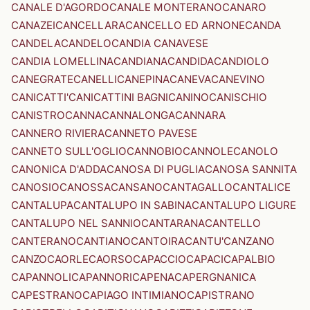
CANALE D'AGORDO
CANALE MONTERANO
CANARO
CANAZEI
CANCELLARA
CANCELLO ED ARNONE
CANDA
CANDELA
CANDELO
CANDIA CANAVESE
CANDIA LOMELLINA
CANDIANA
CANDIDA
CANDIOLO
CANEGRATE
CANELLI
CANEPINA
CANEVA
CANEVINO
CANICATTI'
CANICATTINI BAGNI
CANINO
CANISCHIO
CANISTRO
CANNA
CANNALONGA
CANNARA
CANNERO RIVIERA
CANNETO PAVESE
CANNETO SULL'OGLIO
CANNOBIO
CANNOLE
CANOLO
CANONICA D'ADDA
CANOSA DI PUGLIA
CANOSA SANNITA
CANOSIO
CANOSSA
CANSANO
CANTAGALLO
CANTALICE
CANTALUPA
CANTALUPO IN SABINA
CANTALUPO LIGURE
CANTALUPO NEL SANNIO
CANTARANA
CANTELLO
CANTERANO
CANTIANO
CANTOIRA
CANTU'
CANZANO
CANZO
CAORLE
CAORSO
CAPACCIO
CAPACI
CAPALBIO
CAPANNOLI
CAPANNORI
CAPENA
CAPERGNANICA
CAPESTRANO
CAPIAGO INTIMIANO
CAPISTRANO