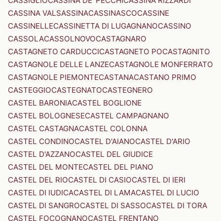
CASSIGLIO
CASSINA DE' PECCHI
CASSINA RIZZARDI
CASSINA VALSASSINA
CASSINASCO
CASSINE
CASSINELLE
CASSINETTA DI LUGAGNANO
CASSINO
CASSOLA
CASSOLNOVO
CASTAGNARO
CASTAGNETO CARDUCCI
CASTAGNETO PO
CASTAGNITO
CASTAGNOLE DELLE LANZE
CASTAGNOLE MONFERRATO
CASTAGNOLE PIEMONTE
CASTANA
CASTANO PRIMO
CASTEGGIO
CASTEGNATO
CASTEGNERO
CASTEL BARONIA
CASTEL BOGLIONE
CASTEL BOLOGNESE
CASTEL CAMPAGNANO
CASTEL CASTAGNA
CASTEL COLONNA
CASTEL CONDINO
CASTEL D'AIANO
CASTEL D'ARIO
CASTEL D'AZZANO
CASTEL DEL GIUDICE
CASTEL DEL MONTE
CASTEL DEL PIANO
CASTEL DEL RIO
CASTEL DI CASIO
CASTEL DI IERI
CASTEL DI IUDICA
CASTEL DI LAMA
CASTEL DI LUCIO
CASTEL DI SANGRO
CASTEL DI SASSO
CASTEL DI TORA
CASTEL FOCOGNANO
CASTEL FRENTANO