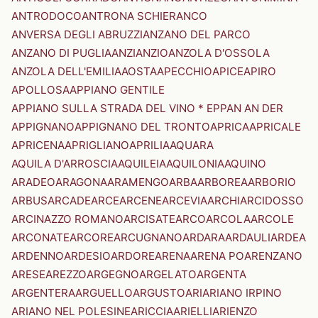
ANTRODOCO
ANTRONA SCHIERANCO
ANVERSA DEGLI ABRUZZI
ANZANO DEL PARCO
ANZANO DI PUGLIA
ANZI
ANZIO
ANZOLA D'OSSOLA
ANZOLA DELL'EMILIA
AOSTA
APECCHIO
APICE
APIRO
APOLLOSA
APPIANO GENTILE
APPIANO SULLA STRADA DEL VINO * EPPAN AN DER
APPIGNANO
APPIGNANO DEL TRONTO
APRICA
APRICALE
APRICENA
APRIGLIANO
APRILIA
AQUARA
AQUILA D'ARROSCIA
AQUILEIA
AQUILONIA
AQUINO
ARADEO
ARAGONA
ARAMENGO
ARBA
ARBOREA
ARBORIO
ARBUS
ARCADE
ARCE
ARCENE
ARCEVIA
ARCHI
ARCIDOSSO
ARCINAZZO ROMANO
ARCISATE
ARCO
ARCOLA
ARCOLE
ARCONATE
ARCORE
ARCUGNANO
ARDARA
ARDAULI
ARDEA
ARDENNO
ARDESIO
ARDORE
ARENA
ARENA PO
ARENZANO
ARESE
AREZZO
ARGEGNO
ARGELATO
ARGENTA
ARGENTERA
ARGUELLO
ARGUSTO
ARI
ARIANO IRPINO
ARIANO NEL POLESINE
ARICCIA
ARIELLI
ARIENZO