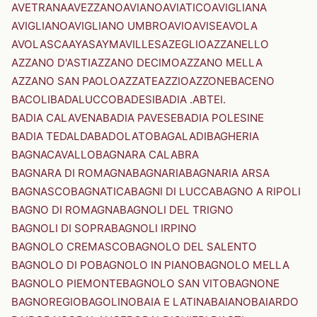
AVETRANA
AVEZZANO
AVIANO
AVIATICO
AVIGLIANA
AVIGLIANO
AVIGLIANO UMBRO
AVIO
AVISE
AVOLA
AVOLASCA
AYAS
AYMAVILLES
AZEGLIO
AZZANELLO
AZZANO D'ASTI
AZZANO DECIMO
AZZANO MELLA
AZZANO SAN PAOLO
AZZATE
AZZIO
AZZONE
BACENO
BACOLI
BADALUCCO
BADESI
BADIA .ABTEI.
BADIA CALAVENA
BADIA PAVESE
BADIA POLESINE
BADIA TEDALDA
BADOLATO
BAGALADI
BAGHERIA
BAGNACAVALLO
BAGNARA CALABRA
BAGNARA DI ROMAGNA
BAGNARIA
BAGNARIA ARSA
BAGNASCO
BAGNATICA
BAGNI DI LUCCA
BAGNO A RIPOLI
BAGNO DI ROMAGNA
BAGNOLI DEL TRIGNO
BAGNOLI DI SOPRA
BAGNOLI IRPINO
BAGNOLO CREMASCO
BAGNOLO DEL SALENTO
BAGNOLO DI PO
BAGNOLO IN PIANO
BAGNOLO MELLA
BAGNOLO PIEMONTE
BAGNOLO SAN VITO
BAGNONE
BAGNOREGIO
BAGOLINO
BAIA E LATINA
BAIANO
BAIARDO