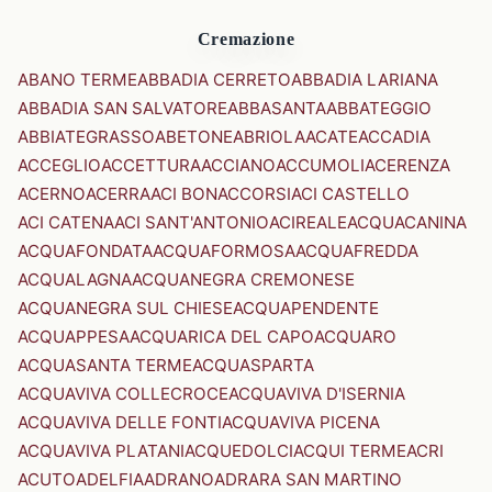
Cremazione
ABANO TERME
ABBADIA CERRETO
ABBADIA LARIANA
ABBADIA SAN SALVATORE
ABBASANTA
ABBATEGGIO
ABBIATEGRASSO
ABETONE
ABRIOLA
ACATE
ACCADIA
ACCEGLIO
ACCETTURA
ACCIANO
ACCUMOLI
ACERENZA
ACERNO
ACERRA
ACI BONACCORSI
ACI CASTELLO
ACI CATENA
ACI SANT'ANTONIO
ACIREALE
ACQUACANINA
ACQUAFONDATA
ACQUAFORMOSA
ACQUAFREDDA
ACQUALAGNA
ACQUANEGRA CREMONESE
ACQUANEGRA SUL CHIESE
ACQUAPENDENTE
ACQUAPPESA
ACQUARICA DEL CAPO
ACQUARO
ACQUASANTA TERME
ACQUASPARTA
ACQUAVIVA COLLECROCE
ACQUAVIVA D'ISERNIA
ACQUAVIVA DELLE FONTI
ACQUAVIVA PICENA
ACQUAVIVA PLATANI
ACQUEDOLCI
ACQUI TERME
ACRI
ACUTO
ADELFIA
ADRANO
ADRARA SAN MARTINO