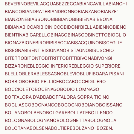
BEVERINO
BEVILACQUA
BEZZECCA
BIANCAVILLA
BIANCHI
BIANCO
BIANDRATE
BIANDRONNO
BIANZANO
BIANZE'
BIANZONE
BIASSONO
BIBBIANO
BIBBIENA
BIBBONA
BIBIANA
BICCARI
BICINICCO
BIDONI'
BIELLA
BIENNO
BIENO
BIENTINA
BIGARELLO
BINAGO
BINASCO
BINETTO
BIOGLIO
BIONAZ
BIONE
BIRORI
BISACCIA
BISACQUINO
BISCEGLIE
BISEGNA
BISENTI
BISIGNANO
BISTAGNO
BISUSCHIO
BITETTO
BITONTO
BITRITTO
BITTI
BIVONA
BIVONGI
BIZZARONE
BLEGGIO INFERIORE
BLEGGIO SUPERIORE
BLELLO
BLERA
BLESSAGNO
BLEVIO
BLUFI
BOARA PISANI
BOBBIO
BOBBIO PELLICE
BOCA
BOCCHIGLIERO
BOCCIOLETO
BOCENAGO
BODIO LOMNAGO
BOFFALORA D'ADDA
BOFFALORA SOPRA TICINO
BOGLIASCO
BOGNANCO
BOGOGNO
BOIANO
BOISSANO
BOLANO
BOLBENO
BOLGARE
BOLLATE
BOLLENGO
BOLOGNA
BOLOGNANO
BOLOGNETTA
BOLOGNOLA
BOLOTANA
BOLSENA
BOLTIERE
BOLZANO .BOZEN.