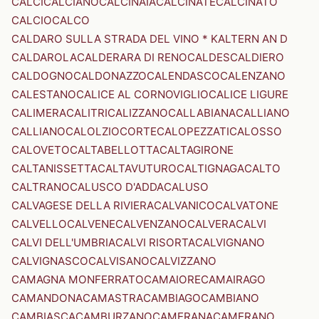
CALCI
CALCIANO
CALCINAIA
CALCINATE
CALCINATO
CALCIO
CALCO
CALDARO SULLA STRADA DEL VINO * KALTERN AN D
CALDAROLA
CALDERARA DI RENO
CALDES
CALDIERO
CALDOGNO
CALDONAZZO
CALENDASCO
CALENZANO
CALESTANO
CALICE AL CORNOVIGLIO
CALICE LIGURE
CALIMERA
CALITRI
CALIZZANO
CALLABIANA
CALLIANO
CALLIANO
CALOLZIOCORTE
CALOPEZZATI
CALOSSO
CALOVETO
CALTABELLOTTA
CALTAGIRONE
CALTANISSETTA
CALTAVUTURO
CALTIGNAGA
CALTO
CALTRANO
CALUSCO D'ADDA
CALUSO
CALVAGESE DELLA RIVIERA
CALVANICO
CALVATONE
CALVELLO
CALVENE
CALVENZANO
CALVERA
CALVI
CALVI DELL'UMBRIA
CALVI RISORTA
CALVIGNANO
CALVIGNASCO
CALVISANO
CALVIZZANO
CAMAGNA MONFERRATO
CAMAIORE
CAMAIRAGO
CAMANDONA
CAMASTRA
CAMBIAGO
CAMBIANO
CAMBIASCA
CAMBURZANO
CAMERANA
CAMERANO