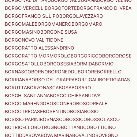
BORGO VAL DI TARO
BORGO VALSUGANA
BORGO VELINO
BORGO VERCELLI
BORGOFORTE
BORGOFRANCO D'IVREA
BORGOFRANCO SUL PO
BORGOLAVEZZARO
BORGOMALE
BORGOMANERO
BORGOMARO
BORGOMASINO
BORGONE SUSA
BORGONOVO VAL TIDONE
BORGORATTO ALESSANDRINO
BORGORATTO MORMOROLO
BORGORICCO
BORGOROSE
BORGOSATOLLO
BORGOSESIA
BORMIDA
BORMIO
BORNASCO
BORNO
BORONEDDU
BORORE
BORRELLO
BORRIANA
BORSO DEL GRAPPA
BORTIGALI
BORTIGIADAS
BORUTTA
BORZONASCA
BOSA
BOSARO
BOSCHI SANT'ANNA
BOSCO CHIESANUOVA
BOSCO MARENGO
BOSCONERO
BOSCOREALE
BOSCOTRECASE
BOSENTINO
BOSIA
BOSIO
BOSISIO PARINI
BOSNASCO
BOSSICO
BOSSOLASCO
BOTRICELLO
BOTRUGNO
BOTTANUCO
BOTTICINO
BOTTIDDA
BOVA
BOVA MARINA
BOVALINO
BOVEGNO