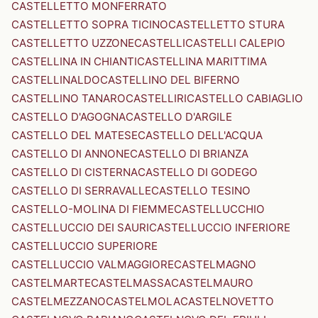
CASTELLETTO MONFERRATO
CASTELLETTO SOPRA TICINO
CASTELLETTO STURA
CASTELLETTO UZZONE
CASTELLI
CASTELLI CALEPIO
CASTELLINA IN CHIANTI
CASTELLINA MARITTIMA
CASTELLINALDO
CASTELLINO DEL BIFERNO
CASTELLINO TANARO
CASTELLIRI
CASTELLO CABIAGLIO
CASTELLO D'AGOGNA
CASTELLO D'ARGILE
CASTELLO DEL MATESE
CASTELLO DELL'ACQUA
CASTELLO DI ANNONE
CASTELLO DI BRIANZA
CASTELLO DI CISTERNA
CASTELLO DI GODEGO
CASTELLO DI SERRAVALLE
CASTELLO TESINO
CASTELLO-MOLINA DI FIEMME
CASTELLUCCHIO
CASTELLUCCIO DEI SAURI
CASTELLUCCIO INFERIORE
CASTELLUCCIO SUPERIORE
CASTELLUCCIO VALMAGGIORE
CASTELMAGNO
CASTELMARTE
CASTELMASSA
CASTELMAURO
CASTELMEZZANO
CASTELMOLA
CASTELNOVETTO