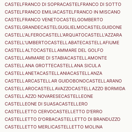
CASTELFRANCO DI SOPRA
CASTELFRANCO DI SOTTO
CASTELFRANCO EMILIA
CASTELFRANCO IN MISCANO
CASTELFRANCO VENETO
CASTELGOMBERTO
CASTELGRANDE
CASTELGUGLIELMO
CASTELGUIDONE
CASTELL'ALFERO
CASTELL'ARQUATO
CASTELL'AZZARA
CASTELL'UMBERTO
CASTELLABATE
CASTELLAFIUME
CASTELLALTO
CASTELLAMMARE DEL GOLFO
CASTELLAMMARE DI STABIA
CASTELLAMONTE
CASTELLANA GROTTE
CASTELLANA SICULA
CASTELLANETA
CASTELLANIA
CASTELLANZA
CASTELLAR
CASTELLAR GUIDOBONO
CASTELLARANO
CASTELLARO
CASTELLAVAZZO
CASTELLAZZO BORMIDA
CASTELLAZZO NOVARESE
CASTELLEONE
CASTELLEONE DI SUASA
CASTELLERO
CASTELLETTO CERVO
CASTELLETTO D'ERRO
CASTELLETTO D'ORBA
CASTELLETTO DI BRANDUZZO
CASTELLETTO MERLI
CASTELLETTO MOLINA