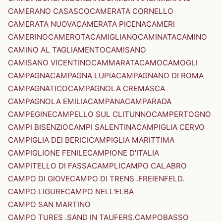
CAMERANO CASASCO
CAMERATA CORNELLO
CAMERATA NUOVA
CAMERATA PICENA
CAMERI
CAMERINO
CAMEROTA
CAMIGLIANO
CAMINATA
CAMINO
CAMINO AL TAGLIAMENTO
CAMISANO
CAMISANO VICENTINO
CAMMARATA
CAMO
CAMOGLI
CAMPAGNA
CAMPAGNA LUPIA
CAMPAGNANO DI ROMA
CAMPAGNATICO
CAMPAGNOLA CREMASCA
CAMPAGNOLA EMILIA
CAMPANA
CAMPARADA
CAMPEGINE
CAMPELLO SUL CLITUNNO
CAMPERTOGNO
CAMPI BISENZIO
CAMPI SALENTINA
CAMPIGLIA CERVO
CAMPIGLIA DEI BERICI
CAMPIGLIA MARITTIMA
CAMPIGLIONE FENILE
CAMPIONE D'ITALIA
CAMPITELLO DI FASSA
CAMPLI
CAMPO CALABRO
CAMPO DI GIOVE
CAMPO DI TRENS .FREIENFELD.
CAMPO LIGURE
CAMPO NELL'ELBA
CAMPO SAN MARTINO
CAMPO TURES .SAND IN TAUFERS.
CAMPOBASSO