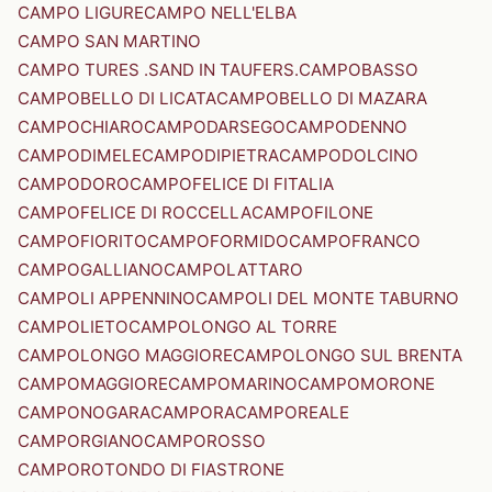
CAMPO LIGURE
CAMPO NELL'ELBA
CAMPO SAN MARTINO
CAMPO TURES .SAND IN TAUFERS.
CAMPOBASSO
CAMPOBELLO DI LICATA
CAMPOBELLO DI MAZARA
CAMPOCHIARO
CAMPODARSEGO
CAMPODENNO
CAMPODIMELE
CAMPODIPIETRA
CAMPODOLCINO
CAMPODORO
CAMPOFELICE DI FITALIA
CAMPOFELICE DI ROCCELLA
CAMPOFILONE
CAMPOFIORITO
CAMPOFORMIDO
CAMPOFRANCO
CAMPOGALLIANO
CAMPOLATTARO
CAMPOLI APPENNINO
CAMPOLI DEL MONTE TABURNO
CAMPOLIETO
CAMPOLONGO AL TORRE
CAMPOLONGO MAGGIORE
CAMPOLONGO SUL BRENTA
CAMPOMAGGIORE
CAMPOMARINO
CAMPOMORONE
CAMPONOGARA
CAMPORA
CAMPOREALE
CAMPORGIANO
CAMPOROSSO
CAMPOROTONDO DI FIASTRONE