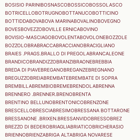
BOSISIO PARINI
BOSNASCO
BOSSICO
BOSSOLASCO
BOTRICELLO
BOTRUGNO
BOTTANUCO
BOTTICINO
BOTTIDDA
BOVA
BOVA MARINA
BOVALINO
BOVEGNO
BOVES
BOVEZZO
BOVILLE ERNICA
BOVINO
BOVISIO-MASCIAGO
BOVOLENTA
BOVOLONE
BOZZOLE
BOZZOLO
BRA
BRACCA
BRACCIANO
BRACIGLIANO
BRAIES .PRAGS.
BRALLO DI PREGOLA
BRANCALEONE
BRANDICO
BRANDIZZO
BRANZI
BRAONE
BREBBIA
BREDA DI PIAVE
BREGANO
BREGANZE
BREGNANO
BREGUZZO
BREIA
BREMBATE
BREMBATE DI SOPRA
BREMBILLA
BREMBIO
BREME
BRENDOLA
BRENNA
BRENNERO .BRENNER.
BRENO
BRENTA
BRENTINO BELLUNO
BRENTONICO
BRENZONE
BRESCELLO
BRESCIA
BRESIMO
BRESSANA BOTTARONE
BRESSANONE .BRIXEN.
BRESSANVIDO
BRESSO
BREZ
BREZZO DI BEDERO
BRIAGLIA
BRIATICO
BRICHERASIO
BRIENNO
BRIENZA
BRIGA ALTA
BRIGA NOVARESE