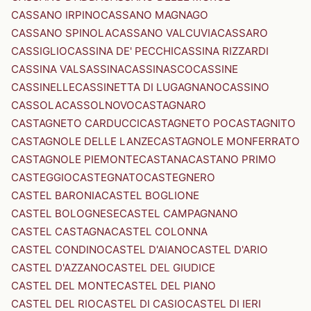
CASSANO IRPINO
CASSANO MAGNAGO
CASSANO SPINOLA
CASSANO VALCUVIA
CASSARO
CASSIGLIO
CASSINA DE' PECCHI
CASSINA RIZZARDI
CASSINA VALSASSINA
CASSINASCO
CASSINE
CASSINELLE
CASSINETTA DI LUGAGNANO
CASSINO
CASSOLA
CASSOLNOVO
CASTAGNARO
CASTAGNETO CARDUCCI
CASTAGNETO PO
CASTAGNITO
CASTAGNOLE DELLE LANZE
CASTAGNOLE MONFERRATO
CASTAGNOLE PIEMONTE
CASTANA
CASTANO PRIMO
CASTEGGIO
CASTEGNATO
CASTEGNERO
CASTEL BARONIA
CASTEL BOGLIONE
CASTEL BOLOGNESE
CASTEL CAMPAGNANO
CASTEL CASTAGNA
CASTEL COLONNA
CASTEL CONDINO
CASTEL D'AIANO
CASTEL D'ARIO
CASTEL D'AZZANO
CASTEL DEL GIUDICE
CASTEL DEL MONTE
CASTEL DEL PIANO
CASTEL DEL RIO
CASTEL DI CASIO
CASTEL DI IERI