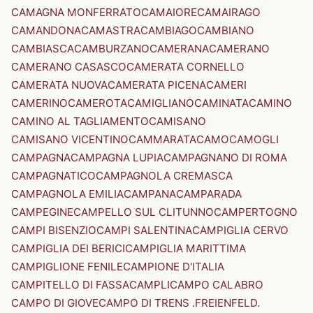
CAMAGNA MONFERRATO
CAMAIORE
CAMAIRAGO
CAMANDONA
CAMASTRA
CAMBIAGO
CAMBIANO
CAMBIASCA
CAMBURZANO
CAMERANA
CAMERANO
CAMERANO CASASCO
CAMERATA CORNELLO
CAMERATA NUOVA
CAMERATA PICENA
CAMERI
CAMERINO
CAMEROTA
CAMIGLIANO
CAMINATA
CAMINO
CAMINO AL TAGLIAMENTO
CAMISANO
CAMISANO VICENTINO
CAMMARATA
CAMO
CAMOGLI
CAMPAGNA
CAMPAGNA LUPIA
CAMPAGNANO DI ROMA
CAMPAGNATICO
CAMPAGNOLA CREMASCA
CAMPAGNOLA EMILIA
CAMPANA
CAMPARADA
CAMPEGINE
CAMPELLO SUL CLITUNNO
CAMPERTOGNO
CAMPI BISENZIO
CAMPI SALENTINA
CAMPIGLIA CERVO
CAMPIGLIA DEI BERICI
CAMPIGLIA MARITTIMA
CAMPIGLIONE FENILE
CAMPIONE D'ITALIA
CAMPITELLO DI FASSA
CAMPLI
CAMPO CALABRO
CAMPO DI GIOVE
CAMPO DI TRENS .FREIENFELD.