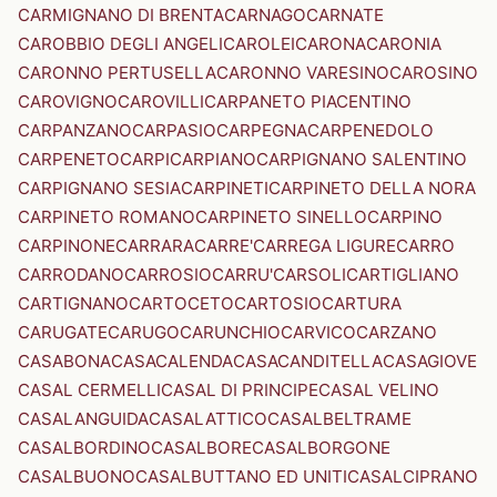
CARMIGNANO DI BRENTA
CARNAGO
CARNATE
CAROBBIO DEGLI ANGELI
CAROLEI
CARONA
CARONIA
CARONNO PERTUSELLA
CARONNO VARESINO
CAROSINO
CAROVIGNO
CAROVILLI
CARPANETO PIACENTINO
CARPANZANO
CARPASIO
CARPEGNA
CARPENEDOLO
CARPENETO
CARPI
CARPIANO
CARPIGNANO SALENTINO
CARPIGNANO SESIA
CARPINETI
CARPINETO DELLA NORA
CARPINETO ROMANO
CARPINETO SINELLO
CARPINO
CARPINONE
CARRARA
CARRE'
CARREGA LIGURE
CARRO
CARRODANO
CARROSIO
CARRU'
CARSOLI
CARTIGLIANO
CARTIGNANO
CARTOCETO
CARTOSIO
CARTURA
CARUGATE
CARUGO
CARUNCHIO
CARVICO
CARZANO
CASABONA
CASACALENDA
CASACANDITELLA
CASAGIOVE
CASAL CERMELLI
CASAL DI PRINCIPE
CASAL VELINO
CASALANGUIDA
CASALATTICO
CASALBELTRAME
CASALBORDINO
CASALBORE
CASALBORGONE
CASALBUONO
CASALBUTTANO ED UNITI
CASALCIPRANO