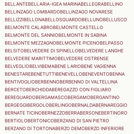
BELLANTE
BELLARIA-IGEA MARINA
BELLEGRA
BELLINO
BELLINZAGO LOMBARDO
BELLINZAGO NOVARESE
BELLIZZI
BELLONA
BELLOSGUARDO
BELLUNO
BELLUSCO
BELMONTE CALABRO
BELMONTE CASTELLO
BELMONTE DEL SANNIO
BELMONTE IN SABINA
BELMONTE MEZZAGNO
BELMONTE PICENO
BELPASSO
BELSITO
BELVEDERE DI SPINELLO
BELVEDERE LANGHE
BELVEDERE MARITTIMO
BELVEDERE OSTRENSE
BELVEGLIO
BELVI
BEMA
BENE LARIO
BENE VAGIENNA
BENESTARE
BENETUTTI
BENEVELLO
BENEVENTO
BENNA
BENTIVOGLIO
BERBENNO
BERBENNO DI VALTELLINA
BERCETO
BERCHIDDA
BEREGAZZO CON FIGLIARO
BEREGUARDO
BERGAMASCO
BERGAMO
BERGANTINO
BERGEGGI
BERGOLO
BERLINGO
BERNALDA
BERNAREGGIO
BERNATE TICINO
BERNEZZO
BERRA
BERSONE
BERTINORO
BERTIOLO
BERTONICO
BERZANO DI SAN PIETRO
BERZANO DI TORTONA
BERZO DEMO
BERZO INFERIORE