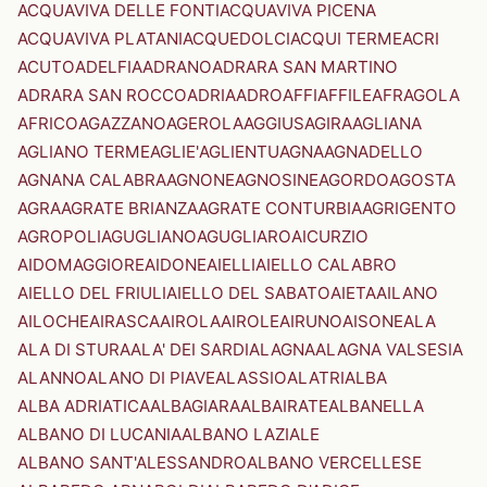
ACQUAVIVA DELLE FONTI
ACQUAVIVA PICENA
ACQUAVIVA PLATANI
ACQUEDOLCI
ACQUI TERME
ACRI
ACUTO
ADELFIA
ADRANO
ADRARA SAN MARTINO
ADRARA SAN ROCCO
ADRIA
ADRO
AFFI
AFFILE
AFRAGOLA
AFRICO
AGAZZANO
AGEROLA
AGGIUS
AGIRA
AGLIANA
AGLIANO TERME
AGLIE'
AGLIENTU
AGNA
AGNADELLO
AGNANA CALABRA
AGNONE
AGNOSINE
AGORDO
AGOSTA
AGRA
AGRATE BRIANZA
AGRATE CONTURBIA
AGRIGENTO
AGROPOLI
AGUGLIANO
AGUGLIARO
AICURZIO
AIDOMAGGIORE
AIDONE
AIELLI
AIELLO CALABRO
AIELLO DEL FRIULI
AIELLO DEL SABATO
AIETA
AILANO
AILOCHE
AIRASCA
AIROLA
AIROLE
AIRUNO
AISONE
ALA
ALA DI STURA
ALA' DEI SARDI
ALAGNA
ALAGNA VALSESIA
ALANNO
ALANO DI PIAVE
ALASSIO
ALATRI
ALBA
ALBA ADRIATICA
ALBAGIARA
ALBAIRATE
ALBANELLA
ALBANO DI LUCANIA
ALBANO LAZIALE
ALBANO SANT'ALESSANDRO
ALBANO VERCELLESE