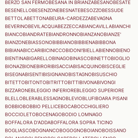
BERZO SAN FERMO
BESANA IN BRIANZA
BESANO
BESATE
BESENELLO
BESENZONE
BESNATE
BESOZZO
BESSUDE
BETTOLA
BETTONA
BEURA-CARDEZZA
BEVAGNA
BEVERINO
BEVILACQUA
BEZZECCA
BIANCAVILLA
BIANCHI
BIANCO
BIANDRATE
BIANDRONNO
BIANZANO
BIANZE'
BIANZONE
BIASSONO
BIBBIANO
BIBBIENA
BIBBONA
BIBIANA
BICCARI
BICINICCO
BIDONI'
BIELLA
BIENNO
BIENO
BIENTINA
BIGARELLO
BINAGO
BINASCO
BINETTO
BIOGLIO
BIONAZ
BIONE
BIRORI
BISACCIA
BISACQUINO
BISCEGLIE
BISEGNA
BISENTI
BISIGNANO
BISTAGNO
BISUSCHIO
BITETTO
BITONTO
BITRITTO
BITTI
BIVONA
BIVONGI
BIZZARONE
BLEGGIO INFERIORE
BLEGGIO SUPERIORE
BLELLO
BLERA
BLESSAGNO
BLEVIO
BLUFI
BOARA PISANI
BOBBIO
BOBBIO PELLICE
BOCA
BOCCHIGLIERO
BOCCIOLETO
BOCENAGO
BODIO LOMNAGO
BOFFALORA D'ADDA
BOFFALORA SOPRA TICINO
BOGLIASCO
BOGNANCO
BOGOGNO
BOIANO
BOISSANO