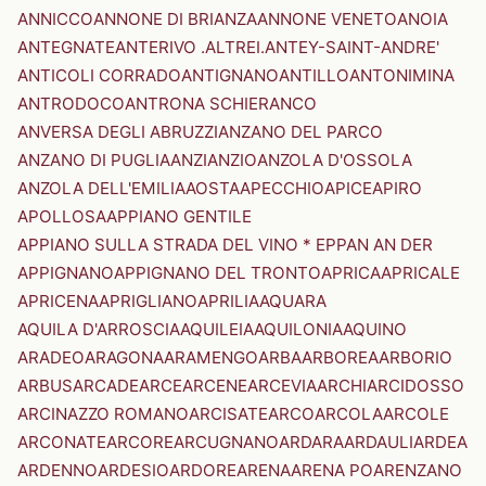
ANNICCO
ANNONE DI BRIANZA
ANNONE VENETO
ANOIA
ANTEGNATE
ANTERIVO .ALTREI.
ANTEY-SAINT-ANDRE'
ANTICOLI CORRADO
ANTIGNANO
ANTILLO
ANTONIMINA
ANTRODOCO
ANTRONA SCHIERANCO
ANVERSA DEGLI ABRUZZI
ANZANO DEL PARCO
ANZANO DI PUGLIA
ANZI
ANZIO
ANZOLA D'OSSOLA
ANZOLA DELL'EMILIA
AOSTA
APECCHIO
APICE
APIRO
APOLLOSA
APPIANO GENTILE
APPIANO SULLA STRADA DEL VINO * EPPAN AN DER
APPIGNANO
APPIGNANO DEL TRONTO
APRICA
APRICALE
APRICENA
APRIGLIANO
APRILIA
AQUARA
AQUILA D'ARROSCIA
AQUILEIA
AQUILONIA
AQUINO
ARADEO
ARAGONA
ARAMENGO
ARBA
ARBOREA
ARBORIO
ARBUS
ARCADE
ARCE
ARCENE
ARCEVIA
ARCHI
ARCIDOSSO
ARCINAZZO ROMANO
ARCISATE
ARCO
ARCOLA
ARCOLE
ARCONATE
ARCORE
ARCUGNANO
ARDARA
ARDAULI
ARDEA
ARDENNO
ARDESIO
ARDORE
ARENA
ARENA PO
ARENZANO