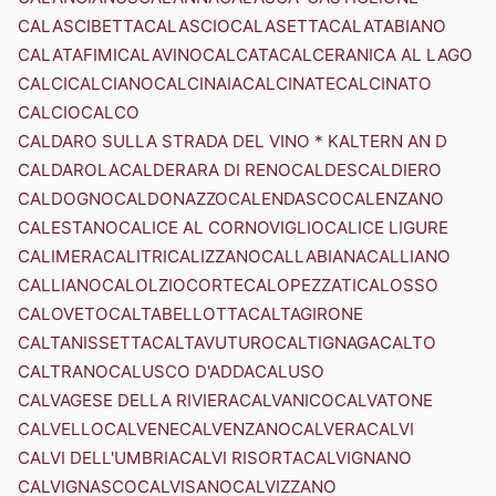
CALASCIBETTA
CALASCIO
CALASETTA
CALATABIANO
CALATAFIMI
CALAVINO
CALCATA
CALCERANICA AL LAGO
CALCI
CALCIANO
CALCINAIA
CALCINATE
CALCINATO
CALCIO
CALCO
CALDARO SULLA STRADA DEL VINO * KALTERN AN D
CALDAROLA
CALDERARA DI RENO
CALDES
CALDIERO
CALDOGNO
CALDONAZZO
CALENDASCO
CALENZANO
CALESTANO
CALICE AL CORNOVIGLIO
CALICE LIGURE
CALIMERA
CALITRI
CALIZZANO
CALLABIANA
CALLIANO
CALLIANO
CALOLZIOCORTE
CALOPEZZATI
CALOSSO
CALOVETO
CALTABELLOTTA
CALTAGIRONE
CALTANISSETTA
CALTAVUTURO
CALTIGNAGA
CALTO
CALTRANO
CALUSCO D'ADDA
CALUSO
CALVAGESE DELLA RIVIERA
CALVANICO
CALVATONE
CALVELLO
CALVENE
CALVENZANO
CALVERA
CALVI
CALVI DELL'UMBRIA
CALVI RISORTA
CALVIGNANO
CALVIGNASCO
CALVISANO
CALVIZZANO