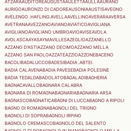
ATZARA
AUDITORE
AUGUSTA
AULETTA
AULLA
AURANO
AURIGO
AURONZO DI CADORE
AUSONIA
AUSTIS
AVEGNO
AVELENGO .HAFLING.
AVELLA
AVELLINO
AVERARA
AVERSA
AVETRANA
AVEZZANO
AVIANO
AVIATICO
AVIGLIANA
AVIGLIANO
AVIGLIANO UMBRO
AVIO
AVISE
AVOLA
AVOLASCA
AYAS
AYMAVILLES
AZEGLIO
AZZANELLO
AZZANO D'ASTI
AZZANO DECIMO
AZZANO MELLA
AZZANO SAN PAOLO
AZZATE
AZZIO
AZZONE
BACENO
BACOLI
BADALUCCO
BADESI
BADIA .ABTEI.
BADIA CALAVENA
BADIA PAVESE
BADIA POLESINE
BADIA TEDALDA
BADOLATO
BAGALADI
BAGHERIA
BAGNACAVALLO
BAGNARA CALABRA
BAGNARA DI ROMAGNA
BAGNARIA
BAGNARIA ARSA
BAGNASCO
BAGNATICA
BAGNI DI LUCCA
BAGNO A RIPOLI
BAGNO DI ROMAGNA
BAGNOLI DEL TRIGNO
BAGNOLI DI SOPRA
BAGNOLI IRPINO
BAGNOLO CREMASCO
BAGNOLO DEL SALENTO
BAGNOLO DI PO
BAGNOLO IN PIANO
BAGNOLO MELLA