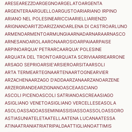
ARESE
AREZZO
ARGEGNO
ARGELATO
ARGENTA
ARGENTERA
ARGUELLO
ARGUSTO
ARI
ARIANO IRPINO
ARIANO NEL POLESINE
ARICCIA
ARIELLI
ARIENZO
ARIGNANO
ARITZO
ARIZZANO
ARLENA DI CASTRO
ARLUNO
ARMENO
ARMENTO
ARMUNGIA
ARNAD
ARNARA
ARNASCO
ARNESANO
AROLA
ARONA
AROSIO
ARPAIA
ARPAISE
ARPINO
ARQUA' PETRARCA
ARQUA' POLESINE
ARQUATA DEL TRONTO
ARQUATA SCRIVIA
ARRE
ARRONE
ARSAGO SEPRIO
ARSIE'
ARSIERO
ARSITA
ARSOLI
ARTA TERME
ARTEGNA
ARTENA
ARTOGNE
ARVIER
ARZACHENA
ARZAGO D'ADDA
ARZANA
ARZANO
ARZENE
ARZERGRANDE
ARZIGNANO
ASCEA
ASCIANO
ASCOLI PICENO
ASCOLI SATRIANO
ASCREA
ASIAGO
ASIGLIANO VENETO
ASIGLIANO VERCELLESE
ASOLA
ASOLO
ASSAGO
ASSEMINI
ASSISI
ASSO
ASSOLO
ASSORO
ASTI
ASUNI
ATELETA
ATELLA
ATENA LUCANA
ATESSA
ATINA
ATRANI
ATRI
ATRIPALDA
ATTIGLIANO
ATTIMIS