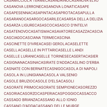
CASAMICCIOLA TERME
CASANDRINO
CASANOVA ELVO
CASANOVA LERRONE
CASANOVA LONATI
CASAPE
CASAPESENNA
CASAPINTA
CASAPROTA
CASAPULLA
CASARANO
CASARGO
CASARILE
CASARSA DELLA DELIZIA
CASARZA LIGURE
CASASCO
CASASCO D'INTELVI
CASATENOVO
CASATISMA
CASAVATORE
CASAZZA
CASCIA
CASCIAGO
CASCIANA TERME
CASCINA
CASCINETTE D'IVREA
CASEI GEROLA
CASELETTE
CASELLA
CASELLE IN PITTARI
CASELLE LANDI
CASELLE LURANI
CASELLE TORINESE
CASERTA
CASIER
CASIGNANA
CASINA
CASIRATE D'ADDA
CASLINO D'ERBA
CASNATE CON BERNATE
CASNIGO
CASOLA DI NAPOLI
CASOLA IN LUNIGIANA
CASOLA VALSENIO
CASOLE BRUZIO
CASOLE D'ELSA
CASOLI
CASORATE PRIMO
CASORATE SEMPIONE
CASOREZZO
CASORIA
CASORZO
CASPERIA
CASPOGGIO
CASSACCO
CASSAGO BRIANZA
CASSANO ALLO IONIO
CASSANO D'ADDA
CASSANO DELLE MURGE