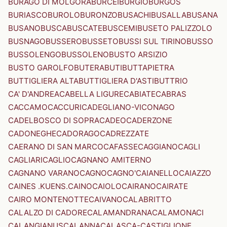
BURAGO DI MOLGORA
BURCEI
BURGIO
BURGOS
BURIASCO
BUROLO
BURONZO
BUSACHI
BUSALLA
BUSANA
BUSANO
BUSCA
BUSCATE
BUSCEMI
BUSETO PALIZZOLO
BUSNAGO
BUSSERO
BUSSETO
BUSSI SUL TIRINO
BUSSO
BUSSOLENGO
BUSSOLENO
BUSTO ARSIZIO
BUSTO GAROLFO
BUTERA
BUTI
BUTTAPIETRA
BUTTIGLIERA ALTA
BUTTIGLIERA D'ASTI
BUTTRIO
CA' D'ANDREA
CABELLA LIGURE
CABIATE
CABRAS
CACCAMO
CACCURI
CADEGLIANO-VICONAGO
CADELBOSCO DI SOPRA
CADEO
CADERZONE
CADONEGHE
CADORAGO
CADREZZATE
CAERANO DI SAN MARCO
CAFASSE
CAGGIANO
CAGLI
CAGLIARI
CAGLIO
CAGNANO AMITERNO
CAGNANO VARANO
CAGNO
CAGNO'
CAIANELLO
CAIAZZO
CAINES .KUENS.
CAINO
CAIOLO
CAIRANO
CAIRATE
CAIRO MONTENOTTE
CAIVANO
CALABRITTO
CALALZO DI CADORE
CALAMANDRANA
CALAMONACI
CALANGIANUS
CALANNA
CALASCA-CASTIGLIONE