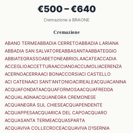
€500 – €640
Cremazione a BRAONE
Cremazione
ABANO TERME
ABBADIA CERRETO
ABBADIA LARIANA
ABBADIA SAN SALVATORE
ABBASANTA
ABBATEGGIO
ABBIATEGRASSO
ABETONE
ABRIOLA
ACATE
ACCADIA
ACCEGLIO
ACCETTURA
ACCIANO
ACCUMOLI
ACERENZA
ACERNO
ACERRA
ACI BONACCORSI
ACI CASTELLO
ACI CATENA
ACI SANT'ANTONIO
ACIREALE
ACQUACANINA
ACQUAFONDATA
ACQUAFORMOSA
ACQUAFREDDA
ACQUALAGNA
ACQUANEGRA CREMONESE
ACQUANEGRA SUL CHIESE
ACQUAPENDENTE
ACQUAPPESA
ACQUARICA DEL CAPO
ACQUARO
ACQUASANTA TERME
ACQUASPARTA
ACQUAVIVA COLLECROCE
ACQUAVIVA D'ISERNIA