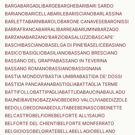
BARGA
BARGAGLI
BARGE
BARGHE
BARI
BARI SARDO
BARIANO
BARICELLA
BARILE
BARISCIANO
BARLASSINA
BARLETTA
BARNI
BAROLO
BARONE CANAVESE
BARONISSI
BARRAFRANCA
BARRALI
BARREA
BARUMINI
BARZAGO
BARZANA
BARZANO'
BARZIO
BASALUZZO
BASCAPE'
BASCHI
BASCIANO
BASELGA DI PINE'
BASELICE
BASIANO
BASICO'
BASIGLIO
BASILIANO
BASSANO BRESCIANO
BASSANO DEL GRAPPA
BASSANO IN TEVERINA
BASSANO ROMANO
BASSIANO
BASSIGNANA
BASTIA MONDOVI'
BASTIA UMBRA
BASTIDA DE' DOSSI
BASTIDA PANCARANA
BASTIGLIA
BATTAGLIA TERME
BATTIFOLLO
BATTIPAGLIA
BATTUDA
BAUCINA
BAULADU
BAUNEI
BAVENO
BAZZANO
BEDERO VALCUVIA
BEDIZZOLE
BEDOLLO
BEDONIA
BEDULITA
BEE
BEINASCO
BEINETTE
BELCASTRO
BELFIORE
BELFORTE ALL'ISAURO
BELFORTE DEL CHIENTI
BELFORTE MONFERRATO
BELGIOIOSO
BELGIRATE
BELLA
BELLAGIO
BELLANO