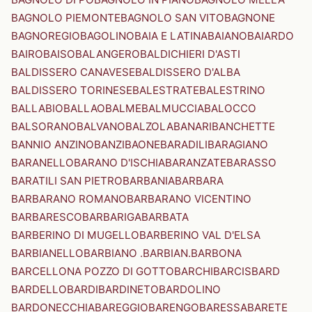
BAGNOLO PIEMONTE
BAGNOLO SAN VITO
BAGNONE
BAGNOREGIO
BAGOLINO
BAIA E LATINA
BAIANO
BAIARDO
BAIRO
BAISO
BALANGERO
BALDICHIERI D'ASTI
BALDISSERO CANAVESE
BALDISSERO D'ALBA
BALDISSERO TORINESE
BALESTRATE
BALESTRINO
BALLABIO
BALLAO
BALME
BALMUCCIA
BALOCCO
BALSORANO
BALVANO
BALZOLA
BANARI
BANCHETTE
BANNIO ANZINO
BANZI
BAONE
BARADILI
BARAGIANO
BARANELLO
BARANO D'ISCHIA
BARANZATE
BARASSO
BARATILI SAN PIETRO
BARBANIA
BARBARA
BARBARANO ROMANO
BARBARANO VICENTINO
BARBARESCO
BARBARIGA
BARBATA
BARBERINO DI MUGELLO
BARBERINO VAL D'ELSA
BARBIANELLO
BARBIANO .BARBIAN.
BARBONA
BARCELLONA POZZO DI GOTTO
BARCHI
BARCIS
BARD
BARDELLO
BARDI
BARDINETO
BARDOLINO
BARDONECCHIA
BAREGGIO
BARENGO
BARESSA
BARETE