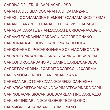
CAPRIVA DEL FRIULI
CAPUA
CAPURSO
CARAFFA DEL BIANCO
CARAFFA DI CATANZARO
CARAGLIO
CARAMAGNA PIEMONTE
CARAMANICO TERME
CARANO
CARAPELLE
CARAPELLE CALVISIO
CARASCO
CARASSAI
CARATE BRIANZA
CARATE URIO
CARAVAGGIO
CARAVATE
CARAVINO
CARAVONICA
CARBOGNANO
CARBONARA AL TICINO
CARBONARA DI NOLA
CARBONARA DI PO
CARBONARA SCRIVIA
CARBONATE
CARBONE
CARBONERA
CARBONIA
CARCARE
CARCERI
CARCOFORO
CARDANO AL CAMPO
CARDE'
CARDEDU
CARDETO
CARDINALE
CARDITO
CAREGGINE
CAREMA
CARENNO
CARENTINO
CARERI
CARESANA
CARESANABLOT
CAREZZANO
CARFIZZI
CARGEGHE
CARIATI
CARIFE
CARIGNANO
CARIMATE
CARINARO
CARINI
CARINOLA
CARISIO
CARISOLO
CARLANTINO
CARLAZZO
CARLENTINI
CARLINO
CARLOFORTE
CARLOPOLI
CARMAGNOLA
CARMIANO
CARMIGNANO