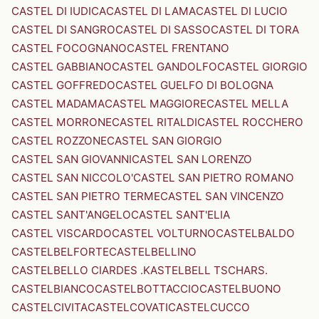
CASTEL DI IUDICA
CASTEL DI LAMA
CASTEL DI LUCIO
CASTEL DI SANGRO
CASTEL DI SASSO
CASTEL DI TORA
CASTEL FOCOGNANO
CASTEL FRENTANO
CASTEL GABBIANO
CASTEL GANDOLFO
CASTEL GIORGIO
CASTEL GOFFREDO
CASTEL GUELFO DI BOLOGNA
CASTEL MADAMA
CASTEL MAGGIORE
CASTEL MELLA
CASTEL MORRONE
CASTEL RITALDI
CASTEL ROCCHERO
CASTEL ROZZONE
CASTEL SAN GIORGIO
CASTEL SAN GIOVANNI
CASTEL SAN LORENZO
CASTEL SAN NICCOLO'
CASTEL SAN PIETRO ROMANO
CASTEL SAN PIETRO TERME
CASTEL SAN VINCENZO
CASTEL SANT'ANGELO
CASTEL SANT'ELIA
CASTEL VISCARDO
CASTEL VOLTURNO
CASTELBALDO
CASTELBELFORTE
CASTELBELLINO
CASTELBELLO CIARDES .KASTELBELL TSCHARS.
CASTELBIANCO
CASTELBOTTACCIO
CASTELBUONO
CASTELCIVITA
CASTELCOVATI
CASTELCUCCO