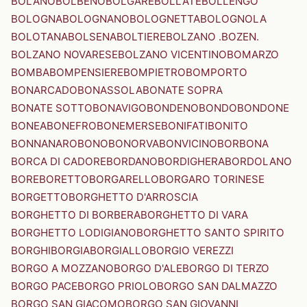
BOLANO
BOLBENO
BOLGARE
BOLLATE
BOLLENGO
BOLOGNA
BOLOGNANO
BOLOGNETTA
BOLOGNOLA
BOLOTANA
BOLSENA
BOLTIERE
BOLZANO .BOZEN.
BOLZANO NOVARESE
BOLZANO VICENTINO
BOMARZO
BOMBA
BOMPENSIERE
BOMPIETRO
BOMPORTO
BONARCADO
BONASSOLA
BONATE SOPRA
BONATE SOTTO
BONAVIGO
BONDENO
BONDO
BONDONE
BONEA
BONEFRO
BONEMERSE
BONIFATI
BONITO
BONNANARO
BONO
BONORVA
BONVICINO
BORBONA
BORCA DI CADORE
BORDANO
BORDIGHERA
BORDOLANO
BORE
BORETTO
BORGARELLO
BORGARO TORINESE
BORGETTO
BORGHETTO D'ARROSCIA
BORGHETTO DI BORBERA
BORGHETTO DI VARA
BORGHETTO LODIGIANO
BORGHETTO SANTO SPIRITO
BORGHI
BORGIA
BORGIALLO
BORGIO VEREZZI
BORGO A MOZZANO
BORGO D'ALE
BORGO DI TERZO
BORGO PACE
BORGO PRIOLO
BORGO SAN DALMAZZO
BORGO SAN GIACOMO
BORGO SAN GIOVANNI