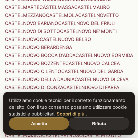
CASTELMARTE
CASTELMASSA
CASTELMAURO
CASTELMEZZANO
CASTELMOLA
CASTELNOVETTO
CASTELNOVO BARIANO
CASTELNOVO DEL FRIULI
CASTELNOVO DI SOTTO
CASTELNOVO NE' MONTI
CASTELNUOVO
CASTELNUOVO BELBO
CASTELNUOVO BERARDENGA
CASTELNUOVO BOCCA D'ADDA
CASTELNUOVO BORMIDA
CASTELNUOVO BOZZENTE
CASTELNUOVO CALCEA
CASTELNUOVO CILENTO
CASTELNUOVO DEL GARDA
CASTELNUOVO DELLA DAUNIA
CASTELNUOVO DI CEVA
CASTELNUOVO DI CONZA
CASTELNUOVO DI FARFA
CASTELNUOVO DI GARFAGNANA
Utilizziamo cookie tecnici per il corretto funzionamento
CASTELNUOVO DI PORTO
CASTELNUOVO DON BOSCO
del sito. Con il tuo consenso possiamo utilizzare cookie
CASTELNUOVO MAGRA
CASTELNUOVO NIGRA
statistici e pubblicitari.
Scopri di più
.
CASTELNUOVO PARANO
CASTELNUOVO RANGONE
Accetta
Rifiuta
CASTELNUOVO SCRIVIA
CASTELNUOVO VAL DI CECINA
CASTELPAGANO
CASTELPETROSO
CASTELPIZZUTO