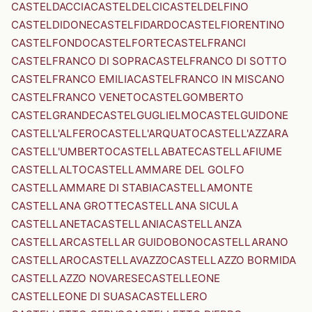
CASTELDACCIA
CASTELDELCI
CASTELDELFINO
CASTELDIDONE
CASTELFIDARDO
CASTELFIORENTINO
CASTELFONDO
CASTELFORTE
CASTELFRANCI
CASTELFRANCO DI SOPRA
CASTELFRANCO DI SOTTO
CASTELFRANCO EMILIA
CASTELFRANCO IN MISCANO
CASTELFRANCO VENETO
CASTELGOMBERTO
CASTELGRANDE
CASTELGUGLIELMO
CASTELGUIDONE
CASTELL'ALFERO
CASTELL'ARQUATO
CASTELL'AZZARA
CASTELL'UMBERTO
CASTELLABATE
CASTELLAFIUME
CASTELLALTO
CASTELLAMMARE DEL GOLFO
CASTELLAMMARE DI STABIA
CASTELLAMONTE
CASTELLANA GROTTE
CASTELLANA SICULA
CASTELLANETA
CASTELLANIA
CASTELLANZA
CASTELLAR
CASTELLAR GUIDOBONO
CASTELLARANO
CASTELLARO
CASTELLAVAZZO
CASTELLAZZO BORMIDA
CASTELLAZZO NOVARESE
CASTELLEONE
CASTELLEONE DI SUASA
CASTELLERO