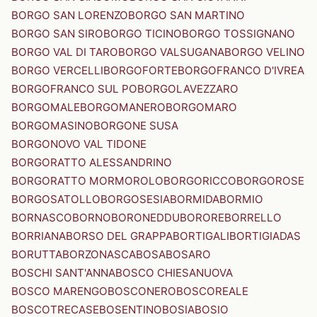
BORGO SAN LORENZO
BORGO SAN MARTINO
BORGO SAN SIRO
BORGO TICINO
BORGO TOSSIGNANO
BORGO VAL DI TARO
BORGO VALSUGANA
BORGO VELINO
BORGO VERCELLI
BORGOFORTE
BORGOFRANCO D'IVREA
BORGOFRANCO SUL PO
BORGOLAVEZZARO
BORGOMALE
BORGOMANERO
BORGOMARO
BORGOMASINO
BORGONE SUSA
BORGONOVO VAL TIDONE
BORGORATTO ALESSANDRINO
BORGORATTO MORMOROLO
BORGORICCO
BORGOROSE
BORGOSATOLLO
BORGOSESIA
BORMIDA
BORMIO
BORNASCO
BORNO
BORONEDDU
BORORE
BORRELLO
BORRIANA
BORSO DEL GRAPPA
BORTIGALI
BORTIGIADAS
BORUTTA
BORZONASCA
BOSA
BOSARO
BOSCHI SANT'ANNA
BOSCO CHIESANUOVA
BOSCO MARENGO
BOSCONERO
BOSCOREALE
BOSCOTRECASE
BOSENTINO
BOSIA
BOSIO