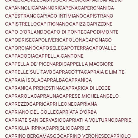
CAPANNOLI
CAPANNORI
CAPENA
CAPERGNANICA
CAPESTRANO
CAPIAGO INTIMIANO
CAPISTRANO
CAPISTRELLO
CAPITIGNANO
CAPIZZI
CAPIZZONE
CAPO D'ORLANDO
CAPO DI PONTE
CAPODIMONTE
CAPODRISE
CAPOLIVERI
CAPOLONA
CAPONAGO
CAPORCIANO
CAPOSELE
CAPOTERRA
CAPOVALLE
CAPPADOCIA
CAPPELLA CANTONE
CAPPELLA DE' PICENARDI
CAPPELLA MAGGIORE
CAPPELLE SUL TAVO
CAPRACOTTA
CAPRAIA E LIMITE
CAPRAIA ISOLA
CAPRALBA
CAPRANICA
CAPRANICA PRENESTINA
CAPRARICA DI LECCE
CAPRAROLA
CAPRAUNA
CAPRESE MICHELANGELO
CAPREZZO
CAPRI
CAPRI LEONE
CAPRIANA
CAPRIANO DEL COLLE
CAPRIATA D'ORBA
CAPRIATE SAN GERVASIO
CAPRIATI A VOLTURNO
CAPRIE
CAPRIGLIA IRPINA
CAPRIGLIO
CAPRILE
CAPRINO BERGAMASCO
CAPRINO VERONESE
CAPRIOLO