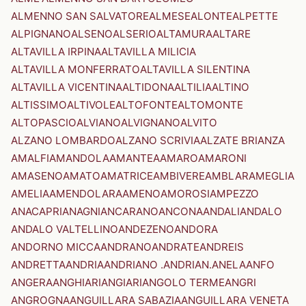
ALMENNO SAN SALVATORE
ALMESE
ALONTE
ALPETTE
ALPIGNANO
ALSENO
ALSERIO
ALTAMURA
ALTARE
ALTAVILLA IRPINA
ALTAVILLA MILICIA
ALTAVILLA MONFERRATO
ALTAVILLA SILENTINA
ALTAVILLA VICENTINA
ALTIDONA
ALTILIA
ALTINO
ALTISSIMO
ALTIVOLE
ALTOFONTE
ALTOMONTE
ALTOPASCIO
ALVIANO
ALVIGNANO
ALVITO
ALZANO LOMBARDO
ALZANO SCRIVIA
ALZATE BRIANZA
AMALFI
AMANDOLA
AMANTEA
AMARO
AMARONI
AMASENO
AMATO
AMATRICE
AMBIVERE
AMBLAR
AMEGLIA
AMELIA
AMENDOLARA
AMENO
AMOROSI
AMPEZZO
ANACAPRI
ANAGNI
ANCARANO
ANCONA
ANDALI
ANDALO
ANDALO VALTELLINO
ANDEZENO
ANDORA
ANDORNO MICCA
ANDRANO
ANDRATE
ANDREIS
ANDRETTA
ANDRIA
ANDRIANO .ANDRIAN.
ANELA
ANFO
ANGERA
ANGHIARI
ANGIARI
ANGOLO TERME
ANGRI
ANGROGNA
ANGUILLARA SABAZIA
ANGUILLARA VENETA