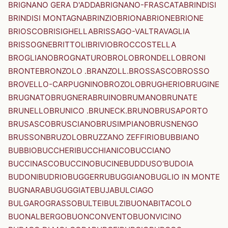
BRIGNANO GERA D'ADDA
BRIGNANO-FRASCATA
BRINDISI
BRINDISI MONTAGNA
BRINZIO
BRIONA
BRIONE
BRIONE
BRIOSCO
BRISIGHELLA
BRISSAGO-VALTRAVAGLIA
BRISSOGNE
BRITTOLI
BRIVIO
BROCCOSTELLA
BROGLIANO
BROGNATURO
BROLO
BRONDELLO
BRONI
BRONTE
BRONZOLO .BRANZOLL.
BROSSASCO
BROSSO
BROVELLO-CARPUGNINO
BROZOLO
BRUGHERIO
BRUGINE
BRUGNATO
BRUGNERA
BRUINO
BRUMANO
BRUNATE
BRUNELLO
BRUNICO .BRUNECK.
BRUNO
BRUSAPORTO
BRUSASCO
BRUSCIANO
BRUSIMPIANO
BRUSNENGO
BRUSSON
BRUZOLO
BRUZZANO ZEFFIRIO
BUBBIANO
BUBBIO
BUCCHERI
BUCCHIANICO
BUCCIANO
BUCCINASCO
BUCCINO
BUCINE
BUDDUSO'
BUDOIA
BUDONI
BUDRIO
BUGGERRU
BUGGIANO
BUGLIO IN MONTE
BUGNARA
BUGUGGIATE
BUJA
BULCIAGO
BULGAROGRASSO
BULTEI
BULZI
BUONABITACOLO
BUONALBERGO
BUONCONVENTO
BUONVICINO