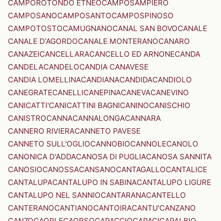
CAMPOROTONDO ETNEO
CAMPOSAMPIERO
CAMPOSANO
CAMPOSANTO
CAMPOSPINOSO
CAMPOTOSTO
CAMUGNANO
CANAL SAN BOVO
CANALE
CANALE D'AGORDO
CANALE MONTERANO
CANARO
CANAZEI
CANCELLARA
CANCELLO ED ARNONE
CANDA
CANDELA
CANDELO
CANDIA CANAVESE
CANDIA LOMELLINA
CANDIANA
CANDIDA
CANDIOLO
CANEGRATE
CANELLI
CANEPINA
CANEVA
CANEVINO
CANICATTI'
CANICATTINI BAGNI
CANINO
CANISCHIO
CANISTRO
CANNA
CANNALONGA
CANNARA
CANNERO RIVIERA
CANNETO PAVESE
CANNETO SULL'OGLIO
CANNOBIO
CANNOLE
CANOLO
CANONICA D'ADDA
CANOSA DI PUGLIA
CANOSA SANNITA
CANOSIO
CANOSSA
CANSANO
CANTAGALLO
CANTALICE
CANTALUPA
CANTALUPO IN SABINA
CANTALUPO LIGURE
CANTALUPO NEL SANNIO
CANTARANA
CANTELLO
CANTERANO
CANTIANO
CANTOIRA
CANTU'
CANZANO
CANZO
CAORLE
CAORSO
CAPACCIO
CAPACI
CAPALBIO