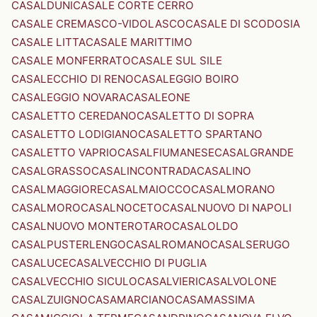
CASALDUNI
CASALE CORTE CERRO
CASALE CREMASCO-VIDOLASCO
CASALE DI SCODOSIA
CASALE LITTA
CASALE MARITTIMO
CASALE MONFERRATO
CASALE SUL SILE
CASALECCHIO DI RENO
CASALEGGIO BOIRO
CASALEGGIO NOVARA
CASALEONE
CASALETTO CEREDANO
CASALETTO DI SOPRA
CASALETTO LODIGIANO
CASALETTO SPARTANO
CASALETTO VAPRIO
CASALFIUMANESE
CASALGRANDE
CASALGRASSO
CASALINCONTRADA
CASALINO
CASALMAGGIORE
CASALMAIOCCO
CASALMORANO
CASALMORO
CASALNOCETO
CASALNUOVO DI NAPOLI
CASALNUOVO MONTEROTARO
CASALOLDO
CASALPUSTERLENGO
CASALROMANO
CASALSERUGO
CASALUCE
CASALVECCHIO DI PUGLIA
CASALVECCHIO SICULO
CASALVIERI
CASALVOLONE
CASALZUIGNO
CASAMARCIANO
CASAMASSIMA