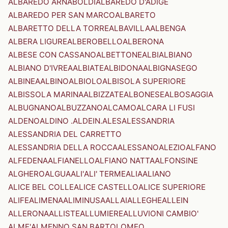
ALBAREDO ARNABOLDI
ALBAREDO D'ADIGE
ALBAREDO PER SAN MARCO
ALBARETO
ALBARETTO DELLA TORRE
ALBAVILLA
ALBENGA
ALBERA LIGURE
ALBEROBELLO
ALBERONA
ALBESE CON CASSANO
ALBETTONE
ALBI
ALBIANO
ALBIANO D'IVREA
ALBIATE
ALBIDONA
ALBIGNASEGO
ALBINEA
ALBINO
ALBIOLO
ALBISOLA SUPERIORE
ALBISSOLA MARINA
ALBIZZATE
ALBONESE
ALBOSAGGIA
ALBUGNANO
ALBUZZANO
ALCAMO
ALCARA LI FUSI
ALDENO
ALDINO .ALDEIN.
ALES
ALESSANDRIA
ALESSANDRIA DEL CARRETTO
ALESSANDRIA DELLA ROCCA
ALESSANO
ALEZIO
ALFANO
ALFEDENA
ALFIANELLO
ALFIANO NATTA
ALFONSINE
ALGHERO
ALGUA
ALI'
ALI' TERME
ALIA
ALIANO
ALICE BEL COLLE
ALICE CASTELLO
ALICE SUPERIORE
ALIFE
ALIMENA
ALIMINUSA
ALLAI
ALLEGHE
ALLEIN
ALLERONA
ALLISTE
ALLUMIERE
ALLUVIONI CAMBIO'
ALME'
ALMENNO SAN BARTOLOMEO